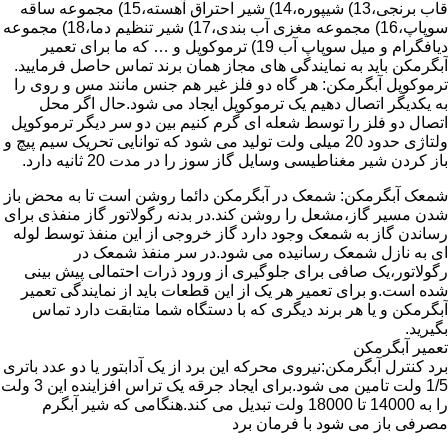
قاب برنجی،13) شیپوره،14) شیر احتراق آهسته،15) مجموعه ساقه
سوپاپ،16) مجموعه مغزی آب بندی،17) شیر تنظیم دما،18) مجموعه
دیافگرام و میل سوپاپ آب 19) ترموکوپل و … که ما برای تعمیر
آبگرمکن باید به نمایندگی های مجاز همان برند تماس حاصل فرمایید.
ترموکوپل آبگرمکن: هر گاه دو فلز غیر هم جنس مانند مس و روی را
به یکدیگر اتصال دهیم یک ترموکوپل ایجاد می شود.حال اگر محل
اتصال دو فلز را توسط شعله ای گرم کنیم بین دو سر دیگر ترموکوپل
ولتاژی حدود 20 میلی ولت تولید می شود که توانایی تحریک سیم پیچ و
باز کردن شیر مغناطیسی وسایل گاز سوز را در مدت 20 ثانیه دارد.
شمعک آبگرمکن: شمعک در آبگرمکن دائما روشن است تا به محض باز
شدن مسیر گاز،مشعل را روشن کند.در بدنه رگولاتور گاز منفذی برای
رساندن گاز به شمعک وجود دارد گاز خروجی از این منفذ توسط لوله
ای به نازل شمعک رسانیده می شود.در سر منفذ شمعک در
رگولاتور،یک صافی برای جلوگیری از ورود ذرات احتمالی پیش بینی
شده است.و برای تعمیر هر یک از این قطعات باید از نمایندگی تعمیر
آبگرمکن و یا هر برند دیگری که با دستگاه شما متابقت دارد تماس
بگیرید.
تعمیر آبگرمکن
برد کنترل آبگرمکن:نیروی محرکه این برد از یک آدابتور یا دو عدد باتری
1/5 ولت تامین می شود.برای ایجاد جرقه یک تراس افزاینده این 3 ولت
را به 14000 تا 18000 ولت تبدیل می کند.هنگامی که شیر آبگرم
مصرفی باز می شود با فرمان برد