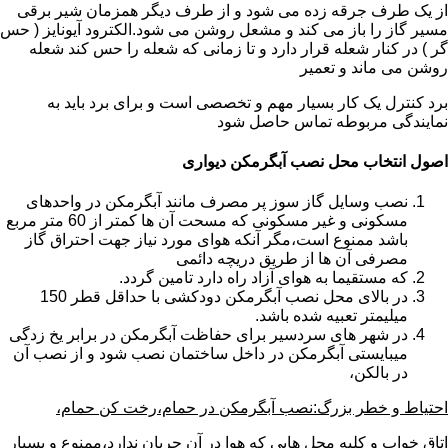
از یک طرف جرقه زده می شود و از طرف دیگر همزمان شیر برقی
مسیر گاز را باز می کند و مشعل روشن می شود.الکترود آیونایز ( حس
گر ) در کنار شعله قرار دارد و تا زمانی که شعله را حس کند شعله
روشن می ماند و تعمیر
برد کنترل یک کار بسیار مهم و تخصصی است و برای برد باید به
نمایندگی مربوطه تماس حاصل شود
اصول انتخاب محل نصب آبگرمکن دیواری
نصب وسایل گاز سوز پر مصرف مانند آبگرمکن در واحدهای
مسکونی و غیر مسکونی که مسحت آن ها کمتر از 60 متر مربع
باشد ممنوع است،مگر آنکه هوای مورد نیاز جهت احتراق گاز
مصرفی آن ها از طریق دریچه دائمی
که مستقیما به هوای آزاد راه دارد تامین گردد.
در بالای محل نصب آبگرمکن دودکشی با حداقل قطر 150
میلیمتر تعبیه شده باشد.
در شهر های سردسیر برای حفاظت آبگرمکن در برابر یخ زدگی
میبایستی آبگرمکن در داخل ساختمان نصب شود و از نصب آن
در بالکن،
احتیاط و خطر بزرگ:نصب آبگرمکن در حمام،رخت کن حمام،
اتاق خواب و کلیه محل هایی که هوا در آن جریان ندارد،ممنوع و بسیار