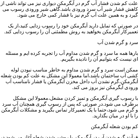
علت کم شدن فشار آب گرم در آبگرمکن دیواری نیز می تواند ناشی از
کاهش فشار شیر آب سرد ورودی باشد.گاهی شیر ورودی رسوب می
گیرد و به همین علت آب گرم نیز با فشار کمی خارج می شود.
در صورتی که تمایل دارید آبگرمکن خود را رسوب زدایی کنید،از یک
تعمیرکار آبگرمکن بخواهید به روش مطمئنی آن را رسوب زدایی کند.
سرد و گرم شدن آب
بارها همه ما سرد و گرم شدن مداوم آب را تجربه کرده ایم و مسئله
ای نیست که بتوانیم آن را نادیده بگیریم.
ممکن است سرد و گرم شدن مداوم به خاطر مناسب نبودن لوله
کشی آب ساختمان باشد،اما معمولا این مشکل به علت کم بودن شعله
آبگرمکن،گرم نشدن آب داخل مخزن آبگرمکن یا فشار نامناسب آب
ورودی آبگرمکن نیز بروز می کند.
با رسوب گیری آبگرمکن و تمیز کردن مشعل،معمولا این مشکل
برطرف می شود.در صورتی که پس از رسوب گیری همچنان آب سرد
و گرم می شود،حتما با یک تعمیرکار تماس بگیرید و مشکلات آبگرمکن
را با او در میان بگذارید.
کم بودن شعله آبگرمکن
فرآیند گرم شدن آب در آبگرمکن با روشن شدن شعله آغاز می شود.در