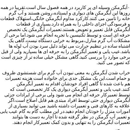
۰آبگرمکن وسیله ای پر کاربرد در همه فصول سال است.تقریبا در همه
روزها این آبگرمکن های دیواری و ایستاده،روشن هستند و آب گرم
خانه را تامین می کنند.کارکرد مداوم آبگرمکن خانگی،استهلاک قطعات
و فرسودگی اجزای داخلی را به همراه دارد.بسیاری از قطعات
آبگرمکن قابل تعمیر و تعویض هستند.تعمیرات آبگرمکن یک تخصص
حرفه ای است و توسط تکنیسین با تجربه انجام می شود.اما برخی از
مشکلات آب گرم منازل،مربوط به خرابی دستگاه نیست.گاهی یک
اشتباه ساده در تنظیم حرارت می تواند دلیل سرد بودن آب لوله ها
باشد.عیب یابی و تعمیر آبگرمکن را به حرفه ای ها بسپارید ولی از قبل
برخی موارد را بررسی کنید.گاهی مشکل خیلی ساده تر از چیزی است
که تصور می کنید.
خراب شدن آبگرمکن به معنی نبودن آب گرم برای شستشوی ظروف
و حمام است.این یک مشکل جدی برای خانواده است هزینه تعمیرات
هم باعث شده تا گاهی افراد خودشان اقدام به تعمیر آبگرمکن
کنند.عیب یابی و تعمیر آبگرمکن دیواری یک کار تخصصی است که
توسط تعمیرکار حرفه ای انجام می شود ولی برخی از ایرادات جزئی
آبگرمکن دیواری حتی توسط افراد مبتدی هم قابل اصلاح است.اگر
علاقه به کارهای فنی و تعمیرات داشته باشید می توانید بسیاری از
امورات منزل را خودتان انجام دهید.در این مطلب گام به گام عیب یابی
و تعمیر آب گرمکن در نظر گرفته شده تا آچار به دست ها بتوانند
تعمیرات آبگرمکن را به تنهایی و بدون کمک تعمیرکار انجام دهند.