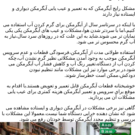
مشکل رایج آبگرمکن که به تعمیر و عیب یابی آبگرمکن دیواری و
ایستاده نیاز دارند
با اینکه در سرتاسر سال از آبگرمکن برای گرم کردن آب استفاده می
کنیم،اما با سردتر شدن هوا،مشکلات و عیب های آبگرمکن یکی یکی
نمایان تر می شوند.شاید به این علت که در روزهای سرد سال،نیاز به
آب گرم محسوس تر می شود.
استفاده طولانی مدت از آبگرمکن،فرسودگی قطعات و عدم سرویس
آبگرمکن موجب به وجود آمدن مشکلاتی نظیر گرم نشدن آب،چکه
کردن آب از دستگاه،تغییر رنگ آب و کاهش فشار آب آبگرمکن می
شود.در برخی موارد نیز این مشکلات مانند تنظیم نبودن
دودکش،ممکن است خطرساز شوند.
خوشبختانه قطعات آبگرمکن قابل تعمیر و تعویض هستند.با اقدام به
موقع برای سرویس و تعمیر آبگرمکن هزینه کمتری برای عیب یابی
مشکلات آن می پردازید.
گاهی نیز برخی مشکلات در آبگرمکن دیواری و ایستاده مشاهده می
شود که نشان دهنده خرابی دستگاه شما نیست.معمولا این مشکلات با
بررسی و تنظیم مجدد آبگرمکن توسط خودتان رفع می شود.