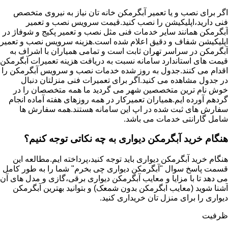
اگر برای نصب و یا تعمیر آبگرمکن خانه تان نیاز به نیروی متخصص
فنی دارید،اپلیکیشن را نصب کنید.قیمت سرویس نصب و تعمیر
آبگرمکن همانند سایر خدمات فنی مثل نصب و تعمیر پکیج و شوفاژ در
اپلیکیشن شفاف و دقیق اعلام شده است.هزینه سرویس نصب و تعمیر
آبگرمکن در سراسر تهران ثابت است و تمامی همیاران با اشراف به
قیمت های استاندارد سامانه نسبت به دریافت هزینه تعمیرات آبگرمکن
اقدام می کنند.جدول به روز شده خدمات نصب و سرویس آبگرمکن را
در جدول مشاهده می کنید.اگر برای تعمیرات فنی منزلتان دنبال
خوش نام ترین متخصصین شهر می گردید ما همه متخصصان را در
گردهم آورده ایم.همیاران تعمیرکار در همه روزهای هفته آماده انجام
سفارش های ثبت شده در اپ این سامانه هستند.همه سفارش ها
شامل گارانتی خدمات می باشد.
هنگام خرید آبگرمکن دیواری به چه نکاتی توجه کنیم؟
هنگام خرید آبگرمکن دیواری باید توجه کنید،پرداخته ایم.مطالعه این
قسمت پاسخ سوال "آبگرمکن دیواری چی بخرم" شما را به طور کامل
می دهد تا با مزایا و معایب آبگرمکن دیواری برقی،گازی و مدل های آن
آشنا شوید (معایب ابگرمکن بدون شمعک) و بتوانید بهترین آبگرمکن
دیواری را برای منزل تان خریداری کنید.
ظرفیت