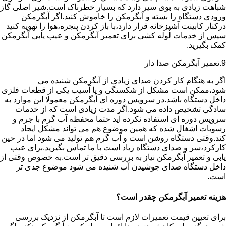
شباهت زیادی به بوی سیر دارد که بسیار خطرناک است.شیر اصلی گاز
ورودی دستگاه را بسته و آبگرمکن را خاموش کنید.اگر آبگرمکن
درکنار کابینت آشپزخانه قرار دارد،با باز کردن پنجره،هوا را تهویه کنید
سپس از خدمات لوله کشی برای تعمیر آبگرمکن و عیب یابی آبگرمکن
کمک بگیرید.
9.تعمیر آبگرمکن صدا دار
اگر به هنگام کار کردن صدای زیادی از آبگرمکن شنیده می
شود،ممکن است مشکل از شکستگی و یا آسیب یکی از قطعات فلزی
داخل دستگاه باشد.در سرویس دوره ای آبگرمکن معمولا این موارد به
سادگی تشخیص داده می شود.اگر مدت زیادی است که از خدمات
سرویس دوره ای استفاده نکرده اید حتما محفظه آب گرم با جرم و
رسوبات اشغال شده که همین موضوع هم می تواند مشکل ایجاد
کند.وقتی دستگاه روشن است و آب گرم هم تولید می شود اما در حین
کارکرد،سر و صدای دستگاه زیاد است با ما تماس بگیرید.برای عیب
یابی و تعمیر آبگرمکن نیاز به بررسی دقیق تر است.به خصوص وقتی از
داخل دستگاه صدای جوشیدن آب شنیده می شود موضوع جدی تر
است.
هزینه تعمیر آبگرمکن چقدر است؟
برای تعیین قیمت تعمیرات لازم است تا آبگرمکن از نزدیک بررسی