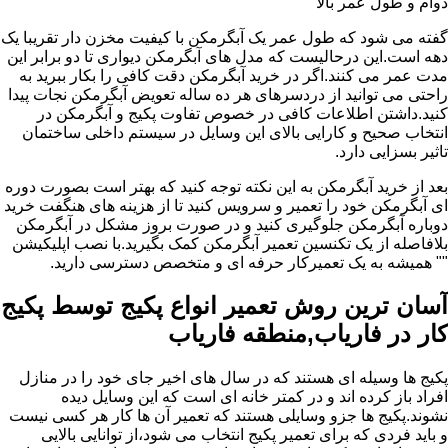
دوام و طول عمر بالا
گفته می شود که طول عمر یک آبگرمکن با کیفیت مخزن دار تقریبا یک
دهه است.این درحالیست که مدل های آبگرمکن دیواری تا دو برابر این
مدت عمر می کنند.اگر در خرید آبگرمکن دقت کافی را بکار ببرید به
راحتی می توانید از دردسرهای هر ده ساله تعویض آبگرمکن نجات پیدا
کنید.داشتن اطلاعات کافی در خصوص تفاوت پکیج و آبگرمکن در
انتخاب صحیح و کارایی بالای این وسایل در سیستم داخلی ساختمان
تاثیر بسزایی دارد.
بعد از خرید آبگرمکن به این نکته توجه کنید که بهتر است بصورت دوره
ای آبگرمکن خود را تعمیر و سرویس کنید تا از هزینه های هنگفت خرید
دوباره آبگرمکن جلوگیری کنید و در صورت بروز مشکل در آبگرمکن
بلافاصله از یک تکنسین تعمیر آبگرمکن کمک بگیرید.با نصب اپلیکیشن
"" همیشه به یک تعمیرکار حرفه ای و متخصص دسترسی دارید.
آسان ترین روش تعمیر انواع پکیج توسط پکیج
کار در فاریاب,منطقه فاریاب
پکیج ها وسیله ای هستند که در سال های اخیر جای خود را در منازل
افراد باز کرده اند و در کمتر خانه ای است که این وسایل دیده
نشوند.پکیج ها جزو وسایلی هستند که تعمیر آن ها کار هر کسی نیست
و باید فردی که برای تعمیر پکیج انتخاب می شود،از توانایی بالایی