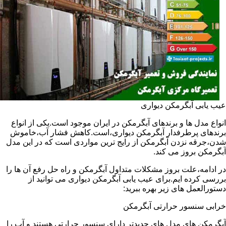
عیب یابی آبگرمکن دیواری
انواع مدل ها و برندهای آبگرمکن در ایران موجود است.یکی از انواع
برندهای پرطرفدار آبگرمکن دیواری،است.کاهش فشار آب،خاموش
شدن،جرقه نزدن آبگرمکن از رایج ترین مواردی است که در این مدل
آبگرمکن بروز می کند.
در ادامه،علت بروز مشکلات متداول آبگرمکن و راه حل رفع آن ها را
بررسی کرده ایم.برای عیب یابی آبگرمکن دیواری می توانید از
دستورالعمل های زیر بهره ببرید:
خرابی سنسور حرارتی آبگرمکن
آبگرمکن های مدل های جدیدتر دارای سنسور حرارتی هستند و آب را