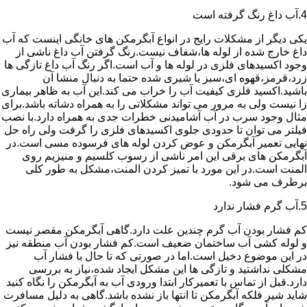
4.آب داغ رنگ گرفته است
یکی دیگر از مشکلات رایج در انواع آبگرمکن های خانگی اینست که آب
داغ خارج شده از لوله ها،شفاف نیست.رنگ گرفتن آب داغ ناشی از
وجود اکسیدهای فلزی در لوله ها و آب است.اگر رنگ آب داغ تازگی ها
زرد،قرمز،قهوه ای،سبز یا شیری شده حتما به دنبال منشا آن
باشید.اکسید فلزی کیفیت آب را خراب می کند.این آب به ظاهر بیماری
زا نیست ولی به مرور می تواند مشکلاتی را به همراه دشاته باشد.برای
مثال وجود سرب در آب آشامیدنی خطرات جدی به همراه دارد.با نصب
فیلتر می توان تا حدودی جلوی اکسیدهای فلزی را گرفت ولی راه حل
نهایی تعمیر آبگرمکن و عوض کردن لوله های فرسوده مسی است.در
آبگرمکن های برقی این امر ناشی از رسوب کلسیم و منیزیم روی
المنت است.در این مورد با تمیز کردن المنت،مشکل به طور کلی
برطرف می شود.
5.آب گرم فشار ندارد
کم فشار بودن آب گرم چندین علت دارد.گاهی آبگرمکن مقصر نیست
و لوله کشی آب ساختمان ضعیف است.کم فشار بودن آب منطقه نیز
در این موضوع دخیل است.اما در صورتی که تا حال با فشار آب
مشکلی نداشتید و تازگی ها این مشکل ایجاد شده،نیاز به بررسی
دارد.قبل از تماس با تعمیرکار ابتدا ورودی آب به آبگرمکن را نگاه کنید
شاید شیر فلکه آبگرمکن تا انتها باز نشده باشد.گاهی به دلیل مسافرت