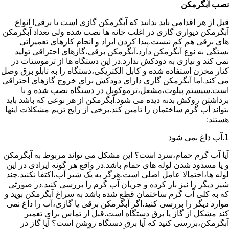
نصب آبگرمکن
قبل از هر اقدامی باید بدانید که آبگرمکن گازی است یا برقی! انواع
آبگرمکن دیواری گازی در اغلب خانه ها نصب شده ولی تعداد آبگرمکن
های برقی هم کم نیست.پیدا کردن ایراد و انجام کارهای تعمیراتی
بستگی به نوع آبگرمکن دارد.آبگرمکن برقی،گازهای احتراقی تولید
نمی کند و نیازی به دودکش ندارد.در این دستگاه ها از ترموستات در
کنار مخزن استفاده شده و کابل الکتریکی،دستگاه را به تابلو برق وصل
می کند.اما آبگرمکن گازی دارای دودکش برای خروج گازهای احتراقی
است.سیستم پیلوت،مشعل،ترموکوبل در دستگاه نصب شده و با
برداشتن روکش بدنه دیده می شود.آبگرمکن از هر نوعی که باشد باید
بتواند آب گرم ساختمان را تامین کند.برخی از رایج تریم مشکلات اینها
هستند:
1.آب داغ نمی شود
آیا آب گرم حمام،سرد است؟ این مشکل می تواند مربوط به آبگرمکن
و یا مسدود شدن لوله های حمام باشد.در واقع هر گونه ایرادی در این
لوله ها،احتمالا عامل اصلی است.هرگز به یک شیر آب،اکتفا نکنید.چند
شیر دیگر را نیز باز کرده و جریان آب گرم را بررسی کنید.در صورتی
که به کلی آب گرم ساختمان قطع شده باشد به سراغ آبگرمکن بوید و
موارد دیگر را بررسی کنید.اگر آبگرمکن برقی یا گازی،آب را داغ نمی
کند مشکل از گاز یا برق دستگاه است.قبل از تماس برای تعمیر
آبگرمکن،بررسی کنید که آیا برق دستگاه روشن است؟ آیا گاز در