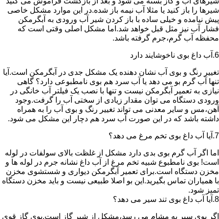
شیرهای آب و گاز بسته می شود و بعد از بازگشت فراموش می کنید
شیرها را باز کنید یا مثلا آب نیمه باز شده.در این موارد مشکل خاصی
پیش نیامده و خیلی ساده با باز کردن شیر آب ورودی به آبگرمکن
فشار آب نیز مثل قبل خواهد شد.اما مشکل اصلی وقتی است که
محفظه آب گرم،جرم گرفته باشد.
6.آب داغ بوی ناخوشایند دارد
تغییر رنگ و بوی آب نشان دهنده یک مشکل جدی در آبگرمکن است.آیا
تنها آب گرم بو می دهد یا آب سرد هم بوی نامطبوعی دارد؟ گاهی
نیازی به تعمیر آبگرمکن نیست و تنها با نصب یک فیلتر آب خانگی در
ورودی دستگاه می توان مقدار زیادی از سختی آب را گرفت.وجود
آهن،مس و سایر معدنی می تواند تغییر رنگ و بوی آب را به همراه
داشته باشد که در این صورت آب سرد هم دچار این مشکل می شود.
7.آیا آب داغ بوی تخم مرغ می دهد؟
اما اگر آب گرم بوی بدی دارد مشکل از غلظت بالای سولفات در لوله
است! بوی نامطبوع شبیه تخم مرغ از آب داغ نشانه جرم در لوله ها و
مخزن دستگاه است.برای تعمیر آبگرمکن دیواری و شستشوی مخزن
با همیاران تماس بگیرید.این بو اصلا طبیعی نیست و باید مخزن دستگاه
تمیز شود.
8.آیا آب داغ بوی تند سیر می دهد؟
اگر بوی سیر به مشام می رسد،مشکل از شیر گاز است.بوی گاز قوی