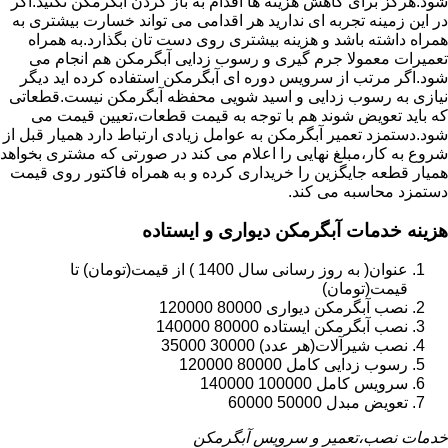
شود.هرگز برای کاهش هزینه ها اقدام به باز کردن آبگرمکن نکنید.اگر
در این زمینه تجربه ای ندارید هر اقدامی می تواند خسارت بیشتری به
همراه داشته باشد و هزینه بیشتری روی دست تان بگذارد.به همراه
تعمیرات معمولا جرم گیری و رسوب زدایی آبگرمکن هم انجام می
شود.اگر مرتب از سرویس دوره ای آبگرمکن استفاده کرده اید دیگر
نیازی به رسوب زدایی و اسید شویی محفظه آبگرمکن نیست.قطعاتی
که باید تعویض شوند هم با توجه به قیمت قطعات،تعیین قیمت می
شود.دستمزد تعمیر آبگرمکن به عوامل زیادی ارتباط دارد همیار قبل از
شروع به کار،مبلغ نهایی را اعلام می کند در صورتی که مشتری بخواهد
همیار قطعه جایگزین را خریداری کرده و به همراه فاکتور روی قیمت
دستمزد محاسبه می کند.
هزینه خدمات آبگرمکن دیواری و ایستاده
عنوان( به روز رسانی سال 1400 ) از قیمت(تومان) تا
قیمت(تومان)
نصب آبگرمکن دیواری 80000 120000
نصب آبگرمکن ایستاده 80000 140000
نصب شیرآلات(هر عدد) 30000 35000
رسوب زدایی کامل 80000 120000
سرویس کامل 100000 140000
تعویض مبدل 50000 60000
خدمات نصب،تعمیر و سرویس آبگرمکن