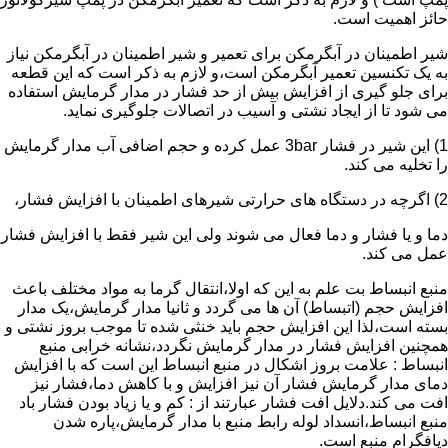
حائز اهمیت است.
شیر اطمینان در آبگرمکن برای تعمیر و شیر اطمینان در آبگرمکن نیاز
به یک تکنسین تعمیر آبگرمکن است،و لازم به ذکر است که این قطعه
برای جلو گیری از افزایش بیش از حد فشار در مدار گرمایش استفاده
می شود تا از ایجاد نشتی و آسیب در اتصالات جلوگیری نماید.
1) این شیر در فشار 3bar عمل کرده و حجم اضافی آب مدار گرمایش
را تخلیه می کند.
2) اگرچه در دستگاه های حرارتی شیرهای اطمینان با افزایش فشار،
دما و یا فشار و دما فعال می شوند ولی این شیر فقط با افزایش فشار
عمل می کند.
منبع انبساط بت علم به این که اولا،انتقال گرما به مواد مختلف باعث
افزایش حجم (اتبساط) آن ها می گردد و ثانیا مدار گرمایش،یک مدار
بسته است،لذا این افزایش حجم باید خنثی شده تا موجب بروز نشتی و
همچنین افزایش فشار در مدار گرمایش نگردد،نشانه خرابی منبع
انبساط : علامت بروز اشکال در منبع انبساط این است که با افزایش
دمای مدار گرمایش فشار آن نیز افزایش و با کاهش دما،فشار نیز
افت می کند.دلایل افت فشار عبارتند از : کم و یا زیاد بودن فشار باد
منبع انبساط،انسداد لوله رابط منبع با مدار گرمایش،پاره شدن
دیافگرام منبع است.