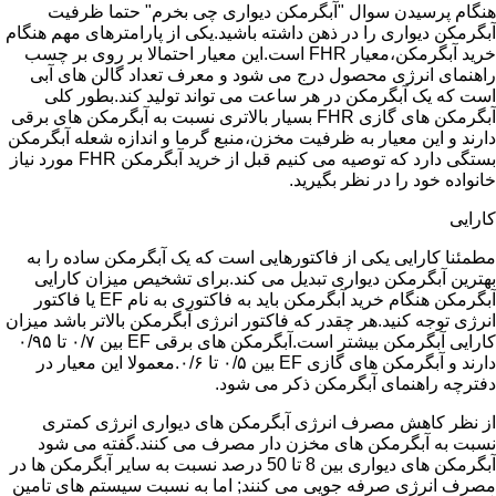
هنگام پرسیدن سوال "آبگرمکن دیواری چی بخرم" حتما ظرفیت
آبگرمکن دیواری را در ذهن داشته باشید.یکی از پارامترهای مهم هنگام
خرید آبگرمکن،معیار FHR است.این معیار احتمالا بر روی بر چسب
راهنمای انرژی محصول درج می شود و معرف تعداد گالن های آبی
است که یک آبگرمکن در هر ساعت می تواند تولید کند.بطور کلی
آبگرمکن های گازی FHR بسیار بالاتری نسبت به آبگرمکن های برقی
دارند و این معیار به ظرفیت مخزن،منبع گرما و اندازه شعله آبگرمکن
بستگی دارد که توصیه می کنیم قبل از خرید آبگرمکن FHR مورد نیاز
خانواده خود را در نظر بگیرید.
کارایی
مطمئنا کارایی یکی از فاکتورهایی است که یک آبگرمکن ساده را به
بهترین آبگرمکن دیواری تبدیل می کند.برای تشخیص میزان کارایی
آبگرمکن هنگام خرید آبگرمکن باید به فاکتوری به نام EF یا فاکتور
انرژی توجه کنید.هر چقدر که فاکتور انرژی آبگرمکن بالاتر باشد میزان
کارایی آبگرمکن بیشتر است.آبگرمکن های برقی EF بین ۰/۷ تا ۰/۹۵
دارند و آبگرمکن های گازی EF بین ۰/۵ تا ۰/۶.معمولا این معیار در
دفترچه راهنمای آبگرمکن ذکر می شود.
از نظر کاهش مصرف انرژی آبگرمکن های دیواری انرژی کمتری
نسبت به آبگرمکن های مخزن دار مصرف می کنند.گفته می شود
آبگرمکن های دیواری بین 8 تا 50 درصد نسبت به سایر آبگرمکن ها در
مصرف انرژی صرفه جویی می کنند; اما به نسبت سیستم های تامین