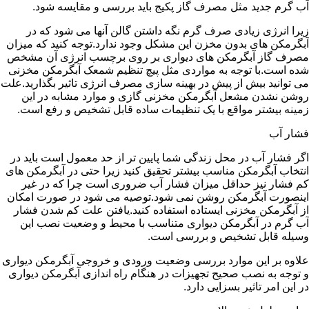
آب گرم جدید مثل مصرف گاز پکیج باید بررسی و مقایسه شود.
زیرا انرژی زیادی صرف گرم نگه داشتن گالن آنها می شود که در
آبگرمکن های بدون مخزن این مشکل وجود ندارد.توجه کنید که میزان
مصرف گاز آبگرمکن های دیواری بر روی برچسب انرژی آن مشخص
شده است.با توجه به مواردی مثل پیچ تنظیم شمعک آبگرمکن مخزنی
می توانید بیش از پیش در بهینه سازی مصرف انرژی تاثیر بگذارید.علت
روشن نشدن مشعل آبگرمکن مخزنی گازی و موارد مشابه در این
زمینه بیشتر مواقع با یک تنظیمات ساده قابل تشخیص و رفع است.
فشار آب
اگر فشار آب در محل زندگی شما پایین تر از حد معمول است باید در
انتخاب آبگرمکن مناسب بیشتر تحقیق کنید زیرا حتی در آبگرمکن های
کم فشار نیز حداقل میزان فشار آب ضروری است چرا که در غیر
اینصورت آبگرمکن روشن نمی شود.توصیه می شود در صورت امکان
از آبگرمکن مخزنی ایستاده استفاده کنید.یافتن علت کم شدن فشار
آب گرم در آبگرمکن دیواری متناسب با محیط و وضعیت نصب این
وسیله قابل تشخیص و بررسی است.
علاوه بر این موارد بررسی وضعیت ورودی و خروجی آبگرمکن دیواری
و توجه به نصب صحیح تجهیزات در هنگام راه اندازی آبگرمکن دیواری
در این امر تاثیر بسزایی دارد.