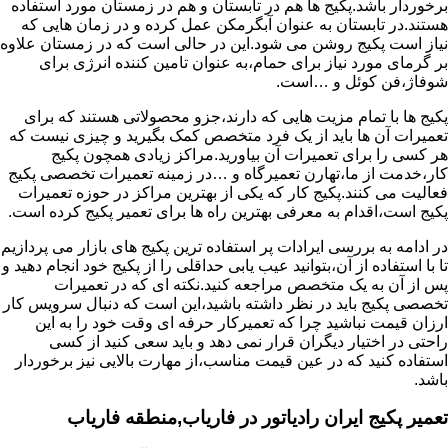
برخوردار باشد.پکیج ها هم در تابستان و هم در زمستان مورد استفاده
هستند.در تابستان به عنوان آبگرمکن عمل کرده و در زمان هایی که
نیاز است پکیج روشن می شود.این در حالی است که در زمستان علاوه
بر گرمای مورد نیاز برای حمام،به عنوان تامین کننده انرژی برای
شوفاژ،فن کوئل و …است.
پکیج ها با تمام مزیت هایی که دارند،جزو محصولاتی هستند که برای
تعمیرات آن ها باید از یک فرد متخصص کمک بگیرید و چیزی نیست که
هر کسی را برای تعمیرات آن بیاورید.مراکز زیادی همچون پکیج
کار،خدمت از ما،تهارن تعمیرگاه و …در زمینه تعمیرات تخصصی پکیج
فعالیت می کنند.پکیج کار که یکی از بهترین مراکز در حوزه تعمیرات
پکیج است،اقدام به معرفی بهترین راه ها برای تعمیر پکیج کرده است.
در ادامه به بررسی ایرادات پر استفاده ترین پکیج های بازار می پردازیم
تا با استفاده از آن،بتوانید عیب یابی حداقلی را از پکیج خود انجام دهید و
پس از آن به یک متخصص مراجعه کنید.نکته ای که در تعمیرات
تخصصی پکیج باید در نظر داشته باشید،این است که دنبال سرویس کار
ارزان قیمت نباشید چرا که تعمیرکار حرفه ای وقت خود را به این
راحتی در اختیار دیگران قرار نمی دهد و باید سعی کنید از کسی
استفاده کنید که در عین قیمت مناسب،از مهارت بالایی نیز برخوردار
باشد.
تعمیر پکیج ایران رادیاتور در فاریاب,منطقه فاریاب