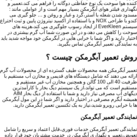
کننده هوا سوخت یک نوع حفاظتی دوگانه را فراهم می کند،تعمیر و
نگهداری فیلتر هوای آبگرمکن بسیار مهم است و از عواملی مانند :
مسدود شدن شعله با آستر،گرد و غبار و روغن و … جلو گیری می
کندو با طراحی NOX و با استفاده از اکسید نیتروژن پایین و ثبت اختراع
سیستم EverKleen از ایجاد رسوب جلوگیری می کند،هزینه های
سوخت را کاهش می دهد،و در این صورت شما آب گرم بیشتری در
اختیار دارید و اگر شما با خرابی هایی در آبگرمکن خود مواجه شدید باید
به نمایندگی تعمیر آبگرمکن تماس بگیرید.
روش تعمیر آبگرمکن چیست ؟
تعمیر آبگرمکن همه محصولات طیف گسترده ای از محصولات آب گرم
ارائه می دهند که شامل دیستگاه های قدیمی و مخازن آب مستقیم با
ظرفیت 40 الی 100 گالن و همچنین مخازن آب غیر مستقیم و
مستقیم است که می تواند،از یک سیستم دیگ بخار با کارآمدترین
دیگهای آب مصرفی نیاز دارید و شما با استفاده از دیگ بخار AIM
همیشه آبگرم مصرفی در اختیار دارید و اگر شما در این مول آبگرمکن
ها با خرابی روبرو شدید،نیاز به یک تکنسین تعمیر آبگرمکن دارید.
نمایندگی تعمیر آبگرمکن
نمایندگی تعمیر آبگرمکن خدمات فوری،قابل اعتماد و سریع را شامل
تعویض،تعمیر و نگهداری آبگرمکن در خدمت مشتریان خود قرار داده