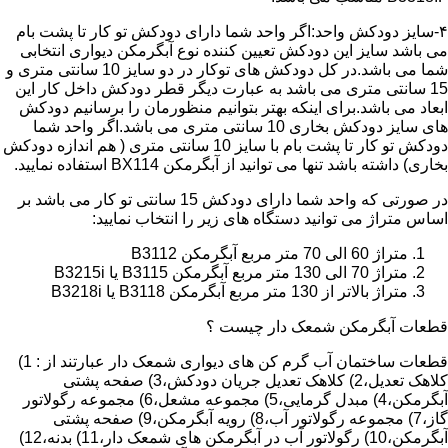
۴-سایز دودکش واحد:اگر واحد شما دارای دودکش تو کار تا پشت بام
می باشد سایز این دودکش تعیین کننده نوع آبگرمکن دیواری انتخابی
شما می باشد.در کل دودکش های توکار در دو سایز 10 سانتی متری و
15 سانتی متری می باشد به عبارت دیگر قطر دودکش داخل کار این
ابعاد می باشد.برای اینکه بهتر بتوانیم منظورمان را برسانیم دودکش
های سایز دودکش بخاری 10 سانتی متری می باشد.اگر واحد شما
دودکش تو کار تا پشت بام با سایز 10 سانتی متری ( هم اندازه دودکش
بخاری) داشته باشد تنها می توانید از آبگرمکن BX114 استفاده نمایید.
در صورتی که واحد شما دارای دودکش 15 سانتی تو کار می باشد بر
اساس متراژ می توانید دستگاه های زیر را انتخاب نمایید:
متراژ 60 الی 70 متر مربع آبگرمکن B3112
متراژ 70 الی 130 متر مربع آبگرمکن B3115 یا B3215i
متراژ بالاتر از 130 متر مربع آبگرمکن B3118 یا B3218i
قطعات آبگرمکن شمعک دار چیست ؟
قطعات ساختمان آب گرم کن های دیواری شمعک دار عبارتند از : 1)
کلاهک تعدیل،2) کلاهک تعدیل جریان دودکش،3) صفحه پشتی
آبگرمکن،4) مبدل گرمایی،5) مجموعه مشعل،6) مجموعه رگولاتور
گاز،7) مجموعه رگولاتور آب،8) رویه آبگرمکن،9) صفحه پشتی
آبگرمکن،10) رگولاتور آب در آبگرمکن های شمعک دار،11) بدنه،12)