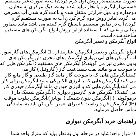
صورت مستقیم،در روش اول گرم کردن آب به صورت غیر مستقیم
قسمتی از آبگرم و یا بخار تولید شده توسط دیگ مرکزی به مخازن
دوجداره و یا مبل حرارتی منتقل شده و باعث گرم شدن آب مصرفی
می گردد.امادر روش دوم گرم کردن آب به صورت مستقیم گرم
کردن آب در تماس مستقیم باسطح گرم کننده می باشد مانند سماور
زغالی و نفتی که با استفاده از این روش انواع آبگرمکن های مستقیم
ساخته شده است.
انواع آبگرمکن و تعمیر آبگرمکن
انواع آبگرمکن و تعمیر آبگرمکن عبارتند از : 1) آبگرمکن های گاز سوز :
آب گرمکن های آنی دیواری,آبگرمکن های مخزن دار,آبگرمکن های
بدون مخزن نیز می گویند.2) آبگرمکن های مستقیم : آبگرمکن هایی که
با سوخت مایع مانند نفت سفید،نفت گاز ( گازوئیل ) کار می
کنند,آبگرمکن هایی که با سوخت گاز مانند گاز طبیعی و گاز مایع کار
می کنند,آبگرمکن هایی که با انرژی الکتریکی مانند آبگرمکن برقی کار
می کنند,آبگرمکن هایی که با انرژی حیدری مانند آبگرمکن حیدری کار
می کنند.3) آبگرمکن های گازسوز دیواری : آبگرمکن شمعک دار (
ترموکوپلی ) | آبگرمکن بدون شمعک ( آیونایز ),آبگرمکن پیلوت موقت
(IP),آبگرمکن فن دار،است که برای تعمیر آبگرمکن باید به نمایندگی
تماس حاصل فرمایید.
راهنمای خرید آبگرمکن دیواری
۱-متراژ واحد:شاید در مرحله اول به نظر بیاید که متراژ واحد شما