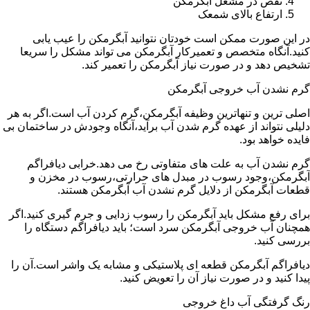
نقص در مشعل آبگرمکن
ارتفاع بالای شمعک
در این صورت ممکن است خودتان نتوانید آبگرمکن را عیب یابی
کنید.آنگاه متخصص و تعمیرکار آبگرمکن می تواند مشکل را سریعا
تشخیص دهد و در صورت نیاز آبگرمکن را تعمیر کند.
گرم نشدن آب خروجی آبگرمکن
اصلی ترین و تنهاترین وظیفه آبگرمکن،گرم کردن آب است.اگر به هر
دلیلی نتواند از عهده گرم شدن آب برآید،آنگاه وجودش در ساختمان بی
فایده خواهد بود.
گرم نشدن آب به علت های متفاوتی رخ می دهد.خرابی دیافراگم
آبگرمکن،وجود رسوب در مبدل های حرارتی،رسوب در مخزن و
قطعات آبگرمکن از دلایل گرم نشدن آب آبگرمکن هستند.
برای رفع مشکل باید آبگرمکن را رسوب زدایی و جرم گیری کنید.اگر
همچنان آب خروجی آبگرمکن سرد است؛ باید دیافراگم دستگاه را
بررسی کنید.
دیافراگم آبگرمکن قطعه ای پلاستیکی و مشابه یک واشر است.آن را
پیدا کنید و در صورت نیاز آن را تعویض کنید.
رنگ گرفتگی آب داغ خروجی