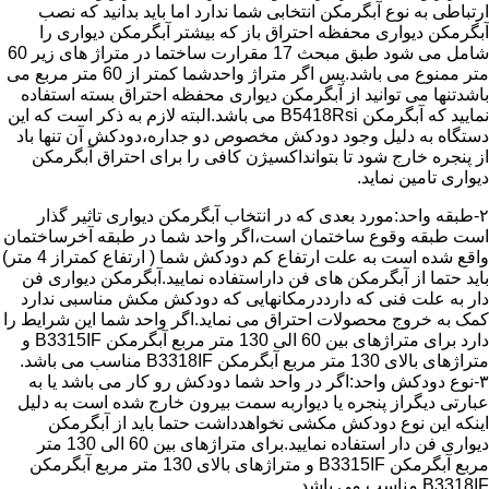
ارتباطی به نوع آبگرمکن انتخابی شما ندارد اما باید بدانید که نصب
آبگرمکن دیواری محفظه احتراق باز که بیشتر آبگرمکن دیواری را
شامل می شود طبق مبحث 17 مقرارت ساختما در متراژ های زیر 60
متر ممنوع می باشد.پس اگر متراژ واحدشما کمتر از 60 متر مربع می
باشدتنها می توانید از آبگرمکن دیواری محفظه احتراق بسته استفاده
نمایید که آبگرمکن B5418Rsi می باشد.البته لازم به ذکر است که این
دستگاه به دلیل وجود دودکش مخصوص دو جداره،دودکش آن تنها باد
از پنجره خارج شود تا بتوانداکسیژن کافی را برای احتراق آبگرمکن
دیواری تامین نماید.
۲-طبقه واحد:مورد بعدی که در انتخاب آبگرمکن دیواری تاثیر گذار
است طبقه وقوع ساختمان است،اگر واحد شما در طبقه آخرساختمان
واقع شده است به علت ارتفاع کم دودکش شما ( ارتفاع کمتراز 4 متر)
باید حتما از آبگرمکن های فن داراستفاده نمایید.آبگرمکن دیواری فن
دار به علت فنی که دارددرمکانهایی که دودکش مکش مناسبی ندارد
کمک به خروج محصولات احتراق می نماید.اگر واحد شما این شرایط را
دارد برای متراژهای بین 60 الی 130 متر مربع آبگرمکن B3315IF و
متراژهای بالای 130 متر مربع آبگرمکن B3318IF مناسب می باشد.
۳-نوع دودکش واحد:اگر در واحد شما دودکش رو کار می باشد یا به
عبارتی دیگراز پنجره یا دیواربه سمت بیرون خارج شده است به دلیل
اینکه این نوع دودکش مکشی نخواهدداشت حتما باید از آبگرمکن
دیواری فن دار استفاده نمایید.برای متراژهای بین 60 الی 130 متر
مربع آبگرمکن B3315IF و متراژهای بالای 130 متر مربع آبگرمکن
B3318IF مناسب می باشد.