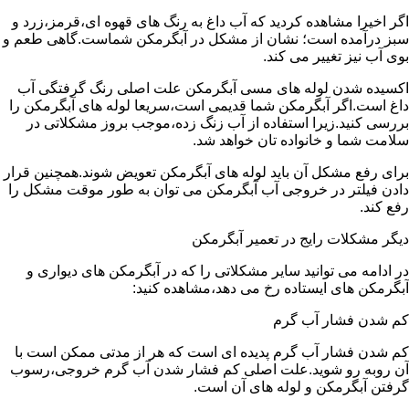
اگر اخیرا مشاهده کردید که آب داغ به رنگ های قهوه ای،قرمز،زرد و
سبز درآمده است؛ نشان از مشکل در آبگرمکن شماست.گاهی طعم و
بوی آب نیز تغییر می کند.
اکسیده شدن لوله های مسی آبگرمکن علت اصلی رنگ گرفتگی آب
داغ است.اگر آبگرمکن شما قدیمی است،سریعا لوله های آبگرمکن را
بررسی کنید.زیرا استفاده از آب زنگ زده،موجب بروز مشکلاتی در
سلامت شما و خانواده تان خواهد شد.
برای رفع مشکل آن باید لوله های آبگرمکن تعویض شوند.همچنین قرار
دادن فیلتر در خروجی آب آبگرمکن می توان به طور موقت مشکل را
رفع کند.
دیگر مشکلات رایج در تعمیر آبگرمکن
در ادامه می توانید سایر مشکلاتی را که در آبگرمکن های دیواری و
آبگرمکن های ایستاده رخ می دهد،مشاهده کنید:
کم شدن فشار آب گرم
کم شدن فشار آب گرم پدیده ای است که هر از مدتی ممکن است با
آن روبه رو شوید.علت اصلی کم فشار شدن آب گرم خروجی،رسوب
گرفتن آبگرمکن و لوله های آن است.