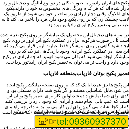
پکیج های ایران رادیور به صورت کلی در دو نوع آنالوگ و دیجیتال وارد
بازار شده اند که هر کدام ویژگی های مخصوص به خود را دارند.پکیج
های آنالاوگ وقتی دچار ایرادی در ساختار خود می شوند،از طریق یک
لامپ چشمک زن که بر روی پکیج وجود دارد،فرد را باخبر می کند تا به
عیب یابی و تعمیر پکیج ایران رادیاتور بپردازد.
در نمونه های دیجیتال این محصول،یک نمایشگر بر روی پکیج تعبیه شده
است تا در صورت هرگونه ایراد در عملکرد پکیج،این ارور بر روی پکیج
ایجاد شود.گاهی بر روی نمایشگر فقط عبارت ارور قرار می گیرد که
این یعنی در عملکرد پکیج ایرادی وجود دارد.گاهی نیز یک کد بر روی
نمایشگر ایجاد می شود که با آن می شود فهمید که چه ایرادی در پکیج
وجود دارد و راحت تر می توان به تعمیر پکیج ایران رادیاتور پرداخت.
تعمیر پکیج بوتان فاریاب,منطقه فاریاب
این پکیج ها نیز عمدتا با یک کد که بر روی صفحه نمایگشر پکیج ایجاد
می شود،قابل شناسایی هستند و اگر پکیج شما دارای مشکلی بود و
کدی برای شما نمایش داده شد،اولین کار برای تعمیر پکیج بوتان،این
است که عیب یابی انجام دهید و ایرادی که وجود دارد را بررسی کنید
که از کجا نشات می گیرد.برای این کار می توانید به دفترچه راهنمای
تلفن تماس فوری
تعمیر آبگرمکن فاریاب,تعمیر پکیج در فاریاب
محصول خود مراجعه کنید که معمولا تمامی ایرادهایی که ممکن است
برای پکیج پیش بیاید در آن قرار گرفته است.
☞☏
tel:09360937370
گاهی نیز هنگام خرابی پکیج،هیچ اروری نمایش داده نمی شود.در واقع