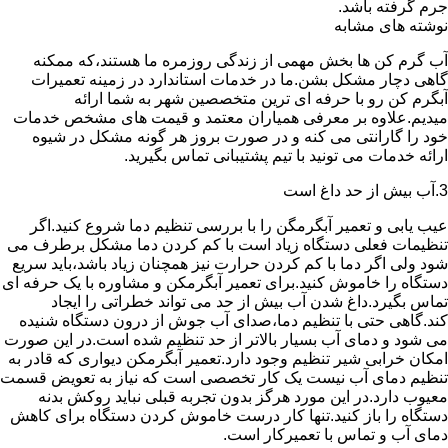
جرم گرفته باشد.
نوشته های مشابه
آب گرم کن ها بخش مهمی از زندگی روزمره ما هستند،که ممکنه
گاهی دچار مشکل بشن.ما در خدمات استاندارد در زمینه تعمیرات
آبگرم کن رو با حرفه ای ترین متخصصین شهر به شما ارائه
میدیم.علاوه بر معرفی همیاران معتمد و قیمت های مشخص خدمات
خود را گارانتی می کنه و در صورت بروز هر گونه مشکل در شیوه
ارائه خدمات می تونید با تیم پشتیبانی تماس بگیرید.
3.آب بیش از حد داغ است
عیب یابی و تعمیر آبگرمگن را با بررسی تنظیم دما شروع کنید.اگر
تنظیمات فعلی دستگاه زیاد است با کم کردن دما مشکل برطرف می
شود ولی اگر دما با کم کردن حرارت نیز همچنان زیاد باشد،باید سریع
دستگاه را خاموش کنید.برای تعمیر آبگرمکن و مشاوره با یک حرفه ای
تماس بگیرد.داغ شدن آب بیش از حد می تواند خطراتی را ایجاد
کند.گاهی حتی با تنظیم دما،صدای آب جوش از درون دستگاه شنیده
می شود و دمای آب بسیار بالاتر از حد تنظیم شده است.در این صورت
امکان خرابی شیر تنظیم وجود دارد.تعمیر آبگرمکن دیواری که قادر به
تنظیم دمای آب نیست یک کار تخصصی است که نیاز به تعویض قسمت
معیوب دارد.در این مورد هرگز بدون تجربه قبلی نباید روکش بدنه
دستگاه را باز کنید.تنها کار درست خاموش کردن دستگاه برای کاهش
دمای آب و تماس با تعمیرکار است.