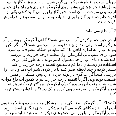
جریان است یا قطع شده؟ برای گرم شدن آب باید برق و گاز هر دو
وصل باشد.چراغ های روشن روی آبگرمکن دیواری هم راهنمای خوبی
از رسیدن سوخت به آن است.شیر گاز را بررسی کنید گاهی یکی از
افراد خانواده شیر گاز را برای احتیاط بسته و این موضوع را فراموش
کرده است.
2.آب داغ نمی ماند
آیا در حین حمام کردن آب سرد می شود؟ گاهی آبگرمکن روشن و آب
هم گرم است ولی بعد از چند دقیقه،آب سرد می شود.اگر آبگرمکن
بتواند آب را به اندازه کافی داغ کند نباید در هنگام مصرف،آب سرد
شود.برای عیب یابی آبگرمکن اول تنظیم درجه حرارت را بررسی
کنید.شاید دمای آب از حد معمول کمتر بوده یا به طور کلی برای
استفاده در زمستان دما کم باشد.پیچ تنظیم درجه حرارت را کمی
بیشتر کرده و چند لحظه صبر کنید.با باز کردن شیر آب دما و داغی را
بررسی کنید.اگر آب گرم در لوله جریان دارد،پس مشکل از همین
قسمت بوده ولی اگر با تنظیم درجه حرارت نیز با کمبود اب داغ مواجه
شدید،شاید وقت آن رسیده که یک آبگرمکن بزرگتر تهیه کنید.هزینه
تعمیر آبگرمکن را صرفه جویی کرده و یک دستگاه با توان بیشتر تهیه
کنید.
نکته: اگر آب گرمکن به تازگی با این مشکل مواجه شده و قبلا به خوبی
آب را به اندازه کافی گرم می کرد،مشکل از جای دیگری است و باید
تعمیر آبگرمکن را با بررسی بخش های دیگر ادامه دهید.شاید منبع آب