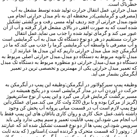
خطرناک است.
مبدل حرارتی عمل انتقال حرارت تولید شده توسط مشعل به آب
(مصرفی و گرمایشی)در محفظه ای به نام مبدل حرارتی انجام می
شود.مبدل حرارتی از چند ردیف لوله مسی رفت و برگشتی تشکیل
شده است که به صورت افقی در بالای مشعل قرار گرفته و آب از آن
عبور می کند و گرمای تولید شده را جذب می نماید.عمل انتقال
حرارت مستقیم در هر دو نوع دستگاه تک مبدل به آب گرمایشی است
و آب مصرفی با واسطه آب گرمایشی گرما را جذب می کند.که ما در
آبگرمکن چند مبل مبدل حرارتی داریم که این مبدل ها عبارتند از :
مبدل ثانویه مربوط به دستگاه دو مبدل،مبدل حرارتی اصلی مربوط به
دستگاه دو مبدل،مبدل حرارتی دو منظوره مربوط به دستگاه تک مبدل
که تعمیر مبدل حرارتی یکی از مهمترین و تخصصی ترین در تعمیر
آبگرمکن بشمار می آید.
وظیفه پمپ سیرکولاتور در آبگرمکن:وظیفه این پمپ در آبگرمکن به
حرکت در آوردن آب در مدار گرمایشی است و در پکیج همیشه در
مسیر برگشت گرمایش قرار می گیرد و این پمپ از نوع سانتریفیوژ
(گریز از مرکز) بوده و با برق 220 ولت کار می کند.مبرای عملکرداین
نوع پمپ لازم است آب در قسمت میانی پروانه آب پخش کن وجود
داشته باشد،عمل خنک کاری و روان کاری یاتاقان های این پمپ فقط با
آب انجام می شود،این پمپ قابلیت تعمیر و سیم پیچی ندارد ولی باید
سرویس شود،این پمپ ها از دو نوع قسمت تشکیل شده اند که عبارتند
از : روتور ( که قسمت متحرک و گردنده است )،استاتور ( که بدنه ثابت
پمپ است ) و لازم به ذکر است که تعمیر آبگرمکن در پمپ سیرکولاتور