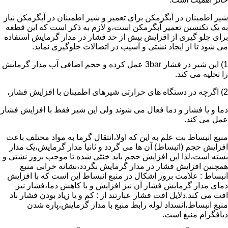
شیر اطمینان در آبگرمکن برای تعمیر و شیر اطمینان در آبگرمکن نیاز
به یک تکنسین تعمیر آبگرمکن است،و لازم به ذکر است که این قطعه
برای جلو گیری از افزایش بیش از حد فشار در مدار گرمایش استفاده
می شود تا از ایجاد نشتی و آسیب در اتصالات جلوگیری نماید.
1) این شیر در فشار 3bar عمل کرده و حجم اضافی آب مدار گرمایش
را تخلیه می کند.
2) اگرچه در دستگاه های حرارتی شیرهای اطمینان با افزایش فشار،
دما و یا فشار و دما فعال می شوند ولی این شیر فقط با افزایش فشار
عمل می کند.
منبع انبساط بت علم به این که اولا،انتقال گرما به مواد مختلف باعث
افزایش حجم (اتبساط) آن ها می گردد و ثانیا مدار گرمایش،یک مدار
بسته است،لذا این افزایش حجم باید خنثی شده تا موجب بروز نشتی و
همچنین افزایش فشار در مدار گرمایش نگردد،نشانه خرابی منبع
انبساط : علامت بروز اشکال در منبع انبساط این است که با افزایش
دمای مدار گرمایش فشار آن نیز افزایش و با کاهش دما،فشار نیز
افت می کند.دلایل افت فشار عبارتند از : کم و یا زیاد بودن فشار باد
منبع انبساط،انسداد لوله رابط منبع با مدار گرمایش،پاره شدن
دیافگرام منبع است.