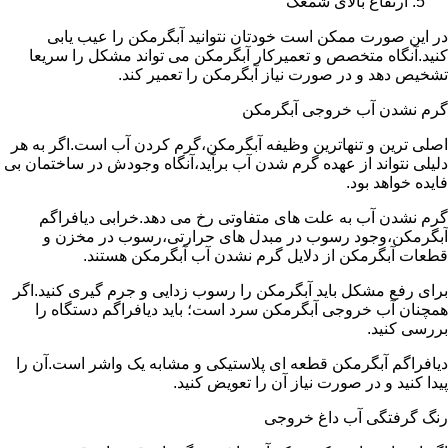
ارتفاع بالای شمعک
در این صورت ممکن است خودتان نتوانید آبگرمکن را عیب یابی
کنید.آنگاه متخصص و تعمیرکار آبگرمکن می تواند مشکل را سریعا
تشخیص دهد و در صورت نیاز آبگرمکن را تعمیر کند.
گرم نشدن آب خروجی آبگرمکن
اصلی ترین و تنهاترین وظیفه آبگرمکن،گرم کردن آب است.اگر به هر
دلیلی نتواند از عهده گرم شدن آب برآید،آنگاه وجودش در ساختمان بی
فایده خواهد بود.
گرم نشدن آب به علت های متفاوتی رخ می دهد.خرابی دیافراگم
آبگرمکن،وجود رسوب در مبدل های حرارتی،رسوب در مخزن و
قطعات آبگرمکن از دلایل گرم نشدن آب آبگرمکن هستند.
برای رفع مشکل باید آبگرمکن را رسوب زدایی و جرم گیری کنید.اگر
همچنان آب خروجی آبگرمکن سرد است؛ باید دیافراگم دستگاه را
بررسی کنید.
دیافراگم آبگرمکن قطعه ای پلاستیکی و مشابه یک واشر است.آن را
پیدا کنید و در صورت نیاز آن را تعویض کنید.
رنگ گرفتگی آب داغ خروجی