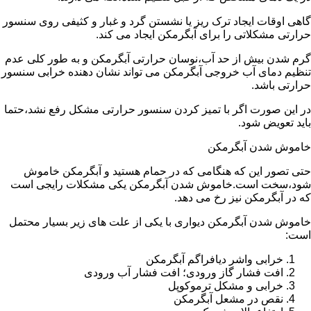
گاهی اوقات ایجاد ترک ریز یا نشستن گرد و غبار و کثیفی روی سنسور
حرارتی مشکلاتی را برای آبگرمکن ایجاد می کند.
گرم شدن بیش از حد آب،نوسان حرارتی آبگرمکن و به طور کلی عدم
تنظیم دمای آب خروجی آبگرمکن می تواند نشان دهنده خرابی سنسور
حرارتی باشد.
در این صورت اگر با تمیز کردن سنسور حرارتی مشکل رفع نشد،حتما
باید تعویض شود.
خاموش شدن آبگرمکن
حتی تصور این که هنگامی که در حمام هستید و آبگرمکن خاموش
شود،سخت است.خاموش شدن آبگرمکن یکی مشکلات رایجی است
که در آبگرمکن نیز رخ می دهد.
خاموش شدن آبگرمکن دیواری با یکی از علت های زیر بسیار محتمل
است:
خرابی واشر دیافراگم آبگرمکن
افت فشار گاز ورودی؛ افت فشار آب ورودی
خرابی و مشکل ترموکوپل
نقص در مشعل آبگرمکن