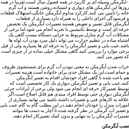
۰آبگرمکن وسیله ای پر کاربرد در همه فصول سال است.تقریبا در همه
روزها این آبگرمکن های دیواری و ایستاده،روشن هستند و آب گرم
خانه را تامین می کنند.کارکرد مداوم آبگرمکن خانگی،استهلاک قطعات
و فرسودگی اجزای داخلی را به همراه دارد.بسیاری از قطعات
آبگرمکن قابل تعمیر و تعویض هستند.تعمیرات آبگرمکن یک تخصص
حرفه ای است و توسط تکنیسین با تجربه انجام می شود.اما برخی از
مشکلات آب گرم منازل،مربوط به خرابی دستگاه نیست.گاهی یک
اشتباه ساده در تنظیم حرارت می تواند دلیل سرد بودن آب لوله ها
باشد.عیب یابی و تعمیر آبگرمکن را به حرفه ای ها بسپارید ولی از قبل
برخی موارد را بررسی کنید.گاهی مشکل خیلی ساده تر از چیزی است
که تصور می کنید.
خراب شدن آبگرمکن به معنی نبودن آب گرم برای شستشوی ظروف
و حمام است.این یک مشکل جدی برای خانواده است هزینه تعمیرات
هم باعث شده تا گاهی افراد خودشان اقدام به تعمیر آبگرمکن
کنند.عیب یابی و تعمیر آبگرمکن دیواری یک کار تخصصی است که
توسط تعمیرکار حرفه ای انجام می شود ولی برخی از ایرادات جزئی
آبگرمکن دیواری حتی توسط افراد مبتدی هم قابل اصلاح است.اگر
علاقه به کارهای فنی و تعمیرات داشته باشید می توانید بسیاری از
امورات منزل را خودتان انجام دهید.در این مطلب گام به گام عیب یابی
و تعمیر آب گرمکن در نظر گرفته شده تا آچار به دست ها بتوانند
تعمیرات آبگرمکن را به تنهایی و بدون کمک تعمیرکار انجام دهند.
نصب آبگرمکن