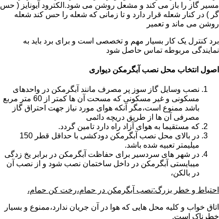
مسیر گاز را باز می کند و مشعل روشن می شود.الکترود آیونایز ( حس
گر ) در کنار شعله قرار دارد و تا زمانی که شعله را حس کند شعله
روشن می ماند و تعمیر
برد کنترل یک کار بسیار مهم و تخصصی است و برای برد باید به
نمایندگی مربوطه تماس حاصل شود
اصول انتخاب محل نصب آبگرمکن دیواری
نصب وسایل گاز سوز پر مصرف مانند آبگرمکن در واحدهای
مسکونی و غیر مسکونی که مسحت آن ها کمتر از 60 متر مربع
باشد ممنوع است،مگر آنکه هوای مورد نیاز جهت احتراق گاز
مصرفی آن ها از طریق دریچه دائمی
که مستقیما به هوای آزاد راه دارد تامین گردد.
در بالای محل نصب آبگرمکن دودکشی با حداقل قطر 150
میلیمتر تعبیه شده باشد.
در شهر های سردسیر برای حفاظت آبگرمکن در برابر یخ زدگی
میبایستی آبگرمکن در داخل ساختمان نصب شود و از نصب آن
در بالکن،
احتیاط و خطر بزرگ:نصب آبگرمکن در حمام،رخت کن حمام،
اتاق خواب و کلیه محل هایی که هوا در آن جریان ندارد،ممنوع و بسیار
خطرناک است.