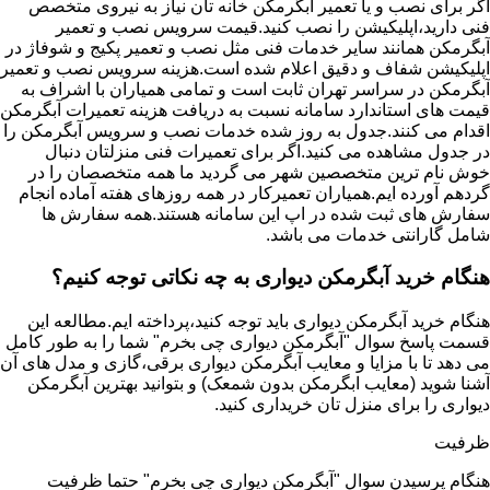
اگر برای نصب و یا تعمیر آبگرمکن خانه تان نیاز به نیروی متخصص
فنی دارید،اپلیکیشن را نصب کنید.قیمت سرویس نصب و تعمیر
آبگرمکن همانند سایر خدمات فنی مثل نصب و تعمیر پکیج و شوفاژ در
اپلیکیشن شفاف و دقیق اعلام شده است.هزینه سرویس نصب و تعمیر
آبگرمکن در سراسر تهران ثابت است و تمامی همیاران با اشراف به
قیمت های استاندارد سامانه نسبت به دریافت هزینه تعمیرات آبگرمکن
اقدام می کنند.جدول به روز شده خدمات نصب و سرویس آبگرمکن را
در جدول مشاهده می کنید.اگر برای تعمیرات فنی منزلتان دنبال
خوش نام ترین متخصصین شهر می گردید ما همه متخصصان را در
گردهم آورده ایم.همیاران تعمیرکار در همه روزهای هفته آماده انجام
سفارش های ثبت شده در اپ این سامانه هستند.همه سفارش ها
شامل گارانتی خدمات می باشد.
هنگام خرید آبگرمکن دیواری به چه نکاتی توجه کنیم؟
هنگام خرید آبگرمکن دیواری باید توجه کنید،پرداخته ایم.مطالعه این
قسمت پاسخ سوال "آبگرمکن دیواری چی بخرم" شما را به طور کامل
می دهد تا با مزایا و معایب آبگرمکن دیواری برقی،گازی و مدل های آن
آشنا شوید (معایب ابگرمکن بدون شمعک) و بتوانید بهترین آبگرمکن
دیواری را برای منزل تان خریداری کنید.
ظرفیت
هنگام پرسیدن سوال "آبگرمکن دیواری چی بخرم" حتما ظرفیت