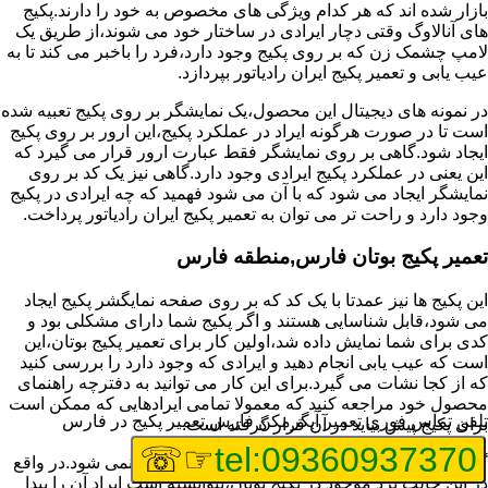
بازار شده اند که هر کدام ویژگی های مخصوص به خود را دارند.پکیج
های آنالاوگ وقتی دچار ایرادی در ساختار خود می شوند،از طریق یک
لامپ چشمک زن که بر روی پکیج وجود دارد،فرد را باخبر می کند تا به
عیب یابی و تعمیر پکیج ایران رادیاتور بپردازد.
در نمونه های دیجیتال این محصول،یک نمایشگر بر روی پکیج تعبیه شده
است تا در صورت هرگونه ایراد در عملکرد پکیج،این ارور بر روی پکیج
ایجاد شود.گاهی بر روی نمایشگر فقط عبارت ارور قرار می گیرد که
این یعنی در عملکرد پکیج ایرادی وجود دارد.گاهی نیز یک کد بر روی
نمایشگر ایجاد می شود که با آن می شود فهمید که چه ایرادی در پکیج
وجود دارد و راحت تر می توان به تعمیر پکیج ایران رادیاتور پرداخت.
تعمیر پکیج بوتان فارس,منطقه فارس
این پکیج ها نیز عمدتا با یک کد که بر روی صفحه نمایگشر پکیج ایجاد
می شود،قابل شناسایی هستند و اگر پکیج شما دارای مشکلی بود و
کدی برای شما نمایش داده شد،اولین کار برای تعمیر پکیج بوتان،این
است که عیب یابی انجام دهید و ایرادی که وجود دارد را بررسی کنید
که از کجا نشات می گیرد.برای این کار می توانید به دفترچه راهنمای
محصول خود مراجعه کنید که معمولا تمامی ایرادهایی که ممکن است
تلفن تماس فوری
تعمیر آبگرمکن فارس,تعمیر پکیج در فارس
برای پکیج پیش بیاید در آن قرار گرفته است.
☞☏
tel:09360937370
گاهی نیز هنگام خرابی پکیج،هیچ اروری نمایش داده نمی شود.در واقع
در این حالت برد موجود در پکیج بوتان،نتوانسته است ایراد آن را پیدا