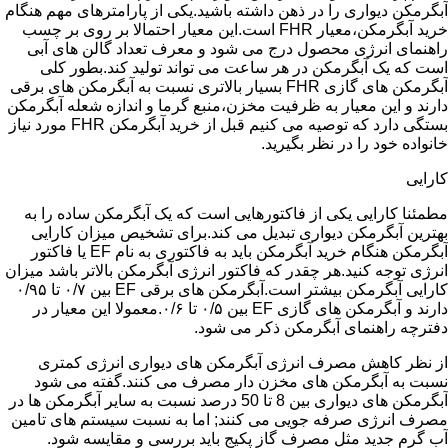
آبگرمکن دیواری را در ذهن داشته باشید.یکی از پارامترهای مهم هنگام
خرید آبگرمکن،معیار FHR است.این معیار احتمالا بر روی بر چسب
راهنمای انرژی محصول درج می شود و معرف تعداد گالن های آبی
است که یک آبگرمکن در هر ساعت می تواند تولید کند.بطور کلی
آبگرمکن های گازی FHR بسیار بالاتری نسبت به آبگرمکن های برقی
دارند و این معیار به ظرفیت مخزن،منبع گرما و اندازه شعله آبگرمکن
بستگی دارد که توصیه می کنیم قبل از خرید آبگرمکن FHR مورد نیاز
خانواده خود را در نظر بگیرید.
کارایی
مطمئنا کارایی یکی از فاکتورهایی است که یک آبگرمکن ساده را به
بهترین آبگرمکن دیواری تبدیل می کند.برای تشخیص میزان کارایی
آبگرمکن هنگام خرید آبگرمکن باید به فاکتوری به نام EF یا فاکتور
انرژی توجه کنید.هر چقدر که فاکتور انرژی آبگرمکن بالاتر باشد میزان
کارایی آبگرمکن بیشتر است.آبگرمکن های برقی EF بین ۰/۷ تا ۰/۹۵
دارند و آبگرمکن های گازی EF بین ۰/۵ تا ۰/۶.معمولا این معیار در
دفترچه راهنمای آبگرمکن ذکر می شود.
از نظر کاهش مصرف انرژی آبگرمکن های دیواری انرژی کمتری
نسبت به آبگرمکن های مخزن دار مصرف می کنند.گفته می شود
آبگرمکن های دیواری بین 8 تا 50 درصد نسبت به سایر آبگرمکن ها در
مصرف انرژی صرفه جویی می کنند; اما به نسبت سیستم های تامین
آب گرم جدید مثل مصرف گاز پکیج باید بررسی و مقایسه شود.