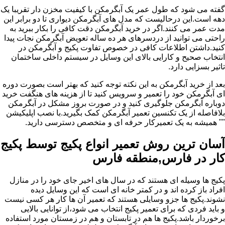
گفته می شود که طول عمر یک آبگرمکن با کیفیت مخزن دار تقریبا یک
دهه است.این درحالیست که مدل های آبگرمکن دیواری تا دو برابر این
مدت عمر می کنند.اگر در خرید آبگرمکن دقت کافی را بکار ببرید به
راحتی می توانید از دردسرهای هر ده ساله تعویض آبگرمکن نجات پیدا
کنید.داشتن اطلاعات کافی در خصوص تفاوت پکیج و آبگرمکن در
انتخاب صحیح و کارایی بالای این وسایل در سیستم داخلی ساختمان
تاثیر بسزایی دارد.
بعد از خرید آبگرمکن به این نکته توجه کنید که بهتر است بصورت دوره
ای آبگرمکن خود را تعمیر و سرویس کنید تا از هزینه های هنگفت خرید
دوباره آبگرمکن جلوگیری کنید و در صورت بروز مشکل در آبگرمکن
بلافاصله از یک تکنسین تعمیر آبگرمکن کمک بگیرید.با نصب اپلیکیشن
"" همیشه به یک تعمیرکار حرفه ای و متخصص دسترسی دارید.
آسان ترین روش تعمیر انواع پکیج توسط پکیج
کار در فارس,منطقه فارس
پکیج ها وسیله ای هستند که در سال های اخیر جای خود را در منازل
افراد باز کرده اند و در کمتر خانه ای است که این وسایل دیده
نشوند.پکیج ها جزو وسایلی هستند که تعمیر آن ها کار هر کسی نیست
و باید فردی که برای تعمیر پکیج انتخاب می شود،از توانایی بالایی
برخوردار باشد.پکیج ها هم در تابستان و هم در زمستان مورد استفاده