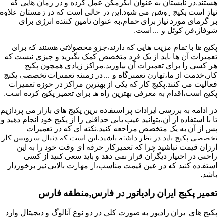
هستند.در تابستان به عنوان آبگرمکن عمل کرده و در زمان هایی که
نیاز است پکیج روشن می شود.این در حالی است که در زمستان علاوه
بر گرمای مورد نیاز برای حمام،به عنوان تامین کننده انرژی برای
شوفاژ،فن کوئل و …است.
پکیج ها با تمام مزیت هایی که دارند،جزو محصولاتی هستند که برای
تعمیرات آن ها باید از یک فرد متخصص کمک بگیرید و چیزی نیست که
هر کسی را برای تعمیرات آن بیاورید.مراکز زیادی همچون پکیج
کار،خدمت از ما،تهارن تعمیرگاه و …در زمینه تعمیرات تخصصی پکیج
فعالیت می کنند.پکیج کار که یکی از بهترین مراکز در حوزه تعمیرات
پکیج است،اقدام به معرفی بهترین راه ها برای تعمیر پکیج کرده است.
در ادامه به بررسی ایرادات پر استفاده ترین پکیج های بازار می پردازیم
تا با استفاده از آن،بتوانید عیب یابی حداقلی را از پکیج خود انجام دهید و
پس از آن به یک متخصص مراجعه کنید.نکته ای که در تعمیرات
تخصصی پکیج باید در نظر داشته باشید،این است که دنبال سرویس کار
ارزان قیمت نباشید چرا که تعمیرکار حرفه ای وقت خود را به این
راحتی در اختیار دیگران قرار نمی دهد و باید سعی کنید از کسی
استفاده کنید که در عین قیمت مناسب،از مهارت بالایی نیز برخوردار
باشد.
تعمیر پکیج ایران رادیاتور در فارس,منطقه فارس
پکیج های ایران رادیور به صورت کلی در دو نوع آنالوگ و دیجیتال وارد