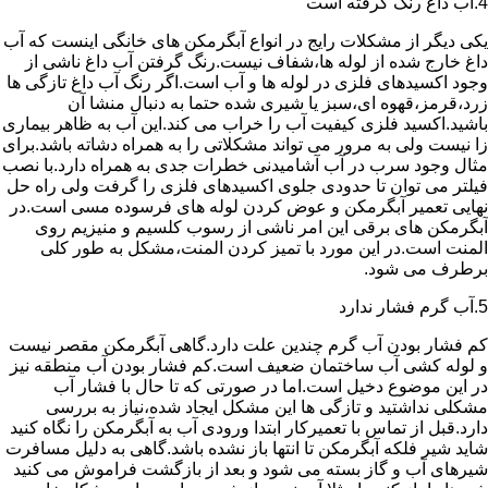
4.آب داغ رنگ گرفته است
یکی دیگر از مشکلات رایج در انواع آبگرمکن های خانگی اینست که آب
داغ خارج شده از لوله ها،شفاف نیست.رنگ گرفتن آب داغ ناشی از
وجود اکسیدهای فلزی در لوله ها و آب است.اگر رنگ آب داغ تازگی ها
زرد،قرمز،قهوه ای،سبز یا شیری شده حتما به دنبال منشا آن
باشید.اکسید فلزی کیفیت آب را خراب می کند.این آب به ظاهر بیماری
زا نیست ولی به مرور می تواند مشکلاتی را به همراه دشاته باشد.برای
مثال وجود سرب در آب آشامیدنی خطرات جدی به همراه دارد.با نصب
فیلتر می توان تا حدودی جلوی اکسیدهای فلزی را گرفت ولی راه حل
نهایی تعمیر آبگرمکن و عوض کردن لوله های فرسوده مسی است.در
آبگرمکن های برقی این امر ناشی از رسوب کلسیم و منیزیم روی
المنت است.در این مورد با تمیز کردن المنت،مشکل به طور کلی
برطرف می شود.
5.آب گرم فشار ندارد
کم فشار بودن آب گرم چندین علت دارد.گاهی آبگرمکن مقصر نیست
و لوله کشی آب ساختمان ضعیف است.کم فشار بودن آب منطقه نیز
در این موضوع دخیل است.اما در صورتی که تا حال با فشار آب
مشکلی نداشتید و تازگی ها این مشکل ایجاد شده،نیاز به بررسی
دارد.قبل از تماس با تعمیرکار ابتدا ورودی آب به آبگرمکن را نگاه کنید
شاید شیر فلکه آبگرمکن تا انتها باز نشده باشد.گاهی به دلیل مسافرت
شیرهای آب و گاز بسته می شود و بعد از بازگشت فراموش می کنید