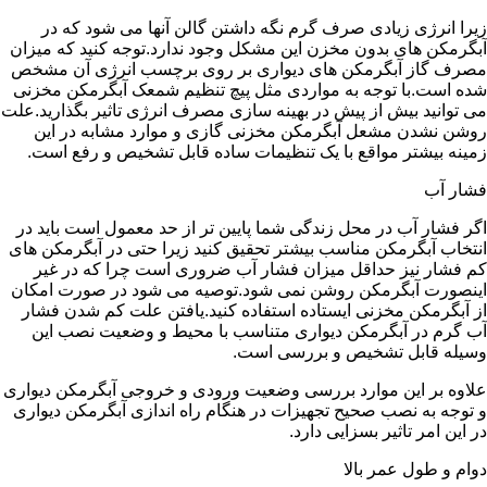
زیرا انرژی زیادی صرف گرم نگه داشتن گالن آنها می شود که در
آبگرمکن های بدون مخزن این مشکل وجود ندارد.توجه کنید که میزان
مصرف گاز آبگرمکن های دیواری بر روی برچسب انرژی آن مشخص
شده است.با توجه به مواردی مثل پیچ تنظیم شمعک آبگرمکن مخزنی
می توانید بیش از پیش در بهینه سازی مصرف انرژی تاثیر بگذارید.علت
روشن نشدن مشعل آبگرمکن مخزنی گازی و موارد مشابه در این
زمینه بیشتر مواقع با یک تنظیمات ساده قابل تشخیص و رفع است.
فشار آب
اگر فشار آب در محل زندگی شما پایین تر از حد معمول است باید در
انتخاب آبگرمکن مناسب بیشتر تحقیق کنید زیرا حتی در آبگرمکن های
کم فشار نیز حداقل میزان فشار آب ضروری است چرا که در غیر
اینصورت آبگرمکن روشن نمی شود.توصیه می شود در صورت امکان
از آبگرمکن مخزنی ایستاده استفاده کنید.یافتن علت کم شدن فشار
آب گرم در آبگرمکن دیواری متناسب با محیط و وضعیت نصب این
وسیله قابل تشخیص و بررسی است.
علاوه بر این موارد بررسی وضعیت ورودی و خروجی آبگرمکن دیواری
و توجه به نصب صحیح تجهیزات در هنگام راه اندازی آبگرمکن دیواری
در این امر تاثیر بسزایی دارد.
دوام و طول عمر بالا