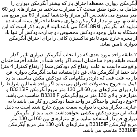
آبگرمکن دیواری محفظه احتراق باز که بیشتر آبگرمکن دیواری را
شامل می شود طبق مبحث 17 مقرارت ساختما در متراژ های زیر 60
متر ممنوع می باشد.پس اگر متراژ واحدشما کمتر از 60 متر مربع می
باشدتنها می توانید از آبگرمکن دیواری محفظه احتراق بسته استفاده
نمایید که آبگرمکن B5418Rsi می باشد.البته لازم به ذکر است که این
دستگاه به دلیل وجود دودکش مخصوص دو جداره،دودکش آن تنها باد
از پنجره خارج شود تا بتوانداکسیژن کافی را برای احتراق آبگرمکن
دیواری تامین نماید.
۲-طبقه واحد:مورد بعدی که در انتخاب آبگرمکن دیواری تاثیر گذار
است طبقه وقوع ساختمان است،اگر واحد شما در طبقه آخرساختمان
واقع شده است به علت ارتفاع کم دودکش شما ( ارتفاع کمتراز 4 متر)
باید حتما از آبگرمکن های فن داراستفاده نمایید.آبگرمکن دیواری فن
دار به علت فنی که دارددرمکانهایی که دودکش مکش مناسبی ندارد
کمک به خروج محصولات احتراق می نماید.اگر واحد شما این شرایط را
دارد برای متراژهای بین 60 الی 130 متر مربع آبگرمکن B3315IF و
متراژهای بالای 130 متر مربع آبگرمکن B3318IF مناسب می باشد.
۳-نوع دودکش واحد:اگر در واحد شما دودکش رو کار می باشد یا به
عبارتی دیگراز پنجره یا دیواربه سمت بیرون خارج شده است به دلیل
اینکه این نوع دودکش مکشی نخواهدداشت حتما باید از آبگرمکن
دیواری فن دار استفاده نمایید.برای متراژهای بین 60 الی 130 متر
مربع آبگرمکن B3315IF و متراژهای بالای 130 متر مربع آبگرمکن
B3318IF مناسب می باشد.