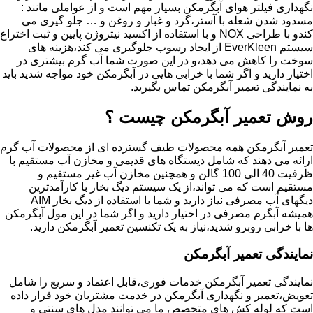
نگهداری فیلتر هوای آبگرمکن بسیار مهم است و از عواملی مانند :
مسدود شدن شعله با آستر،گرد و غبار و روغن و … جلو گیری می
کندو با طراحی NOX و با استفاده از اکسید نیتروژن پایین و ثبت اختراع
سیستم EverKleen از ایجاد رسوب جلوگیری می کند،هزینه های
سوخت را کاهش می دهد،و در این صورت شما آب گرم بیشتری در
اختیار دارید و اگر شما با خرابی هایی در آبگرمکن خود مواجه شدید باید
به نمایندگی تعمیر آبگرمکن تماس بگیرید.
روش تعمیر آبگرمکن چیست ؟
تعمیر آبگرمکن همه محصولات طیف گسترده ای از محصولات آب گرم
ارائه می دهند که شامل دیستگاه های قدیمی و مخازن آب مستقیم با
ظرفیت 40 الی 100 گالن و همچنین مخازن آب غیر مستقیم و
مستقیم است که می تواند،از یک سیستم دیگ بخار با کارآمدترین
دیگهای آب مصرفی نیاز دارید و شما با استفاده از دیگ بخار AIM
همیشه آبگرم مصرفی در اختیار دارید و اگر شما در این مول آبگرمکن
ها با خرابی روبرو شدید،نیاز به یک تکنسین تعمیر آبگرمکن دارید.
نمایندگی تعمیر آبگرمکن
نمایندگی تعمیر آبگرمکن خدمات فوری،قابل اعتماد و سریع را شامل
تعویض،تعمیر و نگهداری آبگرمکن در خدمت مشتریان خود قرار داده
است که لوله کش های متخصص ما می توانند مدل های سنتی و