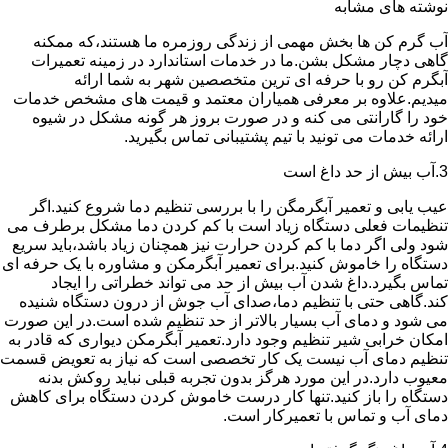
نوشته های مشابه
آب گرم کن ها بخش مهمی از زندگی روزمره ما هستند،که ممکنه
گاهی دچار مشکل بشن.ما در خدمات استاندارد در زمینه تعمیرات
آبگرم کن رو با حرفه ای ترین متخصصین شهر به شما ارائه
میدیم.علاوه بر معرفی همیاران معتمد و قیمت های مشخص خدمات
خود را گارانتی می کنه و در صورت بروز هر گونه مشکل در شیوه
ارائه خدمات می تونید با تیم پشتیبانی تماس بگیرید.
3.آب بیش از حد داغ است
عیب یابی و تعمیر آبگرمگن را با بررسی تنظیم دما شروع کنید.اگر
تنظیمات فعلی دستگاه زیاد است با کم کردن دما مشکل برطرف می
شود ولی اگر دما با کم کردن حرارت نیز همچنان زیاد باشد،باید سریع
دستگاه را خاموش کنید.برای تعمیر آبگرمکن و مشاوره با یک حرفه ای
تماس بگیرد.داغ شدن آب بیش از حد می تواند خطراتی را ایجاد
کند.گاهی حتی با تنظیم دما،صدای آب جوش از درون دستگاه شنیده
می شود و دمای آب بسیار بالاتر از حد تنظیم شده است.در این صورت
امکان خرابی شیر تنظیم وجود دارد.تعمیر آبگرمکن دیواری که قادر به
تنظیم دمای آب نیست یک کار تخصصی است که نیاز به تعویض قسمت
معیوب دارد.در این مورد هرگز بدون تجربه قبلی نباید روکش بدنه
دستگاه را باز کنید.تنها کار درست خاموش کردن دستگاه برای کاهش
دمای آب و تماس با تعمیرکار است.