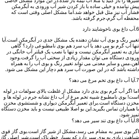
شیرها را باز کنید یا مثلا آب نیمه باز شده.در این موارد مشکل خاصی
پیش نیامده و خیلی ساده با باز کردن شیر آب ورودی به آبگرمکن
فشار آب نیز مثل قبل خواهد شد.اما مشکل اصلی وقتی است که
محفظه آب گرم،جرم گرفته باشد.
6.آب داغ بوی ناخوشایند دارد
تغییر رنگ و بوی آب نشان دهنده یک مشکل جدی در آبگرمکن است.آیا
تنها آب گرم بو می دهد یا آب سرد هم بوی نامطبوعی دارد؟ گاهی
نیازی به تعمیر آبگرمکن نیست و تنها با نصب یک فیلتر آب خانگی در
ورودی دستگاه می توان مقدار زیادی از سختی آب را گرفت.وجود
آهن،مس و سایر معدنی می تواند تغییر رنگ و بوی آب را به همراه
داشته باشد که در این صورت آب سرد هم دچار این مشکل می شود.
7.آیا آب داغ بوی تخم مرغ می دهد؟
اما اگر آب گرم بوی بدی دارد مشکل از غلظت بالای سولفات در لوله
است! بوی نامطبوع شبیه تخم مرغ از آب داغ نشانه جرم در لوله ها و
مخزن دستگاه است.برای تعمیر آبگرمکن دیواری و شستشوی مخزن
با همیاران تماس بگیرید.این بو اصلا طبیعی نیست و باید مخزن دستگاه
تمیز شود.
8.آیا آب داغ بوی تند سیر می دهد؟
اگر بوی سیر به مشام می رسد،مشکل از شیر گاز است.بوی گاز قوی
شباهت زیادی به بوی سیر دارد که بسیار خطرناک است.شیر اصلی گاز