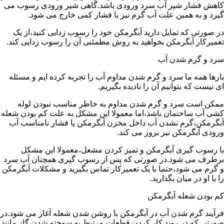
کاهش فشار شیر آب سرد ورودی باشد.گاهی شیر ورودی رسوب می
گیرد و به همین علت آب گرم نیز با فشار کمی خارج می شود.
در صورتی که تمایل دارید آبگرمکن خود را رسوب زدایی کنید،از یک
تعمیرکار آبگرمکن بخواهید به روش مطمئنی آن را رسوب زدایی کند.
سرد و گرم شدن آب
بارها همه ما سرد و گرم شدن مداوم آب را تجربه کرده ایم و مسئله
ای نیست که بتوانیم آن را نادیده بگیریم.
ممکن است سرد و گرم شدن مداوم به خاطر مناسب نبودن لوله
کشی آب ساختمان باشد،اما معمولا این مشکل به علت کم بودن شعله
آبگرمکن،گرم نشدن آب داخل مخزن آبگرمکن یا فشار نامناسب آب
ورودی آبگرمکن نیز بروز می کند.
با رسوب گیری آبگرمکن و تمیز کردن مشعل،معمولا این مشکل
برطرف می شود.در صورتی که پس از رسوب گیری همچنان آب سرد
و گرم می شود،حتما با یک تعمیرکار تماس بگیرید و مشکلات آبگرمکن
را با او در میان بگذارید.
کم بودن شعله آبگرمکن
فرآیند گرم شدن آب در آبگرمکن با روشن شدن شعله آغاز می شود.در
صورتی که در روند کار کردن قطعات مرتبط به سوخته شدن گاز مانند