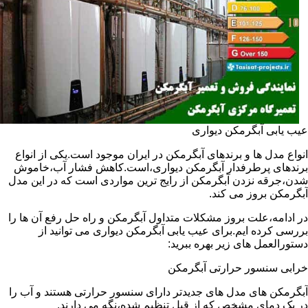
عیب یابی آبگرمکن دیواری
انواع مدل ها و برندهای آبگرمکن در ایران موجود است.یکی از انواع
برندهای پرطرفدار آبگرمکن دیواری،است.کاهش فشار آب،خاموش
شدن،جرقه نزدن آبگرمکن از رایج ترین مواردی است که در این مدل
آبگرمکن بروز می کند.
در ادامه،علت بروز مشکلات متداول آبگرمکن و راه حل رفع آن ها را
بررسی کرده ایم.برای عیب یابی آبگرمکن دیواری می توانید از
دستورالعمل های زیر بهره ببرید:
خرابی سنسور حرارتی آبگرمکن
آبگرمکن های مدل های جدیدتر دارای سنسور حرارتی هستند و آب را
در یک دمای مشخص که از قبل تنظیم شده،نگه می دارند.