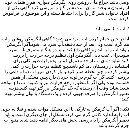
وصل باشد.چراغ های روشن روی آبگرمکن دیواری هم راهنمای خوبی
از رسیدن سوخت به آن است.شیر گاز را بررسی کنید گاهی یکی از
افراد خانواده شیر گاز را برای احتیاط بسته و این موضوع را فراموش
کرده است.
2.آب داغ نمی ماند
آیا در حین حمام کردن آب سرد می شود؟ گاهی آبگرمکن روشن و آب
هم گرم است ولی بعد از چند دقیقه،آب سرد می شود.اگر آبگرمکن
بتواند آب را به اندازه کافی داغ کند نباید در هنگام مصرف،آب سرد
شود.برای عیب یابی آبگرمکن اول تنظیم درجه حرارت را بررسی
کنید.شاید دمای آب از حد معمول کمتر بوده یا به طور کلی برای
استفاده در زمستان دما کم باشد.پیچ تنظیم درجه حرارت را کمی
بیشتر کرده و چند لحظه صبر کنید.با باز کردن شیر آب دما و داغی را
بررسی کنید.اگر آب گرم در لوله جریان دارد،پس مشکل از همین
قسمت بوده ولی اگر با تنظیم درجه حرارت نیز با کمبود اب داغ مواجه
شدید،شاید وقت آن رسیده که یک آبگرمکن بزرگتر تهیه کنید.هزینه
تعمیر آبگرمکن را صرفه جویی کرده و یک دستگاه با توان بیشتر تهیه
کنید.
نکته: اگر آب گرمکن به تازگی با این مشکل مواجه شده و قبلا به خوبی
آب را به اندازه کافی گرم می کرد،مشکل از جای دیگری است و باید
تعمیر آبگرمکن را با بررسی بخش های دیگر ادامه دهید.شاید منبع آب
جرم گرفته باشد.