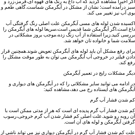
اگر اخیرا مشاهده کردید که آب داغ به رنگ های قهوه ای،قرمز،زرد و
سبز درآمده است؛ نشان از مشکل در آبگرمکن شماست.گاهی طعم و
بوی آب نیز تغییر می کند.
اکسیده شدن لوله های مسی آبگرمکن علت اصلی رنگ گرفتگی آب
داغ است.اگر آبگرمکن شما قدیمی است،سریعا لوله های آبگرمکن را
بررسی کنید.زیرا استفاده از آب زنگ زده،موجب بروز مشکلاتی در
سلامت شما و خانواده تان خواهد شد.
برای رفع مشکل آن باید لوله های آبگرمکن تعویض شوند.همچنین قرار
دادن فیلتر در خروجی آب آبگرمکن می توان به طور موقت مشکل را
رفع کند.
دیگر مشکلات رایج در تعمیر آبگرمکن
در ادامه می توانید سایر مشکلاتی را که در آبگرمکن های دیواری و
آبگرمکن های ایستاده رخ می دهد،مشاهده کنید:
کم شدن فشار آب گرم
کم شدن فشار آب گرم پدیده ای است که هر از مدتی ممکن است با
آن روبه رو شوید.علت اصلی کم فشار شدن آب گرم خروجی،رسوب
گرفتن آبگرمکن و لوله های آن است.
علت کم شدن فشار آب گرم در آبگرمکن دیواری نیز می تواند ناشی از