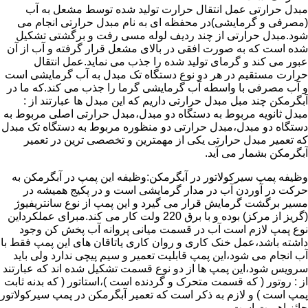
مبدل حرارتی عمل انتقال حرارت تولید شده توسط مشعل به آب
(مصرفی و گرمایشی)در محفظه ای به نام مبدل حرارتی انجام می
شود.مبدل حرارتی از چند ردیف لوله مسی رفت و برگشتی تشکیل
شده است که به صورت افقی در بالای مشعل قرار گرفته و آب از آن
عبور می کند و گرمای تولید شده را جذب می نماید.عمل انتقال
حرارت مستقیم در هر دو نوع دستگاه تک مبدل به آب گرمایشی است
و آب مصرفی با واسطه آب گرمایشی گرما را جذب می کند.که ما در
آبگرمکن چند مبل مبدل حرارتی داریم که این مبدل ها عبارتند از :
مبدل ثانویه مربوط به دستگاه دو مبدل،مبدل حرارتی اصلی مربوط به
دستگاه دو مبدل،مبدل حرارتی دو منظوره مربوط به دستگاه تک مبدل
که تعمیر مبدل حرارتی یکی از مهمترین و تخصصی ترین در تعمیر
آبگرمکن بشمار می آید.
وظیفه پمپ سیرکولاتور در آبگرمکن:وظیفه این پمپ در آبگرمکن به
حرکت در آوردن آب در مدار گرمایشی است و در پکیج همیشه در
مسیر برگشت گرمایش قرار می گیرد و این پمپ از نوع سانتریفیوژ
(گریز از مرکز) بوده و با برق 220 ولت کار می کند.مبرای عملکرداین
نوع پمپ لازم است آب در قسمت میانی پروانه آب پخش کن وجود
داشته باشد،عمل خنک کاری و روان کاری یاتاقان های این پمپ فقط با
آب انجام می شود،این پمپ قابلیت تعمیر و سیم پیچی ندارد ولی باید
سرویس شود،این پمپ ها از دو نوع قسمت تشکیل شده اند که عبارتند
از : روتور ( که قسمت متحرک و گردنده است )،استاتور ( که بدنه ثابت
پمپ است ) و لازم به ذکر است که تعمیر آبگرمکن در پمپ سیرکولاتور
حائز اهمیت است.