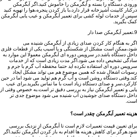
ورودی دستگاه را بسته و آبگرمکن را خاموش کنید.اگر آبگرمکن
درکنار کابینت آشپزخانه قرار دارد،با باز کردن پنجره،هوا را تهویه کنید
سپس از خدمات لوله کشی برای تعمیر آبگرمکن و عیب یابی آبگرمکن
کمک بگیرید.
9.تعمیر آبگرمکن صدا دار
اگر به هنگام کار کردن صدای زیادی از آبگرمکن شنیده می
شود،ممکن است مشکل از شکستگی و یا آسیب یکی از قطعات فلزی
داخل دستگاه باشد.در سرویس دوره ای آبگرمکن معمولا این موارد به
سادگی تشخیص داده می شود.اگر مدت زیادی است که از خدمات
سرویس دوره ای استفاده نکرده اید حتما محفظه آب گرم با جرم و
رسوبات اشغال شده که همین موضوع هم می تواند مشکل ایجاد
کند.وقتی دستگاه روشن است و آب گرم هم تولید می شود اما در حین
کارکرد،سر و صدای دستگاه زیاد است با ما تماس بگیرید.برای عیب
یابی و تعمیر آبگرمکن نیاز به بررسی دقیق تر است.به خصوص وقتی از
داخل دستگاه صدای جوشیدن آب شنیده می شود موضوع جدی تر
است.
هزینه تعمیر آبگرمکن چقدر است؟
برای تعیین قیمت تعمیرات لازم است تا آبگرمکن از نزدیک بررسی
شود.هرگز برای کاهش هزینه ها اقدام به باز کردن آبگرمکن نکنید.اگر