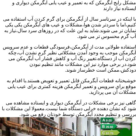
مشکل رایج آبگرمکن که به تعمیر و عیب یابی آبگرمکن دیواری و
ایستاده نیاز دارند
با اینکه در سرتاسر سال از آبگرمکن برای گرم کردن آب استفاده می
کنیم،اما با سردتر شدن هوا،مشکلات و عیب های آبگرمکن یکی یکی
نمایان تر می شوند.شاید به این علت که در روزهای سرد سال،نیاز به
آب گرم محسوس تر می شود.
استفاده طولانی مدت از آبگرمکن،فرسودگی قطعات و عدم سرویس
آبگرمکن موجب به وجود آمدن مشکلاتی نظیر گرم نشدن آب،چکه
کردن آب از دستگاه،تغییر رنگ آب و کاهش فشار آب آبگرمکن می
شود.در برخی موارد نیز این مشکلات مانند تنظیم نبودن
دودکش،ممکن است خطرساز شوند.
خوشبختانه قطعات آبگرمکن قابل تعمیر و تعویض هستند.با اقدام به
موقع برای سرویس و تعمیر آبگرمکن هزینه کمتری برای عیب یابی
مشکلات آن می پردازید.
گاهی نیز برخی مشکلات در آبگرمکن دیواری و ایستاده مشاهده می
شود که نشان دهنده خرابی دستگاه شما نیست.معمولا این مشکلات با
بررسی و تنظیم مجدد آبگرمکن توسط خودتان رفع می شود.