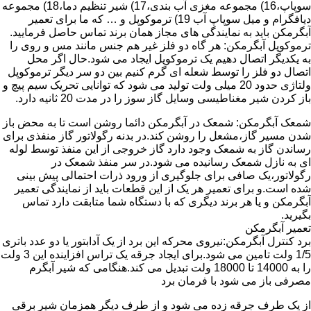
سوپاپ،16) مجموعه مغزی آب بندی،17) شیر تنظیم دما،18) مجموعه
دیافگرام و میل سوپاپ آب 19) ترموکوپل و … که ما برای تعمیر
آبگرمکن باید به نمایندگی های مجاز همان برند تماس حاصل فرمایید.
ترموکوپل آبگرمکن: هر گاه دو فلز غیر هم جنس مانند مس و روی را
به یکدیگر اتصال دهیم یک ترموکوپل ایجاد می شود.حال اگر محل
اتصال دو فلز را توسط شعله ای گرم کنیم بین دو سر دیگر ترموکوپل
ولتاژی حدود 20 میلی ولت تولید می شود که توانایی تحریک سیم پیچ و
باز کردن شیر مغناطیسی وسایل گاز سوز را در مدت 20 ثانیه دارد.
شمعک آبگرمکن: شمعک در آبگرمکن دائما روشن است تا به محض باز
شدن مسیر گاز،مشعل را روشن کند.در بدنه رگولاتور گاز منفذی برای
رساندن گاز به شمعک وجود دارد گاز خروجی از این منفذ توسط لوله
ای به نازل شمعک رسانیده می شود.در سر منفذ شمعک در
رگولاتور،یک صافی برای جلوگیری از ورود ذرات احتمالی پیش بینی
شده است.و برای تعمیر هر یک از این قطعات باید از نمایندگی تعمیر
آبگرمکن و یا هر برند دیگری که با دستگاه شما متابقت دارد تماس
بگیرید.
تعمیر آبگرمکن
برد کنترل آبگرمکن:نیروی محرکه این برد از یک آدابتور یا دو عدد باتری
1/5 ولت تامین می شود.برای ایجاد جرقه یک تراس افزاینده این 3 ولت
را به 14000 تا 18000 ولت تبدیل می کند.هنگامی که شیر آبگرم
مصرفی باز می شود با فرمان برد
از یک طرف جرقه زده می شود و از طرف دیگر همزمان شیر برقی