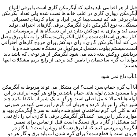
قبل از هر اقدامی باید بدانید که آبگرمکن گازی است یا برقی! انواع
آبگرمکن دیواری گازی در اغلب خانه ها نصب شده ولی تعداد آبگرمکن
های برقی هم کم نیست.پیدا کردن ایراد و انجام کارهای تعمیراتی
بستگی به نوع آبگرمکن دارد.آبگرمکن برقی،گازهای احتراقی تولید
نمی کند و نیازی به دودکش ندارد.در این دستگاه ها از ترموستات در
کنار مخزن استفاده شده و کابل الکتریکی،دستگاه را به تابلو برق وصل
می کند.اما آبگرمکن گازی دارای دودکش برای خروج گازهای احتراقی
است.سیستم پیلوت،مشعل،ترموکوبل در دستگاه نصب شده و با
برداشتن روکش بدنه دیده می شود.آبگرمکن از هر نوعی که باشد باید
بتواند آب گرم ساختمان را تامین کند.برخی از رایج تریم مشکلات اینها
هستند:
1.آب داغ نمی شود
آیا آب گرم حمام،سرد است؟ این مشکل می تواند مربوط به آبگرمکن
و یا مسدود شدن لوله های حمام باشد.در واقع هر گونه ایرادی در این
لوله ها،احتمالا عامل اصلی است.هرگز به یک شیر آب،اکتفا نکنید.چند
شیر دیگر را نیز باز کرده و جریان آب گرم را بررسی کنید.در صورتی
که به کلی آب گرم ساختمان قطع شده باشد به سراغ آبگرمکن بوید و
موارد دیگر را بررسی کنید.اگر آبگرمکن برقی یا گازی،آب را داغ نمی
کند مشکل از گاز یا برق دستگاه است.قبل از تماس برای تعمیر
آبگرمکن،بررسی کنید که آیا برق دستگاه روشن است؟ آیا گاز در
جریان است یا قطع شده؟ برای گرم شدن آب باید برق و گاز هر دو