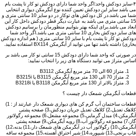
۴-سایز دودکش واحد:اگر واحد شما دارای دودکش تو کار تا پشت بام
می باشد سایز این دودکش تعیین کننده نوع آبگرمکن دیواری انتخابی
شما می باشد.در کل دودکش های توکار در دو سایز 10 سانتی متری و
15 سانتی متری می باشد به عبارت دیگر قطر دودکش داخل کار این
ابعاد می باشد.برای اینکه بهتر بتوانیم منظورمان را برسانیم دودکش
های سایز دودکش بخاری 10 سانتی متری می باشد.اگر واحد شما
دودکش تو کار تا پشت بام با سایز 10 سانتی متری ( هم اندازه دودکش
بخاری) داشته باشد تنها می توانید از آبگرمکن BX114 استفاده نمایید.
در صورتی که واحد شما دارای دودکش 15 سانتی تو کار می باشد بر
اساس متراژ می توانید دستگاه های زیر را انتخاب نمایید:
متراژ 60 الی 70 متر مربع آبگرمکن B3112
متراژ 70 الی 130 متر مربع آبگرمکن B3115 یا B3215i
متراژ بالاتر از 130 متر مربع آبگرمکن B3118 یا B3218i
قطعات آبگرمکن شمعک دار چیست ؟
قطعات ساختمان آب گرم کن های دیواری شمعک دار عبارتند از : 1)
کلاهک تعدیل،2) کلاهک تعدیل جریان دودکش،3) صفحه پشتی
آبگرمکن،4) مبدل گرمایی،5) مجموعه مشعل،6) مجموعه رگولاتور
گاز،7) مجموعه رگولاتور آب،8) رویه آبگرمکن،9) صفحه پشتی
آبگرمکن،10) رگولاتور آب در آبگرمکن های شمعک دار،11) بدنه،12)
قاب برنجی،13) شیپوره،14) شیر احتراق آهسته،15) مجموعه ساقه