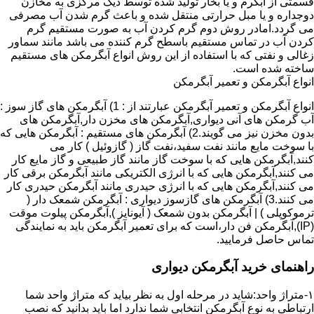
قسمتی از آبگرم و یا بخار تولید شده توسط دیگ مرکزی به مخازن
دوجداره و یا مبل حرارتی منتقل شده و باعث گرم شدن آب مصرفی
می گردد.امادر روش دوم گرم کردن آب به صورت مستقیم گرم
کردن آب در تماس مستقیم باسطح گرم کننده می باشد مانند سماور
زغالی و نفتی که با استفاده از این روش انواع آبگرمکن های مستقیم
ساخته شده است.
انواع آبگرمکن و تعمیر آبگرمکن
انواع آبگرمکن و تعمیر آبگرمکن عبارتند از : 1) آبگرمکن های گاز سوز :
آب گرمکن های آنی دیواری,آبگرمکن های مخزن دار,آبگرمکن های
بدون مخزن نیز می گویند.2) آبگرمکن های مستقیم : آبگرمکن هایی که
با سوخت مایع مانند نفت سفید،نفت گاز ( گازوئیل ) کار می
کنند,آبگرمکن هایی که با سوخت گاز مانند گاز طبیعی و گاز مایع کار
می کنند,آبگرمکن هایی که با انرژی الکتریکی مانند آبگرمکن برقی کار
می کنند,آبگرمکن هایی که با انرژی حیدری مانند آبگرمکن حیدری کار
می کنند.3) آبگرمکن های گازسوز دیواری : آبگرمکن شمعک دار (
ترموکوپلی ) | آبگرمکن بدون شمعک ( آیونایز ),آبگرمکن پیلوت موقت
(IP),آبگرمکن فن دار،است که برای تعمیر آبگرمکن باید به نمایندگی
تماس حاصل فرمایید.
راهنمای خرید آبگرمکن دیواری
۱-متراژ واحد:شاید در مرحله اول به نظر بیاید که متراژ واحد شما
ارتباطی به نوع آبگرمکن انتخابی شما ندارد اما باید بدانید که نصب