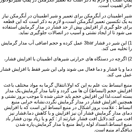
حائز اهمیت است.
شیر اطمینان در آبگرمکن برای تعمیر و شیر اطمینان در آبگرمکن نیاز
به یک تکنسین تعمیر آبگرمکن است،و لازم به ذکر است که این قطعه
برای جلو گیری از افزایش بیش از حد فشار در مدار گرمایش استفاده
می شود تا از ایجاد نشتی و آسیب در اتصالات جلوگیری نماید.
1) این شیر در فشار 3bar عمل کرده و حجم اضافی آب مدار گرمایش
را تخلیه می کند.
2) اگرچه در دستگاه های حرارتی شیرهای اطمینان با افزایش فشار،
دما و یا فشار و دما فعال می شوند ولی این شیر فقط با افزایش فشار
عمل می کند.
منبع انبساط بت علم به این که اولا،انتقال گرما به مواد مختلف باعث
افزایش حجم (اتبساط) آن ها می گردد و ثانیا مدار گرمایش،یک مدار
بسته است،لذا این افزایش حجم باید خنثی شده تا موجب بروز نشتی و
همچنین افزایش فشار در مدار گرمایش نگردد،نشانه خرابی منبع
انبساط : علامت بروز اشکال در منبع انبساط این است که با افزایش
دمای مدار گرمایش فشار آن نیز افزایش و با کاهش دما،فشار نیز
افت می کند.دلایل افت فشار عبارتند از : کم و یا زیاد بودن فشار باد
منبع انبساط،انسداد لوله رابط منبع با مدار گرمایش،پاره شدن
دیافگرام منبع است.