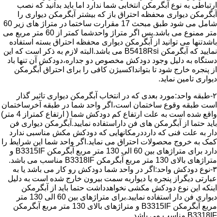
ارتباطی به نوع آبگرمکن انتخابی شما ندارد اما باید بدانید که نصب
آبگرمکن دیواری محفظه احتراق باز که بیشتر آبگرمکن دیواری را
شامل می شود طبق مبحث 17 مقرارت ساختما در متراژ های زیر 60
متر ممنوع می باشد.پس اگر متراژ واحدشما کمتر از 60 متر مربع می
باشدتنها می توانید از آبگرمکن دیواری محفظه احتراق بسته استفاده
نمایید که آبگرمکن B5418Rsi می باشد.البته لازم به ذکر است که این
دستگاه به دلیل وجود دودکش مخصوص دو جداره،دودکش آن تنها باد
از پنجره خارج شود تا بتوانداکسیژن کافی را برای احتراق آبگرمکن
دیواری تامین نماید.
۲-طبقه واحد:مورد بعدی که در انتخاب آبگرمکن دیواری تاثیر گذار
است طبقه وقوع ساختمان است،اگر واحد شما در طبقه آخرساختمان
واقع شده است به علت ارتفاع کم دودکش شما ( ارتفاع کمتراز 4 متر)
باید حتما از آبگرمکن های فن داراستفاده نمایید.آبگرمکن دیواری فن
دار به علت فنی که دارددرمکانهایی که دودکش مکش مناسبی ندارد
کمک به خروج محصولات احتراق می نماید.اگر واحد شما این شرایط را
دارد برای متراژهای بین 60 الی 130 متر مربع آبگرمکن B3315IF و
متراژهای بالای 130 متر مربع آبگرمکن B3318IF مناسب می باشد.
۳-نوع دودکش واحد:اگر در واحد شما دودکش رو کار می باشد یا به
عبارتی دیگراز پنجره یا دیواربه سمت بیرون خارج شده است به دلیل
اینکه این نوع دودکش مکشی نخواهدداشت حتما باید از آبگرمکن
دیواری فن دار استفاده نمایید.برای متراژهای بین 60 الی 130 متر
مربع آبگرمکن B3315IF و متراژهای بالای 130 متر مربع آبگرمکن
B3318IF مناسب می باشد.