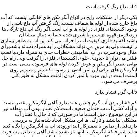
4.آب داغ رنگ گرفته است
یکی دیگر از مشکلات رایج در انواع آبگرمکن های خانگی اینست که آب
داغ خارج شده از لوله ها،شفاف نیست.رنگ گرفتن آب داغ ناشی از
وجود اکسیدهای فلزی در لوله ها و آب است.اگر رنگ آب داغ تازگی ها
زرد،قرمز،قهوه ای،سبز یا شیری شده حتما به دنبال منشا آن
باشید.اکسید فلزی کیفیت آب را خراب می کند.این آب به ظاهر بیماری
زا نیست ولی به مرور می تواند مشکلاتی را به همراه دشاته باشد.برای
مثال وجود سرب در آب آشامیدنی خطرات جدی به همراه دارد.با نصب
فیلتر می توان تا حدودی جلوی اکسیدهای فلزی را گرفت ولی راه حل
نهایی تعمیر آبگرمکن و عوض کردن لوله های فرسوده مسی است.در
آبگرمکن های برقی این امر ناشی از رسوب کلسیم و منیزیم روی
المنت است.در این مورد با تمیز کردن المنت،مشکل به طور کلی
برطرف می شود.
5.آب گرم فشار ندارد
کم فشار بودن آب گرم چندین علت دارد.گاهی آبگرمکن مقصر نیست
و لوله کشی آب ساختمان ضعیف است.کم فشار بودن آب منطقه نیز
در این موضوع دخیل است.اما در صورتی که تا حال با فشار آب
مشکلی نداشتید و تازگی ها این مشکل ایجاد شده،نیاز به بررسی
دارد.قبل از تماس با تعمیرکار ابتدا ورودی آب به آبگرمکن را نگاه کنید
شاید شیر فلکه آبگرمکن تا انتها باز نشده باشد.گاهی به دلیل مسافرت