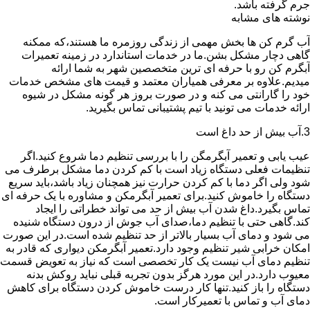
جرم گرفته باشد.
نوشته های مشابه
آب گرم کن ها بخش مهمی از زندگی روزمره ما هستند،که ممکنه
گاهی دچار مشکل بشن.ما در خدمات استاندارد در زمینه تعمیرات
آبگرم کن رو با حرفه ای ترین متخصصین شهر به شما ارائه
میدیم.علاوه بر معرفی همیاران معتمد و قیمت های مشخص خدمات
خود را گارانتی می کنه و در صورت بروز هر گونه مشکل در شیوه
ارائه خدمات می تونید با تیم پشتیبانی تماس بگیرید.
3.آب بیش از حد داغ است
عیب یابی و تعمیر آبگرمگن را با بررسی تنظیم دما شروع کنید.اگر
تنظیمات فعلی دستگاه زیاد است با کم کردن دما مشکل برطرف می
شود ولی اگر دما با کم کردن حرارت نیز همچنان زیاد باشد،باید سریع
دستگاه را خاموش کنید.برای تعمیر آبگرمکن و مشاوره با یک حرفه ای
تماس بگیرد.داغ شدن آب بیش از حد می تواند خطراتی را ایجاد
کند.گاهی حتی با تنظیم دما،صدای آب جوش از درون دستگاه شنیده
می شود و دمای آب بسیار بالاتر از حد تنظیم شده است.در این صورت
امکان خرابی شیر تنظیم وجود دارد.تعمیر آبگرمکن دیواری که قادر به
تنظیم دمای آب نیست یک کار تخصصی است که نیاز به تعویض قسمت
معیوب دارد.در این مورد هرگز بدون تجربه قبلی نباید روکش بدنه
دستگاه را باز کنید.تنها کار درست خاموش کردن دستگاه برای کاهش
دمای آب و تماس با تعمیرکار است.