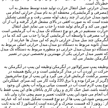
خطرناک است.
مبدل حرارتی عمل انتقال حرارت تولید شده توسط مشعل به آب
(مصرفی و گرمایشی)در محفظه ای به نام مبدل حرارتی انجام می
شود.مبدل حرارتی از چند ردیف لوله مسی رفت و برگشتی تشکیل
شده است که به صورت افقی در بالای مشعل قرار گرفته و آب از آن
عبور می کند و گرمای تولید شده را جذب می نماید.عمل انتقال
حرارت مستقیم در هر دو نوع دستگاه تک مبدل به آب گرمایشی است
و آب مصرفی با واسطه آب گرمایشی گرما را جذب می کند.که ما در
آبگرمکن چند مبل مبدل حرارتی داریم که این مبدل ها عبارتند از :
مبدل ثانویه مربوط به دستگاه دو مبدل،مبدل حرارتی اصلی مربوط به
دستگاه دو مبدل،مبدل حرارتی دو منظوره مربوط به دستگاه تک مبدل
که تعمیر مبدل حرارتی یکی از مهمترین و تخصصی ترین در تعمیر
آبگرمکن بشمار می آید.
وظیفه پمپ سیرکولاتور در آبگرمکن:وظیفه این پمپ در آبگرمکن به
حرکت در آوردن آب در مدار گرمایشی است و در پکیج همیشه در
مسیر برگشت گرمایش قرار می گیرد و این پمپ از نوع سانتریفیوژ
(گریز از مرکز) بوده و با برق 220 ولت کار می کند.مبرای عملکرداین
نوع پمپ لازم است آب در قسمت میانی پروانه آب پخش کن وجود
داشته باشد،عمل خنک کاری و روان کاری یاتاقان های این پمپ فقط با
آب انجام می شود،این پمپ قابلیت تعمیر و سیم پیچی ندارد ولی باید
سرویس شود،این پمپ ها از دو نوع قسمت تشکیل شده اند که عبارتند
از : روتور ( که قسمت متحرک و گردنده است )،استاتور ( که بدنه ثابت
پمپ است ) و لازم به ذکر است که تعمیر آبگرمکن در پمپ سیرکولاتور