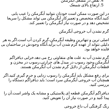
نقص در مشعل آبگرمکن
ارتفاع بالای شمعک
در این صورت ممکن است خودتان نتوانید آبگرمکن را عیب یابی
کنید.آنگاه متخصص و تعمیرکار آبگرمکن می تواند مشکل را سریعا
تشخیص دهد و در صورت نیاز آبگرمکن را تعمیر کند.
گرم نشدن آب خروجی آبگرمکن
اصلی ترین و تنهاترین وظیفه آبگرمکن،گرم کردن آب است.اگر به هر
دلیلی نتواند از عهده گرم شدن آب برآید،آنگاه وجودش در ساختمان بی
فایده خواهد بود.
گرم نشدن آب به علت های متفاوتی رخ می دهد.خرابی دیافراگم
آبگرمکن،وجود رسوب در مبدل های حرارتی،رسوب در مخزن و
قطعات آبگرمکن از دلایل گرم نشدن آب آبگرمکن هستند.
برای رفع مشکل باید آبگرمکن را رسوب زدایی و جرم گیری کنید.اگر
همچنان آب خروجی آبگرمکن سرد است؛ باید دیافراگم دستگاه را
بررسی کنید.
دیافراگم آبگرمکن قطعه ای پلاستیکی و مشابه یک واشر است.آن را
پیدا کنید و در صورت نیاز آن را تعویض کنید.
رنگ گرفتگی آب داغ خروجی