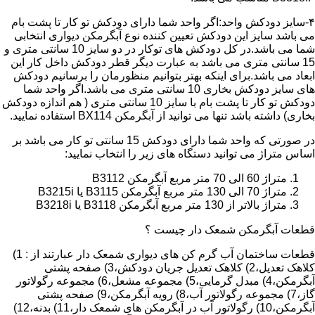
۴-سایز دودکش واحد:اگر واحد شما دارای دودکش تو کار تا پشت بام
می باشد سایز این دودکش تعیین کننده نوع آبگرمکن دیواری انتخابی
شما می باشد.در کل دودکش های توکار در دو سایز 10 سانتی متری و
15 سانتی متری می باشد به عبارت دیگر قطر دودکش داخل کار این
ابعاد می باشد.برای اینکه بهتر بتوانیم منظورمان را برسانیم دودکش
های سایز دودکش بخاری 10 سانتی متری می باشد.اگر واحد شما
دودکش تو کار تا پشت بام با سایز 10 سانتی متری ( هم اندازه دودکش
بخاری) داشته باشد تنها می توانید از آبگرمکن BX114 استفاده نمایید.
در صورتی که واحد شما دارای دودکش 15 سانتی تو کار می باشد بر
اساس متراژ می توانید دستگاه های زیر را انتخاب نمایید:
متراژ 60 الی 70 متر مربع آبگرمکن B3112
متراژ 70 الی 130 متر مربع آبگرمکن B3115 یا B3215i
متراژ بالاتر از 130 متر مربع آبگرمکن B3118 یا B3218i
قطعات آبگرمکن شمعک دار چیست ؟
قطعات ساختمان آب گرم کن های دیواری شمعک دار عبارتند از : 1)
کلاهک تعدیل،2) کلاهک تعدیل جریان دودکش،3) صفحه پشتی
آبگرمکن،4) مبدل گرمایی،5) مجموعه مشعل،6) مجموعه رگولاتور
گاز،7) مجموعه رگولاتور آب،8) رویه آبگرمکن،9) صفحه پشتی
آبگرمکن،10) رگولاتور آب در آبگرمکن های شمعک دار،11) بدنه،12)