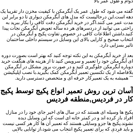
دوام و طول عمر بالا
گفته می شود که طول عمر یک آبگرمکن با کیفیت مخزن دار تقریبا یک
دهه است.این درحالیست که مدل های آبگرمکن دیواری تا دو برابر این
مدت عمر می کنند.اگر در خرید آبگرمکن دقت کافی را بکار ببرید به
راحتی می توانید از دردسرهای هر ده ساله تعویض آبگرمکن نجات پیدا
کنید.داشتن اطلاعات کافی در خصوص تفاوت پکیج و آبگرمکن در
انتخاب صحیح و کارایی بالای این وسایل در سیستم داخلی ساختمان
تاثیر بسزایی دارد.
بعد از خرید آبگرمکن به این نکته توجه کنید که بهتر است بصورت دوره
ای آبگرمکن خود را تعمیر و سرویس کنید تا از هزینه های هنگفت خرید
دوباره آبگرمکن جلوگیری کنید و در صورت بروز مشکل در آبگرمکن
بلافاصله از یک تکنسین تعمیر آبگرمکن کمک بگیرید.با نصب اپلیکیشن
"" همیشه به یک تعمیرکار حرفه ای و متخصص دسترسی دارید.
آسان ترین روش تعمیر انواع پکیج توسط پکیج
کار در فردیس,منطقه فردیس
پکیج ها وسیله ای هستند که در سال های اخیر جای خود را در منازل
افراد باز کرده اند و در کمتر خانه ای است که این وسایل دیده
نشوند.پکیج ها جزو وسایلی هستند که تعمیر آن ها کار هر کسی نیست
و باید فردی که برای تعمیر پکیج انتخاب می شود،از توانایی بالایی