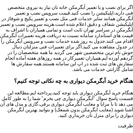
اگر برای نصب و یا تعمیر آبگرمکن خانه تان نیاز به نیروی متخصص
فنی دارید،اپلیکیشن را نصب کنید.قیمت سرویس نصب و تعمیر
آبگرمکن همانند سایر خدمات فنی مثل نصب و تعمیر پکیج و شوفاژ در
اپلیکیشن شفاف و دقیق اعلام شده است.هزینه سرویس نصب و تعمیر
آبگرمکن در سراسر تهران ثابت است و تمامی همیاران با اشراف به
قیمت های استاندارد سامانه نسبت به دریافت هزینه تعمیرات آبگرمکن
اقدام می کنند.جدول به روز شده خدمات نصب و سرویس آبگرمکن را
در جدول مشاهده می کنید.اگر برای تعمیرات فنی منزلتان دنبال
خوش نام ترین متخصصین شهر می گردید ما همه متخصصان را در
گردهم آورده ایم.همیاران تعمیرکار در همه روزهای هفته آماده انجام
سفارش های ثبت شده در اپ این سامانه هستند.همه سفارش ها
شامل گارانتی خدمات می باشد.
هنگام خرید آبگرمکن دیواری به چه نکاتی توجه کنیم؟
هنگام خرید آبگرمکن دیواری باید توجه کنید،پرداخته ایم.مطالعه این
قسمت پاسخ سوال "آبگرمکن دیواری چی بخرم" شما را به طور کامل
می دهد تا با مزایا و معایب آبگرمکن دیواری برقی،گازی و مدل های آن
آشنا شوید (معایب ابگرمکن بدون شمعک) و بتوانید بهترین آبگرمکن
دیواری را برای منزل تان خریداری کنید.
ظرفیت