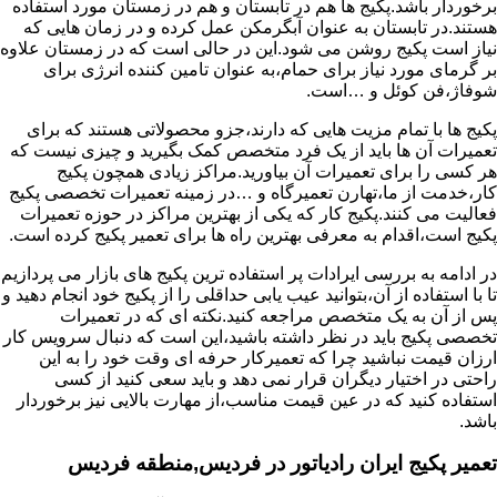
برخوردار باشد.پکیج ها هم در تابستان و هم در زمستان مورد استفاده
هستند.در تابستان به عنوان آبگرمکن عمل کرده و در زمان هایی که
نیاز است پکیج روشن می شود.این در حالی است که در زمستان علاوه
بر گرمای مورد نیاز برای حمام،به عنوان تامین کننده انرژی برای
شوفاژ،فن کوئل و …است.
پکیج ها با تمام مزیت هایی که دارند،جزو محصولاتی هستند که برای
تعمیرات آن ها باید از یک فرد متخصص کمک بگیرید و چیزی نیست که
هر کسی را برای تعمیرات آن بیاورید.مراکز زیادی همچون پکیج
کار،خدمت از ما،تهارن تعمیرگاه و …در زمینه تعمیرات تخصصی پکیج
فعالیت می کنند.پکیج کار که یکی از بهترین مراکز در حوزه تعمیرات
پکیج است،اقدام به معرفی بهترین راه ها برای تعمیر پکیج کرده است.
در ادامه به بررسی ایرادات پر استفاده ترین پکیج های بازار می پردازیم
تا با استفاده از آن،بتوانید عیب یابی حداقلی را از پکیج خود انجام دهید و
پس از آن به یک متخصص مراجعه کنید.نکته ای که در تعمیرات
تخصصی پکیج باید در نظر داشته باشید،این است که دنبال سرویس کار
ارزان قیمت نباشید چرا که تعمیرکار حرفه ای وقت خود را به این
راحتی در اختیار دیگران قرار نمی دهد و باید سعی کنید از کسی
استفاده کنید که در عین قیمت مناسب،از مهارت بالایی نیز برخوردار
باشد.
تعمیر پکیج ایران رادیاتور در فردیس,منطقه فردیس