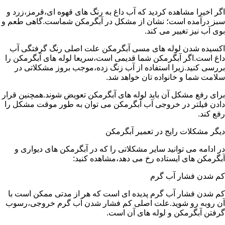
اگر اخیرا مشاهده کردید که آب داغ به رنگ های قهوه ای،قرمز،زرد و
سبز درآمده است؛ نشان از مشکل در آبگرمکن شماست.گاهی طعم و
بوی آب نیز تغییر می کند.
اکسیده شدن لوله های مسی آبگرمکن علت اصلی رنگ گرفتگی آب
داغ است.اگر آبگرمکن شما قدیمی است،سریعا لوله های آبگرمکن را
بررسی کنید.زیرا استفاده از آب زنگ زده،موجب بروز مشکلاتی در
سلامت شما و خانواده تان خواهد شد.
برای رفع مشکل آن باید لوله های آبگرمکن تعویض شوند.همچنین قرار
دادن فیلتر در خروجی آب آبگرمکن می توان به طور موقت مشکل را
رفع کند.
دیگر مشکلات رایج در تعمیر آبگرمکن
در ادامه می توانید سایر مشکلاتی را که در آبگرمکن های دیواری و
آبگرمکن های ایستاده رخ می دهد،مشاهده کنید:
کم شدن فشار آب گرم
کم شدن فشار آب گرم پدیده ای است که هر از مدتی ممکن است با
آن روبه رو شوید.علت اصلی کم فشار شدن آب گرم خروجی،رسوب
گرفتن آبگرمکن و لوله های آن است.