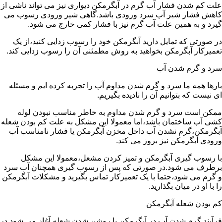
علت کم شدن فشار آب گرم در آبگرمکن دیواری نیز می تواند ناشی از
کاهش فشار شیر آب سرد ورودی باشد.گاهی شیر ورودی رسوب می
گیرد و به همین علت آب گرم نیز با فشار کمی خارج می شود.
در صورتی که تمایل دارید آبگرمکن خود را رسوب زدایی کنید،از یک
تعمیرکار آبگرمکن بخواهید به روش مطمئنی آن را رسوب زدایی کند.
سرد و گرم شدن آب
بارها همه ما سرد و گرم شدن مداوم آب را تجربه کرده ایم و مسئله
ای نیست که بتوانیم آن را نادیده بگیریم.
ممکن است سرد و گرم شدن مداوم به خاطر مناسب نبودن لوله
کشی آب ساختمان باشد،اما معمولا این مشکل به علت کم بودن شعله
آبگرمکن،گرم نشدن آب داخل مخزن آبگرمکن یا فشار نامناسب آب
ورودی آبگرمکن نیز بروز می کند.
با رسوب گیری آبگرمکن و تمیز کردن مشعل،معمولا این مشکل
برطرف می شود.در صورتی که پس از رسوب گیری همچنان آب سرد
و گرم می شود،حتما با یک تعمیرکار تماس بگیرید و مشکلات آبگرمکن
را با او در میان بگذارید.
کم بودن شعله آبگرمکن
فرآیند گرم شدن آب در آبگرمکن با روشن شدن شعله آغاز می شود.در