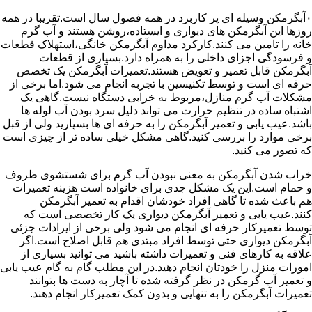
۰آبگرمکن وسیله ای پر کاربرد در همه فصول سال است.تقریبا در همه
روزها این آبگرمکن های دیواری و ایستاده،روشن هستند و آب گرم
خانه را تامین می کنند.کارکرد مداوم آبگرمکن خانگی،استهلاک قطعات
و فرسودگی اجزای داخلی را به همراه دارد.بسیاری از قطعات
آبگرمکن قابل تعمیر و تعویض هستند.تعمیرات آبگرمکن یک تخصص
حرفه ای است و توسط تکنیسین با تجربه انجام می شود.اما برخی از
مشکلات آب گرم منازل،مربوط به خرابی دستگاه نیست.گاهی یک
اشتباه ساده در تنظیم حرارت می تواند دلیل سرد بودن آب لوله ها
باشد.عیب یابی و تعمیر آبگرمکن را به حرفه ای ها بسپارید ولی از قبل
برخی موارد را بررسی کنید.گاهی مشکل خیلی ساده تر از چیزی است
که تصور می کنید.
خراب شدن آبگرمکن به معنی نبودن آب گرم برای شستشوی ظروف
و حمام است.این یک مشکل جدی برای خانواده است هزینه تعمیرات
هم باعث شده تا گاهی افراد خودشان اقدام به تعمیر آبگرمکن
کنند.عیب یابی و تعمیر آبگرمکن دیواری یک کار تخصصی است که
توسط تعمیرکار حرفه ای انجام می شود ولی برخی از ایرادات جزئی
آبگرمکن دیواری حتی توسط افراد مبتدی هم قابل اصلاح است.اگر
علاقه به کارهای فنی و تعمیرات داشته باشید می توانید بسیاری از
امورات منزل را خودتان انجام دهید.در این مطلب گام به گام عیب یابی
و تعمیر آب گرمکن در نظر گرفته شده تا آچار به دست ها بتوانند
تعمیرات آبگرمکن را به تنهایی و بدون کمک تعمیرکار انجام دهند.