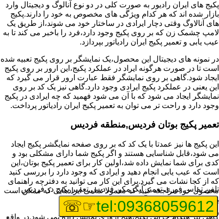
پکیج های ایران رادیور به صورت کلی در دو نوع آنالوگ و دیجیتال وارد
بازار شده اند که هر کدام ویژگی های مخصوص به خود را دارند.پکیج
های آنالاوگ وقتی دچار ایرادی در ساختار خود می شوند،از طریق یک
لامپ چشمک زن که بر روی پکیج وجود دارد،فرد را باخبر می کند تا به
عیب یابی و تعمیر پکیج ایران رادیاتور بپردازد.
در نمونه های دیجیتال این محصول،یک نمایشگر بر روی پکیج تعبیه شده
است تا در صورت هرگونه ایراد در عملکرد پکیج،این ارور بر روی پکیج
ایجاد شود.گاهی بر روی نمایشگر فقط عبارت ارور قرار می گیرد که
این یعنی در عملکرد پکیج ایرادی وجود دارد.گاهی نیز یک کد بر روی
نمایشگر ایجاد می شود که با آن می شود فهمید که چه ایرادی در پکیج
وجود دارد و راحت تر می توان به تعمیر پکیج ایران رادیاتور پرداخت.
تعمیر پکیج بوتان فردیس,منطقه فردیس
این پکیج ها نیز عمدتا با یک کد که بر روی صفحه نمایگشر پکیج ایجاد
می شود،قابل شناسایی هستند و اگر پکیج شما دارای مشکلی بود و
کدی برای شما نمایش داده شد،اولین کار برای تعمیر پکیج بوتان،این
است که عیب یابی انجام دهید و ایرادی که وجود دارد را بررسی کنید
که از کجا نشات می گیرد.برای این کار می توانید به دفترچه راهنمای
تلفن تماس فوری
تعمیر آبگرمکن فردیس,تعمیر پکیج در فردیس
محصول خود مراجعه کنید که معمولا تمامی ایرادهایی که ممکن است
برای پکیج پیش بیاید در آن قرار گرفته است.
☞☏
tel:09368059612
گاهی نیز هنگام خرابی پکیج،هیچ اروری نمایش داده نمی شود.در واقع