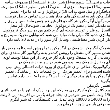
قاب برنجی،13) شیپوره،14) شیر احتراق آهسته،15) مجموعه ساقه
سوپاپ،16) مجموعه مغزی آب بندی،17) شیر تنظیم دما،18) مجموعه
دیافگرام و میل سوپاپ آب 19) ترموکوپل و … که ما برای تعمیر
آبگرمکن باید به نمایندگی های مجاز همان برند تماس حاصل فرمایید.
ترموکوپل آبگرمکن: هر گاه دو فلز غیر هم جنس مانند مس و روی را
به یکدیگر اتصال دهیم یک ترموکوپل ایجاد می شود.حال اگر محل
اتصال دو فلز را توسط شعله ای گرم کنیم بین دو سر دیگر ترموکوپل
ولتاژی حدود 20 میلی ولت تولید می شود که توانایی تحریک سیم پیچ و
باز کردن شیر مغناطیسی وسایل گاز سوز را در مدت 20 ثانیه دارد.
شمعک آبگرمکن: شمعک در آبگرمکن دائما روشن است تا به محض باز
شدن مسیر گاز،مشعل را روشن کند.در بدنه رگولاتور گاز منفذی برای
رساندن گاز به شمعک وجود دارد گاز خروجی از این منفذ توسط لوله
ای به نازل شمعک رسانیده می شود.در سر منفذ شمعک در
رگولاتور،یک صافی برای جلوگیری از ورود ذرات احتمالی پیش بینی
شده است.و برای تعمیر هر یک از این قطعات باید از نمایندگی تعمیر
آبگرمکن و یا هر برند دیگری که با دستگاه شما متابقت دارد تماس
بگیرید.
تعمیر آبگرمکن
برد کنترل آبگرمکن:نیروی محرکه این برد از یک آدابتور یا دو عدد باتری
1/5 ولت تامین می شود.برای ایجاد جرقه یک تراس افزاینده این 3 ولت
را به 14000 تا 18000 ولت تبدیل می کند.هنگامی که شیر آبگرم
مصرفی باز می شود با فرمان برد