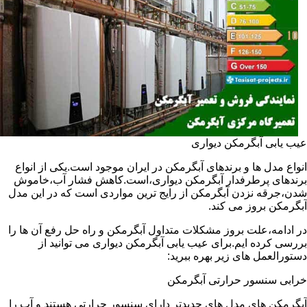
عیب یابی آبگرمکن دیواری
انواع مدل ها و برندهای آبگرمکن در ایران موجود است.یکی از انواع
برندهای پرطرفدار آبگرمکن دیواری،است.کاهش فشار آب،خاموش
شدن،جرقه نزدن آبگرمکن از رایج ترین مواردی است که در این مدل
آبگرمکن بروز می کند.
در ادامه،علت بروز مشکلات متداول آبگرمکن و راه حل رفع آن ها را
بررسی کرده ایم.برای عیب یابی آبگرمکن دیواری می توانید از
دستورالعمل های زیر بهره ببرید:
خرابی سنسور حرارتی آبگرمکن
آبگرمکن های مدل های جدیدتر دارای سنسور حرارتی هستند و آب را