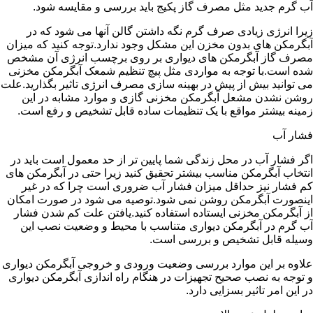
آب گرم جدید مثل مصرف گاز پکیج باید بررسی و مقایسه شود.
زیرا انرژی زیادی صرف گرم نگه داشتن گالن آنها می شود که در
آبگرمکن های بدون مخزن این مشکل وجود ندارد.توجه کنید که میزان
مصرف گاز آبگرمکن های دیواری بر روی برچسب انرژی آن مشخص
شده است.با توجه به مواردی مثل پیچ تنظیم شمعک آبگرمکن مخزنی
می توانید بیش از پیش در بهینه سازی مصرف انرژی تاثیر بگذارید.علت
روشن نشدن مشعل آبگرمکن مخزنی گازی و موارد مشابه در این
زمینه بیشتر مواقع با یک تنظیمات ساده قابل تشخیص و رفع است.
فشار آب
اگر فشار آب در محل زندگی شما پایین تر از حد معمول است باید در
انتخاب آبگرمکن مناسب بیشتر تحقیق کنید زیرا حتی در آبگرمکن های
کم فشار نیز حداقل میزان فشار آب ضروری است چرا که در غیر
اینصورت آبگرمکن روشن نمی شود.توصیه می شود در صورت امکان
از آبگرمکن مخزنی ایستاده استفاده کنید.یافتن علت کم شدن فشار
آب گرم در آبگرمکن دیواری متناسب با محیط و وضعیت نصب این
وسیله قابل تشخیص و بررسی است.
علاوه بر این موارد بررسی وضعیت ورودی و خروجی آبگرمکن دیواری
و توجه به نصب صحیح تجهیزات در هنگام راه اندازی آبگرمکن دیواری
در این امر تاثیر بسزایی دارد.