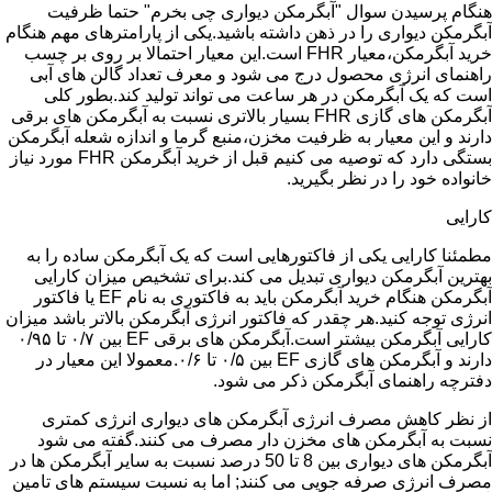
هنگام پرسیدن سوال "آبگرمکن دیواری چی بخرم" حتما ظرفیت
آبگرمکن دیواری را در ذهن داشته باشید.یکی از پارامترهای مهم هنگام
خرید آبگرمکن،معیار FHR است.این معیار احتمالا بر روی بر چسب
راهنمای انرژی محصول درج می شود و معرف تعداد گالن های آبی
است که یک آبگرمکن در هر ساعت می تواند تولید کند.بطور کلی
آبگرمکن های گازی FHR بسیار بالاتری نسبت به آبگرمکن های برقی
دارند و این معیار به ظرفیت مخزن،منبع گرما و اندازه شعله آبگرمکن
بستگی دارد که توصیه می کنیم قبل از خرید آبگرمکن FHR مورد نیاز
خانواده خود را در نظر بگیرید.
کارایی
مطمئنا کارایی یکی از فاکتورهایی است که یک آبگرمکن ساده را به
بهترین آبگرمکن دیواری تبدیل می کند.برای تشخیص میزان کارایی
آبگرمکن هنگام خرید آبگرمکن باید به فاکتوری به نام EF یا فاکتور
انرژی توجه کنید.هر چقدر که فاکتور انرژی آبگرمکن بالاتر باشد میزان
کارایی آبگرمکن بیشتر است.آبگرمکن های برقی EF بین ۰/۷ تا ۰/۹۵
دارند و آبگرمکن های گازی EF بین ۰/۵ تا ۰/۶.معمولا این معیار در
دفترچه راهنمای آبگرمکن ذکر می شود.
از نظر کاهش مصرف انرژی آبگرمکن های دیواری انرژی کمتری
نسبت به آبگرمکن های مخزن دار مصرف می کنند.گفته می شود
آبگرمکن های دیواری بین 8 تا 50 درصد نسبت به سایر آبگرمکن ها در
مصرف انرژی صرفه جویی می کنند; اما به نسبت سیستم های تامین