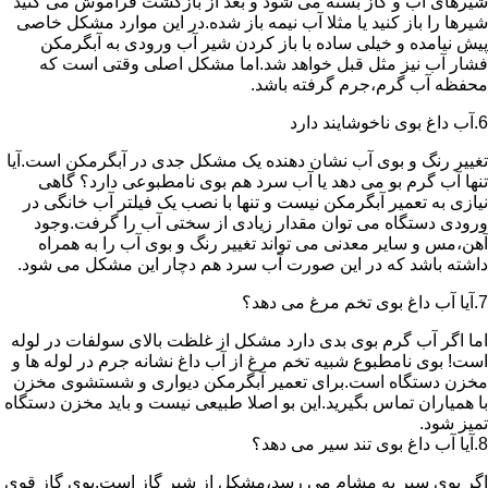
شیرهای آب و گاز بسته می شود و بعد از بازگشت فراموش می کنید
شیرها را باز کنید یا مثلا آب نیمه باز شده.در این موارد مشکل خاصی
پیش نیامده و خیلی ساده با باز کردن شیر آب ورودی به آبگرمکن
فشار آب نیز مثل قبل خواهد شد.اما مشکل اصلی وقتی است که
محفظه آب گرم،جرم گرفته باشد.
6.آب داغ بوی ناخوشایند دارد
تغییر رنگ و بوی آب نشان دهنده یک مشکل جدی در آبگرمکن است.آیا
تنها آب گرم بو می دهد یا آب سرد هم بوی نامطبوعی دارد؟ گاهی
نیازی به تعمیر آبگرمکن نیست و تنها با نصب یک فیلتر آب خانگی در
ورودی دستگاه می توان مقدار زیادی از سختی آب را گرفت.وجود
آهن،مس و سایر معدنی می تواند تغییر رنگ و بوی آب را به همراه
داشته باشد که در این صورت آب سرد هم دچار این مشکل می شود.
7.آیا آب داغ بوی تخم مرغ می دهد؟
اما اگر آب گرم بوی بدی دارد مشکل از غلظت بالای سولفات در لوله
است! بوی نامطبوع شبیه تخم مرغ از آب داغ نشانه جرم در لوله ها و
مخزن دستگاه است.برای تعمیر آبگرمکن دیواری و شستشوی مخزن
با همیاران تماس بگیرید.این بو اصلا طبیعی نیست و باید مخزن دستگاه
تمیز شود.
8.آیا آب داغ بوی تند سیر می دهد؟
اگر بوی سیر به مشام می رسد،مشکل از شیر گاز است.بوی گاز قوی