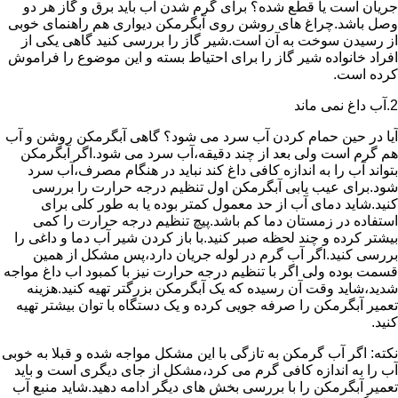
جریان است یا قطع شده؟ برای گرم شدن آب باید برق و گاز هر دو
وصل باشد.چراغ های روشن روی آبگرمکن دیواری هم راهنمای خوبی
از رسیدن سوخت به آن است.شیر گاز را بررسی کنید گاهی یکی از
افراد خانواده شیر گاز را برای احتیاط بسته و این موضوع را فراموش
کرده است.
2.آب داغ نمی ماند
آیا در حین حمام کردن آب سرد می شود؟ گاهی آبگرمکن روشن و آب
هم گرم است ولی بعد از چند دقیقه،آب سرد می شود.اگر آبگرمکن
بتواند آب را به اندازه کافی داغ کند نباید در هنگام مصرف،آب سرد
شود.برای عیب یابی آبگرمکن اول تنظیم درجه حرارت را بررسی
کنید.شاید دمای آب از حد معمول کمتر بوده یا به طور کلی برای
استفاده در زمستان دما کم باشد.پیچ تنظیم درجه حرارت را کمی
بیشتر کرده و چند لحظه صبر کنید.با باز کردن شیر آب دما و داغی را
بررسی کنید.اگر آب گرم در لوله جریان دارد،پس مشکل از همین
قسمت بوده ولی اگر با تنظیم درجه حرارت نیز با کمبود اب داغ مواجه
شدید،شاید وقت آن رسیده که یک آبگرمکن بزرگتر تهیه کنید.هزینه
تعمیر آبگرمکن را صرفه جویی کرده و یک دستگاه با توان بیشتر تهیه
کنید.
نکته: اگر آب گرمکن به تازگی با این مشکل مواجه شده و قبلا به خوبی
آب را به اندازه کافی گرم می کرد،مشکل از جای دیگری است و باید
تعمیر آبگرمکن را با بررسی بخش های دیگر ادامه دهید.شاید منبع آب