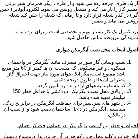
از یک طرف جرقه زده می شود و از طرف دیگر همزمان شیر برقی
مسیر گاز را باز می کند و مشعل روشن می شود.الکترود آیونایز ( حس
گر ) در کنار شعله قرار دارد و تا زمانی که شعله را حس کند شعله
روشن می ماند و تعمیر
برد کنترل یک کار بسیار مهم و تخصصی است و برای برد باید به
نمایندگی مربوطه تماس حاصل شود
اصول انتخاب محل نصب آبگرمکن دیواری
نصب وسایل گاز سوز پر مصرف مانند آبگرمکن در واحدهای
مسکونی و غیر مسکونی که مسحت آن ها کمتر از 60 متر مربع
باشد ممنوع است،مگر آنکه هوای مورد نیاز جهت احتراق گاز
مصرفی آن ها از طریق دریچه دائمی
که مستقیما به هوای آزاد راه دارد تامین گردد.
در بالای محل نصب آبگرمکن دودکشی با حداقل قطر 150
میلیمتر تعبیه شده باشد.
در شهر های سردسیر برای حفاظت آبگرمکن در برابر یخ زدگی
میبایستی آبگرمکن در داخل ساختمان نصب شود و از نصب آن
در بالکن،
احتیاط و خطر بزرگ:نصب آبگرمکن در حمام،رخت کن حمام،
اتاق خواب و کلیه محل هایی که هوا در آن جریان ندارد،ممنوع و بسیار