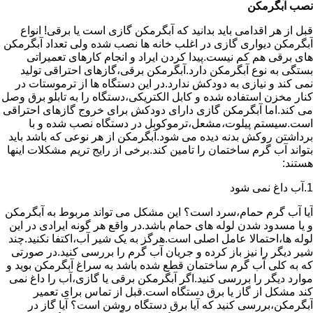
نصب آبگرمکن
قبل از هر اقدامی باید بدانید که آبگرمکن گازی است یا برقی! انواع
آبگرمکن دیواری گازی در اغلب خانه ها نصب شده ولی تعداد آبگرمکن
های برقی هم کم نیست.پیدا کردن ایراد و انجام کارهای تعمیراتی
بستگی به نوع آبگرمکن دارد.آبگرمکن برقی،گازهای احتراقی تولید
نمی کند و نیازی به دودکش ندارد.در این دستگاه ها از ترموستات در
کنار مخزن استفاده شده و کابل الکتریکی،دستگاه را به تابلو برق وصل
می کند.اما آبگرمکن گازی دارای دودکش برای خروج گازهای احتراقی
است.سیستم پیلوت،مشعل،ترموکوبل در دستگاه نصب شده و با
برداشتن روکش بدنه دیده می شود.آبگرمکن از هر نوعی که باشد باید
بتواند آب گرم ساختمان را تامین کند.برخی از رایج تریم مشکلات اینها
هستند:
1.آب داغ نمی شود
آیا آب گرم حمام،سرد است؟ این مشکل می تواند مربوط به آبگرمکن
و یا مسدود شدن لوله های حمام باشد.در واقع هر گونه ایرادی در این
لوله ها،احتمالا عامل اصلی است.هرگز به یک شیر آب،اکتفا نکنید.چند
شیر دیگر را نیز باز کرده و جریان آب گرم را بررسی کنید.در صورتی
که به کلی آب گرم ساختمان قطع شده باشد به سراغ آبگرمکن بوید و
موارد دیگر را بررسی کنید.اگر آبگرمکن برقی یا گازی،آب را داغ نمی
کند مشکل از گاز یا برق دستگاه است.قبل از تماس برای تعمیر
آبگرمکن،بررسی کنید که آیا برق دستگاه روشن است؟ آیا گاز در