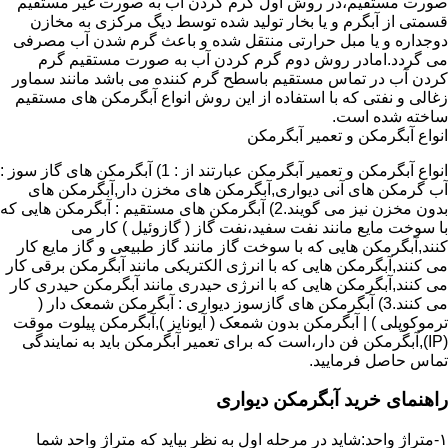
صورت مستقیم،در روش اول گرم کردن آب به صورت غیر مستقیم
قسمتی از آبگرم و یا بخار تولید شده توسط دیگ مرکزی به مخازن
دوجداره و یا مبل حرارتی منتقل شده و باعث گرم شدن آب مصرفی
می گردد.امادر روش دوم گرم کردن آب به صورت مستقیم گرم
کردن آب در تماس مستقیم باسطح گرم کننده می باشد مانند سماور
زغالی و نفتی که با استفاده از این روش انواع آبگرمکن های مستقیم
ساخته شده است.
انواع آبگرمکن و تعمیر آبگرمکن
انواع آبگرمکن و تعمیر آبگرمکن عبارتند از : 1) آبگرمکن های گاز سوز :
آب گرمکن های آنی دیواری,آبگرمکن های مخزن دار,آبگرمکن های
بدون مخزن نیز می گویند.2) آبگرمکن های مستقیم : آبگرمکن هایی که
با سوخت مایع مانند نفت سفید،نفت گاز ( گازوئیل ) کار می
کنند,آبگرمکن هایی که با سوخت گاز مانند گاز طبیعی و گاز مایع کار
می کنند,آبگرمکن هایی که با انرژی الکتریکی مانند آبگرمکن برقی کار
می کنند,آبگرمکن هایی که با انرژی حیدری مانند آبگرمکن حیدری کار
می کنند.3) آبگرمکن های گازسوز دیواری : آبگرمکن شمعک دار (
ترموکوپلی ) | آبگرمکن بدون شمعک ( آیونایز ),آبگرمکن پیلوت موقت
(IP),آبگرمکن فن دار،است که برای تعمیر آبگرمکن باید به نمایندگی
تماس حاصل فرمایید.
راهنمای خرید آبگرمکن دیواری
۱-متراژ واحد:شاید در مرحله اول به نظر بیاید که متراژ واحد شما