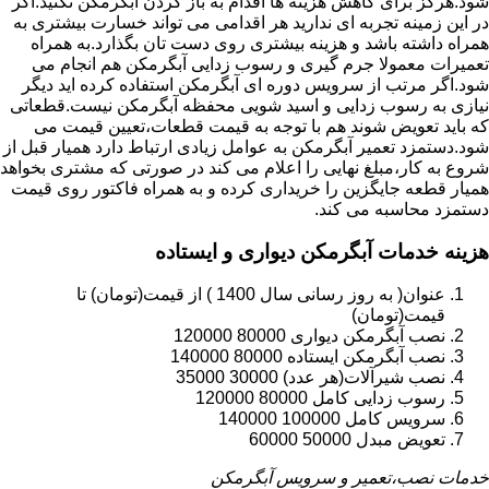
شود.هرگز برای کاهش هزینه ها اقدام به باز کردن آبگرمکن نکنید.اگر
در این زمینه تجربه ای ندارید هر اقدامی می تواند خسارت بیشتری به
همراه داشته باشد و هزینه بیشتری روی دست تان بگذارد.به همراه
تعمیرات معمولا جرم گیری و رسوب زدایی آبگرمکن هم انجام می
شود.اگر مرتب از سرویس دوره ای آبگرمکن استفاده کرده اید دیگر
نیازی به رسوب زدایی و اسید شویی محفظه آبگرمکن نیست.قطعاتی
که باید تعویض شوند هم با توجه به قیمت قطعات،تعیین قیمت می
شود.دستمزد تعمیر آبگرمکن به عوامل زیادی ارتباط دارد همیار قبل از
شروع به کار،مبلغ نهایی را اعلام می کند در صورتی که مشتری بخواهد
همیار قطعه جایگزین را خریداری کرده و به همراه فاکتور روی قیمت
دستمزد محاسبه می کند.
هزینه خدمات آبگرمکن دیواری و ایستاده
عنوان( به روز رسانی سال 1400 ) از قیمت(تومان) تا
قیمت(تومان)
نصب آبگرمکن دیواری 80000 120000
نصب آبگرمکن ایستاده 80000 140000
نصب شیرآلات(هر عدد) 30000 35000
رسوب زدایی کامل 80000 120000
سرویس کامل 100000 140000
تعویض مبدل 50000 60000
خدمات نصب،تعمیر و سرویس آبگرمکن