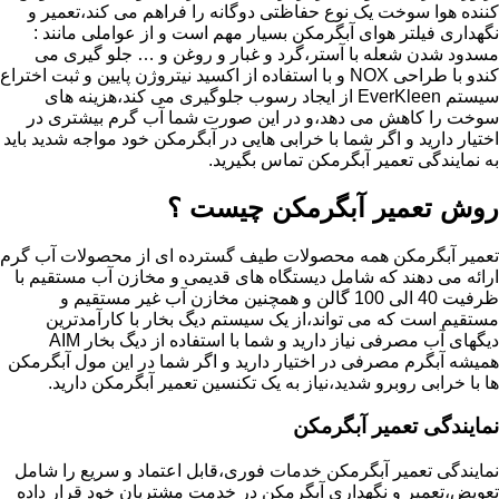
کننده هوا سوخت یک نوع حفاظتی دوگانه را فراهم می کند،تعمیر و
نگهداری فیلتر هوای آبگرمکن بسیار مهم است و از عواملی مانند :
مسدود شدن شعله با آستر،گرد و غبار و روغن و … جلو گیری می
کندو با طراحی NOX و با استفاده از اکسید نیتروژن پایین و ثبت اختراع
سیستم EverKleen از ایجاد رسوب جلوگیری می کند،هزینه های
سوخت را کاهش می دهد،و در این صورت شما آب گرم بیشتری در
اختیار دارید و اگر شما با خرابی هایی در آبگرمکن خود مواجه شدید باید
به نمایندگی تعمیر آبگرمکن تماس بگیرید.
روش تعمیر آبگرمکن چیست ؟
تعمیر آبگرمکن همه محصولات طیف گسترده ای از محصولات آب گرم
ارائه می دهند که شامل دیستگاه های قدیمی و مخازن آب مستقیم با
ظرفیت 40 الی 100 گالن و همچنین مخازن آب غیر مستقیم و
مستقیم است که می تواند،از یک سیستم دیگ بخار با کارآمدترین
دیگهای آب مصرفی نیاز دارید و شما با استفاده از دیگ بخار AIM
همیشه آبگرم مصرفی در اختیار دارید و اگر شما در این مول آبگرمکن
ها با خرابی روبرو شدید،نیاز به یک تکنسین تعمیر آبگرمکن دارید.
نمایندگی تعمیر آبگرمکن
نمایندگی تعمیر آبگرمکن خدمات فوری،قابل اعتماد و سریع را شامل
تعویض،تعمیر و نگهداری آبگرمکن در خدمت مشتریان خود قرار داده