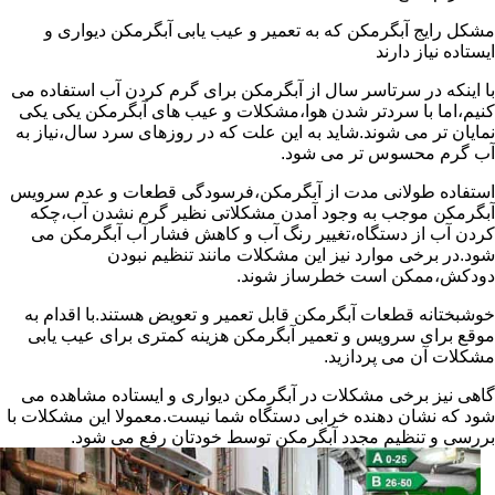
مشکل رایج آبگرمکن که به تعمیر و عیب یابی آبگرمکن دیواری و
ایستاده نیاز دارند
با اینکه در سرتاسر سال از آبگرمکن برای گرم کردن آب استفاده می
کنیم،اما با سردتر شدن هوا،مشکلات و عیب های آبگرمکن یکی یکی
نمایان تر می شوند.شاید به این علت که در روزهای سرد سال،نیاز به
آب گرم محسوس تر می شود.
استفاده طولانی مدت از آبگرمکن،فرسودگی قطعات و عدم سرویس
آبگرمکن موجب به وجود آمدن مشکلاتی نظیر گرم نشدن آب،چکه
کردن آب از دستگاه،تغییر رنگ آب و کاهش فشار آب آبگرمکن می
شود.در برخی موارد نیز این مشکلات مانند تنظیم نبودن
دودکش،ممکن است خطرساز شوند.
خوشبختانه قطعات آبگرمکن قابل تعمیر و تعویض هستند.با اقدام به
موقع برای سرویس و تعمیر آبگرمکن هزینه کمتری برای عیب یابی
مشکلات آن می پردازید.
گاهی نیز برخی مشکلات در آبگرمکن دیواری و ایستاده مشاهده می
شود که نشان دهنده خرابی دستگاه شما نیست.معمولا این مشکلات با
بررسی و تنظیم مجدد آبگرمکن توسط خودتان رفع می شود.