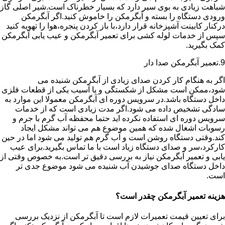
شباهت زیادی به بوی سیر دارد که بسیار خطرناک است.شیر اصلی گاز
ورودی دستگاه را بسته و آبگرمکن را خاموش کنید.اگر آبگرمکن
درکنار کابینت آشپزخانه قرار دارد،با باز کردن پنجره،هوا را تهویه کنید
سپس از خدمات لوله کشی برای تعمیر آبگرمکن و عیب یابی آبگرمکن
کمک بگیرید.
9.تعمیر آبگرمکن صدا دار
اگر به هنگام کار کردن صدای زیادی از آبگرمکن شنیده می
شود،ممکن است مشکل از شکستگی و یا آسیب یکی از قطعات فلزی
داخل دستگاه باشد.در سرویس دوره ای آبگرمکن معمولا این موارد به
سادگی تشخیص داده می شود.اگر مدت زیادی است که از خدمات
سرویس دوره ای استفاده نکرده اید حتما محفظه آب گرم با جرم و
رسوبات اشغال شده که همین موضوع هم می تواند مشکل ایجاد
کند.وقتی دستگاه روشن است و آب گرم هم تولید می شود اما در حین
کارکرد،سر و صدای دستگاه زیاد است با ما تماس بگیرید.برای عیب
یابی و تعمیر آبگرمکن نیاز به بررسی دقیق تر است.به خصوص وقتی از
داخل دستگاه صدای جوشیدن آب شنیده می شود موضوع جدی تر
است.
هزینه تعمیر آبگرمکن چقدر است؟
برای تعیین قیمت تعمیرات لازم است تا آبگرمکن از نزدیک بررسی