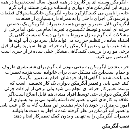
۰آبگرمکن وسیله ای پر کاربرد در همه فصول سال است.تقریبا در همه
روزها این آبگرمکن های دیواری و ایستاده،روشن هستند و آب گرم
خانه را تامین می کنند.کارکرد مداوم آبگرمکن خانگی،استهلاک قطعات
و فرسودگی اجزای داخلی را به همراه دارد.بسیاری از قطعات
آبگرمکن قابل تعمیر و تعویض هستند.تعمیرات آبگرمکن یک تخصص
حرفه ای است و توسط تکنیسین با تجربه انجام می شود.اما برخی از
مشکلات آب گرم منازل،مربوط به خرابی دستگاه نیست.گاهی یک
اشتباه ساده در تنظیم حرارت می تواند دلیل سرد بودن آب لوله ها
باشد.عیب یابی و تعمیر آبگرمکن را به حرفه ای ها بسپارید ولی از قبل
برخی موارد را بررسی کنید.گاهی مشکل خیلی ساده تر از چیزی است
که تصور می کنید.
خراب شدن آبگرمکن به معنی نبودن آب گرم برای شستشوی ظروف
و حمام است.این یک مشکل جدی برای خانواده است هزینه تعمیرات
هم باعث شده تا گاهی افراد خودشان اقدام به تعمیر آبگرمکن
کنند.عیب یابی و تعمیر آبگرمکن دیواری یک کار تخصصی است که
توسط تعمیرکار حرفه ای انجام می شود ولی برخی از ایرادات جزئی
آبگرمکن دیواری حتی توسط افراد مبتدی هم قابل اصلاح است.اگر
علاقه به کارهای فنی و تعمیرات داشته باشید می توانید بسیاری از
امورات منزل را خودتان انجام دهید.در این مطلب گام به گام عیب یابی
و تعمیر آب گرمکن در نظر گرفته شده تا آچار به دست ها بتوانند
تعمیرات آبگرمکن را به تنهایی و بدون کمک تعمیرکار انجام دهند.
نصب آبگرمکن