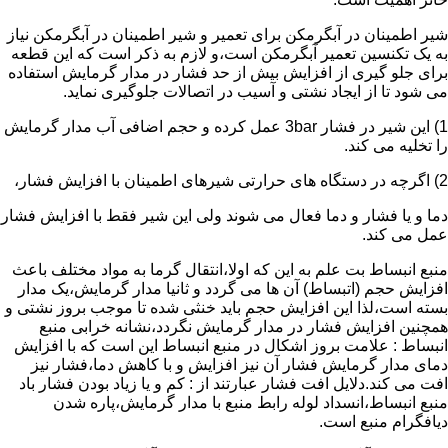
شیر اطمینان در آبگرمکن برای تعمیر و شیر اطمینان در آبگرمکن نیاز
به یک تکنسین تعمیر آبگرمکن است،و لازم به ذکر است که این قطعه
برای جلو گیری از افزایش بیش از حد فشار در مدار گرمایش استفاده
می شود تا از ایجاد نشتی و آسیب در اتصالات جلوگیری نماید.
1) این شیر در فشار 3bar عمل کرده و حجم اضافی آب مدار گرمایش
را تخلیه می کند.
2) اگرچه در دستگاه های حرارتی شیرهای اطمینان با افزایش فشار،
دما و یا فشار و دما فعال می شوند ولی این شیر فقط با افزایش فشار
عمل می کند.
منبع انبساط بت علم به این که اولا،انتقال گرما به مواد مختلف باعث
افزایش حجم (اتبساط) آن ها می گردد و ثانیا مدار گرمایش،یک مدار
بسته است،لذا این افزایش حجم باید خنثی شده تا موجب بروز نشتی و
همچنین افزایش فشار در مدار گرمایش نگردد،نشانه خرابی منبع
انبساط : علامت بروز اشکال در منبع انبساط این است که با افزایش
دمای مدار گرمایش فشار آن نیز افزایش و با کاهش دما،فشار نیز
افت می کند.دلایل افت فشار عبارتند از : کم و یا زیاد بودن فشار باد
منبع انبساط،انسداد لوله رابط منبع با مدار گرمایش،پاره شدن
دیافگرام منبع است.