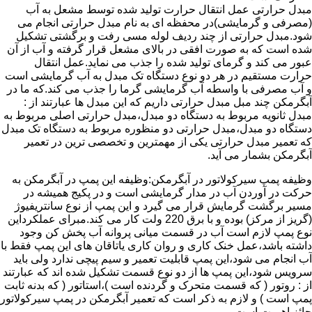
مبدل حرارتی عمل انتقال حرارت تولید شده توسط مشعل به آب
(مصرفی و گرمایشی)در محفظه ای به نام مبدل حرارتی انجام می
شود.مبدل حرارتی از چند ردیف لوله مسی رفت و برگشتی تشکیل
شده است که به صورت افقی در بالای مشعل قرار گرفته و آب از آن
عبور می کند و گرمای تولید شده را جذب می نماید.عمل انتقال
حرارت مستقیم در هر دو نوع دستگاه تک مبدل به آب گرمایشی است
و آب مصرفی با واسطه آب گرمایشی گرما را جذب می کند.که ما در
آبگرمکن چند مبل مبدل حرارتی داریم که این مبدل ها عبارتند از :
مبدل ثانویه مربوط به دستگاه دو مبدل،مبدل حرارتی اصلی مربوط به
دستگاه دو مبدل،مبدل حرارتی دو منظوره مربوط به دستگاه تک مبدل
که تعمیر مبدل حرارتی یکی از مهمترین و تخصصی ترین در تعمیر
آبگرمکن بشمار می آید.
وظیفه پمپ سیرکولاتور در آبگرمکن:وظیفه این پمپ در آبگرمکن به
حرکت در آوردن آب در مدار گرمایشی است و در پکیج همیشه در
مسیر برگشت گرمایش قرار می گیرد و این پمپ از نوع سانتریفیوژ
(گریز از مرکز) بوده و با برق 220 ولت کار می کند.مبرای عملکرداین
نوع پمپ لازم است آب در قسمت میانی پروانه آب پخش کن وجود
داشته باشد،عمل خنک کاری و روان کاری یاتاقان های این پمپ فقط با
آب انجام می شود،این پمپ قابلیت تعمیر و سیم پیچی ندارد ولی باید
سرویس شود،این پمپ ها از دو نوع قسمت تشکیل شده اند که عبارتند
از : روتور ( که قسمت متحرک و گردنده است )،استاتور ( که بدنه ثابت
پمپ است ) و لازم به ذکر است که تعمیر آبگرمکن در پمپ سیرکولاتور
حائز اهمیت است.