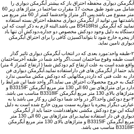
آبگرمکن دیواری محفظه احتراق باز که بیشتر آبگرمکن دیواری را
شامل می شود طبق مبحث 17 مقرارت ساختما در متراژ های زیر 60
متر ممنوع می باشد.پس اگر متراژ واحدشما کمتر از 60 متر مربع می
باشدتنها می توانید از آبگرمکن دیواری محفظه احتراق بسته استفاده
نمایید که آبگرمکن B5418Rsi می باشد.البته لازم به ذکر است که این
دستگاه به دلیل وجود دودکش مخصوص دو جداره،دودکش آن تنها باد
از پنجره خارج شود تا بتوانداکسیژن کافی را برای احتراق آبگرمکن
دیواری تامین نماید.
۲-طبقه واحد:مورد بعدی که در انتخاب آبگرمکن دیواری تاثیر گذار
است طبقه وقوع ساختمان است،اگر واحد شما در طبقه آخرساختمان
واقع شده است به علت ارتفاع کم دودکش شما ( ارتفاع کمتراز 4 متر)
باید حتما از آبگرمکن های فن داراستفاده نمایید.آبگرمکن دیواری فن
دار به علت فنی که دارددرمکانهایی که دودکش مکش مناسبی ندارد
کمک به خروج محصولات احتراق می نماید.اگر واحد شما این شرایط را
دارد برای متراژهای بین 60 الی 130 متر مربع آبگرمکن B3315IF و
متراژهای بالای 130 متر مربع آبگرمکن B3318IF مناسب می باشد.
۳-نوع دودکش واحد:اگر در واحد شما دودکش رو کار می باشد یا به
عبارتی دیگراز پنجره یا دیواربه سمت بیرون خارج شده است به دلیل
اینکه این نوع دودکش مکشی نخواهدداشت حتما باید از آبگرمکن
دیواری فن دار استفاده نمایید.برای متراژهای بین 60 الی 130 متر
مربع آبگرمکن B3315IF و متراژهای بالای 130 متر مربع آبگرمکن
B3318IF مناسب می باشد.