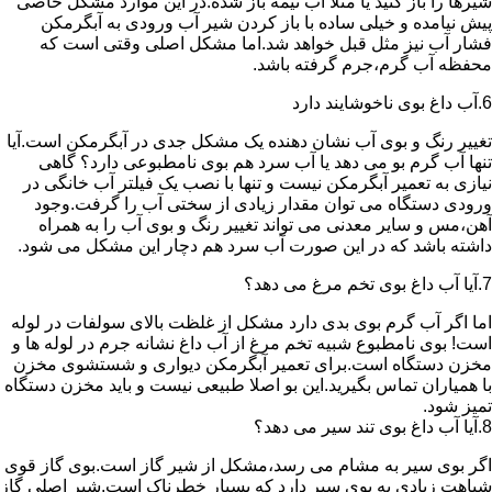
شیرها را باز کنید یا مثلا آب نیمه باز شده.در این موارد مشکل خاصی
پیش نیامده و خیلی ساده با باز کردن شیر آب ورودی به آبگرمکن
فشار آب نیز مثل قبل خواهد شد.اما مشکل اصلی وقتی است که
محفظه آب گرم،جرم گرفته باشد.
6.آب داغ بوی ناخوشایند دارد
تغییر رنگ و بوی آب نشان دهنده یک مشکل جدی در آبگرمکن است.آیا
تنها آب گرم بو می دهد یا آب سرد هم بوی نامطبوعی دارد؟ گاهی
نیازی به تعمیر آبگرمکن نیست و تنها با نصب یک فیلتر آب خانگی در
ورودی دستگاه می توان مقدار زیادی از سختی آب را گرفت.وجود
آهن،مس و سایر معدنی می تواند تغییر رنگ و بوی آب را به همراه
داشته باشد که در این صورت آب سرد هم دچار این مشکل می شود.
7.آیا آب داغ بوی تخم مرغ می دهد؟
اما اگر آب گرم بوی بدی دارد مشکل از غلظت بالای سولفات در لوله
است! بوی نامطبوع شبیه تخم مرغ از آب داغ نشانه جرم در لوله ها و
مخزن دستگاه است.برای تعمیر آبگرمکن دیواری و شستشوی مخزن
با همیاران تماس بگیرید.این بو اصلا طبیعی نیست و باید مخزن دستگاه
تمیز شود.
8.آیا آب داغ بوی تند سیر می دهد؟
اگر بوی سیر به مشام می رسد،مشکل از شیر گاز است.بوی گاز قوی
شباهت زیادی به بوی سیر دارد که بسیار خطرناک است.شیر اصلی گاز