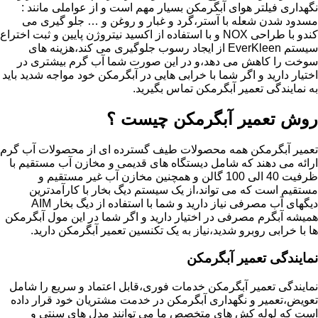
نگهداری فیلتر هوای آبگرمکن بسیار مهم است و از عواملی مانند :
مسدود شدن شعله با آستر،گرد و غبار و روغن و … جلو گیری می
کندو با طراحی NOX و با استفاده از اکسید نیتروژن پایین و ثبت اختراع
سیستم EverKleen از ایجاد رسوب جلوگیری می کند،هزینه های
سوخت را کاهش می دهد،و در این صورت شما آب گرم بیشتری در
اختیار دارید و اگر شما با خرابی هایی در آبگرمکن خود مواجه شدید باید
به نمایندگی تعمیر آبگرمکن تماس بگیرید.
روش تعمیر آبگرمکن چیست ؟
تعمیر آبگرمکن همه محصولات طیف گسترده ای از محصولات آب گرم
ارائه می دهند که شامل دیستگاه های قدیمی و مخازن آب مستقیم با
ظرفیت 40 الی 100 گالن و همچنین مخازن آب غیر مستقیم و
مستقیم است که می تواند،از یک سیستم دیگ بخار با کارآمدترین
دیگهای آب مصرفی نیاز دارید و شما با استفاده از دیگ بخار AIM
همیشه آبگرم مصرفی در اختیار دارید و اگر شما در این مول آبگرمکن
ها با خرابی روبرو شدید،نیاز به یک تکنسین تعمیر آبگرمکن دارید.
نمایندگی تعمیر آبگرمکن
نمایندگی تعمیر آبگرمکن خدمات فوری،قابل اعتماد و سریع را شامل
تعویض،تعمیر و نگهداری آبگرمکن در خدمت مشتریان خود قرار داده
است که لوله کش های متخصص ما می توانند مدل های سنتی و