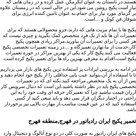
هستند.در تابستان به عنوان آبگرمکن عمل کرده و در زمان هایی که
نیاز است پکیج روشن می شود.این در حالی است که در زمستان علاوه
بر گرمای مورد نیاز برای حمام،به عنوان تامین کننده انرژی برای
شوفاژ،فن کوئل و …است.
پکیج ها با تمام مزیت هایی که دارند،جزو محصولاتی هستند که برای
تعمیرات آن ها باید از یک فرد متخصص کمک بگیرید و چیزی نیست که
هر کسی را برای تعمیرات آن بیاورید.مراکز زیادی همچون پکیج
کار،خدمت از ما،تهارن تعمیرگاه و …در زمینه تعمیرات تخصصی پکیج
فعالیت می کنند.پکیج کار که یکی از بهترین مراکز در حوزه تعمیرات
پکیج است،اقدام به معرفی بهترین راه ها برای تعمیر پکیج کرده است.
در ادامه به بررسی ایرادات پر استفاده ترین پکیج های بازار می پردازیم
تا با استفاده از آن،بتوانید عیب یابی حداقلی را از پکیج خود انجام دهید و
پس از آن به یک متخصص مراجعه کنید.نکته ای که در تعمیرات
تخصصی پکیج باید در نظر داشته باشید،این است که دنبال سرویس کار
ارزان قیمت نباشید چرا که تعمیرکار حرفه ای وقت خود را به این
راحتی در اختیار دیگران قرار نمی دهد و باید سعی کنید از کسی
استفاده کنید که در عین قیمت مناسب،از مهارت بالایی نیز برخوردار
باشد.
تعمیر پکیج ایران رادیاتور در فهرج,منطقه فهرج
پکیج های ایران رادیور به صورت کلی در دو نوع آنالوگ و دیجیتال وارد