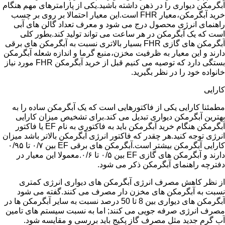
آبگرمکن دیواری را در ذهن داشته باشید.یکی از پارامترهای مهم هنگام
خرید آبگرمکن،معیار FHR است.این معیار احتمالا بر روی بر چسب
راهنمای انرژی محصول درج می شود و معرف تعداد گالن های آبی
است که یک آبگرمکن در هر ساعت می تواند تولید کند.بطور کلی
آبگرمکن های گازی FHR بسیار بالاتری نسبت به آبگرمکن های برقی
دارند و این معیار به ظرفیت مخزن،منبع گرما و اندازه شعله آبگرمکن
بستگی دارد که توصیه می کنیم قبل از خرید آبگرمکن FHR مورد نیاز
خانواده خود را در نظر بگیرید.
کارایی
مطمئنا کارایی یکی از فاکتورهایی است که یک آبگرمکن ساده را به
بهترین آبگرمکن دیواری تبدیل می کند.برای تشخیص میزان کارایی
آبگرمکن هنگام خرید آبگرمکن باید به فاکتوری به نام EF یا فاکتور
انرژی توجه کنید.هر چقدر که فاکتور انرژی آبگرمکن بالاتر باشد میزان
کارایی آبگرمکن بیشتر است.آبگرمکن های برقی EF بین ۰/۷ تا ۰/۹۵
دارند و آبگرمکن های گازی EF بین ۰/۵ تا ۰/۶.معمولا این معیار در
دفترچه راهنمای آبگرمکن ذکر می شود.
از نظر کاهش مصرف انرژی آبگرمکن های دیواری انرژی کمتری
نسبت به آبگرمکن های مخزن دار مصرف می کنند.گفته می شود
آبگرمکن های دیواری بین 8 تا 50 درصد نسبت به سایر آبگرمکن ها در
مصرف انرژی صرفه جویی می کنند; اما به نسبت سیستم های تامین
آب گرم جدید مثل مصرف گاز پکیج باید بررسی و مقایسه شود.