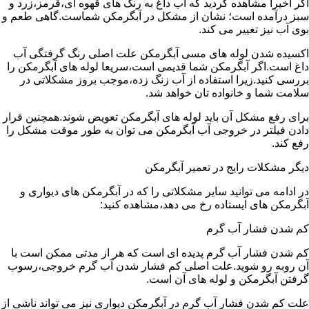
اگر اخیرا مشاهده کردید که آب داغ به رنگ های قهوه ای،قرمز،زرد و
سبز درآمده است؛ نشان از مشکل در آبگرمکن شماست.گاهی طعم و
بوی آب نیز تغییر می کند.
اکسیده شدن لوله های مسی آبگرمکن علت اصلی رنگ گرفتگی آب
داغ است.اگر آبگرمکن شما قدیمی است،سریعا لوله های آبگرمکن را
بررسی کنید.زیرا استفاده از آب زنگ زده،موجب بروز مشکلاتی در
سلامت شما و خانواده تان خواهد شد.
برای رفع مشکل آن باید لوله های آبگرمکن تعویض شوند.همچنین قرار
دادن فیلتر در خروجی آب آبگرمکن می توان به طور موقت مشکل را
رفع کند.
دیگر مشکلات رایج در تعمیر آبگرمکن
در ادامه می توانید سایر مشکلاتی را که در آبگرمکن های دیواری و
آبگرمکن های ایستاده رخ می دهد،مشاهده کنید:
کم شدن فشار آب گرم
کم شدن فشار آب گرم پدیده ای است که هر از مدتی ممکن است با
آن روبه رو شوید.علت اصلی کم فشار شدن آب گرم خروجی،رسوب
گرفتن آبگرمکن و لوله های آن است.
علت کم شدن فشار آب گرم در آبگرمکن دیواری نیز می تواند ناشی از