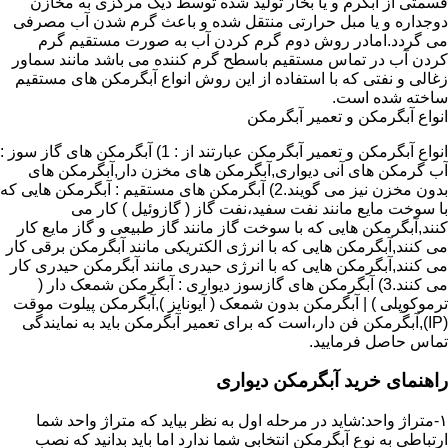
قسمتی از آبگرم و یا بخار تولید شده توسط دیگ مرکزی به مخازن
دوجداره و یا مبل حرارتی منتقل شده و باعث گرم شدن آب مصرفی
می گردد.امادر روش دوم گرم کردن آب به صورت مستقیم گرم
کردن آب در تماس مستقیم باسطح گرم کننده می باشد مانند سماور
زغالی و نفتی که با استفاده از این روش انواع آبگرمکن های مستقیم
ساخته شده است.
انواع آبگرمکن و تعمیر آبگرمکن
انواع آبگرمکن و تعمیر آبگرمکن عبارتند از : 1) آبگرمکن های گاز سوز :
آب گرمکن های آنی دیواری,آبگرمکن های مخزن دار,آبگرمکن های
بدون مخزن نیز می گویند.2) آبگرمکن های مستقیم : آبگرمکن هایی که
با سوخت مایع مانند نفت سفید،نفت گاز ( گازوئیل ) کار می
کنند,آبگرمکن هایی که با سوخت گاز مانند گاز طبیعی و گاز مایع کار
می کنند,آبگرمکن هایی که با انرژی الکتریکی مانند آبگرمکن برقی کار
می کنند,آبگرمکن هایی که با انرژی حیدری مانند آبگرمکن حیدری کار
می کنند.3) آبگرمکن های گازسوز دیواری : آبگرمکن شمعک دار (
ترموکوپلی ) | آبگرمکن بدون شمعک ( آیونایز ),آبگرمکن پیلوت موقت
(IP),آبگرمکن فن دار،است که برای تعمیر آبگرمکن باید به نمایندگی
تماس حاصل فرمایید.
راهنمای خرید آبگرمکن دیواری
۱-متراژ واحد:شاید در مرحله اول به نظر بیاید که متراژ واحد شما
ارتباطی به نوع آبگرمکن انتخابی شما ندارد اما باید بدانید که نصب