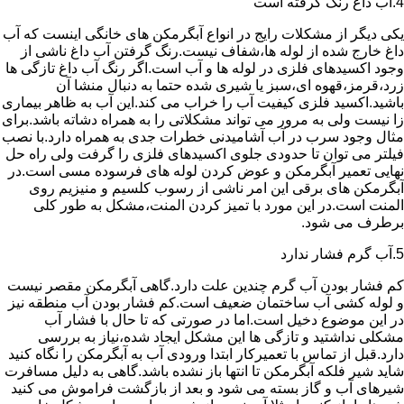
4.آب داغ رنگ گرفته است
یکی دیگر از مشکلات رایج در انواع آبگرمکن های خانگی اینست که آب
داغ خارج شده از لوله ها،شفاف نیست.رنگ گرفتن آب داغ ناشی از
وجود اکسیدهای فلزی در لوله ها و آب است.اگر رنگ آب داغ تازگی ها
زرد،قرمز،قهوه ای،سبز یا شیری شده حتما به دنبال منشا آن
باشید.اکسید فلزی کیفیت آب را خراب می کند.این آب به ظاهر بیماری
زا نیست ولی به مرور می تواند مشکلاتی را به همراه دشاته باشد.برای
مثال وجود سرب در آب آشامیدنی خطرات جدی به همراه دارد.با نصب
فیلتر می توان تا حدودی جلوی اکسیدهای فلزی را گرفت ولی راه حل
نهایی تعمیر آبگرمکن و عوض کردن لوله های فرسوده مسی است.در
آبگرمکن های برقی این امر ناشی از رسوب کلسیم و منیزیم روی
المنت است.در این مورد با تمیز کردن المنت،مشکل به طور کلی
برطرف می شود.
5.آب گرم فشار ندارد
کم فشار بودن آب گرم چندین علت دارد.گاهی آبگرمکن مقصر نیست
و لوله کشی آب ساختمان ضعیف است.کم فشار بودن آب منطقه نیز
در این موضوع دخیل است.اما در صورتی که تا حال با فشار آب
مشکلی نداشتید و تازگی ها این مشکل ایجاد شده،نیاز به بررسی
دارد.قبل از تماس با تعمیرکار ابتدا ورودی آب به آبگرمکن را نگاه کنید
شاید شیر فلکه آبگرمکن تا انتها باز نشده باشد.گاهی به دلیل مسافرت
شیرهای آب و گاز بسته می شود و بعد از بازگشت فراموش می کنید