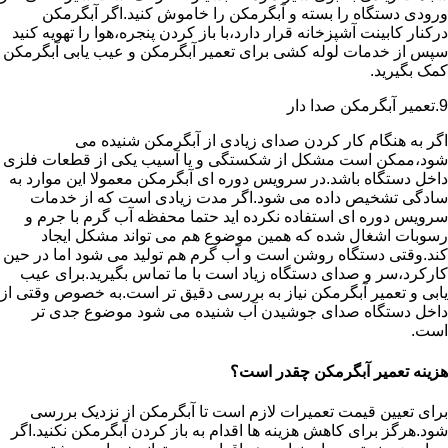
ورودی دستگاه را بسته و آبگرمکن را خاموش کنید.اگر آبگرمکن
درکنار کابینت آشپزخانه قرار دارد،با باز کردن پنجره،هوا را تهویه کنید
سپس از خدمات لوله کشی برای تعمیر آبگرمکن و عیب یابی آبگرمکن
کمک بگیرید.
9.تعمیر آبگرمکن صدا دار
اگر به هنگام کار کردن صدای زیادی از آبگرمکن شنیده می
شود،ممکن است مشکل از شکستگی و یا آسیب یکی از قطعات فلزی
داخل دستگاه باشد.در سرویس دوره ای آبگرمکن معمولا این موارد به
سادگی تشخیص داده می شود.اگر مدت زیادی است که از خدمات
سرویس دوره ای استفاده نکرده اید حتما محفظه آب گرم با جرم و
رسوبات اشغال شده که همین موضوع هم می تواند مشکل ایجاد
کند.وقتی دستگاه روشن است و آب گرم هم تولید می شود اما در حین
کارکرد،سر و صدای دستگاه زیاد است با ما تماس بگیرید.برای عیب
یابی و تعمیر آبگرمکن نیاز به بررسی دقیق تر است.به خصوص وقتی از
داخل دستگاه صدای جوشیدن آب شنیده می شود موضوع جدی تر
است.
هزینه تعمیر آبگرمکن چقدر است؟
برای تعیین قیمت تعمیرات لازم است تا آبگرمکن از نزدیک بررسی
شود.هرگز برای کاهش هزینه ها اقدام به باز کردن آبگرمکن نکنید.اگر