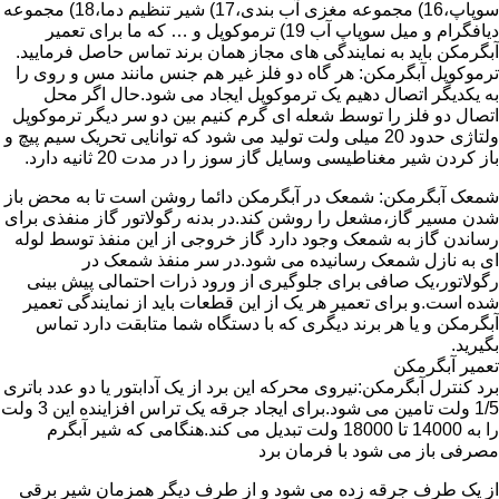
سوپاپ،16) مجموعه مغزی آب بندی،17) شیر تنظیم دما،18) مجموعه
دیافگرام و میل سوپاپ آب 19) ترموکوپل و … که ما برای تعمیر
آبگرمکن باید به نمایندگی های مجاز همان برند تماس حاصل فرمایید.
ترموکوپل آبگرمکن: هر گاه دو فلز غیر هم جنس مانند مس و روی را
به یکدیگر اتصال دهیم یک ترموکوپل ایجاد می شود.حال اگر محل
اتصال دو فلز را توسط شعله ای گرم کنیم بین دو سر دیگر ترموکوپل
ولتاژی حدود 20 میلی ولت تولید می شود که توانایی تحریک سیم پیچ و
باز کردن شیر مغناطیسی وسایل گاز سوز را در مدت 20 ثانیه دارد.
شمعک آبگرمکن: شمعک در آبگرمکن دائما روشن است تا به محض باز
شدن مسیر گاز،مشعل را روشن کند.در بدنه رگولاتور گاز منفذی برای
رساندن گاز به شمعک وجود دارد گاز خروجی از این منفذ توسط لوله
ای به نازل شمعک رسانیده می شود.در سر منفذ شمعک در
رگولاتور،یک صافی برای جلوگیری از ورود ذرات احتمالی پیش بینی
شده است.و برای تعمیر هر یک از این قطعات باید از نمایندگی تعمیر
آبگرمکن و یا هر برند دیگری که با دستگاه شما متابقت دارد تماس
بگیرید.
تعمیر آبگرمکن
برد کنترل آبگرمکن:نیروی محرکه این برد از یک آدابتور یا دو عدد باتری
1/5 ولت تامین می شود.برای ایجاد جرقه یک تراس افزاینده این 3 ولت
را به 14000 تا 18000 ولت تبدیل می کند.هنگامی که شیر آبگرم
مصرفی باز می شود با فرمان برد
از یک طرف جرقه زده می شود و از طرف دیگر همزمان شیر برقی