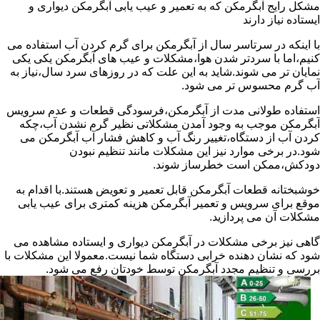
مشکل رایج آبگرمکن که به تعمیر و عیب یابی آبگرمکن دیواری و
ایستاده نیاز دارند
با اینکه در سرتاسر سال از آبگرمکن برای گرم کردن آب استفاده می
کنیم،اما با سردتر شدن هوا،مشکلات و عیب های آبگرمکن یکی یکی
نمایان تر می شوند.شاید به این علت که در روزهای سرد سال،نیاز به
آب گرم محسوس تر می شود.
استفاده طولانی مدت از آبگرمکن،فرسودگی قطعات و عدم سرویس
آبگرمکن موجب به وجود آمدن مشکلاتی نظیر گرم نشدن آب،چکه
کردن آب از دستگاه،تغییر رنگ آب و کاهش فشار آب آبگرمکن می
شود.در برخی موارد نیز این مشکلات مانند تنظیم نبودن
دودکش،ممکن است خطرساز شوند.
خوشبختانه قطعات آبگرمکن قابل تعمیر و تعویض هستند.با اقدام به
موقع برای سرویس و تعمیر آبگرمکن هزینه کمتری برای عیب یابی
مشکلات آن می پردازید.
گاهی نیز برخی مشکلات در آبگرمکن دیواری و ایستاده مشاهده می
شود که نشان دهنده خرابی دستگاه شما نیست.معمولا این مشکلات با
بررسی و تنظیم مجدد آبگرمکن توسط خودتان رفع می شود.