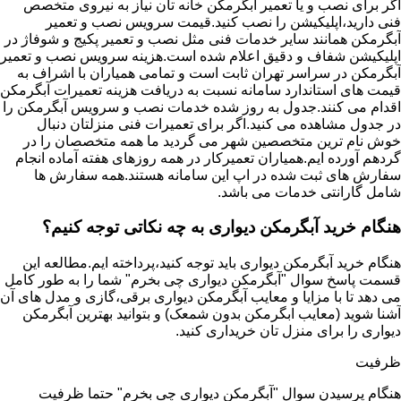
اگر برای نصب و یا تعمیر آبگرمکن خانه تان نیاز به نیروی متخصص
فنی دارید،اپلیکیشن را نصب کنید.قیمت سرویس نصب و تعمیر
آبگرمکن همانند سایر خدمات فنی مثل نصب و تعمیر پکیج و شوفاژ در
اپلیکیشن شفاف و دقیق اعلام شده است.هزینه سرویس نصب و تعمیر
آبگرمکن در سراسر تهران ثابت است و تمامی همیاران با اشراف به
قیمت های استاندارد سامانه نسبت به دریافت هزینه تعمیرات آبگرمکن
اقدام می کنند.جدول به روز شده خدمات نصب و سرویس آبگرمکن را
در جدول مشاهده می کنید.اگر برای تعمیرات فنی منزلتان دنبال
خوش نام ترین متخصصین شهر می گردید ما همه متخصصان را در
گردهم آورده ایم.همیاران تعمیرکار در همه روزهای هفته آماده انجام
سفارش های ثبت شده در اپ این سامانه هستند.همه سفارش ها
شامل گارانتی خدمات می باشد.
هنگام خرید آبگرمکن دیواری به چه نکاتی توجه کنیم؟
هنگام خرید آبگرمکن دیواری باید توجه کنید،پرداخته ایم.مطالعه این
قسمت پاسخ سوال "آبگرمکن دیواری چی بخرم" شما را به طور کامل
می دهد تا با مزایا و معایب آبگرمکن دیواری برقی،گازی و مدل های آن
آشنا شوید (معایب ابگرمکن بدون شمعک) و بتوانید بهترین آبگرمکن
دیواری را برای منزل تان خریداری کنید.
ظرفیت
هنگام پرسیدن سوال "آبگرمکن دیواری چی بخرم" حتما ظرفیت