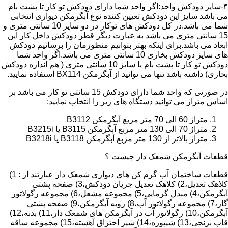
۴-سایز دودکش واحد:اگر واحد شما دارای دودکش تو کار تا پشت بام
می باشد سایز این دودکش تعیین کننده نوع آبگرمکن دیواری انتخابی
شما می باشد.در کل دودکش های توکار در دو سایز 10 سانتی متری و
15 سانتی متری می باشد به عبارت دیگر قطر دودکش داخل کار این
ابعاد می باشد.برای اینکه بهتر بتوانیم منظورمان را برسانیم دودکش
های سایز دودکش بخاری 10 سانتی متری می باشد.اگر واحد شما
دودکش تو کار تا پشت بام با سایز 10 سانتی متری ( هم اندازه دودکش
بخاری) داشته باشد تنها می توانید از آبگرمکن BX114 استفاده نمایید.
در صورتی که واحد شما دارای دودکش 15 سانتی تو کار می باشد بر
اساس متراژ می توانید دستگاه های زیر را انتخاب نمایید:
متراژ 60 الی 70 متر مربع آبگرمکن B3112
متراژ 70 الی 130 متر مربع آبگرمکن B3115 یا B3215i
متراژ بالاتر از 130 متر مربع آبگرمکن B3118 یا B3218i
قطعات آبگرمکن شمعک دار چیست ؟
قطعات ساختمان آب گرم کن های دیواری شمعک دار عبارتند از : 1)
کلاهک تعدیل،2) کلاهک تعدیل جریان دودکش،3) صفحه پشتی
آبگرمکن،4) مبدل گرمایی،5) مجموعه مشعل،6) مجموعه رگولاتور
گاز،7) مجموعه رگولاتور آب،8) رویه آبگرمکن،9) صفحه پشتی
آبگرمکن،10) رگولاتور آب در آبگرمکن های شمعک دار،11) بدنه،12)
قاب برنجی،13) شیپوره،14) شیر احتراق آهسته،15) مجموعه ساقه