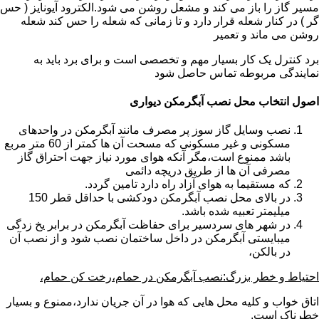
مسیر گاز را باز می کند و مشعل روشن می شود.الکترود آیونایز ( حس
گر ) در کنار شعله قرار دارد و تا زمانی که شعله را حس کند شعله
روشن می ماند و تعمیر
برد کنترل یک کار بسیار مهم و تخصصی است و برای برد باید به
نمایندگی مربوطه تماس حاصل شود
اصول انتخاب محل نصب آبگرمکن دیواری
نصب وسایل گاز سوز پر مصرف مانند آبگرمکن در واحدهای
مسکونی و غیر مسکونی که مسحت آن ها کمتر از 60 متر مربع
باشد ممنوع است،مگر آنکه هوای مورد نیاز جهت احتراق گاز
مصرفی آن ها از طریق دریچه دائمی
که مستقیما به هوای آزاد راه دارد تامین گردد.
در بالای محل نصب آبگرمکن دودکشی با حداقل قطر 150
میلیمتر تعبیه شده باشد.
در شهر های سردسیر برای حفاظت آبگرمکن در برابر یخ زدگی
میبایستی آبگرمکن در داخل ساختمان نصب شود و از نصب آن
در بالکن،
احتیاط و خطر بزرگ:نصب آبگرمکن در حمام،رخت کن حمام،
اتاق خواب و کلیه محل هایی که هوا در آن جریان ندارد،ممنوع و بسیار
خطرناک است.