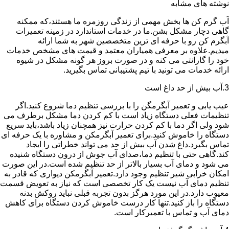
نوشته های مشابه
آب گرم کن ها بخش مهمی از زندگی روزمره ما هستند،که ممکنه
گاهی دچار مشکل بشن.ما در خدمات استاندارد در زمینه تعمیرات
آبگرم کن رو با حرفه ای ترین متخصصین شهر به شما ارائه
میدیم.علاوه بر معرفی همیاران معتمد و قیمت های مشخص خدمات
خود را گارانتی می کنه و در صورت بروز هر گونه مشکل در شیوه
ارائه خدمات می تونید با تیم پشتیبانی تماس بگیرید.
3.آب بیش از حد داغ است
عیب یابی و تعمیر آبگرمگن را با بررسی تنظیم دما شروع کنید.اگر
تنظیمات فعلی دستگاه زیاد است با کم کردن دما مشکل برطرف می
شود ولی اگر دما با کم کردن حرارت نیز همچنان زیاد باشد،باید سریع
دستگاه را خاموش کنید.برای تعمیر آبگرمکن و مشاوره با یک حرفه ای
تماس بگیرد.داغ شدن آب بیش از حد می تواند خطراتی را ایجاد
کند.گاهی حتی با تنظیم دما،صدای آب جوش از درون دستگاه شنیده
می شود و دمای آب بسیار بالاتر از حد تنظیم شده است.در این صورت
امکان خرابی شیر تنظیم وجود دارد.تعمیر آبگرمکن دیواری که قادر به
تنظیم دمای آب نیست یک کار تخصصی است که نیاز به تعویض قسمت
معیوب دارد.در این مورد هرگز بدون تجربه قبلی نباید روکش بدنه
دستگاه را باز کنید.تنها کار درست خاموش کردن دستگاه برای کاهش
دمای آب و تماس با تعمیرکار است.