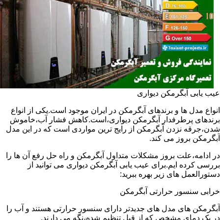
عیب یابی آبگرمکن دیواری
انواع مدل ها و برندهای آبگرمکن در ایران موجود است.یکی از انواع
برندهای پرطرفدار آبگرمکن دیواری،است.کاهش فشار آب،خاموش
شدن،جرقه نزدن آبگرمکن از رایج ترین مواردی است که در این مدل
آبگرمکن بروز می کند.
در ادامه،علت بروز مشکلات متداول آبگرمکن و راه حل رفع آن ها را
بررسی کرده ایم.برای عیب یابی آبگرمکن دیواری می توانید از
دستورالعمل های زیر بهره ببرید:
خرابی سنسور حرارتی آبگرمکن
آبگرمکن های مدل های جدیدتر دارای سنسور حرارتی هستند و آب را
در یک دمای مشخص که از قبل تنظیم شده،نگه می دارند.