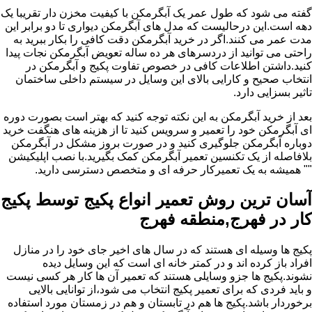
گفته می شود که طول عمر یک آبگرمکن با کیفیت مخزن دار تقریبا یک
دهه است.این درحالیست که مدل های آبگرمکن دیواری تا دو برابر این
مدت عمر می کنند.اگر در خرید آبگرمکن دقت کافی را بکار ببرید به
راحتی می توانید از دردسرهای هر ده ساله تعویض آبگرمکن نجات پیدا
کنید.داشتن اطلاعات کافی در خصوص تفاوت پکیج و آبگرمکن در
انتخاب صحیح و کارایی بالای این وسایل در سیستم داخلی ساختمان
تاثیر بسزایی دارد.
بعد از خرید آبگرمکن به این نکته توجه کنید که بهتر است بصورت دوره
ای آبگرمکن خود را تعمیر و سرویس کنید تا از هزینه های هنگفت خرید
دوباره آبگرمکن جلوگیری کنید و در صورت بروز مشکل در آبگرمکن
بلافاصله از یک تکنسین تعمیر آبگرمکن کمک بگیرید.با نصب اپلیکیشن
"" همیشه به یک تعمیرکار حرفه ای و متخصص دسترسی دارید.
آسان ترین روش تعمیر انواع پکیج توسط پکیج
کار در فهرج,منطقه فهرج
پکیج ها وسیله ای هستند که در سال های اخیر جای خود را در منازل
افراد باز کرده اند و در کمتر خانه ای است که این وسایل دیده
نشوند.پکیج ها جزو وسایلی هستند که تعمیر آن ها کار هر کسی نیست
و باید فردی که برای تعمیر پکیج انتخاب می شود،از توانایی بالایی
برخوردار باشد.پکیج ها هم در تابستان و هم در زمستان مورد استفاده