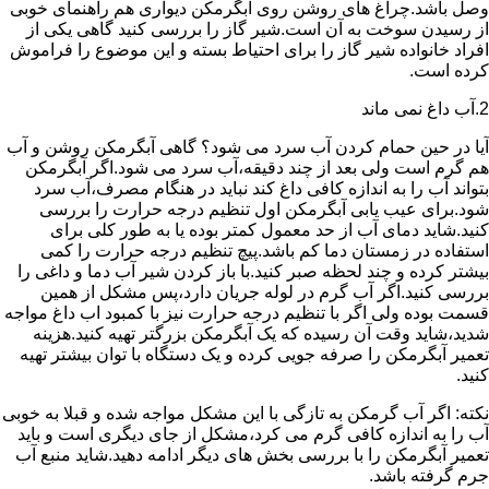
وصل باشد.چراغ های روشن روی آبگرمکن دیواری هم راهنمای خوبی
از رسیدن سوخت به آن است.شیر گاز را بررسی کنید گاهی یکی از
افراد خانواده شیر گاز را برای احتیاط بسته و این موضوع را فراموش
کرده است.
2.آب داغ نمی ماند
آیا در حین حمام کردن آب سرد می شود؟ گاهی آبگرمکن روشن و آب
هم گرم است ولی بعد از چند دقیقه،آب سرد می شود.اگر آبگرمکن
بتواند آب را به اندازه کافی داغ کند نباید در هنگام مصرف،آب سرد
شود.برای عیب یابی آبگرمکن اول تنظیم درجه حرارت را بررسی
کنید.شاید دمای آب از حد معمول کمتر بوده یا به طور کلی برای
استفاده در زمستان دما کم باشد.پیچ تنظیم درجه حرارت را کمی
بیشتر کرده و چند لحظه صبر کنید.با باز کردن شیر آب دما و داغی را
بررسی کنید.اگر آب گرم در لوله جریان دارد،پس مشکل از همین
قسمت بوده ولی اگر با تنظیم درجه حرارت نیز با کمبود اب داغ مواجه
شدید،شاید وقت آن رسیده که یک آبگرمکن بزرگتر تهیه کنید.هزینه
تعمیر آبگرمکن را صرفه جویی کرده و یک دستگاه با توان بیشتر تهیه
کنید.
نکته: اگر آب گرمکن به تازگی با این مشکل مواجه شده و قبلا به خوبی
آب را به اندازه کافی گرم می کرد،مشکل از جای دیگری است و باید
تعمیر آبگرمکن را با بررسی بخش های دیگر ادامه دهید.شاید منبع آب
جرم گرفته باشد.