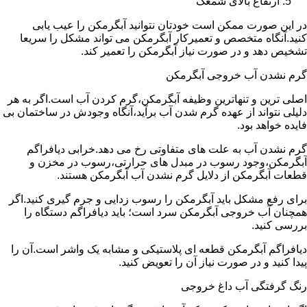
ارتفاع بالای شمعک
در این صورت ممکن است خودتان نتوانید آبگرمکن را عیب یابی
کنید.آنگاه متخصص و تعمیرکار آبگرمکن می تواند مشکل را سریعا
تشخیص دهد و در صورت نیاز آبگرمکن را تعمیر کند.
گرم نشدن آب خروجی آبگرمکن
اصلی ترین و تنهاترین وظیفه آبگرمکن،گرم کردن آب است.اگر به هر
دلیلی نتواند از عهده گرم شدن آب برآید،آنگاه وجودش در ساختمان بی
فایده خواهد بود.
گرم نشدن آب به علت های متفاوتی رخ می دهد.خرابی دیافراگم
آبگرمکن،وجود رسوب در مبدل های حرارتی،رسوب در مخزن و
قطعات آبگرمکن از دلایل گرم نشدن آب آبگرمکن هستند.
برای رفع مشکل باید آبگرمکن را رسوب زدایی و جرم گیری کنید.اگر
همچنان آب خروجی آبگرمکن سرد است؛ باید دیافراگم دستگاه را
بررسی کنید.
دیافراگم آبگرمکن قطعه ای پلاستیکی و مشابه یک واشر است.آن را
پیدا کنید و در صورت نیاز آن را تعویض کنید.
رنگ گرفتگی آب داغ خروجی