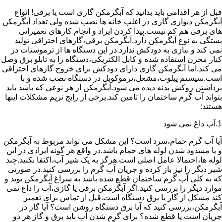
قبل از هر اقدامی باید بدانید که آبگرمکن گازی است یا برقی! انواع
آبگرمکن دیواری گازی در اغلب خانه ها نصب شده ولی تعداد آبگرمکن
های برقی هم کم نیست.پیدا کردن ایراد و انجام کارهای تعمیراتی
بستگی به نوع آبگرمکن دارد.آبگرمکن برقی،گازهای احتراقی تولید
نمی کند و نیازی به دودکش ندارد.در این دستگاه ها از ترموستات در
کنار مخزن استفاده شده و کابل الکتریکی،دستگاه را به تابلو برق وصل
می کند.اما آبگرمکن گازی دارای دودکش برای خروج گازهای احتراقی
است.سیستم پیلوت،مشعل،ترموکوبل در دستگاه نصب شده و با
برداشتن روکش بدنه دیده می شود.آبگرمکن از هر نوعی که باشد باید
بتواند آب گرم ساختمان را تامین کند.برخی از رایج تریم مشکلات اینها
هستند:
1.آب داغ نمی شود
آیا آب گرم حمام،سرد است؟ این مشکل می تواند مربوط به آبگرمکن
و یا مسدود شدن لوله های حمام باشد.در واقع هر گونه ایرادی در این
لوله ها،احتمالا عامل اصلی است.هرگز به یک شیر آب،اکتفا نکنید.چند
شیر دیگر را نیز باز کرده و جریان آب گرم را بررسی کنید.در صورتی
که به کلی آب گرم ساختمان قطع شده باشد به سراغ آبگرمکن بوید و
موارد دیگر را بررسی کنید.اگر آبگرمکن برقی یا گازی،آب را داغ نمی
کند مشکل از گاز یا برق دستگاه است.قبل از تماس برای تعمیر
آبگرمکن،بررسی کنید که آیا برق دستگاه روشن است؟ آیا گاز در
جریان است یا قطع شده؟ برای گرم شدن آب باید برق و گاز هر دو