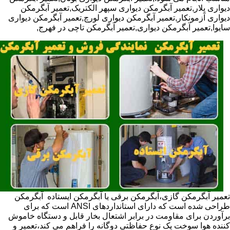
دیواری پلار,تعمیر آبگرمکن دیواری سپهر الکتریک,تعمیر آبگرمکن
دیواری آزمونکار,تعمیر آبگرمکن دیواری لورچ,تعمیر آبگرمکن دیواری
سایوا,تعمیر آبگرمکن دیواری,تعمیر آبگرمکن تاچی در فهرج,
تعمیر آبگرمکن گازی،آبگرمکن برقی یا آبگرمکن ایستاده ​ آبگرمکن
طراحی شده است که دارای استانداردهای ANSI است که برای
برآوردن برای مقاومت در برابر اشتعال بخار قابل و دستگاه خاموش
کننده هوا سوخت یک نوع حفاظتی دوگانه را فراهم می کند،تعمیر و