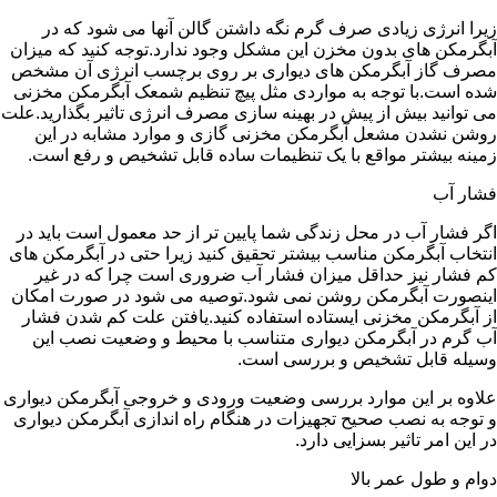
زیرا انرژی زیادی صرف گرم نگه داشتن گالن آنها می شود که در
آبگرمکن های بدون مخزن این مشکل وجود ندارد.توجه کنید که میزان
مصرف گاز آبگرمکن های دیواری بر روی برچسب انرژی آن مشخص
شده است.با توجه به مواردی مثل پیچ تنظیم شمعک آبگرمکن مخزنی
می توانید بیش از پیش در بهینه سازی مصرف انرژی تاثیر بگذارید.علت
روشن نشدن مشعل آبگرمکن مخزنی گازی و موارد مشابه در این
زمینه بیشتر مواقع با یک تنظیمات ساده قابل تشخیص و رفع است.
فشار آب
اگر فشار آب در محل زندگی شما پایین تر از حد معمول است باید در
انتخاب آبگرمکن مناسب بیشتر تحقیق کنید زیرا حتی در آبگرمکن های
کم فشار نیز حداقل میزان فشار آب ضروری است چرا که در غیر
اینصورت آبگرمکن روشن نمی شود.توصیه می شود در صورت امکان
از آبگرمکن مخزنی ایستاده استفاده کنید.یافتن علت کم شدن فشار
آب گرم در آبگرمکن دیواری متناسب با محیط و وضعیت نصب این
وسیله قابل تشخیص و بررسی است.
علاوه بر این موارد بررسی وضعیت ورودی و خروجی آبگرمکن دیواری
و توجه به نصب صحیح تجهیزات در هنگام راه اندازی آبگرمکن دیواری
در این امر تاثیر بسزایی دارد.
دوام و طول عمر بالا