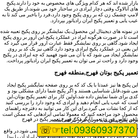
بازار شده اند که هر کدام ویژگی های مخصوص به خود را دارند.پکیج
های آنالاوگ وقتی دچار ایرادی در ساختار خود می شوند،از طریق یک
لامپ چشمک زن که بر روی پکیج وجود دارد،فرد را باخبر می کند تا به
عیب یابی و تعمیر پکیج ایران رادیاتور بپردازد.
در نمونه های دیجیتال این محصول،یک نمایشگر بر روی پکیج تعبیه شده
است تا در صورت هرگونه ایراد در عملکرد پکیج،این ارور بر روی پکیج
ایجاد شود.گاهی بر روی نمایشگر فقط عبارت ارور قرار می گیرد که
این یعنی در عملکرد پکیج ایرادی وجود دارد.گاهی نیز یک کد بر روی
نمایشگر ایجاد می شود که با آن می شود فهمید که چه ایرادی در پکیج
وجود دارد و راحت تر می توان به تعمیر پکیج ایران رادیاتور پرداخت.
تعمیر پکیج بوتان فهرج,منطقه فهرج
این پکیج ها نیز عمدتا با یک کد که بر روی صفحه نمایگشر پکیج ایجاد
می شود،قابل شناسایی هستند و اگر پکیج شما دارای مشکلی بود و
کدی برای شما نمایش داده شد،اولین کار برای تعمیر پکیج بوتان،این
است که عیب یابی انجام دهید و ایرادی که وجود دارد را بررسی کنید
که از کجا نشات می گیرد.برای این کار می توانید به دفترچه راهنمای
محصول خود مراجعه کنید که معمولا تمامی ایرادهایی که ممکن است
تلفن تماس فوری
تعمیر آبگرمکن فهرج,تعمیر پکیج در فهرج
برای پکیج پیش بیاید در آن قرار گرفته است.
☞☏
tel:09360937370
گاهی نیز هنگام خرابی پکیج،هیچ اروری نمایش داده نمی شود.در واقع
در این حالت برد موجود در پکیج بوتان،نتوانسته است ایراد آن را پیدا