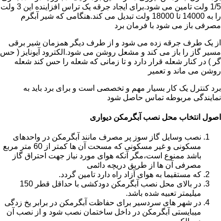
1/5 ولت تامین می شود.برای ایجاد جرقه یک تراس افزاینده این 3 ولت
را به 14000 تا 18000 ولت تبدیل می کند.هنگامی که شیر آبگرم
مصرفی باز می شود با فرمان برد
از یک طرف جرقه زده می شود و از طرف دیگر همزمان شیر برقی
مسیر گاز را باز می کند و مشعل روشن می شود.الکترود آیونایز ( حس
گر ) در کنار شعله قرار دارد و تا زمانی که شعله را حس کند شعله
روشن می ماند و تعمیر
برد کنترل یک کار بسیار مهم و تخصصی است و برای برد باید به
نمایندگی مربوطه تماس حاصل شود
اصول انتخاب محل نصب آبگرمکن دیواری
نصب وسایل گاز سوز پر مصرف مانند آبگرمکن در واحدهای
مسکونی و غیر مسکونی که مسحت آن ها کمتر از 60 متر مربع
باشد ممنوع است،مگر آنکه هوای مورد نیاز جهت احتراق گاز
مصرفی آن ها از طریق دریچه دائمی
که مستقیما به هوای آزاد راه دارد تامین گردد.
در بالای محل نصب آبگرمکن دودکشی با حداقل قطر 150
میلیمتر تعبیه شده باشد.
در شهر های سردسیر برای حفاظت آبگرمکن در برابر یخ زدگی
میبایستی آبگرمکن در داخل ساختمان نصب شود و از نصب آن