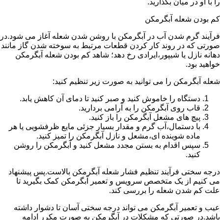
را با او در میان بگذارید.
کم بودن شعله آبگرمکن
فرآیند گرم شدن آب در آبگرمکن با روشن شدن شعله آغاز می شود.در
صورتی که در روند کار کردن قطعات مرتبط به سوخته شدن گاز مانند
دهانه نازل یا شیپور،ایرادی رخ دهد؛ شاهد کم بودن شعله آبگرمکن
خواهید بود.
شعله آبگرمکن را می توانید به صورت زیر تنظیم کنید:
دستگاه را خاموش کنید و صبر کنید تا دمای آن کاهش یابد.
قاب روی آبگرمکن را به آرامی بردارید.
پیچ های مشعل آبگرمکن را باز کنید.
با دستمال،آب گرم و مقدار بسیار جزئی مایع ظرفشویی یا هر
ماده شوینده ای،مشعل و نازل آبگرمکن را تمیز کنید.
سپس اقدام به بستن مجدد مشعل کنید و آبگرمکن را روشن
کنید.
درجه سختی فرآیند تنظیم فشار شعله آبگرمکن بالاست.پس پیشنهاد
می کنیم از یک متخصص سرویس و تعمیر آبگرمکن کمک بگیرید تا
علت کم شدن شعله را بررسی کند.
عیب و تعمیر آبگرمکن می تواند درجه سختی آسان تا دشوار داشته
باشد.در صورتی که مشکلات در آبگرمکن به صورت مکرر ادامه