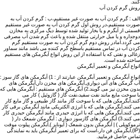
کنند.
روش گرم کردن آب
الف : گرم کردن آب به صورت غیر مستقیم،ب : گرم کردن آب به
صورت مستقیم،در روش اول گرم کردن آب به صورت غیر مستقیم
قسمتی از آبگرم و یا بخار تولید شده توسط دیگ مرکزی به مخازن
دوجداره و یا مبل حرارتی منتقل شده و باعث گرم شدن آب مصرفی
می گردد.امادر روش دوم گرم کردن آب به صورت مستقیم گرم
کردن آب در تماس مستقیم باسطح گرم کننده می باشد مانند سماور
زغالی و نفتی که با استفاده از این روش انواع آبگرمکن های مستقیم
ساخته شده است.
انواع آبگرمکن و تعمیر آبگرمکن
انواع آبگرمکن و تعمیر آبگرمکن عبارتند از : 1) آبگرمکن های گاز سوز :
آب گرمکن های آنی دیواری,آبگرمکن های مخزن دار,آبگرمکن های
بدون مخزن نیز می گویند.2) آبگرمکن های مستقیم : آبگرمکن هایی که
با سوخت مایع مانند نفت سفید،نفت گاز ( گازوئیل ) کار می
کنند,آبگرمکن هایی که با سوخت گاز مانند گاز طبیعی و گاز مایع کار
می کنند,آبگرمکن هایی که با انرژی الکتریکی مانند آبگرمکن برقی کار
می کنند,آبگرمکن هایی که با انرژی حیدری مانند آبگرمکن حیدری کار
می کنند.3) آبگرمکن های گازسوز دیواری : آبگرمکن شمعک دار (
ترموکوپلی ) | آبگرمکن بدون شمعک ( آیونایز ),آبگرمکن پیلوت موقت
(IP),آبگرمکن فن دار،است که برای تعمیر آبگرمکن باید به نمایندگی
تماس حاصل فرمایید.