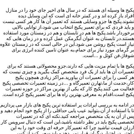
پکیج ها وسیله ای هستند که در سال های اخیر جای خود را در منازل
افراد باز کرده اند و در کمتر خانه ای است که این وسایل دیده
نشوند.پکیج ها جزو وسایلی هستند که تعمیر آن ها کار هر کسی نیست
و باید فردی که برای تعمیر پکیج انتخاب می شود،از توانایی بالایی
برخوردار باشد.پکیج ها هم در تابستان و هم در زمستان مورد استفاده
هستند.در تابستان به عنوان آبگرمکن عمل کرده و در زمان هایی که
نیاز است پکیج روشن می شود.این در حالی است که در زمستان علاوه
بر گرمای مورد نیاز برای حمام،به عنوان تامین کننده انرژی برای
شوفاژ،فن کوئل و …است.
پکیج ها با تمام مزیت هایی که دارند،جزو محصولاتی هستند که برای
تعمیرات آن ها باید از یک فرد متخصص کمک بگیرید و چیزی نیست که
هر کسی را برای تعمیرات آن بیاورید.مراکز زیادی همچون پکیج
کار،خدمت از ما،تهارن تعمیرگاه و …در زمینه تعمیرات تخصصی پکیج
فعالیت می کنند.پکیج کار که یکی از بهترین مراکز در حوزه تعمیرات
پکیج است،اقدام به معرفی بهترین راه ها برای تعمیر پکیج کرده است.
در ادامه به بررسی ایرادات پر استفاده ترین پکیج های بازار می پردازیم
تا با استفاده از آن،بتوانید عیب یابی حداقلی را از پکیج خود انجام دهید و
پس از آن به یک متخصص مراجعه کنید.نکته ای که در تعمیرات
تخصصی پکیج باید در نظر داشته باشید،این است که دنبال سرویس کار
ارزان قیمت نباشید چرا که تعمیرکار حرفه ای وقت خود را به این
راحتی در اختیار دیگران قرار نمی دهد و باید سعی کنید از کسی