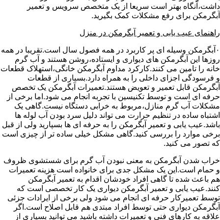
داشت،آنگاه بهتر است سریعا از یک متخصص سرویس و تعمیر
آبگرمکن برای رفع مشکلات کمک بگیرید.
راهنمای عیب یابی و تعمیر آبگرمکن در منزل
۰آبگرمکن وسیله ای پر کاربرد در همه فصول سال است.تقریبا در همه
روزها این آبگرمکن های دیواری و ایستاده،روشن هستند و آب گرم
خانه را تامین می کنند.کارکرد مداوم آبگرمکن خانگی،استهلاک قطعات
و فرسودگی اجزای داخلی را به همراه دارد.بسیاری از قطعات
آبگرمکن قابل تعمیر و تعویض هستند.تعمیرات آبگرمکن یک تخصص
حرفه ای است و توسط تکنیسین با تجربه انجام می شود.اما برخی از
مشکلات آب گرم منازل،مربوط به خرابی دستگاه نیست.گاهی یک
اشتباه ساده در تنظیم حرارت می تواند دلیل سرد بودن آب لوله ها
باشد.عیب یابی و تعمیر آبگرمکن را به حرفه ای ها بسپارید ولی از قبل
برخی موارد را بررسی کنید.گاهی مشکل خیلی ساده تر از چیزی است
که تصور می کنید.
خراب شدن آبگرمکن به معنی نبودن آب گرم برای شستشوی ظروف
و حمام است.این یک مشکل جدی برای خانواده است هزینه تعمیرات
هم باعث شده تا گاهی افراد خودشان اقدام به تعمیر آبگرمکن
کنند.عیب یابی و تعمیر آبگرمکن دیواری یک کار تخصصی است که
توسط تعمیرکار حرفه ای انجام می شود ولی برخی از ایرادات جزئی
آبگرمکن دیواری حتی توسط افراد مبتدی هم قابل اصلاح است.اگر
علاقه به کارهای فنی و تعمیرات داشته باشید می توانید بسیاری از