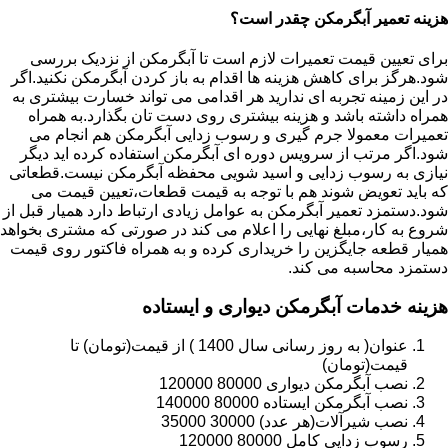
هزینه تعمیر آبگرمکن چقدر است؟
برای تعیین قیمت تعمیرات لازم است تا آبگرمکن از نزدیک بررسی
شود.هرگز برای کاهش هزینه ها اقدام به باز کردن آبگرمکن نکنید.اگر
در این زمینه تجربه ای ندارید هر اقدامی می تواند خسارت بیشتری به
همراه داشته باشد و هزینه بیشتری روی دست تان بگذارد.به همراه
تعمیرات معمولا جرم گیری و رسوب زدایی آبگرمکن هم انجام می
شود.اگر مرتب از سرویس دوره ای آبگرمکن استفاده کرده اید دیگر
نیازی به رسوب زدایی و اسید شویی محفظه آبگرمکن نیست.قطعاتی
که باید تعویض شوند هم با توجه به قیمت قطعات،تعیین قیمت می
شود.دستمزد تعمیر آبگرمکن به عوامل زیادی ارتباط دارد همیار قبل از
شروع به کار،مبلغ نهایی را اعلام می کند در صورتی که مشتری بخواهد
همیار قطعه جایگزین را خریداری کرده و به همراه فاکتور روی قیمت
دستمزد محاسبه می کند.
هزینه خدمات آبگرمکن دیواری و ایستاده
عنوان( به روز رسانی سال 1400 ) از قیمت(تومان) تا
قیمت(تومان)
نصب آبگرمکن دیواری 80000 120000
نصب آبگرمکن ایستاده 80000 140000
نصب شیرآلات(هر عدد) 30000 35000
رسوب زدایی کامل 80000 120000