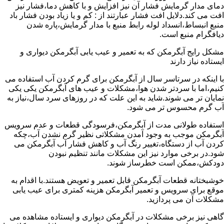
دمای مدار گرمایش فشار آن نیز افزایش و با کاهش دما،فشار نیز
افت می کند.دلایل افت فشار عبارتند از : کم و یا زیاد بودن فشار باد
منبع انبساط،انسداد لوله رابط منبع با مدار گرمایش،پاره شدن
دیافگرام منبع است.
مشکل رایج آبگرمکن که به تعمیر و عیب یابی آبگرمکن دیواری و
ایستاده نیاز دارند
با اینکه در سرتاسر سال از آبگرمکن برای گرم کردن آب استفاده می
کنیم،اما با سردتر شدن هوا،مشکلات و عیب های آبگرمکن یکی یکی
نمایان تر می شوند.شاید به این علت که در روزهای سرد سال،نیاز به
آب گرم محسوس تر می شود.
استفاده طولانی مدت از آبگرمکن،فرسودگی قطعات و عدم سرویس
آبگرمکن موجب به وجود آمدن مشکلاتی نظیر گرم نشدن آب،چکه
کردن آب از دستگاه،تغییر رنگ آب و کاهش فشار آب آبگرمکن می
شود.در برخی موارد نیز این مشکلات مانند تنظیم نبودن
دودکش،ممکن است خطرساز شوند.
خوشبختانه قطعات آبگرمکن قابل تعمیر و تعویض هستند.با اقدام به
موقع برای سرویس و تعمیر آبگرمکن هزینه کمتری برای عیب یابی
مشکلات آن می پردازید.
گاهی نیز برخی مشکلات در آبگرمکن دیواری و ایستاده مشاهده می