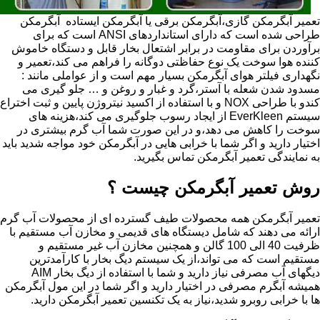
تعمیر آبگرمکن گازی،آبگرمکن برقی یا آبگرمکن ایستاده ​ آبگرمکن
طراحی شده است که دارای استانداردهای ANSI است که برای
برآوردن برای مقاومت در برابر اشتعال بخار قابل و دستگاه خاموش
کننده هوا سوخت یک نوع حفاظتی دوگانه را فراهم می کند،تعمیر و
نگهداری فیلتر هوای آبگرمکن بسیار مهم است و از عواملی مانند :
مسدود شدن شعله با آستر،گرد و غبار و روغن و … جلو گیری می
کندو با طراحی NOX و با استفاده از اکسید نیتروژن پایین و ثبت اختراع
سیستم EverKleen از ایجاد رسوب جلوگیری می کند،هزینه های
سوخت را کاهش می دهد،و در این صورت شما آب گرم بیشتری در
اختیار دارید و اگر شما با خرابی هایی در آبگرمکن خود مواجه شدید باید
به نمایندگی تعمیر آبگرمکن تماس بگیرید.
روش تعمیر آبگرمکن چیست ؟
تعمیر آبگرمکن همه محصولات طیف گسترده ای از محصولات آب گرم
ارائه می دهند که شامل دیستگاه های قدیمی و مخازن آب مستقیم با
ظرفیت 40 الی 100 گالن و همچنین مخازن آب غیر مستقیم و
مستقیم است که می تواند،از یک سیستم دیگ بخار با کارآمدترین
دیگهای آب مصرفی نیاز دارید و شما با استفاده از دیگ بخار AIM
همیشه آبگرم مصرفی در اختیار دارید و اگر شما در این مول آبگرمکن
ها با خرابی روبرو شدید،نیاز به یک تکنسین تعمیر آبگرمکن دارید.