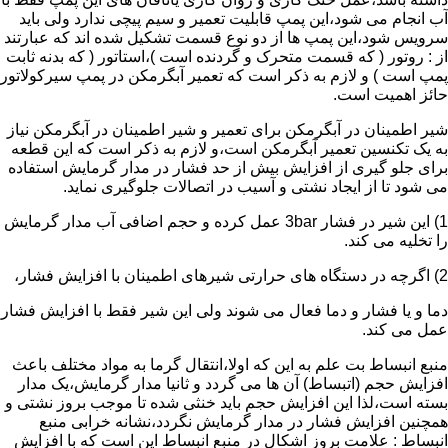
آب انجام می شود،این پمپ قابلیت تعمیر و سیم پیچی ندارد ولی باید
سرویس شود،این پمپ ها از دو نوع قسمت تشکیل شده اند که عبارتند
از : روتور ( که قسمت متحرک و گردنده است )،استاتور ( که بدنه ثابت
پمپ است ) و لازم به ذکر است که تعمیر آبگرمکن در پمپ سیرکولاتور
حائز اهمیت است.
شیر اطمینان در آبگرمکن برای تعمیر و شیر اطمینان در آبگرمکن نیاز
به یک تکنسین تعمیر آبگرمکن است،و لازم به ذکر است که این قطعه
برای جلو گیری از افزایش بیش از حد فشار در مدار گرمایش استفاده
می شود تا از ایجاد نشتی و آسیب در اتصالات جلوگیری نماید.
1) این شیر در فشار 3bar عمل کرده و حجم اضافی آب مدار گرمایش
را تخلیه می کند.
2) اگرچه در دستگاه های حرارتی شیرهای اطمینان با افزایش فشار،
دما و یا فشار و دما فعال می شوند ولی این شیر فقط با افزایش فشار
عمل می کند.
منبع انبساط بت علم به این که اولا،انتقال گرما به مواد مختلف باعث
افزایش حجم (اتبساط) آن ها می گردد و ثانیا مدار گرمایش،یک مدار
بسته است،لذا این افزایش حجم باید خنثی شده تا موجب بروز نشتی و
همچنین افزایش فشار در مدار گرمایش نگردد،نشانه خرابی منبع
انبساط : علامت بروز اشکال در منبع انبساط این است که با افزایش