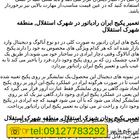
استفاده کنید که در عین قیمت مناسب،از مهارت بالایی نیز برخوردار
باشد.
تعمیر پکیج ایران رادیاتور در شهرک استقلال, منطقه
شهرک استقلال
پکیج های ایران رادیور به صورت کلی در دو نوع آنالوگ و دیجیتال وارد
بازار شده اند که هر کدام ویژگی های مخصوص به خود را دارند.پکیج
های آنالاوگ وقتی دچار ایرادی در ساختار خود می شوند،از طریق یک
لامپ چشمک زن که بر روی پکیج وجود دارد،فرد را باخبر می کند تا به
عیب یابی و تعمیر پکیج ایران رادیاتور بپردازد.
در نمونه های دیجیتال این محصول،یک نمایشگر بر روی پکیج تعبیه شده
است تا در صورت هرگونه ایراد در عملکرد پکیج،این ارور بر روی پکیج
ایجاد شود.گاهی بر روی نمایشگر فقط عبارت ارور قرار می گیرد که
این یعنی در عملکرد پکیج ایرادی وجود دارد.گاهی نیز یک کد بر روی
نمایشگر ایجاد می شود که با آن می شود فهمید که چه ایرادی در پکیج
وجود دارد و راحت تر می توان به تعمیر پکیج ایران رادیاتور پرداخت.
تعمیر پکیج بوتان شهرک استقلال, منطقه شهرک استقلال
تلفن تماس فوری
تعمیر آبگرمکن شهرک استقلال,تعمیر پکیج در
☞☏
tel:09127783292
این پکیج ها نیز عمدتا با یک کد که بر روی صفحه نمایگشر پکیج ایجاد
شهرک استقلال
می شود،قابل شناسایی هستند و اگر پکیج شما دارای مشکلی بود و