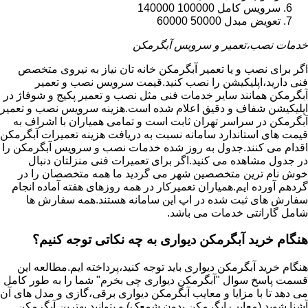
سرویس کامل 100000 140000
تعویض مبدل 50000 60000
خدمات نصب،تعمیر و سرویس آبگرمکن
اگر برای نصب و یا تعمیر آبگرمکن خانه تان نیاز به نیروی متخصص
فنی دارید،اپلیکیشن را نصب کنید.قیمت سرویس نصب و تعمیر
آبگرمکن همانند سایر خدمات فنی مثل نصب و تعمیر پکیج و شوفاژ در
اپلیکیشن شفاف و دقیق اعلام شده است.هزینه سرویس نصب و تعمیر
آبگرمکن در سراسر تهران ثابت است و تمامی همیاران با اشراف به
قیمت های استاندارد سامانه نسبت به دریافت هزینه تعمیرات آبگرمکن
اقدام می کنند.جدول به روز شده خدمات نصب و سرویس آبگرمکن را
در جدول مشاهده می کنید.اگر برای تعمیرات فنی منزلتان دنبال
خوش نام ترین متخصصین شهر می گردید ما همه متخصصان را در
گردهم آورده ایم.همیاران تعمیرکار در همه روزهای هفته آماده انجام
سفارش های ثبت شده در اپ این سامانه هستند.همه سفارش ها
شامل گارانتی خدمات می باشد.
هنگام خرید آبگرمکن دیواری به چه نکاتی توجه کنیم؟
هنگام خرید آبگرمکن دیواری باید توجه کنید،پرداخته ایم.مطالعه این
قسمت پاسخ سوال "آبگرمکن دیواری چی بخرم" شما را به طور کامل
می دهد تا با مزایا و معایب آبگرمکن دیواری برقی،گازی و مدل های آن
آشنا شوید (معایب ابگرمکن بدون شمعک) و بتوانید بهترین آبگرمکن