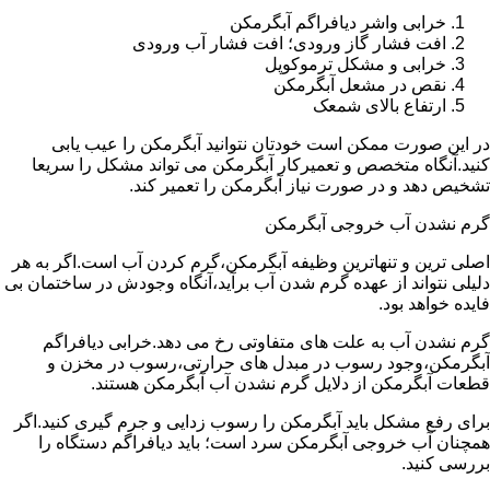
خرابی واشر دیافراگم آبگرمکن
افت فشار گاز ورودی؛ افت فشار آب ورودی
خرابی و مشکل ترموکوپل
نقص در مشعل آبگرمکن
ارتفاع بالای شمعک
در این صورت ممکن است خودتان نتوانید آبگرمکن را عیب یابی
کنید.آنگاه متخصص و تعمیرکار آبگرمکن می تواند مشکل را سریعا
تشخیص دهد و در صورت نیاز آبگرمکن را تعمیر کند.
گرم نشدن آب خروجی آبگرمکن
اصلی ترین و تنهاترین وظیفه آبگرمکن،گرم کردن آب است.اگر به هر
دلیلی نتواند از عهده گرم شدن آب برآید،آنگاه وجودش در ساختمان بی
فایده خواهد بود.
گرم نشدن آب به علت های متفاوتی رخ می دهد.خرابی دیافراگم
آبگرمکن،وجود رسوب در مبدل های حرارتی،رسوب در مخزن و
قطعات آبگرمکن از دلایل گرم نشدن آب آبگرمکن هستند.
برای رفع مشکل باید آبگرمکن را رسوب زدایی و جرم گیری کنید.اگر
همچنان آب خروجی آبگرمکن سرد است؛ باید دیافراگم دستگاه را
بررسی کنید.