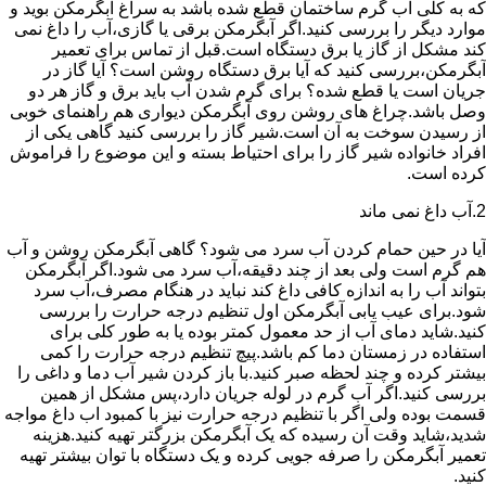
که به کلی آب گرم ساختمان قطع شده باشد به سراغ آبگرمکن بوید و
موارد دیگر را بررسی کنید.اگر آبگرمکن برقی یا گازی،آب را داغ نمی
کند مشکل از گاز یا برق دستگاه است.قبل از تماس برای تعمیر
آبگرمکن،بررسی کنید که آیا برق دستگاه روشن است؟ آیا گاز در
جریان است یا قطع شده؟ برای گرم شدن آب باید برق و گاز هر دو
وصل باشد.چراغ های روشن روی آبگرمکن دیواری هم راهنمای خوبی
از رسیدن سوخت به آن است.شیر گاز را بررسی کنید گاهی یکی از
افراد خانواده شیر گاز را برای احتیاط بسته و این موضوع را فراموش
کرده است.
2.آب داغ نمی ماند
آیا در حین حمام کردن آب سرد می شود؟ گاهی آبگرمکن روشن و آب
هم گرم است ولی بعد از چند دقیقه،آب سرد می شود.اگر آبگرمکن
بتواند آب را به اندازه کافی داغ کند نباید در هنگام مصرف،آب سرد
شود.برای عیب یابی آبگرمکن اول تنظیم درجه حرارت را بررسی
کنید.شاید دمای آب از حد معمول کمتر بوده یا به طور کلی برای
استفاده در زمستان دما کم باشد.پیچ تنظیم درجه حرارت را کمی
بیشتر کرده و چند لحظه صبر کنید.با باز کردن شیر آب دما و داغی را
بررسی کنید.اگر آب گرم در لوله جریان دارد،پس مشکل از همین
قسمت بوده ولی اگر با تنظیم درجه حرارت نیز با کمبود اب داغ مواجه
شدید،شاید وقت آن رسیده که یک آبگرمکن بزرگتر تهیه کنید.هزینه
تعمیر آبگرمکن را صرفه جویی کرده و یک دستگاه با توان بیشتر تهیه
کنید.