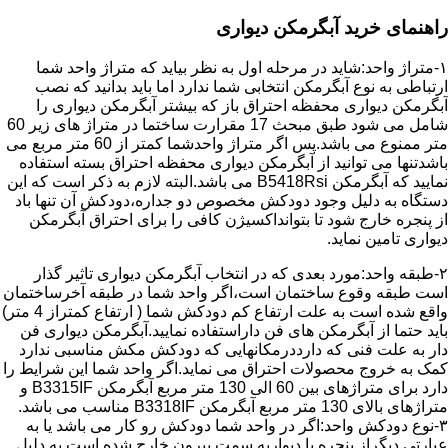
راهنمای خرید آبگرمکن دیواری
۱-متراژ واحد:شاید در مرحله اول به نظر بیاید که متراژ واحد شما
ارتباطی به نوع آبگرمکن انتخابی شما ندارد اما باید بدانید که نصب
آبگرمکن دیواری محفظه احتراق باز که بیشتر آبگرمکن دیواری را
شامل می شود طبق مبحث 17 مقرارت ساختما در متراژ های زیر 60
متر ممنوع می باشد.پس اگر متراژ واحدشما کمتر از 60 متر مربع می
باشدتنها می توانید از آبگرمکن دیواری محفظه احتراق بسته استفاده
نمایید که آبگرمکن B5418Rsi می باشد.البته لازم به ذکر است که این
دستگاه به دلیل وجود دودکش مخصوص دو جداره،دودکش آن تنها باد
از پنجره خارج شود تا بتوانداکسیژن کافی را برای احتراق آبگرمکن
دیواری تامین نماید.
۲-طبقه واحد:مورد بعدی که در انتخاب آبگرمکن دیواری تاثیر گذار
است طبقه وقوع ساختمان است،اگر واحد شما در طبقه آخرساختمان
واقع شده است به علت ارتفاع کم دودکش شما ( ارتفاع کمتراز 4 متر)
باید حتما از آبگرمکن های فن داراستفاده نمایید.آبگرمکن دیواری فن
دار به علت فنی که دارددرمکانهایی که دودکش مکش مناسبی ندارد
کمک به خروج محصولات احتراق می نماید.اگر واحد شما این شرایط را
دارد برای متراژهای بین 60 الی 130 متر مربع آبگرمکن B3315IF و
متراژهای بالای 130 متر مربع آبگرمکن B3318IF مناسب می باشد.
۳-نوع دودکش واحد:اگر در واحد شما دودکش رو کار می باشد یا به
عبارتی دیگراز پنجره یا دیواربه سمت بیرون خارج شده است به دلیل