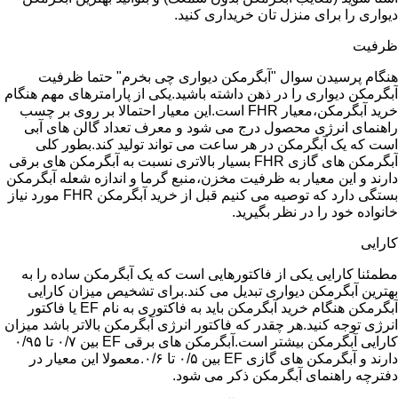
دیواری را برای منزل تان خریداری کنید.
ظرفیت
هنگام پرسیدن سوال "آبگرمکن دیواری چی بخرم" حتما ظرفیت
آبگرمکن دیواری را در ذهن داشته باشید.یکی از پارامترهای مهم هنگام
خرید آبگرمکن،معیار FHR است.این معیار احتمالا بر روی بر چسب
راهنمای انرژی محصول درج می شود و معرف تعداد گالن های آبی
است که یک آبگرمکن در هر ساعت می تواند تولید کند.بطور کلی
آبگرمکن های گازی FHR بسیار بالاتری نسبت به آبگرمکن های برقی
دارند و این معیار به ظرفیت مخزن،منبع گرما و اندازه شعله آبگرمکن
بستگی دارد که توصیه می کنیم قبل از خرید آبگرمکن FHR مورد نیاز
خانواده خود را در نظر بگیرید.
کارایی
مطمئنا کارایی یکی از فاکتورهایی است که یک آبگرمکن ساده را به
بهترین آبگرمکن دیواری تبدیل می کند.برای تشخیص میزان کارایی
آبگرمکن هنگام خرید آبگرمکن باید به فاکتوری به نام EF یا فاکتور
انرژی توجه کنید.هر چقدر که فاکتور انرژی آبگرمکن بالاتر باشد میزان
کارایی آبگرمکن بیشتر است.آبگرمکن های برقی EF بین ۰/۷ تا ۰/۹۵
دارند و آبگرمکن های گازی EF بین ۰/۵ تا ۰/۶.معمولا این معیار در
دفترچه راهنمای آبگرمکن ذکر می شود.