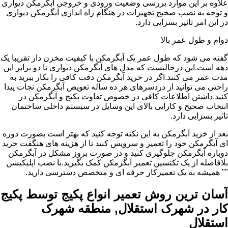
علاوه بر این موارد بررسی وضعیت ورودی و خروجی آبگرمکن دیواری
و توجه به نصب صحیح تجهیزات در هنگام راه اندازی آبگرمکن دیواری
در این امر تاثیر بسزایی دارد.
دوام و طول عمر بالا
گفته می شود که طول عمر یک آبگرمکن با کیفیت مخزن دار تقریبا یک
دهه است.این درحالیست که مدل های آبگرمکن دیواری تا دو برابر این
مدت عمر می کنند.اگر در خرید آبگرمکن دقت کافی را بکار ببرید به
راحتی می توانید از دردسرهای هر ده ساله تعویض آبگرمکن نجات پیدا
کنید.داشتن اطلاعات کافی در خصوص تفاوت پکیج و آبگرمکن در
انتخاب صحیح و کارایی بالای این وسایل در سیستم داخلی ساختمان
تاثیر بسزایی دارد.
بعد از خرید آبگرمکن به این نکته توجه کنید که بهتر است بصورت دوره
ای آبگرمکن خود را تعمیر و سرویس کنید تا از هزینه های هنگفت خرید
دوباره آبگرمکن جلوگیری کنید و در صورت بروز مشکل در آبگرمکن
بلافاصله از یک تکنسین تعمیر آبگرمکن کمک بگیرید.با نصب اپلیکیشن
"" همیشه به یک تعمیرکار حرفه ای و متخصص دسترسی دارید.
آسان ترین روش تعمیر انواع پکیج توسط پکیج
کار در شهرک استقلال, منطقه شهرک
استقلال