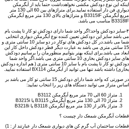
اینکه این نوع دودکش مکشی نخواهدداشت حتما باید از آبگرمکن
دیواری فن دار استفاده نمایید.برای متراژهای بین 60 الی 130 متر
مربع آبگرمکن B3315IF و متراژهای بالای 130 متر مربع آبگرمکن
B3318IF مناسب می باشد.
۴-سایز دودکش واحد:اگر واحد شما دارای دودکش تو کار تا پشت بام
می باشد سایز این دودکش تعیین کننده نوع آبگرمکن دیواری انتخابی
شما می باشد.در کل دودکش های توکار در دو سایز 10 سانتی متری و
15 سانتی متری می باشد به عبارت دیگر قطر دودکش داخل کار این
ابعاد می باشد.برای اینکه بهتر بتوانیم منظورمان را برسانیم دودکش
های سایز دودکش بخاری 10 سانتی متری می باشد.اگر واحد شما
دودکش تو کار تا پشت بام با سایز 10 سانتی متری ( هم اندازه دودکش
بخاری) داشته باشد تنها می توانید از آبگرمکن BX114 استفاده نمایید.
در صورتی که واحد شما دارای دودکش 15 سانتی تو کار می باشد بر
اساس متراژ می توانید دستگاه های زیر را انتخاب نمایید:
متراژ 60 الی 70 متر مربع آبگرمکن B3112
متراژ 70 الی 130 متر مربع آبگرمکن B3115 یا B3215i
متراژ بالاتر از 130 متر مربع آبگرمکن B3118 یا B3218i
قطعات آبگرمکن شمعک دار چیست ؟
قطعات ساختمان آب گرم کن های دیواری شمعک دار عبارتند از : 1)