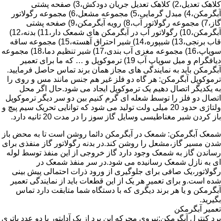
کلاهک تعدیل،2) کلاهک تعدیل جریان دودکش،3) صفحه پشتی
آبگرمکن،4) مبدل گرمایی،5) مجموعه مشعل،6) مجموعه رگولاتور
گاز،7) مجموعه رگولاتور آب،8) رویه آبگرمکن،9) صفحه پشتی
آبگرمکن،10) رگولاتور آب در آبگرمکن های شمعک دار،11) بدنه،12)
قاب برنجی،13) شیپوره،14) شیر احتراق آهسته،15) مجموعه ساقه
سوپاپ،16) مجموعه مغزی آب بندی،17) شیر تنظیم دما،18) مجموعه
دیافگرام و میل سوپاپ آب 19) ترموکوپل و … که ما برای تعمیر
آبگرمکن باید به نمایندگی های مجاز همان برند تماس حاصل فرمایید.
ترموکوپل آبگرمکن: هر گاه دو فلز غیر هم جنس مانند مس و روی را
به یکدیگر اتصال دهیم یک ترموکوپل ایجاد می شود.حال اگر محل
اتصال دو فلز را توسط شعله ای گرم کنیم بین دو سر دیگر ترموکوپل
ولتاژی حدود 20 میلی ولت تولید می شود که توانایی تحریک سیم پیچ و
باز کردن شیر مغناطیسی وسایل گاز سوز را در مدت 20 ثانیه دارد.
شمعک آبگرمکن: شمعک در آبگرمکن دائما روشن است تا به محض باز
شدن مسیر گاز،مشعل را روشن کند.در بدنه رگولاتور گاز منفذی برای
رساندن گاز به شمعک وجود دارد گاز خروجی از این منفذ توسط لوله
ای به نازل شمعک رسانیده می شود.در سر منفذ شمعک در
رگولاتور،یک صافی برای جلوگیری از ورود ذرات احتمالی پیش بینی
شده است.و برای تعمیر هر یک از این قطعات باید از نمایندگی تعمیر
آبگرمکن و یا هر برند دیگری که با دستگاه شما متابقت دارد تماس
بگیرید.
تعمیر آبگرمکن
برد کنترل آبگرمکن:نیروی محرکه این برد از یک آدابتور یا دو عدد باتری