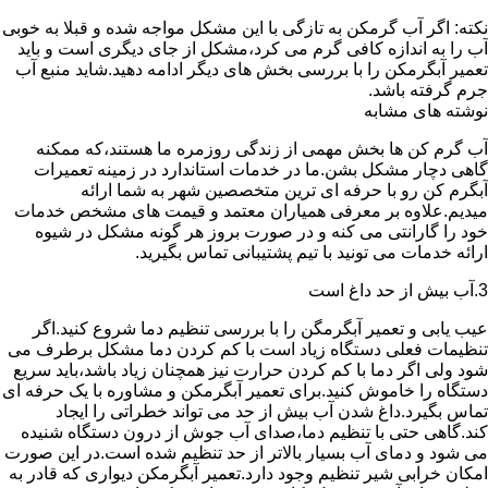
نکته: اگر آب گرمکن به تازگی با این مشکل مواجه شده و قبلا به خوبی
آب را به اندازه کافی گرم می کرد،مشکل از جای دیگری است و باید
تعمیر آبگرمکن را با بررسی بخش های دیگر ادامه دهید.شاید منبع آب
جرم گرفته باشد.
نوشته های مشابه
آب گرم کن ها بخش مهمی از زندگی روزمره ما هستند،که ممکنه
گاهی دچار مشکل بشن.ما در خدمات استاندارد در زمینه تعمیرات
آبگرم کن رو با حرفه ای ترین متخصصین شهر به شما ارائه
میدیم.علاوه بر معرفی همیاران معتمد و قیمت های مشخص خدمات
خود را گارانتی می کنه و در صورت بروز هر گونه مشکل در شیوه
ارائه خدمات می تونید با تیم پشتیبانی تماس بگیرید.
3.آب بیش از حد داغ است
عیب یابی و تعمیر آبگرمگن را با بررسی تنظیم دما شروع کنید.اگر
تنظیمات فعلی دستگاه زیاد است با کم کردن دما مشکل برطرف می
شود ولی اگر دما با کم کردن حرارت نیز همچنان زیاد باشد،باید سریع
دستگاه را خاموش کنید.برای تعمیر آبگرمکن و مشاوره با یک حرفه ای
تماس بگیرد.داغ شدن آب بیش از حد می تواند خطراتی را ایجاد
کند.گاهی حتی با تنظیم دما،صدای آب جوش از درون دستگاه شنیده
می شود و دمای آب بسیار بالاتر از حد تنظیم شده است.در این صورت
امکان خرابی شیر تنظیم وجود دارد.تعمیر آبگرمکن دیواری که قادر به