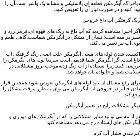
دیافراگم آبگرمکن قطعه ای پلاستیکی و مشابه یک واشر است.آن را
پیدا کنید و در صورت نیاز آن را تعویض کنید.
رنگ گرفتگی آب داغ خروجی
اگر اخیرا مشاهده کردید که آب داغ به رنگ های قهوه ای،قرمز،زرد و
سبز درآمده است؛ نشان از مشکل در آبگرمکن شماست.گاهی طعم و
بوی آب نیز تغییر می کند.
اکسیده شدن لوله های مسی آبگرمکن علت اصلی رنگ گرفتگی آب
داغ است.اگر آبگرمکن شما قدیمی است،سریعا لوله های آبگرمکن را
بررسی کنید.زیرا استفاده از آب زنگ زده،موجب بروز مشکلاتی در
سلامت شما و خانواده تان خواهد شد.
برای رفع مشکل آن باید لوله های آبگرمکن تعویض شوند.همچنین قرار
دادن فیلتر در خروجی آب آبگرمکن می توان به طور موقت مشکل را
رفع کند.
دیگر مشکلات رایج در تعمیر آبگرمکن
در ادامه می توانید سایر مشکلاتی را که در آبگرمکن های دیواری و
آبگرمکن های ایستاده رخ می دهد،مشاهده کنید:
کم شدن فشار آب گرم