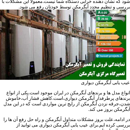
شود که نشان دهنده خرابی دستگاه شما نیست.معمولا این مشکلات با
بررسی و تنظیم مجدد آبگرمکن توسط خودتان رفع می شود.
عیب یابی آبگرمکن دیواری
انواع مدل ها و برندهای آبگرمکن در ایران موجود است.یکی از انواع
برندهای پرطرفدار آبگرمکن دیواری،است.کاهش فشار آب،خاموش
شدن،جرقه نزدن آبگرمکن از رایج ترین مواردی است که در این مدل
آبگرمکن بروز می کند.
در ادامه،علت بروز مشکلات متداول آبگرمکن و راه حل رفع آن ها را
بررسی کرده ایم.برای عیب یابی آبگرمکن دیواری می توانید از