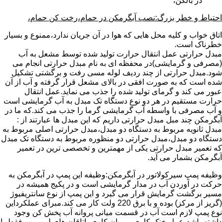
در بالکن،
احتیاط و خطر بزرگ:نصب آبگرمکن در حمام،رخت کن حمام،
اتاق خواب و کلیه محل هایی که هوا در آن جریان ندارد،ممنوع و بسیار
خطرناک است.
مبدل حرارتی عمل انتقال حرارت تولید شده توسط مشعل به آب
(مصرفی و گرمایشی)در محفظه ای به نام مبدل حرارتی انجام می
شود.مبدل حرارتی از چند ردیف لوله مسی رفت و برگشتی تشکیل
شده است که به صورت افقی در بالای مشعل قرار گرفته و آب از آن
عبور می کند و گرمای تولید شده را جذب می نماید.عمل انتقال
حرارت مستقیم در هر دو نوع دستگاه تک مبدل به آب گرمایشی است
و آب مصرفی با واسطه آب گرمایشی گرما را جذب می کند.که ما در
آبگرمکن چند مبل مبدل حرارتی داریم که این مبدل ها عبارتند از :
مبدل ثانویه مربوط به دستگاه دو مبدل،مبدل حرارتی اصلی مربوط به
دستگاه دو مبدل،مبدل حرارتی دو منظوره مربوط به دستگاه تک مبدل
که تعمیر مبدل حرارتی یکی از مهمترین و تخصصی ترین در تعمیر
آبگرمکن بشمار می آید.
وظیفه پمپ سیرکولاتور در آبگرمکن:وظیفه این پمپ در آبگرمکن به
حرکت در آوردن آب در مدار گرمایشی است و در پکیج همیشه در
مسیر برگشت گرمایش قرار می گیرد و این پمپ از نوع سانتریفیوژ
(گریز از مرکز) بوده و با برق 220 ولت کار می کند.مبرای عملکرداین
نوع پمپ لازم است آب در قسمت میانی پروانه آب پخش کن وجود
داشته باشد،عمل خنک کاری و روان کاری یاتاقان های این پمپ فقط با