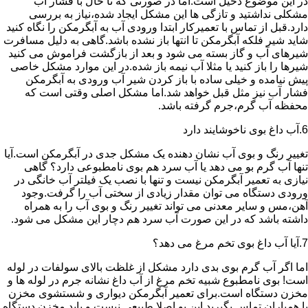
در این موضوع دخیل است.اما در صورتی که تا حال با فشار آب
مشکلی نداشتید و تازگی ها این مشکل ایجاد شده،نیاز به بررسی
دارد.قبل از تماس با تعمیرکار ابتدا ورودی آب به آبگرمکن را نگاه کنید
شاید شیر فلکه آبگرمکن تا انتها باز نشده باشد.گاهی به دلیل مسافرت
شیرهای آب و گاز بسته می شود و بعد از بازگشت فراموش می کنید
شیرها را باز کنید یا مثلا آب نیمه باز شده.در این موارد مشکل خاصی
پیش نیامده و خیلی ساده با باز کردن شیر آب ورودی به آبگرمکن
فشار آب نیز مثل قبل خواهد شد.اما مشکل اصلی وقتی است که
محفظه آب گرم،جرم گرفته باشد.
6.آب داغ بوی ناخوشایند دارد
تغییر رنگ و بوی آب نشان دهنده یک مشکل جدی در آبگرمکن است.آیا
تنها آب گرم بو می دهد یا آب سرد هم بوی نامطبوعی دارد؟ گاهی
نیازی به تعمیر آبگرمکن نیست و تنها با نصب یک فیلتر آب خانگی در
ورودی دستگاه می توان مقدار زیادی از سختی آب را گرفت.وجود
آهن،مس و سایر معدنی می تواند تغییر رنگ و بوی آب را به همراه
داشته باشد که در این صورت آب سرد هم دچار این مشکل می شود.
7.آیا آب داغ بوی تخم مرغ می دهد؟
اما اگر آب گرم بوی بدی دارد مشکل از غلظت بالای سولفات در لوله
است! بوی نامطبوع شبیه تخم مرغ از آب داغ نشانه جرم در لوله ها و
مخزن دستگاه است.برای تعمیر آبگرمکن دیواری و شستشوی مخزن
با همیاران تماس بگیرید.این بو اصلا طبیعی نیست و باید مخزن دستگاه