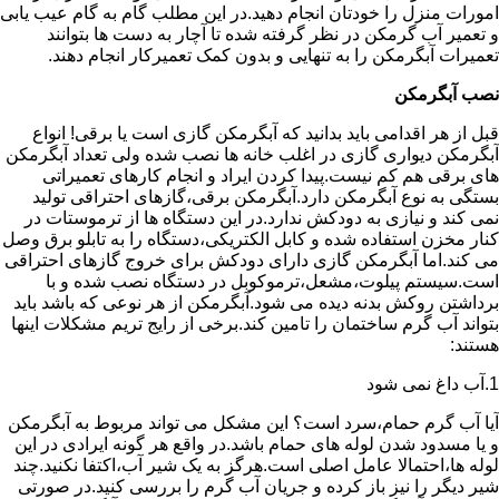
امورات منزل را خودتان انجام دهید.در این مطلب گام به گام عیب یابی
و تعمیر آب گرمکن در نظر گرفته شده تا آچار به دست ها بتوانند
تعمیرات آبگرمکن را به تنهایی و بدون کمک تعمیرکار انجام دهند.
نصب آبگرمکن
قبل از هر اقدامی باید بدانید که آبگرمکن گازی است یا برقی! انواع
آبگرمکن دیواری گازی در اغلب خانه ها نصب شده ولی تعداد آبگرمکن
های برقی هم کم نیست.پیدا کردن ایراد و انجام کارهای تعمیراتی
بستگی به نوع آبگرمکن دارد.آبگرمکن برقی،گازهای احتراقی تولید
نمی کند و نیازی به دودکش ندارد.در این دستگاه ها از ترموستات در
کنار مخزن استفاده شده و کابل الکتریکی،دستگاه را به تابلو برق وصل
می کند.اما آبگرمکن گازی دارای دودکش برای خروج گازهای احتراقی
است.سیستم پیلوت،مشعل،ترموکوبل در دستگاه نصب شده و با
برداشتن روکش بدنه دیده می شود.آبگرمکن از هر نوعی که باشد باید
بتواند آب گرم ساختمان را تامین کند.برخی از رایج تریم مشکلات اینها
هستند:
1.آب داغ نمی شود
آیا آب گرم حمام،سرد است؟ این مشکل می تواند مربوط به آبگرمکن
و یا مسدود شدن لوله های حمام باشد.در واقع هر گونه ایرادی در این
لوله ها،احتمالا عامل اصلی است.هرگز به یک شیر آب،اکتفا نکنید.چند
شیر دیگر را نیز باز کرده و جریان آب گرم را بررسی کنید.در صورتی