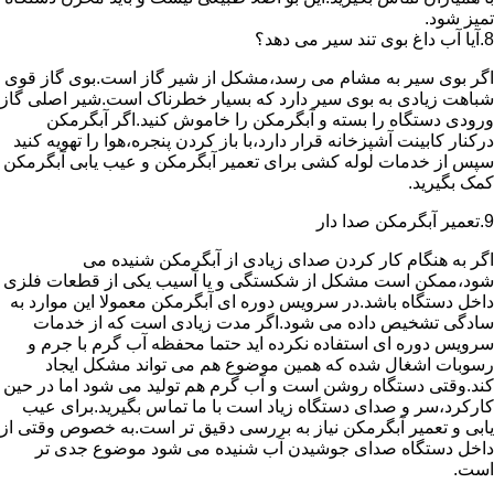
تمیز شود.
8.آیا آب داغ بوی تند سیر می دهد؟
اگر بوی سیر به مشام می رسد،مشکل از شیر گاز است.بوی گاز قوی
شباهت زیادی به بوی سیر دارد که بسیار خطرناک است.شیر اصلی گاز
ورودی دستگاه را بسته و آبگرمکن را خاموش کنید.اگر آبگرمکن
درکنار کابینت آشپزخانه قرار دارد،با باز کردن پنجره،هوا را تهویه کنید
سپس از خدمات لوله کشی برای تعمیر آبگرمکن و عیب یابی آبگرمکن
کمک بگیرید.
9.تعمیر آبگرمکن صدا دار
اگر به هنگام کار کردن صدای زیادی از آبگرمکن شنیده می
شود،ممکن است مشکل از شکستگی و یا آسیب یکی از قطعات فلزی
داخل دستگاه باشد.در سرویس دوره ای آبگرمکن معمولا این موارد به
سادگی تشخیص داده می شود.اگر مدت زیادی است که از خدمات
سرویس دوره ای استفاده نکرده اید حتما محفظه آب گرم با جرم و
رسوبات اشغال شده که همین موضوع هم می تواند مشکل ایجاد
کند.وقتی دستگاه روشن است و آب گرم هم تولید می شود اما در حین
کارکرد،سر و صدای دستگاه زیاد است با ما تماس بگیرید.برای عیب
یابی و تعمیر آبگرمکن نیاز به بررسی دقیق تر است.به خصوص وقتی از
داخل دستگاه صدای جوشیدن آب شنیده می شود موضوع جدی تر
است.