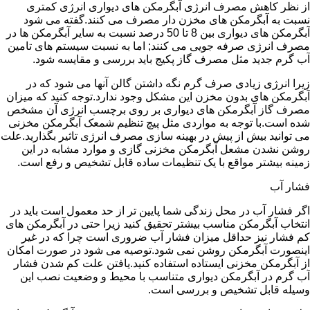
از نظر کاهش مصرف انرژی آبگرمکن های دیواری انرژی کمتری
نسبت به آبگرمکن های مخزن دار مصرف می کنند.گفته می شود
آبگرمکن های دیواری بین 8 تا 50 درصد نسبت به سایر آبگرمکن ها در
مصرف انرژی صرفه جویی می کنند; اما به نسبت سیستم های تامین
آب گرم جدید مثل مصرف گاز پکیج باید بررسی و مقایسه شود.
زیرا انرژی زیادی صرف گرم نگه داشتن گالن آنها می شود که در
آبگرمکن های بدون مخزن این مشکل وجود ندارد.توجه کنید که میزان
مصرف گاز آبگرمکن های دیواری بر روی برچسب انرژی آن مشخص
شده است.با توجه به مواردی مثل پیچ تنظیم شمعک آبگرمکن مخزنی
می توانید بیش از پیش در بهینه سازی مصرف انرژی تاثیر بگذارید.علت
روشن نشدن مشعل آبگرمکن مخزنی گازی و موارد مشابه در این
زمینه بیشتر مواقع با یک تنظیمات ساده قابل تشخیص و رفع است.
فشار آب
اگر فشار آب در محل زندگی شما پایین تر از حد معمول است باید در
انتخاب آبگرمکن مناسب بیشتر تحقیق کنید زیرا حتی در آبگرمکن های
کم فشار نیز حداقل میزان فشار آب ضروری است چرا که در غیر
اینصورت آبگرمکن روشن نمی شود.توصیه می شود در صورت امکان
از آبگرمکن مخزنی ایستاده استفاده کنید.یافتن علت کم شدن فشار
آب گرم در آبگرمکن دیواری متناسب با محیط و وضعیت نصب این
وسیله قابل تشخیص و بررسی است.