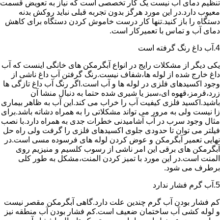
تنظیم دمای آب نیست یک کار تخصصی است که نیاز به تعویض قسمت
معیوب دارد.در این مورد هرگز بدون تجربه قبلی نباید روکش بدنه
دستگاه را باز کنید.تنها کار درست خاموش کردن دستگاه برای کاهش
دمای آب و تماس با تعمیرکار است.
4.آب داغ رنگ گرفته است
یکی دیگر از مشکلات رایج در انواع آبگرمکن های خانگی اینست که آب
داغ خارج شده از لوله ها،شفاف نیست.رنگ گرفتن آب داغ ناشی از
وجود اکسیدهای فلزی در لوله ها و آب است.اگر رنگ آب داغ تازگی ها
زرد،قرمز،قهوه ای،سبز یا شیری شده حتما به دنبال منشا آن
باشید.اکسید فلزی کیفیت آب را خراب می کند.این آب به ظاهر بیماری
زا نیست ولی به مرور می تواند مشکلاتی را به همراه دشاته باشد.برای
مثال وجود سرب در آب آشامیدنی خطرات جدی به همراه دارد.با نصب
فیلتر می توان تا حدودی جلوی اکسیدهای فلزی را گرفت ولی راه حل
نهایی تعمیر آبگرمکن و عوض کردن لوله های فرسوده مسی است.در
آبگرمکن های برقی این امر ناشی از رسوب کلسیم و منیزیم روی
المنت است.در این مورد با تمیز کردن المنت،مشکل به طور کلی
برطرف می شود.
5.آب گرم فشار ندارد
کم فشار بودن آب گرم چندین علت دارد.گاهی آبگرمکن مقصر نیست
و لوله کشی آب ساختمان ضعیف است.کم فشار بودن آب منطقه نیز