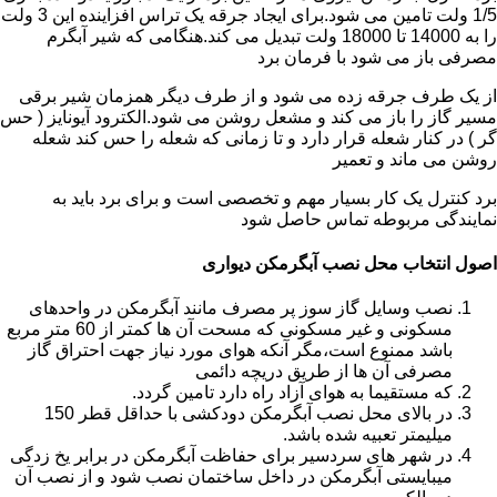
1/5 ولت تامین می شود.برای ایجاد جرقه یک تراس افزاینده این 3 ولت
را به 14000 تا 18000 ولت تبدیل می کند.هنگامی که شیر آبگرم
مصرفی باز می شود با فرمان برد
از یک طرف جرقه زده می شود و از طرف دیگر همزمان شیر برقی
مسیر گاز را باز می کند و مشعل روشن می شود.الکترود آیونایز ( حس
گر ) در کنار شعله قرار دارد و تا زمانی که شعله را حس کند شعله
روشن می ماند و تعمیر
برد کنترل یک کار بسیار مهم و تخصصی است و برای برد باید به
نمایندگی مربوطه تماس حاصل شود
اصول انتخاب محل نصب آبگرمکن دیواری
نصب وسایل گاز سوز پر مصرف مانند آبگرمکن در واحدهای
مسکونی و غیر مسکونی که مسحت آن ها کمتر از 60 متر مربع
باشد ممنوع است،مگر آنکه هوای مورد نیاز جهت احتراق گاز
مصرفی آن ها از طریق دریچه دائمی
که مستقیما به هوای آزاد راه دارد تامین گردد.
در بالای محل نصب آبگرمکن دودکشی با حداقل قطر 150
میلیمتر تعبیه شده باشد.
در شهر های سردسیر برای حفاظت آبگرمکن در برابر یخ زدگی
میبایستی آبگرمکن در داخل ساختمان نصب شود و از نصب آن