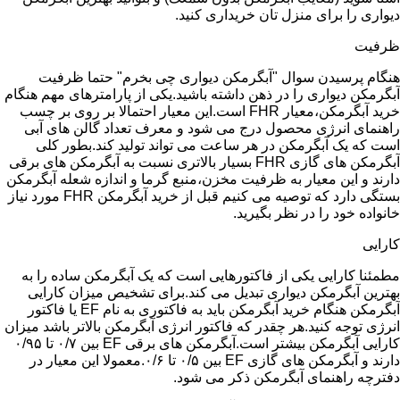
دیواری را برای منزل تان خریداری کنید.
ظرفیت
هنگام پرسیدن سوال "آبگرمکن دیواری چی بخرم" حتما ظرفیت
آبگرمکن دیواری را در ذهن داشته باشید.یکی از پارامترهای مهم هنگام
خرید آبگرمکن،معیار FHR است.این معیار احتمالا بر روی بر چسب
راهنمای انرژی محصول درج می شود و معرف تعداد گالن های آبی
است که یک آبگرمکن در هر ساعت می تواند تولید کند.بطور کلی
آبگرمکن های گازی FHR بسیار بالاتری نسبت به آبگرمکن های برقی
دارند و این معیار به ظرفیت مخزن،منبع گرما و اندازه شعله آبگرمکن
بستگی دارد که توصیه می کنیم قبل از خرید آبگرمکن FHR مورد نیاز
خانواده خود را در نظر بگیرید.
کارایی
مطمئنا کارایی یکی از فاکتورهایی است که یک آبگرمکن ساده را به
بهترین آبگرمکن دیواری تبدیل می کند.برای تشخیص میزان کارایی
آبگرمکن هنگام خرید آبگرمکن باید به فاکتوری به نام EF یا فاکتور
انرژی توجه کنید.هر چقدر که فاکتور انرژی آبگرمکن بالاتر باشد میزان
کارایی آبگرمکن بیشتر است.آبگرمکن های برقی EF بین ۰/۷ تا ۰/۹۵
دارند و آبگرمکن های گازی EF بین ۰/۵ تا ۰/۶.معمولا این معیار در
دفترچه راهنمای آبگرمکن ذکر می شود.