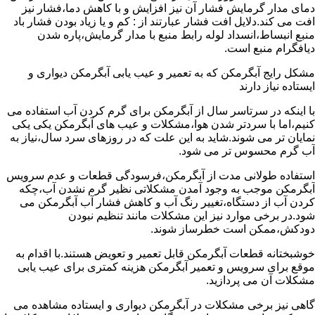
دمای مدار گرمایش فشار آن نیز افزایش و با کاهش دما،فشار نیز
افت می کند.دلایل افت فشار عبارتند از : کم و یا زیاد بودن فشار باد
منبع انبساط،انسداد لوله رابط منبع با مدار گرمایش،پاره شدن
دیافگرام منبع است.
مشکل رایج آبگرمکن که به تعمیر و عیب یابی آبگرمکن دیواری و
ایستاده نیاز دارند
با اینکه در سرتاسر سال از آبگرمکن برای گرم کردن آب استفاده می
کنیم،اما با سردتر شدن هوا،مشکلات و عیب های آبگرمکن یکی یکی
نمایان تر می شوند.شاید به این علت که در روزهای سرد سال،نیاز به
آب گرم محسوس تر می شود.
استفاده طولانی مدت از آبگرمکن،فرسودگی قطعات و عدم سرویس
آبگرمکن موجب به وجود آمدن مشکلاتی نظیر گرم نشدن آب،چکه
کردن آب از دستگاه،تغییر رنگ آب و کاهش فشار آب آبگرمکن می
شود.در برخی موارد نیز این مشکلات مانند تنظیم نبودن
دودکش،ممکن است خطرساز شوند.
خوشبختانه قطعات آبگرمکن قابل تعمیر و تعویض هستند.با اقدام به
موقع برای سرویس و تعمیر آبگرمکن هزینه کمتری برای عیب یابی
مشکلات آن می پردازید.
گاهی نیز برخی مشکلات در آبگرمکن دیواری و ایستاده مشاهده می