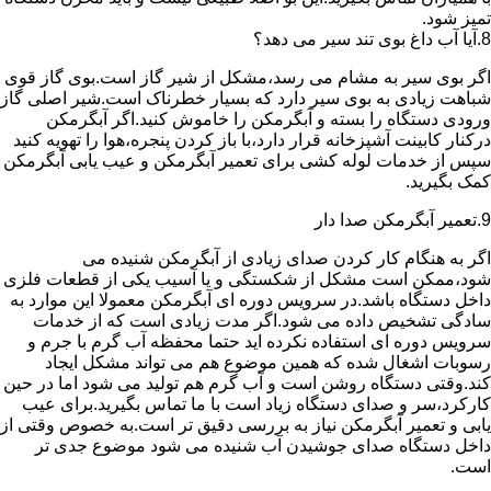
تمیز شود.
8.آیا آب داغ بوی تند سیر می دهد؟
اگر بوی سیر به مشام می رسد،مشکل از شیر گاز است.بوی گاز قوی
شباهت زیادی به بوی سیر دارد که بسیار خطرناک است.شیر اصلی گاز
ورودی دستگاه را بسته و آبگرمکن را خاموش کنید.اگر آبگرمکن
درکنار کابینت آشپزخانه قرار دارد،با باز کردن پنجره،هوا را تهویه کنید
سپس از خدمات لوله کشی برای تعمیر آبگرمکن و عیب یابی آبگرمکن
کمک بگیرید.
9.تعمیر آبگرمکن صدا دار
اگر به هنگام کار کردن صدای زیادی از آبگرمکن شنیده می
شود،ممکن است مشکل از شکستگی و یا آسیب یکی از قطعات فلزی
داخل دستگاه باشد.در سرویس دوره ای آبگرمکن معمولا این موارد به
سادگی تشخیص داده می شود.اگر مدت زیادی است که از خدمات
سرویس دوره ای استفاده نکرده اید حتما محفظه آب گرم با جرم و
رسوبات اشغال شده که همین موضوع هم می تواند مشکل ایجاد
کند.وقتی دستگاه روشن است و آب گرم هم تولید می شود اما در حین
کارکرد،سر و صدای دستگاه زیاد است با ما تماس بگیرید.برای عیب
یابی و تعمیر آبگرمکن نیاز به بررسی دقیق تر است.به خصوص وقتی از
داخل دستگاه صدای جوشیدن آب شنیده می شود موضوع جدی تر
است.