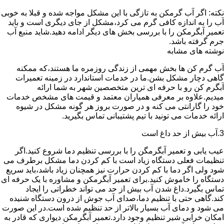
نکته: اگر آب گرمکن به تازگی با این مشکل مواجه شده و قبلا به خوبی
آب را به اندازه کافی گرم می کرد،مشکل از جای دیگری است و باید
تعمیر آبگرمکن را با بررسی بخش های دیگر ادامه دهید.شاید منبع آب
جرم گرفته باشد.
نوشته های مشابه
آب گرم کن ها بخش مهمی از زندگی روزمره ما هستند،که ممکنه
گاهی دچار مشکل بشن.ما در خدمات استاندارد در زمینه تعمیرات
آبگرم کن رو با حرفه ای ترین متخصصین شهر به شما ارائه
میدیم.علاوه بر معرفی همیاران معتمد و قیمت های مشخص خدمات
خود را گارانتی می کنه و در صورت بروز هر گونه مشکل در شیوه
ارائه خدمات می تونید با تیم پشتیبانی تماس بگیرید.
3.آب بیش از حد داغ است
عیب یابی و تعمیر آبگرمگن را با بررسی تنظیم دما شروع کنید.اگر
تنظیمات فعلی دستگاه زیاد است با کم کردن دما مشکل برطرف می
شود ولی اگر دما با کم کردن حرارت نیز همچنان زیاد باشد،باید سریع
دستگاه را خاموش کنید.برای تعمیر آبگرمکن و مشاوره با یک حرفه ای
تماس بگیرد.داغ شدن آب بیش از حد می تواند خطراتی را ایجاد
کند.گاهی حتی با تنظیم دما،صدای آب جوش از درون دستگاه شنیده
می شود و دمای آب بسیار بالاتر از حد تنظیم شده است.در این صورت
امکان خرابی شیر تنظیم وجود دارد.تعمیر آبگرمکن دیواری که قادر به