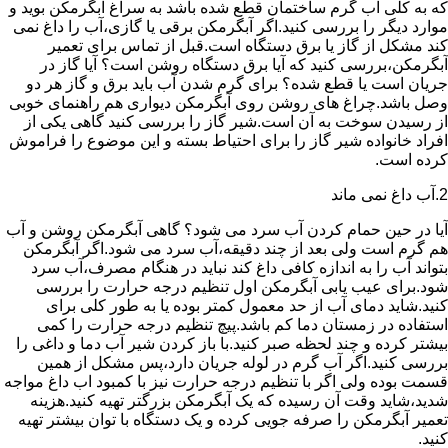
که به کلی آب گرم ساختمان قطع شده باشد به سراغ آبگرمکن بوید و
موارد دیگر را بررسی کنید.اگر آبگرمکن برقی یا گازی،آب را داغ نمی
کند مشکل از گاز یا برق دستگاه است.قبل از تماس برای تعمیر
آبگرمکن،بررسی کنید که آیا برق دستگاه روشن است؟ آیا گاز در
جریان است یا قطع شده؟ برای گرم شدن آب باید برق و گاز هر دو
وصل باشد.چراغ های روشن روی آبگرمکن دیواری هم راهنمای خوبی
از رسیدن سوخت به آن است.شیر گاز را بررسی کنید گاهی یکی از
افراد خانواده شیر گاز را برای احتیاط بسته و این موضوع را فراموش
کرده است.
2.آب داغ نمی ماند
آیا در حین حمام کردن آب سرد می شود؟ گاهی آبگرمکن روشن و آب
هم گرم است ولی بعد از چند دقیقه،آب سرد می شود.اگر آبگرمکن
بتواند آب را به اندازه کافی داغ کند نباید در هنگام مصرف،آب سرد
شود.برای عیب یابی آبگرمکن اول تنظیم درجه حرارت را بررسی
کنید.شاید دمای آب از حد معمول کمتر بوده یا به طور کلی برای
استفاده در زمستان دما کم باشد.پیچ تنظیم درجه حرارت را کمی
بیشتر کرده و چند لحظه صبر کنید.با باز کردن شیر آب دما و داغی را
بررسی کنید.اگر آب گرم در لوله جریان دارد،پس مشکل از همین
قسمت بوده ولی اگر با تنظیم درجه حرارت نیز با کمبود اب داغ مواجه
شدید،شاید وقت آن رسیده که یک آبگرمکن بزرگتر تهیه کنید.هزینه
تعمیر آبگرمکن را صرفه جویی کرده و یک دستگاه با توان بیشتر تهیه
کنید.