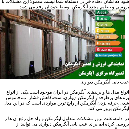
شود که نشان دهنده خرابی دستگاه شما نیست.معمولا این مشکلات با
بررسی و تنظیم مجدد آبگرمکن توسط خودتان رفع می شود.
عیب یابی آبگرمکن دیواری
انواع مدل ها و برندهای آبگرمکن در ایران موجود است.یکی از انواع
برندهای پرطرفدار آبگرمکن دیواری،است.کاهش فشار آب،خاموش
شدن،جرقه نزدن آبگرمکن از رایج ترین مواردی است که در این مدل
آبگرمکن بروز می کند.
در ادامه،علت بروز مشکلات متداول آبگرمکن و راه حل رفع آن ها را
بررسی کرده ایم.برای عیب یابی آبگرمکن دیواری می توانید از