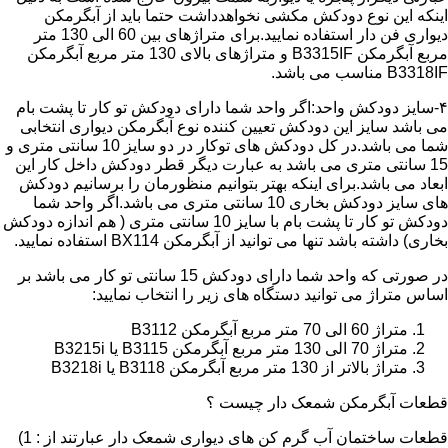
اینکه این نوع دودکش مکشی نخواهدداشت حتما باید از آبگرمکن
دیواری فن دار استفاده نمایید.برای متراژهای بین 60 الی 130 متر
مربع آبگرمکن B3315IF و متراژهای بالای 130 متر مربع آبگرمکن
B3318IF مناسب می باشد.
۴-سایز دودکش واحد:اگر واحد شما دارای دودکش تو کار تا پشت بام
می باشد سایز این دودکش تعیین کننده نوع آبگرمکن دیواری انتخابی
شما می باشد.در کل دودکش های توکار در دو سایز 10 سانتی متری و
15 سانتی متری می باشد به عبارت دیگر قطر دودکش داخل کار این
ابعاد می باشد.برای اینکه بهتر بتوانیم منظورمان را برسانیم دودکش
های سایز دودکش بخاری 10 سانتی متری می باشد.اگر واحد شما
دودکش تو کار تا پشت بام با سایز 10 سانتی متری ( هم اندازه دودکش
بخاری) داشته باشد تنها می توانید از آبگرمکن BX114 استفاده نمایید.
در صورتی که واحد شما دارای دودکش 15 سانتی تو کار می باشد بر
اساس متراژ می توانید دستگاه های زیر را انتخاب نمایید:
متراژ 60 الی 70 متر مربع آبگرمکن B3112
متراژ 70 الی 130 متر مربع آبگرمکن B3115 یا B3215i
متراژ بالاتر از 130 متر مربع آبگرمکن B3118 یا B3218i
قطعات آبگرمکن شمعک دار چیست ؟
قطعات ساختمان آب گرم کن های دیواری شمعک دار عبارتند از : 1)