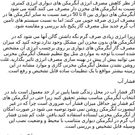
از نظر کاهش مصرف انرژی آبگرمکن های دیواری انرژی کمتری
نسبت به آبگرمکن های مخزن دار مصرف می کنند.گفته می شود
آبگرمکن های دیواری بین 8 تا 50 درصد نسبت به سایر آبگرمکن ها در
مصرف انرژی صرفه جویی می کنند; اما به نسبت سیستم های تامین
آب گرم جدید مثل مصرف گاز پکیج باید بررسی و مقایسه شود.
زیرا انرژی زیادی صرف گرم نگه داشتن گالن آنها می شود که در
آبگرمکن های بدون مخزن این مشکل وجود ندارد.توجه کنید که میزان
مصرف گاز آبگرمکن های دیواری بر روی برچسب انرژی آن مشخص
شده است.با توجه به مواردی مثل پیچ تنظیم شمعک آبگرمکن مخزنی
می توانید بیش از پیش در بهینه سازی مصرف انرژی تاثیر بگذارید.علت
روشن نشدن مشعل آبگرمکن مخزنی گازی و موارد مشابه در این
زمینه بیشتر مواقع با یک تنظیمات ساده قابل تشخیص و رفع است.
فشار آب
اگر فشار آب در محل زندگی شما پایین تر از حد معمول است باید در
انتخاب آبگرمکن مناسب بیشتر تحقیق کنید زیرا حتی در آبگرمکن های
کم فشار نیز حداقل میزان فشار آب ضروری است چرا که در غیر
اینصورت آبگرمکن روشن نمی شود.توصیه می شود در صورت امکان
از آبگرمکن مخزنی ایستاده استفاده کنید.یافتن علت کم شدن فشار
آب گرم در آبگرمکن دیواری متناسب با محیط و وضعیت نصب این
وسیله قابل تشخیص و بررسی است.