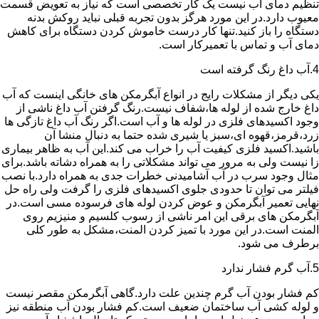
تنظیم دمای آب نیست یک کار تخصصی است که نیاز به تعویض قسمت
معیوب دارد.در این مورد هرگز بدون تجربه قبلی نباید روکش بدنه
دستگاه را باز کنید.تنها کار درست خاموش کردن دستگاه برای کاهش
دمای آب و تماس با تعمیرکار است.
4.آب داغ رنگ گرفته است
یکی دیگر از مشکلات رایج در انواع آبگرمکن های خانگی اینست که آب
داغ خارج شده از لوله ها،شفاف نیست.رنگ گرفتن آب داغ ناشی از
وجود اکسیدهای فلزی در لوله ها و آب است.اگر رنگ آب داغ تازگی ها
زرد،قرمز،قهوه ای،سبز یا شیری شده حتما به دنبال منشا آن
باشید.اکسید فلزی کیفیت آب را خراب می کند.این آب به ظاهر بیماری
زا نیست ولی به مرور می تواند مشکلاتی را به همراه دشاته باشد.برای
مثال وجود سرب در آب آشامیدنی خطرات جدی به همراه دارد.با نصب
فیلتر می توان تا حدودی جلوی اکسیدهای فلزی را گرفت ولی راه حل
نهایی تعمیر آبگرمکن و عوض کردن لوله های فرسوده مسی است.در
آبگرمکن های برقی این امر ناشی از رسوب کلسیم و منیزیم روی
المنت است.در این مورد با تمیز کردن المنت،مشکل به طور کلی
برطرف می شود.
5.آب گرم فشار ندارد
کم فشار بودن آب گرم چندین علت دارد.گاهی آبگرمکن مقصر نیست
و لوله کشی آب ساختمان ضعیف است.کم فشار بودن آب منطقه نیز