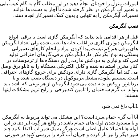
امورات منزل را خودتان انجام دهید.در این مطلب گام به گام عیب یابی
و تعمیر آب گرمکن در نظر گرفته شده تا آچار به دست ها بتوانند
تعمیرات آبگرمکن را به تنهایی و بدون کمک تعمیرکار انجام دهند.
نصب آبگرمکن
قبل از هر اقدامی باید بدانید که آبگرمکن گازی است یا برقی! انواع
آبگرمکن دیواری گازی در اغلب خانه ها نصب شده ولی تعداد آبگرمکن
های برقی هم کم نیست.پیدا کردن ایراد و انجام کارهای تعمیراتی
بستگی به نوع آبگرمکن دارد.آبگرمکن برقی،گازهای احتراقی تولید
نمی کند و نیازی به دودکش ندارد.در این دستگاه ها از ترموستات در
کنار مخزن استفاده شده و کابل الکتریکی،دستگاه را به تابلو برق وصل
می کند.اما آبگرمکن گازی دارای دودکش برای خروج گازهای احتراقی
است.سیستم پیلوت،مشعل،ترموکوبل در دستگاه نصب شده و با
برداشتن روکش بدنه دیده می شود.آبگرمکن از هر نوعی که باشد باید
بتواند آب گرم ساختمان را تامین کند.برخی از رایج تریم مشکلات اینها
هستند:
1.آب داغ نمی شود
آیا آب گرم حمام،سرد است؟ این مشکل می تواند مربوط به آبگرمکن
و یا مسدود شدن لوله های حمام باشد.در واقع هر گونه ایرادی در این
لوله ها،احتمالا عامل اصلی است.هرگز به یک شیر آب،اکتفا نکنید.چند
شیر دیگر را نیز باز کرده و جریان آب گرم را بررسی کنید.در صورتی