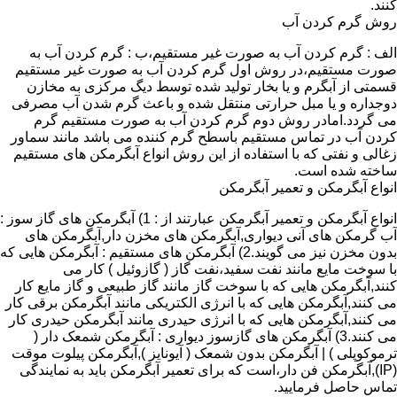
کنند.
روش گرم کردن آب
الف : گرم کردن آب به صورت غیر مستقیم،ب : گرم کردن آب به
صورت مستقیم،در روش اول گرم کردن آب به صورت غیر مستقیم
قسمتی از آبگرم و یا بخار تولید شده توسط دیگ مرکزی به مخازن
دوجداره و یا مبل حرارتی منتقل شده و باعث گرم شدن آب مصرفی
می گردد.امادر روش دوم گرم کردن آب به صورت مستقیم گرم
کردن آب در تماس مستقیم باسطح گرم کننده می باشد مانند سماور
زغالی و نفتی که با استفاده از این روش انواع آبگرمکن های مستقیم
ساخته شده است.
انواع آبگرمکن و تعمیر آبگرمکن
انواع آبگرمکن و تعمیر آبگرمکن عبارتند از : 1) آبگرمکن های گاز سوز :
آب گرمکن های آنی دیواری,آبگرمکن های مخزن دار,آبگرمکن های
بدون مخزن نیز می گویند.2) آبگرمکن های مستقیم : آبگرمکن هایی که
با سوخت مایع مانند نفت سفید،نفت گاز ( گازوئیل ) کار می
کنند,آبگرمکن هایی که با سوخت گاز مانند گاز طبیعی و گاز مایع کار
می کنند,آبگرمکن هایی که با انرژی الکتریکی مانند آبگرمکن برقی کار
می کنند,آبگرمکن هایی که با انرژی حیدری مانند آبگرمکن حیدری کار
می کنند.3) آبگرمکن های گازسوز دیواری : آبگرمکن شمعک دار (
ترموکوپلی ) | آبگرمکن بدون شمعک ( آیونایز ),آبگرمکن پیلوت موقت
(IP),آبگرمکن فن دار،است که برای تعمیر آبگرمکن باید به نمایندگی
تماس حاصل فرمایید.