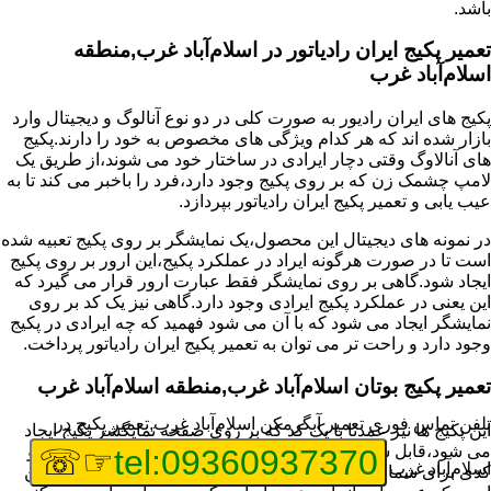
باشد.
تعمیر پکیج ایران رادیاتور در اسلام‌آباد غرب,منطقه
اسلام‌آباد غرب
پکیج های ایران رادیور به صورت کلی در دو نوع آنالوگ و دیجیتال وارد
بازار شده اند که هر کدام ویژگی های مخصوص به خود را دارند.پکیج
های آنالاوگ وقتی دچار ایرادی در ساختار خود می شوند،از طریق یک
لامپ چشمک زن که بر روی پکیج وجود دارد،فرد را باخبر می کند تا به
عیب یابی و تعمیر پکیج ایران رادیاتور بپردازد.
در نمونه های دیجیتال این محصول،یک نمایشگر بر روی پکیج تعبیه شده
است تا در صورت هرگونه ایراد در عملکرد پکیج،این ارور بر روی پکیج
ایجاد شود.گاهی بر روی نمایشگر فقط عبارت ارور قرار می گیرد که
این یعنی در عملکرد پکیج ایرادی وجود دارد.گاهی نیز یک کد بر روی
نمایشگر ایجاد می شود که با آن می شود فهمید که چه ایرادی در پکیج
وجود دارد و راحت تر می توان به تعمیر پکیج ایران رادیاتور پرداخت.
تعمیر پکیج بوتان اسلام‌آباد غرب,منطقه اسلام‌آباد غرب
تلفن تماس فوری
تعمیر آبگرمکن اسلام‌آباد غرب,تعمیر پکیج در
این پکیج ها نیز عمدتا با یک کد که بر روی صفحه نمایگشر پکیج ایجاد
می شود،قابل شناسایی هستند و اگر پکیج شما دارای مشکلی بود و
☞☏
tel:09360937370
اسلام‌آباد غرب
کدی برای شما نمایش داده شد،اولین کار برای تعمیر پکیج بوتان،این