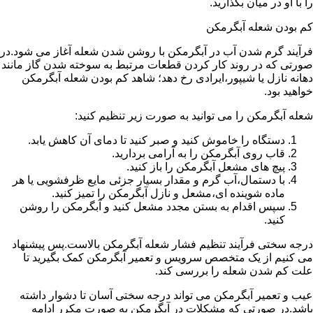
را با او در میان بگذارید.
کم بودن شعله آبگرمکن
فرآیند گرم شدن آب در آبگرمکن با روشن شدن شعله آغاز می شود.در
صورتی که در روند کار کردن قطعات مرتبط به سوخته شدن گاز مانند
دهانه نازل یا شیپور،ایرادی رخ دهد؛ شاهد کم بودن شعله آبگرمکن
خواهید بود.
شعله آبگرمکن را می توانید به صورت زیر تنظیم کنید:
دستگاه را خاموش کنید و صبر کنید تا دمای آن کاهش یابد.
قاب روی آبگرمکن را به آرامی بردارید.
پیچ های مشعل آبگرمکن را باز کنید.
با دستمال،آب گرم و مقدار بسیار جزئی مایع ظرفشویی یا هر
ماده شوینده ای،مشعل و نازل آبگرمکن را تمیز کنید.
سپس اقدام به بستن مجدد مشعل کنید و آبگرمکن را روشن
کنید.
درجه سختی فرآیند تنظیم فشار شعله آبگرمکن بالاست.پس پیشنهاد
می کنیم از یک متخصص سرویس و تعمیر آبگرمکن کمک بگیرید تا
علت کم شدن شعله را بررسی کند.
عیب و تعمیر آبگرمکن می تواند درجه سختی آسان تا دشوار داشته
باشد.در صورتی که مشکلات در آبگرمکن به صورت مکرر ادامه