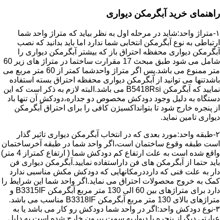
راهنمای خرید آبگرمکن دیواری
۱-متراژ واحد:شاید در مرحله اول به نظر بیاید که متراژ واحد شما
ارتباطی به نوع آبگرمکن انتخابی شما ندارد اما باید بدانید که نصب
آبگرمکن دیواری محفظه احتراق باز که بیشتر آبگرمکن دیواری را
شامل می شود طبق مبحث 17 مقرارت ساختما در متراژ های زیر 60
متر ممنوع می باشد.پس اگر متراژ واحدشما کمتر از 60 متر مربع می
باشدتنها می توانید از آبگرمکن دیواری محفظه احتراق بسته استفاده
نمایید که آبگرمکن B5418Rsi می باشد.البته لازم به ذکر است که این
دستگاه به دلیل وجود دودکش مخصوص دو جداره،دودکش آن تنها باد
از پنجره خارج شود تا بتوانداکسیژن کافی را برای احتراق آبگرمکن
دیواری تامین نماید.
۲-طبقه واحد:مورد بعدی که در انتخاب آبگرمکن دیواری تاثیر گذار
است طبقه وقوع ساختمان است،اگر واحد شما در طبقه آخرساختمان
واقع شده است به علت ارتفاع کم دودکش شما ( ارتفاع کمتراز 4 متر)
باید حتما از آبگرمکن های فن داراستفاده نمایید.آبگرمکن دیواری فن
دار به علت فنی که دارددرمکانهایی که دودکش مکش مناسبی ندارد
کمک به خروج محصولات احتراق می نماید.اگر واحد شما این شرایط را
دارد برای متراژهای بین 60 الی 130 متر مربع آبگرمکن B3315IF و
متراژهای بالای 130 متر مربع آبگرمکن B3318IF مناسب می باشد.
۳-نوع دودکش واحد:اگر در واحد شما دودکش رو کار می باشد یا به
عبارتی دیگراز پنجره یا دیواربه سمت بیرون خارج شده است به دلیل