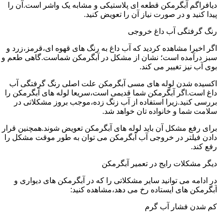
دیافراگم آبگرمکن قطعه ای پلاستیکی و مشابه یک واشر است.آن را
پیدا کنید و در صورت نیاز آن را تعویض کنید.
رنگ گرفتگی آب داغ خروجی
اگر اخیرا مشاهده کردید که آب داغ به رنگ های قهوه ای،قرمز،زرد و
سبز درآمده است؛ نشان از مشکل در آبگرمکن شماست.گاهی طعم و
بوی آب نیز تغییر می کند.
اکسیده شدن لوله های مسی آبگرمکن علت اصلی رنگ گرفتگی آب
داغ است.اگر آبگرمکن شما قدیمی است،سریعا لوله های آبگرمکن را
بررسی کنید.زیرا استفاده از آب زنگ زده،موجب بروز مشکلاتی در
سلامت شما و خانواده تان خواهد شد.
برای رفع مشکل آن باید لوله های آبگرمکن تعویض شوند.همچنین قرار
دادن فیلتر در خروجی آب آبگرمکن می توان به طور موقت مشکل را
رفع کند.
دیگر مشکلات رایج در تعمیر آبگرمکن
در ادامه می توانید سایر مشکلاتی را که در آبگرمکن های دیواری و
آبگرمکن های ایستاده رخ می دهد،مشاهده کنید:
کم شدن فشار آب گرم