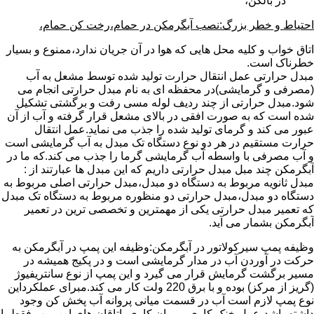
در بالکن،
احتیاط و خطر بزرگ:نصب آبگرمکن در حمام،رخت کن حمام،
اتاق خواب و کلیه محل هایی که هوا در آن جریان ندارد،ممنوع و بسیار
خطرناک است.
مبدل حرارتی عمل انتقال حرارت تولید شده توسط مشعل به آب
(مصرفی و گرمایشی)در محفظه ای به نام مبدل حرارتی انجام می
شود.مبدل حرارتی از چند ردیف لوله مسی رفت و برگشتی تشکیل
شده است که به صورت افقی در بالای مشعل قرار گرفته و آب از آن
عبور می کند و گرمای تولید شده را جذب می نماید.عمل انتقال
حرارت مستقیم در هر دو نوع دستگاه تک مبدل به آب گرمایشی است
و آب مصرفی با واسطه آب گرمایشی گرما را جذب می کند.که ما در
آبگرمکن چند مبل مبدل حرارتی داریم که این مبدل ها عبارتند از :
مبدل ثانویه مربوط به دستگاه دو مبدل،مبدل حرارتی اصلی مربوط به
دستگاه دو مبدل،مبدل حرارتی دو منظوره مربوط به دستگاه تک مبدل
که تعمیر مبدل حرارتی یکی از مهمترین و تخصصی ترین در تعمیر
آبگرمکن بشمار می آید.
وظیفه پمپ سیرکولاتور در آبگرمکن:وظیفه این پمپ در آبگرمکن به
حرکت در آوردن آب در مدار گرمایشی است و در پکیج همیشه در
مسیر برگشت گرمایش قرار می گیرد و این پمپ از نوع سانتریفیوژ
(گریز از مرکز) بوده و با برق 220 ولت کار می کند.مبرای عملکرداین
نوع پمپ لازم است آب در قسمت میانی پروانه آب پخش کن وجود
داشته باشد،عمل خنک کاری و روان کاری یاتاقان های این پمپ فقط با