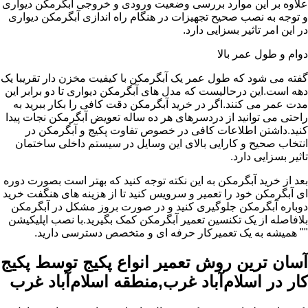
علاوه بر این موارد بررسی وضعیت ورودی و خروجی آبگرمکن دیواری
و توجه به نصب صحیح تجهیزات در هنگام راه اندازی آبگرمکن دیواری
در این امر تاثیر بسزایی دارد.
دوام و طول عمر بالا
گفته می شود که طول عمر یک آبگرمکن با کیفیت مخزن دار تقریبا یک
دهه است.این درحالیست که مدل های آبگرمکن دیواری تا دو برابر این
مدت عمر می کنند.اگر در خرید آبگرمکن دقت کافی را بکار ببرید به
راحتی می توانید از دردسرهای هر ده ساله تعویض آبگرمکن نجات پیدا
کنید.داشتن اطلاعات کافی در خصوص تفاوت پکیج و آبگرمکن در
انتخاب صحیح و کارایی بالای این وسایل در سیستم داخلی ساختمان
تاثیر بسزایی دارد.
بعد از خرید آبگرمکن به این نکته توجه کنید که بهتر است بصورت دوره
ای آبگرمکن خود را تعمیر و سرویس کنید تا از هزینه های هنگفت خرید
دوباره آبگرمکن جلوگیری کنید و در صورت بروز مشکل در آبگرمکن
بلافاصله از یک تکنسین تعمیر آبگرمکن کمک بگیرید.با نصب اپلیکیشن
"" همیشه به یک تعمیرکار حرفه ای و متخصص دسترسی دارید.
آسان ترین روش تعمیر انواع پکیج توسط پکیج
کار در اسلام‌آباد غرب,منطقه اسلام‌آباد غرب