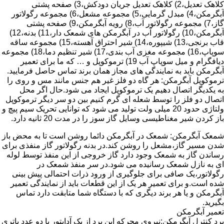
کلاهک تعدیل،2) کلاهک تعدیل جریان دودکش،3) صفحه پشتی
آبگرمکن،4) مبدل گرمایی،5) مجموعه مشعل،6) مجموعه رگولاتور
گاز،7) مجموعه رگولاتور آب،8) رویه آبگرمکن،9) صفحه پشتی
آبگرمکن،10) رگولاتور آب در آبگرمکن های شمعک دار،11) بدنه،12)
قاب برنجی،13) شیپوره،14) شیر احتراق آهسته،15) مجموعه ساقه
سوپاپ،16) مجموعه مغزی آب بندی،17) شیر تنظیم دما،18) مجموعه
دیافگرام و میل سوپاپ آب 19) ترموکوپل و … که ما برای تعمیر
آبگرمکن باید به نمایندگی های مجاز همان برند تماس حاصل فرمایید.
ترموکوپل آبگرمکن: هر گاه دو فلز غیر هم جنس مانند مس و روی را
به یکدیگر اتصال دهیم یک ترموکوپل ایجاد می شود.حال اگر محل
اتصال دو فلز را توسط شعله ای گرم کنیم بین دو سر دیگر ترموکوپل
ولتاژی حدود 20 میلی ولت تولید می شود که توانایی تحریک سیم پیچ و
باز کردن شیر مغناطیسی وسایل گاز سوز را در مدت 20 ثانیه دارد.
شمعک آبگرمکن: شمعک در آبگرمکن دائما روشن است تا به محض باز
شدن مسیر گاز،مشعل را روشن کند.در بدنه رگولاتور گاز منفذی برای
رساندن گاز به شمعک وجود دارد گاز خروجی از این منفذ توسط لوله
ای به نازل شمعک رسانیده می شود.در سر منفذ شمعک در
رگولاتور،یک صافی برای جلوگیری از ورود ذرات احتمالی پیش بینی
شده است.و برای تعمیر هر یک از این قطعات باید از نمایندگی تعمیر
آبگرمکن و یا هر برند دیگری که با دستگاه شما متابقت دارد تماس
بگیرید.
تعمیر آبگرمکن
برد کنترل آبگرمکن:نیروی محرکه این برد از یک آدابتور یا دو عدد باتری