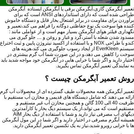
تعمیر آبگرمکن گازی،آبگرمکن برقی یا آبگرمکن ایستاده ​ آبگرمکن
طراحی شده است که دارای استانداردهای ANSI است که برای
برآوردن برای مقاومت در برابر اشتعال بخار قابل و دستگاه خاموش
کننده هوا سوخت یک نوع حفاظتی دوگانه را فراهم می کند،تعمیر و
نگهداری فیلتر هوای آبگرمکن بسیار مهم است و از عواملی مانند :
مسدود شدن شعله با آستر،گرد و غبار و روغن و … جلو گیری می
کندو با طراحی NOX و با استفاده از اکسید نیتروژن پایین و ثبت اختراع
سیستم EverKleen از ایجاد رسوب جلوگیری می کند،هزینه های
سوخت را کاهش می دهد،و در این صورت شما آب گرم بیشتری در
اختیار دارید و اگر شما با خرابی هایی در آبگرمکن خود مواجه شدید باید
به نمایندگی تعمیر آبگرمکن تماس بگیرید.
روش تعمیر آبگرمکن چیست ؟
تعمیر آبگرمکن همه محصولات طیف گسترده ای از محصولات آب گرم
ارائه می دهند که شامل دیستگاه های قدیمی و مخازن آب مستقیم با
ظرفیت 40 الی 100 گالن و همچنین مخازن آب غیر مستقیم و
مستقیم است که می تواند،از یک سیستم دیگ بخار با کارآمدترین
دیگهای آب مصرفی نیاز دارید و شما با استفاده از دیگ بخار AIM
همیشه آبگرم مصرفی در اختیار دارید و اگر شما در این مول آبگرمکن
ها با خرابی روبرو شدید،نیاز به یک تکنسین تعمیر آبگرمکن دارید.