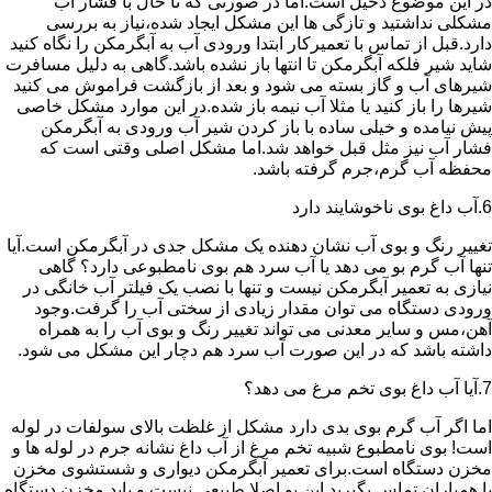
در این موضوع دخیل است.اما در صورتی که تا حال با فشار آب
مشکلی نداشتید و تازگی ها این مشکل ایجاد شده،نیاز به بررسی
دارد.قبل از تماس با تعمیرکار ابتدا ورودی آب به آبگرمکن را نگاه کنید
شاید شیر فلکه آبگرمکن تا انتها باز نشده باشد.گاهی به دلیل مسافرت
شیرهای آب و گاز بسته می شود و بعد از بازگشت فراموش می کنید
شیرها را باز کنید یا مثلا آب نیمه باز شده.در این موارد مشکل خاصی
پیش نیامده و خیلی ساده با باز کردن شیر آب ورودی به آبگرمکن
فشار آب نیز مثل قبل خواهد شد.اما مشکل اصلی وقتی است که
محفظه آب گرم،جرم گرفته باشد.
6.آب داغ بوی ناخوشایند دارد
تغییر رنگ و بوی آب نشان دهنده یک مشکل جدی در آبگرمکن است.آیا
تنها آب گرم بو می دهد یا آب سرد هم بوی نامطبوعی دارد؟ گاهی
نیازی به تعمیر آبگرمکن نیست و تنها با نصب یک فیلتر آب خانگی در
ورودی دستگاه می توان مقدار زیادی از سختی آب را گرفت.وجود
آهن،مس و سایر معدنی می تواند تغییر رنگ و بوی آب را به همراه
داشته باشد که در این صورت آب سرد هم دچار این مشکل می شود.
7.آیا آب داغ بوی تخم مرغ می دهد؟
اما اگر آب گرم بوی بدی دارد مشکل از غلظت بالای سولفات در لوله
است! بوی نامطبوع شبیه تخم مرغ از آب داغ نشانه جرم در لوله ها و
مخزن دستگاه است.برای تعمیر آبگرمکن دیواری و شستشوی مخزن
با همیاران تماس بگیرید.این بو اصلا طبیعی نیست و باید مخزن دستگاه