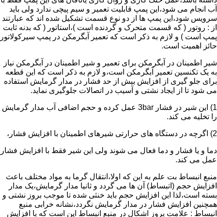
آب انجام می شود،این پمپ قابلیت تعمیر و سیم پیچی ندارد ولی باید
سرویس شود،این پمپ ها از دو نوع قسمت تشکیل شده اند که عبارتند
از : روتور ( که قسمت متحرک و گردنده است )،استاتور ( که بدنه ثابت
پمپ است ) و لازم به ذکر است که تعمیر آبگرمکن در پمپ سیرکولاتور
حائز اهمیت است.
شیر اطمینان در آبگرمکن برای تعمیر و شیر اطمینان در آبگرمکن نیاز
به یک تکنسین تعمیر آبگرمکن است،و لازم به ذکر است که این قطعه
برای جلو گیری از افزایش بیش از حد فشار در مدار گرمایش استفاده
می شود تا از ایجاد نشتی و آسیب در اتصالات جلوگیری نماید.
1) این شیر در فشار 3bar عمل کرده و حجم اضافی آب مدار گرمایش
را تخلیه می کند.
2) اگرچه در دستگاه های حرارتی شیرهای اطمینان با افزایش فشار،
دما و یا فشار و دما فعال می شوند ولی این شیر فقط با افزایش فشار
عمل می کند.
منبع انبساط بت علم به این که اولا،انتقال گرما به مواد مختلف باعث
افزایش حجم (اتبساط) آن ها می گردد و ثانیا مدار گرمایش،یک مدار
بسته است،لذا این افزایش حجم باید خنثی شده تا موجب بروز نشتی و
همچنین افزایش فشار در مدار گرمایش نگردد،نشانه خرابی منبع
انبساط : علامت بروز اشکال در منبع انبساط این است که با افزایش