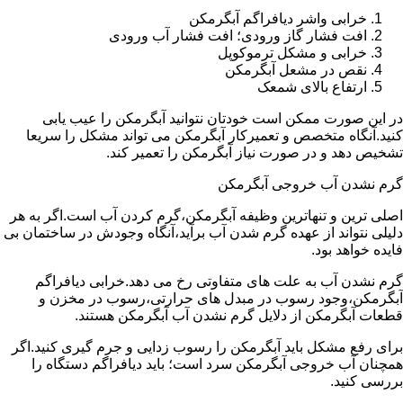
خرابی واشر دیافراگم آبگرمکن
افت فشار گاز ورودی؛ افت فشار آب ورودی
خرابی و مشکل ترموکوپل
نقص در مشعل آبگرمکن
ارتفاع بالای شمعک
در این صورت ممکن است خودتان نتوانید آبگرمکن را عیب یابی
کنید.آنگاه متخصص و تعمیرکار آبگرمکن می تواند مشکل را سریعا
تشخیص دهد و در صورت نیاز آبگرمکن را تعمیر کند.
گرم نشدن آب خروجی آبگرمکن
اصلی ترین و تنهاترین وظیفه آبگرمکن،گرم کردن آب است.اگر به هر
دلیلی نتواند از عهده گرم شدن آب برآید،آنگاه وجودش در ساختمان بی
فایده خواهد بود.
گرم نشدن آب به علت های متفاوتی رخ می دهد.خرابی دیافراگم
آبگرمکن،وجود رسوب در مبدل های حرارتی،رسوب در مخزن و
قطعات آبگرمکن از دلایل گرم نشدن آب آبگرمکن هستند.
برای رفع مشکل باید آبگرمکن را رسوب زدایی و جرم گیری کنید.اگر
همچنان آب خروجی آبگرمکن سرد است؛ باید دیافراگم دستگاه را
بررسی کنید.