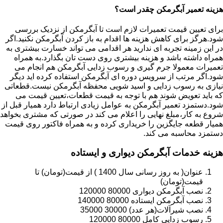
هزینه تعمیر آبگرمکن چقدر است؟
برای تعیین قیمت تعمیرات لازم است تا آبگرمکن از نزدیک بررسی
شود.هرگز برای کاهش هزینه ها اقدام به باز کردن آبگرمکن نکنید.اگر
در این زمینه تجربه ای ندارید هر اقدامی می تواند خسارت بیشتری به
همراه داشته باشد و هزینه بیشتری روی دست تان بگذارد.به همراه
تعمیرات معمولا جرم گیری و رسوب زدایی آبگرمکن هم انجام می
شود.اگر مرتب از سرویس دوره ای آبگرمکن استفاده کرده اید دیگر
نیازی به رسوب زدایی و اسید شویی محفظه آبگرمکن نیست.قطعاتی
که باید تعویض شوند هم با توجه به قیمت قطعات،تعیین قیمت می
شود.دستمزد تعمیر آبگرمکن به عوامل زیادی ارتباط دارد همیار قبل از
شروع به کار،مبلغ نهایی را اعلام می کند در صورتی که مشتری بخواهد
همیار قطعه جایگزین را خریداری کرده و به همراه فاکتور روی قیمت
دستمزد محاسبه می کند.
هزینه خدمات آبگرمکن دیواری و ایستاده
عنوان( به روز رسانی سال 1400 ) از قیمت(تومان) تا
قیمت(تومان)
نصب آبگرمکن دیواری 80000 120000
نصب آبگرمکن ایستاده 80000 140000
نصب شیرآلات(هر عدد) 30000 35000
رسوب زدایی کامل 80000 120000