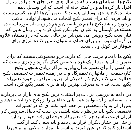
پکیج ها وسیله ای هستند که در سال های اخیر جای خود را در منازل
افراد باز کرده اند و در کمتر خانه ای است که این وسایل دیده
نشوند.پکیج ها جزو وسایلی هستند که تعمیر آن ها کار هر کسی نیست
و باید فردی که برای تعمیر پکیج انتخاب می شود،از توانایی بالایی
برخوردار باشد.پکیج ها هم در تابستان و هم در زمستان مورد استفاده
هستند.در تابستان به عنوان آبگرمکن عمل کرده و در زمان هایی که
نیاز است پکیج روشن می شود.این در حالی است که در زمستان علاوه
بر گرمای مورد نیاز برای حمام،به عنوان تامین کننده انرژی برای
شوفاژ،فن کوئل و …است.
پکیج ها با تمام مزیت هایی که دارند،جزو محصولاتی هستند که برای
تعمیرات آن ها باید از یک فرد متخصص کمک بگیرید و چیزی نیست که
هر کسی را برای تعمیرات آن بیاورید.مراکز زیادی همچون پکیج
کار،خدمت از ما،تهارن تعمیرگاه و …در زمینه تعمیرات تخصصی پکیج
فعالیت می کنند.پکیج کار که یکی از بهترین مراکز در حوزه تعمیرات
پکیج است،اقدام به معرفی بهترین راه ها برای تعمیر پکیج کرده است.
در ادامه به بررسی ایرادات پر استفاده ترین پکیج های بازار می پردازیم
تا با استفاده از آن،بتوانید عیب یابی حداقلی را از پکیج خود انجام دهید و
پس از آن به یک متخصص مراجعه کنید.نکته ای که در تعمیرات
تخصصی پکیج باید در نظر داشته باشید،این است که دنبال سرویس کار
ارزان قیمت نباشید چرا که تعمیرکار حرفه ای وقت خود را به این
راحتی در اختیار دیگران قرار نمی دهد و باید سعی کنید از کسی
استفاده کنید که در عین قیمت مناسب،از مهارت بالایی نیز برخوردار