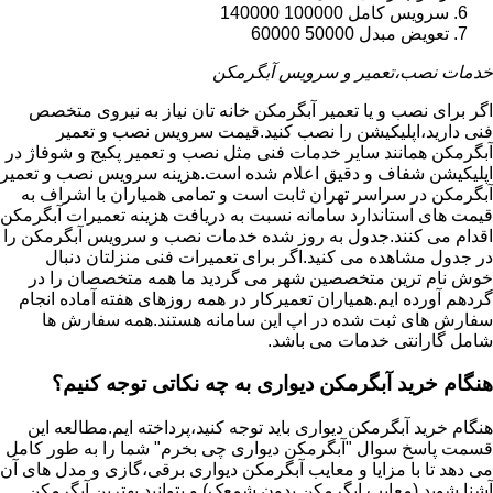
سرویس کامل 100000 140000
تعویض مبدل 50000 60000
خدمات نصب،تعمیر و سرویس آبگرمکن
اگر برای نصب و یا تعمیر آبگرمکن خانه تان نیاز به نیروی متخصص
فنی دارید،اپلیکیشن را نصب کنید.قیمت سرویس نصب و تعمیر
آبگرمکن همانند سایر خدمات فنی مثل نصب و تعمیر پکیج و شوفاژ در
اپلیکیشن شفاف و دقیق اعلام شده است.هزینه سرویس نصب و تعمیر
آبگرمکن در سراسر تهران ثابت است و تمامی همیاران با اشراف به
قیمت های استاندارد سامانه نسبت به دریافت هزینه تعمیرات آبگرمکن
اقدام می کنند.جدول به روز شده خدمات نصب و سرویس آبگرمکن را
در جدول مشاهده می کنید.اگر برای تعمیرات فنی منزلتان دنبال
خوش نام ترین متخصصین شهر می گردید ما همه متخصصان را در
گردهم آورده ایم.همیاران تعمیرکار در همه روزهای هفته آماده انجام
سفارش های ثبت شده در اپ این سامانه هستند.همه سفارش ها
شامل گارانتی خدمات می باشد.
هنگام خرید آبگرمکن دیواری به چه نکاتی توجه کنیم؟
هنگام خرید آبگرمکن دیواری باید توجه کنید،پرداخته ایم.مطالعه این
قسمت پاسخ سوال "آبگرمکن دیواری چی بخرم" شما را به طور کامل
می دهد تا با مزایا و معایب آبگرمکن دیواری برقی،گازی و مدل های آن
آشنا شوید (معایب ابگرمکن بدون شمعک) و بتوانید بهترین آبگرمکن