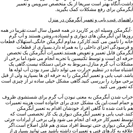
داشت،آنگاه بهتر است سریعا از یک متخصص سرویس و تعمیر
آبگرمکن برای رفع مشکلات کمک بگیرید.
راهنمای عیب یابی و تعمیر آبگرمکن در منزل
۰آبگرمکن وسیله ای پر کاربرد در همه فصول سال است.تقریبا در همه
روزها این آبگرمکن های دیواری و ایستاده،روشن هستند و آب گرم
خانه را تامین می کنند.کارکرد مداوم آبگرمکن خانگی،استهلاک قطعات
و فرسودگی اجزای داخلی را به همراه دارد.بسیاری از قطعات
آبگرمکن قابل تعمیر و تعویض هستند.تعمیرات آبگرمکن یک تخصص
حرفه ای است و توسط تکنیسین با تجربه انجام می شود.اما برخی از
مشکلات آب گرم منازل،مربوط به خرابی دستگاه نیست.گاهی یک
اشتباه ساده در تنظیم حرارت می تواند دلیل سرد بودن آب لوله ها
باشد.عیب یابی و تعمیر آبگرمکن را به حرفه ای ها بسپارید ولی از قبل
برخی موارد را بررسی کنید.گاهی مشکل خیلی ساده تر از چیزی است
که تصور می کنید.
خراب شدن آبگرمکن به معنی نبودن آب گرم برای شستشوی ظروف
و حمام است.این یک مشکل جدی برای خانواده است هزینه تعمیرات
هم باعث شده تا گاهی افراد خودشان اقدام به تعمیر آبگرمکن
کنند.عیب یابی و تعمیر آبگرمکن دیواری یک کار تخصصی است که
توسط تعمیرکار حرفه ای انجام می شود ولی برخی از ایرادات جزئی
آبگرمکن دیواری حتی توسط افراد مبتدی هم قابل اصلاح است.اگر
علاقه به کارهای فنی و تعمیرات داشته باشید می توانید بسیاری از