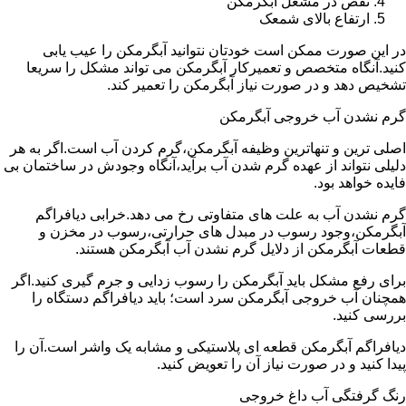
نقص در مشعل آبگرمکن
ارتفاع بالای شمعک
در این صورت ممکن است خودتان نتوانید آبگرمکن را عیب یابی
کنید.آنگاه متخصص و تعمیرکار آبگرمکن می تواند مشکل را سریعا
تشخیص دهد و در صورت نیاز آبگرمکن را تعمیر کند.
گرم نشدن آب خروجی آبگرمکن
اصلی ترین و تنهاترین وظیفه آبگرمکن،گرم کردن آب است.اگر به هر
دلیلی نتواند از عهده گرم شدن آب برآید،آنگاه وجودش در ساختمان بی
فایده خواهد بود.
گرم نشدن آب به علت های متفاوتی رخ می دهد.خرابی دیافراگم
آبگرمکن،وجود رسوب در مبدل های حرارتی،رسوب در مخزن و
قطعات آبگرمکن از دلایل گرم نشدن آب آبگرمکن هستند.
برای رفع مشکل باید آبگرمکن را رسوب زدایی و جرم گیری کنید.اگر
همچنان آب خروجی آبگرمکن سرد است؛ باید دیافراگم دستگاه را
بررسی کنید.
دیافراگم آبگرمکن قطعه ای پلاستیکی و مشابه یک واشر است.آن را
پیدا کنید و در صورت نیاز آن را تعویض کنید.
رنگ گرفتگی آب داغ خروجی