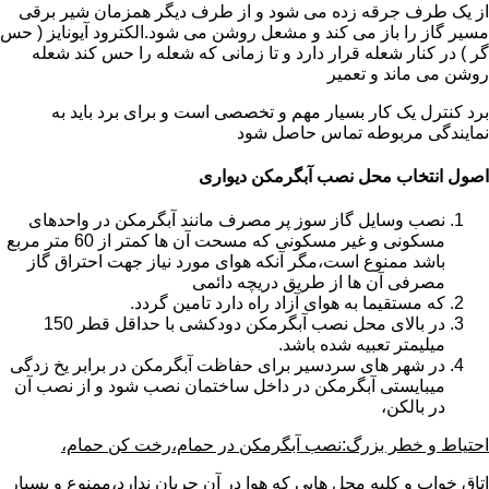
از یک طرف جرقه زده می شود و از طرف دیگر همزمان شیر برقی
مسیر گاز را باز می کند و مشعل روشن می شود.الکترود آیونایز ( حس
گر ) در کنار شعله قرار دارد و تا زمانی که شعله را حس کند شعله
روشن می ماند و تعمیر
برد کنترل یک کار بسیار مهم و تخصصی است و برای برد باید به
نمایندگی مربوطه تماس حاصل شود
اصول انتخاب محل نصب آبگرمکن دیواری
نصب وسایل گاز سوز پر مصرف مانند آبگرمکن در واحدهای
مسکونی و غیر مسکونی که مسحت آن ها کمتر از 60 متر مربع
باشد ممنوع است،مگر آنکه هوای مورد نیاز جهت احتراق گاز
مصرفی آن ها از طریق دریچه دائمی
که مستقیما به هوای آزاد راه دارد تامین گردد.
در بالای محل نصب آبگرمکن دودکشی با حداقل قطر 150
میلیمتر تعبیه شده باشد.
در شهر های سردسیر برای حفاظت آبگرمکن در برابر یخ زدگی
میبایستی آبگرمکن در داخل ساختمان نصب شود و از نصب آن
در بالکن،
احتیاط و خطر بزرگ:نصب آبگرمکن در حمام،رخت کن حمام،
اتاق خواب و کلیه محل هایی که هوا در آن جریان ندارد،ممنوع و بسیار