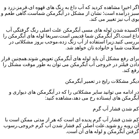
اگر اخیرا مشاهده کردید که آب داغ به رنگ های قهوه ای،قرمز،زرد و
سبز درآمده است؛ نشان از مشکل در آبگرمکن شماست.گاهی طعم و
بوی آب نیز تغییر می کند.
اکسیده شدن لوله های مسی آبگرمکن علت اصلی رنگ گرفتگی آب
داغ است.اگر آبگرمکن شما قدیمی است،سریعا لوله های آبگرمکن را
بررسی کنید.زیرا استفاده از آب زنگ زده،موجب بروز مشکلاتی در
سلامت شما و خانواده تان خواهد شد.
برای رفع مشکل آن باید لوله های آبگرمکن تعویض شوند.همچنین قرار
دادن فیلتر در خروجی آب آبگرمکن می توان به طور موقت مشکل را
رفع کند.
دیگر مشکلات رایج در تعمیر آبگرمکن
در ادامه می توانید سایر مشکلاتی را که در آبگرمکن های دیواری و
آبگرمکن های ایستاده رخ می دهد،مشاهده کنید:
کم شدن فشار آب گرم
کم شدن فشار آب گرم پدیده ای است که هر از مدتی ممکن است با
آن روبه رو شوید.علت اصلی کم فشار شدن آب گرم خروجی،رسوب
گرفتن آبگرمکن و لوله های آن است.