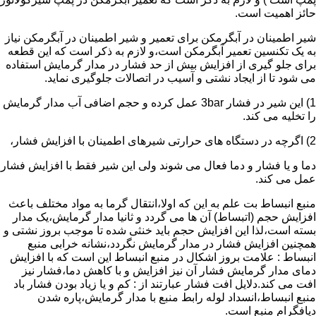
حائز اهمیت است.
شیر اطمینان در آبگرمکن برای تعمیر و شیر اطمینان در آبگرمکن نیاز
به یک تکنسین تعمیر آبگرمکن است،و لازم به ذکر است که این قطعه
برای جلو گیری از افزایش بیش از حد فشار در مدار گرمایش استفاده
می شود تا از ایجاد نشتی و آسیب در اتصالات جلوگیری نماید.
1) این شیر در فشار 3bar عمل کرده و حجم اضافی آب مدار گرمایش
را تخلیه می کند.
2) اگرچه در دستگاه های حرارتی شیرهای اطمینان با افزایش فشار،
دما و یا فشار و دما فعال می شوند ولی این شیر فقط با افزایش فشار
عمل می کند.
منبع انبساط بت علم به این که اولا،انتقال گرما به مواد مختلف باعث
افزایش حجم (اتبساط) آن ها می گردد و ثانیا مدار گرمایش،یک مدار
بسته است،لذا این افزایش حجم باید خنثی شده تا موجب بروز نشتی و
همچنین افزایش فشار در مدار گرمایش نگردد،نشانه خرابی منبع
انبساط : علامت بروز اشکال در منبع انبساط این است که با افزایش
دمای مدار گرمایش فشار آن نیز افزایش و با کاهش دما،فشار نیز
افت می کند.دلایل افت فشار عبارتند از : کم و یا زیاد بودن فشار باد
منبع انبساط،انسداد لوله رابط منبع با مدار گرمایش،پاره شدن
دیافگرام منبع است.