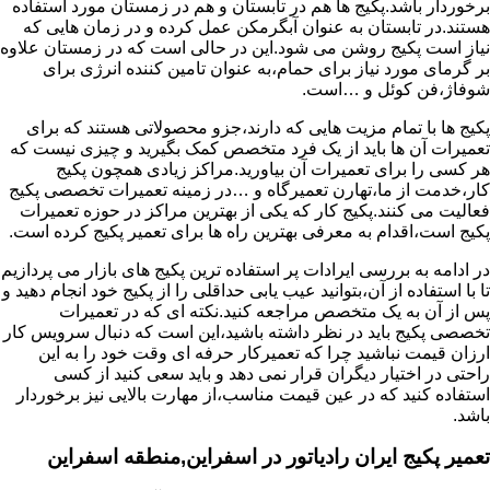
برخوردار باشد.پکیج ها هم در تابستان و هم در زمستان مورد استفاده
هستند.در تابستان به عنوان آبگرمکن عمل کرده و در زمان هایی که
نیاز است پکیج روشن می شود.این در حالی است که در زمستان علاوه
بر گرمای مورد نیاز برای حمام،به عنوان تامین کننده انرژی برای
شوفاژ،فن کوئل و …است.
پکیج ها با تمام مزیت هایی که دارند،جزو محصولاتی هستند که برای
تعمیرات آن ها باید از یک فرد متخصص کمک بگیرید و چیزی نیست که
هر کسی را برای تعمیرات آن بیاورید.مراکز زیادی همچون پکیج
کار،خدمت از ما،تهارن تعمیرگاه و …در زمینه تعمیرات تخصصی پکیج
فعالیت می کنند.پکیج کار که یکی از بهترین مراکز در حوزه تعمیرات
پکیج است،اقدام به معرفی بهترین راه ها برای تعمیر پکیج کرده است.
در ادامه به بررسی ایرادات پر استفاده ترین پکیج های بازار می پردازیم
تا با استفاده از آن،بتوانید عیب یابی حداقلی را از پکیج خود انجام دهید و
پس از آن به یک متخصص مراجعه کنید.نکته ای که در تعمیرات
تخصصی پکیج باید در نظر داشته باشید،این است که دنبال سرویس کار
ارزان قیمت نباشید چرا که تعمیرکار حرفه ای وقت خود را به این
راحتی در اختیار دیگران قرار نمی دهد و باید سعی کنید از کسی
استفاده کنید که در عین قیمت مناسب،از مهارت بالایی نیز برخوردار
باشد.
تعمیر پکیج ایران رادیاتور در اسفراین,منطقه اسفراین