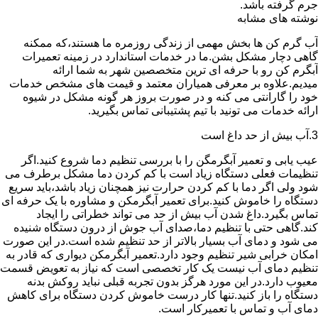
جرم گرفته باشد.
نوشته های مشابه
آب گرم کن ها بخش مهمی از زندگی روزمره ما هستند،که ممکنه
گاهی دچار مشکل بشن.ما در خدمات استاندارد در زمینه تعمیرات
آبگرم کن رو با حرفه ای ترین متخصصین شهر به شما ارائه
میدیم.علاوه بر معرفی همیاران معتمد و قیمت های مشخص خدمات
خود را گارانتی می کنه و در صورت بروز هر گونه مشکل در شیوه
ارائه خدمات می تونید با تیم پشتیبانی تماس بگیرید.
3.آب بیش از حد داغ است
عیب یابی و تعمیر آبگرمگن را با بررسی تنظیم دما شروع کنید.اگر
تنظیمات فعلی دستگاه زیاد است با کم کردن دما مشکل برطرف می
شود ولی اگر دما با کم کردن حرارت نیز همچنان زیاد باشد،باید سریع
دستگاه را خاموش کنید.برای تعمیر آبگرمکن و مشاوره با یک حرفه ای
تماس بگیرد.داغ شدن آب بیش از حد می تواند خطراتی را ایجاد
کند.گاهی حتی با تنظیم دما،صدای آب جوش از درون دستگاه شنیده
می شود و دمای آب بسیار بالاتر از حد تنظیم شده است.در این صورت
امکان خرابی شیر تنظیم وجود دارد.تعمیر آبگرمکن دیواری که قادر به
تنظیم دمای آب نیست یک کار تخصصی است که نیاز به تعویض قسمت
معیوب دارد.در این مورد هرگز بدون تجربه قبلی نباید روکش بدنه
دستگاه را باز کنید.تنها کار درست خاموش کردن دستگاه برای کاهش
دمای آب و تماس با تعمیرکار است.