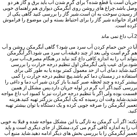
جریان است یا قطع شده؟ برای گرم شدن آب باید برق و گاز هر دو
وصل باشد.چراغ های روشن روی آبگرمکن دیواری هم راهنمای خوبی
از رسیدن سوخت به آن است.شیر گاز را بررسی کنید گاهی یکی از
افراد خانواده شیر گاز را برای احتیاط بسته و این موضوع را فراموش
کرده است.
2.آب داغ نمی ماند
آیا در حین حمام کردن آب سرد می شود؟ گاهی آبگرمکن روشن و آب
هم گرم است ولی بعد از چند دقیقه،آب سرد می شود.اگر آبگرمکن
بتواند آب را به اندازه کافی داغ کند نباید در هنگام مصرف،آب سرد
شود.برای عیب یابی آبگرمکن اول تنظیم درجه حرارت را بررسی
کنید.شاید دمای آب از حد معمول کمتر بوده یا به طور کلی برای
استفاده در زمستان دما کم باشد.پیچ تنظیم درجه حرارت را کمی
بیشتر کرده و چند لحظه صبر کنید.با باز کردن شیر آب دما و داغی را
بررسی کنید.اگر آب گرم در لوله جریان دارد،پس مشکل از همین
قسمت بوده ولی اگر با تنظیم درجه حرارت نیز با کمبود اب داغ مواجه
شدید،شاید وقت آن رسیده که یک آبگرمکن بزرگتر تهیه کنید.هزینه
تعمیر آبگرمکن را صرفه جویی کرده و یک دستگاه با توان بیشتر تهیه
کنید.
نکته: اگر آب گرمکن به تازگی با این مشکل مواجه شده و قبلا به خوبی
آب را به اندازه کافی گرم می کرد،مشکل از جای دیگری است و باید
تعمیر آبگرمکن را با بررسی بخش های دیگر ادامه دهید.شاید منبع آب