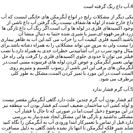
4.آب داغ رنگ گرفته است
یکی دیگر از مشکلات رایج در انواع آبگرمکن های خانگی اینست که آب
داغ خارج شده از لوله ها،شفاف نیست.رنگ گرفتن آب داغ ناشی از
وجود اکسیدهای فلزی در لوله ها و آب است.اگر رنگ آب داغ تازگی ها
زرد،قرمز،قهوه ای،سبز یا شیری شده حتما به دنبال منشا آن
باشید.اکسید فلزی کیفیت آب را خراب می کند.این آب به ظاهر بیماری
زا نیست ولی به مرور می تواند مشکلاتی را به همراه دشاته باشد.برای
مثال وجود سرب در آب آشامیدنی خطرات جدی به همراه دارد.با نصب
فیلتر می توان تا حدودی جلوی اکسیدهای فلزی را گرفت ولی راه حل
نهایی تعمیر آبگرمکن و عوض کردن لوله های فرسوده مسی است.در
آبگرمکن های برقی این امر ناشی از رسوب کلسیم و منیزیم روی
المنت است.در این مورد با تمیز کردن المنت،مشکل به طور کلی
برطرف می شود.
5.آب گرم فشار ندارد
کم فشار بودن آب گرم چندین علت دارد.گاهی آبگرمکن مقصر نیست
و لوله کشی آب ساختمان ضعیف است.کم فشار بودن آب منطقه نیز
در این موضوع دخیل است.اما در صورتی که تا حال با فشار آب
مشکلی نداشتید و تازگی ها این مشکل ایجاد شده،نیاز به بررسی
دارد.قبل از تماس با تعمیرکار ابتدا ورودی آب به آبگرمکن را نگاه کنید
شاید شیر فلکه آبگرمکن تا انتها باز نشده باشد.گاهی به دلیل مسافرت