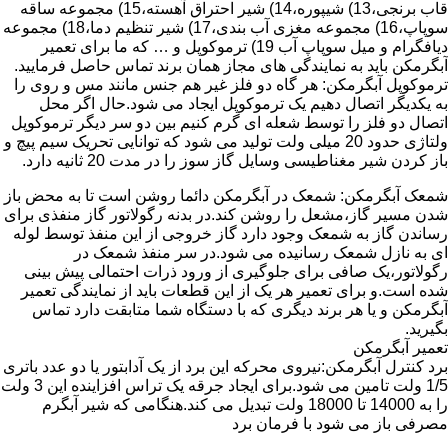
قاب برنجی،13) شیپوره،14) شیر احتراق آهسته،15) مجموعه ساقه
سوپاپ،16) مجموعه مغزی آب بندی،17) شیر تنظیم دما،18) مجموعه
دیافگرام و میل سوپاپ آب 19) ترموکوپل و … که ما برای تعمیر
آبگرمکن باید به نمایندگی های مجاز همان برند تماس حاصل فرمایید.
ترموکوپل آبگرمکن: هر گاه دو فلز غیر هم جنس مانند مس و روی را
به یکدیگر اتصال دهیم یک ترموکوپل ایجاد می شود.حال اگر محل
اتصال دو فلز را توسط شعله ای گرم کنیم بین دو سر دیگر ترموکوپل
ولتاژی حدود 20 میلی ولت تولید می شود که توانایی تحریک سیم پیچ و
باز کردن شیر مغناطیسی وسایل گاز سوز را در مدت 20 ثانیه دارد.
شمعک آبگرمکن: شمعک در آبگرمکن دائما روشن است تا به محض باز
شدن مسیر گاز،مشعل را روشن کند.در بدنه رگولاتور گاز منفذی برای
رساندن گاز به شمعک وجود دارد گاز خروجی از این منفذ توسط لوله
ای به نازل شمعک رسانیده می شود.در سر منفذ شمعک در
رگولاتور،یک صافی برای جلوگیری از ورود ذرات احتمالی پیش بینی
شده است.و برای تعمیر هر یک از این قطعات باید از نمایندگی تعمیر
آبگرمکن و یا هر برند دیگری که با دستگاه شما متابقت دارد تماس
بگیرید.
تعمیر آبگرمکن
برد کنترل آبگرمکن:نیروی محرکه این برد از یک آدابتور یا دو عدد باتری
1/5 ولت تامین می شود.برای ایجاد جرقه یک تراس افزاینده این 3 ولت
را به 14000 تا 18000 ولت تبدیل می کند.هنگامی که شیر آبگرم
مصرفی باز می شود با فرمان برد