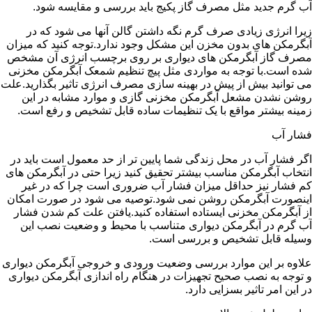
آب گرم جدید مثل مصرف گاز پکیج باید بررسی و مقایسه شود.
زیرا انرژی زیادی صرف گرم نگه داشتن گالن آنها می شود که در
آبگرمکن های بدون مخزن این مشکل وجود ندارد.توجه کنید که میزان
مصرف گاز آبگرمکن های دیواری بر روی برچسب انرژی آن مشخص
شده است.با توجه به مواردی مثل پیچ تنظیم شمعک آبگرمکن مخزنی
می توانید بیش از پیش در بهینه سازی مصرف انرژی تاثیر بگذارید.علت
روشن نشدن مشعل آبگرمکن مخزنی گازی و موارد مشابه در این
زمینه بیشتر مواقع با یک تنظیمات ساده قابل تشخیص و رفع است.
فشار آب
اگر فشار آب در محل زندگی شما پایین تر از حد معمول است باید در
انتخاب آبگرمکن مناسب بیشتر تحقیق کنید زیرا حتی در آبگرمکن های
کم فشار نیز حداقل میزان فشار آب ضروری است چرا که در غیر
اینصورت آبگرمکن روشن نمی شود.توصیه می شود در صورت امکان
از آبگرمکن مخزنی ایستاده استفاده کنید.یافتن علت کم شدن فشار
آب گرم در آبگرمکن دیواری متناسب با محیط و وضعیت نصب این
وسیله قابل تشخیص و بررسی است.
علاوه بر این موارد بررسی وضعیت ورودی و خروجی آبگرمکن دیواری
و توجه به نصب صحیح تجهیزات در هنگام راه اندازی آبگرمکن دیواری
در این امر تاثیر بسزایی دارد.