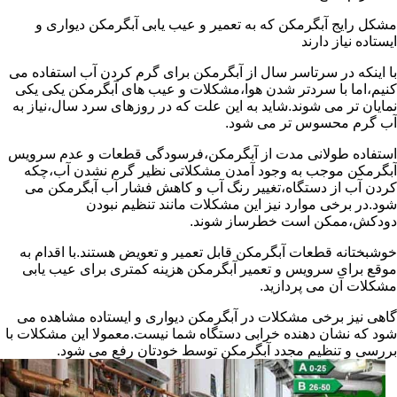
مشکل رایج آبگرمکن که به تعمیر و عیب یابی آبگرمکن دیواری و
ایستاده نیاز دارند
با اینکه در سرتاسر سال از آبگرمکن برای گرم کردن آب استفاده می
کنیم،اما با سردتر شدن هوا،مشکلات و عیب های آبگرمکن یکی یکی
نمایان تر می شوند.شاید به این علت که در روزهای سرد سال،نیاز به
آب گرم محسوس تر می شود.
استفاده طولانی مدت از آبگرمکن،فرسودگی قطعات و عدم سرویس
آبگرمکن موجب به وجود آمدن مشکلاتی نظیر گرم نشدن آب،چکه
کردن آب از دستگاه،تغییر رنگ آب و کاهش فشار آب آبگرمکن می
شود.در برخی موارد نیز این مشکلات مانند تنظیم نبودن
دودکش،ممکن است خطرساز شوند.
خوشبختانه قطعات آبگرمکن قابل تعمیر و تعویض هستند.با اقدام به
موقع برای سرویس و تعمیر آبگرمکن هزینه کمتری برای عیب یابی
مشکلات آن می پردازید.
گاهی نیز برخی مشکلات در آبگرمکن دیواری و ایستاده مشاهده می
شود که نشان دهنده خرابی دستگاه شما نیست.معمولا این مشکلات با
بررسی و تنظیم مجدد آبگرمکن توسط خودتان رفع می شود.