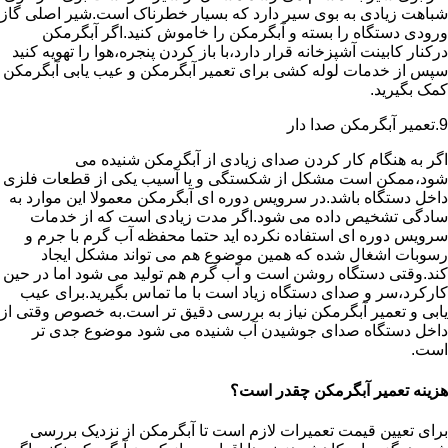
شباهت زیادی به بوی سیر دارد که بسیار خطرناک است.شیر اصلی گاز
ورودی دستگاه را بسته و آبگرمکن را خاموش کنید.اگر آبگرمکن
درکنار کابینت آشپزخانه قرار دارد،با باز کردن پنجره،هوا را تهویه کنید
سپس از خدمات لوله کشی برای تعمیر آبگرمکن و عیب یابی آبگرمکن
کمک بگیرید.
9.تعمیر آبگرمکن صدا دار
اگر به هنگام کار کردن صدای زیادی از آبگرمکن شنیده می
شود،ممکن است مشکل از شکستگی و یا آسیب یکی از قطعات فلزی
داخل دستگاه باشد.در سرویس دوره ای آبگرمکن معمولا این موارد به
سادگی تشخیص داده می شود.اگر مدت زیادی است که از خدمات
سرویس دوره ای استفاده نکرده اید حتما محفظه آب گرم با جرم و
رسوبات اشغال شده که همین موضوع هم می تواند مشکل ایجاد
کند.وقتی دستگاه روشن است و آب گرم هم تولید می شود اما در حین
کارکرد،سر و صدای دستگاه زیاد است با ما تماس بگیرید.برای عیب
یابی و تعمیر آبگرمکن نیاز به بررسی دقیق تر است.به خصوص وقتی از
داخل دستگاه صدای جوشیدن آب شنیده می شود موضوع جدی تر
است.
هزینه تعمیر آبگرمکن چقدر است؟
برای تعیین قیمت تعمیرات لازم است تا آبگرمکن از نزدیک بررسی