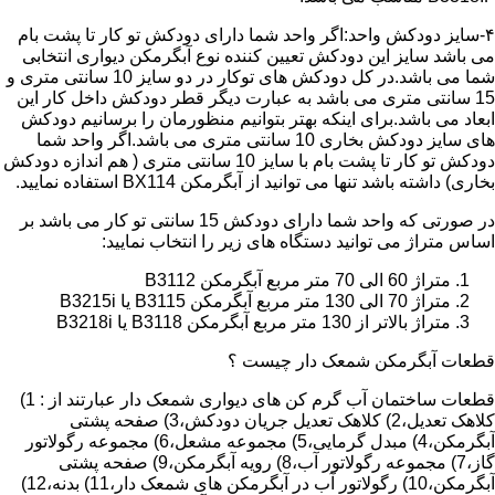
۴-سایز دودکش واحد:اگر واحد شما دارای دودکش تو کار تا پشت بام
می باشد سایز این دودکش تعیین کننده نوع آبگرمکن دیواری انتخابی
شما می باشد.در کل دودکش های توکار در دو سایز 10 سانتی متری و
15 سانتی متری می باشد به عبارت دیگر قطر دودکش داخل کار این
ابعاد می باشد.برای اینکه بهتر بتوانیم منظورمان را برسانیم دودکش
های سایز دودکش بخاری 10 سانتی متری می باشد.اگر واحد شما
دودکش تو کار تا پشت بام با سایز 10 سانتی متری ( هم اندازه دودکش
بخاری) داشته باشد تنها می توانید از آبگرمکن BX114 استفاده نمایید.
در صورتی که واحد شما دارای دودکش 15 سانتی تو کار می باشد بر
اساس متراژ می توانید دستگاه های زیر را انتخاب نمایید:
متراژ 60 الی 70 متر مربع آبگرمکن B3112
متراژ 70 الی 130 متر مربع آبگرمکن B3115 یا B3215i
متراژ بالاتر از 130 متر مربع آبگرمکن B3118 یا B3218i
قطعات آبگرمکن شمعک دار چیست ؟
قطعات ساختمان آب گرم کن های دیواری شمعک دار عبارتند از : 1)
کلاهک تعدیل،2) کلاهک تعدیل جریان دودکش،3) صفحه پشتی
آبگرمکن،4) مبدل گرمایی،5) مجموعه مشعل،6) مجموعه رگولاتور
گاز،7) مجموعه رگولاتور آب،8) رویه آبگرمکن،9) صفحه پشتی
آبگرمکن،10) رگولاتور آب در آبگرمکن های شمعک دار،11) بدنه،12)