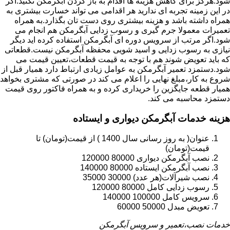
شود.هرگز برای کاهش هزینه ها اقدام به باز کردن آبگرمکن نکنید.اگر
در این زمینه تجربه ای ندارید هر اقدامی می تواند خسارت بیشتری به
همراه داشته باشد و هزینه بیشتری روی دست تان بگذارد.به همراه
تعمیرات معمولا جرم گیری و رسوب زدایی آبگرمکن هم انجام می
شود.اگر مرتب از سرویس دوره ای آبگرمکن استفاده کرده اید دیگر
نیازی به رسوب زدایی و اسید شویی محفظه آبگرمکن نیست.قطعاتی
که باید تعویض شوند هم با توجه به قیمت قطعات،تعیین قیمت می
شود.دستمزد تعمیر آبگرمکن به عوامل زیادی ارتباط دارد همیار قبل از
شروع به کار،مبلغ نهایی را اعلام می کند در صورتی که مشتری بخواهد
همیار قطعه جایگزین را خریداری کرده و به همراه فاکتور روی قیمت
دستمزد محاسبه می کند.
هزینه خدمات آبگرمکن دیواری و ایستاده
عنوان( به روز رسانی سال 1400 ) از قیمت(تومان) تا
قیمت(تومان)
نصب آبگرمکن دیواری 80000 120000
نصب آبگرمکن ایستاده 80000 140000
نصب شیرآلات(هر عدد) 30000 35000
رسوب زدایی کامل 80000 120000
سرویس کامل 100000 140000
تعویض مبدل 50000 60000
خدمات نصب،تعمیر و سرویس آبگرمکن