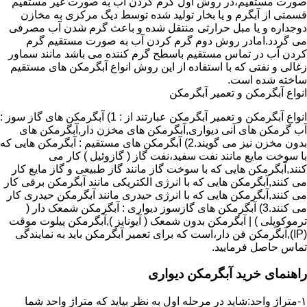
صورت مستقیم،در روش اول گرم کردن آب به صورت غیر مستقیم
قسمتی از آبگرم و یا بخار تولید شده توسط دیگ مرکزی به مخازن
دوجداره و یا مبل حرارتی منتقل شده و باعث گرم شدن آب مصرفی
می گردد.امادر روش دوم گرم کردن آب به صورت مستقیم گرم
کردن آب در تماس مستقیم باسطح گرم کننده می باشد مانند سماور
زغالی و نفتی که با استفاده از این روش انواع آبگرمکن های مستقیم
ساخته شده است.
انواع آبگرمکن و تعمیر آبگرمکن
انواع آبگرمکن و تعمیر آبگرمکن عبارتند از : 1) آبگرمکن های گاز سوز :
آب گرمکن های آنی دیواری,آبگرمکن های مخزن دار,آبگرمکن های
بدون مخزن نیز می گویند.2) آبگرمکن های مستقیم : آبگرمکن هایی که
با سوخت مایع مانند نفت سفید،نفت گاز ( گازوئیل ) کار می
کنند,آبگرمکن هایی که با سوخت گاز مانند گاز طبیعی و گاز مایع کار
می کنند,آبگرمکن هایی که با انرژی الکتریکی مانند آبگرمکن برقی کار
می کنند,آبگرمکن هایی که با انرژی حیدری مانند آبگرمکن حیدری کار
می کنند.3) آبگرمکن های گازسوز دیواری : آبگرمکن شمعک دار (
ترموکوپلی ) | آبگرمکن بدون شمعک ( آیونایز ),آبگرمکن پیلوت موقت
(IP),آبگرمکن فن دار،است که برای تعمیر آبگرمکن باید به نمایندگی
تماس حاصل فرمایید.
راهنمای خرید آبگرمکن دیواری
۱-متراژ واحد:شاید در مرحله اول به نظر بیاید که متراژ واحد شما