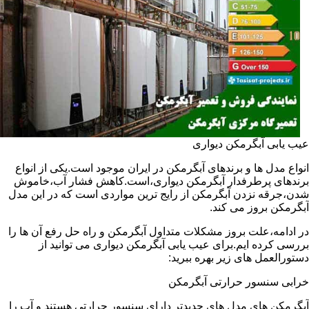
عیب یابی آبگرمکن دیواری
انواع مدل ها و برندهای آبگرمکن در ایران موجود است.یکی از انواع
برندهای پرطرفدار آبگرمکن دیواری،است.کاهش فشار آب،خاموش
شدن،جرقه نزدن آبگرمکن از رایج ترین مواردی است که در این مدل
آبگرمکن بروز می کند.
در ادامه،علت بروز مشکلات متداول آبگرمکن و راه حل رفع آن ها را
بررسی کرده ایم.برای عیب یابی آبگرمکن دیواری می توانید از
دستورالعمل های زیر بهره ببرید:
خرابی سنسور حرارتی آبگرمکن
آبگرمکن های مدل های جدیدتر دارای سنسور حرارتی هستند و آب را