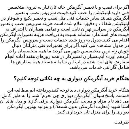
اگر برای نصب و یا تعمیر آبگرمکن خانه تان نیاز به نیروی متخصص
فنی دارید،اپلیکیشن را نصب کنید.قیمت سرویس نصب و تعمیر
آبگرمکن همانند سایر خدمات فنی مثل نصب و تعمیر پکیج و شوفاژ در
اپلیکیشن شفاف و دقیق اعلام شده است.هزینه سرویس نصب و تعمیر
آبگرمکن در سراسر تهران ثابت است و تمامی همیاران با اشراف به
قیمت های استاندارد سامانه نسبت به دریافت هزینه تعمیرات آبگرمکن
اقدام می کنند.جدول به روز شده خدمات نصب و سرویس آبگرمکن را
در جدول مشاهده می کنید.اگر برای تعمیرات فنی منزلتان دنبال
خوش نام ترین متخصصین شهر می گردید ما همه متخصصان را در
گردهم آورده ایم.همیاران تعمیرکار در همه روزهای هفته آماده انجام
سفارش های ثبت شده در اپ این سامانه هستند.همه سفارش ها
شامل گارانتی خدمات می باشد.
هنگام خرید آبگرمکن دیواری به چه نکاتی توجه کنیم؟
هنگام خرید آبگرمکن دیواری باید توجه کنید،پرداخته ایم.مطالعه این
قسمت پاسخ سوال "آبگرمکن دیواری چی بخرم" شما را به طور کامل
می دهد تا با مزایا و معایب آبگرمکن دیواری برقی،گازی و مدل های آن
آشنا شوید (معایب ابگرمکن بدون شمعک) و بتوانید بهترین آبگرمکن
دیواری را برای منزل تان خریداری کنید.
ظرفیت