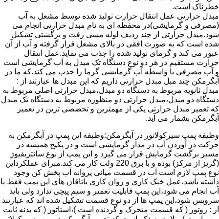
خطرناک است.
مبدل حرارتی عمل انتقال حرارت تولید شده توسط مشعل به آب
(مصرفی و گرمایشی)در محفظه ای به نام مبدل حرارتی انجام می
شود.مبدل حرارتی از چند ردیف لوله مسی رفت و برگشتی تشکیل
شده است که به صورت افقی در بالای مشعل قرار گرفته و آب از آن
عبور می کند و گرمای تولید شده را جذب می نماید.عمل انتقال
حرارت مستقیم در هر دو نوع دستگاه تک مبدل به آب گرمایشی است
و آب مصرفی با واسطه آب گرمایشی گرما را جذب می کند.که ما در
آبگرمکن چند مبل مبدل حرارتی داریم که این مبدل ها عبارتند از :
مبدل ثانویه مربوط به دستگاه دو مبدل،مبدل حرارتی اصلی مربوط به
دستگاه دو مبدل،مبدل حرارتی دو منظوره مربوط به دستگاه تک مبدل
که تعمیر مبدل حرارتی یکی از مهمترین و تخصصی ترین در تعمیر
آبگرمکن بشمار می آید.
وظیفه پمپ سیرکولاتور در آبگرمکن:وظیفه این پمپ در آبگرمکن به
حرکت در آوردن آب در مدار گرمایشی است و در پکیج همیشه در
مسیر برگشت گرمایش قرار می گیرد و این پمپ از نوع سانتریفیوژ
(گریز از مرکز) بوده و با برق 220 ولت کار می کند.مبرای عملکرداین
نوع پمپ لازم است آب در قسمت میانی پروانه آب پخش کن وجود
داشته باشد،عمل خنک کاری و روان کاری یاتاقان های این پمپ فقط با
آب انجام می شود،این پمپ قابلیت تعمیر و سیم پیچی ندارد ولی باید
سرویس شود،این پمپ ها از دو نوع قسمت تشکیل شده اند که عبارتند
از : روتور ( که قسمت متحرک و گردنده است )،استاتور ( که بدنه ثابت
پمپ است ) و لازم به ذکر است که تعمیر آبگرمکن در پمپ سیرکولاتور