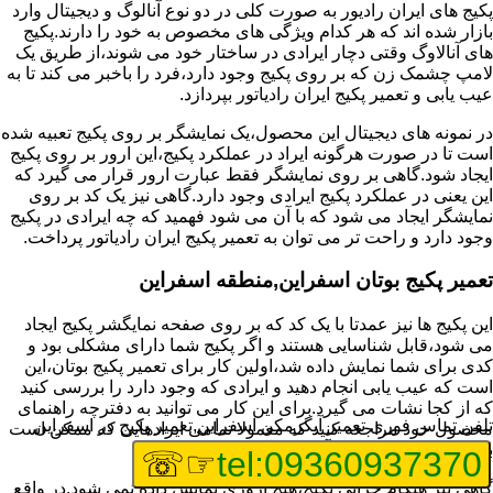
پکیج های ایران رادیور به صورت کلی در دو نوع آنالوگ و دیجیتال وارد
بازار شده اند که هر کدام ویژگی های مخصوص به خود را دارند.پکیج
های آنالاوگ وقتی دچار ایرادی در ساختار خود می شوند،از طریق یک
لامپ چشمک زن که بر روی پکیج وجود دارد،فرد را باخبر می کند تا به
عیب یابی و تعمیر پکیج ایران رادیاتور بپردازد.
در نمونه های دیجیتال این محصول،یک نمایشگر بر روی پکیج تعبیه شده
است تا در صورت هرگونه ایراد در عملکرد پکیج،این ارور بر روی پکیج
ایجاد شود.گاهی بر روی نمایشگر فقط عبارت ارور قرار می گیرد که
این یعنی در عملکرد پکیج ایرادی وجود دارد.گاهی نیز یک کد بر روی
نمایشگر ایجاد می شود که با آن می شود فهمید که چه ایرادی در پکیج
وجود دارد و راحت تر می توان به تعمیر پکیج ایران رادیاتور پرداخت.
تعمیر پکیج بوتان اسفراین,منطقه اسفراین
این پکیج ها نیز عمدتا با یک کد که بر روی صفحه نمایگشر پکیج ایجاد
می شود،قابل شناسایی هستند و اگر پکیج شما دارای مشکلی بود و
کدی برای شما نمایش داده شد،اولین کار برای تعمیر پکیج بوتان،این
است که عیب یابی انجام دهید و ایرادی که وجود دارد را بررسی کنید
که از کجا نشات می گیرد.برای این کار می توانید به دفترچه راهنمای
تلفن تماس فوری
تعمیر آبگرمکن اسفراین,تعمیر پکیج در اسفراین
محصول خود مراجعه کنید که معمولا تمامی ایرادهایی که ممکن است
برای پکیج پیش بیاید در آن قرار گرفته است.
☞☏
tel:09360937370
گاهی نیز هنگام خرابی پکیج،هیچ اروری نمایش داده نمی شود.در واقع