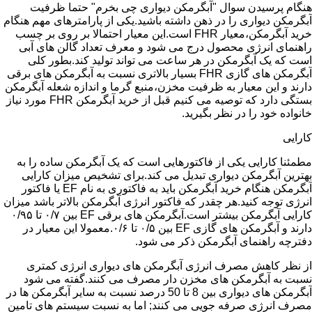
هنگام پرسیدن سوال "آبگرمکن دیواری چی بخرم" حتما ظرفیت
آبگرمکن دیواری را در ذهن داشته باشید.یکی از پارامترهای مهم هنگام
خرید آبگرمکن،معیار FHR است.این معیار احتمالا بر روی بر چسب
راهنمای انرژی محصول درج می شود و معرف تعداد گالن های آبی
است که یک آبگرمکن در هر ساعت می تواند تولید کند.بطور کلی
آبگرمکن های گازی FHR بسیار بالاتری نسبت به آبگرمکن های برقی
دارند و این معیار به ظرفیت مخزن،منبع گرما و اندازه شعله آبگرمکن
بستگی دارد که توصیه می کنیم قبل از خرید آبگرمکن FHR مورد نیاز
خانواده خود را در نظر بگیرید.
کارایی
مطمئنا کارایی یکی از فاکتورهایی است که یک آبگرمکن ساده را به
بهترین آبگرمکن دیواری تبدیل می کند.برای تشخیص میزان کارایی
آبگرمکن هنگام خرید آبگرمکن باید به فاکتوری به نام EF یا فاکتور
انرژی توجه کنید.هر چقدر که فاکتور انرژی آبگرمکن بالاتر باشد میزان
کارایی آبگرمکن بیشتر است.آبگرمکن های برقی EF بین ۰/۷ تا ۰/۹۵
دارند و آبگرمکن های گازی EF بین ۰/۵ تا ۰/۶.معمولا این معیار در
دفترچه راهنمای آبگرمکن ذکر می شود.
از نظر کاهش مصرف انرژی آبگرمکن های دیواری انرژی کمتری
نسبت به آبگرمکن های مخزن دار مصرف می کنند.گفته می شود
آبگرمکن های دیواری بین 8 تا 50 درصد نسبت به سایر آبگرمکن ها در
مصرف انرژی صرفه جویی می کنند; اما به نسبت سیستم های تامین