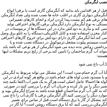
نصب آبگرمکن
قبل از هر اقدامی باید بدانید که آبگرمکن گازی است یا برقی! انواع
آبگرمکن دیواری گازی در اغلب خانه ها نصب شده ولی تعداد آبگرمکن
های برقی هم کم نیست.پیدا کردن ایراد و انجام کارهای تعمیراتی
بستگی به نوع آبگرمکن دارد.آبگرمکن برقی،گازهای احتراقی تولید
نمی کند و نیازی به دودکش ندارد.در این دستگاه ها از ترموستات در
کنار مخزن استفاده شده و کابل الکتریکی،دستگاه را به تابلو برق وصل
می کند.اما آبگرمکن گازی دارای دودکش برای خروج گازهای احتراقی
است.سیستم پیلوت،مشعل،ترموکوبل در دستگاه نصب شده و با
برداشتن روکش بدنه دیده می شود.آبگرمکن از هر نوعی که باشد باید
بتواند آب گرم ساختمان را تامین کند.برخی از رایج تریم مشکلات اینها
هستند:
1.آب داغ نمی شود
آیا آب گرم حمام،سرد است؟ این مشکل می تواند مربوط به آبگرمکن
و یا مسدود شدن لوله های حمام باشد.در واقع هر گونه ایرادی در این
لوله ها،احتمالا عامل اصلی است.هرگز به یک شیر آب،اکتفا نکنید.چند
شیر دیگر را نیز باز کرده و جریان آب گرم را بررسی کنید.در صورتی
که به کلی آب گرم ساختمان قطع شده باشد به سراغ آبگرمکن بوید و
موارد دیگر را بررسی کنید.اگر آبگرمکن برقی یا گازی،آب را داغ نمی
کند مشکل از گاز یا برق دستگاه است.قبل از تماس برای تعمیر
آبگرمکن،بررسی کنید که آیا برق دستگاه روشن است؟ آیا گاز در