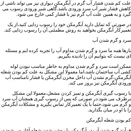
علت کم شدن فشار آب گرم در آبگرمکن دیواری نیز می تواند ناشی از
کاهش فشار شیر آب سرد ورودی باشد.گاهی شیر ورودی رسوب می
گیرد و به همین علت آب گرم نیز با فشار کمی خارج می شود.
در صورتی که تمایل دارید آبگرمکن خود را رسوب زدایی کنید،از یک
تعمیرکار آبگرمکن بخواهید به روش مطمئنی آن را رسوب زدایی کند.
سرد و گرم شدن آب
بارها همه ما سرد و گرم شدن مداوم آب را تجربه کرده ایم و مسئله
ای نیست که بتوانیم آن را نادیده بگیریم.
ممکن است سرد و گرم شدن مداوم به خاطر مناسب نبودن لوله
کشی آب ساختمان باشد،اما معمولا این مشکل به علت کم بودن شعله
آبگرمکن،گرم نشدن آب داخل مخزن آبگرمکن یا فشار نامناسب آب
ورودی آبگرمکن نیز بروز می کند.
با رسوب گیری آبگرمکن و تمیز کردن مشعل،معمولا این مشکل
برطرف می شود.در صورتی که پس از رسوب گیری همچنان آب سرد
و گرم می شود،حتما با یک تعمیرکار تماس بگیرید و مشکلات آبگرمکن
را با او در میان بگذارید.
کم بودن شعله آبگرمکن
فرآیند گرم شدن آب در آبگرمکن با روشن شدن شعله آغاز می شود.در