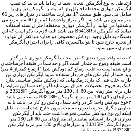
ارتباطی به نوع آبگرمکن انتخابی شما ندارد اما باید بدانید که نصب
آبگرمکن دیواری محفظه احتراق باز که بیشتر آبگرمکن دیواری را
شامل می شود طبق مبحث 17 مقرارت ساختما در متراژ های زیر 60
متر ممنوع می باشد.پس اگر متراژ واحدشما کمتر از 60 متر مربع می
باشدتنها می توانید از آبگرمکن دیواری محفظه احتراق بسته استفاده
نمایید که آبگرمکن B5418Rsi می باشد.البته لازم به ذکر است که این
دستگاه به دلیل وجود دودکش مخصوص دو جداره،دودکش آن تنها باد
از پنجره خارج شود تا بتوانداکسیژن کافی را برای احتراق آبگرمکن
دیواری تامین نماید.
۲-طبقه واحد:مورد بعدی که در انتخاب آبگرمکن دیواری تاثیر گذار
است طبقه وقوع ساختمان است،اگر واحد شما در طبقه آخرساختمان
واقع شده است به علت ارتفاع کم دودکش شما ( ارتفاع کمتراز 4 متر)
باید حتما از آبگرمکن های فن داراستفاده نمایید.آبگرمکن دیواری فن
دار به علت فنی که دارددرمکانهایی که دودکش مکش مناسبی ندارد
کمک به خروج محصولات احتراق می نماید.اگر واحد شما این شرایط را
دارد برای متراژهای بین 60 الی 130 متر مربع آبگرمکن B3315IF و
متراژهای بالای 130 متر مربع آبگرمکن B3318IF مناسب می باشد.
۳-نوع دودکش واحد:اگر در واحد شما دودکش رو کار می باشد یا به
عبارتی دیگراز پنجره یا دیواربه سمت بیرون خارج شده است به دلیل
اینکه این نوع دودکش مکشی نخواهدداشت حتما باید از آبگرمکن
دیواری فن دار استفاده نمایید.برای متراژهای بین 60 الی 130 متر
مربع آبگرمکن B3315IF و متراژهای بالای 130 متر مربع آبگرمکن
B3318IF مناسب می باشد.