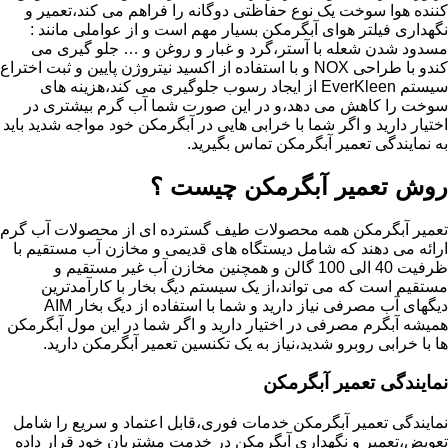
کننده هوا سوخت یک نوع حفاظتی دوگانه را فراهم می کند،تعمیر و
نگهداری فیلتر هوای آبگرمکن بسیار مهم است و از عواملی مانند :
مسدود شدن شعله با آستر،گرد و غبار و روغن و … جلو گیری می
کندو با طراحی NOX و با استفاده از اکسید نیتروژن پایین و ثبت اختراع
سیستم EverKleen از ایجاد رسوب جلوگیری می کند،هزینه های
سوخت را کاهش می دهد،و در این صورت شما آب گرم بیشتری در
اختیار دارید و اگر شما با خرابی هایی در آبگرمکن خود مواجه شدید باید
به نمایندگی تعمیر آبگرمکن تماس بگیرید.
روش تعمیر آبگرمکن چیست ؟
تعمیر آبگرمکن همه محصولات طیف گسترده ای از محصولات آب گرم
ارائه می دهند که شامل دیستگاه های قدیمی و مخازن آب مستقیم با
ظرفیت 40 الی 100 گالن و همچنین مخازن آب غیر مستقیم و
مستقیم است که می تواند،از یک سیستم دیگ بخار با کارآمدترین
دیگهای آب مصرفی نیاز دارید و شما با استفاده از دیگ بخار AIM
همیشه آبگرم مصرفی در اختیار دارید و اگر شما در این مول آبگرمکن
ها با خرابی روبرو شدید،نیاز به یک تکنسین تعمیر آبگرمکن دارید.
نمایندگی تعمیر آبگرمکن
نمایندگی تعمیر آبگرمکن خدمات فوری،قابل اعتماد و سریع را شامل
تعویض،تعمیر و نگهداری آبگرمکن در خدمت مشتریان خود قرار داده