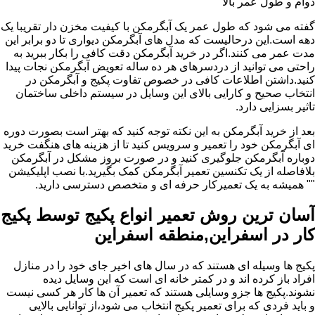
دوام و طول عمر بالا
گفته می شود که طول عمر یک آبگرمکن با کیفیت مخزن دار تقریبا یک
دهه است.این درحالیست که مدل های آبگرمکن دیواری تا دو برابر این
مدت عمر می کنند.اگر در خرید آبگرمکن دقت کافی را بکار ببرید به
راحتی می توانید از دردسرهای هر ده ساله تعویض آبگرمکن نجات پیدا
کنید.داشتن اطلاعات کافی در خصوص تفاوت پکیج و آبگرمکن در
انتخاب صحیح و کارایی بالای این وسایل در سیستم داخلی ساختمان
تاثیر بسزایی دارد.
بعد از خرید آبگرمکن به این نکته توجه کنید که بهتر است بصورت دوره
ای آبگرمکن خود را تعمیر و سرویس کنید تا از هزینه های هنگفت خرید
دوباره آبگرمکن جلوگیری کنید و در صورت بروز مشکل در آبگرمکن
بلافاصله از یک تکنسین تعمیر آبگرمکن کمک بگیرید.با نصب اپلیکیشن
"" همیشه به یک تعمیرکار حرفه ای و متخصص دسترسی دارید.
آسان ترین روش تعمیر انواع پکیج توسط پکیج
کار در اسفراین,منطقه اسفراین
پکیج ها وسیله ای هستند که در سال های اخیر جای خود را در منازل
افراد باز کرده اند و در کمتر خانه ای است که این وسایل دیده
نشوند.پکیج ها جزو وسایلی هستند که تعمیر آن ها کار هر کسی نیست
و باید فردی که برای تعمیر پکیج انتخاب می شود،از توانایی بالایی