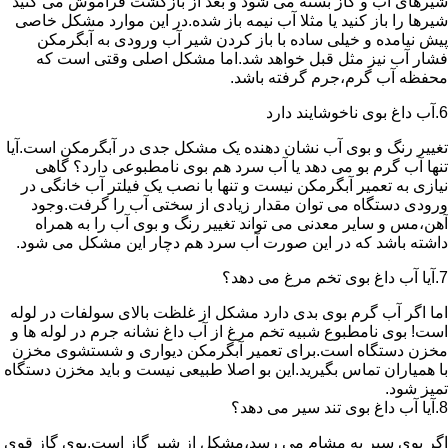
شیرهای آب و گاز بسته می شود و بعد از بازگشت فراموش می کنید
شیرها را باز کنید یا مثلا آب نیمه باز شده.در این موارد مشکل خاصی
پیش نیامده و خیلی ساده با باز کردن شیر آب ورودی به آبگرمکن
فشار آب نیز مثل قبل خواهد شد.اما مشکل اصلی وقتی است که
محفظه آب گرم،جرم گرفته باشد.
6.آب داغ بوی ناخوشایند دارد
تغییر رنگ و بوی آب نشان دهنده یک مشکل جدی در آبگرمکن است.آیا
تنها آب گرم بو می دهد یا آب سرد هم بوی نامطبوعی دارد؟ گاهی
نیازی به تعمیر آبگرمکن نیست و تنها با نصب یک فیلتر آب خانگی در
ورودی دستگاه می توان مقدار زیادی از سختی آب را گرفت.وجود
آهن،مس و سایر معدنی می تواند تغییر رنگ و بوی آب را به همراه
داشته باشد که در این صورت آب سرد هم دچار این مشکل می شود.
7.آیا آب داغ بوی تخم مرغ می دهد؟
اما اگر آب گرم بوی بدی دارد مشکل از غلظت بالای سولفات در لوله
است! بوی نامطبوع شبیه تخم مرغ از آب داغ نشانه جرم در لوله ها و
مخزن دستگاه است.برای تعمیر آبگرمکن دیواری و شستشوی مخزن
با همیاران تماس بگیرید.این بو اصلا طبیعی نیست و باید مخزن دستگاه
تمیز شود.
8.آیا آب داغ بوی تند سیر می دهد؟
اگر بوی سیر به مشام می رسد،مشکل از شیر گاز است.بوی گاز قوی