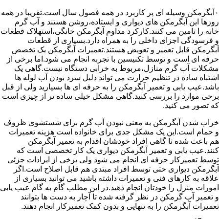
۰آبگرمکن وسیله ای پر کاربرد در همه فصول سال است.تقریبا در همه
روزها این آبگرمکن های دیواری و ایستاده،روشن هستند و آب گرم
خانه را تامین می کنند.کارکرد مداوم آبگرمکن خانگی،استهلاک قطعات
و فرسودگی اجزای داخلی را به همراه دارد.بسیاری از قطعات
آبگرمکن قابل تعمیر و تعویض هستند.تعمیرات آبگرمکن یک تخصص
حرفه ای است و توسط تکنیسین با تجربه انجام می شود.اما برخی از
مشکلات آب گرم منازل،مربوط به خرابی دستگاه نیست.گاهی یک
اشتباه ساده در تنظیم حرارت می تواند دلیل سرد بودن آب لوله ها
باشد.عیب یابی و تعمیر آبگرمکن را به حرفه ای ها بسپارید ولی از قبل
برخی موارد را بررسی کنید.گاهی مشکل خیلی ساده تر از چیزی است
که تصور می کنید.
خراب شدن آبگرمکن به معنی نبودن آب گرم برای شستشوی ظروف
و حمام است.این یک مشکل جدی برای خانواده است هزینه تعمیرات
هم باعث شده تا گاهی افراد خودشان اقدام به تعمیر آبگرمکن
کنند.عیب یابی و تعمیر آبگرمکن دیواری یک کار تخصصی است که
توسط تعمیرکار حرفه ای انجام می شود ولی برخی از ایرادات جزئی
آبگرمکن دیواری حتی توسط افراد مبتدی هم قابل اصلاح است.اگر
علاقه به کارهای فنی و تعمیرات داشته باشید می توانید بسیاری از
امورات منزل را خودتان انجام دهید.در این مطلب گام به گام عیب یابی
و تعمیر آب گرمکن در نظر گرفته شده تا آچار به دست ها بتوانند
تعمیرات آبگرمکن را به تنهایی و بدون کمک تعمیرکار انجام دهند.