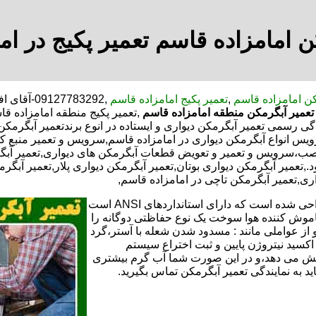
ن امامزاده قاسم تعمیر پکیج در ام
کن امامزاده قاسم
,
تعمیر پکیج امامزاده قاسم
,09127783292-آقای افراسیابی-با تخفیف مشاوره رایگان شبانه روزی کارگران مجرب,
عمیر آبگرمکن منطقه امامزاده قاسم
,تعمیر پکیج منطقه امامزاده ق
ی رسمی تعمیر آبگرمکن دیواری و ایستاده در انوع برندتعمیر آبگرمک
سرویس انواع آبگرمکن دیواری در امامزاده قاسم,سرویس و تعمیر منبع 
نصب،سرویس و تعمیر و تعویض قطعات آبگرمکن های دیواری,تعمیر آبگ
تعمیر آبگرمکن دیواری بوتان,تعمیر آبگرمکن دیواری پلار,تعمیر آبگرم
اری,تعمیر آبگرمکن تاچی در امامزاده قاسم,
تعمیر آبگرمکن گازی،آبگرمکن برقی یا آبگرمکن ایستاده ​ آبگرمکن طراحی شده است که دارای استانداردهای ANSI است
خاموش کننده هوا سوخت یک نوع حفاظتی دوگانه را
 از عواملی مانند : مسدود شدن شعله با آستر،گرد
می کندو با طراحی NOX و با استفاده از اکسید نیتروژن پایین و ثبت اختراع سیستم
ا کاهش می دهد،و در این صورت شما آب گرم بیشتری
اید به نمایندگی تعمیر آبگرمکن تماس بگیرید.