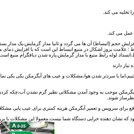
 عمل می کند.
 افزایش حجم (اتبساط) آن ها می گردد و ثانیا مدار گرمایش،یک مدار ب
 : علامت بروز اشکال در منبع انبساط این است که با افزایش دمای م
ساط،انسداد لوله رابط منبع با مدار گرمایش،پاره شدن دیافگرام منبع است
نیاز دارند
نیم،اما با سردتر شدن هوا،مشکلات و عیب های آبگرمکن یکی یکی نمای
رمکن موجب به وجود آمدن مشکلاتی نظیر گرم نشدن آب،چکه کردن آ
طرساز شوند.
وقع برای سرویس و تعمیر آبگرمکن هزینه کمتری برای عیب یابی مشکلا
د که نشان دهنده خرابی دستگاه شما نیست.معمولا این مشکلات با ب