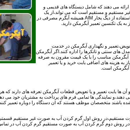
ائه می دهند که شامل دیستگاه های قدیمی و
لن و همچنین مخازن آب غیر مستقیم و مستقیم است که می تواند،از یک
سیستم دیگ بخار با کارآمدترین دیگهای آب مصرفی نیاز دارید و شما با استفاده از دیگ بخار AIM همیشه آبگرم مصرفی در
ز به یک تکنسین تعمیر آبگرمکن دارید.
عویض،تعمیر و نگهداری آبگرمکن در خدمت
 های سنتی و تانکرها را اداره کنند.اگر آبگرمکن
کند آبگرمکن مناسب را با یک قیمت مقرون به صرفه
ز به هزینه های اضافی بابت خرید و یا تعمیر
ر آبگرمکن است.
آن ها بابت تعمیر و یا تعویض قطعات آبگرمکن تعرفه های دارند که هر 
می دهند،و نمایندگی ها تمامی فرم های پرداخت به مشتریان خود می دهند
ده باشند متخصصان موظف هستند که ان دستگاه را دوباره تعمیر کنند و
 مستقیم،در روش اول گرم کردن آب به صورت غیر مستقیم قسمتی از 
ر روش دوم گرم کردن آب به صورت مستقیم گرم کردن آب در تماس مس