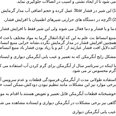
می شود تا از ایجاد نشتی و آسیب در اتصالات جلوگیری نماید.
1) این شیر در فشار 3bar عمل کرده و حجم اضافی آب مدار گرمایش را تخلیه می کند.
2) اگرچه در دستگاه های حرارتی شیرهای اطمینان با افزایش فشار،
دما و یا فشار و دما فعال می شوند ولی این شیر فقط با افزایش فشار
منبع انبساط بت علم به این که اولا،انتقال گرما به مواد مختلف باعث
همچنین افزایش فشار در مدار گرمایش نگردد،نشانه خرابی منبع انبساط
کند.دلایل افت فشار عبارتند از : کم و یا زیاد بودن فشار باد منبع انب
مشکل رایج آبگرمکن که به تعمیر و عیب یابی آبگرمکن دیواری و ایستاده 
با اینکه در سرتاسر سال از آبگرمکن برای گرم کردن آب استفاده می ک
گرم محسوس تر می شود.
استفاده طولانی مدت از آبگرمکن،فرسودگی قطعات و عدم سرویس آبگ
برخی موارد نیز این مشکلات مانند تنظیم نبودن دودکش،ممکن است خ
خوشبختانه قطعات آبگرمکن قابل تعمیر و تعویض هستند.با اقدام به م
گاهی نیز برخی مشکلات در آبگرمکن دیواری و ایستاده مشاهده می شو
عیب یابی آبگرمکن دیواری