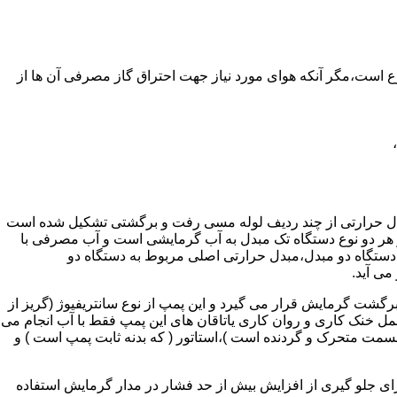
ر واحدهای مسکونی و غیر مسکونی که مسحت آن ها کمتر از 60 متر مربع باشد ممنوع است،مگر آنکه هوای مورد نیاز جهت احتراق گاز مصرفی آن ها از
دل حرارتی از چند ردیف لوله مسی رفت و برگشتی تشکیل شده است
ر هر دو نوع دستگاه تک مبدل به آب گرمایشی است و آب مصرفی با
ه دستگاه دو مبدل،مبدل حرارتی اصلی مربوط به دستگاه دو
می آید.
گشت گرمایش قرار می گیرد و این پمپ از نوع سانتریفیوژ (گریز از
 باشد،عمل خنک کاری و روان کاری یاتاقان های این پمپ فقط با آب انجام می
 قسمت متحرک و گردنده است )،استاتور ( که بدنه ثابت پمپ است ) و
رای جلو گیری از افزایش بیش از حد فشار در مدار گرمایش استفاده