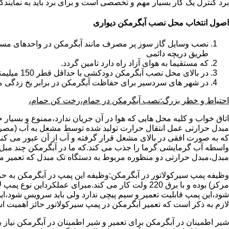
برد کنترل یک کار بسیار مهم و تخصصی است و برای برد باید به نمای
اصول انتخاب محل نصب آبگرمکن دیواری
طریق دریچه دائمی
که مستقیما به هوای آزاد راه دارد تامین گردد.
در بالای محل نصب آبگرمکن دودکشی با حداقل قطر 150 میلیمتر تعبیه شده باشد.
در شهر های سردسیر برای حفاظت آبگرمکن در برابر یخ زدگی م
احتیاط و خطر بزرگ:نصب آبگرمکن در حمام،رخت کن حمام،
اتاق خواب و کلیه محل هایی که هوا در آن جریان ندارد،ممنوع و بسیار
مبدل حرارتی عمل انتقال حرارت تولید شده توسط مشعل به آب (مصر
که به صورت افقی در بالای مشعل قرار گرفته و آب از آن عبور می کن
واسطه آب گرمایشی گرما را جذب می کند.که ما در آبگرمکن چند مبل مب
مبدل،مبدل حرارتی دو منظوره مربوط به دستگاه تک مبدل که تعمیر مب
وظیفه پمپ سیرکولاتور در آبگرمکن:وظیفه این پمپ در آبگرمکن به حر
مرکز) بوده و با برق 220 ولت کار می کند.مبرای ع
شود،این پمپ قابلیت تعمیر و سیم پیچی ندارد ولی باید سرویس شود،این
لازم به ذکر است که تعمیر آبگرمکن در پمپ سیرکولاتور حائز اهمیت ا
شیر اطمینان در آبگرمکن برای تعمیر و شیر اطمینان در آبگرمکن نیاز