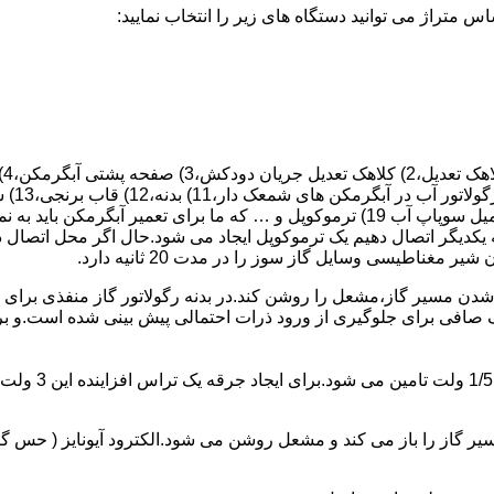
 یکدیگر اتصال دهیم یک ترموکوپل ایجاد می شود.حال اگر محل اتصال د
ن مسیر گاز،مشعل را روشن کند.در بدنه رگولاتور گاز منفذی برای ر
افی برای جلوگیری از ورود ذرات احتمالی پیش بینی شده است.و برای ت
از را باز می کند و مشعل روشن می شود.الکترود آیونایز ( حس گر ) 