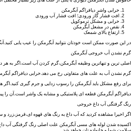
خرابی واشر دیافراگم آبگرمکن
افت فشار گاز ورودی؛ افت فشار آب ورودی
خرابی و مشکل ترموکوپل
نقص در مشعل آبگرمکن
ارتفاع بالای شمعک
در این صورت ممکن است خودتان نتوانید آبگرمکن را عیب یابی کنید.آن
گرم نشدن آب خروجی آبگرمکن
اصلی ترین و تنهاترین وظیفه آبگرمکن،گرم کردن آب است.اگر به هر دلی
گرم نشدن آب به علت های متفاوتی رخ می دهد.خرابی دیافراگم آبگر
برای رفع مشکل باید آبگرمکن را رسوب زدایی و جرم گیری کنید.اگر ه
دیافراگم آبگرمکن قطعه ای پلاستیکی و مشابه یک واشر است.آن را پیدا 
رنگ گرفتگی آب داغ خروجی
اگر اخیرا مشاهده کردید که آب داغ به رنگ های قهوه ای،قرمز،زرد و
اکسیده شدن لوله های مسی آبگرمکن علت اصلی رنگ گرفتگی آب داغ ا
سلامت شما و خانواده تان خواهد شد.