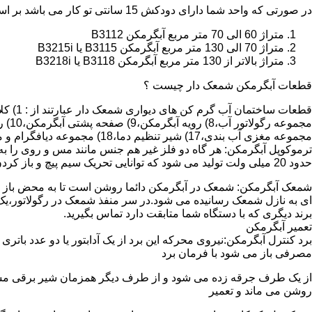
در صورتی که واحد شما دارای دودکش 15 سانتی تو کار می باشد بر اساس متراژ می توانید دستگاه های زیر را انتخاب نمایید:
متراژ 60 الی 70 متر مربع آبگرمکن B3112
متراژ 70 الی 130 متر مربع آبگرمکن B3115 یا B3215i
متراژ بالاتر از 130 متر مربع آبگرمکن B3118 یا B3218i
قطعات آبگرمکن شمعک دار چیست ؟
مجموعه مغزی آب بندی،17) شیر تنظیم دما،18) مجموعه دیافگرام و میل سوپاپ آب 19) ترموکوپل و … که ما برای تعمیر آبگرمکن باید به نمایندگی های مجاز همان برند تماس حاصل فرمایید.
ترموکوپل آبگرمکن: هر گاه دو فلز غیر هم جنس مانند مس و روی را به
حدود 20 میلی ولت تولید می شود که توانایی تحریک سیم پیچ و باز کردن شیر مغناطیسی وسایل گاز سوز را در مدت 20 ثانیه دارد.
شمعک آبگرمکن: شمعک در آبگرمکن دائما روشن است تا به محض باز شد
ای به نازل شمعک رسانیده می شود.در سر منفذ شمعک در رگولاتور،یک ص
برند دیگری که با دستگاه شما متابقت دارد تماس بگیرید.
تعمیر آبگرمکن
مصرفی باز می شود با فرمان برد
از یک طرف جرقه زده می شود و از طرف دیگر همزمان شیر برقی مسیر گ
روشن می ماند و تعمیر