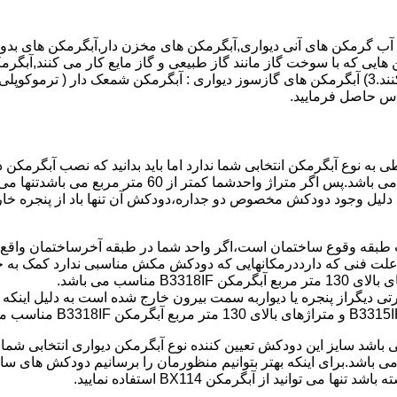
هایی که با سوخت گاز مانند گاز طبیعی و گاز مایع کار می کنند,آبگرمک
کنند,آبگرمکن هایی که با انرژی حیدری مانند آبگرمکن حیدری کار می کنند.3) آبگرمکن های گازسوز دیواری
باطی به نوع آبگرمکن انتخابی شما ندارد اما باید بدانید که نصب آبگرم
شود طبق مبحث 17 مقرارت ساختما در متراژ های زیر 60 متر
این دستگاه به دلیل وجود دودکش مخصوص دو جداره،دودکش آن تنها باد از پنجر
به علت فنی که دارددرمکانهایی که دودکش مکش مناسبی ندارد کمک به خ
رتی دیگراز پنجره یا دیواربه سمت بیرون خارج شده است به دلیل اینک