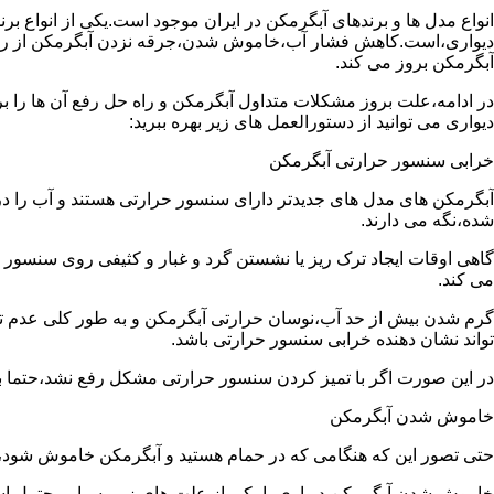
انواع مدل ها و برندهای آبگرمکن در ایران موجود است.یکی از انواع بر
دیواری،است.کاهش فشار آب،خاموش شدن،جرقه نزدن آبگرمکن از رایج
آبگرمکن بروز می کند.
در ادامه،علت بروز مشکلات متداول آبگرمکن و راه حل رفع آن ها را ب
دیواری می توانید از دستورالعمل های زیر بهره ببرید:
خرابی سنسور حرارتی آبگرمکن
آبگرمکن های مدل های جدیدتر دارای سنسور حرارتی هستند و آب را د
شده،نگه می دارند.
گاهی اوقات ایجاد ترک ریز یا نشستن گرد و غبار و کثیفی روی سنسور ح
می کند.
گرم شدن بیش از حد آب،نوسان حرارتی آبگرمکن و به طور کلی عدم 
تواند نشان دهنده خرابی سنسور حرارتی باشد.
در این صورت اگر با تمیز کردن سنسور حرارتی مشکل رفع نشد،حتما ب
خاموش شدن آبگرمکن
حتی تصور این که هنگامی که در حمام هستید و آبگرمکن خاموش شو
خاموش شدن آبگرمکن دیواری با یکی از علت های زیر بسیار محتمل ا