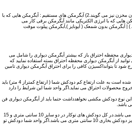
انواع آبگرمکن و تعمیر آبگرمکن عبارتند از : 1) آبگرمکن های گاز سوز : آب گرمکن های آنی دیواری,آبگرمکن های مخزن دار,آبگرمکن های بدون مخزن نیز می گویند.2) آبگرمکن های مستقیم : آبگرمکن هایی که با
ن هایی که با انرژی الکتریکی مانند آبگرمکن برقی کار می
 : آبگرمکن شمعک دار ( ترموکوپلی ) | آبگرمکن بدون شمعک ( آیونایز ),آبگرمکن پیلوت موقت
کن دیواری محفظه احتراق باز که بیشتر آبگرمکن دیواری را شامل می
 ممنوع می باشد.پس اگر متراژ واحدشما کمتر از 60 متر مربع می باشدتنها می توانید از آبگرمکن دیواری محفظه احتراق بسته استفاده نمایید که
ه خارج شود تا بتوانداکسیژن کافی را برای احتراق آبگرمکن دیواری تامین
۲-طبقه واحد:مورد بعدی که در انتخاب آبگرمکن دیواری تاثیر گذار است طبقه وقوع ساختمان است،اگر واحد شما در طبقه آخرساختمان واقع شده است به علت ارتفاع کم دودکش شما ( ارتفاع کمتراز 4 متر) باید
روج محصولات احتراق می نماید.اگر واحد شما این شرایط را دارد
ه این نوع دودکش مکشی نخواهدداشت حتما باید از آبگرمکن دیواری فن
۴-سایز دودکش واحد:اگر واحد شما دارای دودکش تو کار تا پشت بام می باشد سایز این دودکش تعیین کننده نوع آبگرمکن دیواری انتخابی شما می باشد.در کل دودکش های توکار در دو سایز 10 سانتی متری و 15
سانتی متری می باشد به عبارت دیگر قطر دودکش داخل کار این ابعاد می باشد.برای اینکه بهتر بتوانیم منظورمان را برسانیم دودکش های سایز دودکش بخاری 10 سانتی متری می باشد.اگر واحد شما دودکش تو