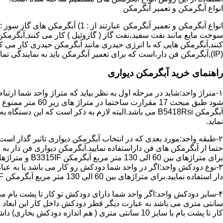
انواع آبگرمکن و تعمیر آبگرمکن
سوخت مایع مانند نفت سفید،نفت گاز ( گازوئیل ) کار می کنند,آبگرمکن 
(IP),آبگرمکن فن دار،است که برای تعمیر آبگرمکن باید به نمایندگی تماس حاصل فرمایید.
راهنمای خرید آبگرمکن دیواری
۱-متراژ واحد:شاید در مرحله اول به نظر بیاید که متراژ واحد شما ارت
آبگرمکن B5418Rsi می باشد.البته لازم به ذکر است که 
نماید.
حتما از آبگرمکن های فن داراستفاده نمایید.آبگرمکن دیواری فن دار 
برای متراژهای بین 60 الی 130 متر مربع آبگرمکن B3315IF و متراژهای بالای 130 متر مربع آبگرمکن B3318IF مناسب می باشد.
۳-نوع دودکش واحد:اگر در واحد شما دودکش رو کار می باشد یا به عبا
دار استفاده نمایید.برای متراژهای بین 60 الی 130 متر مربع آبگرمکن B3315IF و متراژهای بالای 130 متر مربع آبگرمکن B3318IF مناسب می باشد.
کار تا پشت بام با سایز 10 سانتی متری ( هم اندازه دودکش بخاری) داشته باشد تنها می توانید از آبگرمکن BX114 استفاده نمایید.