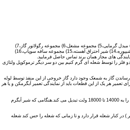
قطعات ساختمان آب گرم کن های دیواری شمعک دار عبارتند از : 1) کلاهک تعدیل،2) کلاهک تعدیل جریان دودکش،3) صفحه پشتی آبگرمکن،4) مبدل گرمایی،5) مجموعه مشعل،6) مجموعه رگولاتور گاز،7)
مجموعه رگولاتور آب،8) رویه آبگرمکن،9) صفحه پشتی آبگرمکن،10) رگولاتور آب در آبگرمکن های شمعک دار،11) بدنه،12) قاب برنجی،13) شیپوره،14) شیر احتراق آهسته،15) مجموعه ساقه سوپاپ،16)
و فلز را توسط شعله ای گرم کنیم بین دو سر دیگر ترموکوپل ولتاژی
ساندن گاز به شمعک وجود دارد گاز خروجی از این منفذ توسط لوله
عمیر هر یک از این قطعات باید از نمایندگی تعمیر آبگرمکن و یا هر
برد کنترل آبگرمکن:نیروی محرکه این برد از یک آدابتور یا دو عدد باتری 1/5 ولت تامین می شود.برای ایجاد جرقه یک تراس افزاینده این 3 ولت را به 14000 تا 18000 ولت تبدیل می کند.هنگامی که شیر آبگرم
در کنار شعله قرار دارد و تا زمانی که شعله را حس کند شعله