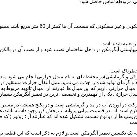
ندگی مربوطه تماس حاصل شود
نصب وسایل گاز سوز پر مصرف مانند آبگرمکن د
یبایستی آبگرمکن در داخل ساختمان نصب شود و از نصب آن در بالکن،
 خطرناک است.
فی و گرمایشی)در محفظه ای به نام مبدل حرارتی انجام می شود.مب
د و گرمای تولید شده را جذب می نماید.عمل انتقال حرارت مستقیم د
دل حرارتی داریم که این مبدل ها عبارتند از : مبدل ثانویه مربوط ب
دل حرارتی یکی از مهمترین و تخصصی ترین در تعمیر آبگرمکن بشمار 
کت در آوردن آب در مدار گرمایشی است و در پکیج همیشه در مسیر بر
ملکرداین نوع پمپ لازم است آب در قسمت میانی پروانه آب پخش کن وجود داشته
 پمپ ها از دو نوع قسمت تشکیل شده اند که عبارتند از : روتور ( که
ست.
 به یک تکنسین تعمیر آبگرمکن است،و لازم به ذکر است که این قطعه ب