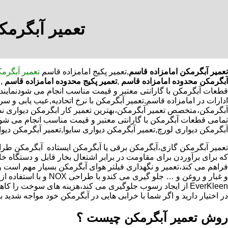
تعمیر آبگرمک
تعمیر آبگرمکن امامزاده قاسم
,تعمیر پکیج امامزاده قاسم
تعمیر آبگرم
آبگرمکن محدوده امامزاده قاسم
,
تعمیر پکیج محدوده امامزاده قاسم
,
ت
قطعات آبگرمکن با گارانتی معتبر و قیمت مناسب انجام می شودنمایندگ
ادارات در امامزاده قاسم,تعمیر آبگرمکن با نرخ اتحادیه,عیب یابی و 
آبگرمکن،متخصص تعمیر آبگرمکن،بهترین تعمیر کار ابگرمکن دیواری 
تمامی قطعات آبگرمکن با گارانتی معتبر و قیمت مناسب انجام می شود.,
آبگرمکن دیواری لورچ,تعمیر آبگرمکن دیواری سایوا,تعمیر آبگرمکن دیو
که برای برآوردن برای مقاومت در برابر اشتعال بخار قابل و دستگاه 
فراهم می کند،تعمیر و نگهداری فیلتر هوای آبگرمکن بسیار مهم است و
و غبار و روغن و … جلو گیری 
EverKleen از ایجاد رسوب جلوگیری می کند،هزینه های سوخت ر
در اختیار دارید و اگر شما با خرابی هایی در آبگرمکن خود مواجه شدید ب
روش تعمیر آبگرمکن چیست ؟