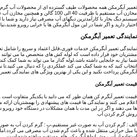
تعمیر آبگرمکن همه محصولات طیف گسترده ای از محصولات آب گرم ار
مخازن آب مستقیم با ظرفیت 40 الی 100 گا
اختیار دارید و اگر شما در این مول آبگرمکن ها با خرابی روبرو شدید،نیا
نمایندگی تعمیر آبگرمکن
نمایندگی تعمیر آبگرمکن خدمات فوری،قابل اعتماد و سریع را شامل ت
مشتریان خود قرار داده است که لوله کش های متخصص ما می توانند مدل
شما نیاز به جابجایی داشته باشد،لوله گذار ما می تواند به شما کمک 
انتخاب کنید که به شما کمک می کند عملکردی را که دنبال می کنید.تا نیا
آبگرمکن پرداخت نکنید و این یکی از بهترین ویژگی های نمایندگی تعمی
قیمت تعمیر آبگرمکن
قیمت تعمیر آبگرم کن همان طور که می دانید با یکدیگر متفاوت است و 
اعلام می کنند و نمایندگی ها قیمت های پیشنهادی را بهمشتریان ارائه 
ها می دهند و اگر در این مدت با همان مشکلات در دستگاه خود روبرو ش
روش گرم کردن آب
الف : گرم کردن آب به صورت غیر مستقیم،ب : گرم کردن آب به صورت
یا مبل حرارتی منتقل شده و باعث گرم شدن آب مصرفی می گردد.اماد
استفاده از این روش انواع آبگرمکن های مستقیم ساخته شده است.