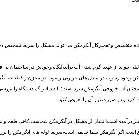
گاه متخصص و تعمیرکار آبگرمکن می تواند مشکل را سریعا تشخیص دهد 
لی نتواند از عهده گرم شدن آب برآید،آنگاه وجودش در ساختمان بی فای
مکن،وجود رسوب در مبدل های حرارتی،رسوب در مخزن و قطعات آبگرم
مچنان آب خروجی آبگرمکن سرد است؛ باید دیافراگم دستگاه را بررسی 
کنید و در صورت نیاز آن را تعویض کنید.
 سبز درآمده است؛ نشان از مشکل در آبگرمکن شماست.گاهی طعم و بوی 
ست.اگر آبگرمکن شما قدیمی است،سریعا لوله های آبگرمکن را بررسی