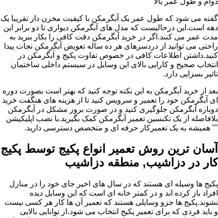
دوام و طول عمر بالا
گفته می شود که طول عمر یک آبگرمکن با کیفیت مخزن دار تقریبا یک
دهه است.این درحالیست که مدل های آبگرمکن دیواری تا دو برابر این
مدت عمر می کنند.اگر در خرید آبگرمکن دقت کافی را بکار ببرید به
راحتی می توانید از دردسرهای هر ده ساله تعویض آبگرمکن نجات پیدا
کنید.داشتن اطلاعات کافی در خصوص تفاوت پکیج و آبگرمکن در
انتخاب صحیح و کارایی بالای این وسایل در سیستم داخلی ساختمان
تاثیر بسزایی دارد.
بعد از خرید آبگرمکن به این نکته توجه کنید که بهتر است بصورت دوره
ای آبگرمکن خود را تعمیر و سرویس کنید تا از هزینه های هنگفت خرید
دوباره آبگرمکن جلوگیری کنید و در صورت بروز مشکل در آبگرمکن
بلافاصله از یک تکنسین تعمیر آبگرمکن کمک بگیرید.با نصب اپلیکیشن
"" همیشه به یک تعمیرکار حرفه ای و متخصص دسترسی دارید.
آسان ترین روش تعمیر انواع پکیج توسط پکیج
کار در دزاشیب, منطقه دزاشیب
پکیج ها وسیله ای هستند که در سال های اخیر جای خود را در منازل
افراد باز کرده اند و در کمتر خانه ای است که این وسایل دیده
نشوند.پکیج ها جزو وسایلی هستند که تعمیر آن ها کار هر کسی نیست
و باید فردی که برای تعمیر پکیج انتخاب می شود،از توانایی بالایی