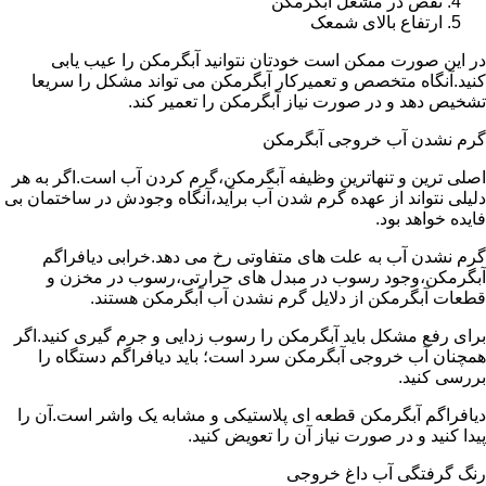
نقص در مشعل آبگرمکن
ارتفاع بالای شمعک
در این صورت ممکن است خودتان نتوانید آبگرمکن را عیب یابی
کنید.آنگاه متخصص و تعمیرکار آبگرمکن می تواند مشکل را سریعا
تشخیص دهد و در صورت نیاز آبگرمکن را تعمیر کند.
گرم نشدن آب خروجی آبگرمکن
اصلی ترین و تنهاترین وظیفه آبگرمکن،گرم کردن آب است.اگر به هر
دلیلی نتواند از عهده گرم شدن آب برآید،آنگاه وجودش در ساختمان بی
فایده خواهد بود.
گرم نشدن آب به علت های متفاوتی رخ می دهد.خرابی دیافراگم
آبگرمکن،وجود رسوب در مبدل های حرارتی،رسوب در مخزن و
قطعات آبگرمکن از دلایل گرم نشدن آب آبگرمکن هستند.
برای رفع مشکل باید آبگرمکن را رسوب زدایی و جرم گیری کنید.اگر
همچنان آب خروجی آبگرمکن سرد است؛ باید دیافراگم دستگاه را
بررسی کنید.
دیافراگم آبگرمکن قطعه ای پلاستیکی و مشابه یک واشر است.آن را
پیدا کنید و در صورت نیاز آن را تعویض کنید.
رنگ گرفتگی آب داغ خروجی