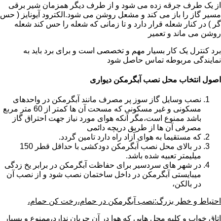
از یک طرف جرقه زده می شود و از طرف دیگر همزمان شیر برقی
مسیر گاز را باز می کند و مشعل روشن می شود.الکترود آیونایز ( حس
گر ) در کنار شعله قرار دارد و تا زمانی که شعله را حس کند شعله
روشن می ماند و تعمیر
برد کنترل یک کار بسیار مهم و تخصصی است و برای برد باید به
نمایندگی مربوطه تماس حاصل شود
اصول انتخاب محل نصب آبگرمکن دیواری
نصب وسایل گاز سوز پر مصرف مانند آبگرمکن در واحدهای
مسکونی و غیر مسکونی که مسحت آن ها کمتر از 60 متر مربع
باشد ممنوع است،مگر آنکه هوای مورد نیاز جهت احتراق گاز
مصرفی آن ها از طریق دریچه دائمی
که مستقیما به هوای آزاد راه دارد تامین گردد.
در بالای محل نصب آبگرمکن دودکشی با حداقل قطر 150
میلیمتر تعبیه شده باشد.
در شهر های سردسیر برای حفاظت آبگرمکن در برابر یخ زدگی
میبایستی آبگرمکن در داخل ساختمان نصب شود و از نصب آن
در بالکن،
احتیاط و خطر بزرگ:نصب آبگرمکن در حمام،رخت کن حمام،
اتاق خواب و کلیه محل هایی که هوا در آن جریان ندارد،ممنوع و بسیار