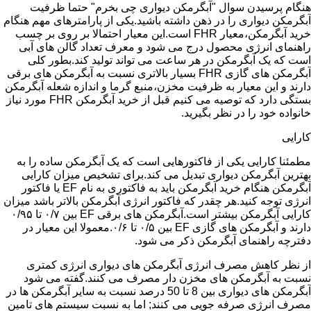
هنگام پرسیدن سوال "آبگرمکن دیواری چی بخرم" حتما ظرفیت
آبگرمکن دیواری را در ذهن داشته باشید.یکی از پارامترهای مهم هنگام
خرید آبگرمکن،معیار FHR است.این معیار احتمالا بر روی بر چسب
راهنمای انرژی محصول درج می شود و معرف تعداد گالن های آبی
است که یک آبگرمکن در هر ساعت می تواند تولید کند.بطور کلی
آبگرمکن های گازی FHR بسیار بالاتری نسبت به آبگرمکن های برقی
دارند و این معیار به ظرفیت مخزن،منبع گرما و اندازه شعله آبگرمکن
بستگی دارد که توصیه می کنیم قبل از خرید آبگرمکن FHR مورد نیاز
خانواده خود را در نظر بگیرید.
کارایی
مطمئنا کارایی یکی از فاکتورهایی است که یک آبگرمکن ساده را به
بهترین آبگرمکن دیواری تبدیل می کند.برای تشخیص میزان کارایی
آبگرمکن هنگام خرید آبگرمکن باید به فاکتوری به نام EF یا فاکتور
انرژی توجه کنید.هر چقدر که فاکتور انرژی آبگرمکن بالاتر باشد میزان
کارایی آبگرمکن بیشتر است.آبگرمکن های برقی EF بین ۰/۷ تا ۰/۹۵
دارند و آبگرمکن های گازی EF بین ۰/۵ تا ۰/۶.معمولا این معیار در
دفترچه راهنمای آبگرمکن ذکر می شود.
از نظر کاهش مصرف انرژی آبگرمکن های دیواری انرژی کمتری
نسبت به آبگرمکن های مخزن دار مصرف می کنند.گفته می شود
آبگرمکن های دیواری بین 8 تا 50 درصد نسبت به سایر آبگرمکن ها در
مصرف انرژی صرفه جویی می کنند; اما به نسبت سیستم های تامین