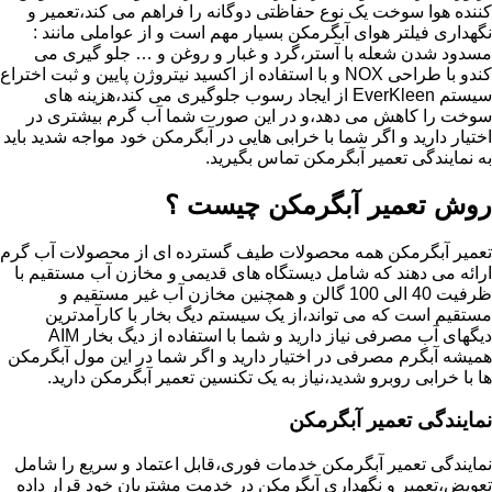
کننده هوا سوخت یک نوع حفاظتی دوگانه را فراهم می کند،تعمیر و
نگهداری فیلتر هوای آبگرمکن بسیار مهم است و از عواملی مانند :
مسدود شدن شعله با آستر،گرد و غبار و روغن و … جلو گیری می
کندو با طراحی NOX و با استفاده از اکسید نیتروژن پایین و ثبت اختراع
سیستم EverKleen از ایجاد رسوب جلوگیری می کند،هزینه های
سوخت را کاهش می دهد،و در این صورت شما آب گرم بیشتری در
اختیار دارید و اگر شما با خرابی هایی در آبگرمکن خود مواجه شدید باید
به نمایندگی تعمیر آبگرمکن تماس بگیرید.
روش تعمیر آبگرمکن چیست ؟
تعمیر آبگرمکن همه محصولات طیف گسترده ای از محصولات آب گرم
ارائه می دهند که شامل دیستگاه های قدیمی و مخازن آب مستقیم با
ظرفیت 40 الی 100 گالن و همچنین مخازن آب غیر مستقیم و
مستقیم است که می تواند،از یک سیستم دیگ بخار با کارآمدترین
دیگهای آب مصرفی نیاز دارید و شما با استفاده از دیگ بخار AIM
همیشه آبگرم مصرفی در اختیار دارید و اگر شما در این مول آبگرمکن
ها با خرابی روبرو شدید،نیاز به یک تکنسین تعمیر آبگرمکن دارید.
نمایندگی تعمیر آبگرمکن
نمایندگی تعمیر آبگرمکن خدمات فوری،قابل اعتماد و سریع را شامل
تعویض،تعمیر و نگهداری آبگرمکن در خدمت مشتریان خود قرار داده