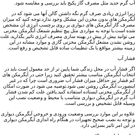
آب گرم جدید مثل مصرف گاز پکیج باید بررسی و مقایسه شود.
زیرا انرژی زیادی صرف گرم نگه داشتن گالن آنها می شود که در
آبگرمکن های بدون مخزن این مشکل وجود ندارد.توجه کنید که میزان
مصرف گاز آبگرمکن های دیواری بر روی برچسب انرژی آن مشخص
شده است.با توجه به مواردی مثل پیچ تنظیم شمعک آبگرمکن مخزنی
می توانید بیش از پیش در بهینه سازی مصرف انرژی تاثیر بگذارید.علت
روشن نشدن مشعل آبگرمکن مخزنی گازی و موارد مشابه در این
زمینه بیشتر مواقع با یک تنظیمات ساده قابل تشخیص و رفع است.
فشار آب
اگر فشار آب در محل زندگی شما پایین تر از حد معمول است باید در
انتخاب آبگرمکن مناسب بیشتر تحقیق کنید زیرا حتی در آبگرمکن های
کم فشار نیز حداقل میزان فشار آب ضروری است چرا که در غیر
اینصورت آبگرمکن روشن نمی شود.توصیه می شود در صورت امکان
از آبگرمکن مخزنی ایستاده استفاده کنید.یافتن علت کم شدن فشار
آب گرم در آبگرمکن دیواری متناسب با محیط و وضعیت نصب این
وسیله قابل تشخیص و بررسی است.
علاوه بر این موارد بررسی وضعیت ورودی و خروجی آبگرمکن دیواری
و توجه به نصب صحیح تجهیزات در هنگام راه اندازی آبگرمکن دیواری
در این امر تاثیر بسزایی دارد.