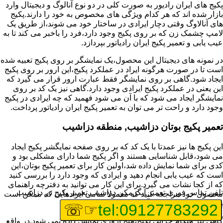
پکیج های ایران رادیور به صورت کلی در دو نوع آنالوگ و دیجیتال وارد
بازار شده اند که هر کدام ویژگی های مخصوص به خود را دارند.پکیج
های آنالاوگ وقتی دچار ایرادی در ساختار خود می شوند،از طریق یک
لامپ چشمک زن که بر روی پکیج وجود دارد،فرد را باخبر می کند تا به
عیب یابی و تعمیر پکیج ایران رادیاتور بپردازد.
در نمونه های دیجیتال این محصول،یک نمایشگر بر روی پکیج تعبیه شده
است تا در صورت هرگونه ایراد در عملکرد پکیج،این ارور بر روی پکیج
ایجاد شود.گاهی بر روی نمایشگر فقط عبارت ارور قرار می گیرد که
این یعنی در عملکرد پکیج ایرادی وجود دارد.گاهی نیز یک کد بر روی
نمایشگر ایجاد می شود که با آن می شود فهمید که چه ایرادی در پکیج
وجود دارد و راحت تر می توان به تعمیر پکیج ایران رادیاتور پرداخت.
تعمیر پکیج بوتان دزاشیب, منطقه دزاشیب
این پکیج ها نیز عمدتا با یک کد که بر روی صفحه نمایگشر پکیج ایجاد
می شود،قابل شناسایی هستند و اگر پکیج شما دارای مشکلی بود و
کدی برای شما نمایش داده شد،اولین کار برای تعمیر پکیج بوتان،این
است که عیب یابی انجام دهید و ایرادی که وجود دارد را بررسی کنید
که از کجا نشات می گیرد.برای این کار می توانید به دفترچه راهنمای
تلفن تماس فوری
تعمیر آبگرمکن دزاشیب,تعمیر پکیج در دزاشیب
محصول خود مراجعه کنید که معمولا تمامی ایرادهایی که ممکن است
برای پکیج پیش بیاید در آن قرار گرفته است.
☞☏
tel:09127783292
گاهی نیز هنگام خرابی پکیج،هیچ اروری نمایش داده نمی شود.در واقع