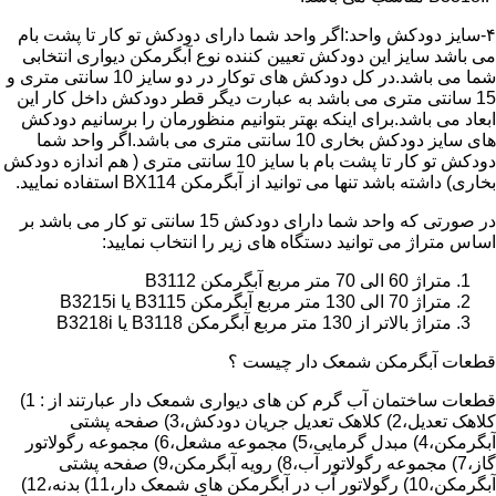
۴-سایز دودکش واحد:اگر واحد شما دارای دودکش تو کار تا پشت بام
می باشد سایز این دودکش تعیین کننده نوع آبگرمکن دیواری انتخابی
شما می باشد.در کل دودکش های توکار در دو سایز 10 سانتی متری و
15 سانتی متری می باشد به عبارت دیگر قطر دودکش داخل کار این
ابعاد می باشد.برای اینکه بهتر بتوانیم منظورمان را برسانیم دودکش
های سایز دودکش بخاری 10 سانتی متری می باشد.اگر واحد شما
دودکش تو کار تا پشت بام با سایز 10 سانتی متری ( هم اندازه دودکش
بخاری) داشته باشد تنها می توانید از آبگرمکن BX114 استفاده نمایید.
در صورتی که واحد شما دارای دودکش 15 سانتی تو کار می باشد بر
اساس متراژ می توانید دستگاه های زیر را انتخاب نمایید:
متراژ 60 الی 70 متر مربع آبگرمکن B3112
متراژ 70 الی 130 متر مربع آبگرمکن B3115 یا B3215i
متراژ بالاتر از 130 متر مربع آبگرمکن B3118 یا B3218i
قطعات آبگرمکن شمعک دار چیست ؟
قطعات ساختمان آب گرم کن های دیواری شمعک دار عبارتند از : 1)
کلاهک تعدیل،2) کلاهک تعدیل جریان دودکش،3) صفحه پشتی
آبگرمکن،4) مبدل گرمایی،5) مجموعه مشعل،6) مجموعه رگولاتور
گاز،7) مجموعه رگولاتور آب،8) رویه آبگرمکن،9) صفحه پشتی
آبگرمکن،10) رگولاتور آب در آبگرمکن های شمعک دار،11) بدنه،12)