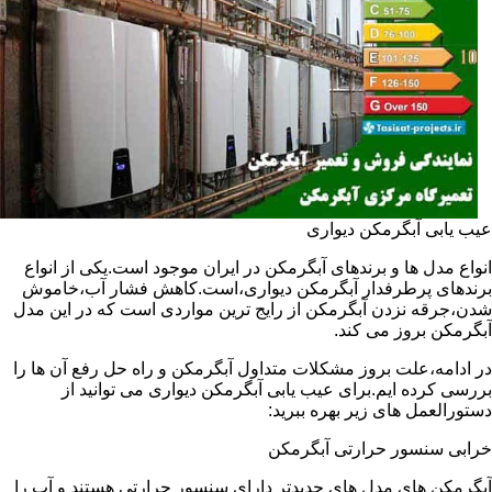
عیب یابی آبگرمکن دیواری
انواع مدل ها و برندهای آبگرمکن در ایران موجود است.یکی از انواع
برندهای پرطرفدار آبگرمکن دیواری،است.کاهش فشار آب،خاموش
شدن،جرقه نزدن آبگرمکن از رایج ترین مواردی است که در این مدل
آبگرمکن بروز می کند.
در ادامه،علت بروز مشکلات متداول آبگرمکن و راه حل رفع آن ها را
بررسی کرده ایم.برای عیب یابی آبگرمکن دیواری می توانید از
دستورالعمل های زیر بهره ببرید:
خرابی سنسور حرارتی آبگرمکن
آبگرمکن های مدل های جدیدتر دارای سنسور حرارتی هستند و آب را