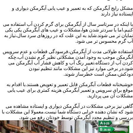
مشکل رایج آبگرمکن که به تعمیر و عیب یابی آبگرمکن دیواری و
ایستاده نیاز دارند
با اینکه در سرتاسر سال از آبگرمکن برای گرم کردن آب استفاده می
کنیم،اما با سردتر شدن هوا،مشکلات و عیب های آبگرمکن یکی یکی
نمایان تر می شوند.شاید به این علت که در روزهای سرد سال،نیاز به
آب گرم محسوس تر می شود.
استفاده طولانی مدت از آبگرمکن،فرسودگی قطعات و عدم سرویس
آبگرمکن موجب به وجود آمدن مشکلاتی نظیر گرم نشدن آب،چکه
کردن آب از دستگاه،تغییر رنگ آب و کاهش فشار آب آبگرمکن می
شود.در برخی موارد نیز این مشکلات مانند تنظیم نبودن
دودکش،ممکن است خطرساز شوند.
خوشبختانه قطعات آبگرمکن قابل تعمیر و تعویض هستند.با اقدام به
موقع برای سرویس و تعمیر آبگرمکن هزینه کمتری برای عیب یابی
مشکلات آن می پردازید.
گاهی نیز برخی مشکلات در آبگرمکن دیواری و ایستاده مشاهده می
شود که نشان دهنده خرابی دستگاه شما نیست.معمولا این مشکلات با
بررسی و تنظیم مجدد آبگرمکن توسط خودتان رفع می شود.