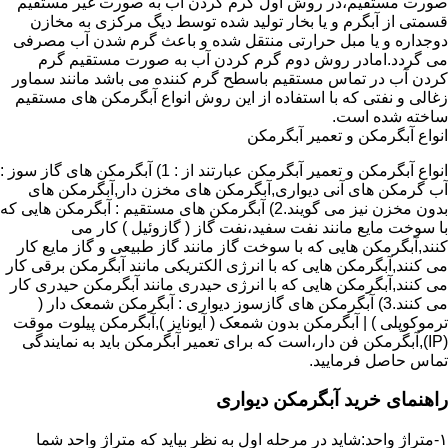
صورت مستقیم،در روش اول گرم کردن آب به صورت غیر مستقیم
قسمتی از آبگرم و یا بخار تولید شده توسط دیگ مرکزی به مخازن
دوجداره و یا مبل حرارتی منتقل شده و باعث گرم شدن آب مصرفی
می گردد.امادر روش دوم گرم کردن آب به صورت مستقیم گرم
کردن آب در تماس مستقیم باسطح گرم کننده می باشد مانند سماور
زغالی و نفتی که با استفاده از این روش انواع آبگرمکن های مستقیم
ساخته شده است.
انواع آبگرمکن و تعمیر آبگرمکن
انواع آبگرمکن و تعمیر آبگرمکن عبارتند از : 1) آبگرمکن های گاز سوز :
آب گرمکن های آنی دیواری,آبگرمکن های مخزن دار,آبگرمکن های
بدون مخزن نیز می گویند.2) آبگرمکن های مستقیم : آبگرمکن هایی که
با سوخت مایع مانند نفت سفید،نفت گاز ( گازوئیل ) کار می
کنند,آبگرمکن هایی که با سوخت گاز مانند گاز طبیعی و گاز مایع کار
می کنند,آبگرمکن هایی که با انرژی الکتریکی مانند آبگرمکن برقی کار
می کنند,آبگرمکن هایی که با انرژی حیدری مانند آبگرمکن حیدری کار
می کنند.3) آبگرمکن های گازسوز دیواری : آبگرمکن شمعک دار (
ترموکوپلی ) | آبگرمکن بدون شمعک ( آیونایز ),آبگرمکن پیلوت موقت
(IP),آبگرمکن فن دار،است که برای تعمیر آبگرمکن باید به نمایندگی
تماس حاصل فرمایید.
راهنمای خرید آبگرمکن دیواری
۱-متراژ واحد:شاید در مرحله اول به نظر بیاید که متراژ واحد شما