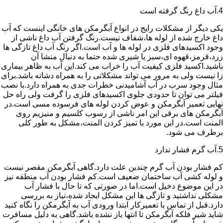
4.آب داغ رنگ گرفته است
یکی دیگر از مشکلات رایج در انواع آبگرمکن های خانگی اینست که آب
داغ خارج شده از لوله ها،شفاف نیست.رنگ گرفتن آب داغ ناشی از
وجود اکسیدهای فلزی در لوله ها و آب است.اگر رنگ آب داغ تازگی ها
زرد،قرمز،قهوه ای،سبز یا شیری شده حتما به دنبال منشا آن
باشید.اکسید فلزی کیفیت آب را خراب می کند.این آب به ظاهر بیماری
زا نیست ولی به مرور می تواند مشکلاتی را به همراه دشاته باشد.برای
مثال وجود سرب در آب آشامیدنی خطرات جدی به همراه دارد.با نصب
فیلتر می توان تا حدودی جلوی اکسیدهای فلزی را گرفت ولی راه حل
نهایی تعمیر آبگرمکن و عوض کردن لوله های فرسوده مسی است.در
آبگرمکن های برقی این امر ناشی از رسوب کلسیم و منیزیم روی
المنت است.در این مورد با تمیز کردن المنت،مشکل به طور کلی
برطرف می شود.
5.آب گرم فشار ندارد
کم فشار بودن آب گرم چندین علت دارد.گاهی آبگرمکن مقصر نیست
و لوله کشی آب ساختمان ضعیف است.کم فشار بودن آب منطقه نیز
در این موضوع دخیل است.اما در صورتی که تا حال با فشار آب
مشکلی نداشتید و تازگی ها این مشکل ایجاد شده،نیاز به بررسی
دارد.قبل از تماس با تعمیرکار ابتدا ورودی آب به آبگرمکن را نگاه کنید
شاید شیر فلکه آبگرمکن تا انتها باز نشده باشد.گاهی به دلیل مسافرت