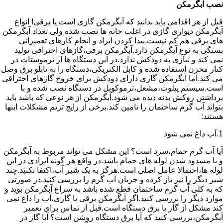
نصب آبگرمکن
قبل از هر اقدامی باید بدانید که آبگرمکن گازی است یا برقی! انواع
آبگرمکن دیواری گازی در اغلب خانه ها نصب شده ولی تعداد آبگرمکن
های برقی هم کم نیست.پیدا کردن ایراد و انجام کارهای تعمیراتی
بستگی به نوع آبگرمکن دارد.آبگرمکن برقی،گازهای احتراقی تولید
نمی کند و نیازی به دودکش ندارد.در این دستگاه ها از ترموستات در
کنار مخزن استفاده شده و کابل الکتریکی،دستگاه را به تابلو برق وصل
می کند.اما آبگرمکن گازی دارای دودکش برای خروج گازهای احتراقی
است.سیستم پیلوت،مشعل،ترموکوبل در دستگاه نصب شده و با
برداشتن روکش بدنه دیده می شود.آبگرمکن از هر نوعی که باشد باید
بتواند آب گرم ساختمان را تامین کند.برخی از رایج تریم مشکلات اینها
هستند:
1.آب داغ نمی شود
آیا آب گرم حمام،سرد است؟ این مشکل می تواند مربوط به آبگرمکن
و یا مسدود شدن لوله های حمام باشد.در واقع هر گونه ایرادی در این
لوله ها،احتمالا عامل اصلی است.هرگز به یک شیر آب،اکتفا نکنید.چند
شیر دیگر را نیز باز کرده و جریان آب گرم را بررسی کنید.در صورتی
که به کلی آب گرم ساختمان قطع شده باشد به سراغ آبگرمکن بوید و
موارد دیگر را بررسی کنید.اگر آبگرمکن برقی یا گازی،آب را داغ نمی
کند مشکل از گاز یا برق دستگاه است.قبل از تماس برای تعمیر
آبگرمکن،بررسی کنید که آیا برق دستگاه روشن است؟ آیا گاز در