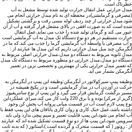
خطرناک است.
مبدل حرارتی عمل انتقال حرارت تولید شده توسط مشعل به آب
(مصرفی و گرمایشی)در محفظه ای به نام مبدل حرارتی انجام می
شود.مبدل حرارتی از چند ردیف لوله مسی رفت و برگشتی تشکیل
شده است که به صورت افقی در بالای مشعل قرار گرفته و آب از آن
عبور می کند و گرمای تولید شده را جذب می نماید.عمل انتقال
حرارت مستقیم در هر دو نوع دستگاه تک مبدل به آب گرمایشی است
و آب مصرفی با واسطه آب گرمایشی گرما را جذب می کند.که ما در
آبگرمکن چند مبل مبدل حرارتی داریم که این مبدل ها عبارتند از :
مبدل ثانویه مربوط به دستگاه دو مبدل،مبدل حرارتی اصلی مربوط به
دستگاه دو مبدل،مبدل حرارتی دو منظوره مربوط به دستگاه تک مبدل
که تعمیر مبدل حرارتی یکی از مهمترین و تخصصی ترین در تعمیر
آبگرمکن بشمار می آید.
وظیفه پمپ سیرکولاتور در آبگرمکن:وظیفه این پمپ در آبگرمکن به
حرکت در آوردن آب در مدار گرمایشی است و در پکیج همیشه در
مسیر برگشت گرمایش قرار می گیرد و این پمپ از نوع سانتریفیوژ
(گریز از مرکز) بوده و با برق 220 ولت کار می کند.مبرای عملکرداین
نوع پمپ لازم است آب در قسمت میانی پروانه آب پخش کن وجود
داشته باشد،عمل خنک کاری و روان کاری یاتاقان های این پمپ فقط با
آب انجام می شود،این پمپ قابلیت تعمیر و سیم پیچی ندارد ولی باید
سرویس شود،این پمپ ها از دو نوع قسمت تشکیل شده اند که عبارتند
از : روتور ( که قسمت متحرک و گردنده است )،استاتور ( که بدنه ثابت
پمپ است ) و لازم به ذکر است که تعمیر آبگرمکن در پمپ سیرکولاتور