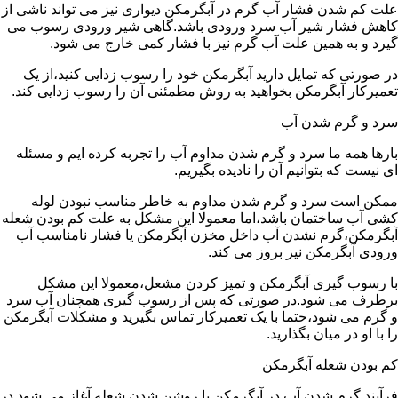
علت کم شدن فشار آب گرم در آبگرمکن دیواری نیز می تواند ناشی از
کاهش فشار شیر آب سرد ورودی باشد.گاهی شیر ورودی رسوب می
گیرد و به همین علت آب گرم نیز با فشار کمی خارج می شود.
در صورتی که تمایل دارید آبگرمکن خود را رسوب زدایی کنید،از یک
تعمیرکار آبگرمکن بخواهید به روش مطمئنی آن را رسوب زدایی کند.
سرد و گرم شدن آب
بارها همه ما سرد و گرم شدن مداوم آب را تجربه کرده ایم و مسئله
ای نیست که بتوانیم آن را نادیده بگیریم.
ممکن است سرد و گرم شدن مداوم به خاطر مناسب نبودن لوله
کشی آب ساختمان باشد،اما معمولا این مشکل به علت کم بودن شعله
آبگرمکن،گرم نشدن آب داخل مخزن آبگرمکن یا فشار نامناسب آب
ورودی آبگرمکن نیز بروز می کند.
با رسوب گیری آبگرمکن و تمیز کردن مشعل،معمولا این مشکل
برطرف می شود.در صورتی که پس از رسوب گیری همچنان آب سرد
و گرم می شود،حتما با یک تعمیرکار تماس بگیرید و مشکلات آبگرمکن
را با او در میان بگذارید.
کم بودن شعله آبگرمکن
فرآیند گرم شدن آب در آبگرمکن با روشن شدن شعله آغاز می شود.در