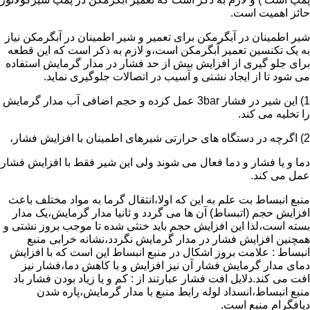
حائز اهمیت است.
شیر اطمینان در آبگرمکن برای تعمیر و شیر اطمینان در آبگرمکن نیاز
به یک تکنسین تعمیر آبگرمکن است،و لازم به ذکر است که این قطعه
برای جلو گیری از افزایش بیش از حد فشار در مدار گرمایش استفاده
می شود تا از ایجاد نشتی و آسیب در اتصالات جلوگیری نماید.
1) این شیر در فشار 3bar عمل کرده و حجم اضافی آب مدار گرمایش
را تخلیه می کند.
2) اگرچه در دستگاه های حرارتی شیرهای اطمینان با افزایش فشار،
دما و یا فشار و دما فعال می شوند ولی این شیر فقط با افزایش فشار
عمل می کند.
منبع انبساط بت علم به این که اولا،انتقال گرما به مواد مختلف باعث
افزایش حجم (اتبساط) آن ها می گردد و ثانیا مدار گرمایش،یک مدار
بسته است،لذا این افزایش حجم باید خنثی شده تا موجب بروز نشتی و
همچنین افزایش فشار در مدار گرمایش نگردد،نشانه خرابی منبع
انبساط : علامت بروز اشکال در منبع انبساط این است که با افزایش
دمای مدار گرمایش فشار آن نیز افزایش و با کاهش دما،فشار نیز
افت می کند.دلایل افت فشار عبارتند از : کم و یا زیاد بودن فشار باد
منبع انبساط،انسداد لوله رابط منبع با مدار گرمایش،پاره شدن
دیافگرام منبع است.