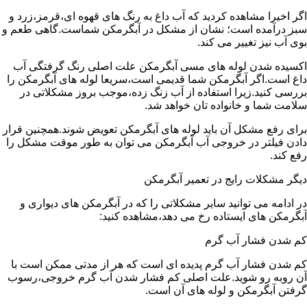
اگر اخیرا مشاهده کردید که آب داغ به رنگ های قهوه ای،قرمز،زرد و
سبز درآمده است؛ نشان از مشکل در آبگرمکن شماست.گاهی طعم و
بوی آب نیز تغییر می کند.
اکسیده شدن لوله های مسی آبگرمکن علت اصلی رنگ گرفتگی آب
داغ است.اگر آبگرمکن شما قدیمی است،سریعا لوله های آبگرمکن را
بررسی کنید.زیرا استفاده از آب زنگ زده،موجب بروز مشکلاتی در
سلامت شما و خانواده تان خواهد شد.
برای رفع مشکل آن باید لوله های آبگرمکن تعویض شوند.همچنین قرار
دادن فیلتر در خروجی آب آبگرمکن می توان به طور موقت مشکل را
رفع کند.
دیگر مشکلات رایج در تعمیر آبگرمکن
در ادامه می توانید سایر مشکلاتی را که در آبگرمکن های دیواری و
آبگرمکن های ایستاده رخ می دهد،مشاهده کنید:
کم شدن فشار آب گرم
کم شدن فشار آب گرم پدیده ای است که هر از مدتی ممکن است با
آن روبه رو شوید.علت اصلی کم فشار شدن آب گرم خروجی،رسوب
گرفتن آبگرمکن و لوله های آن است.