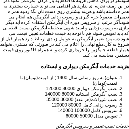
شود.هرگز برای کاهش هزینه ها اقدام به باز کردن آبگرمکن نکنید.اگر
در این زمینه تجربه ای ندارید هر اقدامی می تواند خسارت بیشتری به
همراه داشته باشد و هزینه بیشتری روی دست تان بگذارد.به همراه
تعمیرات معمولا جرم گیری و رسوب زدایی آبگرمکن هم انجام می
شود.اگر مرتب از سرویس دوره ای آبگرمکن استفاده کرده اید دیگر
نیازی به رسوب زدایی و اسید شویی محفظه آبگرمکن نیست.قطعاتی
که باید تعویض شوند هم با توجه به قیمت قطعات،تعیین قیمت می
شود.دستمزد تعمیر آبگرمکن به عوامل زیادی ارتباط دارد همیار قبل از
شروع به کار،مبلغ نهایی را اعلام می کند در صورتی که مشتری بخواهد
همیار قطعه جایگزین را خریداری کرده و به همراه فاکتور روی قیمت
دستمزد محاسبه می کند.
هزینه خدمات آبگرمکن دیواری و ایستاده
عنوان( به روز رسانی سال 1400 ) از قیمت(تومان) تا
قیمت(تومان)
نصب آبگرمکن دیواری 80000 120000
نصب آبگرمکن ایستاده 80000 140000
نصب شیرآلات(هر عدد) 30000 35000
رسوب زدایی کامل 80000 120000
سرویس کامل 100000 140000
تعویض مبدل 50000 60000
خدمات نصب،تعمیر و سرویس آبگرمکن