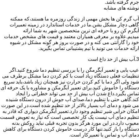
جرم گرفته باشد.
نوشته های مشابه
آب گرم کن ها بخش مهمی از زندگی روزمره ما هستند،که ممکنه
گاهی دچار مشکل بشن.ما در خدمات استاندارد در زمینه تعمیرات
آبگرم کن رو با حرفه ای ترین متخصصین شهر به شما ارائه
میدیم.علاوه بر معرفی همیاران معتمد و قیمت های مشخص خدمات
خود را گارانتی می کنه و در صورت بروز هر گونه مشکل در شیوه
ارائه خدمات می تونید با تیم پشتیبانی تماس بگیرید.
3.آب بیش از حد داغ است
عیب یابی و تعمیر آبگرمگن را با بررسی تنظیم دما شروع کنید.اگر
تنظیمات فعلی دستگاه زیاد است با کم کردن دما مشکل برطرف می
شود ولی اگر دما با کم کردن حرارت نیز همچنان زیاد باشد،باید سریع
دستگاه را خاموش کنید.برای تعمیر آبگرمکن و مشاوره با یک حرفه ای
تماس بگیرد.داغ شدن آب بیش از حد می تواند خطراتی را ایجاد
کند.گاهی حتی با تنظیم دما،صدای آب جوش از درون دستگاه شنیده
می شود و دمای آب بسیار بالاتر از حد تنظیم شده است.در این صورت
امکان خرابی شیر تنظیم وجود دارد.تعمیر آبگرمکن دیواری که قادر به
تنظیم دمای آب نیست یک کار تخصصی است که نیاز به تعویض قسمت
معیوب دارد.در این مورد هرگز بدون تجربه قبلی نباید روکش بدنه
دستگاه را باز کنید.تنها کار درست خاموش کردن دستگاه برای کاهش
دمای آب و تماس با تعمیرکار است.