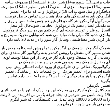
قاب برنجی،13) شیپوره،14) شیر احتراق آهسته،15) مجموعه ساقه
سوپاپ،16) مجموعه مغزی آب بندی،17) شیر تنظیم دما،18) مجموعه
دیافگرام و میل سوپاپ آب 19) ترموکوپل و … که ما برای تعمیر
آبگرمکن باید به نمایندگی های مجاز همان برند تماس حاصل فرمایید.
ترموکوپل آبگرمکن: هر گاه دو فلز غیر هم جنس مانند مس و روی را
به یکدیگر اتصال دهیم یک ترموکوپل ایجاد می شود.حال اگر محل
اتصال دو فلز را توسط شعله ای گرم کنیم بین دو سر دیگر ترموکوپل
ولتاژی حدود 20 میلی ولت تولید می شود که توانایی تحریک سیم پیچ و
باز کردن شیر مغناطیسی وسایل گاز سوز را در مدت 20 ثانیه دارد.
شمعک آبگرمکن: شمعک در آبگرمکن دائما روشن است تا به محض باز
شدن مسیر گاز،مشعل را روشن کند.در بدنه رگولاتور گاز منفذی برای
رساندن گاز به شمعک وجود دارد گاز خروجی از این منفذ توسط لوله
ای به نازل شمعک رسانیده می شود.در سر منفذ شمعک در
رگولاتور،یک صافی برای جلوگیری از ورود ذرات احتمالی پیش بینی
شده است.و برای تعمیر هر یک از این قطعات باید از نمایندگی تعمیر
آبگرمکن و یا هر برند دیگری که با دستگاه شما متابقت دارد تماس
بگیرید.
تعمیر آبگرمکن
برد کنترل آبگرمکن:نیروی محرکه این برد از یک آدابتور یا دو عدد باتری
1/5 ولت تامین می شود.برای ایجاد جرقه یک تراس افزاینده این 3 ولت
را به 14000 تا 18000 ولت تبدیل می کند.هنگامی که شیر آبگرم
مصرفی باز می شود با فرمان برد