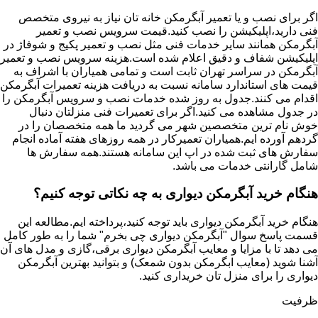
اگر برای نصب و یا تعمیر آبگرمکن خانه تان نیاز به نیروی متخصص
فنی دارید،اپلیکیشن را نصب کنید.قیمت سرویس نصب و تعمیر
آبگرمکن همانند سایر خدمات فنی مثل نصب و تعمیر پکیج و شوفاژ در
اپلیکیشن شفاف و دقیق اعلام شده است.هزینه سرویس نصب و تعمیر
آبگرمکن در سراسر تهران ثابت است و تمامی همیاران با اشراف به
قیمت های استاندارد سامانه نسبت به دریافت هزینه تعمیرات آبگرمکن
اقدام می کنند.جدول به روز شده خدمات نصب و سرویس آبگرمکن را
در جدول مشاهده می کنید.اگر برای تعمیرات فنی منزلتان دنبال
خوش نام ترین متخصصین شهر می گردید ما همه متخصصان را در
گردهم آورده ایم.همیاران تعمیرکار در همه روزهای هفته آماده انجام
سفارش های ثبت شده در اپ این سامانه هستند.همه سفارش ها
شامل گارانتی خدمات می باشد.
هنگام خرید آبگرمکن دیواری به چه نکاتی توجه کنیم؟
هنگام خرید آبگرمکن دیواری باید توجه کنید،پرداخته ایم.مطالعه این
قسمت پاسخ سوال "آبگرمکن دیواری چی بخرم" شما را به طور کامل
می دهد تا با مزایا و معایب آبگرمکن دیواری برقی،گازی و مدل های آن
آشنا شوید (معایب ابگرمکن بدون شمعک) و بتوانید بهترین آبگرمکن
دیواری را برای منزل تان خریداری کنید.
ظرفیت