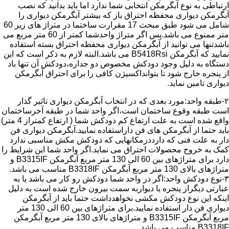
ارتباطی به نوع آبگرمکن انتخابی شما ندارد اما باید بدانید که نصب
آبگرمکن دیواری محفظه احتراق باز که بیشتر آبگرمکن دیواری را
شامل می شود طبق مبحث 17 مقرارت ساختما در متراژ های زیر 60
متر ممنوع می باشد.پس اگر متراژ واحدشما کمتر از 60 متر مربع می
باشدتنها می توانید از آبگرمکن دیواری محفظه احتراق بسته استفاده
نمایید که آبگرمکن B5418Rsi می باشد.البته لازم به ذکر است که این
دستگاه به دلیل وجود دودکش مخصوص دو جداره،دودکش آن تنها باد
از پنجره خارج شود تا بتوانداکسیژن کافی را برای احتراق آبگرمکن
دیواری تامین نماید.
۲-طبقه واحد:مورد بعدی که در انتخاب آبگرمکن دیواری تاثیر گذار
است طبقه وقوع ساختمان است،اگر واحد شما در طبقه آخرساختمان
واقع شده است به علت ارتفاع کم دودکش شما ( ارتفاع کمتراز 4 متر)
باید حتما از آبگرمکن های فن داراستفاده نمایید.آبگرمکن دیواری فن
دار به علت فنی که دارددرمکانهایی که دودکش مکش مناسبی ندارد
کمک به خروج محصولات احتراق می نماید.اگر واحد شما این شرایط را
دارد برای متراژهای بین 60 الی 130 متر مربع آبگرمکن B3315IF و
متراژهای بالای 130 متر مربع آبگرمکن B3318IF مناسب می باشد.
۳-نوع دودکش واحد:اگر در واحد شما دودکش رو کار می باشد یا به
عبارتی دیگراز پنجره یا دیواربه سمت بیرون خارج شده است به دلیل
اینکه این نوع دودکش مکشی نخواهدداشت حتما باید از آبگرمکن
دیواری فن دار استفاده نمایید.برای متراژهای بین 60 الی 130 متر
مربع آبگرمکن B3315IF و متراژهای بالای 130 متر مربع آبگرمکن
B3318IF مناسب می باشد.