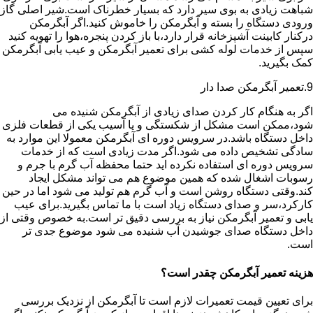
شباهت زیادی به بوی سیر دارد که بسیار خطرناک است.شیر اصلی گاز
ورودی دستگاه را بسته و آبگرمکن را خاموش کنید.اگر آبگرمکن
درکنار کابینت آشپزخانه قرار دارد،با باز کردن پنجره،هوا را تهویه کنید
سپس از خدمات لوله کشی برای تعمیر آبگرمکن و عیب یابی آبگرمکن
کمک بگیرید.
9.تعمیر آبگرمکن صدا دار
اگر به هنگام کار کردن صدای زیادی از آبگرمکن شنیده می
شود،ممکن است مشکل از شکستگی و یا آسیب یکی از قطعات فلزی
داخل دستگاه باشد.در سرویس دوره ای آبگرمکن معمولا این موارد به
سادگی تشخیص داده می شود.اگر مدت زیادی است که از خدمات
سرویس دوره ای استفاده نکرده اید حتما محفظه آب گرم با جرم و
رسوبات اشغال شده که همین موضوع هم می تواند مشکل ایجاد
کند.وقتی دستگاه روشن است و آب گرم هم تولید می شود اما در حین
کارکرد،سر و صدای دستگاه زیاد است با ما تماس بگیرید.برای عیب
یابی و تعمیر آبگرمکن نیاز به بررسی دقیق تر است.به خصوص وقتی از
داخل دستگاه صدای جوشیدن آب شنیده می شود موضوع جدی تر
است.
هزینه تعمیر آبگرمکن چقدر است؟
برای تعیین قیمت تعمیرات لازم است تا آبگرمکن از نزدیک بررسی