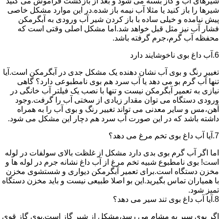
شیرهای آب و گاز بسته می شود و بعد از بازگشت فراموش می کنید
شیرها را باز کنید یا مثلا آب نیمه باز شده.در این موارد مشکل خاصی
پیش نیامده و خیلی ساده با باز کردن شیر آب ورودی به آبگرمکن
فشار آب نیز مثل قبل خواهد شد.اما مشکل اصلی وقتی است که
محفظه آب گرم،جرم گرفته باشد.
6.آب داغ بوی ناخوشایند دارد
تغییر رنگ و بوی آب نشان دهنده یک مشکل جدی در آبگرمکن است.آیا
تنها آب گرم بو می دهد یا آب سرد هم بوی نامطبوعی دارد؟ گاهی
نیازی به تعمیر آبگرمکن نیست و تنها با نصب یک فیلتر آب خانگی در
ورودی دستگاه می توان مقدار زیادی از سختی آب را گرفت.وجود
آهن،مس و سایر معدنی می تواند تغییر رنگ و بوی آب را به همراه
داشته باشد که در این صورت آب سرد هم دچار این مشکل می شود.
7.آیا آب داغ بوی تخم مرغ می دهد؟
اما اگر آب گرم بوی بدی دارد مشکل از غلظت بالای سولفات در لوله
است! بوی نامطبوع شبیه تخم مرغ از آب داغ نشانه جرم در لوله ها و
مخزن دستگاه است.برای تعمیر آبگرمکن دیواری و شستشوی مخزن
با همیاران تماس بگیرید.این بو اصلا طبیعی نیست و باید مخزن دستگاه
تمیز شود.
8.آیا آب داغ بوی تند سیر می دهد؟
اگر بوی سیر به مشام می رسد،مشکل از شیر گاز است.بوی گاز قوی