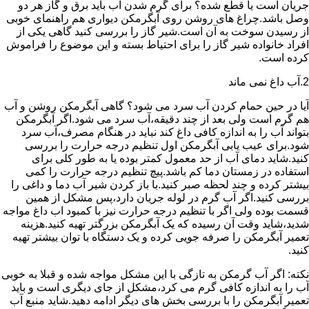
جریان است یا قطع شده؟ برای گرم شدن آب باید برق و گاز هر دو
وصل باشد.چراغ های روشن روی آبگرمکن دیواری هم راهنمای خوبی
از رسیدن سوخت به آن است.شیر گاز را بررسی کنید گاهی یکی از
افراد خانواده شیر گاز را برای احتیاط بسته و این موضوع را فراموش
کرده است.
2.آب داغ نمی ماند
آیا در حین حمام کردن آب سرد می شود؟ گاهی آبگرمکن روشن و آب
هم گرم است ولی بعد از چند دقیقه،آب سرد می شود.اگر آبگرمکن
بتواند آب را به اندازه کافی داغ کند نباید در هنگام مصرف،آب سرد
شود.برای عیب یابی آبگرمکن اول تنظیم درجه حرارت را بررسی
کنید.شاید دمای آب از حد معمول کمتر بوده یا به طور کلی برای
استفاده در زمستان دما کم باشد.پیچ تنظیم درجه حرارت را کمی
بیشتر کرده و چند لحظه صبر کنید.با باز کردن شیر آب دما و داغی را
بررسی کنید.اگر آب گرم در لوله جریان دارد،پس مشکل از همین
قسمت بوده ولی اگر با تنظیم درجه حرارت نیز با کمبود اب داغ مواجه
شدید،شاید وقت آن رسیده که یک آبگرمکن بزرگتر تهیه کنید.هزینه
تعمیر آبگرمکن را صرفه جویی کرده و یک دستگاه با توان بیشتر تهیه
کنید.
نکته: اگر آب گرمکن به تازگی با این مشکل مواجه شده و قبلا به خوبی
آب را به اندازه کافی گرم می کرد،مشکل از جای دیگری است و باید
تعمیر آبگرمکن را با بررسی بخش های دیگر ادامه دهید.شاید منبع آب