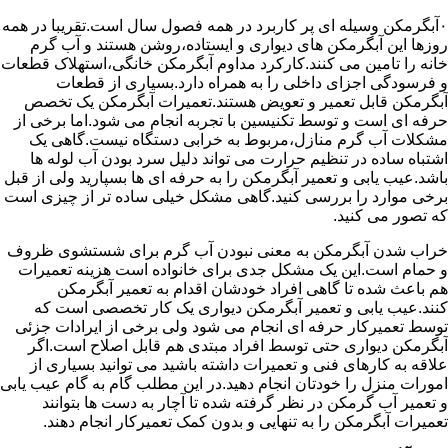
۰آبگرمکن وسیله ای پر کاربرد در همه فصول سال است.تقریبا در همه
روزها این آبگرمکن های دیواری و ایستاده،روشن هستند و آب گرم
خانه را تامین می کنند.کارکرد مداوم آبگرمکن خانگی،استهلاک قطعات
و فرسودگی اجزای داخلی را به همراه دارد.بسیاری از قطعات
آبگرمکن قابل تعمیر و تعویض هستند.تعمیرات آبگرمکن یک تخصص
حرفه ای است و توسط تکنیسین با تجربه انجام می شود.اما برخی از
مشکلات آب گرم منازل،مربوط به خرابی دستگاه نیست.گاهی یک
اشتباه ساده در تنظیم حرارت می تواند دلیل سرد بودن آب لوله ها
باشد.عیب یابی و تعمیر آبگرمکن را به حرفه ای ها بسپارید ولی از قبل
برخی موارد را بررسی کنید.گاهی مشکل خیلی ساده تر از چیزی است
که تصور می کنید.
خراب شدن آبگرمکن به معنی نبودن آب گرم برای شستشوی ظروف
و حمام است.این یک مشکل جدی برای خانواده است هزینه تعمیرات
هم باعث شده تا گاهی افراد خودشان اقدام به تعمیر آبگرمکن
کنند.عیب یابی و تعمیر آبگرمکن دیواری یک کار تخصصی است که
توسط تعمیرکار حرفه ای انجام می شود ولی برخی از ایرادات جزئی
آبگرمکن دیواری حتی توسط افراد مبتدی هم قابل اصلاح است.اگر
علاقه به کارهای فنی و تعمیرات داشته باشید می توانید بسیاری از
امورات منزل را خودتان انجام دهید.در این مطلب گام به گام عیب یابی
و تعمیر آب گرمکن در نظر گرفته شده تا آچار به دست ها بتوانند
تعمیرات آبگرمکن را به تنهایی و بدون کمک تعمیرکار انجام دهند.