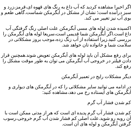
اگر اخیرا مشاهده کردید که آب داغ به رنگ های قهوه ای،قرمز،زرد و
سبز درآمده است؛ نشان از مشکل در آبگرمکن شماست.گاهی طعم و
بوی آب نیز تغییر می کند.
اکسیده شدن لوله های مسی آبگرمکن علت اصلی رنگ گرفتگی آب
داغ است.اگر آبگرمکن شما قدیمی است،سریعا لوله های آبگرمکن را
بررسی کنید.زیرا استفاده از آب زنگ زده،موجب بروز مشکلاتی در
سلامت شما و خانواده تان خواهد شد.
برای رفع مشکل آن باید لوله های آبگرمکن تعویض شوند.همچنین قرار
دادن فیلتر در خروجی آب آبگرمکن می توان به طور موقت مشکل را
رفع کند.
دیگر مشکلات رایج در تعمیر آبگرمکن
در ادامه می توانید سایر مشکلاتی را که در آبگرمکن های دیواری و
آبگرمکن های ایستاده رخ می دهد،مشاهده کنید:
کم شدن فشار آب گرم
کم شدن فشار آب گرم پدیده ای است که هر از مدتی ممکن است با
آن روبه رو شوید.علت اصلی کم فشار شدن آب گرم خروجی،رسوب
گرفتن آبگرمکن و لوله های آن است.