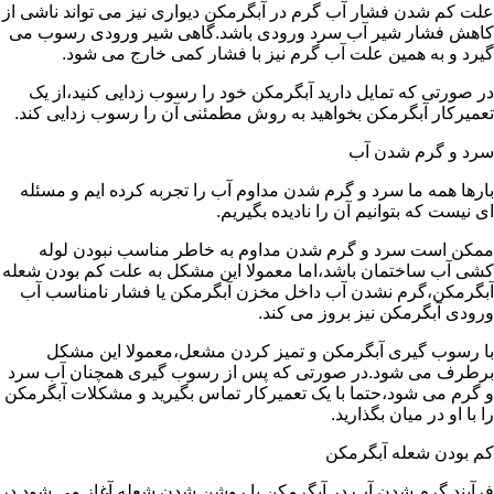
علت کم شدن فشار آب گرم در آبگرمکن دیواری نیز می تواند ناشی از
کاهش فشار شیر آب سرد ورودی باشد.گاهی شیر ورودی رسوب می
گیرد و به همین علت آب گرم نیز با فشار کمی خارج می شود.
در صورتی که تمایل دارید آبگرمکن خود را رسوب زدایی کنید،از یک
تعمیرکار آبگرمکن بخواهید به روش مطمئنی آن را رسوب زدایی کند.
سرد و گرم شدن آب
بارها همه ما سرد و گرم شدن مداوم آب را تجربه کرده ایم و مسئله
ای نیست که بتوانیم آن را نادیده بگیریم.
ممکن است سرد و گرم شدن مداوم به خاطر مناسب نبودن لوله
کشی آب ساختمان باشد،اما معمولا این مشکل به علت کم بودن شعله
آبگرمکن،گرم نشدن آب داخل مخزن آبگرمکن یا فشار نامناسب آب
ورودی آبگرمکن نیز بروز می کند.
با رسوب گیری آبگرمکن و تمیز کردن مشعل،معمولا این مشکل
برطرف می شود.در صورتی که پس از رسوب گیری همچنان آب سرد
و گرم می شود،حتما با یک تعمیرکار تماس بگیرید و مشکلات آبگرمکن
را با او در میان بگذارید.
کم بودن شعله آبگرمکن
فرآیند گرم شدن آب در آبگرمکن با روشن شدن شعله آغاز می شود.در