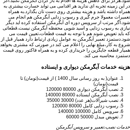
شود.هرگز برای کاهش هزینه ها اقدام به باز کردن آبگرمکن نکنید.اگر
در این زمینه تجربه ای ندارید هر اقدامی می تواند خسارت بیشتری به
همراه داشته باشد و هزینه بیشتری روی دست تان بگذارد.به همراه
تعمیرات معمولا جرم گیری و رسوب زدایی آبگرمکن هم انجام می
شود.اگر مرتب از سرویس دوره ای آبگرمکن استفاده کرده اید دیگر
نیازی به رسوب زدایی و اسید شویی محفظه آبگرمکن نیست.قطعاتی
که باید تعویض شوند هم با توجه به قیمت قطعات،تعیین قیمت می
شود.دستمزد تعمیر آبگرمکن به عوامل زیادی ارتباط دارد همیار قبل از
شروع به کار،مبلغ نهایی را اعلام می کند در صورتی که مشتری بخواهد
همیار قطعه جایگزین را خریداری کرده و به همراه فاکتور روی قیمت
دستمزد محاسبه می کند.
هزینه خدمات آبگرمکن دیواری و ایستاده
عنوان( به روز رسانی سال 1400 ) از قیمت(تومان) تا
قیمت(تومان)
نصب آبگرمکن دیواری 80000 120000
نصب آبگرمکن ایستاده 80000 140000
نصب شیرآلات(هر عدد) 30000 35000
رسوب زدایی کامل 80000 120000
سرویس کامل 100000 140000
تعویض مبدل 50000 60000
خدمات نصب،تعمیر و سرویس آبگرمکن