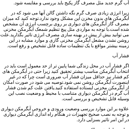
آب گرم جدید مثل مصرف گاز پکیج باید بررسی و مقایسه شود.
زیرا انرژی زیادی صرف گرم نگه داشتن گالن آنها می شود که در
آبگرمکن های بدون مخزن این مشکل وجود ندارد.توجه کنید که میزان
مصرف گاز آبگرمکن های دیواری بر روی برچسب انرژی آن مشخص
شده است.با توجه به مواردی مثل پیچ تنظیم شمعک آبگرمکن مخزنی
می توانید بیش از پیش در بهینه سازی مصرف انرژی تاثیر بگذارید.علت
روشن نشدن مشعل آبگرمکن مخزنی گازی و موارد مشابه در این
زمینه بیشتر مواقع با یک تنظیمات ساده قابل تشخیص و رفع است.
فشار آب
اگر فشار آب در محل زندگی شما پایین تر از حد معمول است باید در
انتخاب آبگرمکن مناسب بیشتر تحقیق کنید زیرا حتی در آبگرمکن های
کم فشار نیز حداقل میزان فشار آب ضروری است چرا که در غیر
اینصورت آبگرمکن روشن نمی شود.توصیه می شود در صورت امکان
از آبگرمکن مخزنی ایستاده استفاده کنید.یافتن علت کم شدن فشار
آب گرم در آبگرمکن دیواری متناسب با محیط و وضعیت نصب این
وسیله قابل تشخیص و بررسی است.
علاوه بر این موارد بررسی وضعیت ورودی و خروجی آبگرمکن دیواری
و توجه به نصب صحیح تجهیزات در هنگام راه اندازی آبگرمکن دیواری
در این امر تاثیر بسزایی دارد.