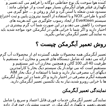
کننده هوا سوخت یک نوع حفاظتی دوگانه را فراهم می کند،تعمیر و
نگهداری فیلتر هوای آبگرمکن بسیار مهم است و از عواملی مانند :
مسدود شدن شعله با آستر،گرد و غبار و روغن و … جلو گیری می
کندو با طراحی NOX و با استفاده از اکسید نیتروژن پایین و ثبت اختراع
سیستم EverKleen از ایجاد رسوب جلوگیری می کند،هزینه های
سوخت را کاهش می دهد،و در این صورت شما آب گرم بیشتری در
اختیار دارید و اگر شما با خرابی هایی در آبگرمکن خود مواجه شدید باید
به نمایندگی تعمیر آبگرمکن تماس بگیرید.
روش تعمیر آبگرمکن چیست ؟
تعمیر آبگرمکن همه محصولات طیف گسترده ای از محصولات آب گرم
ارائه می دهند که شامل دیستگاه های قدیمی و مخازن آب مستقیم با
ظرفیت 40 الی 100 گالن و همچنین مخازن آب غیر مستقیم و
مستقیم است که می تواند،از یک سیستم دیگ بخار با کارآمدترین
دیگهای آب مصرفی نیاز دارید و شما با استفاده از دیگ بخار AIM
همیشه آبگرم مصرفی در اختیار دارید و اگر شما در این مول آبگرمکن
ها با خرابی روبرو شدید،نیاز به یک تکنسین تعمیر آبگرمکن دارید.
نمایندگی تعمیر آبگرمکن
نمایندگی تعمیر آبگرمکن خدمات فوری،قابل اعتماد و سریع را شامل
تعویض،تعمیر و نگهداری آبگرمکن در خدمت مشتریان خود قرار داده