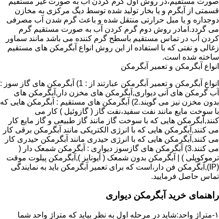
صورت مستقیم،در روش اول گرم کردن آب به صورت غیر مستقیم
قسمتی از آبگرم و یا بخار تولید شده توسط دیگ مرکزی به مخازن
دوجداره و یا مبل حرارتی منتقل شده و باعث گرم شدن آب مصرفی
می گردد.امادر روش دوم گرم کردن آب به صورت مستقیم گرم
کردن آب در تماس مستقیم باسطح گرم کننده می باشد مانند سماور
زغالی و نفتی که با استفاده از این روش انواع آبگرمکن های مستقیم
ساخته شده است.
انواع آبگرمکن و تعمیر آبگرمکن
انواع آبگرمکن و تعمیر آبگرمکن عبارتند از : 1) آبگرمکن های گاز سوز :
آب گرمکن های آنی دیواری,آبگرمکن های مخزن دار,آبگرمکن های
بدون مخزن نیز می گویند.2) آبگرمکن های مستقیم : آبگرمکن هایی که
با سوخت مایع مانند نفت سفید،نفت گاز ( گازوئیل ) کار می
کنند,آبگرمکن هایی که با سوخت گاز مانند گاز طبیعی و گاز مایع کار
می کنند,آبگرمکن هایی که با انرژی الکتریکی مانند آبگرمکن برقی کار
می کنند,آبگرمکن هایی که با انرژی حیدری مانند آبگرمکن حیدری کار
می کنند.3) آبگرمکن های گازسوز دیواری : آبگرمکن شمعک دار (
ترموکوپلی ) | آبگرمکن بدون شمعک ( آیونایز ),آبگرمکن پیلوت موقت
(IP),آبگرمکن فن دار،است که برای تعمیر آبگرمکن باید به نمایندگی
تماس حاصل فرمایید.
راهنمای خرید آبگرمکن دیواری
۱-متراژ واحد:شاید در مرحله اول به نظر بیاید که متراژ واحد شما