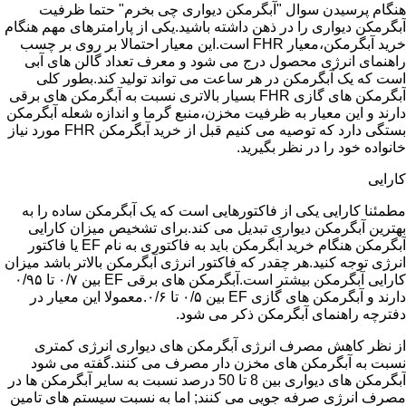
هنگام پرسیدن سوال "آبگرمکن دیواری چی بخرم" حتما ظرفیت
آبگرمکن دیواری را در ذهن داشته باشید.یکی از پارامترهای مهم هنگام
خرید آبگرمکن،معیار FHR است.این معیار احتمالا بر روی بر چسب
راهنمای انرژی محصول درج می شود و معرف تعداد گالن های آبی
است که یک آبگرمکن در هر ساعت می تواند تولید کند.بطور کلی
آبگرمکن های گازی FHR بسیار بالاتری نسبت به آبگرمکن های برقی
دارند و این معیار به ظرفیت مخزن،منبع گرما و اندازه شعله آبگرمکن
بستگی دارد که توصیه می کنیم قبل از خرید آبگرمکن FHR مورد نیاز
خانواده خود را در نظر بگیرید.
کارایی
مطمئنا کارایی یکی از فاکتورهایی است که یک آبگرمکن ساده را به
بهترین آبگرمکن دیواری تبدیل می کند.برای تشخیص میزان کارایی
آبگرمکن هنگام خرید آبگرمکن باید به فاکتوری به نام EF یا فاکتور
انرژی توجه کنید.هر چقدر که فاکتور انرژی آبگرمکن بالاتر باشد میزان
کارایی آبگرمکن بیشتر است.آبگرمکن های برقی EF بین ۰/۷ تا ۰/۹۵
دارند و آبگرمکن های گازی EF بین ۰/۵ تا ۰/۶.معمولا این معیار در
دفترچه راهنمای آبگرمکن ذکر می شود.
از نظر کاهش مصرف انرژی آبگرمکن های دیواری انرژی کمتری
نسبت به آبگرمکن های مخزن دار مصرف می کنند.گفته می شود
آبگرمکن های دیواری بین 8 تا 50 درصد نسبت به سایر آبگرمکن ها در
مصرف انرژی صرفه جویی می کنند; اما به نسبت سیستم های تامین