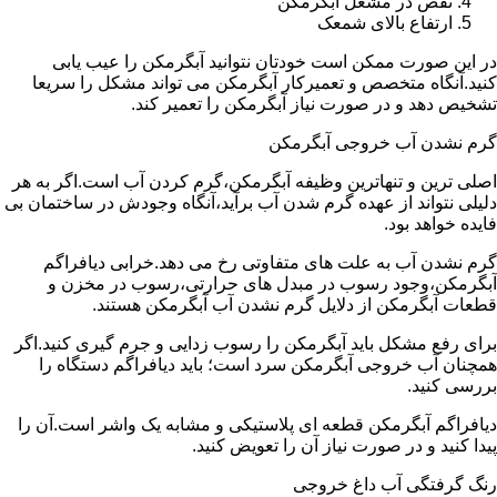
نقص در مشعل آبگرمکن
ارتفاع بالای شمعک
در این صورت ممکن است خودتان نتوانید آبگرمکن را عیب یابی
کنید.آنگاه متخصص و تعمیرکار آبگرمکن می تواند مشکل را سریعا
تشخیص دهد و در صورت نیاز آبگرمکن را تعمیر کند.
گرم نشدن آب خروجی آبگرمکن
اصلی ترین و تنهاترین وظیفه آبگرمکن،گرم کردن آب است.اگر به هر
دلیلی نتواند از عهده گرم شدن آب برآید،آنگاه وجودش در ساختمان بی
فایده خواهد بود.
گرم نشدن آب به علت های متفاوتی رخ می دهد.خرابی دیافراگم
آبگرمکن،وجود رسوب در مبدل های حرارتی،رسوب در مخزن و
قطعات آبگرمکن از دلایل گرم نشدن آب آبگرمکن هستند.
برای رفع مشکل باید آبگرمکن را رسوب زدایی و جرم گیری کنید.اگر
همچنان آب خروجی آبگرمکن سرد است؛ باید دیافراگم دستگاه را
بررسی کنید.
دیافراگم آبگرمکن قطعه ای پلاستیکی و مشابه یک واشر است.آن را
پیدا کنید و در صورت نیاز آن را تعویض کنید.
رنگ گرفتگی آب داغ خروجی