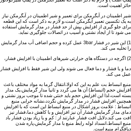
حائز اهمیت است.
شیر اطمینان در آبگرمکن برای تعمیر و شیر اطمینان در آبگرمکن نیاز
به یک تکنسین تعمیر آبگرمکن است،و لازم به ذکر است که این قطعه
برای جلو گیری از افزایش بیش از حد فشار در مدار گرمایش استفاده
می شود تا از ایجاد نشتی و آسیب در اتصالات جلوگیری نماید.
1) این شیر در فشار 3bar عمل کرده و حجم اضافی آب مدار گرمایش
را تخلیه می کند.
2) اگرچه در دستگاه های حرارتی شیرهای اطمینان با افزایش فشار،
دما و یا فشار و دما فعال می شوند ولی این شیر فقط با افزایش فشار
عمل می کند.
منبع انبساط بت علم به این که اولا،انتقال گرما به مواد مختلف باعث
افزایش حجم (اتبساط) آن ها می گردد و ثانیا مدار گرمایش،یک مدار
بسته است،لذا این افزایش حجم باید خنثی شده تا موجب بروز نشتی و
همچنین افزایش فشار در مدار گرمایش نگردد،نشانه خرابی منبع
انبساط : علامت بروز اشکال در منبع انبساط این است که با افزایش
دمای مدار گرمایش فشار آن نیز افزایش و با کاهش دما،فشار نیز
افت می کند.دلایل افت فشار عبارتند از : کم و یا زیاد بودن فشار باد
منبع انبساط،انسداد لوله رابط منبع با مدار گرمایش،پاره شدن
دیافگرام منبع است.