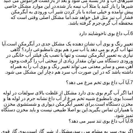
شیرهای آب و گاز بسته می شود و بعد از بازگشت فراموش می کنید
شیرها را باز کنید یا مثلا آب نیمه باز شده.در این موارد مشکل خاصی
پیش نیامده و خیلی ساده با باز کردن شیر آب ورودی به آبگرمکن
فشار آب نیز مثل قبل خواهد شد.اما مشکل اصلی وقتی است که
محفظه آب گرم،جرم گرفته باشد.
6.آب داغ بوی ناخوشایند دارد
تغییر رنگ و بوی آب نشان دهنده یک مشکل جدی در آبگرمکن است.آیا
تنها آب گرم بو می دهد یا آب سرد هم بوی نامطبوعی دارد؟ گاهی
نیازی به تعمیر آبگرمکن نیست و تنها با نصب یک فیلتر آب خانگی در
ورودی دستگاه می توان مقدار زیادی از سختی آب را گرفت.وجود
آهن،مس و سایر معدنی می تواند تغییر رنگ و بوی آب را به همراه
داشته باشد که در این صورت آب سرد هم دچار این مشکل می شود.
7.آیا آب داغ بوی تخم مرغ می دهد؟
اما اگر آب گرم بوی بدی دارد مشکل از غلظت بالای سولفات در لوله
است! بوی نامطبوع شبیه تخم مرغ از آب داغ نشانه جرم در لوله ها و
مخزن دستگاه است.برای تعمیر آبگرمکن دیواری و شستشوی مخزن
با همیاران تماس بگیرید.این بو اصلا طبیعی نیست و باید مخزن دستگاه
تمیز شود.
8.آیا آب داغ بوی تند سیر می دهد؟
اگر بوی سیر به مشام می رسد،مشکل از شیر گاز است.بوی گاز قوی