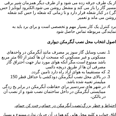
از یک طرف جرقه زده می شود و از طرف دیگر همزمان شیر برقی
مسیر گاز را باز می کند و مشعل روشن می شود.الکترود آیونایز ( حس
گر ) در کنار شعله قرار دارد و تا زمانی که شعله را حس کند شعله
روشن می ماند و تعمیر
برد کنترل یک کار بسیار مهم و تخصصی است و برای برد باید به
نمایندگی مربوطه تماس حاصل شود
اصول انتخاب محل نصب آبگرمکن دیواری
نصب وسایل گاز سوز پر مصرف مانند آبگرمکن در واحدهای
مسکونی و غیر مسکونی که مسحت آن ها کمتر از 60 متر مربع
باشد ممنوع است،مگر آنکه هوای مورد نیاز جهت احتراق گاز
مصرفی آن ها از طریق دریچه دائمی
که مستقیما به هوای آزاد راه دارد تامین گردد.
در بالای محل نصب آبگرمکن دودکشی با حداقل قطر 150
میلیمتر تعبیه شده باشد.
در شهر های سردسیر برای حفاظت آبگرمکن در برابر یخ زدگی
میبایستی آبگرمکن در داخل ساختمان نصب شود و از نصب آن
در بالکن،
احتیاط و خطر بزرگ:نصب آبگرمکن در حمام،رخت کن حمام،
اتاق خواب و کلیه محل هایی که هوا در آن جریان ندارد،ممنوع و بسیار