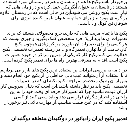
برخوردار باشد.پکیج ها هم در تابستان و هم در زمستان مورد استفاده
هستند.در تابستان به عنوان آبگرمکن عمل کرده و در زمان هایی که
نیاز است پکیج روشن می شود.این در حالی است که در زمستان علاوه
بر گرمای مورد نیاز برای حمام،به عنوان تامین کننده انرژی برای
شوفاژ،فن کوئل و …است.
پکیج ها با تمام مزیت هایی که دارند،جزو محصولاتی هستند که برای
تعمیرات آن ها باید از یک فرد متخصص کمک بگیرید و چیزی نیست که
هر کسی را برای تعمیرات آن بیاورید.مراکز زیادی همچون پکیج
کار،خدمت از ما،تهارن تعمیرگاه و …در زمینه تعمیرات تخصصی پکیج
فعالیت می کنند.پکیج کار که یکی از بهترین مراکز در حوزه تعمیرات
پکیج است،اقدام به معرفی بهترین راه ها برای تعمیر پکیج کرده است.
در ادامه به بررسی ایرادات پر استفاده ترین پکیج های بازار می پردازیم
تا با استفاده از آن،بتوانید عیب یابی حداقلی را از پکیج خود انجام دهید و
پس از آن به یک متخصص مراجعه کنید.نکته ای که در تعمیرات
تخصصی پکیج باید در نظر داشته باشید،این است که دنبال سرویس کار
ارزان قیمت نباشید چرا که تعمیرکار حرفه ای وقت خود را به این
راحتی در اختیار دیگران قرار نمی دهد و باید سعی کنید از کسی
استفاده کنید که در عین قیمت مناسب،از مهارت بالایی نیز برخوردار
باشد.
تعمیر پکیج ایران رادیاتور در دوگنبدان,منطقه دوگنبدان