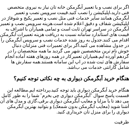
اگر برای نصب و یا تعمیر آبگرمکن خانه تان نیاز به نیروی متخصص
فنی دارید،اپلیکیشن را نصب کنید.قیمت سرویس نصب و تعمیر
آبگرمکن همانند سایر خدمات فنی مثل نصب و تعمیر پکیج و شوفاژ در
اپلیکیشن شفاف و دقیق اعلام شده است.هزینه سرویس نصب و تعمیر
آبگرمکن در سراسر تهران ثابت است و تمامی همیاران با اشراف به
قیمت های استاندارد سامانه نسبت به دریافت هزینه تعمیرات آبگرمکن
اقدام می کنند.جدول به روز شده خدمات نصب و سرویس آبگرمکن را
در جدول مشاهده می کنید.اگر برای تعمیرات فنی منزلتان دنبال
خوش نام ترین متخصصین شهر می گردید ما همه متخصصان را در
گردهم آورده ایم.همیاران تعمیرکار در همه روزهای هفته آماده انجام
سفارش های ثبت شده در اپ این سامانه هستند.همه سفارش ها
شامل گارانتی خدمات می باشد.
هنگام خرید آبگرمکن دیواری به چه نکاتی توجه کنیم؟
هنگام خرید آبگرمکن دیواری باید توجه کنید،پرداخته ایم.مطالعه این
قسمت پاسخ سوال "آبگرمکن دیواری چی بخرم" شما را به طور کامل
می دهد تا با مزایا و معایب آبگرمکن دیواری برقی،گازی و مدل های آن
آشنا شوید (معایب ابگرمکن بدون شمعک) و بتوانید بهترین آبگرمکن
دیواری را برای منزل تان خریداری کنید.
ظرفیت