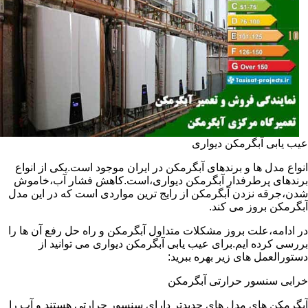
عیب یابی آبگرمکن دیواری
انواع مدل ها و برندهای آبگرمکن در ایران موجود است.یکی از انواع
برندهای پرطرفدار آبگرمکن دیواری،است.کاهش فشار آب،خاموش
شدن،جرقه نزدن آبگرمکن از رایج ترین مواردی است که در این مدل
آبگرمکن بروز می کند.
در ادامه،علت بروز مشکلات متداول آبگرمکن و راه حل رفع آن ها را
بررسی کرده ایم.برای عیب یابی آبگرمکن دیواری می توانید از
دستورالعمل های زیر بهره ببرید:
خرابی سنسور حرارتی آبگرمکن
آبگرمکن های مدل های جدیدتر دارای سنسور حرارتی هستند و آب را