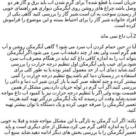
جریان است یا قطع شده؟ برای گرم شدن آب باید برق و گاز هر دو
وصل باشد.چراغ های روشن روی آبگرمکن دیواری هم راهنمای خوبی
از رسیدن سوخت به آن است.شیر گاز را بررسی کنید گاهی یکی از
افراد خانواده شیر گاز را برای احتیاط بسته و این موضوع را فراموش
کرده است.
2.آب داغ نمی ماند
آیا در حین حمام کردن آب سرد می شود؟ گاهی آبگرمکن روشن و آب
هم گرم است ولی بعد از چند دقیقه،آب سرد می شود.اگر آبگرمکن
بتواند آب را به اندازه کافی داغ کند نباید در هنگام مصرف،آب سرد
شود.برای عیب یابی آبگرمکن اول تنظیم درجه حرارت را بررسی
کنید.شاید دمای آب از حد معمول کمتر بوده یا به طور کلی برای
استفاده در زمستان دما کم باشد.پیچ تنظیم درجه حرارت را کمی
بیشتر کرده و چند لحظه صبر کنید.با باز کردن شیر آب دما و داغی را
بررسی کنید.اگر آب گرم در لوله جریان دارد،پس مشکل از همین
قسمت بوده ولی اگر با تنظیم درجه حرارت نیز با کمبود اب داغ مواجه
شدید،شاید وقت آن رسیده که یک آبگرمکن بزرگتر تهیه کنید.هزینه
تعمیر آبگرمکن را صرفه جویی کرده و یک دستگاه با توان بیشتر تهیه
کنید.
نکته: اگر آب گرمکن به تازگی با این مشکل مواجه شده و قبلا به خوبی
آب را به اندازه کافی گرم می کرد،مشکل از جای دیگری است و باید
تعمیر آبگرمکن را با بررسی بخش های دیگر ادامه دهید.شاید منبع آب