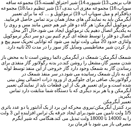
قاب برنجی،13) شیپوره،14) شیر احتراق آهسته،15) مجموعه ساقه
سوپاپ،16) مجموعه مغزی آب بندی،17) شیر تنظیم دما،18) مجموعه
دیافگرام و میل سوپاپ آب 19) ترموکوپل و … که ما برای تعمیر
آبگرمکن باید به نمایندگی های مجاز همان برند تماس حاصل فرمایید.
ترموکوپل آبگرمکن: هر گاه دو فلز غیر هم جنس مانند مس و روی را
به یکدیگر اتصال دهیم یک ترموکوپل ایجاد می شود.حال اگر محل
اتصال دو فلز را توسط شعله ای گرم کنیم بین دو سر دیگر ترموکوپل
ولتاژی حدود 20 میلی ولت تولید می شود که توانایی تحریک سیم پیچ و
باز کردن شیر مغناطیسی وسایل گاز سوز را در مدت 20 ثانیه دارد.
شمعک آبگرمکن: شمعک در آبگرمکن دائما روشن است تا به محض باز
شدن مسیر گاز،مشعل را روشن کند.در بدنه رگولاتور گاز منفذی برای
رساندن گاز به شمعک وجود دارد گاز خروجی از این منفذ توسط لوله
ای به نازل شمعک رسانیده می شود.در سر منفذ شمعک در
رگولاتور،یک صافی برای جلوگیری از ورود ذرات احتمالی پیش بینی
شده است.و برای تعمیر هر یک از این قطعات باید از نمایندگی تعمیر
آبگرمکن و یا هر برند دیگری که با دستگاه شما متابقت دارد تماس
بگیرید.
تعمیر آبگرمکن
برد کنترل آبگرمکن:نیروی محرکه این برد از یک آدابتور یا دو عدد باتری
1/5 ولت تامین می شود.برای ایجاد جرقه یک تراس افزاینده این 3 ولت
را به 14000 تا 18000 ولت تبدیل می کند.هنگامی که شیر آبگرم
مصرفی باز می شود با فرمان برد