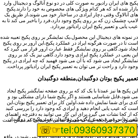
پکیج های ایران رادیور به صورت کلی در دو نوع آنالوگ و دیجیتال وارد
بازار شده اند که هر کدام ویژگی های مخصوص به خود را دارند.پکیج
های آنالاوگ وقتی دچار ایرادی در ساختار خود می شوند،از طریق یک
لامپ چشمک زن که بر روی پکیج وجود دارد،فرد را باخبر می کند تا به
عیب یابی و تعمیر پکیج ایران رادیاتور بپردازد.
در نمونه های دیجیتال این محصول،یک نمایشگر بر روی پکیج تعبیه شده
است تا در صورت هرگونه ایراد در عملکرد پکیج،این ارور بر روی پکیج
ایجاد شود.گاهی بر روی نمایشگر فقط عبارت ارور قرار می گیرد که
این یعنی در عملکرد پکیج ایرادی وجود دارد.گاهی نیز یک کد بر روی
نمایشگر ایجاد می شود که با آن می شود فهمید که چه ایرادی در پکیج
وجود دارد و راحت تر می توان به تعمیر پکیج ایران رادیاتور پرداخت.
تعمیر پکیج بوتان دوگنبدان,منطقه دوگنبدان
این پکیج ها نیز عمدتا با یک کد که بر روی صفحه نمایگشر پکیج ایجاد
می شود،قابل شناسایی هستند و اگر پکیج شما دارای مشکلی بود و
کدی برای شما نمایش داده شد،اولین کار برای تعمیر پکیج بوتان،این
است که عیب یابی انجام دهید و ایرادی که وجود دارد را بررسی کنید
که از کجا نشات می گیرد.برای این کار می توانید به دفترچه راهنمای
تلفن تماس فوری
تعمیر آبگرمکن دوگنبدان,تعمیر پکیج در دوگنبدان
محصول خود مراجعه کنید که معمولا تمامی ایرادهایی که ممکن است
برای پکیج پیش بیاید در آن قرار گرفته است.
☞☏
tel:09360937370
گاهی نیز هنگام خرابی پکیج،هیچ اروری نمایش داده نمی شود.در واقع