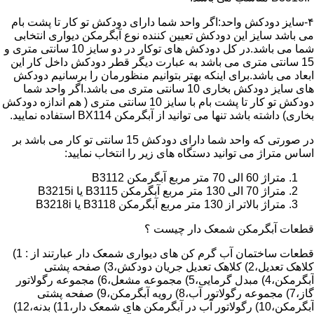
۴-سایز دودکش واحد:اگر واحد شما دارای دودکش تو کار تا پشت بام
می باشد سایز این دودکش تعیین کننده نوع آبگرمکن دیواری انتخابی
شما می باشد.در کل دودکش های توکار در دو سایز 10 سانتی متری و
15 سانتی متری می باشد به عبارت دیگر قطر دودکش داخل کار این
ابعاد می باشد.برای اینکه بهتر بتوانیم منظورمان را برسانیم دودکش
های سایز دودکش بخاری 10 سانتی متری می باشد.اگر واحد شما
دودکش تو کار تا پشت بام با سایز 10 سانتی متری ( هم اندازه دودکش
بخاری) داشته باشد تنها می توانید از آبگرمکن BX114 استفاده نمایید.
در صورتی که واحد شما دارای دودکش 15 سانتی تو کار می باشد بر
اساس متراژ می توانید دستگاه های زیر را انتخاب نمایید:
متراژ 60 الی 70 متر مربع آبگرمکن B3112
متراژ 70 الی 130 متر مربع آبگرمکن B3115 یا B3215i
متراژ بالاتر از 130 متر مربع آبگرمکن B3118 یا B3218i
قطعات آبگرمکن شمعک دار چیست ؟
قطعات ساختمان آب گرم کن های دیواری شمعک دار عبارتند از : 1)
کلاهک تعدیل،2) کلاهک تعدیل جریان دودکش،3) صفحه پشتی
آبگرمکن،4) مبدل گرمایی،5) مجموعه مشعل،6) مجموعه رگولاتور
گاز،7) مجموعه رگولاتور آب،8) رویه آبگرمکن،9) صفحه پشتی
آبگرمکن،10) رگولاتور آب در آبگرمکن های شمعک دار،11) بدنه،12)