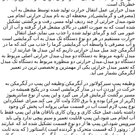
خطرناک است.
مبدل حرارتی عمل انتقال حرارت تولید شده توسط مشعل به آب
(مصرفی و گرمایشی)در محفظه ای به نام مبدل حرارتی انجام می
شود.مبدل حرارتی از چند ردیف لوله مسی رفت و برگشتی تشکیل
شده است که به صورت افقی در بالای مشعل قرار گرفته و آب از آن
عبور می کند و گرمای تولید شده را جذب می نماید.عمل انتقال
حرارت مستقیم در هر دو نوع دستگاه تک مبدل به آب گرمایشی است
و آب مصرفی با واسطه آب گرمایشی گرما را جذب می کند.که ما در
آبگرمکن چند مبل مبدل حرارتی داریم که این مبدل ها عبارتند از :
مبدل ثانویه مربوط به دستگاه دو مبدل،مبدل حرارتی اصلی مربوط به
دستگاه دو مبدل،مبدل حرارتی دو منظوره مربوط به دستگاه تک مبدل
که تعمیر مبدل حرارتی یکی از مهمترین و تخصصی ترین در تعمیر
آبگرمکن بشمار می آید.
وظیفه پمپ سیرکولاتور در آبگرمکن:وظیفه این پمپ در آبگرمکن به
حرکت در آوردن آب در مدار گرمایشی است و در پکیج همیشه در
مسیر برگشت گرمایش قرار می گیرد و این پمپ از نوع سانتریفیوژ
(گریز از مرکز) بوده و با برق 220 ولت کار می کند.مبرای عملکرداین
نوع پمپ لازم است آب در قسمت میانی پروانه آب پخش کن وجود
داشته باشد،عمل خنک کاری و روان کاری یاتاقان های این پمپ فقط با
آب انجام می شود،این پمپ قابلیت تعمیر و سیم پیچی ندارد ولی باید
سرویس شود،این پمپ ها از دو نوع قسمت تشکیل شده اند که عبارتند
از : روتور ( که قسمت متحرک و گردنده است )،استاتور ( که بدنه ثابت
پمپ است ) و لازم به ذکر است که تعمیر آبگرمکن در پمپ سیرکولاتور