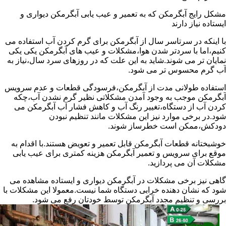
مشکل رایج آبگرمکن که به تعمیر و عیب یابی آبگرمکن دیواری و
ایستاده نیاز دارند
با اینکه در سرتاسر سال از آبگرمکن برای گرم کردن آب استفاده می
کنیم،اما با سردتر شدن هوا،مشکلات و عیب های آبگرمکن یکی یکی
نمایان تر می شوند.شاید به این علت که در روزهای سرد سال،نیاز به
آب گرم محسوس تر می شود.
استفاده طولانی مدت از آبگرمکن،فرسودگی قطعات و عدم سرویس
آبگرمکن موجب به وجود آمدن مشکلاتی نظیر گرم نشدن آب،چکه
کردن آب از دستگاه،تغییر رنگ آب و کاهش فشار آب آبگرمکن می
شود.در برخی موارد نیز این مشکلات مانند تنظیم نبودن
دودکش،ممکن است خطرساز شوند.
خوشبختانه قطعات آبگرمکن قابل تعمیر و تعویض هستند.با اقدام به
موقع برای سرویس و تعمیر آبگرمکن هزینه کمتری برای عیب یابی
مشکلات آن می پردازید.
گاهی نیز برخی مشکلات در آبگرمکن دیواری و ایستاده مشاهده می
شود که نشان دهنده خرابی دستگاه شما نیست.معمولا این مشکلات با
بررسی و تنظیم مجدد آبگرمکن توسط خودتان رفع می شود.