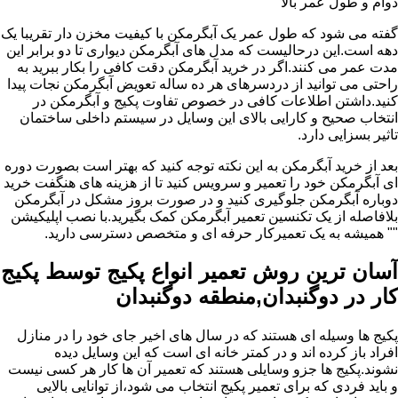
دوام و طول عمر بالا
گفته می شود که طول عمر یک آبگرمکن با کیفیت مخزن دار تقریبا یک
دهه است.این درحالیست که مدل های آبگرمکن دیواری تا دو برابر این
مدت عمر می کنند.اگر در خرید آبگرمکن دقت کافی را بکار ببرید به
راحتی می توانید از دردسرهای هر ده ساله تعویض آبگرمکن نجات پیدا
کنید.داشتن اطلاعات کافی در خصوص تفاوت پکیج و آبگرمکن در
انتخاب صحیح و کارایی بالای این وسایل در سیستم داخلی ساختمان
تاثیر بسزایی دارد.
بعد از خرید آبگرمکن به این نکته توجه کنید که بهتر است بصورت دوره
ای آبگرمکن خود را تعمیر و سرویس کنید تا از هزینه های هنگفت خرید
دوباره آبگرمکن جلوگیری کنید و در صورت بروز مشکل در آبگرمکن
بلافاصله از یک تکنسین تعمیر آبگرمکن کمک بگیرید.با نصب اپلیکیشن
"" همیشه به یک تعمیرکار حرفه ای و متخصص دسترسی دارید.
آسان ترین روش تعمیر انواع پکیج توسط پکیج
کار در دوگنبدان,منطقه دوگنبدان
پکیج ها وسیله ای هستند که در سال های اخیر جای خود را در منازل
افراد باز کرده اند و در کمتر خانه ای است که این وسایل دیده
نشوند.پکیج ها جزو وسایلی هستند که تعمیر آن ها کار هر کسی نیست
و باید فردی که برای تعمیر پکیج انتخاب می شود،از توانایی بالایی