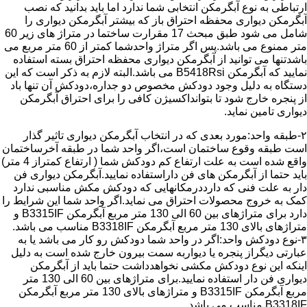
ارتباطی به نوع آبگرمکن انتخابی شما ندارد اما باید بدانید که نصب
آبگرمکن دیواری محفظه احتراق باز که بیشتر آبگرمکن دیواری را
شامل می شود طبق مبحث 17 مقرارت ساختما در متراژ های زیر 60
متر ممنوع می باشد.پس اگر متراژ واحدشما کمتر از 60 متر مربع می
باشدتنها می توانید از آبگرمکن دیواری محفظه احتراق بسته استفاده
نمایید که آبگرمکن B5418Rsi می باشد.البته لازم به ذکر است که این
دستگاه به دلیل وجود دودکش مخصوص دو جداره،دودکش آن تنها باد
از پنجره خارج شود تا بتوانداکسیژن کافی را برای احتراق آبگرمکن
دیواری تامین نماید.
۲-طبقه واحد:مورد بعدی که در انتخاب آبگرمکن دیواری تاثیر گذار
است طبقه وقوع ساختمان است،اگر واحد شما در طبقه آخرساختمان
واقع شده است به علت ارتفاع کم دودکش شما ( ارتفاع کمتراز 4 متر)
باید حتما از آبگرمکن های فن داراستفاده نمایید.آبگرمکن دیواری فن
دار به علت فنی که دارددرمکانهایی که دودکش مکش مناسبی ندارد
کمک به خروج محصولات احتراق می نماید.اگر واحد شما این شرایط را
دارد برای متراژهای بین 60 الی 130 متر مربع آبگرمکن B3315IF و
متراژهای بالای 130 متر مربع آبگرمکن B3318IF مناسب می باشد.
۳-نوع دودکش واحد:اگر در واحد شما دودکش رو کار می باشد یا به
عبارتی دیگراز پنجره یا دیواربه سمت بیرون خارج شده است به دلیل
اینکه این نوع دودکش مکشی نخواهدداشت حتما باید از آبگرمکن
دیواری فن دار استفاده نمایید.برای متراژهای بین 60 الی 130 متر
مربع آبگرمکن B3315IF و متراژهای بالای 130 متر مربع آبگرمکن
B3318IF مناسب می باشد.