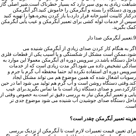
شباهت زیادی به بوی سیر دارد که بسیار خطرناک است.شیر اصلی گاز
ورودی دستگاه را بسته و آبگرمکن را خاموش کنید.اگر آبگرمکن
درکنار کابینت آشپزخانه قرار دارد،با باز کردن پنجره،هوا را تهویه کنید
سپس از خدمات لوله کشی برای تعمیر آبگرمکن و عیب یابی آبگرمکن
کمک بگیرید.
9.تعمیر آبگرمکن صدا دار
اگر به هنگام کار کردن صدای زیادی از آبگرمکن شنیده می
شود،ممکن است مشکل از شکستگی و یا آسیب یکی از قطعات فلزی
داخل دستگاه باشد.در سرویس دوره ای آبگرمکن معمولا این موارد به
سادگی تشخیص داده می شود.اگر مدت زیادی است که از خدمات
سرویس دوره ای استفاده نکرده اید حتما محفظه آب گرم با جرم و
رسوبات اشغال شده که همین موضوع هم می تواند مشکل ایجاد
کند.وقتی دستگاه روشن است و آب گرم هم تولید می شود اما در حین
کارکرد،سر و صدای دستگاه زیاد است با ما تماس بگیرید.برای عیب
یابی و تعمیر آبگرمکن نیاز به بررسی دقیق تر است.به خصوص وقتی از
داخل دستگاه صدای جوشیدن آب شنیده می شود موضوع جدی تر
است.
هزینه تعمیر آبگرمکن چقدر است؟
برای تعیین قیمت تعمیرات لازم است تا آبگرمکن از نزدیک بررسی