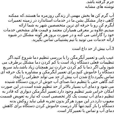
جرم گرفته باشد.
نوشته های مشابه
آب گرم کن ها بخش مهمی از زندگی روزمره ما هستند،که ممکنه
گاهی دچار مشکل بشن.ما در خدمات استاندارد در زمینه تعمیرات
آبگرم کن رو با حرفه ای ترین متخصصین شهر به شما ارائه
میدیم.علاوه بر معرفی همیاران معتمد و قیمت های مشخص خدمات
خود را گارانتی می کنه و در صورت بروز هر گونه مشکل در شیوه
ارائه خدمات می تونید با تیم پشتیبانی تماس بگیرید.
3.آب بیش از حد داغ است
عیب یابی و تعمیر آبگرمگن را با بررسی تنظیم دما شروع کنید.اگر
تنظیمات فعلی دستگاه زیاد است با کم کردن دما مشکل برطرف می
شود ولی اگر دما با کم کردن حرارت نیز همچنان زیاد باشد،باید سریع
دستگاه را خاموش کنید.برای تعمیر آبگرمکن و مشاوره با یک حرفه ای
تماس بگیرد.داغ شدن آب بیش از حد می تواند خطراتی را ایجاد
کند.گاهی حتی با تنظیم دما،صدای آب جوش از درون دستگاه شنیده
می شود و دمای آب بسیار بالاتر از حد تنظیم شده است.در این صورت
امکان خرابی شیر تنظیم وجود دارد.تعمیر آبگرمکن دیواری که قادر به
تنظیم دمای آب نیست یک کار تخصصی است که نیاز به تعویض قسمت
معیوب دارد.در این مورد هرگز بدون تجربه قبلی نباید روکش بدنه
دستگاه را باز کنید.تنها کار درست خاموش کردن دستگاه برای کاهش
دمای آب و تماس با تعمیرکار است.