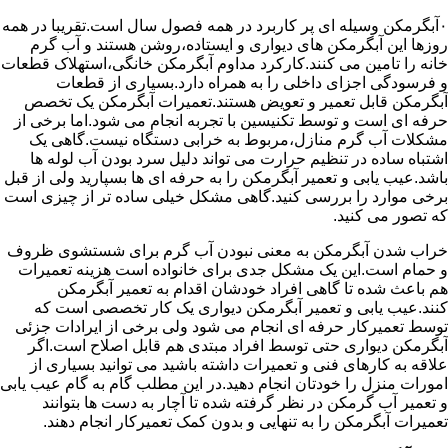
۰آبگرمکن وسیله ای پر کاربرد در همه فصول سال است.تقریبا در همه
روزها این آبگرمکن های دیواری و ایستاده،روشن هستند و آب گرم
خانه را تامین می کنند.کارکرد مداوم آبگرمکن خانگی،استهلاک قطعات
و فرسودگی اجزای داخلی را به همراه دارد.بسیاری از قطعات
آبگرمکن قابل تعمیر و تعویض هستند.تعمیرات آبگرمکن یک تخصص
حرفه ای است و توسط تکنیسین با تجربه انجام می شود.اما برخی از
مشکلات آب گرم منازل،مربوط به خرابی دستگاه نیست.گاهی یک
اشتباه ساده در تنظیم حرارت می تواند دلیل سرد بودن آب لوله ها
باشد.عیب یابی و تعمیر آبگرمکن را به حرفه ای ها بسپارید ولی از قبل
برخی موارد را بررسی کنید.گاهی مشکل خیلی ساده تر از چیزی است
که تصور می کنید.
خراب شدن آبگرمکن به معنی نبودن آب گرم برای شستشوی ظروف
و حمام است.این یک مشکل جدی برای خانواده است هزینه تعمیرات
هم باعث شده تا گاهی افراد خودشان اقدام به تعمیر آبگرمکن
کنند.عیب یابی و تعمیر آبگرمکن دیواری یک کار تخصصی است که
توسط تعمیرکار حرفه ای انجام می شود ولی برخی از ایرادات جزئی
آبگرمکن دیواری حتی توسط افراد مبتدی هم قابل اصلاح است.اگر
علاقه به کارهای فنی و تعمیرات داشته باشید می توانید بسیاری از
امورات منزل را خودتان انجام دهید.در این مطلب گام به گام عیب یابی
و تعمیر آب گرمکن در نظر گرفته شده تا آچار به دست ها بتوانند
تعمیرات آبگرمکن را به تنهایی و بدون کمک تعمیرکار انجام دهند.