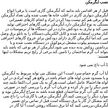
نصب آبگرمکن
قبل از هر اقدامی باید بدانید که آبگرمکن گازی است یا برقی! انواع
آبگرمکن دیواری گازی در اغلب خانه ها نصب شده ولی تعداد آبگرمکن
های برقی هم کم نیست.پیدا کردن ایراد و انجام کارهای تعمیراتی
بستگی به نوع آبگرمکن دارد.آبگرمکن برقی،گازهای احتراقی تولید
نمی کند و نیازی به دودکش ندارد.در این دستگاه ها از ترموستات در
کنار مخزن استفاده شده و کابل الکتریکی،دستگاه را به تابلو برق وصل
می کند.اما آبگرمکن گازی دارای دودکش برای خروج گازهای احتراقی
است.سیستم پیلوت،مشعل،ترموکوبل در دستگاه نصب شده و با
برداشتن روکش بدنه دیده می شود.آبگرمکن از هر نوعی که باشد باید
بتواند آب گرم ساختمان را تامین کند.برخی از رایج تریم مشکلات اینها
هستند:
1.آب داغ نمی شود
آیا آب گرم حمام،سرد است؟ این مشکل می تواند مربوط به آبگرمکن
و یا مسدود شدن لوله های حمام باشد.در واقع هر گونه ایرادی در این
لوله ها،احتمالا عامل اصلی است.هرگز به یک شیر آب،اکتفا نکنید.چند
شیر دیگر را نیز باز کرده و جریان آب گرم را بررسی کنید.در صورتی
که به کلی آب گرم ساختمان قطع شده باشد به سراغ آبگرمکن بوید و
موارد دیگر را بررسی کنید.اگر آبگرمکن برقی یا گازی،آب را داغ نمی
کند مشکل از گاز یا برق دستگاه است.قبل از تماس برای تعمیر
آبگرمکن،بررسی کنید که آیا برق دستگاه روشن است؟ آیا گاز در