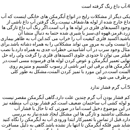
4.آب داغ رنگ گرفته است
یکی دیگر از مشکلات رایج در انواع آبگرمکن های خانگی اینست که آب
داغ خارج شده از لوله ها،شفاف نیست.رنگ گرفتن آب داغ ناشی از
وجود اکسیدهای فلزی در لوله ها و آب است.اگر رنگ آب داغ تازگی ها
زرد،قرمز،قهوه ای،سبز یا شیری شده حتما به دنبال منشا آن
باشید.اکسید فلزی کیفیت آب را خراب می کند.این آب به ظاهر بیماری
زا نیست ولی به مرور می تواند مشکلاتی را به همراه دشاته باشد.برای
مثال وجود سرب در آب آشامیدنی خطرات جدی به همراه دارد.با نصب
فیلتر می توان تا حدودی جلوی اکسیدهای فلزی را گرفت ولی راه حل
نهایی تعمیر آبگرمکن و عوض کردن لوله های فرسوده مسی است.در
آبگرمکن های برقی این امر ناشی از رسوب کلسیم و منیزیم روی
المنت است.در این مورد با تمیز کردن المنت،مشکل به طور کلی
برطرف می شود.
5.آب گرم فشار ندارد
کم فشار بودن آب گرم چندین علت دارد.گاهی آبگرمکن مقصر نیست
و لوله کشی آب ساختمان ضعیف است.کم فشار بودن آب منطقه نیز
در این موضوع دخیل است.اما در صورتی که تا حال با فشار آب
مشکلی نداشتید و تازگی ها این مشکل ایجاد شده،نیاز به بررسی
دارد.قبل از تماس با تعمیرکار ابتدا ورودی آب به آبگرمکن را نگاه کنید
شاید شیر فلکه آبگرمکن تا انتها باز نشده باشد.گاهی به دلیل مسافرت