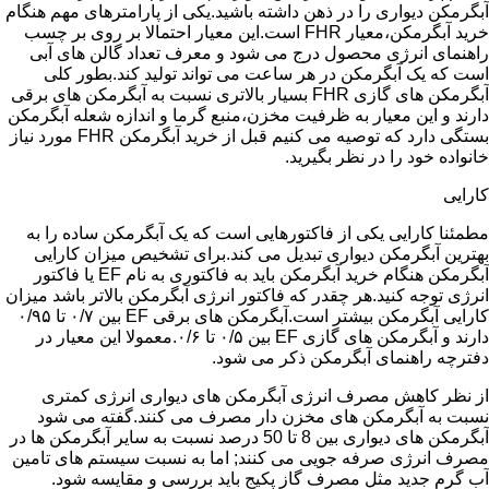
آبگرمکن دیواری را در ذهن داشته باشید.یکی از پارامترهای مهم هنگام
خرید آبگرمکن،معیار FHR است.این معیار احتمالا بر روی بر چسب
راهنمای انرژی محصول درج می شود و معرف تعداد گالن های آبی
است که یک آبگرمکن در هر ساعت می تواند تولید کند.بطور کلی
آبگرمکن های گازی FHR بسیار بالاتری نسبت به آبگرمکن های برقی
دارند و این معیار به ظرفیت مخزن،منبع گرما و اندازه شعله آبگرمکن
بستگی دارد که توصیه می کنیم قبل از خرید آبگرمکن FHR مورد نیاز
خانواده خود را در نظر بگیرید.
کارایی
مطمئنا کارایی یکی از فاکتورهایی است که یک آبگرمکن ساده را به
بهترین آبگرمکن دیواری تبدیل می کند.برای تشخیص میزان کارایی
آبگرمکن هنگام خرید آبگرمکن باید به فاکتوری به نام EF یا فاکتور
انرژی توجه کنید.هر چقدر که فاکتور انرژی آبگرمکن بالاتر باشد میزان
کارایی آبگرمکن بیشتر است.آبگرمکن های برقی EF بین ۰/۷ تا ۰/۹۵
دارند و آبگرمکن های گازی EF بین ۰/۵ تا ۰/۶.معمولا این معیار در
دفترچه راهنمای آبگرمکن ذکر می شود.
از نظر کاهش مصرف انرژی آبگرمکن های دیواری انرژی کمتری
نسبت به آبگرمکن های مخزن دار مصرف می کنند.گفته می شود
آبگرمکن های دیواری بین 8 تا 50 درصد نسبت به سایر آبگرمکن ها در
مصرف انرژی صرفه جویی می کنند; اما به نسبت سیستم های تامین
آب گرم جدید مثل مصرف گاز پکیج باید بررسی و مقایسه شود.