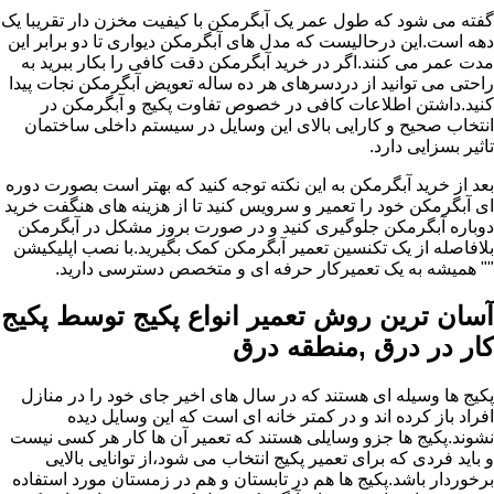
گفته می شود که طول عمر یک آبگرمکن با کیفیت مخزن دار تقریبا یک
دهه است.این درحالیست که مدل های آبگرمکن دیواری تا دو برابر این
مدت عمر می کنند.اگر در خرید آبگرمکن دقت کافی را بکار ببرید به
راحتی می توانید از دردسرهای هر ده ساله تعویض آبگرمکن نجات پیدا
کنید.داشتن اطلاعات کافی در خصوص تفاوت پکیج و آبگرمکن در
انتخاب صحیح و کارایی بالای این وسایل در سیستم داخلی ساختمان
تاثیر بسزایی دارد.
بعد از خرید آبگرمکن به این نکته توجه کنید که بهتر است بصورت دوره
ای آبگرمکن خود را تعمیر و سرویس کنید تا از هزینه های هنگفت خرید
دوباره آبگرمکن جلوگیری کنید و در صورت بروز مشکل در آبگرمکن
بلافاصله از یک تکنسین تعمیر آبگرمکن کمک بگیرید.با نصب اپلیکیشن
"" همیشه به یک تعمیرکار حرفه ای و متخصص دسترسی دارید.
آسان ترین روش تعمیر انواع پکیج توسط پکیج
کار در درق ,منطقه درق
پکیج ها وسیله ای هستند که در سال های اخیر جای خود را در منازل
افراد باز کرده اند و در کمتر خانه ای است که این وسایل دیده
نشوند.پکیج ها جزو وسایلی هستند که تعمیر آن ها کار هر کسی نیست
و باید فردی که برای تعمیر پکیج انتخاب می شود،از توانایی بالایی
برخوردار باشد.پکیج ها هم در تابستان و هم در زمستان مورد استفاده