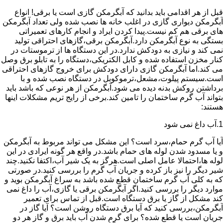
قبل از هر اقدامی باید بدانید که آبگرمکن گازی است یا برقی! انواع
آبگرمکن دیواری گازی در اغلب خانه ها نصب شده ولی تعداد آبگرمکن
های برقی هم کم نیست.پیدا کردن ایراد و انجام کارهای تعمیراتی
بستگی به نوع آبگرمکن دارد.آبگرمکن برقی،گازهای احتراقی تولید
نمی کند و نیازی به دودکش ندارد.در این دستگاه ها از ترموستات در
کنار مخزن استفاده شده و کابل الکتریکی،دستگاه را به تابلو برق وصل
می کند.اما آبگرمکن گازی دارای دودکش برای خروج گازهای احتراقی
است.سیستم پیلوت،مشعل،ترموکوبل در دستگاه نصب شده و با
برداشتن روکش بدنه دیده می شود.آبگرمکن از هر نوعی که باشد باید
بتواند آب گرم ساختمان را تامین کند.برخی از رایج تریم مشکلات اینها
هستند:
1.آب داغ نمی شود
آیا آب گرم حمام،سرد است؟ این مشکل می تواند مربوط به آبگرمکن
و یا مسدود شدن لوله های حمام باشد.در واقع هر گونه ایرادی در این
لوله ها،احتمالا عامل اصلی است.هرگز به یک شیر آب،اکتفا نکنید.چند
شیر دیگر را نیز باز کرده و جریان آب گرم را بررسی کنید.در صورتی
که به کلی آب گرم ساختمان قطع شده باشد به سراغ آبگرمکن بوید و
موارد دیگر را بررسی کنید.اگر آبگرمکن برقی یا گازی،آب را داغ نمی
کند مشکل از گاز یا برق دستگاه است.قبل از تماس برای تعمیر
آبگرمکن،بررسی کنید که آیا برق دستگاه روشن است؟ آیا گاز در
جریان است یا قطع شده؟ برای گرم شدن آب باید برق و گاز هر دو