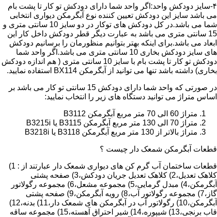
۴-سایز دودکش واحد:اگر واحد شما دارای دودکش تو کار تا پشت بام
می باشد سایز این دودکش تعیین کننده نوع آبگرمکن دیواری انتخابی
شما می باشد.در کل دودکش های توکار در دو سایز 10 سانتی متری و
15 سانتی متری می باشد به عبارت دیگر قطر دودکش داخل کار این
ابعاد می باشد.برای اینکه بهتر بتوانیم منظورمان را برسانیم دودکش
های سایز دودکش بخاری 10 سانتی متری می باشد.اگر واحد شما
دودکش تو کار تا پشت بام با سایز 10 سانتی متری ( هم اندازه دودکش
بخاری) داشته باشد تنها می توانید از آبگرمکن BX114 استفاده نمایید.
در صورتی که واحد شما دارای دودکش 15 سانتی تو کار می باشد بر
اساس متراژ می توانید دستگاه های زیر را انتخاب نمایید:
متراژ 60 الی 70 متر مربع آبگرمکن B3112
متراژ 70 الی 130 متر مربع آبگرمکن B3115 یا B3215i
متراژ بالاتر از 130 متر مربع آبگرمکن B3118 یا B3218i
قطعات آبگرمکن شمعک دار چیست ؟
قطعات ساختمان آب گرم کن های دیواری شمعک دار عبارتند از : 1)
کلاهک تعدیل،2) کلاهک تعدیل جریان دودکش،3) صفحه پشتی
آبگرمکن،4) مبدل گرمایی،5) مجموعه مشعل،6) مجموعه رگولاتور
گاز،7) مجموعه رگولاتور آب،8) رویه آبگرمکن،9) صفحه پشتی
آبگرمکن،10) رگولاتور آب در آبگرمکن های شمعک دار،11) بدنه،12)
قاب برنجی،13) شیپوره،14) شیر احتراق آهسته،15) مجموعه ساقه