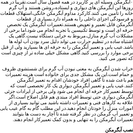
۰آبگرمکن وسیله ای پر کاربرد در همه فصول سال است.تقریبا در همه
روزها این آبگرمکن های دیواری و ایستاده،روشن هستند و آب گرم
خانه را تامین می کنند.کارکرد مداوم آبگرمکن خانگی،استهلاک قطعات
و فرسودگی اجزای داخلی را به همراه دارد.بسیاری از قطعات
آبگرمکن قابل تعمیر و تعویض هستند.تعمیرات آبگرمکن یک تخصص
حرفه ای است و توسط تکنیسین با تجربه انجام می شود.اما برخی از
مشکلات آب گرم منازل،مربوط به خرابی دستگاه نیست.گاهی یک
اشتباه ساده در تنظیم حرارت می تواند دلیل سرد بودن آب لوله ها
باشد.عیب یابی و تعمیر آبگرمکن را به حرفه ای ها بسپارید ولی از قبل
برخی موارد را بررسی کنید.گاهی مشکل خیلی ساده تر از چیزی است
که تصور می کنید.
خراب شدن آبگرمکن به معنی نبودن آب گرم برای شستشوی ظروف
و حمام است.این یک مشکل جدی برای خانواده است هزینه تعمیرات
هم باعث شده تا گاهی افراد خودشان اقدام به تعمیر آبگرمکن
کنند.عیب یابی و تعمیر آبگرمکن دیواری یک کار تخصصی است که
توسط تعمیرکار حرفه ای انجام می شود ولی برخی از ایرادات جزئی
آبگرمکن دیواری حتی توسط افراد مبتدی هم قابل اصلاح است.اگر
علاقه به کارهای فنی و تعمیرات داشته باشید می توانید بسیاری از
امورات منزل را خودتان انجام دهید.در این مطلب گام به گام عیب یابی
و تعمیر آب گرمکن در نظر گرفته شده تا آچار به دست ها بتوانند
تعمیرات آبگرمکن را به تنهایی و بدون کمک تعمیرکار انجام دهند.
نصب آبگرمکن