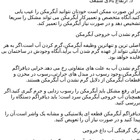
ارتفاع بالای شمعک
در این صورت ممکن است خودتان نتوانید آبگرمکن را عیب یابی
کنید.آنگاه متخصص و تعمیرکار آبگرمکن می تواند مشکل را سریعا
تشخیص دهد و در صورت نیاز آبگرمکن را تعمیر کند.
گرم نشدن آب خروجی آبگرمکن
اصلی ترین و تنهاترین وظیفه آبگرمکن،گرم کردن آب است.اگر به هر
دلیلی نتواند از عهده گرم شدن آب برآید،آنگاه وجودش در ساختمان بی
فایده خواهد بود.
گرم نشدن آب به علت های متفاوتی رخ می دهد.خرابی دیافراگم
آبگرمکن،وجود رسوب در مبدل های حرارتی،رسوب در مخزن و
قطعات آبگرمکن از دلایل گرم نشدن آب آبگرمکن هستند.
برای رفع مشکل باید آبگرمکن را رسوب زدایی و جرم گیری کنید.اگر
همچنان آب خروجی آبگرمکن سرد است؛ باید دیافراگم دستگاه را
بررسی کنید.
دیافراگم آبگرمکن قطعه ای پلاستیکی و مشابه یک واشر است.آن را
پیدا کنید و در صورت نیاز آن را تعویض کنید.
رنگ گرفتگی آب داغ خروجی