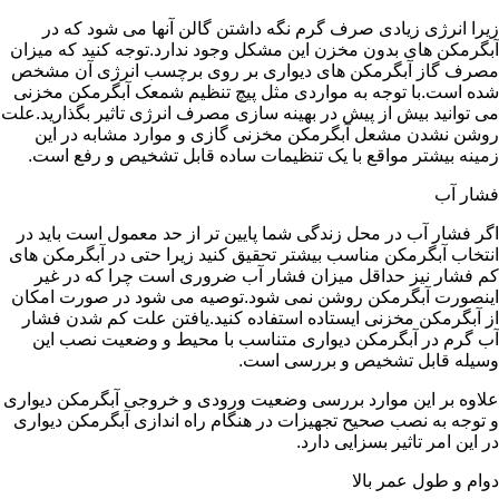
زیرا انرژی زیادی صرف گرم نگه داشتن گالن آنها می شود که در
آبگرمکن های بدون مخزن این مشکل وجود ندارد.توجه کنید که میزان
مصرف گاز آبگرمکن های دیواری بر روی برچسب انرژی آن مشخص
شده است.با توجه به مواردی مثل پیچ تنظیم شمعک آبگرمکن مخزنی
می توانید بیش از پیش در بهینه سازی مصرف انرژی تاثیر بگذارید.علت
روشن نشدن مشعل آبگرمکن مخزنی گازی و موارد مشابه در این
زمینه بیشتر مواقع با یک تنظیمات ساده قابل تشخیص و رفع است.
فشار آب
اگر فشار آب در محل زندگی شما پایین تر از حد معمول است باید در
انتخاب آبگرمکن مناسب بیشتر تحقیق کنید زیرا حتی در آبگرمکن های
کم فشار نیز حداقل میزان فشار آب ضروری است چرا که در غیر
اینصورت آبگرمکن روشن نمی شود.توصیه می شود در صورت امکان
از آبگرمکن مخزنی ایستاده استفاده کنید.یافتن علت کم شدن فشار
آب گرم در آبگرمکن دیواری متناسب با محیط و وضعیت نصب این
وسیله قابل تشخیص و بررسی است.
علاوه بر این موارد بررسی وضعیت ورودی و خروجی آبگرمکن دیواری
و توجه به نصب صحیح تجهیزات در هنگام راه اندازی آبگرمکن دیواری
در این امر تاثیر بسزایی دارد.
دوام و طول عمر بالا