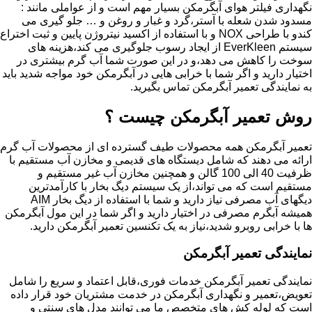
نگهداری فیلتر هوای آبگرمکن بسیار مهم است و از عواملی مانند :
مسدود شدن شعله با آستر،گرد و غبار و روغن و … جلو گیری می
کندو با طراحی NOX و با استفاده از اکسید نیتروژن پایین و ثبت اختراع
سیستم EverKleen از ایجاد رسوب جلوگیری می کند،هزینه های
سوخت را کاهش می دهد،و در این صورت شما آب گرم بیشتری در
اختیار دارید و اگر شما با خرابی هایی در آبگرمکن خود مواجه شدید باید
به نمایندگی تعمیر آبگرمکن تماس بگیرید.
روش تعمیر آبگرمکن چیست ؟
تعمیر آبگرمکن همه محصولات طیف گسترده ای از محصولات آب گرم
ارائه می دهند که شامل دیستگاه های قدیمی و مخازن آب مستقیم با
ظرفیت 40 الی 100 گالن و همچنین مخازن آب غیر مستقیم و
مستقیم است که می تواند،از یک سیستم دیگ بخار با کارآمدترین
دیگهای آب مصرفی نیاز دارید و شما با استفاده از دیگ بخار AIM
همیشه آبگرم مصرفی در اختیار دارید و اگر شما در این مول آبگرمکن
ها با خرابی روبرو شدید،نیاز به یک تکنسین تعمیر آبگرمکن دارید.
نمایندگی تعمیر آبگرمکن
نمایندگی تعمیر آبگرمکن خدمات فوری،قابل اعتماد و سریع را شامل
تعویض،تعمیر و نگهداری آبگرمکن در خدمت مشتریان خود قرار داده
است که لوله کش های متخصص ما می توانند مدل های سنتی و