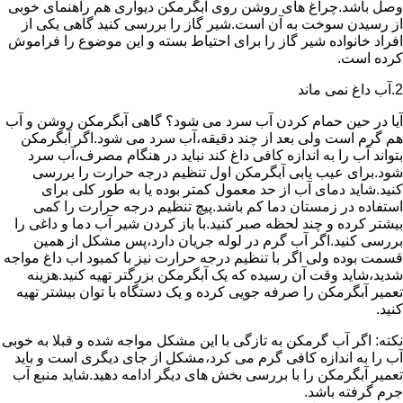
وصل باشد.چراغ های روشن روی آبگرمکن دیواری هم راهنمای خوبی
از رسیدن سوخت به آن است.شیر گاز را بررسی کنید گاهی یکی از
افراد خانواده شیر گاز را برای احتیاط بسته و این موضوع را فراموش
کرده است.
2.آب داغ نمی ماند
آیا در حین حمام کردن آب سرد می شود؟ گاهی آبگرمکن روشن و آب
هم گرم است ولی بعد از چند دقیقه،آب سرد می شود.اگر آبگرمکن
بتواند آب را به اندازه کافی داغ کند نباید در هنگام مصرف،آب سرد
شود.برای عیب یابی آبگرمکن اول تنظیم درجه حرارت را بررسی
کنید.شاید دمای آب از حد معمول کمتر بوده یا به طور کلی برای
استفاده در زمستان دما کم باشد.پیچ تنظیم درجه حرارت را کمی
بیشتر کرده و چند لحظه صبر کنید.با باز کردن شیر آب دما و داغی را
بررسی کنید.اگر آب گرم در لوله جریان دارد،پس مشکل از همین
قسمت بوده ولی اگر با تنظیم درجه حرارت نیز با کمبود اب داغ مواجه
شدید،شاید وقت آن رسیده که یک آبگرمکن بزرگتر تهیه کنید.هزینه
تعمیر آبگرمکن را صرفه جویی کرده و یک دستگاه با توان بیشتر تهیه
کنید.
نکته: اگر آب گرمکن به تازگی با این مشکل مواجه شده و قبلا به خوبی
آب را به اندازه کافی گرم می کرد،مشکل از جای دیگری است و باید
تعمیر آبگرمکن را با بررسی بخش های دیگر ادامه دهید.شاید منبع آب
جرم گرفته باشد.