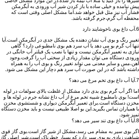
شیرها را باز کنید یا مثلا آب نیمه باز شده.در این موارد مشکل خاصی
پیش نیامده و خیلی ساده با باز کردن شیر آب ورودی به آبگرمکن
فشار آب نیز مثل قبل خواهد شد.اما مشکل اصلی وقتی است که
محفظه آب گرم،جرم گرفته باشد.
6.آب داغ بوی ناخوشایند دارد
تغییر رنگ و بوی آب نشان دهنده یک مشکل جدی در آبگرمکن است.آیا
تنها آب گرم بو می دهد یا آب سرد هم بوی نامطبوعی دارد؟ گاهی
نیازی به تعمیر آبگرمکن نیست و تنها با نصب یک فیلتر آب خانگی در
ورودی دستگاه می توان مقدار زیادی از سختی آب را گرفت.وجود
آهن،مس و سایر معدنی می تواند تغییر رنگ و بوی آب را به همراه
داشته باشد که در این صورت آب سرد هم دچار این مشکل می شود.
7.آیا آب داغ بوی تخم مرغ می دهد؟
اما اگر آب گرم بوی بدی دارد مشکل از غلظت بالای سولفات در لوله
است! بوی نامطبوع شبیه تخم مرغ از آب داغ نشانه جرم در لوله ها و
مخزن دستگاه است.برای تعمیر آبگرمکن دیواری و شستشوی مخزن
با همیاران تماس بگیرید.این بو اصلا طبیعی نیست و باید مخزن دستگاه
تمیز شود.
8.آیا آب داغ بوی تند سیر می دهد؟
اگر بوی سیر به مشام می رسد،مشکل از شیر گاز است.بوی گاز قوی
شباهت زیادی به بوی سیر دارد که بسیار خطرناک است.شیر اصلی گاز