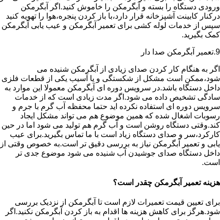
ورودی دستگاه را بسته و آبگرمکن را خاموش کنید.اگر آبگرمکن
درکنار کابینت آشپزخانه قرار دارد،با باز کردن پنجره،هوا را تهویه کنید
سپس از خدمات لوله کشی برای تعمیر آبگرمکن و عیب یابی آبگرمکن
کمک بگیرید.
9.تعمیر آبگرمکن صدا دار
اگر به هنگام کار کردن صدای زیادی از آبگرمکن شنیده می
شود،ممکن است مشکل از شکستگی و یا آسیب یکی از قطعات فلزی
داخل دستگاه باشد.در سرویس دوره ای آبگرمکن معمولا این موارد به
سادگی تشخیص داده می شود.اگر مدت زیادی است که از خدمات
سرویس دوره ای استفاده نکرده اید حتما محفظه آب گرم با جرم و
رسوبات اشغال شده که همین موضوع هم می تواند مشکل ایجاد
کند.وقتی دستگاه روشن است و آب گرم هم تولید می شود اما در حین
کارکرد،سر و صدای دستگاه زیاد است با ما تماس بگیرید.برای عیب
یابی و تعمیر آبگرمکن نیاز به بررسی دقیق تر است.به خصوص وقتی از
داخل دستگاه صدای جوشیدن آب شنیده می شود موضوع جدی تر
است.
هزینه تعمیر آبگرمکن چقدر است؟
برای تعیین قیمت تعمیرات لازم است تا آبگرمکن از نزدیک بررسی
شود.هرگز برای کاهش هزینه ها اقدام به باز کردن آبگرمکن نکنید.اگر