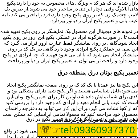
بازار شده اند که هر کدام ویژگی های مخصوص به خود را دارند.پکیج
های آنالاوگ وقتی دچار ایرادی در ساختار خود می شوند،از طریق یک
لامپ چشمک زن که بر روی پکیج وجود دارد،فرد را باخبر می کند تا به
عیب یابی و تعمیر پکیج ایران رادیاتور بپردازد.
در نمونه های دیجیتال این محصول،یک نمایشگر بر روی پکیج تعبیه شده
است تا در صورت هرگونه ایراد در عملکرد پکیج،این ارور بر روی پکیج
ایجاد شود.گاهی بر روی نمایشگر فقط عبارت ارور قرار می گیرد که
این یعنی در عملکرد پکیج ایرادی وجود دارد.گاهی نیز یک کد بر روی
نمایشگر ایجاد می شود که با آن می شود فهمید که چه ایرادی در پکیج
وجود دارد و راحت تر می توان به تعمیر پکیج ایران رادیاتور پرداخت.
تعمیر پکیج بوتان درق ,منطقه درق
این پکیج ها نیز عمدتا با یک کد که بر روی صفحه نمایگشر پکیج ایجاد
می شود،قابل شناسایی هستند و اگر پکیج شما دارای مشکلی بود و
کدی برای شما نمایش داده شد،اولین کار برای تعمیر پکیج بوتان،این
است که عیب یابی انجام دهید و ایرادی که وجود دارد را بررسی کنید
که از کجا نشات می گیرد.برای این کار می توانید به دفترچه راهنمای
محصول خود مراجعه کنید که معمولا تمامی ایرادهایی که ممکن است
تلفن تماس فوری
تعمیر آبگرمکن درق,تعمیر پکیج در درق
برای پکیج پیش بیاید در آن قرار گرفته است.
☞☏
tel:09360937370
گاهی نیز هنگام خرابی پکیج،هیچ اروری نمایش داده نمی شود.در واقع
در این حالت برد موجود در پکیج بوتان،نتوانسته است ایراد آن را پیدا