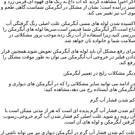
اگر اخیرا مشاهده کردید که آب داغ به رنگ های قهوه ای،قرمز،زرد و
سبز درآمده است؛ نشان از مشکل در آبگرمکن شماست.گاهی طعم و
بوی آب نیز تغییر می کند.
اکسیده شدن لوله های مسی آبگرمکن علت اصلی رنگ گرفتگی آب
داغ است.اگر آبگرمکن شما قدیمی است،سریعا لوله های آبگرمکن را
بررسی کنید.زیرا استفاده از آب زنگ زده،موجب بروز مشکلاتی در
سلامت شما و خانواده تان خواهد شد.
برای رفع مشکل آن باید لوله های آبگرمکن تعویض شوند.همچنین قرار
دادن فیلتر در خروجی آب آبگرمکن می توان به طور موقت مشکل را
رفع کند.
دیگر مشکلات رایج در تعمیر آبگرمکن
در ادامه می توانید سایر مشکلاتی را که در آبگرمکن های دیواری و
آبگرمکن های ایستاده رخ می دهد،مشاهده کنید:
کم شدن فشار آب گرم
کم شدن فشار آب گرم پدیده ای است که هر از مدتی ممکن است با
آن روبه رو شوید.علت اصلی کم فشار شدن آب گرم خروجی،رسوب
گرفتن آبگرمکن و لوله های آن است.
علت کم شدن فشار آب گرم در آبگرمکن دیواری نیز می تواند ناشی از