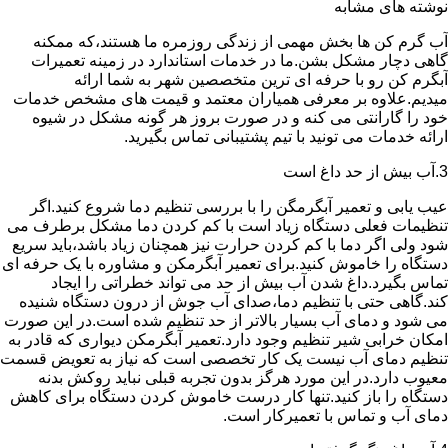
نوشته های مشابه
آب گرم کن ها بخش مهمی از زندگی روزمره ما هستند،که ممکنه
گاهی دچار مشکل بشن.ما در خدمات استاندارد در زمینه تعمیرات
آبگرم کن رو با حرفه ای ترین متخصصین شهر به شما ارائه
میدیم.علاوه بر معرفی همیاران معتمد و قیمت های مشخص خدمات
خود را گارانتی می کنه و در صورت بروز هر گونه مشکل در شیوه
ارائه خدمات می تونید با تیم پشتیبانی تماس بگیرید.
3.آب بیش از حد داغ است
عیب یابی و تعمیر آبگرمگن را با بررسی تنظیم دما شروع کنید.اگر
تنظیمات فعلی دستگاه زیاد است با کم کردن دما مشکل برطرف می
شود ولی اگر دما با کم کردن حرارت نیز همچنان زیاد باشد،باید سریع
دستگاه را خاموش کنید.برای تعمیر آبگرمکن و مشاوره با یک حرفه ای
تماس بگیرد.داغ شدن آب بیش از حد می تواند خطراتی را ایجاد
کند.گاهی حتی با تنظیم دما،صدای آب جوش از درون دستگاه شنیده
می شود و دمای آب بسیار بالاتر از حد تنظیم شده است.در این صورت
امکان خرابی شیر تنظیم وجود دارد.تعمیر آبگرمکن دیواری که قادر به
تنظیم دمای آب نیست یک کار تخصصی است که نیاز به تعویض قسمت
معیوب دارد.در این مورد هرگز بدون تجربه قبلی نباید روکش بدنه
دستگاه را باز کنید.تنها کار درست خاموش کردن دستگاه برای کاهش
دمای آب و تماس با تعمیرکار است.