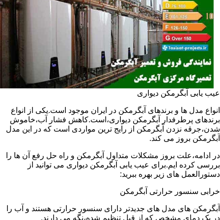
عیب یابی آبگرمکن دیواری
انواع مدل ها و برندهای آبگرمکن در ایران موجود است.یکی از انواع
برندهای پرطرفدار آبگرمکن دیواری،است.کاهش فشار آب،خاموش
شدن،جرقه نزدن آبگرمکن از رایج ترین مواردی است که در این مدل
آبگرمکن بروز می کند.
در ادامه،علت بروز مشکلات متداول آبگرمکن و راه حل رفع آن ها را
بررسی کرده ایم.برای عیب یابی آبگرمکن دیواری می توانید از
دستورالعمل های زیر بهره ببرید:
خرابی سنسور حرارتی آبگرمکن
آبگرمکن های مدل های جدیدتر دارای سنسور حرارتی هستند و آب را
در یک دمای مشخص که از قبل تنظیم شده،نگه می دارند.