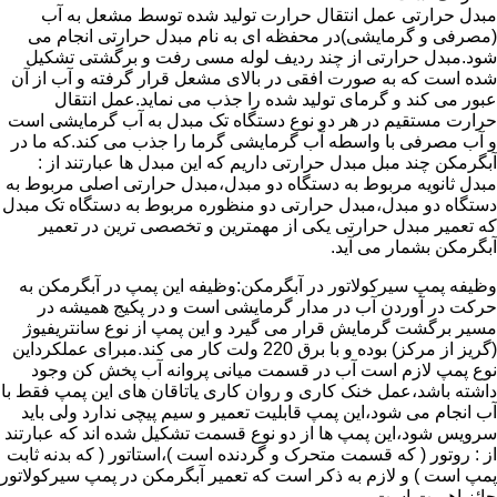
مبدل حرارتی عمل انتقال حرارت تولید شده توسط مشعل به آب
(مصرفی و گرمایشی)در محفظه ای به نام مبدل حرارتی انجام می
شود.مبدل حرارتی از چند ردیف لوله مسی رفت و برگشتی تشکیل
شده است که به صورت افقی در بالای مشعل قرار گرفته و آب از آن
عبور می کند و گرمای تولید شده را جذب می نماید.عمل انتقال
حرارت مستقیم در هر دو نوع دستگاه تک مبدل به آب گرمایشی است
و آب مصرفی با واسطه آب گرمایشی گرما را جذب می کند.که ما در
آبگرمکن چند مبل مبدل حرارتی داریم که این مبدل ها عبارتند از :
مبدل ثانویه مربوط به دستگاه دو مبدل،مبدل حرارتی اصلی مربوط به
دستگاه دو مبدل،مبدل حرارتی دو منظوره مربوط به دستگاه تک مبدل
که تعمیر مبدل حرارتی یکی از مهمترین و تخصصی ترین در تعمیر
آبگرمکن بشمار می آید.
وظیفه پمپ سیرکولاتور در آبگرمکن:وظیفه این پمپ در آبگرمکن به
حرکت در آوردن آب در مدار گرمایشی است و در پکیج همیشه در
مسیر برگشت گرمایش قرار می گیرد و این پمپ از نوع سانتریفیوژ
(گریز از مرکز) بوده و با برق 220 ولت کار می کند.مبرای عملکرداین
نوع پمپ لازم است آب در قسمت میانی پروانه آب پخش کن وجود
داشته باشد،عمل خنک کاری و روان کاری یاتاقان های این پمپ فقط با
آب انجام می شود،این پمپ قابلیت تعمیر و سیم پیچی ندارد ولی باید
سرویس شود،این پمپ ها از دو نوع قسمت تشکیل شده اند که عبارتند
از : روتور ( که قسمت متحرک و گردنده است )،استاتور ( که بدنه ثابت
پمپ است ) و لازم به ذکر است که تعمیر آبگرمکن در پمپ سیرکولاتور
حائز اهمیت است.