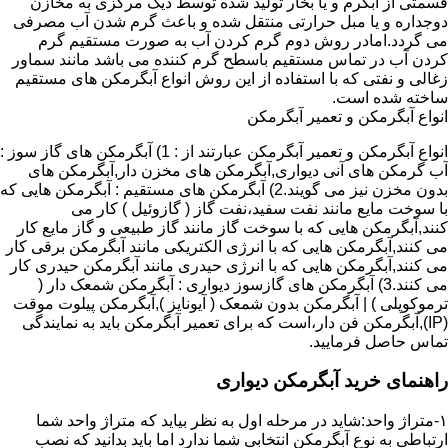
قسمتی از آبگرم و یا بخار تولید شده توسط دیگ مرکزی به مخازن
دوجداره و یا مبل حرارتی منتقل شده و باعث گرم شدن آب مصرفی
می گردد.امادر روش دوم گرم کردن آب به صورت مستقیم گرم
کردن آب در تماس مستقیم باسطح گرم کننده می باشد مانند سماور
زغالی و نفتی که با استفاده از این روش انواع آبگرمکن های مستقیم
ساخته شده است.
انواع آبگرمکن و تعمیر آبگرمکن
انواع آبگرمکن و تعمیر آبگرمکن عبارتند از : 1) آبگرمکن های گاز سوز :
آب گرمکن های آنی دیواری,آبگرمکن های مخزن دار,آبگرمکن های
بدون مخزن نیز می گویند.2) آبگرمکن های مستقیم : آبگرمکن هایی که
با سوخت مایع مانند نفت سفید،نفت گاز ( گازوئیل ) کار می
کنند,آبگرمکن هایی که با سوخت گاز مانند گاز طبیعی و گاز مایع کار
می کنند,آبگرمکن هایی که با انرژی الکتریکی مانند آبگرمکن برقی کار
می کنند,آبگرمکن هایی که با انرژی حیدری مانند آبگرمکن حیدری کار
می کنند.3) آبگرمکن های گازسوز دیواری : آبگرمکن شمعک دار (
ترموکوپلی ) | آبگرمکن بدون شمعک ( آیونایز ),آبگرمکن پیلوت موقت
(IP),آبگرمکن فن دار،است که برای تعمیر آبگرمکن باید به نمایندگی
تماس حاصل فرمایید.
راهنمای خرید آبگرمکن دیواری
۱-متراژ واحد:شاید در مرحله اول به نظر بیاید که متراژ واحد شما
ارتباطی به نوع آبگرمکن انتخابی شما ندارد اما باید بدانید که نصب