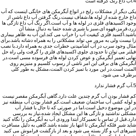
4.آب داغ رنگ گرفته است
یکی دیگر از مشکلات رایج در انواع آبگرمکن های خانگی اینست که آب
داغ خارج شده از لوله ها،شفاف نیست.رنگ گرفتن آب داغ ناشی از
وجود اکسیدهای فلزی در لوله ها و آب است.اگر رنگ آب داغ تازگی ها
زرد،قرمز،قهوه ای،سبز یا شیری شده حتما به دنبال منشا آن
باشید.اکسید فلزی کیفیت آب را خراب می کند.این آب به ظاهر بیماری
زا نیست ولی به مرور می تواند مشکلاتی را به همراه دشاته باشد.برای
مثال وجود سرب در آب آشامیدنی خطرات جدی به همراه دارد.با نصب
فیلتر می توان تا حدودی جلوی اکسیدهای فلزی را گرفت ولی راه حل
نهایی تعمیر آبگرمکن و عوض کردن لوله های فرسوده مسی است.در
آبگرمکن های برقی این امر ناشی از رسوب کلسیم و منیزیم روی
المنت است.در این مورد با تمیز کردن المنت،مشکل به طور کلی
برطرف می شود.
5.آب گرم فشار ندارد
کم فشار بودن آب گرم چندین علت دارد.گاهی آبگرمکن مقصر نیست
و لوله کشی آب ساختمان ضعیف است.کم فشار بودن آب منطقه نیز
در این موضوع دخیل است.اما در صورتی که تا حال با فشار آب
مشکلی نداشتید و تازگی ها این مشکل ایجاد شده،نیاز به بررسی
دارد.قبل از تماس با تعمیرکار ابتدا ورودی آب به آبگرمکن را نگاه کنید
شاید شیر فلکه آبگرمکن تا انتها باز نشده باشد.گاهی به دلیل مسافرت
شیرهای آب و گاز بسته می شود و بعد از بازگشت فراموش می کنید