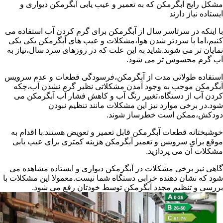
مشکل رایج آبگرمکن که به تعمیر و عیب یابی آبگرمکن دیواری و
ایستاده نیاز دارند
با اینکه در سرتاسر سال از آبگرمکن برای گرم کردن آب استفاده می
کنیم،اما با سردتر شدن هوا،مشکلات و عیب های آبگرمکن یکی یکی
نمایان تر می شوند.شاید به این علت که در روزهای سرد سال،نیاز به
آب گرم محسوس تر می شود.
استفاده طولانی مدت از آبگرمکن،فرسودگی قطعات و عدم سرویس
آبگرمکن موجب به وجود آمدن مشکلاتی نظیر گرم نشدن آب،چکه
کردن آب از دستگاه،تغییر رنگ آب و کاهش فشار آب آبگرمکن می
شود.در برخی موارد نیز این مشکلات مانند تنظیم نبودن
دودکش،ممکن است خطرساز شوند.
خوشبختانه قطعات آبگرمکن قابل تعمیر و تعویض هستند.با اقدام به
موقع برای سرویس و تعمیر آبگرمکن هزینه کمتری برای عیب یابی
مشکلات آن می پردازید.
گاهی نیز برخی مشکلات در آبگرمکن دیواری و ایستاده مشاهده می
شود که نشان دهنده خرابی دستگاه شما نیست.معمولا این مشکلات با
بررسی و تنظیم مجدد آبگرمکن توسط خودتان رفع می شود.