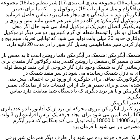
سوپاپ،16) مجموعه مغزی آب بندی،17) شیر تنظیم دما،18) مجموعه
دیافگرام و میل سوپاپ آب 19) ترموکوپل و … که ما برای تعمیر
آبگرمکن باید به نمایندگی های مجاز همان برند تماس حاصل فرمایید.
ترموکوپل آبگرمکن: هر گاه دو فلز غیر هم جنس مانند مس و روی را
به یکدیگر اتصال دهیم یک ترموکوپل ایجاد می شود.حال اگر محل
اتصال دو فلز را توسط شعله ای گرم کنیم بین دو سر دیگر ترموکوپل
ولتاژی حدود 20 میلی ولت تولید می شود که توانایی تحریک سیم پیچ و
باز کردن شیر مغناطیسی وسایل گاز سوز را در مدت 20 ثانیه دارد.
شمعک آبگرمکن: شمعک در آبگرمکن دائما روشن است تا به محض باز
شدن مسیر گاز،مشعل را روشن کند.در بدنه رگولاتور گاز منفذی برای
رساندن گاز به شمعک وجود دارد گاز خروجی از این منفذ توسط لوله
ای به نازل شمعک رسانیده می شود.در سر منفذ شمعک در
رگولاتور،یک صافی برای جلوگیری از ورود ذرات احتمالی پیش بینی
شده است.و برای تعمیر هر یک از این قطعات باید از نمایندگی تعمیر
آبگرمکن و یا هر برند دیگری که با دستگاه شما متابقت دارد تماس
بگیرید.
تعمیر آبگرمکن
برد کنترل آبگرمکن:نیروی محرکه این برد از یک آدابتور یا دو عدد باتری
1/5 ولت تامین می شود.برای ایجاد جرقه یک تراس افزاینده این 3 ولت
را به 14000 تا 18000 ولت تبدیل می کند.هنگامی که شیر آبگرم
مصرفی باز می شود با فرمان برد
از یک طرف جرقه زده می شود و از طرف دیگر همزمان شیر برقی