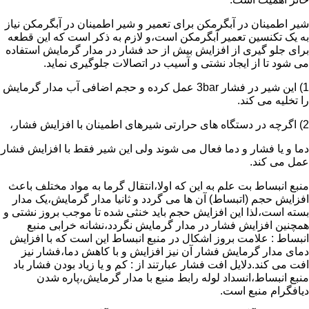
شیر اطمینان در آبگرمکن برای تعمیر و شیر اطمینان در آبگرمکن نیاز
به یک تکنسین تعمیر آبگرمکن است،و لازم به ذکر است که این قطعه
برای جلو گیری از افزایش بیش از حد فشار در مدار گرمایش استفاده
می شود تا از ایجاد نشتی و آسیب در اتصالات جلوگیری نماید.
1) این شیر در فشار 3bar عمل کرده و حجم اضافی آب مدار گرمایش
را تخلیه می کند.
2) اگرچه در دستگاه های حرارتی شیرهای اطمینان با افزایش فشار،
دما و یا فشار و دما فعال می شوند ولی این شیر فقط با افزایش فشار
عمل می کند.
منبع انبساط بت علم به این که اولا،انتقال گرما به مواد مختلف باعث
افزایش حجم (اتبساط) آن ها می گردد و ثانیا مدار گرمایش،یک مدار
بسته است،لذا این افزایش حجم باید خنثی شده تا موجب بروز نشتی و
همچنین افزایش فشار در مدار گرمایش نگردد،نشانه خرابی منبع
انبساط : علامت بروز اشکال در منبع انبساط این است که با افزایش
دمای مدار گرمایش فشار آن نیز افزایش و با کاهش دما،فشار نیز
افت می کند.دلایل افت فشار عبارتند از : کم و یا زیاد بودن فشار باد
منبع انبساط،انسداد لوله رابط منبع با مدار گرمایش،پاره شدن
دیافگرام منبع است.