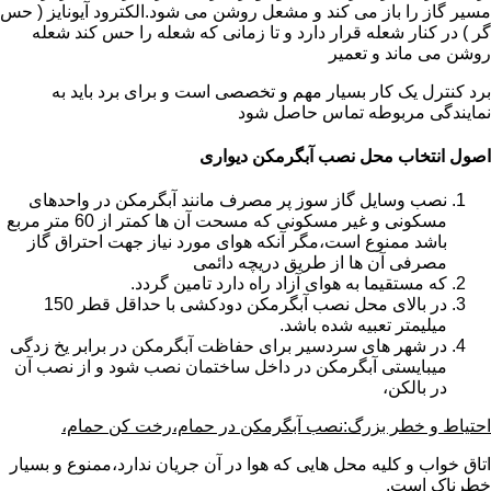
مسیر گاز را باز می کند و مشعل روشن می شود.الکترود آیونایز ( حس
گر ) در کنار شعله قرار دارد و تا زمانی که شعله را حس کند شعله
روشن می ماند و تعمیر
برد کنترل یک کار بسیار مهم و تخصصی است و برای برد باید به
نمایندگی مربوطه تماس حاصل شود
اصول انتخاب محل نصب آبگرمکن دیواری
نصب وسایل گاز سوز پر مصرف مانند آبگرمکن در واحدهای
مسکونی و غیر مسکونی که مسحت آن ها کمتر از 60 متر مربع
باشد ممنوع است،مگر آنکه هوای مورد نیاز جهت احتراق گاز
مصرفی آن ها از طریق دریچه دائمی
که مستقیما به هوای آزاد راه دارد تامین گردد.
در بالای محل نصب آبگرمکن دودکشی با حداقل قطر 150
میلیمتر تعبیه شده باشد.
در شهر های سردسیر برای حفاظت آبگرمکن در برابر یخ زدگی
میبایستی آبگرمکن در داخل ساختمان نصب شود و از نصب آن
در بالکن،
احتیاط و خطر بزرگ:نصب آبگرمکن در حمام،رخت کن حمام،
اتاق خواب و کلیه محل هایی که هوا در آن جریان ندارد،ممنوع و بسیار
خطرناک است.