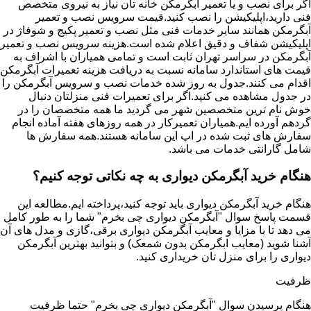
اگر برای نصب و یا تعمیر آبگرمکن خانه تان نیاز به نیروی متخصص
فنی دارید،اپلیکیشن را نصب کنید.قیمت سرویس نصب و تعمیر
آبگرمکن همانند سایر خدمات فنی مثل نصب و تعمیر پکیج و شوفاژ در
اپلیکیشن شفاف و دقیق اعلام شده است.هزینه سرویس نصب و تعمیر
آبگرمکن در سراسر تهران ثابت است و تمامی همیاران با اشراف به
قیمت های استاندارد سامانه نسبت به دریافت هزینه تعمیرات آبگرمکن
اقدام می کنند.جدول به روز شده خدمات نصب و سرویس آبگرمکن را
در جدول مشاهده می کنید.اگر برای تعمیرات فنی منزلتان دنبال
خوش نام ترین متخصصین شهر می گردید ما همه متخصصان را در
گردهم آورده ایم.همیاران تعمیرکار در همه روزهای هفته آماده انجام
سفارش های ثبت شده در اپ این سامانه هستند.همه سفارش ها
شامل گارانتی خدمات می باشد.
هنگام خرید آبگرمکن دیواری به چه نکاتی توجه کنیم؟
هنگام خرید آبگرمکن دیواری باید توجه کنید،پرداخته ایم.مطالعه این
قسمت پاسخ سوال "آبگرمکن دیواری چی بخرم" شما را به طور کامل
می دهد تا با مزایا و معایب آبگرمکن دیواری برقی،گازی و مدل های آن
آشنا شوید (معایب ابگرمکن بدون شمعک) و بتوانید بهترین آبگرمکن
دیواری را برای منزل تان خریداری کنید.
ظرفیت
هنگام پرسیدن سوال "آبگرمکن دیواری چی بخرم" حتما ظرفیت