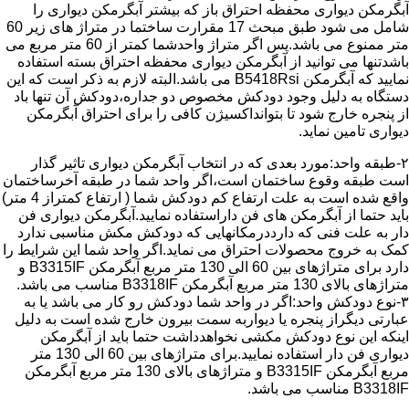
آبگرمکن دیواری محفظه احتراق باز که بیشتر آبگرمکن دیواری را
شامل می شود طبق مبحث 17 مقرارت ساختما در متراژ های زیر 60
متر ممنوع می باشد.پس اگر متراژ واحدشما کمتر از 60 متر مربع می
باشدتنها می توانید از آبگرمکن دیواری محفظه احتراق بسته استفاده
نمایید که آبگرمکن B5418Rsi می باشد.البته لازم به ذکر است که این
دستگاه به دلیل وجود دودکش مخصوص دو جداره،دودکش آن تنها باد
از پنجره خارج شود تا بتوانداکسیژن کافی را برای احتراق آبگرمکن
دیواری تامین نماید.
۲-طبقه واحد:مورد بعدی که در انتخاب آبگرمکن دیواری تاثیر گذار
است طبقه وقوع ساختمان است،اگر واحد شما در طبقه آخرساختمان
واقع شده است به علت ارتفاع کم دودکش شما ( ارتفاع کمتراز 4 متر)
باید حتما از آبگرمکن های فن داراستفاده نمایید.آبگرمکن دیواری فن
دار به علت فنی که دارددرمکانهایی که دودکش مکش مناسبی ندارد
کمک به خروج محصولات احتراق می نماید.اگر واحد شما این شرایط را
دارد برای متراژهای بین 60 الی 130 متر مربع آبگرمکن B3315IF و
متراژهای بالای 130 متر مربع آبگرمکن B3318IF مناسب می باشد.
۳-نوع دودکش واحد:اگر در واحد شما دودکش رو کار می باشد یا به
عبارتی دیگراز پنجره یا دیواربه سمت بیرون خارج شده است به دلیل
اینکه این نوع دودکش مکشی نخواهدداشت حتما باید از آبگرمکن
دیواری فن دار استفاده نمایید.برای متراژهای بین 60 الی 130 متر
مربع آبگرمکن B3315IF و متراژهای بالای 130 متر مربع آبگرمکن
B3318IF مناسب می باشد.