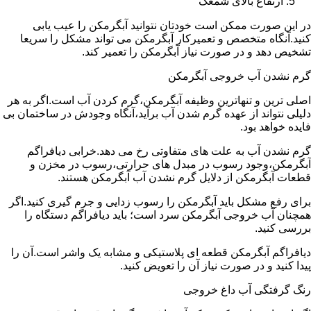
ارتفاع بالای شمعک
در این صورت ممکن است خودتان نتوانید آبگرمکن را عیب یابی
کنید.آنگاه متخصص و تعمیرکار آبگرمکن می تواند مشکل را سریعا
تشخیص دهد و در صورت نیاز آبگرمکن را تعمیر کند.
گرم نشدن آب خروجی آبگرمکن
اصلی ترین و تنهاترین وظیفه آبگرمکن،گرم کردن آب است.اگر به هر
دلیلی نتواند از عهده گرم شدن آب برآید،آنگاه وجودش در ساختمان بی
فایده خواهد بود.
گرم نشدن آب به علت های متفاوتی رخ می دهد.خرابی دیافراگم
آبگرمکن،وجود رسوب در مبدل های حرارتی،رسوب در مخزن و
قطعات آبگرمکن از دلایل گرم نشدن آب آبگرمکن هستند.
برای رفع مشکل باید آبگرمکن را رسوب زدایی و جرم گیری کنید.اگر
همچنان آب خروجی آبگرمکن سرد است؛ باید دیافراگم دستگاه را
بررسی کنید.
دیافراگم آبگرمکن قطعه ای پلاستیکی و مشابه یک واشر است.آن را
پیدا کنید و در صورت نیاز آن را تعویض کنید.
رنگ گرفتگی آب داغ خروجی