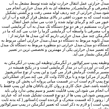
مبدل حرارتی عمل انتقال حرارت تولید شده توسط مشعل به آب
(مصرفی و گرمایشی)در محفظه ای به نام مبدل حرارتی انجام می
شود.مبدل حرارتی از چند ردیف لوله مسی رفت و برگشتی تشکیل
شده است که به صورت افقی در بالای مشعل قرار گرفته و آب از آن
عبور می کند و گرمای تولید شده را جذب می نماید.عمل انتقال
حرارت مستقیم در هر دو نوع دستگاه تک مبدل به آب گرمایشی است
و آب مصرفی با واسطه آب گرمایشی گرما را جذب می کند.که ما در
آبگرمکن چند مبل مبدل حرارتی داریم که این مبدل ها عبارتند از :
مبدل ثانویه مربوط به دستگاه دو مبدل،مبدل حرارتی اصلی مربوط به
دستگاه دو مبدل،مبدل حرارتی دو منظوره مربوط به دستگاه تک مبدل
که تعمیر مبدل حرارتی یکی از مهمترین و تخصصی ترین در تعمیر
آبگرمکن بشمار می آید.
وظیفه پمپ سیرکولاتور در آبگرمکن:وظیفه این پمپ در آبگرمکن به
حرکت در آوردن آب در مدار گرمایشی است و در پکیج همیشه در
مسیر برگشت گرمایش قرار می گیرد و این پمپ از نوع سانتریفیوژ
(گریز از مرکز) بوده و با برق 220 ولت کار می کند.مبرای عملکرداین
نوع پمپ لازم است آب در قسمت میانی پروانه آب پخش کن وجود
داشته باشد،عمل خنک کاری و روان کاری یاتاقان های این پمپ فقط با
آب انجام می شود،این پمپ قابلیت تعمیر و سیم پیچی ندارد ولی باید
سرویس شود،این پمپ ها از دو نوع قسمت تشکیل شده اند که عبارتند
از : روتور ( که قسمت متحرک و گردنده است )،استاتور ( که بدنه ثابت
پمپ است ) و لازم به ذکر است که تعمیر آبگرمکن در پمپ سیرکولاتور
حائز اهمیت است.