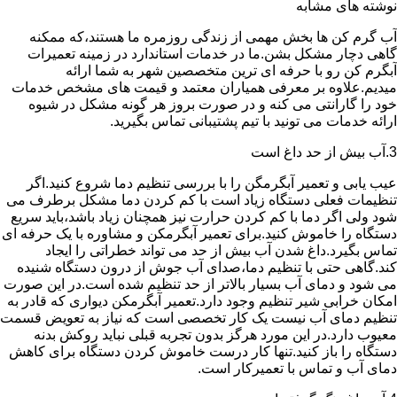
نوشته های مشابه
آب گرم کن ها بخش مهمی از زندگی روزمره ما هستند،که ممکنه
گاهی دچار مشکل بشن.ما در خدمات استاندارد در زمینه تعمیرات
آبگرم کن رو با حرفه ای ترین متخصصین شهر به شما ارائه
میدیم.علاوه بر معرفی همیاران معتمد و قیمت های مشخص خدمات
خود را گارانتی می کنه و در صورت بروز هر گونه مشکل در شیوه
ارائه خدمات می تونید با تیم پشتیبانی تماس بگیرید.
3.آب بیش از حد داغ است
عیب یابی و تعمیر آبگرمگن را با بررسی تنظیم دما شروع کنید.اگر
تنظیمات فعلی دستگاه زیاد است با کم کردن دما مشکل برطرف می
شود ولی اگر دما با کم کردن حرارت نیز همچنان زیاد باشد،باید سریع
دستگاه را خاموش کنید.برای تعمیر آبگرمکن و مشاوره با یک حرفه ای
تماس بگیرد.داغ شدن آب بیش از حد می تواند خطراتی را ایجاد
کند.گاهی حتی با تنظیم دما،صدای آب جوش از درون دستگاه شنیده
می شود و دمای آب بسیار بالاتر از حد تنظیم شده است.در این صورت
امکان خرابی شیر تنظیم وجود دارد.تعمیر آبگرمکن دیواری که قادر به
تنظیم دمای آب نیست یک کار تخصصی است که نیاز به تعویض قسمت
معیوب دارد.در این مورد هرگز بدون تجربه قبلی نباید روکش بدنه
دستگاه را باز کنید.تنها کار درست خاموش کردن دستگاه برای کاهش
دمای آب و تماس با تعمیرکار است.