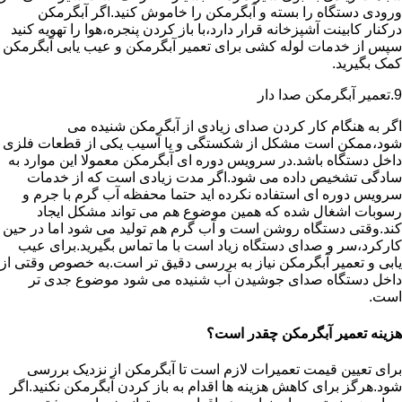
ورودی دستگاه را بسته و آبگرمکن را خاموش کنید.اگر آبگرمکن
درکنار کابینت آشپزخانه قرار دارد،با باز کردن پنجره،هوا را تهویه کنید
سپس از خدمات لوله کشی برای تعمیر آبگرمکن و عیب یابی آبگرمکن
کمک بگیرید.
9.تعمیر آبگرمکن صدا دار
اگر به هنگام کار کردن صدای زیادی از آبگرمکن شنیده می
شود،ممکن است مشکل از شکستگی و یا آسیب یکی از قطعات فلزی
داخل دستگاه باشد.در سرویس دوره ای آبگرمکن معمولا این موارد به
سادگی تشخیص داده می شود.اگر مدت زیادی است که از خدمات
سرویس دوره ای استفاده نکرده اید حتما محفظه آب گرم با جرم و
رسوبات اشغال شده که همین موضوع هم می تواند مشکل ایجاد
کند.وقتی دستگاه روشن است و آب گرم هم تولید می شود اما در حین
کارکرد،سر و صدای دستگاه زیاد است با ما تماس بگیرید.برای عیب
یابی و تعمیر آبگرمکن نیاز به بررسی دقیق تر است.به خصوص وقتی از
داخل دستگاه صدای جوشیدن آب شنیده می شود موضوع جدی تر
است.
هزینه تعمیر آبگرمکن چقدر است؟
برای تعیین قیمت تعمیرات لازم است تا آبگرمکن از نزدیک بررسی
شود.هرگز برای کاهش هزینه ها اقدام به باز کردن آبگرمکن نکنید.اگر