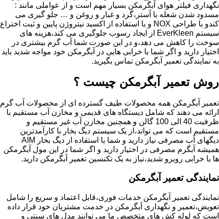
نگهداری فیلتر هوای آبگرمکن بسیار مهم است و از عواملی مانند :
مسدود شدن شعله با آستر،گرد و غبار و روغن و … جلو گیری می
کندو با طراحی NOX و با استفاده از اکسید نیتروژن پایین و ثبت اختراع
سیستم EverKleen از ایجاد رسوب جلوگیری می کند،هزینه های
سوخت را کاهش می دهد،و در این صورت شما آب گرم بیشتری در
اختیار دارید و اگر شما با خرابی هایی در آبگرمکن خود مواجه شدید باید
به نمایندگی تعمیر آبگرمکن تماس بگیرید.
روش تعمیر آبگرمکن چیست ؟
تعمیر آبگرمکن همه محصولات طیف گسترده ای از محصولات آب گرم
ارائه می دهند که شامل دیستگاه های قدیمی و مخازن آب مستقیم با
ظرفیت 40 الی 100 گالن و همچنین مخازن آب غیر مستقیم و
مستقیم است که می تواند،از یک سیستم دیگ بخار با کارآمدترین
دیگهای آب مصرفی نیاز دارید و شما با استفاده از دیگ بخار AIM
همیشه آبگرم مصرفی در اختیار دارید و اگر شما در این مول آبگرمکن
ها با خرابی روبرو شدید،نیاز به یک تکنسین تعمیر آبگرمکن دارید.
نمایندگی تعمیر آبگرمکن
نمایندگی تعمیر آبگرمکن خدمات فوری،قابل اعتماد و سریع را شامل
تعویض،تعمیر و نگهداری آبگرمکن در خدمت مشتریان خود قرار داده
است که لوله کش های متخصص ما می توانند مدل های سنتی و