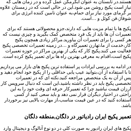
هستند.در تابستان به عنوان آبگرمکن عمل کرده و در زمان هایی که
نیاز است پکیج روشن می شود.این در حالی است که در زمستان علاوه
بر گرمای مورد نیاز برای حمام،به عنوان تامین کننده انرژی برای
شوفاژ،فن کوئل و …است.
پکیج ها با تمام مزیت هایی که دارند،جزو محصولاتی هستند که برای
تعمیرات آن ها باید از یک فرد متخصص کمک بگیرید و چیزی نیست که
هر کسی را برای تعمیرات آن بیاورید.مراکز زیادی همچون پکیج
کار،خدمت از ما،تهارن تعمیرگاه و …در زمینه تعمیرات تخصصی پکیج
فعالیت می کنند.پکیج کار که یکی از بهترین مراکز در حوزه تعمیرات
پکیج است،اقدام به معرفی بهترین راه ها برای تعمیر پکیج کرده است.
در ادامه به بررسی ایرادات پر استفاده ترین پکیج های بازار می پردازیم
تا با استفاده از آن،بتوانید عیب یابی حداقلی را از پکیج خود انجام دهید و
پس از آن به یک متخصص مراجعه کنید.نکته ای که در تعمیرات
تخصصی پکیج باید در نظر داشته باشید،این است که دنبال سرویس کار
ارزان قیمت نباشید چرا که تعمیرکار حرفه ای وقت خود را به این
راحتی در اختیار دیگران قرار نمی دهد و باید سعی کنید از کسی
استفاده کنید که در عین قیمت مناسب،از مهارت بالایی نیز برخوردار
باشد.
تعمیر پکیج ایران رادیاتور در دلگان,منطقه دلگان
پکیج های ایران رادیور به صورت کلی در دو نوع آنالوگ و دیجیتال وارد