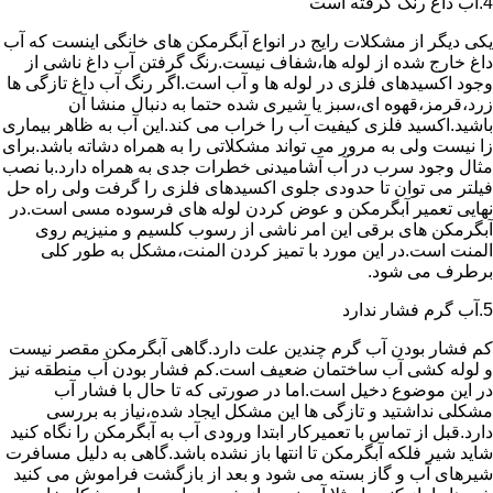
4.آب داغ رنگ گرفته است
یکی دیگر از مشکلات رایج در انواع آبگرمکن های خانگی اینست که آب
داغ خارج شده از لوله ها،شفاف نیست.رنگ گرفتن آب داغ ناشی از
وجود اکسیدهای فلزی در لوله ها و آب است.اگر رنگ آب داغ تازگی ها
زرد،قرمز،قهوه ای،سبز یا شیری شده حتما به دنبال منشا آن
باشید.اکسید فلزی کیفیت آب را خراب می کند.این آب به ظاهر بیماری
زا نیست ولی به مرور می تواند مشکلاتی را به همراه دشاته باشد.برای
مثال وجود سرب در آب آشامیدنی خطرات جدی به همراه دارد.با نصب
فیلتر می توان تا حدودی جلوی اکسیدهای فلزی را گرفت ولی راه حل
نهایی تعمیر آبگرمکن و عوض کردن لوله های فرسوده مسی است.در
آبگرمکن های برقی این امر ناشی از رسوب کلسیم و منیزیم روی
المنت است.در این مورد با تمیز کردن المنت،مشکل به طور کلی
برطرف می شود.
5.آب گرم فشار ندارد
کم فشار بودن آب گرم چندین علت دارد.گاهی آبگرمکن مقصر نیست
و لوله کشی آب ساختمان ضعیف است.کم فشار بودن آب منطقه نیز
در این موضوع دخیل است.اما در صورتی که تا حال با فشار آب
مشکلی نداشتید و تازگی ها این مشکل ایجاد شده،نیاز به بررسی
دارد.قبل از تماس با تعمیرکار ابتدا ورودی آب به آبگرمکن را نگاه کنید
شاید شیر فلکه آبگرمکن تا انتها باز نشده باشد.گاهی به دلیل مسافرت
شیرهای آب و گاز بسته می شود و بعد از بازگشت فراموش می کنید