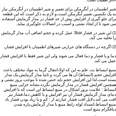
شیر اطمینان در آبگرمکن برای تعمیر و شیر اطمینان در آبگرمکن نیاز
به یک تکنسین تعمیر آبگرمکن است،و لازم به ذکر است که این قطعه
برای جلو گیری از افزایش بیش از حد فشار در مدار گرمایش استفاده
می شود تا از ایجاد نشتی و آسیب در اتصالات جلوگیری نماید.
1) این شیر در فشار 3bar عمل کرده و حجم اضافی آب مدار گرمایش
را تخلیه می کند.
2) اگرچه در دستگاه های حرارتی شیرهای اطمینان با افزایش فشار،
دما و یا فشار و دما فعال می شوند ولی این شیر فقط با افزایش فشار
عمل می کند.
منبع انبساط بت علم به این که اولا،انتقال گرما به مواد مختلف باعث
افزایش حجم (اتبساط) آن ها می گردد و ثانیا مدار گرمایش،یک مدار
بسته است،لذا این افزایش حجم باید خنثی شده تا موجب بروز نشتی و
همچنین افزایش فشار در مدار گرمایش نگردد،نشانه خرابی منبع
انبساط : علامت بروز اشکال در منبع انبساط این است که با افزایش
دمای مدار گرمایش فشار آن نیز افزایش و با کاهش دما،فشار نیز
افت می کند.دلایل افت فشار عبارتند از : کم و یا زیاد بودن فشار باد
منبع انبساط،انسداد لوله رابط منبع با مدار گرمایش،پاره شدن
دیافگرام منبع است.