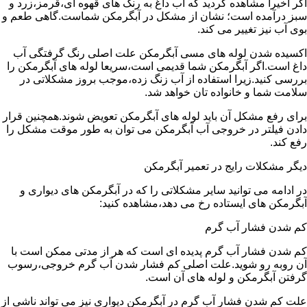
اگر اخیرا مشاهده کردید که آب داغ به رنگ های قهوه ای،قرمز،زرد و
سبز درآمده است؛ نشان از مشکل در آبگرمکن شماست.گاهی طعم و
بوی آب نیز تغییر می کند.
اکسیده شدن لوله های مسی آبگرمکن علت اصلی رنگ گرفتگی آب
داغ است.اگر آبگرمکن شما قدیمی است،سریعا لوله های آبگرمکن را
بررسی کنید.زیرا استفاده از آب زنگ زده،موجب بروز مشکلاتی در
سلامت شما و خانواده تان خواهد شد.
برای رفع مشکل آن باید لوله های آبگرمکن تعویض شوند.همچنین قرار
دادن فیلتر در خروجی آب آبگرمکن می توان به طور موقت مشکل را
رفع کند.
دیگر مشکلات رایج در تعمیر آبگرمکن
در ادامه می توانید سایر مشکلاتی را که در آبگرمکن های دیواری و
آبگرمکن های ایستاده رخ می دهد،مشاهده کنید:
کم شدن فشار آب گرم
کم شدن فشار آب گرم پدیده ای است که هر از مدتی ممکن است با
آن روبه رو شوید.علت اصلی کم فشار شدن آب گرم خروجی،رسوب
گرفتن آبگرمکن و لوله های آن است.
علت کم شدن فشار آب گرم در آبگرمکن دیواری نیز می تواند ناشی از