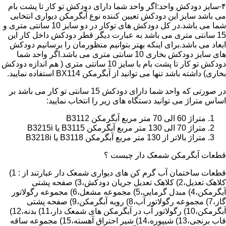
۴-سایز دودکش واحد:اگر واحد شما دارای دودکش تو کار تا پشت بام
می باشد سایز این دودکش تعیین کننده نوع آبگرمکن دیواری انتخابی
شما می باشد.در کل دودکش های توکار در دو سایز 10 سانتی متری و
15 سانتی متری می باشد به عبارت دیگر قطر دودکش داخل کار این
ابعاد می باشد.برای اینکه بهتر بتوانیم منظورمان را برسانیم دودکش
های سایز دودکش بخاری 10 سانتی متری می باشد.اگر واحد شما
دودکش تو کار تا پشت بام با سایز 10 سانتی متری ( هم اندازه دودکش
بخاری) داشته باشد تنها می توانید از آبگرمکن BX114 استفاده نمایید.
در صورتی که واحد شما دارای دودکش 15 سانتی تو کار می باشد بر
اساس متراژ می توانید دستگاه های زیر را انتخاب نمایید:
متراژ 60 الی 70 متر مربع آبگرمکن B3112
متراژ 70 الی 130 متر مربع آبگرمکن B3115 یا B3215i
متراژ بالاتر از 130 متر مربع آبگرمکن B3118 یا B3218i
قطعات آبگرمکن شمعک دار چیست ؟
قطعات ساختمان آب گرم کن های دیواری شمعک دار عبارتند از : 1)
کلاهک تعدیل،2) کلاهک تعدیل جریان دودکش،3) صفحه پشتی
آبگرمکن،4) مبدل گرمایی،5) مجموعه مشعل،6) مجموعه رگولاتور
گاز،7) مجموعه رگولاتور آب،8) رویه آبگرمکن،9) صفحه پشتی
آبگرمکن،10) رگولاتور آب در آبگرمکن های شمعک دار،11) بدنه،12)
قاب برنجی،13) شیپوره،14) شیر احتراق آهسته،15) مجموعه ساقه