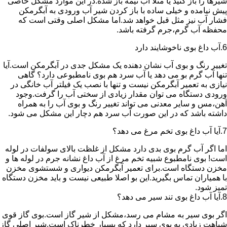
شیرها را باز کنید یا مثلا آب نیمه باز شده.در این موارد مشکل خاصی
پیش نیامده و خیلی ساده با باز کردن شیر آب ورودی به آبگرمکن
فشار آب نیز مثل قبل خواهد شد.اما مشکل اصلی وقتی است که
محفظه آب گرم،جرم گرفته باشد.
6.آب داغ بوی ناخوشایند دارد
تغییر رنگ و بوی آب نشان دهنده یک مشکل جدی در آبگرمکن است.آیا
تنها آب گرم بو می دهد یا آب سرد هم بوی نامطبوعی دارد؟ گاهی
نیازی به تعمیر آبگرمکن نیست و تنها با نصب یک فیلتر آب خانگی در
ورودی دستگاه می توان مقدار زیادی از سختی آب را گرفت.وجود
آهن،مس و سایر معدنی می تواند تغییر رنگ و بوی آب را به همراه
داشته باشد که در این صورت آب سرد هم دچار این مشکل می شود.
7.آیا آب داغ بوی تخم مرغ می دهد؟
اما اگر آب گرم بوی بدی دارد مشکل از غلظت بالای سولفات در لوله
است! بوی نامطبوع شبیه تخم مرغ از آب داغ نشانه جرم در لوله ها و
مخزن دستگاه است.برای تعمیر آبگرمکن دیواری و شستشوی مخزن
با همیاران تماس بگیرید.این بو اصلا طبیعی نیست و باید مخزن دستگاه
تمیز شود.
8.آیا آب داغ بوی تند سیر می دهد؟
اگر بوی سیر به مشام می رسد،مشکل از شیر گاز است.بوی گاز قوی
شباهت زیادی به بوی سیر دارد که بسیار خطرناک است.شیر اصلی گاز