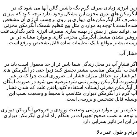
زیرا انرژی زیادی صرف گرم نگه داشتن گالن آنها می شود که در
آبگرمکن های بدون مخزن این مشکل وجود ندارد.توجه کنید که میزان
مصرف گاز آبگرمکن های دیواری بر روی برچسب انرژی آن مشخص
شده است.با توجه به مواردی مثل پیچ تنظیم شمعک آبگرمکن مخزنی
می توانید بیش از پیش در بهینه سازی مصرف انرژی تاثیر بگذارید.علت
روشن نشدن مشعل آبگرمکن مخزنی گازی و موارد مشابه در این
زمینه بیشتر مواقع با یک تنظیمات ساده قابل تشخیص و رفع است.
فشار آب
اگر فشار آب در محل زندگی شما پایین تر از حد معمول است باید در
انتخاب آبگرمکن مناسب بیشتر تحقیق کنید زیرا حتی در آبگرمکن های
کم فشار نیز حداقل میزان فشار آب ضروری است چرا که در غیر
اینصورت آبگرمکن روشن نمی شود.توصیه می شود در صورت امکان
از آبگرمکن مخزنی ایستاده استفاده کنید.یافتن علت کم شدن فشار
آب گرم در آبگرمکن دیواری متناسب با محیط و وضعیت نصب این
وسیله قابل تشخیص و بررسی است.
علاوه بر این موارد بررسی وضعیت ورودی و خروجی آبگرمکن دیواری
و توجه به نصب صحیح تجهیزات در هنگام راه اندازی آبگرمکن دیواری
در این امر تاثیر بسزایی دارد.
دوام و طول عمر بالا