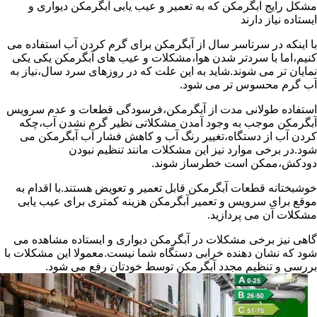
مشکل رایج آبگرمکن که به تعمیر و عیب یابی آبگرمکن دیواری و
ایستاده نیاز دارند
با اینکه در سرتاسر سال از آبگرمکن برای گرم کردن آب استفاده می
کنیم،اما با سردتر شدن هوا،مشکلات و عیب های آبگرمکن یکی یکی
نمایان تر می شوند.شاید به این علت که در روزهای سرد سال،نیاز به
آب گرم محسوس تر می شود.
استفاده طولانی مدت از آبگرمکن،فرسودگی قطعات و عدم سرویس
آبگرمکن موجب به وجود آمدن مشکلاتی نظیر گرم نشدن آب،چکه
کردن آب از دستگاه،تغییر رنگ آب و کاهش فشار آب آبگرمکن می
شود.در برخی موارد نیز این مشکلات مانند تنظیم نبودن
دودکش،ممکن است خطرساز شوند.
خوشبختانه قطعات آبگرمکن قابل تعمیر و تعویض هستند.با اقدام به
موقع برای سرویس و تعمیر آبگرمکن هزینه کمتری برای عیب یابی
مشکلات آن می پردازید.
گاهی نیز برخی مشکلات در آبگرمکن دیواری و ایستاده مشاهده می
شود که نشان دهنده خرابی دستگاه شما نیست.معمولا این مشکلات با
بررسی و تنظیم مجدد آبگرمکن توسط خودتان رفع می شود.