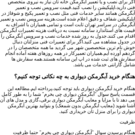
اگر برای نصب و یا تعمیر آبگرمکن خانه تان نیاز به نیروی متخصص
فنی دارید،اپلیکیشن را نصب کنید.قیمت سرویس نصب و تعمیر
آبگرمکن همانند سایر خدمات فنی مثل نصب و تعمیر پکیج و شوفاژ در
اپلیکیشن شفاف و دقیق اعلام شده است.هزینه سرویس نصب و تعمیر
آبگرمکن در سراسر تهران ثابت است و تمامی همیاران با اشراف به
قیمت های استاندارد سامانه نسبت به دریافت هزینه تعمیرات آبگرمکن
اقدام می کنند.جدول به روز شده خدمات نصب و سرویس آبگرمکن را
در جدول مشاهده می کنید.اگر برای تعمیرات فنی منزلتان دنبال
خوش نام ترین متخصصین شهر می گردید ما همه متخصصان را در
گردهم آورده ایم.همیاران تعمیرکار در همه روزهای هفته آماده انجام
سفارش های ثبت شده در اپ این سامانه هستند.همه سفارش ها
شامل گارانتی خدمات می باشد.
هنگام خرید آبگرمکن دیواری به چه نکاتی توجه کنیم؟
هنگام خرید آبگرمکن دیواری باید توجه کنید،پرداخته ایم.مطالعه این
قسمت پاسخ سوال "آبگرمکن دیواری چی بخرم" شما را به طور کامل
می دهد تا با مزایا و معایب آبگرمکن دیواری برقی،گازی و مدل های آن
آشنا شوید (معایب ابگرمکن بدون شمعک) و بتوانید بهترین آبگرمکن
دیواری را برای منزل تان خریداری کنید.
ظرفیت
هنگام پرسیدن سوال "آبگرمکن دیواری چی بخرم" حتما ظرفیت