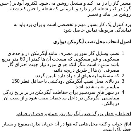
مسیر گاز را باز می کند و مشعل روشن می شود.الکترود آیونایز ( حس
گر ) در کنار شعله قرار دارد و تا زمانی که شعله را حس کند شعله
روشن می ماند و تعمیر
برد کنترل یک کار بسیار مهم و تخصصی است و برای برد باید به
نمایندگی مربوطه تماس حاصل شود
اصول انتخاب محل نصب آبگرمکن دیواری
نصب وسایل گاز سوز پر مصرف مانند آبگرمکن در واحدهای
مسکونی و غیر مسکونی که مسحت آن ها کمتر از 60 متر مربع
باشد ممنوع است،مگر آنکه هوای مورد نیاز جهت احتراق گاز
مصرفی آن ها از طریق دریچه دائمی
که مستقیما به هوای آزاد راه دارد تامین گردد.
در بالای محل نصب آبگرمکن دودکشی با حداقل قطر 150
میلیمتر تعبیه شده باشد.
در شهر های سردسیر برای حفاظت آبگرمکن در برابر یخ زدگی
میبایستی آبگرمکن در داخل ساختمان نصب شود و از نصب آن
در بالکن،
احتیاط و خطر بزرگ:نصب آبگرمکن در حمام،رخت کن حمام،
اتاق خواب و کلیه محل هایی که هوا در آن جریان ندارد،ممنوع و بسیار
خطرناک است.