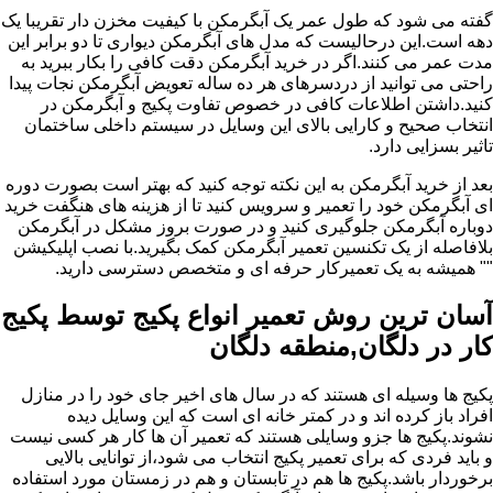
گفته می شود که طول عمر یک آبگرمکن با کیفیت مخزن دار تقریبا یک
دهه است.این درحالیست که مدل های آبگرمکن دیواری تا دو برابر این
مدت عمر می کنند.اگر در خرید آبگرمکن دقت کافی را بکار ببرید به
راحتی می توانید از دردسرهای هر ده ساله تعویض آبگرمکن نجات پیدا
کنید.داشتن اطلاعات کافی در خصوص تفاوت پکیج و آبگرمکن در
انتخاب صحیح و کارایی بالای این وسایل در سیستم داخلی ساختمان
تاثیر بسزایی دارد.
بعد از خرید آبگرمکن به این نکته توجه کنید که بهتر است بصورت دوره
ای آبگرمکن خود را تعمیر و سرویس کنید تا از هزینه های هنگفت خرید
دوباره آبگرمکن جلوگیری کنید و در صورت بروز مشکل در آبگرمکن
بلافاصله از یک تکنسین تعمیر آبگرمکن کمک بگیرید.با نصب اپلیکیشن
"" همیشه به یک تعمیرکار حرفه ای و متخصص دسترسی دارید.
آسان ترین روش تعمیر انواع پکیج توسط پکیج
کار در دلگان,منطقه دلگان
پکیج ها وسیله ای هستند که در سال های اخیر جای خود را در منازل
افراد باز کرده اند و در کمتر خانه ای است که این وسایل دیده
نشوند.پکیج ها جزو وسایلی هستند که تعمیر آن ها کار هر کسی نیست
و باید فردی که برای تعمیر پکیج انتخاب می شود،از توانایی بالایی
برخوردار باشد.پکیج ها هم در تابستان و هم در زمستان مورد استفاده