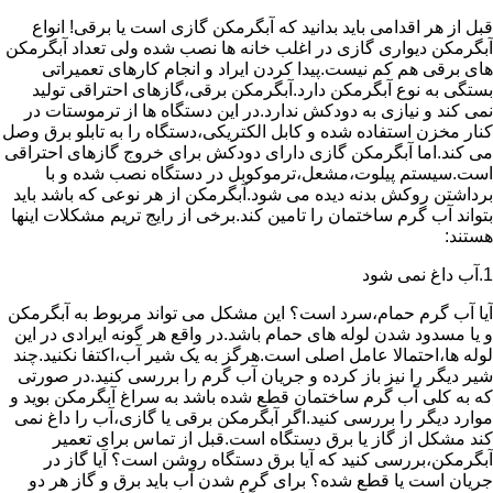
قبل از هر اقدامی باید بدانید که آبگرمکن گازی است یا برقی! انواع
آبگرمکن دیواری گازی در اغلب خانه ها نصب شده ولی تعداد آبگرمکن
های برقی هم کم نیست.پیدا کردن ایراد و انجام کارهای تعمیراتی
بستگی به نوع آبگرمکن دارد.آبگرمکن برقی،گازهای احتراقی تولید
نمی کند و نیازی به دودکش ندارد.در این دستگاه ها از ترموستات در
کنار مخزن استفاده شده و کابل الکتریکی،دستگاه را به تابلو برق وصل
می کند.اما آبگرمکن گازی دارای دودکش برای خروج گازهای احتراقی
است.سیستم پیلوت،مشعل،ترموکوبل در دستگاه نصب شده و با
برداشتن روکش بدنه دیده می شود.آبگرمکن از هر نوعی که باشد باید
بتواند آب گرم ساختمان را تامین کند.برخی از رایج تریم مشکلات اینها
هستند:
1.آب داغ نمی شود
آیا آب گرم حمام،سرد است؟ این مشکل می تواند مربوط به آبگرمکن
و یا مسدود شدن لوله های حمام باشد.در واقع هر گونه ایرادی در این
لوله ها،احتمالا عامل اصلی است.هرگز به یک شیر آب،اکتفا نکنید.چند
شیر دیگر را نیز باز کرده و جریان آب گرم را بررسی کنید.در صورتی
که به کلی آب گرم ساختمان قطع شده باشد به سراغ آبگرمکن بوید و
موارد دیگر را بررسی کنید.اگر آبگرمکن برقی یا گازی،آب را داغ نمی
کند مشکل از گاز یا برق دستگاه است.قبل از تماس برای تعمیر
آبگرمکن،بررسی کنید که آیا برق دستگاه روشن است؟ آیا گاز در
جریان است یا قطع شده؟ برای گرم شدن آب باید برق و گاز هر دو