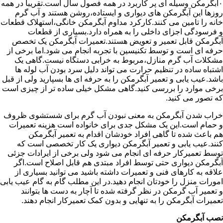
۰آبگرمکن وسیله ای پر کاربرد در همه فصول سال است.تقریبا در همه
روزها این آبگرمکن های دیواری و ایستاده،روشن هستند و آب گرم
خانه را تامین می کنند.کارکرد مداوم آبگرمکن خانگی،استهلاک قطعات
و فرسودگی اجزای داخلی را به همراه دارد.بسیاری از قطعات
آبگرمکن قابل تعمیر و تعویض هستند.تعمیرات آبگرمکن یک تخصص
حرفه ای است و توسط تکنیسین با تجربه انجام می شود.اما برخی از
مشکلات آب گرم منازل،مربوط به خرابی دستگاه نیست.گاهی یک
اشتباه ساده در تنظیم حرارت می تواند دلیل سرد بودن آب لوله ها
باشد.عیب یابی و تعمیر آبگرمکن را به حرفه ای ها بسپارید ولی از قبل
برخی موارد را بررسی کنید.گاهی مشکل خیلی ساده تر از چیزی است
که تصور می کنید.
خراب شدن آبگرمکن به معنی نبودن آب گرم برای شستشوی ظروف
و حمام است.این یک مشکل جدی برای خانواده است هزینه تعمیرات
هم باعث شده تا گاهی افراد خودشان اقدام به تعمیر آبگرمکن
کنند.عیب یابی و تعمیر آبگرمکن دیواری یک کار تخصصی است که
توسط تعمیرکار حرفه ای انجام می شود ولی برخی از ایرادات جزئی
آبگرمکن دیواری حتی توسط افراد مبتدی هم قابل اصلاح است.اگر
علاقه به کارهای فنی و تعمیرات داشته باشید می توانید بسیاری از
امورات منزل را خودتان انجام دهید.در این مطلب گام به گام عیب یابی
و تعمیر آب گرمکن در نظر گرفته شده تا آچار به دست ها بتوانند
تعمیرات آبگرمکن را به تنهایی و بدون کمک تعمیرکار انجام دهند.
نصب آبگرمکن