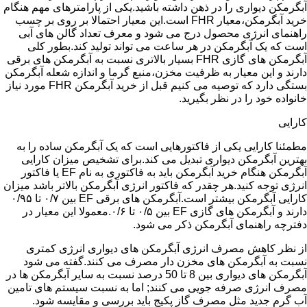
آبگرمکن دیواری را در ذهن داشته باشید.یکی از پارامترهای مهم هنگام
خرید آبگرمکن،معیار FHR است.این معیار احتمالا بر روی بر چسب
راهنمای انرژی محصول درج می شود و معرف تعداد گالن های آبی
است که یک آبگرمکن در هر ساعت می تواند تولید کند.بطور کلی
آبگرمکن های گازی FHR بسیار بالاتری نسبت به آبگرمکن های برقی
دارند و این معیار به ظرفیت مخزن،منبع گرما و اندازه شعله آبگرمکن
بستگی دارد که توصیه می کنیم قبل از خرید آبگرمکن FHR مورد نیاز
خانواده خود را در نظر بگیرید.
کارایی
مطمئنا کارایی یکی از فاکتورهایی است که یک آبگرمکن ساده را به
بهترین آبگرمکن دیواری تبدیل می کند.برای تشخیص میزان کارایی
آبگرمکن هنگام خرید آبگرمکن باید به فاکتوری به نام EF یا فاکتور
انرژی توجه کنید.هر چقدر که فاکتور انرژی آبگرمکن بالاتر باشد میزان
کارایی آبگرمکن بیشتر است.آبگرمکن های برقی EF بین ۰/۷ تا ۰/۹۵
دارند و آبگرمکن های گازی EF بین ۰/۵ تا ۰/۶.معمولا این معیار در
دفترچه راهنمای آبگرمکن ذکر می شود.
از نظر کاهش مصرف انرژی آبگرمکن های دیواری انرژی کمتری
نسبت به آبگرمکن های مخزن دار مصرف می کنند.گفته می شود
آبگرمکن های دیواری بین 8 تا 50 درصد نسبت به سایر آبگرمکن ها در
مصرف انرژی صرفه جویی می کنند; اما به نسبت سیستم های تامین
آب گرم جدید مثل مصرف گاز پکیج باید بررسی و مقایسه شود.