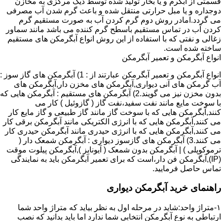
قسمتی از آبگرم و یا بخار تولید شده توسط دیگ مرکزی به مخازن
دوجداره و یا مبل حرارتی منتقل شده و باعث گرم شدن آب مصرفی
می گردد.امادر روش دوم گرم کردن آب به صورت مستقیم گرم
کردن آب در تماس مستقیم باسطح گرم کننده می باشد مانند سماور
زغالی و نفتی که با استفاده از این روش انواع آبگرمکن های مستقیم
ساخته شده است.
انواع آبگرمکن و تعمیر آبگرمکن
انواع آبگرمکن و تعمیر آبگرمکن عبارتند از : 1) آبگرمکن های گاز سوز :
آب گرمکن های آنی دیواری,آبگرمکن های مخزن دار,آبگرمکن های
بدون مخزن نیز می گویند.2) آبگرمکن های مستقیم : آبگرمکن هایی که
با سوخت مایع مانند نفت سفید،نفت گاز ( گازوئیل ) کار می
کنند,آبگرمکن هایی که با سوخت گاز مانند گاز طبیعی و گاز مایع کار
می کنند,آبگرمکن هایی که با انرژی الکتریکی مانند آبگرمکن برقی کار
می کنند,آبگرمکن هایی که با انرژی حیدری مانند آبگرمکن حیدری کار
می کنند.3) آبگرمکن های گازسوز دیواری : آبگرمکن شمعک دار (
ترموکوپلی ) | آبگرمکن بدون شمعک ( آیونایز ),آبگرمکن پیلوت موقت
(IP),آبگرمکن فن دار،است که برای تعمیر آبگرمکن باید به نمایندگی
تماس حاصل فرمایید.
راهنمای خرید آبگرمکن دیواری
۱-متراژ واحد:شاید در مرحله اول به نظر بیاید که متراژ واحد شما
ارتباطی به نوع آبگرمکن انتخابی شما ندارد اما باید بدانید که نصب