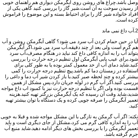
وصل باشد.چراغ های روشن روی آبگرمکن دیواری هم راهنمای خوبی
از رسیدن سوخت به آن است.شیر گاز را بررسی کنید گاهی یکی از
افراد خانواده شیر گاز را برای احتیاط بسته و این موضوع را فراموش
کرده است.
2.آب داغ نمی ماند
آیا در حین حمام کردن آب سرد می شود؟ گاهی آبگرمکن روشن و آب
هم گرم است ولی بعد از چند دقیقه،آب سرد می شود.اگر آبگرمکن
بتواند آب را به اندازه کافی داغ کند نباید در هنگام مصرف،آب سرد
شود.برای عیب یابی آبگرمکن اول تنظیم درجه حرارت را بررسی
کنید.شاید دمای آب از حد معمول کمتر بوده یا به طور کلی برای
استفاده در زمستان دما کم باشد.پیچ تنظیم درجه حرارت را کمی
بیشتر کرده و چند لحظه صبر کنید.با باز کردن شیر آب دما و داغی را
بررسی کنید.اگر آب گرم در لوله جریان دارد،پس مشکل از همین
قسمت بوده ولی اگر با تنظیم درجه حرارت نیز با کمبود اب داغ مواجه
شدید،شاید وقت آن رسیده که یک آبگرمکن بزرگتر تهیه کنید.هزینه
تعمیر آبگرمکن را صرفه جویی کرده و یک دستگاه با توان بیشتر تهیه
کنید.
نکته: اگر آب گرمکن به تازگی با این مشکل مواجه شده و قبلا به خوبی
آب را به اندازه کافی گرم می کرد،مشکل از جای دیگری است و باید
تعمیر آبگرمکن را با بررسی بخش های دیگر ادامه دهید.شاید منبع آب
جرم گرفته باشد.