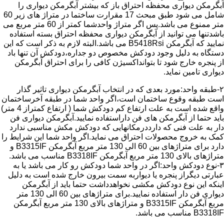
آبگرمکن دیواری محفظه احتراق باز که بیشتر آبگرمکن دیواری را
شامل می شود طبق مبحث 17 مقرارت ساختما در متراژ های زیر 60
متر ممنوع می باشد.پس اگر متراژ واحدشما کمتر از 60 متر مربع می
باشدتنها می توانید از آبگرمکن دیواری محفظه احتراق بسته استفاده
نمایید که آبگرمکن B5418Rsi می باشد.البته لازم به ذکر است که این
دستگاه به دلیل وجود دودکش مخصوص دو جداره،دودکش آن تنها باد
از پنجره خارج شود تا بتوانداکسیژن کافی را برای احتراق آبگرمکن
دیواری تامین نماید.
۲-طبقه واحد:مورد بعدی که در انتخاب آبگرمکن دیواری تاثیر گذار
است طبقه وقوع ساختمان است،اگر واحد شما در طبقه آخرساختمان
واقع شده است به علت ارتفاع کم دودکش شما ( ارتفاع کمتراز 4 متر)
باید حتما از آبگرمکن های فن داراستفاده نمایید.آبگرمکن دیواری فن
دار به علت فنی که دارددرمکانهایی که دودکش مکش مناسبی ندارد
کمک به خروج محصولات احتراق می نماید.اگر واحد شما این شرایط را
دارد برای متراژهای بین 60 الی 130 متر مربع آبگرمکن B3315IF و
متراژهای بالای 130 متر مربع آبگرمکن B3318IF مناسب می باشد.
۳-نوع دودکش واحد:اگر در واحد شما دودکش رو کار می باشد یا به
عبارتی دیگراز پنجره یا دیواربه سمت بیرون خارج شده است به دلیل
اینکه این نوع دودکش مکشی نخواهدداشت حتما باید از آبگرمکن
دیواری فن دار استفاده نمایید.برای متراژهای بین 60 الی 130 متر
مربع آبگرمکن B3315IF و متراژهای بالای 130 متر مربع آبگرمکن
B3318IF مناسب می باشد.