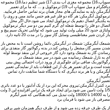
سوپاپ،16) مجموعه مغزی آب بندی،17) شیر تنظیم دما،18) مجموعه
دیافگرام و میل سوپاپ آب 19) ترموکوپل و … که ما برای تعمیر
آبگرمکن باید به نمایندگی های مجاز همان برند تماس حاصل فرمایید.
ترموکوپل آبگرمکن: هر گاه دو فلز غیر هم جنس مانند مس و روی را
به یکدیگر اتصال دهیم یک ترموکوپل ایجاد می شود.حال اگر محل
اتصال دو فلز را توسط شعله ای گرم کنیم بین دو سر دیگر ترموکوپل
ولتاژی حدود 20 میلی ولت تولید می شود که توانایی تحریک سیم پیچ و
باز کردن شیر مغناطیسی وسایل گاز سوز را در مدت 20 ثانیه دارد.
شمعک آبگرمکن: شمعک در آبگرمکن دائما روشن است تا به محض باز
شدن مسیر گاز،مشعل را روشن کند.در بدنه رگولاتور گاز منفذی برای
رساندن گاز به شمعک وجود دارد گاز خروجی از این منفذ توسط لوله
ای به نازل شمعک رسانیده می شود.در سر منفذ شمعک در
رگولاتور،یک صافی برای جلوگیری از ورود ذرات احتمالی پیش بینی
شده است.و برای تعمیر هر یک از این قطعات باید از نمایندگی تعمیر
آبگرمکن و یا هر برند دیگری که با دستگاه شما متابقت دارد تماس
بگیرید.
تعمیر آبگرمکن
برد کنترل آبگرمکن:نیروی محرکه این برد از یک آدابتور یا دو عدد باتری
1/5 ولت تامین می شود.برای ایجاد جرقه یک تراس افزاینده این 3 ولت
را به 14000 تا 18000 ولت تبدیل می کند.هنگامی که شیر آبگرم
مصرفی باز می شود با فرمان برد
از یک طرف جرقه زده می شود و از طرف دیگر همزمان شیر برقی