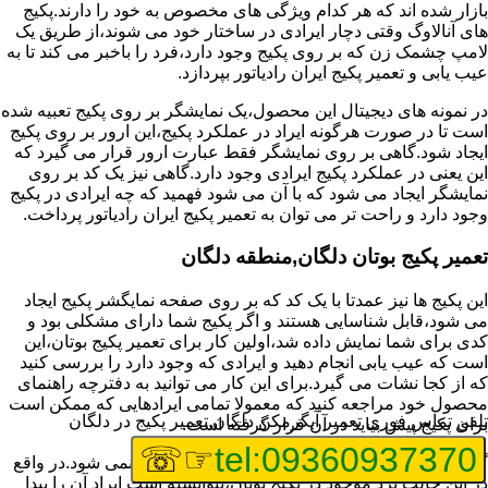
بازار شده اند که هر کدام ویژگی های مخصوص به خود را دارند.پکیج
های آنالاوگ وقتی دچار ایرادی در ساختار خود می شوند،از طریق یک
لامپ چشمک زن که بر روی پکیج وجود دارد،فرد را باخبر می کند تا به
عیب یابی و تعمیر پکیج ایران رادیاتور بپردازد.
در نمونه های دیجیتال این محصول،یک نمایشگر بر روی پکیج تعبیه شده
است تا در صورت هرگونه ایراد در عملکرد پکیج،این ارور بر روی پکیج
ایجاد شود.گاهی بر روی نمایشگر فقط عبارت ارور قرار می گیرد که
این یعنی در عملکرد پکیج ایرادی وجود دارد.گاهی نیز یک کد بر روی
نمایشگر ایجاد می شود که با آن می شود فهمید که چه ایرادی در پکیج
وجود دارد و راحت تر می توان به تعمیر پکیج ایران رادیاتور پرداخت.
تعمیر پکیج بوتان دلگان,منطقه دلگان
این پکیج ها نیز عمدتا با یک کد که بر روی صفحه نمایگشر پکیج ایجاد
می شود،قابل شناسایی هستند و اگر پکیج شما دارای مشکلی بود و
کدی برای شما نمایش داده شد،اولین کار برای تعمیر پکیج بوتان،این
است که عیب یابی انجام دهید و ایرادی که وجود دارد را بررسی کنید
که از کجا نشات می گیرد.برای این کار می توانید به دفترچه راهنمای
محصول خود مراجعه کنید که معمولا تمامی ایرادهایی که ممکن است
تلفن تماس فوری
تعمیر آبگرمکن دلگان,تعمیر پکیج در دلگان
برای پکیج پیش بیاید در آن قرار گرفته است.
☞☏
tel:09360937370
گاهی نیز هنگام خرابی پکیج،هیچ اروری نمایش داده نمی شود.در واقع
در این حالت برد موجود در پکیج بوتان،نتوانسته است ایراد آن را پیدا