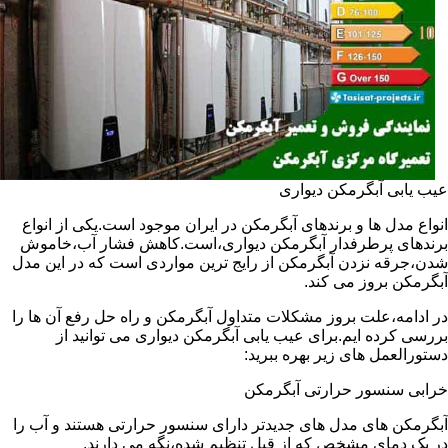
عیب یابی آبگرمکن دیواری
انواع مدل ها و برندهای آبگرمکن در ایران موجود است.یکی از انواع
برندهای پرطرفدار آبگرمکن دیواری،است.کاهش فشار آب،خاموش
شدن،جرقه نزدن آبگرمکن از رایج ترین مواردی است که در این مدل
آبگرمکن بروز می کند.
در ادامه،علت بروز مشکلات متداول آبگرمکن و راه حل رفع آن ها را
بررسی کرده ایم.برای عیب یابی آبگرمکن دیواری می توانید از
دستورالعمل های زیر بهره ببرید:
خرابی سنسور حرارتی آبگرمکن
آبگرمکن های مدل های جدیدتر دارای سنسور حرارتی هستند و آب را
در یک دمای مشخص که از قبل تنظیم شده،نگه می دارند.