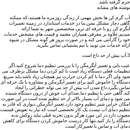
جرم گرفته باشد.
نوشته های مشابه
آب گرم کن ها بخش مهمی از زندگی روزمره ما هستند،که ممکنه
گاهی دچار مشکل بشن.ما در خدمات استاندارد در زمینه تعمیرات
آبگرم کن رو با حرفه ای ترین متخصصین شهر به شما ارائه
میدیم.علاوه بر معرفی همیاران معتمد و قیمت های مشخص خدمات
خود را گارانتی می کنه و در صورت بروز هر گونه مشکل در شیوه
ارائه خدمات می تونید با تیم پشتیبانی تماس بگیرید.
3.آب بیش از حد داغ است
عیب یابی و تعمیر آبگرمگن را با بررسی تنظیم دما شروع کنید.اگر
تنظیمات فعلی دستگاه زیاد است با کم کردن دما مشکل برطرف می
شود ولی اگر دما با کم کردن حرارت نیز همچنان زیاد باشد،باید سریع
دستگاه را خاموش کنید.برای تعمیر آبگرمکن و مشاوره با یک حرفه ای
تماس بگیرد.داغ شدن آب بیش از حد می تواند خطراتی را ایجاد
کند.گاهی حتی با تنظیم دما،صدای آب جوش از درون دستگاه شنیده
می شود و دمای آب بسیار بالاتر از حد تنظیم شده است.در این صورت
امکان خرابی شیر تنظیم وجود دارد.تعمیر آبگرمکن دیواری که قادر به
تنظیم دمای آب نیست یک کار تخصصی است که نیاز به تعویض قسمت
معیوب دارد.در این مورد هرگز بدون تجربه قبلی نباید روکش بدنه
دستگاه را باز کنید.تنها کار درست خاموش کردن دستگاه برای کاهش
دمای آب و تماس با تعمیرکار است.