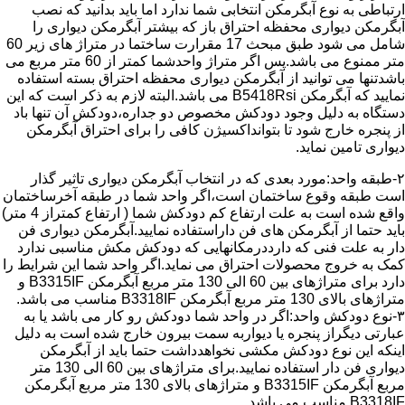
ارتباطی به نوع آبگرمکن انتخابی شما ندارد اما باید بدانید که نصب
آبگرمکن دیواری محفظه احتراق باز که بیشتر آبگرمکن دیواری را
شامل می شود طبق مبحث 17 مقرارت ساختما در متراژ های زیر 60
متر ممنوع می باشد.پس اگر متراژ واحدشما کمتر از 60 متر مربع می
باشدتنها می توانید از آبگرمکن دیواری محفظه احتراق بسته استفاده
نمایید که آبگرمکن B5418Rsi می باشد.البته لازم به ذکر است که این
دستگاه به دلیل وجود دودکش مخصوص دو جداره،دودکش آن تنها باد
از پنجره خارج شود تا بتوانداکسیژن کافی را برای احتراق آبگرمکن
دیواری تامین نماید.
۲-طبقه واحد:مورد بعدی که در انتخاب آبگرمکن دیواری تاثیر گذار
است طبقه وقوع ساختمان است،اگر واحد شما در طبقه آخرساختمان
واقع شده است به علت ارتفاع کم دودکش شما ( ارتفاع کمتراز 4 متر)
باید حتما از آبگرمکن های فن داراستفاده نمایید.آبگرمکن دیواری فن
دار به علت فنی که دارددرمکانهایی که دودکش مکش مناسبی ندارد
کمک به خروج محصولات احتراق می نماید.اگر واحد شما این شرایط را
دارد برای متراژهای بین 60 الی 130 متر مربع آبگرمکن B3315IF و
متراژهای بالای 130 متر مربع آبگرمکن B3318IF مناسب می باشد.
۳-نوع دودکش واحد:اگر در واحد شما دودکش رو کار می باشد یا به
عبارتی دیگراز پنجره یا دیواربه سمت بیرون خارج شده است به دلیل
اینکه این نوع دودکش مکشی نخواهدداشت حتما باید از آبگرمکن
دیواری فن دار استفاده نمایید.برای متراژهای بین 60 الی 130 متر
مربع آبگرمکن B3315IF و متراژهای بالای 130 متر مربع آبگرمکن
B3318IF مناسب می باشد.