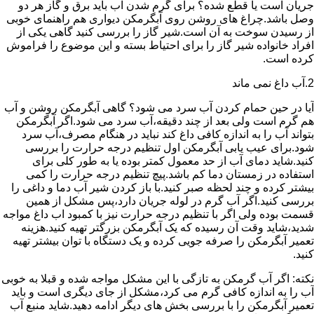
جریان است یا قطع شده؟ برای گرم شدن آب باید برق و گاز هر دو
وصل باشد.چراغ های روشن روی آبگرمکن دیواری هم راهنمای خوبی
از رسیدن سوخت به آن است.شیر گاز را بررسی کنید گاهی یکی از
افراد خانواده شیر گاز را برای احتیاط بسته و این موضوع را فراموش
کرده است.
2.آب داغ نمی ماند
آیا در حین حمام کردن آب سرد می شود؟ گاهی آبگرمکن روشن و آب
هم گرم است ولی بعد از چند دقیقه،آب سرد می شود.اگر آبگرمکن
بتواند آب را به اندازه کافی داغ کند نباید در هنگام مصرف،آب سرد
شود.برای عیب یابی آبگرمکن اول تنظیم درجه حرارت را بررسی
کنید.شاید دمای آب از حد معمول کمتر بوده یا به طور کلی برای
استفاده در زمستان دما کم باشد.پیچ تنظیم درجه حرارت را کمی
بیشتر کرده و چند لحظه صبر کنید.با باز کردن شیر آب دما و داغی را
بررسی کنید.اگر آب گرم در لوله جریان دارد،پس مشکل از همین
قسمت بوده ولی اگر با تنظیم درجه حرارت نیز با کمبود اب داغ مواجه
شدید،شاید وقت آن رسیده که یک آبگرمکن بزرگتر تهیه کنید.هزینه
تعمیر آبگرمکن را صرفه جویی کرده و یک دستگاه با توان بیشتر تهیه
کنید.
نکته: اگر آب گرمکن به تازگی با این مشکل مواجه شده و قبلا به خوبی
آب را به اندازه کافی گرم می کرد،مشکل از جای دیگری است و باید
تعمیر آبگرمکن را با بررسی بخش های دیگر ادامه دهید.شاید منبع آب