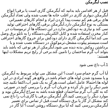
نصب آبگرمکن
قبل از هر اقدامی باید بدانید که آبگرمکن گازی است یا برقی! انواع
آبگرمکن دیواری گازی در اغلب خانه ها نصب شده ولی تعداد آبگرمکن
های برقی هم کم نیست.پیدا کردن ایراد و انجام کارهای تعمیراتی
بستگی به نوع آبگرمکن دارد.آبگرمکن برقی،گازهای احتراقی تولید
نمی کند و نیازی به دودکش ندارد.در این دستگاه ها از ترموستات در
کنار مخزن استفاده شده و کابل الکتریکی،دستگاه را به تابلو برق وصل
می کند.اما آبگرمکن گازی دارای دودکش برای خروج گازهای احتراقی
است.سیستم پیلوت،مشعل،ترموکوبل در دستگاه نصب شده و با
برداشتن روکش بدنه دیده می شود.آبگرمکن از هر نوعی که باشد باید
بتواند آب گرم ساختمان را تامین کند.برخی از رایج تریم مشکلات اینها
هستند:
1.آب داغ نمی شود
آیا آب گرم حمام،سرد است؟ این مشکل می تواند مربوط به آبگرمکن
و یا مسدود شدن لوله های حمام باشد.در واقع هر گونه ایرادی در این
لوله ها،احتمالا عامل اصلی است.هرگز به یک شیر آب،اکتفا نکنید.چند
شیر دیگر را نیز باز کرده و جریان آب گرم را بررسی کنید.در صورتی
که به کلی آب گرم ساختمان قطع شده باشد به سراغ آبگرمکن بوید و
موارد دیگر را بررسی کنید.اگر آبگرمکن برقی یا گازی،آب را داغ نمی
کند مشکل از گاز یا برق دستگاه است.قبل از تماس برای تعمیر
آبگرمکن،بررسی کنید که آیا برق دستگاه روشن است؟ آیا گاز در