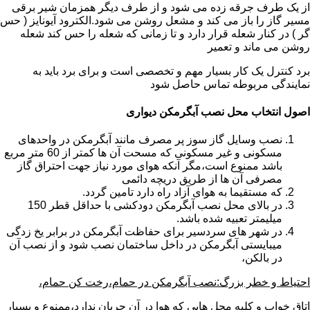
از یک طرف جرقه زده می شود و از طرف دیگر همزمان شیر برقی
مسیر گاز را باز می کند و مشعل روشن می شود.الکترود آیونایز ( حس
گر ) در کنار شعله قرار دارد و تا زمانی که شعله را حس کند شعله
روشن می ماند و تعمیر
برد کنترل یک کار بسیار مهم و تخصصی است و برای برد باید به
نمایندگی مربوطه تماس حاصل شود
اصول انتخاب محل نصب آبگرمکن دیواری
نصب وسایل گاز سوز پر مصرف مانند آبگرمکن در واحدهای
مسکونی و غیر مسکونی که مسحت آن ها کمتر از 60 متر مربع
باشد ممنوع است،مگر آنکه هوای مورد نیاز جهت احتراق گاز
مصرفی آن ها از طریق دریچه دائمی
که مستقیما به هوای آزاد راه دارد تامین گردد.
در بالای محل نصب آبگرمکن دودکشی با حداقل قطر 150
میلیمتر تعبیه شده باشد.
در شهر های سردسیر برای حفاظت آبگرمکن در برابر یخ زدگی
میبایستی آبگرمکن در داخل ساختمان نصب شود و از نصب آن
در بالکن،
احتیاط و خطر بزرگ:نصب آبگرمکن در حمام،رخت کن حمام،
اتاق خواب و کلیه محل هایی که هوا در آن جریان ندارد،ممنوع و بسیار