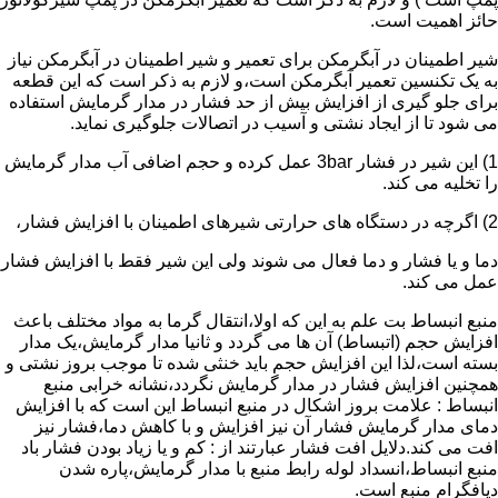
حائز اهمیت است.
شیر اطمینان در آبگرمکن برای تعمیر و شیر اطمینان در آبگرمکن نیاز
به یک تکنسین تعمیر آبگرمکن است،و لازم به ذکر است که این قطعه
برای جلو گیری از افزایش بیش از حد فشار در مدار گرمایش استفاده
می شود تا از ایجاد نشتی و آسیب در اتصالات جلوگیری نماید.
1) این شیر در فشار 3bar عمل کرده و حجم اضافی آب مدار گرمایش
را تخلیه می کند.
2) اگرچه در دستگاه های حرارتی شیرهای اطمینان با افزایش فشار،
دما و یا فشار و دما فعال می شوند ولی این شیر فقط با افزایش فشار
عمل می کند.
منبع انبساط بت علم به این که اولا،انتقال گرما به مواد مختلف باعث
افزایش حجم (اتبساط) آن ها می گردد و ثانیا مدار گرمایش،یک مدار
بسته است،لذا این افزایش حجم باید خنثی شده تا موجب بروز نشتی و
همچنین افزایش فشار در مدار گرمایش نگردد،نشانه خرابی منبع
انبساط : علامت بروز اشکال در منبع انبساط این است که با افزایش
دمای مدار گرمایش فشار آن نیز افزایش و با کاهش دما،فشار نیز
افت می کند.دلایل افت فشار عبارتند از : کم و یا زیاد بودن فشار باد
منبع انبساط،انسداد لوله رابط منبع با مدار گرمایش،پاره شدن
دیافگرام منبع است.