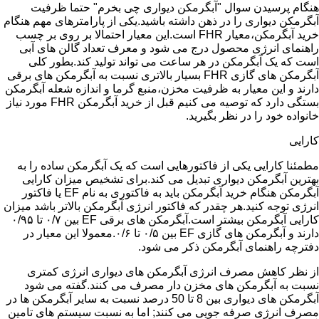
هنگام پرسیدن سوال "آبگرمکن دیواری چی بخرم" حتما ظرفیت
آبگرمکن دیواری را در ذهن داشته باشید.یکی از پارامترهای مهم هنگام
خرید آبگرمکن،معیار FHR است.این معیار احتمالا بر روی بر چسب
راهنمای انرژی محصول درج می شود و معرف تعداد گالن های آبی
است که یک آبگرمکن در هر ساعت می تواند تولید کند.بطور کلی
آبگرمکن های گازی FHR بسیار بالاتری نسبت به آبگرمکن های برقی
دارند و این معیار به ظرفیت مخزن،منبع گرما و اندازه شعله آبگرمکن
بستگی دارد که توصیه می کنیم قبل از خرید آبگرمکن FHR مورد نیاز
خانواده خود را در نظر بگیرید.
کارایی
مطمئنا کارایی یکی از فاکتورهایی است که یک آبگرمکن ساده را به
بهترین آبگرمکن دیواری تبدیل می کند.برای تشخیص میزان کارایی
آبگرمکن هنگام خرید آبگرمکن باید به فاکتوری به نام EF یا فاکتور
انرژی توجه کنید.هر چقدر که فاکتور انرژی آبگرمکن بالاتر باشد میزان
کارایی آبگرمکن بیشتر است.آبگرمکن های برقی EF بین ۰/۷ تا ۰/۹۵
دارند و آبگرمکن های گازی EF بین ۰/۵ تا ۰/۶.معمولا این معیار در
دفترچه راهنمای آبگرمکن ذکر می شود.
از نظر کاهش مصرف انرژی آبگرمکن های دیواری انرژی کمتری
نسبت به آبگرمکن های مخزن دار مصرف می کنند.گفته می شود
آبگرمکن های دیواری بین 8 تا 50 درصد نسبت به سایر آبگرمکن ها در
مصرف انرژی صرفه جویی می کنند; اما به نسبت سیستم های تامین