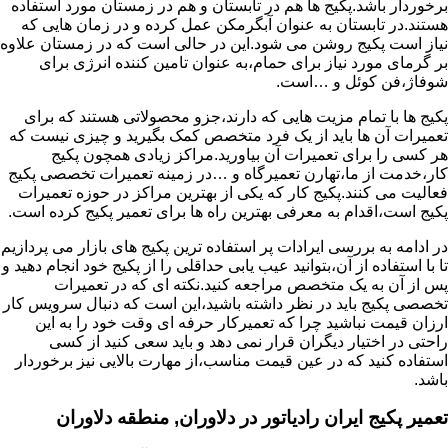
برخوردار باشد.پکیج ها هم در تابستان و هم در زمستان مورد استفاده
هستند.در تابستان به عنوان آبگرمکن عمل کرده و در زمان هایی که
نیاز است پکیج روشن می شود.این در حالی است که در زمستان علاوه
بر گرمای مورد نیاز برای حمام،به عنوان تامین کننده انرژی برای
شوفاژ،فن کوئل و …است.
پکیج ها با تمام مزیت هایی که دارند،جزو محصولاتی هستند که برای
تعمیرات آن ها باید از یک فرد متخصص کمک بگیرید و چیزی نیست که
هر کسی را برای تعمیرات آن بیاورید.مراکز زیادی همچون پکیج
کار،خدمت از ما،تهارن تعمیرگاه و …در زمینه تعمیرات تخصصی پکیج
فعالیت می کنند.پکیج کار که یکی از بهترین مراکز در حوزه تعمیرات
پکیج است،اقدام به معرفی بهترین راه ها برای تعمیر پکیج کرده است.
در ادامه به بررسی ایرادات پر استفاده ترین پکیج های بازار می پردازیم
تا با استفاده از آن،بتوانید عیب یابی حداقلی را از پکیج خود انجام دهید و
پس از آن به یک متخصص مراجعه کنید.نکته ای که در تعمیرات
تخصصی پکیج باید در نظر داشته باشید،این است که دنبال سرویس کار
ارزان قیمت نباشید چرا که تعمیرکار حرفه ای وقت خود را به این
راحتی در اختیار دیگران قرار نمی دهد و باید سعی کنید از کسی
استفاده کنید که در عین قیمت مناسب،از مهارت بالایی نیز برخوردار
باشد.
تعمیر پکیج ایران رادیاتور در دلاوران, منطقه دلاوران