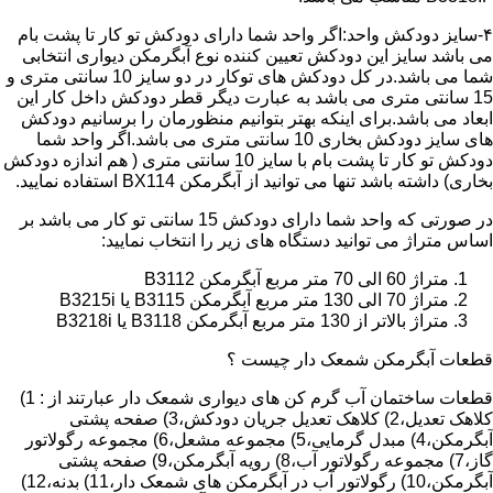
۴-سایز دودکش واحد:اگر واحد شما دارای دودکش تو کار تا پشت بام
می باشد سایز این دودکش تعیین کننده نوع آبگرمکن دیواری انتخابی
شما می باشد.در کل دودکش های توکار در دو سایز 10 سانتی متری و
15 سانتی متری می باشد به عبارت دیگر قطر دودکش داخل کار این
ابعاد می باشد.برای اینکه بهتر بتوانیم منظورمان را برسانیم دودکش
های سایز دودکش بخاری 10 سانتی متری می باشد.اگر واحد شما
دودکش تو کار تا پشت بام با سایز 10 سانتی متری ( هم اندازه دودکش
بخاری) داشته باشد تنها می توانید از آبگرمکن BX114 استفاده نمایید.
در صورتی که واحد شما دارای دودکش 15 سانتی تو کار می باشد بر
اساس متراژ می توانید دستگاه های زیر را انتخاب نمایید:
متراژ 60 الی 70 متر مربع آبگرمکن B3112
متراژ 70 الی 130 متر مربع آبگرمکن B3115 یا B3215i
متراژ بالاتر از 130 متر مربع آبگرمکن B3118 یا B3218i
قطعات آبگرمکن شمعک دار چیست ؟
قطعات ساختمان آب گرم کن های دیواری شمعک دار عبارتند از : 1)
کلاهک تعدیل،2) کلاهک تعدیل جریان دودکش،3) صفحه پشتی
آبگرمکن،4) مبدل گرمایی،5) مجموعه مشعل،6) مجموعه رگولاتور
گاز،7) مجموعه رگولاتور آب،8) رویه آبگرمکن،9) صفحه پشتی
آبگرمکن،10) رگولاتور آب در آبگرمکن های شمعک دار،11) بدنه،12)