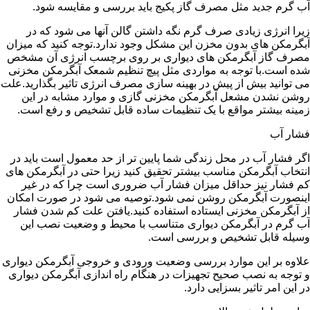
آب گرم جدید مثل مصرف گاز پکیج باید بررسی و مقایسه شود.
زیرا انرژی زیادی صرف گرم نگه داشتن گالن آنها می شود که در
آبگرمکن های بدون مخزن این مشکل وجود ندارد.توجه کنید که میزان
مصرف گاز آبگرمکن های دیواری بر روی برچسب انرژی آن مشخص
شده است.با توجه به مواردی مثل پیچ تنظیم شمعک آبگرمکن مخزنی
می توانید بیش از پیش در بهینه سازی مصرف انرژی تاثیر بگذارید.علت
روشن نشدن مشعل آبگرمکن مخزنی گازی و موارد مشابه در این
زمینه بیشتر مواقع با یک تنظیمات ساده قابل تشخیص و رفع است.
فشار آب
اگر فشار آب در محل زندگی شما پایین تر از حد معمول است باید در
انتخاب آبگرمکن مناسب بیشتر تحقیق کنید زیرا حتی در آبگرمکن های
کم فشار نیز حداقل میزان فشار آب ضروری است چرا که در غیر
اینصورت آبگرمکن روشن نمی شود.توصیه می شود در صورت امکان
از آبگرمکن مخزنی ایستاده استفاده کنید.یافتن علت کم شدن فشار
آب گرم در آبگرمکن دیواری متناسب با محیط و وضعیت نصب این
وسیله قابل تشخیص و بررسی است.
علاوه بر این موارد بررسی وضعیت ورودی و خروجی آبگرمکن دیواری
و توجه به نصب صحیح تجهیزات در هنگام راه اندازی آبگرمکن دیواری
در این امر تاثیر بسزایی دارد.