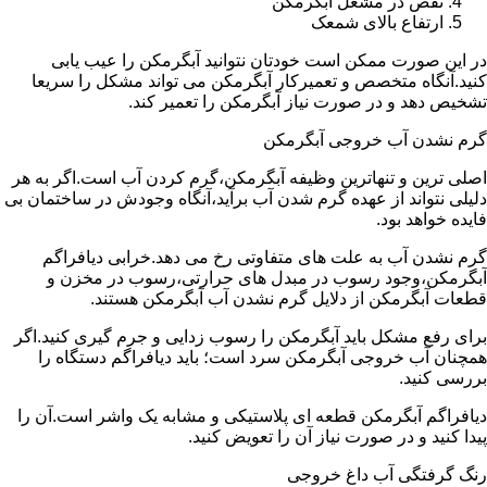
نقص در مشعل آبگرمکن
ارتفاع بالای شمعک
در این صورت ممکن است خودتان نتوانید آبگرمکن را عیب یابی
کنید.آنگاه متخصص و تعمیرکار آبگرمکن می تواند مشکل را سریعا
تشخیص دهد و در صورت نیاز آبگرمکن را تعمیر کند.
گرم نشدن آب خروجی آبگرمکن
اصلی ترین و تنهاترین وظیفه آبگرمکن،گرم کردن آب است.اگر به هر
دلیلی نتواند از عهده گرم شدن آب برآید،آنگاه وجودش در ساختمان بی
فایده خواهد بود.
گرم نشدن آب به علت های متفاوتی رخ می دهد.خرابی دیافراگم
آبگرمکن،وجود رسوب در مبدل های حرارتی،رسوب در مخزن و
قطعات آبگرمکن از دلایل گرم نشدن آب آبگرمکن هستند.
برای رفع مشکل باید آبگرمکن را رسوب زدایی و جرم گیری کنید.اگر
همچنان آب خروجی آبگرمکن سرد است؛ باید دیافراگم دستگاه را
بررسی کنید.
دیافراگم آبگرمکن قطعه ای پلاستیکی و مشابه یک واشر است.آن را
پیدا کنید و در صورت نیاز آن را تعویض کنید.
رنگ گرفتگی آب داغ خروجی