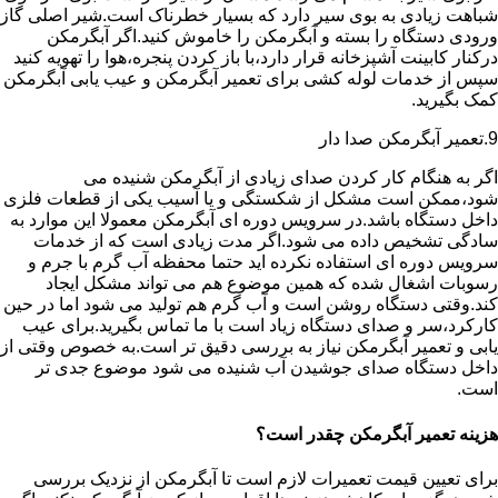
شباهت زیادی به بوی سیر دارد که بسیار خطرناک است.شیر اصلی گاز
ورودی دستگاه را بسته و آبگرمکن را خاموش کنید.اگر آبگرمکن
درکنار کابینت آشپزخانه قرار دارد،با باز کردن پنجره،هوا را تهویه کنید
سپس از خدمات لوله کشی برای تعمیر آبگرمکن و عیب یابی آبگرمکن
کمک بگیرید.
9.تعمیر آبگرمکن صدا دار
اگر به هنگام کار کردن صدای زیادی از آبگرمکن شنیده می
شود،ممکن است مشکل از شکستگی و یا آسیب یکی از قطعات فلزی
داخل دستگاه باشد.در سرویس دوره ای آبگرمکن معمولا این موارد به
سادگی تشخیص داده می شود.اگر مدت زیادی است که از خدمات
سرویس دوره ای استفاده نکرده اید حتما محفظه آب گرم با جرم و
رسوبات اشغال شده که همین موضوع هم می تواند مشکل ایجاد
کند.وقتی دستگاه روشن است و آب گرم هم تولید می شود اما در حین
کارکرد،سر و صدای دستگاه زیاد است با ما تماس بگیرید.برای عیب
یابی و تعمیر آبگرمکن نیاز به بررسی دقیق تر است.به خصوص وقتی از
داخل دستگاه صدای جوشیدن آب شنیده می شود موضوع جدی تر
است.
هزینه تعمیر آبگرمکن چقدر است؟
برای تعیین قیمت تعمیرات لازم است تا آبگرمکن از نزدیک بررسی