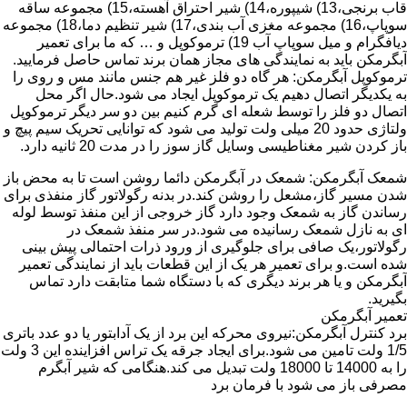
قاب برنجی،13) شیپوره،14) شیر احتراق آهسته،15) مجموعه ساقه
سوپاپ،16) مجموعه مغزی آب بندی،17) شیر تنظیم دما،18) مجموعه
دیافگرام و میل سوپاپ آب 19) ترموکوپل و … که ما برای تعمیر
آبگرمکن باید به نمایندگی های مجاز همان برند تماس حاصل فرمایید.
ترموکوپل آبگرمکن: هر گاه دو فلز غیر هم جنس مانند مس و روی را
به یکدیگر اتصال دهیم یک ترموکوپل ایجاد می شود.حال اگر محل
اتصال دو فلز را توسط شعله ای گرم کنیم بین دو سر دیگر ترموکوپل
ولتاژی حدود 20 میلی ولت تولید می شود که توانایی تحریک سیم پیچ و
باز کردن شیر مغناطیسی وسایل گاز سوز را در مدت 20 ثانیه دارد.
شمعک آبگرمکن: شمعک در آبگرمکن دائما روشن است تا به محض باز
شدن مسیر گاز،مشعل را روشن کند.در بدنه رگولاتور گاز منفذی برای
رساندن گاز به شمعک وجود دارد گاز خروجی از این منفذ توسط لوله
ای به نازل شمعک رسانیده می شود.در سر منفذ شمعک در
رگولاتور،یک صافی برای جلوگیری از ورود ذرات احتمالی پیش بینی
شده است.و برای تعمیر هر یک از این قطعات باید از نمایندگی تعمیر
آبگرمکن و یا هر برند دیگری که با دستگاه شما متابقت دارد تماس
بگیرید.
تعمیر آبگرمکن
برد کنترل آبگرمکن:نیروی محرکه این برد از یک آدابتور یا دو عدد باتری
1/5 ولت تامین می شود.برای ایجاد جرقه یک تراس افزاینده این 3 ولت
را به 14000 تا 18000 ولت تبدیل می کند.هنگامی که شیر آبگرم
مصرفی باز می شود با فرمان برد