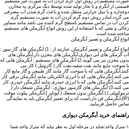
صورت مستقیم،در روش اول گرم کردن آب به صورت غیر مستقیم
قسمتی از آبگرم و یا بخار تولید شده توسط دیگ مرکزی به مخازن
دوجداره و یا مبل حرارتی منتقل شده و باعث گرم شدن آب مصرفی
می گردد.امادر روش دوم گرم کردن آب به صورت مستقیم گرم
کردن آب در تماس مستقیم باسطح گرم کننده می باشد مانند سماور
زغالی و نفتی که با استفاده از این روش انواع آبگرمکن های مستقیم
ساخته شده است.
انواع آبگرمکن و تعمیر آبگرمکن
انواع آبگرمکن و تعمیر آبگرمکن عبارتند از : 1) آبگرمکن های گاز سوز :
آب گرمکن های آنی دیواری,آبگرمکن های مخزن دار,آبگرمکن های
بدون مخزن نیز می گویند.2) آبگرمکن های مستقیم : آبگرمکن هایی که
با سوخت مایع مانند نفت سفید،نفت گاز ( گازوئیل ) کار می
کنند,آبگرمکن هایی که با سوخت گاز مانند گاز طبیعی و گاز مایع کار
می کنند,آبگرمکن هایی که با انرژی الکتریکی مانند آبگرمکن برقی کار
می کنند,آبگرمکن هایی که با انرژی حیدری مانند آبگرمکن حیدری کار
می کنند.3) آبگرمکن های گازسوز دیواری : آبگرمکن شمعک دار (
ترموکوپلی ) | آبگرمکن بدون شمعک ( آیونایز ),آبگرمکن پیلوت موقت
(IP),آبگرمکن فن دار،است که برای تعمیر آبگرمکن باید به نمایندگی
تماس حاصل فرمایید.
راهنمای خرید آبگرمکن دیواری
۱-متراژ واحد:شاید در مرحله اول به نظر بیاید که متراژ واحد شما