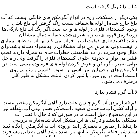
4.آب داغ رنگ گرفته است
یکی دیگر از مشکلات رایج در انواع آبگرمکن های خانگی اینست که آب
داغ خارج شده از لوله ها،شفاف نیست.رنگ گرفتن آب داغ ناشی از
وجود اکسیدهای فلزی در لوله ها و آب است.اگر رنگ آب داغ تازگی ها
زرد،قرمز،قهوه ای،سبز یا شیری شده حتما به دنبال منشا آن
باشید.اکسید فلزی کیفیت آب را خراب می کند.این آب به ظاهر بیماری
زا نیست ولی به مرور می تواند مشکلاتی را به همراه دشاته باشد.برای
مثال وجود سرب در آب آشامیدنی خطرات جدی به همراه دارد.با نصب
فیلتر می توان تا حدودی جلوی اکسیدهای فلزی را گرفت ولی راه حل
نهایی تعمیر آبگرمکن و عوض کردن لوله های فرسوده مسی است.در
آبگرمکن های برقی این امر ناشی از رسوب کلسیم و منیزیم روی
المنت است.در این مورد با تمیز کردن المنت،مشکل به طور کلی
برطرف می شود.
5.آب گرم فشار ندارد
کم فشار بودن آب گرم چندین علت دارد.گاهی آبگرمکن مقصر نیست
و لوله کشی آب ساختمان ضعیف است.کم فشار بودن آب منطقه نیز
در این موضوع دخیل است.اما در صورتی که تا حال با فشار آب
مشکلی نداشتید و تازگی ها این مشکل ایجاد شده،نیاز به بررسی
دارد.قبل از تماس با تعمیرکار ابتدا ورودی آب به آبگرمکن را نگاه کنید
شاید شیر فلکه آبگرمکن تا انتها باز نشده باشد.گاهی به دلیل مسافرت