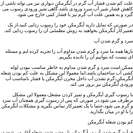
علت کم شدن فشار آب گرم در آبگرمکن دیواری نیز می تواند ناشی از
کاهش فشار شیر آب سرد ورودی باشد.گاهی شیر ورودی رسوب می
گیرد و به همین علت آب گرم نیز با فشار کمی خارج می شود.
در صورتی که تمایل دارید آبگرمکن خود را رسوب زدایی کنید،از یک
تعمیرکار آبگرمکن بخواهید به روش مطمئنی آن را رسوب زدایی کند.
سرد و گرم شدن آب
بارها همه ما سرد و گرم شدن مداوم آب را تجربه کرده ایم و مسئله
ای نیست که بتوانیم آن را نادیده بگیریم.
ممکن است سرد و گرم شدن مداوم به خاطر مناسب نبودن لوله
کشی آب ساختمان باشد،اما معمولا این مشکل به علت کم بودن شعله
آبگرمکن،گرم نشدن آب داخل مخزن آبگرمکن یا فشار نامناسب آب
ورودی آبگرمکن نیز بروز می کند.
با رسوب گیری آبگرمکن و تمیز کردن مشعل،معمولا این مشکل
برطرف می شود.در صورتی که پس از رسوب گیری همچنان آب سرد
و گرم می شود،حتما با یک تعمیرکار تماس بگیرید و مشکلات آبگرمکن
را با او در میان بگذارید.
کم بودن شعله آبگرمکن
فرآیند گرم شدن آب در آبگرمکن با روشن شدن شعله آغاز می شود.در