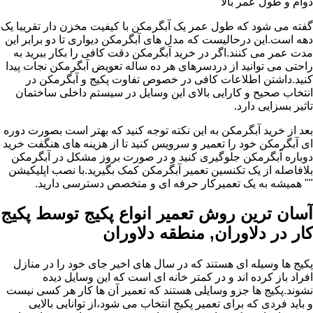
دوام و طول عمر بالا
گفته می شود که طول عمر یک آبگرمکن با کیفیت مخزن دار تقریبا یک
دهه است.این درحالیست که مدل های آبگرمکن دیواری تا دو برابر این
مدت عمر می کنند.اگر در خرید آبگرمکن دقت کافی را بکار ببرید به
راحتی می توانید از دردسرهای هر ده ساله تعویض آبگرمکن نجات پیدا
کنید.داشتن اطلاعات کافی در خصوص تفاوت پکیج و آبگرمکن در
انتخاب صحیح و کارایی بالای این وسایل در سیستم داخلی ساختمان
تاثیر بسزایی دارد.
بعد از خرید آبگرمکن به این نکته توجه کنید که بهتر است بصورت دوره
ای آبگرمکن خود را تعمیر و سرویس کنید تا از هزینه های هنگفت خرید
دوباره آبگرمکن جلوگیری کنید و در صورت بروز مشکل در آبگرمکن
بلافاصله از یک تکنسین تعمیر آبگرمکن کمک بگیرید.با نصب اپلیکیشن
"" همیشه به یک تعمیرکار حرفه ای و متخصص دسترسی دارید.
آسان ترین روش تعمیر انواع پکیج توسط پکیج
کار در دلاوران, منطقه دلاوران
پکیج ها وسیله ای هستند که در سال های اخیر جای خود را در منازل
افراد باز کرده اند و در کمتر خانه ای است که این وسایل دیده
نشوند.پکیج ها جزو وسایلی هستند که تعمیر آن ها کار هر کسی نیست
و باید فردی که برای تعمیر پکیج انتخاب می شود،از توانایی بالایی