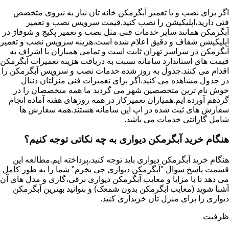
اگر برای نصب و یا تعمیر آبگرمکن خانه تان نیاز به نیروی متخصص
فنی دارید،اپلیکیشن را نصب کنید.قیمت سرویس نصب و تعمیر
آبگرمکن همانند سایر خدمات فنی مثل نصب و تعمیر پکیج و شوفاژ در
اپلیکیشن شفاف و دقیق اعلام شده است.هزینه سرویس نصب و تعمیر
آبگرمکن در سراسر تهران ثابت است و تمامی همیاران با اشراف به
قیمت های استاندارد سامانه نسبت به دریافت هزینه تعمیرات آبگرمکن
اقدام می کنند.جدول به روز شده خدمات نصب و سرویس آبگرمکن را
در جدول مشاهده می کنید.اگر برای تعمیرات فنی منزلتان دنبال
خوش نام ترین متخصصین شهر می گردید ما همه متخصصان را در
گردهم آورده ایم.همیاران تعمیرکار در همه روزهای هفته آماده انجام
سفارش های ثبت شده در اپ این سامانه هستند.همه سفارش ها
شامل گارانتی خدمات می باشد.
هنگام خرید آبگرمکن دیواری به چه نکاتی توجه کنیم؟
هنگام خرید آبگرمکن دیواری باید توجه کنید،پرداخته ایم.مطالعه این
قسمت پاسخ سوال "آبگرمکن دیواری چی بخرم" شما را به طور کامل
می دهد تا با مزایا و معایب آبگرمکن دیواری برقی،گازی و مدل های آن
آشنا شوید (معایب ابگرمکن بدون شمعک) و بتوانید بهترین آبگرمکن
دیواری را برای منزل تان خریداری کنید.
ظرفیت