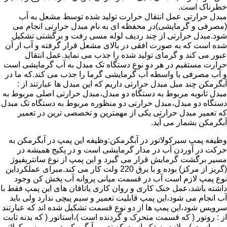
خطرناک است.
مبدل حرارتی عمل انتقال حرارت تولید شده توسط مشعل به آب
(مصرفی و گرمایشی)در محفظه ای به نام مبدل حرارتی انجام می
شود.مبدل حرارتی از چند ردیف لوله مسی رفت و برگشتی تشکیل
شده است که به صورت افقی در بالای مشعل قرار گرفته و آب از آن
عبور می کند و گرمای تولید شده را جذب می نماید.عمل انتقال
حرارت مستقیم در هر دو نوع دستگاه تک مبدل به آب گرمایشی است
و آب مصرفی با واسطه آب گرمایشی گرما را جذب می کند.که ما در
آبگرمکن چند مبل مبدل حرارتی داریم که این مبدل ها عبارتند از :
مبدل ثانویه مربوط به دستگاه دو مبدل،مبدل حرارتی اصلی مربوط به
دستگاه دو مبدل،مبدل حرارتی دو منظوره مربوط به دستگاه تک مبدل
که تعمیر مبدل حرارتی یکی از مهمترین و تخصصی ترین در تعمیر
آبگرمکن بشمار می آید.
وظیفه پمپ سیرکولاتور در آبگرمکن:وظیفه این پمپ در آبگرمکن به
حرکت در آوردن آب در مدار گرمایشی است و در پکیج همیشه در
مسیر برگشت گرمایش قرار می گیرد و این پمپ از نوع سانتریفیوژ
(گریز از مرکز) بوده و با برق 220 ولت کار می کند.مبرای عملکرداین
نوع پمپ لازم است آب در قسمت میانی پروانه آب پخش کن وجود
داشته باشد،عمل خنک کاری و روان کاری یاتاقان های این پمپ فقط با
آب انجام می شود،این پمپ قابلیت تعمیر و سیم پیچی ندارد ولی باید
سرویس شود،این پمپ ها از دو نوع قسمت تشکیل شده اند که عبارتند
از : روتور ( که قسمت متحرک و گردنده است )،استاتور ( که بدنه ثابت
پمپ است ) و لازم به ذکر است که تعمیر آبگرمکن در پمپ سیرکولاتور