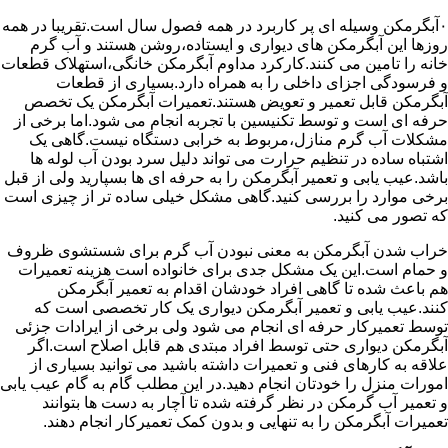
۰آبگرمکن وسیله ای پر کاربرد در همه فصول سال است.تقریبا در همه
روزها این آبگرمکن های دیواری و ایستاده،روشن هستند و آب گرم
خانه را تامین می کنند.کارکرد مداوم آبگرمکن خانگی،استهلاک قطعات
و فرسودگی اجزای داخلی را به همراه دارد.بسیاری از قطعات
آبگرمکن قابل تعمیر و تعویض هستند.تعمیرات آبگرمکن یک تخصص
حرفه ای است و توسط تکنیسین با تجربه انجام می شود.اما برخی از
مشکلات آب گرم منازل،مربوط به خرابی دستگاه نیست.گاهی یک
اشتباه ساده در تنظیم حرارت می تواند دلیل سرد بودن آب لوله ها
باشد.عیب یابی و تعمیر آبگرمکن را به حرفه ای ها بسپارید ولی از قبل
برخی موارد را بررسی کنید.گاهی مشکل خیلی ساده تر از چیزی است
که تصور می کنید.
خراب شدن آبگرمکن به معنی نبودن آب گرم برای شستشوی ظروف
و حمام است.این یک مشکل جدی برای خانواده است هزینه تعمیرات
هم باعث شده تا گاهی افراد خودشان اقدام به تعمیر آبگرمکن
کنند.عیب یابی و تعمیر آبگرمکن دیواری یک کار تخصصی است که
توسط تعمیرکار حرفه ای انجام می شود ولی برخی از ایرادات جزئی
آبگرمکن دیواری حتی توسط افراد مبتدی هم قابل اصلاح است.اگر
علاقه به کارهای فنی و تعمیرات داشته باشید می توانید بسیاری از
امورات منزل را خودتان انجام دهید.در این مطلب گام به گام عیب یابی
و تعمیر آب گرمکن در نظر گرفته شده تا آچار به دست ها بتوانند
تعمیرات آبگرمکن را به تنهایی و بدون کمک تعمیرکار انجام دهند.