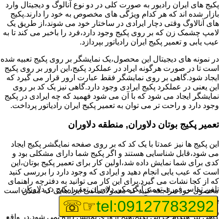
پکیج های ایران رادیور به صورت کلی در دو نوع آنالوگ و دیجیتال وارد
بازار شده اند که هر کدام ویژگی های مخصوص به خود را دارند.پکیج
های آنالاوگ وقتی دچار ایرادی در ساختار خود می شوند،از طریق یک
لامپ چشمک زن که بر روی پکیج وجود دارد،فرد را باخبر می کند تا به
عیب یابی و تعمیر پکیج ایران رادیاتور بپردازد.
در نمونه های دیجیتال این محصول،یک نمایشگر بر روی پکیج تعبیه شده
است تا در صورت هرگونه ایراد در عملکرد پکیج،این ارور بر روی پکیج
ایجاد شود.گاهی بر روی نمایشگر فقط عبارت ارور قرار می گیرد که
این یعنی در عملکرد پکیج ایرادی وجود دارد.گاهی نیز یک کد بر روی
نمایشگر ایجاد می شود که با آن می شود فهمید که چه ایرادی در پکیج
وجود دارد و راحت تر می توان به تعمیر پکیج ایران رادیاتور پرداخت.
تعمیر پکیج بوتان دلاوران, منطقه دلاوران
این پکیج ها نیز عمدتا با یک کد که بر روی صفحه نمایگشر پکیج ایجاد
می شود،قابل شناسایی هستند و اگر پکیج شما دارای مشکلی بود و
کدی برای شما نمایش داده شد،اولین کار برای تعمیر پکیج بوتان،این
است که عیب یابی انجام دهید و ایرادی که وجود دارد را بررسی کنید
که از کجا نشات می گیرد.برای این کار می توانید به دفترچه راهنمای
تلفن تماس فوری
تعمیر آبگرمکن دلاوران,تعمیر پکیج در دلاوران
محصول خود مراجعه کنید که معمولا تمامی ایرادهایی که ممکن است
برای پکیج پیش بیاید در آن قرار گرفته است.
☞☏
tel:09127783292
گاهی نیز هنگام خرابی پکیج،هیچ اروری نمایش داده نمی شود.در واقع