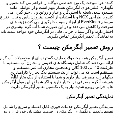
کننده هوا سوخت یک نوع حفاظتی دوگانه را فراهم می کند،تعمیر و
نگهداری فیلتر هوای آبگرمکن بسیار مهم است و از عواملی مانند :
مسدود شدن شعله با آستر،گرد و غبار و روغن و … جلو گیری می
کندو با طراحی NOX و با استفاده از اکسید نیتروژن پایین و ثبت اختراع
سیستم EverKleen از ایجاد رسوب جلوگیری می کند،هزینه های
سوخت را کاهش می دهد،و در این صورت شما آب گرم بیشتری در
اختیار دارید و اگر شما با خرابی هایی در آبگرمکن خود مواجه شدید باید
به نمایندگی تعمیر آبگرمکن تماس بگیرید.
روش تعمیر آبگرمکن چیست ؟
تعمیر آبگرمکن همه محصولات طیف گسترده ای از محصولات آب گرم
ارائه می دهند که شامل دیستگاه های قدیمی و مخازن آب مستقیم با
ظرفیت 40 الی 100 گالن و همچنین مخازن آب غیر مستقیم و
مستقیم است که می تواند،از یک سیستم دیگ بخار با کارآمدترین
دیگهای آب مصرفی نیاز دارید و شما با استفاده از دیگ بخار AIM
همیشه آبگرم مصرفی در اختیار دارید و اگر شما در این مول آبگرمکن
ها با خرابی روبرو شدید،نیاز به یک تکنسین تعمیر آبگرمکن دارید.
نمایندگی تعمیر آبگرمکن
نمایندگی تعمیر آبگرمکن خدمات فوری،قابل اعتماد و سریع را شامل
تعویض،تعمیر و نگهداری آبگرمکن در خدمت مشتریان خود قرار داده