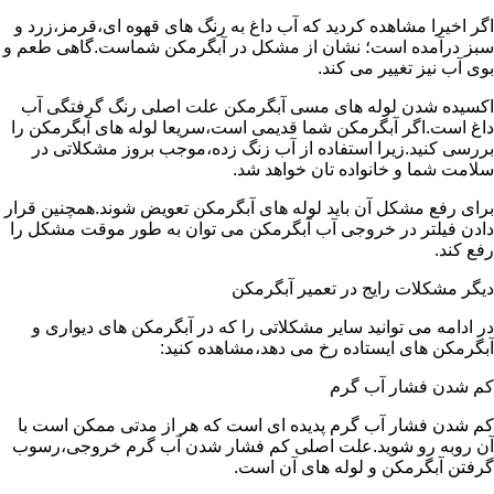
اگر اخیرا مشاهده کردید که آب داغ به رنگ های قهوه ای،قرمز،زرد و
سبز درآمده است؛ نشان از مشکل در آبگرمکن شماست.گاهی طعم و
بوی آب نیز تغییر می کند.
اکسیده شدن لوله های مسی آبگرمکن علت اصلی رنگ گرفتگی آب
داغ است.اگر آبگرمکن شما قدیمی است،سریعا لوله های آبگرمکن را
بررسی کنید.زیرا استفاده از آب زنگ زده،موجب بروز مشکلاتی در
سلامت شما و خانواده تان خواهد شد.
برای رفع مشکل آن باید لوله های آبگرمکن تعویض شوند.همچنین قرار
دادن فیلتر در خروجی آب آبگرمکن می توان به طور موقت مشکل را
رفع کند.
دیگر مشکلات رایج در تعمیر آبگرمکن
در ادامه می توانید سایر مشکلاتی را که در آبگرمکن های دیواری و
آبگرمکن های ایستاده رخ می دهد،مشاهده کنید:
کم شدن فشار آب گرم
کم شدن فشار آب گرم پدیده ای است که هر از مدتی ممکن است با
آن روبه رو شوید.علت اصلی کم فشار شدن آب گرم خروجی،رسوب
گرفتن آبگرمکن و لوله های آن است.