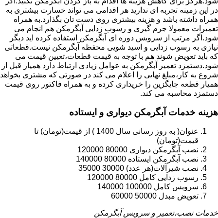
شود.هرگز برای کاهش هزینه ها اقدام به باز کردن آبگرمکن نکنید.اگر
در این زمینه تجربه ای ندارید هر اقدامی می تواند خسارت بیشتری به
همراه داشته باشد و هزینه بیشتری روی دست تان بگذارد.به همراه
تعمیرات معمولا جرم گیری و رسوب زدایی آبگرمکن هم انجام می
شود.اگر مرتب از سرویس دوره ای آبگرمکن استفاده کرده اید دیگر
نیازی به رسوب زدایی و اسید شویی محفظه آبگرمکن نیست.قطعاتی
که باید تعویض شوند هم با توجه به قیمت قطعات،تعیین قیمت می
شود.دستمزد تعمیر آبگرمکن به عوامل زیادی ارتباط دارد همیار قبل از
شروع به کار،مبلغ نهایی را اعلام می کند در صورتی که مشتری بخواهد
همیار قطعه جایگزین را خریداری کرده و به همراه فاکتور روی قیمت
دستمزد محاسبه می کند.
هزینه خدمات آبگرمکن دیواری و ایستاده
عنوان( به روز رسانی سال 1400 ) از قیمت(تومان) تا
قیمت(تومان)
نصب آبگرمکن دیواری 80000 120000
نصب آبگرمکن ایستاده 80000 140000
نصب شیرآلات(هر عدد) 30000 35000
رسوب زدایی کامل 80000 120000
سرویس کامل 100000 140000
تعویض مبدل 50000 60000
خدمات نصب،تعمیر و سرویس آبگرمکن