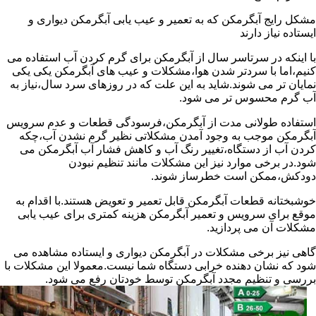
مشکل رایج آبگرمکن که به تعمیر و عیب یابی آبگرمکن دیواری و
ایستاده نیاز دارند
با اینکه در سرتاسر سال از آبگرمکن برای گرم کردن آب استفاده می
کنیم،اما با سردتر شدن هوا،مشکلات و عیب های آبگرمکن یکی یکی
نمایان تر می شوند.شاید به این علت که در روزهای سرد سال،نیاز به
آب گرم محسوس تر می شود.
استفاده طولانی مدت از آبگرمکن،فرسودگی قطعات و عدم سرویس
آبگرمکن موجب به وجود آمدن مشکلاتی نظیر گرم نشدن آب،چکه
کردن آب از دستگاه،تغییر رنگ آب و کاهش فشار آب آبگرمکن می
شود.در برخی موارد نیز این مشکلات مانند تنظیم نبودن
دودکش،ممکن است خطرساز شوند.
خوشبختانه قطعات آبگرمکن قابل تعمیر و تعویض هستند.با اقدام به
موقع برای سرویس و تعمیر آبگرمکن هزینه کمتری برای عیب یابی
مشکلات آن می پردازید.
گاهی نیز برخی مشکلات در آبگرمکن دیواری و ایستاده مشاهده می
شود که نشان دهنده خرابی دستگاه شما نیست.معمولا این مشکلات با
بررسی و تنظیم مجدد آبگرمکن توسط خودتان رفع می شود.