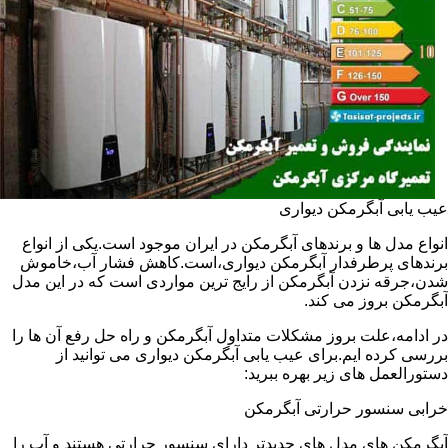
عیب یابی آبگرمکن دیواری
انواع مدل ها و برندهای آبگرمکن در ایران موجود است.یکی از انواع
برندهای پرطرفدار آبگرمکن دیواری،است.کاهش فشار آب،خاموش
شدن،جرقه نزدن آبگرمکن از رایج ترین مواردی است که در این مدل
آبگرمکن بروز می کند.
در ادامه،علت بروز مشکلات متداول آبگرمکن و راه حل رفع آن ها را
بررسی کرده ایم.برای عیب یابی آبگرمکن دیواری می توانید از
دستورالعمل های زیر بهره ببرید:
خرابی سنسور حرارتی آبگرمکن
آبگرمکن های مدل های جدیدتر دارای سنسور حرارتی هستند و آب را