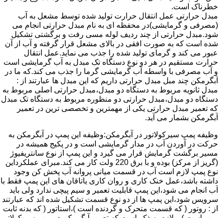
خطرناک است.
مبدل حرارتی عمل انتقال حرارت تولید شده توسط مشعل به آب
(مصرفی و گرمایشی)در محفظه ای به نام مبدل حرارتی انجام می
شود.مبدل حرارتی از چند ردیف لوله مسی رفت و برگشتی تشکیل
شده است که به صورت افقی در بالای مشعل قرار گرفته و آب از آن
عبور می کند و گرمای تولید شده را جذب می نماید.عمل انتقال
حرارت مستقیم در هر دو نوع دستگاه تک مبدل به آب گرمایشی است
و آب مصرفی با واسطه آب گرمایشی گرما را جذب می کند.که ما در
آبگرمکن چند مبل مبدل حرارتی داریم که این مبدل ها عبارتند از :
مبدل ثانویه مربوط به دستگاه دو مبدل،مبدل حرارتی اصلی مربوط به
دستگاه دو مبدل،مبدل حرارتی دو منظوره مربوط به دستگاه تک مبدل
که تعمیر مبدل حرارتی یکی از مهمترین و تخصصی ترین در تعمیر
آبگرمکن بشمار می آید.
وظیفه پمپ سیرکولاتور در آبگرمکن:وظیفه این پمپ در آبگرمکن به
حرکت در آوردن آب در مدار گرمایشی است و در پکیج همیشه در
مسیر برگشت گرمایش قرار می گیرد و این پمپ از نوع سانتریفیوژ
(گریز از مرکز) بوده و با برق 220 ولت کار می کند.مبرای عملکرداین
نوع پمپ لازم است آب در قسمت میانی پروانه آب پخش کن وجود
داشته باشد،عمل خنک کاری و روان کاری یاتاقان های این پمپ فقط با
آب انجام می شود،این پمپ قابلیت تعمیر و سیم پیچی ندارد ولی باید
سرویس شود،این پمپ ها از دو نوع قسمت تشکیل شده اند که عبارتند
از : روتور ( که قسمت متحرک و گردنده است )،استاتور ( که بدنه ثابت
پمپ است ) و لازم به ذکر است که تعمیر آبگرمکن در پمپ سیرکولاتور