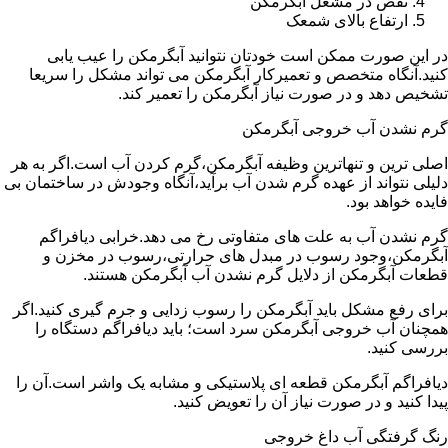
نقص در مشعل آبگرمکن
ارتفاع بالای شمعک
در این صورت ممکن است خودتان نتوانید آبگرمکن را عیب یابی
کنید.آنگاه متخصص و تعمیرکار آبگرمکن می تواند مشکل را سریعا
تشخیص دهد و در صورت نیاز آبگرمکن را تعمیر کند.
گرم نشدن آب خروجی آبگرمکن
اصلی ترین و تنهاترین وظیفه آبگرمکن،گرم کردن آب است.اگر به هر
دلیلی نتواند از عهده گرم شدن آب برآید،آنگاه وجودش در ساختمان بی
فایده خواهد بود.
گرم نشدن آب به علت های متفاوتی رخ می دهد.خرابی دیافراگم
آبگرمکن،وجود رسوب در مبدل های حرارتی،رسوب در مخزن و
قطعات آبگرمکن از دلایل گرم نشدن آب آبگرمکن هستند.
برای رفع مشکل باید آبگرمکن را رسوب زدایی و جرم گیری کنید.اگر
همچنان آب خروجی آبگرمکن سرد است؛ باید دیافراگم دستگاه را
بررسی کنید.
دیافراگم آبگرمکن قطعه ای پلاستیکی و مشابه یک واشر است.آن را
پیدا کنید و در صورت نیاز آن را تعویض کنید.
رنگ گرفتگی آب داغ خروجی