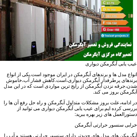
عیب یابی آبگرمکن دیواری
انواع مدل ها و برندهای آبگرمکن در ایران موجود است.یکی از انواع
برندهای پرطرفدار آبگرمکن دیواری،است.کاهش فشار آب،خاموش
شدن،جرقه نزدن آبگرمکن از رایج ترین مواردی است که در این مدل
آبگرمکن بروز می کند.
در ادامه،علت بروز مشکلات متداول آبگرمکن و راه حل رفع آن ها را
بررسی کرده ایم.برای عیب یابی آبگرمکن دیواری می توانید از
دستورالعمل های زیر بهره ببرید:
خرابی سنسور حرارتی آبگرمکن
آبگرمکن های مدل های جدیدتر دارای سنسور حرارتی هستند و آب را