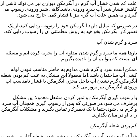
علت کم شدن فشار آب گرم در آبگرمکن دیواری نیز می تواند ناشی از
کاهش فشار شیر آب سرد ورودی باشد.گاهی شیر ورودی رسوب می
گیرد و به همین علت آب گرم نیز با فشار کمی خارج می شود.
در صورتی که تمایل دارید آبگرمکن خود را رسوب زدایی کنید،از یک
تعمیرکار آبگرمکن بخواهید به روش مطمئنی آن را رسوب زدایی کند.
سرد و گرم شدن آب
بارها همه ما سرد و گرم شدن مداوم آب را تجربه کرده ایم و مسئله
ای نیست که بتوانیم آن را نادیده بگیریم.
ممکن است سرد و گرم شدن مداوم به خاطر مناسب نبودن لوله
کشی آب ساختمان باشد،اما معمولا این مشکل به علت کم بودن شعله
آبگرمکن،گرم نشدن آب داخل مخزن آبگرمکن یا فشار نامناسب آب
ورودی آبگرمکن نیز بروز می کند.
با رسوب گیری آبگرمکن و تمیز کردن مشعل،معمولا این مشکل
برطرف می شود.در صورتی که پس از رسوب گیری همچنان آب سرد
و گرم می شود،حتما با یک تعمیرکار تماس بگیرید و مشکلات آبگرمکن
را با او در میان بگذارید.
کم بودن شعله آبگرمکن
فرآیند گرم شدن آب در آبگرمکن با روشن شدن شعله آغاز می شود.در