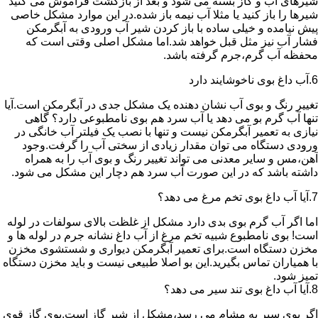
شیرهای آب و گاز بسته می شود و بعد از بازگشت فراموش می کنید
شیرها را باز کنید یا مثلا آب نیمه باز شده.در این موارد مشکل خاصی
پیش نیامده و خیلی ساده با باز کردن شیر آب ورودی به آبگرمکن
فشار آب نیز مثل قبل خواهد شد.اما مشکل اصلی وقتی است که
محفظه آب گرم،جرم گرفته باشد.
6.آب داغ بوی ناخوشایند دارد
تغییر رنگ و بوی آب نشان دهنده یک مشکل جدی در آبگرمکن است.آیا
تنها آب گرم بو می دهد یا آب سرد هم بوی نامطبوعی دارد؟ گاهی
نیازی به تعمیر آبگرمکن نیست و تنها با نصب یک فیلتر آب خانگی در
ورودی دستگاه می توان مقدار زیادی از سختی آب را گرفت.وجود
آهن،مس و سایر معدنی می تواند تغییر رنگ و بوی آب را به همراه
داشته باشد که در این صورت آب سرد هم دچار این مشکل می شود.
7.آیا آب داغ بوی تخم مرغ می دهد؟
اما اگر آب گرم بوی بدی دارد مشکل از غلظت بالای سولفات در لوله
است! بوی نامطبوع شبیه تخم مرغ از آب داغ نشانه جرم در لوله ها و
مخزن دستگاه است.برای تعمیر آبگرمکن دیواری و شستشوی مخزن
با همیاران تماس بگیرید.این بو اصلا طبیعی نیست و باید مخزن دستگاه
تمیز شود.
8.آیا آب داغ بوی تند سیر می دهد؟
اگر بوی سیر به مشام می رسد،مشکل از شیر گاز است.بوی گاز قوی