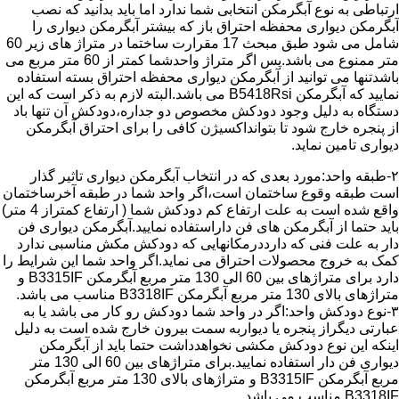
ارتباطی به نوع آبگرمکن انتخابی شما ندارد اما باید بدانید که نصب
آبگرمکن دیواری محفظه احتراق باز که بیشتر آبگرمکن دیواری را
شامل می شود طبق مبحث 17 مقرارت ساختما در متراژ های زیر 60
متر ممنوع می باشد.پس اگر متراژ واحدشما کمتر از 60 متر مربع می
باشدتنها می توانید از آبگرمکن دیواری محفظه احتراق بسته استفاده
نمایید که آبگرمکن B5418Rsi می باشد.البته لازم به ذکر است که این
دستگاه به دلیل وجود دودکش مخصوص دو جداره،دودکش آن تنها باد
از پنجره خارج شود تا بتوانداکسیژن کافی را برای احتراق آبگرمکن
دیواری تامین نماید.
۲-طبقه واحد:مورد بعدی که در انتخاب آبگرمکن دیواری تاثیر گذار
است طبقه وقوع ساختمان است،اگر واحد شما در طبقه آخرساختمان
واقع شده است به علت ارتفاع کم دودکش شما ( ارتفاع کمتراز 4 متر)
باید حتما از آبگرمکن های فن داراستفاده نمایید.آبگرمکن دیواری فن
دار به علت فنی که دارددرمکانهایی که دودکش مکش مناسبی ندارد
کمک به خروج محصولات احتراق می نماید.اگر واحد شما این شرایط را
دارد برای متراژهای بین 60 الی 130 متر مربع آبگرمکن B3315IF و
متراژهای بالای 130 متر مربع آبگرمکن B3318IF مناسب می باشد.
۳-نوع دودکش واحد:اگر در واحد شما دودکش رو کار می باشد یا به
عبارتی دیگراز پنجره یا دیواربه سمت بیرون خارج شده است به دلیل
اینکه این نوع دودکش مکشی نخواهدداشت حتما باید از آبگرمکن
دیواری فن دار استفاده نمایید.برای متراژهای بین 60 الی 130 متر
مربع آبگرمکن B3315IF و متراژهای بالای 130 متر مربع آبگرمکن
B3318IF مناسب می باشد.