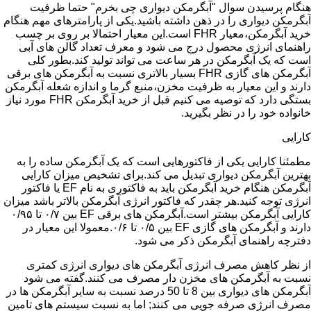
هنگام پرسیدن سوال "آبگرمکن دیواری چی بخرم" حتما ظرفیت
آبگرمکن دیواری را در ذهن داشته باشید.یکی از پارامترهای مهم هنگام
خرید آبگرمکن،معیار FHR است.این معیار احتمالا بر روی بر چسب
راهنمای انرژی محصول درج می شود و معرف تعداد گالن های آبی
است که یک آبگرمکن در هر ساعت می تواند تولید کند.بطور کلی
آبگرمکن های گازی FHR بسیار بالاتری نسبت به آبگرمکن های برقی
دارند و این معیار به ظرفیت مخزن،منبع گرما و اندازه شعله آبگرمکن
بستگی دارد که توصیه می کنیم قبل از خرید آبگرمکن FHR مورد نیاز
خانواده خود را در نظر بگیرید.
کارایی
مطمئنا کارایی یکی از فاکتورهایی است که یک آبگرمکن ساده را به
بهترین آبگرمکن دیواری تبدیل می کند.برای تشخیص میزان کارایی
آبگرمکن هنگام خرید آبگرمکن باید به فاکتوری به نام EF یا فاکتور
انرژی توجه کنید.هر چقدر که فاکتور انرژی آبگرمکن بالاتر باشد میزان
کارایی آبگرمکن بیشتر است.آبگرمکن های برقی EF بین ۰/۷ تا ۰/۹۵
دارند و آبگرمکن های گازی EF بین ۰/۵ تا ۰/۶.معمولا این معیار در
دفترچه راهنمای آبگرمکن ذکر می شود.
از نظر کاهش مصرف انرژی آبگرمکن های دیواری انرژی کمتری
نسبت به آبگرمکن های مخزن دار مصرف می کنند.گفته می شود
آبگرمکن های دیواری بین 8 تا 50 درصد نسبت به سایر آبگرمکن ها در
مصرف انرژی صرفه جویی می کنند; اما به نسبت سیستم های تامین