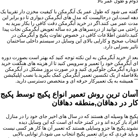
دوام و طول عمر بالا
گفته می شود که طول عمر یک آبگرمکن با کیفیت مخزن دار تقریبا یک
دهه است.این درحالیست که مدل های آبگرمکن دیواری تا دو برابر این
مدت عمر می کنند.اگر در خرید آبگرمکن دقت کافی را بکار ببرید به
راحتی می توانید از دردسرهای هر ده ساله تعویض آبگرمکن نجات پیدا
کنید.داشتن اطلاعات کافی در خصوص تفاوت پکیج و آبگرمکن در
انتخاب صحیح و کارایی بالای این وسایل در سیستم داخلی ساختمان
تاثیر بسزایی دارد.
بعد از خرید آبگرمکن به این نکته توجه کنید که بهتر است بصورت دوره
ای آبگرمکن خود را تعمیر و سرویس کنید تا از هزینه های هنگفت خرید
دوباره آبگرمکن جلوگیری کنید و در صورت بروز مشکل در آبگرمکن
بلافاصله از یک تکنسین تعمیر آبگرمکن کمک بگیرید.با نصب اپلیکیشن
"" همیشه به یک تعمیرکار حرفه ای و متخصص دسترسی دارید.
آسان ترین روش تعمیر انواع پکیج توسط پکیج
کار در دهاقان,منطقه دهاقان
پکیج ها وسیله ای هستند که در سال های اخیر جای خود را در منازل
افراد باز کرده اند و در کمتر خانه ای است که این وسایل دیده
نشوند.پکیج ها جزو وسایلی هستند که تعمیر آن ها کار هر کسی نیست
و باید فردی که برای تعمیر پکیج انتخاب می شود،از توانایی بالایی