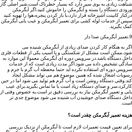
شباهت زیادی به بوی سیر دارد که بسیار خطرناک است.شیر اصلی گاز
ورودی دستگاه را بسته و آبگرمکن را خاموش کنید.اگر آبگرمکن
درکنار کابینت آشپزخانه قرار دارد،با باز کردن پنجره،هوا را تهویه کنید
سپس از خدمات لوله کشی برای تعمیر آبگرمکن و عیب یابی آبگرمکن
کمک بگیرید.
9.تعمیر آبگرمکن صدا دار
اگر به هنگام کار کردن صدای زیادی از آبگرمکن شنیده می
شود،ممکن است مشکل از شکستگی و یا آسیب یکی از قطعات فلزی
داخل دستگاه باشد.در سرویس دوره ای آبگرمکن معمولا این موارد به
سادگی تشخیص داده می شود.اگر مدت زیادی است که از خدمات
سرویس دوره ای استفاده نکرده اید حتما محفظه آب گرم با جرم و
رسوبات اشغال شده که همین موضوع هم می تواند مشکل ایجاد
کند.وقتی دستگاه روشن است و آب گرم هم تولید می شود اما در حین
کارکرد،سر و صدای دستگاه زیاد است با ما تماس بگیرید.برای عیب
یابی و تعمیر آبگرمکن نیاز به بررسی دقیق تر است.به خصوص وقتی از
داخل دستگاه صدای جوشیدن آب شنیده می شود موضوع جدی تر
است.
هزینه تعمیر آبگرمکن چقدر است؟
برای تعیین قیمت تعمیرات لازم است تا آبگرمکن از نزدیک بررسی