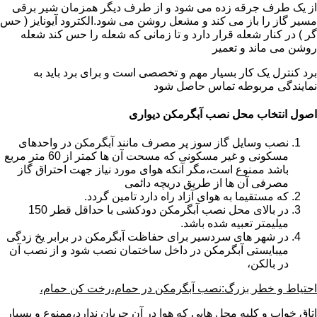
از یک طرف جرقه زده می شود و از طرف دیگر همزمان شیر برقی
مسیر گاز را باز می کند و مشعل روشن می شود.الکترود آیونایز ( حس
گر ) در کنار شعله قرار دارد و تا زمانی که شعله را حس کند شعله
روشن می ماند و تعمیر
برد کنترل یک کار بسیار مهم و تخصصی است و برای برد باید به
نمایندگی مربوطه تماس حاصل شود
اصول انتخاب محل نصب آبگرمکن دیواری
نصب وسایل گاز سوز پر مصرف مانند آبگرمکن در واحدهای
مسکونی و غیر مسکونی که مسحت آن ها کمتر از 60 متر مربع
باشد ممنوع است،مگر آنکه هوای مورد نیاز جهت احتراق گاز
مصرفی آن ها از طریق دریچه دائمی
که مستقیما به هوای آزاد راه دارد تامین گردد.
در بالای محل نصب آبگرمکن دودکشی با حداقل قطر 150
میلیمتر تعبیه شده باشد.
در شهر های سردسیر برای حفاظت آبگرمکن در برابر یخ زدگی
میبایستی آبگرمکن در داخل ساختمان نصب شود و از نصب آن
در بالکن،
احتیاط و خطر بزرگ:نصب آبگرمکن در حمام،رخت کن حمام،
اتاق خواب و کلیه محل هایی که هوا در آن جریان ندارد،ممنوع و بسیار