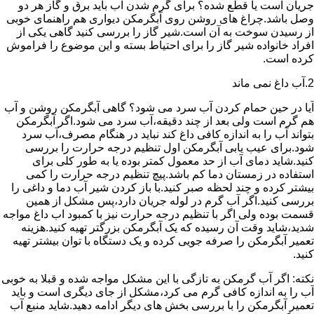
جریان است یا قطع شده؟ برای گرم شدن آب باید برق و گاز هر دو
وصل باشد.چراغ های روشن روی آبگرمکن دیواری هم راهنمای خوبی
از رسیدن سوخت به آن است.شیر گاز را بررسی کنید گاهی یکی از
افراد خانواده شیر گاز را برای احتیاط بسته و این موضوع را فراموش
کرده است.
2.آب داغ نمی ماند
آیا در حین حمام کردن آب سرد می شود؟ گاهی آبگرمکن روشن و آب
هم گرم است ولی بعد از چند دقیقه،آب سرد می شود.اگر آبگرمکن
بتواند آب را به اندازه کافی داغ کند نباید در هنگام مصرف،آب سرد
شود.برای عیب یابی آبگرمکن اول تنظیم درجه حرارت را بررسی
کنید.شاید دمای آب از حد معمول کمتر بوده یا به طور کلی برای
استفاده در زمستان دما کم باشد.پیچ تنظیم درجه حرارت را کمی
بیشتر کرده و چند لحظه صبر کنید.با باز کردن شیر آب دما و داغی را
بررسی کنید.اگر آب گرم در لوله جریان دارد،پس مشکل از همین
قسمت بوده ولی اگر با تنظیم درجه حرارت نیز با کمبود اب داغ مواجه
شدید،شاید وقت آن رسیده که یک آبگرمکن بزرگتر تهیه کنید.هزینه
تعمیر آبگرمکن را صرفه جویی کرده و یک دستگاه با توان بیشتر تهیه
کنید.
نکته: اگر آب گرمکن به تازگی با این مشکل مواجه شده و قبلا به خوبی
آب را به اندازه کافی گرم می کرد،مشکل از جای دیگری است و باید
تعمیر آبگرمکن را با بررسی بخش های دیگر ادامه دهید.شاید منبع آب