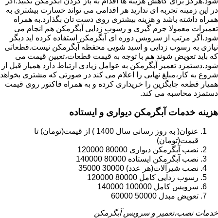
شود.هرگز برای کاهش هزینه ها اقدام به باز کردن آبگرمکن نکنید.اگر
در این زمینه تجربه ای ندارید هر اقدامی می تواند خسارت بیشتری به
همراه داشته باشد و هزینه بیشتری روی دست تان بگذارد.به همراه
تعمیرات معمولا جرم گیری و رسوب زدایی آبگرمکن هم انجام می
شود.اگر مرتب از سرویس دوره ای آبگرمکن استفاده کرده اید دیگر
نیازی به رسوب زدایی و اسید شویی محفظه آبگرمکن نیست.قطعاتی
که باید تعویض شوند هم با توجه به قیمت قطعات،تعیین قیمت می
شود.دستمزد تعمیر آبگرمکن به عوامل زیادی ارتباط دارد همیار قبل از
شروع به کار،مبلغ نهایی را اعلام می کند در صورتی که مشتری بخواهد
همیار قطعه جایگزین را خریداری کرده و به همراه فاکتور روی قیمت
دستمزد محاسبه می کند.
هزینه خدمات آبگرمکن دیواری و ایستاده
عنوان( به روز رسانی سال 1400 ) از قیمت(تومان) تا
قیمت(تومان)
نصب آبگرمکن دیواری 80000 120000
نصب آبگرمکن ایستاده 80000 140000
نصب شیرآلات(هر عدد) 30000 35000
رسوب زدایی کامل 80000 120000
سرویس کامل 100000 140000
تعویض مبدل 50000 60000
خدمات نصب،تعمیر و سرویس آبگرمکن