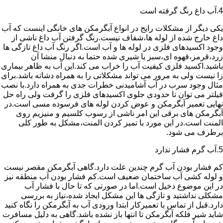
4.آب داغ رنگ گرفته است
یکی دیگر از مشکلات رایج در انواع آبگرمکن های خانگی اینست که آب
داغ خارج شده از لوله ها،شفاف نیست.رنگ گرفتن آب داغ ناشی از
وجود اکسیدهای فلزی در لوله ها و آب است.اگر رنگ آب داغ تازگی ها
زرد،قرمز،قهوه ای،سبز یا شیری شده حتما به دنبال منشا آن
باشید.اکسید فلزی کیفیت آب را خراب می کند.این آب به ظاهر بیماری
زا نیست ولی به مرور می تواند مشکلاتی را به همراه دشاته باشد.برای
مثال وجود سرب در آب آشامیدنی خطرات جدی به همراه دارد.با نصب
فیلتر می توان تا حدودی جلوی اکسیدهای فلزی را گرفت ولی راه حل
نهایی تعمیر آبگرمکن و عوض کردن لوله های فرسوده مسی است.در
آبگرمکن های برقی این امر ناشی از رسوب کلسیم و منیزیم روی
المنت است.در این مورد با تمیز کردن المنت،مشکل به طور کلی
برطرف می شود.
5.آب گرم فشار ندارد
کم فشار بودن آب گرم چندین علت دارد.گاهی آبگرمکن مقصر نیست
و لوله کشی آب ساختمان ضعیف است.کم فشار بودن آب منطقه نیز
در این موضوع دخیل است.اما در صورتی که تا حال با فشار آب
مشکلی نداشتید و تازگی ها این مشکل ایجاد شده،نیاز به بررسی
دارد.قبل از تماس با تعمیرکار ابتدا ورودی آب به آبگرمکن را نگاه کنید
شاید شیر فلکه آبگرمکن تا انتها باز نشده باشد.گاهی به دلیل مسافرت