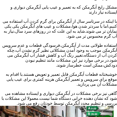
مشکل رایج آبگرمکن که به تعمیر و عیب یابی آبگرمکن دیواری و
ایستاده نیاز دارند
با اینکه در سرتاسر سال از آبگرمکن برای گرم کردن آب استفاده می
کنیم،اما با سردتر شدن هوا،مشکلات و عیب های آبگرمکن یکی یکی
نمایان تر می شوند.شاید به این علت که در روزهای سرد سال،نیاز به
آب گرم محسوس تر می شود.
استفاده طولانی مدت از آبگرمکن،فرسودگی قطعات و عدم سرویس
آبگرمکن موجب به وجود آمدن مشکلاتی نظیر گرم نشدن آب،چکه
کردن آب از دستگاه،تغییر رنگ آب و کاهش فشار آب آبگرمکن می
شود.در برخی موارد نیز این مشکلات مانند تنظیم نبودن
دودکش،ممکن است خطرساز شوند.
خوشبختانه قطعات آبگرمکن قابل تعمیر و تعویض هستند.با اقدام به
موقع برای سرویس و تعمیر آبگرمکن هزینه کمتری برای عیب یابی
مشکلات آن می پردازید.
گاهی نیز برخی مشکلات در آبگرمکن دیواری و ایستاده مشاهده می
شود که نشان دهنده خرابی دستگاه شما نیست.معمولا این مشکلات با
بررسی و تنظیم مجدد آبگرمکن توسط خودتان رفع می شود.