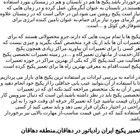
برخوردار باشد.پکیج ها هم در تابستان و هم در زمستان مورد استفاده
هستند.در تابستان به عنوان آبگرمکن عمل کرده و در زمان هایی که
نیاز است پکیج روشن می شود.این در حالی است که در زمستان علاوه
بر گرمای مورد نیاز برای حمام،به عنوان تامین کننده انرژی برای
شوفاژ،فن کوئل و …است.
پکیج ها با تمام مزیت هایی که دارند،جزو محصولاتی هستند که برای
تعمیرات آن ها باید از یک فرد متخصص کمک بگیرید و چیزی نیست که
هر کسی را برای تعمیرات آن بیاورید.مراکز زیادی همچون پکیج
کار،خدمت از ما،تهارن تعمیرگاه و …در زمینه تعمیرات تخصصی پکیج
فعالیت می کنند.پکیج کار که یکی از بهترین مراکز در حوزه تعمیرات
پکیج است،اقدام به معرفی بهترین راه ها برای تعمیر پکیج کرده است.
در ادامه به بررسی ایرادات پر استفاده ترین پکیج های بازار می پردازیم
تا با استفاده از آن،بتوانید عیب یابی حداقلی را از پکیج خود انجام دهید و
پس از آن به یک متخصص مراجعه کنید.نکته ای که در تعمیرات
تخصصی پکیج باید در نظر داشته باشید،این است که دنبال سرویس کار
ارزان قیمت نباشید چرا که تعمیرکار حرفه ای وقت خود را به این
راحتی در اختیار دیگران قرار نمی دهد و باید سعی کنید از کسی
استفاده کنید که در عین قیمت مناسب،از مهارت بالایی نیز برخوردار
باشد.
تعمیر پکیج ایران رادیاتور در دهاقان,منطقه دهاقان