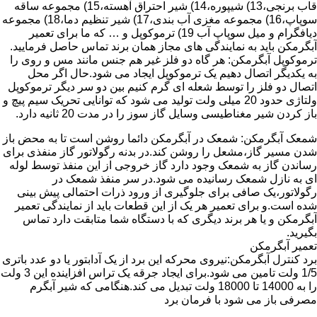
قاب برنجی،13) شیپوره،14) شیر احتراق آهسته،15) مجموعه ساقه
سوپاپ،16) مجموعه مغزی آب بندی،17) شیر تنظیم دما،18) مجموعه
دیافگرام و میل سوپاپ آب 19) ترموکوپل و … که ما برای تعمیر
آبگرمکن باید به نمایندگی های مجاز همان برند تماس حاصل فرمایید.
ترموکوپل آبگرمکن: هر گاه دو فلز غیر هم جنس مانند مس و روی را
به یکدیگر اتصال دهیم یک ترموکوپل ایجاد می شود.حال اگر محل
اتصال دو فلز را توسط شعله ای گرم کنیم بین دو سر دیگر ترموکوپل
ولتاژی حدود 20 میلی ولت تولید می شود که توانایی تحریک سیم پیچ و
باز کردن شیر مغناطیسی وسایل گاز سوز را در مدت 20 ثانیه دارد.
شمعک آبگرمکن: شمعک در آبگرمکن دائما روشن است تا به محض باز
شدن مسیر گاز،مشعل را روشن کند.در بدنه رگولاتور گاز منفذی برای
رساندن گاز به شمعک وجود دارد گاز خروجی از این منفذ توسط لوله
ای به نازل شمعک رسانیده می شود.در سر منفذ شمعک در
رگولاتور،یک صافی برای جلوگیری از ورود ذرات احتمالی پیش بینی
شده است.و برای تعمیر هر یک از این قطعات باید از نمایندگی تعمیر
آبگرمکن و یا هر برند دیگری که با دستگاه شما متابقت دارد تماس
بگیرید.
تعمیر آبگرمکن
برد کنترل آبگرمکن:نیروی محرکه این برد از یک آدابتور یا دو عدد باتری
1/5 ولت تامین می شود.برای ایجاد جرقه یک تراس افزاینده این 3 ولت
را به 14000 تا 18000 ولت تبدیل می کند.هنگامی که شیر آبگرم
مصرفی باز می شود با فرمان برد