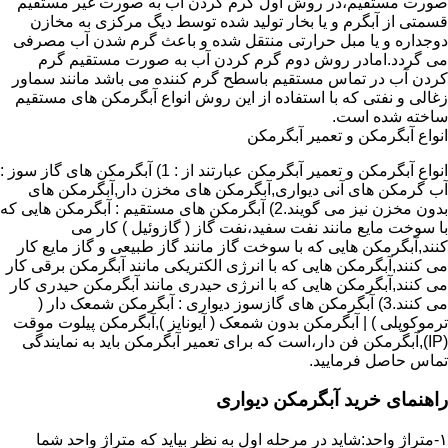
صورت مستقیم،در روش اول گرم کردن آب به صورت غیر مستقیم
قسمتی از آبگرم و یا بخار تولید شده توسط دیگ مرکزی به مخازن
دوجداره و یا مبل حرارتی منتقل شده و باعث گرم شدن آب مصرفی
می گردد.امادر روش دوم گرم کردن آب به صورت مستقیم گرم
کردن آب در تماس مستقیم باسطح گرم کننده می باشد مانند سماور
زغالی و نفتی که با استفاده از این روش انواع آبگرمکن های مستقیم
ساخته شده است.
انواع آبگرمکن و تعمیر آبگرمکن
انواع آبگرمکن و تعمیر آبگرمکن عبارتند از : 1) آبگرمکن های گاز سوز :
آب گرمکن های آنی دیواری,آبگرمکن های مخزن دار,آبگرمکن های
بدون مخزن نیز می گویند.2) آبگرمکن های مستقیم : آبگرمکن هایی که
با سوخت مایع مانند نفت سفید،نفت گاز ( گازوئیل ) کار می
کنند,آبگرمکن هایی که با سوخت گاز مانند گاز طبیعی و گاز مایع کار
می کنند,آبگرمکن هایی که با انرژی الکتریکی مانند آبگرمکن برقی کار
می کنند,آبگرمکن هایی که با انرژی حیدری مانند آبگرمکن حیدری کار
می کنند.3) آبگرمکن های گازسوز دیواری : آبگرمکن شمعک دار (
ترموکوپلی ) | آبگرمکن بدون شمعک ( آیونایز ),آبگرمکن پیلوت موقت
(IP),آبگرمکن فن دار،است که برای تعمیر آبگرمکن باید به نمایندگی
تماس حاصل فرمایید.
راهنمای خرید آبگرمکن دیواری
۱-متراژ واحد:شاید در مرحله اول به نظر بیاید که متراژ واحد شما