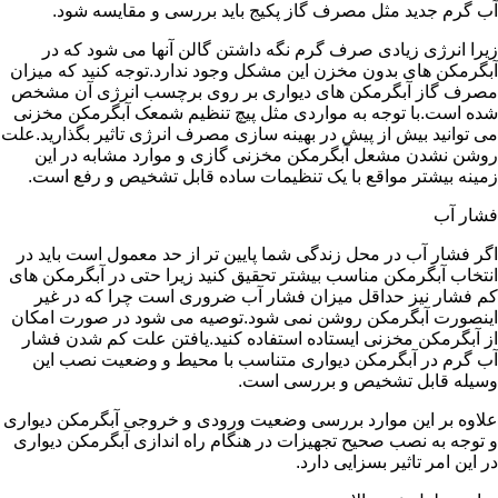
آب گرم جدید مثل مصرف گاز پکیج باید بررسی و مقایسه شود.
زیرا انرژی زیادی صرف گرم نگه داشتن گالن آنها می شود که در
آبگرمکن های بدون مخزن این مشکل وجود ندارد.توجه کنید که میزان
مصرف گاز آبگرمکن های دیواری بر روی برچسب انرژی آن مشخص
شده است.با توجه به مواردی مثل پیچ تنظیم شمعک آبگرمکن مخزنی
می توانید بیش از پیش در بهینه سازی مصرف انرژی تاثیر بگذارید.علت
روشن نشدن مشعل آبگرمکن مخزنی گازی و موارد مشابه در این
زمینه بیشتر مواقع با یک تنظیمات ساده قابل تشخیص و رفع است.
فشار آب
اگر فشار آب در محل زندگی شما پایین تر از حد معمول است باید در
انتخاب آبگرمکن مناسب بیشتر تحقیق کنید زیرا حتی در آبگرمکن های
کم فشار نیز حداقل میزان فشار آب ضروری است چرا که در غیر
اینصورت آبگرمکن روشن نمی شود.توصیه می شود در صورت امکان
از آبگرمکن مخزنی ایستاده استفاده کنید.یافتن علت کم شدن فشار
آب گرم در آبگرمکن دیواری متناسب با محیط و وضعیت نصب این
وسیله قابل تشخیص و بررسی است.
علاوه بر این موارد بررسی وضعیت ورودی و خروجی آبگرمکن دیواری
و توجه به نصب صحیح تجهیزات در هنگام راه اندازی آبگرمکن دیواری
در این امر تاثیر بسزایی دارد.