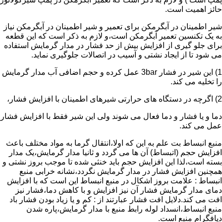
حائز اهمیت است.
شیر اطمینان در آبگرمکن برای تعمیر و شیر اطمینان در آبگرمکن نیاز
به یک تکنسین تعمیر آبگرمکن است،و لازم به ذکر است که این قطعه
برای جلو گیری از افزایش بیش از حد فشار در مدار گرمایش استفاده
می شود تا از ایجاد نشتی و آسیب در اتصالات جلوگیری نماید.
1) این شیر در فشار 3bar عمل کرده و حجم اضافی آب مدار گرمایش
را تخلیه می کند.
2) اگرچه در دستگاه های حرارتی شیرهای اطمینان با افزایش فشار،
دما و یا فشار و دما فعال می شوند ولی این شیر فقط با افزایش فشار
عمل می کند.
منبع انبساط بت علم به این که اولا،انتقال گرما به مواد مختلف باعث
افزایش حجم (اتبساط) آن ها می گردد و ثانیا مدار گرمایش،یک مدار
بسته است،لذا این افزایش حجم باید خنثی شده تا موجب بروز نشتی و
همچنین افزایش فشار در مدار گرمایش نگردد،نشانه خرابی منبع
انبساط : علامت بروز اشکال در منبع انبساط این است که با افزایش
دمای مدار گرمایش فشار آن نیز افزایش و با کاهش دما،فشار نیز
افت می کند.دلایل افت فشار عبارتند از : کم و یا زیاد بودن فشار باد
منبع انبساط،انسداد لوله رابط منبع با مدار گرمایش،پاره شدن
دیافگرام منبع است.