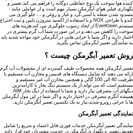
کننده هوا سوخت یک نوع حفاظتی دوگانه را فراهم می کند،تعمیر و
نگهداری فیلتر هوای آبگرمکن بسیار مهم است و از عواملی مانند :
مسدود شدن شعله با آستر،گرد و غبار و روغن و … جلو گیری می
کندو با طراحی NOX و با استفاده از اکسید نیتروژن پایین و ثبت اختراع
سیستم EverKleen از ایجاد رسوب جلوگیری می کند،هزینه های
سوخت را کاهش می دهد،و در این صورت شما آب گرم بیشتری در
اختیار دارید و اگر شما با خرابی هایی در آبگرمکن خود مواجه شدید باید
به نمایندگی تعمیر آبگرمکن تماس بگیرید.
روش تعمیر آبگرمکن چیست ؟
تعمیر آبگرمکن همه محصولات طیف گسترده ای از محصولات آب گرم
ارائه می دهند که شامل دیستگاه های قدیمی و مخازن آب مستقیم با
ظرفیت 40 الی 100 گالن و همچنین مخازن آب غیر مستقیم و
مستقیم است که می تواند،از یک سیستم دیگ بخار با کارآمدترین
دیگهای آب مصرفی نیاز دارید و شما با استفاده از دیگ بخار AIM
همیشه آبگرم مصرفی در اختیار دارید و اگر شما در این مول آبگرمکن
ها با خرابی روبرو شدید،نیاز به یک تکنسین تعمیر آبگرمکن دارید.
نمایندگی تعمیر آبگرمکن
نمایندگی تعمیر آبگرمکن خدمات فوری،قابل اعتماد و سریع را شامل
تعویض،تعمیر و نگهداری آبگرمکن در خدمت مشتریان خود قرار داده