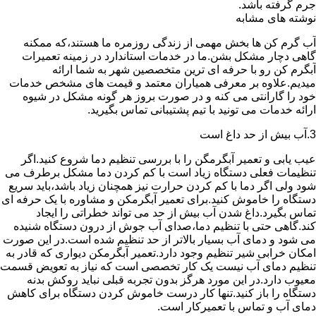
جرم گرفته باشد.
نوشته های مشابه
آب گرم کن ها بخش مهمی از زندگی روزمره ما هستند،که ممکنه
گاهی دچار مشکل بشن.ما در خدمات استاندارد در زمینه تعمیرات
آبگرم کن رو با حرفه ای ترین متخصصین شهر به شما ارائه
میدیم.علاوه بر معرفی همیاران معتمد و قیمت های مشخص خدمات
خود را گارانتی می کنه و در صورت بروز هر گونه مشکل در شیوه
ارائه خدمات می تونید با تیم پشتیبانی تماس بگیرید.
3.آب بیش از حد داغ است
عیب یابی و تعمیر آبگرمگن را با بررسی تنظیم دما شروع کنید.اگر
تنظیمات فعلی دستگاه زیاد است با کم کردن دما مشکل برطرف می
شود ولی اگر دما با کم کردن حرارت نیز همچنان زیاد باشد،باید سریع
دستگاه را خاموش کنید.برای تعمیر آبگرمکن و مشاوره با یک حرفه ای
تماس بگیرد.داغ شدن آب بیش از حد می تواند خطراتی را ایجاد
کند.گاهی حتی با تنظیم دما،صدای آب جوش از درون دستگاه شنیده
می شود و دمای آب بسیار بالاتر از حد تنظیم شده است.در این صورت
امکان خرابی شیر تنظیم وجود دارد.تعمیر آبگرمکن دیواری که قادر به
تنظیم دمای آب نیست یک کار تخصصی است که نیاز به تعویض قسمت
معیوب دارد.در این مورد هرگز بدون تجربه قبلی نباید روکش بدنه
دستگاه را باز کنید.تنها کار درست خاموش کردن دستگاه برای کاهش
دمای آب و تماس با تعمیرکار است.