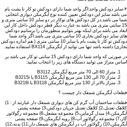
۴-سایز دودکش واحد:اگر واحد شما دارای دودکش تو کار تا پشت بام
می باشد سایز این دودکش تعیین کننده نوع آبگرمکن دیواری انتخابی
شما می باشد.در کل دودکش های توکار در دو سایز 10 سانتی متری و
15 سانتی متری می باشد به عبارت دیگر قطر دودکش داخل کار این
ابعاد می باشد.برای اینکه بهتر بتوانیم منظورمان را برسانیم دودکش
های سایز دودکش بخاری 10 سانتی متری می باشد.اگر واحد شما
دودکش تو کار تا پشت بام با سایز 10 سانتی متری ( هم اندازه دودکش
بخاری) داشته باشد تنها می توانید از آبگرمکن BX114 استفاده نمایید.
در صورتی که واحد شما دارای دودکش 15 سانتی تو کار می باشد بر
اساس متراژ می توانید دستگاه های زیر را انتخاب نمایید:
متراژ 60 الی 70 متر مربع آبگرمکن B3112
متراژ 70 الی 130 متر مربع آبگرمکن B3115 یا B3215i
متراژ بالاتر از 130 متر مربع آبگرمکن B3118 یا B3218i
قطعات آبگرمکن شمعک دار چیست ؟
قطعات ساختمان آب گرم کن های دیواری شمعک دار عبارتند از : 1)
کلاهک تعدیل،2) کلاهک تعدیل جریان دودکش،3) صفحه پشتی
آبگرمکن،4) مبدل گرمایی،5) مجموعه مشعل،6) مجموعه رگولاتور
گاز،7) مجموعه رگولاتور آب،8) رویه آبگرمکن،9) صفحه پشتی
آبگرمکن،10) رگولاتور آب در آبگرمکن های شمعک دار،11) بدنه،12)