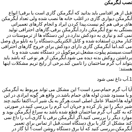
نصب آبگرمکن
قبل از هر اقدامی باید بدانید که آبگرمکن گازی است یا برقی! انواع
آبگرمکن دیواری گازی در اغلب خانه ها نصب شده ولی تعداد آبگرمکن
های برقی هم کم نیست.پیدا کردن ایراد و انجام کارهای تعمیراتی
بستگی به نوع آبگرمکن دارد.آبگرمکن برقی،گازهای احتراقی تولید
نمی کند و نیازی به دودکش ندارد.در این دستگاه ها از ترموستات در
کنار مخزن استفاده شده و کابل الکتریکی،دستگاه را به تابلو برق وصل
می کند.اما آبگرمکن گازی دارای دودکش برای خروج گازهای احتراقی
است.سیستم پیلوت،مشعل،ترموکوبل در دستگاه نصب شده و با
برداشتن روکش بدنه دیده می شود.آبگرمکن از هر نوعی که باشد باید
بتواند آب گرم ساختمان را تامین کند.برخی از رایج تریم مشکلات اینها
هستند:
1.آب داغ نمی شود
آیا آب گرم حمام،سرد است؟ این مشکل می تواند مربوط به آبگرمکن
و یا مسدود شدن لوله های حمام باشد.در واقع هر گونه ایرادی در این
لوله ها،احتمالا عامل اصلی است.هرگز به یک شیر آب،اکتفا نکنید.چند
شیر دیگر را نیز باز کرده و جریان آب گرم را بررسی کنید.در صورتی
که به کلی آب گرم ساختمان قطع شده باشد به سراغ آبگرمکن بوید و
موارد دیگر را بررسی کنید.اگر آبگرمکن برقی یا گازی،آب را داغ نمی
کند مشکل از گاز یا برق دستگاه است.قبل از تماس برای تعمیر
آبگرمکن،بررسی کنید که آیا برق دستگاه روشن است؟ آیا گاز در