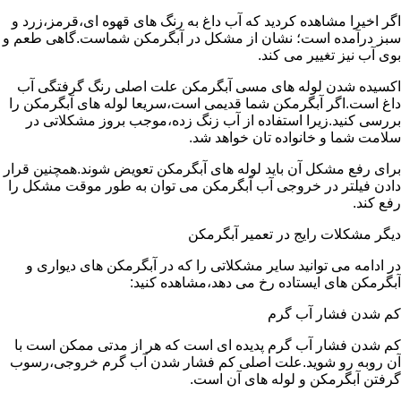
اگر اخیرا مشاهده کردید که آب داغ به رنگ های قهوه ای،قرمز،زرد و
سبز درآمده است؛ نشان از مشکل در آبگرمکن شماست.گاهی طعم و
بوی آب نیز تغییر می کند.
اکسیده شدن لوله های مسی آبگرمکن علت اصلی رنگ گرفتگی آب
داغ است.اگر آبگرمکن شما قدیمی است،سریعا لوله های آبگرمکن را
بررسی کنید.زیرا استفاده از آب زنگ زده،موجب بروز مشکلاتی در
سلامت شما و خانواده تان خواهد شد.
برای رفع مشکل آن باید لوله های آبگرمکن تعویض شوند.همچنین قرار
دادن فیلتر در خروجی آب آبگرمکن می توان به طور موقت مشکل را
رفع کند.
دیگر مشکلات رایج در تعمیر آبگرمکن
در ادامه می توانید سایر مشکلاتی را که در آبگرمکن های دیواری و
آبگرمکن های ایستاده رخ می دهد،مشاهده کنید:
کم شدن فشار آب گرم
کم شدن فشار آب گرم پدیده ای است که هر از مدتی ممکن است با
آن روبه رو شوید.علت اصلی کم فشار شدن آب گرم خروجی،رسوب
گرفتن آبگرمکن و لوله های آن است.