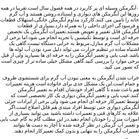
۰آبگرمکن وسیله ای پر کاربرد در همه فصول سال است.تقریبا در همه
روزها این آبگرمکن های دیواری و ایستاده،روشن هستند و آب گرم
خانه را تامین می کنند.کارکرد مداوم آبگرمکن خانگی،استهلاک قطعات
و فرسودگی اجزای داخلی را به همراه دارد.بسیاری از قطعات
آبگرمکن قابل تعمیر و تعویض هستند.تعمیرات آبگرمکن یک تخصص
حرفه ای است و توسط تکنیسین با تجربه انجام می شود.اما برخی از
مشکلات آب گرم منازل،مربوط به خرابی دستگاه نیست.گاهی یک
اشتباه ساده در تنظیم حرارت می تواند دلیل سرد بودن آب لوله ها
باشد.عیب یابی و تعمیر آبگرمکن را به حرفه ای ها بسپارید ولی از قبل
برخی موارد را بررسی کنید.گاهی مشکل خیلی ساده تر از چیزی است
که تصور می کنید.
خراب شدن آبگرمکن به معنی نبودن آب گرم برای شستشوی ظروف
و حمام است.این یک مشکل جدی برای خانواده است هزینه تعمیرات
هم باعث شده تا گاهی افراد خودشان اقدام به تعمیر آبگرمکن
کنند.عیب یابی و تعمیر آبگرمکن دیواری یک کار تخصصی است که
توسط تعمیرکار حرفه ای انجام می شود ولی برخی از ایرادات جزئی
آبگرمکن دیواری حتی توسط افراد مبتدی هم قابل اصلاح است.اگر
علاقه به کارهای فنی و تعمیرات داشته باشید می توانید بسیاری از
امورات منزل را خودتان انجام دهید.در این مطلب گام به گام عیب یابی
و تعمیر آب گرمکن در نظر گرفته شده تا آچار به دست ها بتوانند
تعمیرات آبگرمکن را به تنهایی و بدون کمک تعمیرکار انجام دهند.