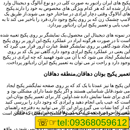
پکیج های ایران رادیور به صورت کلی در دو نوع آنالوگ و دیجیتال وارد
بازار شده اند که هر کدام ویژگی های مخصوص به خود را دارند.پکیج
های آنالاوگ وقتی دچار ایرادی در ساختار خود می شوند،از طریق یک
لامپ چشمک زن که بر روی پکیج وجود دارد،فرد را باخبر می کند تا به
عیب یابی و تعمیر پکیج ایران رادیاتور بپردازد.
در نمونه های دیجیتال این محصول،یک نمایشگر بر روی پکیج تعبیه شده
است تا در صورت هرگونه ایراد در عملکرد پکیج،این ارور بر روی پکیج
ایجاد شود.گاهی بر روی نمایشگر فقط عبارت ارور قرار می گیرد که
این یعنی در عملکرد پکیج ایرادی وجود دارد.گاهی نیز یک کد بر روی
نمایشگر ایجاد می شود که با آن می شود فهمید که چه ایرادی در پکیج
وجود دارد و راحت تر می توان به تعمیر پکیج ایران رادیاتور پرداخت.
تعمیر پکیج بوتان دهاقان,منطقه دهاقان
این پکیج ها نیز عمدتا با یک کد که بر روی صفحه نمایگشر پکیج ایجاد
می شود،قابل شناسایی هستند و اگر پکیج شما دارای مشکلی بود و
کدی برای شما نمایش داده شد،اولین کار برای تعمیر پکیج بوتان،این
است که عیب یابی انجام دهید و ایرادی که وجود دارد را بررسی کنید
که از کجا نشات می گیرد.برای این کار می توانید به دفترچه راهنمای
تلفن تماس فوری
تعمیر آبگرمکن دهاقان,تعمیر پکیج در دهاقان
محصول خود مراجعه کنید که معمولا تمامی ایرادهایی که ممکن است
برای پکیج پیش بیاید در آن قرار گرفته است.
☞☏
tel:09368059612
گاهی نیز هنگام خرابی پکیج،هیچ اروری نمایش داده نمی شود.در واقع