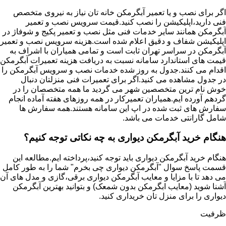
اگر برای نصب و یا تعمیر آبگرمکن خانه تان نیاز به نیروی متخصص
فنی دارید،اپلیکیشن را نصب کنید.قیمت سرویس نصب و تعمیر
آبگرمکن همانند سایر خدمات فنی مثل نصب و تعمیر پکیج و شوفاژ در
اپلیکیشن شفاف و دقیق اعلام شده است.هزینه سرویس نصب و تعمیر
آبگرمکن در سراسر تهران ثابت است و تمامی همیاران با اشراف به
قیمت های استاندارد سامانه نسبت به دریافت هزینه تعمیرات آبگرمکن
اقدام می کنند.جدول به روز شده خدمات نصب و سرویس آبگرمکن را
در جدول مشاهده می کنید.اگر برای تعمیرات فنی منزلتان دنبال
خوش نام ترین متخصصین شهر می گردید ما همه متخصصان را در
گردهم آورده ایم.همیاران تعمیرکار در همه روزهای هفته آماده انجام
سفارش های ثبت شده در اپ این سامانه هستند.همه سفارش ها
شامل گارانتی خدمات می باشد.
هنگام خرید آبگرمکن دیواری به چه نکاتی توجه کنیم؟
هنگام خرید آبگرمکن دیواری باید توجه کنید،پرداخته ایم.مطالعه این
قسمت پاسخ سوال "آبگرمکن دیواری چی بخرم" شما را به طور کامل
می دهد تا با مزایا و معایب آبگرمکن دیواری برقی،گازی و مدل های آن
آشنا شوید (معایب ابگرمکن بدون شمعک) و بتوانید بهترین آبگرمکن
دیواری را برای منزل تان خریداری کنید.
ظرفیت