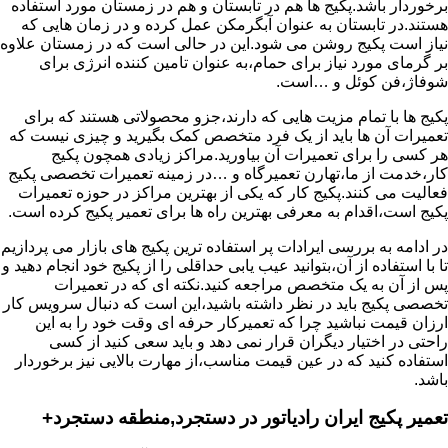
برخوردار باشد.پکیج ها هم در تابستان و هم در زمستان مورد استفاده
هستند.در تابستان به عنوان آبگرمکن عمل کرده و در زمان هایی که
نیاز است پکیج روشن می شود.این در حالی است که در زمستان علاوه
بر گرمای مورد نیاز برای حمام،به عنوان تامین کننده انرژی برای
شوفاژ،فن کوئل و …است.
پکیج ها با تمام مزیت هایی که دارند،جزو محصولاتی هستند که برای
تعمیرات آن ها باید از یک فرد متخصص کمک بگیرید و چیزی نیست که
هر کسی را برای تعمیرات آن بیاورید.مراکز زیادی همچون پکیج
کار،خدمت از ما،تهارن تعمیرگاه و …در زمینه تعمیرات تخصصی پکیج
فعالیت می کنند.پکیج کار که یکی از بهترین مراکز در حوزه تعمیرات
پکیج است،اقدام به معرفی بهترین راه ها برای تعمیر پکیج کرده است.
در ادامه به بررسی ایرادات پر استفاده ترین پکیج های بازار می پردازیم
تا با استفاده از آن،بتوانید عیب یابی حداقلی را از پکیج خود انجام دهید و
پس از آن به یک متخصص مراجعه کنید.نکته ای که در تعمیرات
تخصصی پکیج باید در نظر داشته باشید،این است که دنبال سرویس کار
ارزان قیمت نباشید چرا که تعمیرکار حرفه ای وقت خود را به این
راحتی در اختیار دیگران قرار نمی دهد و باید سعی کنید از کسی
استفاده کنید که در عین قیمت مناسب،از مهارت بالایی نیز برخوردار
باشد.
تعمیر پکیج ایران رادیاتور در دستجرد,منطقه دستجرد+