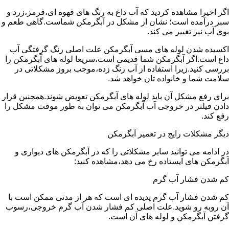
اگر اخیرا مشاهده کردید که آب داغ به رنگ های قهوه ای،قرمز،زرد و
سبز درآمده است؛ نشان از مشکل در آبگرمکن شماست.گاهی طعم و
بوی آب نیز تغییر می کند.
اکسیده شدن لوله های مسی آبگرمکن علت اصلی رنگ گرفتگی آب
داغ است.اگر آبگرمکن شما قدیمی است،سریعا لوله های آبگرمکن را
بررسی کنید.زیرا استفاده از آب زنگ زده،موجب بروز مشکلاتی در
سلامت شما و خانواده تان خواهد شد.
برای رفع مشکل آن باید لوله های آبگرمکن تعویض شوند.همچنین قرار
دادن فیلتر در خروجی آب آبگرمکن می توان به طور موقت مشکل را
رفع کند.
دیگر مشکلات رایج در تعمیر آبگرمکن
در ادامه می توانید سایر مشکلاتی را که در آبگرمکن های دیواری و
آبگرمکن های ایستاده رخ می دهد،مشاهده کنید:
کم شدن فشار آب گرم
کم شدن فشار آب گرم پدیده ای است که هر از مدتی ممکن است با
آن روبه رو شوید.علت اصلی کم فشار شدن آب گرم خروجی،رسوب
گرفتن آبگرمکن و لوله های آن است.