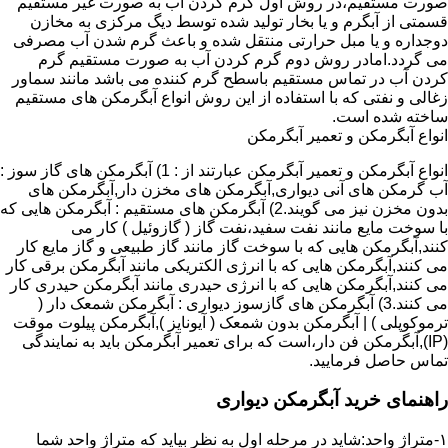
صورت مستقیم،در روش اول گرم کردن آب به صورت غیر مستقیم
قسمتی از آبگرم و یا بخار تولید شده توسط دیگ مرکزی به مخازن
دوجداره و یا مبل حرارتی منتقل شده و باعث گرم شدن آب مصرفی
می گردد.امادر روش دوم گرم کردن آب به صورت مستقیم گرم
کردن آب در تماس مستقیم باسطح گرم کننده می باشد مانند سماور
زغالی و نفتی که با استفاده از این روش انواع آبگرمکن های مستقیم
ساخته شده است.
انواع آبگرمکن و تعمیر آبگرمکن
انواع آبگرمکن و تعمیر آبگرمکن عبارتند از : 1) آبگرمکن های گاز سوز :
آب گرمکن های آنی دیواری,آبگرمکن های مخزن دار,آبگرمکن های
بدون مخزن نیز می گویند.2) آبگرمکن های مستقیم : آبگرمکن هایی که
با سوخت مایع مانند نفت سفید،نفت گاز ( گازوئیل ) کار می
کنند,آبگرمکن هایی که با سوخت گاز مانند گاز طبیعی و گاز مایع کار
می کنند,آبگرمکن هایی که با انرژی الکتریکی مانند آبگرمکن برقی کار
می کنند,آبگرمکن هایی که با انرژی حیدری مانند آبگرمکن حیدری کار
می کنند.3) آبگرمکن های گازسوز دیواری : آبگرمکن شمعک دار (
ترموکوپلی ) | آبگرمکن بدون شمعک ( آیونایز ),آبگرمکن پیلوت موقت
(IP),آبگرمکن فن دار،است که برای تعمیر آبگرمکن باید به نمایندگی
تماس حاصل فرمایید.
راهنمای خرید آبگرمکن دیواری
۱-متراژ واحد:شاید در مرحله اول به نظر بیاید که متراژ واحد شما