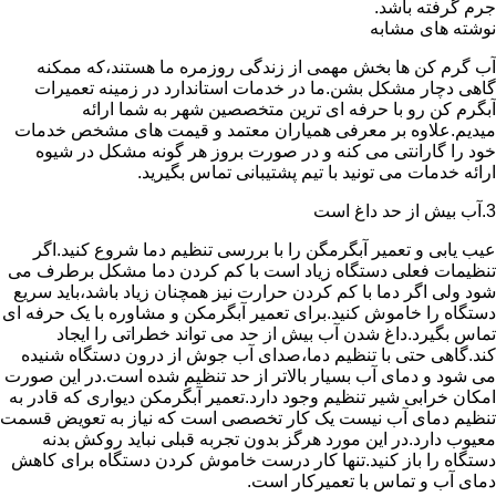
جرم گرفته باشد.
نوشته های مشابه
آب گرم کن ها بخش مهمی از زندگی روزمره ما هستند،که ممکنه
گاهی دچار مشکل بشن.ما در خدمات استاندارد در زمینه تعمیرات
آبگرم کن رو با حرفه ای ترین متخصصین شهر به شما ارائه
میدیم.علاوه بر معرفی همیاران معتمد و قیمت های مشخص خدمات
خود را گارانتی می کنه و در صورت بروز هر گونه مشکل در شیوه
ارائه خدمات می تونید با تیم پشتیبانی تماس بگیرید.
3.آب بیش از حد داغ است
عیب یابی و تعمیر آبگرمگن را با بررسی تنظیم دما شروع کنید.اگر
تنظیمات فعلی دستگاه زیاد است با کم کردن دما مشکل برطرف می
شود ولی اگر دما با کم کردن حرارت نیز همچنان زیاد باشد،باید سریع
دستگاه را خاموش کنید.برای تعمیر آبگرمکن و مشاوره با یک حرفه ای
تماس بگیرد.داغ شدن آب بیش از حد می تواند خطراتی را ایجاد
کند.گاهی حتی با تنظیم دما،صدای آب جوش از درون دستگاه شنیده
می شود و دمای آب بسیار بالاتر از حد تنظیم شده است.در این صورت
امکان خرابی شیر تنظیم وجود دارد.تعمیر آبگرمکن دیواری که قادر به
تنظیم دمای آب نیست یک کار تخصصی است که نیاز به تعویض قسمت
معیوب دارد.در این مورد هرگز بدون تجربه قبلی نباید روکش بدنه
دستگاه را باز کنید.تنها کار درست خاموش کردن دستگاه برای کاهش
دمای آب و تماس با تعمیرکار است.