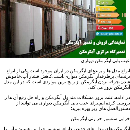
عیب یابی آبگرمکن دیواری
انواع مدل ها و برندهای آبگرمکن در ایران موجود است.یکی از انواع
برندهای پرطرفدار آبگرمکن دیواری،است.کاهش فشار آب،خاموش
شدن،جرقه نزدن آبگرمکن از رایج ترین مواردی است که در این مدل
آبگرمکن بروز می کند.
در ادامه،علت بروز مشکلات متداول آبگرمکن و راه حل رفع آن ها را
بررسی کرده ایم.برای عیب یابی آبگرمکن دیواری می توانید از
دستورالعمل های زیر بهره ببرید:
خرابی سنسور حرارتی آبگرمکن
آبگرمکن های مدل های جدیدتر دارای سنسور حرارتی هستند و آب را