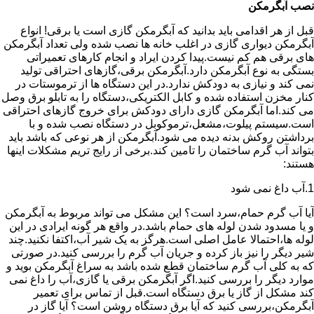
نصب آبگرمکن
قبل از هر اقدامی باید بدانید که آبگرمکن گازی است یا برقی! انواع
آبگرمکن دیواری گازی در اغلب خانه ها نصب شده ولی تعداد آبگرمکن
های برقی هم کم نیست.پیدا کردن ایراد و انجام کارهای تعمیراتی
بستگی به نوع آبگرمکن دارد.آبگرمکن برقی،گازهای احتراقی تولید
نمی کند و نیازی به دودکش ندارد.در این دستگاه ها از ترموستات در
کنار مخزن استفاده شده و کابل الکتریکی،دستگاه را به تابلو برق وصل
می کند.اما آبگرمکن گازی دارای دودکش برای خروج گازهای احتراقی
است.سیستم پیلوت،مشعل،ترموکوبل در دستگاه نصب شده و با
برداشتن روکش بدنه دیده می شود.آبگرمکن از هر نوعی که باشد باید
بتواند آب گرم ساختمان را تامین کند.برخی از رایج تریم مشکلات اینها
هستند:
1.آب داغ نمی شود
آیا آب گرم حمام،سرد است؟ این مشکل می تواند مربوط به آبگرمکن
و یا مسدود شدن لوله های حمام باشد.در واقع هر گونه ایرادی در این
لوله ها،احتمالا عامل اصلی است.هرگز به یک شیر آب،اکتفا نکنید.چند
شیر دیگر را نیز باز کرده و جریان آب گرم را بررسی کنید.در صورتی
که به کلی آب گرم ساختمان قطع شده باشد به سراغ آبگرمکن بوید و
موارد دیگر را بررسی کنید.اگر آبگرمکن برقی یا گازی،آب را داغ نمی
کند مشکل از گاز یا برق دستگاه است.قبل از تماس برای تعمیر
آبگرمکن،بررسی کنید که آیا برق دستگاه روشن است؟ آیا گاز در