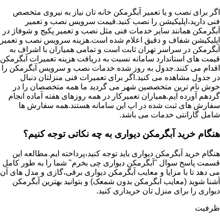
اگر برای نصب و یا تعمیر آبگرمکن خانه تان نیاز به نیروی متخصص
فنی دارید،اپلیکیشن را نصب کنید.قیمت سرویس نصب و تعمیر
آبگرمکن همانند سایر خدمات فنی مثل نصب و تعمیر پکیج و شوفاژ در
اپلیکیشن شفاف و دقیق اعلام شده است.هزینه سرویس نصب و تعمیر
آبگرمکن در سراسر تهران ثابت است و تمامی همیاران با اشراف به
قیمت های استاندارد سامانه نسبت به دریافت هزینه تعمیرات آبگرمکن
اقدام می کنند.جدول به روز شده خدمات نصب و سرویس آبگرمکن را
در جدول مشاهده می کنید.اگر برای تعمیرات فنی منزلتان دنبال
خوش نام ترین متخصصین شهر می گردید ما همه متخصصان را در
گردهم آورده ایم.همیاران تعمیرکار در همه روزهای هفته آماده انجام
سفارش های ثبت شده در اپ این سامانه هستند.همه سفارش ها
شامل گارانتی خدمات می باشد.
هنگام خرید آبگرمکن دیواری به چه نکاتی توجه کنیم؟
هنگام خرید آبگرمکن دیواری باید توجه کنید،پرداخته ایم.مطالعه این
قسمت پاسخ سوال "آبگرمکن دیواری چی بخرم" شما را به طور کامل
می دهد تا با مزایا و معایب آبگرمکن دیواری برقی،گازی و مدل های آن
آشنا شوید (معایب ابگرمکن بدون شمعک) و بتوانید بهترین آبگرمکن
دیواری را برای منزل تان خریداری کنید.
ظرفیت