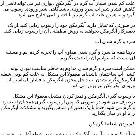
علت کم شدن فشار آب گرم در آبگرمکن دیواری نیز می تواند ناشی از
کاهش فشار شیر آب سرد ورودی باشد.گاهی شیر ورودی رسوب می
گیرد و به همین علت آب گرم نیز با فشار کمی خارج می شود.
در صورتی که تمایل دارید آبگرمکن خود را رسوب زدایی کنید،از یک
تعمیرکار آبگرمکن بخواهید به روش مطمئنی آن را رسوب زدایی کند.
سرد و گرم شدن آب
بارها همه ما سرد و گرم شدن مداوم آب را تجربه کرده ایم و مسئله
ای نیست که بتوانیم آن را نادیده بگیریم.
ممکن است سرد و گرم شدن مداوم به خاطر مناسب نبودن لوله
کشی آب ساختمان باشد،اما معمولا این مشکل به علت کم بودن شعله
آبگرمکن،گرم نشدن آب داخل مخزن آبگرمکن یا فشار نامناسب آب
ورودی آبگرمکن نیز بروز می کند.
با رسوب گیری آبگرمکن و تمیز کردن مشعل،معمولا این مشکل
برطرف می شود.در صورتی که پس از رسوب گیری همچنان آب سرد
و گرم می شود،حتما با یک تعمیرکار تماس بگیرید و مشکلات آبگرمکن
را با او در میان بگذارید.
کم بودن شعله آبگرمکن
فرآیند گرم شدن آب در آبگرمکن با روشن شدن شعله آغاز می شود.در