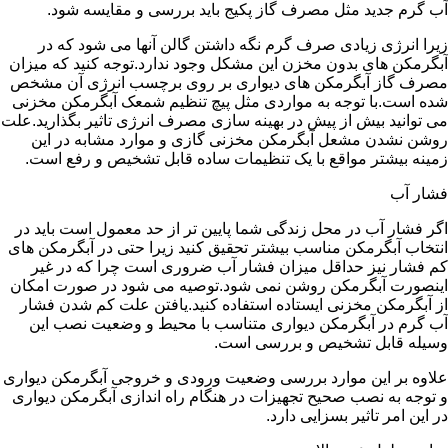
آب گرم جدید مثل مصرف گاز پکیج باید بررسی و مقایسه شود.
زیرا انرژی زیادی صرف گرم نگه داشتن گالن آنها می شود که در
آبگرمکن های بدون مخزن این مشکل وجود ندارد.توجه کنید که میزان
مصرف گاز آبگرمکن های دیواری بر روی برچسب انرژی آن مشخص
شده است.با توجه به مواردی مثل پیچ تنظیم شمعک آبگرمکن مخزنی
می توانید بیش از پیش در بهینه سازی مصرف انرژی تاثیر بگذارید.علت
روشن نشدن مشعل آبگرمکن مخزنی گازی و موارد مشابه در این
زمینه بیشتر مواقع با یک تنظیمات ساده قابل تشخیص و رفع است.
فشار آب
اگر فشار آب در محل زندگی شما پایین تر از حد معمول است باید در
انتخاب آبگرمکن مناسب بیشتر تحقیق کنید زیرا حتی در آبگرمکن های
کم فشار نیز حداقل میزان فشار آب ضروری است چرا که در غیر
اینصورت آبگرمکن روشن نمی شود.توصیه می شود در صورت امکان
از آبگرمکن مخزنی ایستاده استفاده کنید.یافتن علت کم شدن فشار
آب گرم در آبگرمکن دیواری متناسب با محیط و وضعیت نصب این
وسیله قابل تشخیص و بررسی است.
علاوه بر این موارد بررسی وضعیت ورودی و خروجی آبگرمکن دیواری
و توجه به نصب صحیح تجهیزات در هنگام راه اندازی آبگرمکن دیواری
در این امر تاثیر بسزایی دارد.