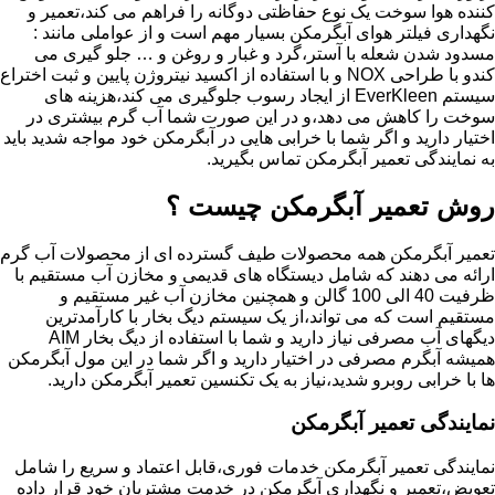
کننده هوا سوخت یک نوع حفاظتی دوگانه را فراهم می کند،تعمیر و
نگهداری فیلتر هوای آبگرمکن بسیار مهم است و از عواملی مانند :
مسدود شدن شعله با آستر،گرد و غبار و روغن و … جلو گیری می
کندو با طراحی NOX و با استفاده از اکسید نیتروژن پایین و ثبت اختراع
سیستم EverKleen از ایجاد رسوب جلوگیری می کند،هزینه های
سوخت را کاهش می دهد،و در این صورت شما آب گرم بیشتری در
اختیار دارید و اگر شما با خرابی هایی در آبگرمکن خود مواجه شدید باید
به نمایندگی تعمیر آبگرمکن تماس بگیرید.
روش تعمیر آبگرمکن چیست ؟
تعمیر آبگرمکن همه محصولات طیف گسترده ای از محصولات آب گرم
ارائه می دهند که شامل دیستگاه های قدیمی و مخازن آب مستقیم با
ظرفیت 40 الی 100 گالن و همچنین مخازن آب غیر مستقیم و
مستقیم است که می تواند،از یک سیستم دیگ بخار با کارآمدترین
دیگهای آب مصرفی نیاز دارید و شما با استفاده از دیگ بخار AIM
همیشه آبگرم مصرفی در اختیار دارید و اگر شما در این مول آبگرمکن
ها با خرابی روبرو شدید،نیاز به یک تکنسین تعمیر آبگرمکن دارید.
نمایندگی تعمیر آبگرمکن
نمایندگی تعمیر آبگرمکن خدمات فوری،قابل اعتماد و سریع را شامل
تعویض،تعمیر و نگهداری آبگرمکن در خدمت مشتریان خود قرار داده