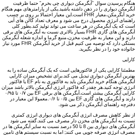
هنگام پرسیدن سوال "آبگرمکن دیواری چی بخرم" حتما ظرفیت
آبگرمکن دیواری را در ذهن داشته باشید.یکی از پارامترهای مهم هنگام
خرید آبگرمکن،معیار FHR است.این معیار احتمالا بر روی بر چسب
راهنمای انرژی محصول درج می شود و معرف تعداد گالن های آبی
است که یک آبگرمکن در هر ساعت می تواند تولید کند.بطور کلی
آبگرمکن های گازی FHR بسیار بالاتری نسبت به آبگرمکن های برقی
دارند و این معیار به ظرفیت مخزن،منبع گرما و اندازه شعله آبگرمکن
بستگی دارد که توصیه می کنیم قبل از خرید آبگرمکن FHR مورد نیاز
خانواده خود را در نظر بگیرید.
کارایی
مطمئنا کارایی یکی از فاکتورهایی است که یک آبگرمکن ساده را به
بهترین آبگرمکن دیواری تبدیل می کند.برای تشخیص میزان کارایی
آبگرمکن هنگام خرید آبگرمکن باید به فاکتوری به نام EF یا فاکتور
انرژی توجه کنید.هر چقدر که فاکتور انرژی آبگرمکن بالاتر باشد میزان
کارایی آبگرمکن بیشتر است.آبگرمکن های برقی EF بین ۰/۷ تا ۰/۹۵
دارند و آبگرمکن های گازی EF بین ۰/۵ تا ۰/۶.معمولا این معیار در
دفترچه راهنمای آبگرمکن ذکر می شود.
از نظر کاهش مصرف انرژی آبگرمکن های دیواری انرژی کمتری
نسبت به آبگرمکن های مخزن دار مصرف می کنند.گفته می شود
آبگرمکن های دیواری بین 8 تا 50 درصد نسبت به سایر آبگرمکن ها در
مصرف انرژی صرفه جویی می کنند; اما به نسبت سیستم های تامین