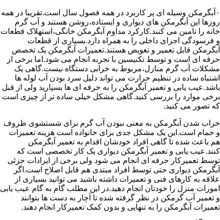
۰آبگرمکن وسیله ای پر کاربرد در همه فصول سال است.تقریبا در همه
روزها این آبگرمکن های دیواری و ایستاده،روشن هستند و آب گرم
خانه را تامین می کنند.کارکرد مداوم آبگرمکن خانگی،استهلاک قطعات
و فرسودگی اجزای داخلی را به همراه دارد.بسیاری از قطعات
آبگرمکن قابل تعمیر و تعویض هستند.تعمیرات آبگرمکن یک تخصص
حرفه ای است و توسط تکنیسین با تجربه انجام می شود.اما برخی از
مشکلات آب گرم منازل،مربوط به خرابی دستگاه نیست.گاهی یک
اشتباه ساده در تنظیم حرارت می تواند دلیل سرد بودن آب لوله ها
باشد.عیب یابی و تعمیر آبگرمکن را به حرفه ای ها بسپارید ولی از قبل
برخی موارد را بررسی کنید.گاهی مشکل خیلی ساده تر از چیزی است
که تصور می کنید.
خراب شدن آبگرمکن به معنی نبودن آب گرم برای شستشوی ظروف
و حمام است.این یک مشکل جدی برای خانواده است هزینه تعمیرات
هم باعث شده تا گاهی افراد خودشان اقدام به تعمیر آبگرمکن
کنند.عیب یابی و تعمیر آبگرمکن دیواری یک کار تخصصی است که
توسط تعمیرکار حرفه ای انجام می شود ولی برخی از ایرادات جزئی
آبگرمکن دیواری حتی توسط افراد مبتدی هم قابل اصلاح است.اگر
علاقه به کارهای فنی و تعمیرات داشته باشید می توانید بسیاری از
امورات منزل را خودتان انجام دهید.در این مطلب گام به گام عیب یابی
و تعمیر آب گرمکن در نظر گرفته شده تا آچار به دست ها بتوانند
تعمیرات آبگرمکن را به تنهایی و بدون کمک تعمیرکار انجام دهند.