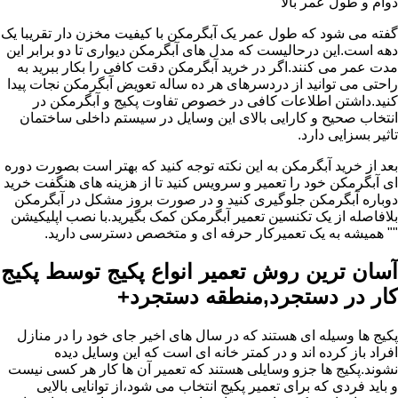
دوام و طول عمر بالا
گفته می شود که طول عمر یک آبگرمکن با کیفیت مخزن دار تقریبا یک
دهه است.این درحالیست که مدل های آبگرمکن دیواری تا دو برابر این
مدت عمر می کنند.اگر در خرید آبگرمکن دقت کافی را بکار ببرید به
راحتی می توانید از دردسرهای هر ده ساله تعویض آبگرمکن نجات پیدا
کنید.داشتن اطلاعات کافی در خصوص تفاوت پکیج و آبگرمکن در
انتخاب صحیح و کارایی بالای این وسایل در سیستم داخلی ساختمان
تاثیر بسزایی دارد.
بعد از خرید آبگرمکن به این نکته توجه کنید که بهتر است بصورت دوره
ای آبگرمکن خود را تعمیر و سرویس کنید تا از هزینه های هنگفت خرید
دوباره آبگرمکن جلوگیری کنید و در صورت بروز مشکل در آبگرمکن
بلافاصله از یک تکنسین تعمیر آبگرمکن کمک بگیرید.با نصب اپلیکیشن
"" همیشه به یک تعمیرکار حرفه ای و متخصص دسترسی دارید.
آسان ترین روش تعمیر انواع پکیج توسط پکیج
کار در دستجرد,منطقه دستجرد+
پکیج ها وسیله ای هستند که در سال های اخیر جای خود را در منازل
افراد باز کرده اند و در کمتر خانه ای است که این وسایل دیده
نشوند.پکیج ها جزو وسایلی هستند که تعمیر آن ها کار هر کسی نیست
و باید فردی که برای تعمیر پکیج انتخاب می شود،از توانایی بالایی