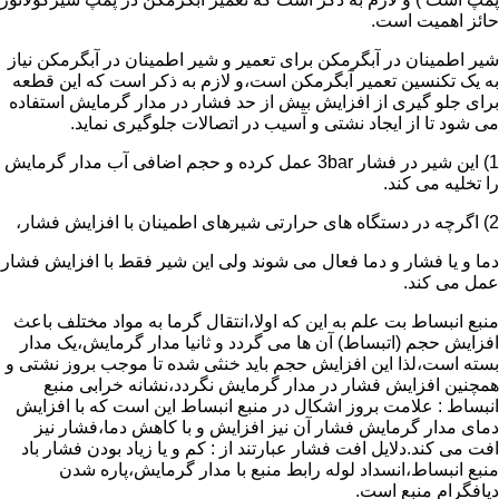
حائز اهمیت است.
شیر اطمینان در آبگرمکن برای تعمیر و شیر اطمینان در آبگرمکن نیاز
به یک تکنسین تعمیر آبگرمکن است،و لازم به ذکر است که این قطعه
برای جلو گیری از افزایش بیش از حد فشار در مدار گرمایش استفاده
می شود تا از ایجاد نشتی و آسیب در اتصالات جلوگیری نماید.
1) این شیر در فشار 3bar عمل کرده و حجم اضافی آب مدار گرمایش
را تخلیه می کند.
2) اگرچه در دستگاه های حرارتی شیرهای اطمینان با افزایش فشار،
دما و یا فشار و دما فعال می شوند ولی این شیر فقط با افزایش فشار
عمل می کند.
منبع انبساط بت علم به این که اولا،انتقال گرما به مواد مختلف باعث
افزایش حجم (اتبساط) آن ها می گردد و ثانیا مدار گرمایش،یک مدار
بسته است،لذا این افزایش حجم باید خنثی شده تا موجب بروز نشتی و
همچنین افزایش فشار در مدار گرمایش نگردد،نشانه خرابی منبع
انبساط : علامت بروز اشکال در منبع انبساط این است که با افزایش
دمای مدار گرمایش فشار آن نیز افزایش و با کاهش دما،فشار نیز
افت می کند.دلایل افت فشار عبارتند از : کم و یا زیاد بودن فشار باد
منبع انبساط،انسداد لوله رابط منبع با مدار گرمایش،پاره شدن
دیافگرام منبع است.