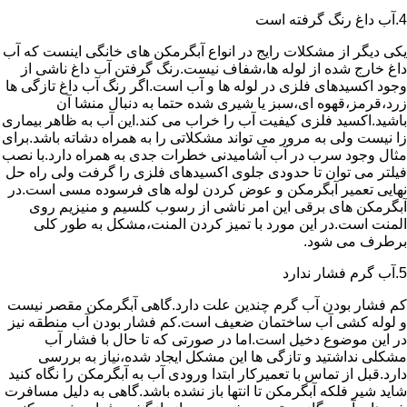
4.آب داغ رنگ گرفته است
یکی دیگر از مشکلات رایج در انواع آبگرمکن های خانگی اینست که آب
داغ خارج شده از لوله ها،شفاف نیست.رنگ گرفتن آب داغ ناشی از
وجود اکسیدهای فلزی در لوله ها و آب است.اگر رنگ آب داغ تازگی ها
زرد،قرمز،قهوه ای،سبز یا شیری شده حتما به دنبال منشا آن
باشید.اکسید فلزی کیفیت آب را خراب می کند.این آب به ظاهر بیماری
زا نیست ولی به مرور می تواند مشکلاتی را به همراه دشاته باشد.برای
مثال وجود سرب در آب آشامیدنی خطرات جدی به همراه دارد.با نصب
فیلتر می توان تا حدودی جلوی اکسیدهای فلزی را گرفت ولی راه حل
نهایی تعمیر آبگرمکن و عوض کردن لوله های فرسوده مسی است.در
آبگرمکن های برقی این امر ناشی از رسوب کلسیم و منیزیم روی
المنت است.در این مورد با تمیز کردن المنت،مشکل به طور کلی
برطرف می شود.
5.آب گرم فشار ندارد
کم فشار بودن آب گرم چندین علت دارد.گاهی آبگرمکن مقصر نیست
و لوله کشی آب ساختمان ضعیف است.کم فشار بودن آب منطقه نیز
در این موضوع دخیل است.اما در صورتی که تا حال با فشار آب
مشکلی نداشتید و تازگی ها این مشکل ایجاد شده،نیاز به بررسی
دارد.قبل از تماس با تعمیرکار ابتدا ورودی آب به آبگرمکن را نگاه کنید
شاید شیر فلکه آبگرمکن تا انتها باز نشده باشد.گاهی به دلیل مسافرت