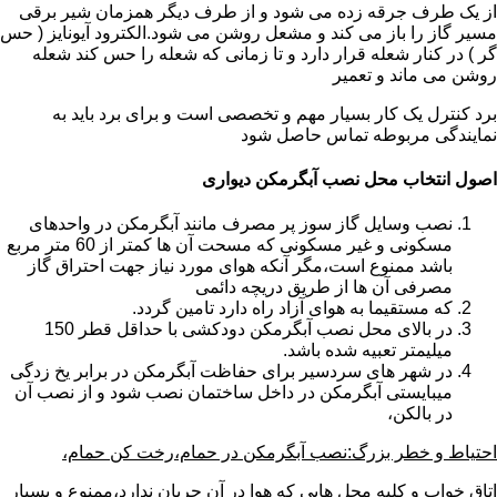
از یک طرف جرقه زده می شود و از طرف دیگر همزمان شیر برقی
مسیر گاز را باز می کند و مشعل روشن می شود.الکترود آیونایز ( حس
گر ) در کنار شعله قرار دارد و تا زمانی که شعله را حس کند شعله
روشن می ماند و تعمیر
برد کنترل یک کار بسیار مهم و تخصصی است و برای برد باید به
نمایندگی مربوطه تماس حاصل شود
اصول انتخاب محل نصب آبگرمکن دیواری
نصب وسایل گاز سوز پر مصرف مانند آبگرمکن در واحدهای
مسکونی و غیر مسکونی که مسحت آن ها کمتر از 60 متر مربع
باشد ممنوع است،مگر آنکه هوای مورد نیاز جهت احتراق گاز
مصرفی آن ها از طریق دریچه دائمی
که مستقیما به هوای آزاد راه دارد تامین گردد.
در بالای محل نصب آبگرمکن دودکشی با حداقل قطر 150
میلیمتر تعبیه شده باشد.
در شهر های سردسیر برای حفاظت آبگرمکن در برابر یخ زدگی
میبایستی آبگرمکن در داخل ساختمان نصب شود و از نصب آن
در بالکن،
احتیاط و خطر بزرگ:نصب آبگرمکن در حمام،رخت کن حمام،
اتاق خواب و کلیه محل هایی که هوا در آن جریان ندارد،ممنوع و بسیار