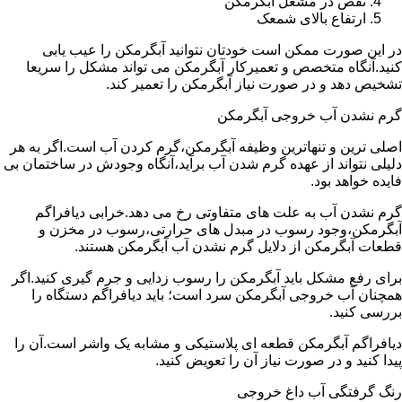
نقص در مشعل آبگرمکن
ارتفاع بالای شمعک
در این صورت ممکن است خودتان نتوانید آبگرمکن را عیب یابی
کنید.آنگاه متخصص و تعمیرکار آبگرمکن می تواند مشکل را سریعا
تشخیص دهد و در صورت نیاز آبگرمکن را تعمیر کند.
گرم نشدن آب خروجی آبگرمکن
اصلی ترین و تنهاترین وظیفه آبگرمکن،گرم کردن آب است.اگر به هر
دلیلی نتواند از عهده گرم شدن آب برآید،آنگاه وجودش در ساختمان بی
فایده خواهد بود.
گرم نشدن آب به علت های متفاوتی رخ می دهد.خرابی دیافراگم
آبگرمکن،وجود رسوب در مبدل های حرارتی،رسوب در مخزن و
قطعات آبگرمکن از دلایل گرم نشدن آب آبگرمکن هستند.
برای رفع مشکل باید آبگرمکن را رسوب زدایی و جرم گیری کنید.اگر
همچنان آب خروجی آبگرمکن سرد است؛ باید دیافراگم دستگاه را
بررسی کنید.
دیافراگم آبگرمکن قطعه ای پلاستیکی و مشابه یک واشر است.آن را
پیدا کنید و در صورت نیاز آن را تعویض کنید.
رنگ گرفتگی آب داغ خروجی