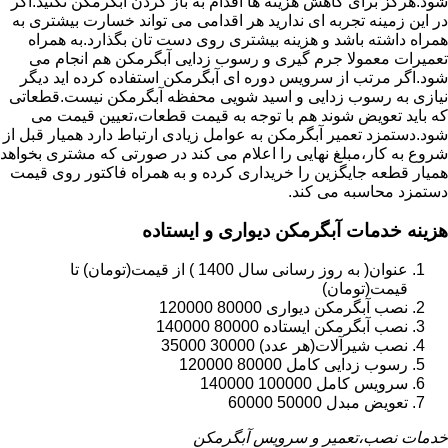
شود.هرگز برای کاهش هزینه ها اقدام به باز کردن آبگرمکن نکنید.اگر
در این زمینه تجربه ای ندارید هر اقدامی می تواند خسارت بیشتری به
همراه داشته باشد و هزینه بیشتری روی دست تان بگذارد.به همراه
تعمیرات معمولا جرم گیری و رسوب زدایی آبگرمکن هم انجام می
شود.اگر مرتب از سرویس دوره ای آبگرمکن استفاده کرده اید دیگر
نیازی به رسوب زدایی و اسید شویی محفظه آبگرمکن نیست.قطعاتی
که باید تعویض شوند هم با توجه به قیمت قطعات،تعیین قیمت می
شود.دستمزد تعمیر آبگرمکن به عوامل زیادی ارتباط دارد همیار قبل از
شروع به کار،مبلغ نهایی را اعلام می کند در صورتی که مشتری بخواهد
همیار قطعه جایگزین را خریداری کرده و به همراه فاکتور روی قیمت
دستمزد محاسبه می کند.
هزینه خدمات آبگرمکن دیواری و ایستاده
عنوان( به روز رسانی سال 1400 ) از قیمت(تومان) تا
قیمت(تومان)
نصب آبگرمکن دیواری 80000 120000
نصب آبگرمکن ایستاده 80000 140000
نصب شیرآلات(هر عدد) 30000 35000
رسوب زدایی کامل 80000 120000
سرویس کامل 100000 140000
تعویض مبدل 50000 60000
خدمات نصب،تعمیر و سرویس آبگرمکن