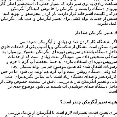
شباهت زیادی به بوی سیر دارد که بسیار خطرناک است.شیر اصلی گاز
ورودی دستگاه را بسته و آبگرمکن را خاموش کنید.اگر آبگرمکن
درکنار کابینت آشپزخانه قرار دارد،با باز کردن پنجره،هوا را تهویه کنید
سپس از خدمات لوله کشی برای تعمیر آبگرمکن و عیب یابی آبگرمکن
کمک بگیرید.
9.تعمیر آبگرمکن صدا دار
اگر به هنگام کار کردن صدای زیادی از آبگرمکن شنیده می
شود،ممکن است مشکل از شکستگی و یا آسیب یکی از قطعات فلزی
داخل دستگاه باشد.در سرویس دوره ای آبگرمکن معمولا این موارد به
سادگی تشخیص داده می شود.اگر مدت زیادی است که از خدمات
سرویس دوره ای استفاده نکرده اید حتما محفظه آب گرم با جرم و
رسوبات اشغال شده که همین موضوع هم می تواند مشکل ایجاد
کند.وقتی دستگاه روشن است و آب گرم هم تولید می شود اما در حین
کارکرد،سر و صدای دستگاه زیاد است با ما تماس بگیرید.برای عیب
یابی و تعمیر آبگرمکن نیاز به بررسی دقیق تر است.به خصوص وقتی از
داخل دستگاه صدای جوشیدن آب شنیده می شود موضوع جدی تر
است.
هزینه تعمیر آبگرمکن چقدر است؟
برای تعیین قیمت تعمیرات لازم است تا آبگرمکن از نزدیک بررسی