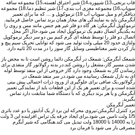
قاب برنجی،13) شیپوره،14) شیر احتراق آهسته،15) مجموعه ساقه
سوپاپ،16) مجموعه مغزی آب بندی،17) شیر تنظیم دما،18) مجموعه
دیافگرام و میل سوپاپ آب 19) ترموکوپل و … که ما برای تعمیر
آبگرمکن باید به نمایندگی های مجاز همان برند تماس حاصل فرمایید.
ترموکوپل آبگرمکن: هر گاه دو فلز غیر هم جنس مانند مس و روی را
به یکدیگر اتصال دهیم یک ترموکوپل ایجاد می شود.حال اگر محل
اتصال دو فلز را توسط شعله ای گرم کنیم بین دو سر دیگر ترموکوپل
ولتاژی حدود 20 میلی ولت تولید می شود که توانایی تحریک سیم پیچ و
باز کردن شیر مغناطیسی وسایل گاز سوز را در مدت 20 ثانیه دارد.
شمعک آبگرمکن: شمعک در آبگرمکن دائما روشن است تا به محض باز
شدن مسیر گاز،مشعل را روشن کند.در بدنه رگولاتور گاز منفذی برای
رساندن گاز به شمعک وجود دارد گاز خروجی از این منفذ توسط لوله
ای به نازل شمعک رسانیده می شود.در سر منفذ شمعک در
رگولاتور،یک صافی برای جلوگیری از ورود ذرات احتمالی پیش بینی
شده است.و برای تعمیر هر یک از این قطعات باید از نمایندگی تعمیر
آبگرمکن و یا هر برند دیگری که با دستگاه شما متابقت دارد تماس
بگیرید.
تعمیر آبگرمکن
برد کنترل آبگرمکن:نیروی محرکه این برد از یک آدابتور یا دو عدد باتری
1/5 ولت تامین می شود.برای ایجاد جرقه یک تراس افزاینده این 3 ولت
را به 14000 تا 18000 ولت تبدیل می کند.هنگامی که شیر آبگرم
مصرفی باز می شود با فرمان برد