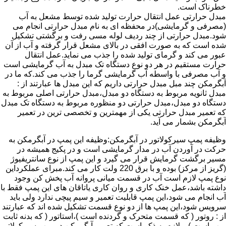
خطرناک است.
مبدل حرارتی عمل انتقال حرارت تولید شده توسط مشعل به آب
(مصرفی و گرمایشی)در محفظه ای به نام مبدل حرارتی انجام می
شود.مبدل حرارتی از چند ردیف لوله مسی رفت و برگشتی تشکیل
شده است که به صورت افقی در بالای مشعل قرار گرفته و آب از آن
عبور می کند و گرمای تولید شده را جذب می نماید.عمل انتقال
حرارت مستقیم در هر دو نوع دستگاه تک مبدل به آب گرمایشی است
و آب مصرفی با واسطه آب گرمایشی گرما را جذب می کند.که ما در
آبگرمکن چند مبل مبدل حرارتی داریم که این مبدل ها عبارتند از :
مبدل ثانویه مربوط به دستگاه دو مبدل،مبدل حرارتی اصلی مربوط به
دستگاه دو مبدل،مبدل حرارتی دو منظوره مربوط به دستگاه تک مبدل
که تعمیر مبدل حرارتی یکی از مهمترین و تخصصی ترین در تعمیر
آبگرمکن بشمار می آید.
وظیفه پمپ سیرکولاتور در آبگرمکن:وظیفه این پمپ در آبگرمکن به
حرکت در آوردن آب در مدار گرمایشی است و در پکیج همیشه در
مسیر برگشت گرمایش قرار می گیرد و این پمپ از نوع سانتریفیوژ
(گریز از مرکز) بوده و با برق 220 ولت کار می کند.مبرای عملکرداین
نوع پمپ لازم است آب در قسمت میانی پروانه آب پخش کن وجود
داشته باشد،عمل خنک کاری و روان کاری یاتاقان های این پمپ فقط با
آب انجام می شود،این پمپ قابلیت تعمیر و سیم پیچی ندارد ولی باید
سرویس شود،این پمپ ها از دو نوع قسمت تشکیل شده اند که عبارتند
از : روتور ( که قسمت متحرک و گردنده است )،استاتور ( که بدنه ثابت
پمپ است ) و لازم به ذکر است که تعمیر آبگرمکن در پمپ سیرکولاتور