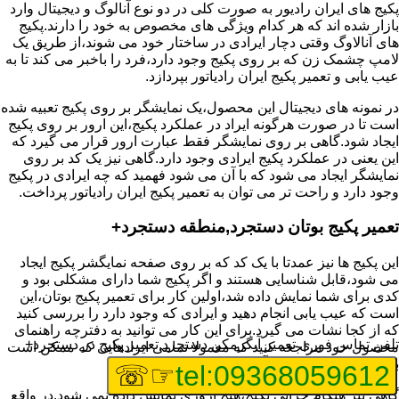
پکیج های ایران رادیور به صورت کلی در دو نوع آنالوگ و دیجیتال وارد
بازار شده اند که هر کدام ویژگی های مخصوص به خود را دارند.پکیج
های آنالاوگ وقتی دچار ایرادی در ساختار خود می شوند،از طریق یک
لامپ چشمک زن که بر روی پکیج وجود دارد،فرد را باخبر می کند تا به
عیب یابی و تعمیر پکیج ایران رادیاتور بپردازد.
در نمونه های دیجیتال این محصول،یک نمایشگر بر روی پکیج تعبیه شده
است تا در صورت هرگونه ایراد در عملکرد پکیج،این ارور بر روی پکیج
ایجاد شود.گاهی بر روی نمایشگر فقط عبارت ارور قرار می گیرد که
این یعنی در عملکرد پکیج ایرادی وجود دارد.گاهی نیز یک کد بر روی
نمایشگر ایجاد می شود که با آن می شود فهمید که چه ایرادی در پکیج
وجود دارد و راحت تر می توان به تعمیر پکیج ایران رادیاتور پرداخت.
تعمیر پکیج بوتان دستجرد,منطقه دستجرد+
این پکیج ها نیز عمدتا با یک کد که بر روی صفحه نمایگشر پکیج ایجاد
می شود،قابل شناسایی هستند و اگر پکیج شما دارای مشکلی بود و
کدی برای شما نمایش داده شد،اولین کار برای تعمیر پکیج بوتان،این
است که عیب یابی انجام دهید و ایرادی که وجود دارد را بررسی کنید
که از کجا نشات می گیرد.برای این کار می توانید به دفترچه راهنمای
تلفن تماس فوری
تعمیر آبگرمکن دستجرد,تعمیر پکیج در دستجرد+
محصول خود مراجعه کنید که معمولا تمامی ایرادهایی که ممکن است
برای پکیج پیش بیاید در آن قرار گرفته است.
☞☏
tel:09368059612
گاهی نیز هنگام خرابی پکیج،هیچ اروری نمایش داده نمی شود.در واقع