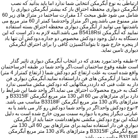
ارتباطی به نوع آبگرمکن انتخابی شما ندارد اما باید بدانید که نصب
آبگرمکن دیواری محفظه احتراق باز که بیشتر آبگرمکن دیواری را
شامل می شود طبق مبحث 17 مقرارت ساختما در متراژ های زیر 60
متر ممنوع می باشد.پس اگر متراژ واحدشما کمتر از 60 متر مربع می
باشدتنها می توانید از آبگرمکن دیواری محفظه احتراق بسته استفاده
نمایید که آبگرمکن B5418Rsi می باشد.البته لازم به ذکر است که این
دستگاه به دلیل وجود دودکش مخصوص دو جداره،دودکش آن تنها باد
از پنجره خارج شود تا بتوانداکسیژن کافی را برای احتراق آبگرمکن
دیواری تامین نماید.
۲-طبقه واحد:مورد بعدی که در انتخاب آبگرمکن دیواری تاثیر گذار
است طبقه وقوع ساختمان است،اگر واحد شما در طبقه آخرساختمان
واقع شده است به علت ارتفاع کم دودکش شما ( ارتفاع کمتراز 4 متر)
باید حتما از آبگرمکن های فن داراستفاده نمایید.آبگرمکن دیواری فن
دار به علت فنی که دارددرمکانهایی که دودکش مکش مناسبی ندارد
کمک به خروج محصولات احتراق می نماید.اگر واحد شما این شرایط را
دارد برای متراژهای بین 60 الی 130 متر مربع آبگرمکن B3315IF و
متراژهای بالای 130 متر مربع آبگرمکن B3318IF مناسب می باشد.
۳-نوع دودکش واحد:اگر در واحد شما دودکش رو کار می باشد یا به
عبارتی دیگراز پنجره یا دیواربه سمت بیرون خارج شده است به دلیل
اینکه این نوع دودکش مکشی نخواهدداشت حتما باید از آبگرمکن
دیواری فن دار استفاده نمایید.برای متراژهای بین 60 الی 130 متر
مربع آبگرمکن B3315IF و متراژهای بالای 130 متر مربع آبگرمکن
B3318IF مناسب می باشد.