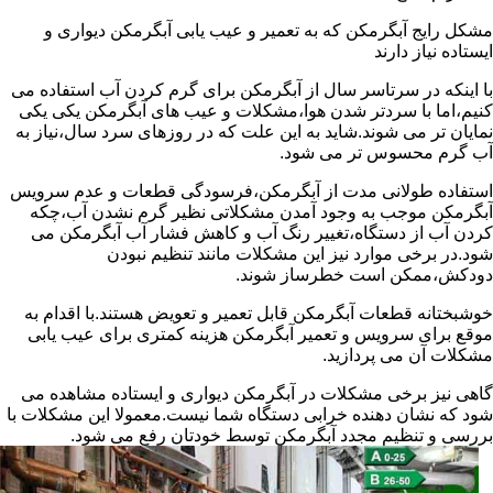
مشکل رایج آبگرمکن که به تعمیر و عیب یابی آبگرمکن دیواری و
ایستاده نیاز دارند
با اینکه در سرتاسر سال از آبگرمکن برای گرم کردن آب استفاده می
کنیم،اما با سردتر شدن هوا،مشکلات و عیب های آبگرمکن یکی یکی
نمایان تر می شوند.شاید به این علت که در روزهای سرد سال،نیاز به
آب گرم محسوس تر می شود.
استفاده طولانی مدت از آبگرمکن،فرسودگی قطعات و عدم سرویس
آبگرمکن موجب به وجود آمدن مشکلاتی نظیر گرم نشدن آب،چکه
کردن آب از دستگاه،تغییر رنگ آب و کاهش فشار آب آبگرمکن می
شود.در برخی موارد نیز این مشکلات مانند تنظیم نبودن
دودکش،ممکن است خطرساز شوند.
خوشبختانه قطعات آبگرمکن قابل تعمیر و تعویض هستند.با اقدام به
موقع برای سرویس و تعمیر آبگرمکن هزینه کمتری برای عیب یابی
مشکلات آن می پردازید.
گاهی نیز برخی مشکلات در آبگرمکن دیواری و ایستاده مشاهده می
شود که نشان دهنده خرابی دستگاه شما نیست.معمولا این مشکلات با
بررسی و تنظیم مجدد آبگرمکن توسط خودتان رفع می شود.