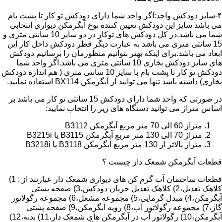
۴-سایز دودکش واحد:اگر واحد شما دارای دودکش تو کار تا پشت بام
می باشد سایز این دودکش تعیین کننده نوع آبگرمکن دیواری انتخابی
شما می باشد.در کل دودکش های توکار در دو سایز 10 سانتی متری و
15 سانتی متری می باشد به عبارت دیگر قطر دودکش داخل کار این
ابعاد می باشد.برای اینکه بهتر بتوانیم منظورمان را برسانیم دودکش
های سایز دودکش بخاری 10 سانتی متری می باشد.اگر واحد شما
دودکش تو کار تا پشت بام با سایز 10 سانتی متری ( هم اندازه دودکش
بخاری) داشته باشد تنها می توانید از آبگرمکن BX114 استفاده نمایید.
در صورتی که واحد شما دارای دودکش 15 سانتی تو کار می باشد بر
اساس متراژ می توانید دستگاه های زیر را انتخاب نمایید:
متراژ 60 الی 70 متر مربع آبگرمکن B3112
متراژ 70 الی 130 متر مربع آبگرمکن B3115 یا B3215i
متراژ بالاتر از 130 متر مربع آبگرمکن B3118 یا B3218i
قطعات آبگرمکن شمعک دار چیست ؟
قطعات ساختمان آب گرم کن های دیواری شمعک دار عبارتند از : 1)
کلاهک تعدیل،2) کلاهک تعدیل جریان دودکش،3) صفحه پشتی
آبگرمکن،4) مبدل گرمایی،5) مجموعه مشعل،6) مجموعه رگولاتور
گاز،7) مجموعه رگولاتور آب،8) رویه آبگرمکن،9) صفحه پشتی
آبگرمکن،10) رگولاتور آب در آبگرمکن های شمعک دار،11) بدنه،12)