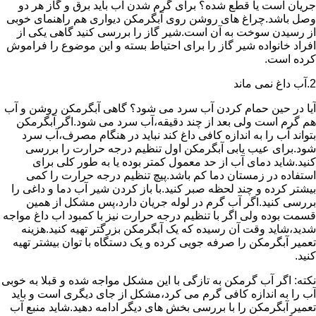
جریان است یا قطع شده؟ برای گرم شدن آب باید برق و گاز هر دو
وصل باشد.چراغ های روشن روی آبگرمکن دیواری هم راهنمای خوبی
از رسیدن سوخت به آن است.شیر گاز را بررسی کنید گاهی یکی از
افراد خانواده شیر گاز را برای احتیاط بسته و این موضوع را فراموش
کرده است.
2.آب داغ نمی ماند
آیا در حین حمام کردن آب سرد می شود؟ گاهی آبگرمکن روشن و آب
هم گرم است ولی بعد از چند دقیقه،آب سرد می شود.اگر آبگرمکن
بتواند آب را به اندازه کافی داغ کند نباید در هنگام مصرف،آب سرد
شود.برای عیب یابی آبگرمکن اول تنظیم درجه حرارت را بررسی
کنید.شاید دمای آب از حد معمول کمتر بوده یا به طور کلی برای
استفاده در زمستان دما کم باشد.پیچ تنظیم درجه حرارت را کمی
بیشتر کرده و چند لحظه صبر کنید.با باز کردن شیر آب دما و داغی را
بررسی کنید.اگر آب گرم در لوله جریان دارد،پس مشکل از همین
قسمت بوده ولی اگر با تنظیم درجه حرارت نیز با کمبود اب داغ مواجه
شدید،شاید وقت آن رسیده که یک آبگرمکن بزرگتر تهیه کنید.هزینه
تعمیر آبگرمکن را صرفه جویی کرده و یک دستگاه با توان بیشتر تهیه
کنید.
نکته: اگر آب گرمکن به تازگی با این مشکل مواجه شده و قبلا به خوبی
آب را به اندازه کافی گرم می کرد،مشکل از جای دیگری است و باید
تعمیر آبگرمکن را با بررسی بخش های دیگر ادامه دهید.شاید منبع آب