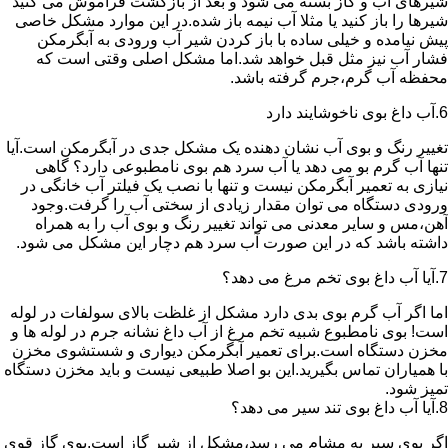
شیرهای آب و گاز بسته می شود و بعد از بازگشت فراموش می کنید
شیرها را باز کنید یا مثلا آب نیمه باز شده.در این موارد مشکل خاصی
پیش نیامده و خیلی ساده با باز کردن شیر آب ورودی به آبگرمکن
فشار آب نیز مثل قبل خواهد شد.اما مشکل اصلی وقتی است که
محفظه آب گرم،جرم گرفته باشد.
6.آب داغ بوی ناخوشایند دارد
تغییر رنگ و بوی آب نشان دهنده یک مشکل جدی در آبگرمکن است.آیا
تنها آب گرم بو می دهد یا آب سرد هم بوی نامطبوعی دارد؟ گاهی
نیازی به تعمیر آبگرمکن نیست و تنها با نصب یک فیلتر آب خانگی در
ورودی دستگاه می توان مقدار زیادی از سختی آب را گرفت.وجود
آهن،مس و سایر معدنی می تواند تغییر رنگ و بوی آب را به همراه
داشته باشد که در این صورت آب سرد هم دچار این مشکل می شود.
7.آیا آب داغ بوی تخم مرغ می دهد؟
اما اگر آب گرم بوی بدی دارد مشکل از غلظت بالای سولفات در لوله
است! بوی نامطبوع شبیه تخم مرغ از آب داغ نشانه جرم در لوله ها و
مخزن دستگاه است.برای تعمیر آبگرمکن دیواری و شستشوی مخزن
با همیاران تماس بگیرید.این بو اصلا طبیعی نیست و باید مخزن دستگاه
تمیز شود.
8.آیا آب داغ بوی تند سیر می دهد؟
اگر بوی سیر به مشام می رسد،مشکل از شیر گاز است.بوی گاز قوی