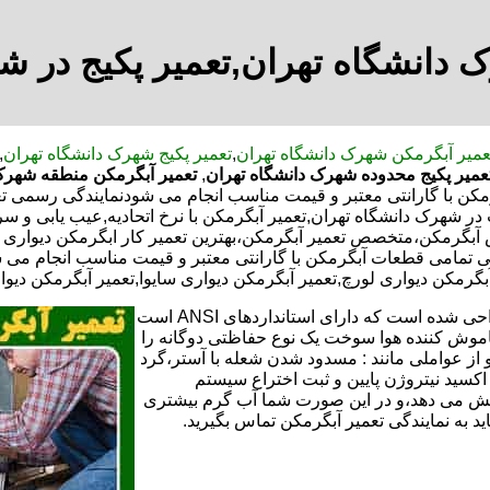
 دانشگاه تهران,تعمیر پکیج در ش
عمیر آبگرمکن شهرک دانشگاه تهران
,
تعمیر پکیج شهرک دانشگاه تهران
,
عمیر پکیج محدوده شهرک دانشگاه تهران
,
تعمیر آبگرمکن منطقه شهرک 
 با گارانتی معتبر و قیمت مناسب انجام می شودنمایندگی رسمی تعمیر
ر شهرک دانشگاه تهران,تعمیر آبگرمکن با نرخ اتحادیه,عیب یابی و 
یس آبگرمکن،متخصص تعمیر آبگرمکن،بهترین تعمیر کار ابگرمکن دیوار
مامی قطعات آبگرمکن با گارانتی معتبر و قیمت مناسب انجام می شود.
آبگرمکن دیواری لورچ,تعمیر آبگرمکن دیواری سایوا,تعمیر آبگرمکن دیو
تعمیر آبگرمکن گازی،آبگرمکن برقی یا آبگرمکن ایستاده ​ آبگرمکن طراحی شده است که دارای استانداردهای ANSI است
خاموش کننده هوا سوخت یک نوع حفاظتی دوگانه را
 از عواملی مانند : مسدود شدن شعله با آستر،گرد
می کندو با طراحی NOX و با استفاده از اکسید نیتروژن پایین و ثبت اختراع سیستم
ا کاهش می دهد،و در این صورت شما آب گرم بیشتری
اید به نمایندگی تعمیر آبگرمکن تماس بگیرید.