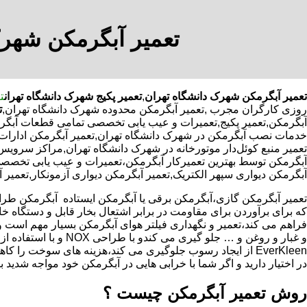
تعمیر آبگرمکن شهرک
تعمیر آبگرمکن شهرک دانشگاه تهران
,
تعمیر پکیج شهرک دانشگاه تهران
ت
روزی کارگران مجرب
,تعمیر آبگرمکن محدوده شهرک دانشگاه تهران,
ت
آبگرمکن,تعمیر پکیج,تعمیرات و عیب یابی تخصصی تمامی قطعات آبگرمکن
خدمات نصب آبگرمکن در شهرک دانشگاه تهران,تعمیر آبگرمکن ادارات د
تعمیر منبع کوئل‌دار موتورخانه در شهرک دانشگاه تهران,مراکز سرو
آبگرمکن توسط بهترین تعمیرکار آبگرمکن،تعمیرات و عیب یابی تخصصی ت
آبگرمکن دیواری سپهر الکتریک,تعمیر آبگرمکن دیواری آزمونکار,تعمیر 
که برای برآوردن برای مقاومت در برابر اشتعال بخار قابل و دستگاه 
فراهم می کند،تعمیر و نگهداری فیلتر هوای آبگرمکن بسیار مهم است و
و غبار و روغن و … جلو گیری 
EverKleen از ایجاد رسوب جلوگیری می کند،هزینه های سوخت ر
در اختیار دارید و اگر شما با خرابی هایی در آبگرمکن خود مواجه شدید ب
روش تعمیر آبگرمکن چیست ؟