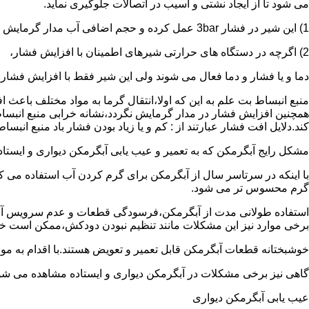
می شود تا از ایجاد نشتی و آسیب در اتصالات جلوگیری نماید.
1) این شیر در فشار 3bar عمل کرده و حجم اضافی آب مدار گرمایش را تخلیه می کند.
2) اگرچه در دستگاه های حرارتی شیرهای اطمینان با افزایش فشار،
دما و یا فشار و دما فعال می شوند ولی این شیر فقط با افزایش فشار
منبع انبساط بت علم به این که اولا،انتقال گرما به مواد مختلف باعث
همچنین افزایش فشار در مدار گرمایش نگردد،نشانه خرابی منبع انبساط
کند.دلایل افت فشار عبارتند از : کم و یا زیاد بودن فشار باد منبع انب
مشکل رایج آبگرمکن که به تعمیر و عیب یابی آبگرمکن دیواری و ایستاده 
با اینکه در سرتاسر سال از آبگرمکن برای گرم کردن آب استفاده می ک
گرم محسوس تر می شود.
استفاده طولانی مدت از آبگرمکن،فرسودگی قطعات و عدم سرویس آبگ
برخی موارد نیز این مشکلات مانند تنظیم نبودن دودکش،ممکن است خ
خوشبختانه قطعات آبگرمکن قابل تعمیر و تعویض هستند.با اقدام به م
گاهی نیز برخی مشکلات در آبگرمکن دیواری و ایستاده مشاهده می شو
عیب یابی آبگرمکن دیواری