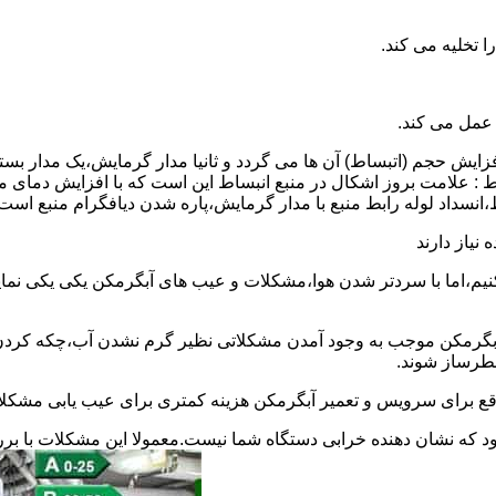
 عمل می کند.
 افزایش حجم (اتبساط) آن ها می گردد و ثانیا مدار گرمایش،یک مدار ب
 : علامت بروز اشکال در منبع انبساط این است که با افزایش دمای م
ساط،انسداد لوله رابط منبع با مدار گرمایش،پاره شدن دیافگرام منبع است
نیاز دارند
نیم،اما با سردتر شدن هوا،مشکلات و عیب های آبگرمکن یکی یکی نمای
رمکن موجب به وجود آمدن مشکلاتی نظیر گرم نشدن آب،چکه کردن آ
طرساز شوند.
وقع برای سرویس و تعمیر آبگرمکن هزینه کمتری برای عیب یابی مشکلا
د که نشان دهنده خرابی دستگاه شما نیست.معمولا این مشکلات با ب