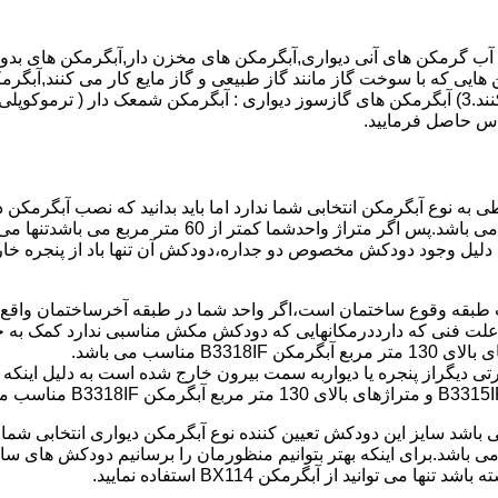
هایی که با سوخت گاز مانند گاز طبیعی و گاز مایع کار می کنند,آبگرمک
کنند,آبگرمکن هایی که با انرژی حیدری مانند آبگرمکن حیدری کار می کنند.3) آبگرمکن های گازسوز دیواری
باطی به نوع آبگرمکن انتخابی شما ندارد اما باید بدانید که نصب آبگرم
شود طبق مبحث 17 مقرارت ساختما در متراژ های زیر 60 متر
این دستگاه به دلیل وجود دودکش مخصوص دو جداره،دودکش آن تنها باد از پنجر
به علت فنی که دارددرمکانهایی که دودکش مکش مناسبی ندارد کمک به خ
رتی دیگراز پنجره یا دیواربه سمت بیرون خارج شده است به دلیل اینک