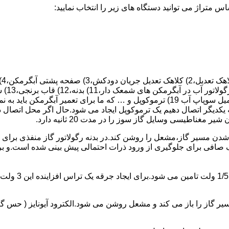
 یکدیگر اتصال دهیم یک ترموکوپل ایجاد می شود.حال اگر محل اتصال د
ن مسیر گاز،مشعل را روشن کند.در بدنه رگولاتور گاز منفذی برای ر
افی برای جلوگیری از ورود ذرات احتمالی پیش بینی شده است.و برای ت
از را باز می کند و مشعل روشن می شود.الکترود آیونایز ( حس گر ) 