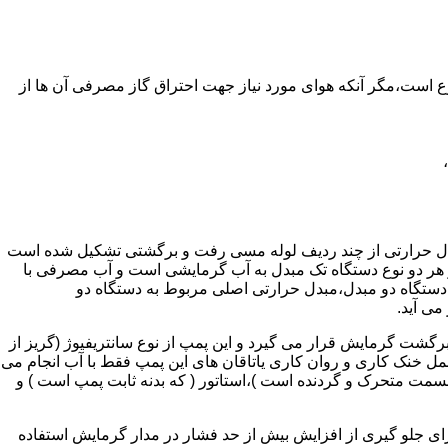
ر واحدهای مسکونی و غیر مسکونی که مسحت آن ها کمتر از 60 متر مربع باشد ممنوع است،مگر آنکه هوای مورد نیاز جهت احتراق گاز مصرفی آن ها از
دل حرارتی از چند ردیف لوله مسی رفت و برگشتی تشکیل شده است
ر هر دو نوع دستگاه تک مبدل به آب گرمایشی است و آب مصرفی با
ه دستگاه دو مبدل،مبدل حرارتی اصلی مربوط به دستگاه دو
می آید.
گشت گرمایش قرار می گیرد و این پمپ از نوع سانتریفیوژ (گریز از
 باشد،عمل خنک کاری و روان کاری یاتاقان های این پمپ فقط با آب انجام می
 قسمت متحرک و گردنده است )،استاتور ( که بدنه ثابت پمپ است ) و
رای جلو گیری از افزایش بیش از حد فشار در مدار گرمایش استفاده