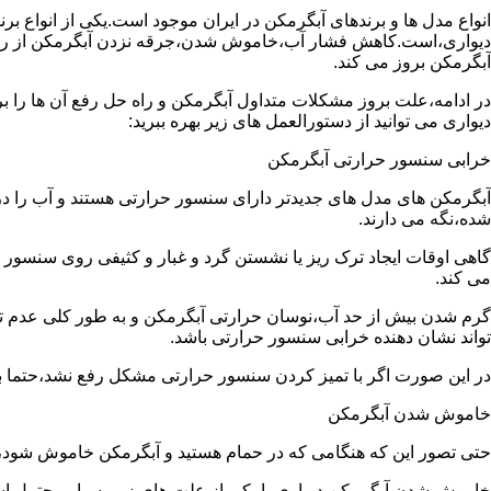
انواع مدل ها و برندهای آبگرمکن در ایران موجود است.یکی از انواع بر
دیواری،است.کاهش فشار آب،خاموش شدن،جرقه نزدن آبگرمکن از رایج
آبگرمکن بروز می کند.
در ادامه،علت بروز مشکلات متداول آبگرمکن و راه حل رفع آن ها را ب
دیواری می توانید از دستورالعمل های زیر بهره ببرید:
خرابی سنسور حرارتی آبگرمکن
آبگرمکن های مدل های جدیدتر دارای سنسور حرارتی هستند و آب را د
شده،نگه می دارند.
گاهی اوقات ایجاد ترک ریز یا نشستن گرد و غبار و کثیفی روی سنسور ح
می کند.
گرم شدن بیش از حد آب،نوسان حرارتی آبگرمکن و به طور کلی عدم 
تواند نشان دهنده خرابی سنسور حرارتی باشد.
در این صورت اگر با تمیز کردن سنسور حرارتی مشکل رفع نشد،حتما ب
خاموش شدن آبگرمکن
حتی تصور این که هنگامی که در حمام هستید و آبگرمکن خاموش شو
خاموش شدن آبگرمکن دیواری با یکی از علت های زیر بسیار محتمل ا