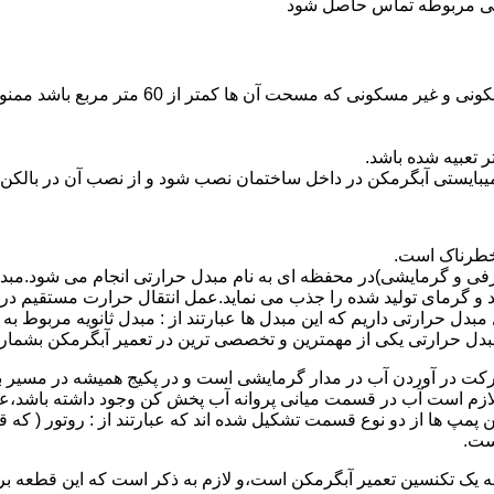
ندگی مربوطه تماس حاصل شود
نصب وسایل گاز سوز پر مصرف مانند آبگرمکن د
یبایستی آبگرمکن در داخل ساختمان نصب شود و از نصب آن در بالکن،
 خطرناک است.
فی و گرمایشی)در محفظه ای به نام مبدل حرارتی انجام می شود.مب
د و گرمای تولید شده را جذب می نماید.عمل انتقال حرارت مستقیم د
دل حرارتی داریم که این مبدل ها عبارتند از : مبدل ثانویه مربوط ب
دل حرارتی یکی از مهمترین و تخصصی ترین در تعمیر آبگرمکن بشمار 
کت در آوردن آب در مدار گرمایشی است و در پکیج همیشه در مسیر بر
ملکرداین نوع پمپ لازم است آب در قسمت میانی پروانه آب پخش کن وجود داشته
 پمپ ها از دو نوع قسمت تشکیل شده اند که عبارتند از : روتور ( که
ست.
 به یک تکنسین تعمیر آبگرمکن است،و لازم به ذکر است که این قطعه ب