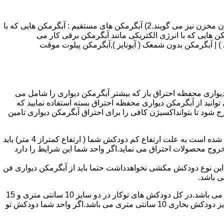
انواع آبگرمکن و تعمیر آبگرمکن عبارتند از : 1) آبگرمکن های گاز سوز : آب گرمکن های آنی دیواری,آبگرمکن های مخزن دار,آبگرمکن های بدون مخزن نیز می گویند.2) آبگرمکن های مستقیم : آبگرمکن هایی که با
ن هایی که با انرژی الکتریکی مانند آبگرمکن برقی کار می
 : آبگرمکن شمعک دار ( ترموکوپلی ) | آبگرمکن بدون شمعک ( آیونایز ),آبگرمکن پیلوت موقت
کن دیواری محفظه احتراق باز که بیشتر آبگرمکن دیواری را شامل می
 ممنوع می باشد.پس اگر متراژ واحدشما کمتر از 60 متر مربع می باشدتنها می توانید از آبگرمکن دیواری محفظه احتراق بسته استفاده نمایید که
ه خارج شود تا بتوانداکسیژن کافی را برای احتراق آبگرمکن دیواری تامین
۲-طبقه واحد:مورد بعدی که در انتخاب آبگرمکن دیواری تاثیر گذار است طبقه وقوع ساختمان است،اگر واحد شما در طبقه آخرساختمان واقع شده است به علت ارتفاع کم دودکش شما ( ارتفاع کمتراز 4 متر) باید
روج محصولات احتراق می نماید.اگر واحد شما این شرایط را دارد
ه این نوع دودکش مکشی نخواهدداشت حتما باید از آبگرمکن دیواری فن
۴-سایز دودکش واحد:اگر واحد شما دارای دودکش تو کار تا پشت بام می باشد سایز این دودکش تعیین کننده نوع آبگرمکن دیواری انتخابی شما می باشد.در کل دودکش های توکار در دو سایز 10 سانتی متری و 15
سانتی متری می باشد به عبارت دیگر قطر دودکش داخل کار این ابعاد می باشد.برای اینکه بهتر بتوانیم منظورمان را برسانیم دودکش های سایز دودکش بخاری 10 سانتی متری می باشد.اگر واحد شما دودکش تو