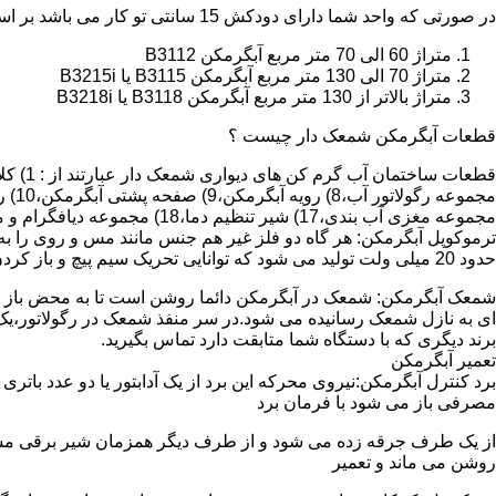
در صورتی که واحد شما دارای دودکش 15 سانتی تو کار می باشد بر اساس متراژ می توانید دستگاه های زیر را انتخاب نمایید:
متراژ 60 الی 70 متر مربع آبگرمکن B3112
متراژ 70 الی 130 متر مربع آبگرمکن B3115 یا B3215i
متراژ بالاتر از 130 متر مربع آبگرمکن B3118 یا B3218i
قطعات آبگرمکن شمعک دار چیست ؟
مجموعه مغزی آب بندی،17) شیر تنظیم دما،18) مجموعه دیافگرام و میل سوپاپ آب 19) ترموکوپل و … که ما برای تعمیر آبگرمکن باید به نمایندگی های مجاز همان برند تماس حاصل فرمایید.
ترموکوپل آبگرمکن: هر گاه دو فلز غیر هم جنس مانند مس و روی را به
حدود 20 میلی ولت تولید می شود که توانایی تحریک سیم پیچ و باز کردن شیر مغناطیسی وسایل گاز سوز را در مدت 20 ثانیه دارد.
شمعک آبگرمکن: شمعک در آبگرمکن دائما روشن است تا به محض باز شد
ای به نازل شمعک رسانیده می شود.در سر منفذ شمعک در رگولاتور،یک ص
برند دیگری که با دستگاه شما متابقت دارد تماس بگیرید.
تعمیر آبگرمکن
مصرفی باز می شود با فرمان برد
از یک طرف جرقه زده می شود و از طرف دیگر همزمان شیر برقی مسیر گ
روشن می ماند و تعمیر