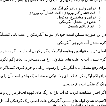
خرابی واشر دیافراگم آبگرمکن
افت فشار گاز ورودی؛ افت فشار آب ورودی
خرابی و مشکل ترموکوپل
نقص در مشعل آبگرمکن
ارتفاع بالای شمعک
در این صورت ممکن است خودتان نتوانید آبگرمکن را عیب یابی کنید.آن
گرم نشدن آب خروجی آبگرمکن
اصلی ترین و تنهاترین وظیفه آبگرمکن،گرم کردن آب است.اگر به هر دلی
گرم نشدن آب به علت های متفاوتی رخ می دهد.خرابی دیافراگم آبگر
برای رفع مشکل باید آبگرمکن را رسوب زدایی و جرم گیری کنید.اگر ه
دیافراگم آبگرمکن قطعه ای پلاستیکی و مشابه یک واشر است.آن را پیدا 
رنگ گرفتگی آب داغ خروجی
اگر اخیرا مشاهده کردید که آب داغ به رنگ های قهوه ای،قرمز،زرد و
اکسیده شدن لوله های مسی آبگرمکن علت اصلی رنگ گرفتگی آب داغ ا
سلامت شما و خانواده تان خواهد شد.