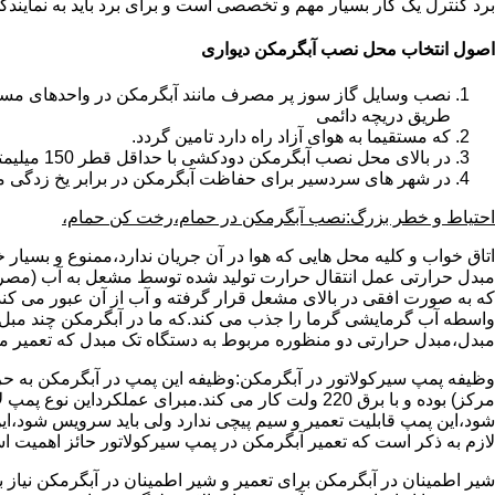
برد کنترل یک کار بسیار مهم و تخصصی است و برای برد باید به نمای
اصول انتخاب محل نصب آبگرمکن دیواری
طریق دریچه دائمی
که مستقیما به هوای آزاد راه دارد تامین گردد.
در بالای محل نصب آبگرمکن دودکشی با حداقل قطر 150 میلیمتر تعبیه شده باشد.
در شهر های سردسیر برای حفاظت آبگرمکن در برابر یخ زدگی م
احتیاط و خطر بزرگ:نصب آبگرمکن در حمام،رخت کن حمام،
اتاق خواب و کلیه محل هایی که هوا در آن جریان ندارد،ممنوع و بسیار
مبدل حرارتی عمل انتقال حرارت تولید شده توسط مشعل به آب (مصر
که به صورت افقی در بالای مشعل قرار گرفته و آب از آن عبور می کن
واسطه آب گرمایشی گرما را جذب می کند.که ما در آبگرمکن چند مبل مب
مبدل،مبدل حرارتی دو منظوره مربوط به دستگاه تک مبدل که تعمیر مب
وظیفه پمپ سیرکولاتور در آبگرمکن:وظیفه این پمپ در آبگرمکن به حر
مرکز) بوده و با برق 220 ولت کار می کند.مبرای ع
شود،این پمپ قابلیت تعمیر و سیم پیچی ندارد ولی باید سرویس شود،این
لازم به ذکر است که تعمیر آبگرمکن در پمپ سیرکولاتور حائز اهمیت ا
شیر اطمینان در آبگرمکن برای تعمیر و شیر اطمینان در آبگرمکن نیاز