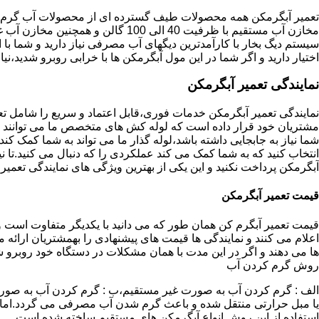
تعمیر آبگرمکن همه محصولات طیف گسترده ای از محصولات آب گرم ار
مخازن آب مستقیم با ظرفیت 40 الی 100 گا
اختیار دارید و اگر شما در این مول آبگرمکن ها با خرابی روبرو شدید،نیا
نمایندگی تعمیر آبگرمکن
نمایندگی تعمیر آبگرمکن خدمات فوری،قابل اعتماد و سریع را شامل ت
مشتریان خود قرار داده است که لوله کش های متخصص ما می توانند مدل
شما نیاز به جابجایی داشته باشد،لوله گذار ما می تواند به شما کمک 
انتخاب کنید که به شما کمک می کند عملکردی را که دنبال می کنید.تا نیا
آبگرمکن پرداخت نکنید و این یکی از بهترین ویژگی های نمایندگی تعمی
قیمت تعمیر آبگرمکن
قیمت تعمیر آبگرم کن همان طور که می دانید با یکدیگر متفاوت است و 
اعلام می کنند و نمایندگی ها قیمت های پیشنهادی را بهمشتریان ارائه 
ها می دهند و اگر در این مدت با همان مشکلات در دستگاه خود روبرو ش
روش گرم کردن آب
الف : گرم کردن آب به صورت غیر مستقیم،ب : گرم کردن آب به صورت
یا مبل حرارتی منتقل شده و باعث گرم شدن آب مصرفی می گردد.اماد
استفاده از این روش انواع آبگرمکن های مستقیم ساخته شده است.