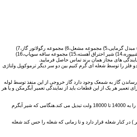
قطعات ساختمان آب گرم کن های دیواری شمعک دار عبارتند از : 1) کلاهک تعدیل،2) کلاهک تعدیل جریان دودکش،3) صفحه پشتی آبگرمکن،4) مبدل گرمایی،5) مجموعه مشعل،6) مجموعه رگولاتور گاز،7)
مجموعه رگولاتور آب،8) رویه آبگرمکن،9) صفحه پشتی آبگرمکن،10) رگولاتور آب در آبگرمکن های شمعک دار،11) بدنه،12) قاب برنجی،13) شیپوره،14) شیر احتراق آهسته،15) مجموعه ساقه سوپاپ،16)
و فلز را توسط شعله ای گرم کنیم بین دو سر دیگر ترموکوپل ولتاژی
ساندن گاز به شمعک وجود دارد گاز خروجی از این منفذ توسط لوله
عمیر هر یک از این قطعات باید از نمایندگی تعمیر آبگرمکن و یا هر
برد کنترل آبگرمکن:نیروی محرکه این برد از یک آدابتور یا دو عدد باتری 1/5 ولت تامین می شود.برای ایجاد جرقه یک تراس افزاینده این 3 ولت را به 14000 تا 18000 ولت تبدیل می کند.هنگامی که شیر آبگرم
در کنار شعله قرار دارد و تا زمانی که شعله را حس کند شعله