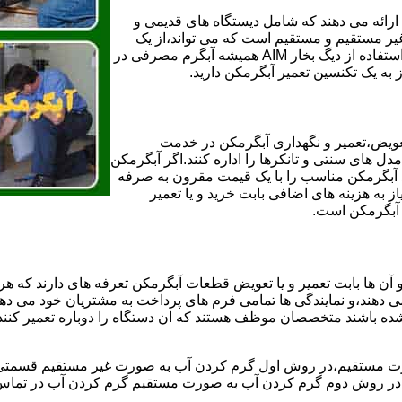
ائه می دهند که شامل دیستگاه های قدیمی و
لن و همچنین مخازن آب غیر مستقیم و مستقیم است که می تواند،از یک
سیستم دیگ بخار با کارآمدترین دیگهای آب مصرفی نیاز دارید و شما با استفاده از دیگ بخار AIM همیشه آبگرم مصرفی در
ز به یک تکنسین تعمیر آبگرمکن دارید.
عویض،تعمیر و نگهداری آبگرمکن در خدمت
 های سنتی و تانکرها را اداره کنند.اگر آبگرمکن
کند آبگرمکن مناسب را با یک قیمت مقرون به صرفه
ز به هزینه های اضافی بابت خرید و یا تعمیر
ر آبگرمکن است.
آن ها بابت تعمیر و یا تعویض قطعات آبگرمکن تعرفه های دارند که هر 
می دهند،و نمایندگی ها تمامی فرم های پرداخت به مشتریان خود می دهند
ده باشند متخصصان موظف هستند که ان دستگاه را دوباره تعمیر کنند و
 مستقیم،در روش اول گرم کردن آب به صورت غیر مستقیم قسمتی از 
ر روش دوم گرم کردن آب به صورت مستقیم گرم کردن آب در تماس مس