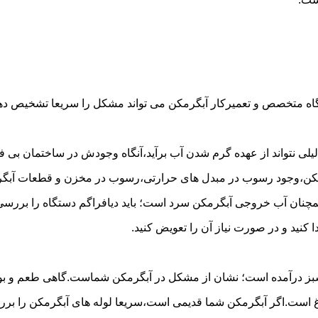
گاه متخصص و تعمیرکار آبگرمکن می تواند مشکل را سریعا تشخیص دهد 
لی نتواند از عهده گرم شدن آب برآید،آنگاه وجودش در ساختمان بی فای
مکن،وجود رسوب در مبدل های حرارتی،رسوب در مخزن و قطعات آبگرم
مچنان آب خروجی آبگرمکن سرد است؛ باید دیافراگم دستگاه را بررسی 
کنید و در صورت نیاز آن را تعویض کنید.
 سبز درآمده است؛ نشان از مشکل در آبگرمکن شماست.گاهی طعم و بوی 
ست.اگر آبگرمکن شما قدیمی است،سریعا لوله های آبگرمکن را بررسی