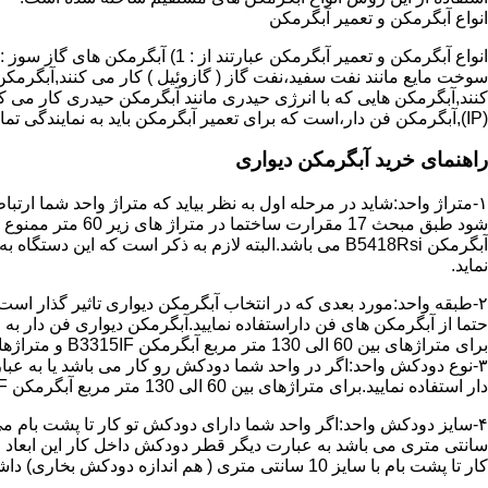
انواع آبگرمکن و تعمیر آبگرمکن
سوخت مایع مانند نفت سفید،نفت گاز ( گازوئیل ) کار می کنند,آبگرمکن 
(IP),آبگرمکن فن دار،است که برای تعمیر آبگرمکن باید به نمایندگی تماس حاصل فرمایید.
راهنمای خرید آبگرمکن دیواری
۱-متراژ واحد:شاید در مرحله اول به نظر بیاید که متراژ واحد شما ارت
آبگرمکن B5418Rsi می باشد.البته لازم به ذکر است که 
نماید.
حتما از آبگرمکن های فن داراستفاده نمایید.آبگرمکن دیواری فن دار 
برای متراژهای بین 60 الی 130 متر مربع آبگرمکن B3315IF و متراژهای بالای 130 متر مربع آبگرمکن B3318IF مناسب می باشد.
۳-نوع دودکش واحد:اگر در واحد شما دودکش رو کار می باشد یا به عبا
دار استفاده نمایید.برای متراژهای بین 60 الی 130 متر مربع آبگرمکن B3315IF و متراژهای بالای 130 متر مربع آبگرمکن B3318IF مناسب می باشد.
کار تا پشت بام با سایز 10 سانتی متری ( هم اندازه دودکش بخاری) داشته باشد تنها می توانید از آبگرمکن BX114 استفاده نمایید.