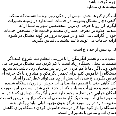
جرم گرفته باشد.
نوشته های مشابه
آب گرم کن ها بخش مهمی از زندگی روزمره ما هستند،که ممکنه
گاهی دچار مشکل بشن.ما در خدمات استاندارد در زمینه تعمیرات
آبگرم کن رو با حرفه ای ترین متخصصین شهر به شما ارائه
میدیم.علاوه بر معرفی همیاران معتمد و قیمت های مشخص خدمات
خود را گارانتی می کنه و در صورت بروز هر گونه مشکل در شیوه
ارائه خدمات می تونید با تیم پشتیبانی تماس بگیرید.
3.آب بیش از حد داغ است
عیب یابی و تعمیر آبگرمگن را با بررسی تنظیم دما شروع کنید.اگر
تنظیمات فعلی دستگاه زیاد است با کم کردن دما مشکل برطرف می
شود ولی اگر دما با کم کردن حرارت نیز همچنان زیاد باشد،باید سریع
دستگاه را خاموش کنید.برای تعمیر آبگرمکن و مشاوره با یک حرفه ای
تماس بگیرد.داغ شدن آب بیش از حد می تواند خطراتی را ایجاد
کند.گاهی حتی با تنظیم دما،صدای آب جوش از درون دستگاه شنیده
می شود و دمای آب بسیار بالاتر از حد تنظیم شده است.در این صورت
امکان خرابی شیر تنظیم وجود دارد.تعمیر آبگرمکن دیواری که قادر به
تنظیم دمای آب نیست یک کار تخصصی است که نیاز به تعویض قسمت
معیوب دارد.در این مورد هرگز بدون تجربه قبلی نباید روکش بدنه
دستگاه را باز کنید.تنها کار درست خاموش کردن دستگاه برای کاهش
دمای آب و تماس با تعمیرکار است.