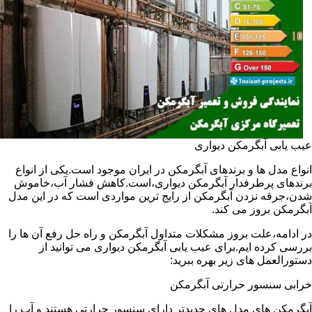
عیب یابی آبگرمکن دیواری
انواع مدل ها و برندهای آبگرمکن در ایران موجود است.یکی از انواع
برندهای پرطرفدار آبگرمکن دیواری،است.کاهش فشار آب،خاموش
شدن،جرقه نزدن آبگرمکن از رایج ترین مواردی است که در این مدل
آبگرمکن بروز می کند.
در ادامه،علت بروز مشکلات متداول آبگرمکن و راه حل رفع آن ها را
بررسی کرده ایم.برای عیب یابی آبگرمکن دیواری می توانید از
دستورالعمل های زیر بهره ببرید:
خرابی سنسور حرارتی آبگرمکن
آبگرمکن های مدل های جدیدتر دارای سنسور حرارتی هستند و آب را