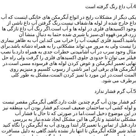
4.آب داغ رنگ گرفته است
یکی دیگر از مشکلات رایج در انواع آبگرمکن های خانگی اینست که آب
داغ خارج شده از لوله ها،شفاف نیست.رنگ گرفتن آب داغ ناشی از
وجود اکسیدهای فلزی در لوله ها و آب است.اگر رنگ آب داغ تازگی ها
زرد،قرمز،قهوه ای،سبز یا شیری شده حتما به دنبال منشا آن
باشید.اکسید فلزی کیفیت آب را خراب می کند.این آب به ظاهر بیماری
زا نیست ولی به مرور می تواند مشکلاتی را به همراه دشاته باشد.برای
مثال وجود سرب در آب آشامیدنی خطرات جدی به همراه دارد.با نصب
فیلتر می توان تا حدودی جلوی اکسیدهای فلزی را گرفت ولی راه حل
نهایی تعمیر آبگرمکن و عوض کردن لوله های فرسوده مسی است.در
آبگرمکن های برقی این امر ناشی از رسوب کلسیم و منیزیم روی
المنت است.در این مورد با تمیز کردن المنت،مشکل به طور کلی
برطرف می شود.
5.آب گرم فشار ندارد
کم فشار بودن آب گرم چندین علت دارد.گاهی آبگرمکن مقصر نیست
و لوله کشی آب ساختمان ضعیف است.کم فشار بودن آب منطقه نیز
در این موضوع دخیل است.اما در صورتی که تا حال با فشار آب
مشکلی نداشتید و تازگی ها این مشکل ایجاد شده،نیاز به بررسی
دارد.قبل از تماس با تعمیرکار ابتدا ورودی آب به آبگرمکن را نگاه کنید
شاید شیر فلکه آبگرمکن تا انتها باز نشده باشد.گاهی به دلیل مسافرت