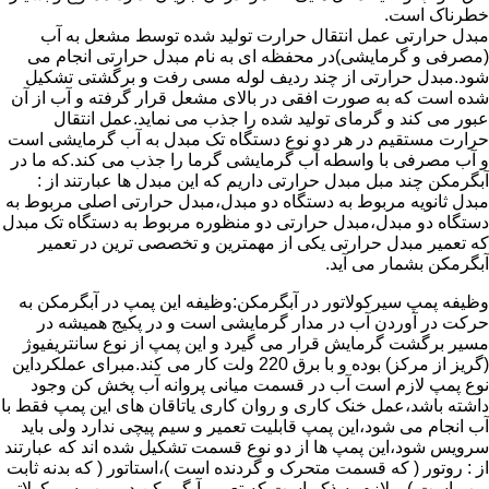
خطرناک است.
مبدل حرارتی عمل انتقال حرارت تولید شده توسط مشعل به آب
(مصرفی و گرمایشی)در محفظه ای به نام مبدل حرارتی انجام می
شود.مبدل حرارتی از چند ردیف لوله مسی رفت و برگشتی تشکیل
شده است که به صورت افقی در بالای مشعل قرار گرفته و آب از آن
عبور می کند و گرمای تولید شده را جذب می نماید.عمل انتقال
حرارت مستقیم در هر دو نوع دستگاه تک مبدل به آب گرمایشی است
و آب مصرفی با واسطه آب گرمایشی گرما را جذب می کند.که ما در
آبگرمکن چند مبل مبدل حرارتی داریم که این مبدل ها عبارتند از :
مبدل ثانویه مربوط به دستگاه دو مبدل،مبدل حرارتی اصلی مربوط به
دستگاه دو مبدل،مبدل حرارتی دو منظوره مربوط به دستگاه تک مبدل
که تعمیر مبدل حرارتی یکی از مهمترین و تخصصی ترین در تعمیر
آبگرمکن بشمار می آید.
وظیفه پمپ سیرکولاتور در آبگرمکن:وظیفه این پمپ در آبگرمکن به
حرکت در آوردن آب در مدار گرمایشی است و در پکیج همیشه در
مسیر برگشت گرمایش قرار می گیرد و این پمپ از نوع سانتریفیوژ
(گریز از مرکز) بوده و با برق 220 ولت کار می کند.مبرای عملکرداین
نوع پمپ لازم است آب در قسمت میانی پروانه آب پخش کن وجود
داشته باشد،عمل خنک کاری و روان کاری یاتاقان های این پمپ فقط با
آب انجام می شود،این پمپ قابلیت تعمیر و سیم پیچی ندارد ولی باید
سرویس شود،این پمپ ها از دو نوع قسمت تشکیل شده اند که عبارتند
از : روتور ( که قسمت متحرک و گردنده است )،استاتور ( که بدنه ثابت
پمپ است ) و لازم به ذکر است که تعمیر آبگرمکن در پمپ سیرکولاتور