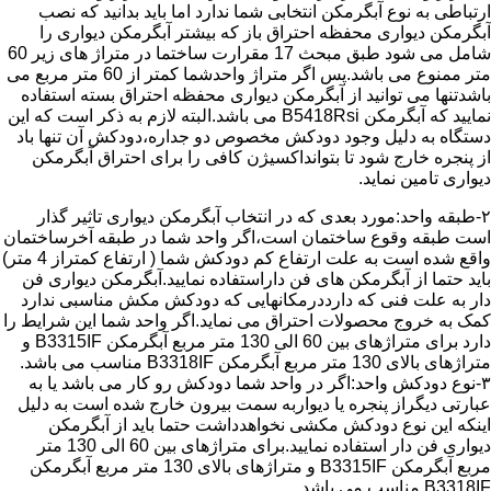
ارتباطی به نوع آبگرمکن انتخابی شما ندارد اما باید بدانید که نصب
آبگرمکن دیواری محفظه احتراق باز که بیشتر آبگرمکن دیواری را
شامل می شود طبق مبحث 17 مقرارت ساختما در متراژ های زیر 60
متر ممنوع می باشد.پس اگر متراژ واحدشما کمتر از 60 متر مربع می
باشدتنها می توانید از آبگرمکن دیواری محفظه احتراق بسته استفاده
نمایید که آبگرمکن B5418Rsi می باشد.البته لازم به ذکر است که این
دستگاه به دلیل وجود دودکش مخصوص دو جداره،دودکش آن تنها باد
از پنجره خارج شود تا بتوانداکسیژن کافی را برای احتراق آبگرمکن
دیواری تامین نماید.
۲-طبقه واحد:مورد بعدی که در انتخاب آبگرمکن دیواری تاثیر گذار
است طبقه وقوع ساختمان است،اگر واحد شما در طبقه آخرساختمان
واقع شده است به علت ارتفاع کم دودکش شما ( ارتفاع کمتراز 4 متر)
باید حتما از آبگرمکن های فن داراستفاده نمایید.آبگرمکن دیواری فن
دار به علت فنی که دارددرمکانهایی که دودکش مکش مناسبی ندارد
کمک به خروج محصولات احتراق می نماید.اگر واحد شما این شرایط را
دارد برای متراژهای بین 60 الی 130 متر مربع آبگرمکن B3315IF و
متراژهای بالای 130 متر مربع آبگرمکن B3318IF مناسب می باشد.
۳-نوع دودکش واحد:اگر در واحد شما دودکش رو کار می باشد یا به
عبارتی دیگراز پنجره یا دیواربه سمت بیرون خارج شده است به دلیل
اینکه این نوع دودکش مکشی نخواهدداشت حتما باید از آبگرمکن
دیواری فن دار استفاده نمایید.برای متراژهای بین 60 الی 130 متر
مربع آبگرمکن B3315IF و متراژهای بالای 130 متر مربع آبگرمکن
B3318IF مناسب می باشد.