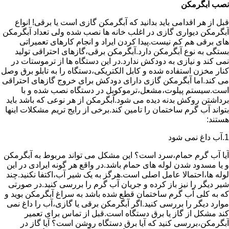
نصب آبگرمکن
قبل از هر اقدامی باید بدانید که آبگرمکن گازی است یا برقی! انواع
آبگرمکن دیواری گازی در اغلب خانه ها نصب شده ولی تعداد آبگرمکن
های برقی هم کم نیست.پیدا کردن ایراد و انجام کارهای تعمیراتی
بستگی به نوع آبگرمکن دارد.آبگرمکن برقی،گازهای احتراقی تولید
نمی کند و نیازی به دودکش ندارد.در این دستگاه ها از ترموستات در
کنار مخزن استفاده شده و کابل الکتریکی،دستگاه را به تابلو برق وصل
می کند.اما آبگرمکن گازی دارای دودکش برای خروج گازهای احتراقی
است.سیستم پیلوت،مشعل،ترموکوبل در دستگاه نصب شده و با
برداشتن روکش بدنه دیده می شود.آبگرمکن از هر نوعی که باشد باید
بتواند آب گرم ساختمان را تامین کند.برخی از رایج تریم مشکلات اینها
هستند:
1.آب داغ نمی شود
آیا آب گرم حمام،سرد است؟ این مشکل می تواند مربوط به آبگرمکن
و یا مسدود شدن لوله های حمام باشد.در واقع هر گونه ایرادی در این
لوله ها،احتمالا عامل اصلی است.هرگز به یک شیر آب،اکتفا نکنید.چند
شیر دیگر را نیز باز کرده و جریان آب گرم را بررسی کنید.در صورتی
که به کلی آب گرم ساختمان قطع شده باشد به سراغ آبگرمکن بوید و
موارد دیگر را بررسی کنید.اگر آبگرمکن برقی یا گازی،آب را داغ نمی
کند مشکل از گاز یا برق دستگاه است.قبل از تماس برای تعمیر
آبگرمکن،بررسی کنید که آیا برق دستگاه روشن است؟ آیا گاز در