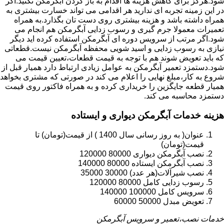
شود.هرگز برای کاهش هزینه ها اقدام به باز کردن آبگرمکن نکنید.اگر
در این زمینه تجربه ای ندارید هر اقدامی می تواند خسارت بیشتری به
همراه داشته باشد و هزینه بیشتری روی دست تان بگذارد.به همراه
تعمیرات معمولا جرم گیری و رسوب زدایی آبگرمکن هم انجام می
شود.اگر مرتب از سرویس دوره ای آبگرمکن استفاده کرده اید دیگر
نیازی به رسوب زدایی و اسید شویی محفظه آبگرمکن نیست.قطعاتی
که باید تعویض شوند هم با توجه به قیمت قطعات،تعیین قیمت می
شود.دستمزد تعمیر آبگرمکن به عوامل زیادی ارتباط دارد همیار قبل از
شروع به کار،مبلغ نهایی را اعلام می کند در صورتی که مشتری بخواهد
همیار قطعه جایگزین را خریداری کرده و به همراه فاکتور روی قیمت
دستمزد محاسبه می کند.
هزینه خدمات آبگرمکن دیواری و ایستاده
عنوان( به روز رسانی سال 1400 ) از قیمت(تومان) تا
قیمت(تومان)
نصب آبگرمکن دیواری 80000 120000
نصب آبگرمکن ایستاده 80000 140000
نصب شیرآلات(هر عدد) 30000 35000
رسوب زدایی کامل 80000 120000
سرویس کامل 100000 140000
تعویض مبدل 50000 60000
خدمات نصب،تعمیر و سرویس آبگرمکن