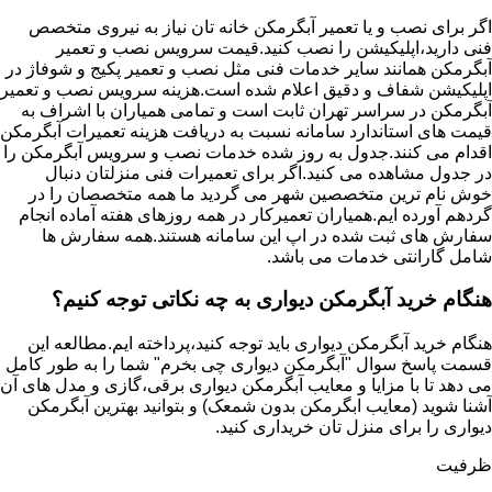
اگر برای نصب و یا تعمیر آبگرمکن خانه تان نیاز به نیروی متخصص
فنی دارید،اپلیکیشن را نصب کنید.قیمت سرویس نصب و تعمیر
آبگرمکن همانند سایر خدمات فنی مثل نصب و تعمیر پکیج و شوفاژ در
اپلیکیشن شفاف و دقیق اعلام شده است.هزینه سرویس نصب و تعمیر
آبگرمکن در سراسر تهران ثابت است و تمامی همیاران با اشراف به
قیمت های استاندارد سامانه نسبت به دریافت هزینه تعمیرات آبگرمکن
اقدام می کنند.جدول به روز شده خدمات نصب و سرویس آبگرمکن را
در جدول مشاهده می کنید.اگر برای تعمیرات فنی منزلتان دنبال
خوش نام ترین متخصصین شهر می گردید ما همه متخصصان را در
گردهم آورده ایم.همیاران تعمیرکار در همه روزهای هفته آماده انجام
سفارش های ثبت شده در اپ این سامانه هستند.همه سفارش ها
شامل گارانتی خدمات می باشد.
هنگام خرید آبگرمکن دیواری به چه نکاتی توجه کنیم؟
هنگام خرید آبگرمکن دیواری باید توجه کنید،پرداخته ایم.مطالعه این
قسمت پاسخ سوال "آبگرمکن دیواری چی بخرم" شما را به طور کامل
می دهد تا با مزایا و معایب آبگرمکن دیواری برقی،گازی و مدل های آن
آشنا شوید (معایب ابگرمکن بدون شمعک) و بتوانید بهترین آبگرمکن
دیواری را برای منزل تان خریداری کنید.
ظرفیت