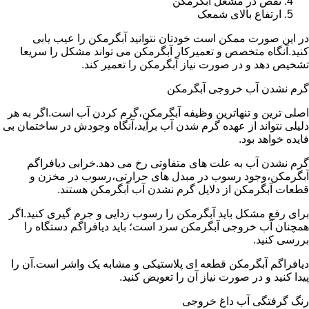
نقص در مشعل آبگرمکن
ارتفاع بالای شمعک
در این صورت ممکن است خودتان نتوانید آبگرمکن را عیب یابی
کنید.آنگاه متخصص و تعمیرکار آبگرمکن می تواند مشکل را سریعا
تشخیص دهد و در صورت نیاز آبگرمکن را تعمیر کند.
گرم نشدن آب خروجی آبگرمکن
اصلی ترین و تنهاترین وظیفه آبگرمکن،گرم کردن آب است.اگر به هر
دلیلی نتواند از عهده گرم شدن آب برآید،آنگاه وجودش در ساختمان بی
فایده خواهد بود.
گرم نشدن آب به علت های متفاوتی رخ می دهد.خرابی دیافراگم
آبگرمکن،وجود رسوب در مبدل های حرارتی،رسوب در مخزن و
قطعات آبگرمکن از دلایل گرم نشدن آب آبگرمکن هستند.
برای رفع مشکل باید آبگرمکن را رسوب زدایی و جرم گیری کنید.اگر
همچنان آب خروجی آبگرمکن سرد است؛ باید دیافراگم دستگاه را
بررسی کنید.
دیافراگم آبگرمکن قطعه ای پلاستیکی و مشابه یک واشر است.آن را
پیدا کنید و در صورت نیاز آن را تعویض کنید.
رنگ گرفتگی آب داغ خروجی