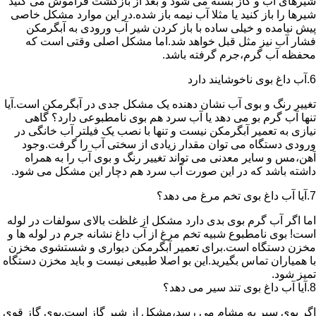
شیرهای آب و گاز بسته می شود و بعد از بازگشت فراموش می کنید
شیرها را باز کنید یا مثلا آب نیمه باز شده.در این موارد مشکل خاصی
پیش نیامده و خیلی ساده با باز کردن شیر آب ورودی به آبگرمکن
فشار آب نیز مثل قبل خواهد شد.اما مشکل اصلی وقتی است که
محفظه آب گرم،جرم گرفته باشد.
6.آب داغ بوی ناخوشایند دارد
تغییر رنگ و بوی آب نشان دهنده یک مشکل جدی در آبگرمکن است.آیا
تنها آب گرم بو می دهد یا آب سرد هم بوی نامطبوعی دارد؟ گاهی
نیازی به تعمیر آبگرمکن نیست و تنها با نصب یک فیلتر آب خانگی در
ورودی دستگاه می توان مقدار زیادی از سختی آب را گرفت.وجود
آهن،مس و سایر معدنی می تواند تغییر رنگ و بوی آب را به همراه
داشته باشد که در این صورت آب سرد هم دچار این مشکل می شود.
7.آیا آب داغ بوی تخم مرغ می دهد؟
اما اگر آب گرم بوی بدی دارد مشکل از غلظت بالای سولفات در لوله
است! بوی نامطبوع شبیه تخم مرغ از آب داغ نشانه جرم در لوله ها و
مخزن دستگاه است.برای تعمیر آبگرمکن دیواری و شستشوی مخزن
با همیاران تماس بگیرید.این بو اصلا طبیعی نیست و باید مخزن دستگاه
تمیز شود.
8.آیا آب داغ بوی تند سیر می دهد؟
اگر بوی سیر به مشام می رسد،مشکل از شیر گاز است.بوی گاز قوی