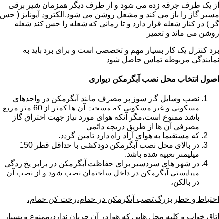
از یک طرف جرقه زده می شود و از طرف دیگر همزمان شیر برقی
مسیر گاز را باز می کند و مشعل روشن می شود.الکترود آیونایز ( حس
گر ) در کنار شعله قرار دارد و تا زمانی که شعله را حس کند شعله
روشن می ماند و تعمیر
برد کنترل یک کار بسیار مهم و تخصصی است و برای برد باید به
نمایندگی مربوطه تماس حاصل شود
اصول انتخاب محل نصب آبگرمکن دیواری
نصب وسایل گاز سوز پر مصرف مانند آبگرمکن در واحدهای
مسکونی و غیر مسکونی که مسحت آن ها کمتر از 60 متر مربع
باشد ممنوع است،مگر آنکه هوای مورد نیاز جهت احتراق گاز
مصرفی آن ها از طریق دریچه دائمی
که مستقیما به هوای آزاد راه دارد تامین گردد.
در بالای محل نصب آبگرمکن دودکشی با حداقل قطر 150
میلیمتر تعبیه شده باشد.
در شهر های سردسیر برای حفاظت آبگرمکن در برابر یخ زدگی
میبایستی آبگرمکن در داخل ساختمان نصب شود و از نصب آن
در بالکن،
احتیاط و خطر بزرگ:نصب آبگرمکن در حمام،رخت کن حمام،
اتاق خواب و کلیه محل هایی که هوا در آن جریان ندارد،ممنوع و بسیار