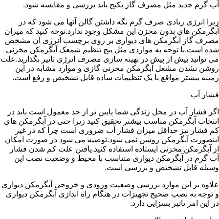
آب گرم جدید مثل مصرف گاز پکیج باید بررسی و مقایسه شود.
زیرا انرژی زیادی صرف گرم نگه داشتن گالن آنها می شود که در
آبگرمکن های بدون مخزن این مشکل وجود ندارد.توجه کنید که میزان
مصرف گاز آبگرمکن های دیواری بر روی برچسب انرژی آن مشخص
شده است.با توجه به مواردی مثل پیچ تنظیم شمعک آبگرمکن مخزنی
می توانید بیش از پیش در بهینه سازی مصرف انرژی تاثیر بگذارید.علت
روشن نشدن مشعل آبگرمکن مخزنی گازی و موارد مشابه در این
زمینه بیشتر مواقع با یک تنظیمات ساده قابل تشخیص و رفع است.
فشار آب
اگر فشار آب در محل زندگی شما پایین تر از حد معمول است باید در
انتخاب آبگرمکن مناسب بیشتر تحقیق کنید زیرا حتی در آبگرمکن های
کم فشار نیز حداقل میزان فشار آب ضروری است چرا که در غیر
اینصورت آبگرمکن روشن نمی شود.توصیه می شود در صورت امکان
از آبگرمکن مخزنی ایستاده استفاده کنید.یافتن علت کم شدن فشار
آب گرم در آبگرمکن دیواری متناسب با محیط و وضعیت نصب این
وسیله قابل تشخیص و بررسی است.
علاوه بر این موارد بررسی وضعیت ورودی و خروجی آبگرمکن دیواری
و توجه به نصب صحیح تجهیزات در هنگام راه اندازی آبگرمکن دیواری
در این امر تاثیر بسزایی دارد.