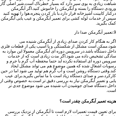
شباهت زیادی به بوی سیر دارد که بسیار خطرناک است.شیر اصلی گاز
ورودی دستگاه را بسته و آبگرمکن را خاموش کنید.اگر آبگرمکن
درکنار کابینت آشپزخانه قرار دارد،با باز کردن پنجره،هوا را تهویه کنید
سپس از خدمات لوله کشی برای تعمیر آبگرمکن و عیب یابی آبگرمکن
کمک بگیرید.
9.تعمیر آبگرمکن صدا دار
اگر به هنگام کار کردن صدای زیادی از آبگرمکن شنیده می
شود،ممکن است مشکل از شکستگی و یا آسیب یکی از قطعات فلزی
داخل دستگاه باشد.در سرویس دوره ای آبگرمکن معمولا این موارد به
سادگی تشخیص داده می شود.اگر مدت زیادی است که از خدمات
سرویس دوره ای استفاده نکرده اید حتما محفظه آب گرم با جرم و
رسوبات اشغال شده که همین موضوع هم می تواند مشکل ایجاد
کند.وقتی دستگاه روشن است و آب گرم هم تولید می شود اما در حین
کارکرد،سر و صدای دستگاه زیاد است با ما تماس بگیرید.برای عیب
یابی و تعمیر آبگرمکن نیاز به بررسی دقیق تر است.به خصوص وقتی از
داخل دستگاه صدای جوشیدن آب شنیده می شود موضوع جدی تر
است.
هزینه تعمیر آبگرمکن چقدر است؟
برای تعیین قیمت تعمیرات لازم است تا آبگرمکن از نزدیک بررسی