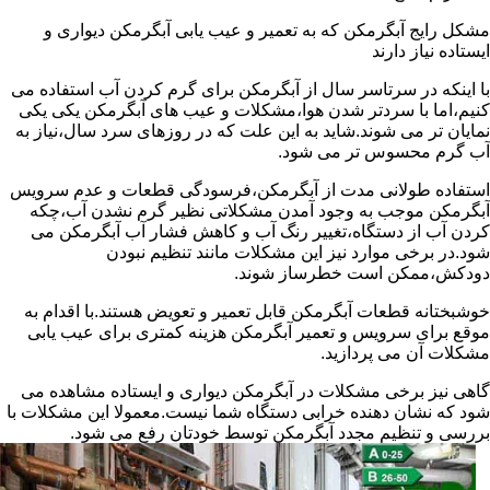
مشکل رایج آبگرمکن که به تعمیر و عیب یابی آبگرمکن دیواری و
ایستاده نیاز دارند
با اینکه در سرتاسر سال از آبگرمکن برای گرم کردن آب استفاده می
کنیم،اما با سردتر شدن هوا،مشکلات و عیب های آبگرمکن یکی یکی
نمایان تر می شوند.شاید به این علت که در روزهای سرد سال،نیاز به
آب گرم محسوس تر می شود.
استفاده طولانی مدت از آبگرمکن،فرسودگی قطعات و عدم سرویس
آبگرمکن موجب به وجود آمدن مشکلاتی نظیر گرم نشدن آب،چکه
کردن آب از دستگاه،تغییر رنگ آب و کاهش فشار آب آبگرمکن می
شود.در برخی موارد نیز این مشکلات مانند تنظیم نبودن
دودکش،ممکن است خطرساز شوند.
خوشبختانه قطعات آبگرمکن قابل تعمیر و تعویض هستند.با اقدام به
موقع برای سرویس و تعمیر آبگرمکن هزینه کمتری برای عیب یابی
مشکلات آن می پردازید.
گاهی نیز برخی مشکلات در آبگرمکن دیواری و ایستاده مشاهده می
شود که نشان دهنده خرابی دستگاه شما نیست.معمولا این مشکلات با
بررسی و تنظیم مجدد آبگرمکن توسط خودتان رفع می شود.