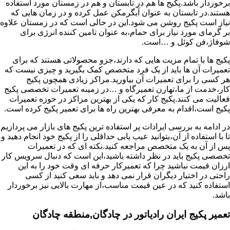
برخوردار باشد.پکیج ها هم در تابستان و هم در زمستان مورد استفاده
هستند.در تابستان به عنوان آبگرمکن عمل کرده و در زمان هایی که
نیاز است پکیج روشن می شود.این در حالی است که در زمستان علاوه
بر گرمای مورد نیاز برای حمام،به عنوان تامین کننده انرژی برای
شوفاژ،فن کوئل و …است.
پکیج ها با تمام مزیت هایی که دارند،جزو محصولاتی هستند که برای
تعمیرات آن ها باید از یک فرد متخصص کمک بگیرید و چیزی نیست که
هر کسی را برای تعمیرات آن بیاورید.مراکز زیادی همچون پکیج
کار،خدمت از ما،تهارن تعمیرگاه و …در زمینه تعمیرات تخصصی پکیج
فعالیت می کنند.پکیج کار که یکی از بهترین مراکز در حوزه تعمیرات
پکیج است،اقدام به معرفی بهترین راه ها برای تعمیر پکیج کرده است.
در ادامه به بررسی ایرادات پر استفاده ترین پکیج های بازار می پردازیم
تا با استفاده از آن،بتوانید عیب یابی حداقلی را از پکیج خود انجام دهید و
پس از آن به یک متخصص مراجعه کنید.نکته ای که در تعمیرات
تخصصی پکیج باید در نظر داشته باشید،این است که دنبال سرویس کار
ارزان قیمت نباشید چرا که تعمیرکار حرفه ای وقت خود را به این
راحتی در اختیار دیگران قرار نمی دهد و باید سعی کنید از کسی
استفاده کنید که در عین قیمت مناسب،از مهارت بالایی نیز برخوردار
باشد.
تعمیر پکیج ایران رادیاتور در چادگان,منطقه چادگان