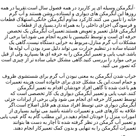
۰آبگرمکن وسیله ای پر کاربرد در همه فصول سال است.تقریبا در همه
روزها این آبگرمکن های دیواری و ایستاده،روشن هستند و آب گرم
خانه را تامین می کنند.کارکرد مداوم آبگرمکن خانگی،استهلاک قطعات
و فرسودگی اجزای داخلی را به همراه دارد.بسیاری از قطعات
آبگرمکن قابل تعمیر و تعویض هستند.تعمیرات آبگرمکن یک تخصص
حرفه ای است و توسط تکنیسین با تجربه انجام می شود.اما برخی از
مشکلات آب گرم منازل،مربوط به خرابی دستگاه نیست.گاهی یک
اشتباه ساده در تنظیم حرارت می تواند دلیل سرد بودن آب لوله ها
باشد.عیب یابی و تعمیر آبگرمکن را به حرفه ای ها بسپارید ولی از قبل
برخی موارد را بررسی کنید.گاهی مشکل خیلی ساده تر از چیزی است
که تصور می کنید.
خراب شدن آبگرمکن به معنی نبودن آب گرم برای شستشوی ظروف
و حمام است.این یک مشکل جدی برای خانواده است هزینه تعمیرات
هم باعث شده تا گاهی افراد خودشان اقدام به تعمیر آبگرمکن
کنند.عیب یابی و تعمیر آبگرمکن دیواری یک کار تخصصی است که
توسط تعمیرکار حرفه ای انجام می شود ولی برخی از ایرادات جزئی
آبگرمکن دیواری حتی توسط افراد مبتدی هم قابل اصلاح است.اگر
علاقه به کارهای فنی و تعمیرات داشته باشید می توانید بسیاری از
امورات منزل را خودتان انجام دهید.در این مطلب گام به گام عیب یابی
و تعمیر آب گرمکن در نظر گرفته شده تا آچار به دست ها بتوانند
تعمیرات آبگرمکن را به تنهایی و بدون کمک تعمیرکار انجام دهند.