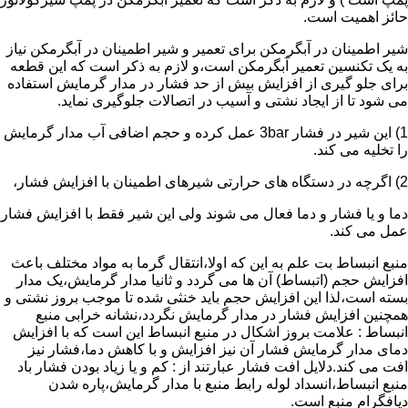
حائز اهمیت است.
شیر اطمینان در آبگرمکن برای تعمیر و شیر اطمینان در آبگرمکن نیاز
به یک تکنسین تعمیر آبگرمکن است،و لازم به ذکر است که این قطعه
برای جلو گیری از افزایش بیش از حد فشار در مدار گرمایش استفاده
می شود تا از ایجاد نشتی و آسیب در اتصالات جلوگیری نماید.
1) این شیر در فشار 3bar عمل کرده و حجم اضافی آب مدار گرمایش
را تخلیه می کند.
2) اگرچه در دستگاه های حرارتی شیرهای اطمینان با افزایش فشار،
دما و یا فشار و دما فعال می شوند ولی این شیر فقط با افزایش فشار
عمل می کند.
منبع انبساط بت علم به این که اولا،انتقال گرما به مواد مختلف باعث
افزایش حجم (اتبساط) آن ها می گردد و ثانیا مدار گرمایش،یک مدار
بسته است،لذا این افزایش حجم باید خنثی شده تا موجب بروز نشتی و
همچنین افزایش فشار در مدار گرمایش نگردد،نشانه خرابی منبع
انبساط : علامت بروز اشکال در منبع انبساط این است که با افزایش
دمای مدار گرمایش فشار آن نیز افزایش و با کاهش دما،فشار نیز
افت می کند.دلایل افت فشار عبارتند از : کم و یا زیاد بودن فشار باد
منبع انبساط،انسداد لوله رابط منبع با مدار گرمایش،پاره شدن
دیافگرام منبع است.