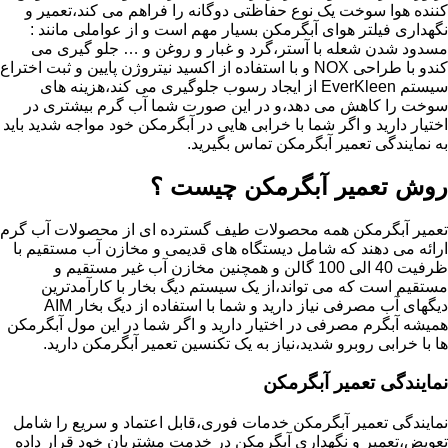
کننده هوا سوخت یک نوع حفاظتی دوگانه را فراهم می کند،تعمیر و
نگهداری فیلتر هوای آبگرمکن بسیار مهم است و از عواملی مانند :
مسدود شدن شعله با آستر،گرد و غبار و روغن و … جلو گیری می
کندو با طراحی NOX و با استفاده از اکسید نیتروژن پایین و ثبت اختراع
سیستم EverKleen از ایجاد رسوب جلوگیری می کند،هزینه های
سوخت را کاهش می دهد،و در این صورت شما آب گرم بیشتری در
اختیار دارید و اگر شما با خرابی هایی در آبگرمکن خود مواجه شدید باید
به نمایندگی تعمیر آبگرمکن تماس بگیرید.
روش تعمیر آبگرمکن چیست ؟
تعمیر آبگرمکن همه محصولات طیف گسترده ای از محصولات آب گرم
ارائه می دهند که شامل دیستگاه های قدیمی و مخازن آب مستقیم با
ظرفیت 40 الی 100 گالن و همچنین مخازن آب غیر مستقیم و
مستقیم است که می تواند،از یک سیستم دیگ بخار با کارآمدترین
دیگهای آب مصرفی نیاز دارید و شما با استفاده از دیگ بخار AIM
همیشه آبگرم مصرفی در اختیار دارید و اگر شما در این مول آبگرمکن
ها با خرابی روبرو شدید،نیاز به یک تکنسین تعمیر آبگرمکن دارید.
نمایندگی تعمیر آبگرمکن
نمایندگی تعمیر آبگرمکن خدمات فوری،قابل اعتماد و سریع را شامل
تعویض،تعمیر و نگهداری آبگرمکن در خدمت مشتریان خود قرار داده