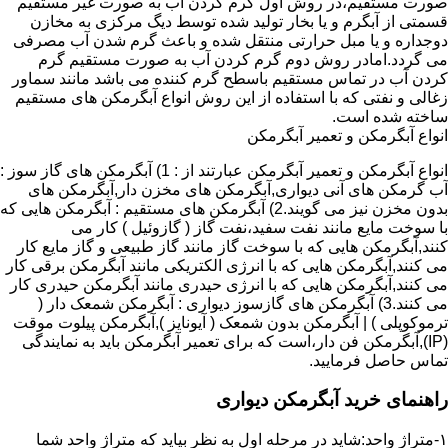
صورت مستقیم،در روش اول گرم کردن آب به صورت غیر مستقیم
قسمتی از آبگرم و یا بخار تولید شده توسط دیگ مرکزی به مخازن
دوجداره و یا مبل حرارتی منتقل شده و باعث گرم شدن آب مصرفی
می گردد.امادر روش دوم گرم کردن آب به صورت مستقیم گرم
کردن آب در تماس مستقیم باسطح گرم کننده می باشد مانند سماور
زغالی و نفتی که با استفاده از این روش انواع آبگرمکن های مستقیم
ساخته شده است.
انواع آبگرمکن و تعمیر آبگرمکن
انواع آبگرمکن و تعمیر آبگرمکن عبارتند از : 1) آبگرمکن های گاز سوز :
آب گرمکن های آنی دیواری,آبگرمکن های مخزن دار,آبگرمکن های
بدون مخزن نیز می گویند.2) آبگرمکن های مستقیم : آبگرمکن هایی که
با سوخت مایع مانند نفت سفید،نفت گاز ( گازوئیل ) کار می
کنند,آبگرمکن هایی که با سوخت گاز مانند گاز طبیعی و گاز مایع کار
می کنند,آبگرمکن هایی که با انرژی الکتریکی مانند آبگرمکن برقی کار
می کنند,آبگرمکن هایی که با انرژی حیدری مانند آبگرمکن حیدری کار
می کنند.3) آبگرمکن های گازسوز دیواری : آبگرمکن شمعک دار (
ترموکوپلی ) | آبگرمکن بدون شمعک ( آیونایز ),آبگرمکن پیلوت موقت
(IP),آبگرمکن فن دار،است که برای تعمیر آبگرمکن باید به نمایندگی
تماس حاصل فرمایید.
راهنمای خرید آبگرمکن دیواری
۱-متراژ واحد:شاید در مرحله اول به نظر بیاید که متراژ واحد شما