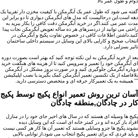
دوام و طول عمر بالا
گفته می شود که طول عمر یک آبگرمکن با کیفیت مخزن دار تقریبا یک
دهه است.این درحالیست که مدل های آبگرمکن دیواری تا دو برابر این
مدت عمر می کنند.اگر در خرید آبگرمکن دقت کافی را بکار ببرید به
راحتی می توانید از دردسرهای هر ده ساله تعویض آبگرمکن نجات پیدا
کنید.داشتن اطلاعات کافی در خصوص تفاوت پکیج و آبگرمکن در
انتخاب صحیح و کارایی بالای این وسایل در سیستم داخلی ساختمان
تاثیر بسزایی دارد.
بعد از خرید آبگرمکن به این نکته توجه کنید که بهتر است بصورت دوره
ای آبگرمکن خود را تعمیر و سرویس کنید تا از هزینه های هنگفت خرید
دوباره آبگرمکن جلوگیری کنید و در صورت بروز مشکل در آبگرمکن
بلافاصله از یک تکنسین تعمیر آبگرمکن کمک بگیرید.با نصب اپلیکیشن
"" همیشه به یک تعمیرکار حرفه ای و متخصص دسترسی دارید.
آسان ترین روش تعمیر انواع پکیج توسط پکیج
کار در چادگان,منطقه چادگان
پکیج ها وسیله ای هستند که در سال های اخیر جای خود را در منازل
افراد باز کرده اند و در کمتر خانه ای است که این وسایل دیده
نشوند.پکیج ها جزو وسایلی هستند که تعمیر آن ها کار هر کسی نیست
و باید فردی که برای تعمیر پکیج انتخاب می شود،از توانایی بالایی