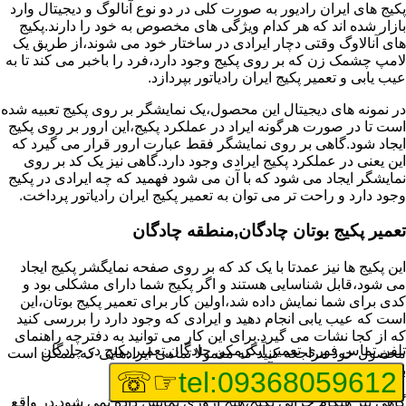
پکیج های ایران رادیور به صورت کلی در دو نوع آنالوگ و دیجیتال وارد
بازار شده اند که هر کدام ویژگی های مخصوص به خود را دارند.پکیج
های آنالاوگ وقتی دچار ایرادی در ساختار خود می شوند،از طریق یک
لامپ چشمک زن که بر روی پکیج وجود دارد،فرد را باخبر می کند تا به
عیب یابی و تعمیر پکیج ایران رادیاتور بپردازد.
در نمونه های دیجیتال این محصول،یک نمایشگر بر روی پکیج تعبیه شده
است تا در صورت هرگونه ایراد در عملکرد پکیج،این ارور بر روی پکیج
ایجاد شود.گاهی بر روی نمایشگر فقط عبارت ارور قرار می گیرد که
این یعنی در عملکرد پکیج ایرادی وجود دارد.گاهی نیز یک کد بر روی
نمایشگر ایجاد می شود که با آن می شود فهمید که چه ایرادی در پکیج
وجود دارد و راحت تر می توان به تعمیر پکیج ایران رادیاتور پرداخت.
تعمیر پکیج بوتان چادگان,منطقه چادگان
این پکیج ها نیز عمدتا با یک کد که بر روی صفحه نمایگشر پکیج ایجاد
می شود،قابل شناسایی هستند و اگر پکیج شما دارای مشکلی بود و
کدی برای شما نمایش داده شد،اولین کار برای تعمیر پکیج بوتان،این
است که عیب یابی انجام دهید و ایرادی که وجود دارد را بررسی کنید
که از کجا نشات می گیرد.برای این کار می توانید به دفترچه راهنمای
تلفن تماس فوری
تعمیر آبگرمکن چادگان,تعمیر پکیج در چادگان
محصول خود مراجعه کنید که معمولا تمامی ایرادهایی که ممکن است
برای پکیج پیش بیاید در آن قرار گرفته است.
☞☏
tel:09368059612
گاهی نیز هنگام خرابی پکیج،هیچ اروری نمایش داده نمی شود.در واقع