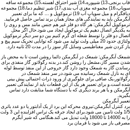
قاب برنجی،13) شیپوره،14) شیر احتراق آهسته،15) مجموعه ساقه
سوپاپ،16) مجموعه مغزی آب بندی،17) شیر تنظیم دما،18) مجموعه
دیافگرام و میل سوپاپ آب 19) ترموکوپل و … که ما برای تعمیر
آبگرمکن باید به نمایندگی های مجاز همان برند تماس حاصل فرمایید.
ترموکوپل آبگرمکن: هر گاه دو فلز غیر هم جنس مانند مس و روی را
به یکدیگر اتصال دهیم یک ترموکوپل ایجاد می شود.حال اگر محل
اتصال دو فلز را توسط شعله ای گرم کنیم بین دو سر دیگر ترموکوپل
ولتاژی حدود 20 میلی ولت تولید می شود که توانایی تحریک سیم پیچ و
باز کردن شیر مغناطیسی وسایل گاز سوز را در مدت 20 ثانیه دارد.
شمعک آبگرمکن: شمعک در آبگرمکن دائما روشن است تا به محض باز
شدن مسیر گاز،مشعل را روشن کند.در بدنه رگولاتور گاز منفذی برای
رساندن گاز به شمعک وجود دارد گاز خروجی از این منفذ توسط لوله
ای به نازل شمعک رسانیده می شود.در سر منفذ شمعک در
رگولاتور،یک صافی برای جلوگیری از ورود ذرات احتمالی پیش بینی
شده است.و برای تعمیر هر یک از این قطعات باید از نمایندگی تعمیر
آبگرمکن و یا هر برند دیگری که با دستگاه شما متابقت دارد تماس
بگیرید.
تعمیر آبگرمکن
برد کنترل آبگرمکن:نیروی محرکه این برد از یک آدابتور یا دو عدد باتری
1/5 ولت تامین می شود.برای ایجاد جرقه یک تراس افزاینده این 3 ولت
را به 14000 تا 18000 ولت تبدیل می کند.هنگامی که شیر آبگرم
مصرفی باز می شود با فرمان برد