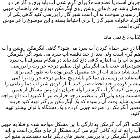
جریان است یا قطع شده؟ برای گرم شدن آب باید برق و گاز هر دو
وصل باشد.چراغ های روشن روی آبگرمکن دیواری هم راهنمای خوبی
از رسیدن سوخت به آن است.شیر گاز را بررسی کنید گاهی یکی از
افراد خانواده شیر گاز را برای احتیاط بسته و این موضوع را فراموش
کرده است.
2.آب داغ نمی ماند
آیا در حین حمام کردن آب سرد می شود؟ گاهی آبگرمکن روشن و آب
هم گرم است ولی بعد از چند دقیقه،آب سرد می شود.اگر آبگرمکن
بتواند آب را به اندازه کافی داغ کند نباید در هنگام مصرف،آب سرد
شود.برای عیب یابی آبگرمکن اول تنظیم درجه حرارت را بررسی
کنید.شاید دمای آب از حد معمول کمتر بوده یا به طور کلی برای
استفاده در زمستان دما کم باشد.پیچ تنظیم درجه حرارت را کمی
بیشتر کرده و چند لحظه صبر کنید.با باز کردن شیر آب دما و داغی را
بررسی کنید.اگر آب گرم در لوله جریان دارد،پس مشکل از همین
قسمت بوده ولی اگر با تنظیم درجه حرارت نیز با کمبود اب داغ مواجه
شدید،شاید وقت آن رسیده که یک آبگرمکن بزرگتر تهیه کنید.هزینه
تعمیر آبگرمکن را صرفه جویی کرده و یک دستگاه با توان بیشتر تهیه
کنید.
نکته: اگر آب گرمکن به تازگی با این مشکل مواجه شده و قبلا به خوبی
آب را به اندازه کافی گرم می کرد،مشکل از جای دیگری است و باید
تعمیر آبگرمکن را با بررسی بخش های دیگر ادامه دهید.شاید منبع آب