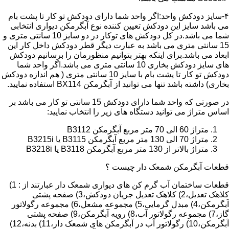
۴-سایز دودکش واحد:اگر واحد شما دارای دودکش تو کار تا پشت بام
می باشد سایز این دودکش تعیین کننده نوع آبگرمکن دیواری انتخابی
شما می باشد.در کل دودکش های توکار در دو سایز 10 سانتی متری و
15 سانتی متری می باشد به عبارت دیگر قطر دودکش داخل کار این
ابعاد می باشد.برای اینکه بهتر بتوانیم منظورمان را برسانیم دودکش
های سایز دودکش بخاری 10 سانتی متری می باشد.اگر واحد شما
دودکش تو کار تا پشت بام با سایز 10 سانتی متری ( هم اندازه دودکش
بخاری) داشته باشد تنها می توانید از آبگرمکن BX114 استفاده نمایید.
در صورتی که واحد شما دارای دودکش 15 سانتی تو کار می باشد بر
اساس متراژ می توانید دستگاه های زیر را انتخاب نمایید:
متراژ 60 الی 70 متر مربع آبگرمکن B3112
متراژ 70 الی 130 متر مربع آبگرمکن B3115 یا B3215i
متراژ بالاتر از 130 متر مربع آبگرمکن B3118 یا B3218i
قطعات آبگرمکن شمعک دار چیست ؟
قطعات ساختمان آب گرم کن های دیواری شمعک دار عبارتند از : 1)
کلاهک تعدیل،2) کلاهک تعدیل جریان دودکش،3) صفحه پشتی
آبگرمکن،4) مبدل گرمایی،5) مجموعه مشعل،6) مجموعه رگولاتور
گاز،7) مجموعه رگولاتور آب،8) رویه آبگرمکن،9) صفحه پشتی
آبگرمکن،10) رگولاتور آب در آبگرمکن های شمعک دار،11) بدنه،12)