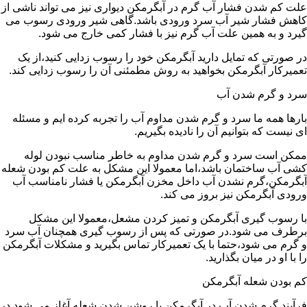
علت کم شدن فشار آب گرم در آبگرمکن دیواری نیز می تواند ناشی از
کاهش فشار شیر آب سرد ورودی باشد.گاهی شیر ورودی رسوب می
گیرد و به همین علت آب گرم نیز با فشار کمی خارج می شود.
در صورتی که تمایل دارید آبگرمکن خود را رسوب زدایی کنید،از یک
تعمیرکار آبگرمکن بخواهید به روش مطمئنی آن را رسوب زدایی کند.
سرد و گرم شدن آب
بارها همه ما سرد و گرم شدن مداوم آب را تجربه کرده ایم و مسئله
ای نیست که بتوانیم آن را نادیده بگیریم.
ممکن است سرد و گرم شدن مداوم به خاطر مناسب نبودن لوله
کشی آب ساختمان باشد،اما معمولا این مشکل به علت کم بودن شعله
آبگرمکن،گرم نشدن آب داخل مخزن آبگرمکن یا فشار نامناسب آب
ورودی آبگرمکن نیز بروز می کند.
با رسوب گیری آبگرمکن و تمیز کردن مشعل،معمولا این مشکل
برطرف می شود.در صورتی که پس از رسوب گیری همچنان آب سرد
و گرم می شود،حتما با یک تعمیرکار تماس بگیرید و مشکلات آبگرمکن
را با او در میان بگذارید.
کم بودن شعله آبگرمکن
فرآیند گرم شدن آب در آبگرمکن با روشن شدن شعله آغاز می شود.در