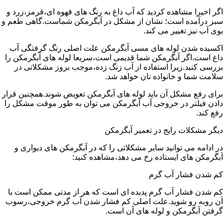
اگر اخیرا مشاهده کردید که آب داغ به رنگ های قهوه ای،قرمز،زرد و
سبز درآمده است؛ نشان از مشکل در آبگرمکن شماست.گاهی طعم و
بوی آب نیز تغییر می کند.
اکسیده شدن لوله های مسی آبگرمکن علت اصلی رنگ گرفتگی آب
داغ است.اگر آبگرمکن شما قدیمی است،سریعا لوله های آبگرمکن را
بررسی کنید.زیرا استفاده از آب زنگ زده،موجب بروز مشکلاتی در
سلامت شما و خانواده تان خواهد شد.
برای رفع مشکل آن باید لوله های آبگرمکن تعویض شوند.همچنین قرار
دادن فیلتر در خروجی آب آبگرمکن می توان به طور موقت مشکل را
رفع کند.
دیگر مشکلات رایج در تعمیر آبگرمکن
در ادامه می توانید سایر مشکلاتی را که در آبگرمکن های دیواری و
آبگرمکن های ایستاده رخ می دهد،مشاهده کنید:
کم شدن فشار آب گرم
کم شدن فشار آب گرم پدیده ای است که هر از مدتی ممکن است با
آن روبه رو شوید.علت اصلی کم فشار شدن آب گرم خروجی،رسوب
گرفتن آبگرمکن و لوله های آن است.