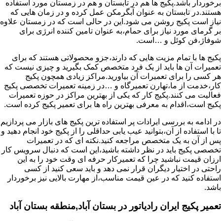
برخوردار باشد.پکیج ها هم در تابستان و هم در زمستان مورد استفاده
هستند.در تابستان به عنوان آبگرمکن عمل کرده و در زمان هایی که
نیاز است پکیج روشن می شود.این در حالی است که در زمستان علاوه
بر گرمای مورد نیاز برای حمام،به عنوان تامین کننده انرژی برای
شوفاژ،فن کوئل و …است.
پکیج ها با تمام مزیت هایی که دارند،جزو محصولاتی هستند که برای
تعمیرات آن ها باید از یک فرد متخصص کمک بگیرید و چیزی نیست که
هر کسی را برای تعمیرات آن بیاورید.مراکز زیادی همچون پکیج
کار،خدمت از ما،تهارن تعمیرگاه و …در زمینه تعمیرات تخصصی پکیج
فعالیت می کنند.پکیج کار که یکی از بهترین مراکز در حوزه تعمیرات
پکیج است،اقدام به معرفی بهترین راه ها برای تعمیر پکیج کرده است.
در ادامه به بررسی ایرادات پر استفاده ترین پکیج های بازار می پردازیم
تا با استفاده از آن،بتوانید عیب یابی حداقلی را از پکیج خود انجام دهید و
پس از آن به یک متخصص مراجعه کنید.نکته ای که در تعمیرات
تخصصی پکیج باید در نظر داشته باشید،این است که دنبال سرویس کار
ارزان قیمت نباشید چرا که تعمیرکار حرفه ای وقت خود را به این
راحتی در اختیار دیگران قرار نمی دهد و باید سعی کنید از کسی
استفاده کنید که در عین قیمت مناسب،از مهارت بالایی نیز برخوردار
باشد.
تعمیر پکیج ایران رادیاتور در بستان آباد,منطقه بستان آباد