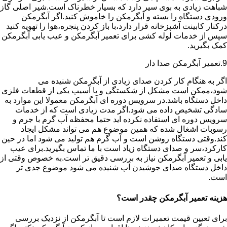
شباهت زیادی به بوی سیر دارد که بسیار خطرناک است.شیر اصلی گاز
ورودی دستگاه را بسته و آبگرمکن را خاموش کنید.اگر آبگرمکن
درکنار کابینت آشپزخانه قرار دارد،با باز کردن پنجره،هوا را تهویه کنید
سپس از خدمات لوله کشی برای تعمیر آبگرمکن و عیب یابی آبگرمکن
کمک بگیرید.
9.تعمیر آبگرمکن صدا دار
اگر به هنگام کار کردن صدای زیادی از آبگرمکن شنیده می
شود،ممکن است مشکل از شکستگی و یا آسیب یکی از قطعات فلزی
داخل دستگاه باشد.در سرویس دوره ای آبگرمکن معمولا این موارد به
سادگی تشخیص داده می شود.اگر مدت زیادی است که از خدمات
سرویس دوره ای استفاده نکرده اید حتما محفظه آب گرم با جرم و
رسوبات اشغال شده که همین موضوع هم می تواند مشکل ایجاد
کند.وقتی دستگاه روشن است و آب گرم هم تولید می شود اما در حین
کارکرد،سر و صدای دستگاه زیاد است با ما تماس بگیرید.برای عیب
یابی و تعمیر آبگرمکن نیاز به بررسی دقیق تر است.به خصوص وقتی از
داخل دستگاه صدای جوشیدن آب شنیده می شود موضوع جدی تر
است.
هزینه تعمیر آبگرمکن چقدر است؟
برای تعیین قیمت تعمیرات لازم است تا آبگرمکن از نزدیک بررسی