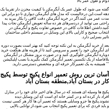
دوام و طول عمر بالا
گفته می شود که طول عمر یک آبگرمکن با کیفیت مخزن دار تقریبا یک
دهه است.این درحالیست که مدل های آبگرمکن دیواری تا دو برابر این
مدت عمر می کنند.اگر در خرید آبگرمکن دقت کافی را بکار ببرید به
راحتی می توانید از دردسرهای هر ده ساله تعویض آبگرمکن نجات پیدا
کنید.داشتن اطلاعات کافی در خصوص تفاوت پکیج و آبگرمکن در
انتخاب صحیح و کارایی بالای این وسایل در سیستم داخلی ساختمان
تاثیر بسزایی دارد.
بعد از خرید آبگرمکن به این نکته توجه کنید که بهتر است بصورت دوره
ای آبگرمکن خود را تعمیر و سرویس کنید تا از هزینه های هنگفت خرید
دوباره آبگرمکن جلوگیری کنید و در صورت بروز مشکل در آبگرمکن
بلافاصله از یک تکنسین تعمیر آبگرمکن کمک بگیرید.با نصب اپلیکیشن
"" همیشه به یک تعمیرکار حرفه ای و متخصص دسترسی دارید.
آسان ترین روش تعمیر انواع پکیج توسط پکیج
کار در بستان آباد,منطقه بستان آباد
پکیج ها وسیله ای هستند که در سال های اخیر جای خود را در منازل
افراد باز کرده اند و در کمتر خانه ای است که این وسایل دیده
نشوند.پکیج ها جزو وسایلی هستند که تعمیر آن ها کار هر کسی نیست
و باید فردی که برای تعمیر پکیج انتخاب می شود،از توانایی بالایی