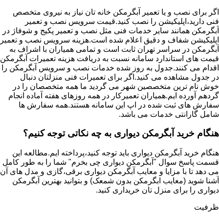
اگر برای نصب و یا تعمیر آبگرمکن خانه تان نیاز به نیروی متخصص
فنی دارید،اپلیکیشن را نصب کنید.قیمت سرویس نصب و تعمیر
آبگرمکن همانند سایر خدمات فنی مثل نصب و تعمیر پکیج و شوفاژ در
اپلیکیشن شفاف و دقیق اعلام شده است.هزینه سرویس نصب و تعمیر
آبگرمکن در سراسر تهران ثابت است و تمامی همیاران با اشراف به
قیمت های استاندارد سامانه نسبت به دریافت هزینه تعمیرات آبگرمکن
اقدام می کنند.جدول به روز شده خدمات نصب و سرویس آبگرمکن را
در جدول مشاهده می کنید.اگر برای تعمیرات فنی منزلتان دنبال
خوش نام ترین متخصصین شهر می گردید ما همه متخصصان را در
گردهم آورده ایم.همیاران تعمیرکار در همه روزهای هفته آماده انجام
سفارش های ثبت شده در اپ این سامانه هستند.همه سفارش ها
شامل گارانتی خدمات می باشد.
هنگام خرید آبگرمکن دیواری به چه نکاتی توجه کنیم؟
هنگام خرید آبگرمکن دیواری باید توجه کنید،پرداخته ایم.مطالعه این
قسمت پاسخ سوال "آبگرمکن دیواری چی بخرم" شما را به طور کامل
می دهد تا با مزایا و معایب آبگرمکن دیواری برقی،گازی و مدل های آن
آشنا شوید (معایب ابگرمکن بدون شمعک) و بتوانید بهترین آبگرمکن
دیواری را برای منزل تان خریداری کنید.
ظرفیت