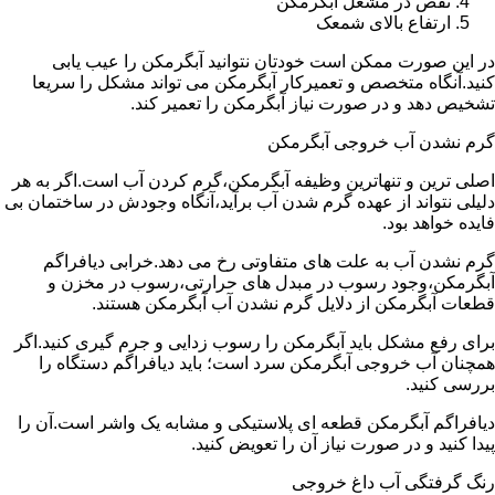
نقص در مشعل آبگرمکن
ارتفاع بالای شمعک
در این صورت ممکن است خودتان نتوانید آبگرمکن را عیب یابی
کنید.آنگاه متخصص و تعمیرکار آبگرمکن می تواند مشکل را سریعا
تشخیص دهد و در صورت نیاز آبگرمکن را تعمیر کند.
گرم نشدن آب خروجی آبگرمکن
اصلی ترین و تنهاترین وظیفه آبگرمکن،گرم کردن آب است.اگر به هر
دلیلی نتواند از عهده گرم شدن آب برآید،آنگاه وجودش در ساختمان بی
فایده خواهد بود.
گرم نشدن آب به علت های متفاوتی رخ می دهد.خرابی دیافراگم
آبگرمکن،وجود رسوب در مبدل های حرارتی،رسوب در مخزن و
قطعات آبگرمکن از دلایل گرم نشدن آب آبگرمکن هستند.
برای رفع مشکل باید آبگرمکن را رسوب زدایی و جرم گیری کنید.اگر
همچنان آب خروجی آبگرمکن سرد است؛ باید دیافراگم دستگاه را
بررسی کنید.
دیافراگم آبگرمکن قطعه ای پلاستیکی و مشابه یک واشر است.آن را
پیدا کنید و در صورت نیاز آن را تعویض کنید.
رنگ گرفتگی آب داغ خروجی