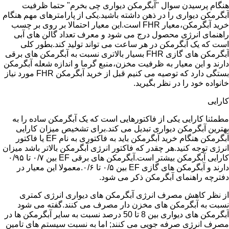
هنگام پرسیدن سوال "آبگرمکن دیواری چی بخرم" حتما ظرفیت
آبگرمکن دیواری را در ذهن داشته باشید.یکی از پارامترهای مهم هنگام
خرید آبگرمکن،معیار FHR است.این معیار احتمالا بر روی بر چسب
راهنمای انرژی محصول درج می شود و معرف تعداد گالن های آبی
است که یک آبگرمکن در هر ساعت می تواند تولید کند.بطور کلی
آبگرمکن های گازی FHR بسیار بالاتری نسبت به آبگرمکن های برقی
دارند و این معیار به ظرفیت مخزن،منبع گرما و اندازه شعله آبگرمکن
بستگی دارد که توصیه می کنیم قبل از خرید آبگرمکن FHR مورد نیاز
خانواده خود را در نظر بگیرید.
کارایی
مطمئنا کارایی یکی از فاکتورهایی است که یک آبگرمکن ساده را به
بهترین آبگرمکن دیواری تبدیل می کند.برای تشخیص میزان کارایی
آبگرمکن هنگام خرید آبگرمکن باید به فاکتوری به نام EF یا فاکتور
انرژی توجه کنید.هر چقدر که فاکتور انرژی آبگرمکن بالاتر باشد میزان
کارایی آبگرمکن بیشتر است.آبگرمکن های برقی EF بین ۰/۷ تا ۰/۹۵
دارند و آبگرمکن های گازی EF بین ۰/۵ تا ۰/۶.معمولا این معیار در
دفترچه راهنمای آبگرمکن ذکر می شود.
از نظر کاهش مصرف انرژی آبگرمکن های دیواری انرژی کمتری
نسبت به آبگرمکن های مخزن دار مصرف می کنند.گفته می شود
آبگرمکن های دیواری بین 8 تا 50 درصد نسبت به سایر آبگرمکن ها در
مصرف انرژی صرفه جویی می کنند; اما به نسبت سیستم های تامین