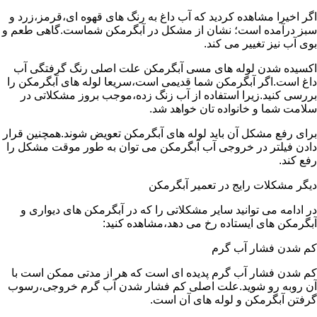
اگر اخیرا مشاهده کردید که آب داغ به رنگ های قهوه ای،قرمز،زرد و
سبز درآمده است؛ نشان از مشکل در آبگرمکن شماست.گاهی طعم و
بوی آب نیز تغییر می کند.
اکسیده شدن لوله های مسی آبگرمکن علت اصلی رنگ گرفتگی آب
داغ است.اگر آبگرمکن شما قدیمی است،سریعا لوله های آبگرمکن را
بررسی کنید.زیرا استفاده از آب زنگ زده،موجب بروز مشکلاتی در
سلامت شما و خانواده تان خواهد شد.
برای رفع مشکل آن باید لوله های آبگرمکن تعویض شوند.همچنین قرار
دادن فیلتر در خروجی آب آبگرمکن می توان به طور موقت مشکل را
رفع کند.
دیگر مشکلات رایج در تعمیر آبگرمکن
در ادامه می توانید سایر مشکلاتی را که در آبگرمکن های دیواری و
آبگرمکن های ایستاده رخ می دهد،مشاهده کنید:
کم شدن فشار آب گرم
کم شدن فشار آب گرم پدیده ای است که هر از مدتی ممکن است با
آن روبه رو شوید.علت اصلی کم فشار شدن آب گرم خروجی،رسوب
گرفتن آبگرمکن و لوله های آن است.