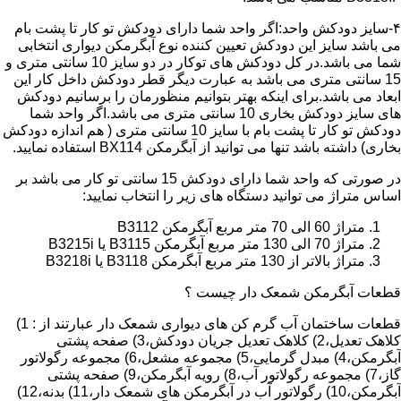
۴-سایز دودکش واحد:اگر واحد شما دارای دودکش تو کار تا پشت بام
می باشد سایز این دودکش تعیین کننده نوع آبگرمکن دیواری انتخابی
شما می باشد.در کل دودکش های توکار در دو سایز 10 سانتی متری و
15 سانتی متری می باشد به عبارت دیگر قطر دودکش داخل کار این
ابعاد می باشد.برای اینکه بهتر بتوانیم منظورمان را برسانیم دودکش
های سایز دودکش بخاری 10 سانتی متری می باشد.اگر واحد شما
دودکش تو کار تا پشت بام با سایز 10 سانتی متری ( هم اندازه دودکش
بخاری) داشته باشد تنها می توانید از آبگرمکن BX114 استفاده نمایید.
در صورتی که واحد شما دارای دودکش 15 سانتی تو کار می باشد بر
اساس متراژ می توانید دستگاه های زیر را انتخاب نمایید:
متراژ 60 الی 70 متر مربع آبگرمکن B3112
متراژ 70 الی 130 متر مربع آبگرمکن B3115 یا B3215i
متراژ بالاتر از 130 متر مربع آبگرمکن B3118 یا B3218i
قطعات آبگرمکن شمعک دار چیست ؟
قطعات ساختمان آب گرم کن های دیواری شمعک دار عبارتند از : 1)
کلاهک تعدیل،2) کلاهک تعدیل جریان دودکش،3) صفحه پشتی
آبگرمکن،4) مبدل گرمایی،5) مجموعه مشعل،6) مجموعه رگولاتور
گاز،7) مجموعه رگولاتور آب،8) رویه آبگرمکن،9) صفحه پشتی
آبگرمکن،10) رگولاتور آب در آبگرمکن های شمعک دار،11) بدنه،12)