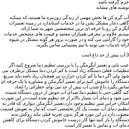
جرم گرفته باشد.
نوشته های مشابه
آب گرم کن ها بخش مهمی از زندگی روزمره ما هستند،که ممکنه
گاهی دچار مشکل بشن.ما در خدمات استاندارد در زمینه تعمیرات
آبگرم کن رو با حرفه ای ترین متخصصین شهر به شما ارائه
میدیم.علاوه بر معرفی همیاران معتمد و قیمت های مشخص خدمات
خود را گارانتی می کنه و در صورت بروز هر گونه مشکل در شیوه
ارائه خدمات می تونید با تیم پشتیبانی تماس بگیرید.
3.آب بیش از حد داغ است
عیب یابی و تعمیر آبگرمگن را با بررسی تنظیم دما شروع کنید.اگر
تنظیمات فعلی دستگاه زیاد است با کم کردن دما مشکل برطرف می
شود ولی اگر دما با کم کردن حرارت نیز همچنان زیاد باشد،باید سریع
دستگاه را خاموش کنید.برای تعمیر آبگرمکن و مشاوره با یک حرفه ای
تماس بگیرد.داغ شدن آب بیش از حد می تواند خطراتی را ایجاد
کند.گاهی حتی با تنظیم دما،صدای آب جوش از درون دستگاه شنیده
می شود و دمای آب بسیار بالاتر از حد تنظیم شده است.در این صورت
امکان خرابی شیر تنظیم وجود دارد.تعمیر آبگرمکن دیواری که قادر به
تنظیم دمای آب نیست یک کار تخصصی است که نیاز به تعویض قسمت
معیوب دارد.در این مورد هرگز بدون تجربه قبلی نباید روکش بدنه
دستگاه را باز کنید.تنها کار درست خاموش کردن دستگاه برای کاهش
دمای آب و تماس با تعمیرکار است.