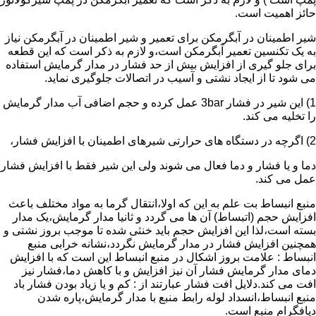
حائز اهمیت است.
شیر اطمینان در آبگرمکن برای تعمیر و شیر اطمینان در آبگرمکن نیاز
به یک تکنسین تعمیر آبگرمکن است،و لازم به ذکر است که این قطعه
برای جلو گیری از افزایش بیش از حد فشار در مدار گرمایش استفاده
می شود تا از ایجاد نشتی و آسیب در اتصالات جلوگیری نماید.
1) این شیر در فشار 3bar عمل کرده و حجم اضافی آب مدار گرمایش
را تخلیه می کند.
2) اگرچه در دستگاه های حرارتی شیرهای اطمینان با افزایش فشار،
دما و یا فشار و دما فعال می شوند ولی این شیر فقط با افزایش فشار
عمل می کند.
منبع انبساط بت علم به این که اولا،انتقال گرما به مواد مختلف باعث
افزایش حجم (اتبساط) آن ها می گردد و ثانیا مدار گرمایش،یک مدار
بسته است،لذا این افزایش حجم باید خنثی شده تا موجب بروز نشتی و
همچنین افزایش فشار در مدار گرمایش نگردد،نشانه خرابی منبع
انبساط : علامت بروز اشکال در منبع انبساط این است که با افزایش
دمای مدار گرمایش فشار آن نیز افزایش و با کاهش دما،فشار نیز
افت می کند.دلایل افت فشار عبارتند از : کم و یا زیاد بودن فشار باد
منبع انبساط،انسداد لوله رابط منبع با مدار گرمایش،پاره شدن
دیافگرام منبع است.