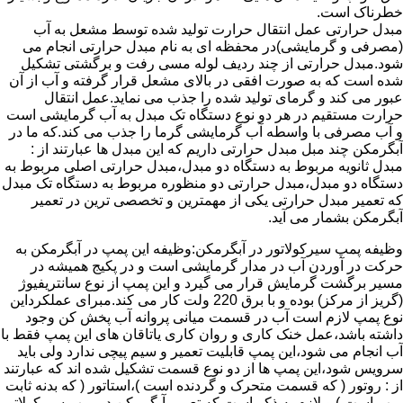
خطرناک است.
مبدل حرارتی عمل انتقال حرارت تولید شده توسط مشعل به آب
(مصرفی و گرمایشی)در محفظه ای به نام مبدل حرارتی انجام می
شود.مبدل حرارتی از چند ردیف لوله مسی رفت و برگشتی تشکیل
شده است که به صورت افقی در بالای مشعل قرار گرفته و آب از آن
عبور می کند و گرمای تولید شده را جذب می نماید.عمل انتقال
حرارت مستقیم در هر دو نوع دستگاه تک مبدل به آب گرمایشی است
و آب مصرفی با واسطه آب گرمایشی گرما را جذب می کند.که ما در
آبگرمکن چند مبل مبدل حرارتی داریم که این مبدل ها عبارتند از :
مبدل ثانویه مربوط به دستگاه دو مبدل،مبدل حرارتی اصلی مربوط به
دستگاه دو مبدل،مبدل حرارتی دو منظوره مربوط به دستگاه تک مبدل
که تعمیر مبدل حرارتی یکی از مهمترین و تخصصی ترین در تعمیر
آبگرمکن بشمار می آید.
وظیفه پمپ سیرکولاتور در آبگرمکن:وظیفه این پمپ در آبگرمکن به
حرکت در آوردن آب در مدار گرمایشی است و در پکیج همیشه در
مسیر برگشت گرمایش قرار می گیرد و این پمپ از نوع سانتریفیوژ
(گریز از مرکز) بوده و با برق 220 ولت کار می کند.مبرای عملکرداین
نوع پمپ لازم است آب در قسمت میانی پروانه آب پخش کن وجود
داشته باشد،عمل خنک کاری و روان کاری یاتاقان های این پمپ فقط با
آب انجام می شود،این پمپ قابلیت تعمیر و سیم پیچی ندارد ولی باید
سرویس شود،این پمپ ها از دو نوع قسمت تشکیل شده اند که عبارتند
از : روتور ( که قسمت متحرک و گردنده است )،استاتور ( که بدنه ثابت
پمپ است ) و لازم به ذکر است که تعمیر آبگرمکن در پمپ سیرکولاتور