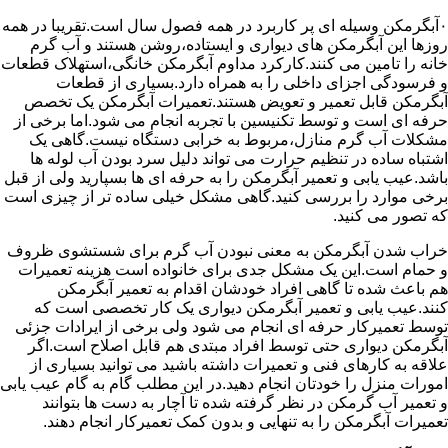
۰آبگرمکن وسیله ای پر کاربرد در همه فصول سال است.تقریبا در همه
روزها این آبگرمکن های دیواری و ایستاده،روشن هستند و آب گرم
خانه را تامین می کنند.کارکرد مداوم آبگرمکن خانگی،استهلاک قطعات
و فرسودگی اجزای داخلی را به همراه دارد.بسیاری از قطعات
آبگرمکن قابل تعمیر و تعویض هستند.تعمیرات آبگرمکن یک تخصص
حرفه ای است و توسط تکنیسین با تجربه انجام می شود.اما برخی از
مشکلات آب گرم منازل،مربوط به خرابی دستگاه نیست.گاهی یک
اشتباه ساده در تنظیم حرارت می تواند دلیل سرد بودن آب لوله ها
باشد.عیب یابی و تعمیر آبگرمکن را به حرفه ای ها بسپارید ولی از قبل
برخی موارد را بررسی کنید.گاهی مشکل خیلی ساده تر از چیزی است
که تصور می کنید.
خراب شدن آبگرمکن به معنی نبودن آب گرم برای شستشوی ظروف
و حمام است.این یک مشکل جدی برای خانواده است هزینه تعمیرات
هم باعث شده تا گاهی افراد خودشان اقدام به تعمیر آبگرمکن
کنند.عیب یابی و تعمیر آبگرمکن دیواری یک کار تخصصی است که
توسط تعمیرکار حرفه ای انجام می شود ولی برخی از ایرادات جزئی
آبگرمکن دیواری حتی توسط افراد مبتدی هم قابل اصلاح است.اگر
علاقه به کارهای فنی و تعمیرات داشته باشید می توانید بسیاری از
امورات منزل را خودتان انجام دهید.در این مطلب گام به گام عیب یابی
و تعمیر آب گرمکن در نظر گرفته شده تا آچار به دست ها بتوانند
تعمیرات آبگرمکن را به تنهایی و بدون کمک تعمیرکار انجام دهند.