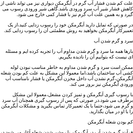
علت کم شدن فشار آب گرم در آبگرمکن دیواری نیز می تواند ناشی از
کاهش فشار شیر آب سرد ورودی باشد.گاهی شیر ورودی رسوب می
گیرد و به همین علت آب گرم نیز با فشار کمی خارج می شود.
در صورتی که تمایل دارید آبگرمکن خود را رسوب زدایی کنید،از یک
تعمیرکار آبگرمکن بخواهید به روش مطمئنی آن را رسوب زدایی کند.
سرد و گرم شدن آب
بارها همه ما سرد و گرم شدن مداوم آب را تجربه کرده ایم و مسئله
ای نیست که بتوانیم آن را نادیده بگیریم.
ممکن است سرد و گرم شدن مداوم به خاطر مناسب نبودن لوله
کشی آب ساختمان باشد،اما معمولا این مشکل به علت کم بودن شعله
آبگرمکن،گرم نشدن آب داخل مخزن آبگرمکن یا فشار نامناسب آب
ورودی آبگرمکن نیز بروز می کند.
با رسوب گیری آبگرمکن و تمیز کردن مشعل،معمولا این مشکل
برطرف می شود.در صورتی که پس از رسوب گیری همچنان آب سرد
و گرم می شود،حتما با یک تعمیرکار تماس بگیرید و مشکلات آبگرمکن
را با او در میان بگذارید.
کم بودن شعله آبگرمکن
فرآیند گرم شدن آب در آبگرمکن با روشن شدن شعله آغاز می شود.در