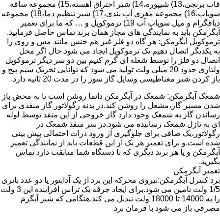
قاب برنجی،13) شیپوره،14) شیر احتراق آهسته،15) مجموعه ساقه
سوپاپ،16) مجموعه مغزی آب بندی،17) شیر تنظیم دما،18) مجموعه
دیافگرام و میل سوپاپ آب 19) ترموکوپل و … که ما برای تعمیر
آبگرمکن باید به نمایندگی های مجاز همان برند تماس حاصل فرمایید.
ترموکوپل آبگرمکن: هر گاه دو فلز غیر هم جنس مانند مس و روی را
به یکدیگر اتصال دهیم یک ترموکوپل ایجاد می شود.حال اگر محل
اتصال دو فلز را توسط شعله ای گرم کنیم بین دو سر دیگر ترموکوپل
ولتاژی حدود 20 میلی ولت تولید می شود که توانایی تحریک سیم پیچ و
باز کردن شیر مغناطیسی وسایل گاز سوز را در مدت 20 ثانیه دارد.
شمعک آبگرمکن: شمعک در آبگرمکن دائما روشن است تا به محض باز
شدن مسیر گاز،مشعل را روشن کند.در بدنه رگولاتور گاز منفذی برای
رساندن گاز به شمعک وجود دارد گاز خروجی از این منفذ توسط لوله
ای به نازل شمعک رسانیده می شود.در سر منفذ شمعک در
رگولاتور،یک صافی برای جلوگیری از ورود ذرات احتمالی پیش بینی
شده است.و برای تعمیر هر یک از این قطعات باید از نمایندگی تعمیر
آبگرمکن و یا هر برند دیگری که با دستگاه شما متابقت دارد تماس
بگیرید.
تعمیر آبگرمکن
برد کنترل آبگرمکن:نیروی محرکه این برد از یک آدابتور یا دو عدد باتری
1/5 ولت تامین می شود.برای ایجاد جرقه یک تراس افزاینده این 3 ولت
را به 14000 تا 18000 ولت تبدیل می کند.هنگامی که شیر آبگرم
مصرفی باز می شود با فرمان برد