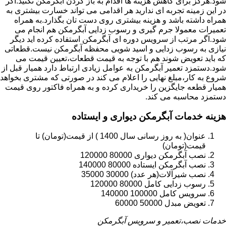
شود.هرگز برای کاهش هزینه ها اقدام به باز کردن آبگرمکن نکنید.اگر
در این زمینه تجربه ای ندارید هر اقدامی می تواند خسارت بیشتری به
همراه داشته باشد و هزینه بیشتری روی دست تان بگذارد.به همراه
تعمیرات معمولا جرم گیری و رسوب زدایی آبگرمکن هم انجام می
شود.اگر مرتب از سرویس دوره ای آبگرمکن استفاده کرده اید دیگر
نیازی به رسوب زدایی و اسید شویی محفظه آبگرمکن نیست.قطعاتی
که باید تعویض شوند هم با توجه به قیمت قطعات،تعیین قیمت می
شود.دستمزد تعمیر آبگرمکن به عوامل زیادی ارتباط دارد همیار قبل از
شروع به کار،مبلغ نهایی را اعلام می کند در صورتی که مشتری بخواهد
همیار قطعه جایگزین را خریداری کرده و به همراه فاکتور روی قیمت
دستمزد محاسبه می کند.
هزینه خدمات آبگرمکن دیواری و ایستاده
عنوان( به روز رسانی سال 1400 ) از قیمت(تومان) تا
قیمت(تومان)
نصب آبگرمکن دیواری 80000 120000
نصب آبگرمکن ایستاده 80000 140000
نصب شیرآلات(هر عدد) 30000 35000
رسوب زدایی کامل 80000 120000
سرویس کامل 100000 140000
تعویض مبدل 50000 60000
خدمات نصب،تعمیر و سرویس آبگرمکن