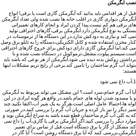
نصب آبگرمکن
قبل از هر اقدامی باید بدانید که آبگرمکن گازی است یا برقی! انواع
آبگرمکن دیواری گازی در اغلب خانه ها نصب شده ولی تعداد آبگرمکن
های برقی هم کم نیست.پیدا کردن ایراد و انجام کارهای تعمیراتی
بستگی به نوع آبگرمکن دارد.آبگرمکن برقی،گازهای احتراقی تولید
نمی کند و نیازی به دودکش ندارد.در این دستگاه ها از ترموستات در
کنار مخزن استفاده شده و کابل الکتریکی،دستگاه را به تابلو برق وصل
می کند.اما آبگرمکن گازی دارای دودکش برای خروج گازهای احتراقی
است.سیستم پیلوت،مشعل،ترموکوبل در دستگاه نصب شده و با
برداشتن روکش بدنه دیده می شود.آبگرمکن از هر نوعی که باشد باید
بتواند آب گرم ساختمان را تامین کند.برخی از رایج تریم مشکلات اینها
هستند:
1.آب داغ نمی شود
آیا آب گرم حمام،سرد است؟ این مشکل می تواند مربوط به آبگرمکن
و یا مسدود شدن لوله های حمام باشد.در واقع هر گونه ایرادی در این
لوله ها،احتمالا عامل اصلی است.هرگز به یک شیر آب،اکتفا نکنید.چند
شیر دیگر را نیز باز کرده و جریان آب گرم را بررسی کنید.در صورتی
که به کلی آب گرم ساختمان قطع شده باشد به سراغ آبگرمکن بوید و
موارد دیگر را بررسی کنید.اگر آبگرمکن برقی یا گازی،آب را داغ نمی
کند مشکل از گاز یا برق دستگاه است.قبل از تماس برای تعمیر
آبگرمکن،بررسی کنید که آیا برق دستگاه روشن است؟ آیا گاز در