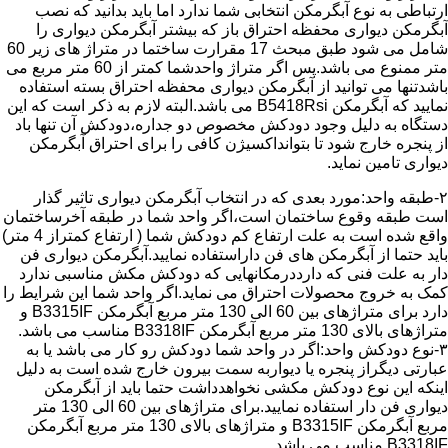
ارتباطی به نوع آبگرمکن انتخابی شما ندارد اما باید بدانید که نصب
آبگرمکن دیواری محفظه احتراق باز که بیشتر آبگرمکن دیواری را
شامل می شود طبق مبحث 17 مقرارت ساختما در متراژ های زیر 60
متر ممنوع می باشد.پس اگر متراژ واحدشما کمتر از 60 متر مربع می
باشدتنها می توانید از آبگرمکن دیواری محفظه احتراق بسته استفاده
نمایید که آبگرمکن B5418Rsi می باشد.البته لازم به ذکر است که این
دستگاه به دلیل وجود دودکش مخصوص دو جداره،دودکش آن تنها باد
از پنجره خارج شود تا بتوانداکسیژن کافی را برای احتراق آبگرمکن
دیواری تامین نماید.
۲-طبقه واحد:مورد بعدی که در انتخاب آبگرمکن دیواری تاثیر گذار
است طبقه وقوع ساختمان است،اگر واحد شما در طبقه آخرساختمان
واقع شده است به علت ارتفاع کم دودکش شما ( ارتفاع کمتراز 4 متر)
باید حتما از آبگرمکن های فن داراستفاده نمایید.آبگرمکن دیواری فن
دار به علت فنی که دارددرمکانهایی که دودکش مکش مناسبی ندارد
کمک به خروج محصولات احتراق می نماید.اگر واحد شما این شرایط را
دارد برای متراژهای بین 60 الی 130 متر مربع آبگرمکن B3315IF و
متراژهای بالای 130 متر مربع آبگرمکن B3318IF مناسب می باشد.
۳-نوع دودکش واحد:اگر در واحد شما دودکش رو کار می باشد یا به
عبارتی دیگراز پنجره یا دیواربه سمت بیرون خارج شده است به دلیل
اینکه این نوع دودکش مکشی نخواهدداشت حتما باید از آبگرمکن
دیواری فن دار استفاده نمایید.برای متراژهای بین 60 الی 130 متر
مربع آبگرمکن B3315IF و متراژهای بالای 130 متر مربع آبگرمکن
B3318IF مناسب می باشد.