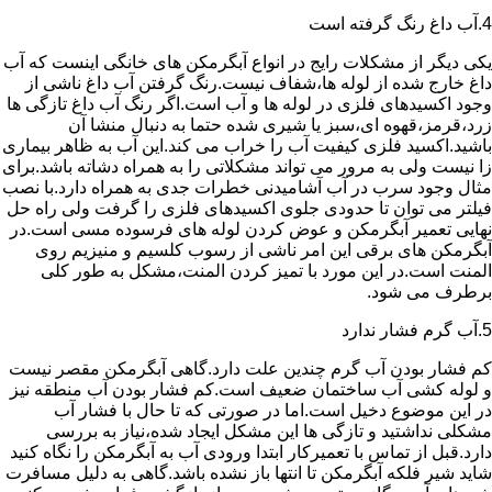
4.آب داغ رنگ گرفته است
یکی دیگر از مشکلات رایج در انواع آبگرمکن های خانگی اینست که آب
داغ خارج شده از لوله ها،شفاف نیست.رنگ گرفتن آب داغ ناشی از
وجود اکسیدهای فلزی در لوله ها و آب است.اگر رنگ آب داغ تازگی ها
زرد،قرمز،قهوه ای،سبز یا شیری شده حتما به دنبال منشا آن
باشید.اکسید فلزی کیفیت آب را خراب می کند.این آب به ظاهر بیماری
زا نیست ولی به مرور می تواند مشکلاتی را به همراه دشاته باشد.برای
مثال وجود سرب در آب آشامیدنی خطرات جدی به همراه دارد.با نصب
فیلتر می توان تا حدودی جلوی اکسیدهای فلزی را گرفت ولی راه حل
نهایی تعمیر آبگرمکن و عوض کردن لوله های فرسوده مسی است.در
آبگرمکن های برقی این امر ناشی از رسوب کلسیم و منیزیم روی
المنت است.در این مورد با تمیز کردن المنت،مشکل به طور کلی
برطرف می شود.
5.آب گرم فشار ندارد
کم فشار بودن آب گرم چندین علت دارد.گاهی آبگرمکن مقصر نیست
و لوله کشی آب ساختمان ضعیف است.کم فشار بودن آب منطقه نیز
در این موضوع دخیل است.اما در صورتی که تا حال با فشار آب
مشکلی نداشتید و تازگی ها این مشکل ایجاد شده،نیاز به بررسی
دارد.قبل از تماس با تعمیرکار ابتدا ورودی آب به آبگرمکن را نگاه کنید
شاید شیر فلکه آبگرمکن تا انتها باز نشده باشد.گاهی به دلیل مسافرت