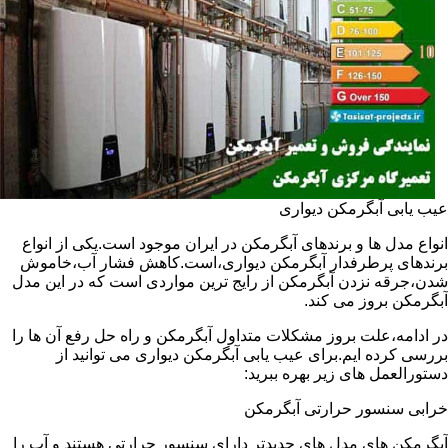
عیب یابی آبگرمکن دیواری
انواع مدل ها و برندهای آبگرمکن در ایران موجود است.یکی از انواع
برندهای پرطرفدار آبگرمکن دیواری،است.کاهش فشار آب،خاموش
شدن،جرقه نزدن آبگرمکن از رایج ترین مواردی است که در این مدل
آبگرمکن بروز می کند.
در ادامه،علت بروز مشکلات متداول آبگرمکن و راه حل رفع آن ها را
بررسی کرده ایم.برای عیب یابی آبگرمکن دیواری می توانید از
دستورالعمل های زیر بهره ببرید:
خرابی سنسور حرارتی آبگرمکن
آبگرمکن های مدل های جدیدتر دارای سنسور حرارتی هستند و آب را