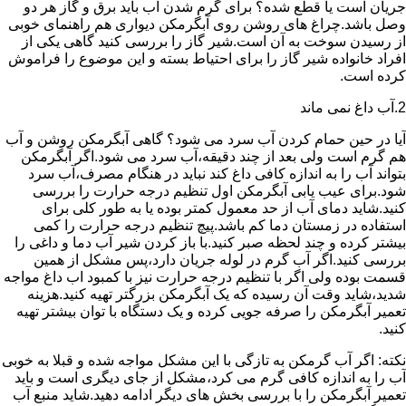
جریان است یا قطع شده؟ برای گرم شدن آب باید برق و گاز هر دو
وصل باشد.چراغ های روشن روی آبگرمکن دیواری هم راهنمای خوبی
از رسیدن سوخت به آن است.شیر گاز را بررسی کنید گاهی یکی از
افراد خانواده شیر گاز را برای احتیاط بسته و این موضوع را فراموش
کرده است.
2.آب داغ نمی ماند
آیا در حین حمام کردن آب سرد می شود؟ گاهی آبگرمکن روشن و آب
هم گرم است ولی بعد از چند دقیقه،آب سرد می شود.اگر آبگرمکن
بتواند آب را به اندازه کافی داغ کند نباید در هنگام مصرف،آب سرد
شود.برای عیب یابی آبگرمکن اول تنظیم درجه حرارت را بررسی
کنید.شاید دمای آب از حد معمول کمتر بوده یا به طور کلی برای
استفاده در زمستان دما کم باشد.پیچ تنظیم درجه حرارت را کمی
بیشتر کرده و چند لحظه صبر کنید.با باز کردن شیر آب دما و داغی را
بررسی کنید.اگر آب گرم در لوله جریان دارد،پس مشکل از همین
قسمت بوده ولی اگر با تنظیم درجه حرارت نیز با کمبود اب داغ مواجه
شدید،شاید وقت آن رسیده که یک آبگرمکن بزرگتر تهیه کنید.هزینه
تعمیر آبگرمکن را صرفه جویی کرده و یک دستگاه با توان بیشتر تهیه
کنید.
نکته: اگر آب گرمکن به تازگی با این مشکل مواجه شده و قبلا به خوبی
آب را به اندازه کافی گرم می کرد،مشکل از جای دیگری است و باید
تعمیر آبگرمکن را با بررسی بخش های دیگر ادامه دهید.شاید منبع آب