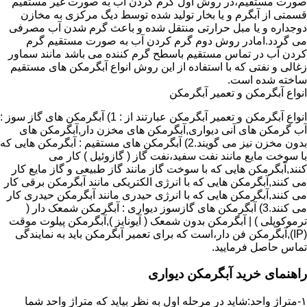
صورت مستقیم،در روش اول گرم کردن آب به صورت غیر مستقیم
قسمتی از آبگرم و یا بخار تولید شده توسط دیگ مرکزی به مخازن
دوجداره و یا مبل حرارتی منتقل شده و باعث گرم شدن آب مصرفی
می گردد.امادر روش دوم گرم کردن آب به صورت مستقیم گرم
کردن آب در تماس مستقیم باسطح گرم کننده می باشد مانند سماور
زغالی و نفتی که با استفاده از این روش انواع آبگرمکن های مستقیم
ساخته شده است.
انواع آبگرمکن و تعمیر آبگرمکن
انواع آبگرمکن و تعمیر آبگرمکن عبارتند از : 1) آبگرمکن های گاز سوز :
آب گرمکن های آنی دیواری,آبگرمکن های مخزن دار,آبگرمکن های
بدون مخزن نیز می گویند.2) آبگرمکن های مستقیم : آبگرمکن هایی که
با سوخت مایع مانند نفت سفید،نفت گاز ( گازوئیل ) کار می
کنند,آبگرمکن هایی که با سوخت گاز مانند گاز طبیعی و گاز مایع کار
می کنند,آبگرمکن هایی که با انرژی الکتریکی مانند آبگرمکن برقی کار
می کنند,آبگرمکن هایی که با انرژی حیدری مانند آبگرمکن حیدری کار
می کنند.3) آبگرمکن های گازسوز دیواری : آبگرمکن شمعک دار (
ترموکوپلی ) | آبگرمکن بدون شمعک ( آیونایز ),آبگرمکن پیلوت موقت
(IP),آبگرمکن فن دار،است که برای تعمیر آبگرمکن باید به نمایندگی
تماس حاصل فرمایید.
راهنمای خرید آبگرمکن دیواری
۱-متراژ واحد:شاید در مرحله اول به نظر بیاید که متراژ واحد شما