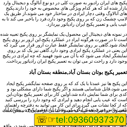
پکیج های ایران رادیور به صورت کلی در دو نوع آنالوگ و دیجیتال وارد
بازار شده اند که هر کدام ویژگی های مخصوص به خود را دارند.پکیج
های آنالاوگ وقتی دچار ایرادی در ساختار خود می شوند،از طریق یک
لامپ چشمک زن که بر روی پکیج وجود دارد،فرد را باخبر می کند تا به
عیب یابی و تعمیر پکیج ایران رادیاتور بپردازد.
در نمونه های دیجیتال این محصول،یک نمایشگر بر روی پکیج تعبیه شده
است تا در صورت هرگونه ایراد در عملکرد پکیج،این ارور بر روی پکیج
ایجاد شود.گاهی بر روی نمایشگر فقط عبارت ارور قرار می گیرد که
این یعنی در عملکرد پکیج ایرادی وجود دارد.گاهی نیز یک کد بر روی
نمایشگر ایجاد می شود که با آن می شود فهمید که چه ایرادی در پکیج
وجود دارد و راحت تر می توان به تعمیر پکیج ایران رادیاتور پرداخت.
تعمیر پکیج بوتان بستان آباد,منطقه بستان آباد
این پکیج ها نیز عمدتا با یک کد که بر روی صفحه نمایگشر پکیج ایجاد
می شود،قابل شناسایی هستند و اگر پکیج شما دارای مشکلی بود و
کدی برای شما نمایش داده شد،اولین کار برای تعمیر پکیج بوتان،این
است که عیب یابی انجام دهید و ایرادی که وجود دارد را بررسی کنید
که از کجا نشات می گیرد.برای این کار می توانید به دفترچه راهنمای
تلفن تماس فوری
تعمیر آبگرمکن بستان آباد,تعمیر پکیج در بستان آباد
محصول خود مراجعه کنید که معمولا تمامی ایرادهایی که ممکن است
برای پکیج پیش بیاید در آن قرار گرفته است.
☞☏
tel:09360937370
گاهی نیز هنگام خرابی پکیج،هیچ اروری نمایش داده نمی شود.در واقع