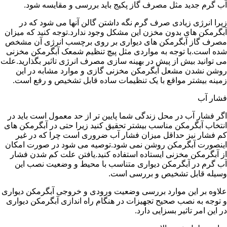
آب گرم جدید مثل مصرف گاز پکیج باید بررسی و مقایسه شود.
زیرا انرژی زیادی صرف گرم نگه داشتن گالن آنها می شود که در
آبگرمکن های بدون مخزن این مشکل وجود ندارد.توجه کنید که میزان
مصرف گاز آبگرمکن های دیواری بر روی برچسب انرژی آن مشخص
شده است.با توجه به مواردی مثل پیچ تنظیم شمعک آبگرمکن مخزنی
می توانید بیش از پیش در بهینه سازی مصرف انرژی تاثیر بگذارید.علت
روشن نشدن مشعل آبگرمکن مخزنی گازی و موارد مشابه در این
زمینه بیشتر مواقع با یک تنظیمات ساده قابل تشخیص و رفع است.
فشار آب
اگر فشار آب در محل زندگی شما پایین تر از حد معمول است باید در
انتخاب آبگرمکن مناسب بیشتر تحقیق کنید زیرا حتی در آبگرمکن های
کم فشار نیز حداقل میزان فشار آب ضروری است چرا که در غیر
اینصورت آبگرمکن روشن نمی شود.توصیه می شود در صورت امکان
از آبگرمکن مخزنی ایستاده استفاده کنید.یافتن علت کم شدن فشار
آب گرم در آبگرمکن دیواری متناسب با محیط و وضعیت نصب این
وسیله قابل تشخیص و بررسی است.
علاوه بر این موارد بررسی وضعیت ورودی و خروجی آبگرمکن دیواری
و توجه به نصب صحیح تجهیزات در هنگام راه اندازی آبگرمکن دیواری
در این امر تاثیر بسزایی دارد.