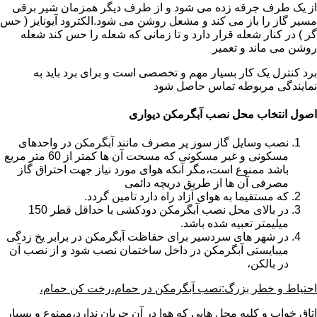
از یک طرف جرقه زده می شود و از طرف دیگر همزمان شیر برقی
مسیر گاز را باز می کند و مشعل روشن می شود.الکترود آیونایز ( حس
گر ) در کنار شعله قرار دارد و تا زمانی که شعله را حس کند شعله
روشن می ماند و تعمیر
برد کنترل یک کار بسیار مهم و تخصصی است و برای برد باید به
نمایندگی مربوطه تماس حاصل شود
اصول انتخاب محل نصب آبگرمکن دیواری
نصب وسایل گاز سوز پر مصرف مانند آبگرمکن در واحدهای
مسکونی و غیر مسکونی که مسحت آن ها کمتر از 60 متر مربع
باشد ممنوع است،مگر آنکه هوای مورد نیاز جهت احتراق گاز
مصرفی آن ها از طریق دریچه دائمی
که مستقیما به هوای آزاد راه دارد تامین گردد.
در بالای محل نصب آبگرمکن دودکشی با حداقل قطر 150
میلیمتر تعبیه شده باشد.
در شهر های سردسیر برای حفاظت آبگرمکن در برابر یخ زدگی
میبایستی آبگرمکن در داخل ساختمان نصب شود و از نصب آن
در بالکن،
احتیاط و خطر بزرگ:نصب آبگرمکن در حمام،رخت کن حمام،
اتاق خواب و کلیه محل هایی که هوا در آن جریان ندارد،ممنوع و بسیار