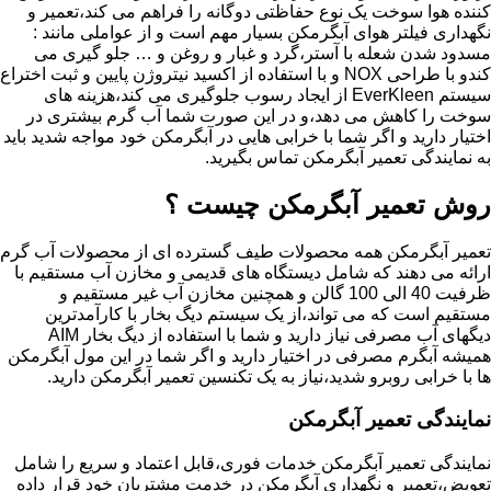
کننده هوا سوخت یک نوع حفاظتی دوگانه را فراهم می کند،تعمیر و
نگهداری فیلتر هوای آبگرمکن بسیار مهم است و از عواملی مانند :
مسدود شدن شعله با آستر،گرد و غبار و روغن و … جلو گیری می
کندو با طراحی NOX و با استفاده از اکسید نیتروژن پایین و ثبت اختراع
سیستم EverKleen از ایجاد رسوب جلوگیری می کند،هزینه های
سوخت را کاهش می دهد،و در این صورت شما آب گرم بیشتری در
اختیار دارید و اگر شما با خرابی هایی در آبگرمکن خود مواجه شدید باید
به نمایندگی تعمیر آبگرمکن تماس بگیرید.
روش تعمیر آبگرمکن چیست ؟
تعمیر آبگرمکن همه محصولات طیف گسترده ای از محصولات آب گرم
ارائه می دهند که شامل دیستگاه های قدیمی و مخازن آب مستقیم با
ظرفیت 40 الی 100 گالن و همچنین مخازن آب غیر مستقیم و
مستقیم است که می تواند،از یک سیستم دیگ بخار با کارآمدترین
دیگهای آب مصرفی نیاز دارید و شما با استفاده از دیگ بخار AIM
همیشه آبگرم مصرفی در اختیار دارید و اگر شما در این مول آبگرمکن
ها با خرابی روبرو شدید،نیاز به یک تکنسین تعمیر آبگرمکن دارید.
نمایندگی تعمیر آبگرمکن
نمایندگی تعمیر آبگرمکن خدمات فوری،قابل اعتماد و سریع را شامل
تعویض،تعمیر و نگهداری آبگرمکن در خدمت مشتریان خود قرار داده