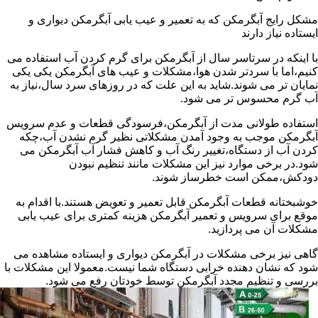
مشکل رایج آبگرمکن که به تعمیر و عیب یابی آبگرمکن دیواری و
ایستاده نیاز دارند
با اینکه در سرتاسر سال از آبگرمکن برای گرم کردن آب استفاده می
کنیم،اما با سردتر شدن هوا،مشکلات و عیب های آبگرمکن یکی یکی
نمایان تر می شوند.شاید به این علت که در روزهای سرد سال،نیاز به
آب گرم محسوس تر می شود.
استفاده طولانی مدت از آبگرمکن،فرسودگی قطعات و عدم سرویس
آبگرمکن موجب به وجود آمدن مشکلاتی نظیر گرم نشدن آب،چکه
کردن آب از دستگاه،تغییر رنگ آب و کاهش فشار آب آبگرمکن می
شود.در برخی موارد نیز این مشکلات مانند تنظیم نبودن
دودکش،ممکن است خطرساز شوند.
خوشبختانه قطعات آبگرمکن قابل تعمیر و تعویض هستند.با اقدام به
موقع برای سرویس و تعمیر آبگرمکن هزینه کمتری برای عیب یابی
مشکلات آن می پردازید.
گاهی نیز برخی مشکلات در آبگرمکن دیواری و ایستاده مشاهده می
شود که نشان دهنده خرابی دستگاه شما نیست.معمولا این مشکلات با
بررسی و تنظیم مجدد آبگرمکن توسط خودتان رفع می شود.