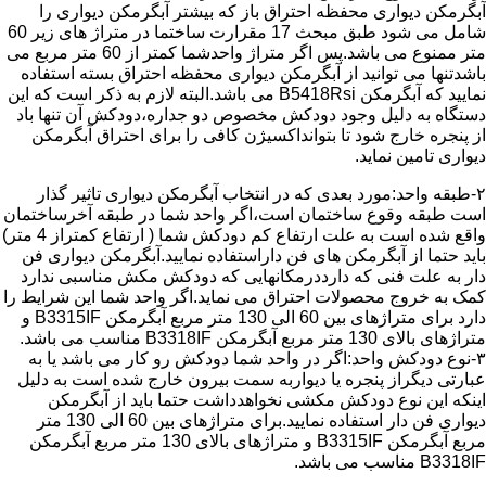
آبگرمکن دیواری محفظه احتراق باز که بیشتر آبگرمکن دیواری را
شامل می شود طبق مبحث 17 مقرارت ساختما در متراژ های زیر 60
متر ممنوع می باشد.پس اگر متراژ واحدشما کمتر از 60 متر مربع می
باشدتنها می توانید از آبگرمکن دیواری محفظه احتراق بسته استفاده
نمایید که آبگرمکن B5418Rsi می باشد.البته لازم به ذکر است که این
دستگاه به دلیل وجود دودکش مخصوص دو جداره،دودکش آن تنها باد
از پنجره خارج شود تا بتوانداکسیژن کافی را برای احتراق آبگرمکن
دیواری تامین نماید.
۲-طبقه واحد:مورد بعدی که در انتخاب آبگرمکن دیواری تاثیر گذار
است طبقه وقوع ساختمان است،اگر واحد شما در طبقه آخرساختمان
واقع شده است به علت ارتفاع کم دودکش شما ( ارتفاع کمتراز 4 متر)
باید حتما از آبگرمکن های فن داراستفاده نمایید.آبگرمکن دیواری فن
دار به علت فنی که دارددرمکانهایی که دودکش مکش مناسبی ندارد
کمک به خروج محصولات احتراق می نماید.اگر واحد شما این شرایط را
دارد برای متراژهای بین 60 الی 130 متر مربع آبگرمکن B3315IF و
متراژهای بالای 130 متر مربع آبگرمکن B3318IF مناسب می باشد.
۳-نوع دودکش واحد:اگر در واحد شما دودکش رو کار می باشد یا به
عبارتی دیگراز پنجره یا دیواربه سمت بیرون خارج شده است به دلیل
اینکه این نوع دودکش مکشی نخواهدداشت حتما باید از آبگرمکن
دیواری فن دار استفاده نمایید.برای متراژهای بین 60 الی 130 متر
مربع آبگرمکن B3315IF و متراژهای بالای 130 متر مربع آبگرمکن
B3318IF مناسب می باشد.