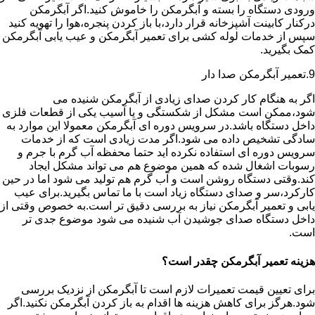
ورودی دستگاه را بسته و آبگرمکن را خاموش کنید.اگر آبگرمکن
درکنار کابینت آشپزخانه قرار دارد،با باز کردن پنجره،هوا را تهویه کنید
سپس از خدمات لوله کشی برای تعمیر آبگرمکن و عیب یابی آبگرمکن
کمک بگیرید.
9.تعمیر آبگرمکن صدا دار
اگر به هنگام کار کردن صدای زیادی از آبگرمکن شنیده می
شود،ممکن است مشکل از شکستگی و یا آسیب یکی از قطعات فلزی
داخل دستگاه باشد.در سرویس دوره ای آبگرمکن معمولا این موارد به
سادگی تشخیص داده می شود.اگر مدت زیادی است که از خدمات
سرویس دوره ای استفاده نکرده اید حتما محفظه آب گرم با جرم و
رسوبات اشغال شده که همین موضوع هم می تواند مشکل ایجاد
کند.وقتی دستگاه روشن است و آب گرم هم تولید می شود اما در حین
کارکرد،سر و صدای دستگاه زیاد است با ما تماس بگیرید.برای عیب
یابی و تعمیر آبگرمکن نیاز به بررسی دقیق تر است.به خصوص وقتی از
داخل دستگاه صدای جوشیدن آب شنیده می شود موضوع جدی تر
است.
هزینه تعمیر آبگرمکن چقدر است؟
برای تعیین قیمت تعمیرات لازم است تا آبگرمکن از نزدیک بررسی
شود.هرگز برای کاهش هزینه ها اقدام به باز کردن آبگرمکن نکنید.اگر