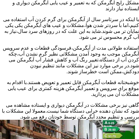
مشکل رایج آبگرمکن که به تعمیر و عیب یابی آبگرمکن دیواری و
ایستاده نیاز دارند
با اینکه در سرتاسر سال از آبگرمکن برای گرم کردن آب استفاده می
کنیم،اما با سردتر شدن هوا،مشکلات و عیب های آبگرمکن یکی یکی
نمایان تر می شوند.شاید به این علت که در روزهای سرد سال،نیاز به
آب گرم محسوس تر می شود.
استفاده طولانی مدت از آبگرمکن،فرسودگی قطعات و عدم سرویس
آبگرمکن موجب به وجود آمدن مشکلاتی نظیر گرم نشدن آب،چکه
کردن آب از دستگاه،تغییر رنگ آب و کاهش فشار آب آبگرمکن می
شود.در برخی موارد نیز این مشکلات مانند تنظیم نبودن
دودکش،ممکن است خطرساز شوند.
خوشبختانه قطعات آبگرمکن قابل تعمیر و تعویض هستند.با اقدام به
موقع برای سرویس و تعمیر آبگرمکن هزینه کمتری برای عیب یابی
مشکلات آن می پردازید.
گاهی نیز برخی مشکلات در آبگرمکن دیواری و ایستاده مشاهده می
شود که نشان دهنده خرابی دستگاه شما نیست.معمولا این مشکلات با
بررسی و تنظیم مجدد آبگرمکن توسط خودتان رفع می شود.