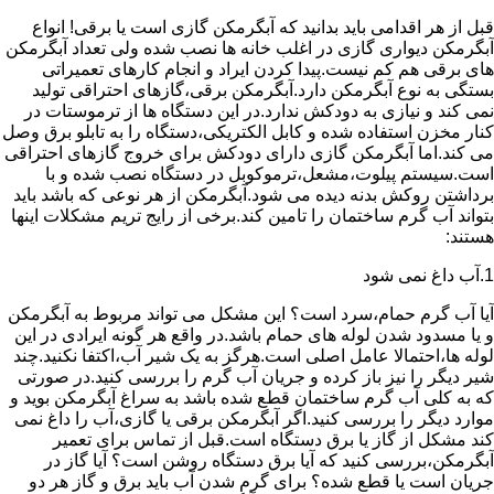
قبل از هر اقدامی باید بدانید که آبگرمکن گازی است یا برقی! انواع
آبگرمکن دیواری گازی در اغلب خانه ها نصب شده ولی تعداد آبگرمکن
های برقی هم کم نیست.پیدا کردن ایراد و انجام کارهای تعمیراتی
بستگی به نوع آبگرمکن دارد.آبگرمکن برقی،گازهای احتراقی تولید
نمی کند و نیازی به دودکش ندارد.در این دستگاه ها از ترموستات در
کنار مخزن استفاده شده و کابل الکتریکی،دستگاه را به تابلو برق وصل
می کند.اما آبگرمکن گازی دارای دودکش برای خروج گازهای احتراقی
است.سیستم پیلوت،مشعل،ترموکوبل در دستگاه نصب شده و با
برداشتن روکش بدنه دیده می شود.آبگرمکن از هر نوعی که باشد باید
بتواند آب گرم ساختمان را تامین کند.برخی از رایج تریم مشکلات اینها
هستند:
1.آب داغ نمی شود
آیا آب گرم حمام،سرد است؟ این مشکل می تواند مربوط به آبگرمکن
و یا مسدود شدن لوله های حمام باشد.در واقع هر گونه ایرادی در این
لوله ها،احتمالا عامل اصلی است.هرگز به یک شیر آب،اکتفا نکنید.چند
شیر دیگر را نیز باز کرده و جریان آب گرم را بررسی کنید.در صورتی
که به کلی آب گرم ساختمان قطع شده باشد به سراغ آبگرمکن بوید و
موارد دیگر را بررسی کنید.اگر آبگرمکن برقی یا گازی،آب را داغ نمی
کند مشکل از گاز یا برق دستگاه است.قبل از تماس برای تعمیر
آبگرمکن،بررسی کنید که آیا برق دستگاه روشن است؟ آیا گاز در
جریان است یا قطع شده؟ برای گرم شدن آب باید برق و گاز هر دو