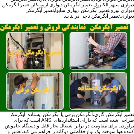
دیواری سپهر الکتریک,تعمیر آبگرمکن دیواری آزمونکار,تعمیر آبگرمکن
دیواری لورچ,تعمیر آبگرمکن دیواری سایوا,تعمیر آبگرمکن
دیواری,تعمیر آبگرمکن تاچی در بناب,
تعمیر آبگرمکن گازی،آبگرمکن برقی یا آبگرمکن ایستاده ​ آبگرمکن
طراحی شده است که دارای استانداردهای ANSI است که برای
برآوردن برای مقاومت در برابر اشتعال بخار قابل و دستگاه خاموش
کننده هوا سوخت یک نوع حفاظتی دوگانه را فراهم می کند،تعمیر و