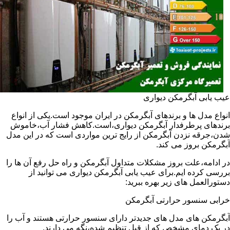
عیب یابی آبگرمکن دیواری
انواع مدل ها و برندهای آبگرمکن در ایران موجود است.یکی از انواع
برندهای پرطرفدار آبگرمکن دیواری،است.کاهش فشار آب،خاموش
شدن،جرقه نزدن آبگرمکن از رایج ترین مواردی است که در این مدل
آبگرمکن بروز می کند.
در ادامه،علت بروز مشکلات متداول آبگرمکن و راه حل رفع آن ها را
بررسی کرده ایم.برای عیب یابی آبگرمکن دیواری می توانید از
دستورالعمل های زیر بهره ببرید:
خرابی سنسور حرارتی آبگرمکن
آبگرمکن های مدل های جدیدتر دارای سنسور حرارتی هستند و آب را
در یک دمای مشخص که از قبل تنظیم شده،نگه می دارند.