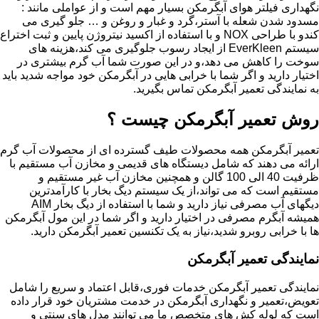
نگهداری فیلتر هوای آبگرمکن بسیار مهم است و از عواملی مانند :
مسدود شدن شعله با آستر،گرد و غبار و روغن و … جلو گیری می
کندو با طراحی NOX و با استفاده از اکسید نیتروژن پایین و ثبت اختراع
سیستم EverKleen از ایجاد رسوب جلوگیری می کند،هزینه های
سوخت را کاهش می دهد،و در این صورت شما آب گرم بیشتری در
اختیار دارید و اگر شما با خرابی هایی در آبگرمکن خود مواجه شدید باید
به نمایندگی تعمیر آبگرمکن تماس بگیرید.
روش تعمیر آبگرمکن چیست ؟
تعمیر آبگرمکن همه محصولات طیف گسترده ای از محصولات آب گرم
ارائه می دهند که شامل دیستگاه های قدیمی و مخازن آب مستقیم با
ظرفیت 40 الی 100 گالن و همچنین مخازن آب غیر مستقیم و
مستقیم است که می تواند،از یک سیستم دیگ بخار با کارآمدترین
دیگهای آب مصرفی نیاز دارید و شما با استفاده از دیگ بخار AIM
همیشه آبگرم مصرفی در اختیار دارید و اگر شما در این مول آبگرمکن
ها با خرابی روبرو شدید،نیاز به یک تکنسین تعمیر آبگرمکن دارید.
نمایندگی تعمیر آبگرمکن
نمایندگی تعمیر آبگرمکن خدمات فوری،قابل اعتماد و سریع را شامل
تعویض،تعمیر و نگهداری آبگرمکن در خدمت مشتریان خود قرار داده
است که لوله کش های متخصص ما می توانند مدل های سنتی و