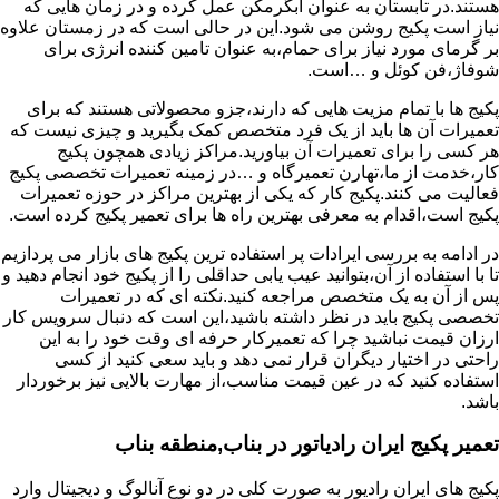
هستند.در تابستان به عنوان آبگرمکن عمل کرده و در زمان هایی که
نیاز است پکیج روشن می شود.این در حالی است که در زمستان علاوه
بر گرمای مورد نیاز برای حمام،به عنوان تامین کننده انرژی برای
شوفاژ،فن کوئل و …است.
پکیج ها با تمام مزیت هایی که دارند،جزو محصولاتی هستند که برای
تعمیرات آن ها باید از یک فرد متخصص کمک بگیرید و چیزی نیست که
هر کسی را برای تعمیرات آن بیاورید.مراکز زیادی همچون پکیج
کار،خدمت از ما،تهارن تعمیرگاه و …در زمینه تعمیرات تخصصی پکیج
فعالیت می کنند.پکیج کار که یکی از بهترین مراکز در حوزه تعمیرات
پکیج است،اقدام به معرفی بهترین راه ها برای تعمیر پکیج کرده است.
در ادامه به بررسی ایرادات پر استفاده ترین پکیج های بازار می پردازیم
تا با استفاده از آن،بتوانید عیب یابی حداقلی را از پکیج خود انجام دهید و
پس از آن به یک متخصص مراجعه کنید.نکته ای که در تعمیرات
تخصصی پکیج باید در نظر داشته باشید،این است که دنبال سرویس کار
ارزان قیمت نباشید چرا که تعمیرکار حرفه ای وقت خود را به این
راحتی در اختیار دیگران قرار نمی دهد و باید سعی کنید از کسی
استفاده کنید که در عین قیمت مناسب،از مهارت بالایی نیز برخوردار
باشد.
تعمیر پکیج ایران رادیاتور در بناب,منطقه بناب
پکیج های ایران رادیور به صورت کلی در دو نوع آنالوگ و دیجیتال وارد