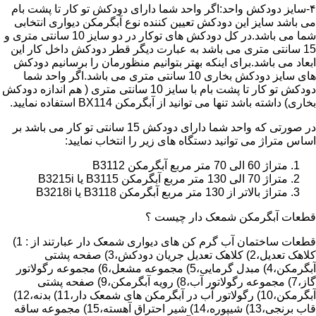
۴-سایز دودکش واحد:اگر واحد شما دارای دودکش تو کار تا پشت بام
می باشد سایز این دودکش تعیین کننده نوع آبگرمکن دیواری انتخابی
شما می باشد.در کل دودکش های توکار در دو سایز 10 سانتی متری و
15 سانتی متری می باشد به عبارت دیگر قطر دودکش داخل کار این
ابعاد می باشد.برای اینکه بهتر بتوانیم منظورمان را برسانیم دودکش
های سایز دودکش بخاری 10 سانتی متری می باشد.اگر واحد شما
دودکش تو کار تا پشت بام با سایز 10 سانتی متری ( هم اندازه دودکش
بخاری) داشته باشد تنها می توانید از آبگرمکن BX114 استفاده نمایید.
در صورتی که واحد شما دارای دودکش 15 سانتی تو کار می باشد بر
اساس متراژ می توانید دستگاه های زیر را انتخاب نمایید:
متراژ 60 الی 70 متر مربع آبگرمکن B3112
متراژ 70 الی 130 متر مربع آبگرمکن B3115 یا B3215i
متراژ بالاتر از 130 متر مربع آبگرمکن B3118 یا B3218i
قطعات آبگرمکن شمعک دار چیست ؟
قطعات ساختمان آب گرم کن های دیواری شمعک دار عبارتند از : 1)
کلاهک تعدیل،2) کلاهک تعدیل جریان دودکش،3) صفحه پشتی
آبگرمکن،4) مبدل گرمایی،5) مجموعه مشعل،6) مجموعه رگولاتور
گاز،7) مجموعه رگولاتور آب،8) رویه آبگرمکن،9) صفحه پشتی
آبگرمکن،10) رگولاتور آب در آبگرمکن های شمعک دار،11) بدنه،12)
قاب برنجی،13) شیپوره،14) شیر احتراق آهسته،15) مجموعه ساقه