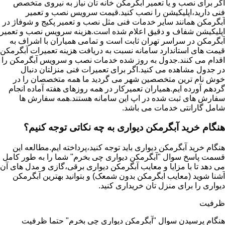
اگر برای نصب و یا تعمیر آبگرمکن خانه تان نیاز به نیروی متخصص
فنی دارید،اپلیکیشن را نصب کنید.قیمت سرویس نصب و تعمیر
آبگرمکن همانند سایر خدمات فنی مثل نصب و تعمیر پکیج و شوفاژ در
اپلیکیشن شفاف و دقیق اعلام شده است.هزینه سرویس نصب و تعمیر
آبگرمکن در سراسر تهران ثابت است و تمامی همیاران با اشراف به
قیمت های استاندارد سامانه نسبت به دریافت هزینه تعمیرات آبگرمکن
اقدام می کنند.جدول به روز شده خدمات نصب و سرویس آبگرمکن را
در جدول مشاهده می کنید.اگر برای تعمیرات فنی منزلتان دنبال
خوش نام ترین متخصصین شهر می گردید ما همه متخصصان را در
گردهم آورده ایم.همیاران تعمیرکار در همه روزهای هفته آماده انجام
سفارش های ثبت شده در اپ این سامانه هستند.همه سفارش ها
شامل گارانتی خدمات می باشد.
هنگام خرید آبگرمکن دیواری به چه نکاتی توجه کنیم؟
هنگام خرید آبگرمکن دیواری باید توجه کنید،پرداخته ایم.مطالعه این
قسمت پاسخ سوال "آبگرمکن دیواری چی بخرم" شما را به طور کامل
می دهد تا با مزایا و معایب آبگرمکن دیواری برقی،گازی و مدل های آن
آشنا شوید (معایب ابگرمکن بدون شمعک) و بتوانید بهترین آبگرمکن
دیواری را برای منزل تان خریداری کنید.
ظرفیت
هنگام پرسیدن سوال "آبگرمکن دیواری چی بخرم" حتما ظرفیت