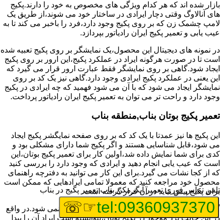
بازار شده اند که هر کدام ویژگی های مخصوص به خود را دارند.پکیج
های آنالاوگ وقتی دچار ایرادی در ساختار خود می شوند،از طریق یک
لامپ چشمک زن که بر روی پکیج وجود دارد،فرد را باخبر می کند تا به
عیب یابی و تعمیر پکیج ایران رادیاتور بپردازد.
در نمونه های دیجیتال این محصول،یک نمایشگر بر روی پکیج تعبیه شده
است تا در صورت هرگونه ایراد در عملکرد پکیج،این ارور بر روی پکیج
ایجاد شود.گاهی بر روی نمایشگر فقط عبارت ارور قرار می گیرد که
این یعنی در عملکرد پکیج ایرادی وجود دارد.گاهی نیز یک کد بر روی
نمایشگر ایجاد می شود که با آن می شود فهمید که چه ایرادی در پکیج
وجود دارد و راحت تر می توان به تعمیر پکیج ایران رادیاتور پرداخت.
تعمیر پکیج بوتان بناب,منطقه بناب
این پکیج ها نیز عمدتا با یک کد که بر روی صفحه نمایگشر پکیج ایجاد
می شود،قابل شناسایی هستند و اگر پکیج شما دارای مشکلی بود و
کدی برای شما نمایش داده شد،اولین کار برای تعمیر پکیج بوتان،این
است که عیب یابی انجام دهید و ایرادی که وجود دارد را بررسی کنید
که از کجا نشات می گیرد.برای این کار می توانید به دفترچه راهنمای
محصول خود مراجعه کنید که معمولا تمامی ایرادهایی که ممکن است
تلفن تماس فوری
تعمیر آبگرمکن بناب,تعمیر پکیج در بناب
برای پکیج پیش بیاید در آن قرار گرفته است.
☞☏
tel:09360937370
گاهی نیز هنگام خرابی پکیج،هیچ اروری نمایش داده نمی شود.در واقع
در این حالت برد موجود در پکیج بوتان،نتوانسته است ایراد آن را پیدا