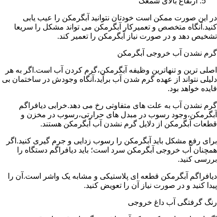
ارتفاع بالای شمعک
در این صورت ممکن است خودتان نتوانید آبگرمکن را عیب یابی
کنید.آنگاه متخصص و تعمیرکار آبگرمکن می تواند مشکل را سریعا
تشخیص دهد و در صورت نیاز آبگرمکن را تعمیر کند.
گرم نشدن آب خروجی آبگرمکن
اصلی ترین و تنهاترین وظیفه آبگرمکن،گرم کردن آب است.اگر به هر
دلیلی نتواند از عهده گرم شدن آب برآید،آنگاه وجودش در ساختمان بی
فایده خواهد بود.
گرم نشدن آب به علت های متفاوتی رخ می دهد.خرابی دیافراگم
آبگرمکن،وجود رسوب در مبدل های حرارتی،رسوب در مخزن و
قطعات آبگرمکن از دلایل گرم نشدن آب آبگرمکن هستند.
برای رفع مشکل باید آبگرمکن را رسوب زدایی و جرم گیری کنید.اگر
همچنان آب خروجی آبگرمکن سرد است؛ باید دیافراگم دستگاه را
بررسی کنید.
دیافراگم آبگرمکن قطعه ای پلاستیکی و مشابه یک واشر است.آن را
پیدا کنید و در صورت نیاز آن را تعویض کنید.
رنگ گرفتگی آب داغ خروجی