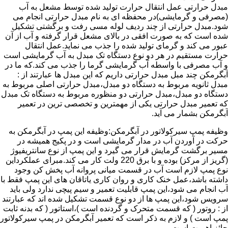
مبدل حرارتی عمل انتقال حرارت تولید شده توسط مشعل به آب
(مصرفی و گرمایشی)در محفظه ای به نام مبدل حرارتی انجام می
شود.مبدل حرارتی از چند ردیف لوله مسی رفت و برگشتی تشکیل
شده است که به صورت افقی در بالای مشعل قرار گرفته و آب از آن
عبور می کند و گرمای تولید شده را جذب می نماید.عمل انتقال
حرارت مستقیم در هر دو نوع دستگاه تک مبدل به آب گرمایشی است
و آب مصرفی با واسطه آب گرمایشی گرما را جذب می کند.که ما در
آبگرمکن چند مبل مبدل حرارتی داریم که این مبدل ها عبارتند از :
مبدل ثانویه مربوط به دستگاه دو مبدل،مبدل حرارتی اصلی مربوط به
دستگاه دو مبدل،مبدل حرارتی دو منظوره مربوط به دستگاه تک مبدل
که تعمیر مبدل حرارتی یکی از مهمترین و تخصصی ترین در تعمیر
آبگرمکن بشمار می آید.
وظیفه پمپ سیرکولاتور در آبگرمکن:وظیفه این پمپ در آبگرمکن به
حرکت در آوردن آب در مدار گرمایشی است و در پکیج همیشه در
مسیر برگشت گرمایش قرار می گیرد و این پمپ از نوع سانتریفیوژ
(گریز از مرکز) بوده و با برق 220 ولت کار می کند.مبرای عملکرداین
نوع پمپ لازم است آب در قسمت میانی پروانه آب پخش کن وجود
داشته باشد،عمل خنک کاری و روان کاری یاتاقان های این پمپ فقط با
آب انجام می شود،این پمپ قابلیت تعمیر و سیم پیچی ندارد ولی باید
سرویس شود،این پمپ ها از دو نوع قسمت تشکیل شده اند که عبارتند
از : روتور ( که قسمت متحرک و گردنده است )،استاتور ( که بدنه ثابت
پمپ است ) و لازم به ذکر است که تعمیر آبگرمکن در پمپ سیرکولاتور
حائز اهمیت است.