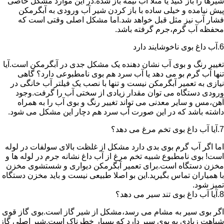
شیرها را باز کنید یا مثلا آب نیمه باز شده.در این موارد مشکل خاصی
پیش نیامده و خیلی ساده با باز کردن شیر آب ورودی به آبگرمکن
فشار آب نیز مثل قبل خواهد شد.اما مشکل اصلی وقتی است که
محفظه آب گرم،جرم گرفته باشد.
6.آب داغ بوی ناخوشایند دارد
تغییر رنگ و بوی آب نشان دهنده یک مشکل جدی در آبگرمکن است.آیا
تنها آب گرم بو می دهد یا آب سرد هم بوی نامطبوعی دارد؟ گاهی
نیازی به تعمیر آبگرمکن نیست و تنها با نصب یک فیلتر آب خانگی در
ورودی دستگاه می توان مقدار زیادی از سختی آب را گرفت.وجود
آهن،مس و سایر معدنی می تواند تغییر رنگ و بوی آب را به همراه
داشته باشد که در این صورت آب سرد هم دچار این مشکل می شود.
7.آیا آب داغ بوی تخم مرغ می دهد؟
اما اگر آب گرم بوی بدی دارد مشکل از غلظت بالای سولفات در لوله
است! بوی نامطبوع شبیه تخم مرغ از آب داغ نشانه جرم در لوله ها و
مخزن دستگاه است.برای تعمیر آبگرمکن دیواری و شستشوی مخزن
با همیاران تماس بگیرید.این بو اصلا طبیعی نیست و باید مخزن دستگاه
تمیز شود.
8.آیا آب داغ بوی تند سیر می دهد؟
اگر بوی سیر به مشام می رسد،مشکل از شیر گاز است.بوی گاز قوی
شباهت زیادی به بوی سیر دارد که بسیار خطرناک است.شیر اصلی گاز