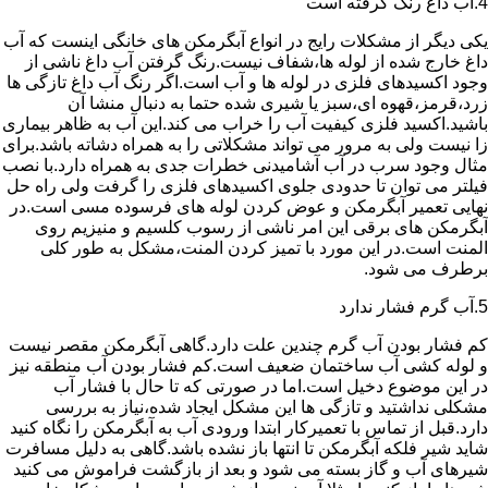
4.آب داغ رنگ گرفته است
یکی دیگر از مشکلات رایج در انواع آبگرمکن های خانگی اینست که آب
داغ خارج شده از لوله ها،شفاف نیست.رنگ گرفتن آب داغ ناشی از
وجود اکسیدهای فلزی در لوله ها و آب است.اگر رنگ آب داغ تازگی ها
زرد،قرمز،قهوه ای،سبز یا شیری شده حتما به دنبال منشا آن
باشید.اکسید فلزی کیفیت آب را خراب می کند.این آب به ظاهر بیماری
زا نیست ولی به مرور می تواند مشکلاتی را به همراه دشاته باشد.برای
مثال وجود سرب در آب آشامیدنی خطرات جدی به همراه دارد.با نصب
فیلتر می توان تا حدودی جلوی اکسیدهای فلزی را گرفت ولی راه حل
نهایی تعمیر آبگرمکن و عوض کردن لوله های فرسوده مسی است.در
آبگرمکن های برقی این امر ناشی از رسوب کلسیم و منیزیم روی
المنت است.در این مورد با تمیز کردن المنت،مشکل به طور کلی
برطرف می شود.
5.آب گرم فشار ندارد
کم فشار بودن آب گرم چندین علت دارد.گاهی آبگرمکن مقصر نیست
و لوله کشی آب ساختمان ضعیف است.کم فشار بودن آب منطقه نیز
در این موضوع دخیل است.اما در صورتی که تا حال با فشار آب
مشکلی نداشتید و تازگی ها این مشکل ایجاد شده،نیاز به بررسی
دارد.قبل از تماس با تعمیرکار ابتدا ورودی آب به آبگرمکن را نگاه کنید
شاید شیر فلکه آبگرمکن تا انتها باز نشده باشد.گاهی به دلیل مسافرت
شیرهای آب و گاز بسته می شود و بعد از بازگشت فراموش می کنید