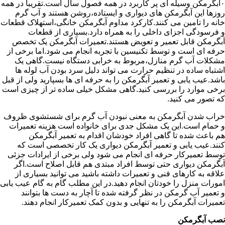
۰آبگرمکن وسیله ای پر کاربرد در همه فصول سال است.تقریبا در همه
روزها این آبگرمکن های دیواری و ایستاده،روشن هستند و آب گرم
خانه را تامین می کنند.کارکرد مداوم آبگرمکن خانگی،استهلاک قطعات
و فرسودگی اجزای داخلی را به همراه دارد.بسیاری از قطعات
آبگرمکن قابل تعمیر و تعویض هستند.تعمیرات آبگرمکن یک تخصص
حرفه ای است و توسط تکنیسین با تجربه انجام می شود.اما برخی از
مشکلات آب گرم منازل،مربوط به خرابی دستگاه نیست.گاهی یک
اشتباه ساده در تنظیم حرارت می تواند دلیل سرد بودن آب لوله ها
باشد.عیب یابی و تعمیر آبگرمکن را به حرفه ای ها بسپارید ولی از قبل
برخی موارد را بررسی کنید.گاهی مشکل خیلی ساده تر از چیزی است
که تصور می کنید.
خراب شدن آبگرمکن به معنی نبودن آب گرم برای شستشوی ظروف
و حمام است.این یک مشکل جدی برای خانواده است هزینه تعمیرات
هم باعث شده تا گاهی افراد خودشان اقدام به تعمیر آبگرمکن
کنند.عیب یابی و تعمیر آبگرمکن دیواری یک کار تخصصی است که
توسط تعمیرکار حرفه ای انجام می شود ولی برخی از ایرادات جزئی
آبگرمکن دیواری حتی توسط افراد مبتدی هم قابل اصلاح است.اگر
علاقه به کارهای فنی و تعمیرات داشته باشید می توانید بسیاری از
امورات منزل را خودتان انجام دهید.در این مطلب گام به گام عیب یابی
و تعمیر آب گرمکن در نظر گرفته شده تا آچار به دست ها بتوانند
تعمیرات آبگرمکن را به تنهایی و بدون کمک تعمیرکار انجام دهند.
نصب آبگرمکن