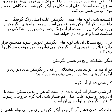
اگر اخیرا مشاهده کردید که آب داغ به رنگ های قهوه ای،قرمز،زرد و
سبز درآمده است؛ نشان از مشکل در آبگرمکن شماست.گاهی طعم و
بوی آب نیز تغییر می کند.
اکسیده شدن لوله های مسی آبگرمکن علت اصلی رنگ گرفتگی آب
داغ است.اگر آبگرمکن شما قدیمی است،سریعا لوله های آبگرمکن را
بررسی کنید.زیرا استفاده از آب زنگ زده،موجب بروز مشکلاتی در
سلامت شما و خانواده تان خواهد شد.
برای رفع مشکل آن باید لوله های آبگرمکن تعویض شوند.همچنین قرار
دادن فیلتر در خروجی آب آبگرمکن می توان به طور موقت مشکل را
رفع کند.
دیگر مشکلات رایج در تعمیر آبگرمکن
در ادامه می توانید سایر مشکلاتی را که در آبگرمکن های دیواری و
آبگرمکن های ایستاده رخ می دهد،مشاهده کنید:
کم شدن فشار آب گرم
کم شدن فشار آب گرم پدیده ای است که هر از مدتی ممکن است با
آن روبه رو شوید.علت اصلی کم فشار شدن آب گرم خروجی،رسوب
گرفتن آبگرمکن و لوله های آن است.
علت کم شدن فشار آب گرم در آبگرمکن دیواری نیز می تواند ناشی از