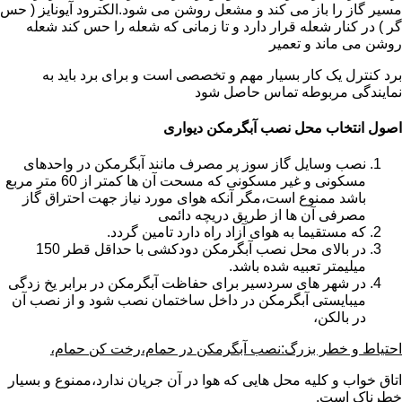
مسیر گاز را باز می کند و مشعل روشن می شود.الکترود آیونایز ( حس
گر ) در کنار شعله قرار دارد و تا زمانی که شعله را حس کند شعله
روشن می ماند و تعمیر
برد کنترل یک کار بسیار مهم و تخصصی است و برای برد باید به
نمایندگی مربوطه تماس حاصل شود
اصول انتخاب محل نصب آبگرمکن دیواری
نصب وسایل گاز سوز پر مصرف مانند آبگرمکن در واحدهای
مسکونی و غیر مسکونی که مسحت آن ها کمتر از 60 متر مربع
باشد ممنوع است،مگر آنکه هوای مورد نیاز جهت احتراق گاز
مصرفی آن ها از طریق دریچه دائمی
که مستقیما به هوای آزاد راه دارد تامین گردد.
در بالای محل نصب آبگرمکن دودکشی با حداقل قطر 150
میلیمتر تعبیه شده باشد.
در شهر های سردسیر برای حفاظت آبگرمکن در برابر یخ زدگی
میبایستی آبگرمکن در داخل ساختمان نصب شود و از نصب آن
در بالکن،
احتیاط و خطر بزرگ:نصب آبگرمکن در حمام،رخت کن حمام،
اتاق خواب و کلیه محل هایی که هوا در آن جریان ندارد،ممنوع و بسیار
خطرناک است.