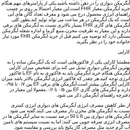
آبگرمکن دیواری را در ذهن داشته باشید.یکی از پارامترهای مهم هنگام
خرید آبگرمکن،معیار FHR است.این معیار احتمالا بر روی بر چسب
راهنمای انرژی محصول درج می شود و معرف تعداد گالن های آبی
است که یک آبگرمکن در هر ساعت می تواند تولید کند.بطور کلی
آبگرمکن های گازی FHR بسیار بالاتری نسبت به آبگرمکن های برقی
دارند و این معیار به ظرفیت مخزن،منبع گرما و اندازه شعله آبگرمکن
بستگی دارد که توصیه می کنیم قبل از خرید آبگرمکن FHR مورد نیاز
خانواده خود را در نظر بگیرید.
کارایی
مطمئنا کارایی یکی از فاکتورهایی است که یک آبگرمکن ساده را به
بهترین آبگرمکن دیواری تبدیل می کند.برای تشخیص میزان کارایی
آبگرمکن هنگام خرید آبگرمکن باید به فاکتوری به نام EF یا فاکتور
انرژی توجه کنید.هر چقدر که فاکتور انرژی آبگرمکن بالاتر باشد میزان
کارایی آبگرمکن بیشتر است.آبگرمکن های برقی EF بین ۰/۷ تا ۰/۹۵
دارند و آبگرمکن های گازی EF بین ۰/۵ تا ۰/۶.معمولا این معیار در
دفترچه راهنمای آبگرمکن ذکر می شود.
از نظر کاهش مصرف انرژی آبگرمکن های دیواری انرژی کمتری
نسبت به آبگرمکن های مخزن دار مصرف می کنند.گفته می شود
آبگرمکن های دیواری بین 8 تا 50 درصد نسبت به سایر آبگرمکن ها در
مصرف انرژی صرفه جویی می کنند; اما به نسبت سیستم های تامین
آب گرم جدید مثل مصرف گاز پکیج باید بررسی و مقایسه شود.