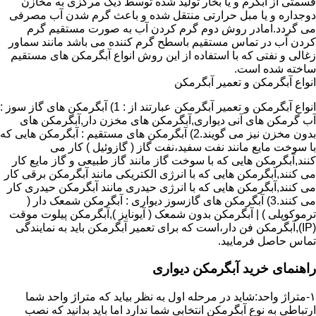
قسمتی از آبگرم و یا بخار تولید شده توسط دیگ مرکزی به مخازن
دوجداره و یا مبل حرارتی منتقل شده و باعث گرم شدن آب مصرفی
می گردد.امادر روش دوم گرم کردن آب به صورت مستقیم گرم
کردن آب در تماس مستقیم باسطح گرم کننده می باشد مانند سماور
زغالی و نفتی که با استفاده از این روش انواع آبگرمکن های مستقیم
ساخته شده است.
انواع آبگرمکن و تعمیر آبگرمکن
انواع آبگرمکن و تعمیر آبگرمکن عبارتند از : 1) آبگرمکن های گاز سوز :
آب گرمکن های آنی دیواری,آبگرمکن های مخزن دار,آبگرمکن های
بدون مخزن نیز می گویند.2) آبگرمکن های مستقیم : آبگرمکن هایی که
با سوخت مایع مانند نفت سفید،نفت گاز ( گازوئیل ) کار می
کنند,آبگرمکن هایی که با سوخت گاز مانند گاز طبیعی و گاز مایع کار
می کنند,آبگرمکن هایی که با انرژی الکتریکی مانند آبگرمکن برقی کار
می کنند,آبگرمکن هایی که با انرژی حیدری مانند آبگرمکن حیدری کار
می کنند.3) آبگرمکن های گازسوز دیواری : آبگرمکن شمعک دار (
ترموکوپلی ) | آبگرمکن بدون شمعک ( آیونایز ),آبگرمکن پیلوت موقت
(IP),آبگرمکن فن دار،است که برای تعمیر آبگرمکن باید به نمایندگی
تماس حاصل فرمایید.
راهنمای خرید آبگرمکن دیواری
۱-متراژ واحد:شاید در مرحله اول به نظر بیاید که متراژ واحد شما
ارتباطی به نوع آبگرمکن انتخابی شما ندارد اما باید بدانید که نصب