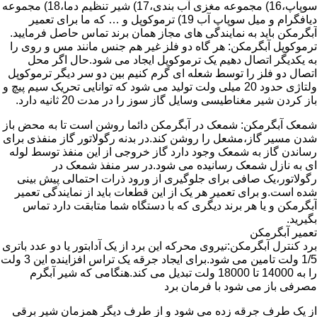
سوپاپ،16) مجموعه مغزی آب بندی،17) شیر تنظیم دما،18) مجموعه
دیافگرام و میل سوپاپ آب 19) ترموکوپل و … که ما برای تعمیر
آبگرمکن باید به نمایندگی های مجاز همان برند تماس حاصل فرمایید.
ترموکوپل آبگرمکن: هر گاه دو فلز غیر هم جنس مانند مس و روی را
به یکدیگر اتصال دهیم یک ترموکوپل ایجاد می شود.حال اگر محل
اتصال دو فلز را توسط شعله ای گرم کنیم بین دو سر دیگر ترموکوپل
ولتاژی حدود 20 میلی ولت تولید می شود که توانایی تحریک سیم پیچ و
باز کردن شیر مغناطیسی وسایل گاز سوز را در مدت 20 ثانیه دارد.
شمعک آبگرمکن: شمعک در آبگرمکن دائما روشن است تا به محض باز
شدن مسیر گاز،مشعل را روشن کند.در بدنه رگولاتور گاز منفذی برای
رساندن گاز به شمعک وجود دارد گاز خروجی از این منفذ توسط لوله
ای به نازل شمعک رسانیده می شود.در سر منفذ شمعک در
رگولاتور،یک صافی برای جلوگیری از ورود ذرات احتمالی پیش بینی
شده است.و برای تعمیر هر یک از این قطعات باید از نمایندگی تعمیر
آبگرمکن و یا هر برند دیگری که با دستگاه شما متابقت دارد تماس
بگیرید.
تعمیر آبگرمکن
برد کنترل آبگرمکن:نیروی محرکه این برد از یک آدابتور یا دو عدد باتری
1/5 ولت تامین می شود.برای ایجاد جرقه یک تراس افزاینده این 3 ولت
را به 14000 تا 18000 ولت تبدیل می کند.هنگامی که شیر آبگرم
مصرفی باز می شود با فرمان برد
از یک طرف جرقه زده می شود و از طرف دیگر همزمان شیر برقی