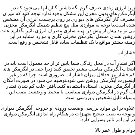
زیرا انرژی زیادی صرف گرم نگه داشتن گالن آنها می شود که در
آبگرمکن های بدون مخزن این مشکل وجود ندارد.توجه کنید که میزان
مصرف گاز آبگرمکن های دیواری بر روی برچسب انرژی آن مشخص
شده است.با توجه به مواردی مثل پیچ تنظیم شمعک آبگرمکن مخزنی
می توانید بیش از پیش در بهینه سازی مصرف انرژی تاثیر بگذارید.علت
روشن نشدن مشعل آبگرمکن مخزنی گازی و موارد مشابه در این
زمینه بیشتر مواقع با یک تنظیمات ساده قابل تشخیص و رفع است.
فشار آب
اگر فشار آب در محل زندگی شما پایین تر از حد معمول است باید در
انتخاب آبگرمکن مناسب بیشتر تحقیق کنید زیرا حتی در آبگرمکن های
کم فشار نیز حداقل میزان فشار آب ضروری است چرا که در غیر
اینصورت آبگرمکن روشن نمی شود.توصیه می شود در صورت امکان
از آبگرمکن مخزنی ایستاده استفاده کنید.یافتن علت کم شدن فشار
آب گرم در آبگرمکن دیواری متناسب با محیط و وضعیت نصب این
وسیله قابل تشخیص و بررسی است.
علاوه بر این موارد بررسی وضعیت ورودی و خروجی آبگرمکن دیواری
و توجه به نصب صحیح تجهیزات در هنگام راه اندازی آبگرمکن دیواری
در این امر تاثیر بسزایی دارد.
دوام و طول عمر بالا