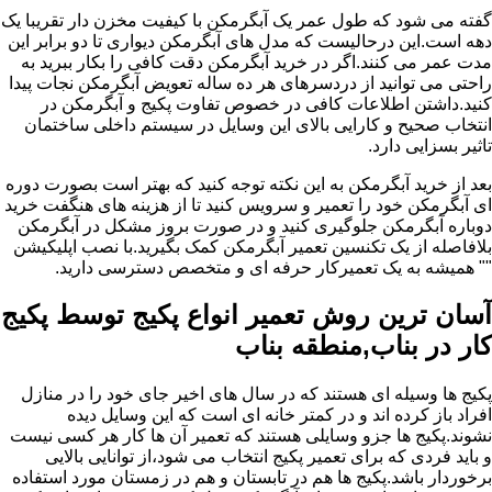
گفته می شود که طول عمر یک آبگرمکن با کیفیت مخزن دار تقریبا یک
دهه است.این درحالیست که مدل های آبگرمکن دیواری تا دو برابر این
مدت عمر می کنند.اگر در خرید آبگرمکن دقت کافی را بکار ببرید به
راحتی می توانید از دردسرهای هر ده ساله تعویض آبگرمکن نجات پیدا
کنید.داشتن اطلاعات کافی در خصوص تفاوت پکیج و آبگرمکن در
انتخاب صحیح و کارایی بالای این وسایل در سیستم داخلی ساختمان
تاثیر بسزایی دارد.
بعد از خرید آبگرمکن به این نکته توجه کنید که بهتر است بصورت دوره
ای آبگرمکن خود را تعمیر و سرویس کنید تا از هزینه های هنگفت خرید
دوباره آبگرمکن جلوگیری کنید و در صورت بروز مشکل در آبگرمکن
بلافاصله از یک تکنسین تعمیر آبگرمکن کمک بگیرید.با نصب اپلیکیشن
"" همیشه به یک تعمیرکار حرفه ای و متخصص دسترسی دارید.
آسان ترین روش تعمیر انواع پکیج توسط پکیج
کار در بناب,منطقه بناب
پکیج ها وسیله ای هستند که در سال های اخیر جای خود را در منازل
افراد باز کرده اند و در کمتر خانه ای است که این وسایل دیده
نشوند.پکیج ها جزو وسایلی هستند که تعمیر آن ها کار هر کسی نیست
و باید فردی که برای تعمیر پکیج انتخاب می شود،از توانایی بالایی
برخوردار باشد.پکیج ها هم در تابستان و هم در زمستان مورد استفاده