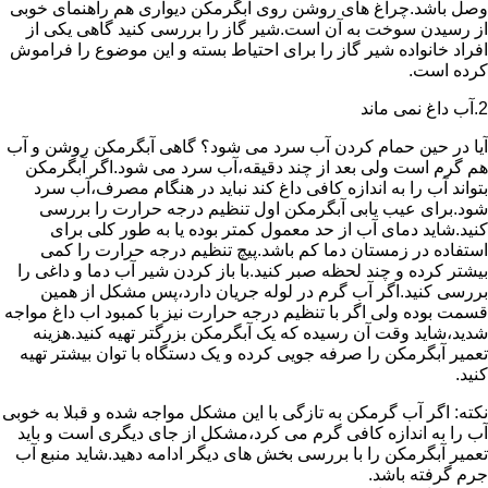
وصل باشد.چراغ های روشن روی آبگرمکن دیواری هم راهنمای خوبی
از رسیدن سوخت به آن است.شیر گاز را بررسی کنید گاهی یکی از
افراد خانواده شیر گاز را برای احتیاط بسته و این موضوع را فراموش
کرده است.
2.آب داغ نمی ماند
آیا در حین حمام کردن آب سرد می شود؟ گاهی آبگرمکن روشن و آب
هم گرم است ولی بعد از چند دقیقه،آب سرد می شود.اگر آبگرمکن
بتواند آب را به اندازه کافی داغ کند نباید در هنگام مصرف،آب سرد
شود.برای عیب یابی آبگرمکن اول تنظیم درجه حرارت را بررسی
کنید.شاید دمای آب از حد معمول کمتر بوده یا به طور کلی برای
استفاده در زمستان دما کم باشد.پیچ تنظیم درجه حرارت را کمی
بیشتر کرده و چند لحظه صبر کنید.با باز کردن شیر آب دما و داغی را
بررسی کنید.اگر آب گرم در لوله جریان دارد،پس مشکل از همین
قسمت بوده ولی اگر با تنظیم درجه حرارت نیز با کمبود اب داغ مواجه
شدید،شاید وقت آن رسیده که یک آبگرمکن بزرگتر تهیه کنید.هزینه
تعمیر آبگرمکن را صرفه جویی کرده و یک دستگاه با توان بیشتر تهیه
کنید.
نکته: اگر آب گرمکن به تازگی با این مشکل مواجه شده و قبلا به خوبی
آب را به اندازه کافی گرم می کرد،مشکل از جای دیگری است و باید
تعمیر آبگرمکن را با بررسی بخش های دیگر ادامه دهید.شاید منبع آب
جرم گرفته باشد.