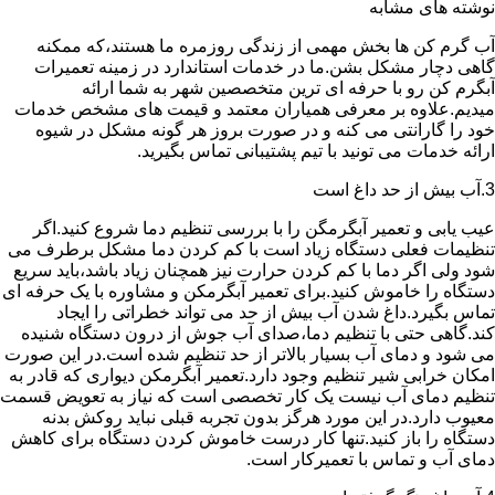
نوشته های مشابه
آب گرم کن ها بخش مهمی از زندگی روزمره ما هستند،که ممکنه
گاهی دچار مشکل بشن.ما در خدمات استاندارد در زمینه تعمیرات
آبگرم کن رو با حرفه ای ترین متخصصین شهر به شما ارائه
میدیم.علاوه بر معرفی همیاران معتمد و قیمت های مشخص خدمات
خود را گارانتی می کنه و در صورت بروز هر گونه مشکل در شیوه
ارائه خدمات می تونید با تیم پشتیبانی تماس بگیرید.
3.آب بیش از حد داغ است
عیب یابی و تعمیر آبگرمگن را با بررسی تنظیم دما شروع کنید.اگر
تنظیمات فعلی دستگاه زیاد است با کم کردن دما مشکل برطرف می
شود ولی اگر دما با کم کردن حرارت نیز همچنان زیاد باشد،باید سریع
دستگاه را خاموش کنید.برای تعمیر آبگرمکن و مشاوره با یک حرفه ای
تماس بگیرد.داغ شدن آب بیش از حد می تواند خطراتی را ایجاد
کند.گاهی حتی با تنظیم دما،صدای آب جوش از درون دستگاه شنیده
می شود و دمای آب بسیار بالاتر از حد تنظیم شده است.در این صورت
امکان خرابی شیر تنظیم وجود دارد.تعمیر آبگرمکن دیواری که قادر به
تنظیم دمای آب نیست یک کار تخصصی است که نیاز به تعویض قسمت
معیوب دارد.در این مورد هرگز بدون تجربه قبلی نباید روکش بدنه
دستگاه را باز کنید.تنها کار درست خاموش کردن دستگاه برای کاهش
دمای آب و تماس با تعمیرکار است.