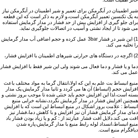
شیر اطمینان در آبگرمکن برای تعمیر و شیر اطمینان در آبگرمکن نیاز
به یک تکنسین تعمیر آبگرمکن است،و لازم به ذکر است که این قطعه
برای جلو گیری از افزایش بیش از حد فشار در مدار گرمایش استفاده
می شود تا از ایجاد نشتی و آسیب در اتصالات جلوگیری نماید.
1) این شیر در فشار 3bar عمل کرده و حجم اضافی آب مدار گرمایش
را تخلیه می کند.
2) اگرچه در دستگاه های حرارتی شیرهای اطمینان با افزایش فشار،
دما و یا فشار و دما فعال می شوند ولی این شیر فقط با افزایش فشار
عمل می کند.
منبع انبساط بت علم به این که اولا،انتقال گرما به مواد مختلف باعث
افزایش حجم (اتبساط) آن ها می گردد و ثانیا مدار گرمایش،یک مدار
بسته است،لذا این افزایش حجم باید خنثی شده تا موجب بروز نشتی و
همچنین افزایش فشار در مدار گرمایش نگردد،نشانه خرابی منبع
انبساط : علامت بروز اشکال در منبع انبساط این است که با افزایش
دمای مدار گرمایش فشار آن نیز افزایش و با کاهش دما،فشار نیز
افت می کند.دلایل افت فشار عبارتند از : کم و یا زیاد بودن فشار باد
منبع انبساط،انسداد لوله رابط منبع با مدار گرمایش،پاره شدن
دیافگرام منبع است.