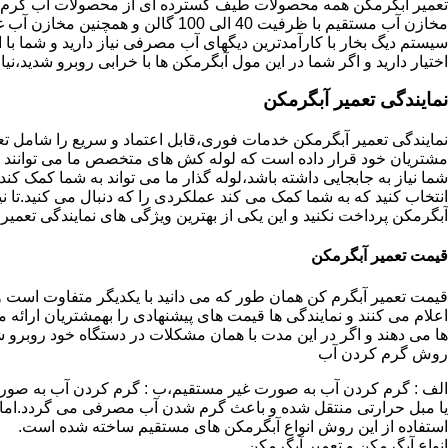
تعمیر آبگرمکن همه محصولات طیف گسترده ای از محصولات آب گرم ار
مخازن آب مستقیم با ظرفیت 40 الی 100 گا
اختیار دارید و اگر شما در این مول آبگرمکن ها با خرابی روبرو شدید،نیا
نمایندگی تعمیر آبگرمکن
نمایندگی تعمیر آبگرمکن خدمات فوری،قابل اعتماد و سریع را شامل ت
مشتریان خود قرار داده است که لوله کش های متخصص ما می توانند مدل
شما نیاز به جابجایی داشته باشد،لوله گذار ما می تواند به شما کمک 
انتخاب کنید که به شما کمک می کند عملکردی را که دنبال می کنید.تا نیا
آبگرمکن پرداخت نکنید و این یکی از بهترین ویژگی های نمایندگی تعمی
قیمت تعمیر آبگرمکن
قیمت تعمیر آبگرم کن همان طور که می دانید با یکدیگر متفاوت است و 
اعلام می کنند و نمایندگی ها قیمت های پیشنهادی را بهمشتریان ارائه 
ها می دهند و اگر در این مدت با همان مشکلات در دستگاه خود روبرو ش
روش گرم کردن آب
الف : گرم کردن آب به صورت غیر مستقیم،ب : گرم کردن آب به صورت
یا مبل حرارتی منتقل شده و باعث گرم شدن آب مصرفی می گردد.اماد
استفاده از این روش انواع آبگرمکن های مستقیم ساخته شده است.
انواع آبگرمکن و تعمیر آبگرمکن