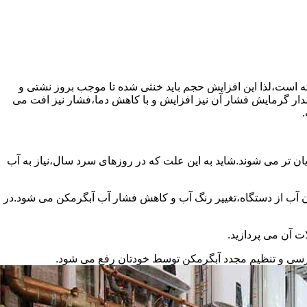
سته است،لذا این افزایش حجم باید خنثی شده تا موجب بروز نشتی و
دار گرمایش فشار آن نیز افزایش و با کاهش دما،فشار نیز افت می
.
ان تر می شوند.شاید به این علت که در روزهای سرد سال،نیاز به آب
ب از دستگاه،تغییر رنگ آب و کاهش فشار آب آبگرمکن می شود.در
ت آن می پردازید.
ررسی و تنظیم مجدد آبگرمکن توسط خودتان رفع می شود.