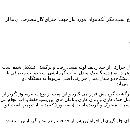
ر واحدهای مسکونی و غیر مسکونی که مسحت آن ها کمتر از 60 متر مربع باشد ممنوع است،مگر آنکه هوای مورد نیاز جهت احتراق گاز مصرفی آن ها از
دل حرارتی از چند ردیف لوله مسی رفت و برگشتی تشکیل شده است
ر هر دو نوع دستگاه تک مبدل به آب گرمایشی است و آب مصرفی با
ه دستگاه دو مبدل،مبدل حرارتی اصلی مربوط به دستگاه دو
می آید.
گشت گرمایش قرار می گیرد و این پمپ از نوع سانتریفیوژ (گریز از
 باشد،عمل خنک کاری و روان کاری یاتاقان های این پمپ فقط با آب انجام می
 قسمت متحرک و گردنده است )،استاتور ( که بدنه ثابت پمپ است ) و
رای جلو گیری از افزایش بیش از حد فشار در مدار گرمایش استفاده