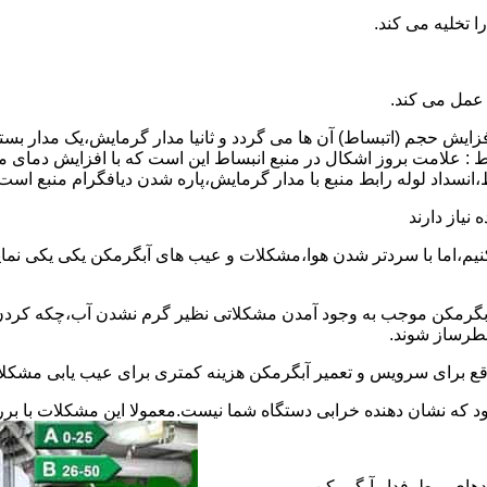
 عمل می کند.
 افزایش حجم (اتبساط) آن ها می گردد و ثانیا مدار گرمایش،یک مدار ب
 : علامت بروز اشکال در منبع انبساط این است که با افزایش دمای م
ساط،انسداد لوله رابط منبع با مدار گرمایش،پاره شدن دیافگرام منبع است
نیاز دارند
نیم،اما با سردتر شدن هوا،مشکلات و عیب های آبگرمکن یکی یکی نمای
رمکن موجب به وجود آمدن مشکلاتی نظیر گرم نشدن آب،چکه کردن آ
طرساز شوند.
وقع برای سرویس و تعمیر آبگرمکن هزینه کمتری برای عیب یابی مشکلا
د که نشان دهنده خرابی دستگاه شما نیست.معمولا این مشکلات با ب
ندهای پرطرفدار آبگرمکن