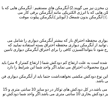
انواع آبگرمکن و تعمیر آبگرمکن عبارتند از : 1) آبگرمکن های گاز سوز : آب گرمکن های آنی دیواری,آبگرمکن های مخزن دار,آبگرمکن های بدون مخزن نیز می گویند.2) آبگرمکن های مستقیم : آبگرمکن هایی که با
ن هایی که با انرژی الکتریکی مانند آبگرمکن برقی کار می
 : آبگرمکن شمعک دار ( ترموکوپلی ) | آبگرمکن بدون شمعک ( آیونایز ),آبگرمکن پیلوت موقت
کن دیواری محفظه احتراق باز که بیشتر آبگرمکن دیواری را شامل می
 ممنوع می باشد.پس اگر متراژ واحدشما کمتر از 60 متر مربع می باشدتنها می توانید از آبگرمکن دیواری محفظه احتراق بسته استفاده نمایید که
ه خارج شود تا بتوانداکسیژن کافی را برای احتراق آبگرمکن دیواری تامین
۲-طبقه واحد:مورد بعدی که در انتخاب آبگرمکن دیواری تاثیر گذار است طبقه وقوع ساختمان است،اگر واحد شما در طبقه آخرساختمان واقع شده است به علت ارتفاع کم دودکش شما ( ارتفاع کمتراز 4 متر) باید
روج محصولات احتراق می نماید.اگر واحد شما این شرایط را دارد
ه این نوع دودکش مکشی نخواهدداشت حتما باید از آبگرمکن دیواری فن
۴-سایز دودکش واحد:اگر واحد شما دارای دودکش تو کار تا پشت بام می باشد سایز این دودکش تعیین کننده نوع آبگرمکن دیواری انتخابی شما می باشد.در کل دودکش های توکار در دو سایز 10 سانتی متری و 15
سانتی متری می باشد به عبارت دیگر قطر دودکش داخل کار این ابعاد می باشد.برای اینکه بهتر بتوانیم منظورمان را برسانیم دودکش های سایز دودکش بخاری 10 سانتی متری می باشد.اگر واحد شما دودکش تو