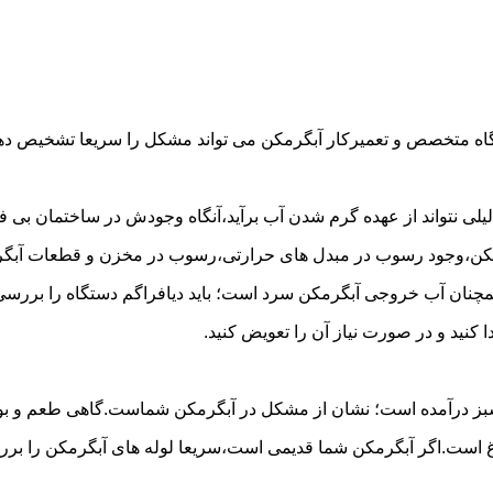
گاه متخصص و تعمیرکار آبگرمکن می تواند مشکل را سریعا تشخیص دهد 
لی نتواند از عهده گرم شدن آب برآید،آنگاه وجودش در ساختمان بی فای
مکن،وجود رسوب در مبدل های حرارتی،رسوب در مخزن و قطعات آبگرم
مچنان آب خروجی آبگرمکن سرد است؛ باید دیافراگم دستگاه را بررسی 
کنید و در صورت نیاز آن را تعویض کنید.
 سبز درآمده است؛ نشان از مشکل در آبگرمکن شماست.گاهی طعم و بوی 
ست.اگر آبگرمکن شما قدیمی است،سریعا لوله های آبگرمکن را بررسی