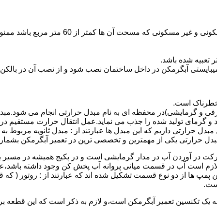
نصب وسایل گاز سوز پر مصرف مانند آبگرمکن د
یبایستی آبگرمکن در داخل ساختمان نصب شود و از نصب آن در بالکن،
 خطرناک است.
فی و گرمایشی)در محفظه ای به نام مبدل حرارتی انجام می شود.مب
د و گرمای تولید شده را جذب می نماید.عمل انتقال حرارت مستقیم د
دل حرارتی داریم که این مبدل ها عبارتند از : مبدل ثانویه مربوط ب
دل حرارتی یکی از مهمترین و تخصصی ترین در تعمیر آبگرمکن بشمار 
کت در آوردن آب در مدار گرمایشی است و در پکیج همیشه در مسیر بر
ملکرداین نوع پمپ لازم است آب در قسمت میانی پروانه آب پخش کن وجود داشته
 پمپ ها از دو نوع قسمت تشکیل شده اند که عبارتند از : روتور ( که
ست.
 به یک تکنسین تعمیر آبگرمکن است،و لازم به ذکر است که این قطعه ب