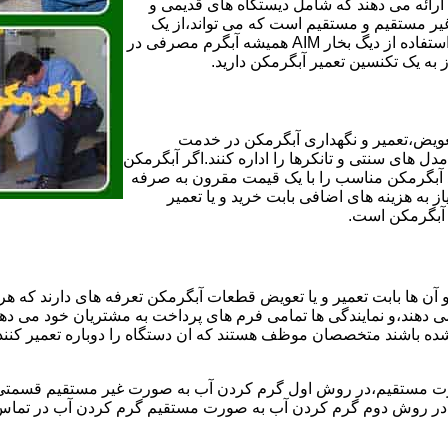
ائه می دهند که شامل دیستگاه های قدیمی و
لن و همچنین مخازن آب غیر مستقیم و مستقیم است که می تواند،از یک
سیستم دیگ بخار با کارآمدترین دیگهای آب مصرفی نیاز دارید و شما با استفاده از دیگ بخار AIM همیشه آبگرم مصرفی در
ز به یک تکنسین تعمیر آبگرمکن دارید.
عویض،تعمیر و نگهداری آبگرمکن در خدمت
 های سنتی و تانکرها را اداره کنند.اگر آبگرمکن
کند آبگرمکن مناسب را با یک قیمت مقرون به صرفه
ز به هزینه های اضافی بابت خرید و یا تعمیر
ر آبگرمکن است.
آن ها بابت تعمیر و یا تعویض قطعات آبگرمکن تعرفه های دارند که هر 
می دهند،و نمایندگی ها تمامی فرم های پرداخت به مشتریان خود می دهند
ده باشند متخصصان موظف هستند که ان دستگاه را دوباره تعمیر کنند و
 مستقیم،در روش اول گرم کردن آب به صورت غیر مستقیم قسمتی از 
ر روش دوم گرم کردن آب به صورت مستقیم گرم کردن آب در تماس مس