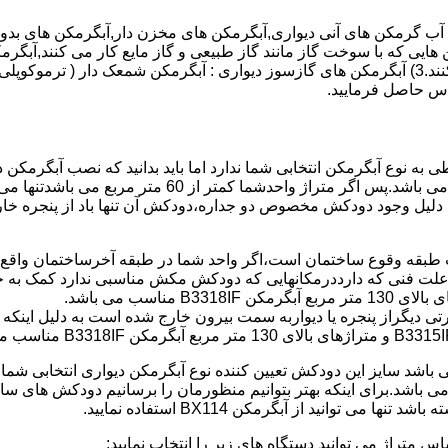
هایی که با سوخت گاز مانند گاز طبیعی و گاز مایع کار می کنند,آبگرمک
کنند,آبگرمکن هایی که با انرژی حیدری مانند آبگرمکن حیدری کار می کنند.3) آبگرمکن های گازسوز دیواری
باطی به نوع آبگرمکن انتخابی شما ندارد اما باید بدانید که نصب آبگرم
شود طبق مبحث 17 مقرارت ساختما در متراژ های زیر 60 متر
این دستگاه به دلیل وجود دودکش مخصوص دو جداره،دودکش آن تنها باد از پنجر
به علت فنی که دارددرمکانهایی که دودکش مکش مناسبی ندارد کمک به خ
رتی دیگراز پنجره یا دیواربه سمت بیرون خارج شده است به دلیل اینک