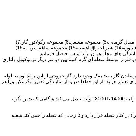
قطعات ساختمان آب گرم کن های دیواری شمعک دار عبارتند از : 1) کلاهک تعدیل،2) کلاهک تعدیل جریان دودکش،3) صفحه پشتی آبگرمکن،4) مبدل گرمایی،5) مجموعه مشعل،6) مجموعه رگولاتور گاز،7)
مجموعه رگولاتور آب،8) رویه آبگرمکن،9) صفحه پشتی آبگرمکن،10) رگولاتور آب در آبگرمکن های شمعک دار،11) بدنه،12) قاب برنجی،13) شیپوره،14) شیر احتراق آهسته،15) مجموعه ساقه سوپاپ،16)
و فلز را توسط شعله ای گرم کنیم بین دو سر دیگر ترموکوپل ولتاژی
ساندن گاز به شمعک وجود دارد گاز خروجی از این منفذ توسط لوله
عمیر هر یک از این قطعات باید از نمایندگی تعمیر آبگرمکن و یا هر
برد کنترل آبگرمکن:نیروی محرکه این برد از یک آدابتور یا دو عدد باتری 1/5 ولت تامین می شود.برای ایجاد جرقه یک تراس افزاینده این 3 ولت را به 14000 تا 18000 ولت تبدیل می کند.هنگامی که شیر آبگرم
در کنار شعله قرار دارد و تا زمانی که شعله را حس کند شعله