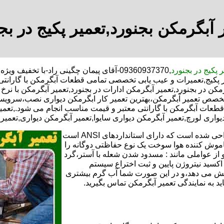
 آبگرمکن بجنورد,تعمیر پکیج در بج
ر پکیج در بجنورد
,09360937370-آقای پیمان چگینی راد-با تخف
یر پکیج,تعمیرات و عیب یابی تخصصی تمامی قطعات آبگرمکن با گاران
مکن در بجنورد,تعمیر آبگرمکن ادارات در بجنورد,تعمیر آبگرمکن با نر
متخصص تعمیر آبگرمکن،بهترین تعمیر کار ابگرمکن دیواری نصب،سرویس
ات آبگرمکن با گارانتی معتبر و قیمت مناسب انجام می شود.,تعمیر آ
یواری لورچ,تعمیر آبگرمکن دیواری سایوا,تعمیر آبگرمکن دیواری,تعمیر 
تعمیر آبگرمکن گازی،آبگرمکن برقی یا آبگرمکن ایستاده ​ آبگرمکن طراحی شده است که دارای استانداردهای ANSI است
خاموش کننده هوا سوخت یک نوع حفاظتی دوگانه را
 از عواملی مانند : مسدود شدن شعله با آستر،گرد
می کندو با طراحی NOX و با استفاده از اکسید نیتروژن پایین و ثبت اختراع سیستم
ا کاهش می دهد،و در این صورت شما آب گرم بیشتری
اید به نمایندگی تعمیر آبگرمکن تماس بگیرید.