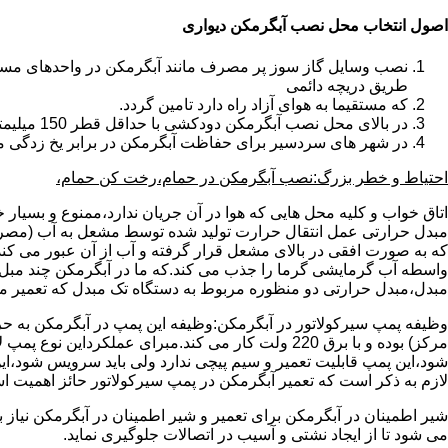
اصول انتخاب محل نصب آبگرمکن دیواری
طریق دریچه دائمی
که مستقیما به هوای آزاد راه دارد تامین گردد.
در بالای محل نصب آبگرمکن دودکشی با حداقل قطر 150 میلیمتر تعبیه شده باشد.
در شهر های سردسیر برای حفاظت آبگرمکن در برابر یخ زدگی م
احتیاط و خطر بزرگ:نصب آبگرمکن در حمام،رخت کن حمام،
اتاق خواب و کلیه محل هایی که هوا در آن جریان ندارد،ممنوع و بسیار
مبدل حرارتی عمل انتقال حرارت تولید شده توسط مشعل به آب (مصر
که به صورت افقی در بالای مشعل قرار گرفته و آب از آن عبور می کن
واسطه آب گرمایشی گرما را جذب می کند.که ما در آبگرمکن چند مبل مب
مبدل،مبدل حرارتی دو منظوره مربوط به دستگاه تک مبدل که تعمیر مب
وظیفه پمپ سیرکولاتور در آبگرمکن:وظیفه این پمپ در آبگرمکن به حر
مرکز) بوده و با برق 220 ولت کار می کند.مبرای ع
شود،این پمپ قابلیت تعمیر و سیم پیچی ندارد ولی باید سرویس شود،این
لازم به ذکر است که تعمیر آبگرمکن در پمپ سیرکولاتور حائز اهمیت ا
شیر اطمینان در آبگرمکن برای تعمیر و شیر اطمینان در آبگرمکن نیاز
می شود تا از ایجاد نشتی و آسیب در اتصالات جلوگیری نماید.