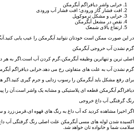
خرابی واشر دیافراگم آبگرمکن
افت فشار گاز ورودی؛ افت فشار آب ورودی
خرابی و مشکل ترموکوپل
نقص در مشعل آبگرمکن
ارتفاع بالای شمعک
در این صورت ممکن است خودتان نتوانید آبگرمکن را عیب یابی کنید.آن
گرم نشدن آب خروجی آبگرمکن
اصلی ترین و تنهاترین وظیفه آبگرمکن،گرم کردن آب است.اگر به هر دلی
گرم نشدن آب به علت های متفاوتی رخ می دهد.خرابی دیافراگم آبگر
برای رفع مشکل باید آبگرمکن را رسوب زدایی و جرم گیری کنید.اگر ه
دیافراگم آبگرمکن قطعه ای پلاستیکی و مشابه یک واشر است.آن را پیدا 
رنگ گرفتگی آب داغ خروجی
اگر اخیرا مشاهده کردید که آب داغ به رنگ های قهوه ای،قرمز،زرد و
اکسیده شدن لوله های مسی آبگرمکن علت اصلی رنگ گرفتگی آب داغ ا
سلامت شما و خانواده تان خواهد شد.