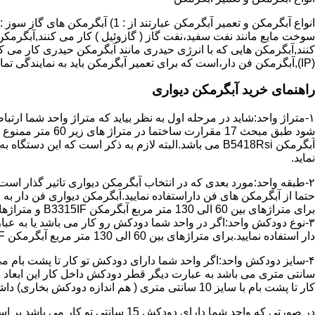
سوخت مایع مانند نفت سفید،نفت گاز ( گازوئیل ) کار می کنند,آبگرمکن 
(IP),آبگرمکن فن دار،است که برای تعمیر آبگرمکن باید به نمایندگی تماس حاصل فرمایید.
راهنمای خرید آبگرمکن دیواری
۱-متراژ واحد:شاید در مرحله اول به نظر بیاید که متراژ واحد شما ارت
آبگرمکن B5418Rsi می باشد.البته لازم به ذکر است که 
نماید.
حتما از آبگرمکن های فن داراستفاده نمایید.آبگرمکن دیواری فن دار 
برای متراژهای بین 60 الی 130 متر مربع آبگرمکن B3315IF و متراژهای بالای 130 متر مربع آبگرمکن B3318IF مناسب می باشد.
۳-نوع دودکش واحد:اگر در واحد شما دودکش رو کار می باشد یا به عبا
دار استفاده نمایید.برای متراژهای بین 60 الی 130 متر مربع آبگرمکن B3315IF و متراژهای بالای 130 متر مربع آبگرمکن B3318IF مناسب می باشد.
کار تا پشت بام با سایز 10 سانتی متری ( هم اندازه دودکش بخاری) داشته باشد تنها می توانید از آبگرمکن BX114 استفاده نمایید.
در صورتی که واحد شما دارای دودکش 15 سانتی تو کار می باشد بر اساس متراژ می توانید دستگاه های زیر را انتخاب نمایید: