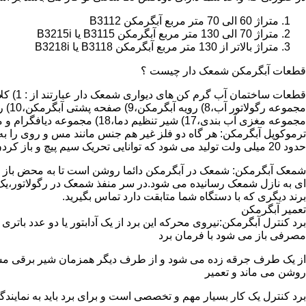
متراژ 60 الی 70 متر مربع آبگرمکن B3112
متراژ 70 الی 130 متر مربع آبگرمکن B3115 یا B3215i
متراژ بالاتر از 130 متر مربع آبگرمکن B3118 یا B3218i
قطعات آبگرمکن شمعک دار چیست ؟
مجموعه مغزی آب بندی،17) شیر تنظیم دما،18) مجموعه دیافگرام و میل سوپاپ آب 19) ترموکوپل و … که ما برای تعمیر آبگرمکن باید به نمایندگی های مجاز همان برند تماس حاصل فرمایید.
ترموکوپل آبگرمکن: هر گاه دو فلز غیر هم جنس مانند مس و روی را به
حدود 20 میلی ولت تولید می شود که توانایی تحریک سیم پیچ و باز کردن شیر مغناطیسی وسایل گاز سوز را در مدت 20 ثانیه دارد.
شمعک آبگرمکن: شمعک در آبگرمکن دائما روشن است تا به محض باز شد
ای به نازل شمعک رسانیده می شود.در سر منفذ شمعک در رگولاتور،یک ص
برند دیگری که با دستگاه شما متابقت دارد تماس بگیرید.
تعمیر آبگرمکن
مصرفی باز می شود با فرمان برد
از یک طرف جرقه زده می شود و از طرف دیگر همزمان شیر برقی مسیر گ
روشن می ماند و تعمیر
برد کنترل یک کار بسیار مهم و تخصصی است و برای برد باید به نمای