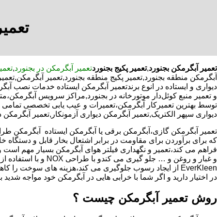
تعمیر
تعمیر آبگرمکن بجنورد
,
تعمیر پکیج بجنورد
تعمیر آبگرمکن در بجنورد
,
تعمی
آبگرمکن منطقه بجنورد,تعمیر پکیج منطقه بجنورد,تعمیر آبگرمکن,تعم
دیواری و ایستاده در انوع برندتعمیر آبگرمکن ایستاده خدمات نصب آبگر
و تعمیر منبع کوئل‌دار موتورخانه در بجنورد,مراکز سرویس آبگرمکن،
توسط بهترین تعمیرکار آبگرمکن،تعمیرات و عیب یابی تخصصی تمامی قطع
دیواری سپهر الکتریک,تعمیر آبگرمکن دیواری آزمونکار,تعمیر آبگرمکن د
که برای برآوردن برای مقاومت در برابر اشتعال بخار قابل و دستگاه 
فراهم می کند،تعمیر و نگهداری فیلتر هوای آبگرمکن بسیار مهم است و
و غبار و روغن و … جلو گیری 
EverKleen از ایجاد رسوب جلوگیری می کند،هزینه های سوخت ر
در اختیار دارید و اگر شما با خرابی هایی در آبگرمکن خود مواجه شدید ب
روش تعمیر آبگرمکن چیست ؟