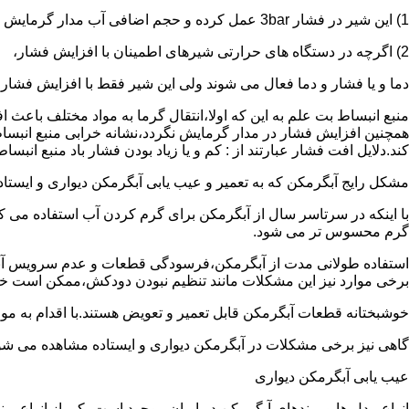
1) این شیر در فشار 3bar عمل کرده و حجم اضافی آب مدار گرمایش را تخلیه می کند.
2) اگرچه در دستگاه های حرارتی شیرهای اطمینان با افزایش فشار،
دما و یا فشار و دما فعال می شوند ولی این شیر فقط با افزایش فشار
منبع انبساط بت علم به این که اولا،انتقال گرما به مواد مختلف باعث
همچنین افزایش فشار در مدار گرمایش نگردد،نشانه خرابی منبع انبساط
کند.دلایل افت فشار عبارتند از : کم و یا زیاد بودن فشار باد منبع انب
مشکل رایج آبگرمکن که به تعمیر و عیب یابی آبگرمکن دیواری و ایستاده 
با اینکه در سرتاسر سال از آبگرمکن برای گرم کردن آب استفاده می ک
گرم محسوس تر می شود.
استفاده طولانی مدت از آبگرمکن،فرسودگی قطعات و عدم سرویس آبگ
برخی موارد نیز این مشکلات مانند تنظیم نبودن دودکش،ممکن است خ
خوشبختانه قطعات آبگرمکن قابل تعمیر و تعویض هستند.با اقدام به م
گاهی نیز برخی مشکلات در آبگرمکن دیواری و ایستاده مشاهده می شو
عیب یابی آبگرمکن دیواری
انواع مدل ها و برندهای آبگرمکن در ایران موجود است.یکی از انواع بر