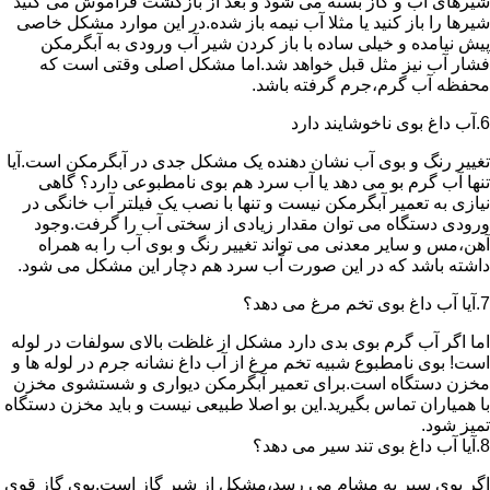
شیرهای آب و گاز بسته می شود و بعد از بازگشت فراموش می کنید
شیرها را باز کنید یا مثلا آب نیمه باز شده.در این موارد مشکل خاصی
پیش نیامده و خیلی ساده با باز کردن شیر آب ورودی به آبگرمکن
فشار آب نیز مثل قبل خواهد شد.اما مشکل اصلی وقتی است که
محفظه آب گرم،جرم گرفته باشد.
6.آب داغ بوی ناخوشایند دارد
تغییر رنگ و بوی آب نشان دهنده یک مشکل جدی در آبگرمکن است.آیا
تنها آب گرم بو می دهد یا آب سرد هم بوی نامطبوعی دارد؟ گاهی
نیازی به تعمیر آبگرمکن نیست و تنها با نصب یک فیلتر آب خانگی در
ورودی دستگاه می توان مقدار زیادی از سختی آب را گرفت.وجود
آهن،مس و سایر معدنی می تواند تغییر رنگ و بوی آب را به همراه
داشته باشد که در این صورت آب سرد هم دچار این مشکل می شود.
7.آیا آب داغ بوی تخم مرغ می دهد؟
اما اگر آب گرم بوی بدی دارد مشکل از غلظت بالای سولفات در لوله
است! بوی نامطبوع شبیه تخم مرغ از آب داغ نشانه جرم در لوله ها و
مخزن دستگاه است.برای تعمیر آبگرمکن دیواری و شستشوی مخزن
با همیاران تماس بگیرید.این بو اصلا طبیعی نیست و باید مخزن دستگاه
تمیز شود.
8.آیا آب داغ بوی تند سیر می دهد؟
اگر بوی سیر به مشام می رسد،مشکل از شیر گاز است.بوی گاز قوی