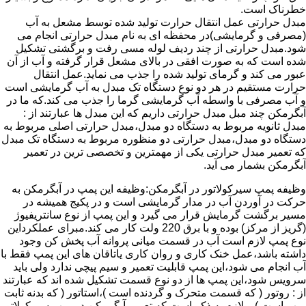
خطرناک است.
مبدل حرارتی عمل انتقال حرارت تولید شده توسط مشعل به آب
(مصرفی و گرمایشی)در محفظه ای به نام مبدل حرارتی انجام می
شود.مبدل حرارتی از چند ردیف لوله مسی رفت و برگشتی تشکیل
شده است که به صورت افقی در بالای مشعل قرار گرفته و آب از آن
عبور می کند و گرمای تولید شده را جذب می نماید.عمل انتقال
حرارت مستقیم در هر دو نوع دستگاه تک مبدل به آب گرمایشی است
و آب مصرفی با واسطه آب گرمایشی گرما را جذب می کند.که ما در
آبگرمکن چند مبل مبدل حرارتی داریم که این مبدل ها عبارتند از :
مبدل ثانویه مربوط به دستگاه دو مبدل،مبدل حرارتی اصلی مربوط به
دستگاه دو مبدل،مبدل حرارتی دو منظوره مربوط به دستگاه تک مبدل
که تعمیر مبدل حرارتی یکی از مهمترین و تخصصی ترین در تعمیر
آبگرمکن بشمار می آید.
وظیفه پمپ سیرکولاتور در آبگرمکن:وظیفه این پمپ در آبگرمکن به
حرکت در آوردن آب در مدار گرمایشی است و در پکیج همیشه در
مسیر برگشت گرمایش قرار می گیرد و این پمپ از نوع سانتریفیوژ
(گریز از مرکز) بوده و با برق 220 ولت کار می کند.مبرای عملکرداین
نوع پمپ لازم است آب در قسمت میانی پروانه آب پخش کن وجود
داشته باشد،عمل خنک کاری و روان کاری یاتاقان های این پمپ فقط با
آب انجام می شود،این پمپ قابلیت تعمیر و سیم پیچی ندارد ولی باید
سرویس شود،این پمپ ها از دو نوع قسمت تشکیل شده اند که عبارتند
از : روتور ( که قسمت متحرک و گردنده است )،استاتور ( که بدنه ثابت
پمپ است ) و لازم به ذکر است که تعمیر آبگرمکن در پمپ سیرکولاتور