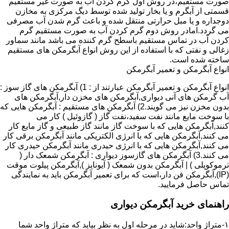
صورت مستقیم،در روش اول گرم کردن آب به صورت غیر مستقیم
قسمتی از آبگرم و یا بخار تولید شده توسط دیگ مرکزی به مخازن
دوجداره و یا مبل حرارتی منتقل شده و باعث گرم شدن آب مصرفی
می گردد.امادر روش دوم گرم کردن آب به صورت مستقیم گرم
کردن آب در تماس مستقیم باسطح گرم کننده می باشد مانند سماور
زغالی و نفتی که با استفاده از این روش انواع آبگرمکن های مستقیم
ساخته شده است.
انواع آبگرمکن و تعمیر آبگرمکن
انواع آبگرمکن و تعمیر آبگرمکن عبارتند از : 1) آبگرمکن های گاز سوز :
آب گرمکن های آنی دیواری,آبگرمکن های مخزن دار,آبگرمکن های
بدون مخزن نیز می گویند.2) آبگرمکن های مستقیم : آبگرمکن هایی که
با سوخت مایع مانند نفت سفید،نفت گاز ( گازوئیل ) کار می
کنند,آبگرمکن هایی که با سوخت گاز مانند گاز طبیعی و گاز مایع کار
می کنند,آبگرمکن هایی که با انرژی الکتریکی مانند آبگرمکن برقی کار
می کنند,آبگرمکن هایی که با انرژی حیدری مانند آبگرمکن حیدری کار
می کنند.3) آبگرمکن های گازسوز دیواری : آبگرمکن شمعک دار (
ترموکوپلی ) | آبگرمکن بدون شمعک ( آیونایز ),آبگرمکن پیلوت موقت
(IP),آبگرمکن فن دار،است که برای تعمیر آبگرمکن باید به نمایندگی
تماس حاصل فرمایید.
راهنمای خرید آبگرمکن دیواری
۱-متراژ واحد:شاید در مرحله اول به نظر بیاید که متراژ واحد شما