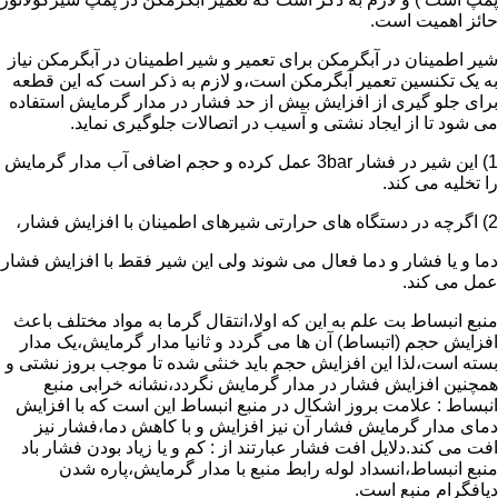
حائز اهمیت است.
شیر اطمینان در آبگرمکن برای تعمیر و شیر اطمینان در آبگرمکن نیاز
به یک تکنسین تعمیر آبگرمکن است،و لازم به ذکر است که این قطعه
برای جلو گیری از افزایش بیش از حد فشار در مدار گرمایش استفاده
می شود تا از ایجاد نشتی و آسیب در اتصالات جلوگیری نماید.
1) این شیر در فشار 3bar عمل کرده و حجم اضافی آب مدار گرمایش
را تخلیه می کند.
2) اگرچه در دستگاه های حرارتی شیرهای اطمینان با افزایش فشار،
دما و یا فشار و دما فعال می شوند ولی این شیر فقط با افزایش فشار
عمل می کند.
منبع انبساط بت علم به این که اولا،انتقال گرما به مواد مختلف باعث
افزایش حجم (اتبساط) آن ها می گردد و ثانیا مدار گرمایش،یک مدار
بسته است،لذا این افزایش حجم باید خنثی شده تا موجب بروز نشتی و
همچنین افزایش فشار در مدار گرمایش نگردد،نشانه خرابی منبع
انبساط : علامت بروز اشکال در منبع انبساط این است که با افزایش
دمای مدار گرمایش فشار آن نیز افزایش و با کاهش دما،فشار نیز
افت می کند.دلایل افت فشار عبارتند از : کم و یا زیاد بودن فشار باد
منبع انبساط،انسداد لوله رابط منبع با مدار گرمایش،پاره شدن
دیافگرام منبع است.