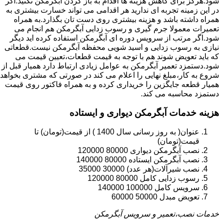
شود.هرگز برای کاهش هزینه ها اقدام به باز کردن آبگرمکن نکنید.اگر
در این زمینه تجربه ای ندارید هر اقدامی می تواند خسارت بیشتری به
همراه داشته باشد و هزینه بیشتری روی دست تان بگذارد.به همراه
تعمیرات معمولا جرم گیری و رسوب زدایی آبگرمکن هم انجام می
شود.اگر مرتب از سرویس دوره ای آبگرمکن استفاده کرده اید دیگر
نیازی به رسوب زدایی و اسید شویی محفظه آبگرمکن نیست.قطعاتی
که باید تعویض شوند هم با توجه به قیمت قطعات،تعیین قیمت می
شود.دستمزد تعمیر آبگرمکن به عوامل زیادی ارتباط دارد همیار قبل از
شروع به کار،مبلغ نهایی را اعلام می کند در صورتی که مشتری بخواهد
همیار قطعه جایگزین را خریداری کرده و به همراه فاکتور روی قیمت
دستمزد محاسبه می کند.
هزینه خدمات آبگرمکن دیواری و ایستاده
عنوان( به روز رسانی سال 1400 ) از قیمت(تومان) تا
قیمت(تومان)
نصب آبگرمکن دیواری 80000 120000
نصب آبگرمکن ایستاده 80000 140000
نصب شیرآلات(هر عدد) 30000 35000
رسوب زدایی کامل 80000 120000
سرویس کامل 100000 140000
تعویض مبدل 50000 60000
خدمات نصب،تعمیر و سرویس آبگرمکن