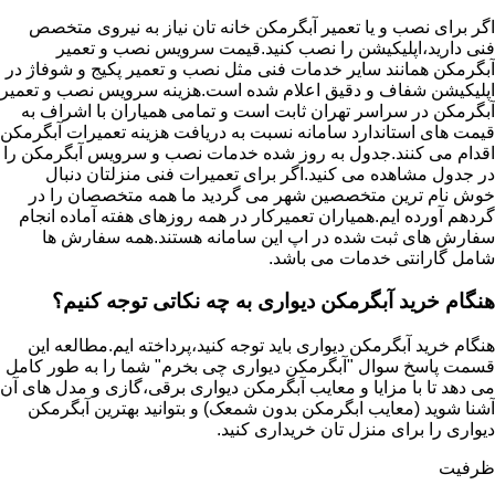
اگر برای نصب و یا تعمیر آبگرمکن خانه تان نیاز به نیروی متخصص
فنی دارید،اپلیکیشن را نصب کنید.قیمت سرویس نصب و تعمیر
آبگرمکن همانند سایر خدمات فنی مثل نصب و تعمیر پکیج و شوفاژ در
اپلیکیشن شفاف و دقیق اعلام شده است.هزینه سرویس نصب و تعمیر
آبگرمکن در سراسر تهران ثابت است و تمامی همیاران با اشراف به
قیمت های استاندارد سامانه نسبت به دریافت هزینه تعمیرات آبگرمکن
اقدام می کنند.جدول به روز شده خدمات نصب و سرویس آبگرمکن را
در جدول مشاهده می کنید.اگر برای تعمیرات فنی منزلتان دنبال
خوش نام ترین متخصصین شهر می گردید ما همه متخصصان را در
گردهم آورده ایم.همیاران تعمیرکار در همه روزهای هفته آماده انجام
سفارش های ثبت شده در اپ این سامانه هستند.همه سفارش ها
شامل گارانتی خدمات می باشد.
هنگام خرید آبگرمکن دیواری به چه نکاتی توجه کنیم؟
هنگام خرید آبگرمکن دیواری باید توجه کنید،پرداخته ایم.مطالعه این
قسمت پاسخ سوال "آبگرمکن دیواری چی بخرم" شما را به طور کامل
می دهد تا با مزایا و معایب آبگرمکن دیواری برقی،گازی و مدل های آن
آشنا شوید (معایب ابگرمکن بدون شمعک) و بتوانید بهترین آبگرمکن
دیواری را برای منزل تان خریداری کنید.
ظرفیت