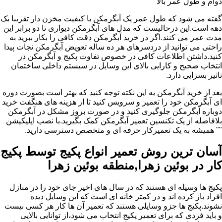
دوام و طول عمر بالا
گفته می شود که طول عمر یک آبگرمکن با کیفیت مخزن دار تقریبا یک
دهه است.این درحالیست که مدل های آبگرمکن دیواری تا دو برابر این
مدت عمر می کنند.اگر در خرید آبگرمکن دقت کافی را بکار ببرید به
راحتی می توانید از دردسرهای هر ده ساله تعویض آبگرمکن نجات پیدا
کنید.داشتن اطلاعات کافی در خصوص تفاوت پکیج و آبگرمکن در
انتخاب صحیح و کارایی بالای این وسایل در سیستم داخلی ساختمان
تاثیر بسزایی دارد.
بعد از خرید آبگرمکن به این نکته توجه کنید که بهتر است بصورت دوره
ای آبگرمکن خود را تعمیر و سرویس کنید تا از هزینه های هنگفت خرید
دوباره آبگرمکن جلوگیری کنید و در صورت بروز مشکل در آبگرمکن
بلافاصله از یک تکنسین تعمیر آبگرمکن کمک بگیرید.با نصب اپلیکیشن
"" همیشه به یک تعمیرکار حرفه ای و متخصص دسترسی دارید.
آسان ترین روش تعمیر انواع پکیج توسط پکیج
کار در بوئین زهرا,منطقه بوئین زهرا
پکیج ها وسیله ای هستند که در سال های اخیر جای خود را در منازل
افراد باز کرده اند و در کمتر خانه ای است که این وسایل دیده
نشوند.پکیج ها جزو وسایلی هستند که تعمیر آن ها کار هر کسی نیست
و باید فردی که برای تعمیر پکیج انتخاب می شود،از توانایی بالایی