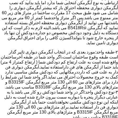
ارتباطی به نوع آبگرمکن انتخابی شما ندارد اما باید بدانید که نصب
آبگرمکن دیواری محفظه احتراق باز که بیشتر آبگرمکن دیواری را
شامل می شود طبق مبحث 17 مقرارت ساختما در متراژ های زیر 60
متر ممنوع می باشد.پس اگر متراژ واحدشما کمتر از 60 متر مربع می
باشدتنها می توانید از آبگرمکن دیواری محفظه احتراق بسته استفاده
نمایید که آبگرمکن B5418Rsi می باشد.البته لازم به ذکر است که این
دستگاه به دلیل وجود دودکش مخصوص دو جداره،دودکش آن تنها باد
از پنجره خارج شود تا بتوانداکسیژن کافی را برای احتراق آبگرمکن
دیواری تامین نماید.
۲-طبقه واحد:مورد بعدی که در انتخاب آبگرمکن دیواری تاثیر گذار
است طبقه وقوع ساختمان است،اگر واحد شما در طبقه آخرساختمان
واقع شده است به علت ارتفاع کم دودکش شما ( ارتفاع کمتراز 4 متر)
باید حتما از آبگرمکن های فن داراستفاده نمایید.آبگرمکن دیواری فن
دار به علت فنی که دارددرمکانهایی که دودکش مکش مناسبی ندارد
کمک به خروج محصولات احتراق می نماید.اگر واحد شما این شرایط را
دارد برای متراژهای بین 60 الی 130 متر مربع آبگرمکن B3315IF و
متراژهای بالای 130 متر مربع آبگرمکن B3318IF مناسب می باشد.
۳-نوع دودکش واحد:اگر در واحد شما دودکش رو کار می باشد یا به
عبارتی دیگراز پنجره یا دیواربه سمت بیرون خارج شده است به دلیل
اینکه این نوع دودکش مکشی نخواهدداشت حتما باید از آبگرمکن
دیواری فن دار استفاده نمایید.برای متراژهای بین 60 الی 130 متر
مربع آبگرمکن B3315IF و متراژهای بالای 130 متر مربع آبگرمکن
B3318IF مناسب می باشد.