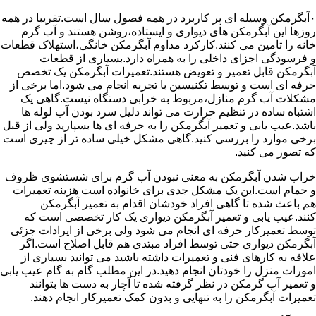
۰آبگرمکن وسیله ای پر کاربرد در همه فصول سال است.تقریبا در همه
روزها این آبگرمکن های دیواری و ایستاده،روشن هستند و آب گرم
خانه را تامین می کنند.کارکرد مداوم آبگرمکن خانگی،استهلاک قطعات
و فرسودگی اجزای داخلی را به همراه دارد.بسیاری از قطعات
آبگرمکن قابل تعمیر و تعویض هستند.تعمیرات آبگرمکن یک تخصص
حرفه ای است و توسط تکنیسین با تجربه انجام می شود.اما برخی از
مشکلات آب گرم منازل،مربوط به خرابی دستگاه نیست.گاهی یک
اشتباه ساده در تنظیم حرارت می تواند دلیل سرد بودن آب لوله ها
باشد.عیب یابی و تعمیر آبگرمکن را به حرفه ای ها بسپارید ولی از قبل
برخی موارد را بررسی کنید.گاهی مشکل خیلی ساده تر از چیزی است
که تصور می کنید.
خراب شدن آبگرمکن به معنی نبودن آب گرم برای شستشوی ظروف
و حمام است.این یک مشکل جدی برای خانواده است هزینه تعمیرات
هم باعث شده تا گاهی افراد خودشان اقدام به تعمیر آبگرمکن
کنند.عیب یابی و تعمیر آبگرمکن دیواری یک کار تخصصی است که
توسط تعمیرکار حرفه ای انجام می شود ولی برخی از ایرادات جزئی
آبگرمکن دیواری حتی توسط افراد مبتدی هم قابل اصلاح است.اگر
علاقه به کارهای فنی و تعمیرات داشته باشید می توانید بسیاری از
امورات منزل را خودتان انجام دهید.در این مطلب گام به گام عیب یابی
و تعمیر آب گرمکن در نظر گرفته شده تا آچار به دست ها بتوانند
تعمیرات آبگرمکن را به تنهایی و بدون کمک تعمیرکار انجام دهند.