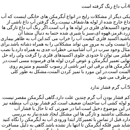
4.آب داغ رنگ گرفته است
یکی دیگر از مشکلات رایج در انواع آبگرمکن های خانگی اینست که آب
داغ خارج شده از لوله ها،شفاف نیست.رنگ گرفتن آب داغ ناشی از
وجود اکسیدهای فلزی در لوله ها و آب است.اگر رنگ آب داغ تازگی ها
زرد،قرمز،قهوه ای،سبز یا شیری شده حتما به دنبال منشا آن
باشید.اکسید فلزی کیفیت آب را خراب می کند.این آب به ظاهر بیماری
زا نیست ولی به مرور می تواند مشکلاتی را به همراه دشاته باشد.برای
مثال وجود سرب در آب آشامیدنی خطرات جدی به همراه دارد.با نصب
فیلتر می توان تا حدودی جلوی اکسیدهای فلزی را گرفت ولی راه حل
نهایی تعمیر آبگرمکن و عوض کردن لوله های فرسوده مسی است.در
آبگرمکن های برقی این امر ناشی از رسوب کلسیم و منیزیم روی
المنت است.در این مورد با تمیز کردن المنت،مشکل به طور کلی
برطرف می شود.
5.آب گرم فشار ندارد
کم فشار بودن آب گرم چندین علت دارد.گاهی آبگرمکن مقصر نیست
و لوله کشی آب ساختمان ضعیف است.کم فشار بودن آب منطقه نیز
در این موضوع دخیل است.اما در صورتی که تا حال با فشار آب
مشکلی نداشتید و تازگی ها این مشکل ایجاد شده،نیاز به بررسی
دارد.قبل از تماس با تعمیرکار ابتدا ورودی آب به آبگرمکن را نگاه کنید
شاید شیر فلکه آبگرمکن تا انتها باز نشده باشد.گاهی به دلیل مسافرت