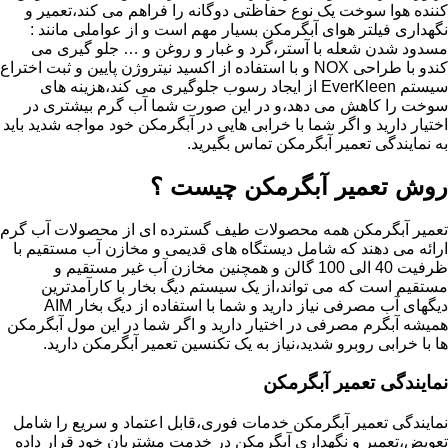
کننده هوا سوخت یک نوع حفاظتی دوگانه را فراهم می کند،تعمیر و
نگهداری فیلتر هوای آبگرمکن بسیار مهم است و از عواملی مانند :
مسدود شدن شعله با آستر،گرد و غبار و روغن و … جلو گیری می
کندو با طراحی NOX و با استفاده از اکسید نیتروژن پایین و ثبت اختراع
سیستم EverKleen از ایجاد رسوب جلوگیری می کند،هزینه های
سوخت را کاهش می دهد،و در این صورت شما آب گرم بیشتری در
اختیار دارید و اگر شما با خرابی هایی در آبگرمکن خود مواجه شدید باید
به نمایندگی تعمیر آبگرمکن تماس بگیرید.
روش تعمیر آبگرمکن چیست ؟
تعمیر آبگرمکن همه محصولات طیف گسترده ای از محصولات آب گرم
ارائه می دهند که شامل دیستگاه های قدیمی و مخازن آب مستقیم با
ظرفیت 40 الی 100 گالن و همچنین مخازن آب غیر مستقیم و
مستقیم است که می تواند،از یک سیستم دیگ بخار با کارآمدترین
دیگهای آب مصرفی نیاز دارید و شما با استفاده از دیگ بخار AIM
همیشه آبگرم مصرفی در اختیار دارید و اگر شما در این مول آبگرمکن
ها با خرابی روبرو شدید،نیاز به یک تکنسین تعمیر آبگرمکن دارید.
نمایندگی تعمیر آبگرمکن
نمایندگی تعمیر آبگرمکن خدمات فوری،قابل اعتماد و سریع را شامل
تعویض،تعمیر و نگهداری آبگرمکن در خدمت مشتریان خود قرار داده