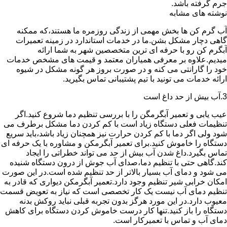
جرم گرفته باشد.
نوشته های مشابه
آب گرم کن ها بخش مهمی از زندگی روزمره ما هستند،که ممکنه
گاهی دچار مشکل بشن.ما در خدمات استاندارد در زمینه تعمیرات
آبگرم کن رو با حرفه ای ترین متخصصین شهر به شما ارائه
میدیم.علاوه بر معرفی همیاران معتمد و قیمت های مشخص خدمات
خود را گارانتی می کنه و در صورت بروز هر گونه مشکل در شیوه
ارائه خدمات می تونید با تیم پشتیبانی تماس بگیرید.
3.آب بیش از حد داغ است
عیب یابی و تعمیر آبگرمگن را با بررسی تنظیم دما شروع کنید.اگر
تنظیمات فعلی دستگاه زیاد است با کم کردن دما مشکل برطرف می
شود ولی اگر دما با کم کردن حرارت نیز همچنان زیاد باشد،باید سریع
دستگاه را خاموش کنید.برای تعمیر آبگرمکن و مشاوره با یک حرفه ای
تماس بگیرد.داغ شدن آب بیش از حد می تواند خطراتی را ایجاد
کند.گاهی حتی با تنظیم دما،صدای آب جوش از درون دستگاه شنیده
می شود و دمای آب بسیار بالاتر از حد تنظیم شده است.در این صورت
امکان خرابی شیر تنظیم وجود دارد.تعمیر آبگرمکن دیواری که قادر به
تنظیم دمای آب نیست یک کار تخصصی است که نیاز به تعویض قسمت
معیوب دارد.در این مورد هرگز بدون تجربه قبلی نباید روکش بدنه
دستگاه را باز کنید.تنها کار درست خاموش کردن دستگاه برای کاهش
دمای آب و تماس با تعمیرکار است.