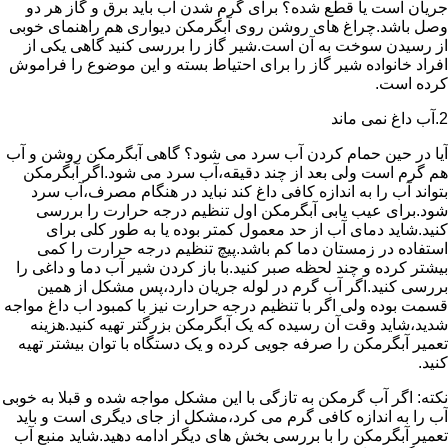
جریان است یا قطع شده؟ برای گرم شدن آب باید برق و گاز هر دو
وصل باشد.چراغ های روشن روی آبگرمکن دیواری هم راهنمای خوبی
از رسیدن سوخت به آن است.شیر گاز را بررسی کنید گاهی یکی از
افراد خانواده شیر گاز را برای احتیاط بسته و این موضوع را فراموش
کرده است.
2.آب داغ نمی ماند
آیا در حین حمام کردن آب سرد می شود؟ گاهی آبگرمکن روشن و آب
هم گرم است ولی بعد از چند دقیقه،آب سرد می شود.اگر آبگرمکن
بتواند آب را به اندازه کافی داغ کند نباید در هنگام مصرف،آب سرد
شود.برای عیب یابی آبگرمکن اول تنظیم درجه حرارت را بررسی
کنید.شاید دمای آب از حد معمول کمتر بوده یا به طور کلی برای
استفاده در زمستان دما کم باشد.پیچ تنظیم درجه حرارت را کمی
بیشتر کرده و چند لحظه صبر کنید.با باز کردن شیر آب دما و داغی را
بررسی کنید.اگر آب گرم در لوله جریان دارد،پس مشکل از همین
قسمت بوده ولی اگر با تنظیم درجه حرارت نیز با کمبود اب داغ مواجه
شدید،شاید وقت آن رسیده که یک آبگرمکن بزرگتر تهیه کنید.هزینه
تعمیر آبگرمکن را صرفه جویی کرده و یک دستگاه با توان بیشتر تهیه
کنید.
نکته: اگر آب گرمکن به تازگی با این مشکل مواجه شده و قبلا به خوبی
آب را به اندازه کافی گرم می کرد،مشکل از جای دیگری است و باید
تعمیر آبگرمکن را با بررسی بخش های دیگر ادامه دهید.شاید منبع آب