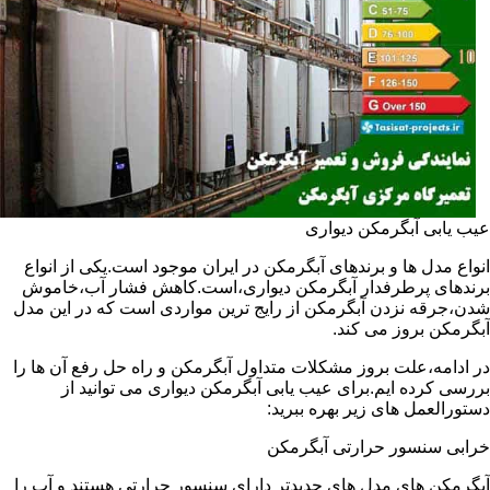
عیب یابی آبگرمکن دیواری
انواع مدل ها و برندهای آبگرمکن در ایران موجود است.یکی از انواع
برندهای پرطرفدار آبگرمکن دیواری،است.کاهش فشار آب،خاموش
شدن،جرقه نزدن آبگرمکن از رایج ترین مواردی است که در این مدل
آبگرمکن بروز می کند.
در ادامه،علت بروز مشکلات متداول آبگرمکن و راه حل رفع آن ها را
بررسی کرده ایم.برای عیب یابی آبگرمکن دیواری می توانید از
دستورالعمل های زیر بهره ببرید:
خرابی سنسور حرارتی آبگرمکن
آبگرمکن های مدل های جدیدتر دارای سنسور حرارتی هستند و آب را