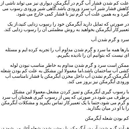
علت کم شدن فشار آب گرم در آبگرمکن دیواری نیز می تواند ناشی از
کاهش فشار شیر آب سرد ورودی باشد.گاهی شیر ورودی رسوب می
گیرد و به همین علت آب گرم نیز با فشار کمی خارج می شود.
در صورتی که تمایل دارید آبگرمکن خود را رسوب زدایی کنید،از یک
تعمیرکار آبگرمکن بخواهید به روش مطمئنی آن را رسوب زدایی کند.
سرد و گرم شدن آب
بارها همه ما سرد و گرم شدن مداوم آب را تجربه کرده ایم و مسئله
ای نیست که بتوانیم آن را نادیده بگیریم.
ممکن است سرد و گرم شدن مداوم به خاطر مناسب نبودن لوله
کشی آب ساختمان باشد،اما معمولا این مشکل به علت کم بودن شعله
آبگرمکن،گرم نشدن آب داخل مخزن آبگرمکن یا فشار نامناسب آب
ورودی آبگرمکن نیز بروز می کند.
با رسوب گیری آبگرمکن و تمیز کردن مشعل،معمولا این مشکل
برطرف می شود.در صورتی که پس از رسوب گیری همچنان آب سرد
و گرم می شود،حتما با یک تعمیرکار تماس بگیرید و مشکلات آبگرمکن
را با او در میان بگذارید.
کم بودن شعله آبگرمکن
فرآیند گرم شدن آب در آبگرمکن با روشن شدن شعله آغاز می شود.در