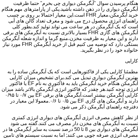
هنگام پرسیدن سوال "آبگرمکن دیواری چی بخرم" حتما ظرفیت
آبگرمکن دیواری را در ذهن داشته باشید.یکی از پارامترهای مهم هنگام
خرید آبگرمکن،معیار FHR است.این معیار احتمالا بر روی بر چسب
راهنمای انرژی محصول درج می شود و معرف تعداد گالن های آبی
است که یک آبگرمکن در هر ساعت می تواند تولید کند.بطور کلی
آبگرمکن های گازی FHR بسیار بالاتری نسبت به آبگرمکن های برقی
دارند و این معیار به ظرفیت مخزن،منبع گرما و اندازه شعله آبگرمکن
بستگی دارد که توصیه می کنیم قبل از خرید آبگرمکن FHR مورد نیاز
خانواده خود را در نظر بگیرید.
کارایی
مطمئنا کارایی یکی از فاکتورهایی است که یک آبگرمکن ساده را به
بهترین آبگرمکن دیواری تبدیل می کند.برای تشخیص میزان کارایی
آبگرمکن هنگام خرید آبگرمکن باید به فاکتوری به نام EF یا فاکتور
انرژی توجه کنید.هر چقدر که فاکتور انرژی آبگرمکن بالاتر باشد میزان
کارایی آبگرمکن بیشتر است.آبگرمکن های برقی EF بین ۰/۷ تا ۰/۹۵
دارند و آبگرمکن های گازی EF بین ۰/۵ تا ۰/۶.معمولا این معیار در
دفترچه راهنمای آبگرمکن ذکر می شود.
از نظر کاهش مصرف انرژی آبگرمکن های دیواری انرژی کمتری
نسبت به آبگرمکن های مخزن دار مصرف می کنند.گفته می شود
آبگرمکن های دیواری بین 8 تا 50 درصد نسبت به سایر آبگرمکن ها در
مصرف انرژی صرفه جویی می کنند; اما به نسبت سیستم های تامین