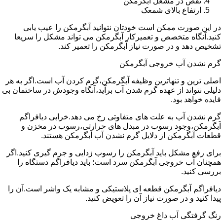
نقص در مشعل آبگرمکن
ارتفاع بالای شمعک
در این صورت ممکن است خودتان نتوانید آبگرمکن را عیب یابی
کنید.آنگاه متخصص و تعمیرکار آبگرمکن می تواند مشکل را سریعا
تشخیص دهد و در صورت نیاز آبگرمکن را تعمیر کند.
گرم نشدن آب خروجی آبگرمکن
اصلی ترین و تنهاترین وظیفه آبگرمکن،گرم کردن آب است.اگر به هر
دلیلی نتواند از عهده گرم شدن آب برآید،آنگاه وجودش در ساختمان بی
فایده خواهد بود.
گرم نشدن آب به علت های متفاوتی رخ می دهد.خرابی دیافراگم
آبگرمکن،وجود رسوب در مبدل های حرارتی،رسوب در مخزن و
قطعات آبگرمکن از دلایل گرم نشدن آب آبگرمکن هستند.
برای رفع مشکل باید آبگرمکن را رسوب زدایی و جرم گیری کنید.اگر
همچنان آب خروجی آبگرمکن سرد است؛ باید دیافراگم دستگاه را
بررسی کنید.
دیافراگم آبگرمکن قطعه ای پلاستیکی و مشابه یک واشر است.آن را
پیدا کنید و در صورت نیاز آن را تعویض کنید.
رنگ گرفتگی آب داغ خروجی