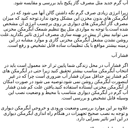
آب گرم جدید مثل مصرف گاز پکیج باید بررسی و مقایسه شود.
زیرا انرژی زیادی صرف گرم نگه داشتن گالن آنها می شود که در
آبگرمکن های بدون مخزن این مشکل وجود ندارد.توجه کنید که میزان
مصرف گاز آبگرمکن های دیواری بر روی برچسب انرژی آن مشخص
شده است.با توجه به مواردی مثل پیچ تنظیم شمعک آبگرمکن مخزنی
می توانید بیش از پیش در بهینه سازی مصرف انرژی تاثیر بگذارید.علت
روشن نشدن مشعل آبگرمکن مخزنی گازی و موارد مشابه در این
زمینه بیشتر مواقع با یک تنظیمات ساده قابل تشخیص و رفع است.
فشار آب
اگر فشار آب در محل زندگی شما پایین تر از حد معمول است باید در
انتخاب آبگرمکن مناسب بیشتر تحقیق کنید زیرا حتی در آبگرمکن های
کم فشار نیز حداقل میزان فشار آب ضروری است چرا که در غیر
اینصورت آبگرمکن روشن نمی شود.توصیه می شود در صورت امکان
از آبگرمکن مخزنی ایستاده استفاده کنید.یافتن علت کم شدن فشار
آب گرم در آبگرمکن دیواری متناسب با محیط و وضعیت نصب این
وسیله قابل تشخیص و بررسی است.
علاوه بر این موارد بررسی وضعیت ورودی و خروجی آبگرمکن دیواری
و توجه به نصب صحیح تجهیزات در هنگام راه اندازی آبگرمکن دیواری
در این امر تاثیر بسزایی دارد.