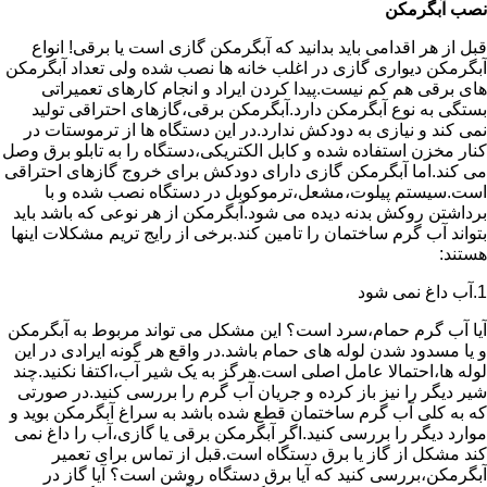
نصب آبگرمکن
قبل از هر اقدامی باید بدانید که آبگرمکن گازی است یا برقی! انواع
آبگرمکن دیواری گازی در اغلب خانه ها نصب شده ولی تعداد آبگرمکن
های برقی هم کم نیست.پیدا کردن ایراد و انجام کارهای تعمیراتی
بستگی به نوع آبگرمکن دارد.آبگرمکن برقی،گازهای احتراقی تولید
نمی کند و نیازی به دودکش ندارد.در این دستگاه ها از ترموستات در
کنار مخزن استفاده شده و کابل الکتریکی،دستگاه را به تابلو برق وصل
می کند.اما آبگرمکن گازی دارای دودکش برای خروج گازهای احتراقی
است.سیستم پیلوت،مشعل،ترموکوبل در دستگاه نصب شده و با
برداشتن روکش بدنه دیده می شود.آبگرمکن از هر نوعی که باشد باید
بتواند آب گرم ساختمان را تامین کند.برخی از رایج تریم مشکلات اینها
هستند:
1.آب داغ نمی شود
آیا آب گرم حمام،سرد است؟ این مشکل می تواند مربوط به آبگرمکن
و یا مسدود شدن لوله های حمام باشد.در واقع هر گونه ایرادی در این
لوله ها،احتمالا عامل اصلی است.هرگز به یک شیر آب،اکتفا نکنید.چند
شیر دیگر را نیز باز کرده و جریان آب گرم را بررسی کنید.در صورتی
که به کلی آب گرم ساختمان قطع شده باشد به سراغ آبگرمکن بوید و
موارد دیگر را بررسی کنید.اگر آبگرمکن برقی یا گازی،آب را داغ نمی
کند مشکل از گاز یا برق دستگاه است.قبل از تماس برای تعمیر
آبگرمکن،بررسی کنید که آیا برق دستگاه روشن است؟ آیا گاز در