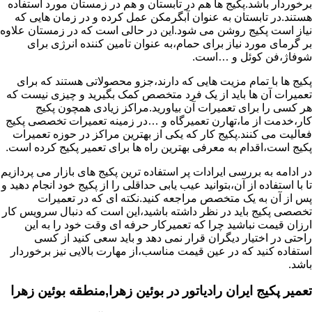
برخوردار باشد.پکیج ها هم در تابستان و هم در زمستان مورد استفاده
هستند.در تابستان به عنوان آبگرمکن عمل کرده و در زمان هایی که
نیاز است پکیج روشن می شود.این در حالی است که در زمستان علاوه
بر گرمای مورد نیاز برای حمام،به عنوان تامین کننده انرژی برای
شوفاژ،فن کوئل و …است.
پکیج ها با تمام مزیت هایی که دارند،جزو محصولاتی هستند که برای
تعمیرات آن ها باید از یک فرد متخصص کمک بگیرید و چیزی نیست که
هر کسی را برای تعمیرات آن بیاورید.مراکز زیادی همچون پکیج
کار،خدمت از ما،تهارن تعمیرگاه و …در زمینه تعمیرات تخصصی پکیج
فعالیت می کنند.پکیج کار که یکی از بهترین مراکز در حوزه تعمیرات
پکیج است،اقدام به معرفی بهترین راه ها برای تعمیر پکیج کرده است.
در ادامه به بررسی ایرادات پر استفاده ترین پکیج های بازار می پردازیم
تا با استفاده از آن،بتوانید عیب یابی حداقلی را از پکیج خود انجام دهید و
پس از آن به یک متخصص مراجعه کنید.نکته ای که در تعمیرات
تخصصی پکیج باید در نظر داشته باشید،این است که دنبال سرویس کار
ارزان قیمت نباشید چرا که تعمیرکار حرفه ای وقت خود را به این
راحتی در اختیار دیگران قرار نمی دهد و باید سعی کنید از کسی
استفاده کنید که در عین قیمت مناسب،از مهارت بالایی نیز برخوردار
باشد.
تعمیر پکیج ایران رادیاتور در بوئین زهرا,منطقه بوئین زهرا