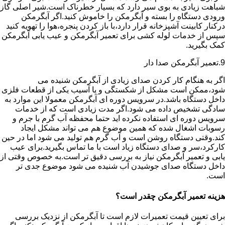
شباهت زیادی به بوی سیر دارد که بسیار خطرناک است.شیر اصلی گاز
ورودی دستگاه را بسته و آبگرمکن را خاموش کنید.اگر آبگرمکن
درکنار کابینت آشپزخانه قرار دارد،با باز کردن پنجره،هوا را تهویه کنید
سپس از خدمات لوله کشی برای تعمیر آبگرمکن و عیب یابی آبگرمکن
کمک بگیرید.
9.تعمیر آبگرمکن صدا دار
اگر به هنگام کار کردن صدای زیادی از آبگرمکن شنیده می
شود،ممکن است مشکل از شکستگی و یا آسیب یکی از قطعات فلزی
داخل دستگاه باشد.در سرویس دوره ای آبگرمکن معمولا این موارد به
سادگی تشخیص داده می شود.اگر مدت زیادی است که از خدمات
سرویس دوره ای استفاده نکرده اید حتما محفظه آب گرم با جرم و
رسوبات اشغال شده که همین موضوع هم می تواند مشکل ایجاد
کند.وقتی دستگاه روشن است و آب گرم هم تولید می شود اما در حین
کارکرد،سر و صدای دستگاه زیاد است با ما تماس بگیرید.برای عیب
یابی و تعمیر آبگرمکن نیاز به بررسی دقیق تر است.به خصوص وقتی از
داخل دستگاه صدای جوشیدن آب شنیده می شود موضوع جدی تر
است.
هزینه تعمیر آبگرمکن چقدر است؟
برای تعیین قیمت تعمیرات لازم است تا آبگرمکن از نزدیک بررسی