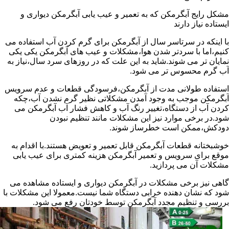
مشکل رایج آبگرمکن که به تعمیر و عیب یابی آبگرمکن دیواری و
ایستاده نیاز دارند
با اینکه در سرتاسر سال از آبگرمکن برای گرم کردن آب استفاده می
کنیم،اما با سردتر شدن هوا،مشکلات و عیب های آبگرمکن یکی یکی
نمایان تر می شوند.شاید به این علت که در روزهای سرد سال،نیاز به
آب گرم محسوس تر می شود.
استفاده طولانی مدت از آبگرمکن،فرسودگی قطعات و عدم سرویس
آبگرمکن موجب به وجود آمدن مشکلاتی نظیر گرم نشدن آب،چکه
کردن آب از دستگاه،تغییر رنگ آب و کاهش فشار آب آبگرمکن می
شود.در برخی موارد نیز این مشکلات مانند تنظیم نبودن
دودکش،ممکن است خطرساز شوند.
خوشبختانه قطعات آبگرمکن قابل تعمیر و تعویض هستند.با اقدام به
موقع برای سرویس و تعمیر آبگرمکن هزینه کمتری برای عیب یابی
مشکلات آن می پردازید.
گاهی نیز برخی مشکلات در آبگرمکن دیواری و ایستاده مشاهده می
شود که نشان دهنده خرابی دستگاه شما نیست.معمولا این مشکلات با
بررسی و تنظیم مجدد آبگرمکن توسط خودتان رفع می شود.