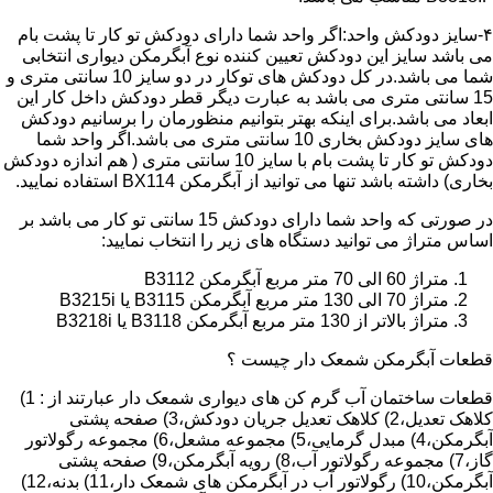
۴-سایز دودکش واحد:اگر واحد شما دارای دودکش تو کار تا پشت بام
می باشد سایز این دودکش تعیین کننده نوع آبگرمکن دیواری انتخابی
شما می باشد.در کل دودکش های توکار در دو سایز 10 سانتی متری و
15 سانتی متری می باشد به عبارت دیگر قطر دودکش داخل کار این
ابعاد می باشد.برای اینکه بهتر بتوانیم منظورمان را برسانیم دودکش
های سایز دودکش بخاری 10 سانتی متری می باشد.اگر واحد شما
دودکش تو کار تا پشت بام با سایز 10 سانتی متری ( هم اندازه دودکش
بخاری) داشته باشد تنها می توانید از آبگرمکن BX114 استفاده نمایید.
در صورتی که واحد شما دارای دودکش 15 سانتی تو کار می باشد بر
اساس متراژ می توانید دستگاه های زیر را انتخاب نمایید:
متراژ 60 الی 70 متر مربع آبگرمکن B3112
متراژ 70 الی 130 متر مربع آبگرمکن B3115 یا B3215i
متراژ بالاتر از 130 متر مربع آبگرمکن B3118 یا B3218i
قطعات آبگرمکن شمعک دار چیست ؟
قطعات ساختمان آب گرم کن های دیواری شمعک دار عبارتند از : 1)
کلاهک تعدیل،2) کلاهک تعدیل جریان دودکش،3) صفحه پشتی
آبگرمکن،4) مبدل گرمایی،5) مجموعه مشعل،6) مجموعه رگولاتور
گاز،7) مجموعه رگولاتور آب،8) رویه آبگرمکن،9) صفحه پشتی
آبگرمکن،10) رگولاتور آب در آبگرمکن های شمعک دار،11) بدنه،12)