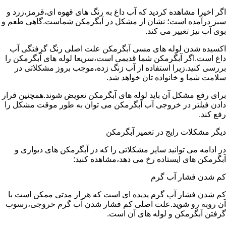
اگر اخیرا مشاهده کردید که آب داغ به رنگ های قهوه ای،قرمز،زرد و
سبز درآمده است؛ نشان از مشکل در آبگرمکن شماست.گاهی طعم و
بوی آب نیز تغییر می کند.
اکسیده شدن لوله های مسی آبگرمکن علت اصلی رنگ گرفتگی آب
داغ است.اگر آبگرمکن شما قدیمی است،سریعا لوله های آبگرمکن را
بررسی کنید.زیرا استفاده از آب زنگ زده،موجب بروز مشکلاتی در
سلامت شما و خانواده تان خواهد شد.
برای رفع مشکل آن باید لوله های آبگرمکن تعویض شوند.همچنین قرار
دادن فیلتر در خروجی آب آبگرمکن می توان به طور موقت مشکل را
رفع کند.
دیگر مشکلات رایج در تعمیر آبگرمکن
در ادامه می توانید سایر مشکلاتی را که در آبگرمکن های دیواری و
آبگرمکن های ایستاده رخ می دهد،مشاهده کنید:
کم شدن فشار آب گرم
کم شدن فشار آب گرم پدیده ای است که هر از مدتی ممکن است با
آن روبه رو شوید.علت اصلی کم فشار شدن آب گرم خروجی،رسوب
گرفتن آبگرمکن و لوله های آن است.