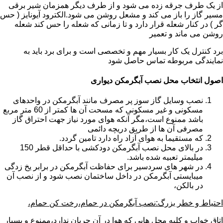
از یک طرف جرقه زده می شود و از طرف دیگر همزمان شیر برقی
مسیر گاز را باز می کند و مشعل روشن می شود.الکترود آیونایز ( حس
گر ) در کنار شعله قرار دارد و تا زمانی که شعله را حس کند شعله
روشن می ماند و تعمیر
برد کنترل یک کار بسیار مهم و تخصصی است و برای برد باید به
نمایندگی مربوطه تماس حاصل شود
اصول انتخاب محل نصب آبگرمکن دیواری
نصب وسایل گاز سوز پر مصرف مانند آبگرمکن در واحدهای
مسکونی و غیر مسکونی که مسحت آن ها کمتر از 60 متر مربع
باشد ممنوع است،مگر آنکه هوای مورد نیاز جهت احتراق گاز
مصرفی آن ها از طریق دریچه دائمی
که مستقیما به هوای آزاد راه دارد تامین گردد.
در بالای محل نصب آبگرمکن دودکشی با حداقل قطر 150
میلیمتر تعبیه شده باشد.
در شهر های سردسیر برای حفاظت آبگرمکن در برابر یخ زدگی
میبایستی آبگرمکن در داخل ساختمان نصب شود و از نصب آن
در بالکن،
احتیاط و خطر بزرگ:نصب آبگرمکن در حمام،رخت کن حمام،
اتاق خواب و کلیه محل هایی که هوا در آن جریان ندارد،ممنوع و بسیار