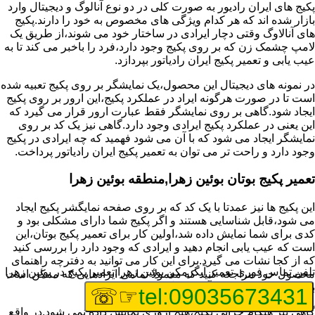
پکیج های ایران رادیور به صورت کلی در دو نوع آنالوگ و دیجیتال وارد
بازار شده اند که هر کدام ویژگی های مخصوص به خود را دارند.پکیج
های آنالاوگ وقتی دچار ایرادی در ساختار خود می شوند،از طریق یک
لامپ چشمک زن که بر روی پکیج وجود دارد،فرد را باخبر می کند تا به
عیب یابی و تعمیر پکیج ایران رادیاتور بپردازد.
در نمونه های دیجیتال این محصول،یک نمایشگر بر روی پکیج تعبیه شده
است تا در صورت هرگونه ایراد در عملکرد پکیج،این ارور بر روی پکیج
ایجاد شود.گاهی بر روی نمایشگر فقط عبارت ارور قرار می گیرد که
این یعنی در عملکرد پکیج ایرادی وجود دارد.گاهی نیز یک کد بر روی
نمایشگر ایجاد می شود که با آن می شود فهمید که چه ایرادی در پکیج
وجود دارد و راحت تر می توان به تعمیر پکیج ایران رادیاتور پرداخت.
تعمیر پکیج بوتان بوئین زهرا,منطقه بوئین زهرا
این پکیج ها نیز عمدتا با یک کد که بر روی صفحه نمایگشر پکیج ایجاد
می شود،قابل شناسایی هستند و اگر پکیج شما دارای مشکلی بود و
کدی برای شما نمایش داده شد،اولین کار برای تعمیر پکیج بوتان،این
است که عیب یابی انجام دهید و ایرادی که وجود دارد را بررسی کنید
که از کجا نشات می گیرد.برای این کار می توانید به دفترچه راهنمای
تلفن تماس فوری
تعمیر آبگرمکن بوئین زهرا,تعمیر پکیج در بوئین زهرا
محصول خود مراجعه کنید که معمولا تمامی ایرادهایی که ممکن است
برای پکیج پیش بیاید در آن قرار گرفته است.
☞☏
tel:09035673431
گاهی نیز هنگام خرابی پکیج،هیچ اروری نمایش داده نمی شود.در واقع