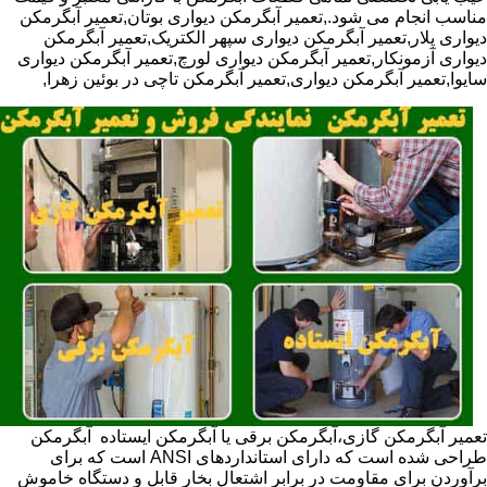
مناسب انجام می شود.,تعمیر آبگرمکن دیواری بوتان,تعمیر آبگرمکن
دیواری پلار,تعمیر آبگرمکن دیواری سپهر الکتریک,تعمیر آبگرمکن
دیواری آزمونکار,تعمیر آبگرمکن دیواری لورچ,تعمیر آبگرمکن دیواری
سایوا,تعمیر آبگرمکن دیواری,تعمیر آبگرمکن تاچی در بوئین زهرا,
تعمیر آبگرمکن گازی،آبگرمکن برقی یا آبگرمکن ایستاده ​ آبگرمکن
طراحی شده است که دارای استانداردهای ANSI است که برای
برآوردن برای مقاومت در برابر اشتعال بخار قابل و دستگاه خاموش