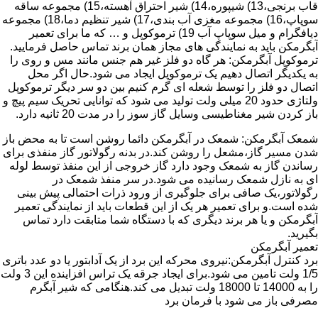
قاب برنجی،13) شیپوره،14) شیر احتراق آهسته،15) مجموعه ساقه
سوپاپ،16) مجموعه مغزی آب بندی،17) شیر تنظیم دما،18) مجموعه
دیافگرام و میل سوپاپ آب 19) ترموکوپل و … که ما برای تعمیر
آبگرمکن باید به نمایندگی های مجاز همان برند تماس حاصل فرمایید.
ترموکوپل آبگرمکن: هر گاه دو فلز غیر هم جنس مانند مس و روی را
به یکدیگر اتصال دهیم یک ترموکوپل ایجاد می شود.حال اگر محل
اتصال دو فلز را توسط شعله ای گرم کنیم بین دو سر دیگر ترموکوپل
ولتاژی حدود 20 میلی ولت تولید می شود که توانایی تحریک سیم پیچ و
باز کردن شیر مغناطیسی وسایل گاز سوز را در مدت 20 ثانیه دارد.
شمعک آبگرمکن: شمعک در آبگرمکن دائما روشن است تا به محض باز
شدن مسیر گاز،مشعل را روشن کند.در بدنه رگولاتور گاز منفذی برای
رساندن گاز به شمعک وجود دارد گاز خروجی از این منفذ توسط لوله
ای به نازل شمعک رسانیده می شود.در سر منفذ شمعک در
رگولاتور،یک صافی برای جلوگیری از ورود ذرات احتمالی پیش بینی
شده است.و برای تعمیر هر یک از این قطعات باید از نمایندگی تعمیر
آبگرمکن و یا هر برند دیگری که با دستگاه شما متابقت دارد تماس
بگیرید.
تعمیر آبگرمکن
برد کنترل آبگرمکن:نیروی محرکه این برد از یک آدابتور یا دو عدد باتری
1/5 ولت تامین می شود.برای ایجاد جرقه یک تراس افزاینده این 3 ولت
را به 14000 تا 18000 ولت تبدیل می کند.هنگامی که شیر آبگرم
مصرفی باز می شود با فرمان برد