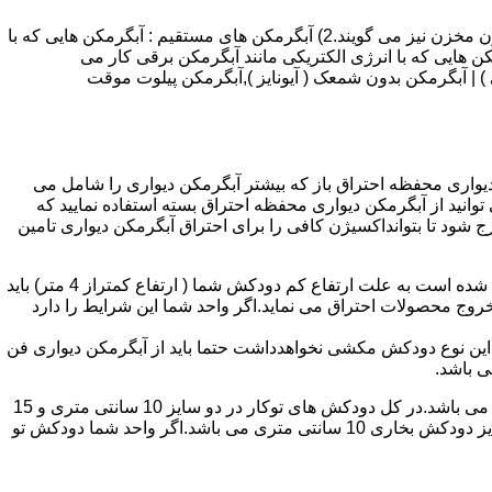
انواع آبگرمکن و تعمیر آبگرمکن عبارتند از : 1) آبگرمکن های گاز سوز : آب گرمکن های آنی دیواری,آبگرمکن های مخزن دار,آبگرمکن های بدون مخزن نیز می گویند.2) آبگرمکن های مستقیم : آبگرمکن هایی که با
ن هایی که با انرژی الکتریکی مانند آبگرمکن برقی کار می
 : آبگرمکن شمعک دار ( ترموکوپلی ) | آبگرمکن بدون شمعک ( آیونایز ),آبگرمکن پیلوت موقت
کن دیواری محفظه احتراق باز که بیشتر آبگرمکن دیواری را شامل می
 ممنوع می باشد.پس اگر متراژ واحدشما کمتر از 60 متر مربع می باشدتنها می توانید از آبگرمکن دیواری محفظه احتراق بسته استفاده نمایید که
ه خارج شود تا بتوانداکسیژن کافی را برای احتراق آبگرمکن دیواری تامین
۲-طبقه واحد:مورد بعدی که در انتخاب آبگرمکن دیواری تاثیر گذار است طبقه وقوع ساختمان است،اگر واحد شما در طبقه آخرساختمان واقع شده است به علت ارتفاع کم دودکش شما ( ارتفاع کمتراز 4 متر) باید
روج محصولات احتراق می نماید.اگر واحد شما این شرایط را دارد
ه این نوع دودکش مکشی نخواهدداشت حتما باید از آبگرمکن دیواری فن
۴-سایز دودکش واحد:اگر واحد شما دارای دودکش تو کار تا پشت بام می باشد سایز این دودکش تعیین کننده نوع آبگرمکن دیواری انتخابی شما می باشد.در کل دودکش های توکار در دو سایز 10 سانتی متری و 15
سانتی متری می باشد به عبارت دیگر قطر دودکش داخل کار این ابعاد می باشد.برای اینکه بهتر بتوانیم منظورمان را برسانیم دودکش های سایز دودکش بخاری 10 سانتی متری می باشد.اگر واحد شما دودکش تو