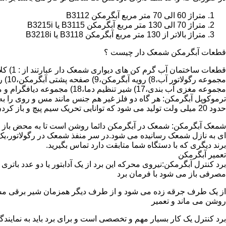
متراژ 60 الی 70 متر مربع آبگرمکن B3112
متراژ 70 الی 130 متر مربع آبگرمکن B3115 یا B3215i
متراژ بالاتر از 130 متر مربع آبگرمکن B3118 یا B3218i
قطعات آبگرمکن شمعک دار چیست ؟
مجموعه مغزی آب بندی،17) شیر تنظیم دما،18) مجموعه دیافگرام و میل سوپاپ آب 19) ترموکوپل و … که ما برای تعمیر آبگرمکن باید به نمایندگی های مجاز همان برند تماس حاصل فرمایید.
ترموکوپل آبگرمکن: هر گاه دو فلز غیر هم جنس مانند مس و روی را به
حدود 20 میلی ولت تولید می شود که توانایی تحریک سیم پیچ و باز کردن شیر مغناطیسی وسایل گاز سوز را در مدت 20 ثانیه دارد.
شمعک آبگرمکن: شمعک در آبگرمکن دائما روشن است تا به محض باز شد
ای به نازل شمعک رسانیده می شود.در سر منفذ شمعک در رگولاتور،یک ص
برند دیگری که با دستگاه شما متابقت دارد تماس بگیرید.
تعمیر آبگرمکن
مصرفی باز می شود با فرمان برد
از یک طرف جرقه زده می شود و از طرف دیگر همزمان شیر برقی مسیر گ
روشن می ماند و تعمیر
برد کنترل یک کار بسیار مهم و تخصصی است و برای برد باید به نمای