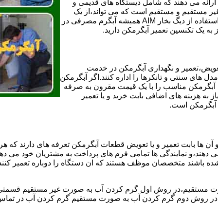
ائه می دهند که شامل دیستگاه های قدیمی و
لن و همچنین مخازن آب غیر مستقیم و مستقیم است که می تواند،از یک
سیستم دیگ بخار با کارآمدترین دیگهای آب مصرفی نیاز دارید و شما با استفاده از دیگ بخار AIM همیشه آبگرم مصرفی در
ز به یک تکنسین تعمیر آبگرمکن دارید.
عویض،تعمیر و نگهداری آبگرمکن در خدمت
 های سنتی و تانکرها را اداره کنند.اگر آبگرمکن
کند آبگرمکن مناسب را با یک قیمت مقرون به صرفه
ز به هزینه های اضافی بابت خرید و یا تعمیر
ر آبگرمکن است.
آن ها بابت تعمیر و یا تعویض قطعات آبگرمکن تعرفه های دارند که هر 
می دهند،و نمایندگی ها تمامی فرم های پرداخت به مشتریان خود می دهند
ده باشند متخصصان موظف هستند که ان دستگاه را دوباره تعمیر کنند و
 مستقیم،در روش اول گرم کردن آب به صورت غیر مستقیم قسمتی از 
ر روش دوم گرم کردن آب به صورت مستقیم گرم کردن آب در تماس مس