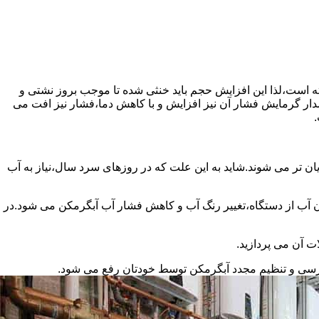
سته است،لذا این افزایش حجم باید خنثی شده تا موجب بروز نشتی و
دار گرمایش فشار آن نیز افزایش و با کاهش دما،فشار نیز افت می
.
ان تر می شوند.شاید به این علت که در روزهای سرد سال،نیاز به آب
ب از دستگاه،تغییر رنگ آب و کاهش فشار آب آبگرمکن می شود.در
ت آن می پردازید.
ررسی و تنظیم مجدد آبگرمکن توسط خودتان رفع می شود.