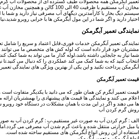
تعمیر آبگرمکن همه محصولات طیف گسترده ای از محصولات آب گرم ار
مخازن آب مستقیم با ظرفیت 40 الی 100 گا
اختیار دارید و اگر شما در این مول آبگرمکن ها با خرابی روبرو شدید،نیا
نمایندگی تعمیر آبگرمکن
نمایندگی تعمیر آبگرمکن خدمات فوری،قابل اعتماد و سریع را شامل ت
مشتریان خود قرار داده است که لوله کش های متخصص ما می توانند مدل
شما نیاز به جابجایی داشته باشد،لوله گذار ما می تواند به شما کمک 
انتخاب کنید که به شما کمک می کند عملکردی را که دنبال می کنید.تا نیا
آبگرمکن پرداخت نکنید و این یکی از بهترین ویژگی های نمایندگی تعمی
قیمت تعمیر آبگرمکن
قیمت تعمیر آبگرم کن همان طور که می دانید با یکدیگر متفاوت است و 
اعلام می کنند و نمایندگی ها قیمت های پیشنهادی را بهمشتریان ارائه 
ها می دهند و اگر در این مدت با همان مشکلات در دستگاه خود روبرو ش
روش گرم کردن آب
الف : گرم کردن آب به صورت غیر مستقیم،ب : گرم کردن آب به صورت
یا مبل حرارتی منتقل شده و باعث گرم شدن آب مصرفی می گردد.اماد
استفاده از این روش انواع آبگرمکن های مستقیم ساخته شده است.
انواع آبگرمکن و تعمیر آبگرمکن