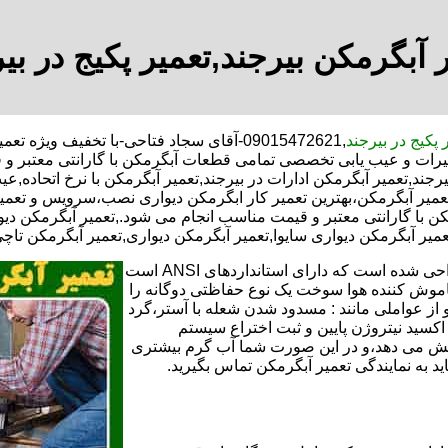
 آبگرمکن بیرجند,تعمیر پکیج در بی
 پکیج در بیرجند
,09015472621-آقای سجاد فتاحی-با تخفیف و
تعمیرات و عیب یابی تخصصی تمامی قطعات آبگرمکن با گارانتی معتبر 
رجند,تعمیر آبگرمکن ادارات در بیرجند,تعمیر آبگرمکن با نرخ اتحاده,
عمیر آبگرمکن،بهترین تعمیر کار ابگرمکن دیواری نصب،سرویس و تعمی
ا گارانتی معتبر و قیمت مناسب انجام می شود.,تعمیر آبگرمکن دیوار
عمیر آبگرمکن دیواری سایوا,تعمیر آبگرمکن دیواری,تعمیر آبگرمکن تاچی
تعمیر آبگرمکن گازی،آبگرمکن برقی یا آبگرمکن ایستاده ​ آبگرمکن طراحی شده است که دارای استانداردهای ANSI است
خاموش کننده هوا سوخت یک نوع حفاظتی دوگانه را
 از عواملی مانند : مسدود شدن شعله با آستر،گرد
می کندو با طراحی NOX و با استفاده از اکسید نیتروژن پایین و ثبت اختراع سیستم
ا کاهش می دهد،و در این صورت شما آب گرم بیشتری
اید به نمایندگی تعمیر آبگرمکن تماس بگیرید.