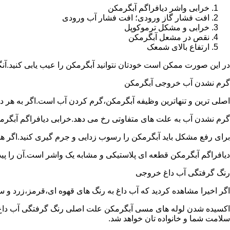
خرابی واشر دیافراگم آبگرمکن
افت فشار گاز ورودی؛ افت فشار آب ورودی
خرابی و مشکل ترموکوپل
نقص در مشعل آبگرمکن
ارتفاع بالای شمعک
در این صورت ممکن است خودتان نتوانید آبگرمکن را عیب یابی کنید.آن
گرم نشدن آب خروجی آبگرمکن
اصلی ترین و تنهاترین وظیفه آبگرمکن،گرم کردن آب است.اگر به هر دلی
گرم نشدن آب به علت های متفاوتی رخ می دهد.خرابی دیافراگم آبگر
برای رفع مشکل باید آبگرمکن را رسوب زدایی و جرم گیری کنید.اگر ه
دیافراگم آبگرمکن قطعه ای پلاستیکی و مشابه یک واشر است.آن را پیدا 
رنگ گرفتگی آب داغ خروجی
اگر اخیرا مشاهده کردید که آب داغ به رنگ های قهوه ای،قرمز،زرد و
اکسیده شدن لوله های مسی آبگرمکن علت اصلی رنگ گرفتگی آب داغ ا
سلامت شما و خانواده تان خواهد شد.