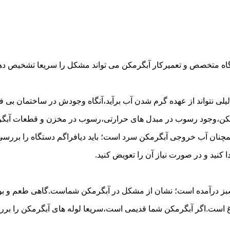
گاه متخصص و تعمیرکار آبگرمکن می تواند مشکل را سریعا تشخیص دهد 
لی نتواند از عهده گرم شدن آب برآید،آنگاه وجودش در ساختمان بی فای
مکن،وجود رسوب در مبدل های حرارتی،رسوب در مخزن و قطعات آبگرم
مچنان آب خروجی آبگرمکن سرد است؛ باید دیافراگم دستگاه را بررسی 
کنید و در صورت نیاز آن را تعویض کنید.
 سبز درآمده است؛ نشان از مشکل در آبگرمکن شماست.گاهی طعم و بوی 
ست.اگر آبگرمکن شما قدیمی است،سریعا لوله های آبگرمکن را بررسی