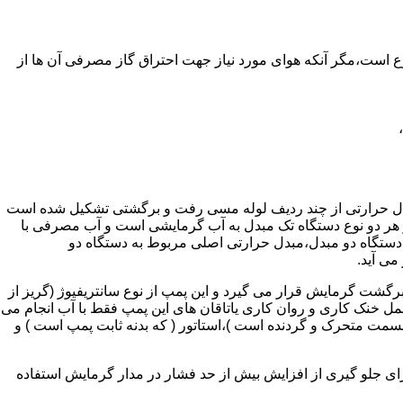
ر واحدهای مسکونی و غیر مسکونی که مسحت آن ها کمتر از 60 متر مربع باشد ممنوع است،مگر آنکه هوای مورد نیاز جهت احتراق گاز مصرفی آن ها از
دل حرارتی از چند ردیف لوله مسی رفت و برگشتی تشکیل شده است
ر هر دو نوع دستگاه تک مبدل به آب گرمایشی است و آب مصرفی با
ه دستگاه دو مبدل،مبدل حرارتی اصلی مربوط به دستگاه دو
می آید.
گشت گرمایش قرار می گیرد و این پمپ از نوع سانتریفیوژ (گریز از
 باشد،عمل خنک کاری و روان کاری یاتاقان های این پمپ فقط با آب انجام می
 قسمت متحرک و گردنده است )،استاتور ( که بدنه ثابت پمپ است ) و
رای جلو گیری از افزایش بیش از حد فشار در مدار گرمایش استفاده