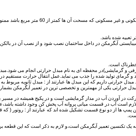
نصب وسایل گاز سوز پر مصرف مانند آبگرمکن د
یبایستی آبگرمکن در داخل ساختمان نصب شود و از نصب آن در بالکن،
 خطرناک است.
فی و گرمایشی)در محفظه ای به نام مبدل حرارتی انجام می شود.مب
د و گرمای تولید شده را جذب می نماید.عمل انتقال حرارت مستقیم د
دل حرارتی داریم که این مبدل ها عبارتند از : مبدل ثانویه مربوط ب
دل حرارتی یکی از مهمترین و تخصصی ترین در تعمیر آبگرمکن بشمار 
کت در آوردن آب در مدار گرمایشی است و در پکیج همیشه در مسیر بر
ملکرداین نوع پمپ لازم است آب در قسمت میانی پروانه آب پخش کن وجود داشته
 پمپ ها از دو نوع قسمت تشکیل شده اند که عبارتند از : روتور ( که
ست.
 به یک تکنسین تعمیر آبگرمکن است،و لازم به ذکر است که این قطعه ب