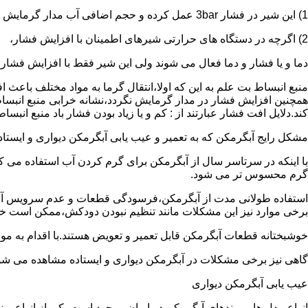
1) این شیر در فشار 3bar عمل کرده و حجم اضافی آب مدار گرمایش را تخلیه می کند.
2) اگرچه در دستگاه های حرارتی شیرهای اطمینان با افزایش فشار،
دما و یا فشار و دما فعال می شوند ولی این شیر فقط با افزایش فشار
منبع انبساط بت علم به این که اولا،انتقال گرما به مواد مختلف باعث
همچنین افزایش فشار در مدار گرمایش نگردد،نشانه خرابی منبع انبساط
کند.دلایل افت فشار عبارتند از : کم و یا زیاد بودن فشار باد منبع انب
مشکل رایج آبگرمکن که به تعمیر و عیب یابی آبگرمکن دیواری و ایستاده 
با اینکه در سرتاسر سال از آبگرمکن برای گرم کردن آب استفاده می ک
گرم محسوس تر می شود.
استفاده طولانی مدت از آبگرمکن،فرسودگی قطعات و عدم سرویس آبگ
برخی موارد نیز این مشکلات مانند تنظیم نبودن دودکش،ممکن است خ
خوشبختانه قطعات آبگرمکن قابل تعمیر و تعویض هستند.با اقدام به م
گاهی نیز برخی مشکلات در آبگرمکن دیواری و ایستاده مشاهده می شو
عیب یابی آبگرمکن دیواری
انواع مدل ها و برندهای آبگرمکن در ایران موجود است.یکی از انواع بر