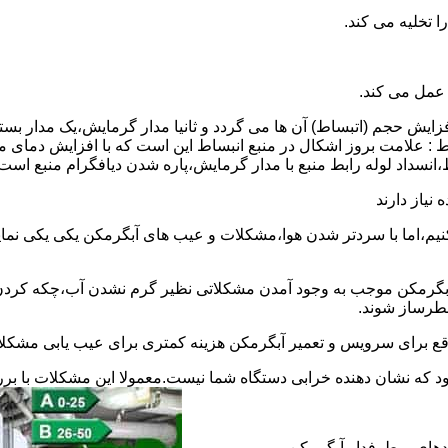
 عمل می کند.
 افزایش حجم (اتبساط) آن ها می گردد و ثانیا مدار گرمایش،یک مدار ب
 : علامت بروز اشکال در منبع انبساط این است که با افزایش دمای م
ساط،انسداد لوله رابط منبع با مدار گرمایش،پاره شدن دیافگرام منبع است
نیاز دارند
نیم،اما با سردتر شدن هوا،مشکلات و عیب های آبگرمکن یکی یکی نمای
رمکن موجب به وجود آمدن مشکلاتی نظیر گرم نشدن آب،چکه کردن آ
طرساز شوند.
وقع برای سرویس و تعمیر آبگرمکن هزینه کمتری برای عیب یابی مشکلا
د که نشان دهنده خرابی دستگاه شما نیست.معمولا این مشکلات با ب
ندهای پرطرفدار آبگرمکن