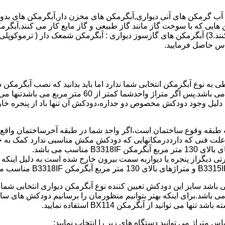
هایی که با سوخت گاز مانند گاز طبیعی و گاز مایع کار می کنند,آبگرمک
کنند,آبگرمکن هایی که با انرژی حیدری مانند آبگرمکن حیدری کار می کنند.3) آبگرمکن های گازسوز دیواری
باطی به نوع آبگرمکن انتخابی شما ندارد اما باید بدانید که نصب آبگرم
شود طبق مبحث 17 مقرارت ساختما در متراژ های زیر 60 متر
این دستگاه به دلیل وجود دودکش مخصوص دو جداره،دودکش آن تنها باد از پنجر
به علت فنی که دارددرمکانهایی که دودکش مکش مناسبی ندارد کمک به خ
رتی دیگراز پنجره یا دیواربه سمت بیرون خارج شده است به دلیل اینک