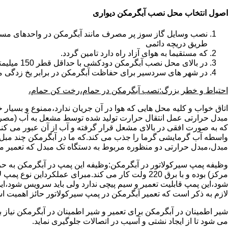
اصول انتخاب محل نصب آبگرمکن دیواری
طریق دریچه دائمی
که مستقیما به هوای آزاد راه دارد تامین گردد.
در بالای محل نصب آبگرمکن دودکشی با حداقل قطر 150 میلیمتر تعبیه شده باشد.
در شهر های سردسیر برای حفاظت آبگرمکن در برابر یخ زدگی م
احتیاط و خطر بزرگ:نصب آبگرمکن در حمام،رخت کن حمام،
اتاق خواب و کلیه محل هایی که هوا در آن جریان ندارد،ممنوع و بسیار
مبدل حرارتی عمل انتقال حرارت تولید شده توسط مشعل به آب (مصر
که به صورت افقی در بالای مشعل قرار گرفته و آب از آن عبور می کن
واسطه آب گرمایشی گرما را جذب می کند.که ما در آبگرمکن چند مبل مب
مبدل،مبدل حرارتی دو منظوره مربوط به دستگاه تک مبدل که تعمیر مب
وظیفه پمپ سیرکولاتور در آبگرمکن:وظیفه این پمپ در آبگرمکن به حر
مرکز) بوده و با برق 220 ولت کار می کند.مبرای ع
شود،این پمپ قابلیت تعمیر و سیم پیچی ندارد ولی باید سرویس شود،این
لازم به ذکر است که تعمیر آبگرمکن در پمپ سیرکولاتور حائز اهمیت ا
شیر اطمینان در آبگرمکن برای تعمیر و شیر اطمینان در آبگرمکن نیاز
می شود تا از ایجاد نشتی و آسیب در اتصالات جلوگیری نماید.