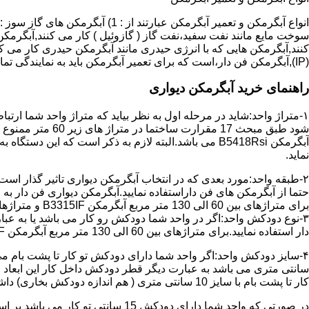
سوخت مایع مانند نفت سفید،نفت گاز ( گازوئیل ) کار می کنند,آبگرمکن 
(IP),آبگرمکن فن دار،است که برای تعمیر آبگرمکن باید به نمایندگی تماس حاصل فرمایید.
راهنمای خرید آبگرمکن دیواری
۱-متراژ واحد:شاید در مرحله اول به نظر بیاید که متراژ واحد شما ارت
آبگرمکن B5418Rsi می باشد.البته لازم به ذکر است که 
نماید.
حتما از آبگرمکن های فن داراستفاده نمایید.آبگرمکن دیواری فن دار 
برای متراژهای بین 60 الی 130 متر مربع آبگرمکن B3315IF و متراژهای بالای 130 متر مربع آبگرمکن B3318IF مناسب می باشد.
۳-نوع دودکش واحد:اگر در واحد شما دودکش رو کار می باشد یا به عبا
دار استفاده نمایید.برای متراژهای بین 60 الی 130 متر مربع آبگرمکن B3315IF و متراژهای بالای 130 متر مربع آبگرمکن B3318IF مناسب می باشد.
کار تا پشت بام با سایز 10 سانتی متری ( هم اندازه دودکش بخاری) داشته باشد تنها می توانید از آبگرمکن BX114 استفاده نمایید.
در صورتی که واحد شما دارای دودکش 15 سانتی تو کار می باشد بر اساس متراژ می توانید دستگاه های زیر را انتخاب نمایید: