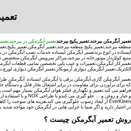
تعمیر
تعمیر آبگرمکن بیرجند
,
تعمیر پکیج بیرجند
تعمیر آبگرمکن در بیرجند
,
تعمیر
منطقه بیرجند,تعمیر پکیج منطقه بیرجند,تعمیر آبگرمکن,تعمیر پکیج,
ایستاده در انوع برندتعمیر آبگرمکن ایستاده خدمات نصب آبگرمکن در بی
منبع کوئل‌دار موتورخانه در بیرجند,مراکز سرویس آبگرمکن،متخصص ت
تعمیرکار آبگرمکن،تعمیرات و عیب یابی تخصصی تمامی قطعات آبگرمکن ب
الکتریک,تعمیر آبگرمکن دیواری آزمونکار,تعمیر آبگرمکن دیواری لورچ,ت
که برای برآوردن برای مقاومت در برابر اشتعال بخار قابل و دستگاه 
فراهم می کند،تعمیر و نگهداری فیلتر هوای آبگرمکن بسیار مهم است و
و غبار و روغن و … جلو گیری 
EverKleen از ایجاد رسوب جلوگیری می کند،هزینه های سوخت ر
در اختیار دارید و اگر شما با خرابی هایی در آبگرمکن خود مواجه شدید ب
روش تعمیر آبگرمکن چیست ؟