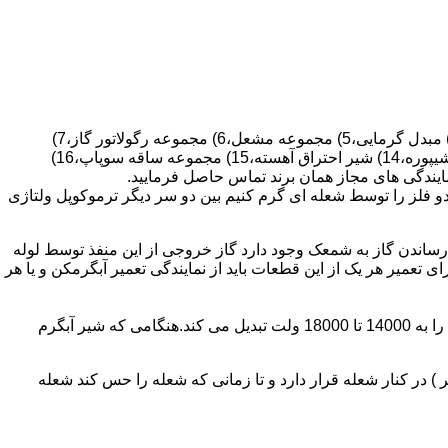
قطعات ساختمان آب گرم کن های دیواری شمعک دار عبارتند از : 1) کلاهک تعدیل،2) کلاهک تعدیل جریان دودکش،3) صفحه پشتی آبگرمکن،4) مبدل گرمایی،5) مجموعه مشعل،6) مجموعه رگولاتور گاز،7)
مجموعه رگولاتور آب،8) رویه آبگرمکن،9) صفحه پشتی آبگرمکن،10) رگولاتور آب در آبگرمکن های شمعک دار،11) بدنه،12) قاب برنجی،13) شیپوره،14) شیر احتراق آهسته،15) مجموعه ساقه سوپاپ،16)
و فلز را توسط شعله ای گرم کنیم بین دو سر دیگر ترموکوپل ولتاژی
ساندن گاز به شمعک وجود دارد گاز خروجی از این منفذ توسط لوله
عمیر هر یک از این قطعات باید از نمایندگی تعمیر آبگرمکن و یا هر
برد کنترل آبگرمکن:نیروی محرکه این برد از یک آدابتور یا دو عدد باتری 1/5 ولت تامین می شود.برای ایجاد جرقه یک تراس افزاینده این 3 ولت را به 14000 تا 18000 ولت تبدیل می کند.هنگامی که شیر آبگرم
در کنار شعله قرار دارد و تا زمانی که شعله را حس کند شعله