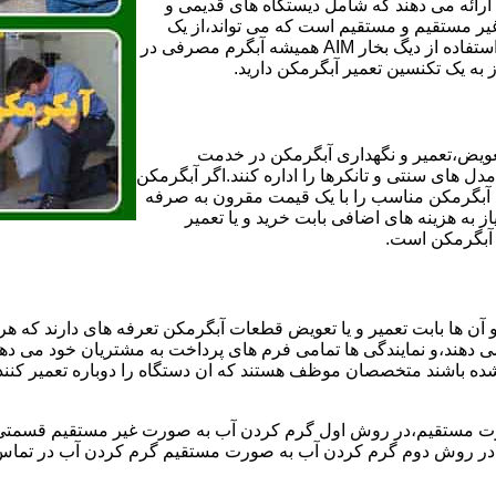
ائه می دهند که شامل دیستگاه های قدیمی و
لن و همچنین مخازن آب غیر مستقیم و مستقیم است که می تواند،از یک
سیستم دیگ بخار با کارآمدترین دیگهای آب مصرفی نیاز دارید و شما با استفاده از دیگ بخار AIM همیشه آبگرم مصرفی در
ز به یک تکنسین تعمیر آبگرمکن دارید.
عویض،تعمیر و نگهداری آبگرمکن در خدمت
 های سنتی و تانکرها را اداره کنند.اگر آبگرمکن
کند آبگرمکن مناسب را با یک قیمت مقرون به صرفه
ز به هزینه های اضافی بابت خرید و یا تعمیر
ر آبگرمکن است.
آن ها بابت تعمیر و یا تعویض قطعات آبگرمکن تعرفه های دارند که هر 
می دهند،و نمایندگی ها تمامی فرم های پرداخت به مشتریان خود می دهند
ده باشند متخصصان موظف هستند که ان دستگاه را دوباره تعمیر کنند و
 مستقیم،در روش اول گرم کردن آب به صورت غیر مستقیم قسمتی از 
ر روش دوم گرم کردن آب به صورت مستقیم گرم کردن آب در تماس مس