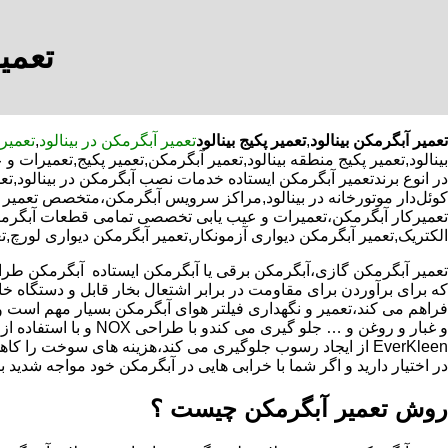
تعمیر
تعمیر آبگرمکن بینالود
,
تعمیر پکیج بینالود
تعمیر آبگرمکن در بینالود
,
تعمیر 
بینالود,تعمیر پکیج منطقه بینالود,تعمیر آبگرمکن,تعمیر پکیج,تعمیرا
در انوع برندتعمیر آبگرمکن ایستاده خدمات نصب آبگرمکن در بینالود,تعم
کوئل‌دار موتورخانه در بینالود,مراکز سرویس آبگرمکن،متخصص تعمیر
تعمیرکار آبگرمکن،تعمیرات و عیب یابی تخصصی تمامی قطعات آبگرمکن ب
الکتریک,تعمیر آبگرمکن دیواری آزمونکار,تعمیر آبگرمکن دیواری لورچ,تع
که برای برآوردن برای مقاومت در برابر اشتعال بخار قابل و دستگاه 
فراهم می کند،تعمیر و نگهداری فیلتر هوای آبگرمکن بسیار مهم است و
و غبار و روغن و … جلو گیری 
EverKleen از ایجاد رسوب جلوگیری می کند،هزینه های سوخت ر
در اختیار دارید و اگر شما با خرابی هایی در آبگرمکن خود مواجه شدید ب
روش تعمیر آبگرمکن چیست ؟