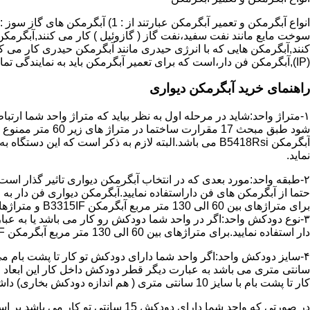
سوخت مایع مانند نفت سفید،نفت گاز ( گازوئیل ) کار می کنند,آبگرمکن 
(IP),آبگرمکن فن دار،است که برای تعمیر آبگرمکن باید به نمایندگی تماس حاصل فرمایید.
راهنمای خرید آبگرمکن دیواری
۱-متراژ واحد:شاید در مرحله اول به نظر بیاید که متراژ واحد شما ارت
آبگرمکن B5418Rsi می باشد.البته لازم به ذکر است که 
نماید.
حتما از آبگرمکن های فن داراستفاده نمایید.آبگرمکن دیواری فن دار 
برای متراژهای بین 60 الی 130 متر مربع آبگرمکن B3315IF و متراژهای بالای 130 متر مربع آبگرمکن B3318IF مناسب می باشد.
۳-نوع دودکش واحد:اگر در واحد شما دودکش رو کار می باشد یا به عبا
دار استفاده نمایید.برای متراژهای بین 60 الی 130 متر مربع آبگرمکن B3315IF و متراژهای بالای 130 متر مربع آبگرمکن B3318IF مناسب می باشد.
کار تا پشت بام با سایز 10 سانتی متری ( هم اندازه دودکش بخاری) داشته باشد تنها می توانید از آبگرمکن BX114 استفاده نمایید.
در صورتی که واحد شما دارای دودکش 15 سانتی تو کار می باشد بر اساس متراژ می توانید دستگاه های زیر را انتخاب نمایید: