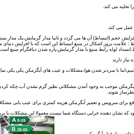
 عمل می کند.
 افزایش حجم (اتبساط) آن ها می گردد و ثانیا مدار گرمایش،یک مدار ب
 : علامت بروز اشکال در منبع انبساط این است که با افزایش دمای م
ساط،انسداد لوله رابط منبع با مدار گرمایش،پاره شدن دیافگرام منبع است
نیاز دارند
نیم،اما با سردتر شدن هوا،مشکلات و عیب های آبگرمکن یکی یکی نمای
رمکن موجب به وجود آمدن مشکلاتی نظیر گرم نشدن آب،چکه کردن آ
طرساز شوند.
وقع برای سرویس و تعمیر آبگرمکن هزینه کمتری برای عیب یابی مشکلا
د که نشان دهنده خرابی دستگاه شما نیست.معمولا این مشکلات با ب
ندهای پرطرفدار آبگرمکن