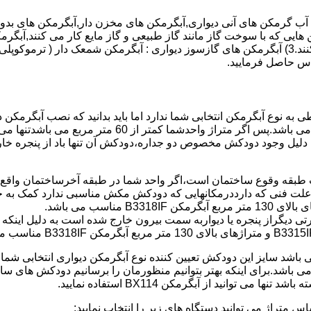
هایی که با سوخت گاز مانند گاز طبیعی و گاز مایع کار می کنند,آبگرمک
کنند,آبگرمکن هایی که با انرژی حیدری مانند آبگرمکن حیدری کار می کنند.3) آبگرمکن های گازسوز دیواری
باطی به نوع آبگرمکن انتخابی شما ندارد اما باید بدانید که نصب آبگرم
شود طبق مبحث 17 مقرارت ساختما در متراژ های زیر 60 متر
این دستگاه به دلیل وجود دودکش مخصوص دو جداره،دودکش آن تنها باد از پنجر
به علت فنی که دارددرمکانهایی که دودکش مکش مناسبی ندارد کمک به خ
رتی دیگراز پنجره یا دیواربه سمت بیرون خارج شده است به دلیل اینک