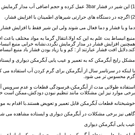
1) این شیر در فشار 3bar عمل کرده و حجم اضافی آب مدار گرمایش را تخلیه می کند.
2) اگرچه در دستگاه های حرارتی شیرهای اطمینان با افزایش فشار،
دما و یا فشار و دما فعال می شوند ولی این شیر فقط با افزایش فشار
منبع انبساط بت علم به این که اولا،انتقال گرما به مواد مختلف باعث
همچنین افزایش فشار در مدار گرمایش نگردد،نشانه خرابی منبع انبساط
کند.دلایل افت فشار عبارتند از : کم و یا زیاد بودن فشار باد منبع انب
مشکل رایج آبگرمکن که به تعمیر و عیب یابی آبگرمکن دیواری و ایستاده 
با اینکه در سرتاسر سال از آبگرمکن برای گرم کردن آب استفاده می ک
گرم محسوس تر می شود.
استفاده طولانی مدت از آبگرمکن،فرسودگی قطعات و عدم سرویس آبگ
برخی موارد نیز این مشکلات مانند تنظیم نبودن دودکش،ممکن است خ
خوشبختانه قطعات آبگرمکن قابل تعمیر و تعویض هستند.با اقدام به م
گاهی نیز برخی مشکلات در آبگرمکن دیواری و ایستاده مشاهده می شو
عیب یابی آبگرمکن دیواری
انواع مدل ها و برندهای آبگرمکن در ایران موجود است.یکی از انواع بر