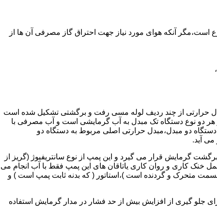
ر واحدهای مسکونی و غیر مسکونی که مسحت آن ها کمتر از 60 متر مربع باشد ممنوع است،مگر آنکه هوای مورد نیاز جهت احتراق گاز مصرفی آن ها از
دل حرارتی از چند ردیف لوله مسی رفت و برگشتی تشکیل شده است
ر هر دو نوع دستگاه تک مبدل به آب گرمایشی است و آب مصرفی با
ه دستگاه دو مبدل،مبدل حرارتی اصلی مربوط به دستگاه دو
می آید.
گشت گرمایش قرار می گیرد و این پمپ از نوع سانتریفیوژ (گریز از
 باشد،عمل خنک کاری و روان کاری یاتاقان های این پمپ فقط با آب انجام می
 قسمت متحرک و گردنده است )،استاتور ( که بدنه ثابت پمپ است ) و
رای جلو گیری از افزایش بیش از حد فشار در مدار گرمایش استفاده