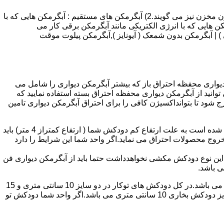
انواع آبگرمکن و تعمیر آبگرمکن عبارتند از : 1) آبگرمکن های گاز سوز : آب گرمکن های آنی دیواری,آبگرمکن های مخزن دار,آبگرمکن های بدون مخزن نیز می گویند.2) آبگرمکن های مستقیم : آبگرمکن هایی که با
ن هایی که با انرژی الکتریکی مانند آبگرمکن برقی کار می
 : آبگرمکن شمعک دار ( ترموکوپلی ) | آبگرمکن بدون شمعک ( آیونایز ),آبگرمکن پیلوت موقت
کن دیواری محفظه احتراق باز که بیشتر آبگرمکن دیواری را شامل می
 ممنوع می باشد.پس اگر متراژ واحدشما کمتر از 60 متر مربع می باشدتنها می توانید از آبگرمکن دیواری محفظه احتراق بسته استفاده نمایید که
ه خارج شود تا بتوانداکسیژن کافی را برای احتراق آبگرمکن دیواری تامین
۲-طبقه واحد:مورد بعدی که در انتخاب آبگرمکن دیواری تاثیر گذار است طبقه وقوع ساختمان است،اگر واحد شما در طبقه آخرساختمان واقع شده است به علت ارتفاع کم دودکش شما ( ارتفاع کمتراز 4 متر) باید
روج محصولات احتراق می نماید.اگر واحد شما این شرایط را دارد
ه این نوع دودکش مکشی نخواهدداشت حتما باید از آبگرمکن دیواری فن
۴-سایز دودکش واحد:اگر واحد شما دارای دودکش تو کار تا پشت بام می باشد سایز این دودکش تعیین کننده نوع آبگرمکن دیواری انتخابی شما می باشد.در کل دودکش های توکار در دو سایز 10 سانتی متری و 15
سانتی متری می باشد به عبارت دیگر قطر دودکش داخل کار این ابعاد می باشد.برای اینکه بهتر بتوانیم منظورمان را برسانیم دودکش های سایز دودکش بخاری 10 سانتی متری می باشد.اگر واحد شما دودکش تو