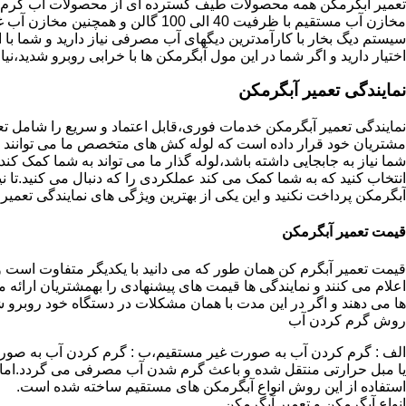
تعمیر آبگرمکن همه محصولات طیف گسترده ای از محصولات آب گرم ار
مخازن آب مستقیم با ظرفیت 40 الی 100 گا
اختیار دارید و اگر شما در این مول آبگرمکن ها با خرابی روبرو شدید،نیا
نمایندگی تعمیر آبگرمکن
نمایندگی تعمیر آبگرمکن خدمات فوری،قابل اعتماد و سریع را شامل ت
مشتریان خود قرار داده است که لوله کش های متخصص ما می توانند مدل
شما نیاز به جابجایی داشته باشد،لوله گذار ما می تواند به شما کمک 
انتخاب کنید که به شما کمک می کند عملکردی را که دنبال می کنید.تا نیا
آبگرمکن پرداخت نکنید و این یکی از بهترین ویژگی های نمایندگی تعمی
قیمت تعمیر آبگرمکن
قیمت تعمیر آبگرم کن همان طور که می دانید با یکدیگر متفاوت است و 
اعلام می کنند و نمایندگی ها قیمت های پیشنهادی را بهمشتریان ارائه 
ها می دهند و اگر در این مدت با همان مشکلات در دستگاه خود روبرو ش
روش گرم کردن آب
الف : گرم کردن آب به صورت غیر مستقیم،ب : گرم کردن آب به صورت
یا مبل حرارتی منتقل شده و باعث گرم شدن آب مصرفی می گردد.اماد
استفاده از این روش انواع آبگرمکن های مستقیم ساخته شده است.
انواع آبگرمکن و تعمیر آبگرمکن