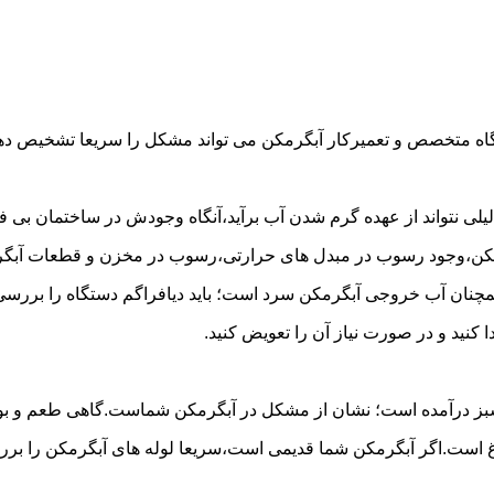
گاه متخصص و تعمیرکار آبگرمکن می تواند مشکل را سریعا تشخیص دهد 
لی نتواند از عهده گرم شدن آب برآید،آنگاه وجودش در ساختمان بی فای
مکن،وجود رسوب در مبدل های حرارتی،رسوب در مخزن و قطعات آبگرم
مچنان آب خروجی آبگرمکن سرد است؛ باید دیافراگم دستگاه را بررسی 
کنید و در صورت نیاز آن را تعویض کنید.
 سبز درآمده است؛ نشان از مشکل در آبگرمکن شماست.گاهی طعم و بوی 
ست.اگر آبگرمکن شما قدیمی است،سریعا لوله های آبگرمکن را بررسی