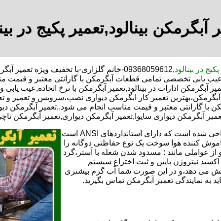
 آبگرمکن بینالود,تعمیر پکیج در بین
پکیج در بینالود
,09368059612-خانم گلزاری-با تخفیف ویژه تع
ت و عیب یابی تخصصی تمامی قطعات آبگرمکن با گارانتی معتبر و قیمت 
یر آبگرمکن ادارات در بینالود,تعمیر آبگرمکن با نرخ اتحاده,عیب یابی 
 آبگرمکن،بهترین تعمیر کار ابگرمکن دیواری نصب،سرویس و تعمیر و 
ا گارانتی معتبر و قیمت مناسب انجام می شود.,تعمیر آبگرمکن دیوار
میر آبگرمکن دیواری سایوا,تعمیر آبگرمکن دیواری,تعمیر آبگرمکن تاچی د
تعمیر آبگرمکن گازی،آبگرمکن برقی یا آبگرمکن ایستاده ​ آبگرمکن طراحی شده است که دارای استانداردهای ANSI است
خاموش کننده هوا سوخت یک نوع حفاظتی دوگانه را
 از عواملی مانند : مسدود شدن شعله با آستر،گرد
می کندو با طراحی NOX و با استفاده از اکسید نیتروژن پایین و ثبت اختراع سیستم
ا کاهش می دهد،و در این صورت شما آب گرم بیشتری
اید به نمایندگی تعمیر آبگرمکن تماس بگیرید.