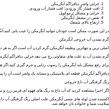
خرابی واشر دیافراگم آبگرمکن
افت فشار گاز ورودی؛ افت فشار آب ورودی
خرابی و مشکل ترموکوپل
نقص در مشعل آبگرمکن
ارتفاع بالای شمعک
در این صورت ممکن است خودتان نتوانید آبگرمکن را عیب یابی کنید.آن
گرم نشدن آب خروجی آبگرمکن
اصلی ترین و تنهاترین وظیفه آبگرمکن،گرم کردن آب است.اگر به هر دلی
گرم نشدن آب به علت های متفاوتی رخ می دهد.خرابی دیافراگم آبگر
برای رفع مشکل باید آبگرمکن را رسوب زدایی و جرم گیری کنید.اگر ه
دیافراگم آبگرمکن قطعه ای پلاستیکی و مشابه یک واشر است.آن را پیدا 
رنگ گرفتگی آب داغ خروجی
اگر اخیرا مشاهده کردید که آب داغ به رنگ های قهوه ای،قرمز،زرد و
اکسیده شدن لوله های مسی آبگرمکن علت اصلی رنگ گرفتگی آب داغ ا
سلامت شما و خانواده تان خواهد شد.