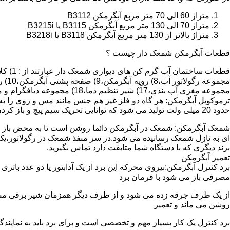
متراژ 60 الی 70 متر مربع آبگرمکن B3112
متراژ 70 الی 130 متر مربع آبگرمکن B3115 یا B3215i
متراژ بالاتر از 130 متر مربع آبگرمکن B3118 یا B3218i
قطعات آبگرمکن شمعک دار چیست ؟
مجموعه مغزی آب بندی،17) شیر تنظیم دما،18) مجموعه دیافگرام و میل سوپاپ آب 19) ترموکوپل و … که ما برای تعمیر آبگرمکن باید به نمایندگی های مجاز همان برند تماس حاصل فرمایید.
ترموکوپل آبگرمکن: هر گاه دو فلز غیر هم جنس مانند مس و روی را به
حدود 20 میلی ولت تولید می شود که توانایی تحریک سیم پیچ و باز کردن شیر مغناطیسی وسایل گاز سوز را در مدت 20 ثانیه دارد.
شمعک آبگرمکن: شمعک در آبگرمکن دائما روشن است تا به محض باز شد
ای به نازل شمعک رسانیده می شود.در سر منفذ شمعک در رگولاتور،یک ص
برند دیگری که با دستگاه شما متابقت دارد تماس بگیرید.
تعمیر آبگرمکن
مصرفی باز می شود با فرمان برد
از یک طرف جرقه زده می شود و از طرف دیگر همزمان شیر برقی مسیر گ
روشن می ماند و تعمیر
برد کنترل یک کار بسیار مهم و تخصصی است و برای برد باید به نمای