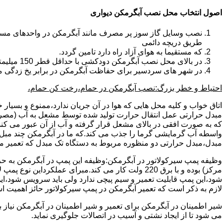
اصول انتخاب محل نصب آبگرمکن دیواری
طریق دریچه دائمی
که مستقیما به هوای آزاد راه دارد تامین گردد.
در بالای محل نصب آبگرمکن دودکشی با حداقل قطر 150 میلیمتر تعبیه شده باشد.
در شهر های سردسیر برای حفاظت آبگرمکن در برابر یخ زدگی م
احتیاط و خطر بزرگ:نصب آبگرمکن در حمام،رخت کن حمام،
اتاق خواب و کلیه محل هایی که هوا در آن جریان ندارد،ممنوع و بسیار
مبدل حرارتی عمل انتقال حرارت تولید شده توسط مشعل به آب (مصر
که به صورت افقی در بالای مشعل قرار گرفته و آب از آن عبور می کن
واسطه آب گرمایشی گرما را جذب می کند.که ما در آبگرمکن چند مبل مب
مبدل،مبدل حرارتی دو منظوره مربوط به دستگاه تک مبدل که تعمیر مب
وظیفه پمپ سیرکولاتور در آبگرمکن:وظیفه این پمپ در آبگرمکن به حر
مرکز) بوده و با برق 220 ولت کار می کند.مبرای ع
شود،این پمپ قابلیت تعمیر و سیم پیچی ندارد ولی باید سرویس شود،این
لازم به ذکر است که تعمیر آبگرمکن در پمپ سیرکولاتور حائز اهمیت ا
شیر اطمینان در آبگرمکن برای تعمیر و شیر اطمینان در آبگرمکن نیاز
می شود تا از ایجاد نشتی و آسیب در اتصالات جلوگیری نماید.