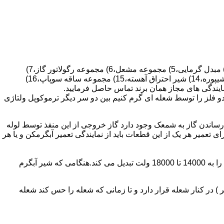
قطعات ساختمان آب گرم کن های دیواری شمعک دار عبارتند از : 1) کلاهک تعدیل،2) کلاهک تعدیل جریان دودکش،3) صفحه پشتی آبگرمکن،4) مبدل گرمایی،5) مجموعه مشعل،6) مجموعه رگولاتور گاز،7)
مجموعه رگولاتور آب،8) رویه آبگرمکن،9) صفحه پشتی آبگرمکن،10) رگولاتور آب در آبگرمکن های شمعک دار،11) بدنه،12) قاب برنجی،13) شیپوره،14) شیر احتراق آهسته،15) مجموعه ساقه سوپاپ،16)
و فلز را توسط شعله ای گرم کنیم بین دو سر دیگر ترموکوپل ولتاژی
ساندن گاز به شمعک وجود دارد گاز خروجی از این منفذ توسط لوله
عمیر هر یک از این قطعات باید از نمایندگی تعمیر آبگرمکن و یا هر
برد کنترل آبگرمکن:نیروی محرکه این برد از یک آدابتور یا دو عدد باتری 1/5 ولت تامین می شود.برای ایجاد جرقه یک تراس افزاینده این 3 ولت را به 14000 تا 18000 ولت تبدیل می کند.هنگامی که شیر آبگرم
در کنار شعله قرار دارد و تا زمانی که شعله را حس کند شعله