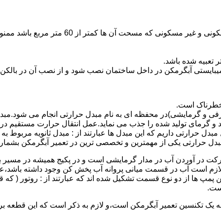
نصب وسایل گاز سوز پر مصرف مانند آبگرمکن د
یبایستی آبگرمکن در داخل ساختمان نصب شود و از نصب آن در بالکن،
 خطرناک است.
فی و گرمایشی)در محفظه ای به نام مبدل حرارتی انجام می شود.مب
د و گرمای تولید شده را جذب می نماید.عمل انتقال حرارت مستقیم د
دل حرارتی داریم که این مبدل ها عبارتند از : مبدل ثانویه مربوط ب
دل حرارتی یکی از مهمترین و تخصصی ترین در تعمیر آبگرمکن بشمار 
کت در آوردن آب در مدار گرمایشی است و در پکیج همیشه در مسیر بر
ملکرداین نوع پمپ لازم است آب در قسمت میانی پروانه آب پخش کن وجود داشته
 پمپ ها از دو نوع قسمت تشکیل شده اند که عبارتند از : روتور ( که
ست.
 به یک تکنسین تعمیر آبگرمکن است،و لازم به ذکر است که این قطعه ب