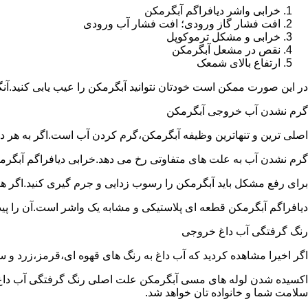
خرابی واشر دیافراگم آبگرمکن
افت فشار گاز ورودی؛ افت فشار آب ورودی
خرابی و مشکل ترموکوپل
نقص در مشعل آبگرمکن
ارتفاع بالای شمعک
در این صورت ممکن است خودتان نتوانید آبگرمکن را عیب یابی کنید.آن
گرم نشدن آب خروجی آبگرمکن
اصلی ترین و تنهاترین وظیفه آبگرمکن،گرم کردن آب است.اگر به هر دلی
گرم نشدن آب به علت های متفاوتی رخ می دهد.خرابی دیافراگم آبگر
برای رفع مشکل باید آبگرمکن را رسوب زدایی و جرم گیری کنید.اگر ه
دیافراگم آبگرمکن قطعه ای پلاستیکی و مشابه یک واشر است.آن را پیدا 
رنگ گرفتگی آب داغ خروجی
اگر اخیرا مشاهده کردید که آب داغ به رنگ های قهوه ای،قرمز،زرد و
اکسیده شدن لوله های مسی آبگرمکن علت اصلی رنگ گرفتگی آب داغ ا
سلامت شما و خانواده تان خواهد شد.