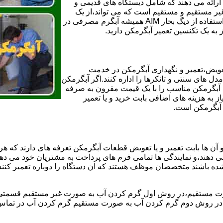
ائه می دهند که شامل دیستگاه های قدیمی و
لن و همچنین مخازن آب غیر مستقیم و مستقیم است که می تواند،از یک
سیستم دیگ بخار با کارآمدترین دیگهای آب مصرفی نیاز دارید و شما با استفاده از دیگ بخار AIM همیشه آبگرم مصرفی در
ز به یک تکنسین تعمیر آبگرمکن دارید.
عویض،تعمیر و نگهداری آبگرمکن در خدمت
 های سنتی و تانکرها را اداره کنند.اگر آبگرمکن
کند آبگرمکن مناسب را با یک قیمت مقرون به صرفه
ز به هزینه های اضافی بابت خرید و یا تعمیر
ر آبگرمکن است.
آن ها بابت تعمیر و یا تعویض قطعات آبگرمکن تعرفه های دارند که هر 
می دهند،و نمایندگی ها تمامی فرم های پرداخت به مشتریان خود می دهند
ده باشند متخصصان موظف هستند که ان دستگاه را دوباره تعمیر کنند و
 مستقیم،در روش اول گرم کردن آب به صورت غیر مستقیم قسمتی از 
ر روش دوم گرم کردن آب به صورت مستقیم گرم کردن آب در تماس مس