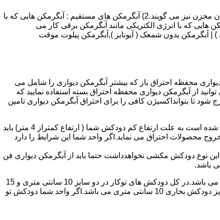
انواع آبگرمکن و تعمیر آبگرمکن عبارتند از : 1) آبگرمکن های گاز سوز : آب گرمکن های آنی دیواری,آبگرمکن های مخزن دار,آبگرمکن های بدون مخزن نیز می گویند.2) آبگرمکن های مستقیم : آبگرمکن هایی که با
ن هایی که با انرژی الکتریکی مانند آبگرمکن برقی کار می
 : آبگرمکن شمعک دار ( ترموکوپلی ) | آبگرمکن بدون شمعک ( آیونایز ),آبگرمکن پیلوت موقت
کن دیواری محفظه احتراق باز که بیشتر آبگرمکن دیواری را شامل می
 ممنوع می باشد.پس اگر متراژ واحدشما کمتر از 60 متر مربع می باشدتنها می توانید از آبگرمکن دیواری محفظه احتراق بسته استفاده نمایید که
ه خارج شود تا بتوانداکسیژن کافی را برای احتراق آبگرمکن دیواری تامین
۲-طبقه واحد:مورد بعدی که در انتخاب آبگرمکن دیواری تاثیر گذار است طبقه وقوع ساختمان است،اگر واحد شما در طبقه آخرساختمان واقع شده است به علت ارتفاع کم دودکش شما ( ارتفاع کمتراز 4 متر) باید
روج محصولات احتراق می نماید.اگر واحد شما این شرایط را دارد
ه این نوع دودکش مکشی نخواهدداشت حتما باید از آبگرمکن دیواری فن
۴-سایز دودکش واحد:اگر واحد شما دارای دودکش تو کار تا پشت بام می باشد سایز این دودکش تعیین کننده نوع آبگرمکن دیواری انتخابی شما می باشد.در کل دودکش های توکار در دو سایز 10 سانتی متری و 15
سانتی متری می باشد به عبارت دیگر قطر دودکش داخل کار این ابعاد می باشد.برای اینکه بهتر بتوانیم منظورمان را برسانیم دودکش های سایز دودکش بخاری 10 سانتی متری می باشد.اگر واحد شما دودکش تو