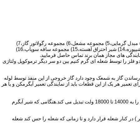
قطعات ساختمان آب گرم کن های دیواری شمعک دار عبارتند از : 1) کلاهک تعدیل،2) کلاهک تعدیل جریان دودکش،3) صفحه پشتی آبگرمکن،4) مبدل گرمایی،5) مجموعه مشعل،6) مجموعه رگولاتور گاز،7)
مجموعه رگولاتور آب،8) رویه آبگرمکن،9) صفحه پشتی آبگرمکن،10) رگولاتور آب در آبگرمکن های شمعک دار،11) بدنه،12) قاب برنجی،13) شیپوره،14) شیر احتراق آهسته،15) مجموعه ساقه سوپاپ،16)
و فلز را توسط شعله ای گرم کنیم بین دو سر دیگر ترموکوپل ولتاژی
ساندن گاز به شمعک وجود دارد گاز خروجی از این منفذ توسط لوله
عمیر هر یک از این قطعات باید از نمایندگی تعمیر آبگرمکن و یا هر
برد کنترل آبگرمکن:نیروی محرکه این برد از یک آدابتور یا دو عدد باتری 1/5 ولت تامین می شود.برای ایجاد جرقه یک تراس افزاینده این 3 ولت را به 14000 تا 18000 ولت تبدیل می کند.هنگامی که شیر آبگرم
در کنار شعله قرار دارد و تا زمانی که شعله را حس کند شعله