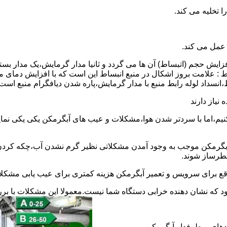
 عمل می کند.
 افزایش حجم (اتبساط) آن ها می گردد و ثانیا مدار گرمایش،یک مدار ب
 : علامت بروز اشکال در منبع انبساط این است که با افزایش دمای م
ساط،انسداد لوله رابط منبع با مدار گرمایش،پاره شدن دیافگرام منبع است
نیاز دارند
نیم،اما با سردتر شدن هوا،مشکلات و عیب های آبگرمکن یکی یکی نمای
رمکن موجب به وجود آمدن مشکلاتی نظیر گرم نشدن آب،چکه کردن آ
طرساز شوند.
وقع برای سرویس و تعمیر آبگرمکن هزینه کمتری برای عیب یابی مشکلا
د که نشان دهنده خرابی دستگاه شما نیست.معمولا این مشکلات با ب
ندهای پرطرفدار آبگرمکن