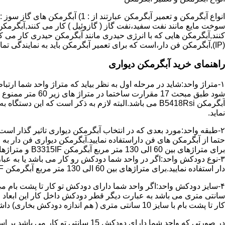
سوخت مایع مانند نفت سفید،نفت گاز ( گازوئیل ) کار می کنند,آبگرمکن 
(IP),آبگرمکن فن دار،است که برای تعمیر آبگرمکن باید به نمایندگی تماس حاصل فرمایید.
راهنمای خرید آبگرمکن دیواری
۱-متراژ واحد:شاید در مرحله اول به نظر بیاید که متراژ واحد شما ارت
آبگرمکن B5418Rsi می باشد.البته لازم به ذکر است که 
نماید.
حتما از آبگرمکن های فن داراستفاده نمایید.آبگرمکن دیواری فن دار 
برای متراژهای بین 60 الی 130 متر مربع آبگرمکن B3315IF و متراژهای بالای 130 متر مربع آبگرمکن B3318IF مناسب می باشد.
۳-نوع دودکش واحد:اگر در واحد شما دودکش رو کار می باشد یا به عبا
دار استفاده نمایید.برای متراژهای بین 60 الی 130 متر مربع آبگرمکن B3315IF و متراژهای بالای 130 متر مربع آبگرمکن B3318IF مناسب می باشد.
کار تا پشت بام با سایز 10 سانتی متری ( هم اندازه دودکش بخاری) داشته باشد تنها می توانید از آبگرمکن BX114 استفاده نمایید.
در صورتی که واحد شما دارای دودکش 15 سانتی تو کار می باشد بر اساس متراژ می توانید دستگاه های زیر را انتخاب نمایید: