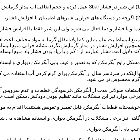
1) این شیر در فشار 3bar عمل کرده و حجم اضافی آب مدار گرمایش را تخلیه می کند.
2) اگرچه در دستگاه های حرارتی شیرهای اطمینان با افزایش فشار،
دما و یا فشار و دما فعال می شوند ولی این شیر فقط با افزایش فشار
منبع انبساط بت علم به این که اولا،انتقال گرما به مواد مختلف باعث
همچنین افزایش فشار در مدار گرمایش نگردد،نشانه خرابی منبع انبساط
کند.دلایل افت فشار عبارتند از : کم و یا زیاد بودن فشار باد منبع انب
مشکل رایج آبگرمکن که به تعمیر و عیب یابی آبگرمکن دیواری و ایستاده 
با اینکه در سرتاسر سال از آبگرمکن برای گرم کردن آب استفاده می ک
گرم محسوس تر می شود.
استفاده طولانی مدت از آبگرمکن،فرسودگی قطعات و عدم سرویس آبگ
برخی موارد نیز این مشکلات مانند تنظیم نبودن دودکش،ممکن است خ
خوشبختانه قطعات آبگرمکن قابل تعمیر و تعویض هستند.با اقدام به م
گاهی نیز برخی مشکلات در آبگرمکن دیواری و ایستاده مشاهده می شو
عیب یابی آبگرمکن دیواری
انواع مدل ها و برندهای آبگرمکن در ایران موجود است.یکی از انواع بر