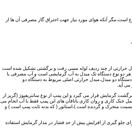
ر واحدهای مسکونی و غیر مسکونی که مسحت آن ها کمتر از 60 متر مربع باشد ممنوع است،مگر آنکه هوای مورد نیاز جهت احتراق گاز مصرفی آن ها از
دل حرارتی از چند ردیف لوله مسی رفت و برگشتی تشکیل شده است
ر هر دو نوع دستگاه تک مبدل به آب گرمایشی است و آب مصرفی با
ه دستگاه دو مبدل،مبدل حرارتی اصلی مربوط به دستگاه دو
می آید.
گشت گرمایش قرار می گیرد و این پمپ از نوع سانتریفیوژ (گریز از
 باشد،عمل خنک کاری و روان کاری یاتاقان های این پمپ فقط با آب انجام می
 قسمت متحرک و گردنده است )،استاتور ( که بدنه ثابت پمپ است ) و
رای جلو گیری از افزایش بیش از حد فشار در مدار گرمایش استفاده