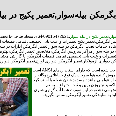
بگرمکن بیله‌سوار,تعمیر پکیج در بیل
وار
,
تعمیر پکیج در بیله سوار
,09015472621-آقای سجاد فتاحی
عمیر آبگرمکن,تعمیر پکیج,تعمیرات و عیب یابی تخصصی تمامی قطعات آ
تاده خدمات نصب آبگرمکن در بیله سوار,تعمیر آبگرمکن ادارات در بیله
خانه در بیله سوار,مراکز سرویس آبگرمکن،متخصص تعمیر آبگرمکن،بهت
تعمیرات و عیب یابی تخصصی تمامی قطعات آبگرمکن با گارانتی معتبر 
کن دیواری آزمونکار,تعمیر آبگرمکن دیواری لورچ,تعمیر آبگرمکن دیواری
تعمیر آبگرمکن گازی،آبگرمکن برقی یا آبگرمکن ایستاده ​ آبگرمکن طراحی شده است که دارای استانداردهای ANSI است
خاموش کننده هوا سوخت یک نوع حفاظتی دوگانه را
 از عواملی مانند : مسدود شدن شعله با آستر،گرد
می کندو با طراحی NOX و با استفاده از اکسید نیتروژن پایین و ثبت اختراع سیستم
ا کاهش می دهد،و در این صورت شما آب گرم بیشتری
اید به نمایندگی تعمیر آبگرمکن تماس بگیرید.