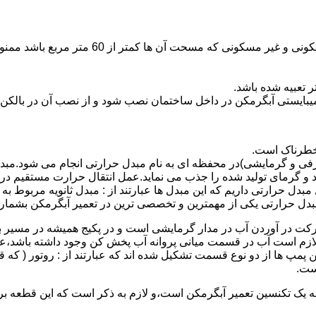
نصب وسایل گاز سوز پر مصرف مانند آبگرمکن د
یبایستی آبگرمکن در داخل ساختمان نصب شود و از نصب آن در بالکن،
 خطرناک است.
فی و گرمایشی)در محفظه ای به نام مبدل حرارتی انجام می شود.مب
د و گرمای تولید شده را جذب می نماید.عمل انتقال حرارت مستقیم د
دل حرارتی داریم که این مبدل ها عبارتند از : مبدل ثانویه مربوط ب
دل حرارتی یکی از مهمترین و تخصصی ترین در تعمیر آبگرمکن بشمار 
کت در آوردن آب در مدار گرمایشی است و در پکیج همیشه در مسیر بر
ملکرداین نوع پمپ لازم است آب در قسمت میانی پروانه آب پخش کن وجود داشته
 پمپ ها از دو نوع قسمت تشکیل شده اند که عبارتند از : روتور ( که
ست.
 به یک تکنسین تعمیر آبگرمکن است،و لازم به ذکر است که این قطعه ب