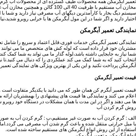
تعمیر آبگرمکن همه محصولات طیف گسترده ای از محصولات آب گرم ار
مخازن آب مستقیم با ظرفیت 40 الی 100 گا
اختیار دارید و اگر شما در این مول آبگرمکن ها با خرابی روبرو شدید،نیا
نمایندگی تعمیر آبگرمکن
نمایندگی تعمیر آبگرمکن خدمات فوری،قابل اعتماد و سریع را شامل ت
مشتریان خود قرار داده است که لوله کش های متخصص ما می توانند مدل
شما نیاز به جابجایی داشته باشد،لوله گذار ما می تواند به شما کمک 
انتخاب کنید که به شما کمک می کند عملکردی را که دنبال می کنید.تا نیا
آبگرمکن پرداخت نکنید و این یکی از بهترین ویژگی های نمایندگی تعمی
قیمت تعمیر آبگرمکن
قیمت تعمیر آبگرم کن همان طور که می دانید با یکدیگر متفاوت است و 
اعلام می کنند و نمایندگی ها قیمت های پیشنهادی را بهمشتریان ارائه 
ها می دهند و اگر در این مدت با همان مشکلات در دستگاه خود روبرو ش
روش گرم کردن آب
الف : گرم کردن آب به صورت غیر مستقیم،ب : گرم کردن آب به صورت
یا مبل حرارتی منتقل شده و باعث گرم شدن آب مصرفی می گردد.اماد
استفاده از این روش انواع آبگرمکن های مستقیم ساخته شده است.
انواع آبگرمکن و تعمیر آبگرمکن