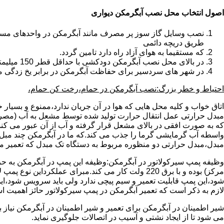
اصول انتخاب محل نصب آبگرمکن دیواری
طریق دریچه دائمی
که مستقیما به هوای آزاد راه دارد تامین گردد.
در بالای محل نصب آبگرمکن دودکشی با حداقل قطر 150 میلیمتر تعبیه شده باشد.
در شهر های سردسیر برای حفاظت آبگرمکن در برابر یخ زدگی م
احتیاط و خطر بزرگ:نصب آبگرمکن در حمام،رخت کن حمام،
اتاق خواب و کلیه محل هایی که هوا در آن جریان ندارد،ممنوع و بسیار
مبدل حرارتی عمل انتقال حرارت تولید شده توسط مشعل به آب (مصر
که به صورت افقی در بالای مشعل قرار گرفته و آب از آن عبور می کن
واسطه آب گرمایشی گرما را جذب می کند.که ما در آبگرمکن چند مبل مب
مبدل،مبدل حرارتی دو منظوره مربوط به دستگاه تک مبدل که تعمیر مب
وظیفه پمپ سیرکولاتور در آبگرمکن:وظیفه این پمپ در آبگرمکن به حر
مرکز) بوده و با برق 220 ولت کار می کند.مبرای ع
شود،این پمپ قابلیت تعمیر و سیم پیچی ندارد ولی باید سرویس شود،این
لازم به ذکر است که تعمیر آبگرمکن در پمپ سیرکولاتور حائز اهمیت ا
شیر اطمینان در آبگرمکن برای تعمیر و شیر اطمینان در آبگرمکن نیاز
می شود تا از ایجاد نشتی و آسیب در اتصالات جلوگیری نماید.