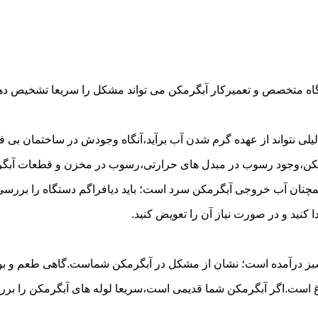
گاه متخصص و تعمیرکار آبگرمکن می تواند مشکل را سریعا تشخیص دهد 
لی نتواند از عهده گرم شدن آب برآید،آنگاه وجودش در ساختمان بی فای
مکن،وجود رسوب در مبدل های حرارتی،رسوب در مخزن و قطعات آبگرم
مچنان آب خروجی آبگرمکن سرد است؛ باید دیافراگم دستگاه را بررسی 
کنید و در صورت نیاز آن را تعویض کنید.
 سبز درآمده است؛ نشان از مشکل در آبگرمکن شماست.گاهی طعم و بوی 
ست.اگر آبگرمکن شما قدیمی است،سریعا لوله های آبگرمکن را بررسی