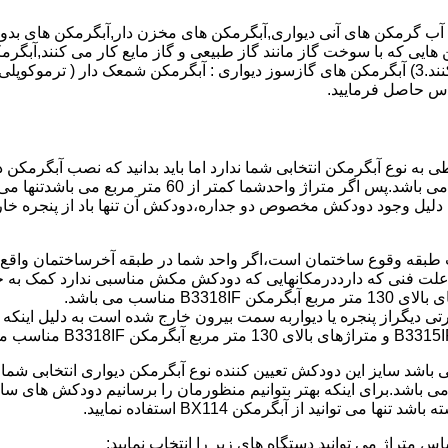
هایی که با سوخت گاز مانند گاز طبیعی و گاز مایع کار می کنند,آبگرمک
کنند,آبگرمکن هایی که با انرژی حیدری مانند آبگرمکن حیدری کار می کنند.3) آبگرمکن های گازسوز دیواری
باطی به نوع آبگرمکن انتخابی شما ندارد اما باید بدانید که نصب آبگرم
شود طبق مبحث 17 مقرارت ساختما در متراژ های زیر 60 متر
این دستگاه به دلیل وجود دودکش مخصوص دو جداره،دودکش آن تنها باد از پنجر
به علت فنی که دارددرمکانهایی که دودکش مکش مناسبی ندارد کمک به خ
رتی دیگراز پنجره یا دیواربه سمت بیرون خارج شده است به دلیل اینک