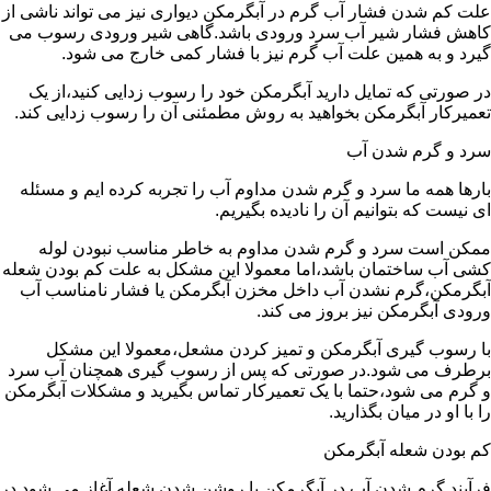
علت کم شدن فشار آب گرم در آبگرمکن دیواری نیز می تواند ناشی از
کاهش فشار شیر آب سرد ورودی باشد.گاهی شیر ورودی رسوب می
گیرد و به همین علت آب گرم نیز با فشار کمی خارج می شود.
در صورتی که تمایل دارید آبگرمکن خود را رسوب زدایی کنید،از یک
تعمیرکار آبگرمکن بخواهید به روش مطمئنی آن را رسوب زدایی کند.
سرد و گرم شدن آب
بارها همه ما سرد و گرم شدن مداوم آب را تجربه کرده ایم و مسئله
ای نیست که بتوانیم آن را نادیده بگیریم.
ممکن است سرد و گرم شدن مداوم به خاطر مناسب نبودن لوله
کشی آب ساختمان باشد،اما معمولا این مشکل به علت کم بودن شعله
آبگرمکن،گرم نشدن آب داخل مخزن آبگرمکن یا فشار نامناسب آب
ورودی آبگرمکن نیز بروز می کند.
با رسوب گیری آبگرمکن و تمیز کردن مشعل،معمولا این مشکل
برطرف می شود.در صورتی که پس از رسوب گیری همچنان آب سرد
و گرم می شود،حتما با یک تعمیرکار تماس بگیرید و مشکلات آبگرمکن
را با او در میان بگذارید.
کم بودن شعله آبگرمکن
فرآیند گرم شدن آب در آبگرمکن با روشن شدن شعله آغاز می شود.در