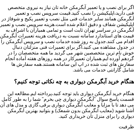
اگر برای نصب و یا تعمیر آبگرمکن خانه تان نیاز به نیروی متخصص
فنی دارید،اپلیکیشن را نصب کنید.قیمت سرویس نصب و تعمیر
آبگرمکن همانند سایر خدمات فنی مثل نصب و تعمیر پکیج و شوفاژ در
اپلیکیشن شفاف و دقیق اعلام شده است.هزینه سرویس نصب و تعمیر
آبگرمکن در سراسر تهران ثابت است و تمامی همیاران با اشراف به
قیمت های استاندارد سامانه نسبت به دریافت هزینه تعمیرات آبگرمکن
اقدام می کنند.جدول به روز شده خدمات نصب و سرویس آبگرمکن را
در جدول مشاهده می کنید.اگر برای تعمیرات فنی منزلتان دنبال
خوش نام ترین متخصصین شهر می گردید ما همه متخصصان را در
گردهم آورده ایم.همیاران تعمیرکار در همه روزهای هفته آماده انجام
سفارش های ثبت شده در اپ این سامانه هستند.همه سفارش ها
شامل گارانتی خدمات می باشد.
هنگام خرید آبگرمکن دیواری به چه نکاتی توجه کنیم؟
هنگام خرید آبگرمکن دیواری باید توجه کنید،پرداخته ایم.مطالعه این
قسمت پاسخ سوال "آبگرمکن دیواری چی بخرم" شما را به طور کامل
می دهد تا با مزایا و معایب آبگرمکن دیواری برقی،گازی و مدل های آن
آشنا شوید (معایب ابگرمکن بدون شمعک) و بتوانید بهترین آبگرمکن
دیواری را برای منزل تان خریداری کنید.
ظرفیت