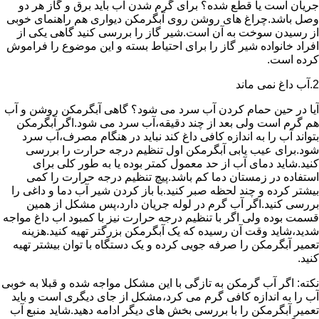
جریان است یا قطع شده؟ برای گرم شدن آب باید برق و گاز هر دو
وصل باشد.چراغ های روشن روی آبگرمکن دیواری هم راهنمای خوبی
از رسیدن سوخت به آن است.شیر گاز را بررسی کنید گاهی یکی از
افراد خانواده شیر گاز را برای احتیاط بسته و این موضوع را فراموش
کرده است.
2.آب داغ نمی ماند
آیا در حین حمام کردن آب سرد می شود؟ گاهی آبگرمکن روشن و آب
هم گرم است ولی بعد از چند دقیقه،آب سرد می شود.اگر آبگرمکن
بتواند آب را به اندازه کافی داغ کند نباید در هنگام مصرف،آب سرد
شود.برای عیب یابی آبگرمکن اول تنظیم درجه حرارت را بررسی
کنید.شاید دمای آب از حد معمول کمتر بوده یا به طور کلی برای
استفاده در زمستان دما کم باشد.پیچ تنظیم درجه حرارت را کمی
بیشتر کرده و چند لحظه صبر کنید.با باز کردن شیر آب دما و داغی را
بررسی کنید.اگر آب گرم در لوله جریان دارد،پس مشکل از همین
قسمت بوده ولی اگر با تنظیم درجه حرارت نیز با کمبود اب داغ مواجه
شدید،شاید وقت آن رسیده که یک آبگرمکن بزرگتر تهیه کنید.هزینه
تعمیر آبگرمکن را صرفه جویی کرده و یک دستگاه با توان بیشتر تهیه
کنید.
نکته: اگر آب گرمکن به تازگی با این مشکل مواجه شده و قبلا به خوبی
آب را به اندازه کافی گرم می کرد،مشکل از جای دیگری است و باید
تعمیر آبگرمکن را با بررسی بخش های دیگر ادامه دهید.شاید منبع آب