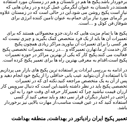
برخوردار باشد.پکیج ها هم در تابستان و هم در زمستان مورد استفاده
هستند.در تابستان به عنوان آبگرمکن عمل کرده و در زمان هایی که
نیاز است پکیج روشن می شود.این در حالی است که در زمستان علاوه
بر گرمای مورد نیاز برای حمام،به عنوان تامین کننده انرژی برای
شوفاژ،فن کوئل و …است.
پکیج ها با تمام مزیت هایی که دارند،جزو محصولاتی هستند که برای
تعمیرات آن ها باید از یک فرد متخصص کمک بگیرید و چیزی نیست که
هر کسی را برای تعمیرات آن بیاورید.مراکز زیادی همچون پکیج
کار،خدمت از ما،تهارن تعمیرگاه و …در زمینه تعمیرات تخصصی پکیج
فعالیت می کنند.پکیج کار که یکی از بهترین مراکز در حوزه تعمیرات
پکیج است،اقدام به معرفی بهترین راه ها برای تعمیر پکیج کرده است.
در ادامه به بررسی ایرادات پر استفاده ترین پکیج های بازار می پردازیم
تا با استفاده از آن،بتوانید عیب یابی حداقلی را از پکیج خود انجام دهید و
پس از آن به یک متخصص مراجعه کنید.نکته ای که در تعمیرات
تخصصی پکیج باید در نظر داشته باشید،این است که دنبال سرویس کار
ارزان قیمت نباشید چرا که تعمیرکار حرفه ای وقت خود را به این
راحتی در اختیار دیگران قرار نمی دهد و باید سعی کنید از کسی
استفاده کنید که در عین قیمت مناسب،از مهارت بالایی نیز برخوردار
باشد.
تعمیر پکیج ایران رادیاتور در بهداشت, منطقه بهداشت