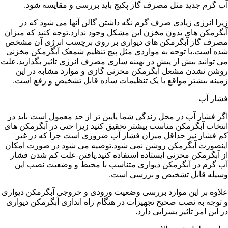
آب گرم جدید مثل مصرف گاز پکیج باید بررسی و مقایسه شود.
زیرا انرژی زیادی صرف گرم نگه داشتن گالن آنها می شود که در
آبگرمکن های بدون مخزن این مشکل وجود ندارد.توجه کنید که میزان
مصرف گاز آبگرمکن های دیواری بر روی برچسب انرژی آن مشخص
شده است.با توجه به مواردی مثل پیچ تنظیم شمعک آبگرمکن مخزنی
می توانید بیش از پیش در بهینه سازی مصرف انرژی تاثیر بگذارید.علت
روشن نشدن مشعل آبگرمکن مخزنی گازی و موارد مشابه در این
زمینه بیشتر مواقع با یک تنظیمات ساده قابل تشخیص و رفع است.
فشار آب
اگر فشار آب در محل زندگی شما پایین تر از حد معمول است باید در
انتخاب آبگرمکن مناسب بیشتر تحقیق کنید زیرا حتی در آبگرمکن های
کم فشار نیز حداقل میزان فشار آب ضروری است چرا که در غیر
اینصورت آبگرمکن روشن نمی شود.توصیه می شود در صورت امکان
از آبگرمکن مخزنی ایستاده استفاده کنید.یافتن علت کم شدن فشار
آب گرم در آبگرمکن دیواری متناسب با محیط و وضعیت نصب این
وسیله قابل تشخیص و بررسی است.
علاوه بر این موارد بررسی وضعیت ورودی و خروجی آبگرمکن دیواری
و توجه به نصب صحیح تجهیزات در هنگام راه اندازی آبگرمکن دیواری
در این امر تاثیر بسزایی دارد.