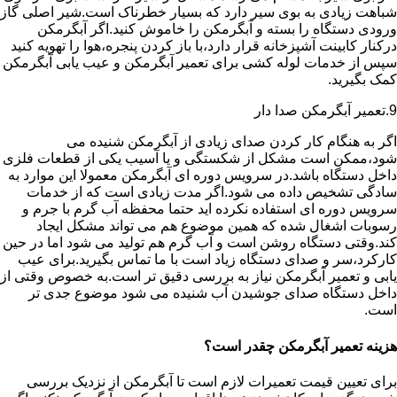
شباهت زیادی به بوی سیر دارد که بسیار خطرناک است.شیر اصلی گاز
ورودی دستگاه را بسته و آبگرمکن را خاموش کنید.اگر آبگرمکن
درکنار کابینت آشپزخانه قرار دارد،با باز کردن پنجره،هوا را تهویه کنید
سپس از خدمات لوله کشی برای تعمیر آبگرمکن و عیب یابی آبگرمکن
کمک بگیرید.
9.تعمیر آبگرمکن صدا دار
اگر به هنگام کار کردن صدای زیادی از آبگرمکن شنیده می
شود،ممکن است مشکل از شکستگی و یا آسیب یکی از قطعات فلزی
داخل دستگاه باشد.در سرویس دوره ای آبگرمکن معمولا این موارد به
سادگی تشخیص داده می شود.اگر مدت زیادی است که از خدمات
سرویس دوره ای استفاده نکرده اید حتما محفظه آب گرم با جرم و
رسوبات اشغال شده که همین موضوع هم می تواند مشکل ایجاد
کند.وقتی دستگاه روشن است و آب گرم هم تولید می شود اما در حین
کارکرد،سر و صدای دستگاه زیاد است با ما تماس بگیرید.برای عیب
یابی و تعمیر آبگرمکن نیاز به بررسی دقیق تر است.به خصوص وقتی از
داخل دستگاه صدای جوشیدن آب شنیده می شود موضوع جدی تر
است.
هزینه تعمیر آبگرمکن چقدر است؟
برای تعیین قیمت تعمیرات لازم است تا آبگرمکن از نزدیک بررسی