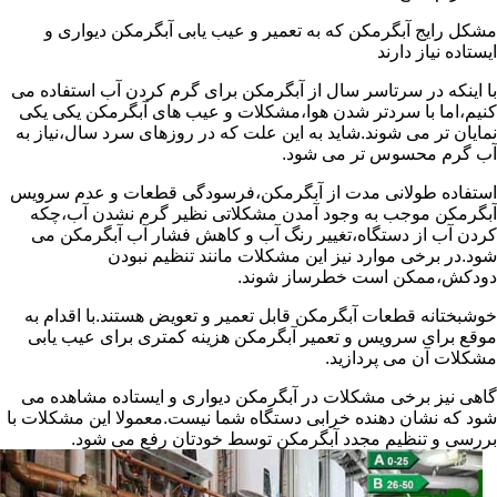
مشکل رایج آبگرمکن که به تعمیر و عیب یابی آبگرمکن دیواری و
ایستاده نیاز دارند
با اینکه در سرتاسر سال از آبگرمکن برای گرم کردن آب استفاده می
کنیم،اما با سردتر شدن هوا،مشکلات و عیب های آبگرمکن یکی یکی
نمایان تر می شوند.شاید به این علت که در روزهای سرد سال،نیاز به
آب گرم محسوس تر می شود.
استفاده طولانی مدت از آبگرمکن،فرسودگی قطعات و عدم سرویس
آبگرمکن موجب به وجود آمدن مشکلاتی نظیر گرم نشدن آب،چکه
کردن آب از دستگاه،تغییر رنگ آب و کاهش فشار آب آبگرمکن می
شود.در برخی موارد نیز این مشکلات مانند تنظیم نبودن
دودکش،ممکن است خطرساز شوند.
خوشبختانه قطعات آبگرمکن قابل تعمیر و تعویض هستند.با اقدام به
موقع برای سرویس و تعمیر آبگرمکن هزینه کمتری برای عیب یابی
مشکلات آن می پردازید.
گاهی نیز برخی مشکلات در آبگرمکن دیواری و ایستاده مشاهده می
شود که نشان دهنده خرابی دستگاه شما نیست.معمولا این مشکلات با
بررسی و تنظیم مجدد آبگرمکن توسط خودتان رفع می شود.