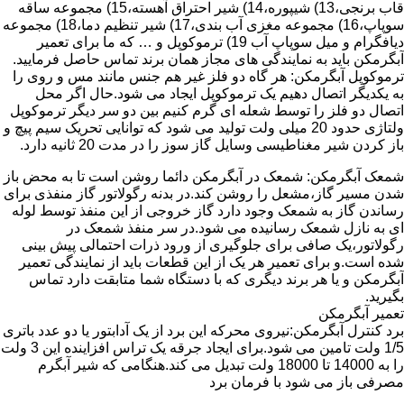
قاب برنجی،13) شیپوره،14) شیر احتراق آهسته،15) مجموعه ساقه
سوپاپ،16) مجموعه مغزی آب بندی،17) شیر تنظیم دما،18) مجموعه
دیافگرام و میل سوپاپ آب 19) ترموکوپل و … که ما برای تعمیر
آبگرمکن باید به نمایندگی های مجاز همان برند تماس حاصل فرمایید.
ترموکوپل آبگرمکن: هر گاه دو فلز غیر هم جنس مانند مس و روی را
به یکدیگر اتصال دهیم یک ترموکوپل ایجاد می شود.حال اگر محل
اتصال دو فلز را توسط شعله ای گرم کنیم بین دو سر دیگر ترموکوپل
ولتاژی حدود 20 میلی ولت تولید می شود که توانایی تحریک سیم پیچ و
باز کردن شیر مغناطیسی وسایل گاز سوز را در مدت 20 ثانیه دارد.
شمعک آبگرمکن: شمعک در آبگرمکن دائما روشن است تا به محض باز
شدن مسیر گاز،مشعل را روشن کند.در بدنه رگولاتور گاز منفذی برای
رساندن گاز به شمعک وجود دارد گاز خروجی از این منفذ توسط لوله
ای به نازل شمعک رسانیده می شود.در سر منفذ شمعک در
رگولاتور،یک صافی برای جلوگیری از ورود ذرات احتمالی پیش بینی
شده است.و برای تعمیر هر یک از این قطعات باید از نمایندگی تعمیر
آبگرمکن و یا هر برند دیگری که با دستگاه شما متابقت دارد تماس
بگیرید.
تعمیر آبگرمکن
برد کنترل آبگرمکن:نیروی محرکه این برد از یک آدابتور یا دو عدد باتری
1/5 ولت تامین می شود.برای ایجاد جرقه یک تراس افزاینده این 3 ولت
را به 14000 تا 18000 ولت تبدیل می کند.هنگامی که شیر آبگرم
مصرفی باز می شود با فرمان برد