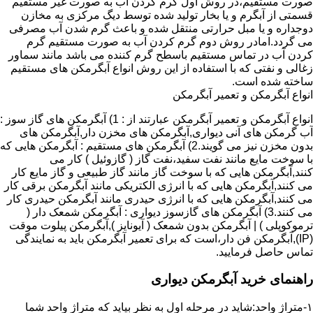
صورت مستقیم،در روش اول گرم کردن آب به صورت غیر مستقیم
قسمتی از آبگرم و یا بخار تولید شده توسط دیگ مرکزی به مخازن
دوجداره و یا مبل حرارتی منتقل شده و باعث گرم شدن آب مصرفی
می گردد.امادر روش دوم گرم کردن آب به صورت مستقیم گرم
کردن آب در تماس مستقیم باسطح گرم کننده می باشد مانند سماور
زغالی و نفتی که با استفاده از این روش انواع آبگرمکن های مستقیم
ساخته شده است.
انواع آبگرمکن و تعمیر آبگرمکن
انواع آبگرمکن و تعمیر آبگرمکن عبارتند از : 1) آبگرمکن های گاز سوز :
آب گرمکن های آنی دیواری,آبگرمکن های مخزن دار,آبگرمکن های
بدون مخزن نیز می گویند.2) آبگرمکن های مستقیم : آبگرمکن هایی که
با سوخت مایع مانند نفت سفید،نفت گاز ( گازوئیل ) کار می
کنند,آبگرمکن هایی که با سوخت گاز مانند گاز طبیعی و گاز مایع کار
می کنند,آبگرمکن هایی که با انرژی الکتریکی مانند آبگرمکن برقی کار
می کنند,آبگرمکن هایی که با انرژی حیدری مانند آبگرمکن حیدری کار
می کنند.3) آبگرمکن های گازسوز دیواری : آبگرمکن شمعک دار (
ترموکوپلی ) | آبگرمکن بدون شمعک ( آیونایز ),آبگرمکن پیلوت موقت
(IP),آبگرمکن فن دار،است که برای تعمیر آبگرمکن باید به نمایندگی
تماس حاصل فرمایید.
راهنمای خرید آبگرمکن دیواری
۱-متراژ واحد:شاید در مرحله اول به نظر بیاید که متراژ واحد شما