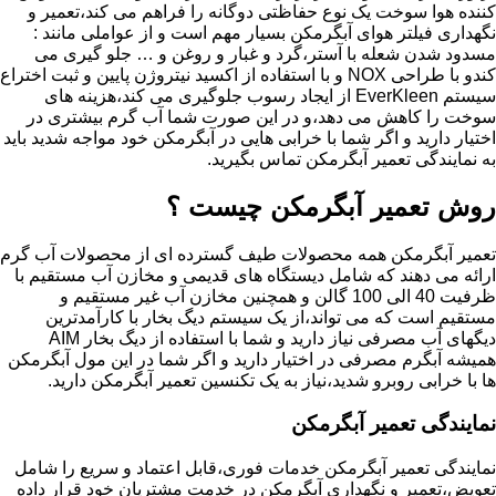
کننده هوا سوخت یک نوع حفاظتی دوگانه را فراهم می کند،تعمیر و
نگهداری فیلتر هوای آبگرمکن بسیار مهم است و از عواملی مانند :
مسدود شدن شعله با آستر،گرد و غبار و روغن و … جلو گیری می
کندو با طراحی NOX و با استفاده از اکسید نیتروژن پایین و ثبت اختراع
سیستم EverKleen از ایجاد رسوب جلوگیری می کند،هزینه های
سوخت را کاهش می دهد،و در این صورت شما آب گرم بیشتری در
اختیار دارید و اگر شما با خرابی هایی در آبگرمکن خود مواجه شدید باید
به نمایندگی تعمیر آبگرمکن تماس بگیرید.
روش تعمیر آبگرمکن چیست ؟
تعمیر آبگرمکن همه محصولات طیف گسترده ای از محصولات آب گرم
ارائه می دهند که شامل دیستگاه های قدیمی و مخازن آب مستقیم با
ظرفیت 40 الی 100 گالن و همچنین مخازن آب غیر مستقیم و
مستقیم است که می تواند،از یک سیستم دیگ بخار با کارآمدترین
دیگهای آب مصرفی نیاز دارید و شما با استفاده از دیگ بخار AIM
همیشه آبگرم مصرفی در اختیار دارید و اگر شما در این مول آبگرمکن
ها با خرابی روبرو شدید،نیاز به یک تکنسین تعمیر آبگرمکن دارید.
نمایندگی تعمیر آبگرمکن
نمایندگی تعمیر آبگرمکن خدمات فوری،قابل اعتماد و سریع را شامل
تعویض،تعمیر و نگهداری آبگرمکن در خدمت مشتریان خود قرار داده