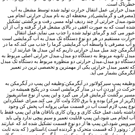
خطرناک است.
مبدل حرارتی عمل انتقال حرارت تولید شده توسط مشعل به آب
(مصرفی و گرمایشی)در محفظه ای به نام مبدل حرارتی انجام می
شود.مبدل حرارتی از چند ردیف لوله مسی رفت و برگشتی تشکیل
شده است که به صورت افقی در بالای مشعل قرار گرفته و آب از آن
عبور می کند و گرمای تولید شده را جذب می نماید.عمل انتقال
حرارت مستقیم در هر دو نوع دستگاه تک مبدل به آب گرمایشی است
و آب مصرفی با واسطه آب گرمایشی گرما را جذب می کند.که ما در
آبگرمکن چند مبل مبدل حرارتی داریم که این مبدل ها عبارتند از :
مبدل ثانویه مربوط به دستگاه دو مبدل،مبدل حرارتی اصلی مربوط به
دستگاه دو مبدل،مبدل حرارتی دو منظوره مربوط به دستگاه تک مبدل
که تعمیر مبدل حرارتی یکی از مهمترین و تخصصی ترین در تعمیر
آبگرمکن بشمار می آید.
وظیفه پمپ سیرکولاتور در آبگرمکن:وظیفه این پمپ در آبگرمکن به
حرکت در آوردن آب در مدار گرمایشی است و در پکیج همیشه در
مسیر برگشت گرمایش قرار می گیرد و این پمپ از نوع سانتریفیوژ
(گریز از مرکز) بوده و با برق 220 ولت کار می کند.مبرای عملکرداین
نوع پمپ لازم است آب در قسمت میانی پروانه آب پخش کن وجود
داشته باشد،عمل خنک کاری و روان کاری یاتاقان های این پمپ فقط با
آب انجام می شود،این پمپ قابلیت تعمیر و سیم پیچی ندارد ولی باید
سرویس شود،این پمپ ها از دو نوع قسمت تشکیل شده اند که عبارتند
از : روتور ( که قسمت متحرک و گردنده است )،استاتور ( که بدنه ثابت
پمپ است ) و لازم به ذکر است که تعمیر آبگرمکن در پمپ سیرکولاتور