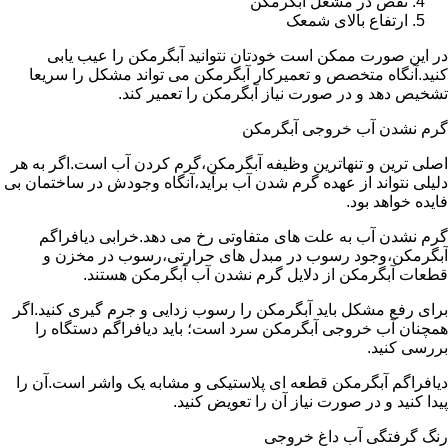
نقص در مشعل آبگرمکن
ارتفاع بالای شمعک
در این صورت ممکن است خودتان نتوانید آبگرمکن را عیب یابی
کنید.آنگاه متخصص و تعمیرکار آبگرمکن می تواند مشکل را سریعا
تشخیص دهد و در صورت نیاز آبگرمکن را تعمیر کند.
گرم نشدن آب خروجی آبگرمکن
اصلی ترین و تنهاترین وظیفه آبگرمکن،گرم کردن آب است.اگر به هر
دلیلی نتواند از عهده گرم شدن آب برآید،آنگاه وجودش در ساختمان بی
فایده خواهد بود.
گرم نشدن آب به علت های متفاوتی رخ می دهد.خرابی دیافراگم
آبگرمکن،وجود رسوب در مبدل های حرارتی،رسوب در مخزن و
قطعات آبگرمکن از دلایل گرم نشدن آب آبگرمکن هستند.
برای رفع مشکل باید آبگرمکن را رسوب زدایی و جرم گیری کنید.اگر
همچنان آب خروجی آبگرمکن سرد است؛ باید دیافراگم دستگاه را
بررسی کنید.
دیافراگم آبگرمکن قطعه ای پلاستیکی و مشابه یک واشر است.آن را
پیدا کنید و در صورت نیاز آن را تعویض کنید.
رنگ گرفتگی آب داغ خروجی