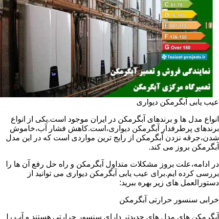
عیب یابی آبگرمکن دیواری
انواع مدل ها و برندهای آبگرمکن در ایران موجود است.یکی از انواع
برندهای پرطرفدار آبگرمکن دیواری،است.کاهش فشار آب،خاموش
شدن،جرقه نزدن آبگرمکن از رایج ترین مواردی است که در این مدل
آبگرمکن بروز می کند.
در ادامه،علت بروز مشکلات متداول آبگرمکن و راه حل رفع آن ها را
بررسی کرده ایم.برای عیب یابی آبگرمکن دیواری می توانید از
دستورالعمل های زیر بهره ببرید:
خرابی سنسور حرارتی آبگرمکن
آبگرمکن های مدل های جدیدتر دارای سنسور حرارتی هستند و آب را