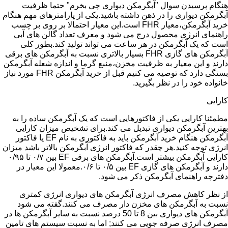
هنگام پرسیدن سوال "آبگرمکن دیواری چی بخرم" حتما ظرفیت
آبگرمکن دیواری را در ذهن داشته باشید.یکی از پارامترهای مهم هنگام
خرید آبگرمکن،معیار FHR است.این معیار احتمالا بر روی بر چسب
راهنمای انرژی محصول درج می شود و معرف تعداد گالن های آبی
است که یک آبگرمکن در هر ساعت می تواند تولید کند.بطور کلی
آبگرمکن های گازی FHR بسیار بالاتری نسبت به آبگرمکن های برقی
دارند و این معیار به ظرفیت مخزن،منبع گرما و اندازه شعله آبگرمکن
بستگی دارد که توصیه می کنیم قبل از خرید آبگرمکن FHR مورد نیاز
خانواده خود را در نظر بگیرید.
کارایی
مطمئنا کارایی یکی از فاکتورهایی است که یک آبگرمکن ساده را به
بهترین آبگرمکن دیواری تبدیل می کند.برای تشخیص میزان کارایی
آبگرمکن هنگام خرید آبگرمکن باید به فاکتوری به نام EF یا فاکتور
انرژی توجه کنید.هر چقدر که فاکتور انرژی آبگرمکن بالاتر باشد میزان
کارایی آبگرمکن بیشتر است.آبگرمکن های برقی EF بین ۰/۷ تا ۰/۹۵
دارند و آبگرمکن های گازی EF بین ۰/۵ تا ۰/۶.معمولا این معیار در
دفترچه راهنمای آبگرمکن ذکر می شود.
از نظر کاهش مصرف انرژی آبگرمکن های دیواری انرژی کمتری
نسبت به آبگرمکن های مخزن دار مصرف می کنند.گفته می شود
آبگرمکن های دیواری بین 8 تا 50 درصد نسبت به سایر آبگرمکن ها در
مصرف انرژی صرفه جویی می کنند; اما به نسبت سیستم های تامین