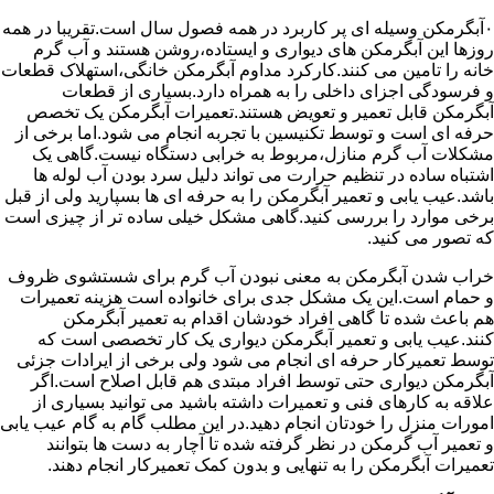
۰آبگرمکن وسیله ای پر کاربرد در همه فصول سال است.تقریبا در همه
روزها این آبگرمکن های دیواری و ایستاده،روشن هستند و آب گرم
خانه را تامین می کنند.کارکرد مداوم آبگرمکن خانگی،استهلاک قطعات
و فرسودگی اجزای داخلی را به همراه دارد.بسیاری از قطعات
آبگرمکن قابل تعمیر و تعویض هستند.تعمیرات آبگرمکن یک تخصص
حرفه ای است و توسط تکنیسین با تجربه انجام می شود.اما برخی از
مشکلات آب گرم منازل،مربوط به خرابی دستگاه نیست.گاهی یک
اشتباه ساده در تنظیم حرارت می تواند دلیل سرد بودن آب لوله ها
باشد.عیب یابی و تعمیر آبگرمکن را به حرفه ای ها بسپارید ولی از قبل
برخی موارد را بررسی کنید.گاهی مشکل خیلی ساده تر از چیزی است
که تصور می کنید.
خراب شدن آبگرمکن به معنی نبودن آب گرم برای شستشوی ظروف
و حمام است.این یک مشکل جدی برای خانواده است هزینه تعمیرات
هم باعث شده تا گاهی افراد خودشان اقدام به تعمیر آبگرمکن
کنند.عیب یابی و تعمیر آبگرمکن دیواری یک کار تخصصی است که
توسط تعمیرکار حرفه ای انجام می شود ولی برخی از ایرادات جزئی
آبگرمکن دیواری حتی توسط افراد مبتدی هم قابل اصلاح است.اگر
علاقه به کارهای فنی و تعمیرات داشته باشید می توانید بسیاری از
امورات منزل را خودتان انجام دهید.در این مطلب گام به گام عیب یابی
و تعمیر آب گرمکن در نظر گرفته شده تا آچار به دست ها بتوانند
تعمیرات آبگرمکن را به تنهایی و بدون کمک تعمیرکار انجام دهند.