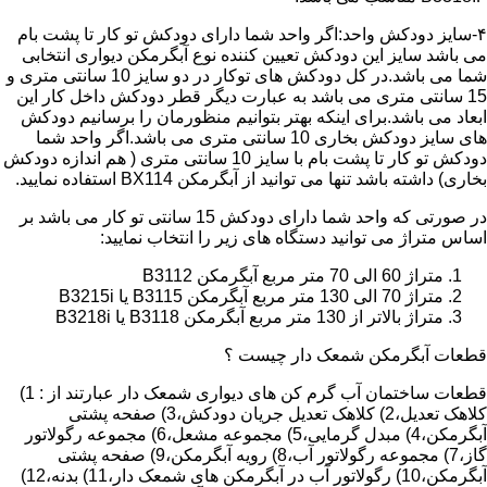
۴-سایز دودکش واحد:اگر واحد شما دارای دودکش تو کار تا پشت بام
می باشد سایز این دودکش تعیین کننده نوع آبگرمکن دیواری انتخابی
شما می باشد.در کل دودکش های توکار در دو سایز 10 سانتی متری و
15 سانتی متری می باشد به عبارت دیگر قطر دودکش داخل کار این
ابعاد می باشد.برای اینکه بهتر بتوانیم منظورمان را برسانیم دودکش
های سایز دودکش بخاری 10 سانتی متری می باشد.اگر واحد شما
دودکش تو کار تا پشت بام با سایز 10 سانتی متری ( هم اندازه دودکش
بخاری) داشته باشد تنها می توانید از آبگرمکن BX114 استفاده نمایید.
در صورتی که واحد شما دارای دودکش 15 سانتی تو کار می باشد بر
اساس متراژ می توانید دستگاه های زیر را انتخاب نمایید:
متراژ 60 الی 70 متر مربع آبگرمکن B3112
متراژ 70 الی 130 متر مربع آبگرمکن B3115 یا B3215i
متراژ بالاتر از 130 متر مربع آبگرمکن B3118 یا B3218i
قطعات آبگرمکن شمعک دار چیست ؟
قطعات ساختمان آب گرم کن های دیواری شمعک دار عبارتند از : 1)
کلاهک تعدیل،2) کلاهک تعدیل جریان دودکش،3) صفحه پشتی
آبگرمکن،4) مبدل گرمایی،5) مجموعه مشعل،6) مجموعه رگولاتور
گاز،7) مجموعه رگولاتور آب،8) رویه آبگرمکن،9) صفحه پشتی
آبگرمکن،10) رگولاتور آب در آبگرمکن های شمعک دار،11) بدنه،12)