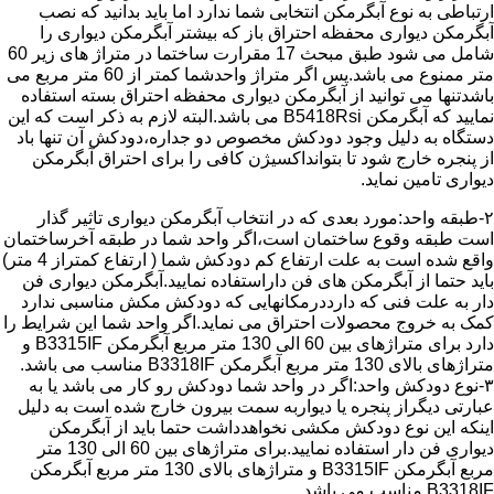
ارتباطی به نوع آبگرمکن انتخابی شما ندارد اما باید بدانید که نصب
آبگرمکن دیواری محفظه احتراق باز که بیشتر آبگرمکن دیواری را
شامل می شود طبق مبحث 17 مقرارت ساختما در متراژ های زیر 60
متر ممنوع می باشد.پس اگر متراژ واحدشما کمتر از 60 متر مربع می
باشدتنها می توانید از آبگرمکن دیواری محفظه احتراق بسته استفاده
نمایید که آبگرمکن B5418Rsi می باشد.البته لازم به ذکر است که این
دستگاه به دلیل وجود دودکش مخصوص دو جداره،دودکش آن تنها باد
از پنجره خارج شود تا بتوانداکسیژن کافی را برای احتراق آبگرمکن
دیواری تامین نماید.
۲-طبقه واحد:مورد بعدی که در انتخاب آبگرمکن دیواری تاثیر گذار
است طبقه وقوع ساختمان است،اگر واحد شما در طبقه آخرساختمان
واقع شده است به علت ارتفاع کم دودکش شما ( ارتفاع کمتراز 4 متر)
باید حتما از آبگرمکن های فن داراستفاده نمایید.آبگرمکن دیواری فن
دار به علت فنی که دارددرمکانهایی که دودکش مکش مناسبی ندارد
کمک به خروج محصولات احتراق می نماید.اگر واحد شما این شرایط را
دارد برای متراژهای بین 60 الی 130 متر مربع آبگرمکن B3315IF و
متراژهای بالای 130 متر مربع آبگرمکن B3318IF مناسب می باشد.
۳-نوع دودکش واحد:اگر در واحد شما دودکش رو کار می باشد یا به
عبارتی دیگراز پنجره یا دیواربه سمت بیرون خارج شده است به دلیل
اینکه این نوع دودکش مکشی نخواهدداشت حتما باید از آبگرمکن
دیواری فن دار استفاده نمایید.برای متراژهای بین 60 الی 130 متر
مربع آبگرمکن B3315IF و متراژهای بالای 130 متر مربع آبگرمکن
B3318IF مناسب می باشد.