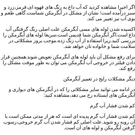
اگر اخیرا مشاهده کردید که آب داغ به رنگ های قهوه ای،قرمز،زرد و
سبز درآمده است؛ نشان از مشکل در آبگرمکن شماست.گاهی طعم و
بوی آب نیز تغییر می کند.
اکسیده شدن لوله های مسی آبگرمکن علت اصلی رنگ گرفتگی آب
داغ است.اگر آبگرمکن شما قدیمی است،سریعا لوله های آبگرمکن را
بررسی کنید.زیرا استفاده از آب زنگ زده،موجب بروز مشکلاتی در
سلامت شما و خانواده تان خواهد شد.
برای رفع مشکل آن باید لوله های آبگرمکن تعویض شوند.همچنین قرار
دادن فیلتر در خروجی آب آبگرمکن می توان به طور موقت مشکل را
رفع کند.
دیگر مشکلات رایج در تعمیر آبگرمکن
در ادامه می توانید سایر مشکلاتی را که در آبگرمکن های دیواری و
آبگرمکن های ایستاده رخ می دهد،مشاهده کنید:
کم شدن فشار آب گرم
کم شدن فشار آب گرم پدیده ای است که هر از مدتی ممکن است با
آن روبه رو شوید.علت اصلی کم فشار شدن آب گرم خروجی،رسوب
گرفتن آبگرمکن و لوله های آن است.