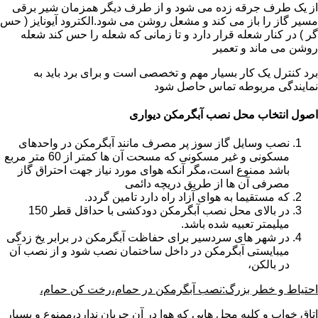
از یک طرف جرقه زده می شود و از طرف دیگر همزمان شیر برقی
مسیر گاز را باز می کند و مشعل روشن می شود.الکترود آیونایز ( حس
گر ) در کنار شعله قرار دارد و تا زمانی که شعله را حس کند شعله
روشن می ماند و تعمیر
برد کنترل یک کار بسیار مهم و تخصصی است و برای برد باید به
نمایندگی مربوطه تماس حاصل شود
اصول انتخاب محل نصب آبگرمکن دیواری
نصب وسایل گاز سوز پر مصرف مانند آبگرمکن در واحدهای
مسکونی و غیر مسکونی که مسحت آن ها کمتر از 60 متر مربع
باشد ممنوع است،مگر آنکه هوای مورد نیاز جهت احتراق گاز
مصرفی آن ها از طریق دریچه دائمی
که مستقیما به هوای آزاد راه دارد تامین گردد.
در بالای محل نصب آبگرمکن دودکشی با حداقل قطر 150
میلیمتر تعبیه شده باشد.
در شهر های سردسیر برای حفاظت آبگرمکن در برابر یخ زدگی
میبایستی آبگرمکن در داخل ساختمان نصب شود و از نصب آن
در بالکن،
احتیاط و خطر بزرگ:نصب آبگرمکن در حمام،رخت کن حمام،
اتاق خواب و کلیه محل هایی که هوا در آن جریان ندارد،ممنوع و بسیار