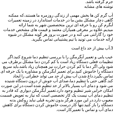
جرم گرفته باشد.
نوشته های مشابه
آب گرم کن ها بخش مهمی از زندگی روزمره ما هستند،که ممکنه
گاهی دچار مشکل بشن.ما در خدمات استاندارد در زمینه تعمیرات
آبگرم کن رو با حرفه ای ترین متخصصین شهر به شما ارائه
میدیم.علاوه بر معرفی همیاران معتمد و قیمت های مشخص خدمات
خود را گارانتی می کنه و در صورت بروز هر گونه مشکل در شیوه
ارائه خدمات می تونید با تیم پشتیبانی تماس بگیرید.
3.آب بیش از حد داغ است
عیب یابی و تعمیر آبگرمگن را با بررسی تنظیم دما شروع کنید.اگر
تنظیمات فعلی دستگاه زیاد است با کم کردن دما مشکل برطرف می
شود ولی اگر دما با کم کردن حرارت نیز همچنان زیاد باشد،باید سریع
دستگاه را خاموش کنید.برای تعمیر آبگرمکن و مشاوره با یک حرفه ای
تماس بگیرد.داغ شدن آب بیش از حد می تواند خطراتی را ایجاد
کند.گاهی حتی با تنظیم دما،صدای آب جوش از درون دستگاه شنیده
می شود و دمای آب بسیار بالاتر از حد تنظیم شده است.در این صورت
امکان خرابی شیر تنظیم وجود دارد.تعمیر آبگرمکن دیواری که قادر به
تنظیم دمای آب نیست یک کار تخصصی است که نیاز به تعویض قسمت
معیوب دارد.در این مورد هرگز بدون تجربه قبلی نباید روکش بدنه
دستگاه را باز کنید.تنها کار درست خاموش کردن دستگاه برای کاهش
دمای آب و تماس با تعمیرکار است.