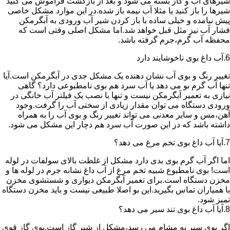
شیرهای آب و گاز بسته می شود و بعد از بازگشت فراموش می کنید
شیرها را باز کنید یا مثلا آب نیمه باز شده.در این موارد مشکل خاصی
پیش نیامده و خیلی ساده با باز کردن شیر آب ورودی به آبگرمکن
فشار آب نیز مثل قبل خواهد شد.اما مشکل اصلی وقتی است که
محفظه آب گرم،جرم گرفته باشد.
6.آب داغ بوی ناخوشایند دارد
تغییر رنگ و بوی آب نشان دهنده یک مشکل جدی در آبگرمکن است.آیا
تنها آب گرم بو می دهد یا آب سرد هم بوی نامطبوعی دارد؟ گاهی
نیازی به تعمیر آبگرمکن نیست و تنها با نصب یک فیلتر آب خانگی در
ورودی دستگاه می توان مقدار زیادی از سختی آب را گرفت.وجود
آهن،مس و سایر معدنی می تواند تغییر رنگ و بوی آب را به همراه
داشته باشد که در این صورت آب سرد هم دچار این مشکل می شود.
7.آیا آب داغ بوی تخم مرغ می دهد؟
اما اگر آب گرم بوی بدی دارد مشکل از غلظت بالای سولفات در لوله
است! بوی نامطبوع شبیه تخم مرغ از آب داغ نشانه جرم در لوله ها و
مخزن دستگاه است.برای تعمیر آبگرمکن دیواری و شستشوی مخزن
با همیاران تماس بگیرید.این بو اصلا طبیعی نیست و باید مخزن دستگاه
تمیز شود.
8.آیا آب داغ بوی تند سیر می دهد؟
اگر بوی سیر به مشام می رسد،مشکل از شیر گاز است.بوی گاز قوی