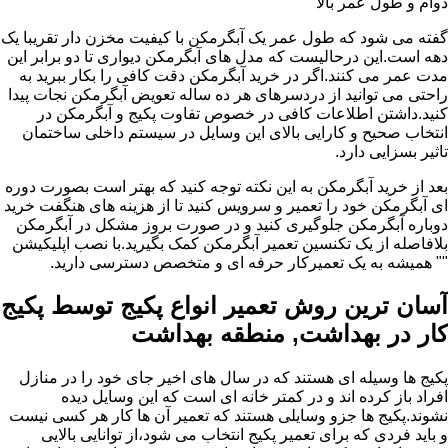
دوام و طول عمر بالا
گفته می شود که طول عمر یک آبگرمکن با کیفیت مخزن دار تقریبا یک
دهه است.این درحالیست که مدل های آبگرمکن دیواری تا دو برابر این
مدت عمر می کنند.اگر در خرید آبگرمکن دقت کافی را بکار ببرید به
راحتی می توانید از دردسرهای هر ده ساله تعویض آبگرمکن نجات پیدا
کنید.داشتن اطلاعات کافی در خصوص تفاوت پکیج و آبگرمکن در
انتخاب صحیح و کارایی بالای این وسایل در سیستم داخلی ساختمان
تاثیر بسزایی دارد.
بعد از خرید آبگرمکن به این نکته توجه کنید که بهتر است بصورت دوره
ای آبگرمکن خود را تعمیر و سرویس کنید تا از هزینه های هنگفت خرید
دوباره آبگرمکن جلوگیری کنید و در صورت بروز مشکل در آبگرمکن
بلافاصله از یک تکنسین تعمیر آبگرمکن کمک بگیرید.با نصب اپلیکیشن
"" همیشه به یک تعمیرکار حرفه ای و متخصص دسترسی دارید.
آسان ترین روش تعمیر انواع پکیج توسط پکیج
کار در بهداشت, منطقه بهداشت
پکیج ها وسیله ای هستند که در سال های اخیر جای خود را در منازل
افراد باز کرده اند و در کمتر خانه ای است که این وسایل دیده
نشوند.پکیج ها جزو وسایلی هستند که تعمیر آن ها کار هر کسی نیست
و باید فردی که برای تعمیر پکیج انتخاب می شود،از توانایی بالایی