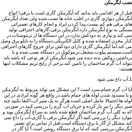
نصب آبگرمکن
قبل از هر اقدامی باید بدانید که آبگرمکن گازی است یا برقی! انواع
آبگرمکن دیواری گازی در اغلب خانه ها نصب شده ولی تعداد آبگرمکن
های برقی هم کم نیست.پیدا کردن ایراد و انجام کارهای تعمیراتی
بستگی به نوع آبگرمکن دارد.آبگرمکن برقی،گازهای احتراقی تولید
نمی کند و نیازی به دودکش ندارد.در این دستگاه ها از ترموستات در
کنار مخزن استفاده شده و کابل الکتریکی،دستگاه را به تابلو برق وصل
می کند.اما آبگرمکن گازی دارای دودکش برای خروج گازهای احتراقی
است.سیستم پیلوت،مشعل،ترموکوبل در دستگاه نصب شده و با
برداشتن روکش بدنه دیده می شود.آبگرمکن از هر نوعی که باشد باید
بتواند آب گرم ساختمان را تامین کند.برخی از رایج تریم مشکلات اینها
هستند:
1.آب داغ نمی شود
آیا آب گرم حمام،سرد است؟ این مشکل می تواند مربوط به آبگرمکن
و یا مسدود شدن لوله های حمام باشد.در واقع هر گونه ایرادی در این
لوله ها،احتمالا عامل اصلی است.هرگز به یک شیر آب،اکتفا نکنید.چند
شیر دیگر را نیز باز کرده و جریان آب گرم را بررسی کنید.در صورتی
که به کلی آب گرم ساختمان قطع شده باشد به سراغ آبگرمکن بوید و
موارد دیگر را بررسی کنید.اگر آبگرمکن برقی یا گازی،آب را داغ نمی
کند مشکل از گاز یا برق دستگاه است.قبل از تماس برای تعمیر
آبگرمکن،بررسی کنید که آیا برق دستگاه روشن است؟ آیا گاز در