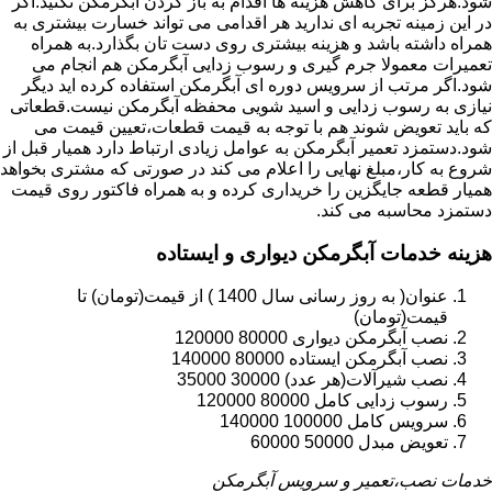
شود.هرگز برای کاهش هزینه ها اقدام به باز کردن آبگرمکن نکنید.اگر
در این زمینه تجربه ای ندارید هر اقدامی می تواند خسارت بیشتری به
همراه داشته باشد و هزینه بیشتری روی دست تان بگذارد.به همراه
تعمیرات معمولا جرم گیری و رسوب زدایی آبگرمکن هم انجام می
شود.اگر مرتب از سرویس دوره ای آبگرمکن استفاده کرده اید دیگر
نیازی به رسوب زدایی و اسید شویی محفظه آبگرمکن نیست.قطعاتی
که باید تعویض شوند هم با توجه به قیمت قطعات،تعیین قیمت می
شود.دستمزد تعمیر آبگرمکن به عوامل زیادی ارتباط دارد همیار قبل از
شروع به کار،مبلغ نهایی را اعلام می کند در صورتی که مشتری بخواهد
همیار قطعه جایگزین را خریداری کرده و به همراه فاکتور روی قیمت
دستمزد محاسبه می کند.
هزینه خدمات آبگرمکن دیواری و ایستاده
عنوان( به روز رسانی سال 1400 ) از قیمت(تومان) تا
قیمت(تومان)
نصب آبگرمکن دیواری 80000 120000
نصب آبگرمکن ایستاده 80000 140000
نصب شیرآلات(هر عدد) 30000 35000
رسوب زدایی کامل 80000 120000
سرویس کامل 100000 140000
تعویض مبدل 50000 60000
خدمات نصب،تعمیر و سرویس آبگرمکن