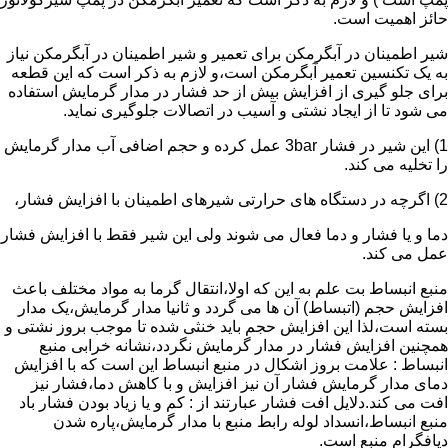
حائز اهمیت است.
شیر اطمینان در آبگرمکن برای تعمیر و شیر اطمینان در آبگرمکن نیاز
به یک تکنسین تعمیر آبگرمکن است،و لازم به ذکر است که این قطعه
برای جلو گیری از افزایش بیش از حد فشار در مدار گرمایش استفاده
می شود تا از ایجاد نشتی و آسیب در اتصالات جلوگیری نماید.
1) این شیر در فشار 3bar عمل کرده و حجم اضافی آب مدار گرمایش
را تخلیه می کند.
2) اگرچه در دستگاه های حرارتی شیرهای اطمینان با افزایش فشار،
دما و یا فشار و دما فعال می شوند ولی این شیر فقط با افزایش فشار
عمل می کند.
منبع انبساط بت علم به این که اولا،انتقال گرما به مواد مختلف باعث
افزایش حجم (اتبساط) آن ها می گردد و ثانیا مدار گرمایش،یک مدار
بسته است،لذا این افزایش حجم باید خنثی شده تا موجب بروز نشتی و
همچنین افزایش فشار در مدار گرمایش نگردد،نشانه خرابی منبع
انبساط : علامت بروز اشکال در منبع انبساط این است که با افزایش
دمای مدار گرمایش فشار آن نیز افزایش و با کاهش دما،فشار نیز
افت می کند.دلایل افت فشار عبارتند از : کم و یا زیاد بودن فشار باد
منبع انبساط،انسداد لوله رابط منبع با مدار گرمایش،پاره شدن
دیافگرام منبع است.