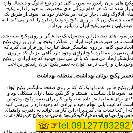
پکیج های ایران رادیور به صورت کلی در دو نوع آنالوگ و دیجیتال وارد
بازار شده اند که هر کدام ویژگی های مخصوص به خود را دارند.پکیج
های آنالاوگ وقتی دچار ایرادی در ساختار خود می شوند،از طریق یک
لامپ چشمک زن که بر روی پکیج وجود دارد،فرد را باخبر می کند تا به
عیب یابی و تعمیر پکیج ایران رادیاتور بپردازد.
در نمونه های دیجیتال این محصول،یک نمایشگر بر روی پکیج تعبیه شده
است تا در صورت هرگونه ایراد در عملکرد پکیج،این ارور بر روی پکیج
ایجاد شود.گاهی بر روی نمایشگر فقط عبارت ارور قرار می گیرد که
این یعنی در عملکرد پکیج ایرادی وجود دارد.گاهی نیز یک کد بر روی
نمایشگر ایجاد می شود که با آن می شود فهمید که چه ایرادی در پکیج
وجود دارد و راحت تر می توان به تعمیر پکیج ایران رادیاتور پرداخت.
تعمیر پکیج بوتان بهداشت, منطقه بهداشت
این پکیج ها نیز عمدتا با یک کد که بر روی صفحه نمایگشر پکیج ایجاد
می شود،قابل شناسایی هستند و اگر پکیج شما دارای مشکلی بود و
کدی برای شما نمایش داده شد،اولین کار برای تعمیر پکیج بوتان،این
است که عیب یابی انجام دهید و ایرادی که وجود دارد را بررسی کنید
که از کجا نشات می گیرد.برای این کار می توانید به دفترچه راهنمای
تلفن تماس فوری
تعمیر آبگرمکن بهداشت,تعمیر پکیج در بهداشت
محصول خود مراجعه کنید که معمولا تمامی ایرادهایی که ممکن است
برای پکیج پیش بیاید در آن قرار گرفته است.
☞☏
tel:09127783292
گاهی نیز هنگام خرابی پکیج،هیچ اروری نمایش داده نمی شود.در واقع