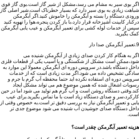
اگر بوی سیر به مشام می رسد،مشکل از شیر گاز است.بوی گاز قوی
شباهت زیادی به بوی سیر دارد که بسیار خطرناک است.شیر اصلی گاز
ورودی دستگاه را بسته و آبگرمکن را خاموش کنید.اگر آبگرمکن
درکنار کابینت آشپزخانه قرار دارد،با باز کردن پنجره،هوا را تهویه کنید
سپس از خدمات لوله کشی برای تعمیر آبگرمکن و عیب یابی آبگرمکن
کمک بگیرید.
9.تعمیر آبگرمکن صدا دار
اگر به هنگام کار کردن صدای زیادی از آبگرمکن شنیده می
شود،ممکن است مشکل از شکستگی و یا آسیب یکی از قطعات فلزی
داخل دستگاه باشد.در سرویس دوره ای آبگرمکن معمولا این موارد به
سادگی تشخیص داده می شود.اگر مدت زیادی است که از خدمات
سرویس دوره ای استفاده نکرده اید حتما محفظه آب گرم با جرم و
رسوبات اشغال شده که همین موضوع هم می تواند مشکل ایجاد
کند.وقتی دستگاه روشن است و آب گرم هم تولید می شود اما در حین
کارکرد،سر و صدای دستگاه زیاد است با ما تماس بگیرید.برای عیب
یابی و تعمیر آبگرمکن نیاز به بررسی دقیق تر است.به خصوص وقتی از
داخل دستگاه صدای جوشیدن آب شنیده می شود موضوع جدی تر
است.
هزینه تعمیر آبگرمکن چقدر است؟