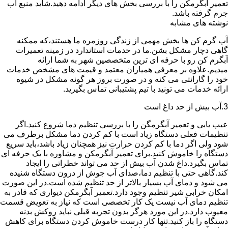
تعمیر آبگرمکن را با بررسی بخش های دیگر ادامه دهید.شاید منبع آب
جرم گرفته باشد.
نوشته های مشابه
آب گرم کن ها بخش مهمی از زندگی روزمره ما هستند،که ممکنه
گاهی دچار مشکل بشن.ما در خدمات استاندارد در زمینه تعمیرات
آبگرم کن رو با حرفه ای ترین متخصصین شهر به شما ارائه
میدیم.علاوه بر معرفی همیاران معتمد و قیمت های مشخص خدمات
خود را گارانتی می کنه و در صورت بروز هر گونه مشکل در شیوه
ارائه خدمات می تونید با تیم پشتیبانی تماس بگیرید.
3.آب بیش از حد داغ است
عیب یابی و تعمیر آبگرمگن را با بررسی تنظیم دما شروع کنید.اگر
تنظیمات فعلی دستگاه زیاد است با کم کردن دما مشکل برطرف می
شود ولی اگر دما با کم کردن حرارت نیز همچنان زیاد باشد،باید سریع
دستگاه را خاموش کنید.برای تعمیر آبگرمکن و مشاوره با یک حرفه ای
تماس بگیرد.داغ شدن آب بیش از حد می تواند خطراتی را ایجاد
کند.گاهی حتی با تنظیم دما،صدای آب جوش از درون دستگاه شنیده
می شود و دمای آب بسیار بالاتر از حد تنظیم شده است.در این صورت
امکان خرابی شیر تنظیم وجود دارد.تعمیر آبگرمکن دیواری که قادر به
تنظیم دمای آب نیست یک کار تخصصی است که نیاز به تعویض قسمت
معیوب دارد.در این مورد هرگز بدون تجربه قبلی نباید روکش بدنه
دستگاه را باز کنید.تنها کار درست خاموش کردن دستگاه برای کاهش