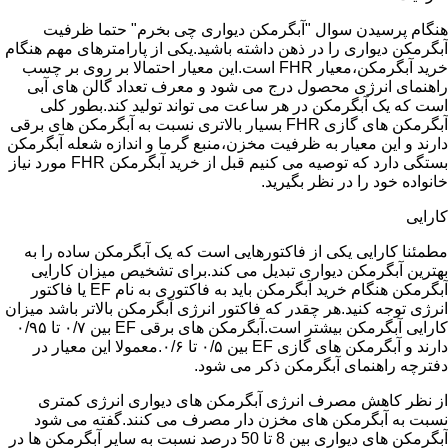
هنگام پرسیدن سوال "آبگرمکن دیواری چی بخرم" حتما ظرفیت
آبگرمکن دیواری را در ذهن داشته باشید.یکی از پارامترهای مهم هنگام
خرید آبگرمکن،معیار FHR است.این معیار احتمالا بر روی بر چسب
راهنمای انرژی محصول درج می شود و معرف تعداد گالن های آبی
است که یک آبگرمکن در هر ساعت می تواند تولید کند.بطور کلی
آبگرمکن های گازی FHR بسیار بالاتری نسبت به آبگرمکن های برقی
دارند و این معیار به ظرفیت مخزن،منبع گرما و اندازه شعله آبگرمکن
بستگی دارد که توصیه می کنیم قبل از خرید آبگرمکن FHR مورد نیاز
خانواده خود را در نظر بگیرید.
کارایی
مطمئنا کارایی یکی از فاکتورهایی است که یک آبگرمکن ساده را به
بهترین آبگرمکن دیواری تبدیل می کند.برای تشخیص میزان کارایی
آبگرمکن هنگام خرید آبگرمکن باید به فاکتوری به نام EF یا فاکتور
انرژی توجه کنید.هر چقدر که فاکتور انرژی آبگرمکن بالاتر باشد میزان
کارایی آبگرمکن بیشتر است.آبگرمکن های برقی EF بین ۰/۷ تا ۰/۹۵
دارند و آبگرمکن های گازی EF بین ۰/۵ تا ۰/۶.معمولا این معیار در
دفترچه راهنمای آبگرمکن ذکر می شود.
از نظر کاهش مصرف انرژی آبگرمکن های دیواری انرژی کمتری
نسبت به آبگرمکن های مخزن دار مصرف می کنند.گفته می شود
آبگرمکن های دیواری بین 8 تا 50 درصد نسبت به سایر آبگرمکن ها در