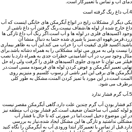
دمای آب و تماس با تعمیرکار است.
4.آب داغ رنگ گرفته است
یکی دیگر از مشکلات رایج در انواع آبگرمکن های خانگی اینست که آب
داغ خارج شده از لوله ها،شفاف نیست.رنگ گرفتن آب داغ ناشی از
وجود اکسیدهای فلزی در لوله ها و آب است.اگر رنگ آب داغ تازگی ها
زرد،قرمز،قهوه ای،سبز یا شیری شده حتما به دنبال منشا آن
باشید.اکسید فلزی کیفیت آب را خراب می کند.این آب به ظاهر بیماری
زا نیست ولی به مرور می تواند مشکلاتی را به همراه دشاته باشد.برای
مثال وجود سرب در آب آشامیدنی خطرات جدی به همراه دارد.با نصب
فیلتر می توان تا حدودی جلوی اکسیدهای فلزی را گرفت ولی راه حل
نهایی تعمیر آبگرمکن و عوض کردن لوله های فرسوده مسی است.در
آبگرمکن های برقی این امر ناشی از رسوب کلسیم و منیزیم روی
المنت است.در این مورد با تمیز کردن المنت،مشکل به طور کلی
برطرف می شود.
5.آب گرم فشار ندارد
کم فشار بودن آب گرم چندین علت دارد.گاهی آبگرمکن مقصر نیست
و لوله کشی آب ساختمان ضعیف است.کم فشار بودن آب منطقه نیز
در این موضوع دخیل است.اما در صورتی که تا حال با فشار آب
مشکلی نداشتید و تازگی ها این مشکل ایجاد شده،نیاز به بررسی
دارد.قبل از تماس با تعمیرکار ابتدا ورودی آب به آبگرمکن را نگاه کنید