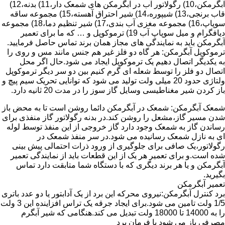
آبگرمکن،10) رگولاتور آب در آبگرمکن های شمعک دار،11) بدنه،12)
قاب برنجی،13) شیپوره،14) شیر احتراق آهسته،15) مجموعه ساقه
سوپاپ،16) مجموعه مغزی آب بندی،17) شیر تنظیم دما،18) مجموعه
دیافگرام و میل سوپاپ آب 19) ترموکوپل و … که ما برای تعمیر
آبگرمکن باید به نمایندگی های مجاز همان برند تماس حاصل فرمایید.
ترموکوپل آبگرمکن: هر گاه دو فلز غیر هم جنس مانند مس و روی را
به یکدیگر اتصال دهیم یک ترموکوپل ایجاد می شود.حال اگر محل
اتصال دو فلز را توسط شعله ای گرم کنیم بین دو سر دیگر ترموکوپل
ولتاژی حدود 20 میلی ولت تولید می شود که توانایی تحریک سیم پیچ و
باز کردن شیر مغناطیسی وسایل گاز سوز را در مدت 20 ثانیه دارد.
شمعک آبگرمکن: شمعک در آبگرمکن دائما روشن است تا به محض باز
شدن مسیر گاز،مشعل را روشن کند.در بدنه رگولاتور گاز منفذی برای
رساندن گاز به شمعک وجود دارد گاز خروجی از این منفذ توسط لوله
ای به نازل شمعک رسانیده می شود.در سر منفذ شمعک در
رگولاتور،یک صافی برای جلوگیری از ورود ذرات احتمالی پیش بینی
شده است.و برای تعمیر هر یک از این قطعات باید از نمایندگی تعمیر
آبگرمکن و یا هر برند دیگری که با دستگاه شما متابقت دارد تماس
بگیرید.
تعمیر آبگرمکن
برد کنترل آبگرمکن:نیروی محرکه این برد از یک آدابتور یا دو عدد باتری
1/5 ولت تامین می شود.برای ایجاد جرقه یک تراس افزاینده این 3 ولت
را به 14000 تا 18000 ولت تبدیل می کند.هنگامی که شیر آبگرم
مصرفی باز می شود با فرمان برد