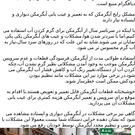
دیافگرام منبع است.
مشکل رایج آبگرمکن که به تعمیر و عیب یابی آبگرمکن دیواری و
ایستاده نیاز دارند
با اینکه در سرتاسر سال از آبگرمکن برای گرم کردن آب استفاده می
کنیم،اما با سردتر شدن هوا،مشکلات و عیب های آبگرمکن یکی یکی
نمایان تر می شوند.شاید به این علت که در روزهای سرد سال،نیاز به
آب گرم محسوس تر می شود.
استفاده طولانی مدت از آبگرمکن،فرسودگی قطعات و عدم سرویس
آبگرمکن موجب به وجود آمدن مشکلاتی نظیر گرم نشدن آب،چکه
کردن آب از دستگاه،تغییر رنگ آب و کاهش فشار آب آبگرمکن می
شود.در برخی موارد نیز این مشکلات مانند تنظیم نبودن
دودکش،ممکن است خطرساز شوند.
خوشبختانه قطعات آبگرمکن قابل تعمیر و تعویض هستند.با اقدام به
موقع برای سرویس و تعمیر آبگرمکن هزینه کمتری برای عیب یابی
مشکلات آن می پردازید.
گاهی نیز برخی مشکلات در آبگرمکن دیواری و ایستاده مشاهده می
شود که نشان دهنده خرابی دستگاه شما نیست.معمولا این مشکلات با
بررسی و تنظیم مجدد آبگرمکن توسط خودتان رفع می شود.