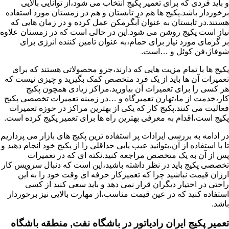
و باید فردی که برای تعمیر پکیج انتخاب می شود،از توانایی بالایی
برخوردار باشد.پکیج ها هم در تابستان و هم در زمستان مورد استفاده
هستند.در تابستان به عنوان آبگرمکن عمل کرده و در زمان هایی که
نیاز است پکیج روشن می شود.این در حالی است که در زمستان علاوه
بر گرمای مورد نیاز برای حمام،به عنوان تامین کننده انرژی برای
شوفاژ،فن کوئل و …است.
پکیج ها با تمام مزیت هایی که دارند،جزو محصولاتی هستند که برای
تعمیرات آن ها باید از یک فرد متخصص کمک بگیرید و چیزی نیست که
هر کسی را برای تعمیرات آن بیاورید.مراکز زیادی همچون پکیج
کار،خدمت از ما،تهارن تعمیرگاه و …در زمینه تعمیرات تخصصی پکیج
فعالیت می کنند.پکیج کار که یکی از بهترین مراکز در حوزه تعمیرات
پکیج است،اقدام به معرفی بهترین راه ها برای تعمیر پکیج کرده است.
در ادامه به بررسی ایرادات پر استفاده ترین پکیج های بازار می پردازیم
تا با استفاده از آن،بتوانید عیب یابی حداقلی را از پکیج خود انجام دهید و
پس از آن به یک متخصص مراجعه کنید.نکته ای که در تعمیرات
تخصصی پکیج باید در نظر داشته باشید،این است که دنبال سرویس کار
ارزان قیمت نباشید چرا که تعمیرکار حرفه ای وقت خود را به این
راحتی در اختیار دیگران قرار نمی دهد و باید سعی کنید از کسی
استفاده کنید که در عین قیمت مناسب،از مهارت بالایی نیز برخوردار
باشد.
تعمیر پکیج ایران رادیاتور در باشگاه نفت, منطقه باشگاه