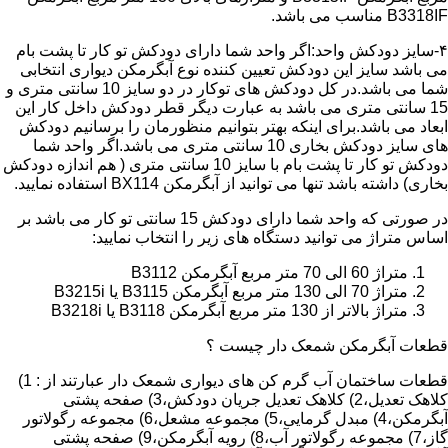
B3318IF مناسب می باشد.
۴-سایز دودکش واحد:اگر واحد شما دارای دودکش تو کار تا پشت بام
می باشد سایز این دودکش تعیین کننده نوع آبگرمکن دیواری انتخابی
شما می باشد.در کل دودکش های توکار در دو سایز 10 سانتی متری و
15 سانتی متری می باشد به عبارت دیگر قطر دودکش داخل کار این
ابعاد می باشد.برای اینکه بهتر بتوانیم منظورمان را برسانیم دودکش
های سایز دودکش بخاری 10 سانتی متری می باشد.اگر واحد شما
دودکش تو کار تا پشت بام با سایز 10 سانتی متری ( هم اندازه دودکش
بخاری) داشته باشد تنها می توانید از آبگرمکن BX114 استفاده نمایید.
در صورتی که واحد شما دارای دودکش 15 سانتی تو کار می باشد بر
اساس متراژ می توانید دستگاه های زیر را انتخاب نمایید:
متراژ 60 الی 70 متر مربع آبگرمکن B3112
متراژ 70 الی 130 متر مربع آبگرمکن B3115 یا B3215i
متراژ بالاتر از 130 متر مربع آبگرمکن B3118 یا B3218i
قطعات آبگرمکن شمعک دار چیست ؟
قطعات ساختمان آب گرم کن های دیواری شمعک دار عبارتند از : 1)
کلاهک تعدیل،2) کلاهک تعدیل جریان دودکش،3) صفحه پشتی
آبگرمکن،4) مبدل گرمایی،5) مجموعه مشعل،6) مجموعه رگولاتور
گاز،7) مجموعه رگولاتور آب،8) رویه آبگرمکن،9) صفحه پشتی