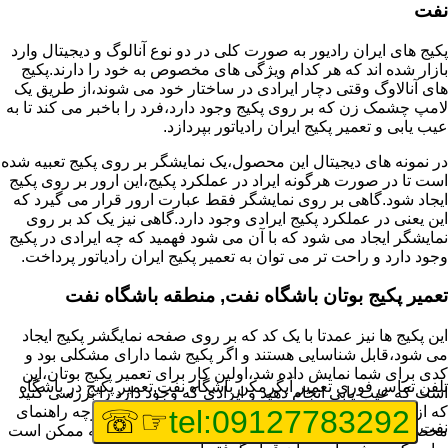
نفت
پکیج های ایران رادیور به صورت کلی در دو نوع آنالوگ و دیجیتال وارد
بازار شده اند که هر کدام ویژگی های مخصوص به خود را دارند.پکیج
های آنالاوگ وقتی دچار ایرادی در ساختار خود می شوند،از طریق یک
لامپ چشمک زن که بر روی پکیج وجود دارد،فرد را باخبر می کند تا به
عیب یابی و تعمیر پکیج ایران رادیاتور بپردازد.
در نمونه های دیجیتال این محصول،یک نمایشگر بر روی پکیج تعبیه شده
است تا در صورت هرگونه ایراد در عملکرد پکیج،این ارور بر روی پکیج
ایجاد شود.گاهی بر روی نمایشگر فقط عبارت ارور قرار می گیرد که
این یعنی در عملکرد پکیج ایرادی وجود دارد.گاهی نیز یک کد بر روی
نمایشگر ایجاد می شود که با آن می شود فهمید که چه ایرادی در پکیج
وجود دارد و راحت تر می توان به تعمیر پکیج ایران رادیاتور پرداخت.
تعمیر پکیج بوتان باشگاه نفت, منطقه باشگاه نفت
این پکیج ها نیز عمدتا با یک کد که بر روی صفحه نمایگشر پکیج ایجاد
می شود،قابل شناسایی هستند و اگر پکیج شما دارای مشکلی بود و
کدی برای شما نمایش داده شد،اولین کار برای تعمیر پکیج بوتان،این
تلفن تماس فوری
تعمیر آبگرمکن باشگاه نفت,تعمیر پکیج در باشگاه
است که عیب یابی انجام دهید و ایرادی که وجود دارد را بررسی کنید
که از کجا نشات می گیرد.برای این کار می توانید به دفترچه راهنمای
☞☏
tel:09127783292
نفت
محصول خود مراجعه کنید که معمولا تمامی ایرادهایی که ممکن است