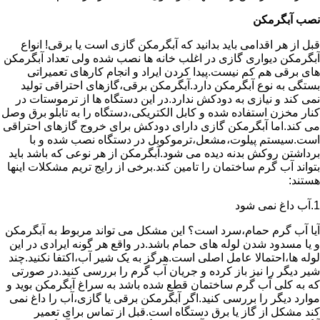
نصب آبگرمکن
قبل از هر اقدامی باید بدانید که آبگرمکن گازی است یا برقی! انواع
آبگرمکن دیواری گازی در اغلب خانه ها نصب شده ولی تعداد آبگرمکن
های برقی هم کم نیست.پیدا کردن ایراد و انجام کارهای تعمیراتی
بستگی به نوع آبگرمکن دارد.آبگرمکن برقی،گازهای احتراقی تولید
نمی کند و نیازی به دودکش ندارد.در این دستگاه ها از ترموستات در
کنار مخزن استفاده شده و کابل الکتریکی،دستگاه را به تابلو برق وصل
می کند.اما آبگرمکن گازی دارای دودکش برای خروج گازهای احتراقی
است.سیستم پیلوت،مشعل،ترموکوبل در دستگاه نصب شده و با
برداشتن روکش بدنه دیده می شود.آبگرمکن از هر نوعی که باشد باید
بتواند آب گرم ساختمان را تامین کند.برخی از رایج تریم مشکلات اینها
هستند:
1.آب داغ نمی شود
آیا آب گرم حمام،سرد است؟ این مشکل می تواند مربوط به آبگرمکن
و یا مسدود شدن لوله های حمام باشد.در واقع هر گونه ایرادی در این
لوله ها،احتمالا عامل اصلی است.هرگز به یک شیر آب،اکتفا نکنید.چند
شیر دیگر را نیز باز کرده و جریان آب گرم را بررسی کنید.در صورتی
که به کلی آب گرم ساختمان قطع شده باشد به سراغ آبگرمکن بوید و
موارد دیگر را بررسی کنید.اگر آبگرمکن برقی یا گازی،آب را داغ نمی
کند مشکل از گاز یا برق دستگاه است.قبل از تماس برای تعمیر