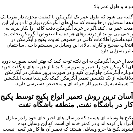
دوام و طول عمر بالا
گفته می شود که طول عمر یک آبگرمکن با کیفیت مخزن دار تقریبا یک
دهه است.این درحالیست که مدل های آبگرمکن دیواری تا دو برابر این
مدت عمر می کنند.اگر در خرید آبگرمکن دقت کافی را بکار ببرید به
راحتی می توانید از دردسرهای هر ده ساله تعویض آبگرمکن نجات پیدا
کنید.داشتن اطلاعات کافی در خصوص تفاوت پکیج و آبگرمکن در
انتخاب صحیح و کارایی بالای این وسایل در سیستم داخلی ساختمان
تاثیر بسزایی دارد.
بعد از خرید آبگرمکن به این نکته توجه کنید که بهتر است بصورت دوره
ای آبگرمکن خود را تعمیر و سرویس کنید تا از هزینه های هنگفت خرید
دوباره آبگرمکن جلوگیری کنید و در صورت بروز مشکل در آبگرمکن
بلافاصله از یک تکنسین تعمیر آبگرمکن کمک بگیرید.با نصب اپلیکیشن
"" همیشه به یک تعمیرکار حرفه ای و متخصص دسترسی دارید.
آسان ترین روش تعمیر انواع پکیج توسط پکیج
کار در باشگاه نفت, منطقه باشگاه نفت
پکیج ها وسیله ای هستند که در سال های اخیر جای خود را در منازل
افراد باز کرده اند و در کمتر خانه ای است که این وسایل دیده
نشوند.پکیج ها جزو وسایلی هستند که تعمیر آن ها کار هر کسی نیست