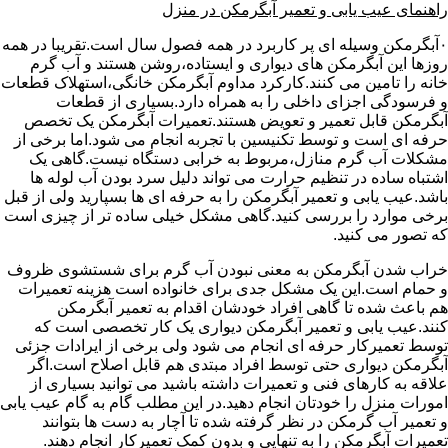
راهنمای عیب یابی و تعمیر آبگرمکن در منزل
۰آبگرمکن وسیله ای پر کاربرد در همه فصول سال است.تقریبا در همه
روزها این آبگرمکن های دیواری و ایستاده،روشن هستند و آب گرم
خانه را تامین می کنند.کارکرد مداوم آبگرمکن خانگی،استهلاک قطعات
و فرسودگی اجزای داخلی را به همراه دارد.بسیاری از قطعات
آبگرمکن قابل تعمیر و تعویض هستند.تعمیرات آبگرمکن یک تخصص
حرفه ای است و توسط تکنیسین با تجربه انجام می شود.اما برخی از
مشکلات آب گرم منازل،مربوط به خرابی دستگاه نیست.گاهی یک
اشتباه ساده در تنظیم حرارت می تواند دلیل سرد بودن آب لوله ها
باشد.عیب یابی و تعمیر آبگرمکن را به حرفه ای ها بسپارید ولی از قبل
برخی موارد را بررسی کنید.گاهی مشکل خیلی ساده تر از چیزی است
که تصور می کنید.
خراب شدن آبگرمکن به معنی نبودن آب گرم برای شستشوی ظروف
و حمام است.این یک مشکل جدی برای خانواده است هزینه تعمیرات
هم باعث شده تا گاهی افراد خودشان اقدام به تعمیر آبگرمکن
کنند.عیب یابی و تعمیر آبگرمکن دیواری یک کار تخصصی است که
توسط تعمیرکار حرفه ای انجام می شود ولی برخی از ایرادات جزئی
آبگرمکن دیواری حتی توسط افراد مبتدی هم قابل اصلاح است.اگر
علاقه به کارهای فنی و تعمیرات داشته باشید می توانید بسیاری از
امورات منزل را خودتان انجام دهید.در این مطلب گام به گام عیب یابی
و تعمیر آب گرمکن در نظر گرفته شده تا آچار به دست ها بتوانند
تعمیرات آبگرمکن را به تنهایی و بدون کمک تعمیرکار انجام دهند.