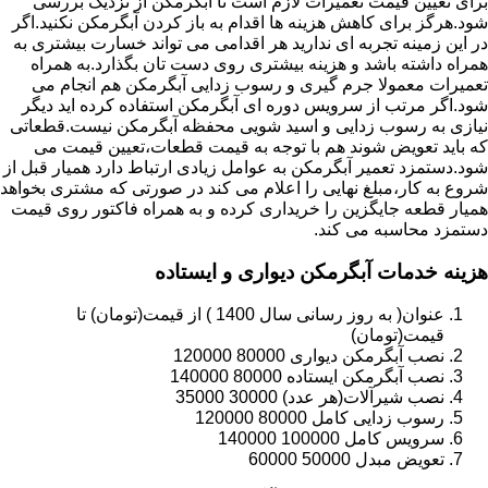
برای تعیین قیمت تعمیرات لازم است تا آبگرمکن از نزدیک بررسی
شود.هرگز برای کاهش هزینه ها اقدام به باز کردن آبگرمکن نکنید.اگر
در این زمینه تجربه ای ندارید هر اقدامی می تواند خسارت بیشتری به
همراه داشته باشد و هزینه بیشتری روی دست تان بگذارد.به همراه
تعمیرات معمولا جرم گیری و رسوب زدایی آبگرمکن هم انجام می
شود.اگر مرتب از سرویس دوره ای آبگرمکن استفاده کرده اید دیگر
نیازی به رسوب زدایی و اسید شویی محفظه آبگرمکن نیست.قطعاتی
که باید تعویض شوند هم با توجه به قیمت قطعات،تعیین قیمت می
شود.دستمزد تعمیر آبگرمکن به عوامل زیادی ارتباط دارد همیار قبل از
شروع به کار،مبلغ نهایی را اعلام می کند در صورتی که مشتری بخواهد
همیار قطعه جایگزین را خریداری کرده و به همراه فاکتور روی قیمت
دستمزد محاسبه می کند.
هزینه خدمات آبگرمکن دیواری و ایستاده
عنوان( به روز رسانی سال 1400 ) از قیمت(تومان) تا
قیمت(تومان)
نصب آبگرمکن دیواری 80000 120000
نصب آبگرمکن ایستاده 80000 140000
نصب شیرآلات(هر عدد) 30000 35000
رسوب زدایی کامل 80000 120000
سرویس کامل 100000 140000
تعویض مبدل 50000 60000