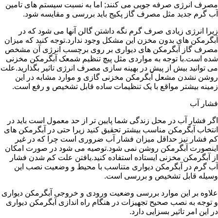
مصرف انرژی صرفه جویی می کنند; اما به نسبت سیستم های تامین
آب گرم جدید مثل مصرف گاز پکیج باید بررسی و مقایسه شود.
زیرا انرژی زیادی صرف گرم نگه داشتن گالن آنها می شود که در
آبگرمکن های بدون مخزن این مشکل وجود ندارد.توجه کنید که میزان
مصرف گاز آبگرمکن های دیواری بر روی برچسب انرژی آن مشخص
شده است.با توجه به مواردی مثل پیچ تنظیم شمعک آبگرمکن مخزنی
می توانید بیش از پیش در بهینه سازی مصرف انرژی تاثیر بگذارید.علت
روشن نشدن مشعل آبگرمکن مخزنی گازی و موارد مشابه در این
زمینه بیشتر مواقع با یک تنظیمات ساده قابل تشخیص و رفع است.
فشار آب
اگر فشار آب در محل زندگی شما پایین تر از حد معمول است باید در
انتخاب آبگرمکن مناسب بیشتر تحقیق کنید زیرا حتی در آبگرمکن های
کم فشار نیز حداقل میزان فشار آب ضروری است چرا که در غیر
اینصورت آبگرمکن روشن نمی شود.توصیه می شود در صورت امکان
از آبگرمکن مخزنی ایستاده استفاده کنید.یافتن علت کم شدن فشار
آب گرم در آبگرمکن دیواری متناسب با محیط و وضعیت نصب این
وسیله قابل تشخیص و بررسی است.
علاوه بر این موارد بررسی وضعیت ورودی و خروجی آبگرمکن دیواری
و توجه به نصب صحیح تجهیزات در هنگام راه اندازی آبگرمکن دیواری
در این امر تاثیر بسزایی دارد.