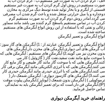
الف : گرم کردن آب به صورت غیر مستقیم،ب : گرم کردن آب به
صورت مستقیم،در روش اول گرم کردن آب به صورت غیر مستقیم
قسمتی از آبگرم و یا بخار تولید شده توسط دیگ مرکزی به مخازن
دوجداره و یا مبل حرارتی منتقل شده و باعث گرم شدن آب مصرفی
می گردد.امادر روش دوم گرم کردن آب به صورت مستقیم گرم
کردن آب در تماس مستقیم باسطح گرم کننده می باشد مانند سماور
زغالی و نفتی که با استفاده از این روش انواع آبگرمکن های مستقیم
ساخته شده است.
انواع آبگرمکن و تعمیر آبگرمکن
انواع آبگرمکن و تعمیر آبگرمکن عبارتند از : 1) آبگرمکن های گاز سوز :
آب گرمکن های آنی دیواری,آبگرمکن های مخزن دار,آبگرمکن های
بدون مخزن نیز می گویند.2) آبگرمکن های مستقیم : آبگرمکن هایی که
با سوخت مایع مانند نفت سفید،نفت گاز ( گازوئیل ) کار می
کنند,آبگرمکن هایی که با سوخت گاز مانند گاز طبیعی و گاز مایع کار
می کنند,آبگرمکن هایی که با انرژی الکتریکی مانند آبگرمکن برقی کار
می کنند,آبگرمکن هایی که با انرژی حیدری مانند آبگرمکن حیدری کار
می کنند.3) آبگرمکن های گازسوز دیواری : آبگرمکن شمعک دار (
ترموکوپلی ) | آبگرمکن بدون شمعک ( آیونایز ),آبگرمکن پیلوت موقت
(IP),آبگرمکن فن دار،است که برای تعمیر آبگرمکن باید به نمایندگی
تماس حاصل فرمایید.
راهنمای خرید آبگرمکن دیواری