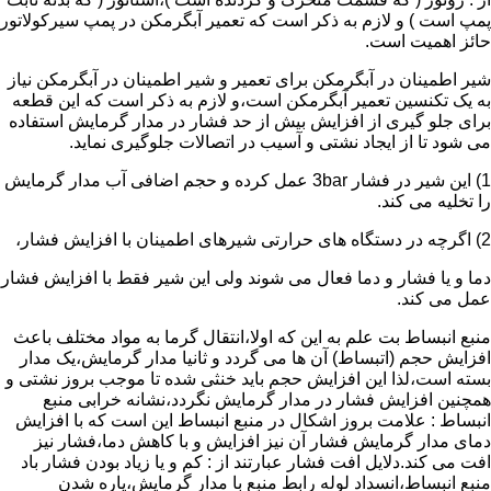
پمپ است ) و لازم به ذکر است که تعمیر آبگرمکن در پمپ سیرکولاتور
حائز اهمیت است.
شیر اطمینان در آبگرمکن برای تعمیر و شیر اطمینان در آبگرمکن نیاز
به یک تکنسین تعمیر آبگرمکن است،و لازم به ذکر است که این قطعه
برای جلو گیری از افزایش بیش از حد فشار در مدار گرمایش استفاده
می شود تا از ایجاد نشتی و آسیب در اتصالات جلوگیری نماید.
1) این شیر در فشار 3bar عمل کرده و حجم اضافی آب مدار گرمایش
را تخلیه می کند.
2) اگرچه در دستگاه های حرارتی شیرهای اطمینان با افزایش فشار،
دما و یا فشار و دما فعال می شوند ولی این شیر فقط با افزایش فشار
عمل می کند.
منبع انبساط بت علم به این که اولا،انتقال گرما به مواد مختلف باعث
افزایش حجم (اتبساط) آن ها می گردد و ثانیا مدار گرمایش،یک مدار
بسته است،لذا این افزایش حجم باید خنثی شده تا موجب بروز نشتی و
همچنین افزایش فشار در مدار گرمایش نگردد،نشانه خرابی منبع
انبساط : علامت بروز اشکال در منبع انبساط این است که با افزایش
دمای مدار گرمایش فشار آن نیز افزایش و با کاهش دما،فشار نیز
افت می کند.دلایل افت فشار عبارتند از : کم و یا زیاد بودن فشار باد
منبع انبساط،انسداد لوله رابط منبع با مدار گرمایش،پاره شدن