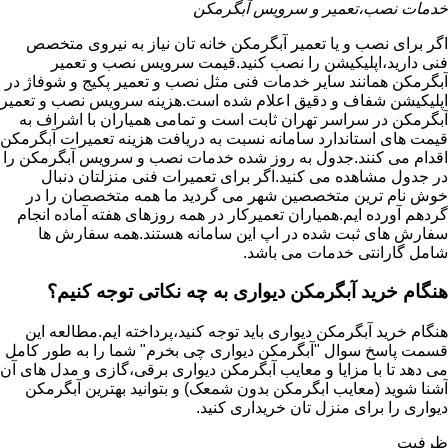
خدمات نصب،تعمیر و سرویس آبگرمکن
اگر برای نصب و یا تعمیر آبگرمکن خانه تان نیاز به نیروی متخصص
فنی دارید،اپلیکیشن را نصب کنید.قیمت سرویس نصب و تعمیر
آبگرمکن همانند سایر خدمات فنی مثل نصب و تعمیر پکیج و شوفاژ در
اپلیکیشن شفاف و دقیق اعلام شده است.هزینه سرویس نصب و تعمیر
آبگرمکن در سراسر تهران ثابت است و تمامی همیاران با اشراف به
قیمت های استاندارد سامانه نسبت به دریافت هزینه تعمیرات آبگرمکن
اقدام می کنند.جدول به روز شده خدمات نصب و سرویس آبگرمکن را
در جدول مشاهده می کنید.اگر برای تعمیرات فنی منزلتان دنبال
خوش نام ترین متخصصین شهر می گردید ما همه متخصصان را در
گردهم آورده ایم.همیاران تعمیرکار در همه روزهای هفته آماده انجام
سفارش های ثبت شده در اپ این سامانه هستند.همه سفارش ها
شامل گارانتی خدمات می باشد.
هنگام خرید آبگرمکن دیواری به چه نکاتی توجه کنیم؟
هنگام خرید آبگرمکن دیواری باید توجه کنید،پرداخته ایم.مطالعه این
قسمت پاسخ سوال "آبگرمکن دیواری چی بخرم" شما را به طور کامل
می دهد تا با مزایا و معایب آبگرمکن دیواری برقی،گازی و مدل های آن
آشنا شوید (معایب ابگرمکن بدون شمعک) و بتوانید بهترین آبگرمکن
دیواری را برای منزل تان خریداری کنید.
ظرفیت