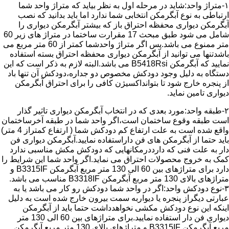
۱-متراژ واحد:شاید در مرحله اول به نظر بیاید که متراژ واحد شما
ارتباطی به نوع آبگرمکن انتخابی شما ندارد اما باید بدانید که نصب
آبگرمکن دیواری محفظه احتراق باز که بیشتر آبگرمکن دیواری را
شامل می شود طبق مبحث 17 مقرارت ساختما در متراژ های زیر 60
متر ممنوع می باشد.پس اگر متراژ واحدشما کمتر از 60 متر مربع می
باشدتنها می توانید از آبگرمکن دیواری محفظه احتراق بسته استفاده
نمایید که آبگرمکن B5418Rsi می باشد.البته لازم به ذکر است که این
دستگاه به دلیل وجود دودکش مخصوص دو جداره،دودکش آن تنها باد
از پنجره خارج شود تا بتوانداکسیژن کافی را برای احتراق آبگرمکن
دیواری تامین نماید.
۲-طبقه واحد:مورد بعدی که در انتخاب آبگرمکن دیواری تاثیر گذار
است طبقه وقوع ساختمان است،اگر واحد شما در طبقه آخرساختمان
واقع شده است به علت ارتفاع کم دودکش شما ( ارتفاع کمتراز 4 متر)
باید حتما از آبگرمکن های فن داراستفاده نمایید.آبگرمکن دیواری فن
دار به علت فنی که دارددرمکانهایی که دودکش مکش مناسبی ندارد
کمک به خروج محصولات احتراق می نماید.اگر واحد شما این شرایط را
دارد برای متراژهای بین 60 الی 130 متر مربع آبگرمکن B3315IF و
متراژهای بالای 130 متر مربع آبگرمکن B3318IF مناسب می باشد.
۳-نوع دودکش واحد:اگر در واحد شما دودکش رو کار می باشد یا به
عبارتی دیگراز پنجره یا دیواربه سمت بیرون خارج شده است به دلیل
اینکه این نوع دودکش مکشی نخواهدداشت حتما باید از آبگرمکن
دیواری فن دار استفاده نمایید.برای متراژهای بین 60 الی 130 متر
مربع آبگرمکن B3315IF و متراژهای بالای 130 متر مربع آبگرمکن