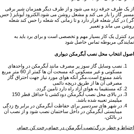
از یک طرف جرقه زده می شود و از طرف دیگر همزمان شیر برقی
مسیر گاز را باز می کند و مشعل روشن می شود.الکترود آیونایز ( حس
گر ) در کنار شعله قرار دارد و تا زمانی که شعله را حس کند شعله
روشن می ماند و تعمیر
برد کنترل یک کار بسیار مهم و تخصصی است و برای برد باید به
نمایندگی مربوطه تماس حاصل شود
اصول انتخاب محل نصب آبگرمکن دیواری
نصب وسایل گاز سوز پر مصرف مانند آبگرمکن در واحدهای
مسکونی و غیر مسکونی که مسحت آن ها کمتر از 60 متر مربع
باشد ممنوع است،مگر آنکه هوای مورد نیاز جهت احتراق گاز
مصرفی آن ها از طریق دریچه دائمی
که مستقیما به هوای آزاد راه دارد تامین گردد.
در بالای محل نصب آبگرمکن دودکشی با حداقل قطر 150
میلیمتر تعبیه شده باشد.
در شهر های سردسیر برای حفاظت آبگرمکن در برابر یخ زدگی
میبایستی آبگرمکن در داخل ساختمان نصب شود و از نصب آن
در بالکن،
احتیاط و خطر بزرگ:نصب آبگرمکن در حمام،رخت کن حمام،