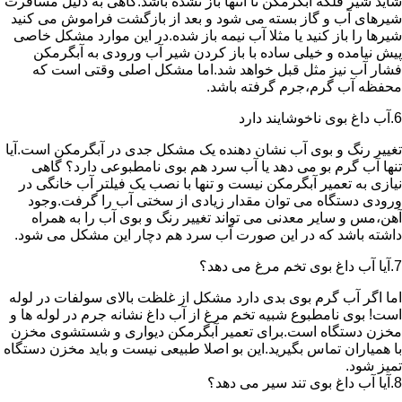
شاید شیر فلکه آبگرمکن تا انتها باز نشده باشد.گاهی به دلیل مسافرت
شیرهای آب و گاز بسته می شود و بعد از بازگشت فراموش می کنید
شیرها را باز کنید یا مثلا آب نیمه باز شده.در این موارد مشکل خاصی
پیش نیامده و خیلی ساده با باز کردن شیر آب ورودی به آبگرمکن
فشار آب نیز مثل قبل خواهد شد.اما مشکل اصلی وقتی است که
محفظه آب گرم،جرم گرفته باشد.
6.آب داغ بوی ناخوشایند دارد
تغییر رنگ و بوی آب نشان دهنده یک مشکل جدی در آبگرمکن است.آیا
تنها آب گرم بو می دهد یا آب سرد هم بوی نامطبوعی دارد؟ گاهی
نیازی به تعمیر آبگرمکن نیست و تنها با نصب یک فیلتر آب خانگی در
ورودی دستگاه می توان مقدار زیادی از سختی آب را گرفت.وجود
آهن،مس و سایر معدنی می تواند تغییر رنگ و بوی آب را به همراه
داشته باشد که در این صورت آب سرد هم دچار این مشکل می شود.
7.آیا آب داغ بوی تخم مرغ می دهد؟
اما اگر آب گرم بوی بدی دارد مشکل از غلظت بالای سولفات در لوله
است! بوی نامطبوع شبیه تخم مرغ از آب داغ نشانه جرم در لوله ها و
مخزن دستگاه است.برای تعمیر آبگرمکن دیواری و شستشوی مخزن
با همیاران تماس بگیرید.این بو اصلا طبیعی نیست و باید مخزن دستگاه
تمیز شود.
8.آیا آب داغ بوی تند سیر می دهد؟