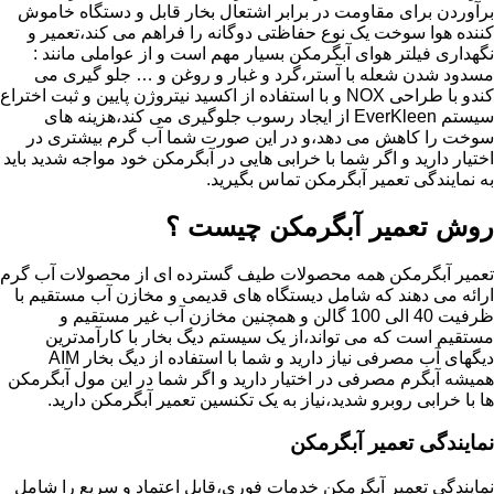
برآوردن برای مقاومت در برابر اشتعال بخار قابل و دستگاه خاموش
کننده هوا سوخت یک نوع حفاظتی دوگانه را فراهم می کند،تعمیر و
نگهداری فیلتر هوای آبگرمکن بسیار مهم است و از عواملی مانند :
مسدود شدن شعله با آستر،گرد و غبار و روغن و … جلو گیری می
کندو با طراحی NOX و با استفاده از اکسید نیتروژن پایین و ثبت اختراع
سیستم EverKleen از ایجاد رسوب جلوگیری می کند،هزینه های
سوخت را کاهش می دهد،و در این صورت شما آب گرم بیشتری در
اختیار دارید و اگر شما با خرابی هایی در آبگرمکن خود مواجه شدید باید
به نمایندگی تعمیر آبگرمکن تماس بگیرید.
روش تعمیر آبگرمکن چیست ؟
تعمیر آبگرمکن همه محصولات طیف گسترده ای از محصولات آب گرم
ارائه می دهند که شامل دیستگاه های قدیمی و مخازن آب مستقیم با
ظرفیت 40 الی 100 گالن و همچنین مخازن آب غیر مستقیم و
مستقیم است که می تواند،از یک سیستم دیگ بخار با کارآمدترین
دیگهای آب مصرفی نیاز دارید و شما با استفاده از دیگ بخار AIM
همیشه آبگرم مصرفی در اختیار دارید و اگر شما در این مول آبگرمکن
ها با خرابی روبرو شدید،نیاز به یک تکنسین تعمیر آبگرمکن دارید.
نمایندگی تعمیر آبگرمکن
نمایندگی تعمیر آبگرمکن خدمات فوری،قابل اعتماد و سریع را شامل