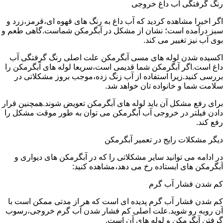
رنگ گرفتگی آب داغ خروجی
اگر اخیرا مشاهده کردید که آب داغ به رنگ های قهوه ای،قرمز،زرد و
سبز درآمده است؛ نشان از مشکل در آبگرمکن شماست.گاهی طعم و
بوی آب نیز تغییر می کند.
اکسیده شدن لوله های مسی آبگرمکن علت اصلی رنگ گرفتگی آب
داغ است.اگر آبگرمکن شما قدیمی است،سریعا لوله های آبگرمکن را
بررسی کنید.زیرا استفاده از آب زنگ زده،موجب بروز مشکلاتی در
سلامت شما و خانواده تان خواهد شد.
برای رفع مشکل آن باید لوله های آبگرمکن تعویض شوند.همچنین قرار
دادن فیلتر در خروجی آب آبگرمکن می توان به طور موقت مشکل را
رفع کند.
دیگر مشکلات رایج در تعمیر آبگرمکن
در ادامه می توانید سایر مشکلاتی را که در آبگرمکن های دیواری و
آبگرمکن های ایستاده رخ می دهد،مشاهده کنید:
کم شدن فشار آب گرم
کم شدن فشار آب گرم پدیده ای است که هر از مدتی ممکن است با
آن روبه رو شوید.علت اصلی کم فشار شدن آب گرم خروجی،رسوب
گرفتن آبگرمکن و لوله های آن است.