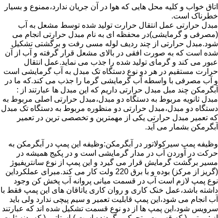
اتاق خواب و کلیه محل هایی که هوا در آن جریان ندارد،ممنوع و بسیار
خطرناک است.
مبدل حرارتی عمل انتقال حرارت تولید شده توسط مشعل به آب
(مصرفی و گرمایشی)در محفظه ای به نام مبدل حرارتی انجام می
شود.مبدل حرارتی از چند ردیف لوله مسی رفت و برگشتی تشکیل
شده است که به صورت افقی در بالای مشعل قرار گرفته و آب از آن
عبور می کند و گرمای تولید شده را جذب می نماید.عمل انتقال
حرارت مستقیم در هر دو نوع دستگاه تک مبدل به آب گرمایشی است
و آب مصرفی با واسطه آب گرمایشی گرما را جذب می کند.که ما در
آبگرمکن چند مبل مبدل حرارتی داریم که این مبدل ها عبارتند از :
مبدل ثانویه مربوط به دستگاه دو مبدل،مبدل حرارتی اصلی مربوط به
دستگاه دو مبدل،مبدل حرارتی دو منظوره مربوط به دستگاه تک مبدل
که تعمیر مبدل حرارتی یکی از مهمترین و تخصصی ترین در تعمیر
آبگرمکن بشمار می آید.
وظیفه پمپ سیرکولاتور در آبگرمکن:وظیفه این پمپ در آبگرمکن به
حرکت در آوردن آب در مدار گرمایشی است و در پکیج همیشه در
مسیر برگشت گرمایش قرار می گیرد و این پمپ از نوع سانتریفیوژ
(گریز از مرکز) بوده و با برق 220 ولت کار می کند.مبرای عملکرداین
نوع پمپ لازم است آب در قسمت میانی پروانه آب پخش کن وجود
داشته باشد،عمل خنک کاری و روان کاری یاتاقان های این پمپ فقط با
آب انجام می شود،این پمپ قابلیت تعمیر و سیم پیچی ندارد ولی باید
سرویس شود،این پمپ ها از دو نوع قسمت تشکیل شده اند که عبارتند
از : روتور ( که قسمت متحرک و گردنده است )،استاتور ( که بدنه ثابت