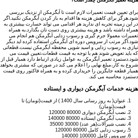
برای تعیین قیمت تعمیرات لازم است تا آبگرمکن از نزدیک بررسی
شود.هرگز برای کاهش هزینه ها اقدام به باز کردن آبگرمکن نکنید.اگر
در این زمینه تجربه ای ندارید هر اقدامی می تواند خسارت بیشتری به
همراه داشته باشد و هزینه بیشتری روی دست تان بگذارد.به همراه
تعمیرات معمولا جرم گیری و رسوب زدایی آبگرمکن هم انجام می
شود.اگر مرتب از سرویس دوره ای آبگرمکن استفاده کرده اید دیگر
نیازی به رسوب زدایی و اسید شویی محفظه آبگرمکن نیست.قطعاتی
که باید تعویض شوند هم با توجه به قیمت قطعات،تعیین قیمت می
شود.دستمزد تعمیر آبگرمکن به عوامل زیادی ارتباط دارد همیار قبل از
شروع به کار،مبلغ نهایی را اعلام می کند در صورتی که مشتری بخواهد
همیار قطعه جایگزین را خریداری کرده و به همراه فاکتور روی قیمت
دستمزد محاسبه می کند.
هزینه خدمات آبگرمکن دیواری و ایستاده
عنوان( به روز رسانی سال 1400 ) از قیمت(تومان) تا
قیمت(تومان)
نصب آبگرمکن دیواری 80000 120000
نصب آبگرمکن ایستاده 80000 140000
نصب شیرآلات(هر عدد) 30000 35000
رسوب زدایی کامل 80000 120000
سرویس کامل 100000 140000