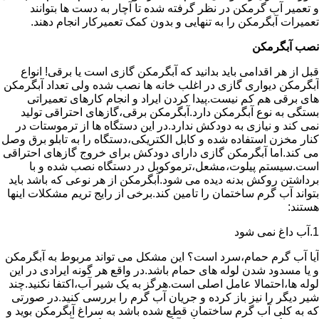
و تعمیر آب گرمکن در نظر گرفته شده تا آچار به دست ها بتوانند
تعمیرات آبگرمکن را به تنهایی و بدون کمک تعمیرکار انجام دهند.
نصب آبگرمکن
قبل از هر اقدامی باید بدانید که آبگرمکن گازی است یا برقی! انواع
آبگرمکن دیواری گازی در اغلب خانه ها نصب شده ولی تعداد آبگرمکن
های برقی هم کم نیست.پیدا کردن ایراد و انجام کارهای تعمیراتی
بستگی به نوع آبگرمکن دارد.آبگرمکن برقی،گازهای احتراقی تولید
نمی کند و نیازی به دودکش ندارد.در این دستگاه ها از ترموستات در
کنار مخزن استفاده شده و کابل الکتریکی،دستگاه را به تابلو برق وصل
می کند.اما آبگرمکن گازی دارای دودکش برای خروج گازهای احتراقی
است.سیستم پیلوت،مشعل،ترموکوبل در دستگاه نصب شده و با
برداشتن روکش بدنه دیده می شود.آبگرمکن از هر نوعی که باشد باید
بتواند آب گرم ساختمان را تامین کند.برخی از رایج تریم مشکلات اینها
هستند:
1.آب داغ نمی شود
آیا آب گرم حمام،سرد است؟ این مشکل می تواند مربوط به آبگرمکن
و یا مسدود شدن لوله های حمام باشد.در واقع هر گونه ایرادی در این
لوله ها،احتمالا عامل اصلی است.هرگز به یک شیر آب،اکتفا نکنید.چند
شیر دیگر را نیز باز کرده و جریان آب گرم را بررسی کنید.در صورتی
که به کلی آب گرم ساختمان قطع شده باشد به سراغ آبگرمکن بوید و