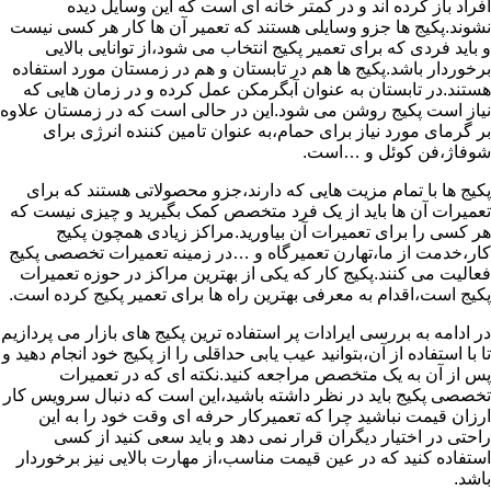
افراد باز کرده اند و در کمتر خانه ای است که این وسایل دیده
نشوند.پکیج ها جزو وسایلی هستند که تعمیر آن ها کار هر کسی نیست
و باید فردی که برای تعمیر پکیج انتخاب می شود،از توانایی بالایی
برخوردار باشد.پکیج ها هم در تابستان و هم در زمستان مورد استفاده
هستند.در تابستان به عنوان آبگرمکن عمل کرده و در زمان هایی که
نیاز است پکیج روشن می شود.این در حالی است که در زمستان علاوه
بر گرمای مورد نیاز برای حمام،به عنوان تامین کننده انرژی برای
شوفاژ،فن کوئل و …است.
پکیج ها با تمام مزیت هایی که دارند،جزو محصولاتی هستند که برای
تعمیرات آن ها باید از یک فرد متخصص کمک بگیرید و چیزی نیست که
هر کسی را برای تعمیرات آن بیاورید.مراکز زیادی همچون پکیج
کار،خدمت از ما،تهارن تعمیرگاه و …در زمینه تعمیرات تخصصی پکیج
فعالیت می کنند.پکیج کار که یکی از بهترین مراکز در حوزه تعمیرات
پکیج است،اقدام به معرفی بهترین راه ها برای تعمیر پکیج کرده است.
در ادامه به بررسی ایرادات پر استفاده ترین پکیج های بازار می پردازیم
تا با استفاده از آن،بتوانید عیب یابی حداقلی را از پکیج خود انجام دهید و
پس از آن به یک متخصص مراجعه کنید.نکته ای که در تعمیرات
تخصصی پکیج باید در نظر داشته باشید،این است که دنبال سرویس کار
ارزان قیمت نباشید چرا که تعمیرکار حرفه ای وقت خود را به این
راحتی در اختیار دیگران قرار نمی دهد و باید سعی کنید از کسی
استفاده کنید که در عین قیمت مناسب،از مهارت بالایی نیز برخوردار
باشد.