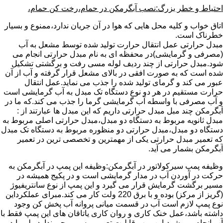
احتیاط و خطر بزرگ:نصب آبگرمکن در حمام،رخت کن حمام،
اتاق خواب و کلیه محل هایی که هوا در آن جریان ندارد،ممنوع و بسیار
خطرناک است.
مبدل حرارتی عمل انتقال حرارت تولید شده توسط مشعل به آب
(مصرفی و گرمایشی)در محفظه ای به نام مبدل حرارتی انجام می
شود.مبدل حرارتی از چند ردیف لوله مسی رفت و برگشتی تشکیل
شده است که به صورت افقی در بالای مشعل قرار گرفته و آب از آن
عبور می کند و گرمای تولید شده را جذب می نماید.عمل انتقال
حرارت مستقیم در هر دو نوع دستگاه تک مبدل به آب گرمایشی است
و آب مصرفی با واسطه آب گرمایشی گرما را جذب می کند.که ما در
آبگرمکن چند مبل مبدل حرارتی داریم که این مبدل ها عبارتند از :
مبدل ثانویه مربوط به دستگاه دو مبدل،مبدل حرارتی اصلی مربوط به
دستگاه دو مبدل،مبدل حرارتی دو منظوره مربوط به دستگاه تک مبدل
که تعمیر مبدل حرارتی یکی از مهمترین و تخصصی ترین در تعمیر
آبگرمکن بشمار می آید.
وظیفه پمپ سیرکولاتور در آبگرمکن:وظیفه این پمپ در آبگرمکن به
حرکت در آوردن آب در مدار گرمایشی است و در پکیج همیشه در
مسیر برگشت گرمایش قرار می گیرد و این پمپ از نوع سانتریفیوژ
(گریز از مرکز) بوده و با برق 220 ولت کار می کند.مبرای عملکرداین
نوع پمپ لازم است آب در قسمت میانی پروانه آب پخش کن وجود
داشته باشد،عمل خنک کاری و روان کاری یاتاقان های این پمپ فقط با
آب انجام می شود،این پمپ قابلیت تعمیر و سیم پیچی ندارد ولی باید