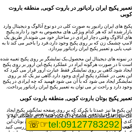
تعمیر پکیج ایران رادیاتور در باروت کوبی, منطقه باروت
کوبی
پکیج های ایران رادیور به صورت کلی در دو نوع آنالوگ و دیجیتال وارد
بازار شده اند که هر کدام ویژگی های مخصوص به خود را دارند.پکیج
های آنالاوگ وقتی دچار ایرادی در ساختار خود می شوند،از طریق یک
لامپ چشمک زن که بر روی پکیج وجود دارد،فرد را باخبر می کند تا به
عیب یابی و تعمیر پکیج ایران رادیاتور بپردازد.
در نمونه های دیجیتال این محصول،یک نمایشگر بر روی پکیج تعبیه شده
است تا در صورت هرگونه ایراد در عملکرد پکیج،این ارور بر روی پکیج
ایجاد شود.گاهی بر روی نمایشگر فقط عبارت ارور قرار می گیرد که
این یعنی در عملکرد پکیج ایرادی وجود دارد.گاهی نیز یک کد بر روی
نمایشگر ایجاد می شود که با آن می شود فهمید که چه ایرادی در پکیج
وجود دارد و راحت تر می توان به تعمیر پکیج ایران رادیاتور پرداخت.
تعمیر پکیج بوتان باروت کوبی, منطقه باروت کوبی
این پکیج ها نیز عمدتا با یک کد که بر روی صفحه نمایگشر پکیج ایجاد
تلفن تماس فوری
تعمیر آبگرمکن باروت کوبی,تعمیر پکیج در باروت
می شود،قابل شناسایی هستند و اگر پکیج شما دارای مشکلی بود و
کدی برای شما نمایش داده شد،اولین کار برای تعمیر پکیج بوتان،این
☞☏
tel:09127783292
کوبی
است که عیب یابی انجام دهید و ایرادی که وجود دارد را بررسی کنید