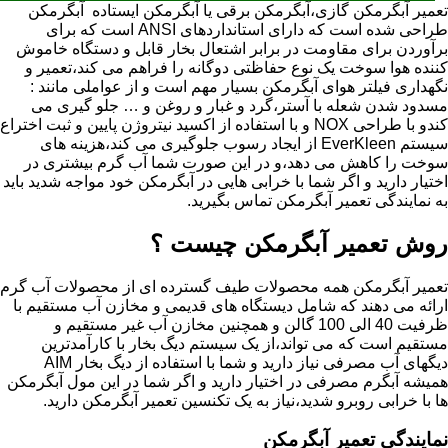
تعمیر آبگرمکن گازی،آبگرمکن برقی یا آبگرمکن ایستاده ​ آبگرمکن
طراحی شده است که دارای استانداردهای ANSI است که برای
برآوردن برای مقاومت در برابر اشتعال بخار قابل و دستگاه خاموش
کننده هوا سوخت یک نوع حفاظتی دوگانه را فراهم می کند،تعمیر و
نگهداری فیلتر هوای آبگرمکن بسیار مهم است و از عواملی مانند :
مسدود شدن شعله با آستر،گرد و غبار و روغن و … جلو گیری می
کندو با طراحی NOX و با استفاده از اکسید نیتروژن پایین و ثبت اختراع
سیستم EverKleen از ایجاد رسوب جلوگیری می کند،هزینه های
سوخت را کاهش می دهد،و در این صورت شما آب گرم بیشتری در
اختیار دارید و اگر شما با خرابی هایی در آبگرمکن خود مواجه شدید باید
به نمایندگی تعمیر آبگرمکن تماس بگیرید.
روش تعمیر آبگرمکن چیست ؟
تعمیر آبگرمکن همه محصولات طیف گسترده ای از محصولات آب گرم
ارائه می دهند که شامل دیستگاه های قدیمی و مخازن آب مستقیم با
ظرفیت 40 الی 100 گالن و همچنین مخازن آب غیر مستقیم و
مستقیم است که می تواند،از یک سیستم دیگ بخار با کارآمدترین
دیگهای آب مصرفی نیاز دارید و شما با استفاده از دیگ بخار AIM
همیشه آبگرم مصرفی در اختیار دارید و اگر شما در این مول آبگرمکن
ها با خرابی روبرو شدید،نیاز به یک تکنسین تعمیر آبگرمکن دارید.
نمایندگی تعمیر آبگرمکن