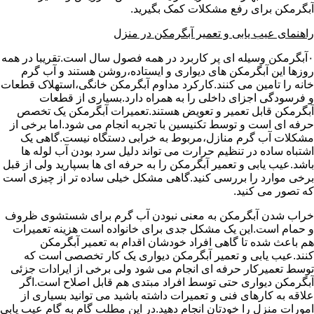
آبگرمکن برای رفع مشکلات کمک بگیرید.
راهنمای عیب یابی و تعمیر آبگرمکن در منزل
۰آبگرمکن وسیله ای پر کاربرد در همه فصول سال است.تقریبا در همه
روزها این آبگرمکن های دیواری و ایستاده،روشن هستند و آب گرم
خانه را تامین می کنند.کارکرد مداوم آبگرمکن خانگی،استهلاک قطعات
و فرسودگی اجزای داخلی را به همراه دارد.بسیاری از قطعات
آبگرمکن قابل تعمیر و تعویض هستند.تعمیرات آبگرمکن یک تخصص
حرفه ای است و توسط تکنیسین با تجربه انجام می شود.اما برخی از
مشکلات آب گرم منازل،مربوط به خرابی دستگاه نیست.گاهی یک
اشتباه ساده در تنظیم حرارت می تواند دلیل سرد بودن آب لوله ها
باشد.عیب یابی و تعمیر آبگرمکن را به حرفه ای ها بسپارید ولی از قبل
برخی موارد را بررسی کنید.گاهی مشکل خیلی ساده تر از چیزی است
که تصور می کنید.
خراب شدن آبگرمکن به معنی نبودن آب گرم برای شستشوی ظروف
و حمام است.این یک مشکل جدی برای خانواده است هزینه تعمیرات
هم باعث شده تا گاهی افراد خودشان اقدام به تعمیر آبگرمکن
کنند.عیب یابی و تعمیر آبگرمکن دیواری یک کار تخصصی است که
توسط تعمیرکار حرفه ای انجام می شود ولی برخی از ایرادات جزئی
آبگرمکن دیواری حتی توسط افراد مبتدی هم قابل اصلاح است.اگر
علاقه به کارهای فنی و تعمیرات داشته باشید می توانید بسیاری از
امورات منزل را خودتان انجام دهید.در این مطلب گام به گام عیب یابی