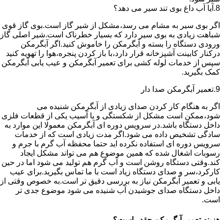
8.آیا آب داغ بوی تند سیر می دهد؟
اگر بوی سیر به مشام می رسد،مشکل از شیر گاز است.بوی گاز قوی
شباهت زیادی به بوی سیر دارد که بسیار خطرناک است.شیر اصلی گاز
ورودی دستگاه را بسته و آبگرمکن را خاموش کنید.اگر آبگرمکن
درکنار کابینت آشپزخانه قرار دارد،با باز کردن پنجره،هوا را تهویه کنید
سپس از خدمات لوله کشی برای تعمیر آبگرمکن و عیب یابی آبگرمکن
کمک بگیرید.
9.تعمیر آبگرمکن صدا دار
اگر به هنگام کار کردن صدای زیادی از آبگرمکن شنیده می
شود،ممکن است مشکل از شکستگی و یا آسیب یکی از قطعات فلزی
داخل دستگاه باشد.در سرویس دوره ای آبگرمکن معمولا این موارد به
سادگی تشخیص داده می شود.اگر مدت زیادی است که از خدمات
سرویس دوره ای استفاده نکرده اید حتما محفظه آب گرم با جرم و
رسوبات اشغال شده که همین موضوع هم می تواند مشکل ایجاد
کند.وقتی دستگاه روشن است و آب گرم هم تولید می شود اما در حین
کارکرد،سر و صدای دستگاه زیاد است با ما تماس بگیرید.برای عیب
یابی و تعمیر آبگرمکن نیاز به بررسی دقیق تر است.به خصوص وقتی از
داخل دستگاه صدای جوشیدن آب شنیده می شود موضوع جدی تر
است.
هزینه تعمیر آبگرمکن چقدر است؟