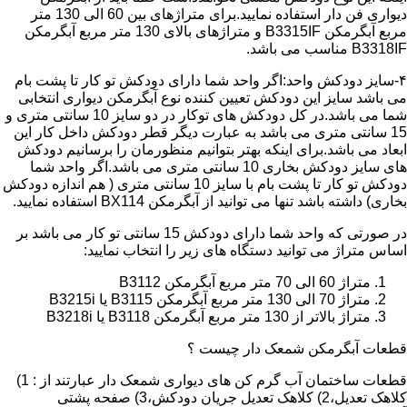
دیواری فن دار استفاده نمایید.برای متراژهای بین 60 الی 130 متر
مربع آبگرمکن B3315IF و متراژهای بالای 130 متر مربع آبگرمکن
B3318IF مناسب می باشد.
۴-سایز دودکش واحد:اگر واحد شما دارای دودکش تو کار تا پشت بام
می باشد سایز این دودکش تعیین کننده نوع آبگرمکن دیواری انتخابی
شما می باشد.در کل دودکش های توکار در دو سایز 10 سانتی متری و
15 سانتی متری می باشد به عبارت دیگر قطر دودکش داخل کار این
ابعاد می باشد.برای اینکه بهتر بتوانیم منظورمان را برسانیم دودکش
های سایز دودکش بخاری 10 سانتی متری می باشد.اگر واحد شما
دودکش تو کار تا پشت بام با سایز 10 سانتی متری ( هم اندازه دودکش
بخاری) داشته باشد تنها می توانید از آبگرمکن BX114 استفاده نمایید.
در صورتی که واحد شما دارای دودکش 15 سانتی تو کار می باشد بر
اساس متراژ می توانید دستگاه های زیر را انتخاب نمایید:
متراژ 60 الی 70 متر مربع آبگرمکن B3112
متراژ 70 الی 130 متر مربع آبگرمکن B3115 یا B3215i
متراژ بالاتر از 130 متر مربع آبگرمکن B3118 یا B3218i
قطعات آبگرمکن شمعک دار چیست ؟
قطعات ساختمان آب گرم کن های دیواری شمعک دار عبارتند از : 1)
کلاهک تعدیل،2) کلاهک تعدیل جریان دودکش،3) صفحه پشتی