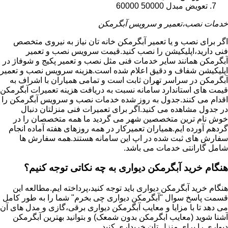
تعویض مبدل 50000 60000
خدمات نصب،تعمیر و سرویس آبگرمکن
اگر برای نصب و یا تعمیر آبگرمکن خانه تان نیاز به نیروی متخصص
فنی دارید،اپلیکیشن را نصب کنید.قیمت سرویس نصب و تعمیر
آبگرمکن همانند سایر خدمات فنی مثل نصب و تعمیر پکیج و شوفاژ در
اپلیکیشن شفاف و دقیق اعلام شده است.هزینه سرویس نصب و تعمیر
آبگرمکن در سراسر تهران ثابت است و تمامی همیاران با اشراف به
قیمت های استاندارد سامانه نسبت به دریافت هزینه تعمیرات آبگرمکن
اقدام می کنند.جدول به روز شده خدمات نصب و سرویس آبگرمکن را
در جدول مشاهده می کنید.اگر برای تعمیرات فنی منزلتان دنبال
خوش نام ترین متخصصین شهر می گردید ما همه متخصصان را در
گردهم آورده ایم.همیاران تعمیرکار در همه روزهای هفته آماده انجام
سفارش های ثبت شده در اپ این سامانه هستند.همه سفارش ها
شامل گارانتی خدمات می باشد.
هنگام خرید آبگرمکن دیواری به چه نکاتی توجه کنیم؟
هنگام خرید آبگرمکن دیواری باید توجه کنید،پرداخته ایم.مطالعه این
قسمت پاسخ سوال "آبگرمکن دیواری چی بخرم" شما را به طور کامل
می دهد تا با مزایا و معایب آبگرمکن دیواری برقی،گازی و مدل های آن
آشنا شوید (معایب ابگرمکن بدون شمعک) و بتوانید بهترین آبگرمکن
دیواری را برای منزل تان خریداری کنید.