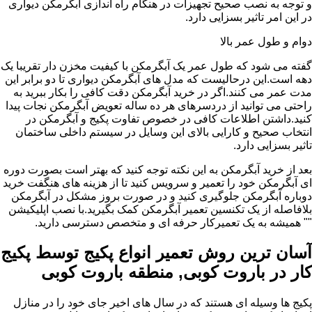
و توجه به نصب صحیح تجهیزات در هنگام راه اندازی آبگرمکن دیواری
در این امر تاثیر بسزایی دارد.
دوام و طول عمر بالا
گفته می شود که طول عمر یک آبگرمکن با کیفیت مخزن دار تقریبا یک
دهه است.این درحالیست که مدل های آبگرمکن دیواری تا دو برابر این
مدت عمر می کنند.اگر در خرید آبگرمکن دقت کافی را بکار ببرید به
راحتی می توانید از دردسرهای هر ده ساله تعویض آبگرمکن نجات پیدا
کنید.داشتن اطلاعات کافی در خصوص تفاوت پکیج و آبگرمکن در
انتخاب صحیح و کارایی بالای این وسایل در سیستم داخلی ساختمان
تاثیر بسزایی دارد.
بعد از خرید آبگرمکن به این نکته توجه کنید که بهتر است بصورت دوره
ای آبگرمکن خود را تعمیر و سرویس کنید تا از هزینه های هنگفت خرید
دوباره آبگرمکن جلوگیری کنید و در صورت بروز مشکل در آبگرمکن
بلافاصله از یک تکنسین تعمیر آبگرمکن کمک بگیرید.با نصب اپلیکیشن
"" همیشه به یک تعمیرکار حرفه ای و متخصص دسترسی دارید.
آسان ترین روش تعمیر انواع پکیج توسط پکیج
کار در باروت کوبی, منطقه باروت کوبی
پکیج ها وسیله ای هستند که در سال های اخیر جای خود را در منازل