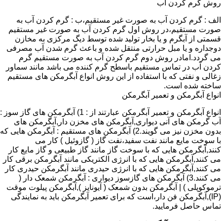
روش گرم کردن آب
الف : گرم کردن آب به صورت غیر مستقیم،ب : گرم کردن آب به
صورت مستقیم،در روش اول گرم کردن آب به صورت غیر مستقیم
قسمتی از آبگرم و یا بخار تولید شده توسط دیگ مرکزی به مخازن
دوجداره و یا مبل حرارتی منتقل شده و باعث گرم شدن آب مصرفی
می گردد.امادر روش دوم گرم کردن آب به صورت مستقیم گرم
کردن آب در تماس مستقیم باسطح گرم کننده می باشد مانند سماور
زغالی و نفتی که با استفاده از این روش انواع آبگرمکن های مستقیم
ساخته شده است.
انواع آبگرمکن و تعمیر آبگرمکن
انواع آبگرمکن و تعمیر آبگرمکن عبارتند از : 1) آبگرمکن های گاز سوز :
آب گرمکن های آنی دیواری,آبگرمکن های مخزن دار,آبگرمکن های
بدون مخزن نیز می گویند.2) آبگرمکن های مستقیم : آبگرمکن هایی که
با سوخت مایع مانند نفت سفید،نفت گاز ( گازوئیل ) کار می
کنند,آبگرمکن هایی که با سوخت گاز مانند گاز طبیعی و گاز مایع کار
می کنند,آبگرمکن هایی که با انرژی الکتریکی مانند آبگرمکن برقی کار
می کنند,آبگرمکن هایی که با انرژی حیدری مانند آبگرمکن حیدری کار
می کنند.3) آبگرمکن های گازسوز دیواری : آبگرمکن شمعک دار (
ترموکوپلی ) | آبگرمکن بدون شمعک ( آیونایز ),آبگرمکن پیلوت موقت
(IP),آبگرمکن فن دار،است که برای تعمیر آبگرمکن باید به نمایندگی
تماس حاصل فرمایید.