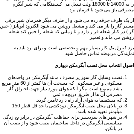
را به 14000 تا 18000 ولت تبدیل می کند.هنگامی که شیر آبگرم
مصرفی باز می شود با فرمان برد
از یک طرف جرقه زده می شود و از طرف دیگر همزمان شیر برقی
مسیر گاز را باز می کند و مشعل روشن می شود.الکترود آیونایز ( حس
گر ) در کنار شعله قرار دارد و تا زمانی که شعله را حس کند شعله
روشن می ماند و تعمیر
برد کنترل یک کار بسیار مهم و تخصصی است و برای برد باید به
نمایندگی مربوطه تماس حاصل شود
اصول انتخاب محل نصب آبگرمکن دیواری
نصب وسایل گاز سوز پر مصرف مانند آبگرمکن در واحدهای
مسکونی و غیر مسکونی که مسحت آن ها کمتر از 60 متر مربع
باشد ممنوع است،مگر آنکه هوای مورد نیاز جهت احتراق گاز
مصرفی آن ها از طریق دریچه دائمی
که مستقیما به هوای آزاد راه دارد تامین گردد.
در بالای محل نصب آبگرمکن دودکشی با حداقل قطر 150
میلیمتر تعبیه شده باشد.
در شهر های سردسیر برای حفاظت آبگرمکن در برابر یخ زدگی
میبایستی آبگرمکن در داخل ساختمان نصب شود و از نصب آن
در بالکن،