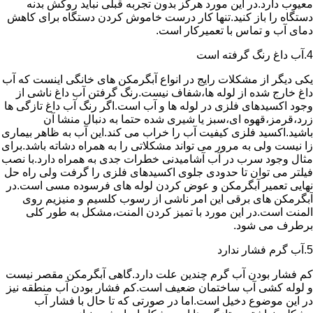
معیوب دارد.در این مورد هرگز بدون تجربه قبلی نباید روکش بدنه
دستگاه را باز کنید.تنها کار درست خاموش کردن دستگاه برای کاهش
دمای آب و تماس با تعمیرکار است.
4.آب داغ رنگ گرفته است
یکی دیگر از مشکلات رایج در انواع آبگرمکن های خانگی اینست که آب
داغ خارج شده از لوله ها،شفاف نیست.رنگ گرفتن آب داغ ناشی از
وجود اکسیدهای فلزی در لوله ها و آب است.اگر رنگ آب داغ تازگی ها
زرد،قرمز،قهوه ای،سبز یا شیری شده حتما به دنبال منشا آن
باشید.اکسید فلزی کیفیت آب را خراب می کند.این آب به ظاهر بیماری
زا نیست ولی به مرور می تواند مشکلاتی را به همراه دشاته باشد.برای
مثال وجود سرب در آب آشامیدنی خطرات جدی به همراه دارد.با نصب
فیلتر می توان تا حدودی جلوی اکسیدهای فلزی را گرفت ولی راه حل
نهایی تعمیر آبگرمکن و عوض کردن لوله های فرسوده مسی است.در
آبگرمکن های برقی این امر ناشی از رسوب کلسیم و منیزیم روی
المنت است.در این مورد با تمیز کردن المنت،مشکل به طور کلی
برطرف می شود.
5.آب گرم فشار ندارد
کم فشار بودن آب گرم چندین علت دارد.گاهی آبگرمکن مقصر نیست
و لوله کشی آب ساختمان ضعیف است.کم فشار بودن آب منطقه نیز
در این موضوع دخیل است.اما در صورتی که تا حال با فشار آب