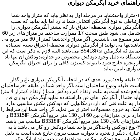
راهنمای خرید آبگرمکن دیواری
۱-متراژ واحد:شاید در مرحله اول به نظر بیاید که متراژ واحد شما
ارتباطی به نوع آبگرمکن انتخابی شما ندارد اما باید بدانید که نصب
آبگرمکن دیواری محفظه احتراق باز که بیشتر آبگرمکن دیواری را
شامل می شود طبق مبحث 17 مقرارت ساختما در متراژ های زیر 60
متر ممنوع می باشد.پس اگر متراژ واحدشما کمتر از 60 متر مربع می
باشدتنها می توانید از آبگرمکن دیواری محفظه احتراق بسته استفاده
نمایید که آبگرمکن B5418Rsi می باشد.البته لازم به ذکر است که این
دستگاه به دلیل وجود دودکش مخصوص دو جداره،دودکش آن تنها باد
از پنجره خارج شود تا بتوانداکسیژن کافی را برای احتراق آبگرمکن
دیواری تامین نماید.
۲-طبقه واحد:مورد بعدی که در انتخاب آبگرمکن دیواری تاثیر گذار
است طبقه وقوع ساختمان است،اگر واحد شما در طبقه آخرساختمان
واقع شده است به علت ارتفاع کم دودکش شما ( ارتفاع کمتراز 4 متر)
باید حتما از آبگرمکن های فن داراستفاده نمایید.آبگرمکن دیواری فن
دار به علت فنی که دارددرمکانهایی که دودکش مکش مناسبی ندارد
کمک به خروج محصولات احتراق می نماید.اگر واحد شما این شرایط را
دارد برای متراژهای بین 60 الی 130 متر مربع آبگرمکن B3315IF و
متراژهای بالای 130 متر مربع آبگرمکن B3318IF مناسب می باشد.
۳-نوع دودکش واحد:اگر در واحد شما دودکش رو کار می باشد یا به
عبارتی دیگراز پنجره یا دیواربه سمت بیرون خارج شده است به دلیل
اینکه این نوع دودکش مکشی نخواهدداشت حتما باید از آبگرمکن