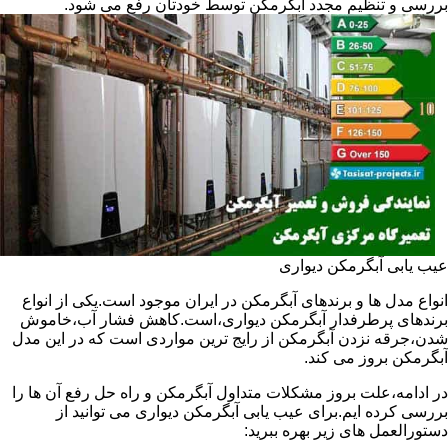
بررسی و تنظیم مجدد آبگرمکن توسط خودتان رفع می شود.
عیب یابی آبگرمکن دیواری
انواع مدل ها و برندهای آبگرمکن در ایران موجود است.یکی از انواع
برندهای پرطرفدار آبگرمکن دیواری،است.کاهش فشار آب،خاموش
شدن،جرقه نزدن آبگرمکن از رایج ترین مواردی است که در این مدل
آبگرمکن بروز می کند.
در ادامه،علت بروز مشکلات متداول آبگرمکن و راه حل رفع آن ها را
بررسی کرده ایم.برای عیب یابی آبگرمکن دیواری می توانید از
دستورالعمل های زیر بهره ببرید: