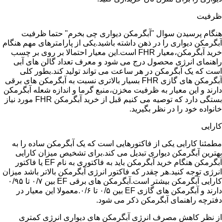
ظرفیت
هنگام پرسیدن سوال "آبگرمکن دیواری چی بخرم" حتما ظرفیت
آبگرمکن دیواری را در ذهن داشته باشید.یکی از پارامترهای مهم هنگام
خرید آبگرمکن،معیار FHR است.این معیار احتمالا بر روی بر چسب
راهنمای انرژی محصول درج می شود و معرف تعداد گالن های آبی
است که یک آبگرمکن در هر ساعت می تواند تولید کند.بطور کلی
آبگرمکن های گازی FHR بسیار بالاتری نسبت به آبگرمکن های برقی
دارند و این معیار به ظرفیت مخزن،منبع گرما و اندازه شعله آبگرمکن
بستگی دارد که توصیه می کنیم قبل از خرید آبگرمکن FHR مورد نیاز
خانواده خود را در نظر بگیرید.
کارایی
مطمئنا کارایی یکی از فاکتورهایی است که یک آبگرمکن ساده را به
بهترین آبگرمکن دیواری تبدیل می کند.برای تشخیص میزان کارایی
آبگرمکن هنگام خرید آبگرمکن باید به فاکتوری به نام EF یا فاکتور
انرژی توجه کنید.هر چقدر که فاکتور انرژی آبگرمکن بالاتر باشد میزان
کارایی آبگرمکن بیشتر است.آبگرمکن های برقی EF بین ۰/۷ تا ۰/۹۵
دارند و آبگرمکن های گازی EF بین ۰/۵ تا ۰/۶.معمولا این معیار در
دفترچه راهنمای آبگرمکن ذکر می شود.
از نظر کاهش مصرف انرژی آبگرمکن های دیواری انرژی کمتری