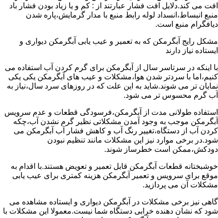
افت می کند.دلایل افت فشار عبارتند از : کم و یا زیاد بودن فشار باد
منبع انبساط،انسداد لوله رابط منبع با مدار گرمایش،پاره شدن
دیافگرام منبع است.
مشکل رایج آبگرمکن که به تعمیر و عیب یابی آبگرمکن دیواری و
ایستاده نیاز دارند
با اینکه در سرتاسر سال از آبگرمکن برای گرم کردن آب استفاده می
کنیم،اما با سردتر شدن هوا،مشکلات و عیب های آبگرمکن یکی یکی
نمایان تر می شوند.شاید به این علت که در روزهای سرد سال،نیاز به
آب گرم محسوس تر می شود.
استفاده طولانی مدت از آبگرمکن،فرسودگی قطعات و عدم سرویس
آبگرمکن موجب به وجود آمدن مشکلاتی نظیر گرم نشدن آب،چکه
کردن آب از دستگاه،تغییر رنگ آب و کاهش فشار آب آبگرمکن می
شود.در برخی موارد نیز این مشکلات مانند تنظیم نبودن
دودکش،ممکن است خطرساز شوند.
خوشبختانه قطعات آبگرمکن قابل تعمیر و تعویض هستند.با اقدام به
موقع برای سرویس و تعمیر آبگرمکن هزینه کمتری برای عیب یابی
مشکلات آن می پردازید.
گاهی نیز برخی مشکلات در آبگرمکن دیواری و ایستاده مشاهده می
شود که نشان دهنده خرابی دستگاه شما نیست.معمولا این مشکلات با