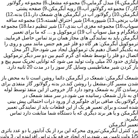
آبگرمکن،4) مبدل گرمایی،5) مجموعه مشعل،6) مجموعه رگولاتور
گاز،7) مجموعه رگولاتور آب،8) رویه آبگرمکن،9) صفحه پشتی
آبگرمکن،10) رگولاتور آب در آبگرمکن های شمعک دار،11) بدنه،12)
قاب برنجی،13) شیپوره،14) شیر احتراق آهسته،15) مجموعه ساقه
سوپاپ،16) مجموعه مغزی آب بندی،17) شیر تنظیم دما،18) مجموعه
دیافگرام و میل سوپاپ آب 19) ترموکوپل و … که ما برای تعمیر
آبگرمکن باید به نمایندگی های مجاز همان برند تماس حاصل فرمایید.
ترموکوپل آبگرمکن: هر گاه دو فلز غیر هم جنس مانند مس و روی را
به یکدیگر اتصال دهیم یک ترموکوپل ایجاد می شود.حال اگر محل
اتصال دو فلز را توسط شعله ای گرم کنیم بین دو سر دیگر ترموکوپل
ولتاژی حدود 20 میلی ولت تولید می شود که توانایی تحریک سیم پیچ و
باز کردن شیر مغناطیسی وسایل گاز سوز را در مدت 20 ثانیه دارد.
شمعک آبگرمکن: شمعک در آبگرمکن دائما روشن است تا به محض باز
شدن مسیر گاز،مشعل را روشن کند.در بدنه رگولاتور گاز منفذی برای
رساندن گاز به شمعک وجود دارد گاز خروجی از این منفذ توسط لوله
ای به نازل شمعک رسانیده می شود.در سر منفذ شمعک در
رگولاتور،یک صافی برای جلوگیری از ورود ذرات احتمالی پیش بینی
شده است.و برای تعمیر هر یک از این قطعات باید از نمایندگی تعمیر
آبگرمکن و یا هر برند دیگری که با دستگاه شما متابقت دارد تماس
بگیرید.
تعمیر آبگرمکن
برد کنترل آبگرمکن:نیروی محرکه این برد از یک آدابتور یا دو عدد باتری
1/5 ولت تامین می شود.برای ایجاد جرقه یک تراس افزاینده این 3 ولت