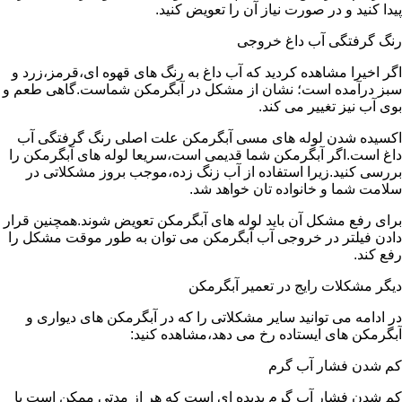
پیدا کنید و در صورت نیاز آن را تعویض کنید.
رنگ گرفتگی آب داغ خروجی
اگر اخیرا مشاهده کردید که آب داغ به رنگ های قهوه ای،قرمز،زرد و
سبز درآمده است؛ نشان از مشکل در آبگرمکن شماست.گاهی طعم و
بوی آب نیز تغییر می کند.
اکسیده شدن لوله های مسی آبگرمکن علت اصلی رنگ گرفتگی آب
داغ است.اگر آبگرمکن شما قدیمی است،سریعا لوله های آبگرمکن را
بررسی کنید.زیرا استفاده از آب زنگ زده،موجب بروز مشکلاتی در
سلامت شما و خانواده تان خواهد شد.
برای رفع مشکل آن باید لوله های آبگرمکن تعویض شوند.همچنین قرار
دادن فیلتر در خروجی آب آبگرمکن می توان به طور موقت مشکل را
رفع کند.
دیگر مشکلات رایج در تعمیر آبگرمکن
در ادامه می توانید سایر مشکلاتی را که در آبگرمکن های دیواری و
آبگرمکن های ایستاده رخ می دهد،مشاهده کنید:
کم شدن فشار آب گرم
کم شدن فشار آب گرم پدیده ای است که هر از مدتی ممکن است با