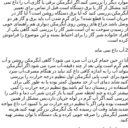
موارد دیگر را بررسی کنید.اگر آبگرمکن برقی یا گازی،آب را داغ نمی
کند مشکل از گاز یا برق دستگاه است.قبل از تماس برای تعمیر
آبگرمکن،بررسی کنید که آیا برق دستگاه روشن است؟ آیا گاز در
جریان است یا قطع شده؟ برای گرم شدن آب باید برق و گاز هر دو
وصل باشد.چراغ های روشن روی آبگرمکن دیواری هم راهنمای خوبی
از رسیدن سوخت به آن است.شیر گاز را بررسی کنید گاهی یکی از
افراد خانواده شیر گاز را برای احتیاط بسته و این موضوع را فراموش
کرده است.
2.آب داغ نمی ماند
آیا در حین حمام کردن آب سرد می شود؟ گاهی آبگرمکن روشن و آب
هم گرم است ولی بعد از چند دقیقه،آب سرد می شود.اگر آبگرمکن
بتواند آب را به اندازه کافی داغ کند نباید در هنگام مصرف،آب سرد
شود.برای عیب یابی آبگرمکن اول تنظیم درجه حرارت را بررسی
کنید.شاید دمای آب از حد معمول کمتر بوده یا به طور کلی برای
استفاده در زمستان دما کم باشد.پیچ تنظیم درجه حرارت را کمی
بیشتر کرده و چند لحظه صبر کنید.با باز کردن شیر آب دما و داغی را
بررسی کنید.اگر آب گرم در لوله جریان دارد،پس مشکل از همین
قسمت بوده ولی اگر با تنظیم درجه حرارت نیز با کمبود اب داغ مواجه
شدید،شاید وقت آن رسیده که یک آبگرمکن بزرگتر تهیه کنید.هزینه
تعمیر آبگرمکن را صرفه جویی کرده و یک دستگاه با توان بیشتر تهیه
کنید.