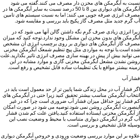
نسبت به آبگرمکن های مخزن دار مصرف می کنند.گفته می شود
آبگرمکن های دیواری بین 8 تا 50 درصد نسبت به سایر آبگرمکن ها در
مصرف انرژی صرفه جویی می کنند; اما به نسبت سیستم های تامین
آب گرم جدید مثل مصرف گاز پکیج باید بررسی و مقایسه شود.
زیرا انرژی زیادی صرف گرم نگه داشتن گالن آنها می شود که در
آبگرمکن های بدون مخزن این مشکل وجود ندارد.توجه کنید که میزان
مصرف گاز آبگرمکن های دیواری بر روی برچسب انرژی آن مشخص
شده است.با توجه به مواردی مثل پیچ تنظیم شمعک آبگرمکن مخزنی
می توانید بیش از پیش در بهینه سازی مصرف انرژی تاثیر بگذارید.علت
روشن نشدن مشعل آبگرمکن مخزنی گازی و موارد مشابه در این
زمینه بیشتر مواقع با یک تنظیمات ساده قابل تشخیص و رفع است.
فشار آب
اگر فشار آب در محل زندگی شما پایین تر از حد معمول است باید در
انتخاب آبگرمکن مناسب بیشتر تحقیق کنید زیرا حتی در آبگرمکن های
کم فشار نیز حداقل میزان فشار آب ضروری است چرا که در غیر
اینصورت آبگرمکن روشن نمی شود.توصیه می شود در صورت امکان
از آبگرمکن مخزنی ایستاده استفاده کنید.یافتن علت کم شدن فشار
آب گرم در آبگرمکن دیواری متناسب با محیط و وضعیت نصب این
وسیله قابل تشخیص و بررسی است.
علاوه بر این موارد بررسی وضعیت ورودی و خروجی آبگرمکن دیواری