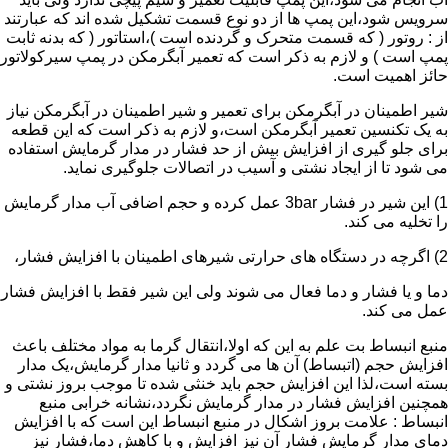
سرویس شود،این پمپ ها از دو نوع قسمت تشکیل شده اند که عبارتند
از : روتور ( که قسمت متحرک و گردنده است )،استاتور ( که بدنه ثابت
پمپ است ) و لازم به ذکر است که تعمیر آبگرمکن در پمپ سیرکولاتور
حائز اهمیت است.
شیر اطمینان در آبگرمکن برای تعمیر و شیر اطمینان در آبگرمکن نیاز
به یک تکنسین تعمیر آبگرمکن است،و لازم به ذکر است که این قطعه
برای جلو گیری از افزایش بیش از حد فشار در مدار گرمایش استفاده
می شود تا از ایجاد نشتی و آسیب در اتصالات جلوگیری نماید.
1) این شیر در فشار 3bar عمل کرده و حجم اضافی آب مدار گرمایش
را تخلیه می کند.
2) اگرچه در دستگاه های حرارتی شیرهای اطمینان با افزایش فشار،
دما و یا فشار و دما فعال می شوند ولی این شیر فقط با افزایش فشار
عمل می کند.
منبع انبساط بت علم به این که اولا،انتقال گرما به مواد مختلف باعث
افزایش حجم (اتبساط) آن ها می گردد و ثانیا مدار گرمایش،یک مدار
بسته است،لذا این افزایش حجم باید خنثی شده تا موجب بروز نشتی و
همچنین افزایش فشار در مدار گرمایش نگردد،نشانه خرابی منبع
انبساط : علامت بروز اشکال در منبع انبساط این است که با افزایش
دمای مدار گرمایش فشار آن نیز افزایش و با کاهش دما،فشار نیز