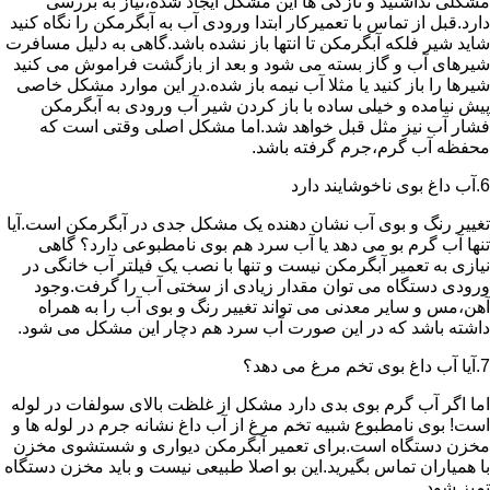
مشکلی نداشتید و تازگی ها این مشکل ایجاد شده،نیاز به بررسی
دارد.قبل از تماس با تعمیرکار ابتدا ورودی آب به آبگرمکن را نگاه کنید
شاید شیر فلکه آبگرمکن تا انتها باز نشده باشد.گاهی به دلیل مسافرت
شیرهای آب و گاز بسته می شود و بعد از بازگشت فراموش می کنید
شیرها را باز کنید یا مثلا آب نیمه باز شده.در این موارد مشکل خاصی
پیش نیامده و خیلی ساده با باز کردن شیر آب ورودی به آبگرمکن
فشار آب نیز مثل قبل خواهد شد.اما مشکل اصلی وقتی است که
محفظه آب گرم،جرم گرفته باشد.
6.آب داغ بوی ناخوشایند دارد
تغییر رنگ و بوی آب نشان دهنده یک مشکل جدی در آبگرمکن است.آیا
تنها آب گرم بو می دهد یا آب سرد هم بوی نامطبوعی دارد؟ گاهی
نیازی به تعمیر آبگرمکن نیست و تنها با نصب یک فیلتر آب خانگی در
ورودی دستگاه می توان مقدار زیادی از سختی آب را گرفت.وجود
آهن،مس و سایر معدنی می تواند تغییر رنگ و بوی آب را به همراه
داشته باشد که در این صورت آب سرد هم دچار این مشکل می شود.
7.آیا آب داغ بوی تخم مرغ می دهد؟
اما اگر آب گرم بوی بدی دارد مشکل از غلظت بالای سولفات در لوله
است! بوی نامطبوع شبیه تخم مرغ از آب داغ نشانه جرم در لوله ها و
مخزن دستگاه است.برای تعمیر آبگرمکن دیواری و شستشوی مخزن
با همیاران تماس بگیرید.این بو اصلا طبیعی نیست و باید مخزن دستگاه
تمیز شود.