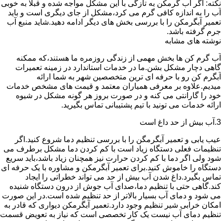
نکته: اگر آب گرمکن به تازگی با این مشکل مواجه شده و قبلا به خوبی
آب را به اندازه کافی گرم می کرد،مشکل از جای دیگری است و باید
تعمیر آبگرمکن را با بررسی بخش های دیگر ادامه دهید.شاید منبع آب
جرم گرفته باشد.
نوشته های مشابه
آب گرم کن ها بخش مهمی از زندگی روزمره ما هستند،که ممکنه
گاهی دچار مشکل بشن.ما در خدمات استاندارد در زمینه تعمیرات
آبگرم کن رو با حرفه ای ترین متخصصین شهر به شما ارائه
میدیم.علاوه بر معرفی همیاران معتمد و قیمت های مشخص خدمات
خود را گارانتی می کنه و در صورت بروز هر گونه مشکل در شیوه
ارائه خدمات می تونید با تیم پشتیبانی تماس بگیرید.
3.آب بیش از حد داغ است
عیب یابی و تعمیر آبگرمگن را با بررسی تنظیم دما شروع کنید.اگر
تنظیمات فعلی دستگاه زیاد است با کم کردن دما مشکل برطرف می
شود ولی اگر دما با کم کردن حرارت نیز همچنان زیاد باشد،باید سریع
دستگاه را خاموش کنید.برای تعمیر آبگرمکن و مشاوره با یک حرفه ای
تماس بگیرد.داغ شدن آب بیش از حد می تواند خطراتی را ایجاد
کند.گاهی حتی با تنظیم دما،صدای آب جوش از درون دستگاه شنیده
می شود و دمای آب بسیار بالاتر از حد تنظیم شده است.در این صورت
امکان خرابی شیر تنظیم وجود دارد.تعمیر آبگرمکن دیواری که قادر به
تنظیم دمای آب نیست یک کار تخصصی است که نیاز به تعویض قسمت