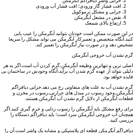
خرابی واشر دیافراگم آبگرمکن
افت فشار گاز ورودی؛ افت فشار آب ورودی
خرابی و مشکل ترموکوپل
نقص در مشعل آبگرمکن
ارتفاع بالای شمعک
در این صورت ممکن است خودتان نتوانید آبگرمکن را عیب یابی
کنید.آنگاه متخصص و تعمیرکار آبگرمکن می تواند مشکل را سریعا
تشخیص دهد و در صورت نیاز آبگرمکن را تعمیر کند.
گرم نشدن آب خروجی آبگرمکن
اصلی ترین و تنهاترین وظیفه آبگرمکن،گرم کردن آب است.اگر به هر
دلیلی نتواند از عهده گرم شدن آب برآید،آنگاه وجودش در ساختمان بی
فایده خواهد بود.
گرم نشدن آب به علت های متفاوتی رخ می دهد.خرابی دیافراگم
آبگرمکن،وجود رسوب در مبدل های حرارتی،رسوب در مخزن و
قطعات آبگرمکن از دلایل گرم نشدن آب آبگرمکن هستند.
برای رفع مشکل باید آبگرمکن را رسوب زدایی و جرم گیری کنید.اگر
همچنان آب خروجی آبگرمکن سرد است؛ باید دیافراگم دستگاه را
بررسی کنید.
دیافراگم آبگرمکن قطعه ای پلاستیکی و مشابه یک واشر است.آن را