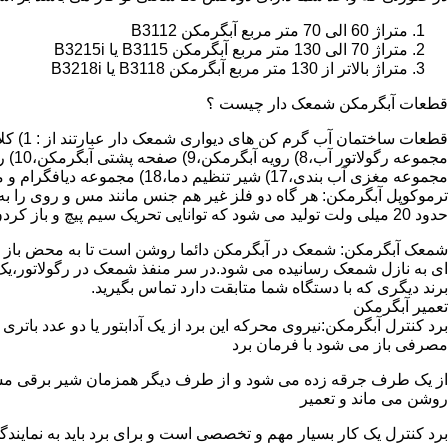
متراژ 60 الی 70 متر مربع آبگرمکن B3112
متراژ 70 الی 130 متر مربع آبگرمکن B3115 یا B3215i
متراژ بالاتر از 130 متر مربع آبگرمکن B3118 یا B3218i
قطعات آبگرمکن شمعک دار چیست ؟
مجموعه مغزی آب بندی،17) شیر تنظیم دما،18) مجموعه دیافگرام و میل سوپاپ آب 19) ترموکوپل و … که ما برای تعمیر آبگرمکن باید به نمایندگی های مجاز همان برند تماس حاصل فرمایید.
ترموکوپل آبگرمکن: هر گاه دو فلز غیر هم جنس مانند مس و روی را به
حدود 20 میلی ولت تولید می شود که توانایی تحریک سیم پیچ و باز کردن شیر مغناطیسی وسایل گاز سوز را در مدت 20 ثانیه دارد.
شمعک آبگرمکن: شمعک در آبگرمکن دائما روشن است تا به محض باز شد
ای به نازل شمعک رسانیده می شود.در سر منفذ شمعک در رگولاتور،یک ص
برند دیگری که با دستگاه شما متابقت دارد تماس بگیرید.
تعمیر آبگرمکن
مصرفی باز می شود با فرمان برد
از یک طرف جرقه زده می شود و از طرف دیگر همزمان شیر برقی مسیر گ
روشن می ماند و تعمیر
برد کنترل یک کار بسیار مهم و تخصصی است و برای برد باید به نمای