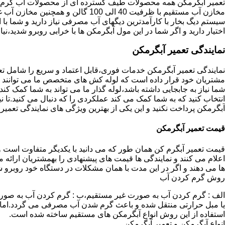
تعمیر آبگرمکن همه محصولات طیف گسترده ای از محصولات آب گرم ار
مخازن آب مستقیم با ظرفیت 40 الی 100 گا
اختیار دارید و اگر شما در این مول آبگرمکن ها با خرابی روبرو شدید،نیا
نمایندگی تعمیر آبگرمکن
نمایندگی تعمیر آبگرمکن خدمات فوری،قابل اعتماد و سریع را شامل ت
مشتریان خود قرار داده است که لوله کش های متخصص ما می توانند مدل
شما نیاز به جابجایی داشته باشد،لوله گذار ما می تواند به شما کمک 
انتخاب کنید که به شما کمک می کند عملکردی را که دنبال می کنید.تا نیا
آبگرمکن پرداخت نکنید و این یکی از بهترین ویژگی های نمایندگی تعمی
قیمت تعمیر آبگرمکن
قیمت تعمیر آبگرم کن همان طور که می دانید با یکدیگر متفاوت است و 
اعلام می کنند و نمایندگی ها قیمت های پیشنهادی را بهمشتریان ارائه 
ها می دهند و اگر در این مدت با همان مشکلات در دستگاه خود روبرو ش
روش گرم کردن آب
الف : گرم کردن آب به صورت غیر مستقیم،ب : گرم کردن آب به صورت
یا مبل حرارتی منتقل شده و باعث گرم شدن آب مصرفی می گردد.اماد
استفاده از این روش انواع آبگرمکن های مستقیم ساخته شده است.
انواع آبگرمکن و تعمیر آبگرمکن