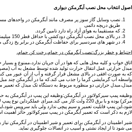
اصول انتخاب محل نصب آبگرمکن دیواری
طریق دریچه دائمی
که مستقیما به هوای آزاد راه دارد تامین گردد.
در بالای محل نصب آبگرمکن دودکشی با حداقل قطر 150 میلیمتر تعبیه شده باشد.
در شهر های سردسیر برای حفاظت آبگرمکن در برابر یخ زدگی م
احتیاط و خطر بزرگ:نصب آبگرمکن در حمام،رخت کن حمام،
اتاق خواب و کلیه محل هایی که هوا در آن جریان ندارد،ممنوع و بسیار
مبدل حرارتی عمل انتقال حرارت تولید شده توسط مشعل به آب (مصر
که به صورت افقی در بالای مشعل قرار گرفته و آب از آن عبور می کن
واسطه آب گرمایشی گرما را جذب می کند.که ما در آبگرمکن چند مبل مب
مبدل،مبدل حرارتی دو منظوره مربوط به دستگاه تک مبدل که تعمیر مب
وظیفه پمپ سیرکولاتور در آبگرمکن:وظیفه این پمپ در آبگرمکن به حر
مرکز) بوده و با برق 220 ولت کار می کند.مبرای ع
شود،این پمپ قابلیت تعمیر و سیم پیچی ندارد ولی باید سرویس شود،این
لازم به ذکر است که تعمیر آبگرمکن در پمپ سیرکولاتور حائز اهمیت ا
شیر اطمینان در آبگرمکن برای تعمیر و شیر اطمینان در آبگرمکن نیاز
می شود تا از ایجاد نشتی و آسیب در اتصالات جلوگیری نماید.