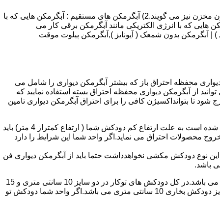
انواع آبگرمکن و تعمیر آبگرمکن عبارتند از : 1) آبگرمکن های گاز سوز : آب گرمکن های آنی دیواری,آبگرمکن های مخزن دار,آبگرمکن های بدون مخزن نیز می گویند.2) آبگرمکن های مستقیم : آبگرمکن هایی که با
ن هایی که با انرژی الکتریکی مانند آبگرمکن برقی کار می
 : آبگرمکن شمعک دار ( ترموکوپلی ) | آبگرمکن بدون شمعک ( آیونایز ),آبگرمکن پیلوت موقت
کن دیواری محفظه احتراق باز که بیشتر آبگرمکن دیواری را شامل می
 ممنوع می باشد.پس اگر متراژ واحدشما کمتر از 60 متر مربع می باشدتنها می توانید از آبگرمکن دیواری محفظه احتراق بسته استفاده نمایید که
ه خارج شود تا بتوانداکسیژن کافی را برای احتراق آبگرمکن دیواری تامین
۲-طبقه واحد:مورد بعدی که در انتخاب آبگرمکن دیواری تاثیر گذار است طبقه وقوع ساختمان است،اگر واحد شما در طبقه آخرساختمان واقع شده است به علت ارتفاع کم دودکش شما ( ارتفاع کمتراز 4 متر) باید
روج محصولات احتراق می نماید.اگر واحد شما این شرایط را دارد
ه این نوع دودکش مکشی نخواهدداشت حتما باید از آبگرمکن دیواری فن
۴-سایز دودکش واحد:اگر واحد شما دارای دودکش تو کار تا پشت بام می باشد سایز این دودکش تعیین کننده نوع آبگرمکن دیواری انتخابی شما می باشد.در کل دودکش های توکار در دو سایز 10 سانتی متری و 15
سانتی متری می باشد به عبارت دیگر قطر دودکش داخل کار این ابعاد می باشد.برای اینکه بهتر بتوانیم منظورمان را برسانیم دودکش های سایز دودکش بخاری 10 سانتی متری می باشد.اگر واحد شما دودکش تو