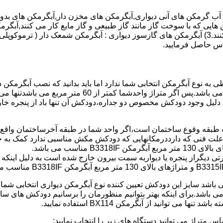
هایی که با سوخت گاز مانند گاز طبیعی و گاز مایع کار می کنند,آبگرمک
کنند,آبگرمکن هایی که با انرژی حیدری مانند آبگرمکن حیدری کار می کنند.3) آبگرمکن های گازسوز دیواری
باطی به نوع آبگرمکن انتخابی شما ندارد اما باید بدانید که نصب آبگرم
شود طبق مبحث 17 مقرارت ساختما در متراژ های زیر 60 متر
این دستگاه به دلیل وجود دودکش مخصوص دو جداره،دودکش آن تنها باد از پنجر
به علت فنی که دارددرمکانهایی که دودکش مکش مناسبی ندارد کمک به خ
رتی دیگراز پنجره یا دیواربه سمت بیرون خارج شده است به دلیل اینک