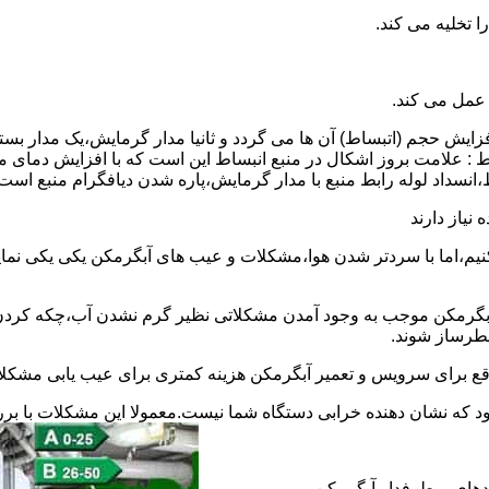
 عمل می کند.
 افزایش حجم (اتبساط) آن ها می گردد و ثانیا مدار گرمایش،یک مدار ب
 : علامت بروز اشکال در منبع انبساط این است که با افزایش دمای م
ساط،انسداد لوله رابط منبع با مدار گرمایش،پاره شدن دیافگرام منبع است
نیاز دارند
نیم،اما با سردتر شدن هوا،مشکلات و عیب های آبگرمکن یکی یکی نمای
رمکن موجب به وجود آمدن مشکلاتی نظیر گرم نشدن آب،چکه کردن آ
طرساز شوند.
وقع برای سرویس و تعمیر آبگرمکن هزینه کمتری برای عیب یابی مشکلا
د که نشان دهنده خرابی دستگاه شما نیست.معمولا این مشکلات با ب
ندهای پرطرفدار آبگرمکن