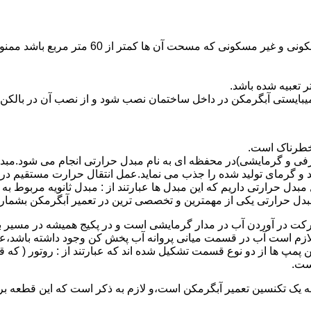
نصب وسایل گاز سوز پر مصرف مانند آبگرمکن د
یبایستی آبگرمکن در داخل ساختمان نصب شود و از نصب آن در بالکن،
 خطرناک است.
فی و گرمایشی)در محفظه ای به نام مبدل حرارتی انجام می شود.مب
د و گرمای تولید شده را جذب می نماید.عمل انتقال حرارت مستقیم د
دل حرارتی داریم که این مبدل ها عبارتند از : مبدل ثانویه مربوط ب
دل حرارتی یکی از مهمترین و تخصصی ترین در تعمیر آبگرمکن بشمار 
کت در آوردن آب در مدار گرمایشی است و در پکیج همیشه در مسیر بر
ملکرداین نوع پمپ لازم است آب در قسمت میانی پروانه آب پخش کن وجود داشته
 پمپ ها از دو نوع قسمت تشکیل شده اند که عبارتند از : روتور ( که
ست.
 به یک تکنسین تعمیر آبگرمکن است،و لازم به ذکر است که این قطعه ب