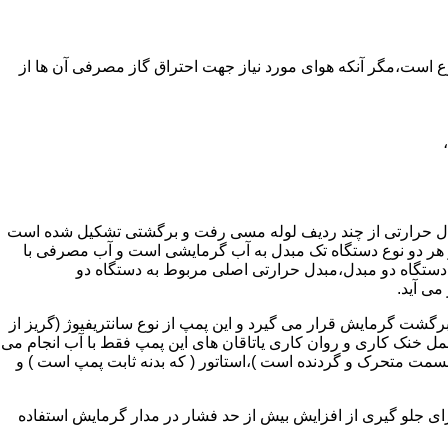
ر واحدهای مسکونی و غیر مسکونی که مسحت آن ها کمتر از 60 متر مربع باشد ممنوع است،مگر آنکه هوای مورد نیاز جهت احتراق گاز مصرفی آن ها از
دل حرارتی از چند ردیف لوله مسی رفت و برگشتی تشکیل شده است
ر هر دو نوع دستگاه تک مبدل به آب گرمایشی است و آب مصرفی با
ه دستگاه دو مبدل،مبدل حرارتی اصلی مربوط به دستگاه دو
می آید.
گشت گرمایش قرار می گیرد و این پمپ از نوع سانتریفیوژ (گریز از
 باشد،عمل خنک کاری و روان کاری یاتاقان های این پمپ فقط با آب انجام می
 قسمت متحرک و گردنده است )،استاتور ( که بدنه ثابت پمپ است ) و
رای جلو گیری از افزایش بیش از حد فشار در مدار گرمایش استفاده