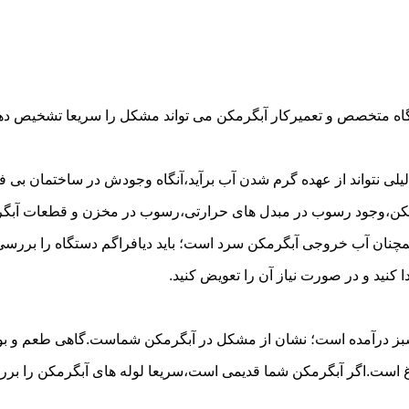
گاه متخصص و تعمیرکار آبگرمکن می تواند مشکل را سریعا تشخیص دهد 
لی نتواند از عهده گرم شدن آب برآید،آنگاه وجودش در ساختمان بی فای
مکن،وجود رسوب در مبدل های حرارتی،رسوب در مخزن و قطعات آبگرم
مچنان آب خروجی آبگرمکن سرد است؛ باید دیافراگم دستگاه را بررسی 
کنید و در صورت نیاز آن را تعویض کنید.
 سبز درآمده است؛ نشان از مشکل در آبگرمکن شماست.گاهی طعم و بوی 
ست.اگر آبگرمکن شما قدیمی است،سریعا لوله های آبگرمکن را بررسی