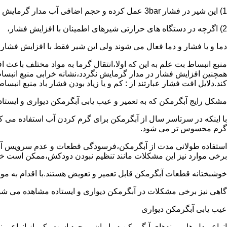
1) این شیر در فشار 3bar عمل کرده و حجم اضافی آب مدار گرمایش را تخلیه می کند.
2) اگرچه در دستگاه های حرارتی شیرهای اطمینان با افزایش فشار،
دما و یا فشار و دما فعال می شوند ولی این شیر فقط با افزایش فشار
منبع انبساط بت علم به این که اولا،انتقال گرما به مواد مختلف باعث
همچنین افزایش فشار در مدار گرمایش نگردد،نشانه خرابی منبع انبساط
کند.دلایل افت فشار عبارتند از : کم و یا زیاد بودن فشار باد منبع انب
مشکل رایج آبگرمکن که به تعمیر و عیب یابی آبگرمکن دیواری و ایستاده 
با اینکه در سرتاسر سال از آبگرمکن برای گرم کردن آب استفاده می ک
گرم محسوس تر می شود.
استفاده طولانی مدت از آبگرمکن،فرسودگی قطعات و عدم سرویس آبگ
برخی موارد نیز این مشکلات مانند تنظیم نبودن دودکش،ممکن است خ
خوشبختانه قطعات آبگرمکن قابل تعمیر و تعویض هستند.با اقدام به م
گاهی نیز برخی مشکلات در آبگرمکن دیواری و ایستاده مشاهده می شو
عیب یابی آبگرمکن دیواری
انواع مدل ها و برندهای آبگرمکن در ایران موجود است.یکی از انواع بر