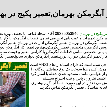
 آبگرمکن بهرمان,تعمیر پکیج در به
ر پکیج در بهرمان
,09225053846-آقای سجاد فتاحی-با تخفیف
یر پکیج,تعمیرات و عیب یابی تخصصی تمامی قطعات آبگرمکن با گاران
نصب آبگرمکن در بهرمان,تعمیر آبگرمکن ادارات در بهرمان,تعمیر آبگرم
 سرویس آبگرمکن،متخصص تعمیر آبگرمکن،بهترین تعمیر کار ابگرمکن 
ب یابی تخصصی تمامی قطعات آبگرمکن با گارانتی معتبر و قیمت مناسب
کار,تعمیر آبگرمکن دیواری لورچ,تعمیر آبگرمکن دیواری سایوا,تعمیر آب
تعمیر آبگرمکن گازی،آبگرمکن برقی یا آبگرمکن ایستاده ​ آبگرمکن طراحی شده است که دارای استانداردهای ANSI است
خاموش کننده هوا سوخت یک نوع حفاظتی دوگانه را
 از عواملی مانند : مسدود شدن شعله با آستر،گرد
می کندو با طراحی NOX و با استفاده از اکسید نیتروژن پایین و ثبت اختراع سیستم
ا کاهش می دهد،و در این صورت شما آب گرم بیشتری
اید به نمایندگی تعمیر آبگرمکن تماس بگیرید.