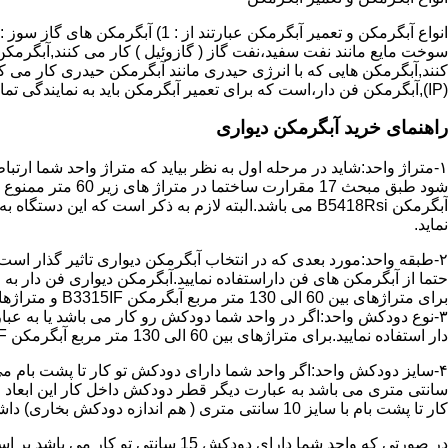
سوخت مایع مانند نفت سفید،نفت گاز ( گازوئیل ) کار می کنند,آبگرمکن 
(IP),آبگرمکن فن دار،است که برای تعمیر آبگرمکن باید به نمایندگی تماس حاصل فرمایید.
راهنمای خرید آبگرمکن دیواری
۱-متراژ واحد:شاید در مرحله اول به نظر بیاید که متراژ واحد شما ارت
آبگرمکن B5418Rsi می باشد.البته لازم به ذکر است که 
نماید.
حتما از آبگرمکن های فن داراستفاده نمایید.آبگرمکن دیواری فن دار 
برای متراژهای بین 60 الی 130 متر مربع آبگرمکن B3315IF و متراژهای بالای 130 متر مربع آبگرمکن B3318IF مناسب می باشد.
۳-نوع دودکش واحد:اگر در واحد شما دودکش رو کار می باشد یا به عبا
دار استفاده نمایید.برای متراژهای بین 60 الی 130 متر مربع آبگرمکن B3315IF و متراژهای بالای 130 متر مربع آبگرمکن B3318IF مناسب می باشد.
کار تا پشت بام با سایز 10 سانتی متری ( هم اندازه دودکش بخاری) داشته باشد تنها می توانید از آبگرمکن BX114 استفاده نمایید.
در صورتی که واحد شما دارای دودکش 15 سانتی تو کار می باشد بر اساس متراژ می توانید دستگاه های زیر را انتخاب نمایید: