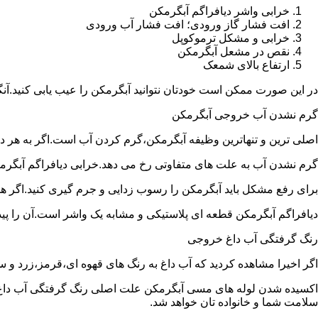
خرابی واشر دیافراگم آبگرمکن
افت فشار گاز ورودی؛ افت فشار آب ورودی
خرابی و مشکل ترموکوپل
نقص در مشعل آبگرمکن
ارتفاع بالای شمعک
در این صورت ممکن است خودتان نتوانید آبگرمکن را عیب یابی کنید.آن
گرم نشدن آب خروجی آبگرمکن
اصلی ترین و تنهاترین وظیفه آبگرمکن،گرم کردن آب است.اگر به هر دلی
گرم نشدن آب به علت های متفاوتی رخ می دهد.خرابی دیافراگم آبگر
برای رفع مشکل باید آبگرمکن را رسوب زدایی و جرم گیری کنید.اگر ه
دیافراگم آبگرمکن قطعه ای پلاستیکی و مشابه یک واشر است.آن را پیدا 
رنگ گرفتگی آب داغ خروجی
اگر اخیرا مشاهده کردید که آب داغ به رنگ های قهوه ای،قرمز،زرد و
اکسیده شدن لوله های مسی آبگرمکن علت اصلی رنگ گرفتگی آب داغ ا
سلامت شما و خانواده تان خواهد شد.