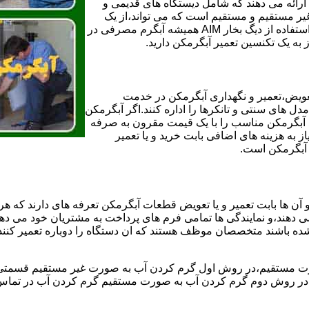
ائه می دهند که شامل دیستگاه های قدیمی و
لن و همچنین مخازن آب غیر مستقیم و مستقیم است که می تواند،از یک
سیستم دیگ بخار با کارآمدترین دیگهای آب مصرفی نیاز دارید و شما با استفاده از دیگ بخار AIM همیشه آبگرم مصرفی در
ز به یک تکنسین تعمیر آبگرمکن دارید.
عویض،تعمیر و نگهداری آبگرمکن در خدمت
 های سنتی و تانکرها را اداره کنند.اگر آبگرمکن
کند آبگرمکن مناسب را با یک قیمت مقرون به صرفه
ز به هزینه های اضافی بابت خرید و یا تعمیر
ر آبگرمکن است.
آن ها بابت تعمیر و یا تعویض قطعات آبگرمکن تعرفه های دارند که هر 
می دهند،و نمایندگی ها تمامی فرم های پرداخت به مشتریان خود می دهند
ده باشند متخصصان موظف هستند که ان دستگاه را دوباره تعمیر کنند و
 مستقیم،در روش اول گرم کردن آب به صورت غیر مستقیم قسمتی از 
ر روش دوم گرم کردن آب به صورت مستقیم گرم کردن آب در تماس مس