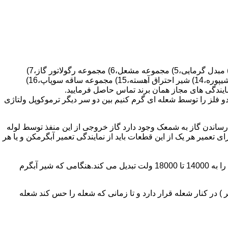
قطعات ساختمان آب گرم کن های دیواری شمعک دار عبارتند از : 1) کلاهک تعدیل،2) کلاهک تعدیل جریان دودکش،3) صفحه پشتی آبگرمکن،4) مبدل گرمایی،5) مجموعه مشعل،6) مجموعه رگولاتور گاز،7)
مجموعه رگولاتور آب،8) رویه آبگرمکن،9) صفحه پشتی آبگرمکن،10) رگولاتور آب در آبگرمکن های شمعک دار،11) بدنه،12) قاب برنجی،13) شیپوره،14) شیر احتراق آهسته،15) مجموعه ساقه سوپاپ،16)
و فلز را توسط شعله ای گرم کنیم بین دو سر دیگر ترموکوپل ولتاژی
ساندن گاز به شمعک وجود دارد گاز خروجی از این منفذ توسط لوله
عمیر هر یک از این قطعات باید از نمایندگی تعمیر آبگرمکن و یا هر
برد کنترل آبگرمکن:نیروی محرکه این برد از یک آدابتور یا دو عدد باتری 1/5 ولت تامین می شود.برای ایجاد جرقه یک تراس افزاینده این 3 ولت را به 14000 تا 18000 ولت تبدیل می کند.هنگامی که شیر آبگرم
در کنار شعله قرار دارد و تا زمانی که شعله را حس کند شعله