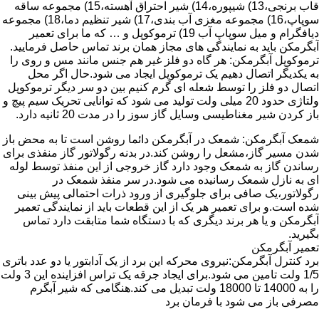
قاب برنجی،13) شیپوره،14) شیر احتراق آهسته،15) مجموعه ساقه
سوپاپ،16) مجموعه مغزی آب بندی،17) شیر تنظیم دما،18) مجموعه
دیافگرام و میل سوپاپ آب 19) ترموکوپل و … که ما برای تعمیر
آبگرمکن باید به نمایندگی های مجاز همان برند تماس حاصل فرمایید.
ترموکوپل آبگرمکن: هر گاه دو فلز غیر هم جنس مانند مس و روی را
به یکدیگر اتصال دهیم یک ترموکوپل ایجاد می شود.حال اگر محل
اتصال دو فلز را توسط شعله ای گرم کنیم بین دو سر دیگر ترموکوپل
ولتاژی حدود 20 میلی ولت تولید می شود که توانایی تحریک سیم پیچ و
باز کردن شیر مغناطیسی وسایل گاز سوز را در مدت 20 ثانیه دارد.
شمعک آبگرمکن: شمعک در آبگرمکن دائما روشن است تا به محض باز
شدن مسیر گاز،مشعل را روشن کند.در بدنه رگولاتور گاز منفذی برای
رساندن گاز به شمعک وجود دارد گاز خروجی از این منفذ توسط لوله
ای به نازل شمعک رسانیده می شود.در سر منفذ شمعک در
رگولاتور،یک صافی برای جلوگیری از ورود ذرات احتمالی پیش بینی
شده است.و برای تعمیر هر یک از این قطعات باید از نمایندگی تعمیر
آبگرمکن و یا هر برند دیگری که با دستگاه شما متابقت دارد تماس
بگیرید.
تعمیر آبگرمکن
برد کنترل آبگرمکن:نیروی محرکه این برد از یک آدابتور یا دو عدد باتری
1/5 ولت تامین می شود.برای ایجاد جرقه یک تراس افزاینده این 3 ولت
را به 14000 تا 18000 ولت تبدیل می کند.هنگامی که شیر آبگرم
مصرفی باز می شود با فرمان برد