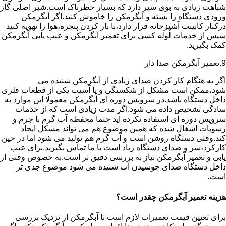
شباهت زیادی به بوی سیر دارد که بسیار خطرناک است.شیر اصلی گاز
ورودی دستگاه را بسته و آبگرمکن را خاموش کنید.اگر آبگرمکن
درکنار کابینت آشپزخانه قرار دارد،با باز کردن پنجره،هوا را تهویه کنید
سپس از خدمات لوله کشی برای تعمیر آبگرمکن و عیب یابی آبگرمکن
کمک بگیرید.
9.تعمیر آبگرمکن صدا دار
اگر به هنگام کار کردن صدای زیادی از آبگرمکن شنیده می
شود،ممکن است مشکل از شکستگی و یا آسیب یکی از قطعات فلزی
داخل دستگاه باشد.در سرویس دوره ای آبگرمکن معمولا این موارد به
سادگی تشخیص داده می شود.اگر مدت زیادی است که از خدمات
سرویس دوره ای استفاده نکرده اید حتما محفظه آب گرم با جرم و
رسوبات اشغال شده که همین موضوع هم می تواند مشکل ایجاد
کند.وقتی دستگاه روشن است و آب گرم هم تولید می شود اما در حین
کارکرد،سر و صدای دستگاه زیاد است با ما تماس بگیرید.برای عیب
یابی و تعمیر آبگرمکن نیاز به بررسی دقیق تر است.به خصوص وقتی از
داخل دستگاه صدای جوشیدن آب شنیده می شود موضوع جدی تر
است.
هزینه تعمیر آبگرمکن چقدر است؟
برای تعیین قیمت تعمیرات لازم است تا آبگرمکن از نزدیک بررسی