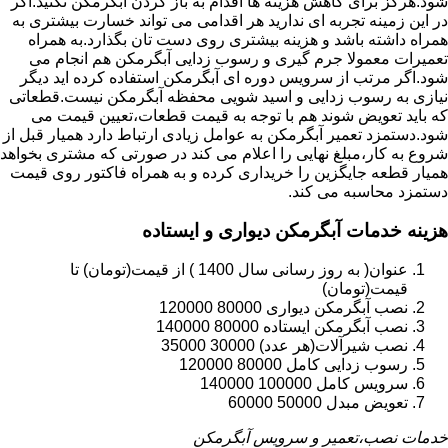
شود.هرگز برای کاهش هزینه ها اقدام به باز کردن آبگرمکن نکنید.اگر
در این زمینه تجربه ای ندارید هر اقدامی می تواند خسارت بیشتری به
همراه داشته باشد و هزینه بیشتری روی دست تان بگذارد.به همراه
تعمیرات معمولا جرم گیری و رسوب زدایی آبگرمکن هم انجام می
شود.اگر مرتب از سرویس دوره ای آبگرمکن استفاده کرده اید دیگر
نیازی به رسوب زدایی و اسید شویی محفظه آبگرمکن نیست.قطعاتی
که باید تعویض شوند هم با توجه به قیمت قطعات،تعیین قیمت می
شود.دستمزد تعمیر آبگرمکن به عوامل زیادی ارتباط دارد همیار قبل از
شروع به کار،مبلغ نهایی را اعلام می کند در صورتی که مشتری بخواهد
همیار قطعه جایگزین را خریداری کرده و به همراه فاکتور روی قیمت
دستمزد محاسبه می کند.
هزینه خدمات آبگرمکن دیواری و ایستاده
عنوان( به روز رسانی سال 1400 ) از قیمت(تومان) تا
قیمت(تومان)
نصب آبگرمکن دیواری 80000 120000
نصب آبگرمکن ایستاده 80000 140000
نصب شیرآلات(هر عدد) 30000 35000
رسوب زدایی کامل 80000 120000
سرویس کامل 100000 140000
تعویض مبدل 50000 60000
خدمات نصب،تعمیر و سرویس آبگرمکن