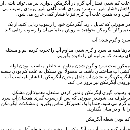
علت کم شدن فشار آب گرم در آبگرمکن دیواری نیز می تواند ناشی از
کاهش فشار شیر آب سرد ورودی باشد.گاهی شیر ورودی رسوب می
گیرد و به همین علت آب گرم نیز با فشار کمی خارج می شود.
در صورتی که تمایل دارید آبگرمکن خود را رسوب زدایی کنید،از یک
تعمیرکار آبگرمکن بخواهید به روش مطمئنی آن را رسوب زدایی کند.
سرد و گرم شدن آب
بارها همه ما سرد و گرم شدن مداوم آب را تجربه کرده ایم و مسئله
ای نیست که بتوانیم آن را نادیده بگیریم.
ممکن است سرد و گرم شدن مداوم به خاطر مناسب نبودن لوله
کشی آب ساختمان باشد،اما معمولا این مشکل به علت کم بودن شعله
آبگرمکن،گرم نشدن آب داخل مخزن آبگرمکن یا فشار نامناسب آب
ورودی آبگرمکن نیز بروز می کند.
با رسوب گیری آبگرمکن و تمیز کردن مشعل،معمولا این مشکل
برطرف می شود.در صورتی که پس از رسوب گیری همچنان آب سرد
و گرم می شود،حتما با یک تعمیرکار تماس بگیرید و مشکلات آبگرمکن
را با او در میان بگذارید.
کم بودن شعله آبگرمکن
فرآیند گرم شدن آب در آبگرمکن با روشن شدن شعله آغاز می شود.در