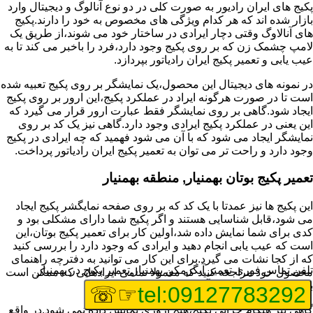
پکیج های ایران رادیور به صورت کلی در دو نوع آنالوگ و دیجیتال وارد
بازار شده اند که هر کدام ویژگی های مخصوص به خود را دارند.پکیج
های آنالاوگ وقتی دچار ایرادی در ساختار خود می شوند،از طریق یک
لامپ چشمک زن که بر روی پکیج وجود دارد،فرد را باخبر می کند تا به
عیب یابی و تعمیر پکیج ایران رادیاتور بپردازد.
در نمونه های دیجیتال این محصول،یک نمایشگر بر روی پکیج تعبیه شده
است تا در صورت هرگونه ایراد در عملکرد پکیج،این ارور بر روی پکیج
ایجاد شود.گاهی بر روی نمایشگر فقط عبارت ارور قرار می گیرد که
این یعنی در عملکرد پکیج ایرادی وجود دارد.گاهی نیز یک کد بر روی
نمایشگر ایجاد می شود که با آن می شود فهمید که چه ایرادی در پکیج
وجود دارد و راحت تر می توان به تعمیر پکیج ایران رادیاتور پرداخت.
تعمیر پکیج بوتان بهمنیار, منطقه بهمنیار
این پکیج ها نیز عمدتا با یک کد که بر روی صفحه نمایگشر پکیج ایجاد
می شود،قابل شناسایی هستند و اگر پکیج شما دارای مشکلی بود و
کدی برای شما نمایش داده شد،اولین کار برای تعمیر پکیج بوتان،این
است که عیب یابی انجام دهید و ایرادی که وجود دارد را بررسی کنید
که از کجا نشات می گیرد.برای این کار می توانید به دفترچه راهنمای
تلفن تماس فوری
تعمیر آبگرمکن بهمنیار,تعمیر پکیج در بهمنیار
محصول خود مراجعه کنید که معمولا تمامی ایرادهایی که ممکن است
برای پکیج پیش بیاید در آن قرار گرفته است.
☞☏
tel:09127783292
گاهی نیز هنگام خرابی پکیج،هیچ اروری نمایش داده نمی شود.در واقع