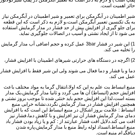
حائز اهمیت است.
شیر اطمینان در آبگرمکن برای تعمیر و شیر اطمینان در آبگرمکن نیاز
به یک تکنسین تعمیر آبگرمکن است،و لازم به ذکر است که این قطعه
برای جلو گیری از افزایش بیش از حد فشار در مدار گرمایش استفاده
می شود تا از ایجاد نشتی و آسیب در اتصالات جلوگیری نماید.
1) این شیر در فشار 3bar عمل کرده و حجم اضافی آب مدار گرمایش
را تخلیه می کند.
2) اگرچه در دستگاه های حرارتی شیرهای اطمینان با افزایش فشار،
دما و یا فشار و دما فعال می شوند ولی این شیر فقط با افزایش فشار
عمل می کند.
منبع انبساط بت علم به این که اولا،انتقال گرما به مواد مختلف باعث
افزایش حجم (اتبساط) آن ها می گردد و ثانیا مدار گرمایش،یک مدار
بسته است،لذا این افزایش حجم باید خنثی شده تا موجب بروز نشتی و
همچنین افزایش فشار در مدار گرمایش نگردد،نشانه خرابی منبع
انبساط : علامت بروز اشکال در منبع انبساط این است که با افزایش
دمای مدار گرمایش فشار آن نیز افزایش و با کاهش دما،فشار نیز
افت می کند.دلایل افت فشار عبارتند از : کم و یا زیاد بودن فشار باد
منبع انبساط،انسداد لوله رابط منبع با مدار گرمایش،پاره شدن
دیافگرام منبع است.