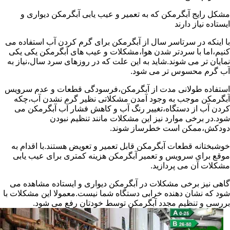
مشکل رایج آبگرمکن که به تعمیر و عیب یابی آبگرمکن دیواری و
ایستاده نیاز دارند
با اینکه در سرتاسر سال از آبگرمکن برای گرم کردن آب استفاده می
کنیم،اما با سردتر شدن هوا،مشکلات و عیب های آبگرمکن یکی یکی
نمایان تر می شوند.شاید به این علت که در روزهای سرد سال،نیاز به
آب گرم محسوس تر می شود.
استفاده طولانی مدت از آبگرمکن،فرسودگی قطعات و عدم سرویس
آبگرمکن موجب به وجود آمدن مشکلاتی نظیر گرم نشدن آب،چکه
کردن آب از دستگاه،تغییر رنگ آب و کاهش فشار آب آبگرمکن می
شود.در برخی موارد نیز این مشکلات مانند تنظیم نبودن
دودکش،ممکن است خطرساز شوند.
خوشبختانه قطعات آبگرمکن قابل تعمیر و تعویض هستند.با اقدام به
موقع برای سرویس و تعمیر آبگرمکن هزینه کمتری برای عیب یابی
مشکلات آن می پردازید.
گاهی نیز برخی مشکلات در آبگرمکن دیواری و ایستاده مشاهده می
شود که نشان دهنده خرابی دستگاه شما نیست.معمولا این مشکلات با
بررسی و تنظیم مجدد آبگرمکن توسط خودتان رفع می شود.