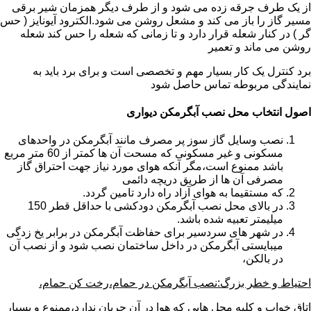
از یک طرف جرقه زده می شود و از طرف دیگر همزمان شیر برقی
مسیر گاز را باز می کند و مشعل روشن می شود.الکترود آیونایز ( حس
گر ) در کنار شعله قرار دارد و تا زمانی که شعله را حس کند شعله
روشن می ماند و تعمیر
برد کنترل یک کار بسیار مهم و تخصصی است و برای برد باید به
نمایندگی مربوطه تماس حاصل شود
اصول انتخاب محل نصب آبگرمکن دیواری
نصب وسایل گاز سوز پر مصرف مانند آبگرمکن در واحدهای
مسکونی و غیر مسکونی که مسحت آن ها کمتر از 60 متر مربع
باشد ممنوع است،مگر آنکه هوای مورد نیاز جهت احتراق گاز
مصرفی آن ها از طریق دریچه دائمی
که مستقیما به هوای آزاد راه دارد تامین گردد.
در بالای محل نصب آبگرمکن دودکشی با حداقل قطر 150
میلیمتر تعبیه شده باشد.
در شهر های سردسیر برای حفاظت آبگرمکن در برابر یخ زدگی
میبایستی آبگرمکن در داخل ساختمان نصب شود و از نصب آن
در بالکن،
احتیاط و خطر بزرگ:نصب آبگرمکن در حمام،رخت کن حمام،
اتاق خواب و کلیه محل هایی که هوا در آن جریان ندارد،ممنوع و بسیار