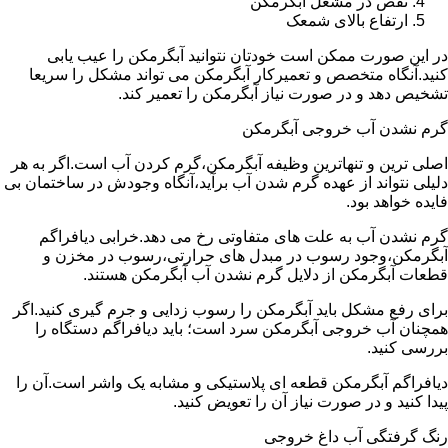
نقص در مشعل آبگرمکن
ارتفاع بالای شمعک
در این صورت ممکن است خودتان نتوانید آبگرمکن را عیب یابی
کنید.آنگاه متخصص و تعمیرکار آبگرمکن می تواند مشکل را سریعا
تشخیص دهد و در صورت نیاز آبگرمکن را تعمیر کند.
گرم نشدن آب خروجی آبگرمکن
اصلی ترین و تنهاترین وظیفه آبگرمکن،گرم کردن آب است.اگر به هر
دلیلی نتواند از عهده گرم شدن آب برآید،آنگاه وجودش در ساختمان بی
فایده خواهد بود.
گرم نشدن آب به علت های متفاوتی رخ می دهد.خرابی دیافراگم
آبگرمکن،وجود رسوب در مبدل های حرارتی،رسوب در مخزن و
قطعات آبگرمکن از دلایل گرم نشدن آب آبگرمکن هستند.
برای رفع مشکل باید آبگرمکن را رسوب زدایی و جرم گیری کنید.اگر
همچنان آب خروجی آبگرمکن سرد است؛ باید دیافراگم دستگاه را
بررسی کنید.
دیافراگم آبگرمکن قطعه ای پلاستیکی و مشابه یک واشر است.آن را
پیدا کنید و در صورت نیاز آن را تعویض کنید.
رنگ گرفتگی آب داغ خروجی