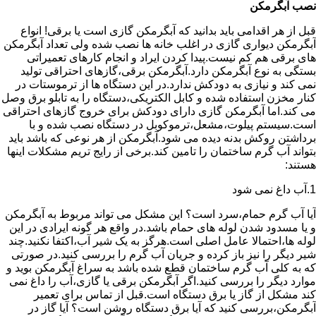
نصب آبگرمکن
قبل از هر اقدامی باید بدانید که آبگرمکن گازی است یا برقی! انواع
آبگرمکن دیواری گازی در اغلب خانه ها نصب شده ولی تعداد آبگرمکن
های برقی هم کم نیست.پیدا کردن ایراد و انجام کارهای تعمیراتی
بستگی به نوع آبگرمکن دارد.آبگرمکن برقی،گازهای احتراقی تولید
نمی کند و نیازی به دودکش ندارد.در این دستگاه ها از ترموستات در
کنار مخزن استفاده شده و کابل الکتریکی،دستگاه را به تابلو برق وصل
می کند.اما آبگرمکن گازی دارای دودکش برای خروج گازهای احتراقی
است.سیستم پیلوت،مشعل،ترموکوبل در دستگاه نصب شده و با
برداشتن روکش بدنه دیده می شود.آبگرمکن از هر نوعی که باشد باید
بتواند آب گرم ساختمان را تامین کند.برخی از رایج تریم مشکلات اینها
هستند:
1.آب داغ نمی شود
آیا آب گرم حمام،سرد است؟ این مشکل می تواند مربوط به آبگرمکن
و یا مسدود شدن لوله های حمام باشد.در واقع هر گونه ایرادی در این
لوله ها،احتمالا عامل اصلی است.هرگز به یک شیر آب،اکتفا نکنید.چند
شیر دیگر را نیز باز کرده و جریان آب گرم را بررسی کنید.در صورتی
که به کلی آب گرم ساختمان قطع شده باشد به سراغ آبگرمکن بوید و
موارد دیگر را بررسی کنید.اگر آبگرمکن برقی یا گازی،آب را داغ نمی
کند مشکل از گاز یا برق دستگاه است.قبل از تماس برای تعمیر
آبگرمکن،بررسی کنید که آیا برق دستگاه روشن است؟ آیا گاز در