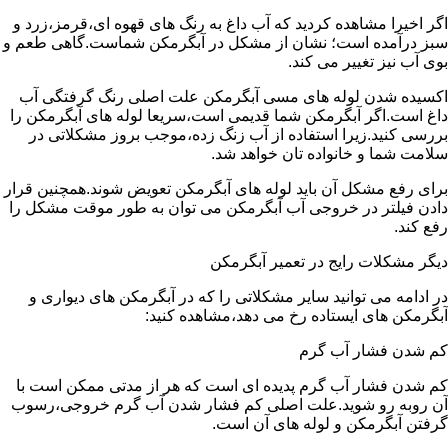
اگر اخیرا مشاهده کردید که آب داغ به رنگ های قهوه ای،قرمز،زرد و
سبز درآمده است؛ نشان از مشکل در آبگرمکن شماست.گاهی طعم و
بوی آب نیز تغییر می کند.
اکسیده شدن لوله های مسی آبگرمکن علت اصلی رنگ گرفتگی آب
داغ است.اگر آبگرمکن شما قدیمی است،سریعا لوله های آبگرمکن را
بررسی کنید.زیرا استفاده از آب زنگ زده،موجب بروز مشکلاتی در
سلامت شما و خانواده تان خواهد شد.
برای رفع مشکل آن باید لوله های آبگرمکن تعویض شوند.همچنین قرار
دادن فیلتر در خروجی آب آبگرمکن می توان به طور موقت مشکل را
رفع کند.
دیگر مشکلات رایج در تعمیر آبگرمکن
در ادامه می توانید سایر مشکلاتی را که در آبگرمکن های دیواری و
آبگرمکن های ایستاده رخ می دهد،مشاهده کنید:
کم شدن فشار آب گرم
کم شدن فشار آب گرم پدیده ای است که هر از مدتی ممکن است با
آن روبه رو شوید.علت اصلی کم فشار شدن آب گرم خروجی،رسوب
گرفتن آبگرمکن و لوله های آن است.