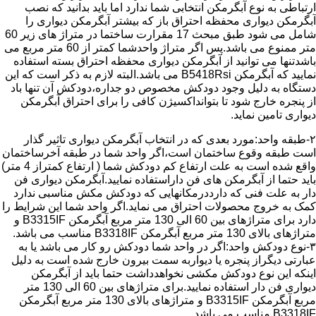
ارتباطی به نوع آبگرمکن انتخابی شما ندارد اما باید بدانید که نصب
آبگرمکن دیواری محفظه احتراق باز که بیشتر آبگرمکن دیواری را
شامل می شود طبق مبحث 17 مقرارت ساختما در متراژ های زیر 60
متر ممنوع می باشد.پس اگر متراژ واحدشما کمتر از 60 متر مربع می
باشدتنها می توانید از آبگرمکن دیواری محفظه احتراق بسته استفاده
نمایید که آبگرمکن B5418Rsi می باشد.البته لازم به ذکر است که این
دستگاه به دلیل وجود دودکش مخصوص دو جداره،دودکش آن تنها باد
از پنجره خارج شود تا بتوانداکسیژن کافی را برای احتراق آبگرمکن
دیواری تامین نماید.
۲-طبقه واحد:مورد بعدی که در انتخاب آبگرمکن دیواری تاثیر گذار
است طبقه وقوع ساختمان است،اگر واحد شما در طبقه آخرساختمان
واقع شده است به علت ارتفاع کم دودکش شما ( ارتفاع کمتراز 4 متر)
باید حتما از آبگرمکن های فن داراستفاده نمایید.آبگرمکن دیواری فن
دار به علت فنی که دارددرمکانهایی که دودکش مکش مناسبی ندارد
کمک به خروج محصولات احتراق می نماید.اگر واحد شما این شرایط را
دارد برای متراژهای بین 60 الی 130 متر مربع آبگرمکن B3315IF و
متراژهای بالای 130 متر مربع آبگرمکن B3318IF مناسب می باشد.
۳-نوع دودکش واحد:اگر در واحد شما دودکش رو کار می باشد یا به
عبارتی دیگراز پنجره یا دیواربه سمت بیرون خارج شده است به دلیل
اینکه این نوع دودکش مکشی نخواهدداشت حتما باید از آبگرمکن
دیواری فن دار استفاده نمایید.برای متراژهای بین 60 الی 130 متر
مربع آبگرمکن B3315IF و متراژهای بالای 130 متر مربع آبگرمکن
B3318IF مناسب می باشد.