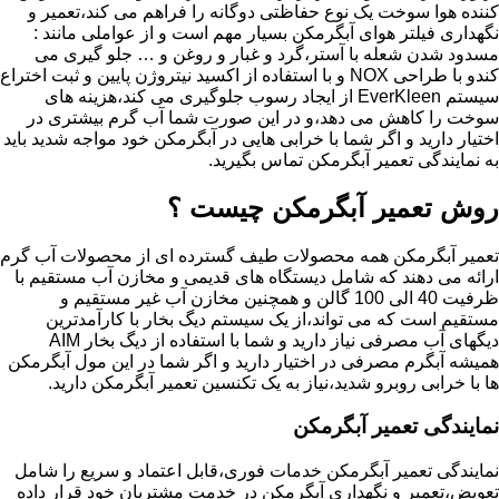
کننده هوا سوخت یک نوع حفاظتی دوگانه را فراهم می کند،تعمیر و
نگهداری فیلتر هوای آبگرمکن بسیار مهم است و از عواملی مانند :
مسدود شدن شعله با آستر،گرد و غبار و روغن و … جلو گیری می
کندو با طراحی NOX و با استفاده از اکسید نیتروژن پایین و ثبت اختراع
سیستم EverKleen از ایجاد رسوب جلوگیری می کند،هزینه های
سوخت را کاهش می دهد،و در این صورت شما آب گرم بیشتری در
اختیار دارید و اگر شما با خرابی هایی در آبگرمکن خود مواجه شدید باید
به نمایندگی تعمیر آبگرمکن تماس بگیرید.
روش تعمیر آبگرمکن چیست ؟
تعمیر آبگرمکن همه محصولات طیف گسترده ای از محصولات آب گرم
ارائه می دهند که شامل دیستگاه های قدیمی و مخازن آب مستقیم با
ظرفیت 40 الی 100 گالن و همچنین مخازن آب غیر مستقیم و
مستقیم است که می تواند،از یک سیستم دیگ بخار با کارآمدترین
دیگهای آب مصرفی نیاز دارید و شما با استفاده از دیگ بخار AIM
همیشه آبگرم مصرفی در اختیار دارید و اگر شما در این مول آبگرمکن
ها با خرابی روبرو شدید،نیاز به یک تکنسین تعمیر آبگرمکن دارید.
نمایندگی تعمیر آبگرمکن
نمایندگی تعمیر آبگرمکن خدمات فوری،قابل اعتماد و سریع را شامل
تعویض،تعمیر و نگهداری آبگرمکن در خدمت مشتریان خود قرار داده