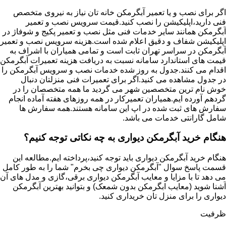
اگر برای نصب و یا تعمیر آبگرمکن خانه تان نیاز به نیروی متخصص
فنی دارید،اپلیکیشن را نصب کنید.قیمت سرویس نصب و تعمیر
آبگرمکن همانند سایر خدمات فنی مثل نصب و تعمیر پکیج و شوفاژ در
اپلیکیشن شفاف و دقیق اعلام شده است.هزینه سرویس نصب و تعمیر
آبگرمکن در سراسر تهران ثابت است و تمامی همیاران با اشراف به
قیمت های استاندارد سامانه نسبت به دریافت هزینه تعمیرات آبگرمکن
اقدام می کنند.جدول به روز شده خدمات نصب و سرویس آبگرمکن را
در جدول مشاهده می کنید.اگر برای تعمیرات فنی منزلتان دنبال
خوش نام ترین متخصصین شهر می گردید ما همه متخصصان را در
گردهم آورده ایم.همیاران تعمیرکار در همه روزهای هفته آماده انجام
سفارش های ثبت شده در اپ این سامانه هستند.همه سفارش ها
شامل گارانتی خدمات می باشد.
هنگام خرید آبگرمکن دیواری به چه نکاتی توجه کنیم؟
هنگام خرید آبگرمکن دیواری باید توجه کنید،پرداخته ایم.مطالعه این
قسمت پاسخ سوال "آبگرمکن دیواری چی بخرم" شما را به طور کامل
می دهد تا با مزایا و معایب آبگرمکن دیواری برقی،گازی و مدل های آن
آشنا شوید (معایب ابگرمکن بدون شمعک) و بتوانید بهترین آبگرمکن
دیواری را برای منزل تان خریداری کنید.
ظرفیت