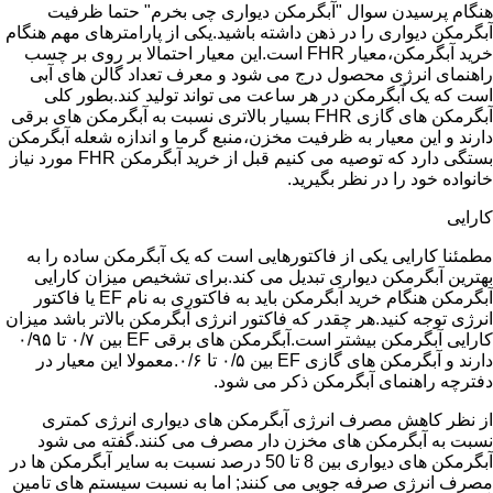
هنگام پرسیدن سوال "آبگرمکن دیواری چی بخرم" حتما ظرفیت
آبگرمکن دیواری را در ذهن داشته باشید.یکی از پارامترهای مهم هنگام
خرید آبگرمکن،معیار FHR است.این معیار احتمالا بر روی بر چسب
راهنمای انرژی محصول درج می شود و معرف تعداد گالن های آبی
است که یک آبگرمکن در هر ساعت می تواند تولید کند.بطور کلی
آبگرمکن های گازی FHR بسیار بالاتری نسبت به آبگرمکن های برقی
دارند و این معیار به ظرفیت مخزن،منبع گرما و اندازه شعله آبگرمکن
بستگی دارد که توصیه می کنیم قبل از خرید آبگرمکن FHR مورد نیاز
خانواده خود را در نظر بگیرید.
کارایی
مطمئنا کارایی یکی از فاکتورهایی است که یک آبگرمکن ساده را به
بهترین آبگرمکن دیواری تبدیل می کند.برای تشخیص میزان کارایی
آبگرمکن هنگام خرید آبگرمکن باید به فاکتوری به نام EF یا فاکتور
انرژی توجه کنید.هر چقدر که فاکتور انرژی آبگرمکن بالاتر باشد میزان
کارایی آبگرمکن بیشتر است.آبگرمکن های برقی EF بین ۰/۷ تا ۰/۹۵
دارند و آبگرمکن های گازی EF بین ۰/۵ تا ۰/۶.معمولا این معیار در
دفترچه راهنمای آبگرمکن ذکر می شود.
از نظر کاهش مصرف انرژی آبگرمکن های دیواری انرژی کمتری
نسبت به آبگرمکن های مخزن دار مصرف می کنند.گفته می شود
آبگرمکن های دیواری بین 8 تا 50 درصد نسبت به سایر آبگرمکن ها در
مصرف انرژی صرفه جویی می کنند; اما به نسبت سیستم های تامین