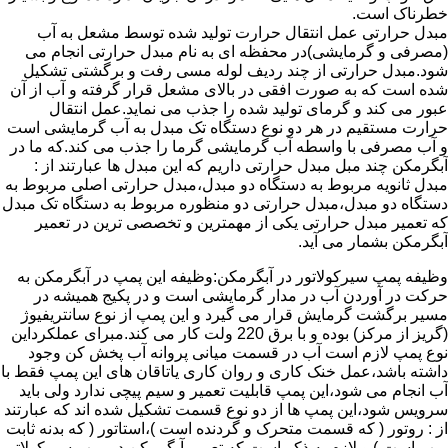
خطرناک است.
مبدل حرارتی عمل انتقال حرارت تولید شده توسط مشعل به آب
(مصرفی و گرمایشی)در محفظه ای به نام مبدل حرارتی انجام می
شود.مبدل حرارتی از چند ردیف لوله مسی رفت و برگشتی تشکیل
شده است که به صورت افقی در بالای مشعل قرار گرفته و آب از آن
عبور می کند و گرمای تولید شده را جذب می نماید.عمل انتقال
حرارت مستقیم در هر دو نوع دستگاه تک مبدل به آب گرمایشی است
و آب مصرفی با واسطه آب گرمایشی گرما را جذب می کند.که ما در
آبگرمکن چند مبل مبدل حرارتی داریم که این مبدل ها عبارتند از :
مبدل ثانویه مربوط به دستگاه دو مبدل،مبدل حرارتی اصلی مربوط به
دستگاه دو مبدل،مبدل حرارتی دو منظوره مربوط به دستگاه تک مبدل
که تعمیر مبدل حرارتی یکی از مهمترین و تخصصی ترین در تعمیر
آبگرمکن بشمار می آید.
وظیفه پمپ سیرکولاتور در آبگرمکن:وظیفه این پمپ در آبگرمکن به
حرکت در آوردن آب در مدار گرمایشی است و در پکیج همیشه در
مسیر برگشت گرمایش قرار می گیرد و این پمپ از نوع سانتریفیوژ
(گریز از مرکز) بوده و با برق 220 ولت کار می کند.مبرای عملکرداین
نوع پمپ لازم است آب در قسمت میانی پروانه آب پخش کن وجود
داشته باشد،عمل خنک کاری و روان کاری یاتاقان های این پمپ فقط با
آب انجام می شود،این پمپ قابلیت تعمیر و سیم پیچی ندارد ولی باید
سرویس شود،این پمپ ها از دو نوع قسمت تشکیل شده اند که عبارتند
از : روتور ( که قسمت متحرک و گردنده است )،استاتور ( که بدنه ثابت
پمپ است ) و لازم به ذکر است که تعمیر آبگرمکن در پمپ سیرکولاتور