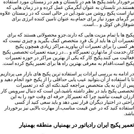
برخوردار باشد.پکیج ها هم در تابستان و هم در زمستان مورد استفاده
هستند.در تابستان به عنوان آبگرمکن عمل کرده و در زمان هایی که
نیاز است پکیج روشن می شود.این در حالی است که در زمستان علاوه
بر گرمای مورد نیاز برای حمام،به عنوان تامین کننده انرژی برای
شوفاژ،فن کوئل و …است.
پکیج ها با تمام مزیت هایی که دارند،جزو محصولاتی هستند که برای
تعمیرات آن ها باید از یک فرد متخصص کمک بگیرید و چیزی نیست که
هر کسی را برای تعمیرات آن بیاورید.مراکز زیادی همچون پکیج
کار،خدمت از ما،تهارن تعمیرگاه و …در زمینه تعمیرات تخصصی پکیج
فعالیت می کنند.پکیج کار که یکی از بهترین مراکز در حوزه تعمیرات
پکیج است،اقدام به معرفی بهترین راه ها برای تعمیر پکیج کرده است.
در ادامه به بررسی ایرادات پر استفاده ترین پکیج های بازار می پردازیم
تا با استفاده از آن،بتوانید عیب یابی حداقلی را از پکیج خود انجام دهید و
پس از آن به یک متخصص مراجعه کنید.نکته ای که در تعمیرات
تخصصی پکیج باید در نظر داشته باشید،این است که دنبال سرویس کار
ارزان قیمت نباشید چرا که تعمیرکار حرفه ای وقت خود را به این
راحتی در اختیار دیگران قرار نمی دهد و باید سعی کنید از کسی
استفاده کنید که در عین قیمت مناسب،از مهارت بالایی نیز برخوردار
باشد.
تعمیر پکیج ایران رادیاتور در بهمنیار, منطقه بهمنیار