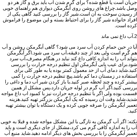
جریان است یا قطع شده؟ برای گرم شدن آب باید برق و گاز هر دو
وصل باشد.چراغ های روشن روی آبگرمکن دیواری هم راهنمای خوبی
از رسیدن سوخت به آن است.شیر گاز را بررسی کنید گاهی یکی از
افراد خانواده شیر گاز را برای احتیاط بسته و این موضوع را فراموش
کرده است.
2.آب داغ نمی ماند
آیا در حین حمام کردن آب سرد می شود؟ گاهی آبگرمکن روشن و آب
هم گرم است ولی بعد از چند دقیقه،آب سرد می شود.اگر آبگرمکن
بتواند آب را به اندازه کافی داغ کند نباید در هنگام مصرف،آب سرد
شود.برای عیب یابی آبگرمکن اول تنظیم درجه حرارت را بررسی
کنید.شاید دمای آب از حد معمول کمتر بوده یا به طور کلی برای
استفاده در زمستان دما کم باشد.پیچ تنظیم درجه حرارت را کمی
بیشتر کرده و چند لحظه صبر کنید.با باز کردن شیر آب دما و داغی را
بررسی کنید.اگر آب گرم در لوله جریان دارد،پس مشکل از همین
قسمت بوده ولی اگر با تنظیم درجه حرارت نیز با کمبود اب داغ مواجه
شدید،شاید وقت آن رسیده که یک آبگرمکن بزرگتر تهیه کنید.هزینه
تعمیر آبگرمکن را صرفه جویی کرده و یک دستگاه با توان بیشتر تهیه
کنید.
نکته: اگر آب گرمکن به تازگی با این مشکل مواجه شده و قبلا به خوبی
آب را به اندازه کافی گرم می کرد،مشکل از جای دیگری است و باید
تعمیر آبگرمکن را با بررسی بخش های دیگر ادامه دهید.شاید منبع آب