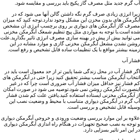
آب گرم جدید مثل مصرف گاز پکیج باید بررسی و مقایسه شود.
زیرا انرژی زیادی صرف گرم نگه داشتن گالن آنها می شود که در
آبگرمکن های بدون مخزن این مشکل وجود ندارد.توجه کنید که میزان
مصرف گاز آبگرمکن های دیواری بر روی برچسب انرژی آن مشخص
شده است.با توجه به مواردی مثل پیچ تنظیم شمعک آبگرمکن مخزنی
می توانید بیش از پیش در بهینه سازی مصرف انرژی تاثیر بگذارید.علت
روشن نشدن مشعل آبگرمکن مخزنی گازی و موارد مشابه در این
زمینه بیشتر مواقع با یک تنظیمات ساده قابل تشخیص و رفع است.
فشار آب
اگر فشار آب در محل زندگی شما پایین تر از حد معمول است باید در
انتخاب آبگرمکن مناسب بیشتر تحقیق کنید زیرا حتی در آبگرمکن های
کم فشار نیز حداقل میزان فشار آب ضروری است چرا که در غیر
اینصورت آبگرمکن روشن نمی شود.توصیه می شود در صورت امکان
از آبگرمکن مخزنی ایستاده استفاده کنید.یافتن علت کم شدن فشار
آب گرم در آبگرمکن دیواری متناسب با محیط و وضعیت نصب این
وسیله قابل تشخیص و بررسی است.
علاوه بر این موارد بررسی وضعیت ورودی و خروجی آبگرمکن دیواری
و توجه به نصب صحیح تجهیزات در هنگام راه اندازی آبگرمکن دیواری
در این امر تاثیر بسزایی دارد.