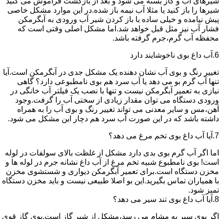
شیرهای آب و گاز بسته می شود و بعد از بازگشت فراموش می کنید
شیرها را باز کنید یا مثلا آب نیمه باز شده.در این موارد مشکل خاصی
پیش نیامده و خیلی ساده با باز کردن شیر آب ورودی به آبگرمکن
فشار آب نیز مثل قبل خواهد شد.اما مشکل اصلی وقتی است که
محفظه آب گرم،جرم گرفته باشد.
6.آب داغ بوی ناخوشایند دارد
تغییر رنگ و بوی آب نشان دهنده یک مشکل جدی در آبگرمکن است.آیا
تنها آب گرم بو می دهد یا آب سرد هم بوی نامطبوعی دارد؟ گاهی
نیازی به تعمیر آبگرمکن نیست و تنها با نصب یک فیلتر آب خانگی در
ورودی دستگاه می توان مقدار زیادی از سختی آب را گرفت.وجود
آهن،مس و سایر معدنی می تواند تغییر رنگ و بوی آب را به همراه
داشته باشد که در این صورت آب سرد هم دچار این مشکل می شود.
7.آیا آب داغ بوی تخم مرغ می دهد؟
اما اگر آب گرم بوی بدی دارد مشکل از غلظت بالای سولفات در لوله
است! بوی نامطبوع شبیه تخم مرغ از آب داغ نشانه جرم در لوله ها و
مخزن دستگاه است.برای تعمیر آبگرمکن دیواری و شستشوی مخزن
با همیاران تماس بگیرید.این بو اصلا طبیعی نیست و باید مخزن دستگاه
تمیز شود.
8.آیا آب داغ بوی تند سیر می دهد؟
اگر بوی سیر به مشام می رسد،مشکل از شیر گاز است.بوی گاز قوی