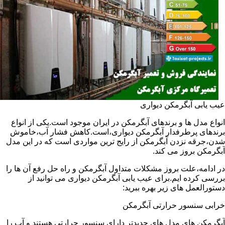
عیب یابی آبگرمکن دیواری
انواع مدل ها و برندهای آبگرمکن در ایران موجود است.یکی از انواع
برندهای پرطرفدار آبگرمکن دیواری،است.کاهش فشار آب،خاموش
شدن،جرقه نزدن آبگرمکن از رایج ترین مواردی است که در این مدل
آبگرمکن بروز می کند.
در ادامه،علت بروز مشکلات متداول آبگرمکن و راه حل رفع آن ها را
بررسی کرده ایم.برای عیب یابی آبگرمکن دیواری می توانید از
دستورالعمل های زیر بهره ببرید:
خرابی سنسور حرارتی آبگرمکن
آبگرمکن های مدل های جدیدتر دارای سنسور حرارتی هستند و آب را