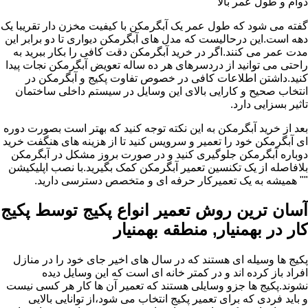
دوام و طول عمر بالا
گفته می شود که طول عمر یک آبگرمکن با کیفیت مخزن دار تقریبا یک
دهه است.این درحالیست که مدل های آبگرمکن دیواری تا دو برابر این
مدت عمر می کنند.اگر در خرید آبگرمکن دقت کافی را بکار ببرید به
راحتی می توانید از دردسرهای هر ده ساله تعویض آبگرمکن نجات پیدا
کنید.داشتن اطلاعات کافی در خصوص تفاوت پکیج و آبگرمکن در
انتخاب صحیح و کارایی بالای این وسایل در سیستم داخلی ساختمان
تاثیر بسزایی دارد.
بعد از خرید آبگرمکن به این نکته توجه کنید که بهتر است بصورت دوره
ای آبگرمکن خود را تعمیر و سرویس کنید تا از هزینه های هنگفت خرید
دوباره آبگرمکن جلوگیری کنید و در صورت بروز مشکل در آبگرمکن
بلافاصله از یک تکنسین تعمیر آبگرمکن کمک بگیرید.با نصب اپلیکیشن
"" همیشه به یک تعمیرکار حرفه ای و متخصص دسترسی دارید.
آسان ترین روش تعمیر انواع پکیج توسط پکیج
کار در بهمنیار, منطقه بهمنیار
پکیج ها وسیله ای هستند که در سال های اخیر جای خود را در منازل
افراد باز کرده اند و در کمتر خانه ای است که این وسایل دیده
نشوند.پکیج ها جزو وسایلی هستند که تعمیر آن ها کار هر کسی نیست
و باید فردی که برای تعمیر پکیج انتخاب می شود،از توانایی بالایی