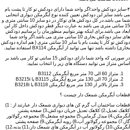
۴-سایز دودکش واحد:اگر واحد شما دارای دودکش تو کار تا پشت بام
می باشد سایز این دودکش تعیین کننده نوع آبگرمکن دیواری انتخابی
شما می باشد.در کل دودکش های توکار در دو سایز 10 سانتی متری و
15 سانتی متری می باشد به عبارت دیگر قطر دودکش داخل کار این
ابعاد می باشد.برای اینکه بهتر بتوانیم منظورمان را برسانیم دودکش
های سایز دودکش بخاری 10 سانتی متری می باشد.اگر واحد شما
دودکش تو کار تا پشت بام با سایز 10 سانتی متری ( هم اندازه دودکش
بخاری) داشته باشد تنها می توانید از آبگرمکن BX114 استفاده نمایید.
در صورتی که واحد شما دارای دودکش 15 سانتی تو کار می باشد بر
اساس متراژ می توانید دستگاه های زیر را انتخاب نمایید:
متراژ 60 الی 70 متر مربع آبگرمکن B3112
متراژ 70 الی 130 متر مربع آبگرمکن B3115 یا B3215i
متراژ بالاتر از 130 متر مربع آبگرمکن B3118 یا B3218i
قطعات آبگرمکن شمعک دار چیست ؟
قطعات ساختمان آب گرم کن های دیواری شمعک دار عبارتند از : 1)
کلاهک تعدیل،2) کلاهک تعدیل جریان دودکش،3) صفحه پشتی
آبگرمکن،4) مبدل گرمایی،5) مجموعه مشعل،6) مجموعه رگولاتور
گاز،7) مجموعه رگولاتور آب،8) رویه آبگرمکن،9) صفحه پشتی
آبگرمکن،10) رگولاتور آب در آبگرمکن های شمعک دار،11) بدنه،12)