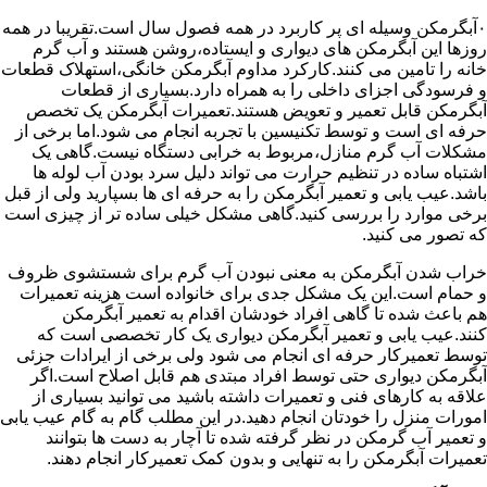
۰آبگرمکن وسیله ای پر کاربرد در همه فصول سال است.تقریبا در همه
روزها این آبگرمکن های دیواری و ایستاده،روشن هستند و آب گرم
خانه را تامین می کنند.کارکرد مداوم آبگرمکن خانگی،استهلاک قطعات
و فرسودگی اجزای داخلی را به همراه دارد.بسیاری از قطعات
آبگرمکن قابل تعمیر و تعویض هستند.تعمیرات آبگرمکن یک تخصص
حرفه ای است و توسط تکنیسین با تجربه انجام می شود.اما برخی از
مشکلات آب گرم منازل،مربوط به خرابی دستگاه نیست.گاهی یک
اشتباه ساده در تنظیم حرارت می تواند دلیل سرد بودن آب لوله ها
باشد.عیب یابی و تعمیر آبگرمکن را به حرفه ای ها بسپارید ولی از قبل
برخی موارد را بررسی کنید.گاهی مشکل خیلی ساده تر از چیزی است
که تصور می کنید.
خراب شدن آبگرمکن به معنی نبودن آب گرم برای شستشوی ظروف
و حمام است.این یک مشکل جدی برای خانواده است هزینه تعمیرات
هم باعث شده تا گاهی افراد خودشان اقدام به تعمیر آبگرمکن
کنند.عیب یابی و تعمیر آبگرمکن دیواری یک کار تخصصی است که
توسط تعمیرکار حرفه ای انجام می شود ولی برخی از ایرادات جزئی
آبگرمکن دیواری حتی توسط افراد مبتدی هم قابل اصلاح است.اگر
علاقه به کارهای فنی و تعمیرات داشته باشید می توانید بسیاری از
امورات منزل را خودتان انجام دهید.در این مطلب گام به گام عیب یابی
و تعمیر آب گرمکن در نظر گرفته شده تا آچار به دست ها بتوانند
تعمیرات آبگرمکن را به تنهایی و بدون کمک تعمیرکار انجام دهند.