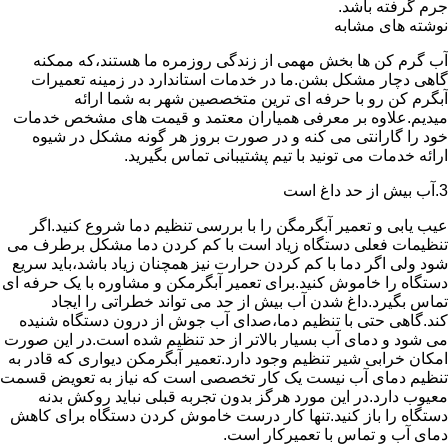
جرم گرفته باشد.
نوشته های مشابه
آب گرم کن ها بخش مهمی از زندگی روزمره ما هستند،که ممکنه
گاهی دچار مشکل بشن.ما در خدمات استاندارد در زمینه تعمیرات
آبگرم کن رو با حرفه ای ترین متخصصین شهر به شما ارائه
میدیم.علاوه بر معرفی همیاران معتمد و قیمت های مشخص خدمات
خود را گارانتی می کنه و در صورت بروز هر گونه مشکل در شیوه
ارائه خدمات می تونید با تیم پشتیبانی تماس بگیرید.
3.آب بیش از حد داغ است
عیب یابی و تعمیر آبگرمگن را با بررسی تنظیم دما شروع کنید.اگر
تنظیمات فعلی دستگاه زیاد است با کم کردن دما مشکل برطرف می
شود ولی اگر دما با کم کردن حرارت نیز همچنان زیاد باشد،باید سریع
دستگاه را خاموش کنید.برای تعمیر آبگرمکن و مشاوره با یک حرفه ای
تماس بگیرد.داغ شدن آب بیش از حد می تواند خطراتی را ایجاد
کند.گاهی حتی با تنظیم دما،صدای آب جوش از درون دستگاه شنیده
می شود و دمای آب بسیار بالاتر از حد تنظیم شده است.در این صورت
امکان خرابی شیر تنظیم وجود دارد.تعمیر آبگرمکن دیواری که قادر به
تنظیم دمای آب نیست یک کار تخصصی است که نیاز به تعویض قسمت
معیوب دارد.در این مورد هرگز بدون تجربه قبلی نباید روکش بدنه
دستگاه را باز کنید.تنها کار درست خاموش کردن دستگاه برای کاهش
دمای آب و تماس با تعمیرکار است.