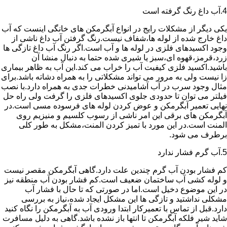
4.آب داغ رنگ گرفته است
یکی دیگر از مشکلات رایج در انواع آبگرمکن های خانگی اینست که آب
داغ خارج شده از لوله ها،شفاف نیست.رنگ گرفتن آب داغ ناشی از
وجود اکسیدهای فلزی در لوله ها و آب است.اگر رنگ آب داغ تازگی ها
زرد،قرمز،قهوه ای،سبز یا شیری شده حتما به دنبال منشا آن
باشید.اکسید فلزی کیفیت آب را خراب می کند.این آب به ظاهر بیماری
زا نیست ولی به مرور می تواند مشکلاتی را به همراه دشاته باشد.برای
مثال وجود سرب در آب آشامیدنی خطرات جدی به همراه دارد.با نصب
فیلتر می توان تا حدودی جلوی اکسیدهای فلزی را گرفت ولی راه حل
نهایی تعمیر آبگرمکن و عوض کردن لوله های فرسوده مسی است.در
آبگرمکن های برقی این امر ناشی از رسوب کلسیم و منیزیم روی
المنت است.در این مورد با تمیز کردن المنت،مشکل به طور کلی
برطرف می شود.
5.آب گرم فشار ندارد
کم فشار بودن آب گرم چندین علت دارد.گاهی آبگرمکن مقصر نیست
و لوله کشی آب ساختمان ضعیف است.کم فشار بودن آب منطقه نیز
در این موضوع دخیل است.اما در صورتی که تا حال با فشار آب
مشکلی نداشتید و تازگی ها این مشکل ایجاد شده،نیاز به بررسی
دارد.قبل از تماس با تعمیرکار ابتدا ورودی آب به آبگرمکن را نگاه کنید
شاید شیر فلکه آبگرمکن تا انتها باز نشده باشد.گاهی به دلیل مسافرت