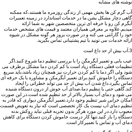
نوشته های مشابه
آب گرم کن ها بخش مهمی از زندگی روزمره ما هستند،که ممکنه
گاهی دچار مشکل بشن.ما در خدمات استاندارد در زمینه تعمیرات
آبگرم کن رو با حرفه ای ترین متخصصین شهر به شما ارائه
میدیم.علاوه بر معرفی همیاران معتمد و قیمت های مشخص خدمات
خود را گارانتی می کنه و در صورت بروز هر گونه مشکل در شیوه
ارائه خدمات می تونید با تیم پشتیبانی تماس بگیرید.
3.آب بیش از حد داغ است
عیب یابی و تعمیر آبگرمگن را با بررسی تنظیم دما شروع کنید.اگر
تنظیمات فعلی دستگاه زیاد است با کم کردن دما مشکل برطرف می
شود ولی اگر دما با کم کردن حرارت نیز همچنان زیاد باشد،باید سریع
دستگاه را خاموش کنید.برای تعمیر آبگرمکن و مشاوره با یک حرفه ای
تماس بگیرد.داغ شدن آب بیش از حد می تواند خطراتی را ایجاد
کند.گاهی حتی با تنظیم دما،صدای آب جوش از درون دستگاه شنیده
می شود و دمای آب بسیار بالاتر از حد تنظیم شده است.در این صورت
امکان خرابی شیر تنظیم وجود دارد.تعمیر آبگرمکن دیواری که قادر به
تنظیم دمای آب نیست یک کار تخصصی است که نیاز به تعویض قسمت
معیوب دارد.در این مورد هرگز بدون تجربه قبلی نباید روکش بدنه
دستگاه را باز کنید.تنها کار درست خاموش کردن دستگاه برای کاهش
دمای آب و تماس با تعمیرکار است.