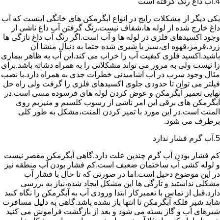
4.آب داغ رنگ گرفته است
یکی دیگر از مشکلات رایج در انواع آبگرمکن های خانگی اینست که آب
داغ خارج شده از لوله ها،شفاف نیست.رنگ گرفتن آب داغ ناشی از
وجود اکسیدهای فلزی در لوله ها و آب است.اگر رنگ آب داغ تازگی ها
زرد،قرمز،قهوه ای،سبز یا شیری شده حتما به دنبال منشا آن
باشید.اکسید فلزی کیفیت آب را خراب می کند.این آب به ظاهر بیماری
زا نیست ولی به مرور می تواند مشکلاتی را به همراه دشاته باشد.برای
مثال وجود سرب در آب آشامیدنی خطرات جدی به همراه دارد.با نصب
فیلتر می توان تا حدودی جلوی اکسیدهای فلزی را گرفت ولی راه حل
نهایی تعمیر آبگرمکن و عوض کردن لوله های فرسوده مسی است.در
آبگرمکن های برقی این امر ناشی از رسوب کلسیم و منیزیم روی
المنت است.در این مورد با تمیز کردن المنت،مشکل به طور کلی
برطرف می شود.
5.آب گرم فشار ندارد
کم فشار بودن آب گرم چندین علت دارد.گاهی آبگرمکن مقصر نیست
و لوله کشی آب ساختمان ضعیف است.کم فشار بودن آب منطقه نیز
در این موضوع دخیل است.اما در صورتی که تا حال با فشار آب
مشکلی نداشتید و تازگی ها این مشکل ایجاد شده،نیاز به بررسی
دارد.قبل از تماس با تعمیرکار ابتدا ورودی آب به آبگرمکن را نگاه کنید
شاید شیر فلکه آبگرمکن تا انتها باز نشده باشد.گاهی به دلیل مسافرت
شیرهای آب و گاز بسته می شود و بعد از بازگشت فراموش می کنید