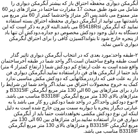
آبگرمکن دیواری محفظه احتراق باز که بیشتر آبگرمکن دیواری را
شامل می شود طبق مبحث 17 مقرارت ساختما در متراژ های زیر 60
متر ممنوع می باشد.پس اگر متراژ واحدشما کمتر از 60 متر مربع می
باشدتنها می توانید از آبگرمکن دیواری محفظه احتراق بسته استفاده
نمایید که آبگرمکن B5418Rsi می باشد.البته لازم به ذکر است که این
دستگاه به دلیل وجود دودکش مخصوص دو جداره،دودکش آن تنها باد
از پنجره خارج شود تا بتوانداکسیژن کافی را برای احتراق آبگرمکن
دیواری تامین نماید.
۲-طبقه واحد:مورد بعدی که در انتخاب آبگرمکن دیواری تاثیر گذار
است طبقه وقوع ساختمان است،اگر واحد شما در طبقه آخرساختمان
واقع شده است به علت ارتفاع کم دودکش شما ( ارتفاع کمتراز 4 متر)
باید حتما از آبگرمکن های فن داراستفاده نمایید.آبگرمکن دیواری فن
دار به علت فنی که دارددرمکانهایی که دودکش مکش مناسبی ندارد
کمک به خروج محصولات احتراق می نماید.اگر واحد شما این شرایط را
دارد برای متراژهای بین 60 الی 130 متر مربع آبگرمکن B3315IF و
متراژهای بالای 130 متر مربع آبگرمکن B3318IF مناسب می باشد.
۳-نوع دودکش واحد:اگر در واحد شما دودکش رو کار می باشد یا به
عبارتی دیگراز پنجره یا دیواربه سمت بیرون خارج شده است به دلیل
اینکه این نوع دودکش مکشی نخواهدداشت حتما باید از آبگرمکن
دیواری فن دار استفاده نمایید.برای متراژهای بین 60 الی 130 متر
مربع آبگرمکن B3315IF و متراژهای بالای 130 متر مربع آبگرمکن
B3318IF مناسب می باشد.