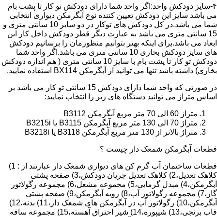
۴-سایز دودکش واحد:اگر واحد شما دارای دودکش تو کار تا پشت بام
می باشد سایز این دودکش تعیین کننده نوع آبگرمکن دیواری انتخابی
شما می باشد.در کل دودکش های توکار در دو سایز 10 سانتی متری و
15 سانتی متری می باشد به عبارت دیگر قطر دودکش داخل کار این
ابعاد می باشد.برای اینکه بهتر بتوانیم منظورمان را برسانیم دودکش
های سایز دودکش بخاری 10 سانتی متری می باشد.اگر واحد شما
دودکش تو کار تا پشت بام با سایز 10 سانتی متری ( هم اندازه دودکش
بخاری) داشته باشد تنها می توانید از آبگرمکن BX114 استفاده نمایید.
در صورتی که واحد شما دارای دودکش 15 سانتی تو کار می باشد بر
اساس متراژ می توانید دستگاه های زیر را انتخاب نمایید:
متراژ 60 الی 70 متر مربع آبگرمکن B3112
متراژ 70 الی 130 متر مربع آبگرمکن B3115 یا B3215i
متراژ بالاتر از 130 متر مربع آبگرمکن B3118 یا B3218i
قطعات آبگرمکن شمعک دار چیست ؟
قطعات ساختمان آب گرم کن های دیواری شمعک دار عبارتند از : 1)
کلاهک تعدیل،2) کلاهک تعدیل جریان دودکش،3) صفحه پشتی
آبگرمکن،4) مبدل گرمایی،5) مجموعه مشعل،6) مجموعه رگولاتور
گاز،7) مجموعه رگولاتور آب،8) رویه آبگرمکن،9) صفحه پشتی
آبگرمکن،10) رگولاتور آب در آبگرمکن های شمعک دار،11) بدنه،12)
قاب برنجی،13) شیپوره،14) شیر احتراق آهسته،15) مجموعه ساقه