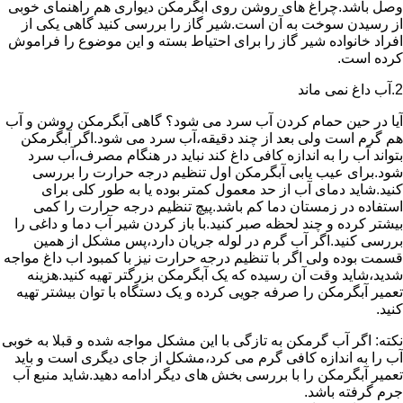
وصل باشد.چراغ های روشن روی آبگرمکن دیواری هم راهنمای خوبی
از رسیدن سوخت به آن است.شیر گاز را بررسی کنید گاهی یکی از
افراد خانواده شیر گاز را برای احتیاط بسته و این موضوع را فراموش
کرده است.
2.آب داغ نمی ماند
آیا در حین حمام کردن آب سرد می شود؟ گاهی آبگرمکن روشن و آب
هم گرم است ولی بعد از چند دقیقه،آب سرد می شود.اگر آبگرمکن
بتواند آب را به اندازه کافی داغ کند نباید در هنگام مصرف،آب سرد
شود.برای عیب یابی آبگرمکن اول تنظیم درجه حرارت را بررسی
کنید.شاید دمای آب از حد معمول کمتر بوده یا به طور کلی برای
استفاده در زمستان دما کم باشد.پیچ تنظیم درجه حرارت را کمی
بیشتر کرده و چند لحظه صبر کنید.با باز کردن شیر آب دما و داغی را
بررسی کنید.اگر آب گرم در لوله جریان دارد،پس مشکل از همین
قسمت بوده ولی اگر با تنظیم درجه حرارت نیز با کمبود اب داغ مواجه
شدید،شاید وقت آن رسیده که یک آبگرمکن بزرگتر تهیه کنید.هزینه
تعمیر آبگرمکن را صرفه جویی کرده و یک دستگاه با توان بیشتر تهیه
کنید.
نکته: اگر آب گرمکن به تازگی با این مشکل مواجه شده و قبلا به خوبی
آب را به اندازه کافی گرم می کرد،مشکل از جای دیگری است و باید
تعمیر آبگرمکن را با بررسی بخش های دیگر ادامه دهید.شاید منبع آب
جرم گرفته باشد.