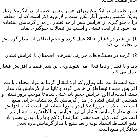
شیر اطمینان در آبگرمکن برای تعمیر و شیر اطمینان در آبگرمکن نیاز
به یک تکنسین تعمیر آبگرمکن است،و لازم به ذکر است که این قطعه
برای جلو گیری از افزایش بیش از حد فشار در مدار گرمایش استفاده
می شود تا از ایجاد نشتی و آسیب در اتصالات جلوگیری نماید.
1) این شیر در فشار 3bar عمل کرده و حجم اضافی آب مدار گرمایش
را تخلیه می کند.
2) اگرچه در دستگاه های حرارتی شیرهای اطمینان با افزایش فشار،
دما و یا فشار و دما فعال می شوند ولی این شیر فقط با افزایش فشار
عمل می کند.
منبع انبساط بت علم به این که اولا،انتقال گرما به مواد مختلف باعث
افزایش حجم (اتبساط) آن ها می گردد و ثانیا مدار گرمایش،یک مدار
بسته است،لذا این افزایش حجم باید خنثی شده تا موجب بروز نشتی و
همچنین افزایش فشار در مدار گرمایش نگردد،نشانه خرابی منبع
انبساط : علامت بروز اشکال در منبع انبساط این است که با افزایش
دمای مدار گرمایش فشار آن نیز افزایش و با کاهش دما،فشار نیز
افت می کند.دلایل افت فشار عبارتند از : کم و یا زیاد بودن فشار باد
منبع انبساط،انسداد لوله رابط منبع با مدار گرمایش،پاره شدن
دیافگرام منبع است.