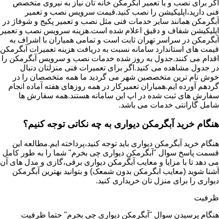
اگر برای نصب و یا تعمیر آبگرمکن خانه تان نیاز به نیروی متخصص
فنی دارید،اپلیکیشن را نصب کنید.قیمت سرویس نصب و تعمیر
آبگرمکن همانند سایر خدمات فنی مثل نصب و تعمیر پکیج و شوفاژ در
اپلیکیشن شفاف و دقیق اعلام شده است.هزینه سرویس نصب و تعمیر
آبگرمکن در سراسر تهران ثابت است و تمامی همیاران با اشراف به
قیمت های استاندارد سامانه نسبت به دریافت هزینه تعمیرات آبگرمکن
اقدام می کنند.جدول به روز شده خدمات نصب و سرویس آبگرمکن را
در جدول مشاهده می کنید.اگر برای تعمیرات فنی منزلتان دنبال
خوش نام ترین متخصصین شهر می گردید ما همه متخصصان را در
گردهم آورده ایم.همیاران تعمیرکار در همه روزهای هفته آماده انجام
سفارش های ثبت شده در اپ این سامانه هستند.همه سفارش ها
شامل گارانتی خدمات می باشد.
هنگام خرید آبگرمکن دیواری به چه نکاتی توجه کنیم؟
هنگام خرید آبگرمکن دیواری باید توجه کنید،پرداخته ایم.مطالعه این
قسمت پاسخ سوال "آبگرمکن دیواری چی بخرم" شما را به طور کامل
می دهد تا با مزایا و معایب آبگرمکن دیواری برقی،گازی و مدل های آن
آشنا شوید (معایب ابگرمکن بدون شمعک) و بتوانید بهترین آبگرمکن
دیواری را برای منزل تان خریداری کنید.
ظرفیت
هنگام پرسیدن سوال "آبگرمکن دیواری چی بخرم" حتما ظرفیت