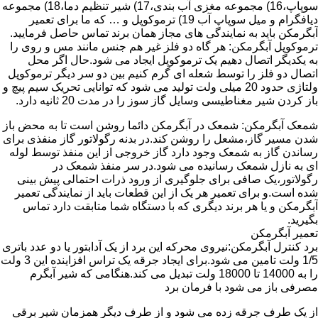
سوپاپ،16) مجموعه مغزی آب بندی،17) شیر تنظیم دما،18) مجموعه
دیافگرام و میل سوپاپ آب 19) ترموکوپل و … که ما برای تعمیر
آبگرمکن باید به نمایندگی های مجاز همان برند تماس حاصل فرمایید.
ترموکوپل آبگرمکن: هر گاه دو فلز غیر هم جنس مانند مس و روی را
به یکدیگر اتصال دهیم یک ترموکوپل ایجاد می شود.حال اگر محل
اتصال دو فلز را توسط شعله ای گرم کنیم بین دو سر دیگر ترموکوپل
ولتاژی حدود 20 میلی ولت تولید می شود که توانایی تحریک سیم پیچ و
باز کردن شیر مغناطیسی وسایل گاز سوز را در مدت 20 ثانیه دارد.
شمعک آبگرمکن: شمعک در آبگرمکن دائما روشن است تا به محض باز
شدن مسیر گاز،مشعل را روشن کند.در بدنه رگولاتور گاز منفذی برای
رساندن گاز به شمعک وجود دارد گاز خروجی از این منفذ توسط لوله
ای به نازل شمعک رسانیده می شود.در سر منفذ شمعک در
رگولاتور،یک صافی برای جلوگیری از ورود ذرات احتمالی پیش بینی
شده است.و برای تعمیر هر یک از این قطعات باید از نمایندگی تعمیر
آبگرمکن و یا هر برند دیگری که با دستگاه شما متابقت دارد تماس
بگیرید.
تعمیر آبگرمکن
برد کنترل آبگرمکن:نیروی محرکه این برد از یک آدابتور یا دو عدد باتری
1/5 ولت تامین می شود.برای ایجاد جرقه یک تراس افزاینده این 3 ولت
را به 14000 تا 18000 ولت تبدیل می کند.هنگامی که شیر آبگرم
مصرفی باز می شود با فرمان برد
از یک طرف جرقه زده می شود و از طرف دیگر همزمان شیر برقی