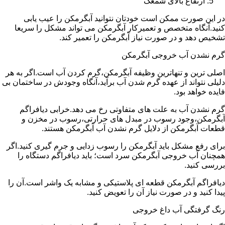
ارتفاع بالای شمعک
در این صورت ممکن است خودتان نتوانید آبگرمکن را عیب یابی
کنید.آنگاه متخصص و تعمیرکار آبگرمکن می تواند مشکل را سریعا
تشخیص دهد و در صورت نیاز آبگرمکن را تعمیر کند.
گرم نشدن آب خروجی آبگرمکن
اصلی ترین و تنهاترین وظیفه آبگرمکن،گرم کردن آب است.اگر به هر
دلیلی نتواند از عهده گرم شدن آب برآید،آنگاه وجودش در ساختمان بی
فایده خواهد بود.
گرم نشدن آب به علت های متفاوتی رخ می دهد.خرابی دیافراگم
آبگرمکن،وجود رسوب در مبدل های حرارتی،رسوب در مخزن و
قطعات آبگرمکن از دلایل گرم نشدن آب آبگرمکن هستند.
برای رفع مشکل باید آبگرمکن را رسوب زدایی و جرم گیری کنید.اگر
همچنان آب خروجی آبگرمکن سرد است؛ باید دیافراگم دستگاه را
بررسی کنید.
دیافراگم آبگرمکن قطعه ای پلاستیکی و مشابه یک واشر است.آن را
پیدا کنید و در صورت نیاز آن را تعویض کنید.
رنگ گرفتگی آب داغ خروجی