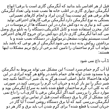
قبل از هر اقدامی باید بدانید که آبگرمکن گازی است یا برقی! انواع
آبگرمکن دیواری گازی در اغلب خانه ها نصب شده ولی تعداد آبگرمکن
های برقی هم کم نیست.پیدا کردن ایراد و انجام کارهای تعمیراتی
بستگی به نوع آبگرمکن دارد.آبگرمکن برقی،گازهای احتراقی تولید
نمی کند و نیازی به دودکش ندارد.در این دستگاه ها از ترموستات در
کنار مخزن استفاده شده و کابل الکتریکی،دستگاه را به تابلو برق وصل
می کند.اما آبگرمکن گازی دارای دودکش برای خروج گازهای احتراقی
است.سیستم پیلوت،مشعل،ترموکوبل در دستگاه نصب شده و با
برداشتن روکش بدنه دیده می شود.آبگرمکن از هر نوعی که باشد باید
بتواند آب گرم ساختمان را تامین کند.برخی از رایج تریم مشکلات اینها
هستند:
1.آب داغ نمی شود
آیا آب گرم حمام،سرد است؟ این مشکل می تواند مربوط به آبگرمکن
و یا مسدود شدن لوله های حمام باشد.در واقع هر گونه ایرادی در این
لوله ها،احتمالا عامل اصلی است.هرگز به یک شیر آب،اکتفا نکنید.چند
شیر دیگر را نیز باز کرده و جریان آب گرم را بررسی کنید.در صورتی
که به کلی آب گرم ساختمان قطع شده باشد به سراغ آبگرمکن بوید و
موارد دیگر را بررسی کنید.اگر آبگرمکن برقی یا گازی،آب را داغ نمی
کند مشکل از گاز یا برق دستگاه است.قبل از تماس برای تعمیر
آبگرمکن،بررسی کنید که آیا برق دستگاه روشن است؟ آیا گاز در
جریان است یا قطع شده؟ برای گرم شدن آب باید برق و گاز هر دو