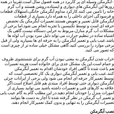
۰آبگرمکن وسیله ای پر کاربرد در همه فصول سال است.تقریبا در همه
روزها این آبگرمکن های دیواری و ایستاده،روشن هستند و آب گرم
خانه را تامین می کنند.کارکرد مداوم آبگرمکن خانگی،استهلاک قطعات
و فرسودگی اجزای داخلی را به همراه دارد.بسیاری از قطعات
آبگرمکن قابل تعمیر و تعویض هستند.تعمیرات آبگرمکن یک تخصص
حرفه ای است و توسط تکنیسین با تجربه انجام می شود.اما برخی از
مشکلات آب گرم منازل،مربوط به خرابی دستگاه نیست.گاهی یک
اشتباه ساده در تنظیم حرارت می تواند دلیل سرد بودن آب لوله ها
باشد.عیب یابی و تعمیر آبگرمکن را به حرفه ای ها بسپارید ولی از قبل
برخی موارد را بررسی کنید.گاهی مشکل خیلی ساده تر از چیزی است
که تصور می کنید.
خراب شدن آبگرمکن به معنی نبودن آب گرم برای شستشوی ظروف
و حمام است.این یک مشکل جدی برای خانواده است هزینه تعمیرات
هم باعث شده تا گاهی افراد خودشان اقدام به تعمیر آبگرمکن
کنند.عیب یابی و تعمیر آبگرمکن دیواری یک کار تخصصی است که
توسط تعمیرکار حرفه ای انجام می شود ولی برخی از ایرادات جزئی
آبگرمکن دیواری حتی توسط افراد مبتدی هم قابل اصلاح است.اگر
علاقه به کارهای فنی و تعمیرات داشته باشید می توانید بسیاری از
امورات منزل را خودتان انجام دهید.در این مطلب گام به گام عیب یابی
و تعمیر آب گرمکن در نظر گرفته شده تا آچار به دست ها بتوانند
تعمیرات آبگرمکن را به تنهایی و بدون کمک تعمیرکار انجام دهند.
نصب آبگرمکن