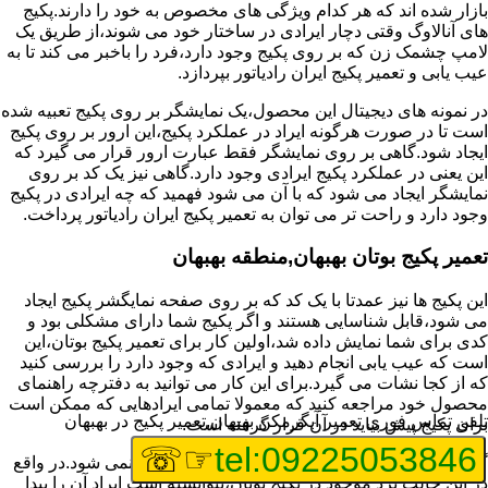
بازار شده اند که هر کدام ویژگی های مخصوص به خود را دارند.پکیج
های آنالاوگ وقتی دچار ایرادی در ساختار خود می شوند،از طریق یک
لامپ چشمک زن که بر روی پکیج وجود دارد،فرد را باخبر می کند تا به
عیب یابی و تعمیر پکیج ایران رادیاتور بپردازد.
در نمونه های دیجیتال این محصول،یک نمایشگر بر روی پکیج تعبیه شده
است تا در صورت هرگونه ایراد در عملکرد پکیج،این ارور بر روی پکیج
ایجاد شود.گاهی بر روی نمایشگر فقط عبارت ارور قرار می گیرد که
این یعنی در عملکرد پکیج ایرادی وجود دارد.گاهی نیز یک کد بر روی
نمایشگر ایجاد می شود که با آن می شود فهمید که چه ایرادی در پکیج
وجود دارد و راحت تر می توان به تعمیر پکیج ایران رادیاتور پرداخت.
تعمیر پکیج بوتان بهبهان,منطقه بهبهان
این پکیج ها نیز عمدتا با یک کد که بر روی صفحه نمایگشر پکیج ایجاد
می شود،قابل شناسایی هستند و اگر پکیج شما دارای مشکلی بود و
کدی برای شما نمایش داده شد،اولین کار برای تعمیر پکیج بوتان،این
است که عیب یابی انجام دهید و ایرادی که وجود دارد را بررسی کنید
که از کجا نشات می گیرد.برای این کار می توانید به دفترچه راهنمای
محصول خود مراجعه کنید که معمولا تمامی ایرادهایی که ممکن است
تلفن تماس فوری
تعمیر آبگرمکن بهبهان,تعمیر پکیج در بهبهان
برای پکیج پیش بیاید در آن قرار گرفته است.
☞☏
tel:09225053846
گاهی نیز هنگام خرابی پکیج،هیچ اروری نمایش داده نمی شود.در واقع
در این حالت برد موجود در پکیج بوتان،نتوانسته است ایراد آن را پیدا