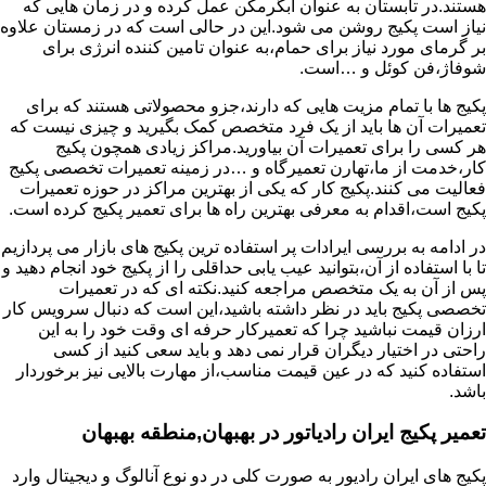
هستند.در تابستان به عنوان آبگرمکن عمل کرده و در زمان هایی که
نیاز است پکیج روشن می شود.این در حالی است که در زمستان علاوه
بر گرمای مورد نیاز برای حمام،به عنوان تامین کننده انرژی برای
شوفاژ،فن کوئل و …است.
پکیج ها با تمام مزیت هایی که دارند،جزو محصولاتی هستند که برای
تعمیرات آن ها باید از یک فرد متخصص کمک بگیرید و چیزی نیست که
هر کسی را برای تعمیرات آن بیاورید.مراکز زیادی همچون پکیج
کار،خدمت از ما،تهارن تعمیرگاه و …در زمینه تعمیرات تخصصی پکیج
فعالیت می کنند.پکیج کار که یکی از بهترین مراکز در حوزه تعمیرات
پکیج است،اقدام به معرفی بهترین راه ها برای تعمیر پکیج کرده است.
در ادامه به بررسی ایرادات پر استفاده ترین پکیج های بازار می پردازیم
تا با استفاده از آن،بتوانید عیب یابی حداقلی را از پکیج خود انجام دهید و
پس از آن به یک متخصص مراجعه کنید.نکته ای که در تعمیرات
تخصصی پکیج باید در نظر داشته باشید،این است که دنبال سرویس کار
ارزان قیمت نباشید چرا که تعمیرکار حرفه ای وقت خود را به این
راحتی در اختیار دیگران قرار نمی دهد و باید سعی کنید از کسی
استفاده کنید که در عین قیمت مناسب،از مهارت بالایی نیز برخوردار
باشد.
تعمیر پکیج ایران رادیاتور در بهبهان,منطقه بهبهان
پکیج های ایران رادیور به صورت کلی در دو نوع آنالوگ و دیجیتال وارد