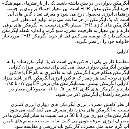
آبگرمکن دیواری را در ذهن داشته باشید.یکی از پارامترهای مهم هنگام
خرید آبگرمکن،معیار FHR است.این معیار احتمالا بر روی بر چسب
راهنمای انرژی محصول درج می شود و معرف تعداد گالن های آبی
است که یک آبگرمکن در هر ساعت می تواند تولید کند.بطور کلی
آبگرمکن های گازی FHR بسیار بالاتری نسبت به آبگرمکن های برقی
دارند و این معیار به ظرفیت مخزن،منبع گرما و اندازه شعله آبگرمکن
بستگی دارد که توصیه می کنیم قبل از خرید آبگرمکن FHR مورد نیاز
خانواده خود را در نظر بگیرید.
کارایی
مطمئنا کارایی یکی از فاکتورهایی است که یک آبگرمکن ساده را به
بهترین آبگرمکن دیواری تبدیل می کند.برای تشخیص میزان کارایی
آبگرمکن هنگام خرید آبگرمکن باید به فاکتوری به نام EF یا فاکتور
انرژی توجه کنید.هر چقدر که فاکتور انرژی آبگرمکن بالاتر باشد میزان
کارایی آبگرمکن بیشتر است.آبگرمکن های برقی EF بین ۰/۷ تا ۰/۹۵
دارند و آبگرمکن های گازی EF بین ۰/۵ تا ۰/۶.معمولا این معیار در
دفترچه راهنمای آبگرمکن ذکر می شود.
از نظر کاهش مصرف انرژی آبگرمکن های دیواری انرژی کمتری
نسبت به آبگرمکن های مخزن دار مصرف می کنند.گفته می شود
آبگرمکن های دیواری بین 8 تا 50 درصد نسبت به سایر آبگرمکن ها در
مصرف انرژی صرفه جویی می کنند; اما به نسبت سیستم های تامین
آب گرم جدید مثل مصرف گاز پکیج باید بررسی و مقایسه شود.