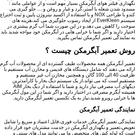
نگهداری فیلتر هوای آبگرمکن بسیار مهم است و از عواملی مانند :
مسدود شدن شعله با آستر،گرد و غبار و روغن و … جلو گیری می
کندو با طراحی NOX و با استفاده از اکسید نیتروژن پایین و ثبت اختراع
سیستم EverKleen از ایجاد رسوب جلوگیری می کند،هزینه های
سوخت را کاهش می دهد،و در این صورت شما آب گرم بیشتری در
اختیار دارید و اگر شما با خرابی هایی در آبگرمکن خود مواجه شدید باید
به نمایندگی تعمیر آبگرمکن تماس بگیرید.
روش تعمیر آبگرمکن چیست ؟
تعمیر آبگرمکن همه محصولات طیف گسترده ای از محصولات آب گرم
ارائه می دهند که شامل دیستگاه های قدیمی و مخازن آب مستقیم با
ظرفیت 40 الی 100 گالن و همچنین مخازن آب غیر مستقیم و
مستقیم است که می تواند،از یک سیستم دیگ بخار با کارآمدترین
دیگهای آب مصرفی نیاز دارید و شما با استفاده از دیگ بخار AIM
همیشه آبگرم مصرفی در اختیار دارید و اگر شما در این مول آبگرمکن
ها با خرابی روبرو شدید،نیاز به یک تکنسین تعمیر آبگرمکن دارید.
نمایندگی تعمیر آبگرمکن
نمایندگی تعمیر آبگرمکن خدمات فوری،قابل اعتماد و سریع را شامل
تعویض،تعمیر و نگهداری آبگرمکن در خدمت مشتریان خود قرار داده
است که لوله کش های متخصص ما می توانند مدل های سنتی و