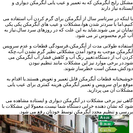
مشکل رایج آبگرمکن که به تعمیر و عیب یابی آبگرمکن دیواری و
ایستاده نیاز دارند
با اینکه در سرتاسر سال از آبگرمکن برای گرم کردن آب استفاده می
کنیم،اما با سردتر شدن هوا،مشکلات و عیب های آبگرمکن یکی یکی
نمایان تر می شوند.شاید به این علت که در روزهای سرد سال،نیاز به
آب گرم محسوس تر می شود.
استفاده طولانی مدت از آبگرمکن،فرسودگی قطعات و عدم سرویس
آبگرمکن موجب به وجود آمدن مشکلاتی نظیر گرم نشدن آب،چکه
کردن آب از دستگاه،تغییر رنگ آب و کاهش فشار آب آبگرمکن می
شود.در برخی موارد نیز این مشکلات مانند تنظیم نبودن
دودکش،ممکن است خطرساز شوند.
خوشبختانه قطعات آبگرمکن قابل تعمیر و تعویض هستند.با اقدام به
موقع برای سرویس و تعمیر آبگرمکن هزینه کمتری برای عیب یابی
مشکلات آن می پردازید.
گاهی نیز برخی مشکلات در آبگرمکن دیواری و ایستاده مشاهده می
شود که نشان دهنده خرابی دستگاه شما نیست.معمولا این مشکلات با
بررسی و تنظیم مجدد آبگرمکن توسط خودتان رفع می شود.