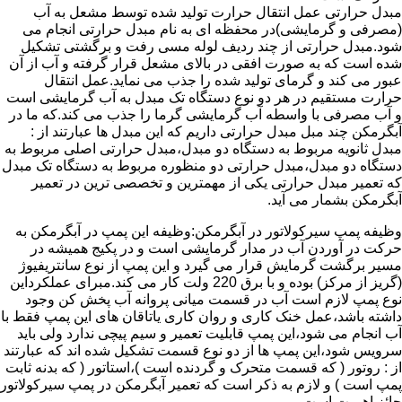
مبدل حرارتی عمل انتقال حرارت تولید شده توسط مشعل به آب
(مصرفی و گرمایشی)در محفظه ای به نام مبدل حرارتی انجام می
شود.مبدل حرارتی از چند ردیف لوله مسی رفت و برگشتی تشکیل
شده است که به صورت افقی در بالای مشعل قرار گرفته و آب از آن
عبور می کند و گرمای تولید شده را جذب می نماید.عمل انتقال
حرارت مستقیم در هر دو نوع دستگاه تک مبدل به آب گرمایشی است
و آب مصرفی با واسطه آب گرمایشی گرما را جذب می کند.که ما در
آبگرمکن چند مبل مبدل حرارتی داریم که این مبدل ها عبارتند از :
مبدل ثانویه مربوط به دستگاه دو مبدل،مبدل حرارتی اصلی مربوط به
دستگاه دو مبدل،مبدل حرارتی دو منظوره مربوط به دستگاه تک مبدل
که تعمیر مبدل حرارتی یکی از مهمترین و تخصصی ترین در تعمیر
آبگرمکن بشمار می آید.
وظیفه پمپ سیرکولاتور در آبگرمکن:وظیفه این پمپ در آبگرمکن به
حرکت در آوردن آب در مدار گرمایشی است و در پکیج همیشه در
مسیر برگشت گرمایش قرار می گیرد و این پمپ از نوع سانتریفیوژ
(گریز از مرکز) بوده و با برق 220 ولت کار می کند.مبرای عملکرداین
نوع پمپ لازم است آب در قسمت میانی پروانه آب پخش کن وجود
داشته باشد،عمل خنک کاری و روان کاری یاتاقان های این پمپ فقط با
آب انجام می شود،این پمپ قابلیت تعمیر و سیم پیچی ندارد ولی باید
سرویس شود،این پمپ ها از دو نوع قسمت تشکیل شده اند که عبارتند
از : روتور ( که قسمت متحرک و گردنده است )،استاتور ( که بدنه ثابت
پمپ است ) و لازم به ذکر است که تعمیر آبگرمکن در پمپ سیرکولاتور
حائز اهمیت است.