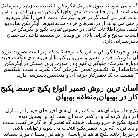
گفته می شود که طول عمر یک آبگرمکن با کیفیت مخزن دار تقریبا یک
دهه است.این درحالیست که مدل های آبگرمکن دیواری تا دو برابر این
مدت عمر می کنند.اگر در خرید آبگرمکن دقت کافی را بکار ببرید به
راحتی می توانید از دردسرهای هر ده ساله تعویض آبگرمکن نجات پیدا
کنید.داشتن اطلاعات کافی در خصوص تفاوت پکیج و آبگرمکن در
انتخاب صحیح و کارایی بالای این وسایل در سیستم داخلی ساختمان
تاثیر بسزایی دارد.
بعد از خرید آبگرمکن به این نکته توجه کنید که بهتر است بصورت دوره
ای آبگرمکن خود را تعمیر و سرویس کنید تا از هزینه های هنگفت خرید
دوباره آبگرمکن جلوگیری کنید و در صورت بروز مشکل در آبگرمکن
بلافاصله از یک تکنسین تعمیر آبگرمکن کمک بگیرید.با نصب اپلیکیشن
"" همیشه به یک تعمیرکار حرفه ای و متخصص دسترسی دارید.
آسان ترین روش تعمیر انواع پکیج توسط پکیج
کار در بهبهان,منطقه بهبهان
پکیج ها وسیله ای هستند که در سال های اخیر جای خود را در منازل
افراد باز کرده اند و در کمتر خانه ای است که این وسایل دیده
نشوند.پکیج ها جزو وسایلی هستند که تعمیر آن ها کار هر کسی نیست
و باید فردی که برای تعمیر پکیج انتخاب می شود،از توانایی بالایی
برخوردار باشد.پکیج ها هم در تابستان و هم در زمستان مورد استفاده