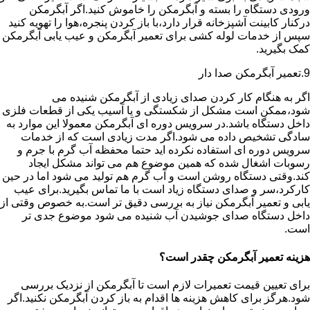
ورودی دستگاه را بسته و آبگرمکن را خاموش کنید.اگر آبگرمکن
درکنار کابینت آشپزخانه قرار دارد،با باز کردن پنجره،هوا را تهویه کنید
سپس از خدمات لوله کشی برای تعمیر آبگرمکن و عیب یابی آبگرمکن
کمک بگیرید.
9.تعمیر آبگرمکن صدا دار
اگر به هنگام کار کردن صدای زیادی از آبگرمکن شنیده می
شود،ممکن است مشکل از شکستگی و یا آسیب یکی از قطعات فلزی
داخل دستگاه باشد.در سرویس دوره ای آبگرمکن معمولا این موارد به
سادگی تشخیص داده می شود.اگر مدت زیادی است که از خدمات
سرویس دوره ای استفاده نکرده اید حتما محفظه آب گرم با جرم و
رسوبات اشغال شده که همین موضوع هم می تواند مشکل ایجاد
کند.وقتی دستگاه روشن است و آب گرم هم تولید می شود اما در حین
کارکرد،سر و صدای دستگاه زیاد است با ما تماس بگیرید.برای عیب
یابی و تعمیر آبگرمکن نیاز به بررسی دقیق تر است.به خصوص وقتی از
داخل دستگاه صدای جوشیدن آب شنیده می شود موضوع جدی تر
است.
هزینه تعمیر آبگرمکن چقدر است؟
برای تعیین قیمت تعمیرات لازم است تا آبگرمکن از نزدیک بررسی
شود.هرگز برای کاهش هزینه ها اقدام به باز کردن آبگرمکن نکنید.اگر