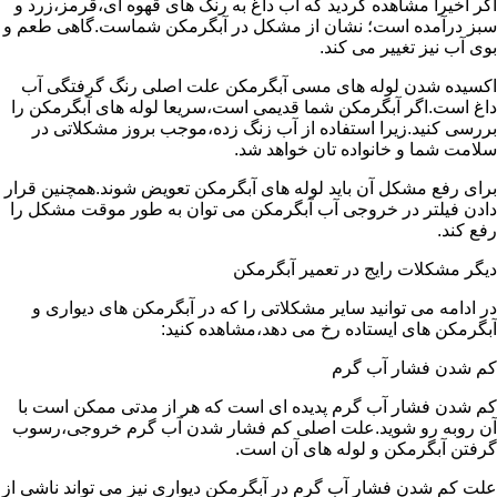
اگر اخیرا مشاهده کردید که آب داغ به رنگ های قهوه ای،قرمز،زرد و
سبز درآمده است؛ نشان از مشکل در آبگرمکن شماست.گاهی طعم و
بوی آب نیز تغییر می کند.
اکسیده شدن لوله های مسی آبگرمکن علت اصلی رنگ گرفتگی آب
داغ است.اگر آبگرمکن شما قدیمی است،سریعا لوله های آبگرمکن را
بررسی کنید.زیرا استفاده از آب زنگ زده،موجب بروز مشکلاتی در
سلامت شما و خانواده تان خواهد شد.
برای رفع مشکل آن باید لوله های آبگرمکن تعویض شوند.همچنین قرار
دادن فیلتر در خروجی آب آبگرمکن می توان به طور موقت مشکل را
رفع کند.
دیگر مشکلات رایج در تعمیر آبگرمکن
در ادامه می توانید سایر مشکلاتی را که در آبگرمکن های دیواری و
آبگرمکن های ایستاده رخ می دهد،مشاهده کنید:
کم شدن فشار آب گرم
کم شدن فشار آب گرم پدیده ای است که هر از مدتی ممکن است با
آن روبه رو شوید.علت اصلی کم فشار شدن آب گرم خروجی،رسوب
گرفتن آبگرمکن و لوله های آن است.
علت کم شدن فشار آب گرم در آبگرمکن دیواری نیز می تواند ناشی از