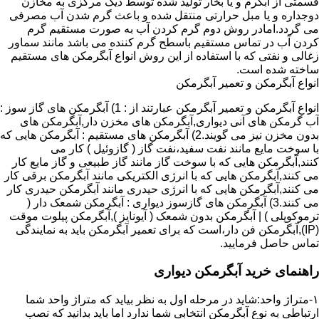
قسمتی از آبگرم و یا بخار تولید شده توسط دیگ مرکزی به مخازن
دوجداره و یا مبل حرارتی منتقل شده و باعث گرم شدن آب مصرفی
می گردد.امادر روش دوم گرم کردن آب به صورت مستقیم گرم
کردن آب در تماس مستقیم باسطح گرم کننده می باشد مانند سماور
زغالی و نفتی که با استفاده از این روش انواع آبگرمکن های مستقیم
ساخته شده است.
انواع آبگرمکن و تعمیر آبگرمکن
انواع آبگرمکن و تعمیر آبگرمکن عبارتند از : 1) آبگرمکن های گاز سوز :
آب گرمکن های آنی دیواری,آبگرمکن های مخزن دار,آبگرمکن های
بدون مخزن نیز می گویند.2) آبگرمکن های مستقیم : آبگرمکن هایی که
با سوخت مایع مانند نفت سفید،نفت گاز ( گازوئیل ) کار می
کنند,آبگرمکن هایی که با سوخت گاز مانند گاز طبیعی و گاز مایع کار
می کنند,آبگرمکن هایی که با انرژی الکتریکی مانند آبگرمکن برقی کار
می کنند,آبگرمکن هایی که با انرژی حیدری مانند آبگرمکن حیدری کار
می کنند.3) آبگرمکن های گازسوز دیواری : آبگرمکن شمعک دار (
ترموکوپلی ) | آبگرمکن بدون شمعک ( آیونایز ),آبگرمکن پیلوت موقت
(IP),آبگرمکن فن دار،است که برای تعمیر آبگرمکن باید به نمایندگی
تماس حاصل فرمایید.
راهنمای خرید آبگرمکن دیواری
۱-متراژ واحد:شاید در مرحله اول به نظر بیاید که متراژ واحد شما
ارتباطی به نوع آبگرمکن انتخابی شما ندارد اما باید بدانید که نصب