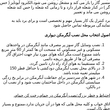
مسیر گاز را باز می کند و مشعل روشن می شود.الکترود آیونایز ( حس
گر ) در کنار شعله قرار دارد و تا زمانی که شعله را حس کند شعله
روشن می ماند و تعمیر
برد کنترل یک کار بسیار مهم و تخصصی است و برای برد باید به
نمایندگی مربوطه تماس حاصل شود
اصول انتخاب محل نصب آبگرمکن دیواری
نصب وسایل گاز سوز پر مصرف مانند آبگرمکن در واحدهای
مسکونی و غیر مسکونی که مسحت آن ها کمتر از 60 متر مربع
باشد ممنوع است،مگر آنکه هوای مورد نیاز جهت احتراق گاز
مصرفی آن ها از طریق دریچه دائمی
که مستقیما به هوای آزاد راه دارد تامین گردد.
در بالای محل نصب آبگرمکن دودکشی با حداقل قطر 150
میلیمتر تعبیه شده باشد.
در شهر های سردسیر برای حفاظت آبگرمکن در برابر یخ زدگی
میبایستی آبگرمکن در داخل ساختمان نصب شود و از نصب آن
در بالکن،
احتیاط و خطر بزرگ:نصب آبگرمکن در حمام،رخت کن حمام،
اتاق خواب و کلیه محل هایی که هوا در آن جریان ندارد،ممنوع و بسیار
خطرناک است.