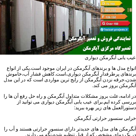
عیب یابی آبگرمکن دیواری
انواع مدل ها و برندهای آبگرمکن در ایران موجود است.یکی از انواع
برندهای پرطرفدار آبگرمکن دیواری،است.کاهش فشار آب،خاموش
شدن،جرقه نزدن آبگرمکن از رایج ترین مواردی است که در این مدل
آبگرمکن بروز می کند.
در ادامه،علت بروز مشکلات متداول آبگرمکن و راه حل رفع آن ها را
بررسی کرده ایم.برای عیب یابی آبگرمکن دیواری می توانید از
دستورالعمل های زیر بهره ببرید:
خرابی سنسور حرارتی آبگرمکن
آبگرمکن های مدل های جدیدتر دارای سنسور حرارتی هستند و آب را
در یک دمای مشخص که از قبل تنظیم شده،نگه می دارند.