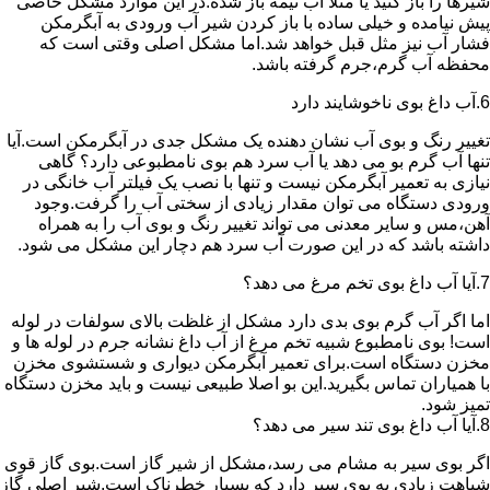
شیرها را باز کنید یا مثلا آب نیمه باز شده.در این موارد مشکل خاصی
پیش نیامده و خیلی ساده با باز کردن شیر آب ورودی به آبگرمکن
فشار آب نیز مثل قبل خواهد شد.اما مشکل اصلی وقتی است که
محفظه آب گرم،جرم گرفته باشد.
6.آب داغ بوی ناخوشایند دارد
تغییر رنگ و بوی آب نشان دهنده یک مشکل جدی در آبگرمکن است.آیا
تنها آب گرم بو می دهد یا آب سرد هم بوی نامطبوعی دارد؟ گاهی
نیازی به تعمیر آبگرمکن نیست و تنها با نصب یک فیلتر آب خانگی در
ورودی دستگاه می توان مقدار زیادی از سختی آب را گرفت.وجود
آهن،مس و سایر معدنی می تواند تغییر رنگ و بوی آب را به همراه
داشته باشد که در این صورت آب سرد هم دچار این مشکل می شود.
7.آیا آب داغ بوی تخم مرغ می دهد؟
اما اگر آب گرم بوی بدی دارد مشکل از غلظت بالای سولفات در لوله
است! بوی نامطبوع شبیه تخم مرغ از آب داغ نشانه جرم در لوله ها و
مخزن دستگاه است.برای تعمیر آبگرمکن دیواری و شستشوی مخزن
با همیاران تماس بگیرید.این بو اصلا طبیعی نیست و باید مخزن دستگاه
تمیز شود.
8.آیا آب داغ بوی تند سیر می دهد؟
اگر بوی سیر به مشام می رسد،مشکل از شیر گاز است.بوی گاز قوی
شباهت زیادی به بوی سیر دارد که بسیار خطرناک است.شیر اصلی گاز