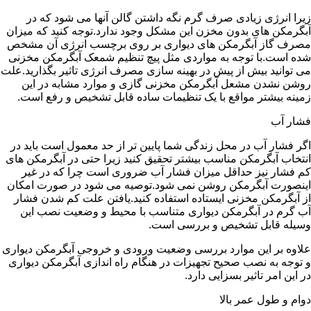
زیرا انرژی زیادی صرف گرم نگه داشتن گالن آنها می شود که در
آبگرمکن های بدون مخزن این مشکل وجود ندارد.توجه کنید که میزان
مصرف گاز آبگرمکن های دیواری بر روی برچسب انرژی آن مشخص
شده است.با توجه به مواردی مثل پیچ تنظیم شمعک آبگرمکن مخزنی
می توانید بیش از پیش در بهینه سازی مصرف انرژی تاثیر بگذارید.علت
روشن نشدن مشعل آبگرمکن مخزنی گازی و موارد مشابه در این
زمینه بیشتر مواقع با یک تنظیمات ساده قابل تشخیص و رفع است.
فشار آب
اگر فشار آب در محل زندگی شما پایین تر از حد معمول است باید در
انتخاب آبگرمکن مناسب بیشتر تحقیق کنید زیرا حتی در آبگرمکن های
کم فشار نیز حداقل میزان فشار آب ضروری است چرا که در غیر
اینصورت آبگرمکن روشن نمی شود.توصیه می شود در صورت امکان
از آبگرمکن مخزنی ایستاده استفاده کنید.یافتن علت کم شدن فشار
آب گرم در آبگرمکن دیواری متناسب با محیط و وضعیت نصب این
وسیله قابل تشخیص و بررسی است.
علاوه بر این موارد بررسی وضعیت ورودی و خروجی آبگرمکن دیواری
و توجه به نصب صحیح تجهیزات در هنگام راه اندازی آبگرمکن دیواری
در این امر تاثیر بسزایی دارد.
دوام و طول عمر بالا