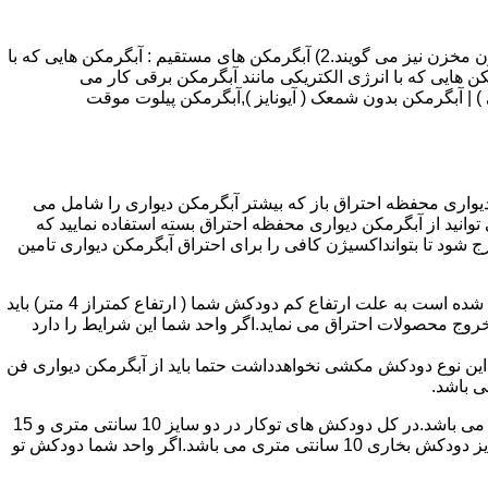
انواع آبگرمکن و تعمیر آبگرمکن عبارتند از : 1) آبگرمکن های گاز سوز : آب گرمکن های آنی دیواری,آبگرمکن های مخزن دار,آبگرمکن های بدون مخزن نیز می گویند.2) آبگرمکن های مستقیم : آبگرمکن هایی که با
ن هایی که با انرژی الکتریکی مانند آبگرمکن برقی کار می
 : آبگرمکن شمعک دار ( ترموکوپلی ) | آبگرمکن بدون شمعک ( آیونایز ),آبگرمکن پیلوت موقت
کن دیواری محفظه احتراق باز که بیشتر آبگرمکن دیواری را شامل می
 ممنوع می باشد.پس اگر متراژ واحدشما کمتر از 60 متر مربع می باشدتنها می توانید از آبگرمکن دیواری محفظه احتراق بسته استفاده نمایید که
ه خارج شود تا بتوانداکسیژن کافی را برای احتراق آبگرمکن دیواری تامین
۲-طبقه واحد:مورد بعدی که در انتخاب آبگرمکن دیواری تاثیر گذار است طبقه وقوع ساختمان است،اگر واحد شما در طبقه آخرساختمان واقع شده است به علت ارتفاع کم دودکش شما ( ارتفاع کمتراز 4 متر) باید
روج محصولات احتراق می نماید.اگر واحد شما این شرایط را دارد
ه این نوع دودکش مکشی نخواهدداشت حتما باید از آبگرمکن دیواری فن
۴-سایز دودکش واحد:اگر واحد شما دارای دودکش تو کار تا پشت بام می باشد سایز این دودکش تعیین کننده نوع آبگرمکن دیواری انتخابی شما می باشد.در کل دودکش های توکار در دو سایز 10 سانتی متری و 15
سانتی متری می باشد به عبارت دیگر قطر دودکش داخل کار این ابعاد می باشد.برای اینکه بهتر بتوانیم منظورمان را برسانیم دودکش های سایز دودکش بخاری 10 سانتی متری می باشد.اگر واحد شما دودکش تو