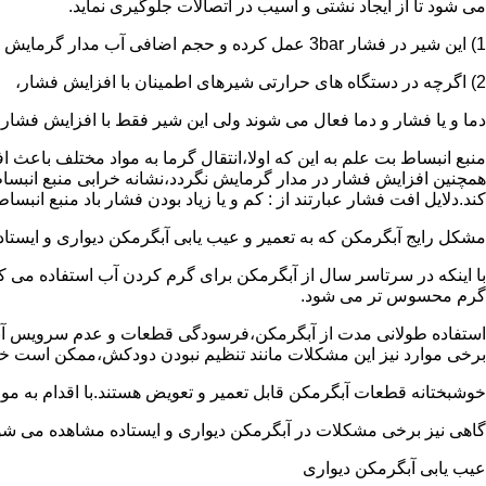
می شود تا از ایجاد نشتی و آسیب در اتصالات جلوگیری نماید.
1) این شیر در فشار 3bar عمل کرده و حجم اضافی آب مدار گرمایش را تخلیه می کند.
2) اگرچه در دستگاه های حرارتی شیرهای اطمینان با افزایش فشار،
دما و یا فشار و دما فعال می شوند ولی این شیر فقط با افزایش فشار
منبع انبساط بت علم به این که اولا،انتقال گرما به مواد مختلف باعث
همچنین افزایش فشار در مدار گرمایش نگردد،نشانه خرابی منبع انبساط
کند.دلایل افت فشار عبارتند از : کم و یا زیاد بودن فشار باد منبع انب
مشکل رایج آبگرمکن که به تعمیر و عیب یابی آبگرمکن دیواری و ایستاده 
با اینکه در سرتاسر سال از آبگرمکن برای گرم کردن آب استفاده می ک
گرم محسوس تر می شود.
استفاده طولانی مدت از آبگرمکن،فرسودگی قطعات و عدم سرویس آبگ
برخی موارد نیز این مشکلات مانند تنظیم نبودن دودکش،ممکن است خ
خوشبختانه قطعات آبگرمکن قابل تعمیر و تعویض هستند.با اقدام به م
گاهی نیز برخی مشکلات در آبگرمکن دیواری و ایستاده مشاهده می شو
عیب یابی آبگرمکن دیواری