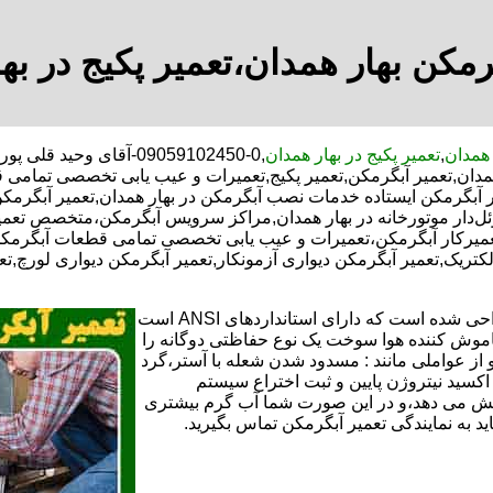
رمکن بهار همدان،تعمیر پکیج در به
 همدان
,
تعمیر پکیج در بهار همدان
,0-09059102450-آقای و
 همدان,تعمیر آبگرمکن,تعمیر پکیج,تعمیرات و عیب یابی تخصصی تمامی 
 آبگرمکن ایستاده خدمات نصب آبگرمکن در بهار همدان,تعمیر آبگرمکن ا
ئل‌دار موتورخانه در بهار همدان,مراکز سرویس آبگرمکن،متخصص تعمی
میرکار آبگرمکن،تعمیرات و عیب یابی تخصصی تمامی قطعات آبگرمکن ب
الکتریک,تعمیر آبگرمکن دیواری آزمونکار,تعمیر آبگرمکن دیواری لورچ,ت
تعمیر آبگرمکن گازی،آبگرمکن برقی یا آبگرمکن ایستاده ​ آبگرمکن طراحی شده است که دارای استانداردهای ANSI است
خاموش کننده هوا سوخت یک نوع حفاظتی دوگانه را
 از عواملی مانند : مسدود شدن شعله با آستر،گرد
می کندو با طراحی NOX و با استفاده از اکسید نیتروژن پایین و ثبت اختراع سیستم
ا کاهش می دهد،و در این صورت شما آب گرم بیشتری
اید به نمایندگی تعمیر آبگرمکن تماس بگیرید.