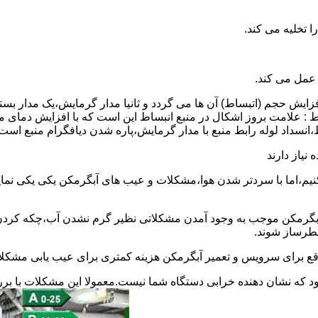
 عمل می کند.
 افزایش حجم (اتبساط) آن ها می گردد و ثانیا مدار گرمایش،یک مدار ب
 : علامت بروز اشکال در منبع انبساط این است که با افزایش دمای م
ساط،انسداد لوله رابط منبع با مدار گرمایش،پاره شدن دیافگرام منبع است
نیاز دارند
نیم،اما با سردتر شدن هوا،مشکلات و عیب های آبگرمکن یکی یکی نمای
رمکن موجب به وجود آمدن مشکلاتی نظیر گرم نشدن آب،چکه کردن آ
طرساز شوند.
وقع برای سرویس و تعمیر آبگرمکن هزینه کمتری برای عیب یابی مشکلا
د که نشان دهنده خرابی دستگاه شما نیست.معمولا این مشکلات با ب