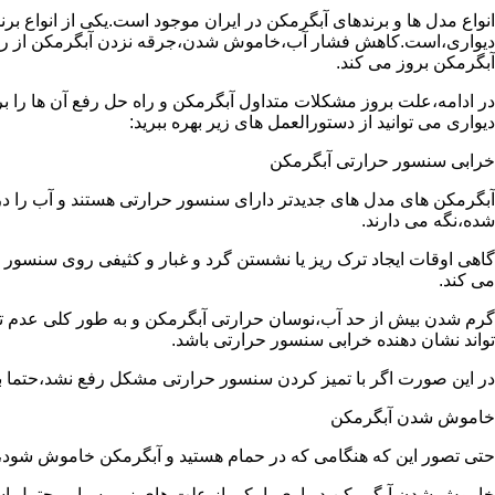
انواع مدل ها و برندهای آبگرمکن در ایران موجود است.یکی از انواع بر
دیواری،است.کاهش فشار آب،خاموش شدن،جرقه نزدن آبگرمکن از رایج
آبگرمکن بروز می کند.
در ادامه،علت بروز مشکلات متداول آبگرمکن و راه حل رفع آن ها را ب
دیواری می توانید از دستورالعمل های زیر بهره ببرید:
خرابی سنسور حرارتی آبگرمکن
آبگرمکن های مدل های جدیدتر دارای سنسور حرارتی هستند و آب را د
شده،نگه می دارند.
گاهی اوقات ایجاد ترک ریز یا نشستن گرد و غبار و کثیفی روی سنسور ح
می کند.
گرم شدن بیش از حد آب،نوسان حرارتی آبگرمکن و به طور کلی عدم 
تواند نشان دهنده خرابی سنسور حرارتی باشد.
در این صورت اگر با تمیز کردن سنسور حرارتی مشکل رفع نشد،حتما ب
خاموش شدن آبگرمکن
حتی تصور این که هنگامی که در حمام هستید و آبگرمکن خاموش شو
خاموش شدن آبگرمکن دیواری با یکی از علت های زیر بسیار محتمل ا