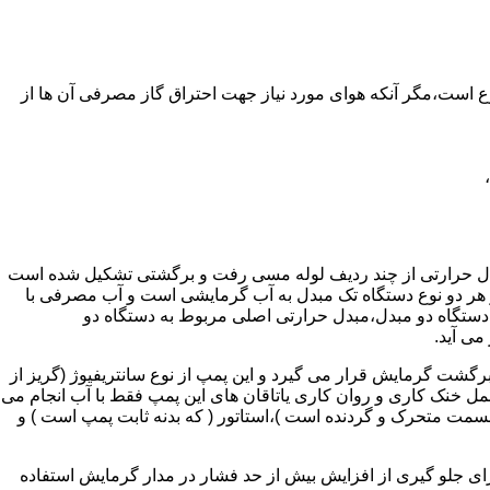
ر واحدهای مسکونی و غیر مسکونی که مسحت آن ها کمتر از 60 متر مربع باشد ممنوع است،مگر آنکه هوای مورد نیاز جهت احتراق گاز مصرفی آن ها از
دل حرارتی از چند ردیف لوله مسی رفت و برگشتی تشکیل شده است
ر هر دو نوع دستگاه تک مبدل به آب گرمایشی است و آب مصرفی با
ه دستگاه دو مبدل،مبدل حرارتی اصلی مربوط به دستگاه دو
می آید.
گشت گرمایش قرار می گیرد و این پمپ از نوع سانتریفیوژ (گریز از
 باشد،عمل خنک کاری و روان کاری یاتاقان های این پمپ فقط با آب انجام می
 قسمت متحرک و گردنده است )،استاتور ( که بدنه ثابت پمپ است ) و
رای جلو گیری از افزایش بیش از حد فشار در مدار گرمایش استفاده