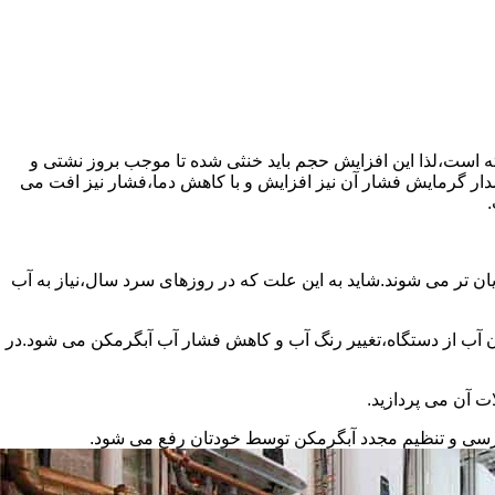
سته است،لذا این افزایش حجم باید خنثی شده تا موجب بروز نشتی و
دار گرمایش فشار آن نیز افزایش و با کاهش دما،فشار نیز افت می
.
ان تر می شوند.شاید به این علت که در روزهای سرد سال،نیاز به آب
ب از دستگاه،تغییر رنگ آب و کاهش فشار آب آبگرمکن می شود.در
ت آن می پردازید.
ررسی و تنظیم مجدد آبگرمکن توسط خودتان رفع می شود.