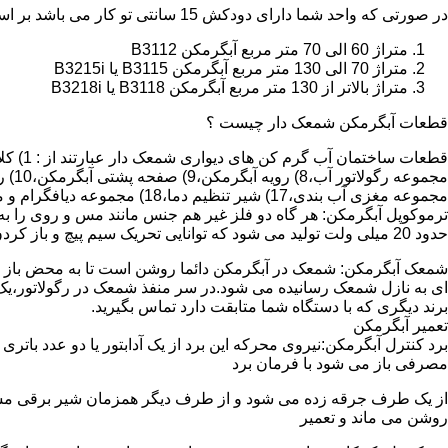
در صورتی که واحد شما دارای دودکش 15 سانتی تو کار می باشد بر اساس متراژ می توانید دستگاه های زیر را انتخاب نمایید:
متراژ 60 الی 70 متر مربع آبگرمکن B3112
متراژ 70 الی 130 متر مربع آبگرمکن B3115 یا B3215i
متراژ بالاتر از 130 متر مربع آبگرمکن B3118 یا B3218i
قطعات آبگرمکن شمعک دار چیست ؟
مجموعه مغزی آب بندی،17) شیر تنظیم دما،18) مجموعه دیافگرام و میل سوپاپ آب 19) ترموکوپل و … که ما برای تعمیر آبگرمکن باید به نمایندگی های مجاز همان برند تماس حاصل فرمایید.
ترموکوپل آبگرمکن: هر گاه دو فلز غیر هم جنس مانند مس و روی را به
حدود 20 میلی ولت تولید می شود که توانایی تحریک سیم پیچ و باز کردن شیر مغناطیسی وسایل گاز سوز را در مدت 20 ثانیه دارد.
شمعک آبگرمکن: شمعک در آبگرمکن دائما روشن است تا به محض باز شد
ای به نازل شمعک رسانیده می شود.در سر منفذ شمعک در رگولاتور،یک ص
برند دیگری که با دستگاه شما متابقت دارد تماس بگیرید.
تعمیر آبگرمکن
مصرفی باز می شود با فرمان برد
از یک طرف جرقه زده می شود و از طرف دیگر همزمان شیر برقی مسیر گ
روشن می ماند و تعمیر