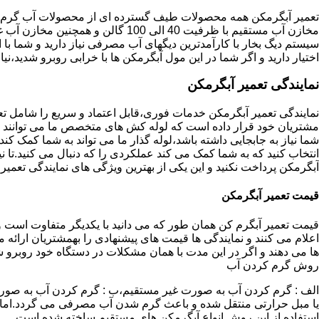
تعمیر آبگرمکن همه محصولات طیف گسترده ای از محصولات آب گرم ار
مخازن آب مستقیم با ظرفیت 40 الی 100 گا
اختیار دارید و اگر شما در این مول آبگرمکن ها با خرابی روبرو شدید،نیا
نمایندگی تعمیر آبگرمکن
نمایندگی تعمیر آبگرمکن خدمات فوری،قابل اعتماد و سریع را شامل ت
مشتریان خود قرار داده است که لوله کش های متخصص ما می توانند مدل
شما نیاز به جابجایی داشته باشد،لوله گذار ما می تواند به شما کمک 
انتخاب کنید که به شما کمک می کند عملکردی را که دنبال می کنید.تا نیا
آبگرمکن پرداخت نکنید و این یکی از بهترین ویژگی های نمایندگی تعمی
قیمت تعمیر آبگرمکن
قیمت تعمیر آبگرم کن همان طور که می دانید با یکدیگر متفاوت است و 
اعلام می کنند و نمایندگی ها قیمت های پیشنهادی را بهمشتریان ارائه 
ها می دهند و اگر در این مدت با همان مشکلات در دستگاه خود روبرو ش
روش گرم کردن آب
الف : گرم کردن آب به صورت غیر مستقیم،ب : گرم کردن آب به صورت
یا مبل حرارتی منتقل شده و باعث گرم شدن آب مصرفی می گردد.اماد
استفاده از این روش انواع آبگرمکن های مستقیم ساخته شده است.