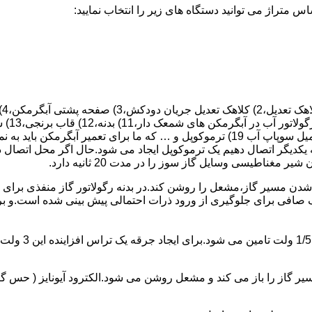
 یکدیگر اتصال دهیم یک ترموکوپل ایجاد می شود.حال اگر محل اتصال د
ن مسیر گاز،مشعل را روشن کند.در بدنه رگولاتور گاز منفذی برای ر
افی برای جلوگیری از ورود ذرات احتمالی پیش بینی شده است.و برای ت
از را باز می کند و مشعل روشن می شود.الکترود آیونایز ( حس گر ) 