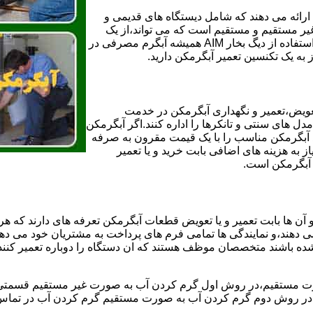
ائه می دهند که شامل دیستگاه های قدیمی و
لن و همچنین مخازن آب غیر مستقیم و مستقیم است که می تواند،از یک
سیستم دیگ بخار با کارآمدترین دیگهای آب مصرفی نیاز دارید و شما با استفاده از دیگ بخار AIM همیشه آبگرم مصرفی در
ز به یک تکنسین تعمیر آبگرمکن دارید.
عویض،تعمیر و نگهداری آبگرمکن در خدمت
 های سنتی و تانکرها را اداره کنند.اگر آبگرمکن
کند آبگرمکن مناسب را با یک قیمت مقرون به صرفه
ز به هزینه های اضافی بابت خرید و یا تعمیر
ر آبگرمکن است.
آن ها بابت تعمیر و یا تعویض قطعات آبگرمکن تعرفه های دارند که هر 
می دهند،و نمایندگی ها تمامی فرم های پرداخت به مشتریان خود می دهند
ده باشند متخصصان موظف هستند که ان دستگاه را دوباره تعمیر کنند و
 مستقیم،در روش اول گرم کردن آب به صورت غیر مستقیم قسمتی از 
ر روش دوم گرم کردن آب به صورت مستقیم گرم کردن آب در تماس مس