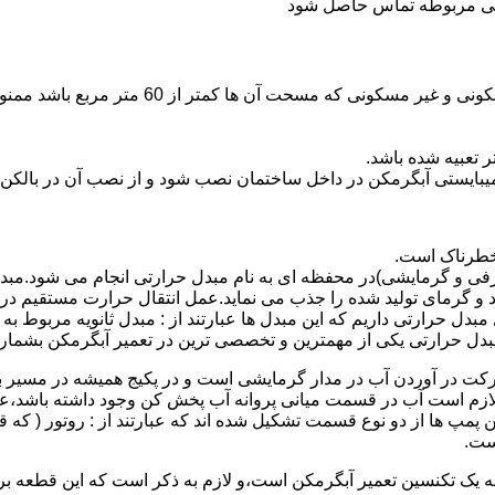
ندگی مربوطه تماس حاصل شود
نصب وسایل گاز سوز پر مصرف مانند آبگرمکن د
یبایستی آبگرمکن در داخل ساختمان نصب شود و از نصب آن در بالکن،
 خطرناک است.
فی و گرمایشی)در محفظه ای به نام مبدل حرارتی انجام می شود.مب
د و گرمای تولید شده را جذب می نماید.عمل انتقال حرارت مستقیم د
دل حرارتی داریم که این مبدل ها عبارتند از : مبدل ثانویه مربوط ب
دل حرارتی یکی از مهمترین و تخصصی ترین در تعمیر آبگرمکن بشمار 
کت در آوردن آب در مدار گرمایشی است و در پکیج همیشه در مسیر بر
ملکرداین نوع پمپ لازم است آب در قسمت میانی پروانه آب پخش کن وجود داشته
 پمپ ها از دو نوع قسمت تشکیل شده اند که عبارتند از : روتور ( که
ست.
 به یک تکنسین تعمیر آبگرمکن است،و لازم به ذکر است که این قطعه ب