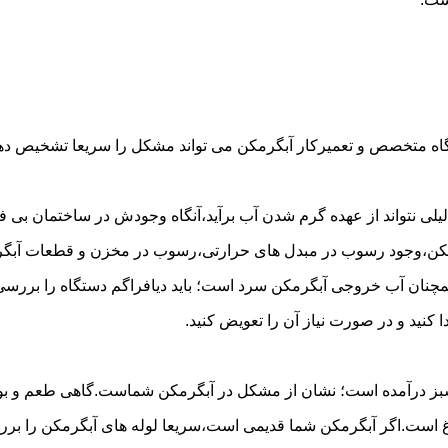
گاه متخصص و تعمیرکار آبگرمکن می تواند مشکل را سریعا تشخیص دهد 
لی نتواند از عهده گرم شدن آب برآید،آنگاه وجودش در ساختمان بی فای
مکن،وجود رسوب در مبدل های حرارتی،رسوب در مخزن و قطعات آبگرم
مچنان آب خروجی آبگرمکن سرد است؛ باید دیافراگم دستگاه را بررسی 
کنید و در صورت نیاز آن را تعویض کنید.
 سبز درآمده است؛ نشان از مشکل در آبگرمکن شماست.گاهی طعم و بوی 
ست.اگر آبگرمکن شما قدیمی است،سریعا لوله های آبگرمکن را بررسی