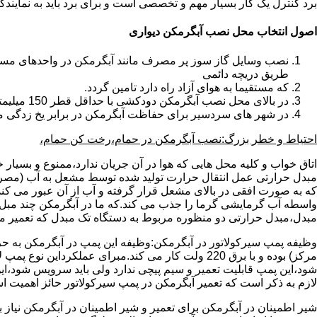
برد کنترل یک کار بسیار مهم و تخصصی است و برای برد باید به نمای
اصول انتخاب محل نصب آبگرمکن دیواری
طریق دریچه دائمی
که مستقیما به هوای آزاد راه دارد تامین گردد.
در بالای محل نصب آبگرمکن دودکشی با حداقل قطر 150 میلیمتر تعبیه شده باشد.
در شهر های سردسیر برای حفاظت آبگرمکن در برابر یخ زدگی م
احتیاط و خطر بزرگ:نصب آبگرمکن در حمام،رخت کن حمام،
اتاق خواب و کلیه محل هایی که هوا در آن جریان ندارد،ممنوع و بسیار
مبدل حرارتی عمل انتقال حرارت تولید شده توسط مشعل به آب (مصر
که به صورت افقی در بالای مشعل قرار گرفته و آب از آن عبور می کن
واسطه آب گرمایشی گرما را جذب می کند.که ما در آبگرمکن چند مبل مب
مبدل،مبدل حرارتی دو منظوره مربوط به دستگاه تک مبدل که تعمیر مب
وظیفه پمپ سیرکولاتور در آبگرمکن:وظیفه این پمپ در آبگرمکن به حر
مرکز) بوده و با برق 220 ولت کار می کند.مبرای ع
شود،این پمپ قابلیت تعمیر و سیم پیچی ندارد ولی باید سرویس شود،این
لازم به ذکر است که تعمیر آبگرمکن در پمپ سیرکولاتور حائز اهمیت ا
شیر اطمینان در آبگرمکن برای تعمیر و شیر اطمینان در آبگرمکن نیاز