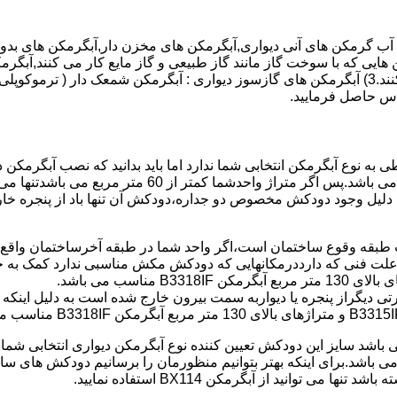
هایی که با سوخت گاز مانند گاز طبیعی و گاز مایع کار می کنند,آبگرمک
کنند,آبگرمکن هایی که با انرژی حیدری مانند آبگرمکن حیدری کار می کنند.3) آبگرمکن های گازسوز دیواری
باطی به نوع آبگرمکن انتخابی شما ندارد اما باید بدانید که نصب آبگرم
شود طبق مبحث 17 مقرارت ساختما در متراژ های زیر 60 متر
این دستگاه به دلیل وجود دودکش مخصوص دو جداره،دودکش آن تنها باد از پنجر
به علت فنی که دارددرمکانهایی که دودکش مکش مناسبی ندارد کمک به خ
رتی دیگراز پنجره یا دیواربه سمت بیرون خارج شده است به دلیل اینک