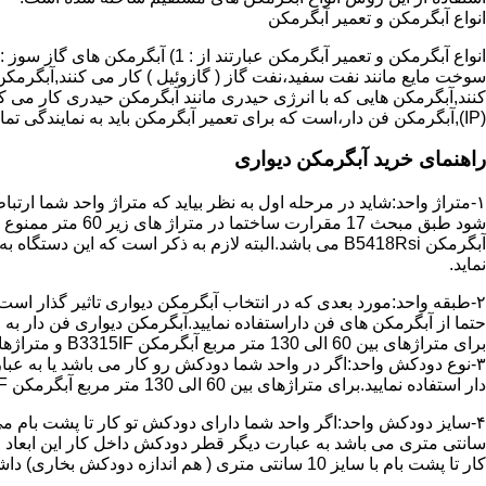
انواع آبگرمکن و تعمیر آبگرمکن
سوخت مایع مانند نفت سفید،نفت گاز ( گازوئیل ) کار می کنند,آبگرمکن 
(IP),آبگرمکن فن دار،است که برای تعمیر آبگرمکن باید به نمایندگی تماس حاصل فرمایید.
راهنمای خرید آبگرمکن دیواری
۱-متراژ واحد:شاید در مرحله اول به نظر بیاید که متراژ واحد شما ارت
آبگرمکن B5418Rsi می باشد.البته لازم به ذکر است که 
نماید.
حتما از آبگرمکن های فن داراستفاده نمایید.آبگرمکن دیواری فن دار 
برای متراژهای بین 60 الی 130 متر مربع آبگرمکن B3315IF و متراژهای بالای 130 متر مربع آبگرمکن B3318IF مناسب می باشد.
۳-نوع دودکش واحد:اگر در واحد شما دودکش رو کار می باشد یا به عبا
دار استفاده نمایید.برای متراژهای بین 60 الی 130 متر مربع آبگرمکن B3315IF و متراژهای بالای 130 متر مربع آبگرمکن B3318IF مناسب می باشد.
کار تا پشت بام با سایز 10 سانتی متری ( هم اندازه دودکش بخاری) داشته باشد تنها می توانید از آبگرمکن BX114 استفاده نمایید.