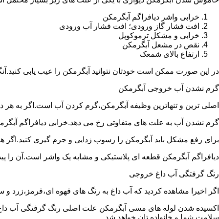
خرابی واشر دیافراگم آبگرمکن
افت فشار گاز ورودی؛ افت فشار آب ورودی
خرابی و مشکل ترموکوپل
نقص در مشعل آبگرمکن
ارتفاع بالای شمعک
در این صورت ممکن است خودتان نتوانید آبگرمکن را عیب یابی کنید.آن
گرم نشدن آب خروجی آبگرمکن
اصلی ترین و تنهاترین وظیفه آبگرمکن،گرم کردن آب است.اگر به هر دلی
گرم نشدن آب به علت های متفاوتی رخ می دهد.خرابی دیافراگم آبگر
برای رفع مشکل باید آبگرمکن را رسوب زدایی و جرم گیری کنید.اگر ه
دیافراگم آبگرمکن قطعه ای پلاستیکی و مشابه یک واشر است.آن را پیدا 
رنگ گرفتگی آب داغ خروجی
اگر اخیرا مشاهده کردید که آب داغ به رنگ های قهوه ای،قرمز،زرد و
اکسیده شدن لوله های مسی آبگرمکن علت اصلی رنگ گرفتگی آب داغ ا
سلامت شما و خانواده تان خواهد شد.