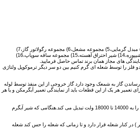
قطعات ساختمان آب گرم کن های دیواری شمعک دار عبارتند از : 1) کلاهک تعدیل،2) کلاهک تعدیل جریان دودکش،3) صفحه پشتی آبگرمکن،4) مبدل گرمایی،5) مجموعه مشعل،6) مجموعه رگولاتور گاز،7)
مجموعه رگولاتور آب،8) رویه آبگرمکن،9) صفحه پشتی آبگرمکن،10) رگولاتور آب در آبگرمکن های شمعک دار،11) بدنه،12) قاب برنجی،13) شیپوره،14) شیر احتراق آهسته،15) مجموعه ساقه سوپاپ،16)
و فلز را توسط شعله ای گرم کنیم بین دو سر دیگر ترموکوپل ولتاژی
ساندن گاز به شمعک وجود دارد گاز خروجی از این منفذ توسط لوله
عمیر هر یک از این قطعات باید از نمایندگی تعمیر آبگرمکن و یا هر
برد کنترل آبگرمکن:نیروی محرکه این برد از یک آدابتور یا دو عدد باتری 1/5 ولت تامین می شود.برای ایجاد جرقه یک تراس افزاینده این 3 ولت را به 14000 تا 18000 ولت تبدیل می کند.هنگامی که شیر آبگرم
در کنار شعله قرار دارد و تا زمانی که شعله را حس کند شعله