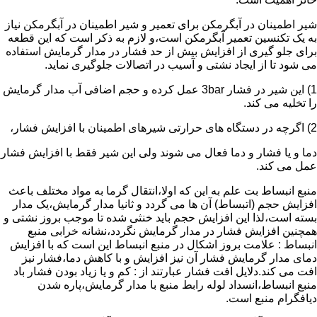
شیر اطمینان در آبگرمکن برای تعمیر و شیر اطمینان در آبگرمکن نیاز
به یک تکنسین تعمیر آبگرمکن است،و لازم به ذکر است که این قطعه
برای جلو گیری از افزایش بیش از حد فشار در مدار گرمایش استفاده
می شود تا از ایجاد نشتی و آسیب در اتصالات جلوگیری نماید.
1) این شیر در فشار 3bar عمل کرده و حجم اضافی آب مدار گرمایش
را تخلیه می کند.
2) اگرچه در دستگاه های حرارتی شیرهای اطمینان با افزایش فشار،
دما و یا فشار و دما فعال می شوند ولی این شیر فقط با افزایش فشار
عمل می کند.
منبع انبساط بت علم به این که اولا،انتقال گرما به مواد مختلف باعث
افزایش حجم (اتبساط) آن ها می گردد و ثانیا مدار گرمایش،یک مدار
بسته است،لذا این افزایش حجم باید خنثی شده تا موجب بروز نشتی و
همچنین افزایش فشار در مدار گرمایش نگردد،نشانه خرابی منبع
انبساط : علامت بروز اشکال در منبع انبساط این است که با افزایش
دمای مدار گرمایش فشار آن نیز افزایش و با کاهش دما،فشار نیز
افت می کند.دلایل افت فشار عبارتند از : کم و یا زیاد بودن فشار باد
منبع انبساط،انسداد لوله رابط منبع با مدار گرمایش،پاره شدن
دیافگرام منبع است.