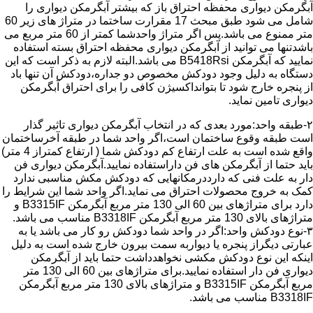
آبگرمکن دیواری محفظه احتراق باز که بیشتر آبگرمکن دیواری را
شامل می شود طبق مبحث 17 مقرارت ساختما در متراژ های زیر 60
متر ممنوع می باشد.پس اگر متراژ واحدشما کمتر از 60 متر مربع می
باشدتنها می توانید از آبگرمکن دیواری محفظه احتراق بسته استفاده
نمایید که آبگرمکن B5418Rsi می باشد.البته لازم به ذکر است که این
دستگاه به دلیل وجود دودکش مخصوص دو جداره،دودکش آن تنها باد
از پنجره خارج شود تا بتوانداکسیژن کافی را برای احتراق آبگرمکن
دیواری تامین نماید.
۲-طبقه واحد:مورد بعدی که در انتخاب آبگرمکن دیواری تاثیر گذار
است طبقه وقوع ساختمان است،اگر واحد شما در طبقه آخرساختمان
واقع شده است به علت ارتفاع کم دودکش شما ( ارتفاع کمتراز 4 متر)
باید حتما از آبگرمکن های فن داراستفاده نمایید.آبگرمکن دیواری فن
دار به علت فنی که دارددرمکانهایی که دودکش مکش مناسبی ندارد
کمک به خروج محصولات احتراق می نماید.اگر واحد شما این شرایط را
دارد برای متراژهای بین 60 الی 130 متر مربع آبگرمکن B3315IF و
متراژهای بالای 130 متر مربع آبگرمکن B3318IF مناسب می باشد.
۳-نوع دودکش واحد:اگر در واحد شما دودکش رو کار می باشد یا به
عبارتی دیگراز پنجره یا دیواربه سمت بیرون خارج شده است به دلیل
اینکه این نوع دودکش مکشی نخواهدداشت حتما باید از آبگرمکن
دیواری فن دار استفاده نمایید.برای متراژهای بین 60 الی 130 متر
مربع آبگرمکن B3315IF و متراژهای بالای 130 متر مربع آبگرمکن
B3318IF مناسب می باشد.