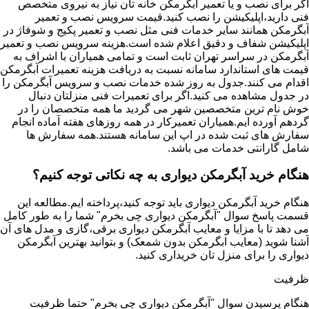
اگر برای نصب و یا تعمیر آبگرمکن خانه تان نیاز به نیروی متخصص
فنی دارید،اپلیکیشن را نصب کنید.قیمت سرویس نصب و تعمیر
آبگرمکن همانند سایر خدمات فنی مثل نصب و تعمیر پکیج و شوفاژ در
اپلیکیشن شفاف و دقیق اعلام شده است.هزینه سرویس نصب و تعمیر
آبگرمکن در سراسر تهران ثابت است و تمامی همیاران با اشراف به
قیمت های استاندارد سامانه نسبت به دریافت هزینه تعمیرات آبگرمکن
اقدام می کنند.جدول به روز شده خدمات نصب و سرویس آبگرمکن را
در جدول مشاهده می کنید.اگر برای تعمیرات فنی منزلتان دنبال
خوش نام ترین متخصصین شهر می گردید ما همه متخصصان را در
گردهم آورده ایم.همیاران تعمیرکار در همه روزهای هفته آماده انجام
سفارش های ثبت شده در اپ این سامانه هستند.همه سفارش ها
شامل گارانتی خدمات می باشد.
هنگام خرید آبگرمکن دیواری به چه نکاتی توجه کنیم؟
هنگام خرید آبگرمکن دیواری باید توجه کنید،پرداخته ایم.مطالعه این
قسمت پاسخ سوال "آبگرمکن دیواری چی بخرم" شما را به طور کامل
می دهد تا با مزایا و معایب آبگرمکن دیواری برقی،گازی و مدل های آن
آشنا شوید (معایب ابگرمکن بدون شمعک) و بتوانید بهترین آبگرمکن
دیواری را برای منزل تان خریداری کنید.
ظرفیت
هنگام پرسیدن سوال "آبگرمکن دیواری چی بخرم" حتما ظرفیت