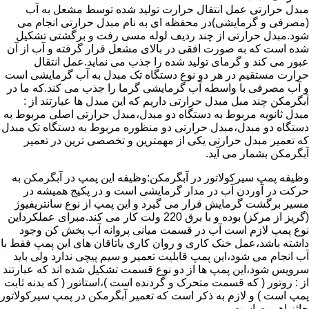
مبدل حرارتی عمل انتقال حرارت تولید شده توسط مشعل به آب
(مصرفی و گرمایشی)در محفظه ای به نام مبدل حرارتی انجام می
شود.مبدل حرارتی از چند ردیف لوله مسی رفت و برگشتی تشکیل
شده است که به صورت افقی در بالای مشعل قرار گرفته و آب از آن
عبور می کند و گرمای تولید شده را جذب می نماید.عمل انتقال
حرارت مستقیم در هر دو نوع دستگاه تک مبدل به آب گرمایشی است
و آب مصرفی با واسطه آب گرمایشی گرما را جذب می کند.که ما در
آبگرمکن چند مبل مبدل حرارتی داریم که این مبدل ها عبارتند از :
مبدل ثانویه مربوط به دستگاه دو مبدل،مبدل حرارتی اصلی مربوط به
دستگاه دو مبدل،مبدل حرارتی دو منظوره مربوط به دستگاه تک مبدل
که تعمیر مبدل حرارتی یکی از مهمترین و تخصصی ترین در تعمیر
آبگرمکن بشمار می آید.
وظیفه پمپ سیرکولاتور در آبگرمکن:وظیفه این پمپ در آبگرمکن به
حرکت در آوردن آب در مدار گرمایشی است و در پکیج همیشه در
مسیر برگشت گرمایش قرار می گیرد و این پمپ از نوع سانتریفیوژ
(گریز از مرکز) بوده و با برق 220 ولت کار می کند.مبرای عملکرداین
نوع پمپ لازم است آب در قسمت میانی پروانه آب پخش کن وجود
داشته باشد،عمل خنک کاری و روان کاری یاتاقان های این پمپ فقط با
آب انجام می شود،این پمپ قابلیت تعمیر و سیم پیچی ندارد ولی باید
سرویس شود،این پمپ ها از دو نوع قسمت تشکیل شده اند که عبارتند
از : روتور ( که قسمت متحرک و گردنده است )،استاتور ( که بدنه ثابت
پمپ است ) و لازم به ذکر است که تعمیر آبگرمکن در پمپ سیرکولاتور
حائز اهمیت است.