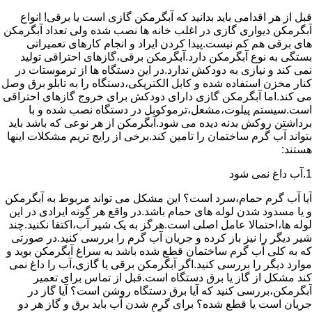
قبل از هر اقدامی باید بدانید که آبگرمکن گازی است یا برقی! انواع
آبگرمکن دیواری گازی در اغلب خانه ها نصب شده ولی تعداد آبگرمکن
های برقی هم کم نیست.پیدا کردن ایراد و انجام کارهای تعمیراتی
بستگی به نوع آبگرمکن دارد.آبگرمکن برقی،گازهای احتراقی تولید
نمی کند و نیازی به دودکش ندارد.در این دستگاه ها از ترموستات در
کنار مخزن استفاده شده و کابل الکتریکی،دستگاه را به تابلو برق وصل
می کند.اما آبگرمکن گازی دارای دودکش برای خروج گازهای احتراقی
است.سیستم پیلوت،مشعل،ترموکوبل در دستگاه نصب شده و با
برداشتن روکش بدنه دیده می شود.آبگرمکن از هر نوعی که باشد باید
بتواند آب گرم ساختمان را تامین کند.برخی از رایج تریم مشکلات اینها
هستند:
1.آب داغ نمی شود
آیا آب گرم حمام،سرد است؟ این مشکل می تواند مربوط به آبگرمکن
و یا مسدود شدن لوله های حمام باشد.در واقع هر گونه ایرادی در این
لوله ها،احتمالا عامل اصلی است.هرگز به یک شیر آب،اکتفا نکنید.چند
شیر دیگر را نیز باز کرده و جریان آب گرم را بررسی کنید.در صورتی
که به کلی آب گرم ساختمان قطع شده باشد به سراغ آبگرمکن بوید و
موارد دیگر را بررسی کنید.اگر آبگرمکن برقی یا گازی،آب را داغ نمی
کند مشکل از گاز یا برق دستگاه است.قبل از تماس برای تعمیر
آبگرمکن،بررسی کنید که آیا برق دستگاه روشن است؟ آیا گاز در
جریان است یا قطع شده؟ برای گرم شدن آب باید برق و گاز هر دو