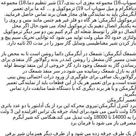
سوپاپ،16) مجموعه مغزی آب بندی،17) شیر تنظیم دما،18) مجموعه
دیافگرام و میل سوپاپ آب 19) ترموکوپل و … که ما برای تعمیر
آبگرمکن باید به نمایندگی های مجاز همان برند تماس حاصل فرمایید.
ترموکوپل آبگرمکن: هر گاه دو فلز غیر هم جنس مانند مس و روی را
به یکدیگر اتصال دهیم یک ترموکوپل ایجاد می شود.حال اگر محل
اتصال دو فلز را توسط شعله ای گرم کنیم بین دو سر دیگر ترموکوپل
ولتاژی حدود 20 میلی ولت تولید می شود که توانایی تحریک سیم پیچ و
باز کردن شیر مغناطیسی وسایل گاز سوز را در مدت 20 ثانیه دارد.
شمعک آبگرمکن: شمعک در آبگرمکن دائما روشن است تا به محض باز
شدن مسیر گاز،مشعل را روشن کند.در بدنه رگولاتور گاز منفذی برای
رساندن گاز به شمعک وجود دارد گاز خروجی از این منفذ توسط لوله
ای به نازل شمعک رسانیده می شود.در سر منفذ شمعک در
رگولاتور،یک صافی برای جلوگیری از ورود ذرات احتمالی پیش بینی
شده است.و برای تعمیر هر یک از این قطعات باید از نمایندگی تعمیر
آبگرمکن و یا هر برند دیگری که با دستگاه شما متابقت دارد تماس
بگیرید.
تعمیر آبگرمکن
برد کنترل آبگرمکن:نیروی محرکه این برد از یک آدابتور یا دو عدد باتری
1/5 ولت تامین می شود.برای ایجاد جرقه یک تراس افزاینده این 3 ولت
را به 14000 تا 18000 ولت تبدیل می کند.هنگامی که شیر آبگرم
مصرفی باز می شود با فرمان برد
از یک طرف جرقه زده می شود و از طرف دیگر همزمان شیر برقی