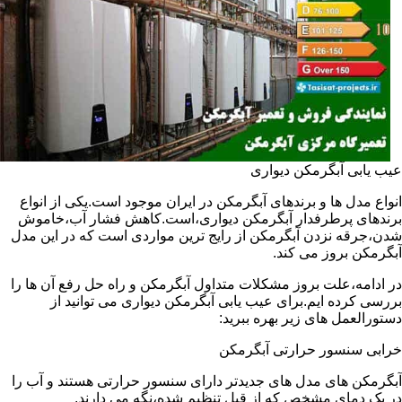
عیب یابی آبگرمکن دیواری
انواع مدل ها و برندهای آبگرمکن در ایران موجود است.یکی از انواع
برندهای پرطرفدار آبگرمکن دیواری،است.کاهش فشار آب،خاموش
شدن،جرقه نزدن آبگرمکن از رایج ترین مواردی است که در این مدل
آبگرمکن بروز می کند.
در ادامه،علت بروز مشکلات متداول آبگرمکن و راه حل رفع آن ها را
بررسی کرده ایم.برای عیب یابی آبگرمکن دیواری می توانید از
دستورالعمل های زیر بهره ببرید:
خرابی سنسور حرارتی آبگرمکن
آبگرمکن های مدل های جدیدتر دارای سنسور حرارتی هستند و آب را
در یک دمای مشخص که از قبل تنظیم شده،نگه می دارند.