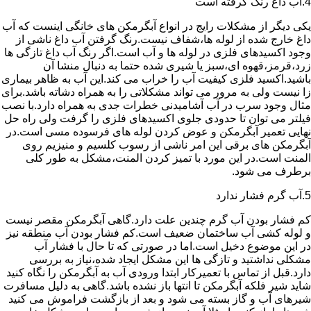
4.آب داغ رنگ گرفته است
یکی دیگر از مشکلات رایج در انواع آبگرمکن های خانگی اینست که آب
داغ خارج شده از لوله ها،شفاف نیست.رنگ گرفتن آب داغ ناشی از
وجود اکسیدهای فلزی در لوله ها و آب است.اگر رنگ آب داغ تازگی ها
زرد،قرمز،قهوه ای،سبز یا شیری شده حتما به دنبال منشا آن
باشید.اکسید فلزی کیفیت آب را خراب می کند.این آب به ظاهر بیماری
زا نیست ولی به مرور می تواند مشکلاتی را به همراه دشاته باشد.برای
مثال وجود سرب در آب آشامیدنی خطرات جدی به همراه دارد.با نصب
فیلتر می توان تا حدودی جلوی اکسیدهای فلزی را گرفت ولی راه حل
نهایی تعمیر آبگرمکن و عوض کردن لوله های فرسوده مسی است.در
آبگرمکن های برقی این امر ناشی از رسوب کلسیم و منیزیم روی
المنت است.در این مورد با تمیز کردن المنت،مشکل به طور کلی
برطرف می شود.
5.آب گرم فشار ندارد
کم فشار بودن آب گرم چندین علت دارد.گاهی آبگرمکن مقصر نیست
و لوله کشی آب ساختمان ضعیف است.کم فشار بودن آب منطقه نیز
در این موضوع دخیل است.اما در صورتی که تا حال با فشار آب
مشکلی نداشتید و تازگی ها این مشکل ایجاد شده،نیاز به بررسی
دارد.قبل از تماس با تعمیرکار ابتدا ورودی آب به آبگرمکن را نگاه کنید
شاید شیر فلکه آبگرمکن تا انتها باز نشده باشد.گاهی به دلیل مسافرت
شیرهای آب و گاز بسته می شود و بعد از بازگشت فراموش می کنید