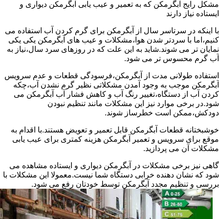
مشکل رایج آبگرمکن که به تعمیر و عیب یابی آبگرمکن دیواری و
ایستاده نیاز دارند
با اینکه در سرتاسر سال از آبگرمکن برای گرم کردن آب استفاده می
کنیم،اما با سردتر شدن هوا،مشکلات و عیب های آبگرمکن یکی یکی
نمایان تر می شوند.شاید به این علت که در روزهای سرد سال،نیاز به
آب گرم محسوس تر می شود.
استفاده طولانی مدت از آبگرمکن،فرسودگی قطعات و عدم سرویس
آبگرمکن موجب به وجود آمدن مشکلاتی نظیر گرم نشدن آب،چکه
کردن آب از دستگاه،تغییر رنگ آب و کاهش فشار آب آبگرمکن می
شود.در برخی موارد نیز این مشکلات مانند تنظیم نبودن
دودکش،ممکن است خطرساز شوند.
خوشبختانه قطعات آبگرمکن قابل تعمیر و تعویض هستند.با اقدام به
موقع برای سرویس و تعمیر آبگرمکن هزینه کمتری برای عیب یابی
مشکلات آن می پردازید.
گاهی نیز برخی مشکلات در آبگرمکن دیواری و ایستاده مشاهده می
شود که نشان دهنده خرابی دستگاه شما نیست.معمولا این مشکلات با
بررسی و تنظیم مجدد آبگرمکن توسط خودتان رفع می شود.