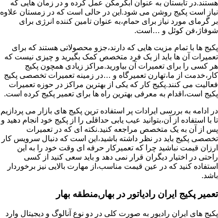
هستند.در تابستان به عنوان آبگرمکن عمل کرده و در زمان هایی که
نیاز است پکیج روشن می شود.این در حالی است که در زمستان علاوه
بر گرمای مورد نیاز برای حمام،به عنوان تامین کننده انرژی برای
شوفاژ،فن کوئل و …است.
پکیج ها با تمام مزیت هایی که دارند،جزو محصولاتی هستند که برای
تعمیرات آن ها باید از یک فرد متخصص کمک بگیرید و چیزی نیست که
هر کسی را برای تعمیرات آن بیاورید.مراکز زیادی همچون پکیج
کار،خدمت از ما،تهارن تعمیرگاه و …در زمینه تعمیرات تخصصی پکیج
فعالیت می کنند.پکیج کار که یکی از بهترین مراکز در حوزه تعمیرات
پکیج است،اقدام به معرفی بهترین راه ها برای تعمیر پکیج کرده است.
در ادامه به بررسی ایرادات پر استفاده ترین پکیج های بازار می پردازیم
تا با استفاده از آن،بتوانید عیب یابی حداقلی را از پکیج خود انجام دهید و
پس از آن به یک متخصص مراجعه کنید.نکته ای که در تعمیرات
تخصصی پکیج باید در نظر داشته باشید،این است که دنبال سرویس کار
ارزان قیمت نباشید چرا که تعمیرکار حرفه ای وقت خود را به این
راحتی در اختیار دیگران قرار نمی دهد و باید سعی کنید از کسی
استفاده کنید که در عین قیمت مناسب،از مهارت بالایی نیز برخوردار
باشد.
تعمیر پکیج ایران رادیاتور در بهار,منطقه بهار
پکیج های ایران رادیور به صورت کلی در دو نوع آنالوگ و دیجیتال وارد