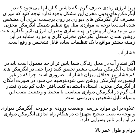
زیرا انرژی زیادی صرف گرم نگه داشتن گالن آنها می شود که در
آبگرمکن های بدون مخزن این مشکل وجود ندارد.توجه کنید که میزان
مصرف گاز آبگرمکن های دیواری بر روی برچسب انرژی آن مشخص
شده است.با توجه به مواردی مثل پیچ تنظیم شمعک آبگرمکن مخزنی
می توانید بیش از پیش در بهینه سازی مصرف انرژی تاثیر بگذارید.علت
روشن نشدن مشعل آبگرمکن مخزنی گازی و موارد مشابه در این
زمینه بیشتر مواقع با یک تنظیمات ساده قابل تشخیص و رفع است.
فشار آب
اگر فشار آب در محل زندگی شما پایین تر از حد معمول است باید در
انتخاب آبگرمکن مناسب بیشتر تحقیق کنید زیرا حتی در آبگرمکن های
کم فشار نیز حداقل میزان فشار آب ضروری است چرا که در غیر
اینصورت آبگرمکن روشن نمی شود.توصیه می شود در صورت امکان
از آبگرمکن مخزنی ایستاده استفاده کنید.یافتن علت کم شدن فشار
آب گرم در آبگرمکن دیواری متناسب با محیط و وضعیت نصب این
وسیله قابل تشخیص و بررسی است.
علاوه بر این موارد بررسی وضعیت ورودی و خروجی آبگرمکن دیواری
و توجه به نصب صحیح تجهیزات در هنگام راه اندازی آبگرمکن دیواری
در این امر تاثیر بسزایی دارد.
دوام و طول عمر بالا