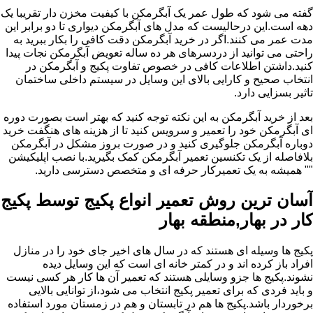
گفته می شود که طول عمر یک آبگرمکن با کیفیت مخزن دار تقریبا یک
دهه است.این درحالیست که مدل های آبگرمکن دیواری تا دو برابر این
مدت عمر می کنند.اگر در خرید آبگرمکن دقت کافی را بکار ببرید به
راحتی می توانید از دردسرهای هر ده ساله تعویض آبگرمکن نجات پیدا
کنید.داشتن اطلاعات کافی در خصوص تفاوت پکیج و آبگرمکن در
انتخاب صحیح و کارایی بالای این وسایل در سیستم داخلی ساختمان
تاثیر بسزایی دارد.
بعد از خرید آبگرمکن به این نکته توجه کنید که بهتر است بصورت دوره
ای آبگرمکن خود را تعمیر و سرویس کنید تا از هزینه های هنگفت خرید
دوباره آبگرمکن جلوگیری کنید و در صورت بروز مشکل در آبگرمکن
بلافاصله از یک تکنسین تعمیر آبگرمکن کمک بگیرید.با نصب اپلیکیشن
"" همیشه به یک تعمیرکار حرفه ای و متخصص دسترسی دارید.
آسان ترین روش تعمیر انواع پکیج توسط پکیج
کار در بهار,منطقه بهار
پکیج ها وسیله ای هستند که در سال های اخیر جای خود را در منازل
افراد باز کرده اند و در کمتر خانه ای است که این وسایل دیده
نشوند.پکیج ها جزو وسایلی هستند که تعمیر آن ها کار هر کسی نیست
و باید فردی که برای تعمیر پکیج انتخاب می شود،از توانایی بالایی
برخوردار باشد.پکیج ها هم در تابستان و هم در زمستان مورد استفاده