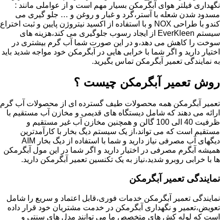
نگهداری فیلتر هوای آبگرمکن بسیار مهم است و از عواملی مانند :
مسدود شدن شعله با آستر،گرد و غبار و روغن و … جلو گیری می
کندو با طراحی NOX و با استفاده از اکسید نیتروژن پایین و ثبت اختراع
سیستم EverKleen از ایجاد رسوب جلوگیری می کند،هزینه های
سوخت را کاهش می دهد،و در این صورت شما آب گرم بیشتری در
اختیار دارید و اگر شما با خرابی هایی در آبگرمکن خود مواجه شدید باید
به نمایندگی تعمیر آبگرمکن تماس بگیرید.
روش تعمیر آبگرمکن چیست ؟
تعمیر آبگرمکن همه محصولات طیف گسترده ای از محصولات آب گرم
ارائه می دهند که شامل دیستگاه های قدیمی و مخازن آب مستقیم با
ظرفیت 40 الی 100 گالن و همچنین مخازن آب غیر مستقیم و
مستقیم است که می تواند،از یک سیستم دیگ بخار با کارآمدترین
دیگهای آب مصرفی نیاز دارید و شما با استفاده از دیگ بخار AIM
همیشه آبگرم مصرفی در اختیار دارید و اگر شما در این مول آبگرمکن
ها با خرابی روبرو شدید،نیاز به یک تکنسین تعمیر آبگرمکن دارید.
نمایندگی تعمیر آبگرمکن
نمایندگی تعمیر آبگرمکن خدمات فوری،قابل اعتماد و سریع را شامل
تعویض،تعمیر و نگهداری آبگرمکن در خدمت مشتریان خود قرار داده
است که لوله کش های متخصص ما می توانند مدل های سنتی و