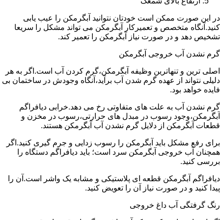
ارتفاع بالای شمعک
در این صورت ممکن است خودتان نتوانید آبگرمکن را عیب یابی
کنید.آنگاه متخصص و تعمیرکار آبگرمکن می تواند مشکل را سریعا
تشخیص دهد و در صورت نیاز آبگرمکن را تعمیر کند.
گرم نشدن آب خروجی آبگرمکن
اصلی ترین و تنهاترین وظیفه آبگرمکن،گرم کردن آب است.اگر به هر
دلیلی نتواند از عهده گرم شدن آب برآید،آنگاه وجودش در ساختمان بی
فایده خواهد بود.
گرم نشدن آب به علت های متفاوتی رخ می دهد.خرابی دیافراگم
آبگرمکن،وجود رسوب در مبدل های حرارتی،رسوب در مخزن و
قطعات آبگرمکن از دلایل گرم نشدن آب آبگرمکن هستند.
برای رفع مشکل باید آبگرمکن را رسوب زدایی و جرم گیری کنید.اگر
همچنان آب خروجی آبگرمکن سرد است؛ باید دیافراگم دستگاه را
بررسی کنید.
دیافراگم آبگرمکن قطعه ای پلاستیکی و مشابه یک واشر است.آن را
پیدا کنید و در صورت نیاز آن را تعویض کنید.
رنگ گرفتگی آب داغ خروجی