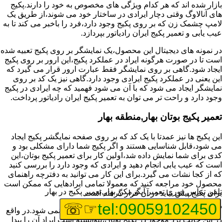
بازار شده اند که هر کدام ویژگی های مخصوص به خود را دارند.پکیج
های آنالاوگ وقتی دچار ایرادی در ساختار خود می شوند،از طریق یک
لامپ چشمک زن که بر روی پکیج وجود دارد،فرد را باخبر می کند تا به
عیب یابی و تعمیر پکیج ایران رادیاتور بپردازد.
در نمونه های دیجیتال این محصول،یک نمایشگر بر روی پکیج تعبیه شده
است تا در صورت هرگونه ایراد در عملکرد پکیج،این ارور بر روی پکیج
ایجاد شود.گاهی بر روی نمایشگر فقط عبارت ارور قرار می گیرد که
این یعنی در عملکرد پکیج ایرادی وجود دارد.گاهی نیز یک کد بر روی
نمایشگر ایجاد می شود که با آن می شود فهمید که چه ایرادی در پکیج
وجود دارد و راحت تر می توان به تعمیر پکیج ایران رادیاتور پرداخت.
تعمیر پکیج بوتان بهار,منطقه بهار
این پکیج ها نیز عمدتا با یک کد که بر روی صفحه نمایگشر پکیج ایجاد
می شود،قابل شناسایی هستند و اگر پکیج شما دارای مشکلی بود و
کدی برای شما نمایش داده شد،اولین کار برای تعمیر پکیج بوتان،این
است که عیب یابی انجام دهید و ایرادی که وجود دارد را بررسی کنید
که از کجا نشات می گیرد.برای این کار می توانید به دفترچه راهنمای
محصول خود مراجعه کنید که معمولا تمامی ایرادهایی که ممکن است
تلفن تماس فوری
تعمیر آبگرمکن بهار,تعمیر پکیج در بهار
برای پکیج پیش بیاید در آن قرار گرفته است.
☞☏
tel:09059102450
گاهی نیز هنگام خرابی پکیج،هیچ اروری نمایش داده نمی شود.در واقع
در این حالت برد موجود در پکیج بوتان،نتوانسته است ایراد آن را پیدا