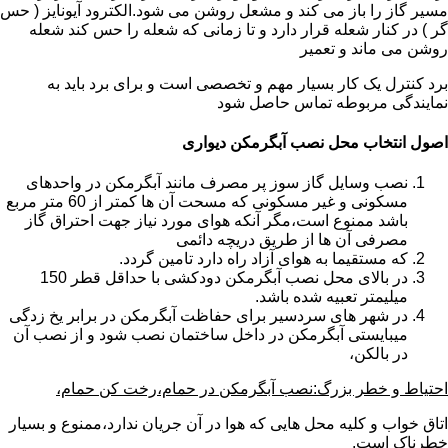
مسیر گاز را باز می کند و مشعل روشن می شود.الکترود آیونایز ( حس
گر ) در کنار شعله قرار دارد و تا زمانی که شعله را حس کند شعله
روشن می ماند و تعمیر
برد کنترل یک کار بسیار مهم و تخصصی است و برای برد باید به
نمایندگی مربوطه تماس حاصل شود
اصول انتخاب محل نصب آبگرمکن دیواری
نصب وسایل گاز سوز پر مصرف مانند آبگرمکن در واحدهای
مسکونی و غیر مسکونی که مسحت آن ها کمتر از 60 متر مربع
باشد ممنوع است،مگر آنکه هوای مورد نیاز جهت احتراق گاز
مصرفی آن ها از طریق دریچه دائمی
که مستقیما به هوای آزاد راه دارد تامین گردد.
در بالای محل نصب آبگرمکن دودکشی با حداقل قطر 150
میلیمتر تعبیه شده باشد.
در شهر های سردسیر برای حفاظت آبگرمکن در برابر یخ زدگی
میبایستی آبگرمکن در داخل ساختمان نصب شود و از نصب آن
در بالکن،
احتیاط و خطر بزرگ:نصب آبگرمکن در حمام،رخت کن حمام،
اتاق خواب و کلیه محل هایی که هوا در آن جریان ندارد،ممنوع و بسیار
خطرناک است.