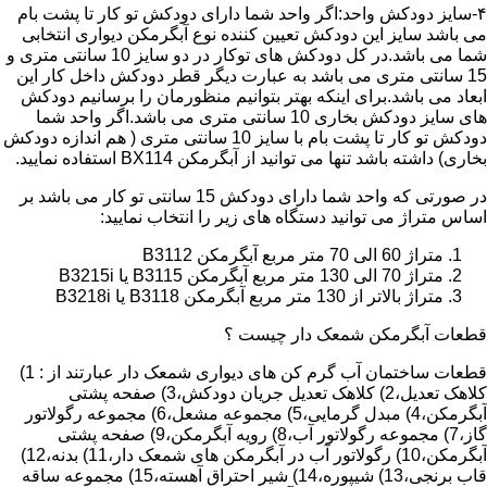
۴-سایز دودکش واحد:اگر واحد شما دارای دودکش تو کار تا پشت بام
می باشد سایز این دودکش تعیین کننده نوع آبگرمکن دیواری انتخابی
شما می باشد.در کل دودکش های توکار در دو سایز 10 سانتی متری و
15 سانتی متری می باشد به عبارت دیگر قطر دودکش داخل کار این
ابعاد می باشد.برای اینکه بهتر بتوانیم منظورمان را برسانیم دودکش
های سایز دودکش بخاری 10 سانتی متری می باشد.اگر واحد شما
دودکش تو کار تا پشت بام با سایز 10 سانتی متری ( هم اندازه دودکش
بخاری) داشته باشد تنها می توانید از آبگرمکن BX114 استفاده نمایید.
در صورتی که واحد شما دارای دودکش 15 سانتی تو کار می باشد بر
اساس متراژ می توانید دستگاه های زیر را انتخاب نمایید:
متراژ 60 الی 70 متر مربع آبگرمکن B3112
متراژ 70 الی 130 متر مربع آبگرمکن B3115 یا B3215i
متراژ بالاتر از 130 متر مربع آبگرمکن B3118 یا B3218i
قطعات آبگرمکن شمعک دار چیست ؟
قطعات ساختمان آب گرم کن های دیواری شمعک دار عبارتند از : 1)
کلاهک تعدیل،2) کلاهک تعدیل جریان دودکش،3) صفحه پشتی
آبگرمکن،4) مبدل گرمایی،5) مجموعه مشعل،6) مجموعه رگولاتور
گاز،7) مجموعه رگولاتور آب،8) رویه آبگرمکن،9) صفحه پشتی
آبگرمکن،10) رگولاتور آب در آبگرمکن های شمعک دار،11) بدنه،12)
قاب برنجی،13) شیپوره،14) شیر احتراق آهسته،15) مجموعه ساقه