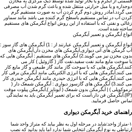
قسمتی از آبگرم و یا بخار تولید شده توسط دیگ مرکزی به مخازن
دوجداره و یا مبل حرارتی منتقل شده و باعث گرم شدن آب مصرفی
می گردد.امادر روش دوم گرم کردن آب به صورت مستقیم گرم
کردن آب در تماس مستقیم باسطح گرم کننده می باشد مانند سماور
زغالی و نفتی که با استفاده از این روش انواع آبگرمکن های مستقیم
ساخته شده است.
انواع آبگرمکن و تعمیر آبگرمکن
انواع آبگرمکن و تعمیر آبگرمکن عبارتند از : 1) آبگرمکن های گاز سوز :
آب گرمکن های آنی دیواری,آبگرمکن های مخزن دار,آبگرمکن های
بدون مخزن نیز می گویند.2) آبگرمکن های مستقیم : آبگرمکن هایی که
با سوخت مایع مانند نفت سفید،نفت گاز ( گازوئیل ) کار می
کنند,آبگرمکن هایی که با سوخت گاز مانند گاز طبیعی و گاز مایع کار
می کنند,آبگرمکن هایی که با انرژی الکتریکی مانند آبگرمکن برقی کار
می کنند,آبگرمکن هایی که با انرژی حیدری مانند آبگرمکن حیدری کار
می کنند.3) آبگرمکن های گازسوز دیواری : آبگرمکن شمعک دار (
ترموکوپلی ) | آبگرمکن بدون شمعک ( آیونایز ),آبگرمکن پیلوت موقت
(IP),آبگرمکن فن دار،است که برای تعمیر آبگرمکن باید به نمایندگی
تماس حاصل فرمایید.
راهنمای خرید آبگرمکن دیواری
۱-متراژ واحد:شاید در مرحله اول به نظر بیاید که متراژ واحد شما
ارتباطی به نوع آبگرمکن انتخابی شما ندارد اما باید بدانید که نصب