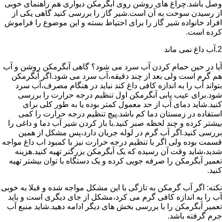
وصل باشد.چراغ های روشن روی آبگرمکن دیواری هم راهنمای خوبی
از رسیدن سوخت به آن است.شیر گاز را بررسی کنید گاهی یکی از
افراد خانواده شیر گاز را برای احتیاط بسته و این موضوع را فراموش
کرده است.
2.آب داغ نمی ماند
آیا در حین حمام کردن آب سرد می شود؟ گاهی آبگرمکن روشن و آب
هم گرم است ولی بعد از چند دقیقه،آب سرد می شود.اگر آبگرمکن
بتواند آب را به اندازه کافی داغ کند نباید در هنگام مصرف،آب سرد
شود.برای عیب یابی آبگرمکن اول تنظیم درجه حرارت را بررسی
کنید.شاید دمای آب از حد معمول کمتر بوده یا به طور کلی برای
استفاده در زمستان دما کم باشد.پیچ تنظیم درجه حرارت را کمی
بیشتر کرده و چند لحظه صبر کنید.با باز کردن شیر آب دما و داغی را
بررسی کنید.اگر آب گرم در لوله جریان دارد،پس مشکل از همین
قسمت بوده ولی اگر با تنظیم درجه حرارت نیز با کمبود اب داغ مواجه
شدید،شاید وقت آن رسیده که یک آبگرمکن بزرگتر تهیه کنید.هزینه
تعمیر آبگرمکن را صرفه جویی کرده و یک دستگاه با توان بیشتر تهیه
کنید.
نکته: اگر آب گرمکن به تازگی با این مشکل مواجه شده و قبلا به خوبی
آب را به اندازه کافی گرم می کرد،مشکل از جای دیگری است و باید
تعمیر آبگرمکن را با بررسی بخش های دیگر ادامه دهید.شاید منبع آب
جرم گرفته باشد.