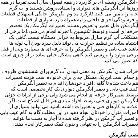
۰آبگرمکن وسیله ای پر کاربرد در همه فصول سال است.تقریبا در همه
روزها این آبگرمکن های دیواری و ایستاده،روشن هستند و آب گرم
خانه را تامین می کنند.کارکرد مداوم آبگرمکن خانگی،استهلاک قطعات
و فرسودگی اجزای داخلی را به همراه دارد.بسیاری از قطعات
آبگرمکن قابل تعمیر و تعویض هستند.تعمیرات آبگرمکن یک تخصص
حرفه ای است و توسط تکنیسین با تجربه انجام می شود.اما برخی از
مشکلات آب گرم منازل،مربوط به خرابی دستگاه نیست.گاهی یک
اشتباه ساده در تنظیم حرارت می تواند دلیل سرد بودن آب لوله ها
باشد.عیب یابی و تعمیر آبگرمکن را به حرفه ای ها بسپارید ولی از قبل
برخی موارد را بررسی کنید.گاهی مشکل خیلی ساده تر از چیزی است
که تصور می کنید.
خراب شدن آبگرمکن به معنی نبودن آب گرم برای شستشوی ظروف
و حمام است.این یک مشکل جدی برای خانواده است هزینه تعمیرات
هم باعث شده تا گاهی افراد خودشان اقدام به تعمیر آبگرمکن
کنند.عیب یابی و تعمیر آبگرمکن دیواری یک کار تخصصی است که
توسط تعمیرکار حرفه ای انجام می شود ولی برخی از ایرادات جزئی
آبگرمکن دیواری حتی توسط افراد مبتدی هم قابل اصلاح است.اگر
علاقه به کارهای فنی و تعمیرات داشته باشید می توانید بسیاری از
امورات منزل را خودتان انجام دهید.در این مطلب گام به گام عیب یابی
و تعمیر آب گرمکن در نظر گرفته شده تا آچار به دست ها بتوانند
تعمیرات آبگرمکن را به تنهایی و بدون کمک تعمیرکار انجام دهند.
نصب آبگرمکن