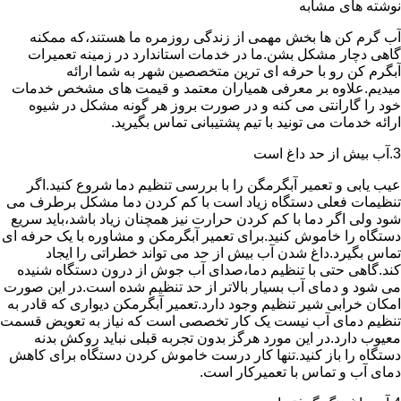
نوشته های مشابه
آب گرم کن ها بخش مهمی از زندگی روزمره ما هستند،که ممکنه
گاهی دچار مشکل بشن.ما در خدمات استاندارد در زمینه تعمیرات
آبگرم کن رو با حرفه ای ترین متخصصین شهر به شما ارائه
میدیم.علاوه بر معرفی همیاران معتمد و قیمت های مشخص خدمات
خود را گارانتی می کنه و در صورت بروز هر گونه مشکل در شیوه
ارائه خدمات می تونید با تیم پشتیبانی تماس بگیرید.
3.آب بیش از حد داغ است
عیب یابی و تعمیر آبگرمگن را با بررسی تنظیم دما شروع کنید.اگر
تنظیمات فعلی دستگاه زیاد است با کم کردن دما مشکل برطرف می
شود ولی اگر دما با کم کردن حرارت نیز همچنان زیاد باشد،باید سریع
دستگاه را خاموش کنید.برای تعمیر آبگرمکن و مشاوره با یک حرفه ای
تماس بگیرد.داغ شدن آب بیش از حد می تواند خطراتی را ایجاد
کند.گاهی حتی با تنظیم دما،صدای آب جوش از درون دستگاه شنیده
می شود و دمای آب بسیار بالاتر از حد تنظیم شده است.در این صورت
امکان خرابی شیر تنظیم وجود دارد.تعمیر آبگرمکن دیواری که قادر به
تنظیم دمای آب نیست یک کار تخصصی است که نیاز به تعویض قسمت
معیوب دارد.در این مورد هرگز بدون تجربه قبلی نباید روکش بدنه
دستگاه را باز کنید.تنها کار درست خاموش کردن دستگاه برای کاهش
دمای آب و تماس با تعمیرکار است.