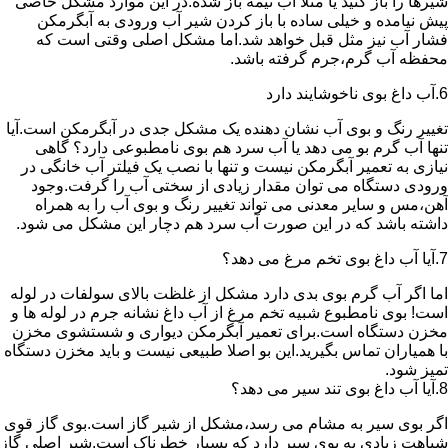
شیرها را باز کنید یا مثلا آب نیمه باز شده.در این موارد مشکل خاصی
پیش نیامده و خیلی ساده با باز کردن شیر آب ورودی به آبگرمکن
فشار آب نیز مثل قبل خواهد شد.اما مشکل اصلی وقتی است که
محفظه آب گرم،جرم گرفته باشد.
6.آب داغ بوی ناخوشایند دارد
تغییر رنگ و بوی آب نشان دهنده یک مشکل جدی در آبگرمکن است.آیا
تنها آب گرم بو می دهد یا آب سرد هم بوی نامطبوعی دارد؟ گاهی
نیازی به تعمیر آبگرمکن نیست و تنها با نصب یک فیلتر آب خانگی در
ورودی دستگاه می توان مقدار زیادی از سختی آب را گرفت.وجود
آهن،مس و سایر معدنی می تواند تغییر رنگ و بوی آب را به همراه
داشته باشد که در این صورت آب سرد هم دچار این مشکل می شود.
7.آیا آب داغ بوی تخم مرغ می دهد؟
اما اگر آب گرم بوی بدی دارد مشکل از غلظت بالای سولفات در لوله
است! بوی نامطبوع شبیه تخم مرغ از آب داغ نشانه جرم در لوله ها و
مخزن دستگاه است.برای تعمیر آبگرمکن دیواری و شستشوی مخزن
با همیاران تماس بگیرید.این بو اصلا طبیعی نیست و باید مخزن دستگاه
تمیز شود.
8.آیا آب داغ بوی تند سیر می دهد؟
اگر بوی سیر به مشام می رسد،مشکل از شیر گاز است.بوی گاز قوی
شباهت زیادی به بوی سیر دارد که بسیار خطرناک است.شیر اصلی گاز