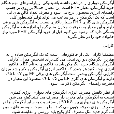
آبگرمکن دیواری را در ذهن داشته باشید.یکی از پارامترهای مهم هنگام
خرید آبگرمکن،معیار FHR است.این معیار احتمالا بر روی بر چسب
راهنمای انرژی محصول درج می شود و معرف تعداد گالن های آبی
است که یک آبگرمکن در هر ساعت می تواند تولید کند.بطور کلی
آبگرمکن های گازی FHR بسیار بالاتری نسبت به آبگرمکن های برقی
دارند و این معیار به ظرفیت مخزن،منبع گرما و اندازه شعله آبگرمکن
بستگی دارد که توصیه می کنیم قبل از خرید آبگرمکن FHR مورد نیاز
خانواده خود را در نظر بگیرید.
کارایی
مطمئنا کارایی یکی از فاکتورهایی است که یک آبگرمکن ساده را به
بهترین آبگرمکن دیواری تبدیل می کند.برای تشخیص میزان کارایی
آبگرمکن هنگام خرید آبگرمکن باید به فاکتوری به نام EF یا فاکتور
انرژی توجه کنید.هر چقدر که فاکتور انرژی آبگرمکن بالاتر باشد میزان
کارایی آبگرمکن بیشتر است.آبگرمکن های برقی EF بین ۰/۷ تا ۰/۹۵
دارند و آبگرمکن های گازی EF بین ۰/۵ تا ۰/۶.معمولا این معیار در
دفترچه راهنمای آبگرمکن ذکر می شود.
از نظر کاهش مصرف انرژی آبگرمکن های دیواری انرژی کمتری
نسبت به آبگرمکن های مخزن دار مصرف می کنند.گفته می شود
آبگرمکن های دیواری بین 8 تا 50 درصد نسبت به سایر آبگرمکن ها در
مصرف انرژی صرفه جویی می کنند; اما به نسبت سیستم های تامین
آب گرم جدید مثل مصرف گاز پکیج باید بررسی و مقایسه شود.