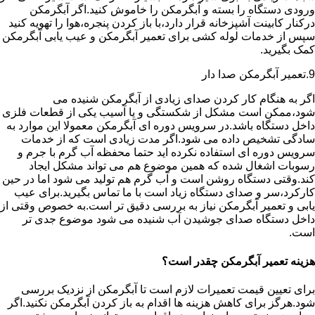
ورودی دستگاه را بسته و آبگرمکن را خاموش کنید.اگر آبگرمکن
درکنار کابینت آشپزخانه قرار دارد،با باز کردن پنجره،هوا را تهویه کنید
سپس از خدمات لوله کشی برای تعمیر آبگرمکن و عیب یابی آبگرمکن
کمک بگیرید.
9.تعمیر آبگرمکن صدا دار
اگر به هنگام کار کردن صدای زیادی از آبگرمکن شنیده می
شود،ممکن است مشکل از شکستگی و یا آسیب یکی از قطعات فلزی
داخل دستگاه باشد.در سرویس دوره ای آبگرمکن معمولا این موارد به
سادگی تشخیص داده می شود.اگر مدت زیادی است که از خدمات
سرویس دوره ای استفاده نکرده اید حتما محفظه آب گرم با جرم و
رسوبات اشغال شده که همین موضوع هم می تواند مشکل ایجاد
کند.وقتی دستگاه روشن است و آب گرم هم تولید می شود اما در حین
کارکرد،سر و صدای دستگاه زیاد است با ما تماس بگیرید.برای عیب
یابی و تعمیر آبگرمکن نیاز به بررسی دقیق تر است.به خصوص وقتی از
داخل دستگاه صدای جوشیدن آب شنیده می شود موضوع جدی تر
است.
هزینه تعمیر آبگرمکن چقدر است؟
برای تعیین قیمت تعمیرات لازم است تا آبگرمکن از نزدیک بررسی
شود.هرگز برای کاهش هزینه ها اقدام به باز کردن آبگرمکن نکنید.اگر