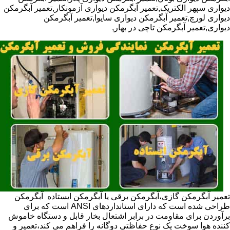
دیواری سپهر الکتریک,تعمیر آبگرمکن دیواری آزمونکار,تعمیر آبگرمکن
دیواری لورچ,تعمیر آبگرمکن دیواری سایوا,تعمیر آبگرمکن
دیواری,تعمیر آبگرمکن تاچی در بهار,
تعمیر آبگرمکن گازی،آبگرمکن برقی یا آبگرمکن ایستاده ​ آبگرمکن
طراحی شده است که دارای استانداردهای ANSI است که برای
برآوردن برای مقاومت در برابر اشتعال بخار قابل و دستگاه خاموش
کننده هوا سوخت یک نوع حفاظتی دوگانه را فراهم می کند،تعمیر و