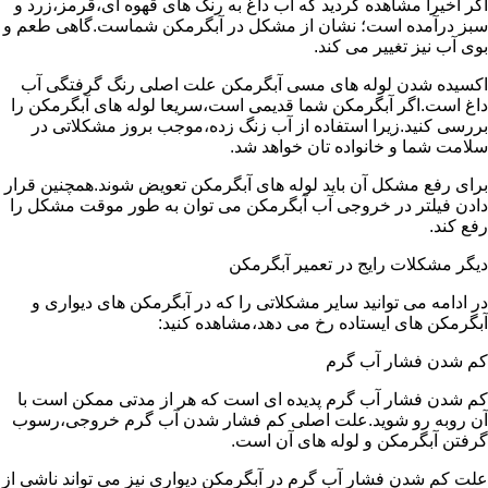
اگر اخیرا مشاهده کردید که آب داغ به رنگ های قهوه ای،قرمز،زرد و
سبز درآمده است؛ نشان از مشکل در آبگرمکن شماست.گاهی طعم و
بوی آب نیز تغییر می کند.
اکسیده شدن لوله های مسی آبگرمکن علت اصلی رنگ گرفتگی آب
داغ است.اگر آبگرمکن شما قدیمی است،سریعا لوله های آبگرمکن را
بررسی کنید.زیرا استفاده از آب زنگ زده،موجب بروز مشکلاتی در
سلامت شما و خانواده تان خواهد شد.
برای رفع مشکل آن باید لوله های آبگرمکن تعویض شوند.همچنین قرار
دادن فیلتر در خروجی آب آبگرمکن می توان به طور موقت مشکل را
رفع کند.
دیگر مشکلات رایج در تعمیر آبگرمکن
در ادامه می توانید سایر مشکلاتی را که در آبگرمکن های دیواری و
آبگرمکن های ایستاده رخ می دهد،مشاهده کنید:
کم شدن فشار آب گرم
کم شدن فشار آب گرم پدیده ای است که هر از مدتی ممکن است با
آن روبه رو شوید.علت اصلی کم فشار شدن آب گرم خروجی،رسوب
گرفتن آبگرمکن و لوله های آن است.
علت کم شدن فشار آب گرم در آبگرمکن دیواری نیز می تواند ناشی از