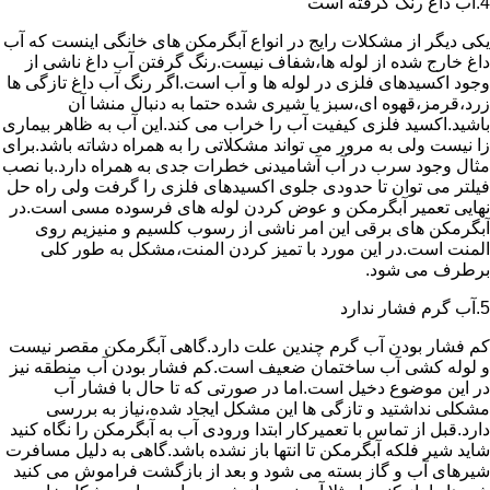
4.آب داغ رنگ گرفته است
یکی دیگر از مشکلات رایج در انواع آبگرمکن های خانگی اینست که آب
داغ خارج شده از لوله ها،شفاف نیست.رنگ گرفتن آب داغ ناشی از
وجود اکسیدهای فلزی در لوله ها و آب است.اگر رنگ آب داغ تازگی ها
زرد،قرمز،قهوه ای،سبز یا شیری شده حتما به دنبال منشا آن
باشید.اکسید فلزی کیفیت آب را خراب می کند.این آب به ظاهر بیماری
زا نیست ولی به مرور می تواند مشکلاتی را به همراه دشاته باشد.برای
مثال وجود سرب در آب آشامیدنی خطرات جدی به همراه دارد.با نصب
فیلتر می توان تا حدودی جلوی اکسیدهای فلزی را گرفت ولی راه حل
نهایی تعمیر آبگرمکن و عوض کردن لوله های فرسوده مسی است.در
آبگرمکن های برقی این امر ناشی از رسوب کلسیم و منیزیم روی
المنت است.در این مورد با تمیز کردن المنت،مشکل به طور کلی
برطرف می شود.
5.آب گرم فشار ندارد
کم فشار بودن آب گرم چندین علت دارد.گاهی آبگرمکن مقصر نیست
و لوله کشی آب ساختمان ضعیف است.کم فشار بودن آب منطقه نیز
در این موضوع دخیل است.اما در صورتی که تا حال با فشار آب
مشکلی نداشتید و تازگی ها این مشکل ایجاد شده،نیاز به بررسی
دارد.قبل از تماس با تعمیرکار ابتدا ورودی آب به آبگرمکن را نگاه کنید
شاید شیر فلکه آبگرمکن تا انتها باز نشده باشد.گاهی به دلیل مسافرت
شیرهای آب و گاز بسته می شود و بعد از بازگشت فراموش می کنید