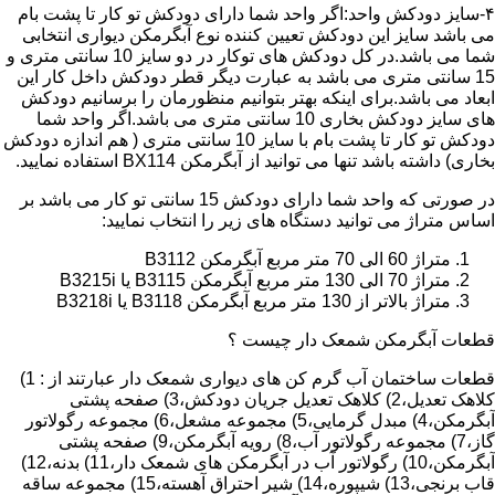
۴-سایز دودکش واحد:اگر واحد شما دارای دودکش تو کار تا پشت بام
می باشد سایز این دودکش تعیین کننده نوع آبگرمکن دیواری انتخابی
شما می باشد.در کل دودکش های توکار در دو سایز 10 سانتی متری و
15 سانتی متری می باشد به عبارت دیگر قطر دودکش داخل کار این
ابعاد می باشد.برای اینکه بهتر بتوانیم منظورمان را برسانیم دودکش
های سایز دودکش بخاری 10 سانتی متری می باشد.اگر واحد شما
دودکش تو کار تا پشت بام با سایز 10 سانتی متری ( هم اندازه دودکش
بخاری) داشته باشد تنها می توانید از آبگرمکن BX114 استفاده نمایید.
در صورتی که واحد شما دارای دودکش 15 سانتی تو کار می باشد بر
اساس متراژ می توانید دستگاه های زیر را انتخاب نمایید:
متراژ 60 الی 70 متر مربع آبگرمکن B3112
متراژ 70 الی 130 متر مربع آبگرمکن B3115 یا B3215i
متراژ بالاتر از 130 متر مربع آبگرمکن B3118 یا B3218i
قطعات آبگرمکن شمعک دار چیست ؟
قطعات ساختمان آب گرم کن های دیواری شمعک دار عبارتند از : 1)
کلاهک تعدیل،2) کلاهک تعدیل جریان دودکش،3) صفحه پشتی
آبگرمکن،4) مبدل گرمایی،5) مجموعه مشعل،6) مجموعه رگولاتور
گاز،7) مجموعه رگولاتور آب،8) رویه آبگرمکن،9) صفحه پشتی
آبگرمکن،10) رگولاتور آب در آبگرمکن های شمعک دار،11) بدنه،12)
قاب برنجی،13) شیپوره،14) شیر احتراق آهسته،15) مجموعه ساقه