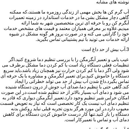
نوشته های مشابه
آب گرم کن ها بخش مهمی از زندگی روزمره ما هستند،که ممکنه
گاهی دچار مشکل بشن.ما در خدمات استاندارد در زمینه تعمیرات
آبگرم کن رو با حرفه ای ترین متخصصین شهر به شما ارائه
میدیم.علاوه بر معرفی همیاران معتمد و قیمت های مشخص خدمات
خود را گارانتی می کنه و در صورت بروز هر گونه مشکل در شیوه
ارائه خدمات می تونید با تیم پشتیبانی تماس بگیرید.
3.آب بیش از حد داغ است
عیب یابی و تعمیر آبگرمگن را با بررسی تنظیم دما شروع کنید.اگر
تنظیمات فعلی دستگاه زیاد است با کم کردن دما مشکل برطرف می
شود ولی اگر دما با کم کردن حرارت نیز همچنان زیاد باشد،باید سریع
دستگاه را خاموش کنید.برای تعمیر آبگرمکن و مشاوره با یک حرفه ای
تماس بگیرد.داغ شدن آب بیش از حد می تواند خطراتی را ایجاد
کند.گاهی حتی با تنظیم دما،صدای آب جوش از درون دستگاه شنیده
می شود و دمای آب بسیار بالاتر از حد تنظیم شده است.در این صورت
امکان خرابی شیر تنظیم وجود دارد.تعمیر آبگرمکن دیواری که قادر به
تنظیم دمای آب نیست یک کار تخصصی است که نیاز به تعویض قسمت
معیوب دارد.در این مورد هرگز بدون تجربه قبلی نباید روکش بدنه
دستگاه را باز کنید.تنها کار درست خاموش کردن دستگاه برای کاهش
دمای آب و تماس با تعمیرکار است.