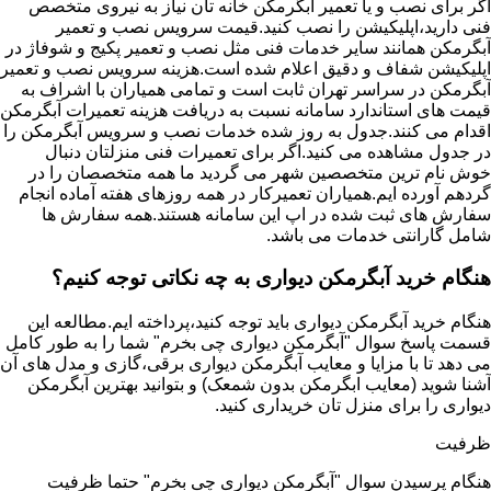
اگر برای نصب و یا تعمیر آبگرمکن خانه تان نیاز به نیروی متخصص
فنی دارید،اپلیکیشن را نصب کنید.قیمت سرویس نصب و تعمیر
آبگرمکن همانند سایر خدمات فنی مثل نصب و تعمیر پکیج و شوفاژ در
اپلیکیشن شفاف و دقیق اعلام شده است.هزینه سرویس نصب و تعمیر
آبگرمکن در سراسر تهران ثابت است و تمامی همیاران با اشراف به
قیمت های استاندارد سامانه نسبت به دریافت هزینه تعمیرات آبگرمکن
اقدام می کنند.جدول به روز شده خدمات نصب و سرویس آبگرمکن را
در جدول مشاهده می کنید.اگر برای تعمیرات فنی منزلتان دنبال
خوش نام ترین متخصصین شهر می گردید ما همه متخصصان را در
گردهم آورده ایم.همیاران تعمیرکار در همه روزهای هفته آماده انجام
سفارش های ثبت شده در اپ این سامانه هستند.همه سفارش ها
شامل گارانتی خدمات می باشد.
هنگام خرید آبگرمکن دیواری به چه نکاتی توجه کنیم؟
هنگام خرید آبگرمکن دیواری باید توجه کنید،پرداخته ایم.مطالعه این
قسمت پاسخ سوال "آبگرمکن دیواری چی بخرم" شما را به طور کامل
می دهد تا با مزایا و معایب آبگرمکن دیواری برقی،گازی و مدل های آن
آشنا شوید (معایب ابگرمکن بدون شمعک) و بتوانید بهترین آبگرمکن
دیواری را برای منزل تان خریداری کنید.
ظرفیت
هنگام پرسیدن سوال "آبگرمکن دیواری چی بخرم" حتما ظرفیت