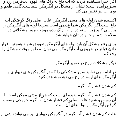
اگر اخیرا مشاهده کردید که آب داغ به رنگ های قهوه ای،قرمز،زرد و
سبز درآمده است؛ نشان از مشکل در آبگرمکن شماست.گاهی طعم و
بوی آب نیز تغییر می کند.
اکسیده شدن لوله های مسی آبگرمکن علت اصلی رنگ گرفتگی آب
داغ است.اگر آبگرمکن شما قدیمی است،سریعا لوله های آبگرمکن را
بررسی کنید.زیرا استفاده از آب زنگ زده،موجب بروز مشکلاتی در
سلامت شما و خانواده تان خواهد شد.
برای رفع مشکل آن باید لوله های آبگرمکن تعویض شوند.همچنین قرار
دادن فیلتر در خروجی آب آبگرمکن می توان به طور موقت مشکل را
رفع کند.
دیگر مشکلات رایج در تعمیر آبگرمکن
در ادامه می توانید سایر مشکلاتی را که در آبگرمکن های دیواری و
آبگرمکن های ایستاده رخ می دهد،مشاهده کنید:
کم شدن فشار آب گرم
کم شدن فشار آب گرم پدیده ای است که هر از مدتی ممکن است با
آن روبه رو شوید.علت اصلی کم فشار شدن آب گرم خروجی،رسوب
گرفتن آبگرمکن و لوله های آن است.
علت کم شدن فشار آب گرم در آبگرمکن دیواری نیز می تواند ناشی از