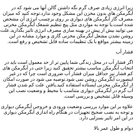
زیرا انرژی زیادی صرف گرم نگه داشتن گالن آنها می شود که در
آبگرمکن های بدون مخزن این مشکل وجود ندارد.توجه کنید که میزان
مصرف گاز آبگرمکن های دیواری بر روی برچسب انرژی آن مشخص
شده است.با توجه به مواردی مثل پیچ تنظیم شمعک آبگرمکن مخزنی
می توانید بیش از پیش در بهینه سازی مصرف انرژی تاثیر بگذارید.علت
روشن نشدن مشعل آبگرمکن مخزنی گازی و موارد مشابه در این
زمینه بیشتر مواقع با یک تنظیمات ساده قابل تشخیص و رفع است.
فشار آب
اگر فشار آب در محل زندگی شما پایین تر از حد معمول است باید در
انتخاب آبگرمکن مناسب بیشتر تحقیق کنید زیرا حتی در آبگرمکن های
کم فشار نیز حداقل میزان فشار آب ضروری است چرا که در غیر
اینصورت آبگرمکن روشن نمی شود.توصیه می شود در صورت امکان
از آبگرمکن مخزنی ایستاده استفاده کنید.یافتن علت کم شدن فشار
آب گرم در آبگرمکن دیواری متناسب با محیط و وضعیت نصب این
وسیله قابل تشخیص و بررسی است.
علاوه بر این موارد بررسی وضعیت ورودی و خروجی آبگرمکن دیواری
و توجه به نصب صحیح تجهیزات در هنگام راه اندازی آبگرمکن دیواری
در این امر تاثیر بسزایی دارد.
دوام و طول عمر بالا