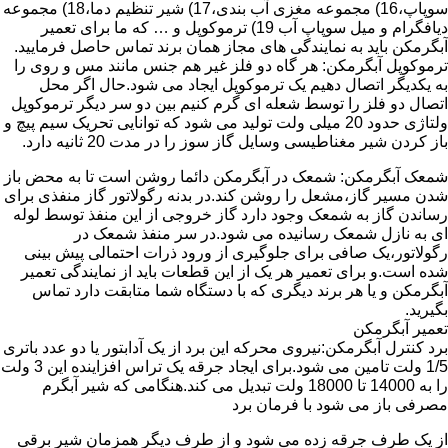
سوپاپ،16) مجموعه مغزی آب بندی،17) شیر تنظیم دما،18) مجموعه
دیافگرام و میل سوپاپ آب 19) ترموکوپل و … که ما برای تعمیر
آبگرمکن باید به نمایندگی های مجاز همان برند تماس حاصل فرمایید.
ترموکوپل آبگرمکن: هر گاه دو فلز غیر هم جنس مانند مس و روی را
به یکدیگر اتصال دهیم یک ترموکوپل ایجاد می شود.حال اگر محل
اتصال دو فلز را توسط شعله ای گرم کنیم بین دو سر دیگر ترموکوپل
ولتاژی حدود 20 میلی ولت تولید می شود که توانایی تحریک سیم پیچ و
باز کردن شیر مغناطیسی وسایل گاز سوز را در مدت 20 ثانیه دارد.
شمعک آبگرمکن: شمعک در آبگرمکن دائما روشن است تا به محض باز
شدن مسیر گاز،مشعل را روشن کند.در بدنه رگولاتور گاز منفذی برای
رساندن گاز به شمعک وجود دارد گاز خروجی از این منفذ توسط لوله
ای به نازل شمعک رسانیده می شود.در سر منفذ شمعک در
رگولاتور،یک صافی برای جلوگیری از ورود ذرات احتمالی پیش بینی
شده است.و برای تعمیر هر یک از این قطعات باید از نمایندگی تعمیر
آبگرمکن و یا هر برند دیگری که با دستگاه شما متابقت دارد تماس
بگیرید.
تعمیر آبگرمکن
برد کنترل آبگرمکن:نیروی محرکه این برد از یک آدابتور یا دو عدد باتری
1/5 ولت تامین می شود.برای ایجاد جرقه یک تراس افزاینده این 3 ولت
را به 14000 تا 18000 ولت تبدیل می کند.هنگامی که شیر آبگرم
مصرفی باز می شود با فرمان برد
از یک طرف جرقه زده می شود و از طرف دیگر همزمان شیر برقی