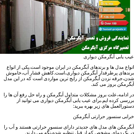
عیب یابی آبگرمکن دیواری
انواع مدل ها و برندهای آبگرمکن در ایران موجود است.یکی از انواع
برندهای پرطرفدار آبگرمکن دیواری،است.کاهش فشار آب،خاموش
شدن،جرقه نزدن آبگرمکن از رایج ترین مواردی است که در این مدل
آبگرمکن بروز می کند.
در ادامه،علت بروز مشکلات متداول آبگرمکن و راه حل رفع آن ها را
بررسی کرده ایم.برای عیب یابی آبگرمکن دیواری می توانید از
دستورالعمل های زیر بهره ببرید:
خرابی سنسور حرارتی آبگرمکن
آبگرمکن های مدل های جدیدتر دارای سنسور حرارتی هستند و آب را
در یک دمای مشخص که از قبل تنظیم شده،نگه می دارند.