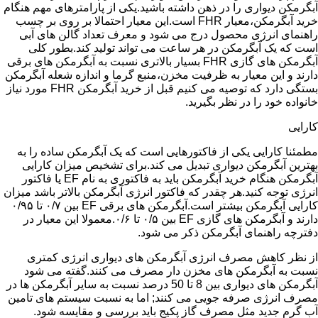
آبگرمکن دیواری را در ذهن داشته باشید.یکی از پارامترهای مهم هنگام
خرید آبگرمکن،معیار FHR است.این معیار احتمالا بر روی بر چسب
راهنمای انرژی محصول درج می شود و معرف تعداد گالن های آبی
است که یک آبگرمکن در هر ساعت می تواند تولید کند.بطور کلی
آبگرمکن های گازی FHR بسیار بالاتری نسبت به آبگرمکن های برقی
دارند و این معیار به ظرفیت مخزن،منبع گرما و اندازه شعله آبگرمکن
بستگی دارد که توصیه می کنیم قبل از خرید آبگرمکن FHR مورد نیاز
خانواده خود را در نظر بگیرید.
کارایی
مطمئنا کارایی یکی از فاکتورهایی است که یک آبگرمکن ساده را به
بهترین آبگرمکن دیواری تبدیل می کند.برای تشخیص میزان کارایی
آبگرمکن هنگام خرید آبگرمکن باید به فاکتوری به نام EF یا فاکتور
انرژی توجه کنید.هر چقدر که فاکتور انرژی آبگرمکن بالاتر باشد میزان
کارایی آبگرمکن بیشتر است.آبگرمکن های برقی EF بین ۰/۷ تا ۰/۹۵
دارند و آبگرمکن های گازی EF بین ۰/۵ تا ۰/۶.معمولا این معیار در
دفترچه راهنمای آبگرمکن ذکر می شود.
از نظر کاهش مصرف انرژی آبگرمکن های دیواری انرژی کمتری
نسبت به آبگرمکن های مخزن دار مصرف می کنند.گفته می شود
آبگرمکن های دیواری بین 8 تا 50 درصد نسبت به سایر آبگرمکن ها در
مصرف انرژی صرفه جویی می کنند; اما به نسبت سیستم های تامین
آب گرم جدید مثل مصرف گاز پکیج باید بررسی و مقایسه شود.