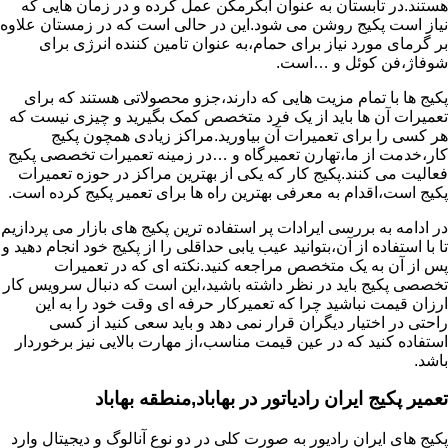
هستند.در تابستان به عنوان آبگرمکن عمل کرده و در زمان هایی که
نیاز است پکیج روشن می شود.این در حالی است که در زمستان علاوه
بر گرمای مورد نیاز برای حمام،به عنوان تامین کننده انرژی برای
شوفاژ،فن کوئل و …است.
پکیج ها با تمام مزیت هایی که دارند،جزو محصولاتی هستند که برای
تعمیرات آن ها باید از یک فرد متخصص کمک بگیرید و چیزی نیست که
هر کسی را برای تعمیرات آن بیاورید.مراکز زیادی همچون پکیج
کار،خدمت از ما،تهارن تعمیرگاه و …در زمینه تعمیرات تخصصی پکیج
فعالیت می کنند.پکیج کار که یکی از بهترین مراکز در حوزه تعمیرات
پکیج است،اقدام به معرفی بهترین راه ها برای تعمیر پکیج کرده است.
در ادامه به بررسی ایرادات پر استفاده ترین پکیج های بازار می پردازیم
تا با استفاده از آن،بتوانید عیب یابی حداقلی را از پکیج خود انجام دهید و
پس از آن به یک متخصص مراجعه کنید.نکته ای که در تعمیرات
تخصصی پکیج باید در نظر داشته باشید،این است که دنبال سرویس کار
ارزان قیمت نباشید چرا که تعمیرکار حرفه ای وقت خود را به این
راحتی در اختیار دیگران قرار نمی دهد و باید سعی کنید از کسی
استفاده کنید که در عین قیمت مناسب،از مهارت بالایی نیز برخوردار
باشد.
تعمیر پکیج ایران رادیاتور در بهاباد,منطقه بهاباد
پکیج های ایران رادیور به صورت کلی در دو نوع آنالوگ و دیجیتال وارد