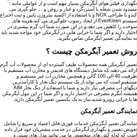
نگهداری فیلتر هوای آبگرمکن بسیار مهم است و از عواملی مانند :
مسدود شدن شعله با آستر،گرد و غبار و روغن و … جلو گیری می
کندو با طراحی NOX و با استفاده از اکسید نیتروژن پایین و ثبت اختراع
سیستم EverKleen از ایجاد رسوب جلوگیری می کند،هزینه های
سوخت را کاهش می دهد،و در این صورت شما آب گرم بیشتری در
اختیار دارید و اگر شما با خرابی هایی در آبگرمکن خود مواجه شدید باید
به نمایندگی تعمیر آبگرمکن تماس بگیرید.
روش تعمیر آبگرمکن چیست ؟
تعمیر آبگرمکن همه محصولات طیف گسترده ای از محصولات آب گرم
ارائه می دهند که شامل دیستگاه های قدیمی و مخازن آب مستقیم با
ظرفیت 40 الی 100 گالن و همچنین مخازن آب غیر مستقیم و
مستقیم است که می تواند،از یک سیستم دیگ بخار با کارآمدترین
دیگهای آب مصرفی نیاز دارید و شما با استفاده از دیگ بخار AIM
همیشه آبگرم مصرفی در اختیار دارید و اگر شما در این مول آبگرمکن
ها با خرابی روبرو شدید،نیاز به یک تکنسین تعمیر آبگرمکن دارید.
نمایندگی تعمیر آبگرمکن
نمایندگی تعمیر آبگرمکن خدمات فوری،قابل اعتماد و سریع را شامل
تعویض،تعمیر و نگهداری آبگرمکن در خدمت مشتریان خود قرار داده
است که لوله کش های متخصص ما می توانند مدل های سنتی و