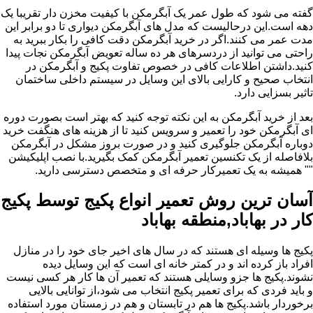
گفته می شود که طول عمر یک آبگرمکن با کیفیت مخزن دار تقریبا یک
دهه است.این درحالیست که مدل های آبگرمکن دیواری تا دو برابر این
مدت عمر می کنند.اگر در خرید آبگرمکن دقت کافی را بکار ببرید به
راحتی می توانید از دردسرهای هر ده ساله تعویض آبگرمکن نجات پیدا
کنید.داشتن اطلاعات کافی در خصوص تفاوت پکیج و آبگرمکن در
انتخاب صحیح و کارایی بالای این وسایل در سیستم داخلی ساختمان
تاثیر بسزایی دارد.
بعد از خرید آبگرمکن به این نکته توجه کنید که بهتر است بصورت دوره
ای آبگرمکن خود را تعمیر و سرویس کنید تا از هزینه های هنگفت خرید
دوباره آبگرمکن جلوگیری کنید و در صورت بروز مشکل در آبگرمکن
بلافاصله از یک تکنسین تعمیر آبگرمکن کمک بگیرید.با نصب اپلیکیشن
"" همیشه به یک تعمیرکار حرفه ای و متخصص دسترسی دارید.
آسان ترین روش تعمیر انواع پکیج توسط پکیج
کار در بهاباد,منطقه بهاباد
پکیج ها وسیله ای هستند که در سال های اخیر جای خود را در منازل
افراد باز کرده اند و در کمتر خانه ای است که این وسایل دیده
نشوند.پکیج ها جزو وسایلی هستند که تعمیر آن ها کار هر کسی نیست
و باید فردی که برای تعمیر پکیج انتخاب می شود،از توانایی بالایی
برخوردار باشد.پکیج ها هم در تابستان و هم در زمستان مورد استفاده