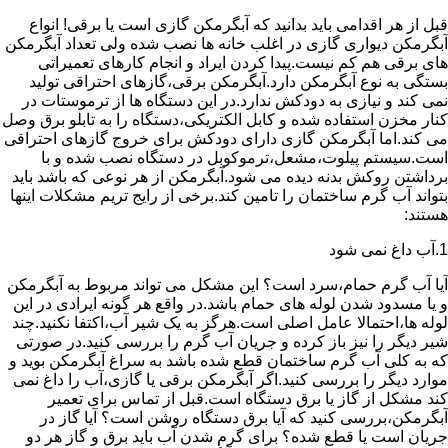
قبل از هر اقدامی باید بدانید که آبگرمکن گازی است یا برقی! انواع
آبگرمکن دیواری گازی در اغلب خانه ها نصب شده ولی تعداد آبگرمکن
های برقی هم کم نیست.پیدا کردن ایراد و انجام کارهای تعمیراتی
بستگی به نوع آبگرمکن دارد.آبگرمکن برقی،گازهای احتراقی تولید
نمی کند و نیازی به دودکش ندارد.در این دستگاه ها از ترموستات در
کنار مخزن استفاده شده و کابل الکتریکی،دستگاه را به تابلو برق وصل
می کند.اما آبگرمکن گازی دارای دودکش برای خروج گازهای احتراقی
است.سیستم پیلوت،مشعل،ترموکوبل در دستگاه نصب شده و با
برداشتن روکش بدنه دیده می شود.آبگرمکن از هر نوعی که باشد باید
بتواند آب گرم ساختمان را تامین کند.برخی از رایج تریم مشکلات اینها
هستند:
1.آب داغ نمی شود
آیا آب گرم حمام،سرد است؟ این مشکل می تواند مربوط به آبگرمکن
و یا مسدود شدن لوله های حمام باشد.در واقع هر گونه ایرادی در این
لوله ها،احتمالا عامل اصلی است.هرگز به یک شیر آب،اکتفا نکنید.چند
شیر دیگر را نیز باز کرده و جریان آب گرم را بررسی کنید.در صورتی
که به کلی آب گرم ساختمان قطع شده باشد به سراغ آبگرمکن بوید و
موارد دیگر را بررسی کنید.اگر آبگرمکن برقی یا گازی،آب را داغ نمی
کند مشکل از گاز یا برق دستگاه است.قبل از تماس برای تعمیر
آبگرمکن،بررسی کنید که آیا برق دستگاه روشن است؟ آیا گاز در
جریان است یا قطع شده؟ برای گرم شدن آب باید برق و گاز هر دو