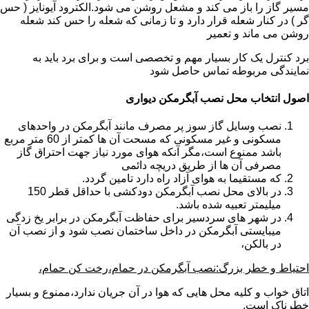
مسیر گاز را باز می کند و مشعل روشن می شود.الکترود آیونایز ( حس
گر ) در کنار شعله قرار دارد و تا زمانی که شعله را حس کند شعله
روشن می ماند و تعمیر
برد کنترل یک کار بسیار مهم و تخصصی است و برای برد باید به
نمایندگی مربوطه تماس حاصل شود
اصول انتخاب محل نصب آبگرمکن دیواری
نصب وسایل گاز سوز پر مصرف مانند آبگرمکن در واحدهای
مسکونی و غیر مسکونی که مسحت آن ها کمتر از 60 متر مربع
باشد ممنوع است،مگر آنکه هوای مورد نیاز جهت احتراق گاز
مصرفی آن ها از طریق دریچه دائمی
که مستقیما به هوای آزاد راه دارد تامین گردد.
در بالای محل نصب آبگرمکن دودکشی با حداقل قطر 150
میلیمتر تعبیه شده باشد.
در شهر های سردسیر برای حفاظت آبگرمکن در برابر یخ زدگی
میبایستی آبگرمکن در داخل ساختمان نصب شود و از نصب آن
در بالکن،
احتیاط و خطر بزرگ:نصب آبگرمکن در حمام،رخت کن حمام،
اتاق خواب و کلیه محل هایی که هوا در آن جریان ندارد،ممنوع و بسیار
خطرناک است.