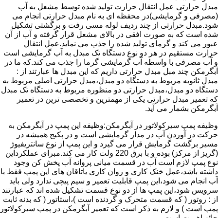
مبدل حرارتی عمل انتقال حرارت تولید شده توسط مشعل به آب
(مصرفی و گرمایشی)در محفظه ای به نام مبدل حرارتی انجام می
شود.مبدل حرارتی از چند ردیف لوله مسی رفت و برگشتی تشکیل
شده است که به صورت افقی در بالای مشعل قرار گرفته و آب از آن
عبور می کند و گرمای تولید شده را جذب می نماید.عمل انتقال
حرارت مستقیم در هر دو نوع دستگاه تک مبدل به آب گرمایشی است
و آب مصرفی با واسطه آب گرمایشی گرما را جذب می کند.که ما در
آبگرمکن چند مبل مبدل حرارتی داریم که این مبدل ها عبارتند از :
مبدل ثانویه مربوط به دستگاه دو مبدل،مبدل حرارتی اصلی مربوط به
دستگاه دو مبدل،مبدل حرارتی دو منظوره مربوط به دستگاه تک مبدل
که تعمیر مبدل حرارتی یکی از مهمترین و تخصصی ترین در تعمیر
آبگرمکن بشمار می آید.
وظیفه پمپ سیرکولاتور در آبگرمکن:وظیفه این پمپ در آبگرمکن به
حرکت در آوردن آب در مدار گرمایشی است و در پکیج همیشه در
مسیر برگشت گرمایش قرار می گیرد و این پمپ از نوع سانتریفیوژ
(گریز از مرکز) بوده و با برق 220 ولت کار می کند.مبرای عملکرداین
نوع پمپ لازم است آب در قسمت میانی پروانه آب پخش کن وجود
داشته باشد،عمل خنک کاری و روان کاری یاتاقان های این پمپ فقط با
آب انجام می شود،این پمپ قابلیت تعمیر و سیم پیچی ندارد ولی باید
سرویس شود،این پمپ ها از دو نوع قسمت تشکیل شده اند که عبارتند
از : روتور ( که قسمت متحرک و گردنده است )،استاتور ( که بدنه ثابت
پمپ است ) و لازم به ذکر است که تعمیر آبگرمکن در پمپ سیرکولاتور
حائز اهمیت است.