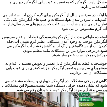
مشکل رایج آبگرمکن که به تعمیر و عیب یابی آبگرمکن دیواری و
ایستاده نیاز دارند
با اینکه در سرتاسر سال از آبگرمکن برای گرم کردن آب استفاده می
کنیم،اما با سردتر شدن هوا،مشکلات و عیب های آبگرمکن یکی یکی
نمایان تر می شوند.شاید به این علت که در روزهای سرد سال،نیاز به
آب گرم محسوس تر می شود.
استفاده طولانی مدت از آبگرمکن،فرسودگی قطعات و عدم سرویس
آبگرمکن موجب به وجود آمدن مشکلاتی نظیر گرم نشدن آب،چکه
کردن آب از دستگاه،تغییر رنگ آب و کاهش فشار آب آبگرمکن می
شود.در برخی موارد نیز این مشکلات مانند تنظیم نبودن
دودکش،ممکن است خطرساز شوند.
خوشبختانه قطعات آبگرمکن قابل تعمیر و تعویض هستند.با اقدام به
موقع برای سرویس و تعمیر آبگرمکن هزینه کمتری برای عیب یابی
مشکلات آن می پردازید.
گاهی نیز برخی مشکلات در آبگرمکن دیواری و ایستاده مشاهده می
شود که نشان دهنده خرابی دستگاه شما نیست.معمولا این مشکلات با
بررسی و تنظیم مجدد آبگرمکن توسط خودتان رفع می شود.