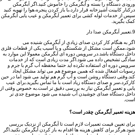
ورودی دستگاه را بسته و آبگرمکن را خاموش کنید.اگر آبگرمکن
درکنار کابینت آشپزخانه قرار دارد،با باز کردن پنجره،هوا را تهویه کنید
سپس از خدمات لوله کشی برای تعمیر آبگرمکن و عیب یابی آبگرمکن
کمک بگیرید.
9.تعمیر آبگرمکن صدا دار
اگر به هنگام کار کردن صدای زیادی از آبگرمکن شنیده می
شود،ممکن است مشکل از شکستگی و یا آسیب یکی از قطعات فلزی
داخل دستگاه باشد.در سرویس دوره ای آبگرمکن معمولا این موارد به
سادگی تشخیص داده می شود.اگر مدت زیادی است که از خدمات
سرویس دوره ای استفاده نکرده اید حتما محفظه آب گرم با جرم و
رسوبات اشغال شده که همین موضوع هم می تواند مشکل ایجاد
کند.وقتی دستگاه روشن است و آب گرم هم تولید می شود اما در حین
کارکرد،سر و صدای دستگاه زیاد است با ما تماس بگیرید.برای عیب
یابی و تعمیر آبگرمکن نیاز به بررسی دقیق تر است.به خصوص وقتی از
داخل دستگاه صدای جوشیدن آب شنیده می شود موضوع جدی تر
است.
هزینه تعمیر آبگرمکن چقدر است؟
برای تعیین قیمت تعمیرات لازم است تا آبگرمکن از نزدیک بررسی
شود.هرگز برای کاهش هزینه ها اقدام به باز کردن آبگرمکن نکنید.اگر