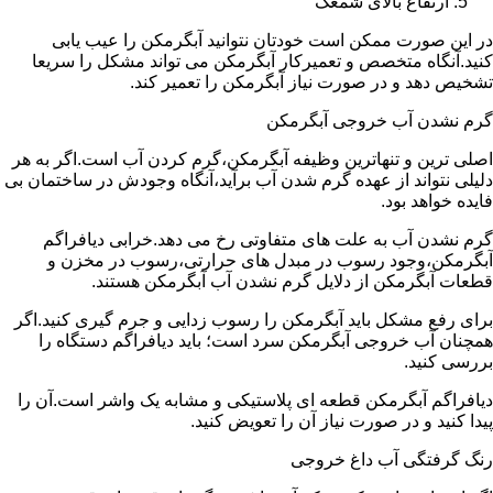
ارتفاع بالای شمعک
در این صورت ممکن است خودتان نتوانید آبگرمکن را عیب یابی
کنید.آنگاه متخصص و تعمیرکار آبگرمکن می تواند مشکل را سریعا
تشخیص دهد و در صورت نیاز آبگرمکن را تعمیر کند.
گرم نشدن آب خروجی آبگرمکن
اصلی ترین و تنهاترین وظیفه آبگرمکن،گرم کردن آب است.اگر به هر
دلیلی نتواند از عهده گرم شدن آب برآید،آنگاه وجودش در ساختمان بی
فایده خواهد بود.
گرم نشدن آب به علت های متفاوتی رخ می دهد.خرابی دیافراگم
آبگرمکن،وجود رسوب در مبدل های حرارتی،رسوب در مخزن و
قطعات آبگرمکن از دلایل گرم نشدن آب آبگرمکن هستند.
برای رفع مشکل باید آبگرمکن را رسوب زدایی و جرم گیری کنید.اگر
همچنان آب خروجی آبگرمکن سرد است؛ باید دیافراگم دستگاه را
بررسی کنید.
دیافراگم آبگرمکن قطعه ای پلاستیکی و مشابه یک واشر است.آن را
پیدا کنید و در صورت نیاز آن را تعویض کنید.
رنگ گرفتگی آب داغ خروجی