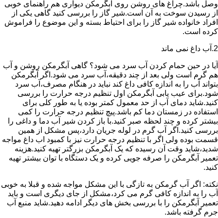
وصل باشد.چراغ های روشن روی آبگرمکن دیواری هم راهنمای خوبی
از رسیدن سوخت به آن است.شیر گاز را بررسی کنید گاهی یکی از
افراد خانواده شیر گاز را برای احتیاط بسته و این موضوع را فراموش
کرده است.
2.آب داغ نمی ماند
آیا در حین حمام کردن آب سرد می شود؟ گاهی آبگرمکن روشن و آب
هم گرم است ولی بعد از چند دقیقه،آب سرد می شود.اگر آبگرمکن
بتواند آب را به اندازه کافی داغ کند نباید در هنگام مصرف،آب سرد
شود.برای عیب یابی آبگرمکن اول تنظیم درجه حرارت را بررسی
کنید.شاید دمای آب از حد معمول کمتر بوده یا به طور کلی برای
استفاده در زمستان دما کم باشد.پیچ تنظیم درجه حرارت را کمی
بیشتر کرده و چند لحظه صبر کنید.با باز کردن شیر آب دما و داغی را
بررسی کنید.اگر آب گرم در لوله جریان دارد،پس مشکل از همین
قسمت بوده ولی اگر با تنظیم درجه حرارت نیز با کمبود اب داغ مواجه
شدید،شاید وقت آن رسیده که یک آبگرمکن بزرگتر تهیه کنید.هزینه
تعمیر آبگرمکن را صرفه جویی کرده و یک دستگاه با توان بیشتر تهیه
کنید.
نکته: اگر آب گرمکن به تازگی با این مشکل مواجه شده و قبلا به خوبی
آب را به اندازه کافی گرم می کرد،مشکل از جای دیگری است و باید
تعمیر آبگرمکن را با بررسی بخش های دیگر ادامه دهید.شاید منبع آب
جرم گرفته باشد.