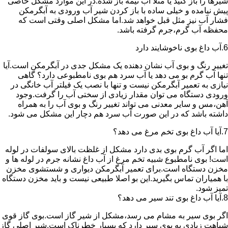
شیرها را باز کنید یا مثلا آب نیمه باز شده.در این موارد مشکل خاصی
پیش نیامده و خیلی ساده با باز کردن شیر آب ورودی به آبگرمکن
فشار آب نیز مثل قبل خواهد شد.اما مشکل اصلی وقتی است که
محفظه آب گرم،جرم گرفته باشد.
6.آب داغ بوی ناخوشایند دارد
تغییر رنگ و بوی آب نشان دهنده یک مشکل جدی در آبگرمکن است.آیا
تنها آب گرم بو می دهد یا آب سرد هم بوی نامطبوعی دارد؟ گاهی
نیازی به تعمیر آبگرمکن نیست و تنها با نصب یک فیلتر آب خانگی در
ورودی دستگاه می توان مقدار زیادی از سختی آب را گرفت.وجود
آهن،مس و سایر معدنی می تواند تغییر رنگ و بوی آب را به همراه
داشته باشد که در این صورت آب سرد هم دچار این مشکل می شود.
7.آیا آب داغ بوی تخم مرغ می دهد؟
اما اگر آب گرم بوی بدی دارد مشکل از غلظت بالای سولفات در لوله
است! بوی نامطبوع شبیه تخم مرغ از آب داغ نشانه جرم در لوله ها و
مخزن دستگاه است.برای تعمیر آبگرمکن دیواری و شستشوی مخزن
با همیاران تماس بگیرید.این بو اصلا طبیعی نیست و باید مخزن دستگاه
تمیز شود.
8.آیا آب داغ بوی تند سیر می دهد؟
اگر بوی سیر به مشام می رسد،مشکل از شیر گاز است.بوی گاز قوی
شباهت زیادی به بوی سیر دارد که بسیار خطرناک است.شیر اصلی گاز