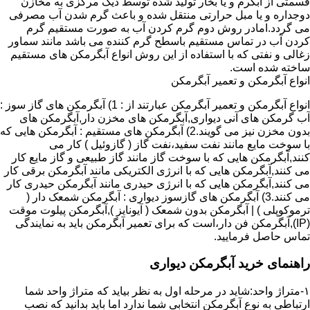
قسمتی از آبگرم و یا بخار تولید شده توسط دیگ مرکزی به مخازن
دوجداره و یا مبل حرارتی منتقل شده و باعث گرم شدن آب مصرفی
می گردد.امادر روش دوم گرم کردن آب به صورت مستقیم گرم
کردن آب در تماس مستقیم باسطح گرم کننده می باشد مانند سماور
زغالی و نفتی که با استفاده از این روش انواع آبگرمکن های مستقیم
ساخته شده است.
انواع آبگرمکن و تعمیر آبگرمکن
انواع آبگرمکن و تعمیر آبگرمکن عبارتند از : 1) آبگرمکن های گاز سوز :
آب گرمکن های آنی دیواری,آبگرمکن های مخزن دار,آبگرمکن های
بدون مخزن نیز می گویند.2) آبگرمکن های مستقیم : آبگرمکن هایی که
با سوخت مایع مانند نفت سفید،نفت گاز ( گازوئیل ) کار می
کنند,آبگرمکن هایی که با سوخت گاز مانند گاز طبیعی و گاز مایع کار
می کنند,آبگرمکن هایی که با انرژی الکتریکی مانند آبگرمکن برقی کار
می کنند,آبگرمکن هایی که با انرژی حیدری مانند آبگرمکن حیدری کار
می کنند.3) آبگرمکن های گازسوز دیواری : آبگرمکن شمعک دار (
ترموکوپلی ) | آبگرمکن بدون شمعک ( آیونایز ),آبگرمکن پیلوت موقت
(IP),آبگرمکن فن دار،است که برای تعمیر آبگرمکن باید به نمایندگی
تماس حاصل فرمایید.
راهنمای خرید آبگرمکن دیواری
۱-متراژ واحد:شاید در مرحله اول به نظر بیاید که متراژ واحد شما
ارتباطی به نوع آبگرمکن انتخابی شما ندارد اما باید بدانید که نصب