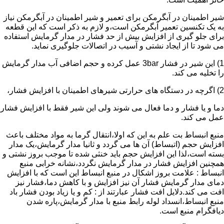
شیر اطمینان در آبگرمکن برای تعمیر و شیر اطمینان در آبگرمکن نیاز
به یک تکنسین تعمیر آبگرمکن است،و لازم به ذکر است که این قطعه
برای جلو گیری از افزایش بیش از حد فشار در مدار گرمایش استفاده
می شود تا از ایجاد نشتی و آسیب در اتصالات جلوگیری نماید.
1) این شیر در فشار 3bar عمل کرده و حجم اضافی آب مدار گرمایش
را تخلیه می کند.
2) اگرچه در دستگاه های حرارتی شیرهای اطمینان با افزایش فشار،
دما و یا فشار و دما فعال می شوند ولی این شیر فقط با افزایش فشار
عمل می کند.
منبع انبساط بت علم به این که اولا،انتقال گرما به مواد مختلف باعث
افزایش حجم (اتبساط) آن ها می گردد و ثانیا مدار گرمایش،یک مدار
بسته است،لذا این افزایش حجم باید خنثی شده تا موجب بروز نشتی و
همچنین افزایش فشار در مدار گرمایش نگردد،نشانه خرابی منبع
انبساط : علامت بروز اشکال در منبع انبساط این است که با افزایش
دمای مدار گرمایش فشار آن نیز افزایش و با کاهش دما،فشار نیز
افت می کند.دلایل افت فشار عبارتند از : کم و یا زیاد بودن فشار باد
منبع انبساط،انسداد لوله رابط منبع با مدار گرمایش،پاره شدن
دیافگرام منبع است.