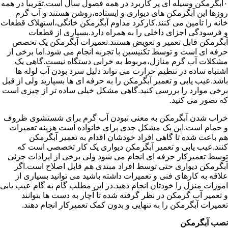
۰آبگرمکن وسیله ای پر کاربرد در همه فصول سال است.تقریبا در همه
روزها این آبگرمکن های دیواری و ایستاده،روشن هستند و آب گرم
خانه را تامین می کنند.کارکرد مداوم آبگرمکن خانگی،استهلاک قطعات
و فرسودگی اجزای داخلی را به همراه دارد.بسیاری از قطعات
آبگرمکن قابل تعمیر و تعویض هستند.تعمیرات آبگرمکن یک تخصص
حرفه ای است و توسط تکنیسین با تجربه انجام می شود.اما برخی از
مشکلات آب گرم منازل،مربوط به خرابی دستگاه نیست.گاهی یک
اشتباه ساده در تنظیم حرارت می تواند دلیل سرد بودن آب لوله ها
باشد.عیب یابی و تعمیر آبگرمکن را به حرفه ای ها بسپارید ولی از قبل
برخی موارد را بررسی کنید.گاهی مشکل خیلی ساده تر از چیزی است
که تصور می کنید.
خراب شدن آبگرمکن به معنی نبودن آب گرم برای شستشوی ظروف
و حمام است.این یک مشکل جدی برای خانواده است هزینه تعمیرات
هم باعث شده تا گاهی افراد خودشان اقدام به تعمیر آبگرمکن
کنند.عیب یابی و تعمیر آبگرمکن دیواری یک کار تخصصی است که
توسط تعمیرکار حرفه ای انجام می شود ولی برخی از ایرادات جزئی
آبگرمکن دیواری حتی توسط افراد مبتدی هم قابل اصلاح است.اگر
علاقه به کارهای فنی و تعمیرات داشته باشید می توانید بسیاری از
امورات منزل را خودتان انجام دهید.در این مطلب گام به گام عیب یابی
و تعمیر آب گرمکن در نظر گرفته شده تا آچار به دست ها بتوانند
تعمیرات آبگرمکن را به تنهایی و بدون کمک تعمیرکار انجام دهند.
نصب آبگرمکن