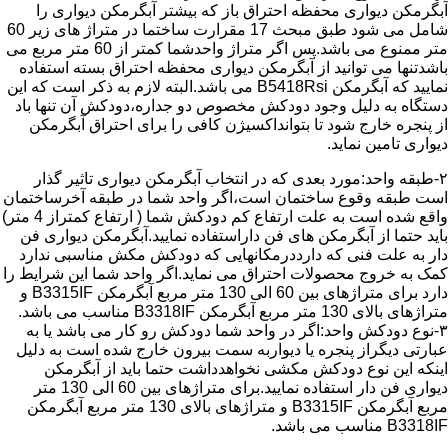
آبگرمکن دیواری محفظه احتراق باز که بیشتر آبگرمکن دیواری را
شامل می شود طبق مبحث 17 مقرارت ساختما در متراژ های زیر 60
متر ممنوع می باشد.پس اگر متراژ واحدشما کمتر از 60 متر مربع می
باشدتنها می توانید از آبگرمکن دیواری محفظه احتراق بسته استفاده
نمایید که آبگرمکن B5418Rsi می باشد.البته لازم به ذکر است که این
دستگاه به دلیل وجود دودکش مخصوص دو جداره،دودکش آن تنها باد
از پنجره خارج شود تا بتوانداکسیژن کافی را برای احتراق آبگرمکن
دیواری تامین نماید.
۲-طبقه واحد:مورد بعدی که در انتخاب آبگرمکن دیواری تاثیر گذار
است طبقه وقوع ساختمان است،اگر واحد شما در طبقه آخرساختمان
واقع شده است به علت ارتفاع کم دودکش شما ( ارتفاع کمتراز 4 متر)
باید حتما از آبگرمکن های فن داراستفاده نمایید.آبگرمکن دیواری فن
دار به علت فنی که دارددرمکانهایی که دودکش مکش مناسبی ندارد
کمک به خروج محصولات احتراق می نماید.اگر واحد شما این شرایط را
دارد برای متراژهای بین 60 الی 130 متر مربع آبگرمکن B3315IF و
متراژهای بالای 130 متر مربع آبگرمکن B3318IF مناسب می باشد.
۳-نوع دودکش واحد:اگر در واحد شما دودکش رو کار می باشد یا به
عبارتی دیگراز پنجره یا دیواربه سمت بیرون خارج شده است به دلیل
اینکه این نوع دودکش مکشی نخواهدداشت حتما باید از آبگرمکن
دیواری فن دار استفاده نمایید.برای متراژهای بین 60 الی 130 متر
مربع آبگرمکن B3315IF و متراژهای بالای 130 متر مربع آبگرمکن
B3318IF مناسب می باشد.