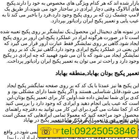
بازار شده اند که هر کدام ویژگی های مخصوص به خود را دارند.پکیج
های آنالاوگ وقتی دچار ایرادی در ساختار خود می شوند،از طریق یک
لامپ چشمک زن که بر روی پکیج وجود دارد،فرد را باخبر می کند تا به
عیب یابی و تعمیر پکیج ایران رادیاتور بپردازد.
در نمونه های دیجیتال این محصول،یک نمایشگر بر روی پکیج تعبیه شده
است تا در صورت هرگونه ایراد در عملکرد پکیج،این ارور بر روی پکیج
ایجاد شود.گاهی بر روی نمایشگر فقط عبارت ارور قرار می گیرد که
این یعنی در عملکرد پکیج ایرادی وجود دارد.گاهی نیز یک کد بر روی
نمایشگر ایجاد می شود که با آن می شود فهمید که چه ایرادی در پکیج
وجود دارد و راحت تر می توان به تعمیر پکیج ایران رادیاتور پرداخت.
تعمیر پکیج بوتان بهاباد,منطقه بهاباد
این پکیج ها نیز عمدتا با یک کد که بر روی صفحه نمایگشر پکیج ایجاد
می شود،قابل شناسایی هستند و اگر پکیج شما دارای مشکلی بود و
کدی برای شما نمایش داده شد،اولین کار برای تعمیر پکیج بوتان،این
است که عیب یابی انجام دهید و ایرادی که وجود دارد را بررسی کنید
که از کجا نشات می گیرد.برای این کار می توانید به دفترچه راهنمای
محصول خود مراجعه کنید که معمولا تمامی ایرادهایی که ممکن است
تلفن تماس فوری
تعمیر آبگرمکن بهاباد,تعمیر پکیج در بهاباد
برای پکیج پیش بیاید در آن قرار گرفته است.
☞☏
tel:09225053846
گاهی نیز هنگام خرابی پکیج،هیچ اروری نمایش داده نمی شود.در واقع
در این حالت برد موجود در پکیج بوتان،نتوانسته است ایراد آن را پیدا