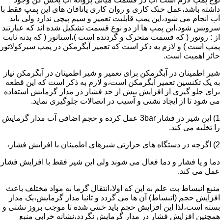
داشته باشد،عمل خنک کاری و روان کاری یاتاقان های این پمپ فقط با
آب انجام می شود،این پمپ قابلیت تعمیر و سیم پیچی ندارد ولی باید
سرویس شود،این پمپ ها از دو نوع قسمت تشکیل شده اند که عبارتند
از : روتور ( که قسمت متحرک و گردنده است )،استاتور ( که بدنه ثابت
پمپ است ) و لازم به ذکر است که تعمیر آبگرمکن در پمپ سیرکولاتور
حائز اهمیت است.
شیر اطمینان در آبگرمکن برای تعمیر و شیر اطمینان در آبگرمکن نیاز
به یک تکنسین تعمیر آبگرمکن است،و لازم به ذکر است که این قطعه
برای جلو گیری از افزایش بیش از حد فشار در مدار گرمایش استفاده
می شود تا از ایجاد نشتی و آسیب در اتصالات جلوگیری نماید.
1) این شیر در فشار 3bar عمل کرده و حجم اضافی آب مدار گرمایش
را تخلیه می کند.
2) اگرچه در دستگاه های حرارتی شیرهای اطمینان با افزایش فشار،
دما و یا فشار و دما فعال می شوند ولی این شیر فقط با افزایش فشار
عمل می کند.
منبع انبساط بت علم به این که اولا،انتقال گرما به مواد مختلف باعث
افزایش حجم (اتبساط) آن ها می گردد و ثانیا مدار گرمایش،یک مدار
بسته است،لذا این افزایش حجم باید خنثی شده تا موجب بروز نشتی و
همچنین افزایش فشار در مدار گرمایش نگردد،نشانه خرابی منبع