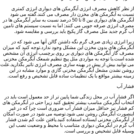
از نظر کاهش مصرف انرژی آبگرمکن های دیواری انرژی کمتری
نسبت به آبگرمکن های مخزن دار مصرف می کنند.گفته می شود
آبگرمکن های دیواری بین 8 تا 50 درصد نسبت به سایر آبگرمکن ها در
مصرف انرژی صرفه جویی می کنند; اما به نسبت سیستم های تامین
آب گرم جدید مثل مصرف گاز پکیج باید بررسی و مقایسه شود.
زیرا انرژی زیادی صرف گرم نگه داشتن گالن آنها می شود که در
آبگرمکن های بدون مخزن این مشکل وجود ندارد.توجه کنید که میزان
مصرف گاز آبگرمکن های دیواری بر روی برچسب انرژی آن مشخص
شده است.با توجه به مواردی مثل پیچ تنظیم شمعک آبگرمکن مخزنی
می توانید بیش از پیش در بهینه سازی مصرف انرژی تاثیر بگذارید.علت
روشن نشدن مشعل آبگرمکن مخزنی گازی و موارد مشابه در این
زمینه بیشتر مواقع با یک تنظیمات ساده قابل تشخیص و رفع است.
فشار آب
اگر فشار آب در محل زندگی شما پایین تر از حد معمول است باید در
انتخاب آبگرمکن مناسب بیشتر تحقیق کنید زیرا حتی در آبگرمکن های
کم فشار نیز حداقل میزان فشار آب ضروری است چرا که در غیر
اینصورت آبگرمکن روشن نمی شود.توصیه می شود در صورت امکان
از آبگرمکن مخزنی ایستاده استفاده کنید.یافتن علت کم شدن فشار
آب گرم در آبگرمکن دیواری متناسب با محیط و وضعیت نصب این
وسیله قابل تشخیص و بررسی است.