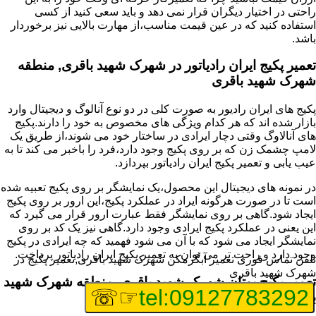
راحتی در اختیار دیگران قرار نمی دهد و باید سعی کنید از کسی
استفاده کنید که در عین قیمت مناسب،از مهارت بالایی نیز برخوردار
باشد.
تعمیر پکیج ایران رادیاتور در شهرک شهید باقری, منطقه
شهرک شهید باقری
پکیج های ایران رادیور به صورت کلی در دو نوع آنالوگ و دیجیتال وارد
بازار شده اند که هر کدام ویژگی های مخصوص به خود را دارند.پکیج
های آنالاوگ وقتی دچار ایرادی در ساختار خود می شوند،از طریق یک
لامپ چشمک زن که بر روی پکیج وجود دارد،فرد را باخبر می کند تا به
عیب یابی و تعمیر پکیج ایران رادیاتور بپردازد.
در نمونه های دیجیتال این محصول،یک نمایشگر بر روی پکیج تعبیه شده
است تا در صورت هرگونه ایراد در عملکرد پکیج،این ارور بر روی پکیج
ایجاد شود.گاهی بر روی نمایشگر فقط عبارت ارور قرار می گیرد که
این یعنی در عملکرد پکیج ایرادی وجود دارد.گاهی نیز یک کد بر روی
نمایشگر ایجاد می شود که با آن می شود فهمید که چه ایرادی در پکیج
وجود دارد و راحت تر می توان به تعمیر پکیج ایران رادیاتور پرداخت.
تلفن تماس فوری
تعمیر آبگرمکن شهرک شهید باقری,تعمیر پکیج در
شهرک شهید باقری
تعمیر پکیج بوتان شهرک شهید باقری, منطقه شهرک شهید
☞☏
tel:09127783292
باقری