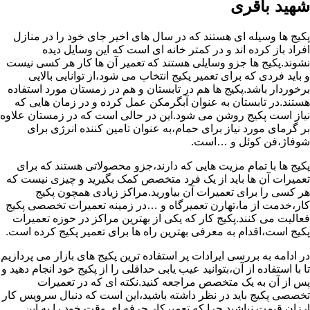
شهید باقری
پکیج ها وسیله ای هستند که در سال های اخیر جای خود را در منازل
افراد باز کرده اند و در کمتر خانه ای است که این وسایل دیده
نشوند.پکیج ها جزو وسایلی هستند که تعمیر آن ها کار هر کسی نیست
و باید فردی که برای تعمیر پکیج انتخاب می شود،از توانایی بالایی
برخوردار باشد.پکیج ها هم در تابستان و هم در زمستان مورد استفاده
هستند.در تابستان به عنوان آبگرمکن عمل کرده و در زمان هایی که
نیاز است پکیج روشن می شود.این در حالی است که در زمستان علاوه
بر گرمای مورد نیاز برای حمام،به عنوان تامین کننده انرژی برای
شوفاژ،فن کوئل و …است.
پکیج ها با تمام مزیت هایی که دارند،جزو محصولاتی هستند که برای
تعمیرات آن ها باید از یک فرد متخصص کمک بگیرید و چیزی نیست که
هر کسی را برای تعمیرات آن بیاورید.مراکز زیادی همچون پکیج
کار،خدمت از ما،تهارن تعمیرگاه و …در زمینه تعمیرات تخصصی پکیج
فعالیت می کنند.پکیج کار که یکی از بهترین مراکز در حوزه تعمیرات
پکیج است،اقدام به معرفی بهترین راه ها برای تعمیر پکیج کرده است.
در ادامه به بررسی ایرادات پر استفاده ترین پکیج های بازار می پردازیم
تا با استفاده از آن،بتوانید عیب یابی حداقلی را از پکیج خود انجام دهید و
پس از آن به یک متخصص مراجعه کنید.نکته ای که در تعمیرات
تخصصی پکیج باید در نظر داشته باشید،این است که دنبال سرویس کار
ارزان قیمت نباشید چرا که تعمیرکار حرفه ای وقت خود را به این