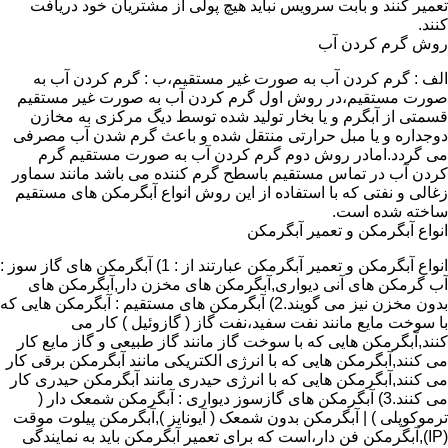
تعمیر کنند و بابت سرویس نباید هیچ پولی از مشتریان خود دریافت
کنند.
روش گرم کردن آب
الف : گرم کردن آب به صورت غیر مستقیم،ب : گرم کردن آب به
صورت مستقیم،در روش اول گرم کردن آب به صورت غیر مستقیم
قسمتی از آبگرم و یا بخار تولید شده توسط دیگ مرکزی به مخازن
دوجداره و یا مبل حرارتی منتقل شده و باعث گرم شدن آب مصرفی
می گردد.امادر روش دوم گرم کردن آب به صورت مستقیم گرم
کردن آب در تماس مستقیم باسطح گرم کننده می باشد مانند سماور
زغالی و نفتی که با استفاده از این روش انواع آبگرمکن های مستقیم
ساخته شده است.
انواع آبگرمکن و تعمیر آبگرمکن
انواع آبگرمکن و تعمیر آبگرمکن عبارتند از : 1) آبگرمکن های گاز سوز :
آب گرمکن های آنی دیواری,آبگرمکن های مخزن دار,آبگرمکن های
بدون مخزن نیز می گویند.2) آبگرمکن های مستقیم : آبگرمکن هایی که
با سوخت مایع مانند نفت سفید،نفت گاز ( گازوئیل ) کار می
کنند,آبگرمکن هایی که با سوخت گاز مانند گاز طبیعی و گاز مایع کار
می کنند,آبگرمکن هایی که با انرژی الکتریکی مانند آبگرمکن برقی کار
می کنند,آبگرمکن هایی که با انرژی حیدری مانند آبگرمکن حیدری کار
می کنند.3) آبگرمکن های گازسوز دیواری : آبگرمکن شمعک دار (
ترموکوپلی ) | آبگرمکن بدون شمعک ( آیونایز ),آبگرمکن پیلوت موقت
(IP),آبگرمکن فن دار،است که برای تعمیر آبگرمکن باید به نمایندگی