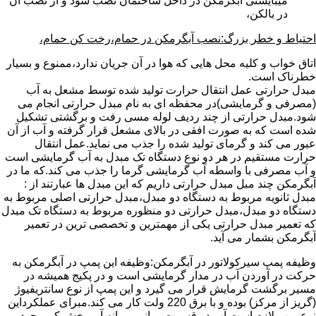
میبایستی آبگرمکن در داخل ساختمان نصب شود و از نصب آن
در بالکن،
احتیاط و خطر بزرگ:نصب آبگرمکن در حمام،رخت کن حمام،
اتاق خواب و کلیه محل هایی که هوا در آن جریان ندارد،ممنوع و بسیار
خطرناک است.
مبدل حرارتی عمل انتقال حرارت تولید شده توسط مشعل به آب
(مصرفی و گرمایشی)در محفظه ای به نام مبدل حرارتی انجام می
شود.مبدل حرارتی از چند ردیف لوله مسی رفت و برگشتی تشکیل
شده است که به صورت افقی در بالای مشعل قرار گرفته و آب از آن
عبور می کند و گرمای تولید شده را جذب می نماید.عمل انتقال
حرارت مستقیم در هر دو نوع دستگاه تک مبدل به آب گرمایشی است
و آب مصرفی با واسطه آب گرمایشی گرما را جذب می کند.که ما در
آبگرمکن چند مبل مبدل حرارتی داریم که این مبدل ها عبارتند از :
مبدل ثانویه مربوط به دستگاه دو مبدل،مبدل حرارتی اصلی مربوط به
دستگاه دو مبدل،مبدل حرارتی دو منظوره مربوط به دستگاه تک مبدل
که تعمیر مبدل حرارتی یکی از مهمترین و تخصصی ترین در تعمیر
آبگرمکن بشمار می آید.
وظیفه پمپ سیرکولاتور در آبگرمکن:وظیفه این پمپ در آبگرمکن به
حرکت در آوردن آب در مدار گرمایشی است و در پکیج همیشه در
مسیر برگشت گرمایش قرار می گیرد و این پمپ از نوع سانتریفیوژ
(گریز از مرکز) بوده و با برق 220 ولت کار می کند.مبرای عملکرداین
نوع پمپ لازم است آب در قسمت میانی پروانه آب پخش کن وجود