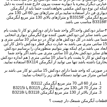
عبارتی دیگراز پنجره یا دیواربه سمت بیرون خارج شده است به دلیل
اینکه این نوع دودکش مکشی نخواهدداشت حتما باید از آبگرمکن
دیواری فن دار استفاده نمایید.برای متراژهای بین 60 الی 130 متر
مربع آبگرمکن B3315IF و متراژهای بالای 130 متر مربع آبگرمکن
B3318IF مناسب می باشد.
۴-سایز دودکش واحد:اگر واحد شما دارای دودکش تو کار تا پشت بام
می باشد سایز این دودکش تعیین کننده نوع آبگرمکن دیواری انتخابی
شما می باشد.در کل دودکش های توکار در دو سایز 10 سانتی متری و
15 سانتی متری می باشد به عبارت دیگر قطر دودکش داخل کار این
ابعاد می باشد.برای اینکه بهتر بتوانیم منظورمان را برسانیم دودکش
های سایز دودکش بخاری 10 سانتی متری می باشد.اگر واحد شما
دودکش تو کار تا پشت بام با سایز 10 سانتی متری ( هم اندازه دودکش
بخاری) داشته باشد تنها می توانید از آبگرمکن BX114 استفاده نمایید.
در صورتی که واحد شما دارای دودکش 15 سانتی تو کار می باشد بر
اساس متراژ می توانید دستگاه های زیر را انتخاب نمایید:
متراژ 60 الی 70 متر مربع آبگرمکن B3112
متراژ 70 الی 130 متر مربع آبگرمکن B3115 یا B3215i
متراژ بالاتر از 130 متر مربع آبگرمکن B3118 یا B3218i
قطعات آبگرمکن شمعک دار چیست ؟