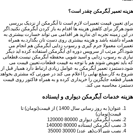
هزینه تعمیر آبگرمکن چقدر است؟
برای تعیین قیمت تعمیرات لازم است تا آبگرمکن از نزدیک بررسی
شود.هرگز برای کاهش هزینه ها اقدام به باز کردن آبگرمکن نکنید.اگر
در این زمینه تجربه ای ندارید هر اقدامی می تواند خسارت بیشتری به
همراه داشته باشد و هزینه بیشتری روی دست تان بگذارد.به همراه
تعمیرات معمولا جرم گیری و رسوب زدایی آبگرمکن هم انجام می
شود.اگر مرتب از سرویس دوره ای آبگرمکن استفاده کرده اید دیگر
نیازی به رسوب زدایی و اسید شویی محفظه آبگرمکن نیست.قطعاتی
که باید تعویض شوند هم با توجه به قیمت قطعات،تعیین قیمت می
شود.دستمزد تعمیر آبگرمکن به عوامل زیادی ارتباط دارد همیار قبل از
شروع به کار،مبلغ نهایی را اعلام می کند در صورتی که مشتری بخواهد
همیار قطعه جایگزین را خریداری کرده و به همراه فاکتور روی قیمت
دستمزد محاسبه می کند.
هزینه خدمات آبگرمکن دیواری و ایستاده
عنوان( به روز رسانی سال 1400 ) از قیمت(تومان) تا
قیمت(تومان)
نصب آبگرمکن دیواری 80000 120000
نصب آبگرمکن ایستاده 80000 140000
نصب شیرآلات(هر عدد) 30000 35000