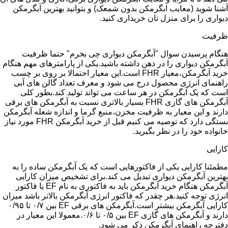
آشنا شوید (معایب ابگرمکن بدون شمعک) و بتوانید بهترین آبگرمکن
دیواری را برای منزل تان خریداری کنید.
ظرفیت
هنگام پرسیدن سوال "آبگرمکن دیواری چی بخرم" حتما ظرفیت
آبگرمکن دیواری را در ذهن داشته باشید.یکی از پارامترهای مهم هنگام
خرید آبگرمکن،معیار FHR است.این معیار احتمالا بر روی بر چسب
راهنمای انرژی محصول درج می شود و معرف تعداد گالن های آبی
است که یک آبگرمکن در هر ساعت می تواند تولید کند.بطور کلی
آبگرمکن های گازی FHR بسیار بالاتری نسبت به آبگرمکن های برقی
دارند و این معیار به ظرفیت مخزن،منبع گرما و اندازه شعله آبگرمکن
بستگی دارد که توصیه می کنیم قبل از خرید آبگرمکن FHR مورد نیاز
خانواده خود را در نظر بگیرید.
کارایی
مطمئنا کارایی یکی از فاکتورهایی است که یک آبگرمکن ساده را به
بهترین آبگرمکن دیواری تبدیل می کند.برای تشخیص میزان کارایی
آبگرمکن هنگام خرید آبگرمکن باید به فاکتوری به نام EF یا فاکتور
انرژی توجه کنید.هر چقدر که فاکتور انرژی آبگرمکن بالاتر باشد میزان
کارایی آبگرمکن بیشتر است.آبگرمکن های برقی EF بین ۰/۷ تا ۰/۹۵
دارند و آبگرمکن های گازی EF بین ۰/۵ تا ۰/۶.معمولا این معیار در
دفترچه راهنمای آبگرمکن ذکر می شود.