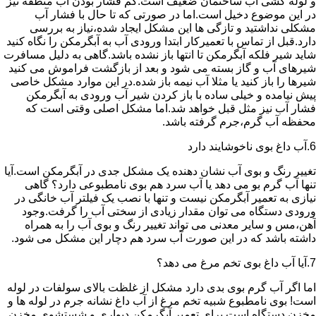
و لوله کشی آب ساختمان ضعیف است.کم فشار بودن آب منطقه نیز
در این موضوع دخیل است.اما در صورتی که تا حال با فشار آب
مشکلی نداشتید و تازگی ها این مشکل ایجاد شده،نیاز به بررسی
دارد.قبل از تماس با تعمیرکار ابتدا ورودی آب به آبگرمکن را نگاه کنید
شاید شیر فلکه آبگرمکن تا انتها باز نشده باشد.گاهی به دلیل مسافرت
شیرهای آب و گاز بسته می شود و بعد از بازگشت فراموش می کنید
شیرها را باز کنید یا مثلا آب نیمه باز شده.در این موارد مشکل خاصی
پیش نیامده و خیلی ساده با باز کردن شیر آب ورودی به آبگرمکن
فشار آب نیز مثل قبل خواهد شد.اما مشکل اصلی وقتی است که
محفظه آب گرم،جرم گرفته باشد.
6.آب داغ بوی ناخوشایند دارد
تغییر رنگ و بوی آب نشان دهنده یک مشکل جدی در آبگرمکن است.آیا
تنها آب گرم بو می دهد یا آب سرد هم بوی نامطبوعی دارد؟ گاهی
نیازی به تعمیر آبگرمکن نیست و تنها با نصب یک فیلتر آب خانگی در
ورودی دستگاه می توان مقدار زیادی از سختی آب را گرفت.وجود
آهن،مس و سایر معدنی می تواند تغییر رنگ و بوی آب را به همراه
داشته باشد که در این صورت آب سرد هم دچار این مشکل می شود.
7.آیا آب داغ بوی تخم مرغ می دهد؟
اما اگر آب گرم بوی بدی دارد مشکل از غلظت بالای سولفات در لوله
است! بوی نامطبوع شبیه تخم مرغ از آب داغ نشانه جرم در لوله ها و
مخزن دستگاه است.برای تعمیر آبگرمکن دیواری و شستشوی مخزن