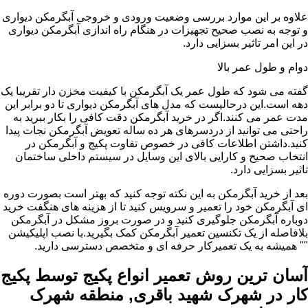
علاوه بر این موارد بررسی وضعیت ورودی و خروجی آبگرمکن دیواری
و توجه به نصب صحیح تجهیزات در هنگام راه اندازی آبگرمکن دیواری
در این امر تاثیر بسزایی دارد.
دوام و طول عمر بالا
گفته می شود که طول عمر یک آبگرمکن با کیفیت مخزن دار تقریبا یک
دهه است.این درحالیست که مدل های آبگرمکن دیواری تا دو برابر این
مدت عمر می کنند.اگر در خرید آبگرمکن دقت کافی را بکار ببرید به
راحتی می توانید از دردسرهای هر ده ساله تعویض آبگرمکن نجات پیدا
کنید.داشتن اطلاعات کافی در خصوص تفاوت پکیج و آبگرمکن در
انتخاب صحیح و کارایی بالای این وسایل در سیستم داخلی ساختمان
تاثیر بسزایی دارد.
بعد از خرید آبگرمکن به این نکته توجه کنید که بهتر است بصورت دوره
ای آبگرمکن خود را تعمیر و سرویس کنید تا از هزینه های هنگفت خرید
دوباره آبگرمکن جلوگیری کنید و در صورت بروز مشکل در آبگرمکن
بلافاصله از یک تکنسین تعمیر آبگرمکن کمک بگیرید.با نصب اپلیکیشن
"" همیشه به یک تعمیرکار حرفه ای و متخصص دسترسی دارید.
آسان ترین روش تعمیر انواع پکیج توسط پکیج
کار در شهرک شهید باقری, منطقه شهرک