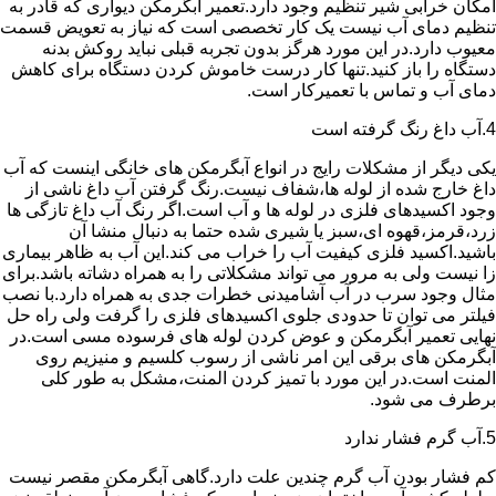
امکان خرابی شیر تنظیم وجود دارد.تعمیر آبگرمکن دیواری که قادر به
تنظیم دمای آب نیست یک کار تخصصی است که نیاز به تعویض قسمت
معیوب دارد.در این مورد هرگز بدون تجربه قبلی نباید روکش بدنه
دستگاه را باز کنید.تنها کار درست خاموش کردن دستگاه برای کاهش
دمای آب و تماس با تعمیرکار است.
4.آب داغ رنگ گرفته است
یکی دیگر از مشکلات رایج در انواع آبگرمکن های خانگی اینست که آب
داغ خارج شده از لوله ها،شفاف نیست.رنگ گرفتن آب داغ ناشی از
وجود اکسیدهای فلزی در لوله ها و آب است.اگر رنگ آب داغ تازگی ها
زرد،قرمز،قهوه ای،سبز یا شیری شده حتما به دنبال منشا آن
باشید.اکسید فلزی کیفیت آب را خراب می کند.این آب به ظاهر بیماری
زا نیست ولی به مرور می تواند مشکلاتی را به همراه دشاته باشد.برای
مثال وجود سرب در آب آشامیدنی خطرات جدی به همراه دارد.با نصب
فیلتر می توان تا حدودی جلوی اکسیدهای فلزی را گرفت ولی راه حل
نهایی تعمیر آبگرمکن و عوض کردن لوله های فرسوده مسی است.در
آبگرمکن های برقی این امر ناشی از رسوب کلسیم و منیزیم روی
المنت است.در این مورد با تمیز کردن المنت،مشکل به طور کلی
برطرف می شود.
5.آب گرم فشار ندارد
کم فشار بودن آب گرم چندین علت دارد.گاهی آبگرمکن مقصر نیست