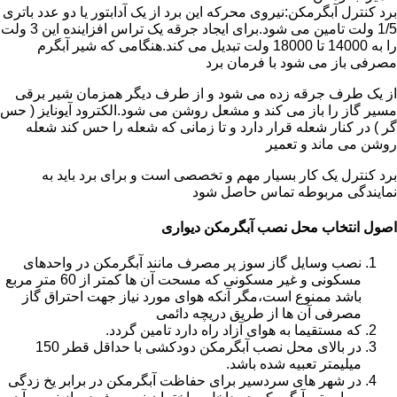
برد کنترل آبگرمکن:نیروی محرکه این برد از یک آدابتور یا دو عدد باتری
1/5 ولت تامین می شود.برای ایجاد جرقه یک تراس افزاینده این 3 ولت
را به 14000 تا 18000 ولت تبدیل می کند.هنگامی که شیر آبگرم
مصرفی باز می شود با فرمان برد
از یک طرف جرقه زده می شود و از طرف دیگر همزمان شیر برقی
مسیر گاز را باز می کند و مشعل روشن می شود.الکترود آیونایز ( حس
گر ) در کنار شعله قرار دارد و تا زمانی که شعله را حس کند شعله
روشن می ماند و تعمیر
برد کنترل یک کار بسیار مهم و تخصصی است و برای برد باید به
نمایندگی مربوطه تماس حاصل شود
اصول انتخاب محل نصب آبگرمکن دیواری
نصب وسایل گاز سوز پر مصرف مانند آبگرمکن در واحدهای
مسکونی و غیر مسکونی که مسحت آن ها کمتر از 60 متر مربع
باشد ممنوع است،مگر آنکه هوای مورد نیاز جهت احتراق گاز
مصرفی آن ها از طریق دریچه دائمی
که مستقیما به هوای آزاد راه دارد تامین گردد.
در بالای محل نصب آبگرمکن دودکشی با حداقل قطر 150
میلیمتر تعبیه شده باشد.
در شهر های سردسیر برای حفاظت آبگرمکن در برابر یخ زدگی