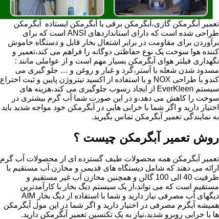
تعمیر آبگرمکن گازی،آبگرمکن برقی یا آبگرمکن ایستاده ​ آبگرمکن
طراحی شده است که دارای استانداردهای ANSI است که برای
برآوردن برای مقاومت در برابر اشتعال بخار قابل و دستگاه خاموش
کننده هوا سوخت یک نوع حفاظتی دوگانه را فراهم می کند،تعمیر و
نگهداری فیلتر هوای آبگرمکن بسیار مهم است و از عواملی مانند :
مسدود شدن شعله با آستر،گرد و غبار و روغن و … جلو گیری می
کندو با طراحی NOX و با استفاده از اکسید نیتروژن پایین و ثبت اختراع
سیستم EverKleen از ایجاد رسوب جلوگیری می کند،هزینه های
سوخت را کاهش می دهد،و در این صورت شما آب گرم بیشتری در
اختیار دارید و اگر شما با خرابی هایی در آبگرمکن خود مواجه شدید باید
به نمایندگی تعمیر آبگرمکن تماس بگیرید.
روش تعمیر آبگرمکن چیست ؟
تعمیر آبگرمکن همه محصولات طیف گسترده ای از محصولات آب گرم
ارائه می دهند که شامل دیستگاه های قدیمی و مخازن آب مستقیم با
ظرفیت 40 الی 100 گالن و همچنین مخازن آب غیر مستقیم و
مستقیم است که می تواند،از یک سیستم دیگ بخار با کارآمدترین
دیگهای آب مصرفی نیاز دارید و شما با استفاده از دیگ بخار AIM
همیشه آبگرم مصرفی در اختیار دارید و اگر شما در این مول آبگرمکن
ها با خرابی روبرو شدید،نیاز به یک تکنسین تعمیر آبگرمکن دارید.