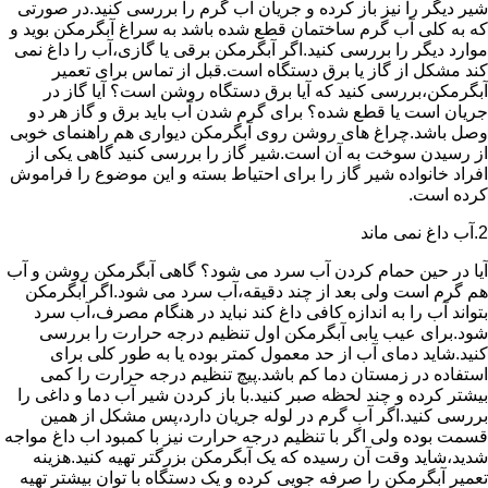
شیر دیگر را نیز باز کرده و جریان آب گرم را بررسی کنید.در صورتی
که به کلی آب گرم ساختمان قطع شده باشد به سراغ آبگرمکن بوید و
موارد دیگر را بررسی کنید.اگر آبگرمکن برقی یا گازی،آب را داغ نمی
کند مشکل از گاز یا برق دستگاه است.قبل از تماس برای تعمیر
آبگرمکن،بررسی کنید که آیا برق دستگاه روشن است؟ آیا گاز در
جریان است یا قطع شده؟ برای گرم شدن آب باید برق و گاز هر دو
وصل باشد.چراغ های روشن روی آبگرمکن دیواری هم راهنمای خوبی
از رسیدن سوخت به آن است.شیر گاز را بررسی کنید گاهی یکی از
افراد خانواده شیر گاز را برای احتیاط بسته و این موضوع را فراموش
کرده است.
2.آب داغ نمی ماند
آیا در حین حمام کردن آب سرد می شود؟ گاهی آبگرمکن روشن و آب
هم گرم است ولی بعد از چند دقیقه،آب سرد می شود.اگر آبگرمکن
بتواند آب را به اندازه کافی داغ کند نباید در هنگام مصرف،آب سرد
شود.برای عیب یابی آبگرمکن اول تنظیم درجه حرارت را بررسی
کنید.شاید دمای آب از حد معمول کمتر بوده یا به طور کلی برای
استفاده در زمستان دما کم باشد.پیچ تنظیم درجه حرارت را کمی
بیشتر کرده و چند لحظه صبر کنید.با باز کردن شیر آب دما و داغی را
بررسی کنید.اگر آب گرم در لوله جریان دارد،پس مشکل از همین
قسمت بوده ولی اگر با تنظیم درجه حرارت نیز با کمبود اب داغ مواجه
شدید،شاید وقت آن رسیده که یک آبگرمکن بزرگتر تهیه کنید.هزینه
تعمیر آبگرمکن را صرفه جویی کرده و یک دستگاه با توان بیشتر تهیه