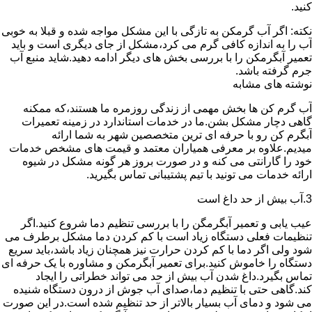
کنید.
نکته: اگر آب گرمکن به تازگی با این مشکل مواجه شده و قبلا به خوبی
آب را به اندازه کافی گرم می کرد،مشکل از جای دیگری است و باید
تعمیر آبگرمکن را با بررسی بخش های دیگر ادامه دهید.شاید منبع آب
جرم گرفته باشد.
نوشته های مشابه
آب گرم کن ها بخش مهمی از زندگی روزمره ما هستند،که ممکنه
گاهی دچار مشکل بشن.ما در خدمات استاندارد در زمینه تعمیرات
آبگرم کن رو با حرفه ای ترین متخصصین شهر به شما ارائه
میدیم.علاوه بر معرفی همیاران معتمد و قیمت های مشخص خدمات
خود را گارانتی می کنه و در صورت بروز هر گونه مشکل در شیوه
ارائه خدمات می تونید با تیم پشتیبانی تماس بگیرید.
3.آب بیش از حد داغ است
عیب یابی و تعمیر آبگرمگن را با بررسی تنظیم دما شروع کنید.اگر
تنظیمات فعلی دستگاه زیاد است با کم کردن دما مشکل برطرف می
شود ولی اگر دما با کم کردن حرارت نیز همچنان زیاد باشد،باید سریع
دستگاه را خاموش کنید.برای تعمیر آبگرمکن و مشاوره با یک حرفه ای
تماس بگیرد.داغ شدن آب بیش از حد می تواند خطراتی را ایجاد
کند.گاهی حتی با تنظیم دما،صدای آب جوش از درون دستگاه شنیده
می شود و دمای آب بسیار بالاتر از حد تنظیم شده است.در این صورت