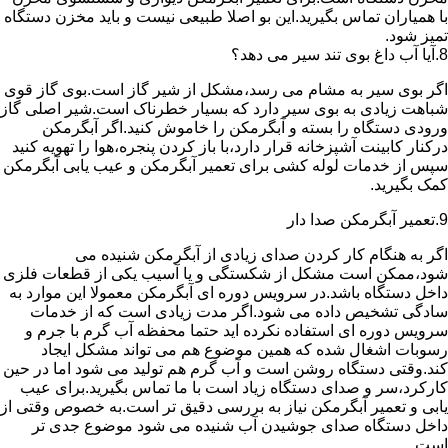
با همیاران تماس بگیرید.این بو اصلا طبیعی نیست و باید مخزن دستگاه
تمیز شود.
8.آیا آب داغ بوی تند سیر می دهد؟
اگر بوی سیر به مشام می رسد،مشکل از شیر گاز است.بوی گاز قوی
شباهت زیادی به بوی سیر دارد که بسیار خطرناک است.شیر اصلی گاز
ورودی دستگاه را بسته و آبگرمکن را خاموش کنید.اگر آبگرمکن
درکنار کابینت آشپزخانه قرار دارد،با باز کردن پنجره،هوا را تهویه کنید
سپس از خدمات لوله کشی برای تعمیر آبگرمکن و عیب یابی آبگرمکن
کمک بگیرید.
9.تعمیر آبگرمکن صدا دار
اگر به هنگام کار کردن صدای زیادی از آبگرمکن شنیده می
شود،ممکن است مشکل از شکستگی و یا آسیب یکی از قطعات فلزی
داخل دستگاه باشد.در سرویس دوره ای آبگرمکن معمولا این موارد به
سادگی تشخیص داده می شود.اگر مدت زیادی است که از خدمات
سرویس دوره ای استفاده نکرده اید حتما محفظه آب گرم با جرم و
رسوبات اشغال شده که همین موضوع هم می تواند مشکل ایجاد
کند.وقتی دستگاه روشن است و آب گرم هم تولید می شود اما در حین
کارکرد،سر و صدای دستگاه زیاد است با ما تماس بگیرید.برای عیب
یابی و تعمیر آبگرمکن نیاز به بررسی دقیق تر است.به خصوص وقتی از
داخل دستگاه صدای جوشیدن آب شنیده می شود موضوع جدی تر
است.