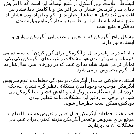
انبساط : علامت بروز اشکال در منبع انبساط این است که با افزایش
دمای مدار گرمایش فشار آن نیز افزایش و با کاهش دما،فشار نیز
افت می کند.دلایل افت فشار عبارتند از : کم و یا زیاد بودن فشار باد
منبع انبساط،انسداد لوله رابط منبع با مدار گرمایش،پاره شدن
دیافگرام منبع است.
مشکل رایج آبگرمکن که به تعمیر و عیب یابی آبگرمکن دیواری و
ایستاده نیاز دارند
با اینکه در سرتاسر سال از آبگرمکن برای گرم کردن آب استفاده می
کنیم،اما با سردتر شدن هوا،مشکلات و عیب های آبگرمکن یکی یکی
نمایان تر می شوند.شاید به این علت که در روزهای سرد سال،نیاز به
آب گرم محسوس تر می شود.
استفاده طولانی مدت از آبگرمکن،فرسودگی قطعات و عدم سرویس
آبگرمکن موجب به وجود آمدن مشکلاتی نظیر گرم نشدن آب،چکه
کردن آب از دستگاه،تغییر رنگ آب و کاهش فشار آب آبگرمکن می
شود.در برخی موارد نیز این مشکلات مانند تنظیم نبودن
دودکش،ممکن است خطرساز شوند.
خوشبختانه قطعات آبگرمکن قابل تعمیر و تعویض هستند.با اقدام به
موقع برای سرویس و تعمیر آبگرمکن هزینه کمتری برای عیب یابی
مشکلات آن می پردازید.