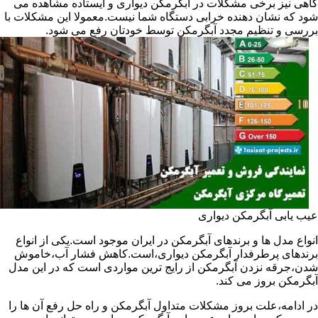
گاهی نیز برخی مشکلات در آبگرمکن دیواری و ایستاده مشاهده می
شود که نشان دهنده خرابی دستگاه شما نیست.معمولا این مشکلات با
بررسی و تنظیم مجدد آبگرمکن توسط خودتان رفع می شود.
عیب یابی آبگرمکن دیواری
انواع مدل ها و برندهای آبگرمکن در ایران موجود است.یکی از انواع
برندهای پرطرفدار آبگرمکن دیواری،است.کاهش فشار آب،خاموش
شدن،جرقه نزدن آبگرمکن از رایج ترین مواردی است که در این مدل
آبگرمکن بروز می کند.
در ادامه،علت بروز مشکلات متداول آبگرمکن و راه حل رفع آن ها را