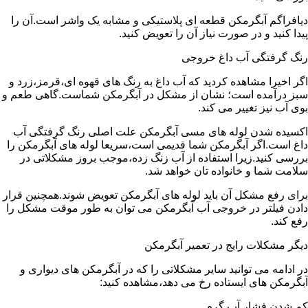
دیافراگم آبگرمکن قطعه ای پلاستیکی و مشابه یک واشر است.آن را
پیدا کنید و در صورت نیاز آن را تعویض کنید.
رنگ گرفتگی آب داغ خروجی
اگر اخیرا مشاهده کردید که آب داغ به رنگ های قهوه ای،قرمز،زرد و
سبز درآمده است؛ نشان از مشکل در آبگرمکن شماست.گاهی طعم و
بوی آب نیز تغییر می کند.
اکسیده شدن لوله های مسی آبگرمکن علت اصلی رنگ گرفتگی آب
داغ است.اگر آبگرمکن شما قدیمی است،سریعا لوله های آبگرمکن را
بررسی کنید.زیرا استفاده از آب زنگ زده،موجب بروز مشکلاتی در
سلامت شما و خانواده تان خواهد شد.
برای رفع مشکل آن باید لوله های آبگرمکن تعویض شوند.همچنین قرار
دادن فیلتر در خروجی آب آبگرمکن می توان به طور موقت مشکل را
رفع کند.
دیگر مشکلات رایج در تعمیر آبگرمکن
در ادامه می توانید سایر مشکلاتی را که در آبگرمکن های دیواری و
آبگرمکن های ایستاده رخ می دهد،مشاهده کنید:
کم شدن فشار آب گرم