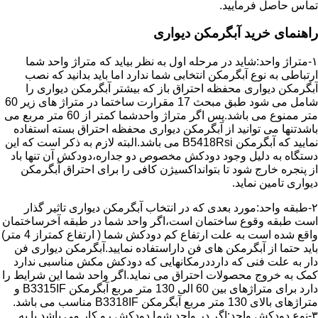
تماس حاصل فرمایید.
راهنمای خرید آبگرمکن دیواری
۱-متراژ واحد:شاید در مرحله اول به نظر بیاید که متراژ واحد شما
ارتباطی به نوع آبگرمکن انتخابی شما ندارد اما باید بدانید که نصب
آبگرمکن دیواری محفظه احتراق باز که بیشتر آبگرمکن دیواری را
شامل می شود طبق مبحث 17 مقرارت ساختما در متراژ های زیر 60
متر ممنوع می باشد.پس اگر متراژ واحدشما کمتر از 60 متر مربع می
باشدتنها می توانید از آبگرمکن دیواری محفظه احتراق بسته استفاده
نمایید که آبگرمکن B5418Rsi می باشد.البته لازم به ذکر است که این
دستگاه به دلیل وجود دودکش مخصوص دو جداره،دودکش آن تنها باد
از پنجره خارج شود تا بتوانداکسیژن کافی را برای احتراق آبگرمکن
دیواری تامین نماید.
۲-طبقه واحد:مورد بعدی که در انتخاب آبگرمکن دیواری تاثیر گذار
است طبقه وقوع ساختمان است،اگر واحد شما در طبقه آخرساختمان
واقع شده است به علت ارتفاع کم دودکش شما ( ارتفاع کمتراز 4 متر)
باید حتما از آبگرمکن های فن داراستفاده نمایید.آبگرمکن دیواری فن
دار به علت فنی که دارددرمکانهایی که دودکش مکش مناسبی ندارد
کمک به خروج محصولات احتراق می نماید.اگر واحد شما این شرایط را
دارد برای متراژهای بین 60 الی 130 متر مربع آبگرمکن B3315IF و
متراژهای بالای 130 متر مربع آبگرمکن B3318IF مناسب می باشد.
۳-نوع دودکش واحد:اگر در واحد شما دودکش رو کار می باشد یا به