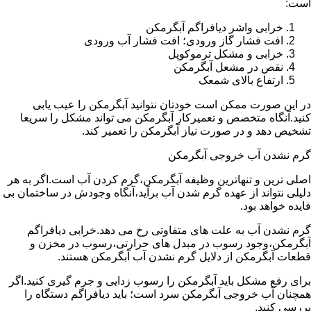
است:
خرابی واشر دیافراگم آبگرمکن
افت فشار گاز ورودی؛ افت فشار آب ورودی
خرابی و مشکل ترموکوپل
نقص در مشعل آبگرمکن
ارتفاع بالای شمعک
در این صورت ممکن است خودتان نتوانید آبگرمکن را عیب یابی
کنید.آنگاه متخصص و تعمیرکار آبگرمکن می تواند مشکل را سریعا
تشخیص دهد و در صورت نیاز آبگرمکن را تعمیر کند.
گرم نشدن آب خروجی آبگرمکن
اصلی ترین و تنهاترین وظیفه آبگرمکن،گرم کردن آب است.اگر به هر
دلیلی نتواند از عهده گرم شدن آب برآید،آنگاه وجودش در ساختمان بی
فایده خواهد بود.
گرم نشدن آب به علت های متفاوتی رخ می دهد.خرابی دیافراگم
آبگرمکن،وجود رسوب در مبدل های حرارتی،رسوب در مخزن و
قطعات آبگرمکن از دلایل گرم نشدن آب آبگرمکن هستند.
برای رفع مشکل باید آبگرمکن را رسوب زدایی و جرم گیری کنید.اگر
همچنان آب خروجی آبگرمکن سرد است؛ باید دیافراگم دستگاه را
بررسی کنید.