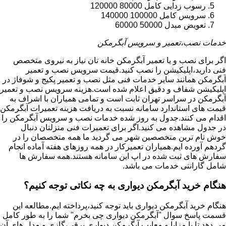
رسوب زدایی کامل 80000 120000
سرویس کامل 100000 140000
تعویض مبدل 50000 60000
خدمات نصب،تعمیر و سرویس آبگرمکن
اگر برای نصب و یا تعمیر آبگرمکن خانه تان نیاز به نیروی متخصص
فنی دارید،اپلیکیشن را نصب کنید.قیمت سرویس نصب و تعمیر
آبگرمکن همانند سایر خدمات فنی مثل نصب و تعمیر پکیج و شوفاژ در
اپلیکیشن شفاف و دقیق اعلام شده است.هزینه سرویس نصب و تعمیر
آبگرمکن در سراسر تهران ثابت است و تمامی همیاران با اشراف به
قیمت های استاندارد سامانه نسبت به دریافت هزینه تعمیرات آبگرمکن
اقدام می کنند.جدول به روز شده خدمات نصب و سرویس آبگرمکن را
در جدول مشاهده می کنید.اگر برای تعمیرات فنی منزلتان دنبال
خوش نام ترین متخصصین شهر می گردید ما همه متخصصان را در
گردهم آورده ایم.همیاران تعمیرکار در همه روزهای هفته آماده انجام
سفارش های ثبت شده در اپ این سامانه هستند.همه سفارش ها
شامل گارانتی خدمات می باشد.
هنگام خرید آبگرمکن دیواری به چه نکاتی توجه کنیم؟
هنگام خرید آبگرمکن دیواری باید توجه کنید،پرداخته ایم.مطالعه این
قسمت پاسخ سوال "آبگرمکن دیواری چی بخرم" شما را به طور کامل
می دهد تا با مزایا و معایب آبگرمکن دیواری برقی،گازی و مدل های آن