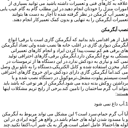
علاقه به کارهای فنی و تعمیرات داشته باشید می توانید بسیاری از
امورات منزل را خودتان انجام دهید.در این مطلب گام به گام عیب یابی
و تعمیر آب گرمکن در نظر گرفته شده تا آچار به دست ها بتوانند
تعمیرات آبگرمکن را به تنهایی و بدون کمک تعمیرکار انجام دهند.
نصب آبگرمکن
قبل از هر اقدامی باید بدانید که آبگرمکن گازی است یا برقی! انواع
آبگرمکن دیواری گازی در اغلب خانه ها نصب شده ولی تعداد آبگرمکن
های برقی هم کم نیست.پیدا کردن ایراد و انجام کارهای تعمیراتی
بستگی به نوع آبگرمکن دارد.آبگرمکن برقی،گازهای احتراقی تولید
نمی کند و نیازی به دودکش ندارد.در این دستگاه ها از ترموستات در
کنار مخزن استفاده شده و کابل الکتریکی،دستگاه را به تابلو برق وصل
می کند.اما آبگرمکن گازی دارای دودکش برای خروج گازهای احتراقی
است.سیستم پیلوت،مشعل،ترموکوبل در دستگاه نصب شده و با
برداشتن روکش بدنه دیده می شود.آبگرمکن از هر نوعی که باشد باید
بتواند آب گرم ساختمان را تامین کند.برخی از رایج تریم مشکلات اینها
هستند:
1.آب داغ نمی شود
آیا آب گرم حمام،سرد است؟ این مشکل می تواند مربوط به آبگرمکن
و یا مسدود شدن لوله های حمام باشد.در واقع هر گونه ایرادی در این
لوله ها،احتمالا عامل اصلی است.هرگز به یک شیر آب،اکتفا نکنید.چند