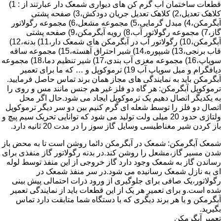
قطعات ساختمان آب گرم کن های دیواری شمعک دار عبارتند از : 1)
کلاهک تعدیل،2) کلاهک تعدیل جریان دودکش،3) صفحه پشتی
آبگرمکن،4) مبدل گرمایی،5) مجموعه مشعل،6) مجموعه رگولاتور
گاز،7) مجموعه رگولاتور آب،8) رویه آبگرمکن،9) صفحه پشتی
آبگرمکن،10) رگولاتور آب در آبگرمکن های شمعک دار،11) بدنه،12)
قاب برنجی،13) شیپوره،14) شیر احتراق آهسته،15) مجموعه ساقه
سوپاپ،16) مجموعه مغزی آب بندی،17) شیر تنظیم دما،18) مجموعه
دیافگرام و میل سوپاپ آب 19) ترموکوپل و … که ما برای تعمیر
آبگرمکن باید به نمایندگی های مجاز همان برند تماس حاصل فرمایید.
ترموکوپل آبگرمکن: هر گاه دو فلز غیر هم جنس مانند مس و روی را
به یکدیگر اتصال دهیم یک ترموکوپل ایجاد می شود.حال اگر محل
اتصال دو فلز را توسط شعله ای گرم کنیم بین دو سر دیگر ترموکوپل
ولتاژی حدود 20 میلی ولت تولید می شود که توانایی تحریک سیم پیچ و
باز کردن شیر مغناطیسی وسایل گاز سوز را در مدت 20 ثانیه دارد.
شمعک آبگرمکن: شمعک در آبگرمکن دائما روشن است تا به محض باز
شدن مسیر گاز،مشعل را روشن کند.در بدنه رگولاتور گاز منفذی برای
رساندن گاز به شمعک وجود دارد گاز خروجی از این منفذ توسط لوله
ای به نازل شمعک رسانیده می شود.در سر منفذ شمعک در
رگولاتور،یک صافی برای جلوگیری از ورود ذرات احتمالی پیش بینی
شده است.و برای تعمیر هر یک از این قطعات باید از نمایندگی تعمیر
آبگرمکن و یا هر برند دیگری که با دستگاه شما متابقت دارد تماس
بگیرید.
تعمیر آبگرمکن