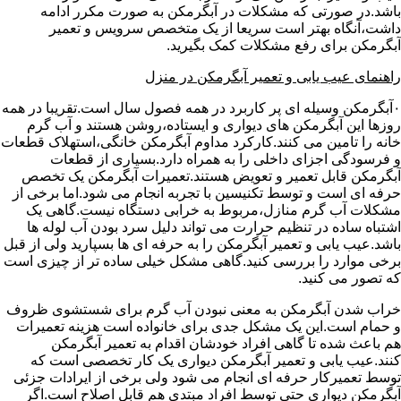
باشد.در صورتی که مشکلات در آبگرمکن به صورت مکرر ادامه
داشت،آنگاه بهتر است سریعا از یک متخصص سرویس و تعمیر
آبگرمکن برای رفع مشکلات کمک بگیرید.
راهنمای عیب یابی و تعمیر آبگرمکن در منزل
۰آبگرمکن وسیله ای پر کاربرد در همه فصول سال است.تقریبا در همه
روزها این آبگرمکن های دیواری و ایستاده،روشن هستند و آب گرم
خانه را تامین می کنند.کارکرد مداوم آبگرمکن خانگی،استهلاک قطعات
و فرسودگی اجزای داخلی را به همراه دارد.بسیاری از قطعات
آبگرمکن قابل تعمیر و تعویض هستند.تعمیرات آبگرمکن یک تخصص
حرفه ای است و توسط تکنیسین با تجربه انجام می شود.اما برخی از
مشکلات آب گرم منازل،مربوط به خرابی دستگاه نیست.گاهی یک
اشتباه ساده در تنظیم حرارت می تواند دلیل سرد بودن آب لوله ها
باشد.عیب یابی و تعمیر آبگرمکن را به حرفه ای ها بسپارید ولی از قبل
برخی موارد را بررسی کنید.گاهی مشکل خیلی ساده تر از چیزی است
که تصور می کنید.
خراب شدن آبگرمکن به معنی نبودن آب گرم برای شستشوی ظروف
و حمام است.این یک مشکل جدی برای خانواده است هزینه تعمیرات
هم باعث شده تا گاهی افراد خودشان اقدام به تعمیر آبگرمکن
کنند.عیب یابی و تعمیر آبگرمکن دیواری یک کار تخصصی است که
توسط تعمیرکار حرفه ای انجام می شود ولی برخی از ایرادات جزئی
آبگرمکن دیواری حتی توسط افراد مبتدی هم قابل اصلاح است.اگر