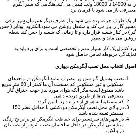
را به 14000 تا 18000 ولت تبدیل می کند.هنگامی که شیر آبگرم
مصرفی باز می شود با فرمان برد
از یک طرف جرقه زده می شود و از طرف دیگر همزمان شیر برقی
مسیر گاز را باز می کند و مشعل روشن می شود.الکترود آیونایز ( حس
گر ) در کنار شعله قرار دارد و تا زمانی که شعله را حس کند شعله
روشن می ماند و تعمیر
برد کنترل یک کار بسیار مهم و تخصصی است و برای برد باید به
نمایندگی مربوطه تماس حاصل شود
اصول انتخاب محل نصب آبگرمکن دیواری
نصب وسایل گاز سوز پر مصرف مانند آبگرمکن در واحدهای
مسکونی و غیر مسکونی که مسحت آن ها کمتر از 60 متر مربع
باشد ممنوع است،مگر آنکه هوای مورد نیاز جهت احتراق گاز
مصرفی آن ها از طریق دریچه دائمی
که مستقیما به هوای آزاد راه دارد تامین گردد.
در بالای محل نصب آبگرمکن دودکشی با حداقل قطر 150
میلیمتر تعبیه شده باشد.
در شهر های سردسیر برای حفاظت آبگرمکن در برابر یخ زدگی
میبایستی آبگرمکن در داخل ساختمان نصب شود و از نصب آن
در بالکن،