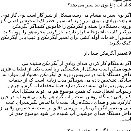
8.آیا آب داغ بوی تند سیر می دهد؟
اگر بوی سیر به مشام می رسد،مشکل از شیر گاز است.بوی گاز قوی
شباهت زیادی به بوی سیر دارد که بسیار خطرناک است.شیر اصلی گاز
ورودی دستگاه را بسته و آبگرمکن را خاموش کنید.اگر آبگرمکن
درکنار کابینت آشپزخانه قرار دارد،با باز کردن پنجره،هوا را تهویه کنید
سپس از خدمات لوله کشی برای تعمیر آبگرمکن و عیب یابی آبگرمکن
کمک بگیرید.
9.تعمیر آبگرمکن صدا دار
اگر به هنگام کار کردن صدای زیادی از آبگرمکن شنیده می
شود،ممکن است مشکل از شکستگی و یا آسیب یکی از قطعات فلزی
داخل دستگاه باشد.در سرویس دوره ای آبگرمکن معمولا این موارد به
سادگی تشخیص داده می شود.اگر مدت زیادی است که از خدمات
سرویس دوره ای استفاده نکرده اید حتما محفظه آب گرم با جرم و
رسوبات اشغال شده که همین موضوع هم می تواند مشکل ایجاد
کند.وقتی دستگاه روشن است و آب گرم هم تولید می شود اما در حین
کارکرد،سر و صدای دستگاه زیاد است با ما تماس بگیرید.برای عیب
یابی و تعمیر آبگرمکن نیاز به بررسی دقیق تر است.به خصوص وقتی از
داخل دستگاه صدای جوشیدن آب شنیده می شود موضوع جدی تر
است.
هزینه تعمیر آبگرمکن چقدر است؟