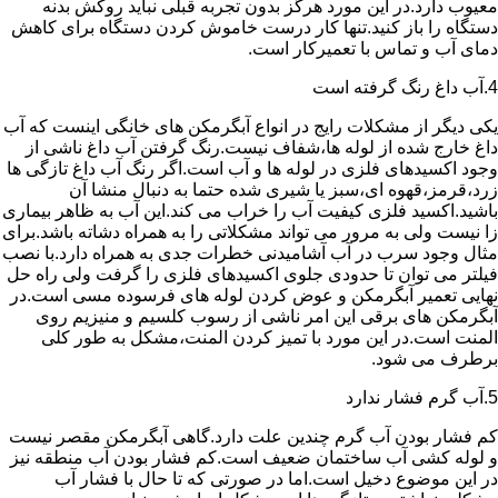
معیوب دارد.در این مورد هرگز بدون تجربه قبلی نباید روکش بدنه
دستگاه را باز کنید.تنها کار درست خاموش کردن دستگاه برای کاهش
دمای آب و تماس با تعمیرکار است.
4.آب داغ رنگ گرفته است
یکی دیگر از مشکلات رایج در انواع آبگرمکن های خانگی اینست که آب
داغ خارج شده از لوله ها،شفاف نیست.رنگ گرفتن آب داغ ناشی از
وجود اکسیدهای فلزی در لوله ها و آب است.اگر رنگ آب داغ تازگی ها
زرد،قرمز،قهوه ای،سبز یا شیری شده حتما به دنبال منشا آن
باشید.اکسید فلزی کیفیت آب را خراب می کند.این آب به ظاهر بیماری
زا نیست ولی به مرور می تواند مشکلاتی را به همراه دشاته باشد.برای
مثال وجود سرب در آب آشامیدنی خطرات جدی به همراه دارد.با نصب
فیلتر می توان تا حدودی جلوی اکسیدهای فلزی را گرفت ولی راه حل
نهایی تعمیر آبگرمکن و عوض کردن لوله های فرسوده مسی است.در
آبگرمکن های برقی این امر ناشی از رسوب کلسیم و منیزیم روی
المنت است.در این مورد با تمیز کردن المنت،مشکل به طور کلی
برطرف می شود.
5.آب گرم فشار ندارد
کم فشار بودن آب گرم چندین علت دارد.گاهی آبگرمکن مقصر نیست
و لوله کشی آب ساختمان ضعیف است.کم فشار بودن آب منطقه نیز
در این موضوع دخیل است.اما در صورتی که تا حال با فشار آب