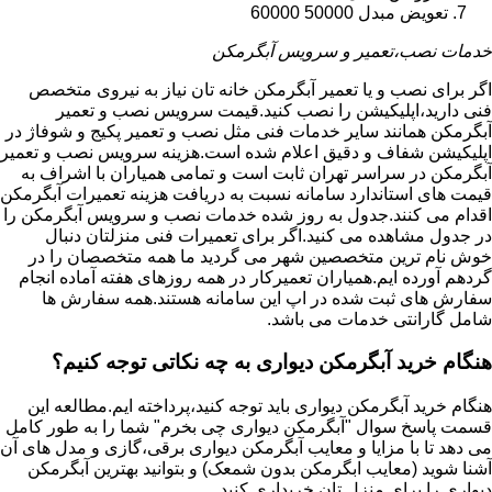
تعویض مبدل 50000 60000
خدمات نصب،تعمیر و سرویس آبگرمکن
اگر برای نصب و یا تعمیر آبگرمکن خانه تان نیاز به نیروی متخصص
فنی دارید،اپلیکیشن را نصب کنید.قیمت سرویس نصب و تعمیر
آبگرمکن همانند سایر خدمات فنی مثل نصب و تعمیر پکیج و شوفاژ در
اپلیکیشن شفاف و دقیق اعلام شده است.هزینه سرویس نصب و تعمیر
آبگرمکن در سراسر تهران ثابت است و تمامی همیاران با اشراف به
قیمت های استاندارد سامانه نسبت به دریافت هزینه تعمیرات آبگرمکن
اقدام می کنند.جدول به روز شده خدمات نصب و سرویس آبگرمکن را
در جدول مشاهده می کنید.اگر برای تعمیرات فنی منزلتان دنبال
خوش نام ترین متخصصین شهر می گردید ما همه متخصصان را در
گردهم آورده ایم.همیاران تعمیرکار در همه روزهای هفته آماده انجام
سفارش های ثبت شده در اپ این سامانه هستند.همه سفارش ها
شامل گارانتی خدمات می باشد.
هنگام خرید آبگرمکن دیواری به چه نکاتی توجه کنیم؟
هنگام خرید آبگرمکن دیواری باید توجه کنید،پرداخته ایم.مطالعه این
قسمت پاسخ سوال "آبگرمکن دیواری چی بخرم" شما را به طور کامل
می دهد تا با مزایا و معایب آبگرمکن دیواری برقی،گازی و مدل های آن
آشنا شوید (معایب ابگرمکن بدون شمعک) و بتوانید بهترین آبگرمکن
دیواری را برای منزل تان خریداری کنید.