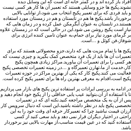
افراد باز کرده اند و در کمتر خانه ای است که این وسایل دیده
نشوند.پکیج ها جزو وسایلی هستند که تعمیر آن ها کار هر کسی نیست
و باید فردی که برای تعمیر پکیج انتخاب می شود،از توانایی بالایی
برخوردار باشد.پکیج ها هم در تابستان و هم در زمستان مورد استفاده
هستند.در تابستان به عنوان آبگرمکن عمل کرده و در زمان هایی که
نیاز است پکیج روشن می شود.این در حالی است که در زمستان علاوه
بر گرمای مورد نیاز برای حمام،به عنوان تامین کننده انرژی برای
شوفاژ،فن کوئل و …است.
پکیج ها با تمام مزیت هایی که دارند،جزو محصولاتی هستند که برای
تعمیرات آن ها باید از یک فرد متخصص کمک بگیرید و چیزی نیست که
هر کسی را برای تعمیرات آن بیاورید.مراکز زیادی همچون پکیج
کار،خدمت از ما،تهارن تعمیرگاه و …در زمینه تعمیرات تخصصی پکیج
فعالیت می کنند.پکیج کار که یکی از بهترین مراکز در حوزه تعمیرات
پکیج است،اقدام به معرفی بهترین راه ها برای تعمیر پکیج کرده است.
در ادامه به بررسی ایرادات پر استفاده ترین پکیج های بازار می پردازیم
تا با استفاده از آن،بتوانید عیب یابی حداقلی را از پکیج خود انجام دهید و
پس از آن به یک متخصص مراجعه کنید.نکته ای که در تعمیرات
تخصصی پکیج باید در نظر داشته باشید،این است که دنبال سرویس کار
ارزان قیمت نباشید چرا که تعمیرکار حرفه ای وقت خود را به این
راحتی در اختیار دیگران قرار نمی دهد و باید سعی کنید از کسی
استفاده کنید که در عین قیمت مناسب،از مهارت بالایی نیز برخوردار
باشد.