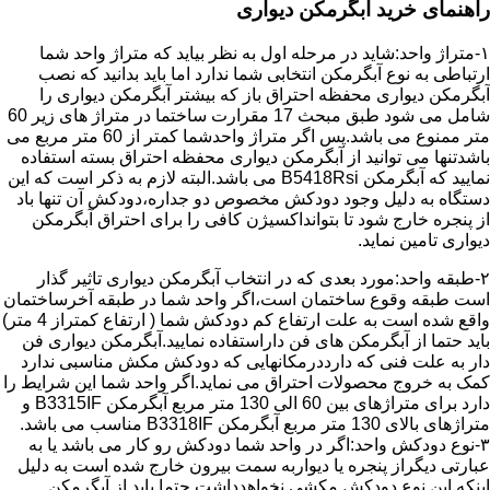
راهنمای خرید آبگرمکن دیواری
۱-متراژ واحد:شاید در مرحله اول به نظر بیاید که متراژ واحد شما
ارتباطی به نوع آبگرمکن انتخابی شما ندارد اما باید بدانید که نصب
آبگرمکن دیواری محفظه احتراق باز که بیشتر آبگرمکن دیواری را
شامل می شود طبق مبحث 17 مقرارت ساختما در متراژ های زیر 60
متر ممنوع می باشد.پس اگر متراژ واحدشما کمتر از 60 متر مربع می
باشدتنها می توانید از آبگرمکن دیواری محفظه احتراق بسته استفاده
نمایید که آبگرمکن B5418Rsi می باشد.البته لازم به ذکر است که این
دستگاه به دلیل وجود دودکش مخصوص دو جداره،دودکش آن تنها باد
از پنجره خارج شود تا بتوانداکسیژن کافی را برای احتراق آبگرمکن
دیواری تامین نماید.
۲-طبقه واحد:مورد بعدی که در انتخاب آبگرمکن دیواری تاثیر گذار
است طبقه وقوع ساختمان است،اگر واحد شما در طبقه آخرساختمان
واقع شده است به علت ارتفاع کم دودکش شما ( ارتفاع کمتراز 4 متر)
باید حتما از آبگرمکن های فن داراستفاده نمایید.آبگرمکن دیواری فن
دار به علت فنی که دارددرمکانهایی که دودکش مکش مناسبی ندارد
کمک به خروج محصولات احتراق می نماید.اگر واحد شما این شرایط را
دارد برای متراژهای بین 60 الی 130 متر مربع آبگرمکن B3315IF و
متراژهای بالای 130 متر مربع آبگرمکن B3318IF مناسب می باشد.
۳-نوع دودکش واحد:اگر در واحد شما دودکش رو کار می باشد یا به
عبارتی دیگراز پنجره یا دیواربه سمت بیرون خارج شده است به دلیل
اینکه این نوع دودکش مکشی نخواهدداشت حتما باید از آبگرمکن