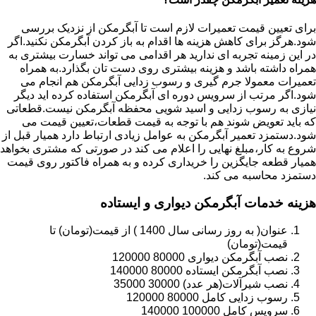
برای تعیین قیمت تعمیرات لازم است تا آبگرمکن از نزدیک بررسی
شود.هرگز برای کاهش هزینه ها اقدام به باز کردن آبگرمکن نکنید.اگر
در این زمینه تجربه ای ندارید هر اقدامی می تواند خسارت بیشتری به
همراه داشته باشد و هزینه بیشتری روی دست تان بگذارد.به همراه
تعمیرات معمولا جرم گیری و رسوب زدایی آبگرمکن هم انجام می
شود.اگر مرتب از سرویس دوره ای آبگرمکن استفاده کرده اید دیگر
نیازی به رسوب زدایی و اسید شویی محفظه آبگرمکن نیست.قطعاتی
که باید تعویض شوند هم با توجه به قیمت قطعات،تعیین قیمت می
شود.دستمزد تعمیر آبگرمکن به عوامل زیادی ارتباط دارد همیار قبل از
شروع به کار،مبلغ نهایی را اعلام می کند در صورتی که مشتری بخواهد
همیار قطعه جایگزین را خریداری کرده و به همراه فاکتور روی قیمت
دستمزد محاسبه می کند.
هزینه خدمات آبگرمکن دیواری و ایستاده
عنوان( به روز رسانی سال 1400 ) از قیمت(تومان) تا
قیمت(تومان)
نصب آبگرمکن دیواری 80000 120000
نصب آبگرمکن ایستاده 80000 140000
نصب شیرآلات(هر عدد) 30000 35000
رسوب زدایی کامل 80000 120000
سرویس کامل 100000 140000