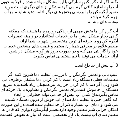
نکته: اگر آب گرمکن به تازگی با این مشکل مواجه شده و قبلا به خوبی
آب را به اندازه کافی گرم می کرد،مشکل از جای دیگری است و باید
تعمیر آبگرمکن را با بررسی بخش های دیگر ادامه دهید.شاید منبع آب
جرم گرفته باشد.
نوشته های مشابه
آب گرم کن ها بخش مهمی از زندگی روزمره ما هستند،که ممکنه
گاهی دچار مشکل بشن.ما در خدمات استاندارد در زمینه تعمیرات
آبگرم کن رو با حرفه ای ترین متخصصین شهر به شما ارائه
میدیم.علاوه بر معرفی همیاران معتمد و قیمت های مشخص خدمات
خود را گارانتی می کنه و در صورت بروز هر گونه مشکل در شیوه
ارائه خدمات می تونید با تیم پشتیبانی تماس بگیرید.
3.آب بیش از حد داغ است
عیب یابی و تعمیر آبگرمگن را با بررسی تنظیم دما شروع کنید.اگر
تنظیمات فعلی دستگاه زیاد است با کم کردن دما مشکل برطرف می
شود ولی اگر دما با کم کردن حرارت نیز همچنان زیاد باشد،باید سریع
دستگاه را خاموش کنید.برای تعمیر آبگرمکن و مشاوره با یک حرفه ای
تماس بگیرد.داغ شدن آب بیش از حد می تواند خطراتی را ایجاد
کند.گاهی حتی با تنظیم دما،صدای آب جوش از درون دستگاه شنیده
می شود و دمای آب بسیار بالاتر از حد تنظیم شده است.در این صورت
امکان خرابی شیر تنظیم وجود دارد.تعمیر آبگرمکن دیواری که قادر به
تنظیم دمای آب نیست یک کار تخصصی است که نیاز به تعویض قسمت