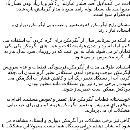
افت می کند.دلایل افت فشار عبارتند از : کم و یا زیاد بودن فشار باد
منبع انبساط،انسداد لوله رابط منبع با مدار گرمایش،پاره شدن
دیافگرام منبع است.
مشکل رایج آبگرمکن که به تعمیر و عیب یابی آبگرمکن دیواری و
ایستاده نیاز دارند
با اینکه در سرتاسر سال از آبگرمکن برای گرم کردن آب استفاده می
کنیم،اما با سردتر شدن هوا،مشکلات و عیب های آبگرمکن یکی یکی
نمایان تر می شوند.شاید به این علت که در روزهای سرد سال،نیاز به
آب گرم محسوس تر می شود.
استفاده طولانی مدت از آبگرمکن،فرسودگی قطعات و عدم سرویس
آبگرمکن موجب به وجود آمدن مشکلاتی نظیر گرم نشدن آب،چکه
کردن آب از دستگاه،تغییر رنگ آب و کاهش فشار آب آبگرمکن می
شود.در برخی موارد نیز این مشکلات مانند تنظیم نبودن
دودکش،ممکن است خطرساز شوند.
خوشبختانه قطعات آبگرمکن قابل تعمیر و تعویض هستند.با اقدام به
موقع برای سرویس و تعمیر آبگرمکن هزینه کمتری برای عیب یابی
مشکلات آن می پردازید.
گاهی نیز برخی مشکلات در آبگرمکن دیواری و ایستاده مشاهده می
شود که نشان دهنده خرابی دستگاه شما نیست.معمولا این مشکلات با