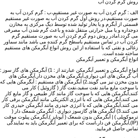
روش گرم کردن آب
الف : گرم کردن آب به صورت غیر مستقیم،ب : گرم کردن آب به
صورت مستقیم،در روش اول گرم کردن آب به صورت غیر مستقیم
قسمتی از آبگرم و یا بخار تولید شده توسط دیگ مرکزی به مخازن
دوجداره و یا مبل حرارتی منتقل شده و باعث گرم شدن آب مصرفی
می گردد.امادر روش دوم گرم کردن آب به صورت مستقیم گرم
کردن آب در تماس مستقیم باسطح گرم کننده می باشد مانند سماور
زغالی و نفتی که با استفاده از این روش انواع آبگرمکن های مستقیم
ساخته شده است.
انواع آبگرمکن و تعمیر آبگرمکن
انواع آبگرمکن و تعمیر آبگرمکن عبارتند از : 1) آبگرمکن های گاز سوز :
آب گرمکن های آنی دیواری,آبگرمکن های مخزن دار,آبگرمکن های
بدون مخزن نیز می گویند.2) آبگرمکن های مستقیم : آبگرمکن هایی که
با سوخت مایع مانند نفت سفید،نفت گاز ( گازوئیل ) کار می
کنند,آبگرمکن هایی که با سوخت گاز مانند گاز طبیعی و گاز مایع کار
می کنند,آبگرمکن هایی که با انرژی الکتریکی مانند آبگرمکن برقی کار
می کنند,آبگرمکن هایی که با انرژی حیدری مانند آبگرمکن حیدری کار
می کنند.3) آبگرمکن های گازسوز دیواری : آبگرمکن شمعک دار (
ترموکوپلی ) | آبگرمکن بدون شمعک ( آیونایز ),آبگرمکن پیلوت موقت
(IP),آبگرمکن فن دار،است که برای تعمیر آبگرمکن باید به نمایندگی
تماس حاصل فرمایید.