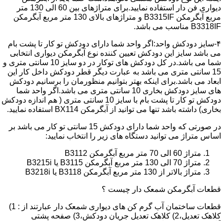
دیواری فن دار استفاده نمایید.برای متراژهای بین 60 الی 130 متر
مربع آبگرمکن B3315IF و متراژهای بالای 130 متر مربع آبگرمکن
B3318IF مناسب می باشد.
۴-سایز دودکش واحد:اگر واحد شما دارای دودکش تو کار تا پشت بام
می باشد سایز این دودکش تعیین کننده نوع آبگرمکن دیواری انتخابی
شما می باشد.در کل دودکش های توکار در دو سایز 10 سانتی متری و
15 سانتی متری می باشد به عبارت دیگر قطر دودکش داخل کار این
ابعاد می باشد.برای اینکه بهتر بتوانیم منظورمان را برسانیم دودکش
های سایز دودکش بخاری 10 سانتی متری می باشد.اگر واحد شما
دودکش تو کار تا پشت بام با سایز 10 سانتی متری ( هم اندازه دودکش
بخاری) داشته باشد تنها می توانید از آبگرمکن BX114 استفاده نمایید.
در صورتی که واحد شما دارای دودکش 15 سانتی تو کار می باشد بر
اساس متراژ می توانید دستگاه های زیر را انتخاب نمایید:
متراژ 60 الی 70 متر مربع آبگرمکن B3112
متراژ 70 الی 130 متر مربع آبگرمکن B3115 یا B3215i
متراژ بالاتر از 130 متر مربع آبگرمکن B3118 یا B3218i
قطعات آبگرمکن شمعک دار چیست ؟
قطعات ساختمان آب گرم کن های دیواری شمعک دار عبارتند از : 1)
کلاهک تعدیل،2) کلاهک تعدیل جریان دودکش،3) صفحه پشتی