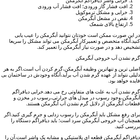
خرابی واشر دیافراگم آبگرمکن
افت فشار گاز ورودی؛ افت فشار آب ورودی
خرابی و مشکل ترموکوپل
نقص در مشعل آبگرمکن
ارتفاع بالای شمعک
در این صورت ممکن است خودتان نتوانید آبگرمکن را عیب یابی
کنید.آنگاه متخصص و تعمیرکار آبگرمکن می تواند مشکل را سریعا
تشخیص دهد و در صورت نیاز آبگرمکن را تعمیر کند.
گرم نشدن آب خروجی آبگرمکن
اصلی ترین و تنهاترین وظیفه آبگرمکن،گرم کردن آب است.اگر به هر
دلیلی نتواند از عهده گرم شدن آب برآید،آنگاه وجودش در ساختمان بی
فایده خواهد بود.
گرم نشدن آب به علت های متفاوتی رخ می دهد.خرابی دیافراگم
آبگرمکن،وجود رسوب در مبدل های حرارتی،رسوب در مخزن و
قطعات آبگرمکن از دلایل گرم نشدن آب آبگرمکن هستند.
برای رفع مشکل باید آبگرمکن را رسوب زدایی و جرم گیری کنید.اگر
همچنان آب خروجی آبگرمکن سرد است؛ باید دیافراگم دستگاه را
بررسی کنید.
دیافراگم آبگرمکن قطعه ای پلاستیکی و مشابه یک واشر است.آن را