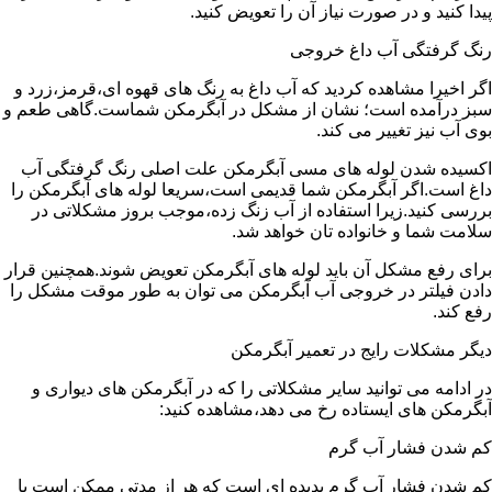
پیدا کنید و در صورت نیاز آن را تعویض کنید.
رنگ گرفتگی آب داغ خروجی
اگر اخیرا مشاهده کردید که آب داغ به رنگ های قهوه ای،قرمز،زرد و
سبز درآمده است؛ نشان از مشکل در آبگرمکن شماست.گاهی طعم و
بوی آب نیز تغییر می کند.
اکسیده شدن لوله های مسی آبگرمکن علت اصلی رنگ گرفتگی آب
داغ است.اگر آبگرمکن شما قدیمی است،سریعا لوله های آبگرمکن را
بررسی کنید.زیرا استفاده از آب زنگ زده،موجب بروز مشکلاتی در
سلامت شما و خانواده تان خواهد شد.
برای رفع مشکل آن باید لوله های آبگرمکن تعویض شوند.همچنین قرار
دادن فیلتر در خروجی آب آبگرمکن می توان به طور موقت مشکل را
رفع کند.
دیگر مشکلات رایج در تعمیر آبگرمکن
در ادامه می توانید سایر مشکلاتی را که در آبگرمکن های دیواری و
آبگرمکن های ایستاده رخ می دهد،مشاهده کنید:
کم شدن فشار آب گرم
کم شدن فشار آب گرم پدیده ای است که هر از مدتی ممکن است با