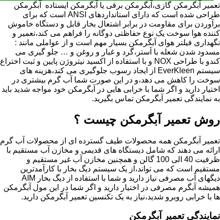
تعمیر آبگرمکن گازی،آبگرمکن برقی یا آبگرمکن ایستاده ​ آبگرمکن
طراحی شده است که دارای استانداردهای ANSI است که برای
برآوردن برای مقاومت در برابر اشتعال بخار قابل و دستگاه خاموش
کننده هوا سوخت یک نوع حفاظتی دوگانه را فراهم می کند،تعمیر و
نگهداری فیلتر هوای آبگرمکن بسیار مهم است و از عواملی مانند :
مسدود شدن شعله با آستر،گرد و غبار و روغن و … جلو گیری می
کندو با طراحی NOX و با استفاده از اکسید نیتروژن پایین و ثبت اختراع
سیستم EverKleen از ایجاد رسوب جلوگیری می کند،هزینه های
سوخت را کاهش می دهد،و در این صورت شما آب گرم بیشتری در
اختیار دارید و اگر شما با خرابی هایی در آبگرمکن خود مواجه شدید باید
به نمایندگی تعمیر آبگرمکن تماس بگیرید.
روش تعمیر آبگرمکن چیست ؟
تعمیر آبگرمکن همه محصولات طیف گسترده ای از محصولات آب گرم
ارائه می دهند که شامل دیستگاه های قدیمی و مخازن آب مستقیم با
ظرفیت 40 الی 100 گالن و همچنین مخازن آب غیر مستقیم و
مستقیم است که می تواند،از یک سیستم دیگ بخار با کارآمدترین
دیگهای آب مصرفی نیاز دارید و شما با استفاده از دیگ بخار AIM
همیشه آبگرم مصرفی در اختیار دارید و اگر شما در این مول آبگرمکن
ها با خرابی روبرو شدید،نیاز به یک تکنسین تعمیر آبگرمکن دارید.
نمایندگی تعمیر آبگرمکن