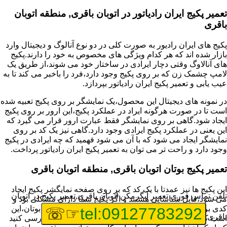
تعمیر پکیج ایران رادیاتور در اتوبان باقری, منطقه اتوبان
باقری
پکیج های ایران رادیور به صورت کلی در دو نوع آنالوگ و دیجیتال وارد
بازار شده اند که هر کدام ویژگی های مخصوص به خود را دارند.پکیج
های آنالاوگ وقتی دچار ایرادی در ساختار خود می شوند،از طریق یک
لامپ چشمک زن که بر روی پکیج وجود دارد،فرد را باخبر می کند تا به
عیب یابی و تعمیر پکیج ایران رادیاتور بپردازد.
در نمونه های دیجیتال این محصول،یک نمایشگر بر روی پکیج تعبیه شده
است تا در صورت هرگونه ایراد در عملکرد پکیج،این ارور بر روی پکیج
ایجاد شود.گاهی بر روی نمایشگر فقط عبارت ارور قرار می گیرد که
این یعنی در عملکرد پکیج ایرادی وجود دارد.گاهی نیز یک کد بر روی
نمایشگر ایجاد می شود که با آن می شود فهمید که چه ایرادی در پکیج
وجود دارد و راحت تر می توان به تعمیر پکیج ایران رادیاتور پرداخت.
تعمیر پکیج بوتان اتوبان باقری, منطقه اتوبان باقری
این پکیج ها نیز عمدتا با یک کد که بر روی صفحه نمایگشر پکیج ایجاد
تلفن تماس فوری
تعمیر آبگرمکن اتوبان باقری,تعمیر پکیج در اتوبان
می شود،قابل شناسایی هستند و اگر پکیج شما دارای مشکلی بود و
کدی برای شما نمایش داده شد،اولین کار برای تعمیر پکیج بوتان،این
☞☏
tel:09127783292
باقری
است که عیب یابی انجام دهید و ایرادی که وجود دارد را بررسی کنید