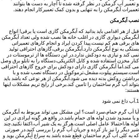
و تعمیر آب گرمکن در نظر گرفته شده تا آچار به دست ها بتوانند
تعمیرات آبگرمکن را به تنهایی و بدون کمک تعمیرکار انجام دهند.
نصب آبگرمکن
قبل از هر اقدامی باید بدانید که آبگرمکن گازی است یا برقی! انواع
آبگرمکن دیواری گازی در اغلب خانه ها نصب شده ولی تعداد آبگرمکن
های برقی هم کم نیست.پیدا کردن ایراد و انجام کارهای تعمیراتی
بستگی به نوع آبگرمکن دارد.آبگرمکن برقی،گازهای احتراقی تولید
نمی کند و نیازی به دودکش ندارد.در این دستگاه ها از ترموستات در
کنار مخزن استفاده شده و کابل الکتریکی،دستگاه را به تابلو برق وصل
می کند.اما آبگرمکن گازی دارای دودکش برای خروج گازهای احتراقی
است.سیستم پیلوت،مشعل،ترموکوبل در دستگاه نصب شده و با
برداشتن روکش بدنه دیده می شود.آبگرمکن از هر نوعی که باشد باید
بتواند آب گرم ساختمان را تامین کند.برخی از رایج تریم مشکلات اینها
هستند:
1.آب داغ نمی شود
آیا آب گرم حمام،سرد است؟ این مشکل می تواند مربوط به آبگرمکن
و یا مسدود شدن لوله های حمام باشد.در واقع هر گونه ایرادی در این
لوله ها،احتمالا عامل اصلی است.هرگز به یک شیر آب،اکتفا نکنید.چند
شیر دیگر را نیز باز کرده و جریان آب گرم را بررسی کنید.در صورتی
که به کلی آب گرم ساختمان قطع شده باشد به سراغ آبگرمکن بوید و