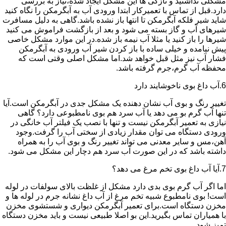
مشکلی نداشتید و تازگی ها این مشکل ایجاد شده،نیاز به بررسی
دارد.قبل از تماس با تعمیرکار ابتدا ورودی آب به آبگرمکن را نگاه کنید
شاید شیر فلکه آبگرمکن تا انتها باز نشده باشد.گاهی به دلیل مسافرت
شیرهای آب و گاز بسته می شود و بعد از بازگشت فراموش می کنید
شیرها را باز کنید یا مثلا آب نیمه باز شده.در این موارد مشکل خاصی
پیش نیامده و خیلی ساده با باز کردن شیر آب ورودی به آبگرمکن
فشار آب نیز مثل قبل خواهد شد.اما مشکل اصلی وقتی است که
محفظه آب گرم،جرم گرفته باشد.
6.آب داغ بوی ناخوشایند دارد
تغییر رنگ و بوی آب نشان دهنده یک مشکل جدی در آبگرمکن است.آیا
تنها آب گرم بو می دهد یا آب سرد هم بوی نامطبوعی دارد؟ گاهی
نیازی به تعمیر آبگرمکن نیست و تنها با نصب یک فیلتر آب خانگی در
ورودی دستگاه می توان مقدار زیادی از سختی آب را گرفت.وجود
آهن،مس و سایر معدنی می تواند تغییر رنگ و بوی آب را به همراه
داشته باشد که در این صورت آب سرد هم دچار این مشکل می شود.
7.آیا آب داغ بوی تخم مرغ می دهد؟
اما اگر آب گرم بوی بدی دارد مشکل از غلظت بالای سولفات در لوله
است! بوی نامطبوع شبیه تخم مرغ از آب داغ نشانه جرم در لوله ها و
مخزن دستگاه است.برای تعمیر آبگرمکن دیواری و شستشوی مخزن
با همیاران تماس بگیرید.این بو اصلا طبیعی نیست و باید مخزن دستگاه
تمیز شود.