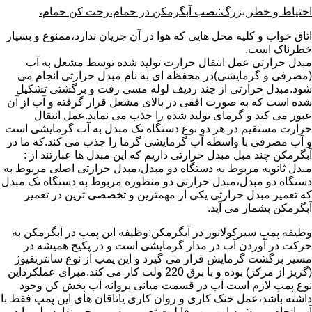
احتیاط و خطر بزرگ:نصب آبگرمکن در حمام،رخت کن حمام،
اتاق خواب و کلیه محل هایی که هوا در آن جریان ندارد،ممنوع و بسیار
خطرناک است.
مبدل حرارتی عمل انتقال حرارت تولید شده توسط مشعل به آب
(مصرفی و گرمایشی)در محفظه ای به نام مبدل حرارتی انجام می
شود.مبدل حرارتی از چند ردیف لوله مسی رفت و برگشتی تشکیل
شده است که به صورت افقی در بالای مشعل قرار گرفته و آب از آن
عبور می کند و گرمای تولید شده را جذب می نماید.عمل انتقال
حرارت مستقیم در هر دو نوع دستگاه تک مبدل به آب گرمایشی است
و آب مصرفی با واسطه آب گرمایشی گرما را جذب می کند.که ما در
آبگرمکن چند مبل مبدل حرارتی داریم که این مبدل ها عبارتند از :
مبدل ثانویه مربوط به دستگاه دو مبدل،مبدل حرارتی اصلی مربوط به
دستگاه دو مبدل،مبدل حرارتی دو منظوره مربوط به دستگاه تک مبدل
که تعمیر مبدل حرارتی یکی از مهمترین و تخصصی ترین در تعمیر
آبگرمکن بشمار می آید.
وظیفه پمپ سیرکولاتور در آبگرمکن:وظیفه این پمپ در آبگرمکن به
حرکت در آوردن آب در مدار گرمایشی است و در پکیج همیشه در
مسیر برگشت گرمایش قرار می گیرد و این پمپ از نوع سانتریفیوژ
(گریز از مرکز) بوده و با برق 220 ولت کار می کند.مبرای عملکرداین
نوع پمپ لازم است آب در قسمت میانی پروانه آب پخش کن وجود
داشته باشد،عمل خنک کاری و روان کاری یاتاقان های این پمپ فقط با
آب انجام می شود،این پمپ قابلیت تعمیر و سیم پیچی ندارد ولی باید