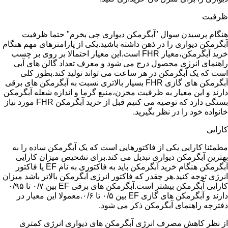
ظرفیت
هنگام پرسیدن سوال "آبگرمکن دیواری چی بخرم" حتما ظرفیت
آبگرمکن دیواری را در ذهن داشته باشید.یکی از پارامترهای مهم هنگام
خرید آبگرمکن،معیار FHR است.این معیار احتمالا بر روی بر چسب
راهنمای انرژی محصول درج می شود و معرف تعداد گالن های آبی
است که یک آبگرمکن در هر ساعت می تواند تولید کند.بطور کلی
آبگرمکن های گازی FHR بسیار بالاتری نسبت به آبگرمکن های برقی
دارند و این معیار به ظرفیت مخزن،منبع گرما و اندازه شعله آبگرمکن
بستگی دارد که توصیه می کنیم قبل از خرید آبگرمکن FHR مورد نیاز
خانواده خود را در نظر بگیرید.
کارایی
مطمئنا کارایی یکی از فاکتورهایی است که یک آبگرمکن ساده را به
بهترین آبگرمکن دیواری تبدیل می کند.برای تشخیص میزان کارایی
آبگرمکن هنگام خرید آبگرمکن باید به فاکتوری به نام EF یا فاکتور
انرژی توجه کنید.هر چقدر که فاکتور انرژی آبگرمکن بالاتر باشد میزان
کارایی آبگرمکن بیشتر است.آبگرمکن های برقی EF بین ۰/۷ تا ۰/۹۵
دارند و آبگرمکن های گازی EF بین ۰/۵ تا ۰/۶.معمولا این معیار در
دفترچه راهنمای آبگرمکن ذکر می شود.
از نظر کاهش مصرف انرژی آبگرمکن های دیواری انرژی کمتری