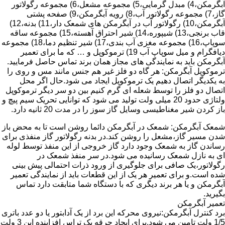
آبگرمکن،4) مبدل گرمایی،5) مجموعه مشعل،6) مجموعه رگولاتور
گاز،7) مجموعه رگولاتور آب،8) رویه آبگرمکن،9) صفحه پشتی
آبگرمکن،10) رگولاتور آب در آبگرمکن های شمعک دار،11) بدنه،12)
قاب برنجی،13) شیپوره،14) شیر احتراق آهسته،15) مجموعه ساقه
سوپاپ،16) مجموعه مغزی آب بندی،17) شیر تنظیم دما،18) مجموعه
دیافگرام و میل سوپاپ آب 19) ترموکوپل و … که ما برای تعمیر
آبگرمکن باید به نمایندگی های مجاز همان برند تماس حاصل فرمایید.
ترموکوپل آبگرمکن: هر گاه دو فلز غیر هم جنس مانند مس و روی را
به یکدیگر اتصال دهیم یک ترموکوپل ایجاد می شود.حال اگر محل
اتصال دو فلز را توسط شعله ای گرم کنیم بین دو سر دیگر ترموکوپل
ولتاژی حدود 20 میلی ولت تولید می شود که توانایی تحریک سیم پیچ و
باز کردن شیر مغناطیسی وسایل گاز سوز را در مدت 20 ثانیه دارد.
شمعک آبگرمکن: شمعک در آبگرمکن دائما روشن است تا به محض باز
شدن مسیر گاز،مشعل را روشن کند.در بدنه رگولاتور گاز منفذی برای
رساندن گاز به شمعک وجود دارد گاز خروجی از این منفذ توسط لوله
ای به نازل شمعک رسانیده می شود.در سر منفذ شمعک در
رگولاتور،یک صافی برای جلوگیری از ورود ذرات احتمالی پیش بینی
شده است.و برای تعمیر هر یک از این قطعات باید از نمایندگی تعمیر
آبگرمکن و یا هر برند دیگری که با دستگاه شما متابقت دارد تماس
بگیرید.
تعمیر آبگرمکن
برد کنترل آبگرمکن:نیروی محرکه این برد از یک آدابتور یا دو عدد باتری
1/5 ولت تامین می شود.برای ایجاد جرقه یک تراس افزاینده این 3 ولت