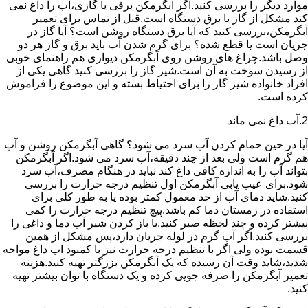
موارد دیگر را بررسی کنید.اگر آبگرمکن برقی یا گازی،آب را داغ نمی
کند مشکل از گاز یا برق دستگاه است.قبل از تماس برای تعمیر
آبگرمکن،بررسی کنید که آیا برق دستگاه روشن است؟ آیا گاز در
جریان است یا قطع شده؟ برای گرم شدن آب باید برق و گاز هر دو
وصل باشد.چراغ های روشن روی آبگرمکن دیواری هم راهنمای خوبی
از رسیدن سوخت به آن است.شیر گاز را بررسی کنید گاهی یکی از
افراد خانواده شیر گاز را برای احتیاط بسته و این موضوع را فراموش
کرده است.
2.آب داغ نمی ماند
آیا در حین حمام کردن آب سرد می شود؟ گاهی آبگرمکن روشن و آب
هم گرم است ولی بعد از چند دقیقه،آب سرد می شود.اگر آبگرمکن
بتواند آب را به اندازه کافی داغ کند نباید در هنگام مصرف،آب سرد
شود.برای عیب یابی آبگرمکن اول تنظیم درجه حرارت را بررسی
کنید.شاید دمای آب از حد معمول کمتر بوده یا به طور کلی برای
استفاده در زمستان دما کم باشد.پیچ تنظیم درجه حرارت را کمی
بیشتر کرده و چند لحظه صبر کنید.با باز کردن شیر آب دما و داغی را
بررسی کنید.اگر آب گرم در لوله جریان دارد،پس مشکل از همین
قسمت بوده ولی اگر با تنظیم درجه حرارت نیز با کمبود اب داغ مواجه
شدید،شاید وقت آن رسیده که یک آبگرمکن بزرگتر تهیه کنید.هزینه
تعمیر آبگرمکن را صرفه جویی کرده و یک دستگاه با توان بیشتر تهیه
کنید.