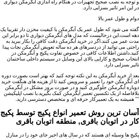
و توجه به نصب صحیح تجهیزات در هنگام راه اندازی آبگرمکن دیواری
در این امر تاثیر بسزایی دارد.
دوام و طول عمر بالا
گفته می شود که طول عمر یک آبگرمکن با کیفیت مخزن دار تقریبا یک
دهه است.این درحالیست که مدل های آبگرمکن دیواری تا دو برابر این
مدت عمر می کنند.اگر در خرید آبگرمکن دقت کافی را بکار ببرید به
راحتی می توانید از دردسرهای هر ده ساله تعویض آبگرمکن نجات پیدا
کنید.داشتن اطلاعات کافی در خصوص تفاوت پکیج و آبگرمکن در
انتخاب صحیح و کارایی بالای این وسایل در سیستم داخلی ساختمان
تاثیر بسزایی دارد.
بعد از خرید آبگرمکن به این نکته توجه کنید که بهتر است بصورت دوره
ای آبگرمکن خود را تعمیر و سرویس کنید تا از هزینه های هنگفت خرید
دوباره آبگرمکن جلوگیری کنید و در صورت بروز مشکل در آبگرمکن
بلافاصله از یک تکنسین تعمیر آبگرمکن کمک بگیرید.با نصب اپلیکیشن
"" همیشه به یک تعمیرکار حرفه ای و متخصص دسترسی دارید.
آسان ترین روش تعمیر انواع پکیج توسط پکیج
کار در اتوبان باقری, منطقه اتوبان باقری
پکیج ها وسیله ای هستند که در سال های اخیر جای خود را در منازل