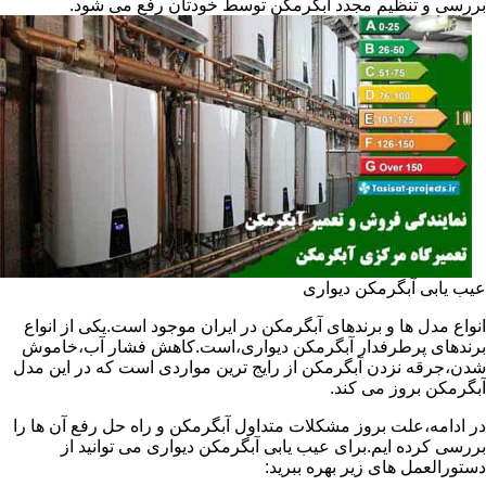
بررسی و تنظیم مجدد آبگرمکن توسط خودتان رفع می شود.
عیب یابی آبگرمکن دیواری
انواع مدل ها و برندهای آبگرمکن در ایران موجود است.یکی از انواع
برندهای پرطرفدار آبگرمکن دیواری،است.کاهش فشار آب،خاموش
شدن،جرقه نزدن آبگرمکن از رایج ترین مواردی است که در این مدل
آبگرمکن بروز می کند.
در ادامه،علت بروز مشکلات متداول آبگرمکن و راه حل رفع آن ها را
بررسی کرده ایم.برای عیب یابی آبگرمکن دیواری می توانید از
دستورالعمل های زیر بهره ببرید: