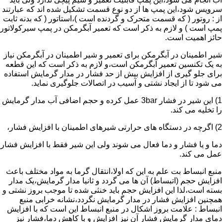
سرویس شود،این پمپ ها از دو نوع قسمت تشکیل شده اند که عبارتند
از : روتور ( که قسمت متحرک و گردنده است )،استاتور ( که بدنه ثابت
پمپ است ) و لازم به ذکر است که تعمیر آبگرمکن در پمپ سیرکولاتور
حائز اهمیت است.
شیر اطمینان در آبگرمکن برای تعمیر و شیر اطمینان در آبگرمکن نیاز
به یک تکنسین تعمیر آبگرمکن است،و لازم به ذکر است که این قطعه
برای جلو گیری از افزایش بیش از حد فشار در مدار گرمایش استفاده
می شود تا از ایجاد نشتی و آسیب در اتصالات جلوگیری نماید.
1) این شیر در فشار 3bar عمل کرده و حجم اضافی آب مدار گرمایش
را تخلیه می کند.
2) اگرچه در دستگاه های حرارتی شیرهای اطمینان با افزایش فشار،
دما و یا فشار و دما فعال می شوند ولی این شیر فقط با افزایش فشار
عمل می کند.
منبع انبساط بت علم به این که اولا،انتقال گرما به مواد مختلف باعث
افزایش حجم (اتبساط) آن ها می گردد و ثانیا مدار گرمایش،یک مدار
بسته است،لذا این افزایش حجم باید خنثی شده تا موجب بروز نشتی و
همچنین افزایش فشار در مدار گرمایش نگردد،نشانه خرابی منبع
انبساط : علامت بروز اشکال در منبع انبساط این است که با افزایش
دمای مدار گرمایش فشار آن نیز افزایش و با کاهش دما،فشار نیز