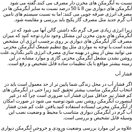
نسبت به آبگرمکن های مخزن دار مصرف می کنند.گفته می شود
آبگرمکن های دیواری بین 8 تا 50 درصد نسبت به سایر آبگرمکن ها در
مصرف انرژی صرفه جویی می کنند; اما به نسبت سیستم های تامین
آب گرم جدید مثل مصرف گاز پکیج باید بررسی و مقایسه شود.
زیرا انرژی زیادی صرف گرم نگه داشتن گالن آنها می شود که در
آبگرمکن های بدون مخزن این مشکل وجود ندارد.توجه کنید که میزان
مصرف گاز آبگرمکن های دیواری بر روی برچسب انرژی آن مشخص
شده است.با توجه به مواردی مثل پیچ تنظیم شمعک آبگرمکن مخزنی
می توانید بیش از پیش در بهینه سازی مصرف انرژی تاثیر بگذارید.علت
روشن نشدن مشعل آبگرمکن مخزنی گازی و موارد مشابه در این
زمینه بیشتر مواقع با یک تنظیمات ساده قابل تشخیص و رفع است.
فشار آب
اگر فشار آب در محل زندگی شما پایین تر از حد معمول است باید در
انتخاب آبگرمکن مناسب بیشتر تحقیق کنید زیرا حتی در آبگرمکن های
کم فشار نیز حداقل میزان فشار آب ضروری است چرا که در غیر
اینصورت آبگرمکن روشن نمی شود.توصیه می شود در صورت امکان
از آبگرمکن مخزنی ایستاده استفاده کنید.یافتن علت کم شدن فشار
آب گرم در آبگرمکن دیواری متناسب با محیط و وضعیت نصب این
وسیله قابل تشخیص و بررسی است.
علاوه بر این موارد بررسی وضعیت ورودی و خروجی آبگرمکن دیواری