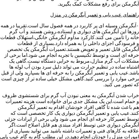
آبگرمکن برای رفع مشکلات کمک بگیرید.
راهنمای عیب یابی و تعمیر آبگرمکن در منزل
۰آبگرمکن وسیله ای پر کاربرد در همه فصول سال است.تقریبا در همه
روزها این آبگرمکن های دیواری و ایستاده،روشن هستند و آب گرم
خانه را تامین می کنند.کارکرد مداوم آبگرمکن خانگی،استهلاک قطعات
و فرسودگی اجزای داخلی را به همراه دارد.بسیاری از قطعات
آبگرمکن قابل تعمیر و تعویض هستند.تعمیرات آبگرمکن یک تخصص
حرفه ای است و توسط تکنیسین با تجربه انجام می شود.اما برخی از
مشکلات آب گرم منازل،مربوط به خرابی دستگاه نیست.گاهی یک
اشتباه ساده در تنظیم حرارت می تواند دلیل سرد بودن آب لوله ها
باشد.عیب یابی و تعمیر آبگرمکن را به حرفه ای ها بسپارید ولی از قبل
برخی موارد را بررسی کنید.گاهی مشکل خیلی ساده تر از چیزی است
که تصور می کنید.
خراب شدن آبگرمکن به معنی نبودن آب گرم برای شستشوی ظروف
و حمام است.این یک مشکل جدی برای خانواده است هزینه تعمیرات
هم باعث شده تا گاهی افراد خودشان اقدام به تعمیر آبگرمکن
کنند.عیب یابی و تعمیر آبگرمکن دیواری یک کار تخصصی است که
توسط تعمیرکار حرفه ای انجام می شود ولی برخی از ایرادات جزئی
آبگرمکن دیواری حتی توسط افراد مبتدی هم قابل اصلاح است.اگر
علاقه به کارهای فنی و تعمیرات داشته باشید می توانید بسیاری از
امورات منزل را خودتان انجام دهید.در این مطلب گام به گام عیب یابی