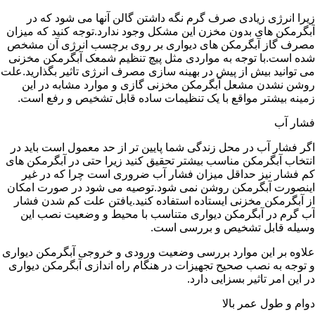
زیرا انرژی زیادی صرف گرم نگه داشتن گالن آنها می شود که در
آبگرمکن های بدون مخزن این مشکل وجود ندارد.توجه کنید که میزان
مصرف گاز آبگرمکن های دیواری بر روی برچسب انرژی آن مشخص
شده است.با توجه به مواردی مثل پیچ تنظیم شمعک آبگرمکن مخزنی
می توانید بیش از پیش در بهینه سازی مصرف انرژی تاثیر بگذارید.علت
روشن نشدن مشعل آبگرمکن مخزنی گازی و موارد مشابه در این
زمینه بیشتر مواقع با یک تنظیمات ساده قابل تشخیص و رفع است.
فشار آب
اگر فشار آب در محل زندگی شما پایین تر از حد معمول است باید در
انتخاب آبگرمکن مناسب بیشتر تحقیق کنید زیرا حتی در آبگرمکن های
کم فشار نیز حداقل میزان فشار آب ضروری است چرا که در غیر
اینصورت آبگرمکن روشن نمی شود.توصیه می شود در صورت امکان
از آبگرمکن مخزنی ایستاده استفاده کنید.یافتن علت کم شدن فشار
آب گرم در آبگرمکن دیواری متناسب با محیط و وضعیت نصب این
وسیله قابل تشخیص و بررسی است.
علاوه بر این موارد بررسی وضعیت ورودی و خروجی آبگرمکن دیواری
و توجه به نصب صحیح تجهیزات در هنگام راه اندازی آبگرمکن دیواری
در این امر تاثیر بسزایی دارد.
دوام و طول عمر بالا