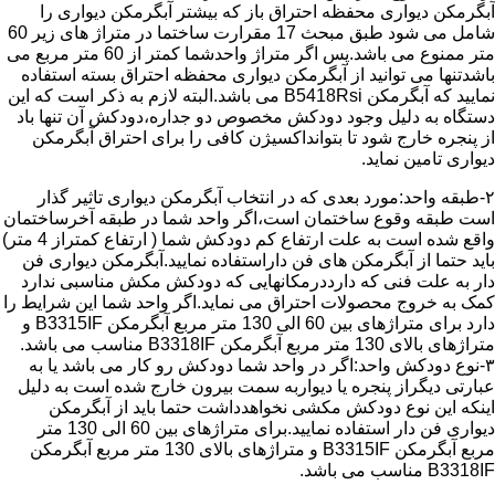
آبگرمکن دیواری محفظه احتراق باز که بیشتر آبگرمکن دیواری را
شامل می شود طبق مبحث 17 مقرارت ساختما در متراژ های زیر 60
متر ممنوع می باشد.پس اگر متراژ واحدشما کمتر از 60 متر مربع می
باشدتنها می توانید از آبگرمکن دیواری محفظه احتراق بسته استفاده
نمایید که آبگرمکن B5418Rsi می باشد.البته لازم به ذکر است که این
دستگاه به دلیل وجود دودکش مخصوص دو جداره،دودکش آن تنها باد
از پنجره خارج شود تا بتوانداکسیژن کافی را برای احتراق آبگرمکن
دیواری تامین نماید.
۲-طبقه واحد:مورد بعدی که در انتخاب آبگرمکن دیواری تاثیر گذار
است طبقه وقوع ساختمان است،اگر واحد شما در طبقه آخرساختمان
واقع شده است به علت ارتفاع کم دودکش شما ( ارتفاع کمتراز 4 متر)
باید حتما از آبگرمکن های فن داراستفاده نمایید.آبگرمکن دیواری فن
دار به علت فنی که دارددرمکانهایی که دودکش مکش مناسبی ندارد
کمک به خروج محصولات احتراق می نماید.اگر واحد شما این شرایط را
دارد برای متراژهای بین 60 الی 130 متر مربع آبگرمکن B3315IF و
متراژهای بالای 130 متر مربع آبگرمکن B3318IF مناسب می باشد.
۳-نوع دودکش واحد:اگر در واحد شما دودکش رو کار می باشد یا به
عبارتی دیگراز پنجره یا دیواربه سمت بیرون خارج شده است به دلیل
اینکه این نوع دودکش مکشی نخواهدداشت حتما باید از آبگرمکن
دیواری فن دار استفاده نمایید.برای متراژهای بین 60 الی 130 متر
مربع آبگرمکن B3315IF و متراژهای بالای 130 متر مربع آبگرمکن
B3318IF مناسب می باشد.