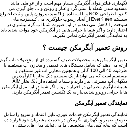
نگهداری فیلتر هوای آبگرمکن بسیار مهم است و از عواملی مانند :
مسدود شدن شعله با آستر،گرد و غبار و روغن و … جلو گیری می
کندو با طراحی NOX و با استفاده از اکسید نیتروژن پایین و ثبت اختراع
سیستم EverKleen از ایجاد رسوب جلوگیری می کند،هزینه های
سوخت را کاهش می دهد،و در این صورت شما آب گرم بیشتری در
اختیار دارید و اگر شما با خرابی هایی در آبگرمکن خود مواجه شدید باید
به نمایندگی تعمیر آبگرمکن تماس بگیرید.
روش تعمیر آبگرمکن چیست ؟
تعمیر آبگرمکن همه محصولات طیف گسترده ای از محصولات آب گرم
ارائه می دهند که شامل دیستگاه های قدیمی و مخازن آب مستقیم با
ظرفیت 40 الی 100 گالن و همچنین مخازن آب غیر مستقیم و
مستقیم است که می تواند،از یک سیستم دیگ بخار با کارآمدترین
دیگهای آب مصرفی نیاز دارید و شما با استفاده از دیگ بخار AIM
همیشه آبگرم مصرفی در اختیار دارید و اگر شما در این مول آبگرمکن
ها با خرابی روبرو شدید،نیاز به یک تکنسین تعمیر آبگرمکن دارید.
نمایندگی تعمیر آبگرمکن
نمایندگی تعمیر آبگرمکن خدمات فوری،قابل اعتماد و سریع را شامل
تعویض،تعمیر و نگهداری آبگرمکن در خدمت مشتریان خود قرار داده
است که لوله کش های متخصص ما می توانند مدل های سنتی و