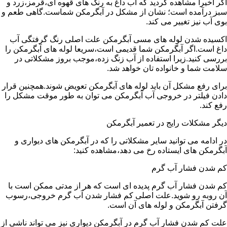
اگر اخیرا مشاهده کردید که آب داغ به رنگ های قهوه ای،قرمز،زرد و
سبز درآمده است؛ نشان از مشکل در آبگرمکن شماست.گاهی طعم و
بوی آب نیز تغییر می کند.
اکسیده شدن لوله های مسی آبگرمکن علت اصلی رنگ گرفتگی آب
داغ است.اگر آبگرمکن شما قدیمی است،سریعا لوله های آبگرمکن را
بررسی کنید.زیرا استفاده از آب زنگ زده،موجب بروز مشکلاتی در
سلامت شما و خانواده تان خواهد شد.
برای رفع مشکل آن باید لوله های آبگرمکن تعویض شوند.همچنین قرار
دادن فیلتر در خروجی آب آبگرمکن می توان به طور موقت مشکل را
رفع کند.
دیگر مشکلات رایج در تعمیر آبگرمکن
در ادامه می توانید سایر مشکلاتی را که در آبگرمکن های دیواری و
آبگرمکن های ایستاده رخ می دهد،مشاهده کنید:
کم شدن فشار آب گرم
کم شدن فشار آب گرم پدیده ای است که هر از مدتی ممکن است با
آن روبه رو شوید.علت اصلی کم فشار شدن آب گرم خروجی،رسوب
گرفتن آبگرمکن و لوله های آن است.
علت کم شدن فشار آب گرم در آبگرمکن دیواری نیز می تواند ناشی از