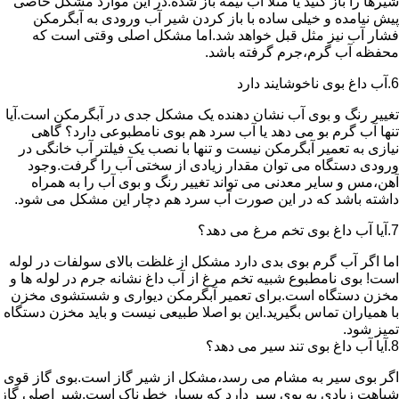
شیرها را باز کنید یا مثلا آب نیمه باز شده.در این موارد مشکل خاصی
پیش نیامده و خیلی ساده با باز کردن شیر آب ورودی به آبگرمکن
فشار آب نیز مثل قبل خواهد شد.اما مشکل اصلی وقتی است که
محفظه آب گرم،جرم گرفته باشد.
6.آب داغ بوی ناخوشایند دارد
تغییر رنگ و بوی آب نشان دهنده یک مشکل جدی در آبگرمکن است.آیا
تنها آب گرم بو می دهد یا آب سرد هم بوی نامطبوعی دارد؟ گاهی
نیازی به تعمیر آبگرمکن نیست و تنها با نصب یک فیلتر آب خانگی در
ورودی دستگاه می توان مقدار زیادی از سختی آب را گرفت.وجود
آهن،مس و سایر معدنی می تواند تغییر رنگ و بوی آب را به همراه
داشته باشد که در این صورت آب سرد هم دچار این مشکل می شود.
7.آیا آب داغ بوی تخم مرغ می دهد؟
اما اگر آب گرم بوی بدی دارد مشکل از غلظت بالای سولفات در لوله
است! بوی نامطبوع شبیه تخم مرغ از آب داغ نشانه جرم در لوله ها و
مخزن دستگاه است.برای تعمیر آبگرمکن دیواری و شستشوی مخزن
با همیاران تماس بگیرید.این بو اصلا طبیعی نیست و باید مخزن دستگاه
تمیز شود.
8.آیا آب داغ بوی تند سیر می دهد؟
اگر بوی سیر به مشام می رسد،مشکل از شیر گاز است.بوی گاز قوی
شباهت زیادی به بوی سیر دارد که بسیار خطرناک است.شیر اصلی گاز