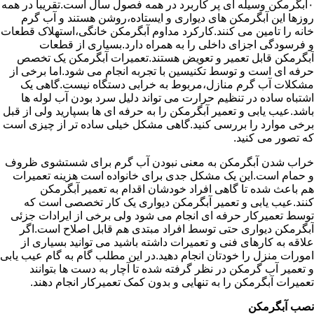
۰آبگرمکن وسیله ای پر کاربرد در همه فصول سال است.تقریبا در همه
روزها این آبگرمکن های دیواری و ایستاده،روشن هستند و آب گرم
خانه را تامین می کنند.کارکرد مداوم آبگرمکن خانگی،استهلاک قطعات
و فرسودگی اجزای داخلی را به همراه دارد.بسیاری از قطعات
آبگرمکن قابل تعمیر و تعویض هستند.تعمیرات آبگرمکن یک تخصص
حرفه ای است و توسط تکنیسین با تجربه انجام می شود.اما برخی از
مشکلات آب گرم منازل،مربوط به خرابی دستگاه نیست.گاهی یک
اشتباه ساده در تنظیم حرارت می تواند دلیل سرد بودن آب لوله ها
باشد.عیب یابی و تعمیر آبگرمکن را به حرفه ای ها بسپارید ولی از قبل
برخی موارد را بررسی کنید.گاهی مشکل خیلی ساده تر از چیزی است
که تصور می کنید.
خراب شدن آبگرمکن به معنی نبودن آب گرم برای شستشوی ظروف
و حمام است.این یک مشکل جدی برای خانواده است هزینه تعمیرات
هم باعث شده تا گاهی افراد خودشان اقدام به تعمیر آبگرمکن
کنند.عیب یابی و تعمیر آبگرمکن دیواری یک کار تخصصی است که
توسط تعمیرکار حرفه ای انجام می شود ولی برخی از ایرادات جزئی
آبگرمکن دیواری حتی توسط افراد مبتدی هم قابل اصلاح است.اگر
علاقه به کارهای فنی و تعمیرات داشته باشید می توانید بسیاری از
امورات منزل را خودتان انجام دهید.در این مطلب گام به گام عیب یابی
و تعمیر آب گرمکن در نظر گرفته شده تا آچار به دست ها بتوانند
تعمیرات آبگرمکن را به تنهایی و بدون کمک تعمیرکار انجام دهند.
نصب آبگرمکن