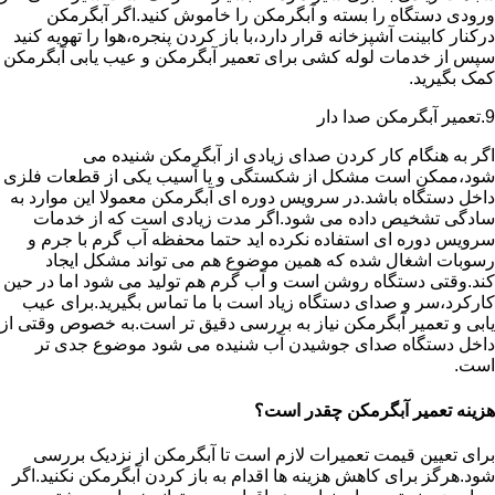
ورودی دستگاه را بسته و آبگرمکن را خاموش کنید.اگر آبگرمکن
درکنار کابینت آشپزخانه قرار دارد،با باز کردن پنجره،هوا را تهویه کنید
سپس از خدمات لوله کشی برای تعمیر آبگرمکن و عیب یابی آبگرمکن
کمک بگیرید.
9.تعمیر آبگرمکن صدا دار
اگر به هنگام کار کردن صدای زیادی از آبگرمکن شنیده می
شود،ممکن است مشکل از شکستگی و یا آسیب یکی از قطعات فلزی
داخل دستگاه باشد.در سرویس دوره ای آبگرمکن معمولا این موارد به
سادگی تشخیص داده می شود.اگر مدت زیادی است که از خدمات
سرویس دوره ای استفاده نکرده اید حتما محفظه آب گرم با جرم و
رسوبات اشغال شده که همین موضوع هم می تواند مشکل ایجاد
کند.وقتی دستگاه روشن است و آب گرم هم تولید می شود اما در حین
کارکرد،سر و صدای دستگاه زیاد است با ما تماس بگیرید.برای عیب
یابی و تعمیر آبگرمکن نیاز به بررسی دقیق تر است.به خصوص وقتی از
داخل دستگاه صدای جوشیدن آب شنیده می شود موضوع جدی تر
است.
هزینه تعمیر آبگرمکن چقدر است؟
برای تعیین قیمت تعمیرات لازم است تا آبگرمکن از نزدیک بررسی
شود.هرگز برای کاهش هزینه ها اقدام به باز کردن آبگرمکن نکنید.اگر