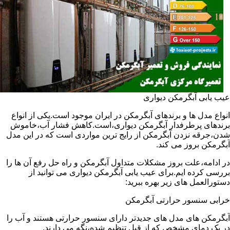
عیب یابی آبگرمکن دیواری
انواع مدل ها و برندهای آبگرمکن در ایران موجود است.یکی از انواع
برندهای پرطرفدار آبگرمکن دیواری،است.کاهش فشار آب،خاموش
شدن،جرقه نزدن آبگرمکن از رایج ترین مواردی است که در این مدل
آبگرمکن بروز می کند.
در ادامه،علت بروز مشکلات متداول آبگرمکن و راه حل رفع آن ها را
بررسی کرده ایم.برای عیب یابی آبگرمکن دیواری می توانید از
دستورالعمل های زیر بهره ببرید:
خرابی سنسور حرارتی آبگرمکن
آبگرمکن های مدل های جدیدتر دارای سنسور حرارتی هستند و آب را
در یک دمای مشخص که از قبل تنظیم شده،نگه می دارند.