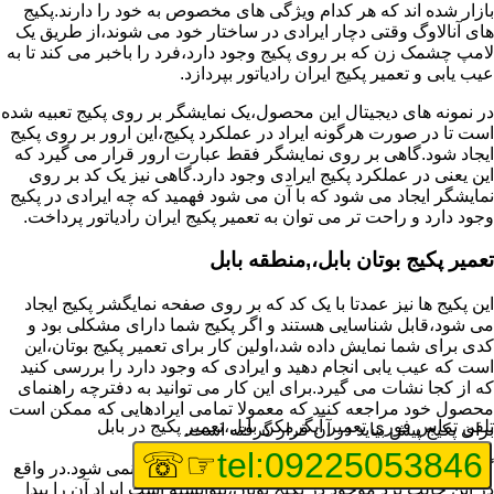
بازار شده اند که هر کدام ویژگی های مخصوص به خود را دارند.پکیج
های آنالاوگ وقتی دچار ایرادی در ساختار خود می شوند،از طریق یک
لامپ چشمک زن که بر روی پکیج وجود دارد،فرد را باخبر می کند تا به
عیب یابی و تعمیر پکیج ایران رادیاتور بپردازد.
در نمونه های دیجیتال این محصول،یک نمایشگر بر روی پکیج تعبیه شده
است تا در صورت هرگونه ایراد در عملکرد پکیج،این ارور بر روی پکیج
ایجاد شود.گاهی بر روی نمایشگر فقط عبارت ارور قرار می گیرد که
این یعنی در عملکرد پکیج ایرادی وجود دارد.گاهی نیز یک کد بر روی
نمایشگر ایجاد می شود که با آن می شود فهمید که چه ایرادی در پکیج
وجود دارد و راحت تر می توان به تعمیر پکیج ایران رادیاتور پرداخت.
تعمیر پکیج بوتان بابل،,منطقه بابل
این پکیج ها نیز عمدتا با یک کد که بر روی صفحه نمایگشر پکیج ایجاد
می شود،قابل شناسایی هستند و اگر پکیج شما دارای مشکلی بود و
کدی برای شما نمایش داده شد،اولین کار برای تعمیر پکیج بوتان،این
است که عیب یابی انجام دهید و ایرادی که وجود دارد را بررسی کنید
که از کجا نشات می گیرد.برای این کار می توانید به دفترچه راهنمای
محصول خود مراجعه کنید که معمولا تمامی ایرادهایی که ممکن است
تلفن تماس فوری
تعمیر آبگرمکن بابل،تعمیر پکیج در بابل
برای پکیج پیش بیاید در آن قرار گرفته است.
☞☏
tel:09225053846
گاهی نیز هنگام خرابی پکیج،هیچ اروری نمایش داده نمی شود.در واقع
در این حالت برد موجود در پکیج بوتان،نتوانسته است ایراد آن را پیدا