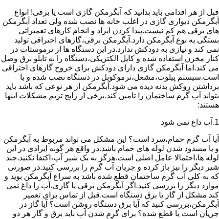
قبل از هر اقدامی باید بدانید که آبگرمکن گازی است یا برقی! انواع
آبگرمکن دیواری گازی در اغلب خانه ها نصب شده ولی تعداد آبگرمکن
های برقی هم کم نیست.پیدا کردن ایراد و انجام کارهای تعمیراتی
بستگی به نوع آبگرمکن دارد.آبگرمکن برقی،گازهای احتراقی تولید
نمی کند و نیازی به دودکش ندارد.در این دستگاه ها از ترموستات در
کنار مخزن استفاده شده و کابل الکتریکی،دستگاه را به تابلو برق وصل
می کند.اما آبگرمکن گازی دارای دودکش برای خروج گازهای احتراقی
است.سیستم پیلوت،مشعل،ترموکوبل در دستگاه نصب شده و با
برداشتن روکش بدنه دیده می شود.آبگرمکن از هر نوعی که باشد باید
بتواند آب گرم ساختمان را تامین کند.برخی از رایج تریم مشکلات اینها
هستند:
1.آب داغ نمی شود
آیا آب گرم حمام،سرد است؟ این مشکل می تواند مربوط به آبگرمکن
و یا مسدود شدن لوله های حمام باشد.در واقع هر گونه ایرادی در این
لوله ها،احتمالا عامل اصلی است.هرگز به یک شیر آب،اکتفا نکنید.چند
شیر دیگر را نیز باز کرده و جریان آب گرم را بررسی کنید.در صورتی
که به کلی آب گرم ساختمان قطع شده باشد به سراغ آبگرمکن بوید و
موارد دیگر را بررسی کنید.اگر آبگرمکن برقی یا گازی،آب را داغ نمی
کند مشکل از گاز یا برق دستگاه است.قبل از تماس برای تعمیر
آبگرمکن،بررسی کنید که آیا برق دستگاه روشن است؟ آیا گاز در
جریان است یا قطع شده؟ برای گرم شدن آب باید برق و گاز هر دو