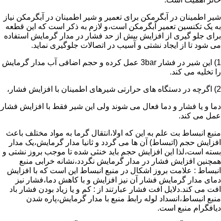
شیر اطمینان در آبگرمکن برای تعمیر و شیر اطمینان در آبگرمکن نیاز
به یک تکنسین تعمیر آبگرمکن است،و لازم به ذکر است که این قطعه
برای جلو گیری از افزایش بیش از حد فشار در مدار گرمایش استفاده
می شود تا از ایجاد نشتی و آسیب در اتصالات جلوگیری نماید.
1) این شیر در فشار 3bar عمل کرده و حجم اضافی آب مدار گرمایش
را تخلیه می کند.
2) اگرچه در دستگاه های حرارتی شیرهای اطمینان با افزایش فشار،
دما و یا فشار و دما فعال می شوند ولی این شیر فقط با افزایش فشار
عمل می کند.
منبع انبساط بت علم به این که اولا،انتقال گرما به مواد مختلف باعث
افزایش حجم (اتبساط) آن ها می گردد و ثانیا مدار گرمایش،یک مدار
بسته است،لذا این افزایش حجم باید خنثی شده تا موجب بروز نشتی و
همچنین افزایش فشار در مدار گرمایش نگردد،نشانه خرابی منبع
انبساط : علامت بروز اشکال در منبع انبساط این است که با افزایش
دمای مدار گرمایش فشار آن نیز افزایش و با کاهش دما،فشار نیز
افت می کند.دلایل افت فشار عبارتند از : کم و یا زیاد بودن فشار باد
منبع انبساط،انسداد لوله رابط منبع با مدار گرمایش،پاره شدن
دیافگرام منبع است.