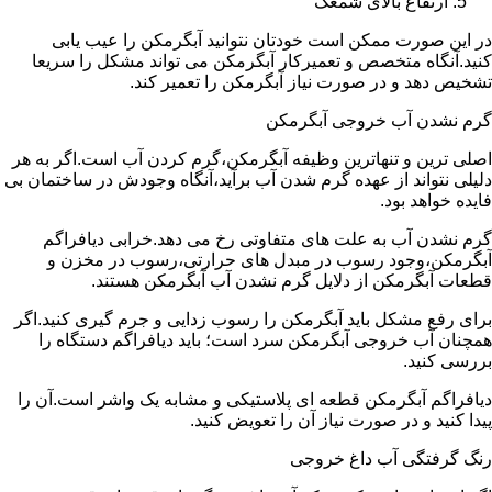
ارتفاع بالای شمعک
در این صورت ممکن است خودتان نتوانید آبگرمکن را عیب یابی
کنید.آنگاه متخصص و تعمیرکار آبگرمکن می تواند مشکل را سریعا
تشخیص دهد و در صورت نیاز آبگرمکن را تعمیر کند.
گرم نشدن آب خروجی آبگرمکن
اصلی ترین و تنهاترین وظیفه آبگرمکن،گرم کردن آب است.اگر به هر
دلیلی نتواند از عهده گرم شدن آب برآید،آنگاه وجودش در ساختمان بی
فایده خواهد بود.
گرم نشدن آب به علت های متفاوتی رخ می دهد.خرابی دیافراگم
آبگرمکن،وجود رسوب در مبدل های حرارتی،رسوب در مخزن و
قطعات آبگرمکن از دلایل گرم نشدن آب آبگرمکن هستند.
برای رفع مشکل باید آبگرمکن را رسوب زدایی و جرم گیری کنید.اگر
همچنان آب خروجی آبگرمکن سرد است؛ باید دیافراگم دستگاه را
بررسی کنید.
دیافراگم آبگرمکن قطعه ای پلاستیکی و مشابه یک واشر است.آن را
پیدا کنید و در صورت نیاز آن را تعویض کنید.
رنگ گرفتگی آب داغ خروجی