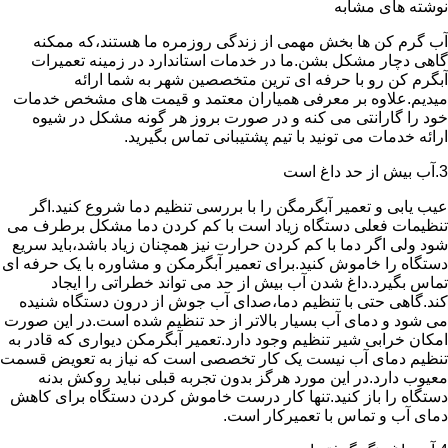
نوشته های مشابه
آب گرم کن ها بخش مهمی از زندگی روزمره ما هستند،که ممکنه
گاهی دچار مشکل بشن.ما در خدمات استاندارد در زمینه تعمیرات
آبگرم کن رو با حرفه ای ترین متخصصین شهر به شما ارائه
میدیم.علاوه بر معرفی همیاران معتمد و قیمت های مشخص خدمات
خود را گارانتی می کنه و در صورت بروز هر گونه مشکل در شیوه
ارائه خدمات می تونید با تیم پشتیبانی تماس بگیرید.
3.آب بیش از حد داغ است
عیب یابی و تعمیر آبگرمگن را با بررسی تنظیم دما شروع کنید.اگر
تنظیمات فعلی دستگاه زیاد است با کم کردن دما مشکل برطرف می
شود ولی اگر دما با کم کردن حرارت نیز همچنان زیاد باشد،باید سریع
دستگاه را خاموش کنید.برای تعمیر آبگرمکن و مشاوره با یک حرفه ای
تماس بگیرد.داغ شدن آب بیش از حد می تواند خطراتی را ایجاد
کند.گاهی حتی با تنظیم دما،صدای آب جوش از درون دستگاه شنیده
می شود و دمای آب بسیار بالاتر از حد تنظیم شده است.در این صورت
امکان خرابی شیر تنظیم وجود دارد.تعمیر آبگرمکن دیواری که قادر به
تنظیم دمای آب نیست یک کار تخصصی است که نیاز به تعویض قسمت
معیوب دارد.در این مورد هرگز بدون تجربه قبلی نباید روکش بدنه
دستگاه را باز کنید.تنها کار درست خاموش کردن دستگاه برای کاهش
دمای آب و تماس با تعمیرکار است.