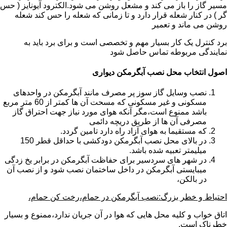
مسیر گاز را باز می کند و مشعل روشن می شود.الکترود آیونایز ( حس
گر ) در کنار شعله قرار دارد و تا زمانی که شعله را حس کند شعله
روشن می ماند و تعمیر
برد کنترل یک کار بسیار مهم و تخصصی است و برای برد باید به
نمایندگی مربوطه تماس حاصل شود
اصول انتخاب محل نصب آبگرمکن دیواری
نصب وسایل گاز سوز پر مصرف مانند آبگرمکن در واحدهای
مسکونی و غیر مسکونی که مسحت آن ها کمتر از 60 متر مربع
باشد ممنوع است،مگر آنکه هوای مورد نیاز جهت احتراق گاز
مصرفی آن ها از طریق دریچه دائمی
که مستقیما به هوای آزاد راه دارد تامین گردد.
در بالای محل نصب آبگرمکن دودکشی با حداقل قطر 150
میلیمتر تعبیه شده باشد.
در شهر های سردسیر برای حفاظت آبگرمکن در برابر یخ زدگی
میبایستی آبگرمکن در داخل ساختمان نصب شود و از نصب آن
در بالکن،
احتیاط و خطر بزرگ:نصب آبگرمکن در حمام،رخت کن حمام،
اتاق خواب و کلیه محل هایی که هوا در آن جریان ندارد،ممنوع و بسیار
خطرناک است.