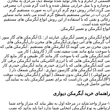
قسمتی از آبگرم و یا بخار تولید شده توسط دیگ مرکزی به مخازن
دوجداره و یا مبل حرارتی منتقل شده و باعث گرم شدن آب مصرفی
می گردد.امادر روش دوم گرم کردن آب به صورت مستقیم گرم
کردن آب در تماس مستقیم باسطح گرم کننده می باشد مانند سماور
زغالی و نفتی که با استفاده از این روش انواع آبگرمکن های مستقیم
ساخته شده است.
انواع آبگرمکن و تعمیر آبگرمکن
انواع آبگرمکن و تعمیر آبگرمکن عبارتند از : 1) آبگرمکن های گاز سوز :
آب گرمکن های آنی دیواری,آبگرمکن های مخزن دار,آبگرمکن های
بدون مخزن نیز می گویند.2) آبگرمکن های مستقیم : آبگرمکن هایی که
با سوخت مایع مانند نفت سفید،نفت گاز ( گازوئیل ) کار می
کنند,آبگرمکن هایی که با سوخت گاز مانند گاز طبیعی و گاز مایع کار
می کنند,آبگرمکن هایی که با انرژی الکتریکی مانند آبگرمکن برقی کار
می کنند,آبگرمکن هایی که با انرژی حیدری مانند آبگرمکن حیدری کار
می کنند.3) آبگرمکن های گازسوز دیواری : آبگرمکن شمعک دار (
ترموکوپلی ) | آبگرمکن بدون شمعک ( آیونایز ),آبگرمکن پیلوت موقت
(IP),آبگرمکن فن دار،است که برای تعمیر آبگرمکن باید به نمایندگی
تماس حاصل فرمایید.
راهنمای خرید آبگرمکن دیواری
۱-متراژ واحد:شاید در مرحله اول به نظر بیاید که متراژ واحد شما
ارتباطی به نوع آبگرمکن انتخابی شما ندارد اما باید بدانید که نصب