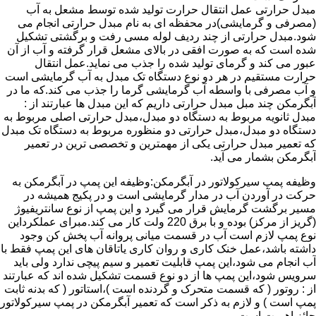
مبدل حرارتی عمل انتقال حرارت تولید شده توسط مشعل به آب
(مصرفی و گرمایشی)در محفظه ای به نام مبدل حرارتی انجام می
شود.مبدل حرارتی از چند ردیف لوله مسی رفت و برگشتی تشکیل
شده است که به صورت افقی در بالای مشعل قرار گرفته و آب از آن
عبور می کند و گرمای تولید شده را جذب می نماید.عمل انتقال
حرارت مستقیم در هر دو نوع دستگاه تک مبدل به آب گرمایشی است
و آب مصرفی با واسطه آب گرمایشی گرما را جذب می کند.که ما در
آبگرمکن چند مبل مبدل حرارتی داریم که این مبدل ها عبارتند از :
مبدل ثانویه مربوط به دستگاه دو مبدل،مبدل حرارتی اصلی مربوط به
دستگاه دو مبدل،مبدل حرارتی دو منظوره مربوط به دستگاه تک مبدل
که تعمیر مبدل حرارتی یکی از مهمترین و تخصصی ترین در تعمیر
آبگرمکن بشمار می آید.
وظیفه پمپ سیرکولاتور در آبگرمکن:وظیفه این پمپ در آبگرمکن به
حرکت در آوردن آب در مدار گرمایشی است و در پکیج همیشه در
مسیر برگشت گرمایش قرار می گیرد و این پمپ از نوع سانتریفیوژ
(گریز از مرکز) بوده و با برق 220 ولت کار می کند.مبرای عملکرداین
نوع پمپ لازم است آب در قسمت میانی پروانه آب پخش کن وجود
داشته باشد،عمل خنک کاری و روان کاری یاتاقان های این پمپ فقط با
آب انجام می شود،این پمپ قابلیت تعمیر و سیم پیچی ندارد ولی باید
سرویس شود،این پمپ ها از دو نوع قسمت تشکیل شده اند که عبارتند
از : روتور ( که قسمت متحرک و گردنده است )،استاتور ( که بدنه ثابت
پمپ است ) و لازم به ذکر است که تعمیر آبگرمکن در پمپ سیرکولاتور
حائز اهمیت است.