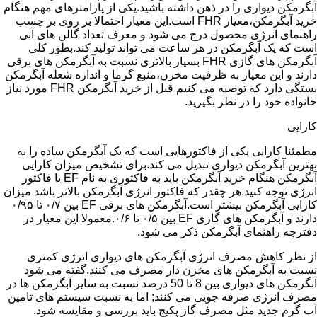
آبگرمکن دیواری را در ذهن داشته باشید.یکی از پارامترهای مهم هنگام
خرید آبگرمکن،معیار FHR است.این معیار احتمالا بر روی بر چسب
راهنمای انرژی محصول درج می شود و معرف تعداد گالن های آبی
است که یک آبگرمکن در هر ساعت می تواند تولید کند.بطور کلی
آبگرمکن های گازی FHR بسیار بالاتری نسبت به آبگرمکن های برقی
دارند و این معیار به ظرفیت مخزن،منبع گرما و اندازه شعله آبگرمکن
بستگی دارد که توصیه می کنیم قبل از خرید آبگرمکن FHR مورد نیاز
خانواده خود را در نظر بگیرید.
کارایی
مطمئنا کارایی یکی از فاکتورهایی است که یک آبگرمکن ساده را به
بهترین آبگرمکن دیواری تبدیل می کند.برای تشخیص میزان کارایی
آبگرمکن هنگام خرید آبگرمکن باید به فاکتوری به نام EF یا فاکتور
انرژی توجه کنید.هر چقدر که فاکتور انرژی آبگرمکن بالاتر باشد میزان
کارایی آبگرمکن بیشتر است.آبگرمکن های برقی EF بین ۰/۷ تا ۰/۹۵
دارند و آبگرمکن های گازی EF بین ۰/۵ تا ۰/۶.معمولا این معیار در
دفترچه راهنمای آبگرمکن ذکر می شود.
از نظر کاهش مصرف انرژی آبگرمکن های دیواری انرژی کمتری
نسبت به آبگرمکن های مخزن دار مصرف می کنند.گفته می شود
آبگرمکن های دیواری بین 8 تا 50 درصد نسبت به سایر آبگرمکن ها در
مصرف انرژی صرفه جویی می کنند; اما به نسبت سیستم های تامین
آب گرم جدید مثل مصرف گاز پکیج باید بررسی و مقایسه شود.