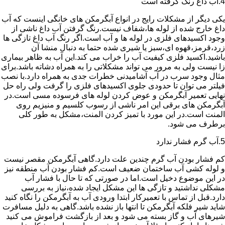
4.آب داغ رنگ گرفته است
یکی دیگر از مشکلات رایج در انواع آبگرمکن های خانگی اینست که آب
داغ خارج شده از لوله ها،شفاف نیست.رنگ گرفتن آب داغ ناشی از
وجود اکسیدهای فلزی در لوله ها و آب است.اگر رنگ آب داغ تازگی ها
زرد،قرمز،قهوه ای،سبز یا شیری شده حتما به دنبال منشا آن
باشید.اکسید فلزی کیفیت آب را خراب می کند.این آب به ظاهر بیماری
زا نیست ولی به مرور می تواند مشکلاتی را به همراه دشاته باشد.برای
مثال وجود سرب در آب آشامیدنی خطرات جدی به همراه دارد.با نصب
فیلتر می توان تا حدودی جلوی اکسیدهای فلزی را گرفت ولی راه حل
نهایی تعمیر آبگرمکن و عوض کردن لوله های فرسوده مسی است.در
آبگرمکن های برقی این امر ناشی از رسوب کلسیم و منیزیم روی
المنت است.در این مورد با تمیز کردن المنت،مشکل به طور کلی
برطرف می شود.
5.آب گرم فشار ندارد
کم فشار بودن آب گرم چندین علت دارد.گاهی آبگرمکن مقصر نیست
و لوله کشی آب ساختمان ضعیف است.کم فشار بودن آب منطقه نیز
در این موضوع دخیل است.اما در صورتی که تا حال با فشار آب
مشکلی نداشتید و تازگی ها این مشکل ایجاد شده،نیاز به بررسی
دارد.قبل از تماس با تعمیرکار ابتدا ورودی آب به آبگرمکن را نگاه کنید
شاید شیر فلکه آبگرمکن تا انتها باز نشده باشد.گاهی به دلیل مسافرت
شیرهای آب و گاز بسته می شود و بعد از بازگشت فراموش می کنید