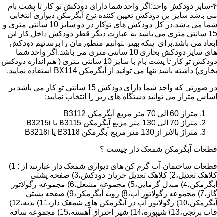
۴-سایز دودکش واحد:اگر واحد شما دارای دودکش تو کار تا پشت بام
می باشد سایز این دودکش تعیین کننده نوع آبگرمکن دیواری انتخابی
شما می باشد.در کل دودکش های توکار در دو سایز 10 سانتی متری و
15 سانتی متری می باشد به عبارت دیگر قطر دودکش داخل کار این
ابعاد می باشد.برای اینکه بهتر بتوانیم منظورمان را برسانیم دودکش
های سایز دودکش بخاری 10 سانتی متری می باشد.اگر واحد شما
دودکش تو کار تا پشت بام با سایز 10 سانتی متری ( هم اندازه دودکش
بخاری) داشته باشد تنها می توانید از آبگرمکن BX114 استفاده نمایید.
در صورتی که واحد شما دارای دودکش 15 سانتی تو کار می باشد بر
اساس متراژ می توانید دستگاه های زیر را انتخاب نمایید:
متراژ 60 الی 70 متر مربع آبگرمکن B3112
متراژ 70 الی 130 متر مربع آبگرمکن B3115 یا B3215i
متراژ بالاتر از 130 متر مربع آبگرمکن B3118 یا B3218i
قطعات آبگرمکن شمعک دار چیست ؟
قطعات ساختمان آب گرم کن های دیواری شمعک دار عبارتند از : 1)
کلاهک تعدیل،2) کلاهک تعدیل جریان دودکش،3) صفحه پشتی
آبگرمکن،4) مبدل گرمایی،5) مجموعه مشعل،6) مجموعه رگولاتور
گاز،7) مجموعه رگولاتور آب،8) رویه آبگرمکن،9) صفحه پشتی
آبگرمکن،10) رگولاتور آب در آبگرمکن های شمعک دار،11) بدنه،12)
قاب برنجی،13) شیپوره،14) شیر احتراق آهسته،15) مجموعه ساقه