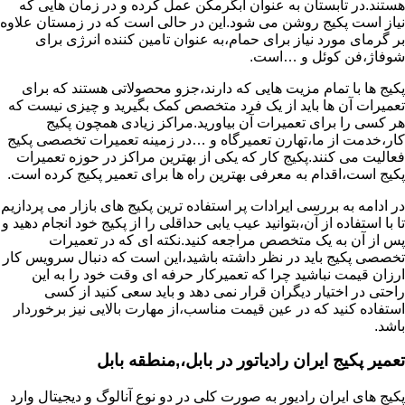
هستند.در تابستان به عنوان آبگرمکن عمل کرده و در زمان هایی که
نیاز است پکیج روشن می شود.این در حالی است که در زمستان علاوه
بر گرمای مورد نیاز برای حمام،به عنوان تامین کننده انرژی برای
شوفاژ،فن کوئل و …است.
پکیج ها با تمام مزیت هایی که دارند،جزو محصولاتی هستند که برای
تعمیرات آن ها باید از یک فرد متخصص کمک بگیرید و چیزی نیست که
هر کسی را برای تعمیرات آن بیاورید.مراکز زیادی همچون پکیج
کار،خدمت از ما،تهارن تعمیرگاه و …در زمینه تعمیرات تخصصی پکیج
فعالیت می کنند.پکیج کار که یکی از بهترین مراکز در حوزه تعمیرات
پکیج است،اقدام به معرفی بهترین راه ها برای تعمیر پکیج کرده است.
در ادامه به بررسی ایرادات پر استفاده ترین پکیج های بازار می پردازیم
تا با استفاده از آن،بتوانید عیب یابی حداقلی را از پکیج خود انجام دهید و
پس از آن به یک متخصص مراجعه کنید.نکته ای که در تعمیرات
تخصصی پکیج باید در نظر داشته باشید،این است که دنبال سرویس کار
ارزان قیمت نباشید چرا که تعمیرکار حرفه ای وقت خود را به این
راحتی در اختیار دیگران قرار نمی دهد و باید سعی کنید از کسی
استفاده کنید که در عین قیمت مناسب،از مهارت بالایی نیز برخوردار
باشد.
تعمیر پکیج ایران رادیاتور در بابل،,منطقه بابل
پکیج های ایران رادیور به صورت کلی در دو نوع آنالوگ و دیجیتال وارد