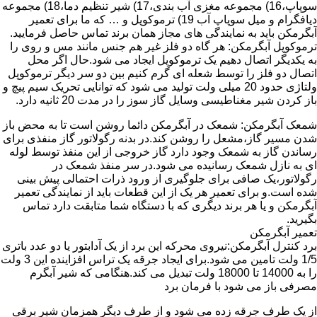
سوپاپ،16) مجموعه مغزی آب بندی،17) شیر تنظیم دما،18) مجموعه
دیافگرام و میل سوپاپ آب 19) ترموکوپل و … که ما برای تعمیر
آبگرمکن باید به نمایندگی های مجاز همان برند تماس حاصل فرمایید.
ترموکوپل آبگرمکن: هر گاه دو فلز غیر هم جنس مانند مس و روی را
به یکدیگر اتصال دهیم یک ترموکوپل ایجاد می شود.حال اگر محل
اتصال دو فلز را توسط شعله ای گرم کنیم بین دو سر دیگر ترموکوپل
ولتاژی حدود 20 میلی ولت تولید می شود که توانایی تحریک سیم پیچ و
باز کردن شیر مغناطیسی وسایل گاز سوز را در مدت 20 ثانیه دارد.
شمعک آبگرمکن: شمعک در آبگرمکن دائما روشن است تا به محض باز
شدن مسیر گاز،مشعل را روشن کند.در بدنه رگولاتور گاز منفذی برای
رساندن گاز به شمعک وجود دارد گاز خروجی از این منفذ توسط لوله
ای به نازل شمعک رسانیده می شود.در سر منفذ شمعک در
رگولاتور،یک صافی برای جلوگیری از ورود ذرات احتمالی پیش بینی
شده است.و برای تعمیر هر یک از این قطعات باید از نمایندگی تعمیر
آبگرمکن و یا هر برند دیگری که با دستگاه شما متابقت دارد تماس
بگیرید.
تعمیر آبگرمکن
برد کنترل آبگرمکن:نیروی محرکه این برد از یک آدابتور یا دو عدد باتری
1/5 ولت تامین می شود.برای ایجاد جرقه یک تراس افزاینده این 3 ولت
را به 14000 تا 18000 ولت تبدیل می کند.هنگامی که شیر آبگرم
مصرفی باز می شود با فرمان برد
از یک طرف جرقه زده می شود و از طرف دیگر همزمان شیر برقی