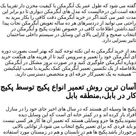
گفته می شود که طول عمر یک آبگرمکن با کیفیت مخزن دار تقریبا یک
دهه است.این درحالیست که مدل های آبگرمکن دیواری تا دو برابر این
مدت عمر می کنند.اگر در خرید آبگرمکن دقت کافی را بکار ببرید به
راحتی می توانید از دردسرهای هر ده ساله تعویض آبگرمکن نجات پیدا
کنید.داشتن اطلاعات کافی در خصوص تفاوت پکیج و آبگرمکن در
انتخاب صحیح و کارایی بالای این وسایل در سیستم داخلی ساختمان
تاثیر بسزایی دارد.
بعد از خرید آبگرمکن به این نکته توجه کنید که بهتر است بصورت دوره
ای آبگرمکن خود را تعمیر و سرویس کنید تا از هزینه های هنگفت خرید
دوباره آبگرمکن جلوگیری کنید و در صورت بروز مشکل در آبگرمکن
بلافاصله از یک تکنسین تعمیر آبگرمکن کمک بگیرید.با نصب اپلیکیشن
"" همیشه به یک تعمیرکار حرفه ای و متخصص دسترسی دارید.
آسان ترین روش تعمیر انواع پکیج توسط پکیج
کار در بابل،,منطقه بابل
پکیج ها وسیله ای هستند که در سال های اخیر جای خود را در منازل
افراد باز کرده اند و در کمتر خانه ای است که این وسایل دیده
نشوند.پکیج ها جزو وسایلی هستند که تعمیر آن ها کار هر کسی نیست
و باید فردی که برای تعمیر پکیج انتخاب می شود،از توانایی بالایی
برخوردار باشد.پکیج ها هم در تابستان و هم در زمستان مورد استفاده