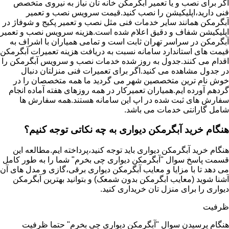
اگر برای نصب و یا تعمیر آبگرمکن خانه تان نیاز به نیروی متخصص
فنی دارید،اپلیکیشن را نصب کنید.قیمت سرویس نصب و تعمیر
آبگرمکن همانند سایر خدمات فنی مثل نصب و تعمیر پکیج و شوفاژ در
اپلیکیشن شفاف و دقیق اعلام شده است.هزینه سرویس نصب و تعمیر
آبگرمکن در سراسر تهران ثابت است و تمامی همیاران با اشراف به
قیمت های استاندارد سامانه نسبت به دریافت هزینه تعمیرات آبگرمکن
اقدام می کنند.جدول به روز شده خدمات نصب و سرویس آبگرمکن را
در جدول مشاهده می کنید.اگر برای تعمیرات فنی منزلتان دنبال
خوش نام ترین متخصصین شهر می گردید ما همه متخصصان را در
گردهم آورده ایم.همیاران تعمیرکار در همه روزهای هفته آماده انجام
سفارش های ثبت شده در اپ این سامانه هستند.همه سفارش ها
شامل گارانتی خدمات می باشد.
هنگام خرید آبگرمکن دیواری به چه نکاتی توجه کنیم؟
هنگام خرید آبگرمکن دیواری باید توجه کنید،پرداخته ایم.مطالعه این
قسمت پاسخ سوال "آبگرمکن دیواری چی بخرم" شما را به طور کامل
می دهد تا با مزایا و معایب آبگرمکن دیواری برقی،گازی و مدل های آن
آشنا شوید (معایب ابگرمکن بدون شمعک) و بتوانید بهترین آبگرمکن
دیواری را برای منزل تان خریداری کنید.
ظرفیت
هنگام پرسیدن سوال "آبگرمکن دیواری چی بخرم" حتما ظرفیت