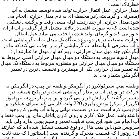
خطرناک است.
مبدل حرارتی عمل انتقال حرارت تولید شده توسط مشعل به آب
(مصرفی و گرمایشی)در محفظه ای به نام مبدل حرارتی انجام می
شود.مبدل حرارتی از چند ردیف لوله مسی رفت و برگشتی تشکیل
شده است که به صورت افقی در بالای مشعل قرار گرفته و آب از آن
عبور می کند و گرمای تولید شده را جذب می نماید.عمل انتقال
حرارت مستقیم در هر دو نوع دستگاه تک مبدل به آب گرمایشی است
و آب مصرفی با واسطه آب گرمایشی گرما را جذب می کند.که ما در
آبگرمکن چند مبل مبدل حرارتی داریم که این مبدل ها عبارتند از :
مبدل ثانویه مربوط به دستگاه دو مبدل،مبدل حرارتی اصلی مربوط به
دستگاه دو مبدل،مبدل حرارتی دو منظوره مربوط به دستگاه تک مبدل
که تعمیر مبدل حرارتی یکی از مهمترین و تخصصی ترین در تعمیر
آبگرمکن بشمار می آید.
وظیفه پمپ سیرکولاتور در آبگرمکن:وظیفه این پمپ در آبگرمکن به
حرکت در آوردن آب در مدار گرمایشی است و در پکیج همیشه در
مسیر برگشت گرمایش قرار می گیرد و این پمپ از نوع سانتریفیوژ
(گریز از مرکز) بوده و با برق 220 ولت کار می کند.مبرای عملکرداین
نوع پمپ لازم است آب در قسمت میانی پروانه آب پخش کن وجود
داشته باشد،عمل خنک کاری و روان کاری یاتاقان های این پمپ فقط با
آب انجام می شود،این پمپ قابلیت تعمیر و سیم پیچی ندارد ولی باید
سرویس شود،این پمپ ها از دو نوع قسمت تشکیل شده اند که عبارتند
از : روتور ( که قسمت متحرک و گردنده است )،استاتور ( که بدنه ثابت
پمپ است ) و لازم به ذکر است که تعمیر آبگرمکن در پمپ سیرکولاتور