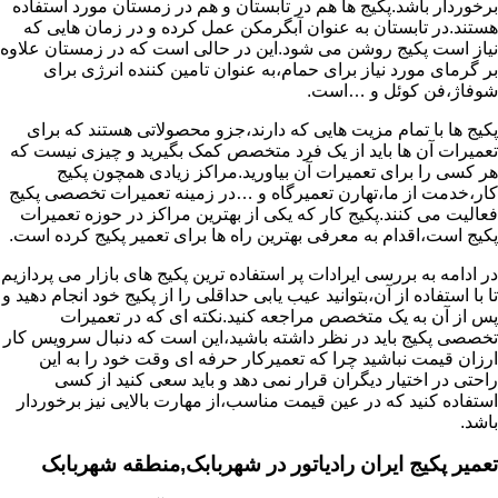
برخوردار باشد.پکیج ها هم در تابستان و هم در زمستان مورد استفاده
هستند.در تابستان به عنوان آبگرمکن عمل کرده و در زمان هایی که
نیاز است پکیج روشن می شود.این در حالی است که در زمستان علاوه
بر گرمای مورد نیاز برای حمام،به عنوان تامین کننده انرژی برای
شوفاژ،فن کوئل و …است.
پکیج ها با تمام مزیت هایی که دارند،جزو محصولاتی هستند که برای
تعمیرات آن ها باید از یک فرد متخصص کمک بگیرید و چیزی نیست که
هر کسی را برای تعمیرات آن بیاورید.مراکز زیادی همچون پکیج
کار،خدمت از ما،تهارن تعمیرگاه و …در زمینه تعمیرات تخصصی پکیج
فعالیت می کنند.پکیج کار که یکی از بهترین مراکز در حوزه تعمیرات
پکیج است،اقدام به معرفی بهترین راه ها برای تعمیر پکیج کرده است.
در ادامه به بررسی ایرادات پر استفاده ترین پکیج های بازار می پردازیم
تا با استفاده از آن،بتوانید عیب یابی حداقلی را از پکیج خود انجام دهید و
پس از آن به یک متخصص مراجعه کنید.نکته ای که در تعمیرات
تخصصی پکیج باید در نظر داشته باشید،این است که دنبال سرویس کار
ارزان قیمت نباشید چرا که تعمیرکار حرفه ای وقت خود را به این
راحتی در اختیار دیگران قرار نمی دهد و باید سعی کنید از کسی
استفاده کنید که در عین قیمت مناسب،از مهارت بالایی نیز برخوردار
باشد.
تعمیر پکیج ایران رادیاتور در شهربابک,منطقه شهربابک