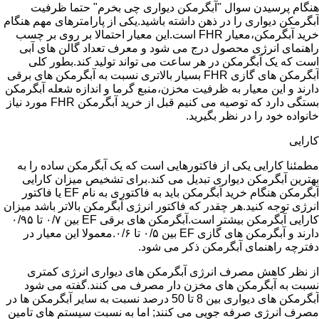
هنگام پرسیدن سوال "آبگرمکن دیواری چی بخرم" حتما ظرفیت
آبگرمکن دیواری را در ذهن داشته باشید.یکی از پارامترهای مهم هنگام
خرید آبگرمکن،معیار FHR است.این معیار احتمالا بر روی بر چسب
راهنمای انرژی محصول درج می شود و معرف تعداد گالن های آبی
است که یک آبگرمکن در هر ساعت می تواند تولید کند.بطور کلی
آبگرمکن های گازی FHR بسیار بالاتری نسبت به آبگرمکن های برقی
دارند و این معیار به ظرفیت مخزن،منبع گرما و اندازه شعله آبگرمکن
بستگی دارد که توصیه می کنیم قبل از خرید آبگرمکن FHR مورد نیاز
خانواده خود را در نظر بگیرید.
کارایی
مطمئنا کارایی یکی از فاکتورهایی است که یک آبگرمکن ساده را به
بهترین آبگرمکن دیواری تبدیل می کند.برای تشخیص میزان کارایی
آبگرمکن هنگام خرید آبگرمکن باید به فاکتوری به نام EF یا فاکتور
انرژی توجه کنید.هر چقدر که فاکتور انرژی آبگرمکن بالاتر باشد میزان
کارایی آبگرمکن بیشتر است.آبگرمکن های برقی EF بین ۰/۷ تا ۰/۹۵
دارند و آبگرمکن های گازی EF بین ۰/۵ تا ۰/۶.معمولا این معیار در
دفترچه راهنمای آبگرمکن ذکر می شود.
از نظر کاهش مصرف انرژی آبگرمکن های دیواری انرژی کمتری
نسبت به آبگرمکن های مخزن دار مصرف می کنند.گفته می شود
آبگرمکن های دیواری بین 8 تا 50 درصد نسبت به سایر آبگرمکن ها در
مصرف انرژی صرفه جویی می کنند; اما به نسبت سیستم های تامین