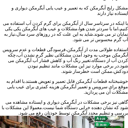
مشکل رایج آبگرمکن که به تعمیر و عیب یابی آبگرمکن دیواری و
ایستاده نیاز دارند
با اینکه در سرتاسر سال از آبگرمکن برای گرم کردن آب استفاده می
کنیم،اما با سردتر شدن هوا،مشکلات و عیب های آبگرمکن یکی یکی
نمایان تر می شوند.شاید به این علت که در روزهای سرد سال،نیاز به
آب گرم محسوس تر می شود.
استفاده طولانی مدت از آبگرمکن،فرسودگی قطعات و عدم سرویس
آبگرمکن موجب به وجود آمدن مشکلاتی نظیر گرم نشدن آب،چکه
کردن آب از دستگاه،تغییر رنگ آب و کاهش فشار آب آبگرمکن می
شود.در برخی موارد نیز این مشکلات مانند تنظیم نبودن
دودکش،ممکن است خطرساز شوند.
خوشبختانه قطعات آبگرمکن قابل تعمیر و تعویض هستند.با اقدام به
موقع برای سرویس و تعمیر آبگرمکن هزینه کمتری برای عیب یابی
مشکلات آن می پردازید.
گاهی نیز برخی مشکلات در آبگرمکن دیواری و ایستاده مشاهده می
شود که نشان دهنده خرابی دستگاه شما نیست.معمولا این مشکلات با
بررسی و تنظیم مجدد آبگرمکن توسط خودتان رفع می شود.