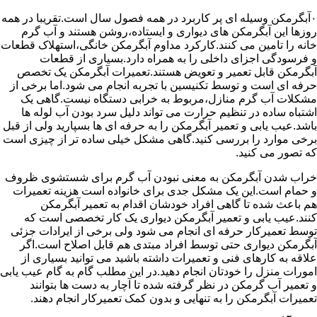
۰آبگرمکن وسیله ای پر کاربرد در همه فصول سال است.تقریبا در همه
روزها این آبگرمکن های دیواری و ایستاده،روشن هستند و آب گرم
خانه را تامین می کنند.کارکرد مداوم آبگرمکن خانگی،استهلاک قطعات
و فرسودگی اجزای داخلی را به همراه دارد.بسیاری از قطعات
آبگرمکن قابل تعمیر و تعویض هستند.تعمیرات آبگرمکن یک تخصص
حرفه ای است و توسط تکنیسین با تجربه انجام می شود.اما برخی از
مشکلات آب گرم منازل،مربوط به خرابی دستگاه نیست.گاهی یک
اشتباه ساده در تنظیم حرارت می تواند دلیل سرد بودن آب لوله ها
باشد.عیب یابی و تعمیر آبگرمکن را به حرفه ای ها بسپارید ولی از قبل
برخی موارد را بررسی کنید.گاهی مشکل خیلی ساده تر از چیزی است
که تصور می کنید.
خراب شدن آبگرمکن به معنی نبودن آب گرم برای شستشوی ظروف
و حمام است.این یک مشکل جدی برای خانواده است هزینه تعمیرات
هم باعث شده تا گاهی افراد خودشان اقدام به تعمیر آبگرمکن
کنند.عیب یابی و تعمیر آبگرمکن دیواری یک کار تخصصی است که
توسط تعمیرکار حرفه ای انجام می شود ولی برخی از ایرادات جزئی
آبگرمکن دیواری حتی توسط افراد مبتدی هم قابل اصلاح است.اگر
علاقه به کارهای فنی و تعمیرات داشته باشید می توانید بسیاری از
امورات منزل را خودتان انجام دهید.در این مطلب گام به گام عیب یابی
و تعمیر آب گرمکن در نظر گرفته شده تا آچار به دست ها بتوانند
تعمیرات آبگرمکن را به تنهایی و بدون کمک تعمیرکار انجام دهند.