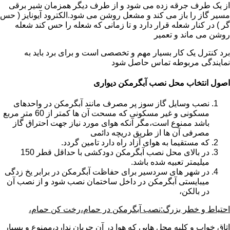
از یک طرف جرقه زده می شود و از طرف دیگر همزمان شیر برقی
مسیر گاز را باز می کند و مشعل روشن می شود.الکترود آیونایز ( حس
گر ) در کنار شعله قرار دارد و تا زمانی که شعله را حس کند شعله
روشن می ماند و تعمیر
برد کنترل یک کار بسیار مهم و تخصصی است و برای برد باید به
نمایندگی مربوطه تماس حاصل شود
اصول انتخاب محل نصب آبگرمکن دیواری
نصب وسایل گاز سوز پر مصرف مانند آبگرمکن در واحدهای
مسکونی و غیر مسکونی که مسحت آن ها کمتر از 60 متر مربع
باشد ممنوع است،مگر آنکه هوای مورد نیاز جهت احتراق گاز
مصرفی آن ها از طریق دریچه دائمی
که مستقیما به هوای آزاد راه دارد تامین گردد.
در بالای محل نصب آبگرمکن دودکشی با حداقل قطر 150
میلیمتر تعبیه شده باشد.
در شهر های سردسیر برای حفاظت آبگرمکن در برابر یخ زدگی
میبایستی آبگرمکن در داخل ساختمان نصب شود و از نصب آن
در بالکن،
احتیاط و خطر بزرگ:نصب آبگرمکن در حمام،رخت کن حمام،
اتاق خواب و کلیه محل هایی که هوا در آن جریان ندارد،ممنوع و بسیار