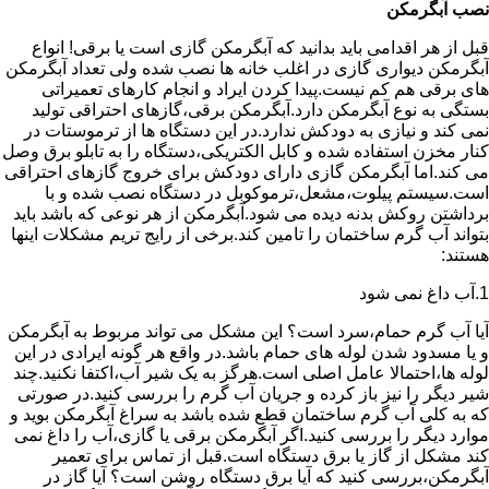
نصب آبگرمکن
قبل از هر اقدامی باید بدانید که آبگرمکن گازی است یا برقی! انواع
آبگرمکن دیواری گازی در اغلب خانه ها نصب شده ولی تعداد آبگرمکن
های برقی هم کم نیست.پیدا کردن ایراد و انجام کارهای تعمیراتی
بستگی به نوع آبگرمکن دارد.آبگرمکن برقی،گازهای احتراقی تولید
نمی کند و نیازی به دودکش ندارد.در این دستگاه ها از ترموستات در
کنار مخزن استفاده شده و کابل الکتریکی،دستگاه را به تابلو برق وصل
می کند.اما آبگرمکن گازی دارای دودکش برای خروج گازهای احتراقی
است.سیستم پیلوت،مشعل،ترموکوبل در دستگاه نصب شده و با
برداشتن روکش بدنه دیده می شود.آبگرمکن از هر نوعی که باشد باید
بتواند آب گرم ساختمان را تامین کند.برخی از رایج تریم مشکلات اینها
هستند:
1.آب داغ نمی شود
آیا آب گرم حمام،سرد است؟ این مشکل می تواند مربوط به آبگرمکن
و یا مسدود شدن لوله های حمام باشد.در واقع هر گونه ایرادی در این
لوله ها،احتمالا عامل اصلی است.هرگز به یک شیر آب،اکتفا نکنید.چند
شیر دیگر را نیز باز کرده و جریان آب گرم را بررسی کنید.در صورتی
که به کلی آب گرم ساختمان قطع شده باشد به سراغ آبگرمکن بوید و
موارد دیگر را بررسی کنید.اگر آبگرمکن برقی یا گازی،آب را داغ نمی
کند مشکل از گاز یا برق دستگاه است.قبل از تماس برای تعمیر
آبگرمکن،بررسی کنید که آیا برق دستگاه روشن است؟ آیا گاز در