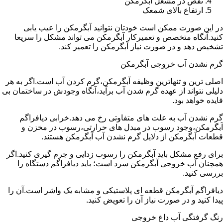
نقص در مشعل آبگرمکن
ارتفاع بالای شمعک
در این صورت ممکن است خودتان نتوانید آبگرمکن را عیب یابی
کنید.آنگاه متخصص و تعمیرکار آبگرمکن می تواند مشکل را سریعا
تشخیص دهد و در صورت نیاز آبگرمکن را تعمیر کند.
گرم نشدن آب خروجی آبگرمکن
اصلی ترین و تنهاترین وظیفه آبگرمکن،گرم کردن آب است.اگر به هر
دلیلی نتواند از عهده گرم شدن آب برآید،آنگاه وجودش در ساختمان بی
فایده خواهد بود.
گرم نشدن آب به علت های متفاوتی رخ می دهد.خرابی دیافراگم
آبگرمکن،وجود رسوب در مبدل های حرارتی،رسوب در مخزن و
قطعات آبگرمکن از دلایل گرم نشدن آب آبگرمکن هستند.
برای رفع مشکل باید آبگرمکن را رسوب زدایی و جرم گیری کنید.اگر
همچنان آب خروجی آبگرمکن سرد است؛ باید دیافراگم دستگاه را
بررسی کنید.
دیافراگم آبگرمکن قطعه ای پلاستیکی و مشابه یک واشر است.آن را
پیدا کنید و در صورت نیاز آن را تعویض کنید.
رنگ گرفتگی آب داغ خروجی