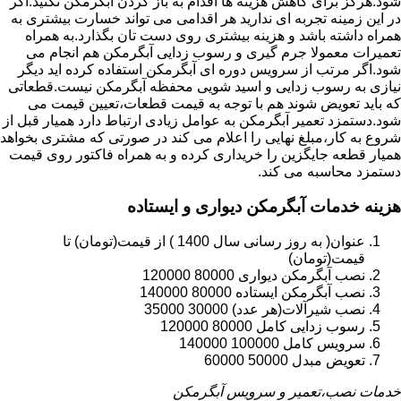
شود.هرگز برای کاهش هزینه ها اقدام به باز کردن آبگرمکن نکنید.اگر
در این زمینه تجربه ای ندارید هر اقدامی می تواند خسارت بیشتری به
همراه داشته باشد و هزینه بیشتری روی دست تان بگذارد.به همراه
تعمیرات معمولا جرم گیری و رسوب زدایی آبگرمکن هم انجام می
شود.اگر مرتب از سرویس دوره ای آبگرمکن استفاده کرده اید دیگر
نیازی به رسوب زدایی و اسید شویی محفظه آبگرمکن نیست.قطعاتی
که باید تعویض شوند هم با توجه به قیمت قطعات،تعیین قیمت می
شود.دستمزد تعمیر آبگرمکن به عوامل زیادی ارتباط دارد همیار قبل از
شروع به کار،مبلغ نهایی را اعلام می کند در صورتی که مشتری بخواهد
همیار قطعه جایگزین را خریداری کرده و به همراه فاکتور روی قیمت
دستمزد محاسبه می کند.
هزینه خدمات آبگرمکن دیواری و ایستاده
عنوان( به روز رسانی سال 1400 ) از قیمت(تومان) تا
قیمت(تومان)
نصب آبگرمکن دیواری 80000 120000
نصب آبگرمکن ایستاده 80000 140000
نصب شیرآلات(هر عدد) 30000 35000
رسوب زدایی کامل 80000 120000
سرویس کامل 100000 140000
تعویض مبدل 50000 60000
خدمات نصب،تعمیر و سرویس آبگرمکن