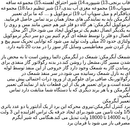
قاب برنجی،13) شیپوره،14) شیر احتراق آهسته،15) مجموعه ساقه
سوپاپ،16) مجموعه مغزی آب بندی،17) شیر تنظیم دما،18) مجموعه
دیافگرام و میل سوپاپ آب 19) ترموکوپل و … که ما برای تعمیر
آبگرمکن باید به نمایندگی های مجاز همان برند تماس حاصل فرمایید.
ترموکوپل آبگرمکن: هر گاه دو فلز غیر هم جنس مانند مس و روی را
به یکدیگر اتصال دهیم یک ترموکوپل ایجاد می شود.حال اگر محل
اتصال دو فلز را توسط شعله ای گرم کنیم بین دو سر دیگر ترموکوپل
ولتاژی حدود 20 میلی ولت تولید می شود که توانایی تحریک سیم پیچ و
باز کردن شیر مغناطیسی وسایل گاز سوز را در مدت 20 ثانیه دارد.
شمعک آبگرمکن: شمعک در آبگرمکن دائما روشن است تا به محض باز
شدن مسیر گاز،مشعل را روشن کند.در بدنه رگولاتور گاز منفذی برای
رساندن گاز به شمعک وجود دارد گاز خروجی از این منفذ توسط لوله
ای به نازل شمعک رسانیده می شود.در سر منفذ شمعک در
رگولاتور،یک صافی برای جلوگیری از ورود ذرات احتمالی پیش بینی
شده است.و برای تعمیر هر یک از این قطعات باید از نمایندگی تعمیر
آبگرمکن و یا هر برند دیگری که با دستگاه شما متابقت دارد تماس
بگیرید.
تعمیر آبگرمکن
برد کنترل آبگرمکن:نیروی محرکه این برد از یک آدابتور یا دو عدد باتری
1/5 ولت تامین می شود.برای ایجاد جرقه یک تراس افزاینده این 3 ولت
را به 14000 تا 18000 ولت تبدیل می کند.هنگامی که شیر آبگرم
مصرفی باز می شود با فرمان برد