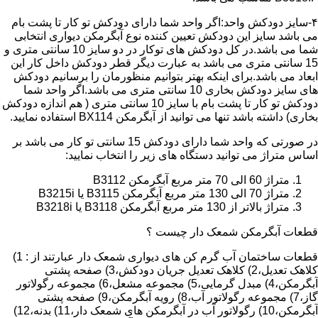
۴-سایز دودکش واحد:اگر واحد شما دارای دودکش تو کار تا پشت بام
می باشد سایز این دودکش تعیین کننده نوع آبگرمکن دیواری انتخابی
شما می باشد.در کل دودکش های توکار در دو سایز 10 سانتی متری و
15 سانتی متری می باشد به عبارت دیگر قطر دودکش داخل کار این
ابعاد می باشد.برای اینکه بهتر بتوانیم منظورمان را برسانیم دودکش
های سایز دودکش بخاری 10 سانتی متری می باشد.اگر واحد شما
دودکش تو کار تا پشت بام با سایز 10 سانتی متری ( هم اندازه دودکش
بخاری) داشته باشد تنها می توانید از آبگرمکن BX114 استفاده نمایید.
در صورتی که واحد شما دارای دودکش 15 سانتی تو کار می باشد بر
اساس متراژ می توانید دستگاه های زیر را انتخاب نمایید:
متراژ 60 الی 70 متر مربع آبگرمکن B3112
متراژ 70 الی 130 متر مربع آبگرمکن B3115 یا B3215i
متراژ بالاتر از 130 متر مربع آبگرمکن B3118 یا B3218i
قطعات آبگرمکن شمعک دار چیست ؟
قطعات ساختمان آب گرم کن های دیواری شمعک دار عبارتند از : 1)
کلاهک تعدیل،2) کلاهک تعدیل جریان دودکش،3) صفحه پشتی
آبگرمکن،4) مبدل گرمایی،5) مجموعه مشعل،6) مجموعه رگولاتور
گاز،7) مجموعه رگولاتور آب،8) رویه آبگرمکن،9) صفحه پشتی
آبگرمکن،10) رگولاتور آب در آبگرمکن های شمعک دار،11) بدنه،12)