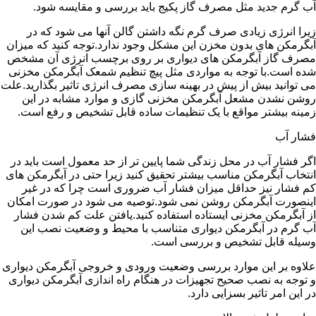
آب گرم جدید مثل مصرف گاز پکیج باید بررسی و مقایسه شود.
زیرا انرژی زیادی صرف گرم نگه داشتن گالن آنها می شود که در
آبگرمکن های بدون مخزن این مشکل وجود ندارد.توجه کنید که میزان
مصرف گاز آبگرمکن های دیواری بر روی برچسب انرژی آن مشخص
شده است.با توجه به مواردی مثل پیچ تنظیم شمعک آبگرمکن مخزنی
می توانید بیش از پیش در بهینه سازی مصرف انرژی تاثیر بگذارید.علت
روشن نشدن مشعل آبگرمکن مخزنی گازی و موارد مشابه در این
زمینه بیشتر مواقع با یک تنظیمات ساده قابل تشخیص و رفع است.
فشار آب
اگر فشار آب در محل زندگی شما پایین تر از حد معمول است باید در
انتخاب آبگرمکن مناسب بیشتر تحقیق کنید زیرا حتی در آبگرمکن های
کم فشار نیز حداقل میزان فشار آب ضروری است چرا که در غیر
اینصورت آبگرمکن روشن نمی شود.توصیه می شود در صورت امکان
از آبگرمکن مخزنی ایستاده استفاده کنید.یافتن علت کم شدن فشار
آب گرم در آبگرمکن دیواری متناسب با محیط و وضعیت نصب این
وسیله قابل تشخیص و بررسی است.
علاوه بر این موارد بررسی وضعیت ورودی و خروجی آبگرمکن دیواری
و توجه به نصب صحیح تجهیزات در هنگام راه اندازی آبگرمکن دیواری
در این امر تاثیر بسزایی دارد.