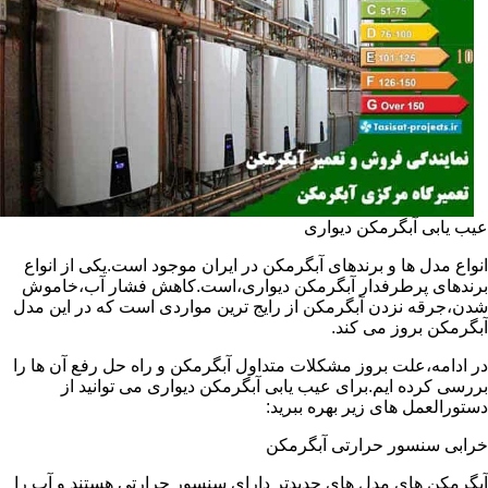
عیب یابی آبگرمکن دیواری
انواع مدل ها و برندهای آبگرمکن در ایران موجود است.یکی از انواع
برندهای پرطرفدار آبگرمکن دیواری،است.کاهش فشار آب،خاموش
شدن،جرقه نزدن آبگرمکن از رایج ترین مواردی است که در این مدل
آبگرمکن بروز می کند.
در ادامه،علت بروز مشکلات متداول آبگرمکن و راه حل رفع آن ها را
بررسی کرده ایم.برای عیب یابی آبگرمکن دیواری می توانید از
دستورالعمل های زیر بهره ببرید:
خرابی سنسور حرارتی آبگرمکن
آبگرمکن های مدل های جدیدتر دارای سنسور حرارتی هستند و آب را