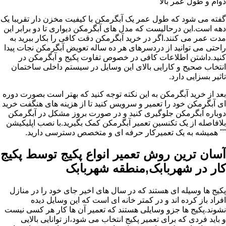
دوام و طول عمر بالا
گفته می شود که طول عمر یک آبگرمکن با کیفیت مخزن دار تقریبا یک
دهه است.این درحالیست که مدل های آبگرمکن دیواری تا دو برابر این
مدت عمر می کنند.اگر در خرید آبگرمکن دقت کافی را بکار ببرید به
راحتی می توانید از دردسرهای هر ده ساله تعویض آبگرمکن نجات پیدا
کنید.داشتن اطلاعات کافی در خصوص تفاوت پکیج و آبگرمکن در
انتخاب صحیح و کارایی بالای این وسایل در سیستم داخلی ساختمان
تاثیر بسزایی دارد.
بعد از خرید آبگرمکن به این نکته توجه کنید که بهتر است بصورت دوره
ای آبگرمکن خود را تعمیر و سرویس کنید تا از هزینه های هنگفت خرید
دوباره آبگرمکن جلوگیری کنید و در صورت بروز مشکل در آبگرمکن
بلافاصله از یک تکنسین تعمیر آبگرمکن کمک بگیرید.با نصب اپلیکیشن
"" همیشه به یک تعمیرکار حرفه ای و متخصص دسترسی دارید.
آسان ترین روش تعمیر انواع پکیج توسط پکیج
کار در شهربابک,منطقه شهربابک
پکیج ها وسیله ای هستند که در سال های اخیر جای خود را در منازل
افراد باز کرده اند و در کمتر خانه ای است که این وسایل دیده
نشوند.پکیج ها جزو وسایلی هستند که تعمیر آن ها کار هر کسی نیست
و باید فردی که برای تعمیر پکیج انتخاب می شود،از توانایی بالایی