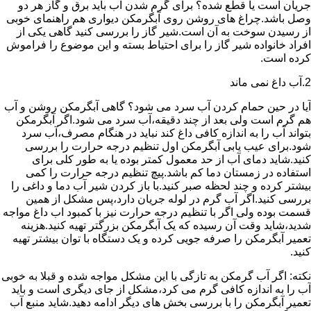
جریان است یا قطع شده؟ برای گرم شدن آب باید برق و گاز هر دو
وصل باشد.چراغ های روشن روی آبگرمکن دیواری هم راهنمای خوبی
از رسیدن سوخت به آن است.شیر گاز را بررسی کنید گاهی یکی از
افراد خانواده شیر گاز را برای احتیاط بسته و این موضوع را فراموش
کرده است.
2.آب داغ نمی ماند
آیا در حین حمام کردن آب سرد می شود؟ گاهی آبگرمکن روشن و آب
هم گرم است ولی بعد از چند دقیقه،آب سرد می شود.اگر آبگرمکن
بتواند آب را به اندازه کافی داغ کند نباید در هنگام مصرف،آب سرد
شود.برای عیب یابی آبگرمکن اول تنظیم درجه حرارت را بررسی
کنید.شاید دمای آب از حد معمول کمتر بوده یا به طور کلی برای
استفاده در زمستان دما کم باشد.پیچ تنظیم درجه حرارت را کمی
بیشتر کرده و چند لحظه صبر کنید.با باز کردن شیر آب دما و داغی را
بررسی کنید.اگر آب گرم در لوله جریان دارد،پس مشکل از همین
قسمت بوده ولی اگر با تنظیم درجه حرارت نیز با کمبود اب داغ مواجه
شدید،شاید وقت آن رسیده که یک آبگرمکن بزرگتر تهیه کنید.هزینه
تعمیر آبگرمکن را صرفه جویی کرده و یک دستگاه با توان بیشتر تهیه
کنید.
نکته: اگر آب گرمکن به تازگی با این مشکل مواجه شده و قبلا به خوبی
آب را به اندازه کافی گرم می کرد،مشکل از جای دیگری است و باید
تعمیر آبگرمکن را با بررسی بخش های دیگر ادامه دهید.شاید منبع آب