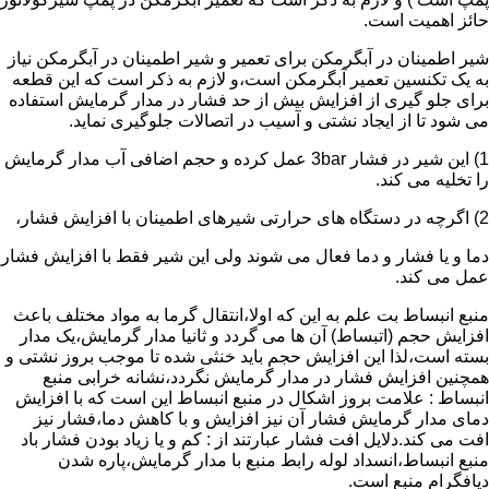
حائز اهمیت است.
شیر اطمینان در آبگرمکن برای تعمیر و شیر اطمینان در آبگرمکن نیاز
به یک تکنسین تعمیر آبگرمکن است،و لازم به ذکر است که این قطعه
برای جلو گیری از افزایش بیش از حد فشار در مدار گرمایش استفاده
می شود تا از ایجاد نشتی و آسیب در اتصالات جلوگیری نماید.
1) این شیر در فشار 3bar عمل کرده و حجم اضافی آب مدار گرمایش
را تخلیه می کند.
2) اگرچه در دستگاه های حرارتی شیرهای اطمینان با افزایش فشار،
دما و یا فشار و دما فعال می شوند ولی این شیر فقط با افزایش فشار
عمل می کند.
منبع انبساط بت علم به این که اولا،انتقال گرما به مواد مختلف باعث
افزایش حجم (اتبساط) آن ها می گردد و ثانیا مدار گرمایش،یک مدار
بسته است،لذا این افزایش حجم باید خنثی شده تا موجب بروز نشتی و
همچنین افزایش فشار در مدار گرمایش نگردد،نشانه خرابی منبع
انبساط : علامت بروز اشکال در منبع انبساط این است که با افزایش
دمای مدار گرمایش فشار آن نیز افزایش و با کاهش دما،فشار نیز
افت می کند.دلایل افت فشار عبارتند از : کم و یا زیاد بودن فشار باد
منبع انبساط،انسداد لوله رابط منبع با مدار گرمایش،پاره شدن
دیافگرام منبع است.