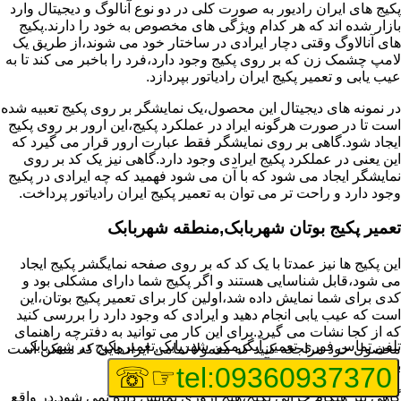
پکیج های ایران رادیور به صورت کلی در دو نوع آنالوگ و دیجیتال وارد
بازار شده اند که هر کدام ویژگی های مخصوص به خود را دارند.پکیج
های آنالاوگ وقتی دچار ایرادی در ساختار خود می شوند،از طریق یک
لامپ چشمک زن که بر روی پکیج وجود دارد،فرد را باخبر می کند تا به
عیب یابی و تعمیر پکیج ایران رادیاتور بپردازد.
در نمونه های دیجیتال این محصول،یک نمایشگر بر روی پکیج تعبیه شده
است تا در صورت هرگونه ایراد در عملکرد پکیج،این ارور بر روی پکیج
ایجاد شود.گاهی بر روی نمایشگر فقط عبارت ارور قرار می گیرد که
این یعنی در عملکرد پکیج ایرادی وجود دارد.گاهی نیز یک کد بر روی
نمایشگر ایجاد می شود که با آن می شود فهمید که چه ایرادی در پکیج
وجود دارد و راحت تر می توان به تعمیر پکیج ایران رادیاتور پرداخت.
تعمیر پکیج بوتان شهربابک,منطقه شهربابک
این پکیج ها نیز عمدتا با یک کد که بر روی صفحه نمایگشر پکیج ایجاد
می شود،قابل شناسایی هستند و اگر پکیج شما دارای مشکلی بود و
کدی برای شما نمایش داده شد،اولین کار برای تعمیر پکیج بوتان،این
است که عیب یابی انجام دهید و ایرادی که وجود دارد را بررسی کنید
که از کجا نشات می گیرد.برای این کار می توانید به دفترچه راهنمای
تلفن تماس فوری
تعمیر آبگرمکن شهربابک,تعمیر پکیج در شهربابک
محصول خود مراجعه کنید که معمولا تمامی ایرادهایی که ممکن است
برای پکیج پیش بیاید در آن قرار گرفته است.
☞☏
tel:09360937370
گاهی نیز هنگام خرابی پکیج،هیچ اروری نمایش داده نمی شود.در واقع