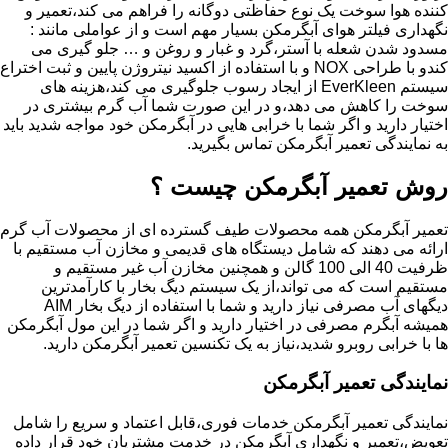
کننده هوا سوخت یک نوع حفاظتی دوگانه را فراهم می کند،تعمیر و
نگهداری فیلتر هوای آبگرمکن بسیار مهم است و از عواملی مانند :
مسدود شدن شعله با آستر،گرد و غبار و روغن و … جلو گیری می
کندو با طراحی NOX و با استفاده از اکسید نیتروژن پایین و ثبت اختراع
سیستم EverKleen از ایجاد رسوب جلوگیری می کند،هزینه های
سوخت را کاهش می دهد،و در این صورت شما آب گرم بیشتری در
اختیار دارید و اگر شما با خرابی هایی در آبگرمکن خود مواجه شدید باید
به نمایندگی تعمیر آبگرمکن تماس بگیرید.
روش تعمیر آبگرمکن چیست ؟
تعمیر آبگرمکن همه محصولات طیف گسترده ای از محصولات آب گرم
ارائه می دهند که شامل دیستگاه های قدیمی و مخازن آب مستقیم با
ظرفیت 40 الی 100 گالن و همچنین مخازن آب غیر مستقیم و
مستقیم است که می تواند،از یک سیستم دیگ بخار با کارآمدترین
دیگهای آب مصرفی نیاز دارید و شما با استفاده از دیگ بخار AIM
همیشه آبگرم مصرفی در اختیار دارید و اگر شما در این مول آبگرمکن
ها با خرابی روبرو شدید،نیاز به یک تکنسین تعمیر آبگرمکن دارید.
نمایندگی تعمیر آبگرمکن
نمایندگی تعمیر آبگرمکن خدمات فوری،قابل اعتماد و سریع را شامل
تعویض،تعمیر و نگهداری آبگرمکن در خدمت مشتریان خود قرار داده