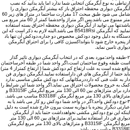
ارتباطی به نوع آبگرمکن انتخابی شما ندارد اما باید بدانید که نصب
آبگرمکن دیواری محفظه احتراق باز که بیشتر آبگرمکن دیواری را
شامل می شود طبق مبحث 17 مقرارت ساختما در متراژ های زیر 60
متر ممنوع می باشد.پس اگر متراژ واحدشما کمتر از 60 متر مربع می
باشدتنها می توانید از آبگرمکن دیواری محفظه احتراق بسته استفاده
نمایید که آبگرمکن B5418Rsi می باشد.البته لازم به ذکر است که این
دستگاه به دلیل وجود دودکش مخصوص دو جداره،دودکش آن تنها باد
از پنجره خارج شود تا بتوانداکسیژن کافی را برای احتراق آبگرمکن
دیواری تامین نماید.
۲-طبقه واحد:مورد بعدی که در انتخاب آبگرمکن دیواری تاثیر گذار
است طبقه وقوع ساختمان است،اگر واحد شما در طبقه آخرساختمان
واقع شده است به علت ارتفاع کم دودکش شما ( ارتفاع کمتراز 4 متر)
باید حتما از آبگرمکن های فن داراستفاده نمایید.آبگرمکن دیواری فن
دار به علت فنی که دارددرمکانهایی که دودکش مکش مناسبی ندارد
کمک به خروج محصولات احتراق می نماید.اگر واحد شما این شرایط را
دارد برای متراژهای بین 60 الی 130 متر مربع آبگرمکن B3315IF و
متراژهای بالای 130 متر مربع آبگرمکن B3318IF مناسب می باشد.
۳-نوع دودکش واحد:اگر در واحد شما دودکش رو کار می باشد یا به
عبارتی دیگراز پنجره یا دیواربه سمت بیرون خارج شده است به دلیل
اینکه این نوع دودکش مکشی نخواهدداشت حتما باید از آبگرمکن
دیواری فن دار استفاده نمایید.برای متراژهای بین 60 الی 130 متر
مربع آبگرمکن B3315IF و متراژهای بالای 130 متر مربع آبگرمکن
B3318IF مناسب می باشد.