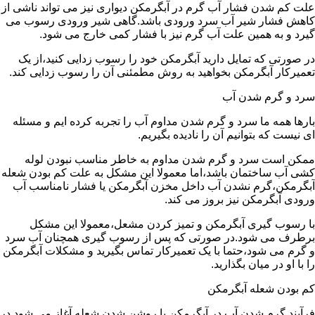
علت کم شدن فشار آب گرم در آبگرمکن دیواری نیز می تواند ناشی از
کاهش فشار شیر آب سرد ورودی باشد.گاهی شیر ورودی رسوب می
گیرد و به همین علت آب گرم نیز با فشار کمی خارج می شود.
در صورتی که تمایل دارید آبگرمکن خود را رسوب زدایی کنید،از یک
تعمیرکار آبگرمکن بخواهید به روش مطمئنی آن را رسوب زدایی کند.
سرد و گرم شدن آب
بارها همه ما سرد و گرم شدن مداوم آب را تجربه کرده ایم و مسئله
ای نیست که بتوانیم آن را نادیده بگیریم.
ممکن است سرد و گرم شدن مداوم به خاطر مناسب نبودن لوله
کشی آب ساختمان باشد،اما معمولا این مشکل به علت کم بودن شعله
آبگرمکن،گرم نشدن آب داخل مخزن آبگرمکن یا فشار نامناسب آب
ورودی آبگرمکن نیز بروز می کند.
با رسوب گیری آبگرمکن و تمیز کردن مشعل،معمولا این مشکل
برطرف می شود.در صورتی که پس از رسوب گیری همچنان آب سرد
و گرم می شود،حتما با یک تعمیرکار تماس بگیرید و مشکلات آبگرمکن
را با او در میان بگذارید.
کم بودن شعله آبگرمکن
فرآیند گرم شدن آب در آبگرمکن با روشن شدن شعله آغاز می شود.در