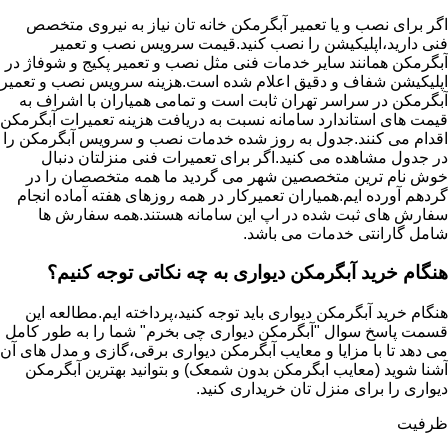
اگر برای نصب و یا تعمیر آبگرمکن خانه تان نیاز به نیروی متخصص
فنی دارید،اپلیکیشن را نصب کنید.قیمت سرویس نصب و تعمیر
آبگرمکن همانند سایر خدمات فنی مثل نصب و تعمیر پکیج و شوفاژ در
اپلیکیشن شفاف و دقیق اعلام شده است.هزینه سرویس نصب و تعمیر
آبگرمکن در سراسر تهران ثابت است و تمامی همیاران با اشراف به
قیمت های استاندارد سامانه نسبت به دریافت هزینه تعمیرات آبگرمکن
اقدام می کنند.جدول به روز شده خدمات نصب و سرویس آبگرمکن را
در جدول مشاهده می کنید.اگر برای تعمیرات فنی منزلتان دنبال
خوش نام ترین متخصصین شهر می گردید ما همه متخصصان را در
گردهم آورده ایم.همیاران تعمیرکار در همه روزهای هفته آماده انجام
سفارش های ثبت شده در اپ این سامانه هستند.همه سفارش ها
شامل گارانتی خدمات می باشد.
هنگام خرید آبگرمکن دیواری به چه نکاتی توجه کنیم؟
هنگام خرید آبگرمکن دیواری باید توجه کنید،پرداخته ایم.مطالعه این
قسمت پاسخ سوال "آبگرمکن دیواری چی بخرم" شما را به طور کامل
می دهد تا با مزایا و معایب آبگرمکن دیواری برقی،گازی و مدل های آن
آشنا شوید (معایب ابگرمکن بدون شمعک) و بتوانید بهترین آبگرمکن
دیواری را برای منزل تان خریداری کنید.
ظرفیت