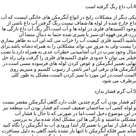
4.آب داغ رنگ گرفته است
یکی دیگر از مشکلات رایج در انواع آبگرمکن های خانگی اینست که آب
داغ خارج شده از لوله ها،شفاف نیست.رنگ گرفتن آب داغ ناشی از
وجود اکسیدهای فلزی در لوله ها و آب است.اگر رنگ آب داغ تازگی ها
زرد،قرمز،قهوه ای،سبز یا شیری شده حتما به دنبال منشا آن
باشید.اکسید فلزی کیفیت آب را خراب می کند.این آب به ظاهر بیماری
زا نیست ولی به مرور می تواند مشکلاتی را به همراه دشاته باشد.برای
مثال وجود سرب در آب آشامیدنی خطرات جدی به همراه دارد.با نصب
فیلتر می توان تا حدودی جلوی اکسیدهای فلزی را گرفت ولی راه حل
نهایی تعمیر آبگرمکن و عوض کردن لوله های فرسوده مسی است.در
آبگرمکن های برقی این امر ناشی از رسوب کلسیم و منیزیم روی
المنت است.در این مورد با تمیز کردن المنت،مشکل به طور کلی
برطرف می شود.
5.آب گرم فشار ندارد
کم فشار بودن آب گرم چندین علت دارد.گاهی آبگرمکن مقصر نیست
و لوله کشی آب ساختمان ضعیف است.کم فشار بودن آب منطقه نیز
در این موضوع دخیل است.اما در صورتی که تا حال با فشار آب
مشکلی نداشتید و تازگی ها این مشکل ایجاد شده،نیاز به بررسی
دارد.قبل از تماس با تعمیرکار ابتدا ورودی آب به آبگرمکن را نگاه کنید
شاید شیر فلکه آبگرمکن تا انتها باز نشده باشد.گاهی به دلیل مسافرت