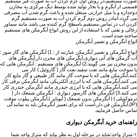
صورت مستقیم،در روش اول گرم کردن آب به صورت غیر مستقیم
قسمتی از آبگرم و یا بخار تولید شده توسط دیگ مرکزی به مخازن
دوجداره و یا مبل حرارتی منتقل شده و باعث گرم شدن آب مصرفی
می گردد.امادر روش دوم گرم کردن آب به صورت مستقیم گرم
کردن آب در تماس مستقیم باسطح گرم کننده می باشد مانند سماور
زغالی و نفتی که با استفاده از این روش انواع آبگرمکن های مستقیم
ساخته شده است.
انواع آبگرمکن و تعمیر آبگرمکن
انواع آبگرمکن و تعمیر آبگرمکن عبارتند از : 1) آبگرمکن های گاز سوز :
آب گرمکن های آنی دیواری,آبگرمکن های مخزن دار,آبگرمکن های
بدون مخزن نیز می گویند.2) آبگرمکن های مستقیم : آبگرمکن هایی که
با سوخت مایع مانند نفت سفید،نفت گاز ( گازوئیل ) کار می
کنند,آبگرمکن هایی که با سوخت گاز مانند گاز طبیعی و گاز مایع کار
می کنند,آبگرمکن هایی که با انرژی الکتریکی مانند آبگرمکن برقی کار
می کنند,آبگرمکن هایی که با انرژی حیدری مانند آبگرمکن حیدری کار
می کنند.3) آبگرمکن های گازسوز دیواری : آبگرمکن شمعک دار (
ترموکوپلی ) | آبگرمکن بدون شمعک ( آیونایز ),آبگرمکن پیلوت موقت
(IP),آبگرمکن فن دار،است که برای تعمیر آبگرمکن باید به نمایندگی
تماس حاصل فرمایید.
راهنمای خرید آبگرمکن دیواری
۱-متراژ واحد:شاید در مرحله اول به نظر بیاید که متراژ واحد شما