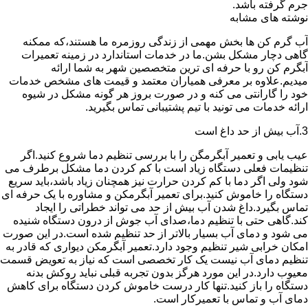
جرم گرفته باشد.
نوشته های مشابه
آب گرم کن ها بخش مهمی از زندگی روزمره ما هستند،که ممکنه
گاهی دچار مشکل بشن.ما در خدمات استاندارد در زمینه تعمیرات
آبگرم کن رو با حرفه ای ترین متخصصین شهر به شما ارائه
میدیم.علاوه بر معرفی همیاران معتمد و قیمت های مشخص خدمات
خود را گارانتی می کنه و در صورت بروز هر گونه مشکل در شیوه
ارائه خدمات می تونید با تیم پشتیبانی تماس بگیرید.
3.آب بیش از حد داغ است
عیب یابی و تعمیر آبگرمگن را با بررسی تنظیم دما شروع کنید.اگر
تنظیمات فعلی دستگاه زیاد است با کم کردن دما مشکل برطرف می
شود ولی اگر دما با کم کردن حرارت نیز همچنان زیاد باشد،باید سریع
دستگاه را خاموش کنید.برای تعمیر آبگرمکن و مشاوره با یک حرفه ای
تماس بگیرد.داغ شدن آب بیش از حد می تواند خطراتی را ایجاد
کند.گاهی حتی با تنظیم دما،صدای آب جوش از درون دستگاه شنیده
می شود و دمای آب بسیار بالاتر از حد تنظیم شده است.در این صورت
امکان خرابی شیر تنظیم وجود دارد.تعمیر آبگرمکن دیواری که قادر به
تنظیم دمای آب نیست یک کار تخصصی است که نیاز به تعویض قسمت
معیوب دارد.در این مورد هرگز بدون تجربه قبلی نباید روکش بدنه
دستگاه را باز کنید.تنها کار درست خاموش کردن دستگاه برای کاهش
دمای آب و تماس با تعمیرکار است.