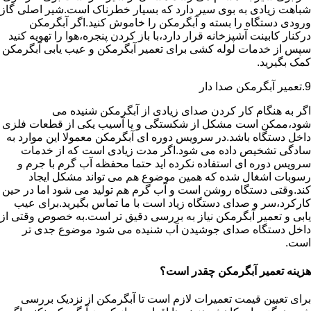
شباهت زیادی به بوی سیر دارد که بسیار خطرناک است.شیر اصلی گاز
ورودی دستگاه را بسته و آبگرمکن را خاموش کنید.اگر آبگرمکن
درکنار کابینت آشپزخانه قرار دارد،با باز کردن پنجره،هوا را تهویه کنید
سپس از خدمات لوله کشی برای تعمیر آبگرمکن و عیب یابی آبگرمکن
کمک بگیرید.
9.تعمیر آبگرمکن صدا دار
اگر به هنگام کار کردن صدای زیادی از آبگرمکن شنیده می
شود،ممکن است مشکل از شکستگی و یا آسیب یکی از قطعات فلزی
داخل دستگاه باشد.در سرویس دوره ای آبگرمکن معمولا این موارد به
سادگی تشخیص داده می شود.اگر مدت زیادی است که از خدمات
سرویس دوره ای استفاده نکرده اید حتما محفظه آب گرم با جرم و
رسوبات اشغال شده که همین موضوع هم می تواند مشکل ایجاد
کند.وقتی دستگاه روشن است و آب گرم هم تولید می شود اما در حین
کارکرد،سر و صدای دستگاه زیاد است با ما تماس بگیرید.برای عیب
یابی و تعمیر آبگرمکن نیاز به بررسی دقیق تر است.به خصوص وقتی از
داخل دستگاه صدای جوشیدن آب شنیده می شود موضوع جدی تر
است.
هزینه تعمیر آبگرمکن چقدر است؟
برای تعیین قیمت تعمیرات لازم است تا آبگرمکن از نزدیک بررسی