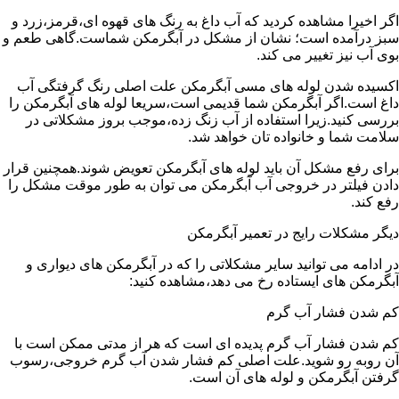
اگر اخیرا مشاهده کردید که آب داغ به رنگ های قهوه ای،قرمز،زرد و
سبز درآمده است؛ نشان از مشکل در آبگرمکن شماست.گاهی طعم و
بوی آب نیز تغییر می کند.
اکسیده شدن لوله های مسی آبگرمکن علت اصلی رنگ گرفتگی آب
داغ است.اگر آبگرمکن شما قدیمی است،سریعا لوله های آبگرمکن را
بررسی کنید.زیرا استفاده از آب زنگ زده،موجب بروز مشکلاتی در
سلامت شما و خانواده تان خواهد شد.
برای رفع مشکل آن باید لوله های آبگرمکن تعویض شوند.همچنین قرار
دادن فیلتر در خروجی آب آبگرمکن می توان به طور موقت مشکل را
رفع کند.
دیگر مشکلات رایج در تعمیر آبگرمکن
در ادامه می توانید سایر مشکلاتی را که در آبگرمکن های دیواری و
آبگرمکن های ایستاده رخ می دهد،مشاهده کنید:
کم شدن فشار آب گرم
کم شدن فشار آب گرم پدیده ای است که هر از مدتی ممکن است با
آن روبه رو شوید.علت اصلی کم فشار شدن آب گرم خروجی،رسوب
گرفتن آبگرمکن و لوله های آن است.