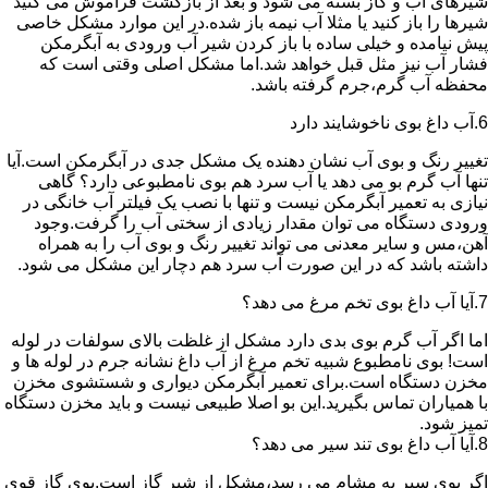
شیرهای آب و گاز بسته می شود و بعد از بازگشت فراموش می کنید
شیرها را باز کنید یا مثلا آب نیمه باز شده.در این موارد مشکل خاصی
پیش نیامده و خیلی ساده با باز کردن شیر آب ورودی به آبگرمکن
فشار آب نیز مثل قبل خواهد شد.اما مشکل اصلی وقتی است که
محفظه آب گرم،جرم گرفته باشد.
6.آب داغ بوی ناخوشایند دارد
تغییر رنگ و بوی آب نشان دهنده یک مشکل جدی در آبگرمکن است.آیا
تنها آب گرم بو می دهد یا آب سرد هم بوی نامطبوعی دارد؟ گاهی
نیازی به تعمیر آبگرمکن نیست و تنها با نصب یک فیلتر آب خانگی در
ورودی دستگاه می توان مقدار زیادی از سختی آب را گرفت.وجود
آهن،مس و سایر معدنی می تواند تغییر رنگ و بوی آب را به همراه
داشته باشد که در این صورت آب سرد هم دچار این مشکل می شود.
7.آیا آب داغ بوی تخم مرغ می دهد؟
اما اگر آب گرم بوی بدی دارد مشکل از غلظت بالای سولفات در لوله
است! بوی نامطبوع شبیه تخم مرغ از آب داغ نشانه جرم در لوله ها و
مخزن دستگاه است.برای تعمیر آبگرمکن دیواری و شستشوی مخزن
با همیاران تماس بگیرید.این بو اصلا طبیعی نیست و باید مخزن دستگاه
تمیز شود.
8.آیا آب داغ بوی تند سیر می دهد؟
اگر بوی سیر به مشام می رسد،مشکل از شیر گاز است.بوی گاز قوی