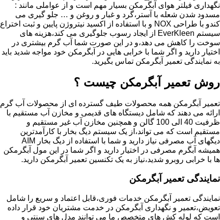
نگهداری فیلتر هوای آبگرمکن بسیار مهم است و از عواملی مانند :
مسدود شدن شعله با آستر،گرد و غبار و روغن و … جلو گیری می
کندو با طراحی NOX و با استفاده از اکسید نیتروژن پایین و ثبت اختراع
سیستم EverKleen از ایجاد رسوب جلوگیری می کند،هزینه های
سوخت را کاهش می دهد،و در این صورت شما آب گرم بیشتری در
اختیار دارید و اگر شما با خرابی هایی در آبگرمکن خود مواجه شدید باید
به نمایندگی تعمیر آبگرمکن تماس بگیرید.
روش تعمیر آبگرمکن چیست ؟
تعمیر آبگرمکن همه محصولات طیف گسترده ای از محصولات آب گرم
ارائه می دهند که شامل دیستگاه های قدیمی و مخازن آب مستقیم با
ظرفیت 40 الی 100 گالن و همچنین مخازن آب غیر مستقیم و
مستقیم است که می تواند،از یک سیستم دیگ بخار با کارآمدترین
دیگهای آب مصرفی نیاز دارید و شما با استفاده از دیگ بخار AIM
همیشه آبگرم مصرفی در اختیار دارید و اگر شما در این مول آبگرمکن
ها با خرابی روبرو شدید،نیاز به یک تکنسین تعمیر آبگرمکن دارید.
نمایندگی تعمیر آبگرمکن
نمایندگی تعمیر آبگرمکن خدمات فوری،قابل اعتماد و سریع را شامل
تعویض،تعمیر و نگهداری آبگرمکن در خدمت مشتریان خود قرار داده
است که لوله کش های متخصص ما می توانند مدل های سنتی و