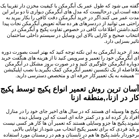
گفته می شود که طول عمر یک آبگرمکن با کیفیت مخزن دار تقریبا یک
دهه است.این درحالیست که مدل های آبگرمکن دیواری تا دو برابر این
مدت عمر می کنند.اگر در خرید آبگرمکن دقت کافی را بکار ببرید به
راحتی می توانید از دردسرهای هر ده ساله تعویض آبگرمکن نجات پیدا
کنید.داشتن اطلاعات کافی در خصوص تفاوت پکیج و آبگرمکن در
انتخاب صحیح و کارایی بالای این وسایل در سیستم داخلی ساختمان
تاثیر بسزایی دارد.
بعد از خرید آبگرمکن به این نکته توجه کنید که بهتر است بصورت دوره
ای آبگرمکن خود را تعمیر و سرویس کنید تا از هزینه های هنگفت خرید
دوباره آبگرمکن جلوگیری کنید و در صورت بروز مشکل در آبگرمکن
بلافاصله از یک تکنسین تعمیر آبگرمکن کمک بگیرید.با نصب اپلیکیشن
"" همیشه به یک تعمیرکار حرفه ای و متخصص دسترسی دارید.
آسان ترین روش تعمیر انواع پکیج توسط پکیج
کار در ازنا،,منطقه ازنا
پکیج ها وسیله ای هستند که در سال های اخیر جای خود را در منازل
افراد باز کرده اند و در کمتر خانه ای است که این وسایل دیده
نشوند.پکیج ها جزو وسایلی هستند که تعمیر آن ها کار هر کسی نیست
و باید فردی که برای تعمیر پکیج انتخاب می شود،از توانایی بالایی
برخوردار باشد.پکیج ها هم در تابستان و هم در زمستان مورد استفاده