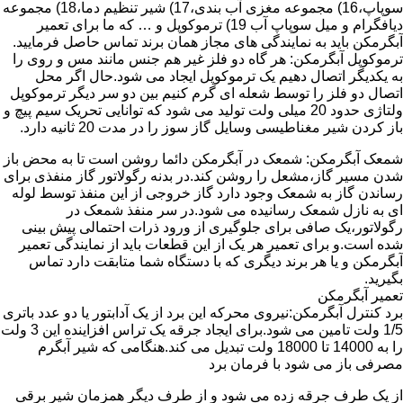
سوپاپ،16) مجموعه مغزی آب بندی،17) شیر تنظیم دما،18) مجموعه
دیافگرام و میل سوپاپ آب 19) ترموکوپل و … که ما برای تعمیر
آبگرمکن باید به نمایندگی های مجاز همان برند تماس حاصل فرمایید.
ترموکوپل آبگرمکن: هر گاه دو فلز غیر هم جنس مانند مس و روی را
به یکدیگر اتصال دهیم یک ترموکوپل ایجاد می شود.حال اگر محل
اتصال دو فلز را توسط شعله ای گرم کنیم بین دو سر دیگر ترموکوپل
ولتاژی حدود 20 میلی ولت تولید می شود که توانایی تحریک سیم پیچ و
باز کردن شیر مغناطیسی وسایل گاز سوز را در مدت 20 ثانیه دارد.
شمعک آبگرمکن: شمعک در آبگرمکن دائما روشن است تا به محض باز
شدن مسیر گاز،مشعل را روشن کند.در بدنه رگولاتور گاز منفذی برای
رساندن گاز به شمعک وجود دارد گاز خروجی از این منفذ توسط لوله
ای به نازل شمعک رسانیده می شود.در سر منفذ شمعک در
رگولاتور،یک صافی برای جلوگیری از ورود ذرات احتمالی پیش بینی
شده است.و برای تعمیر هر یک از این قطعات باید از نمایندگی تعمیر
آبگرمکن و یا هر برند دیگری که با دستگاه شما متابقت دارد تماس
بگیرید.
تعمیر آبگرمکن
برد کنترل آبگرمکن:نیروی محرکه این برد از یک آدابتور یا دو عدد باتری
1/5 ولت تامین می شود.برای ایجاد جرقه یک تراس افزاینده این 3 ولت
را به 14000 تا 18000 ولت تبدیل می کند.هنگامی که شیر آبگرم
مصرفی باز می شود با فرمان برد
از یک طرف جرقه زده می شود و از طرف دیگر همزمان شیر برقی