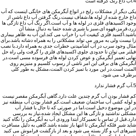
4.آب داغ رنگ گرفته است
یکی دیگر از مشکلات رایج در انواع آبگرمکن های خانگی اینست که آب
داغ خارج شده از لوله ها،شفاف نیست.رنگ گرفتن آب داغ ناشی از
وجود اکسیدهای فلزی در لوله ها و آب است.اگر رنگ آب داغ تازگی ها
زرد،قرمز،قهوه ای،سبز یا شیری شده حتما به دنبال منشا آن
باشید.اکسید فلزی کیفیت آب را خراب می کند.این آب به ظاهر بیماری
زا نیست ولی به مرور می تواند مشکلاتی را به همراه دشاته باشد.برای
مثال وجود سرب در آب آشامیدنی خطرات جدی به همراه دارد.با نصب
فیلتر می توان تا حدودی جلوی اکسیدهای فلزی را گرفت ولی راه حل
نهایی تعمیر آبگرمکن و عوض کردن لوله های فرسوده مسی است.در
آبگرمکن های برقی این امر ناشی از رسوب کلسیم و منیزیم روی
المنت است.در این مورد با تمیز کردن المنت،مشکل به طور کلی
برطرف می شود.
5.آب گرم فشار ندارد
کم فشار بودن آب گرم چندین علت دارد.گاهی آبگرمکن مقصر نیست
و لوله کشی آب ساختمان ضعیف است.کم فشار بودن آب منطقه نیز
در این موضوع دخیل است.اما در صورتی که تا حال با فشار آب
مشکلی نداشتید و تازگی ها این مشکل ایجاد شده،نیاز به بررسی
دارد.قبل از تماس با تعمیرکار ابتدا ورودی آب به آبگرمکن را نگاه کنید
شاید شیر فلکه آبگرمکن تا انتها باز نشده باشد.گاهی به دلیل مسافرت
شیرهای آب و گاز بسته می شود و بعد از بازگشت فراموش می کنید