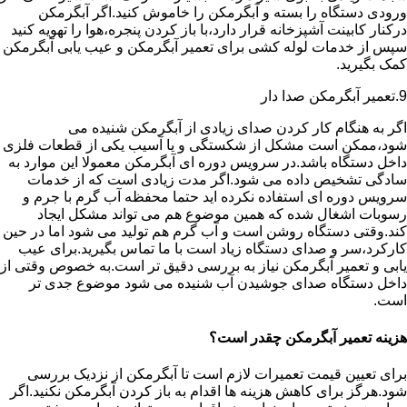
ورودی دستگاه را بسته و آبگرمکن را خاموش کنید.اگر آبگرمکن
درکنار کابینت آشپزخانه قرار دارد،با باز کردن پنجره،هوا را تهویه کنید
سپس از خدمات لوله کشی برای تعمیر آبگرمکن و عیب یابی آبگرمکن
کمک بگیرید.
9.تعمیر آبگرمکن صدا دار
اگر به هنگام کار کردن صدای زیادی از آبگرمکن شنیده می
شود،ممکن است مشکل از شکستگی و یا آسیب یکی از قطعات فلزی
داخل دستگاه باشد.در سرویس دوره ای آبگرمکن معمولا این موارد به
سادگی تشخیص داده می شود.اگر مدت زیادی است که از خدمات
سرویس دوره ای استفاده نکرده اید حتما محفظه آب گرم با جرم و
رسوبات اشغال شده که همین موضوع هم می تواند مشکل ایجاد
کند.وقتی دستگاه روشن است و آب گرم هم تولید می شود اما در حین
کارکرد،سر و صدای دستگاه زیاد است با ما تماس بگیرید.برای عیب
یابی و تعمیر آبگرمکن نیاز به بررسی دقیق تر است.به خصوص وقتی از
داخل دستگاه صدای جوشیدن آب شنیده می شود موضوع جدی تر
است.
هزینه تعمیر آبگرمکن چقدر است؟
برای تعیین قیمت تعمیرات لازم است تا آبگرمکن از نزدیک بررسی
شود.هرگز برای کاهش هزینه ها اقدام به باز کردن آبگرمکن نکنید.اگر