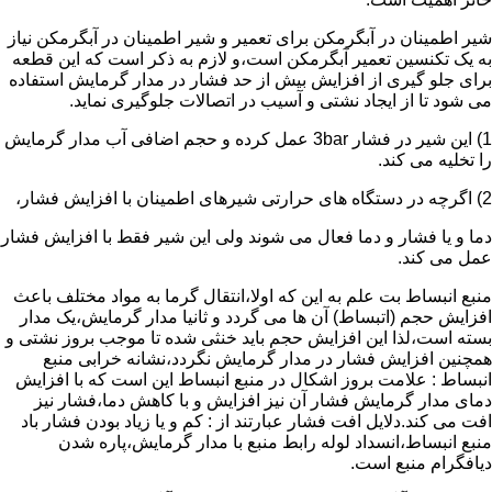
شیر اطمینان در آبگرمکن برای تعمیر و شیر اطمینان در آبگرمکن نیاز
به یک تکنسین تعمیر آبگرمکن است،و لازم به ذکر است که این قطعه
برای جلو گیری از افزایش بیش از حد فشار در مدار گرمایش استفاده
می شود تا از ایجاد نشتی و آسیب در اتصالات جلوگیری نماید.
1) این شیر در فشار 3bar عمل کرده و حجم اضافی آب مدار گرمایش
را تخلیه می کند.
2) اگرچه در دستگاه های حرارتی شیرهای اطمینان با افزایش فشار،
دما و یا فشار و دما فعال می شوند ولی این شیر فقط با افزایش فشار
عمل می کند.
منبع انبساط بت علم به این که اولا،انتقال گرما به مواد مختلف باعث
افزایش حجم (اتبساط) آن ها می گردد و ثانیا مدار گرمایش،یک مدار
بسته است،لذا این افزایش حجم باید خنثی شده تا موجب بروز نشتی و
همچنین افزایش فشار در مدار گرمایش نگردد،نشانه خرابی منبع
انبساط : علامت بروز اشکال در منبع انبساط این است که با افزایش
دمای مدار گرمایش فشار آن نیز افزایش و با کاهش دما،فشار نیز
افت می کند.دلایل افت فشار عبارتند از : کم و یا زیاد بودن فشار باد
منبع انبساط،انسداد لوله رابط منبع با مدار گرمایش،پاره شدن
دیافگرام منبع است.