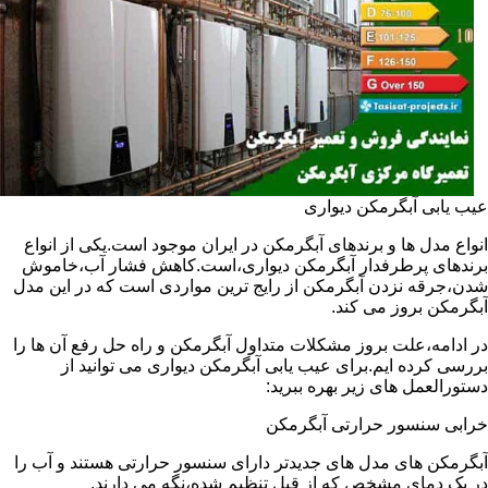
عیب یابی آبگرمکن دیواری
انواع مدل ها و برندهای آبگرمکن در ایران موجود است.یکی از انواع
برندهای پرطرفدار آبگرمکن دیواری،است.کاهش فشار آب،خاموش
شدن،جرقه نزدن آبگرمکن از رایج ترین مواردی است که در این مدل
آبگرمکن بروز می کند.
در ادامه،علت بروز مشکلات متداول آبگرمکن و راه حل رفع آن ها را
بررسی کرده ایم.برای عیب یابی آبگرمکن دیواری می توانید از
دستورالعمل های زیر بهره ببرید:
خرابی سنسور حرارتی آبگرمکن
آبگرمکن های مدل های جدیدتر دارای سنسور حرارتی هستند و آب را
در یک دمای مشخص که از قبل تنظیم شده،نگه می دارند.