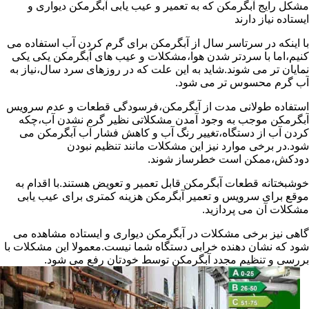
مشکل رایج آبگرمکن که به تعمیر و عیب یابی آبگرمکن دیواری و
ایستاده نیاز دارند
با اینکه در سرتاسر سال از آبگرمکن برای گرم کردن آب استفاده می
کنیم،اما با سردتر شدن هوا،مشکلات و عیب های آبگرمکن یکی یکی
نمایان تر می شوند.شاید به این علت که در روزهای سرد سال،نیاز به
آب گرم محسوس تر می شود.
استفاده طولانی مدت از آبگرمکن،فرسودگی قطعات و عدم سرویس
آبگرمکن موجب به وجود آمدن مشکلاتی نظیر گرم نشدن آب،چکه
کردن آب از دستگاه،تغییر رنگ آب و کاهش فشار آب آبگرمکن می
شود.در برخی موارد نیز این مشکلات مانند تنظیم نبودن
دودکش،ممکن است خطرساز شوند.
خوشبختانه قطعات آبگرمکن قابل تعمیر و تعویض هستند.با اقدام به
موقع برای سرویس و تعمیر آبگرمکن هزینه کمتری برای عیب یابی
مشکلات آن می پردازید.
گاهی نیز برخی مشکلات در آبگرمکن دیواری و ایستاده مشاهده می
شود که نشان دهنده خرابی دستگاه شما نیست.معمولا این مشکلات با
بررسی و تنظیم مجدد آبگرمکن توسط خودتان رفع می شود.