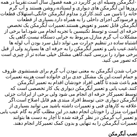
۰آبگرمکن وسیله ای پر کاربرد در همه فصول سال است.تقریبا در همه
روزها این آبگرمکن های دیواری و ایستاده،روشن هستند و آب گرم
خانه را تامین می کنند.کارکرد مداوم آبگرمکن خانگی،استهلاک قطعات
و فرسودگی اجزای داخلی را به همراه دارد.بسیاری از قطعات
آبگرمکن قابل تعمیر و تعویض هستند.تعمیرات آبگرمکن یک تخصص
حرفه ای است و توسط تکنیسین با تجربه انجام می شود.اما برخی از
مشکلات آب گرم منازل،مربوط به خرابی دستگاه نیست.گاهی یک
اشتباه ساده در تنظیم حرارت می تواند دلیل سرد بودن آب لوله ها
باشد.عیب یابی و تعمیر آبگرمکن را به حرفه ای ها بسپارید ولی از قبل
برخی موارد را بررسی کنید.گاهی مشکل خیلی ساده تر از چیزی است
که تصور می کنید.
خراب شدن آبگرمکن به معنی نبودن آب گرم برای شستشوی ظروف
و حمام است.این یک مشکل جدی برای خانواده است هزینه تعمیرات
هم باعث شده تا گاهی افراد خودشان اقدام به تعمیر آبگرمکن
کنند.عیب یابی و تعمیر آبگرمکن دیواری یک کار تخصصی است که
توسط تعمیرکار حرفه ای انجام می شود ولی برخی از ایرادات جزئی
آبگرمکن دیواری حتی توسط افراد مبتدی هم قابل اصلاح است.اگر
علاقه به کارهای فنی و تعمیرات داشته باشید می توانید بسیاری از
امورات منزل را خودتان انجام دهید.در این مطلب گام به گام عیب یابی
و تعمیر آب گرمکن در نظر گرفته شده تا آچار به دست ها بتوانند
تعمیرات آبگرمکن را به تنهایی و بدون کمک تعمیرکار انجام دهند.
نصب آبگرمکن