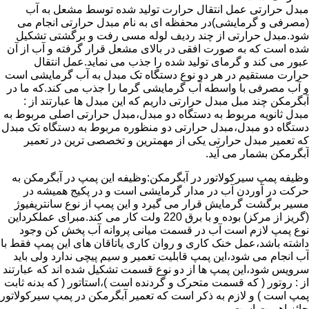
مبدل حرارتی عمل انتقال حرارت تولید شده توسط مشعل به آب
(مصرفی و گرمایشی)در محفظه ای به نام مبدل حرارتی انجام می
شود.مبدل حرارتی از چند ردیف لوله مسی رفت و برگشتی تشکیل
شده است که به صورت افقی در بالای مشعل قرار گرفته و آب از آن
عبور می کند و گرمای تولید شده را جذب می نماید.عمل انتقال
حرارت مستقیم در هر دو نوع دستگاه تک مبدل به آب گرمایشی است
و آب مصرفی با واسطه آب گرمایشی گرما را جذب می کند.که ما در
آبگرمکن چند مبل مبدل حرارتی داریم که این مبدل ها عبارتند از :
مبدل ثانویه مربوط به دستگاه دو مبدل،مبدل حرارتی اصلی مربوط به
دستگاه دو مبدل،مبدل حرارتی دو منظوره مربوط به دستگاه تک مبدل
که تعمیر مبدل حرارتی یکی از مهمترین و تخصصی ترین در تعمیر
آبگرمکن بشمار می آید.
وظیفه پمپ سیرکولاتور در آبگرمکن:وظیفه این پمپ در آبگرمکن به
حرکت در آوردن آب در مدار گرمایشی است و در پکیج همیشه در
مسیر برگشت گرمایش قرار می گیرد و این پمپ از نوع سانتریفیوژ
(گریز از مرکز) بوده و با برق 220 ولت کار می کند.مبرای عملکرداین
نوع پمپ لازم است آب در قسمت میانی پروانه آب پخش کن وجود
داشته باشد،عمل خنک کاری و روان کاری یاتاقان های این پمپ فقط با
آب انجام می شود،این پمپ قابلیت تعمیر و سیم پیچی ندارد ولی باید
سرویس شود،این پمپ ها از دو نوع قسمت تشکیل شده اند که عبارتند
از : روتور ( که قسمت متحرک و گردنده است )،استاتور ( که بدنه ثابت
پمپ است ) و لازم به ذکر است که تعمیر آبگرمکن در پمپ سیرکولاتور
حائز اهمیت است.