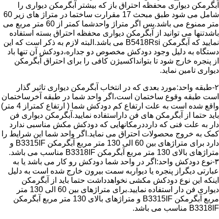
آبگرمکن دیواری محفظه احتراق باز که بیشتر آبگرمکن دیواری را
شامل می شود طبق مبحث 17 مقرارت ساختما در متراژ های زیر 60
متر ممنوع می باشد.پس اگر متراژ واحدشما کمتر از 60 متر مربع می
باشدتنها می توانید از آبگرمکن دیواری محفظه احتراق بسته استفاده
نمایید که آبگرمکن B5418Rsi می باشد.البته لازم به ذکر است که این
دستگاه به دلیل وجود دودکش مخصوص دو جداره،دودکش آن تنها باد
از پنجره خارج شود تا بتوانداکسیژن کافی را برای احتراق آبگرمکن
دیواری تامین نماید.
۲-طبقه واحد:مورد بعدی که در انتخاب آبگرمکن دیواری تاثیر گذار
است طبقه وقوع ساختمان است،اگر واحد شما در طبقه آخرساختمان
واقع شده است به علت ارتفاع کم دودکش شما ( ارتفاع کمتراز 4 متر)
باید حتما از آبگرمکن های فن داراستفاده نمایید.آبگرمکن دیواری فن
دار به علت فنی که دارددرمکانهایی که دودکش مکش مناسبی ندارد
کمک به خروج محصولات احتراق می نماید.اگر واحد شما این شرایط را
دارد برای متراژهای بین 60 الی 130 متر مربع آبگرمکن B3315IF و
متراژهای بالای 130 متر مربع آبگرمکن B3318IF مناسب می باشد.
۳-نوع دودکش واحد:اگر در واحد شما دودکش رو کار می باشد یا به
عبارتی دیگراز پنجره یا دیواربه سمت بیرون خارج شده است به دلیل
اینکه این نوع دودکش مکشی نخواهدداشت حتما باید از آبگرمکن
دیواری فن دار استفاده نمایید.برای متراژهای بین 60 الی 130 متر
مربع آبگرمکن B3315IF و متراژهای بالای 130 متر مربع آبگرمکن
B3318IF مناسب می باشد.