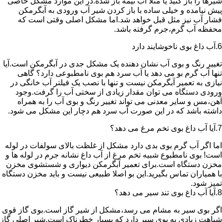
شیرها را باز کنید یا مثلا آب نیمه باز شده.در این موارد مشکل خاصی
پیش نیامده و خیلی ساده با باز کردن شیر آب ورودی به آبگرمکن
فشار آب نیز مثل قبل خواهد شد.اما مشکل اصلی وقتی است که
محفظه آب گرم،جرم گرفته باشد.
6.آب داغ بوی ناخوشایند دارد
تغییر رنگ و بوی آب نشان دهنده یک مشکل جدی در آبگرمکن است.آیا
تنها آب گرم بو می دهد یا آب سرد هم بوی نامطبوعی دارد؟ گاهی
نیازی به تعمیر آبگرمکن نیست و تنها با نصب یک فیلتر آب خانگی در
ورودی دستگاه می توان مقدار زیادی از سختی آب را گرفت.وجود
آهن،مس و سایر معدنی می تواند تغییر رنگ و بوی آب را به همراه
داشته باشد که در این صورت آب سرد هم دچار این مشکل می شود.
7.آیا آب داغ بوی تخم مرغ می دهد؟
اما اگر آب گرم بوی بدی دارد مشکل از غلظت بالای سولفات در لوله
است! بوی نامطبوع شبیه تخم مرغ از آب داغ نشانه جرم در لوله ها و
مخزن دستگاه است.برای تعمیر آبگرمکن دیواری و شستشوی مخزن
با همیاران تماس بگیرید.این بو اصلا طبیعی نیست و باید مخزن دستگاه
تمیز شود.
8.آیا آب داغ بوی تند سیر می دهد؟
اگر بوی سیر به مشام می رسد،مشکل از شیر گاز است.بوی گاز قوی
شباهت زیادی به بوی سیر دارد که بسیار خطرناک است.شیر اصلی گاز