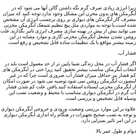
زیرا انرژی زیادی صرف گرم نگه داشتن گالن آنها می شود که در
آبگرمکن های بدون مخزن این مشکل وجود ندارد.توجه کنید که میزان
مصرف گاز آبگرمکن های دیواری بر روی برچسب انرژی آن مشخص
شده است.با توجه به مواردی مثل پیچ تنظیم شمعک آبگرمکن مخزنی
می توانید بیش از پیش در بهینه سازی مصرف انرژی تاثیر بگذارید.علت
روشن نشدن مشعل آبگرمکن مخزنی گازی و موارد مشابه در این
زمینه بیشتر مواقع با یک تنظیمات ساده قابل تشخیص و رفع است.
فشار آب
اگر فشار آب در محل زندگی شما پایین تر از حد معمول است باید در
انتخاب آبگرمکن مناسب بیشتر تحقیق کنید زیرا حتی در آبگرمکن های
کم فشار نیز حداقل میزان فشار آب ضروری است چرا که در غیر
اینصورت آبگرمکن روشن نمی شود.توصیه می شود در صورت امکان
از آبگرمکن مخزنی ایستاده استفاده کنید.یافتن علت کم شدن فشار
آب گرم در آبگرمکن دیواری متناسب با محیط و وضعیت نصب این
وسیله قابل تشخیص و بررسی است.
علاوه بر این موارد بررسی وضعیت ورودی و خروجی آبگرمکن دیواری
و توجه به نصب صحیح تجهیزات در هنگام راه اندازی آبگرمکن دیواری
در این امر تاثیر بسزایی دارد.
دوام و طول عمر بالا