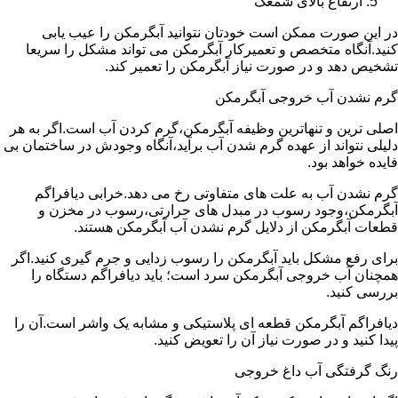
ارتفاع بالای شمعک
در این صورت ممکن است خودتان نتوانید آبگرمکن را عیب یابی
کنید.آنگاه متخصص و تعمیرکار آبگرمکن می تواند مشکل را سریعا
تشخیص دهد و در صورت نیاز آبگرمکن را تعمیر کند.
گرم نشدن آب خروجی آبگرمکن
اصلی ترین و تنهاترین وظیفه آبگرمکن،گرم کردن آب است.اگر به هر
دلیلی نتواند از عهده گرم شدن آب برآید،آنگاه وجودش در ساختمان بی
فایده خواهد بود.
گرم نشدن آب به علت های متفاوتی رخ می دهد.خرابی دیافراگم
آبگرمکن،وجود رسوب در مبدل های حرارتی،رسوب در مخزن و
قطعات آبگرمکن از دلایل گرم نشدن آب آبگرمکن هستند.
برای رفع مشکل باید آبگرمکن را رسوب زدایی و جرم گیری کنید.اگر
همچنان آب خروجی آبگرمکن سرد است؛ باید دیافراگم دستگاه را
بررسی کنید.
دیافراگم آبگرمکن قطعه ای پلاستیکی و مشابه یک واشر است.آن را
پیدا کنید و در صورت نیاز آن را تعویض کنید.
رنگ گرفتگی آب داغ خروجی