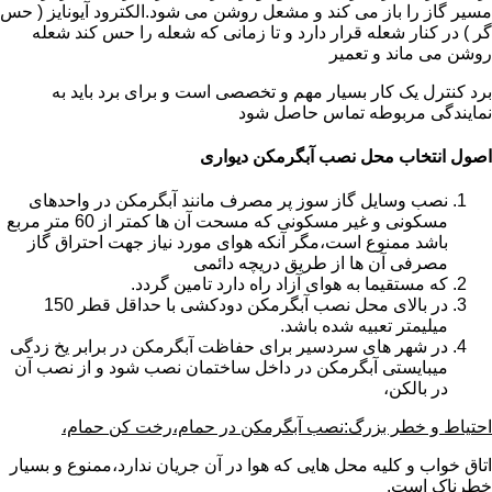
مسیر گاز را باز می کند و مشعل روشن می شود.الکترود آیونایز ( حس
گر ) در کنار شعله قرار دارد و تا زمانی که شعله را حس کند شعله
روشن می ماند و تعمیر
برد کنترل یک کار بسیار مهم و تخصصی است و برای برد باید به
نمایندگی مربوطه تماس حاصل شود
اصول انتخاب محل نصب آبگرمکن دیواری
نصب وسایل گاز سوز پر مصرف مانند آبگرمکن در واحدهای
مسکونی و غیر مسکونی که مسحت آن ها کمتر از 60 متر مربع
باشد ممنوع است،مگر آنکه هوای مورد نیاز جهت احتراق گاز
مصرفی آن ها از طریق دریچه دائمی
که مستقیما به هوای آزاد راه دارد تامین گردد.
در بالای محل نصب آبگرمکن دودکشی با حداقل قطر 150
میلیمتر تعبیه شده باشد.
در شهر های سردسیر برای حفاظت آبگرمکن در برابر یخ زدگی
میبایستی آبگرمکن در داخل ساختمان نصب شود و از نصب آن
در بالکن،
احتیاط و خطر بزرگ:نصب آبگرمکن در حمام،رخت کن حمام،
اتاق خواب و کلیه محل هایی که هوا در آن جریان ندارد،ممنوع و بسیار
خطرناک است.