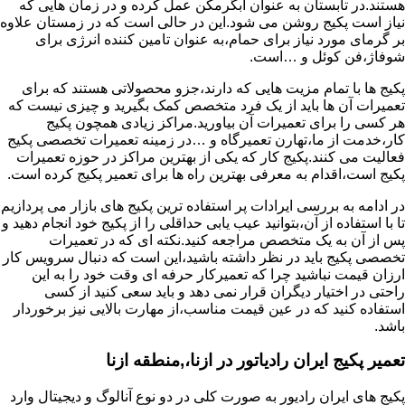
هستند.در تابستان به عنوان آبگرمکن عمل کرده و در زمان هایی که
نیاز است پکیج روشن می شود.این در حالی است که در زمستان علاوه
بر گرمای مورد نیاز برای حمام،به عنوان تامین کننده انرژی برای
شوفاژ،فن کوئل و …است.
پکیج ها با تمام مزیت هایی که دارند،جزو محصولاتی هستند که برای
تعمیرات آن ها باید از یک فرد متخصص کمک بگیرید و چیزی نیست که
هر کسی را برای تعمیرات آن بیاورید.مراکز زیادی همچون پکیج
کار،خدمت از ما،تهارن تعمیرگاه و …در زمینه تعمیرات تخصصی پکیج
فعالیت می کنند.پکیج کار که یکی از بهترین مراکز در حوزه تعمیرات
پکیج است،اقدام به معرفی بهترین راه ها برای تعمیر پکیج کرده است.
در ادامه به بررسی ایرادات پر استفاده ترین پکیج های بازار می پردازیم
تا با استفاده از آن،بتوانید عیب یابی حداقلی را از پکیج خود انجام دهید و
پس از آن به یک متخصص مراجعه کنید.نکته ای که در تعمیرات
تخصصی پکیج باید در نظر داشته باشید،این است که دنبال سرویس کار
ارزان قیمت نباشید چرا که تعمیرکار حرفه ای وقت خود را به این
راحتی در اختیار دیگران قرار نمی دهد و باید سعی کنید از کسی
استفاده کنید که در عین قیمت مناسب،از مهارت بالایی نیز برخوردار
باشد.
تعمیر پکیج ایران رادیاتور در ازنا،,منطقه ازنا
پکیج های ایران رادیور به صورت کلی در دو نوع آنالوگ و دیجیتال وارد