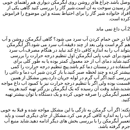
وصل باشد.چراغ های روشن روی آبگرمکن دیواری هم راهنمای خوبی
از رسیدن سوخت به آن است.شیر گاز را بررسی کنید گاهی یکی از
افراد خانواده شیر گاز را برای احتیاط بسته و این موضوع را فراموش
کرده است.
2.آب داغ نمی ماند
آیا در حین حمام کردن آب سرد می شود؟ گاهی آبگرمکن روشن و آب
هم گرم است ولی بعد از چند دقیقه،آب سرد می شود.اگر آبگرمکن
بتواند آب را به اندازه کافی داغ کند نباید در هنگام مصرف،آب سرد
شود.برای عیب یابی آبگرمکن اول تنظیم درجه حرارت را بررسی
کنید.شاید دمای آب از حد معمول کمتر بوده یا به طور کلی برای
استفاده در زمستان دما کم باشد.پیچ تنظیم درجه حرارت را کمی
بیشتر کرده و چند لحظه صبر کنید.با باز کردن شیر آب دما و داغی را
بررسی کنید.اگر آب گرم در لوله جریان دارد،پس مشکل از همین
قسمت بوده ولی اگر با تنظیم درجه حرارت نیز با کمبود اب داغ مواجه
شدید،شاید وقت آن رسیده که یک آبگرمکن بزرگتر تهیه کنید.هزینه
تعمیر آبگرمکن را صرفه جویی کرده و یک دستگاه با توان بیشتر تهیه
کنید.
نکته: اگر آب گرمکن به تازگی با این مشکل مواجه شده و قبلا به خوبی
آب را به اندازه کافی گرم می کرد،مشکل از جای دیگری است و باید
تعمیر آبگرمکن را با بررسی بخش های دیگر ادامه دهید.شاید منبع آب
جرم گرفته باشد.