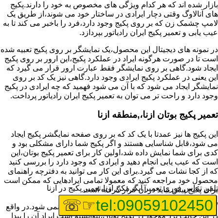
بازار شده اند که هر کدام ویژگی های مخصوص به خود را دارند.پکیج
های آنالاوگ وقتی دچار ایرادی در ساختار خود می شوند،از طریق یک
لامپ چشمک زن که بر روی پکیج وجود دارد،فرد را باخبر می کند تا به
عیب یابی و تعمیر پکیج ایران رادیاتور بپردازد.
در نمونه های دیجیتال این محصول،یک نمایشگر بر روی پکیج تعبیه شده
است تا در صورت هرگونه ایراد در عملکرد پکیج،این ارور بر روی پکیج
ایجاد شود.گاهی بر روی نمایشگر فقط عبارت ارور قرار می گیرد که
این یعنی در عملکرد پکیج ایرادی وجود دارد.گاهی نیز یک کد بر روی
نمایشگر ایجاد می شود که با آن می شود فهمید که چه ایرادی در پکیج
وجود دارد و راحت تر می توان به تعمیر پکیج ایران رادیاتور پرداخت.
تعمیر پکیج بوتان ازنا،,منطقه ازنا
این پکیج ها نیز عمدتا با یک کد که بر روی صفحه نمایگشر پکیج ایجاد
می شود،قابل شناسایی هستند و اگر پکیج شما دارای مشکلی بود و
کدی برای شما نمایش داده شد،اولین کار برای تعمیر پکیج بوتان،این
است که عیب یابی انجام دهید و ایرادی که وجود دارد را بررسی کنید
که از کجا نشات می گیرد.برای این کار می توانید به دفترچه راهنمای
محصول خود مراجعه کنید که معمولا تمامی ایرادهایی که ممکن است
تلفن تماس فوری
تعمیر آبگرمکن ازنا،تعمیر پکیج در ازنا
برای پکیج پیش بیاید در آن قرار گرفته است.
☞☏
tel:09059102450
گاهی نیز هنگام خرابی پکیج،هیچ اروری نمایش داده نمی شود.در واقع
در این حالت برد موجود در پکیج بوتان،نتوانسته است ایراد آن را پیدا