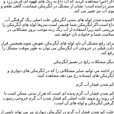
اگر اخیرا مشاهده کردید که آب داغ به رنگ های قهوه ای،قرمز،زرد و
سبز درآمده است؛ نشان از مشکل در آبگرمکن شماست.گاهی طعم و
بوی آب نیز تغییر می کند.
اکسیده شدن لوله های مسی آبگرمکن علت اصلی رنگ گرفتگی آب
داغ است.اگر آبگرمکن شما قدیمی است،سریعا لوله های آبگرمکن را
بررسی کنید.زیرا استفاده از آب زنگ زده،موجب بروز مشکلاتی در
سلامت شما و خانواده تان خواهد شد.
برای رفع مشکل آن باید لوله های آبگرمکن تعویض شوند.همچنین قرار
دادن فیلتر در خروجی آب آبگرمکن می توان به طور موقت مشکل را
رفع کند.
دیگر مشکلات رایج در تعمیر آبگرمکن
در ادامه می توانید سایر مشکلاتی را که در آبگرمکن های دیواری و
آبگرمکن های ایستاده رخ می دهد،مشاهده کنید:
کم شدن فشار آب گرم
کم شدن فشار آب گرم پدیده ای است که هر از مدتی ممکن است با
آن روبه رو شوید.علت اصلی کم فشار شدن آب گرم خروجی،رسوب
گرفتن آبگرمکن و لوله های آن است.
علت کم شدن فشار آب گرم در آبگرمکن دیواری نیز می تواند ناشی از