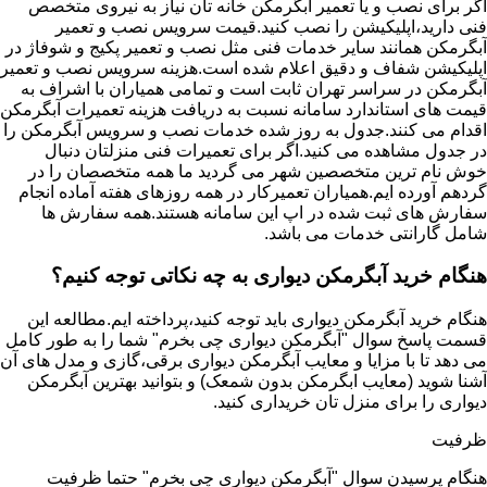
اگر برای نصب و یا تعمیر آبگرمکن خانه تان نیاز به نیروی متخصص
فنی دارید،اپلیکیشن را نصب کنید.قیمت سرویس نصب و تعمیر
آبگرمکن همانند سایر خدمات فنی مثل نصب و تعمیر پکیج و شوفاژ در
اپلیکیشن شفاف و دقیق اعلام شده است.هزینه سرویس نصب و تعمیر
آبگرمکن در سراسر تهران ثابت است و تمامی همیاران با اشراف به
قیمت های استاندارد سامانه نسبت به دریافت هزینه تعمیرات آبگرمکن
اقدام می کنند.جدول به روز شده خدمات نصب و سرویس آبگرمکن را
در جدول مشاهده می کنید.اگر برای تعمیرات فنی منزلتان دنبال
خوش نام ترین متخصصین شهر می گردید ما همه متخصصان را در
گردهم آورده ایم.همیاران تعمیرکار در همه روزهای هفته آماده انجام
سفارش های ثبت شده در اپ این سامانه هستند.همه سفارش ها
شامل گارانتی خدمات می باشد.
هنگام خرید آبگرمکن دیواری به چه نکاتی توجه کنیم؟
هنگام خرید آبگرمکن دیواری باید توجه کنید،پرداخته ایم.مطالعه این
قسمت پاسخ سوال "آبگرمکن دیواری چی بخرم" شما را به طور کامل
می دهد تا با مزایا و معایب آبگرمکن دیواری برقی،گازی و مدل های آن
آشنا شوید (معایب ابگرمکن بدون شمعک) و بتوانید بهترین آبگرمکن
دیواری را برای منزل تان خریداری کنید.
ظرفیت
هنگام پرسیدن سوال "آبگرمکن دیواری چی بخرم" حتما ظرفیت