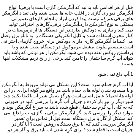
قبل از هر اقدامی باید بدانید که آبگرمکن گازی است یا برقی! انواع
آبگرمکن دیواری گازی در اغلب خانه ها نصب شده ولی تعداد آبگرمکن
های برقی هم کم نیست.پیدا کردن ایراد و انجام کارهای تعمیراتی
بستگی به نوع آبگرمکن دارد.آبگرمکن برقی،گازهای احتراقی تولید
نمی کند و نیازی به دودکش ندارد.در این دستگاه ها از ترموستات در
کنار مخزن استفاده شده و کابل الکتریکی،دستگاه را به تابلو برق وصل
می کند.اما آبگرمکن گازی دارای دودکش برای خروج گازهای احتراقی
است.سیستم پیلوت،مشعل،ترموکوبل در دستگاه نصب شده و با
برداشتن روکش بدنه دیده می شود.آبگرمکن از هر نوعی که باشد باید
بتواند آب گرم ساختمان را تامین کند.برخی از رایج تریم مشکلات اینها
هستند:
1.آب داغ نمی شود
آیا آب گرم حمام،سرد است؟ این مشکل می تواند مربوط به آبگرمکن
و یا مسدود شدن لوله های حمام باشد.در واقع هر گونه ایرادی در این
لوله ها،احتمالا عامل اصلی است.هرگز به یک شیر آب،اکتفا نکنید.چند
شیر دیگر را نیز باز کرده و جریان آب گرم را بررسی کنید.در صورتی
که به کلی آب گرم ساختمان قطع شده باشد به سراغ آبگرمکن بوید و
موارد دیگر را بررسی کنید.اگر آبگرمکن برقی یا گازی،آب را داغ نمی
کند مشکل از گاز یا برق دستگاه است.قبل از تماس برای تعمیر
آبگرمکن،بررسی کنید که آیا برق دستگاه روشن است؟ آیا گاز در
جریان است یا قطع شده؟ برای گرم شدن آب باید برق و گاز هر دو