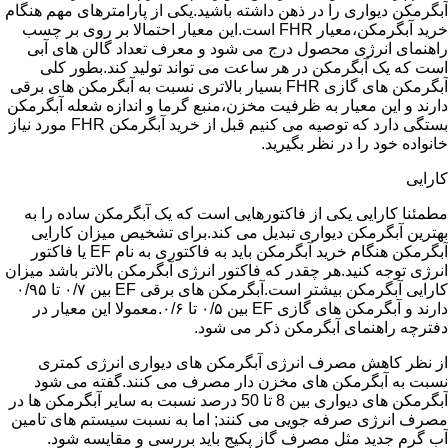
آبگرمکن دیواری را در ذهن داشته باشید.یکی از پارامترهای مهم هنگام
خرید آبگرمکن،معیار FHR است.این معیار احتمالا بر روی بر چسب
راهنمای انرژی محصول درج می شود و معرف تعداد گالن های آبی
است که یک آبگرمکن در هر ساعت می تواند تولید کند.بطور کلی
آبگرمکن های گازی FHR بسیار بالاتری نسبت به آبگرمکن های برقی
دارند و این معیار به ظرفیت مخزن،منبع گرما و اندازه شعله آبگرمکن
بستگی دارد که توصیه می کنیم قبل از خرید آبگرمکن FHR مورد نیاز
خانواده خود را در نظر بگیرید.
کارایی
مطمئنا کارایی یکی از فاکتورهایی است که یک آبگرمکن ساده را به
بهترین آبگرمکن دیواری تبدیل می کند.برای تشخیص میزان کارایی
آبگرمکن هنگام خرید آبگرمکن باید به فاکتوری به نام EF یا فاکتور
انرژی توجه کنید.هر چقدر که فاکتور انرژی آبگرمکن بالاتر باشد میزان
کارایی آبگرمکن بیشتر است.آبگرمکن های برقی EF بین ۰/۷ تا ۰/۹۵
دارند و آبگرمکن های گازی EF بین ۰/۵ تا ۰/۶.معمولا این معیار در
دفترچه راهنمای آبگرمکن ذکر می شود.
از نظر کاهش مصرف انرژی آبگرمکن های دیواری انرژی کمتری
نسبت به آبگرمکن های مخزن دار مصرف می کنند.گفته می شود
آبگرمکن های دیواری بین 8 تا 50 درصد نسبت به سایر آبگرمکن ها در
مصرف انرژی صرفه جویی می کنند; اما به نسبت سیستم های تامین
آب گرم جدید مثل مصرف گاز پکیج باید بررسی و مقایسه شود.