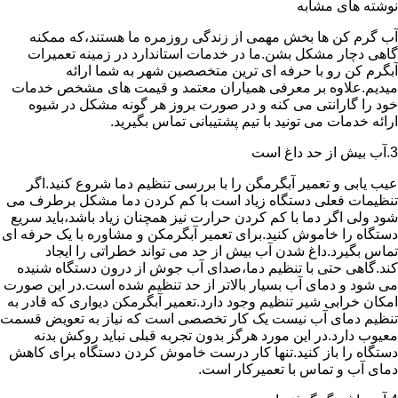
نوشته های مشابه
آب گرم کن ها بخش مهمی از زندگی روزمره ما هستند،که ممکنه
گاهی دچار مشکل بشن.ما در خدمات استاندارد در زمینه تعمیرات
آبگرم کن رو با حرفه ای ترین متخصصین شهر به شما ارائه
میدیم.علاوه بر معرفی همیاران معتمد و قیمت های مشخص خدمات
خود را گارانتی می کنه و در صورت بروز هر گونه مشکل در شیوه
ارائه خدمات می تونید با تیم پشتیبانی تماس بگیرید.
3.آب بیش از حد داغ است
عیب یابی و تعمیر آبگرمگن را با بررسی تنظیم دما شروع کنید.اگر
تنظیمات فعلی دستگاه زیاد است با کم کردن دما مشکل برطرف می
شود ولی اگر دما با کم کردن حرارت نیز همچنان زیاد باشد،باید سریع
دستگاه را خاموش کنید.برای تعمیر آبگرمکن و مشاوره با یک حرفه ای
تماس بگیرد.داغ شدن آب بیش از حد می تواند خطراتی را ایجاد
کند.گاهی حتی با تنظیم دما،صدای آب جوش از درون دستگاه شنیده
می شود و دمای آب بسیار بالاتر از حد تنظیم شده است.در این صورت
امکان خرابی شیر تنظیم وجود دارد.تعمیر آبگرمکن دیواری که قادر به
تنظیم دمای آب نیست یک کار تخصصی است که نیاز به تعویض قسمت
معیوب دارد.در این مورد هرگز بدون تجربه قبلی نباید روکش بدنه
دستگاه را باز کنید.تنها کار درست خاموش کردن دستگاه برای کاهش
دمای آب و تماس با تعمیرکار است.