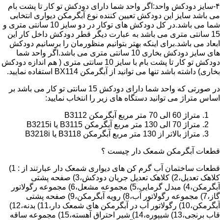
۴-سایز دودکش واحد:اگر واحد شما دارای دودکش تو کار تا پشت بام
می باشد سایز این دودکش تعیین کننده نوع آبگرمکن دیواری انتخابی
شما می باشد.در کل دودکش های توکار در دو سایز 10 سانتی متری و
15 سانتی متری می باشد به عبارت دیگر قطر دودکش داخل کار این
ابعاد می باشد.برای اینکه بهتر بتوانیم منظورمان را برسانیم دودکش
های سایز دودکش بخاری 10 سانتی متری می باشد.اگر واحد شما
دودکش تو کار تا پشت بام با سایز 10 سانتی متری ( هم اندازه دودکش
بخاری) داشته باشد تنها می توانید از آبگرمکن BX114 استفاده نمایید.
در صورتی که واحد شما دارای دودکش 15 سانتی تو کار می باشد بر
اساس متراژ می توانید دستگاه های زیر را انتخاب نمایید:
متراژ 60 الی 70 متر مربع آبگرمکن B3112
متراژ 70 الی 130 متر مربع آبگرمکن B3115 یا B3215i
متراژ بالاتر از 130 متر مربع آبگرمکن B3118 یا B3218i
قطعات آبگرمکن شمعک دار چیست ؟
قطعات ساختمان آب گرم کن های دیواری شمعک دار عبارتند از : 1)
کلاهک تعدیل،2) کلاهک تعدیل جریان دودکش،3) صفحه پشتی
آبگرمکن،4) مبدل گرمایی،5) مجموعه مشعل،6) مجموعه رگولاتور
گاز،7) مجموعه رگولاتور آب،8) رویه آبگرمکن،9) صفحه پشتی
آبگرمکن،10) رگولاتور آب در آبگرمکن های شمعک دار،11) بدنه،12)
قاب برنجی،13) شیپوره،14) شیر احتراق آهسته،15) مجموعه ساقه