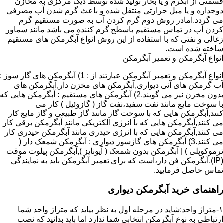
قسمتی از آبگرم و یا بخار تولید شده توسط دیگ مرکزی به مخازن
دوجداره و یا مبل حرارتی منتقل شده و باعث گرم شدن آب مصرفی
می گردد.امادر روش دوم گرم کردن آب به صورت مستقیم گرم
کردن آب در تماس مستقیم باسطح گرم کننده می باشد مانند سماور
زغالی و نفتی که با استفاده از این روش انواع آبگرمکن های مستقیم
ساخته شده است.
انواع آبگرمکن و تعمیر آبگرمکن
انواع آبگرمکن و تعمیر آبگرمکن عبارتند از : 1) آبگرمکن های گاز سوز :
آب گرمکن های آنی دیواری,آبگرمکن های مخزن دار,آبگرمکن های
بدون مخزن نیز می گویند.2) آبگرمکن های مستقیم : آبگرمکن هایی که
با سوخت مایع مانند نفت سفید،نفت گاز ( گازوئیل ) کار می
کنند,آبگرمکن هایی که با سوخت گاز مانند گاز طبیعی و گاز مایع کار
می کنند,آبگرمکن هایی که با انرژی الکتریکی مانند آبگرمکن برقی کار
می کنند,آبگرمکن هایی که با انرژی حیدری مانند آبگرمکن حیدری کار
می کنند.3) آبگرمکن های گازسوز دیواری : آبگرمکن شمعک دار (
ترموکوپلی ) | آبگرمکن بدون شمعک ( آیونایز ),آبگرمکن پیلوت موقت
(IP),آبگرمکن فن دار،است که برای تعمیر آبگرمکن باید به نمایندگی
تماس حاصل فرمایید.
راهنمای خرید آبگرمکن دیواری
۱-متراژ واحد:شاید در مرحله اول به نظر بیاید که متراژ واحد شما
ارتباطی به نوع آبگرمکن انتخابی شما ندارد اما باید بدانید که نصب