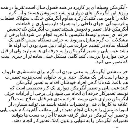
۰آبگرمکن وسیله ای پر کاربرد در همه فصول سال است.تقریبا در همه
روزها این آبگرمکن های دیواری و ایستاده،روشن هستند و آب گرم
خانه را تامین می کنند.کارکرد مداوم آبگرمکن خانگی،استهلاک قطعات
و فرسودگی اجزای داخلی را به همراه دارد.بسیاری از قطعات
آبگرمکن قابل تعمیر و تعویض هستند.تعمیرات آبگرمکن یک تخصص
حرفه ای است و توسط تکنیسین با تجربه انجام می شود.اما برخی از
مشکلات آب گرم منازل،مربوط به خرابی دستگاه نیست.گاهی یک
اشتباه ساده در تنظیم حرارت می تواند دلیل سرد بودن آب لوله ها
باشد.عیب یابی و تعمیر آبگرمکن را به حرفه ای ها بسپارید ولی از قبل
برخی موارد را بررسی کنید.گاهی مشکل خیلی ساده تر از چیزی است
که تصور می کنید.
خراب شدن آبگرمکن به معنی نبودن آب گرم برای شستشوی ظروف
و حمام است.این یک مشکل جدی برای خانواده است هزینه تعمیرات
هم باعث شده تا گاهی افراد خودشان اقدام به تعمیر آبگرمکن
کنند.عیب یابی و تعمیر آبگرمکن دیواری یک کار تخصصی است که
توسط تعمیرکار حرفه ای انجام می شود ولی برخی از ایرادات جزئی
آبگرمکن دیواری حتی توسط افراد مبتدی هم قابل اصلاح است.اگر
علاقه به کارهای فنی و تعمیرات داشته باشید می توانید بسیاری از
امورات منزل را خودتان انجام دهید.در این مطلب گام به گام عیب یابی
و تعمیر آب گرمکن در نظر گرفته شده تا آچار به دست ها بتوانند
تعمیرات آبگرمکن را به تنهایی و بدون کمک تعمیرکار انجام دهند.