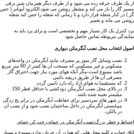
از یک طرف جرقه زده می شود و از طرف دیگر همزمان شیر برقی
مسیر گاز را باز می کند و مشعل روشن می شود.الکترود آیونایز ( حس
گر ) در کنار شعله قرار دارد و تا زمانی که شعله را حس کند شعله
روشن می ماند و تعمیر
برد کنترل یک کار بسیار مهم و تخصصی است و برای برد باید به
نمایندگی مربوطه تماس حاصل شود
اصول انتخاب محل نصب آبگرمکن دیواری
نصب وسایل گاز سوز پر مصرف مانند آبگرمکن در واحدهای
مسکونی و غیر مسکونی که مسحت آن ها کمتر از 60 متر مربع
باشد ممنوع است،مگر آنکه هوای مورد نیاز جهت احتراق گاز
مصرفی آن ها از طریق دریچه دائمی
که مستقیما به هوای آزاد راه دارد تامین گردد.
در بالای محل نصب آبگرمکن دودکشی با حداقل قطر 150
میلیمتر تعبیه شده باشد.
در شهر های سردسیر برای حفاظت آبگرمکن در برابر یخ زدگی
میبایستی آبگرمکن در داخل ساختمان نصب شود و از نصب آن
در بالکن،
احتیاط و خطر بزرگ:نصب آبگرمکن در حمام،رخت کن حمام،
اتاق خواب و کلیه محل هایی که هوا در آن جریان ندارد،ممنوع و بسیار