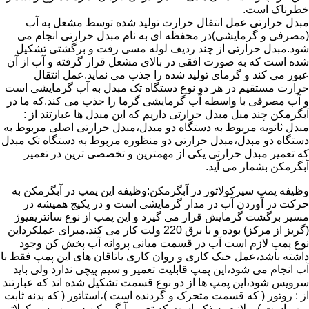
خطرناک است.
مبدل حرارتی عمل انتقال حرارت تولید شده توسط مشعل به آب
(مصرفی و گرمایشی)در محفظه ای به نام مبدل حرارتی انجام می
شود.مبدل حرارتی از چند ردیف لوله مسی رفت و برگشتی تشکیل
شده است که به صورت افقی در بالای مشعل قرار گرفته و آب از آن
عبور می کند و گرمای تولید شده را جذب می نماید.عمل انتقال
حرارت مستقیم در هر دو نوع دستگاه تک مبدل به آب گرمایشی است
و آب مصرفی با واسطه آب گرمایشی گرما را جذب می کند.که ما در
آبگرمکن چند مبل مبدل حرارتی داریم که این مبدل ها عبارتند از :
مبدل ثانویه مربوط به دستگاه دو مبدل،مبدل حرارتی اصلی مربوط به
دستگاه دو مبدل،مبدل حرارتی دو منظوره مربوط به دستگاه تک مبدل
که تعمیر مبدل حرارتی یکی از مهمترین و تخصصی ترین در تعمیر
آبگرمکن بشمار می آید.
وظیفه پمپ سیرکولاتور در آبگرمکن:وظیفه این پمپ در آبگرمکن به
حرکت در آوردن آب در مدار گرمایشی است و در پکیج همیشه در
مسیر برگشت گرمایش قرار می گیرد و این پمپ از نوع سانتریفیوژ
(گریز از مرکز) بوده و با برق 220 ولت کار می کند.مبرای عملکرداین
نوع پمپ لازم است آب در قسمت میانی پروانه آب پخش کن وجود
داشته باشد،عمل خنک کاری و روان کاری یاتاقان های این پمپ فقط با
آب انجام می شود،این پمپ قابلیت تعمیر و سیم پیچی ندارد ولی باید
سرویس شود،این پمپ ها از دو نوع قسمت تشکیل شده اند که عبارتند
از : روتور ( که قسمت متحرک و گردنده است )،استاتور ( که بدنه ثابت
پمپ است ) و لازم به ذکر است که تعمیر آبگرمکن در پمپ سیرکولاتور