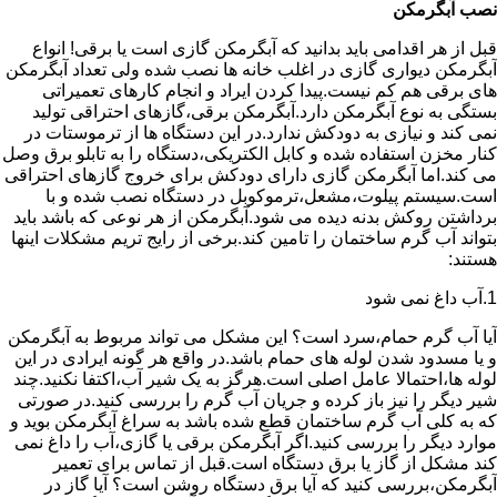
نصب آبگرمکن
قبل از هر اقدامی باید بدانید که آبگرمکن گازی است یا برقی! انواع
آبگرمکن دیواری گازی در اغلب خانه ها نصب شده ولی تعداد آبگرمکن
های برقی هم کم نیست.پیدا کردن ایراد و انجام کارهای تعمیراتی
بستگی به نوع آبگرمکن دارد.آبگرمکن برقی،گازهای احتراقی تولید
نمی کند و نیازی به دودکش ندارد.در این دستگاه ها از ترموستات در
کنار مخزن استفاده شده و کابل الکتریکی،دستگاه را به تابلو برق وصل
می کند.اما آبگرمکن گازی دارای دودکش برای خروج گازهای احتراقی
است.سیستم پیلوت،مشعل،ترموکوبل در دستگاه نصب شده و با
برداشتن روکش بدنه دیده می شود.آبگرمکن از هر نوعی که باشد باید
بتواند آب گرم ساختمان را تامین کند.برخی از رایج تریم مشکلات اینها
هستند:
1.آب داغ نمی شود
آیا آب گرم حمام،سرد است؟ این مشکل می تواند مربوط به آبگرمکن
و یا مسدود شدن لوله های حمام باشد.در واقع هر گونه ایرادی در این
لوله ها،احتمالا عامل اصلی است.هرگز به یک شیر آب،اکتفا نکنید.چند
شیر دیگر را نیز باز کرده و جریان آب گرم را بررسی کنید.در صورتی
که به کلی آب گرم ساختمان قطع شده باشد به سراغ آبگرمکن بوید و
موارد دیگر را بررسی کنید.اگر آبگرمکن برقی یا گازی،آب را داغ نمی
کند مشکل از گاز یا برق دستگاه است.قبل از تماس برای تعمیر
آبگرمکن،بررسی کنید که آیا برق دستگاه روشن است؟ آیا گاز در