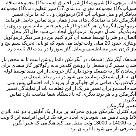
قاب برنجی،13) شیپوره،14) شیر احتراق آهسته،15) مجموعه ساقه
سوپاپ،16) مجموعه مغزی آب بندی،17) شیر تنظیم دما،18) مجموعه
دیافگرام و میل سوپاپ آب 19) ترموکوپل و … که ما برای تعمیر
آبگرمکن باید به نمایندگی های مجاز همان برند تماس حاصل فرمایید.
ترموکوپل آبگرمکن: هر گاه دو فلز غیر هم جنس مانند مس و روی را
به یکدیگر اتصال دهیم یک ترموکوپل ایجاد می شود.حال اگر محل
اتصال دو فلز را توسط شعله ای گرم کنیم بین دو سر دیگر ترموکوپل
ولتاژی حدود 20 میلی ولت تولید می شود که توانایی تحریک سیم پیچ و
باز کردن شیر مغناطیسی وسایل گاز سوز را در مدت 20 ثانیه دارد.
شمعک آبگرمکن: شمعک در آبگرمکن دائما روشن است تا به محض باز
شدن مسیر گاز،مشعل را روشن کند.در بدنه رگولاتور گاز منفذی برای
رساندن گاز به شمعک وجود دارد گاز خروجی از این منفذ توسط لوله
ای به نازل شمعک رسانیده می شود.در سر منفذ شمعک در
رگولاتور،یک صافی برای جلوگیری از ورود ذرات احتمالی پیش بینی
شده است.و برای تعمیر هر یک از این قطعات باید از نمایندگی تعمیر
آبگرمکن و یا هر برند دیگری که با دستگاه شما متابقت دارد تماس
بگیرید.
تعمیر آبگرمکن
برد کنترل آبگرمکن:نیروی محرکه این برد از یک آدابتور یا دو عدد باتری
1/5 ولت تامین می شود.برای ایجاد جرقه یک تراس افزاینده این 3 ولت
را به 14000 تا 18000 ولت تبدیل می کند.هنگامی که شیر آبگرم
مصرفی باز می شود با فرمان برد