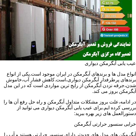
عیب یابی آبگرمکن دیواری
انواع مدل ها و برندهای آبگرمکن در ایران موجود است.یکی از انواع
برندهای پرطرفدار آبگرمکن دیواری،است.کاهش فشار آب،خاموش
شدن،جرقه نزدن آبگرمکن از رایج ترین مواردی است که در این مدل
آبگرمکن بروز می کند.
در ادامه،علت بروز مشکلات متداول آبگرمکن و راه حل رفع آن ها را
بررسی کرده ایم.برای عیب یابی آبگرمکن دیواری می توانید از
دستورالعمل های زیر بهره ببرید:
خرابی سنسور حرارتی آبگرمکن
آبگرمکن های مدل های جدیدتر دارای سنسور حرارتی هستند و آب را