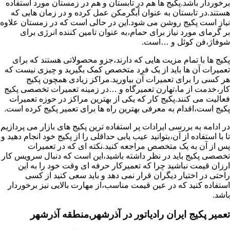
برخوردار باشد.پکیج ها هم در تابستان و هم در زمستان مورد استفاده
هستند.در تابستان به عنوان آبگرمکن عمل کرده و در زمان هایی که
نیاز است پکیج روشن می شود.این در حالی است که در زمستان علاوه
بر گرمای مورد نیاز برای حمام،به عنوان تامین کننده انرژی برای
شوفاژ،فن کوئل و …است.
پکیج ها با تمام مزیت هایی که دارند،جزو محصولاتی هستند که برای
تعمیرات آن ها باید از یک فرد متخصص کمک بگیرید و چیزی نیست که
هر کسی را برای تعمیرات آن بیاورید.مراکز زیادی همچون پکیج
کار،خدمت از ما،تهارن تعمیرگاه و …در زمینه تعمیرات تخصصی پکیج
فعالیت می کنند.پکیج کار که یکی از بهترین مراکز در حوزه تعمیرات
پکیج است،اقدام به معرفی بهترین راه ها برای تعمیر پکیج کرده است.
در ادامه به بررسی ایرادات پر استفاده ترین پکیج های بازار می پردازیم
تا با استفاده از آن،بتوانید عیب یابی حداقلی را از پکیج خود انجام دهید و
پس از آن به یک متخصص مراجعه کنید.نکته ای که در تعمیرات
تخصصی پکیج باید در نظر داشته باشید،این است که دنبال سرویس کار
ارزان قیمت نباشید چرا که تعمیرکار حرفه ای وقت خود را به این
راحتی در اختیار دیگران قرار نمی دهد و باید سعی کنید از کسی
استفاده کنید که در عین قیمت مناسب،از مهارت بالایی نیز برخوردار
باشد.
تعمیر پکیج ایران رادیاتور در آذرشهر,منطقه آذرشهر