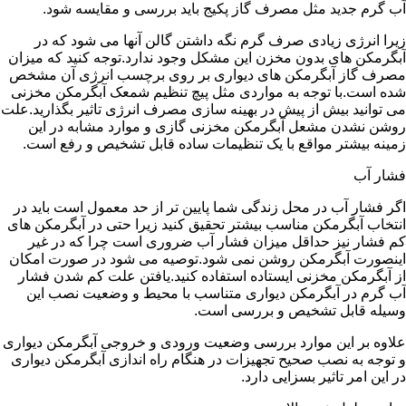
آب گرم جدید مثل مصرف گاز پکیج باید بررسی و مقایسه شود.
زیرا انرژی زیادی صرف گرم نگه داشتن گالن آنها می شود که در
آبگرمکن های بدون مخزن این مشکل وجود ندارد.توجه کنید که میزان
مصرف گاز آبگرمکن های دیواری بر روی برچسب انرژی آن مشخص
شده است.با توجه به مواردی مثل پیچ تنظیم شمعک آبگرمکن مخزنی
می توانید بیش از پیش در بهینه سازی مصرف انرژی تاثیر بگذارید.علت
روشن نشدن مشعل آبگرمکن مخزنی گازی و موارد مشابه در این
زمینه بیشتر مواقع با یک تنظیمات ساده قابل تشخیص و رفع است.
فشار آب
اگر فشار آب در محل زندگی شما پایین تر از حد معمول است باید در
انتخاب آبگرمکن مناسب بیشتر تحقیق کنید زیرا حتی در آبگرمکن های
کم فشار نیز حداقل میزان فشار آب ضروری است چرا که در غیر
اینصورت آبگرمکن روشن نمی شود.توصیه می شود در صورت امکان
از آبگرمکن مخزنی ایستاده استفاده کنید.یافتن علت کم شدن فشار
آب گرم در آبگرمکن دیواری متناسب با محیط و وضعیت نصب این
وسیله قابل تشخیص و بررسی است.
علاوه بر این موارد بررسی وضعیت ورودی و خروجی آبگرمکن دیواری
و توجه به نصب صحیح تجهیزات در هنگام راه اندازی آبگرمکن دیواری
در این امر تاثیر بسزایی دارد.