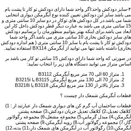
۴-سایز دودکش واحد:اگر واحد شما دارای دودکش تو کار تا پشت بام
می باشد سایز این دودکش تعیین کننده نوع آبگرمکن دیواری انتخابی
شما می باشد.در کل دودکش های توکار در دو سایز 10 سانتی متری و
15 سانتی متری می باشد به عبارت دیگر قطر دودکش داخل کار این
ابعاد می باشد.برای اینکه بهتر بتوانیم منظورمان را برسانیم دودکش
های سایز دودکش بخاری 10 سانتی متری می باشد.اگر واحد شما
دودکش تو کار تا پشت بام با سایز 10 سانتی متری ( هم اندازه دودکش
بخاری) داشته باشد تنها می توانید از آبگرمکن BX114 استفاده نمایید.
در صورتی که واحد شما دارای دودکش 15 سانتی تو کار می باشد بر
اساس متراژ می توانید دستگاه های زیر را انتخاب نمایید:
متراژ 60 الی 70 متر مربع آبگرمکن B3112
متراژ 70 الی 130 متر مربع آبگرمکن B3115 یا B3215i
متراژ بالاتر از 130 متر مربع آبگرمکن B3118 یا B3218i
قطعات آبگرمکن شمعک دار چیست ؟
قطعات ساختمان آب گرم کن های دیواری شمعک دار عبارتند از : 1)
کلاهک تعدیل،2) کلاهک تعدیل جریان دودکش،3) صفحه پشتی
آبگرمکن،4) مبدل گرمایی،5) مجموعه مشعل،6) مجموعه رگولاتور
گاز،7) مجموعه رگولاتور آب،8) رویه آبگرمکن،9) صفحه پشتی
آبگرمکن،10) رگولاتور آب در آبگرمکن های شمعک دار،11) بدنه،12)