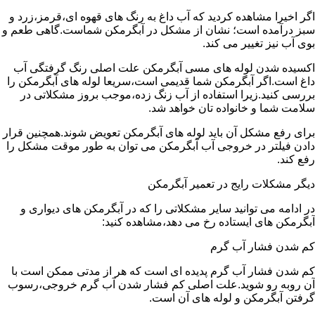
اگر اخیرا مشاهده کردید که آب داغ به رنگ های قهوه ای،قرمز،زرد و
سبز درآمده است؛ نشان از مشکل در آبگرمکن شماست.گاهی طعم و
بوی آب نیز تغییر می کند.
اکسیده شدن لوله های مسی آبگرمکن علت اصلی رنگ گرفتگی آب
داغ است.اگر آبگرمکن شما قدیمی است،سریعا لوله های آبگرمکن را
بررسی کنید.زیرا استفاده از آب زنگ زده،موجب بروز مشکلاتی در
سلامت شما و خانواده تان خواهد شد.
برای رفع مشکل آن باید لوله های آبگرمکن تعویض شوند.همچنین قرار
دادن فیلتر در خروجی آب آبگرمکن می توان به طور موقت مشکل را
رفع کند.
دیگر مشکلات رایج در تعمیر آبگرمکن
در ادامه می توانید سایر مشکلاتی را که در آبگرمکن های دیواری و
آبگرمکن های ایستاده رخ می دهد،مشاهده کنید:
کم شدن فشار آب گرم
کم شدن فشار آب گرم پدیده ای است که هر از مدتی ممکن است با
آن روبه رو شوید.علت اصلی کم فشار شدن آب گرم خروجی،رسوب
گرفتن آبگرمکن و لوله های آن است.