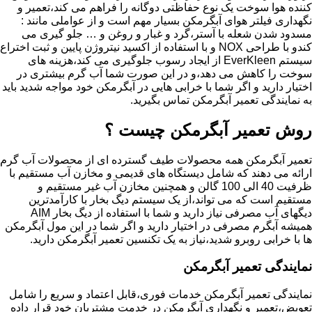
کننده هوا سوخت یک نوع حفاظتی دوگانه را فراهم می کند،تعمیر و
نگهداری فیلتر هوای آبگرمکن بسیار مهم است و از عواملی مانند :
مسدود شدن شعله با آستر،گرد و غبار و روغن و … جلو گیری می
کندو با طراحی NOX و با استفاده از اکسید نیتروژن پایین و ثبت اختراع
سیستم EverKleen از ایجاد رسوب جلوگیری می کند،هزینه های
سوخت را کاهش می دهد،و در این صورت شما آب گرم بیشتری در
اختیار دارید و اگر شما با خرابی هایی در آبگرمکن خود مواجه شدید باید
به نمایندگی تعمیر آبگرمکن تماس بگیرید.
روش تعمیر آبگرمکن چیست ؟
تعمیر آبگرمکن همه محصولات طیف گسترده ای از محصولات آب گرم
ارائه می دهند که شامل دیستگاه های قدیمی و مخازن آب مستقیم با
ظرفیت 40 الی 100 گالن و همچنین مخازن آب غیر مستقیم و
مستقیم است که می تواند،از یک سیستم دیگ بخار با کارآمدترین
دیگهای آب مصرفی نیاز دارید و شما با استفاده از دیگ بخار AIM
همیشه آبگرم مصرفی در اختیار دارید و اگر شما در این مول آبگرمکن
ها با خرابی روبرو شدید،نیاز به یک تکنسین تعمیر آبگرمکن دارید.
نمایندگی تعمیر آبگرمکن
نمایندگی تعمیر آبگرمکن خدمات فوری،قابل اعتماد و سریع را شامل
تعویض،تعمیر و نگهداری آبگرمکن در خدمت مشتریان خود قرار داده