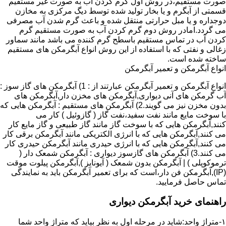
صورت مستقیم،در روش اول گرم کردن آب به صورت غیر مستقیم
قسمتی از آبگرم و یا بخار تولید شده توسط دیگ مرکزی به مخازن
دوجداره و یا مبل حرارتی منتقل شده و باعث گرم شدن آب مصرفی
می گردد.امادر روش دوم گرم کردن آب به صورت مستقیم گرم
کردن آب در تماس مستقیم باسطح گرم کننده می باشد مانند سماور
زغالی و نفتی که با استفاده از این روش انواع آبگرمکن های مستقیم
ساخته شده است.
انواع آبگرمکن و تعمیر آبگرمکن
انواع آبگرمکن و تعمیر آبگرمکن عبارتند از : 1) آبگرمکن های گاز سوز :
آب گرمکن های آنی دیواری,آبگرمکن های مخزن دار,آبگرمکن های
بدون مخزن نیز می گویند.2) آبگرمکن های مستقیم : آبگرمکن هایی که
با سوخت مایع مانند نفت سفید،نفت گاز ( گازوئیل ) کار می
کنند,آبگرمکن هایی که با سوخت گاز مانند گاز طبیعی و گاز مایع کار
می کنند,آبگرمکن هایی که با انرژی الکتریکی مانند آبگرمکن برقی کار
می کنند,آبگرمکن هایی که با انرژی حیدری مانند آبگرمکن حیدری کار
می کنند.3) آبگرمکن های گازسوز دیواری : آبگرمکن شمعک دار (
ترموکوپلی ) | آبگرمکن بدون شمعک ( آیونایز ),آبگرمکن پیلوت موقت
(IP),آبگرمکن فن دار،است که برای تعمیر آبگرمکن باید به نمایندگی
تماس حاصل فرمایید.
راهنمای خرید آبگرمکن دیواری
۱-متراژ واحد:شاید در مرحله اول به نظر بیاید که متراژ واحد شما