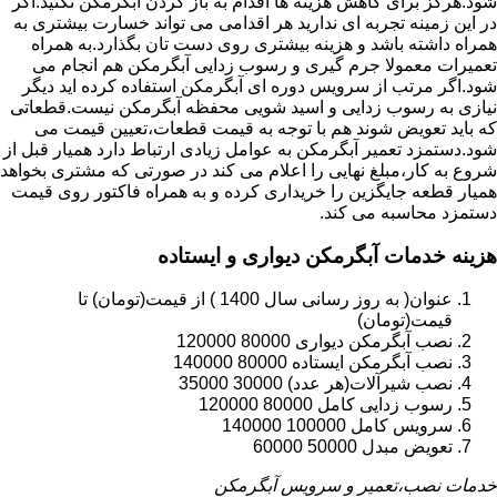
شود.هرگز برای کاهش هزینه ها اقدام به باز کردن آبگرمکن نکنید.اگر
در این زمینه تجربه ای ندارید هر اقدامی می تواند خسارت بیشتری به
همراه داشته باشد و هزینه بیشتری روی دست تان بگذارد.به همراه
تعمیرات معمولا جرم گیری و رسوب زدایی آبگرمکن هم انجام می
شود.اگر مرتب از سرویس دوره ای آبگرمکن استفاده کرده اید دیگر
نیازی به رسوب زدایی و اسید شویی محفظه آبگرمکن نیست.قطعاتی
که باید تعویض شوند هم با توجه به قیمت قطعات،تعیین قیمت می
شود.دستمزد تعمیر آبگرمکن به عوامل زیادی ارتباط دارد همیار قبل از
شروع به کار،مبلغ نهایی را اعلام می کند در صورتی که مشتری بخواهد
همیار قطعه جایگزین را خریداری کرده و به همراه فاکتور روی قیمت
دستمزد محاسبه می کند.
هزینه خدمات آبگرمکن دیواری و ایستاده
عنوان( به روز رسانی سال 1400 ) از قیمت(تومان) تا
قیمت(تومان)
نصب آبگرمکن دیواری 80000 120000
نصب آبگرمکن ایستاده 80000 140000
نصب شیرآلات(هر عدد) 30000 35000
رسوب زدایی کامل 80000 120000
سرویس کامل 100000 140000
تعویض مبدل 50000 60000
خدمات نصب،تعمیر و سرویس آبگرمکن