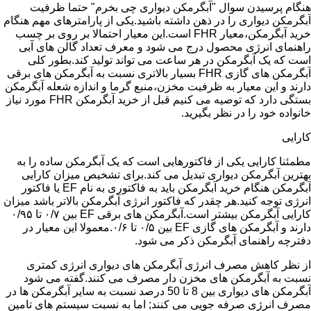
هنگام پرسیدن سوال "آبگرمکن دیواری چی بخرم" حتما ظرفیت
آبگرمکن دیواری را در ذهن داشته باشید.یکی از پارامترهای مهم هنگام
خرید آبگرمکن،معیار FHR است.این معیار احتمالا بر روی بر چسب
راهنمای انرژی محصول درج می شود و معرف تعداد گالن های آبی
است که یک آبگرمکن در هر ساعت می تواند تولید کند.بطور کلی
آبگرمکن های گازی FHR بسیار بالاتری نسبت به آبگرمکن های برقی
دارند و این معیار به ظرفیت مخزن،منبع گرما و اندازه شعله آبگرمکن
بستگی دارد که توصیه می کنیم قبل از خرید آبگرمکن FHR مورد نیاز
خانواده خود را در نظر بگیرید.
کارایی
مطمئنا کارایی یکی از فاکتورهایی است که یک آبگرمکن ساده را به
بهترین آبگرمکن دیواری تبدیل می کند.برای تشخیص میزان کارایی
آبگرمکن هنگام خرید آبگرمکن باید به فاکتوری به نام EF یا فاکتور
انرژی توجه کنید.هر چقدر که فاکتور انرژی آبگرمکن بالاتر باشد میزان
کارایی آبگرمکن بیشتر است.آبگرمکن های برقی EF بین ۰/۷ تا ۰/۹۵
دارند و آبگرمکن های گازی EF بین ۰/۵ تا ۰/۶.معمولا این معیار در
دفترچه راهنمای آبگرمکن ذکر می شود.
از نظر کاهش مصرف انرژی آبگرمکن های دیواری انرژی کمتری
نسبت به آبگرمکن های مخزن دار مصرف می کنند.گفته می شود
آبگرمکن های دیواری بین 8 تا 50 درصد نسبت به سایر آبگرمکن ها در
مصرف انرژی صرفه جویی می کنند; اما به نسبت سیستم های تامین