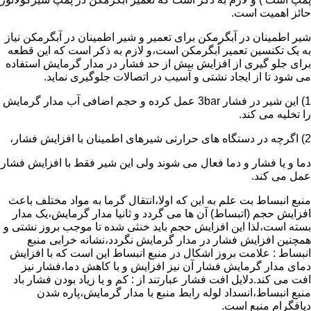
حائز اهمیت است.
شیر اطمینان در آبگرمکن برای تعمیر و شیر اطمینان در آبگرمکن نیاز
به یک تکنسین تعمیر آبگرمکن است،و لازم به ذکر است که این قطعه
برای جلو گیری از افزایش بیش از حد فشار در مدار گرمایش استفاده
می شود تا از ایجاد نشتی و آسیب در اتصالات جلوگیری نماید.
1) این شیر در فشار 3bar عمل کرده و حجم اضافی آب مدار گرمایش
را تخلیه می کند.
2) اگرچه در دستگاه های حرارتی شیرهای اطمینان با افزایش فشار،
دما و یا فشار و دما فعال می شوند ولی این شیر فقط با افزایش فشار
عمل می کند.
منبع انبساط بت علم به این که اولا،انتقال گرما به مواد مختلف باعث
افزایش حجم (اتبساط) آن ها می گردد و ثانیا مدار گرمایش،یک مدار
بسته است،لذا این افزایش حجم باید خنثی شده تا موجب بروز نشتی و
همچنین افزایش فشار در مدار گرمایش نگردد،نشانه خرابی منبع
انبساط : علامت بروز اشکال در منبع انبساط این است که با افزایش
دمای مدار گرمایش فشار آن نیز افزایش و با کاهش دما،فشار نیز
افت می کند.دلایل افت فشار عبارتند از : کم و یا زیاد بودن فشار باد
منبع انبساط،انسداد لوله رابط منبع با مدار گرمایش،پاره شدن
دیافگرام منبع است.