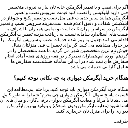
اگر برای نصب و یا تعمیر آبگرمکن خانه تان نیاز به نیروی متخصص
فنی دارید،اپلیکیشن را نصب کنید.قیمت سرویس نصب و تعمیر
آبگرمکن همانند سایر خدمات فنی مثل نصب و تعمیر پکیج و شوفاژ در
اپلیکیشن شفاف و دقیق اعلام شده است.هزینه سرویس نصب و تعمیر
آبگرمکن در سراسر تهران ثابت است و تمامی همیاران با اشراف به
قیمت های استاندارد سامانه نسبت به دریافت هزینه تعمیرات آبگرمکن
اقدام می کنند.جدول به روز شده خدمات نصب و سرویس آبگرمکن را
در جدول مشاهده می کنید.اگر برای تعمیرات فنی منزلتان دنبال
خوش نام ترین متخصصین شهر می گردید ما همه متخصصان را در
گردهم آورده ایم.همیاران تعمیرکار در همه روزهای هفته آماده انجام
سفارش های ثبت شده در اپ این سامانه هستند.همه سفارش ها
شامل گارانتی خدمات می باشد.
هنگام خرید آبگرمکن دیواری به چه نکاتی توجه کنیم؟
هنگام خرید آبگرمکن دیواری باید توجه کنید،پرداخته ایم.مطالعه این
قسمت پاسخ سوال "آبگرمکن دیواری چی بخرم" شما را به طور کامل
می دهد تا با مزایا و معایب آبگرمکن دیواری برقی،گازی و مدل های آن
آشنا شوید (معایب ابگرمکن بدون شمعک) و بتوانید بهترین آبگرمکن
دیواری را برای منزل تان خریداری کنید.
ظرفیت