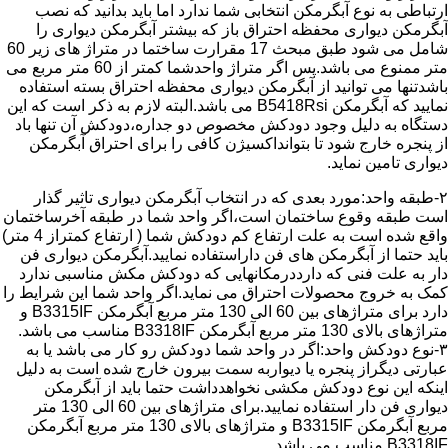
ارتباطی به نوع آبگرمکن انتخابی شما ندارد اما باید بدانید که نصب
آبگرمکن دیواری محفظه احتراق باز که بیشتر آبگرمکن دیواری را
شامل می شود طبق مبحث 17 مقرارت ساختما در متراژ های زیر 60
متر ممنوع می باشد.پس اگر متراژ واحدشما کمتر از 60 متر مربع می
باشدتنها می توانید از آبگرمکن دیواری محفظه احتراق بسته استفاده
نمایید که آبگرمکن B5418Rsi می باشد.البته لازم به ذکر است که این
دستگاه به دلیل وجود دودکش مخصوص دو جداره،دودکش آن تنها باد
از پنجره خارج شود تا بتوانداکسیژن کافی را برای احتراق آبگرمکن
دیواری تامین نماید.
۲-طبقه واحد:مورد بعدی که در انتخاب آبگرمکن دیواری تاثیر گذار
است طبقه وقوع ساختمان است،اگر واحد شما در طبقه آخرساختمان
واقع شده است به علت ارتفاع کم دودکش شما ( ارتفاع کمتراز 4 متر)
باید حتما از آبگرمکن های فن داراستفاده نمایید.آبگرمکن دیواری فن
دار به علت فنی که دارددرمکانهایی که دودکش مکش مناسبی ندارد
کمک به خروج محصولات احتراق می نماید.اگر واحد شما این شرایط را
دارد برای متراژهای بین 60 الی 130 متر مربع آبگرمکن B3315IF و
متراژهای بالای 130 متر مربع آبگرمکن B3318IF مناسب می باشد.
۳-نوع دودکش واحد:اگر در واحد شما دودکش رو کار می باشد یا به
عبارتی دیگراز پنجره یا دیواربه سمت بیرون خارج شده است به دلیل
اینکه این نوع دودکش مکشی نخواهدداشت حتما باید از آبگرمکن
دیواری فن دار استفاده نمایید.برای متراژهای بین 60 الی 130 متر
مربع آبگرمکن B3315IF و متراژهای بالای 130 متر مربع آبگرمکن
B3318IF مناسب می باشد.