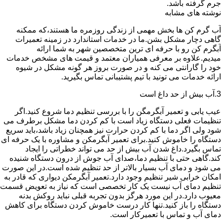
جرم گرفته باشد.
نوشته های مشابه
آب گرم کن ها بخش مهمی از زندگی روزمره ما هستند،که ممکنه
گاهی دچار مشکل بشن.ما در خدمات استاندارد در زمینه تعمیرات
آبگرم کن رو با حرفه ای ترین متخصصین شهر به شما ارائه
میدیم.علاوه بر معرفی همیاران معتمد و قیمت های مشخص خدمات
خود را گارانتی می کنه و در صورت بروز هر گونه مشکل در شیوه
ارائه خدمات می تونید با تیم پشتیبانی تماس بگیرید.
3.آب بیش از حد داغ است
عیب یابی و تعمیر آبگرمگن را با بررسی تنظیم دما شروع کنید.اگر
تنظیمات فعلی دستگاه زیاد است با کم کردن دما مشکل برطرف می
شود ولی اگر دما با کم کردن حرارت نیز همچنان زیاد باشد،باید سریع
دستگاه را خاموش کنید.برای تعمیر آبگرمکن و مشاوره با یک حرفه ای
تماس بگیرد.داغ شدن آب بیش از حد می تواند خطراتی را ایجاد
کند.گاهی حتی با تنظیم دما،صدای آب جوش از درون دستگاه شنیده
می شود و دمای آب بسیار بالاتر از حد تنظیم شده است.در این صورت
امکان خرابی شیر تنظیم وجود دارد.تعمیر آبگرمکن دیواری که قادر به
تنظیم دمای آب نیست یک کار تخصصی است که نیاز به تعویض قسمت
معیوب دارد.در این مورد هرگز بدون تجربه قبلی نباید روکش بدنه
دستگاه را باز کنید.تنها کار درست خاموش کردن دستگاه برای کاهش
دمای آب و تماس با تعمیرکار است.