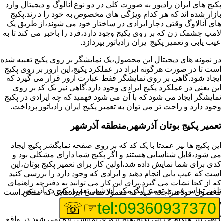
پکیج های ایران رادیور به صورت کلی در دو نوع آنالوگ و دیجیتال وارد
بازار شده اند که هر کدام ویژگی های مخصوص به خود را دارند.پکیج
های آنالاوگ وقتی دچار ایرادی در ساختار خود می شوند،از طریق یک
لامپ چشمک زن که بر روی پکیج وجود دارد،فرد را باخبر می کند تا به
عیب یابی و تعمیر پکیج ایران رادیاتور بپردازد.
در نمونه های دیجیتال این محصول،یک نمایشگر بر روی پکیج تعبیه شده
است تا در صورت هرگونه ایراد در عملکرد پکیج،این ارور بر روی پکیج
ایجاد شود.گاهی بر روی نمایشگر فقط عبارت ارور قرار می گیرد که
این یعنی در عملکرد پکیج ایرادی وجود دارد.گاهی نیز یک کد بر روی
نمایشگر ایجاد می شود که با آن می شود فهمید که چه ایرادی در پکیج
وجود دارد و راحت تر می توان به تعمیر پکیج ایران رادیاتور پرداخت.
تعمیر پکیج بوتان آذرشهر,منطقه آذرشهر
این پکیج ها نیز عمدتا با یک کد که بر روی صفحه نمایگشر پکیج ایجاد
می شود،قابل شناسایی هستند و اگر پکیج شما دارای مشکلی بود و
کدی برای شما نمایش داده شد،اولین کار برای تعمیر پکیج بوتان،این
است که عیب یابی انجام دهید و ایرادی که وجود دارد را بررسی کنید
که از کجا نشات می گیرد.برای این کار می توانید به دفترچه راهنمای
تلفن تماس فوری
تعمیر آبگرمکن آذرشهر,تعمیر پکیج در آذرشهر
محصول خود مراجعه کنید که معمولا تمامی ایرادهایی که ممکن است
برای پکیج پیش بیاید در آن قرار گرفته است.
☞☏
tel:09360937370
گاهی نیز هنگام خرابی پکیج،هیچ اروری نمایش داده نمی شود.در واقع