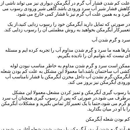
علت کم شدن فشار آب گرم در آبگرمکن دیواری نیز می تواند ناشی از
کاهش فشار شیر آب سرد ورودی باشد.گاهی شیر ورودی رسوب می
گیرد و به همین علت آب گرم نیز با فشار کمی خارج می شود.
در صورتی که تمایل دارید آبگرمکن خود را رسوب زدایی کنید،از یک
تعمیرکار آبگرمکن بخواهید به روش مطمئنی آن را رسوب زدایی کند.
سرد و گرم شدن آب
بارها همه ما سرد و گرم شدن مداوم آب را تجربه کرده ایم و مسئله
ای نیست که بتوانیم آن را نادیده بگیریم.
ممکن است سرد و گرم شدن مداوم به خاطر مناسب نبودن لوله
کشی آب ساختمان باشد،اما معمولا این مشکل به علت کم بودن شعله
آبگرمکن،گرم نشدن آب داخل مخزن آبگرمکن یا فشار نامناسب آب
ورودی آبگرمکن نیز بروز می کند.
با رسوب گیری آبگرمکن و تمیز کردن مشعل،معمولا این مشکل
برطرف می شود.در صورتی که پس از رسوب گیری همچنان آب سرد
و گرم می شود،حتما با یک تعمیرکار تماس بگیرید و مشکلات آبگرمکن
را با او در میان بگذارید.
کم بودن شعله آبگرمکن
فرآیند گرم شدن آب در آبگرمکن با روشن شدن شعله آغاز می شود.در