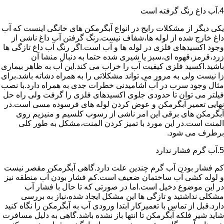
4.آب داغ رنگ گرفته است
یکی دیگر از مشکلات رایج در انواع آبگرمکن های خانگی اینست که آب
داغ خارج شده از لوله ها،شفاف نیست.رنگ گرفتن آب داغ ناشی از
وجود اکسیدهای فلزی در لوله ها و آب است.اگر رنگ آب داغ تازگی ها
زرد،قرمز،قهوه ای،سبز یا شیری شده حتما به دنبال منشا آن
باشید.اکسید فلزی کیفیت آب را خراب می کند.این آب به ظاهر بیماری
زا نیست ولی به مرور می تواند مشکلاتی را به همراه دشاته باشد.برای
مثال وجود سرب در آب آشامیدنی خطرات جدی به همراه دارد.با نصب
فیلتر می توان تا حدودی جلوی اکسیدهای فلزی را گرفت ولی راه حل
نهایی تعمیر آبگرمکن و عوض کردن لوله های فرسوده مسی است.در
آبگرمکن های برقی این امر ناشی از رسوب کلسیم و منیزیم روی
المنت است.در این مورد با تمیز کردن المنت،مشکل به طور کلی
برطرف می شود.
5.آب گرم فشار ندارد
کم فشار بودن آب گرم چندین علت دارد.گاهی آبگرمکن مقصر نیست
و لوله کشی آب ساختمان ضعیف است.کم فشار بودن آب منطقه نیز
در این موضوع دخیل است.اما در صورتی که تا حال با فشار آب
مشکلی نداشتید و تازگی ها این مشکل ایجاد شده،نیاز به بررسی
دارد.قبل از تماس با تعمیرکار ابتدا ورودی آب به آبگرمکن را نگاه کنید
شاید شیر فلکه آبگرمکن تا انتها باز نشده باشد.گاهی به دلیل مسافرت