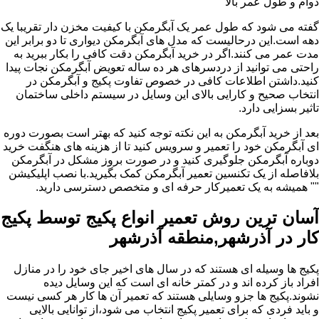
دوام و طول عمر بالا
گفته می شود که طول عمر یک آبگرمکن با کیفیت مخزن دار تقریبا یک
دهه است.این درحالیست که مدل های آبگرمکن دیواری تا دو برابر این
مدت عمر می کنند.اگر در خرید آبگرمکن دقت کافی را بکار ببرید به
راحتی می توانید از دردسرهای هر ده ساله تعویض آبگرمکن نجات پیدا
کنید.داشتن اطلاعات کافی در خصوص تفاوت پکیج و آبگرمکن در
انتخاب صحیح و کارایی بالای این وسایل در سیستم داخلی ساختمان
تاثیر بسزایی دارد.
بعد از خرید آبگرمکن به این نکته توجه کنید که بهتر است بصورت دوره
ای آبگرمکن خود را تعمیر و سرویس کنید تا از هزینه های هنگفت خرید
دوباره آبگرمکن جلوگیری کنید و در صورت بروز مشکل در آبگرمکن
بلافاصله از یک تکنسین تعمیر آبگرمکن کمک بگیرید.با نصب اپلیکیشن
"" همیشه به یک تعمیرکار حرفه ای و متخصص دسترسی دارید.
آسان ترین روش تعمیر انواع پکیج توسط پکیج
کار در آذرشهر,منطقه آذرشهر
پکیج ها وسیله ای هستند که در سال های اخیر جای خود را در منازل
افراد باز کرده اند و در کمتر خانه ای است که این وسایل دیده
نشوند.پکیج ها جزو وسایلی هستند که تعمیر آن ها کار هر کسی نیست
و باید فردی که برای تعمیر پکیج انتخاب می شود،از توانایی بالایی