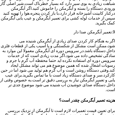
شباهت زیادی به بوی سیر دارد که بسیار خطرناک است.شیر اصلی گاز
ورودی دستگاه را بسته و آبگرمکن را خاموش کنید.اگر آبگرمکن
درکنار کابینت آشپزخانه قرار دارد،با باز کردن پنجره،هوا را تهویه کنید
سپس از خدمات لوله کشی برای تعمیر آبگرمکن و عیب یابی آبگرمکن
کمک بگیرید.
9.تعمیر آبگرمکن صدا دار
اگر به هنگام کار کردن صدای زیادی از آبگرمکن شنیده می
شود،ممکن است مشکل از شکستگی و یا آسیب یکی از قطعات فلزی
داخل دستگاه باشد.در سرویس دوره ای آبگرمکن معمولا این موارد به
سادگی تشخیص داده می شود.اگر مدت زیادی است که از خدمات
سرویس دوره ای استفاده نکرده اید حتما محفظه آب گرم با جرم و
رسوبات اشغال شده که همین موضوع هم می تواند مشکل ایجاد
کند.وقتی دستگاه روشن است و آب گرم هم تولید می شود اما در حین
کارکرد،سر و صدای دستگاه زیاد است با ما تماس بگیرید.برای عیب
یابی و تعمیر آبگرمکن نیاز به بررسی دقیق تر است.به خصوص وقتی از
داخل دستگاه صدای جوشیدن آب شنیده می شود موضوع جدی تر
است.
هزینه تعمیر آبگرمکن چقدر است؟
برای تعیین قیمت تعمیرات لازم است تا آبگرمکن از نزدیک بررسی