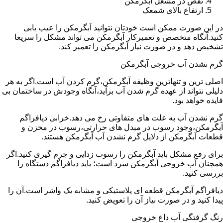
نقص در مشعل آبگرمکن
ارتفاع بالای شمعک
در این صورت ممکن است خودتان نتوانید آبگرمکن را عیب یابی
کنید.آنگاه متخصص و تعمیرکار آبگرمکن می تواند مشکل را سریعا
تشخیص دهد و در صورت نیاز آبگرمکن را تعمیر کند.
گرم نشدن آب خروجی آبگرمکن
اصلی ترین و تنهاترین وظیفه آبگرمکن،گرم کردن آب است.اگر به هر
دلیلی نتواند از عهده گرم شدن آب برآید،آنگاه وجودش در ساختمان بی
فایده خواهد بود.
گرم نشدن آب به علت های متفاوتی رخ می دهد.خرابی دیافراگم
آبگرمکن،وجود رسوب در مبدل های حرارتی،رسوب در مخزن و
قطعات آبگرمکن از دلایل گرم نشدن آب آبگرمکن هستند.
برای رفع مشکل باید آبگرمکن را رسوب زدایی و جرم گیری کنید.اگر
همچنان آب خروجی آبگرمکن سرد است؛ باید دیافراگم دستگاه را
بررسی کنید.
دیافراگم آبگرمکن قطعه ای پلاستیکی و مشابه یک واشر است.آن را
پیدا کنید و در صورت نیاز آن را تعویض کنید.
رنگ گرفتگی آب داغ خروجی