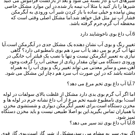
شیرهای آب و گاز بسته می شود و بعد از بازگشت فراموش می کنید
شیرها را باز کنید یا مثلا آب نیمه باز شده.در این موارد مشکل خاصی
پیش نیامده و خیلی ساده با باز کردن شیر آب ورودی به آبگرمکن
فشار آب نیز مثل قبل خواهد شد.اما مشکل اصلی وقتی است که
محفظه آب گرم،جرم گرفته باشد.
6.آب داغ بوی ناخوشایند دارد
تغییر رنگ و بوی آب نشان دهنده یک مشکل جدی در آبگرمکن است.آیا
تنها آب گرم بو می دهد یا آب سرد هم بوی نامطبوعی دارد؟ گاهی
نیازی به تعمیر آبگرمکن نیست و تنها با نصب یک فیلتر آب خانگی در
ورودی دستگاه می توان مقدار زیادی از سختی آب را گرفت.وجود
آهن،مس و سایر معدنی می تواند تغییر رنگ و بوی آب را به همراه
داشته باشد که در این صورت آب سرد هم دچار این مشکل می شود.
7.آیا آب داغ بوی تخم مرغ می دهد؟
اما اگر آب گرم بوی بدی دارد مشکل از غلظت بالای سولفات در لوله
است! بوی نامطبوع شبیه تخم مرغ از آب داغ نشانه جرم در لوله ها و
مخزن دستگاه است.برای تعمیر آبگرمکن دیواری و شستشوی مخزن
با همیاران تماس بگیرید.این بو اصلا طبیعی نیست و باید مخزن دستگاه
تمیز شود.
8.آیا آب داغ بوی تند سیر می دهد؟
اگر بوی سیر به مشام می رسد،مشکل از شیر گاز است.بوی گاز قوی