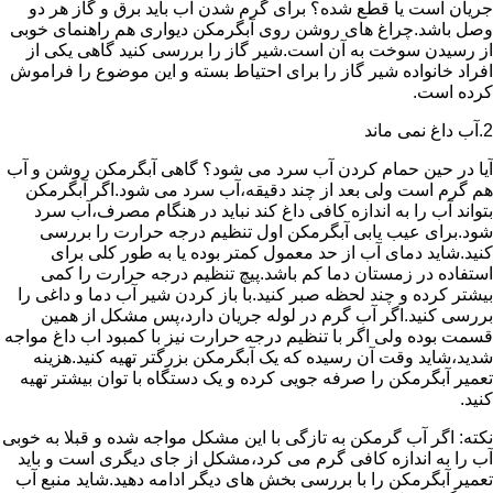
جریان است یا قطع شده؟ برای گرم شدن آب باید برق و گاز هر دو
وصل باشد.چراغ های روشن روی آبگرمکن دیواری هم راهنمای خوبی
از رسیدن سوخت به آن است.شیر گاز را بررسی کنید گاهی یکی از
افراد خانواده شیر گاز را برای احتیاط بسته و این موضوع را فراموش
کرده است.
2.آب داغ نمی ماند
آیا در حین حمام کردن آب سرد می شود؟ گاهی آبگرمکن روشن و آب
هم گرم است ولی بعد از چند دقیقه،آب سرد می شود.اگر آبگرمکن
بتواند آب را به اندازه کافی داغ کند نباید در هنگام مصرف،آب سرد
شود.برای عیب یابی آبگرمکن اول تنظیم درجه حرارت را بررسی
کنید.شاید دمای آب از حد معمول کمتر بوده یا به طور کلی برای
استفاده در زمستان دما کم باشد.پیچ تنظیم درجه حرارت را کمی
بیشتر کرده و چند لحظه صبر کنید.با باز کردن شیر آب دما و داغی را
بررسی کنید.اگر آب گرم در لوله جریان دارد،پس مشکل از همین
قسمت بوده ولی اگر با تنظیم درجه حرارت نیز با کمبود اب داغ مواجه
شدید،شاید وقت آن رسیده که یک آبگرمکن بزرگتر تهیه کنید.هزینه
تعمیر آبگرمکن را صرفه جویی کرده و یک دستگاه با توان بیشتر تهیه
کنید.
نکته: اگر آب گرمکن به تازگی با این مشکل مواجه شده و قبلا به خوبی
آب را به اندازه کافی گرم می کرد،مشکل از جای دیگری است و باید
تعمیر آبگرمکن را با بررسی بخش های دیگر ادامه دهید.شاید منبع آب