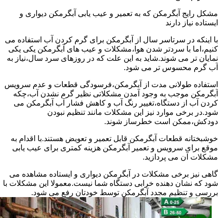
مشکل رایج آبگرمکن که به تعمیر و عیب یابی آبگرمکن دیواری و
ایستاده نیاز دارند
با اینکه در سرتاسر سال از آبگرمکن برای گرم کردن آب استفاده می
کنیم،اما با سردتر شدن هوا،مشکلات و عیب های آبگرمکن یکی یکی
نمایان تر می شوند.شاید به این علت که در روزهای سرد سال،نیاز به
آب گرم محسوس تر می شود.
استفاده طولانی مدت از آبگرمکن،فرسودگی قطعات و عدم سرویس
آبگرمکن موجب به وجود آمدن مشکلاتی نظیر گرم نشدن آب،چکه
کردن آب از دستگاه،تغییر رنگ آب و کاهش فشار آب آبگرمکن می
شود.در برخی موارد نیز این مشکلات مانند تنظیم نبودن
دودکش،ممکن است خطرساز شوند.
خوشبختانه قطعات آبگرمکن قابل تعمیر و تعویض هستند.با اقدام به
موقع برای سرویس و تعمیر آبگرمکن هزینه کمتری برای عیب یابی
مشکلات آن می پردازید.
گاهی نیز برخی مشکلات در آبگرمکن دیواری و ایستاده مشاهده می
شود که نشان دهنده خرابی دستگاه شما نیست.معمولا این مشکلات با
بررسی و تنظیم مجدد آبگرمکن توسط خودتان رفع می شود.