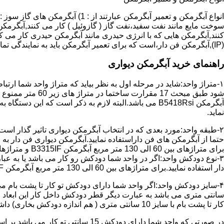
سوخت مایع مانند نفت سفید،نفت گاز ( گازوئیل ) کار می کنند,آبگرمکن 
(IP),آبگرمکن فن دار،است که برای تعمیر آبگرمکن باید به نمایندگی تماس حاصل فرمایید.
راهنمای خرید آبگرمکن دیواری
۱-متراژ واحد:شاید در مرحله اول به نظر بیاید که متراژ واحد شما ارت
آبگرمکن B5418Rsi می باشد.البته لازم به ذکر است که 
نماید.
حتما از آبگرمکن های فن داراستفاده نمایید.آبگرمکن دیواری فن دار 
برای متراژهای بین 60 الی 130 متر مربع آبگرمکن B3315IF و متراژهای بالای 130 متر مربع آبگرمکن B3318IF مناسب می باشد.
۳-نوع دودکش واحد:اگر در واحد شما دودکش رو کار می باشد یا به عبا
دار استفاده نمایید.برای متراژهای بین 60 الی 130 متر مربع آبگرمکن B3315IF و متراژهای بالای 130 متر مربع آبگرمکن B3318IF مناسب می باشد.
کار تا پشت بام با سایز 10 سانتی متری ( هم اندازه دودکش بخاری) داشته باشد تنها می توانید از آبگرمکن BX114 استفاده نمایید.
در صورتی که واحد شما دارای دودکش 15 سانتی تو کار می باشد بر اساس متراژ می توانید دستگاه های زیر را انتخاب نمایید: