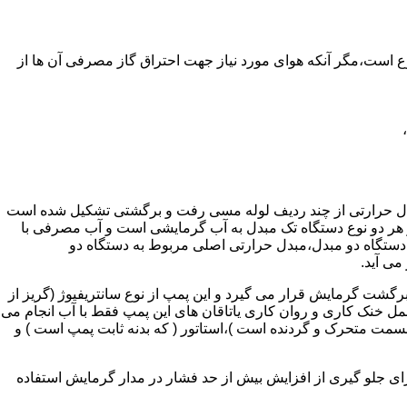
ر واحدهای مسکونی و غیر مسکونی که مسحت آن ها کمتر از 60 متر مربع باشد ممنوع است،مگر آنکه هوای مورد نیاز جهت احتراق گاز مصرفی آن ها از
دل حرارتی از چند ردیف لوله مسی رفت و برگشتی تشکیل شده است
ر هر دو نوع دستگاه تک مبدل به آب گرمایشی است و آب مصرفی با
ه دستگاه دو مبدل،مبدل حرارتی اصلی مربوط به دستگاه دو
می آید.
گشت گرمایش قرار می گیرد و این پمپ از نوع سانتریفیوژ (گریز از
 باشد،عمل خنک کاری و روان کاری یاتاقان های این پمپ فقط با آب انجام می
 قسمت متحرک و گردنده است )،استاتور ( که بدنه ثابت پمپ است ) و
رای جلو گیری از افزایش بیش از حد فشار در مدار گرمایش استفاده