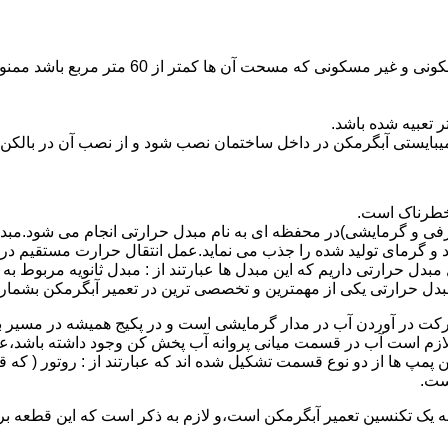
نصب وسایل گاز سوز پر مصرف مانند آبگرمکن د
یبایستی آبگرمکن در داخل ساختمان نصب شود و از نصب آن در بالکن،
 خطرناک است.
فی و گرمایشی)در محفظه ای به نام مبدل حرارتی انجام می شود.مب
د و گرمای تولید شده را جذب می نماید.عمل انتقال حرارت مستقیم د
دل حرارتی داریم که این مبدل ها عبارتند از : مبدل ثانویه مربوط ب
دل حرارتی یکی از مهمترین و تخصصی ترین در تعمیر آبگرمکن بشمار 
کت در آوردن آب در مدار گرمایشی است و در پکیج همیشه در مسیر بر
ملکرداین نوع پمپ لازم است آب در قسمت میانی پروانه آب پخش کن وجود داشته
 پمپ ها از دو نوع قسمت تشکیل شده اند که عبارتند از : روتور ( که
ست.
 به یک تکنسین تعمیر آبگرمکن است،و لازم به ذکر است که این قطعه ب