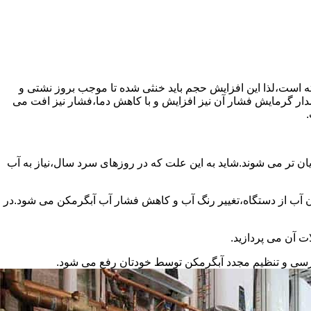
سته است،لذا این افزایش حجم باید خنثی شده تا موجب بروز نشتی و
دار گرمایش فشار آن نیز افزایش و با کاهش دما،فشار نیز افت می
.
ان تر می شوند.شاید به این علت که در روزهای سرد سال،نیاز به آب
ب از دستگاه،تغییر رنگ آب و کاهش فشار آب آبگرمکن می شود.در
ت آن می پردازید.
ررسی و تنظیم مجدد آبگرمکن توسط خودتان رفع می شود.