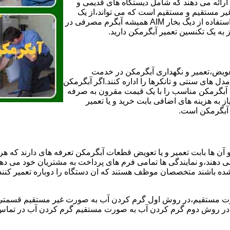
ائه می دهند که شامل دیستگاه های قدیمی و
لن و همچنین مخازن آب غیر مستقیم و مستقیم است که می تواند،از یک
سیستم دیگ بخار با کارآمدترین دیگهای آب مصرفی نیاز دارید و شما با استفاده از دیگ بخار AIM همیشه آبگرم مصرفی در
ز به یک تکنسین تعمیر آبگرمکن دارید.
عویض،تعمیر و نگهداری آبگرمکن در خدمت
 های سنتی و تانکرها را اداره کنند.اگر آبگرمکن
کند آبگرمکن مناسب را با یک قیمت مقرون به صرفه
ز به هزینه های اضافی بابت خرید و یا تعمیر
ر آبگرمکن است.
آن ها بابت تعمیر و یا تعویض قطعات آبگرمکن تعرفه های دارند که هر 
می دهند،و نمایندگی ها تمامی فرم های پرداخت به مشتریان خود می دهند
ده باشند متخصصان موظف هستند که ان دستگاه را دوباره تعمیر کنند و
 مستقیم،در روش اول گرم کردن آب به صورت غیر مستقیم قسمتی از 
ر روش دوم گرم کردن آب به صورت مستقیم گرم کردن آب در تماس مس