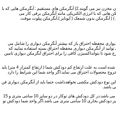
انواع آبگرمکن و تعمیر آبگرمکن عبارتند از : 1) آبگرمکن های گاز سوز : آب گرمکن های آنی دیواری,آبگرمکن های مخزن دار,آبگرمکن های بدون مخزن نیز می گویند.2) آبگرمکن های مستقیم : آبگرمکن هایی که با
ن هایی که با انرژی الکتریکی مانند آبگرمکن برقی کار می
 : آبگرمکن شمعک دار ( ترموکوپلی ) | آبگرمکن بدون شمعک ( آیونایز ),آبگرمکن پیلوت موقت
کن دیواری محفظه احتراق باز که بیشتر آبگرمکن دیواری را شامل می
 ممنوع می باشد.پس اگر متراژ واحدشما کمتر از 60 متر مربع می باشدتنها می توانید از آبگرمکن دیواری محفظه احتراق بسته استفاده نمایید که
ه خارج شود تا بتوانداکسیژن کافی را برای احتراق آبگرمکن دیواری تامین
۲-طبقه واحد:مورد بعدی که در انتخاب آبگرمکن دیواری تاثیر گذار است طبقه وقوع ساختمان است،اگر واحد شما در طبقه آخرساختمان واقع شده است به علت ارتفاع کم دودکش شما ( ارتفاع کمتراز 4 متر) باید
روج محصولات احتراق می نماید.اگر واحد شما این شرایط را دارد
ه این نوع دودکش مکشی نخواهدداشت حتما باید از آبگرمکن دیواری فن
۴-سایز دودکش واحد:اگر واحد شما دارای دودکش تو کار تا پشت بام می باشد سایز این دودکش تعیین کننده نوع آبگرمکن دیواری انتخابی شما می باشد.در کل دودکش های توکار در دو سایز 10 سانتی متری و 15
سانتی متری می باشد به عبارت دیگر قطر دودکش داخل کار این ابعاد می باشد.برای اینکه بهتر بتوانیم منظورمان را برسانیم دودکش های سایز دودکش بخاری 10 سانتی متری می باشد.اگر واحد شما دودکش تو