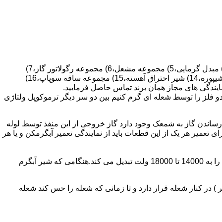
قطعات ساختمان آب گرم کن های دیواری شمعک دار عبارتند از : 1) کلاهک تعدیل،2) کلاهک تعدیل جریان دودکش،3) صفحه پشتی آبگرمکن،4) مبدل گرمایی،5) مجموعه مشعل،6) مجموعه رگولاتور گاز،7)
مجموعه رگولاتور آب،8) رویه آبگرمکن،9) صفحه پشتی آبگرمکن،10) رگولاتور آب در آبگرمکن های شمعک دار،11) بدنه،12) قاب برنجی،13) شیپوره،14) شیر احتراق آهسته،15) مجموعه ساقه سوپاپ،16)
و فلز را توسط شعله ای گرم کنیم بین دو سر دیگر ترموکوپل ولتاژی
ساندن گاز به شمعک وجود دارد گاز خروجی از این منفذ توسط لوله
عمیر هر یک از این قطعات باید از نمایندگی تعمیر آبگرمکن و یا هر
برد کنترل آبگرمکن:نیروی محرکه این برد از یک آدابتور یا دو عدد باتری 1/5 ولت تامین می شود.برای ایجاد جرقه یک تراس افزاینده این 3 ولت را به 14000 تا 18000 ولت تبدیل می کند.هنگامی که شیر آبگرم
در کنار شعله قرار دارد و تا زمانی که شعله را حس کند شعله