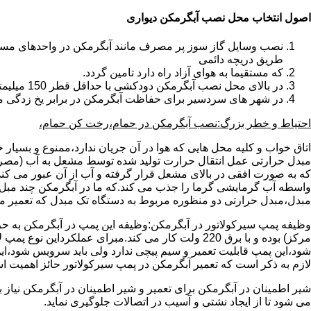
اصول انتخاب محل نصب آبگرمکن دیواری
طریق دریچه دائمی
که مستقیما به هوای آزاد راه دارد تامین گردد.
در بالای محل نصب آبگرمکن دودکشی با حداقل قطر 150 میلیمتر تعبیه شده باشد.
در شهر های سردسیر برای حفاظت آبگرمکن در برابر یخ زدگی م
احتیاط و خطر بزرگ:نصب آبگرمکن در حمام،رخت کن حمام،
اتاق خواب و کلیه محل هایی که هوا در آن جریان ندارد،ممنوع و بسیار
مبدل حرارتی عمل انتقال حرارت تولید شده توسط مشعل به آب (مصر
که به صورت افقی در بالای مشعل قرار گرفته و آب از آن عبور می کن
واسطه آب گرمایشی گرما را جذب می کند.که ما در آبگرمکن چند مبل مب
مبدل،مبدل حرارتی دو منظوره مربوط به دستگاه تک مبدل که تعمیر مب
وظیفه پمپ سیرکولاتور در آبگرمکن:وظیفه این پمپ در آبگرمکن به حر
مرکز) بوده و با برق 220 ولت کار می کند.مبرای ع
شود،این پمپ قابلیت تعمیر و سیم پیچی ندارد ولی باید سرویس شود،این
لازم به ذکر است که تعمیر آبگرمکن در پمپ سیرکولاتور حائز اهمیت ا
شیر اطمینان در آبگرمکن برای تعمیر و شیر اطمینان در آبگرمکن نیاز
می شود تا از ایجاد نشتی و آسیب در اتصالات جلوگیری نماید.