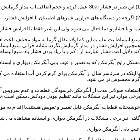
1) این شیر در فشار 3bar عمل کرده و حجم اضافی آب مدار گرمایش را تخلیه می کند.
2) اگرچه در دستگاه های حرارتی شیرهای اطمینان با افزایش فشار،
دما و یا فشار و دما فعال می شوند ولی این شیر فقط با افزایش فشار
منبع انبساط بت علم به این که اولا،انتقال گرما به مواد مختلف باعث
همچنین افزایش فشار در مدار گرمایش نگردد،نشانه خرابی منبع انبساط
کند.دلایل افت فشار عبارتند از : کم و یا زیاد بودن فشار باد منبع انب
مشکل رایج آبگرمکن که به تعمیر و عیب یابی آبگرمکن دیواری و ایستاده 
با اینکه در سرتاسر سال از آبگرمکن برای گرم کردن آب استفاده می ک
گرم محسوس تر می شود.
استفاده طولانی مدت از آبگرمکن،فرسودگی قطعات و عدم سرویس آبگ
برخی موارد نیز این مشکلات مانند تنظیم نبودن دودکش،ممکن است خ
خوشبختانه قطعات آبگرمکن قابل تعمیر و تعویض هستند.با اقدام به م
گاهی نیز برخی مشکلات در آبگرمکن دیواری و ایستاده مشاهده می شو
عیب یابی آبگرمکن دیواری
انواع مدل ها و برندهای آبگرمکن در ایران موجود است.یکی از انواع بر