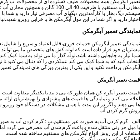
تعمیر آبگرمکن همه محصولات طیف گسترده ای از محصولات آب گرم ار
مخازن آب مستقیم با ظرفیت 40 الی 100 گا
اختیار دارید و اگر شما در این مول آبگرمکن ها با خرابی روبرو شدید،نیا
نمایندگی تعمیر آبگرمکن
نمایندگی تعمیر آبگرمکن خدمات فوری،قابل اعتماد و سریع را شامل ت
مشتریان خود قرار داده است که لوله کش های متخصص ما می توانند مدل
شما نیاز به جابجایی داشته باشد،لوله گذار ما می تواند به شما کمک 
انتخاب کنید که به شما کمک می کند عملکردی را که دنبال می کنید.تا نیا
آبگرمکن پرداخت نکنید و این یکی از بهترین ویژگی های نمایندگی تعمی
قیمت تعمیر آبگرمکن
قیمت تعمیر آبگرم کن همان طور که می دانید با یکدیگر متفاوت است و 
اعلام می کنند و نمایندگی ها قیمت های پیشنهادی را بهمشتریان ارائه 
ها می دهند و اگر در این مدت با همان مشکلات در دستگاه خود روبرو ش
روش گرم کردن آب
الف : گرم کردن آب به صورت غیر مستقیم،ب : گرم کردن آب به صورت
یا مبل حرارتی منتقل شده و باعث گرم شدن آب مصرفی می گردد.اماد
استفاده از این روش انواع آبگرمکن های مستقیم ساخته شده است.
انواع آبگرمکن و تعمیر آبگرمکن