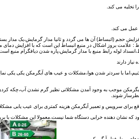
 عمل می کند.
 افزایش حجم (اتبساط) آن ها می گردد و ثانیا مدار گرمایش،یک مدار ب
 : علامت بروز اشکال در منبع انبساط این است که با افزایش دمای م
ساط،انسداد لوله رابط منبع با مدار گرمایش،پاره شدن دیافگرام منبع است
نیاز دارند
نیم،اما با سردتر شدن هوا،مشکلات و عیب های آبگرمکن یکی یکی نمای
رمکن موجب به وجود آمدن مشکلاتی نظیر گرم نشدن آب،چکه کردن آ
طرساز شوند.
وقع برای سرویس و تعمیر آبگرمکن هزینه کمتری برای عیب یابی مشکلا
د که نشان دهنده خرابی دستگاه شما نیست.معمولا این مشکلات با ب
ندهای پرطرفدار آبگرمکن