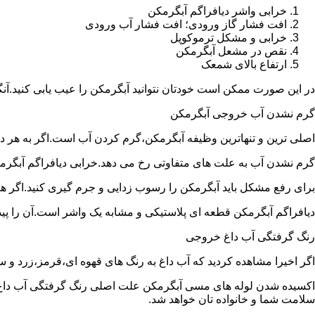
خرابی واشر دیافراگم آبگرمکن
افت فشار گاز ورودی؛ افت فشار آب ورودی
خرابی و مشکل ترموکوپل
نقص در مشعل آبگرمکن
ارتفاع بالای شمعک
در این صورت ممکن است خودتان نتوانید آبگرمکن را عیب یابی کنید.آن
گرم نشدن آب خروجی آبگرمکن
اصلی ترین و تنهاترین وظیفه آبگرمکن،گرم کردن آب است.اگر به هر دلی
گرم نشدن آب به علت های متفاوتی رخ می دهد.خرابی دیافراگم آبگر
برای رفع مشکل باید آبگرمکن را رسوب زدایی و جرم گیری کنید.اگر ه
دیافراگم آبگرمکن قطعه ای پلاستیکی و مشابه یک واشر است.آن را پیدا 
رنگ گرفتگی آب داغ خروجی
اگر اخیرا مشاهده کردید که آب داغ به رنگ های قهوه ای،قرمز،زرد و
اکسیده شدن لوله های مسی آبگرمکن علت اصلی رنگ گرفتگی آب داغ ا
سلامت شما و خانواده تان خواهد شد.