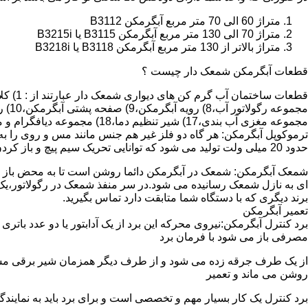
متراژ 60 الی 70 متر مربع آبگرمکن B3112
متراژ 70 الی 130 متر مربع آبگرمکن B3115 یا B3215i
متراژ بالاتر از 130 متر مربع آبگرمکن B3118 یا B3218i
قطعات آبگرمکن شمعک دار چیست ؟
مجموعه مغزی آب بندی،17) شیر تنظیم دما،18) مجموعه دیافگرام و میل سوپاپ آب 19) ترموکوپل و … که ما برای تعمیر آبگرمکن باید به نمایندگی های مجاز همان برند تماس حاصل فرمایید.
ترموکوپل آبگرمکن: هر گاه دو فلز غیر هم جنس مانند مس و روی را به
حدود 20 میلی ولت تولید می شود که توانایی تحریک سیم پیچ و باز کردن شیر مغناطیسی وسایل گاز سوز را در مدت 20 ثانیه دارد.
شمعک آبگرمکن: شمعک در آبگرمکن دائما روشن است تا به محض باز شد
ای به نازل شمعک رسانیده می شود.در سر منفذ شمعک در رگولاتور،یک ص
برند دیگری که با دستگاه شما متابقت دارد تماس بگیرید.
تعمیر آبگرمکن
مصرفی باز می شود با فرمان برد
از یک طرف جرقه زده می شود و از طرف دیگر همزمان شیر برقی مسیر گ
روشن می ماند و تعمیر
برد کنترل یک کار بسیار مهم و تخصصی است و برای برد باید به نمای