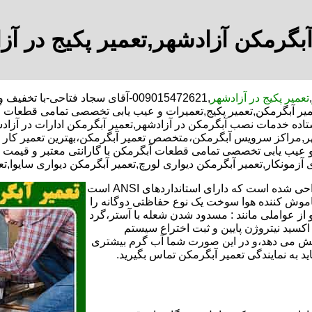
آبگرمکن آزادشهر,تعمیر پکیج در آز
,
تعمیر پکیج در آزادشهر
,009015472621-آقای سجاد فتاحی-با
عمیر آبگرمکن,تعمیر پکیج,تعمیرات و عیب یابی تخصصی تمامی قطعات آ
ستاده خدمات نصب آبگرمکن در آزادشهر,تعمیر آبگرمکن ادارات در آزادش
ادشهر,مراکز سرویس آبگرمکن،متخصص تعمیر آبگرمکن،بهترین تعمیر ک
و عیب یابی تخصصی تمامی قطعات آبگرمکن با گارانتی معتبر و قیمت م
ی آزمونکار,تعمیر آبگرمکن دیواری لورچ,تعمیر آبگرمکن دیواری سایوا,ت
تعمیر آبگرمکن گازی،آبگرمکن برقی یا آبگرمکن ایستاده ​ آبگرمکن طراحی شده است که دارای استانداردهای ANSI است
خاموش کننده هوا سوخت یک نوع حفاظتی دوگانه را
 از عواملی مانند : مسدود شدن شعله با آستر،گرد
می کندو با طراحی NOX و با استفاده از اکسید نیتروژن پایین و ثبت اختراع سیستم
ا کاهش می دهد،و در این صورت شما آب گرم بیشتری
اید به نمایندگی تعمیر آبگرمکن تماس بگیرید.