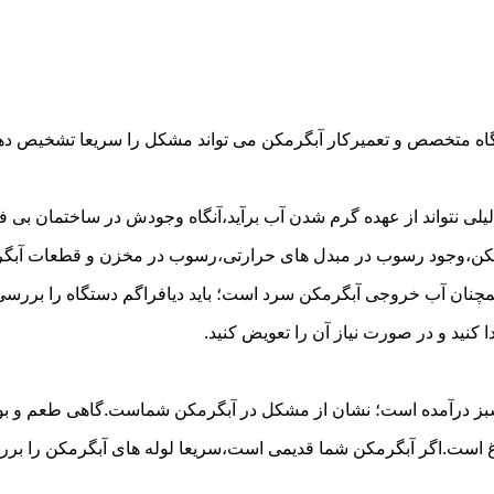
گاه متخصص و تعمیرکار آبگرمکن می تواند مشکل را سریعا تشخیص دهد 
لی نتواند از عهده گرم شدن آب برآید،آنگاه وجودش در ساختمان بی فای
مکن،وجود رسوب در مبدل های حرارتی،رسوب در مخزن و قطعات آبگرم
مچنان آب خروجی آبگرمکن سرد است؛ باید دیافراگم دستگاه را بررسی 
کنید و در صورت نیاز آن را تعویض کنید.
 سبز درآمده است؛ نشان از مشکل در آبگرمکن شماست.گاهی طعم و بوی 
ست.اگر آبگرمکن شما قدیمی است،سریعا لوله های آبگرمکن را بررسی