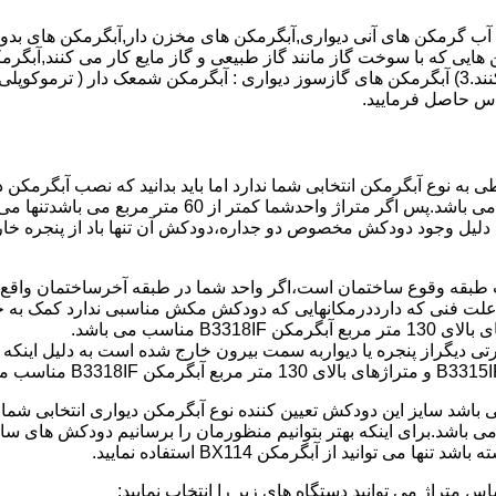
هایی که با سوخت گاز مانند گاز طبیعی و گاز مایع کار می کنند,آبگرمک
کنند,آبگرمکن هایی که با انرژی حیدری مانند آبگرمکن حیدری کار می کنند.3) آبگرمکن های گازسوز دیواری
باطی به نوع آبگرمکن انتخابی شما ندارد اما باید بدانید که نصب آبگرم
شود طبق مبحث 17 مقرارت ساختما در متراژ های زیر 60 متر
این دستگاه به دلیل وجود دودکش مخصوص دو جداره،دودکش آن تنها باد از پنجر
به علت فنی که دارددرمکانهایی که دودکش مکش مناسبی ندارد کمک به خ
رتی دیگراز پنجره یا دیواربه سمت بیرون خارج شده است به دلیل اینک