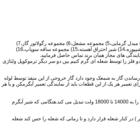
قطعات ساختمان آب گرم کن های دیواری شمعک دار عبارتند از : 1) کلاهک تعدیل،2) کلاهک تعدیل جریان دودکش،3) صفحه پشتی آبگرمکن،4) مبدل گرمایی،5) مجموعه مشعل،6) مجموعه رگولاتور گاز،7)
مجموعه رگولاتور آب،8) رویه آبگرمکن،9) صفحه پشتی آبگرمکن،10) رگولاتور آب در آبگرمکن های شمعک دار،11) بدنه،12) قاب برنجی،13) شیپوره،14) شیر احتراق آهسته،15) مجموعه ساقه سوپاپ،16)
و فلز را توسط شعله ای گرم کنیم بین دو سر دیگر ترموکوپل ولتاژی
ساندن گاز به شمعک وجود دارد گاز خروجی از این منفذ توسط لوله
عمیر هر یک از این قطعات باید از نمایندگی تعمیر آبگرمکن و یا هر
برد کنترل آبگرمکن:نیروی محرکه این برد از یک آدابتور یا دو عدد باتری 1/5 ولت تامین می شود.برای ایجاد جرقه یک تراس افزاینده این 3 ولت را به 14000 تا 18000 ولت تبدیل می کند.هنگامی که شیر آبگرم
در کنار شعله قرار دارد و تا زمانی که شعله را حس کند شعله