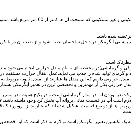
نصب وسایل گاز سوز پر مصرف مانند آبگرمکن د
یبایستی آبگرمکن در داخل ساختمان نصب شود و از نصب آن در بالکن،
 خطرناک است.
فی و گرمایشی)در محفظه ای به نام مبدل حرارتی انجام می شود.مب
د و گرمای تولید شده را جذب می نماید.عمل انتقال حرارت مستقیم د
دل حرارتی داریم که این مبدل ها عبارتند از : مبدل ثانویه مربوط ب
دل حرارتی یکی از مهمترین و تخصصی ترین در تعمیر آبگرمکن بشمار 
کت در آوردن آب در مدار گرمایشی است و در پکیج همیشه در مسیر بر
ملکرداین نوع پمپ لازم است آب در قسمت میانی پروانه آب پخش کن وجود داشته
 پمپ ها از دو نوع قسمت تشکیل شده اند که عبارتند از : روتور ( که
ست.
 به یک تکنسین تعمیر آبگرمکن است،و لازم به ذکر است که این قطعه ب