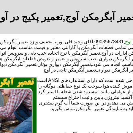
میر آبگرمکن آوج,تعمیر پکیج در آو
 آوج
,09035673431-آقای وحید قلی پور-با تخفیف ویژه تعمیر 
ی تمامی قطعات آبگرمکن با گارانتی معتبر و قیمت مناسب انجام می ش
ادارات در آوج,تعمیر آبگرمکن با نرخ اتحاده,عیب یابی و سرویس انواع
 ابگرمکن دیواری نصب،سرویس و تعمیر و تعویض قطعات آبگرمکن های 
ب انجام می شود.,تعمیر آبگرمکن دیواری بوتان,تعمیر آبگرمکن دیواری
یر آبگرمکن دیواری,تعمیر آبگرمکن تاچی در آوج,
تعمیر آبگرمکن گازی،آبگرمکن برقی یا آبگرمکن ایستاده ​ آبگرمکن طراحی شده است که دارای استانداردهای ANSI است
خاموش کننده هوا سوخت یک نوع حفاظتی دوگانه را
 از عواملی مانند : مسدود شدن شعله با آستر،گرد
می کندو با طراحی NOX و با استفاده از اکسید نیتروژن پایین و ثبت اختراع سیستم
ا کاهش می دهد،و در این صورت شما آب گرم بیشتری
اید به نمایندگی تعمیر آبگرمکن تماس بگیرید.