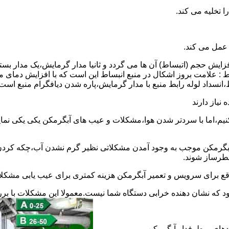
 عمل می کند.
 افزایش حجم (اتبساط) آن ها می گردد و ثانیا مدار گرمایش،یک مدار ب
 : علامت بروز اشکال در منبع انبساط این است که با افزایش دمای م
ساط،انسداد لوله رابط منبع با مدار گرمایش،پاره شدن دیافگرام منبع است
نیاز دارند
نیم،اما با سردتر شدن هوا،مشکلات و عیب های آبگرمکن یکی یکی نمای
رمکن موجب به وجود آمدن مشکلاتی نظیر گرم نشدن آب،چکه کردن آ
طرساز شوند.
وقع برای سرویس و تعمیر آبگرمکن هزینه کمتری برای عیب یابی مشکلا
د که نشان دهنده خرابی دستگاه شما نیست.معمولا این مشکلات با ب
ندهای پرطرفدار آبگرمکن