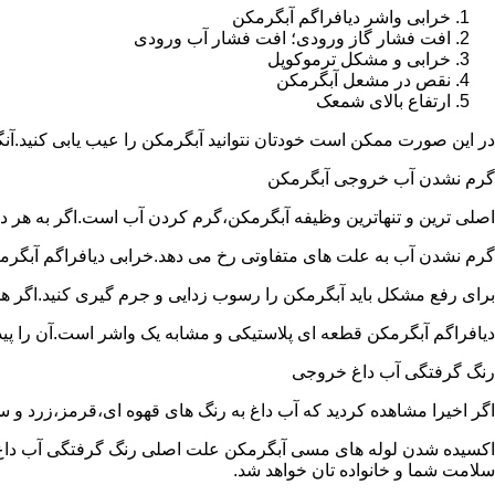
خرابی واشر دیافراگم آبگرمکن
افت فشار گاز ورودی؛ افت فشار آب ورودی
خرابی و مشکل ترموکوپل
نقص در مشعل آبگرمکن
ارتفاع بالای شمعک
در این صورت ممکن است خودتان نتوانید آبگرمکن را عیب یابی کنید.آن
گرم نشدن آب خروجی آبگرمکن
اصلی ترین و تنهاترین وظیفه آبگرمکن،گرم کردن آب است.اگر به هر دلی
گرم نشدن آب به علت های متفاوتی رخ می دهد.خرابی دیافراگم آبگر
برای رفع مشکل باید آبگرمکن را رسوب زدایی و جرم گیری کنید.اگر ه
دیافراگم آبگرمکن قطعه ای پلاستیکی و مشابه یک واشر است.آن را پیدا 
رنگ گرفتگی آب داغ خروجی
اگر اخیرا مشاهده کردید که آب داغ به رنگ های قهوه ای،قرمز،زرد و
اکسیده شدن لوله های مسی آبگرمکن علت اصلی رنگ گرفتگی آب داغ ا
سلامت شما و خانواده تان خواهد شد.