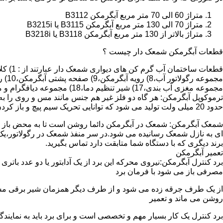
متراژ 60 الی 70 متر مربع آبگرمکن B3112
متراژ 70 الی 130 متر مربع آبگرمکن B3115 یا B3215i
متراژ بالاتر از 130 متر مربع آبگرمکن B3118 یا B3218i
قطعات آبگرمکن شمعک دار چیست ؟
مجموعه مغزی آب بندی،17) شیر تنظیم دما،18) مجموعه دیافگرام و میل سوپاپ آب 19) ترموکوپل و … که ما برای تعمیر آبگرمکن باید به نمایندگی های مجاز همان برند تماس حاصل فرمایید.
ترموکوپل آبگرمکن: هر گاه دو فلز غیر هم جنس مانند مس و روی را به
حدود 20 میلی ولت تولید می شود که توانایی تحریک سیم پیچ و باز کردن شیر مغناطیسی وسایل گاز سوز را در مدت 20 ثانیه دارد.
شمعک آبگرمکن: شمعک در آبگرمکن دائما روشن است تا به محض باز شد
ای به نازل شمعک رسانیده می شود.در سر منفذ شمعک در رگولاتور،یک ص
برند دیگری که با دستگاه شما متابقت دارد تماس بگیرید.
تعمیر آبگرمکن
مصرفی باز می شود با فرمان برد
از یک طرف جرقه زده می شود و از طرف دیگر همزمان شیر برقی مسیر گ
روشن می ماند و تعمیر
برد کنترل یک کار بسیار مهم و تخصصی است و برای برد باید به نمای