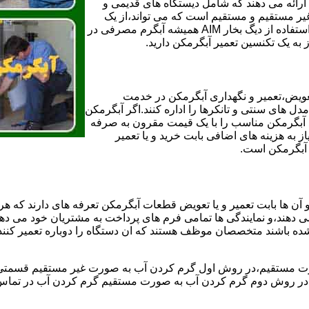
ائه می دهند که شامل دیستگاه های قدیمی و
لن و همچنین مخازن آب غیر مستقیم و مستقیم است که می تواند،از یک
سیستم دیگ بخار با کارآمدترین دیگهای آب مصرفی نیاز دارید و شما با استفاده از دیگ بخار AIM همیشه آبگرم مصرفی در
ز به یک تکنسین تعمیر آبگرمکن دارید.
عویض،تعمیر و نگهداری آبگرمکن در خدمت
 های سنتی و تانکرها را اداره کنند.اگر آبگرمکن
کند آبگرمکن مناسب را با یک قیمت مقرون به صرفه
ز به هزینه های اضافی بابت خرید و یا تعمیر
ر آبگرمکن است.
آن ها بابت تعمیر و یا تعویض قطعات آبگرمکن تعرفه های دارند که هر 
می دهند،و نمایندگی ها تمامی فرم های پرداخت به مشتریان خود می دهند
ده باشند متخصصان موظف هستند که ان دستگاه را دوباره تعمیر کنند و
 مستقیم،در روش اول گرم کردن آب به صورت غیر مستقیم قسمتی از 
ر روش دوم گرم کردن آب به صورت مستقیم گرم کردن آب در تماس مس