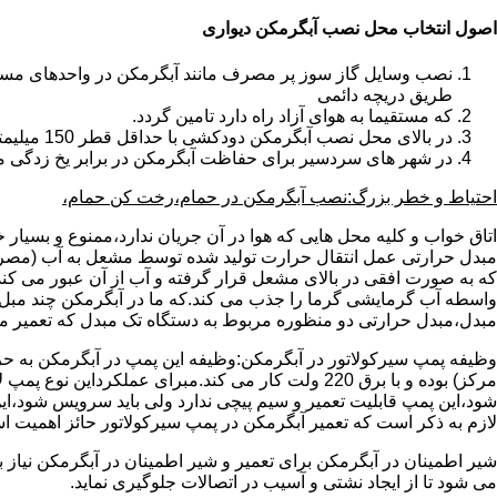
اصول انتخاب محل نصب آبگرمکن دیواری
طریق دریچه دائمی
که مستقیما به هوای آزاد راه دارد تامین گردد.
در بالای محل نصب آبگرمکن دودکشی با حداقل قطر 150 میلیمتر تعبیه شده باشد.
در شهر های سردسیر برای حفاظت آبگرمکن در برابر یخ زدگی م
احتیاط و خطر بزرگ:نصب آبگرمکن در حمام،رخت کن حمام،
اتاق خواب و کلیه محل هایی که هوا در آن جریان ندارد،ممنوع و بسیار
مبدل حرارتی عمل انتقال حرارت تولید شده توسط مشعل به آب (مصر
که به صورت افقی در بالای مشعل قرار گرفته و آب از آن عبور می کن
واسطه آب گرمایشی گرما را جذب می کند.که ما در آبگرمکن چند مبل مب
مبدل،مبدل حرارتی دو منظوره مربوط به دستگاه تک مبدل که تعمیر مب
وظیفه پمپ سیرکولاتور در آبگرمکن:وظیفه این پمپ در آبگرمکن به حر
مرکز) بوده و با برق 220 ولت کار می کند.مبرای ع
شود،این پمپ قابلیت تعمیر و سیم پیچی ندارد ولی باید سرویس شود،این
لازم به ذکر است که تعمیر آبگرمکن در پمپ سیرکولاتور حائز اهمیت ا
شیر اطمینان در آبگرمکن برای تعمیر و شیر اطمینان در آبگرمکن نیاز
می شود تا از ایجاد نشتی و آسیب در اتصالات جلوگیری نماید.