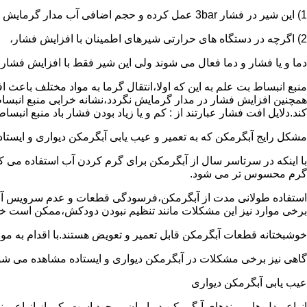
1) این شیر در فشار 3bar عمل کرده و حجم اضافی آب مدار گرمایش را تخلیه می کند.
2) اگرچه در دستگاه های حرارتی شیرهای اطمینان با افزایش فشار،
دما و یا فشار و دما فعال می شوند ولی این شیر فقط با افزایش فشار
منبع انبساط بت علم به این که اولا،انتقال گرما به مواد مختلف باعث
همچنین افزایش فشار در مدار گرمایش نگردد،نشانه خرابی منبع انبساط
کند.دلایل افت فشار عبارتند از : کم و یا زیاد بودن فشار باد منبع انب
مشکل رایج آبگرمکن که به تعمیر و عیب یابی آبگرمکن دیواری و ایستاده 
با اینکه در سرتاسر سال از آبگرمکن برای گرم کردن آب استفاده می ک
گرم محسوس تر می شود.
استفاده طولانی مدت از آبگرمکن،فرسودگی قطعات و عدم سرویس آبگ
برخی موارد نیز این مشکلات مانند تنظیم نبودن دودکش،ممکن است خ
خوشبختانه قطعات آبگرمکن قابل تعمیر و تعویض هستند.با اقدام به م
گاهی نیز برخی مشکلات در آبگرمکن دیواری و ایستاده مشاهده می شو
عیب یابی آبگرمکن دیواری
انواع مدل ها و برندهای آبگرمکن در ایران موجود است.یکی از انواع بر