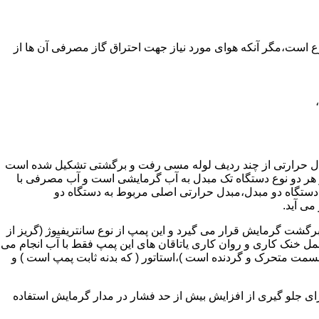
ر واحدهای مسکونی و غیر مسکونی که مسحت آن ها کمتر از 60 متر مربع باشد ممنوع است،مگر آنکه هوای مورد نیاز جهت احتراق گاز مصرفی آن ها از
دل حرارتی از چند ردیف لوله مسی رفت و برگشتی تشکیل شده است
ر هر دو نوع دستگاه تک مبدل به آب گرمایشی است و آب مصرفی با
ه دستگاه دو مبدل،مبدل حرارتی اصلی مربوط به دستگاه دو
می آید.
گشت گرمایش قرار می گیرد و این پمپ از نوع سانتریفیوژ (گریز از
 باشد،عمل خنک کاری و روان کاری یاتاقان های این پمپ فقط با آب انجام می
 قسمت متحرک و گردنده است )،استاتور ( که بدنه ثابت پمپ است ) و
رای جلو گیری از افزایش بیش از حد فشار در مدار گرمایش استفاده