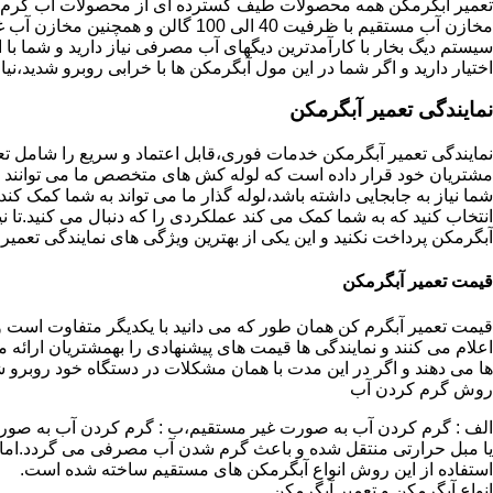
تعمیر آبگرمکن همه محصولات طیف گسترده ای از محصولات آب گرم ار
مخازن آب مستقیم با ظرفیت 40 الی 100 گا
اختیار دارید و اگر شما در این مول آبگرمکن ها با خرابی روبرو شدید،نیا
نمایندگی تعمیر آبگرمکن
نمایندگی تعمیر آبگرمکن خدمات فوری،قابل اعتماد و سریع را شامل ت
مشتریان خود قرار داده است که لوله کش های متخصص ما می توانند مدل
شما نیاز به جابجایی داشته باشد،لوله گذار ما می تواند به شما کمک 
انتخاب کنید که به شما کمک می کند عملکردی را که دنبال می کنید.تا نیا
آبگرمکن پرداخت نکنید و این یکی از بهترین ویژگی های نمایندگی تعمی
قیمت تعمیر آبگرمکن
قیمت تعمیر آبگرم کن همان طور که می دانید با یکدیگر متفاوت است و 
اعلام می کنند و نمایندگی ها قیمت های پیشنهادی را بهمشتریان ارائه 
ها می دهند و اگر در این مدت با همان مشکلات در دستگاه خود روبرو ش
روش گرم کردن آب
الف : گرم کردن آب به صورت غیر مستقیم،ب : گرم کردن آب به صورت
یا مبل حرارتی منتقل شده و باعث گرم شدن آب مصرفی می گردد.اماد
استفاده از این روش انواع آبگرمکن های مستقیم ساخته شده است.
انواع آبگرمکن و تعمیر آبگرمکن