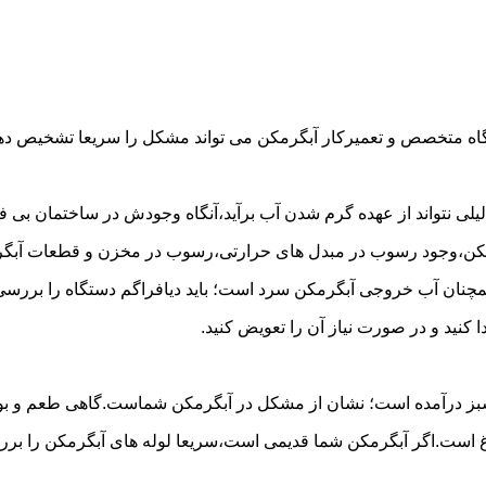
گاه متخصص و تعمیرکار آبگرمکن می تواند مشکل را سریعا تشخیص دهد 
لی نتواند از عهده گرم شدن آب برآید،آنگاه وجودش در ساختمان بی فای
مکن،وجود رسوب در مبدل های حرارتی،رسوب در مخزن و قطعات آبگرم
مچنان آب خروجی آبگرمکن سرد است؛ باید دیافراگم دستگاه را بررسی 
کنید و در صورت نیاز آن را تعویض کنید.
 سبز درآمده است؛ نشان از مشکل در آبگرمکن شماست.گاهی طعم و بوی 
ست.اگر آبگرمکن شما قدیمی است،سریعا لوله های آبگرمکن را بررسی