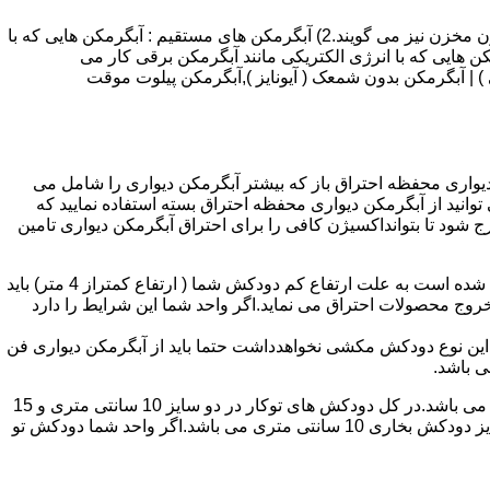
انواع آبگرمکن و تعمیر آبگرمکن عبارتند از : 1) آبگرمکن های گاز سوز : آب گرمکن های آنی دیواری,آبگرمکن های مخزن دار,آبگرمکن های بدون مخزن نیز می گویند.2) آبگرمکن های مستقیم : آبگرمکن هایی که با
ن هایی که با انرژی الکتریکی مانند آبگرمکن برقی کار می
 : آبگرمکن شمعک دار ( ترموکوپلی ) | آبگرمکن بدون شمعک ( آیونایز ),آبگرمکن پیلوت موقت
کن دیواری محفظه احتراق باز که بیشتر آبگرمکن دیواری را شامل می
 ممنوع می باشد.پس اگر متراژ واحدشما کمتر از 60 متر مربع می باشدتنها می توانید از آبگرمکن دیواری محفظه احتراق بسته استفاده نمایید که
ه خارج شود تا بتوانداکسیژن کافی را برای احتراق آبگرمکن دیواری تامین
۲-طبقه واحد:مورد بعدی که در انتخاب آبگرمکن دیواری تاثیر گذار است طبقه وقوع ساختمان است،اگر واحد شما در طبقه آخرساختمان واقع شده است به علت ارتفاع کم دودکش شما ( ارتفاع کمتراز 4 متر) باید
روج محصولات احتراق می نماید.اگر واحد شما این شرایط را دارد
ه این نوع دودکش مکشی نخواهدداشت حتما باید از آبگرمکن دیواری فن
۴-سایز دودکش واحد:اگر واحد شما دارای دودکش تو کار تا پشت بام می باشد سایز این دودکش تعیین کننده نوع آبگرمکن دیواری انتخابی شما می باشد.در کل دودکش های توکار در دو سایز 10 سانتی متری و 15
سانتی متری می باشد به عبارت دیگر قطر دودکش داخل کار این ابعاد می باشد.برای اینکه بهتر بتوانیم منظورمان را برسانیم دودکش های سایز دودکش بخاری 10 سانتی متری می باشد.اگر واحد شما دودکش تو