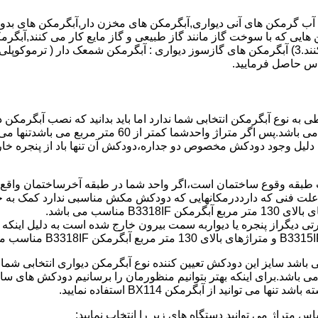
هایی که با سوخت گاز مانند گاز طبیعی و گاز مایع کار می کنند,آبگرمک
کنند,آبگرمکن هایی که با انرژی حیدری مانند آبگرمکن حیدری کار می کنند.3) آبگرمکن های گازسوز دیواری
باطی به نوع آبگرمکن انتخابی شما ندارد اما باید بدانید که نصب آبگرم
شود طبق مبحث 17 مقرارت ساختما در متراژ های زیر 60 متر
این دستگاه به دلیل وجود دودکش مخصوص دو جداره،دودکش آن تنها باد از پنجر
به علت فنی که دارددرمکانهایی که دودکش مکش مناسبی ندارد کمک به خ
رتی دیگراز پنجره یا دیواربه سمت بیرون خارج شده است به دلیل اینک