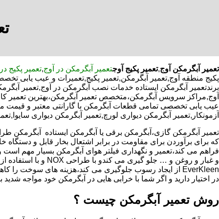
تع
تعمیر آبگرمکن آوج
,
تعمیر پکیج آوج
تعمیر آبگرمکن در آوج
,
تعمیر پکیج در
پکیج منطقه آوج,تعمیر آبگرمکن,تعمیر پکیج,تعمیرات و عیب یابی تخصص
برندتعمیر آبگرمکن ایستاده خدمات نصب آبگرمکن در آوج,تعمیر آبگرمکن 
آوج,مراکز سرویس آبگرمکن،متخصص تعمیر آبگرمکن،بهترین تعمیر کار
عیب یابی تخصصی تمامی قطعات آبگرمکن با گارانتی معتبر و قیمت مناس
آزمونکار,تعمیر آبگرمکن دیواری لورچ,تعمیر آبگرمکن دیواری سایوا,تعم
که برای برآوردن برای مقاومت در برابر اشتعال بخار قابل و دستگاه 
فراهم می کند،تعمیر و نگهداری فیلتر هوای آبگرمکن بسیار مهم است و
و غبار و روغن و … جلو گیری 
EverKleen از ایجاد رسوب جلوگیری می کند،هزینه های سوخت ر
در اختیار دارید و اگر شما با خرابی هایی در آبگرمکن خود مواجه شدید ب
روش تعمیر آبگرمکن چیست ؟