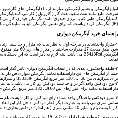
سوخت مایع مانند نفت سفید،نفت گاز ( گازوئیل ) کار می کنند,آبگرمکن 
(IP),آبگرمکن فن دار،است که برای تعمیر آبگرمکن باید به نمایندگی تماس حاصل فرمایید.
راهنمای خرید آبگرمکن دیواری
۱-متراژ واحد:شاید در مرحله اول به نظر بیاید که متراژ واحد شما ارت
آبگرمکن B5418Rsi می باشد.البته لازم به ذکر است که 
نماید.
حتما از آبگرمکن های فن داراستفاده نمایید.آبگرمکن دیواری فن دار 
برای متراژهای بین 60 الی 130 متر مربع آبگرمکن B3315IF و متراژهای بالای 130 متر مربع آبگرمکن B3318IF مناسب می باشد.
۳-نوع دودکش واحد:اگر در واحد شما دودکش رو کار می باشد یا به عبا
دار استفاده نمایید.برای متراژهای بین 60 الی 130 متر مربع آبگرمکن B3315IF و متراژهای بالای 130 متر مربع آبگرمکن B3318IF مناسب می باشد.
کار تا پشت بام با سایز 10 سانتی متری ( هم اندازه دودکش بخاری) داشته باشد تنها می توانید از آبگرمکن BX114 استفاده نمایید.
در صورتی که واحد شما دارای دودکش 15 سانتی تو کار می باشد بر اساس متراژ می توانید دستگاه های زیر را انتخاب نمایید: