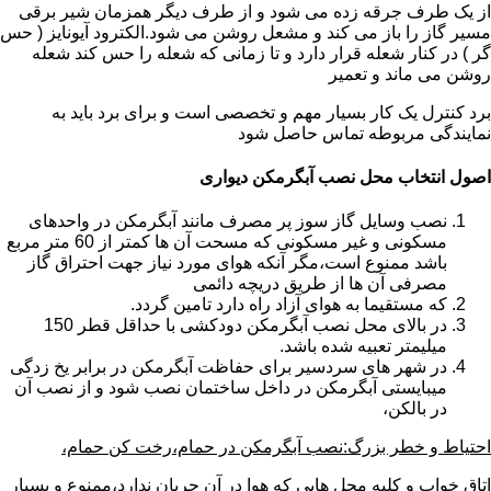
از یک طرف جرقه زده می شود و از طرف دیگر همزمان شیر برقی
مسیر گاز را باز می کند و مشعل روشن می شود.الکترود آیونایز ( حس
گر ) در کنار شعله قرار دارد و تا زمانی که شعله را حس کند شعله
روشن می ماند و تعمیر
برد کنترل یک کار بسیار مهم و تخصصی است و برای برد باید به
نمایندگی مربوطه تماس حاصل شود
اصول انتخاب محل نصب آبگرمکن دیواری
نصب وسایل گاز سوز پر مصرف مانند آبگرمکن در واحدهای
مسکونی و غیر مسکونی که مسحت آن ها کمتر از 60 متر مربع
باشد ممنوع است،مگر آنکه هوای مورد نیاز جهت احتراق گاز
مصرفی آن ها از طریق دریچه دائمی
که مستقیما به هوای آزاد راه دارد تامین گردد.
در بالای محل نصب آبگرمکن دودکشی با حداقل قطر 150
میلیمتر تعبیه شده باشد.
در شهر های سردسیر برای حفاظت آبگرمکن در برابر یخ زدگی
میبایستی آبگرمکن در داخل ساختمان نصب شود و از نصب آن
در بالکن،
احتیاط و خطر بزرگ:نصب آبگرمکن در حمام،رخت کن حمام،
اتاق خواب و کلیه محل هایی که هوا در آن جریان ندارد،ممنوع و بسیار