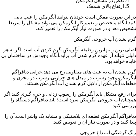
نقص در مشعل آبگرمکن
ارتفاع بالای شمعک
در این صورت ممکن است خودتان نتوانید آبگرمکن را عیب یابی
کنید.آنگاه متخصص و تعمیرکار آبگرمکن می تواند مشکل را سریعا
تشخیص دهد و در صورت نیاز آبگرمکن را تعمیر کند.
گرم نشدن آب خروجی آبگرمکن
اصلی ترین و تنهاترین وظیفه آبگرمکن،گرم کردن آب است.اگر به هر
دلیلی نتواند از عهده گرم شدن آب برآید،آنگاه وجودش در ساختمان بی
فایده خواهد بود.
گرم نشدن آب به علت های متفاوتی رخ می دهد.خرابی دیافراگم
آبگرمکن،وجود رسوب در مبدل های حرارتی،رسوب در مخزن و
قطعات آبگرمکن از دلایل گرم نشدن آب آبگرمکن هستند.
برای رفع مشکل باید آبگرمکن را رسوب زدایی و جرم گیری کنید.اگر
همچنان آب خروجی آبگرمکن سرد است؛ باید دیافراگم دستگاه را
بررسی کنید.
دیافراگم آبگرمکن قطعه ای پلاستیکی و مشابه یک واشر است.آن را
پیدا کنید و در صورت نیاز آن را تعویض کنید.
رنگ گرفتگی آب داغ خروجی