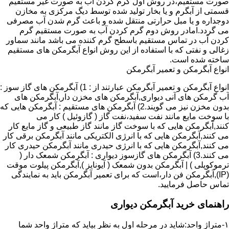
صورت مستقیم،در روش اول گرم کردن آب به صورت غیر مستقیم
قسمتی از آبگرم و یا بخار تولید شده توسط دیگ مرکزی به مخازن
دوجداره و یا مبل حرارتی منتقل شده و باعث گرم شدن آب مصرفی
می گردد.امادر روش دوم گرم کردن آب به صورت مستقیم گرم
کردن آب در تماس مستقیم باسطح گرم کننده می باشد مانند سماور
زغالی و نفتی که با استفاده از این روش انواع آبگرمکن های مستقیم
ساخته شده است.
انواع آبگرمکن و تعمیر آبگرمکن
انواع آبگرمکن و تعمیر آبگرمکن عبارتند از : 1) آبگرمکن های گاز سوز :
آب گرمکن های آنی دیواری,آبگرمکن های مخزن دار,آبگرمکن های
بدون مخزن نیز می گویند.2) آبگرمکن های مستقیم : آبگرمکن هایی که
با سوخت مایع مانند نفت سفید،نفت گاز ( گازوئیل ) کار می
کنند,آبگرمکن هایی که با سوخت گاز مانند گاز طبیعی و گاز مایع کار
می کنند,آبگرمکن هایی که با انرژی الکتریکی مانند آبگرمکن برقی کار
می کنند,آبگرمکن هایی که با انرژی حیدری مانند آبگرمکن حیدری کار
می کنند.3) آبگرمکن های گازسوز دیواری : آبگرمکن شمعک دار (
ترموکوپلی ) | آبگرمکن بدون شمعک ( آیونایز ),آبگرمکن پیلوت موقت
(IP),آبگرمکن فن دار،است که برای تعمیر آبگرمکن باید به نمایندگی
تماس حاصل فرمایید.
راهنمای خرید آبگرمکن دیواری
۱-متراژ واحد:شاید در مرحله اول به نظر بیاید که متراژ واحد شما