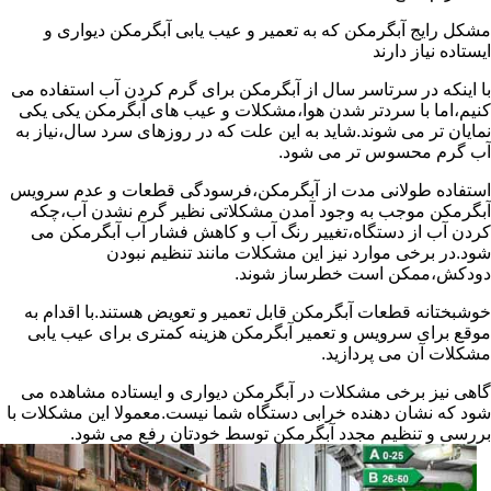
مشکل رایج آبگرمکن که به تعمیر و عیب یابی آبگرمکن دیواری و
ایستاده نیاز دارند
با اینکه در سرتاسر سال از آبگرمکن برای گرم کردن آب استفاده می
کنیم،اما با سردتر شدن هوا،مشکلات و عیب های آبگرمکن یکی یکی
نمایان تر می شوند.شاید به این علت که در روزهای سرد سال،نیاز به
آب گرم محسوس تر می شود.
استفاده طولانی مدت از آبگرمکن،فرسودگی قطعات و عدم سرویس
آبگرمکن موجب به وجود آمدن مشکلاتی نظیر گرم نشدن آب،چکه
کردن آب از دستگاه،تغییر رنگ آب و کاهش فشار آب آبگرمکن می
شود.در برخی موارد نیز این مشکلات مانند تنظیم نبودن
دودکش،ممکن است خطرساز شوند.
خوشبختانه قطعات آبگرمکن قابل تعمیر و تعویض هستند.با اقدام به
موقع برای سرویس و تعمیر آبگرمکن هزینه کمتری برای عیب یابی
مشکلات آن می پردازید.
گاهی نیز برخی مشکلات در آبگرمکن دیواری و ایستاده مشاهده می
شود که نشان دهنده خرابی دستگاه شما نیست.معمولا این مشکلات با
بررسی و تنظیم مجدد آبگرمکن توسط خودتان رفع می شود.