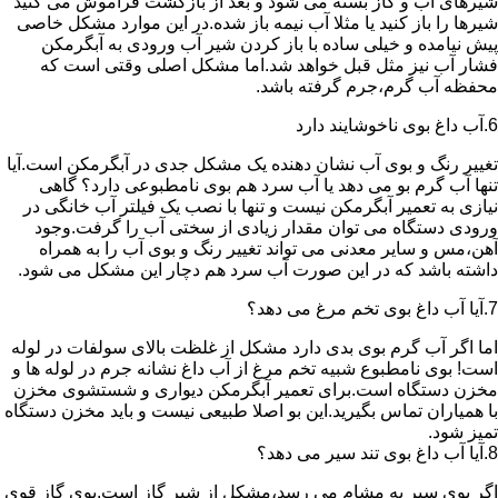
شیرهای آب و گاز بسته می شود و بعد از بازگشت فراموش می کنید
شیرها را باز کنید یا مثلا آب نیمه باز شده.در این موارد مشکل خاصی
پیش نیامده و خیلی ساده با باز کردن شیر آب ورودی به آبگرمکن
فشار آب نیز مثل قبل خواهد شد.اما مشکل اصلی وقتی است که
محفظه آب گرم،جرم گرفته باشد.
6.آب داغ بوی ناخوشایند دارد
تغییر رنگ و بوی آب نشان دهنده یک مشکل جدی در آبگرمکن است.آیا
تنها آب گرم بو می دهد یا آب سرد هم بوی نامطبوعی دارد؟ گاهی
نیازی به تعمیر آبگرمکن نیست و تنها با نصب یک فیلتر آب خانگی در
ورودی دستگاه می توان مقدار زیادی از سختی آب را گرفت.وجود
آهن،مس و سایر معدنی می تواند تغییر رنگ و بوی آب را به همراه
داشته باشد که در این صورت آب سرد هم دچار این مشکل می شود.
7.آیا آب داغ بوی تخم مرغ می دهد؟
اما اگر آب گرم بوی بدی دارد مشکل از غلظت بالای سولفات در لوله
است! بوی نامطبوع شبیه تخم مرغ از آب داغ نشانه جرم در لوله ها و
مخزن دستگاه است.برای تعمیر آبگرمکن دیواری و شستشوی مخزن
با همیاران تماس بگیرید.این بو اصلا طبیعی نیست و باید مخزن دستگاه
تمیز شود.
8.آیا آب داغ بوی تند سیر می دهد؟
اگر بوی سیر به مشام می رسد،مشکل از شیر گاز است.بوی گاز قوی