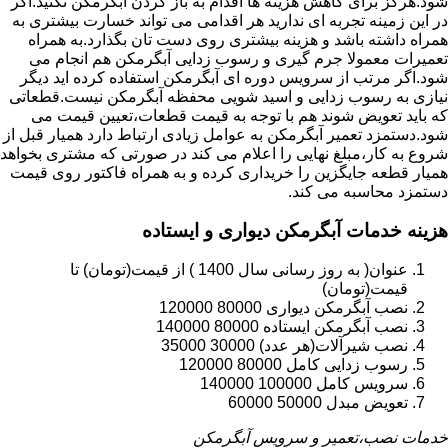
شود.هرگز برای کاهش هزینه ها اقدام به باز کردن آبگرمکن نکنید.اگر
در این زمینه تجربه ای ندارید هر اقدامی می تواند خسارت بیشتری به
همراه داشته باشد و هزینه بیشتری روی دست تان بگذارد.به همراه
تعمیرات معمولا جرم گیری و رسوب زدایی آبگرمکن هم انجام می
شود.اگر مرتب از سرویس دوره ای آبگرمکن استفاده کرده اید دیگر
نیازی به رسوب زدایی و اسید شویی محفظه آبگرمکن نیست.قطعاتی
که باید تعویض شوند هم با توجه به قیمت قطعات،تعیین قیمت می
شود.دستمزد تعمیر آبگرمکن به عوامل زیادی ارتباط دارد همیار قبل از
شروع به کار،مبلغ نهایی را اعلام می کند در صورتی که مشتری بخواهد
همیار قطعه جایگزین را خریداری کرده و به همراه فاکتور روی قیمت
دستمزد محاسبه می کند.
هزینه خدمات آبگرمکن دیواری و ایستاده
عنوان( به روز رسانی سال 1400 ) از قیمت(تومان) تا
قیمت(تومان)
نصب آبگرمکن دیواری 80000 120000
نصب آبگرمکن ایستاده 80000 140000
نصب شیرآلات(هر عدد) 30000 35000
رسوب زدایی کامل 80000 120000
سرویس کامل 100000 140000
تعویض مبدل 50000 60000
خدمات نصب،تعمیر و سرویس آبگرمکن