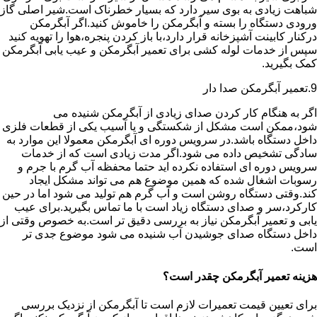
شباهت زیادی به بوی سیر دارد که بسیار خطرناک است.شیر اصلی گاز
ورودی دستگاه را بسته و آبگرمکن را خاموش کنید.اگر آبگرمکن
درکنار کابینت آشپزخانه قرار دارد،با باز کردن پنجره،هوا را تهویه کنید
سپس از خدمات لوله کشی برای تعمیر آبگرمکن و عیب یابی آبگرمکن
کمک بگیرید.
9.تعمیر آبگرمکن صدا دار
اگر به هنگام کار کردن صدای زیادی از آبگرمکن شنیده می
شود،ممکن است مشکل از شکستگی و یا آسیب یکی از قطعات فلزی
داخل دستگاه باشد.در سرویس دوره ای آبگرمکن معمولا این موارد به
سادگی تشخیص داده می شود.اگر مدت زیادی است که از خدمات
سرویس دوره ای استفاده نکرده اید حتما محفظه آب گرم با جرم و
رسوبات اشغال شده که همین موضوع هم می تواند مشکل ایجاد
کند.وقتی دستگاه روشن است و آب گرم هم تولید می شود اما در حین
کارکرد،سر و صدای دستگاه زیاد است با ما تماس بگیرید.برای عیب
یابی و تعمیر آبگرمکن نیاز به بررسی دقیق تر است.به خصوص وقتی از
داخل دستگاه صدای جوشیدن آب شنیده می شود موضوع جدی تر
است.
هزینه تعمیر آبگرمکن چقدر است؟
برای تعیین قیمت تعمیرات لازم است تا آبگرمکن از نزدیک بررسی