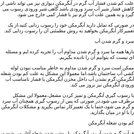
علت کم شدن فشار آب گرم در آبگرمکن دیواری نیز می تواند ناشی از
کاهش فشار شیر آب سرد ورودی باشد.گاهی شیر ورودی رسوب می
گیرد و به همین علت آب گرم نیز با فشار کمی خارج می شود.
در صورتی که تمایل دارید آبگرمکن خود را رسوب زدایی کنید،از یک
تعمیرکار آبگرمکن بخواهید به روش مطمئنی آن را رسوب زدایی کند.
سرد و گرم شدن آب
بارها همه ما سرد و گرم شدن مداوم آب را تجربه کرده ایم و مسئله
ای نیست که بتوانیم آن را نادیده بگیریم.
ممکن است سرد و گرم شدن مداوم به خاطر مناسب نبودن لوله
کشی آب ساختمان باشد،اما معمولا این مشکل به علت کم بودن شعله
آبگرمکن،گرم نشدن آب داخل مخزن آبگرمکن یا فشار نامناسب آب
ورودی آبگرمکن نیز بروز می کند.
با رسوب گیری آبگرمکن و تمیز کردن مشعل،معمولا این مشکل
برطرف می شود.در صورتی که پس از رسوب گیری همچنان آب سرد
و گرم می شود،حتما با یک تعمیرکار تماس بگیرید و مشکلات آبگرمکن
را با او در میان بگذارید.
کم بودن شعله آبگرمکن
فرآیند گرم شدن آب در آبگرمکن با روشن شدن شعله آغاز می شود.در