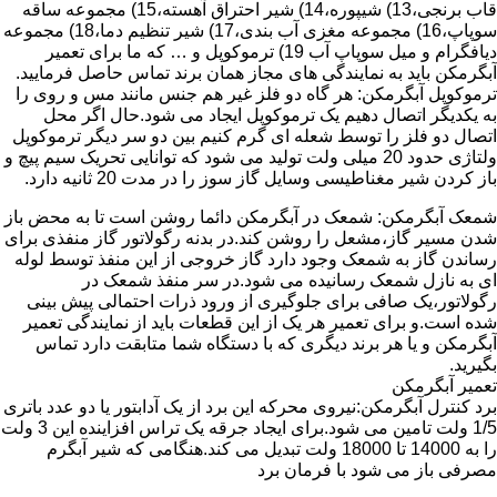
قاب برنجی،13) شیپوره،14) شیر احتراق آهسته،15) مجموعه ساقه
سوپاپ،16) مجموعه مغزی آب بندی،17) شیر تنظیم دما،18) مجموعه
دیافگرام و میل سوپاپ آب 19) ترموکوپل و … که ما برای تعمیر
آبگرمکن باید به نمایندگی های مجاز همان برند تماس حاصل فرمایید.
ترموکوپل آبگرمکن: هر گاه دو فلز غیر هم جنس مانند مس و روی را
به یکدیگر اتصال دهیم یک ترموکوپل ایجاد می شود.حال اگر محل
اتصال دو فلز را توسط شعله ای گرم کنیم بین دو سر دیگر ترموکوپل
ولتاژی حدود 20 میلی ولت تولید می شود که توانایی تحریک سیم پیچ و
باز کردن شیر مغناطیسی وسایل گاز سوز را در مدت 20 ثانیه دارد.
شمعک آبگرمکن: شمعک در آبگرمکن دائما روشن است تا به محض باز
شدن مسیر گاز،مشعل را روشن کند.در بدنه رگولاتور گاز منفذی برای
رساندن گاز به شمعک وجود دارد گاز خروجی از این منفذ توسط لوله
ای به نازل شمعک رسانیده می شود.در سر منفذ شمعک در
رگولاتور،یک صافی برای جلوگیری از ورود ذرات احتمالی پیش بینی
شده است.و برای تعمیر هر یک از این قطعات باید از نمایندگی تعمیر
آبگرمکن و یا هر برند دیگری که با دستگاه شما متابقت دارد تماس
بگیرید.
تعمیر آبگرمکن
برد کنترل آبگرمکن:نیروی محرکه این برد از یک آدابتور یا دو عدد باتری
1/5 ولت تامین می شود.برای ایجاد جرقه یک تراس افزاینده این 3 ولت
را به 14000 تا 18000 ولت تبدیل می کند.هنگامی که شیر آبگرم
مصرفی باز می شود با فرمان برد