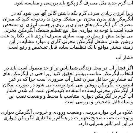
آب گرم جدید مثل مصرف گاز پکیج باید بررسی و مقایسه شود.
زیرا انرژی زیادی صرف گرم نگه داشتن گالن آنها می شود که در
آبگرمکن های بدون مخزن این مشکل وجود ندارد.توجه کنید که میزان
مصرف گاز آبگرمکن های دیواری بر روی برچسب انرژی آن مشخص
شده است.با توجه به مواردی مثل پیچ تنظیم شمعک آبگرمکن مخزنی
می توانید بیش از پیش در بهینه سازی مصرف انرژی تاثیر بگذارید.علت
روشن نشدن مشعل آبگرمکن مخزنی گازی و موارد مشابه در این
زمینه بیشتر مواقع با یک تنظیمات ساده قابل تشخیص و رفع است.
فشار آب
اگر فشار آب در محل زندگی شما پایین تر از حد معمول است باید در
انتخاب آبگرمکن مناسب بیشتر تحقیق کنید زیرا حتی در آبگرمکن های
کم فشار نیز حداقل میزان فشار آب ضروری است چرا که در غیر
اینصورت آبگرمکن روشن نمی شود.توصیه می شود در صورت امکان
از آبگرمکن مخزنی ایستاده استفاده کنید.یافتن علت کم شدن فشار
آب گرم در آبگرمکن دیواری متناسب با محیط و وضعیت نصب این
وسیله قابل تشخیص و بررسی است.
علاوه بر این موارد بررسی وضعیت ورودی و خروجی آبگرمکن دیواری
و توجه به نصب صحیح تجهیزات در هنگام راه اندازی آبگرمکن دیواری
در این امر تاثیر بسزایی دارد.