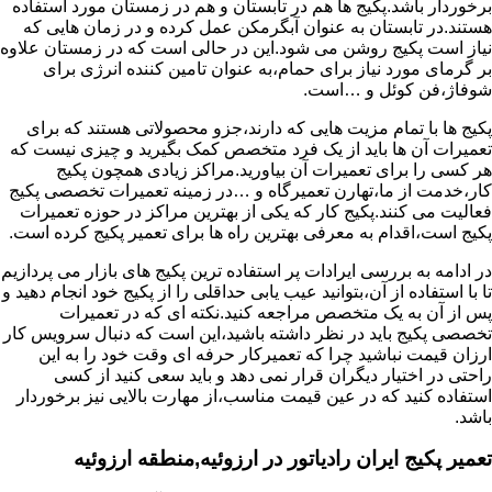
برخوردار باشد.پکیج ها هم در تابستان و هم در زمستان مورد استفاده
هستند.در تابستان به عنوان آبگرمکن عمل کرده و در زمان هایی که
نیاز است پکیج روشن می شود.این در حالی است که در زمستان علاوه
بر گرمای مورد نیاز برای حمام،به عنوان تامین کننده انرژی برای
شوفاژ،فن کوئل و …است.
پکیج ها با تمام مزیت هایی که دارند،جزو محصولاتی هستند که برای
تعمیرات آن ها باید از یک فرد متخصص کمک بگیرید و چیزی نیست که
هر کسی را برای تعمیرات آن بیاورید.مراکز زیادی همچون پکیج
کار،خدمت از ما،تهارن تعمیرگاه و …در زمینه تعمیرات تخصصی پکیج
فعالیت می کنند.پکیج کار که یکی از بهترین مراکز در حوزه تعمیرات
پکیج است،اقدام به معرفی بهترین راه ها برای تعمیر پکیج کرده است.
در ادامه به بررسی ایرادات پر استفاده ترین پکیج های بازار می پردازیم
تا با استفاده از آن،بتوانید عیب یابی حداقلی را از پکیج خود انجام دهید و
پس از آن به یک متخصص مراجعه کنید.نکته ای که در تعمیرات
تخصصی پکیج باید در نظر داشته باشید،این است که دنبال سرویس کار
ارزان قیمت نباشید چرا که تعمیرکار حرفه ای وقت خود را به این
راحتی در اختیار دیگران قرار نمی دهد و باید سعی کنید از کسی
استفاده کنید که در عین قیمت مناسب،از مهارت بالایی نیز برخوردار
باشد.
تعمیر پکیج ایران رادیاتور در ارزوئیه,منطقه ارزوئیه