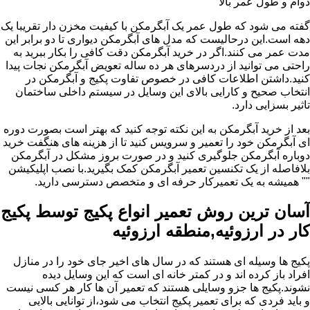
دوام و طول عمر بالا
گفته می شود که طول عمر یک آبگرمکن با کیفیت مخزن دار تقریبا یک
دهه است.این درحالیست که مدل های آبگرمکن دیواری تا دو برابر این
مدت عمر می کنند.اگر در خرید آبگرمکن دقت کافی را بکار ببرید به
راحتی می توانید از دردسرهای هر ده ساله تعویض آبگرمکن نجات پیدا
کنید.داشتن اطلاعات کافی در خصوص تفاوت پکیج و آبگرمکن در
انتخاب صحیح و کارایی بالای این وسایل در سیستم داخلی ساختمان
تاثیر بسزایی دارد.
بعد از خرید آبگرمکن به این نکته توجه کنید که بهتر است بصورت دوره
ای آبگرمکن خود را تعمیر و سرویس کنید تا از هزینه های هنگفت خرید
دوباره آبگرمکن جلوگیری کنید و در صورت بروز مشکل در آبگرمکن
بلافاصله از یک تکنسین تعمیر آبگرمکن کمک بگیرید.با نصب اپلیکیشن
"" همیشه به یک تعمیرکار حرفه ای و متخصص دسترسی دارید.
آسان ترین روش تعمیر انواع پکیج توسط پکیج
کار در ارزوئیه,منطقه ارزوئیه
پکیج ها وسیله ای هستند که در سال های اخیر جای خود را در منازل
افراد باز کرده اند و در کمتر خانه ای است که این وسایل دیده
نشوند.پکیج ها جزو وسایلی هستند که تعمیر آن ها کار هر کسی نیست
و باید فردی که برای تعمیر پکیج انتخاب می شود،از توانایی بالایی