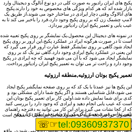
پکیج های ایران رادیور به صورت کلی در دو نوع آنالوگ و دیجیتال وارد
بازار شده اند که هر کدام ویژگی های مخصوص به خود را دارند.پکیج
های آنالاوگ وقتی دچار ایرادی در ساختار خود می شوند،از طریق یک
لامپ چشمک زن که بر روی پکیج وجود دارد،فرد را باخبر می کند تا به
عیب یابی و تعمیر پکیج ایران رادیاتور بپردازد.
در نمونه های دیجیتال این محصول،یک نمایشگر بر روی پکیج تعبیه شده
است تا در صورت هرگونه ایراد در عملکرد پکیج،این ارور بر روی پکیج
ایجاد شود.گاهی بر روی نمایشگر فقط عبارت ارور قرار می گیرد که
این یعنی در عملکرد پکیج ایرادی وجود دارد.گاهی نیز یک کد بر روی
نمایشگر ایجاد می شود که با آن می شود فهمید که چه ایرادی در پکیج
وجود دارد و راحت تر می توان به تعمیر پکیج ایران رادیاتور پرداخت.
تعمیر پکیج بوتان ارزوئیه,منطقه ارزوئیه
این پکیج ها نیز عمدتا با یک کد که بر روی صفحه نمایگشر پکیج ایجاد
می شود،قابل شناسایی هستند و اگر پکیج شما دارای مشکلی بود و
کدی برای شما نمایش داده شد،اولین کار برای تعمیر پکیج بوتان،این
است که عیب یابی انجام دهید و ایرادی که وجود دارد را بررسی کنید
که از کجا نشات می گیرد.برای این کار می توانید به دفترچه راهنمای
تلفن تماس فوری
تعمیر آبگرمکن ارزوئیه,تعمیر پکیج در ارزوئیه
محصول خود مراجعه کنید که معمولا تمامی ایرادهایی که ممکن است
برای پکیج پیش بیاید در آن قرار گرفته است.
☞☏
tel:09360937370
گاهی نیز هنگام خرابی پکیج،هیچ اروری نمایش داده نمی شود.در واقع