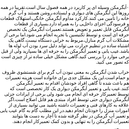
۰آبگرمکن وسیله ای پر کاربرد در همه فصول سال است.تقریبا در همه
روزها این آبگرمکن های دیواری و ایستاده،روشن هستند و آب گرم
خانه را تامین می کنند.کارکرد مداوم آبگرمکن خانگی،استهلاک قطعات
و فرسودگی اجزای داخلی را به همراه دارد.بسیاری از قطعات
آبگرمکن قابل تعمیر و تعویض هستند.تعمیرات آبگرمکن یک تخصص
حرفه ای است و توسط تکنیسین با تجربه انجام می شود.اما برخی از
مشکلات آب گرم منازل،مربوط به خرابی دستگاه نیست.گاهی یک
اشتباه ساده در تنظیم حرارت می تواند دلیل سرد بودن آب لوله ها
باشد.عیب یابی و تعمیر آبگرمکن را به حرفه ای ها بسپارید ولی از قبل
برخی موارد را بررسی کنید.گاهی مشکل خیلی ساده تر از چیزی است
که تصور می کنید.
خراب شدن آبگرمکن به معنی نبودن آب گرم برای شستشوی ظروف
و حمام است.این یک مشکل جدی برای خانواده است هزینه تعمیرات
هم باعث شده تا گاهی افراد خودشان اقدام به تعمیر آبگرمکن
کنند.عیب یابی و تعمیر آبگرمکن دیواری یک کار تخصصی است که
توسط تعمیرکار حرفه ای انجام می شود ولی برخی از ایرادات جزئی
آبگرمکن دیواری حتی توسط افراد مبتدی هم قابل اصلاح است.اگر
علاقه به کارهای فنی و تعمیرات داشته باشید می توانید بسیاری از
امورات منزل را خودتان انجام دهید.در این مطلب گام به گام عیب یابی
و تعمیر آب گرمکن در نظر گرفته شده تا آچار به دست ها بتوانند
تعمیرات آبگرمکن را به تنهایی و بدون کمک تعمیرکار انجام دهند.