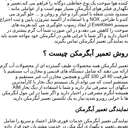
کننده هوا سوخت یک نوع حفاظتی دوگانه را فراهم می کند،تعمیر و
نگهداری فیلتر هوای آبگرمکن بسیار مهم است و از عواملی مانند :
مسدود شدن شعله با آستر،گرد و غبار و روغن و … جلو گیری می
کندو با طراحی NOX و با استفاده از اکسید نیتروژن پایین و ثبت اختراع
سیستم EverKleen از ایجاد رسوب جلوگیری می کند،هزینه های
سوخت را کاهش می دهد،و در این صورت شما آب گرم بیشتری در
اختیار دارید و اگر شما با خرابی هایی در آبگرمکن خود مواجه شدید باید
به نمایندگی تعمیر آبگرمکن تماس بگیرید.
روش تعمیر آبگرمکن چیست ؟
تعمیر آبگرمکن همه محصولات طیف گسترده ای از محصولات آب گرم
ارائه می دهند که شامل دیستگاه های قدیمی و مخازن آب مستقیم با
ظرفیت 40 الی 100 گالن و همچنین مخازن آب غیر مستقیم و
مستقیم است که می تواند،از یک سیستم دیگ بخار با کارآمدترین
دیگهای آب مصرفی نیاز دارید و شما با استفاده از دیگ بخار AIM
همیشه آبگرم مصرفی در اختیار دارید و اگر شما در این مول آبگرمکن
ها با خرابی روبرو شدید،نیاز به یک تکنسین تعمیر آبگرمکن دارید.
نمایندگی تعمیر آبگرمکن
نمایندگی تعمیر آبگرمکن خدمات فوری،قابل اعتماد و سریع را شامل
تعویض،تعمیر و نگهداری آبگرمکن در خدمت مشتریان خود قرار داده