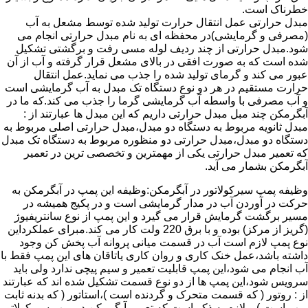
خطرناک است.
مبدل حرارتی عمل انتقال حرارت تولید شده توسط مشعل به آب
(مصرفی و گرمایشی)در محفظه ای به نام مبدل حرارتی انجام می
شود.مبدل حرارتی از چند ردیف لوله مسی رفت و برگشتی تشکیل
شده است که به صورت افقی در بالای مشعل قرار گرفته و آب از آن
عبور می کند و گرمای تولید شده را جذب می نماید.عمل انتقال
حرارت مستقیم در هر دو نوع دستگاه تک مبدل به آب گرمایشی است
و آب مصرفی با واسطه آب گرمایشی گرما را جذب می کند.که ما در
آبگرمکن چند مبل مبدل حرارتی داریم که این مبدل ها عبارتند از :
مبدل ثانویه مربوط به دستگاه دو مبدل،مبدل حرارتی اصلی مربوط به
دستگاه دو مبدل،مبدل حرارتی دو منظوره مربوط به دستگاه تک مبدل
که تعمیر مبدل حرارتی یکی از مهمترین و تخصصی ترین در تعمیر
آبگرمکن بشمار می آید.
وظیفه پمپ سیرکولاتور در آبگرمکن:وظیفه این پمپ در آبگرمکن به
حرکت در آوردن آب در مدار گرمایشی است و در پکیج همیشه در
مسیر برگشت گرمایش قرار می گیرد و این پمپ از نوع سانتریفیوژ
(گریز از مرکز) بوده و با برق 220 ولت کار می کند.مبرای عملکرداین
نوع پمپ لازم است آب در قسمت میانی پروانه آب پخش کن وجود
داشته باشد،عمل خنک کاری و روان کاری یاتاقان های این پمپ فقط با
آب انجام می شود،این پمپ قابلیت تعمیر و سیم پیچی ندارد ولی باید
سرویس شود،این پمپ ها از دو نوع قسمت تشکیل شده اند که عبارتند
از : روتور ( که قسمت متحرک و گردنده است )،استاتور ( که بدنه ثابت
پمپ است ) و لازم به ذکر است که تعمیر آبگرمکن در پمپ سیرکولاتور