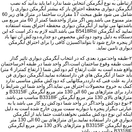
ارتباطی به نوع آبگرمکن انتخابی شما ندارد اما باید بدانید که نصب
آبگرمکن دیواری محفظه احتراق باز که بیشتر آبگرمکن دیواری را
شامل می شود طبق مبحث 17 مقرارت ساختما در متراژ های زیر 60
متر ممنوع می باشد.پس اگر متراژ واحدشما کمتر از 60 متر مربع می
باشدتنها می توانید از آبگرمکن دیواری محفظه احتراق بسته استفاده
نمایید که آبگرمکن B5418Rsi می باشد.البته لازم به ذکر است که این
دستگاه به دلیل وجود دودکش مخصوص دو جداره،دودکش آن تنها باد
از پنجره خارج شود تا بتوانداکسیژن کافی را برای احتراق آبگرمکن
دیواری تامین نماید.
۲-طبقه واحد:مورد بعدی که در انتخاب آبگرمکن دیواری تاثیر گذار
است طبقه وقوع ساختمان است،اگر واحد شما در طبقه آخرساختمان
واقع شده است به علت ارتفاع کم دودکش شما ( ارتفاع کمتراز 4 متر)
باید حتما از آبگرمکن های فن داراستفاده نمایید.آبگرمکن دیواری فن
دار به علت فنی که دارددرمکانهایی که دودکش مکش مناسبی ندارد
کمک به خروج محصولات احتراق می نماید.اگر واحد شما این شرایط را
دارد برای متراژهای بین 60 الی 130 متر مربع آبگرمکن B3315IF و
متراژهای بالای 130 متر مربع آبگرمکن B3318IF مناسب می باشد.
۳-نوع دودکش واحد:اگر در واحد شما دودکش رو کار می باشد یا به
عبارتی دیگراز پنجره یا دیواربه سمت بیرون خارج شده است به دلیل
اینکه این نوع دودکش مکشی نخواهدداشت حتما باید از آبگرمکن
دیواری فن دار استفاده نمایید.برای متراژهای بین 60 الی 130 متر
مربع آبگرمکن B3315IF و متراژهای بالای 130 متر مربع آبگرمکن
B3318IF مناسب می باشد.