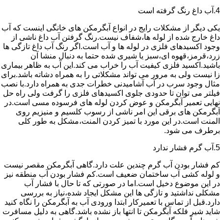
4.آب داغ رنگ گرفته است
یکی دیگر از مشکلات رایج در انواع آبگرمکن های خانگی اینست که آب
داغ خارج شده از لوله ها،شفاف نیست.رنگ گرفتن آب داغ ناشی از
وجود اکسیدهای فلزی در لوله ها و آب است.اگر رنگ آب داغ تازگی ها
زرد،قرمز،قهوه ای،سبز یا شیری شده حتما به دنبال منشا آن
باشید.اکسید فلزی کیفیت آب را خراب می کند.این آب به ظاهر بیماری
زا نیست ولی به مرور می تواند مشکلاتی را به همراه دشاته باشد.برای
مثال وجود سرب در آب آشامیدنی خطرات جدی به همراه دارد.با نصب
فیلتر می توان تا حدودی جلوی اکسیدهای فلزی را گرفت ولی راه حل
نهایی تعمیر آبگرمکن و عوض کردن لوله های فرسوده مسی است.در
آبگرمکن های برقی این امر ناشی از رسوب کلسیم و منیزیم روی
المنت است.در این مورد با تمیز کردن المنت،مشکل به طور کلی
برطرف می شود.
5.آب گرم فشار ندارد
کم فشار بودن آب گرم چندین علت دارد.گاهی آبگرمکن مقصر نیست
و لوله کشی آب ساختمان ضعیف است.کم فشار بودن آب منطقه نیز
در این موضوع دخیل است.اما در صورتی که تا حال با فشار آب
مشکلی نداشتید و تازگی ها این مشکل ایجاد شده،نیاز به بررسی
دارد.قبل از تماس با تعمیرکار ابتدا ورودی آب به آبگرمکن را نگاه کنید
شاید شیر فلکه آبگرمکن تا انتها باز نشده باشد.گاهی به دلیل مسافرت