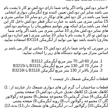
۴-سایز دودکش واحد:اگر واحد شما دارای دودکش تو کار تا پشت بام
می باشد سایز این دودکش تعیین کننده نوع آبگرمکن دیواری انتخابی
شما می باشد.در کل دودکش های توکار در دو سایز 10 سانتی متری و
15 سانتی متری می باشد به عبارت دیگر قطر دودکش داخل کار این
ابعاد می باشد.برای اینکه بهتر بتوانیم منظورمان را برسانیم دودکش
های سایز دودکش بخاری 10 سانتی متری می باشد.اگر واحد شما
دودکش تو کار تا پشت بام با سایز 10 سانتی متری ( هم اندازه دودکش
بخاری) داشته باشد تنها می توانید از آبگرمکن BX114 استفاده نمایید.
در صورتی که واحد شما دارای دودکش 15 سانتی تو کار می باشد بر
اساس متراژ می توانید دستگاه های زیر را انتخاب نمایید:
متراژ 60 الی 70 متر مربع آبگرمکن B3112
متراژ 70 الی 130 متر مربع آبگرمکن B3115 یا B3215i
متراژ بالاتر از 130 متر مربع آبگرمکن B3118 یا B3218i
قطعات آبگرمکن شمعک دار چیست ؟
قطعات ساختمان آب گرم کن های دیواری شمعک دار عبارتند از : 1)
کلاهک تعدیل،2) کلاهک تعدیل جریان دودکش،3) صفحه پشتی
آبگرمکن،4) مبدل گرمایی،5) مجموعه مشعل،6) مجموعه رگولاتور
گاز،7) مجموعه رگولاتور آب،8) رویه آبگرمکن،9) صفحه پشتی
آبگرمکن،10) رگولاتور آب در آبگرمکن های شمعک دار،11) بدنه،12)