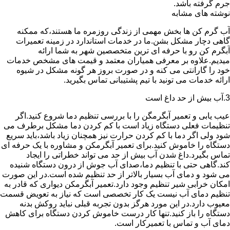
جرم گرفته باشد.
نوشته های مشابه
آب گرم کن ها بخش مهمی از زندگی روزمره ما هستند،که ممکنه
گاهی دچار مشکل بشن.ما در خدمات استاندارد در زمینه تعمیرات
آبگرم کن رو با حرفه ای ترین متخصصین شهر به شما ارائه
میدیم.علاوه بر معرفی همیاران معتمد و قیمت های مشخص خدمات
خود را گارانتی می کنه و در صورت بروز هر گونه مشکل در شیوه
ارائه خدمات می تونید با تیم پشتیبانی تماس بگیرید.
3.آب بیش از حد داغ است
عیب یابی و تعمیر آبگرمگن را با بررسی تنظیم دما شروع کنید.اگر
تنظیمات فعلی دستگاه زیاد است با کم کردن دما مشکل برطرف می
شود ولی اگر دما با کم کردن حرارت نیز همچنان زیاد باشد،باید سریع
دستگاه را خاموش کنید.برای تعمیر آبگرمکن و مشاوره با یک حرفه ای
تماس بگیرد.داغ شدن آب بیش از حد می تواند خطراتی را ایجاد
کند.گاهی حتی با تنظیم دما،صدای آب جوش از درون دستگاه شنیده
می شود و دمای آب بسیار بالاتر از حد تنظیم شده است.در این صورت
امکان خرابی شیر تنظیم وجود دارد.تعمیر آبگرمکن دیواری که قادر به
تنظیم دمای آب نیست یک کار تخصصی است که نیاز به تعویض قسمت
معیوب دارد.در این مورد هرگز بدون تجربه قبلی نباید روکش بدنه
دستگاه را باز کنید.تنها کار درست خاموش کردن دستگاه برای کاهش
دمای آب و تماس با تعمیرکار است.