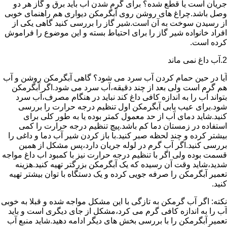
جریان است یا قطع شده؟ برای گرم شدن آب باید برق و گاز هر دو
وصل باشد.چراغ های روشن روی آبگرمکن دیواری هم راهنمای خوبی
از رسیدن سوخت به آن است.شیر گاز را بررسی کنید گاهی یکی از
افراد خانواده شیر گاز را برای احتیاط بسته و این موضوع را فراموش
کرده است.
2.آب داغ نمی ماند
آیا در حین حمام کردن آب سرد می شود؟ گاهی آبگرمکن روشن و آب
هم گرم است ولی بعد از چند دقیقه،آب سرد می شود.اگر آبگرمکن
بتواند آب را به اندازه کافی داغ کند نباید در هنگام مصرف،آب سرد
شود.برای عیب یابی آبگرمکن اول تنظیم درجه حرارت را بررسی
کنید.شاید دمای آب از حد معمول کمتر بوده یا به طور کلی برای
استفاده در زمستان دما کم باشد.پیچ تنظیم درجه حرارت را کمی
بیشتر کرده و چند لحظه صبر کنید.با باز کردن شیر آب دما و داغی را
بررسی کنید.اگر آب گرم در لوله جریان دارد،پس مشکل از همین
قسمت بوده ولی اگر با تنظیم درجه حرارت نیز با کمبود اب داغ مواجه
شدید،شاید وقت آن رسیده که یک آبگرمکن بزرگتر تهیه کنید.هزینه
تعمیر آبگرمکن را صرفه جویی کرده و یک دستگاه با توان بیشتر تهیه
کنید.
نکته: اگر آب گرمکن به تازگی با این مشکل مواجه شده و قبلا به خوبی
آب را به اندازه کافی گرم می کرد،مشکل از جای دیگری است و باید
تعمیر آبگرمکن را با بررسی بخش های دیگر ادامه دهید.شاید منبع آب