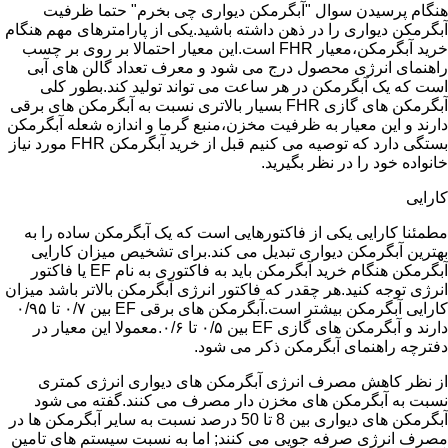
هنگام پرسیدن سوال "آبگرمکن دیواری چی بخرم" حتما ظرفیت
آبگرمکن دیواری را در ذهن داشته باشید.یکی از پارامترهای مهم هنگام
خرید آبگرمکن،معیار FHR است.این معیار احتمالا بر روی بر چسب
راهنمای انرژی محصول درج می شود و معرف تعداد گالن های آبی
است که یک آبگرمکن در هر ساعت می تواند تولید کند.بطور کلی
آبگرمکن های گازی FHR بسیار بالاتری نسبت به آبگرمکن های برقی
دارند و این معیار به ظرفیت مخزن،منبع گرما و اندازه شعله آبگرمکن
بستگی دارد که توصیه می کنیم قبل از خرید آبگرمکن FHR مورد نیاز
خانواده خود را در نظر بگیرید.
کارایی
مطمئنا کارایی یکی از فاکتورهایی است که یک آبگرمکن ساده را به
بهترین آبگرمکن دیواری تبدیل می کند.برای تشخیص میزان کارایی
آبگرمکن هنگام خرید آبگرمکن باید به فاکتوری به نام EF یا فاکتور
انرژی توجه کنید.هر چقدر که فاکتور انرژی آبگرمکن بالاتر باشد میزان
کارایی آبگرمکن بیشتر است.آبگرمکن های برقی EF بین ۰/۷ تا ۰/۹۵
دارند و آبگرمکن های گازی EF بین ۰/۵ تا ۰/۶.معمولا این معیار در
دفترچه راهنمای آبگرمکن ذکر می شود.
از نظر کاهش مصرف انرژی آبگرمکن های دیواری انرژی کمتری
نسبت به آبگرمکن های مخزن دار مصرف می کنند.گفته می شود
آبگرمکن های دیواری بین 8 تا 50 درصد نسبت به سایر آبگرمکن ها در
مصرف انرژی صرفه جویی می کنند; اما به نسبت سیستم های تامین