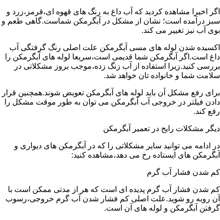
اگر اخیرا مشاهده کردید که آب داغ به رنگ های قهوه ای،قرمز،زرد و
سبز درآمده است؛ نشان از مشکل در آبگرمکن شماست.گاهی طعم و
بوی آب نیز تغییر می کند.
اکسیده شدن لوله های مسی آبگرمکن علت اصلی رنگ گرفتگی آب
داغ است.اگر آبگرمکن شما قدیمی است،سریعا لوله های آبگرمکن را
بررسی کنید.زیرا استفاده از آب زنگ زده،موجب بروز مشکلاتی در
سلامت شما و خانواده تان خواهد شد.
برای رفع مشکل آن باید لوله های آبگرمکن تعویض شوند.همچنین قرار
دادن فیلتر در خروجی آب آبگرمکن می توان به طور موقت مشکل را
رفع کند.
دیگر مشکلات رایج در تعمیر آبگرمکن
در ادامه می توانید سایر مشکلاتی را که در آبگرمکن های دیواری و
آبگرمکن های ایستاده رخ می دهد،مشاهده کنید:
کم شدن فشار آب گرم
کم شدن فشار آب گرم پدیده ای است که هر از مدتی ممکن است با
آن روبه رو شوید.علت اصلی کم فشار شدن آب گرم خروجی،رسوب
گرفتن آبگرمکن و لوله های آن است.