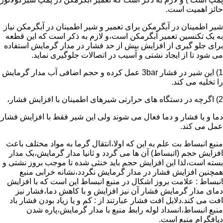
حائز اهمیت است.
شیر اطمینان در آبگرمکن برای تعمیر و شیر اطمینان در آبگرمکن نیاز
به یک تکنسین تعمیر آبگرمکن است،و لازم به ذکر است که این قطعه
برای جلو گیری از افزایش بیش از حد فشار در مدار گرمایش استفاده
می شود تا از ایجاد نشتی و آسیب در اتصالات جلوگیری نماید.
1) این شیر در فشار 3bar عمل کرده و حجم اضافی آب مدار گرمایش
را تخلیه می کند.
2) اگرچه در دستگاه های حرارتی شیرهای اطمینان با افزایش فشار،
دما و یا فشار و دما فعال می شوند ولی این شیر فقط با افزایش فشار
عمل می کند.
منبع انبساط بت علم به این که اولا،انتقال گرما به مواد مختلف باعث
افزایش حجم (اتبساط) آن ها می گردد و ثانیا مدار گرمایش،یک مدار
بسته است،لذا این افزایش حجم باید خنثی شده تا موجب بروز نشتی و
همچنین افزایش فشار در مدار گرمایش نگردد،نشانه خرابی منبع
انبساط : علامت بروز اشکال در منبع انبساط این است که با افزایش
دمای مدار گرمایش فشار آن نیز افزایش و با کاهش دما،فشار نیز
افت می کند.دلایل افت فشار عبارتند از : کم و یا زیاد بودن فشار باد
منبع انبساط،انسداد لوله رابط منبع با مدار گرمایش،پاره شدن
دیافگرام منبع است.