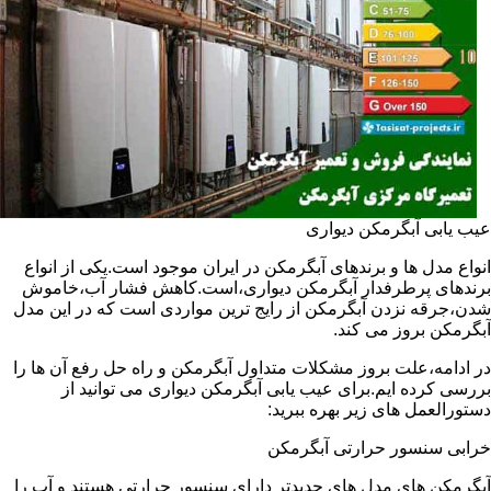
عیب یابی آبگرمکن دیواری
انواع مدل ها و برندهای آبگرمکن در ایران موجود است.یکی از انواع
برندهای پرطرفدار آبگرمکن دیواری،است.کاهش فشار آب،خاموش
شدن،جرقه نزدن آبگرمکن از رایج ترین مواردی است که در این مدل
آبگرمکن بروز می کند.
در ادامه،علت بروز مشکلات متداول آبگرمکن و راه حل رفع آن ها را
بررسی کرده ایم.برای عیب یابی آبگرمکن دیواری می توانید از
دستورالعمل های زیر بهره ببرید:
خرابی سنسور حرارتی آبگرمکن
آبگرمکن های مدل های جدیدتر دارای سنسور حرارتی هستند و آب را