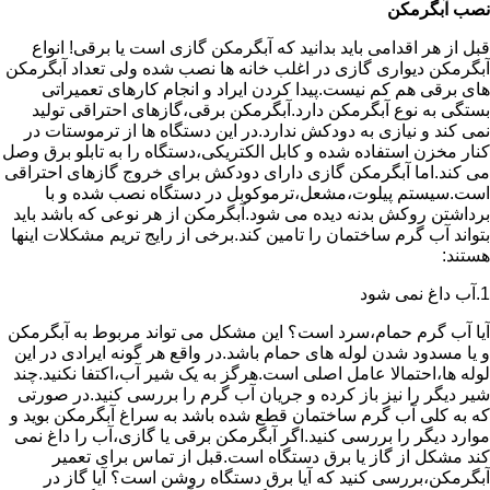
نصب آبگرمکن
قبل از هر اقدامی باید بدانید که آبگرمکن گازی است یا برقی! انواع
آبگرمکن دیواری گازی در اغلب خانه ها نصب شده ولی تعداد آبگرمکن
های برقی هم کم نیست.پیدا کردن ایراد و انجام کارهای تعمیراتی
بستگی به نوع آبگرمکن دارد.آبگرمکن برقی،گازهای احتراقی تولید
نمی کند و نیازی به دودکش ندارد.در این دستگاه ها از ترموستات در
کنار مخزن استفاده شده و کابل الکتریکی،دستگاه را به تابلو برق وصل
می کند.اما آبگرمکن گازی دارای دودکش برای خروج گازهای احتراقی
است.سیستم پیلوت،مشعل،ترموکوبل در دستگاه نصب شده و با
برداشتن روکش بدنه دیده می شود.آبگرمکن از هر نوعی که باشد باید
بتواند آب گرم ساختمان را تامین کند.برخی از رایج تریم مشکلات اینها
هستند:
1.آب داغ نمی شود
آیا آب گرم حمام،سرد است؟ این مشکل می تواند مربوط به آبگرمکن
و یا مسدود شدن لوله های حمام باشد.در واقع هر گونه ایرادی در این
لوله ها،احتمالا عامل اصلی است.هرگز به یک شیر آب،اکتفا نکنید.چند
شیر دیگر را نیز باز کرده و جریان آب گرم را بررسی کنید.در صورتی
که به کلی آب گرم ساختمان قطع شده باشد به سراغ آبگرمکن بوید و
موارد دیگر را بررسی کنید.اگر آبگرمکن برقی یا گازی،آب را داغ نمی
کند مشکل از گاز یا برق دستگاه است.قبل از تماس برای تعمیر
آبگرمکن،بررسی کنید که آیا برق دستگاه روشن است؟ آیا گاز در