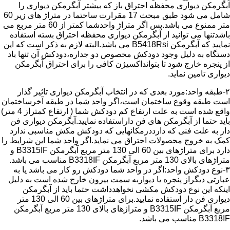
آبگرمکن دیواری محفظه احتراق باز که بیشتر آبگرمکن دیواری را
شامل می شود طبق مبحث 17 مقرارت ساختما در متراژ های زیر 60
متر ممنوع می باشد.پس اگر متراژ واحدشما کمتر از 60 متر مربع می
باشدتنها می توانید از آبگرمکن دیواری محفظه احتراق بسته استفاده
نمایید که آبگرمکن B5418Rsi می باشد.البته لازم به ذکر است که این
دستگاه به دلیل وجود دودکش مخصوص دو جداره،دودکش آن تنها باد
از پنجره خارج شود تا بتوانداکسیژن کافی را برای احتراق آبگرمکن
دیواری تامین نماید.
۲-طبقه واحد:مورد بعدی که در انتخاب آبگرمکن دیواری تاثیر گذار
است طبقه وقوع ساختمان است،اگر واحد شما در طبقه آخرساختمان
واقع شده است به علت ارتفاع کم دودکش شما ( ارتفاع کمتراز 4 متر)
باید حتما از آبگرمکن های فن داراستفاده نمایید.آبگرمکن دیواری فن
دار به علت فنی که دارددرمکانهایی که دودکش مکش مناسبی ندارد
کمک به خروج محصولات احتراق می نماید.اگر واحد شما این شرایط را
دارد برای متراژهای بین 60 الی 130 متر مربع آبگرمکن B3315IF و
متراژهای بالای 130 متر مربع آبگرمکن B3318IF مناسب می باشد.
۳-نوع دودکش واحد:اگر در واحد شما دودکش رو کار می باشد یا به
عبارتی دیگراز پنجره یا دیواربه سمت بیرون خارج شده است به دلیل
اینکه این نوع دودکش مکشی نخواهدداشت حتما باید از آبگرمکن
دیواری فن دار استفاده نمایید.برای متراژهای بین 60 الی 130 متر
مربع آبگرمکن B3315IF و متراژهای بالای 130 متر مربع آبگرمکن
B3318IF مناسب می باشد.