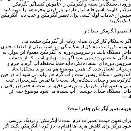
ورودی دستگاه را بسته و آبگرمکن را خاموش کنید.اگر آبگرمکن
درکنار کابینت آشپزخانه قرار دارد،با باز کردن پنجره،هوا را تهویه کنید
سپس از خدمات لوله کشی برای تعمیر آبگرمکن و عیب یابی آبگرمکن
کمک بگیرید.
9.تعمیر آبگرمکن صدا دار
اگر به هنگام کار کردن صدای زیادی از آبگرمکن شنیده می
شود،ممکن است مشکل از شکستگی و یا آسیب یکی از قطعات فلزی
داخل دستگاه باشد.در سرویس دوره ای آبگرمکن معمولا این موارد به
سادگی تشخیص داده می شود.اگر مدت زیادی است که از خدمات
سرویس دوره ای استفاده نکرده اید حتما محفظه آب گرم با جرم و
رسوبات اشغال شده که همین موضوع هم می تواند مشکل ایجاد
کند.وقتی دستگاه روشن است و آب گرم هم تولید می شود اما در حین
کارکرد،سر و صدای دستگاه زیاد است با ما تماس بگیرید.برای عیب
یابی و تعمیر آبگرمکن نیاز به بررسی دقیق تر است.به خصوص وقتی از
داخل دستگاه صدای جوشیدن آب شنیده می شود موضوع جدی تر
است.
هزینه تعمیر آبگرمکن چقدر است؟
برای تعیین قیمت تعمیرات لازم است تا آبگرمکن از نزدیک بررسی
شود.هرگز برای کاهش هزینه ها اقدام به باز کردن آبگرمکن نکنید.اگر