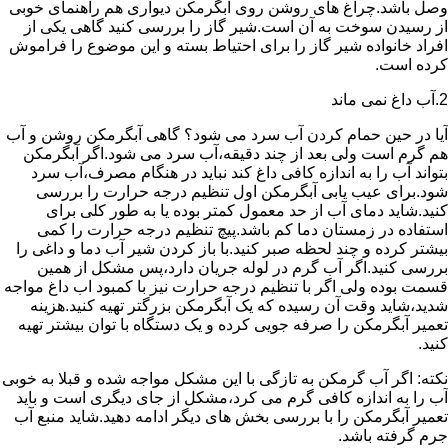
وصل باشد.چراغ های روشن روی آبگرمکن دیواری هم راهنمای خوبی
از رسیدن سوخت به آن است.شیر گاز را بررسی کنید گاهی یکی از
افراد خانواده شیر گاز را برای احتیاط بسته و این موضوع را فراموش
کرده است.
2.آب داغ نمی ماند
آیا در حین حمام کردن آب سرد می شود؟ گاهی آبگرمکن روشن و آب
هم گرم است ولی بعد از چند دقیقه،آب سرد می شود.اگر آبگرمکن
بتواند آب را به اندازه کافی داغ کند نباید در هنگام مصرف،آب سرد
شود.برای عیب یابی آبگرمکن اول تنظیم درجه حرارت را بررسی
کنید.شاید دمای آب از حد معمول کمتر بوده یا به طور کلی برای
استفاده در زمستان دما کم باشد.پیچ تنظیم درجه حرارت را کمی
بیشتر کرده و چند لحظه صبر کنید.با باز کردن شیر آب دما و داغی را
بررسی کنید.اگر آب گرم در لوله جریان دارد،پس مشکل از همین
قسمت بوده ولی اگر با تنظیم درجه حرارت نیز با کمبود اب داغ مواجه
شدید،شاید وقت آن رسیده که یک آبگرمکن بزرگتر تهیه کنید.هزینه
تعمیر آبگرمکن را صرفه جویی کرده و یک دستگاه با توان بیشتر تهیه
کنید.
نکته: اگر آب گرمکن به تازگی با این مشکل مواجه شده و قبلا به خوبی
آب را به اندازه کافی گرم می کرد،مشکل از جای دیگری است و باید
تعمیر آبگرمکن را با بررسی بخش های دیگر ادامه دهید.شاید منبع آب
جرم گرفته باشد.