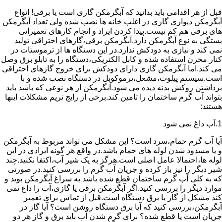
قبل از هر اقدامی باید بدانید که آبگرمکن گازی است یا برقی! انواع
آبگرمکن دیواری گازی در اغلب خانه ها نصب شده ولی تعداد آبگرمکن
های برقی هم کم نیست.پیدا کردن ایراد و انجام کارهای تعمیراتی
بستگی به نوع آبگرمکن دارد.آبگرمکن برقی،گازهای احتراقی تولید
نمی کند و نیازی به دودکش ندارد.در این دستگاه ها از ترموستات در
کنار مخزن استفاده شده و کابل الکتریکی،دستگاه را به تابلو برق وصل
می کند.اما آبگرمکن گازی دارای دودکش برای خروج گازهای احتراقی
است.سیستم پیلوت،مشعل،ترموکوبل در دستگاه نصب شده و با
برداشتن روکش بدنه دیده می شود.آبگرمکن از هر نوعی که باشد باید
بتواند آب گرم ساختمان را تامین کند.برخی از رایج تریم مشکلات اینها
هستند:
1.آب داغ نمی شود
آیا آب گرم حمام،سرد است؟ این مشکل می تواند مربوط به آبگرمکن
و یا مسدود شدن لوله های حمام باشد.در واقع هر گونه ایرادی در این
لوله ها،احتمالا عامل اصلی است.هرگز به یک شیر آب،اکتفا نکنید.چند
شیر دیگر را نیز باز کرده و جریان آب گرم را بررسی کنید.در صورتی
که به کلی آب گرم ساختمان قطع شده باشد به سراغ آبگرمکن بوید و
موارد دیگر را بررسی کنید.اگر آبگرمکن برقی یا گازی،آب را داغ نمی
کند مشکل از گاز یا برق دستگاه است.قبل از تماس برای تعمیر
آبگرمکن،بررسی کنید که آیا برق دستگاه روشن است؟ آیا گاز در
جریان است یا قطع شده؟ برای گرم شدن آب باید برق و گاز هر دو