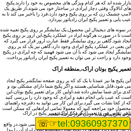
بازار شده اند که هر کدام ویژگی های مخصوص به خود را دارند.پکیج
های آنالاوگ وقتی دچار ایرادی در ساختار خود می شوند،از طریق یک
لامپ چشمک زن که بر روی پکیج وجود دارد،فرد را باخبر می کند تا به
عیب یابی و تعمیر پکیج ایران رادیاتور بپردازد.
در نمونه های دیجیتال این محصول،یک نمایشگر بر روی پکیج تعبیه شده
است تا در صورت هرگونه ایراد در عملکرد پکیج،این ارور بر روی پکیج
ایجاد شود.گاهی بر روی نمایشگر فقط عبارت ارور قرار می گیرد که
این یعنی در عملکرد پکیج ایرادی وجود دارد.گاهی نیز یک کد بر روی
نمایشگر ایجاد می شود که با آن می شود فهمید که چه ایرادی در پکیج
وجود دارد و راحت تر می توان به تعمیر پکیج ایران رادیاتور پرداخت.
تعمیر پکیج بوتان اراک،,منطقه اراک
این پکیج ها نیز عمدتا با یک کد که بر روی صفحه نمایگشر پکیج ایجاد
می شود،قابل شناسایی هستند و اگر پکیج شما دارای مشکلی بود و
کدی برای شما نمایش داده شد،اولین کار برای تعمیر پکیج بوتان،این
است که عیب یابی انجام دهید و ایرادی که وجود دارد را بررسی کنید
که از کجا نشات می گیرد.برای این کار می توانید به دفترچه راهنمای
محصول خود مراجعه کنید که معمولا تمامی ایرادهایی که ممکن است
تلفن تماس فوری
تعمیر آبگرمکن اراک،تعمیر پکیج در اراک
برای پکیج پیش بیاید در آن قرار گرفته است.
☞☏
tel:09360937370
گاهی نیز هنگام خرابی پکیج،هیچ اروری نمایش داده نمی شود.در واقع
در این حالت برد موجود در پکیج بوتان،نتوانسته است ایراد آن را پیدا