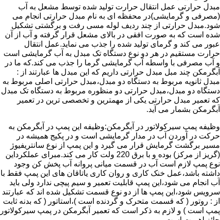
مبدل حرارتی عمل انتقال حرارت تولید شده توسط مشعل به آب
(مصرفی و گرمایشی)در محفظه ای به نام مبدل حرارتی انجام می
شود.مبدل حرارتی از چند ردیف لوله مسی رفت و برگشتی تشکیل
شده است که به صورت افقی در بالای مشعل قرار گرفته و آب از آن
عبور می کند و گرمای تولید شده را جذب می نماید.عمل انتقال
حرارت مستقیم در هر دو نوع دستگاه تک مبدل به آب گرمایشی است
و آب مصرفی با واسطه آب گرمایشی گرما را جذب می کند.که ما در
آبگرمکن چند مبل مبدل حرارتی داریم که این مبدل ها عبارتند از :
مبدل ثانویه مربوط به دستگاه دو مبدل،مبدل حرارتی اصلی مربوط به
دستگاه دو مبدل،مبدل حرارتی دو منظوره مربوط به دستگاه تک مبدل
که تعمیر مبدل حرارتی یکی از مهمترین و تخصصی ترین در تعمیر
آبگرمکن بشمار می آید.
وظیفه پمپ سیرکولاتور در آبگرمکن:وظیفه این پمپ در آبگرمکن به
حرکت در آوردن آب در مدار گرمایشی است و در پکیج همیشه در
مسیر برگشت گرمایش قرار می گیرد و این پمپ از نوع سانتریفیوژ
(گریز از مرکز) بوده و با برق 220 ولت کار می کند.مبرای عملکرداین
نوع پمپ لازم است آب در قسمت میانی پروانه آب پخش کن وجود
داشته باشد،عمل خنک کاری و روان کاری یاتاقان های این پمپ فقط با
آب انجام می شود،این پمپ قابلیت تعمیر و سیم پیچی ندارد ولی باید
سرویس شود،این پمپ ها از دو نوع قسمت تشکیل شده اند که عبارتند
از : روتور ( که قسمت متحرک و گردنده است )،استاتور ( که بدنه ثابت
پمپ است ) و لازم به ذکر است که تعمیر آبگرمکن در پمپ سیرکولاتور
حائز اهمیت است.