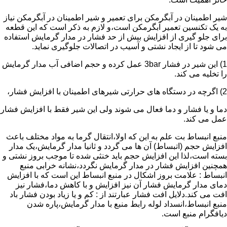
شیر اطمینان در آبگرمکن برای تعمیر و شیر اطمینان در آبگرمکن نیاز
به یک تکنسین تعمیر آبگرمکن است،و لازم به ذکر است که این قطعه
برای جلو گیری از افزایش بیش از حد فشار در مدار گرمایش استفاده
می شود تا از ایجاد نشتی و آسیب در اتصالات جلوگیری نماید.
1) این شیر در فشار 3bar عمل کرده و حجم اضافی آب مدار گرمایش
را تخلیه می کند.
2) اگرچه در دستگاه های حرارتی شیرهای اطمینان با افزایش فشار،
دما و یا فشار و دما فعال می شوند ولی این شیر فقط با افزایش فشار
عمل می کند.
منبع انبساط بت علم به این که اولا،انتقال گرما به مواد مختلف باعث
افزایش حجم (اتبساط) آن ها می گردد و ثانیا مدار گرمایش،یک مدار
بسته است،لذا این افزایش حجم باید خنثی شده تا موجب بروز نشتی و
همچنین افزایش فشار در مدار گرمایش نگردد،نشانه خرابی منبع
انبساط : علامت بروز اشکال در منبع انبساط این است که با افزایش
دمای مدار گرمایش فشار آن نیز افزایش و با کاهش دما،فشار نیز
افت می کند.دلایل افت فشار عبارتند از : کم و یا زیاد بودن فشار باد
منبع انبساط،انسداد لوله رابط منبع با مدار گرمایش،پاره شدن
دیافگرام منبع است.