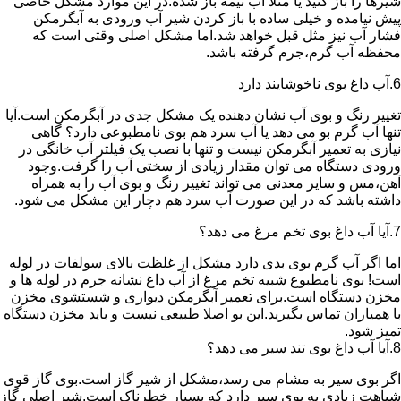
شیرها را باز کنید یا مثلا آب نیمه باز شده.در این موارد مشکل خاصی
پیش نیامده و خیلی ساده با باز کردن شیر آب ورودی به آبگرمکن
فشار آب نیز مثل قبل خواهد شد.اما مشکل اصلی وقتی است که
محفظه آب گرم،جرم گرفته باشد.
6.آب داغ بوی ناخوشایند دارد
تغییر رنگ و بوی آب نشان دهنده یک مشکل جدی در آبگرمکن است.آیا
تنها آب گرم بو می دهد یا آب سرد هم بوی نامطبوعی دارد؟ گاهی
نیازی به تعمیر آبگرمکن نیست و تنها با نصب یک فیلتر آب خانگی در
ورودی دستگاه می توان مقدار زیادی از سختی آب را گرفت.وجود
آهن،مس و سایر معدنی می تواند تغییر رنگ و بوی آب را به همراه
داشته باشد که در این صورت آب سرد هم دچار این مشکل می شود.
7.آیا آب داغ بوی تخم مرغ می دهد؟
اما اگر آب گرم بوی بدی دارد مشکل از غلظت بالای سولفات در لوله
است! بوی نامطبوع شبیه تخم مرغ از آب داغ نشانه جرم در لوله ها و
مخزن دستگاه است.برای تعمیر آبگرمکن دیواری و شستشوی مخزن
با همیاران تماس بگیرید.این بو اصلا طبیعی نیست و باید مخزن دستگاه
تمیز شود.
8.آیا آب داغ بوی تند سیر می دهد؟
اگر بوی سیر به مشام می رسد،مشکل از شیر گاز است.بوی گاز قوی
شباهت زیادی به بوی سیر دارد که بسیار خطرناک است.شیر اصلی گاز