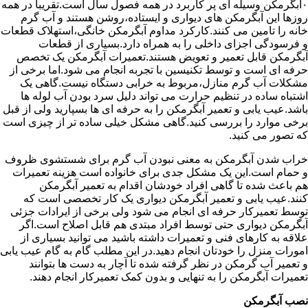
۰آبگرمکن وسیله ای پر کاربرد در همه فصول سال است.تقریبا در همه
روزها این آبگرمکن های دیواری و ایستاده،روشن هستند و آب گرم
خانه را تامین می کنند.کارکرد مداوم آبگرمکن خانگی،استهلاک قطعات
و فرسودگی اجزای داخلی را به همراه دارد.بسیاری از قطعات
آبگرمکن قابل تعمیر و تعویض هستند.تعمیرات آبگرمکن یک تخصص
حرفه ای است و توسط تکنیسین با تجربه انجام می شود.اما برخی از
مشکلات آب گرم منازل،مربوط به خرابی دستگاه نیست.گاهی یک
اشتباه ساده در تنظیم حرارت می تواند دلیل سرد بودن آب لوله ها
باشد.عیب یابی و تعمیر آبگرمکن را به حرفه ای ها بسپارید ولی از قبل
برخی موارد را بررسی کنید.گاهی مشکل خیلی ساده تر از چیزی است
که تصور می کنید.
خراب شدن آبگرمکن به معنی نبودن آب گرم برای شستشوی ظروف
و حمام است.این یک مشکل جدی برای خانواده است هزینه تعمیرات
هم باعث شده تا گاهی افراد خودشان اقدام به تعمیر آبگرمکن
کنند.عیب یابی و تعمیر آبگرمکن دیواری یک کار تخصصی است که
توسط تعمیرکار حرفه ای انجام می شود ولی برخی از ایرادات جزئی
آبگرمکن دیواری حتی توسط افراد مبتدی هم قابل اصلاح است.اگر
علاقه به کارهای فنی و تعمیرات داشته باشید می توانید بسیاری از
امورات منزل را خودتان انجام دهید.در این مطلب گام به گام عیب یابی
و تعمیر آب گرمکن در نظر گرفته شده تا آچار به دست ها بتوانند
تعمیرات آبگرمکن را به تنهایی و بدون کمک تعمیرکار انجام دهند.
نصب آبگرمکن