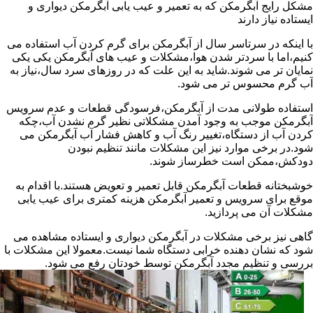
مشکل رایج آبگرمکن که به تعمیر و عیب یابی آبگرمکن دیواری و
ایستاده نیاز دارند
با اینکه در سرتاسر سال از آبگرمکن برای گرم کردن آب استفاده می
کنیم،اما با سردتر شدن هوا،مشکلات و عیب های آبگرمکن یکی یکی
نمایان تر می شوند.شاید به این علت که در روزهای سرد سال،نیاز به
آب گرم محسوس تر می شود.
استفاده طولانی مدت از آبگرمکن،فرسودگی قطعات و عدم سرویس
آبگرمکن موجب به وجود آمدن مشکلاتی نظیر گرم نشدن آب،چکه
کردن آب از دستگاه،تغییر رنگ آب و کاهش فشار آب آبگرمکن می
شود.در برخی موارد نیز این مشکلات مانند تنظیم نبودن
دودکش،ممکن است خطرساز شوند.
خوشبختانه قطعات آبگرمکن قابل تعمیر و تعویض هستند.با اقدام به
موقع برای سرویس و تعمیر آبگرمکن هزینه کمتری برای عیب یابی
مشکلات آن می پردازید.
گاهی نیز برخی مشکلات در آبگرمکن دیواری و ایستاده مشاهده می
شود که نشان دهنده خرابی دستگاه شما نیست.معمولا این مشکلات با
بررسی و تنظیم مجدد آبگرمکن توسط خودتان رفع می شود.