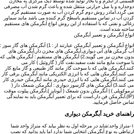
قسمتی از آبگرم و یا بخار تولید شده توسط دیگ مرکزی به مخازن
دوجداره و یا مبل حرارتی منتقل شده و باعث گرم شدن آب مصرفی
می گردد.امادر روش دوم گرم کردن آب به صورت مستقیم گرم
کردن آب در تماس مستقیم باسطح گرم کننده می باشد مانند سماور
زغالی و نفتی که با استفاده از این روش انواع آبگرمکن های مستقیم
ساخته شده است.
انواع آبگرمکن و تعمیر آبگرمکن
انواع آبگرمکن و تعمیر آبگرمکن عبارتند از : 1) آبگرمکن های گاز سوز :
آب گرمکن های آنی دیواری,آبگرمکن های مخزن دار,آبگرمکن های
بدون مخزن نیز می گویند.2) آبگرمکن های مستقیم : آبگرمکن هایی که
با سوخت مایع مانند نفت سفید،نفت گاز ( گازوئیل ) کار می
کنند,آبگرمکن هایی که با سوخت گاز مانند گاز طبیعی و گاز مایع کار
می کنند,آبگرمکن هایی که با انرژی الکتریکی مانند آبگرمکن برقی کار
می کنند,آبگرمکن هایی که با انرژی حیدری مانند آبگرمکن حیدری کار
می کنند.3) آبگرمکن های گازسوز دیواری : آبگرمکن شمعک دار (
ترموکوپلی ) | آبگرمکن بدون شمعک ( آیونایز ),آبگرمکن پیلوت موقت
(IP),آبگرمکن فن دار،است که برای تعمیر آبگرمکن باید به نمایندگی
تماس حاصل فرمایید.
راهنمای خرید آبگرمکن دیواری
۱-متراژ واحد:شاید در مرحله اول به نظر بیاید که متراژ واحد شما
ارتباطی به نوع آبگرمکن انتخابی شما ندارد اما باید بدانید که نصب