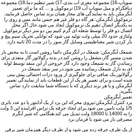
سوپاپ،16) مجموعه مغزی آب بندی،17) شیر تنظیم دما،18) مجموعه
دیافگرام و میل سوپاپ آب 19) ترموکوپل و … که ما برای تعمیر
آبگرمکن باید به نمایندگی های مجاز همان برند تماس حاصل فرمایید.
ترموکوپل آبگرمکن: هر گاه دو فلز غیر هم جنس مانند مس و روی را
به یکدیگر اتصال دهیم یک ترموکوپل ایجاد می شود.حال اگر محل
اتصال دو فلز را توسط شعله ای گرم کنیم بین دو سر دیگر ترموکوپل
ولتاژی حدود 20 میلی ولت تولید می شود که توانایی تحریک سیم پیچ و
باز کردن شیر مغناطیسی وسایل گاز سوز را در مدت 20 ثانیه دارد.
شمعک آبگرمکن: شمعک در آبگرمکن دائما روشن است تا به محض باز
شدن مسیر گاز،مشعل را روشن کند.در بدنه رگولاتور گاز منفذی برای
رساندن گاز به شمعک وجود دارد گاز خروجی از این منفذ توسط لوله
ای به نازل شمعک رسانیده می شود.در سر منفذ شمعک در
رگولاتور،یک صافی برای جلوگیری از ورود ذرات احتمالی پیش بینی
شده است.و برای تعمیر هر یک از این قطعات باید از نمایندگی تعمیر
آبگرمکن و یا هر برند دیگری که با دستگاه شما متابقت دارد تماس
بگیرید.
تعمیر آبگرمکن
برد کنترل آبگرمکن:نیروی محرکه این برد از یک آدابتور یا دو عدد باتری
1/5 ولت تامین می شود.برای ایجاد جرقه یک تراس افزاینده این 3 ولت
را به 14000 تا 18000 ولت تبدیل می کند.هنگامی که شیر آبگرم
مصرفی باز می شود با فرمان برد
از یک طرف جرقه زده می شود و از طرف دیگر همزمان شیر برقی