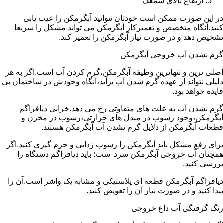
ارتفاع بالای شمعک
در این صورت ممکن است خودتان نتوانید آبگرمکن را عیب یابی
کنید.آنگاه متخصص و تعمیرکار آبگرمکن می تواند مشکل را سریعا
تشخیص دهد و در صورت نیاز آبگرمکن را تعمیر کند.
گرم نشدن آب خروجی آبگرمکن
اصلی ترین و تنهاترین وظیفه آبگرمکن،گرم کردن آب است.اگر به هر
دلیلی نتواند از عهده گرم شدن آب برآید،آنگاه وجودش در ساختمان بی
فایده خواهد بود.
گرم نشدن آب به علت های متفاوتی رخ می دهد.خرابی دیافراگم
آبگرمکن،وجود رسوب در مبدل های حرارتی،رسوب در مخزن و
قطعات آبگرمکن از دلایل گرم نشدن آب آبگرمکن هستند.
برای رفع مشکل باید آبگرمکن را رسوب زدایی و جرم گیری کنید.اگر
همچنان آب خروجی آبگرمکن سرد است؛ باید دیافراگم دستگاه را
بررسی کنید.
دیافراگم آبگرمکن قطعه ای پلاستیکی و مشابه یک واشر است.آن را
پیدا کنید و در صورت نیاز آن را تعویض کنید.
رنگ گرفتگی آب داغ خروجی