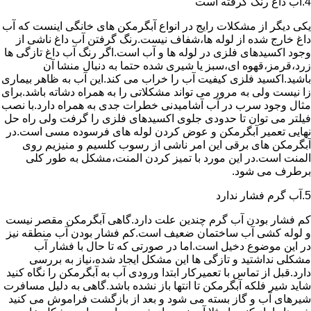
4.آب داغ رنگ گرفته است
یکی دیگر از مشکلات رایج در انواع آبگرمکن های خانگی اینست که آب
داغ خارج شده از لوله ها،شفاف نیست.رنگ گرفتن آب داغ ناشی از
وجود اکسیدهای فلزی در لوله ها و آب است.اگر رنگ آب داغ تازگی ها
زرد،قرمز،قهوه ای،سبز یا شیری شده حتما به دنبال منشا آن
باشید.اکسید فلزی کیفیت آب را خراب می کند.این آب به ظاهر بیماری
زا نیست ولی به مرور می تواند مشکلاتی را به همراه دشاته باشد.برای
مثال وجود سرب در آب آشامیدنی خطرات جدی به همراه دارد.با نصب
فیلتر می توان تا حدودی جلوی اکسیدهای فلزی را گرفت ولی راه حل
نهایی تعمیر آبگرمکن و عوض کردن لوله های فرسوده مسی است.در
آبگرمکن های برقی این امر ناشی از رسوب کلسیم و منیزیم روی
المنت است.در این مورد با تمیز کردن المنت،مشکل به طور کلی
برطرف می شود.
5.آب گرم فشار ندارد
کم فشار بودن آب گرم چندین علت دارد.گاهی آبگرمکن مقصر نیست
و لوله کشی آب ساختمان ضعیف است.کم فشار بودن آب منطقه نیز
در این موضوع دخیل است.اما در صورتی که تا حال با فشار آب
مشکلی نداشتید و تازگی ها این مشکل ایجاد شده،نیاز به بررسی
دارد.قبل از تماس با تعمیرکار ابتدا ورودی آب به آبگرمکن را نگاه کنید
شاید شیر فلکه آبگرمکن تا انتها باز نشده باشد.گاهی به دلیل مسافرت
شیرهای آب و گاز بسته می شود و بعد از بازگشت فراموش می کنید