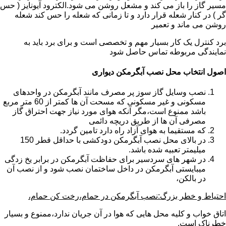
مسیر گاز را باز می کند و مشعل روشن می شود.الکترود آیونایز ( حس
گر ) در کنار شعله قرار دارد و تا زمانی که شعله را حس کند شعله
روشن می ماند و تعمیر
برد کنترل یک کار بسیار مهم و تخصصی است و برای برد باید به
نمایندگی مربوطه تماس حاصل شود
اصول انتخاب محل نصب آبگرمکن دیواری
نصب وسایل گاز سوز پر مصرف مانند آبگرمکن در واحدهای
مسکونی و غیر مسکونی که مسحت آن ها کمتر از 60 متر مربع
باشد ممنوع است،مگر آنکه هوای مورد نیاز جهت احتراق گاز
مصرفی آن ها از طریق دریچه دائمی
که مستقیما به هوای آزاد راه دارد تامین گردد.
در بالای محل نصب آبگرمکن دودکشی با حداقل قطر 150
میلیمتر تعبیه شده باشد.
در شهر های سردسیر برای حفاظت آبگرمکن در برابر یخ زدگی
میبایستی آبگرمکن در داخل ساختمان نصب شود و از نصب آن
در بالکن،
احتیاط و خطر بزرگ:نصب آبگرمکن در حمام،رخت کن حمام،
اتاق خواب و کلیه محل هایی که هوا در آن جریان ندارد،ممنوع و بسیار
خطرناک است.