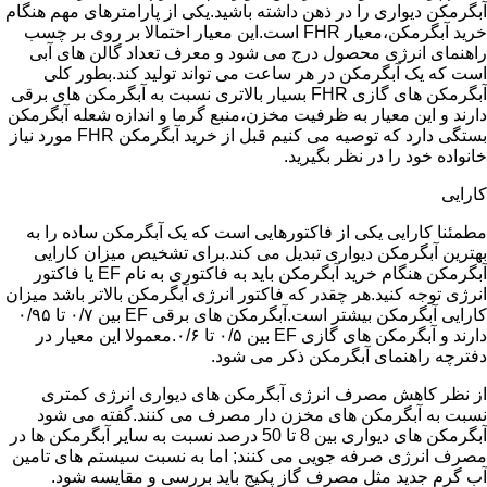
آبگرمکن دیواری را در ذهن داشته باشید.یکی از پارامترهای مهم هنگام
خرید آبگرمکن،معیار FHR است.این معیار احتمالا بر روی بر چسب
راهنمای انرژی محصول درج می شود و معرف تعداد گالن های آبی
است که یک آبگرمکن در هر ساعت می تواند تولید کند.بطور کلی
آبگرمکن های گازی FHR بسیار بالاتری نسبت به آبگرمکن های برقی
دارند و این معیار به ظرفیت مخزن،منبع گرما و اندازه شعله آبگرمکن
بستگی دارد که توصیه می کنیم قبل از خرید آبگرمکن FHR مورد نیاز
خانواده خود را در نظر بگیرید.
کارایی
مطمئنا کارایی یکی از فاکتورهایی است که یک آبگرمکن ساده را به
بهترین آبگرمکن دیواری تبدیل می کند.برای تشخیص میزان کارایی
آبگرمکن هنگام خرید آبگرمکن باید به فاکتوری به نام EF یا فاکتور
انرژی توجه کنید.هر چقدر که فاکتور انرژی آبگرمکن بالاتر باشد میزان
کارایی آبگرمکن بیشتر است.آبگرمکن های برقی EF بین ۰/۷ تا ۰/۹۵
دارند و آبگرمکن های گازی EF بین ۰/۵ تا ۰/۶.معمولا این معیار در
دفترچه راهنمای آبگرمکن ذکر می شود.
از نظر کاهش مصرف انرژی آبگرمکن های دیواری انرژی کمتری
نسبت به آبگرمکن های مخزن دار مصرف می کنند.گفته می شود
آبگرمکن های دیواری بین 8 تا 50 درصد نسبت به سایر آبگرمکن ها در
مصرف انرژی صرفه جویی می کنند; اما به نسبت سیستم های تامین
آب گرم جدید مثل مصرف گاز پکیج باید بررسی و مقایسه شود.