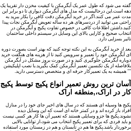
گفته می شود که طول عمر یک آبگرمکن با کیفیت مخزن دار تقریبا یک
دهه است.این درحالیست که مدل های آبگرمکن دیواری تا دو برابر این
مدت عمر می کنند.اگر در خرید آبگرمکن دقت کافی را بکار ببرید به
راحتی می توانید از دردسرهای هر ده ساله تعویض آبگرمکن نجات پیدا
کنید.داشتن اطلاعات کافی در خصوص تفاوت پکیج و آبگرمکن در
انتخاب صحیح و کارایی بالای این وسایل در سیستم داخلی ساختمان
تاثیر بسزایی دارد.
بعد از خرید آبگرمکن به این نکته توجه کنید که بهتر است بصورت دوره
ای آبگرمکن خود را تعمیر و سرویس کنید تا از هزینه های هنگفت خرید
دوباره آبگرمکن جلوگیری کنید و در صورت بروز مشکل در آبگرمکن
بلافاصله از یک تکنسین تعمیر آبگرمکن کمک بگیرید.با نصب اپلیکیشن
"" همیشه به یک تعمیرکار حرفه ای و متخصص دسترسی دارید.
آسان ترین روش تعمیر انواع پکیج توسط پکیج
کار در اراک،,منطقه اراک
پکیج ها وسیله ای هستند که در سال های اخیر جای خود را در منازل
افراد باز کرده اند و در کمتر خانه ای است که این وسایل دیده
نشوند.پکیج ها جزو وسایلی هستند که تعمیر آن ها کار هر کسی نیست
و باید فردی که برای تعمیر پکیج انتخاب می شود،از توانایی بالایی
برخوردار باشد.پکیج ها هم در تابستان و هم در زمستان مورد استفاده