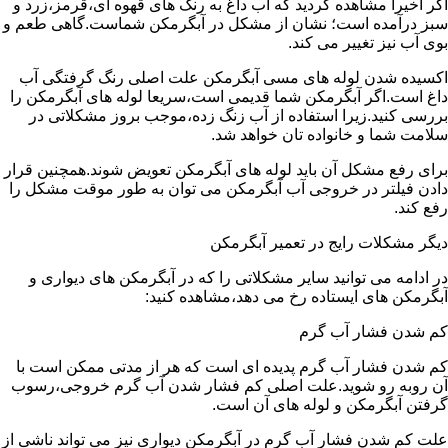
اگر اخیرا مشاهده کردید که آب داغ به رنگ های قهوه ای،قرمز،زرد و
سبز درآمده است؛ نشان از مشکل در آبگرمکن شماست.گاهی طعم و
بوی آب نیز تغییر می کند.
اکسیده شدن لوله های مسی آبگرمکن علت اصلی رنگ گرفتگی آب
داغ است.اگر آبگرمکن شما قدیمی است،سریعا لوله های آبگرمکن را
بررسی کنید.زیرا استفاده از آب زنگ زده،موجب بروز مشکلاتی در
سلامت شما و خانواده تان خواهد شد.
برای رفع مشکل آن باید لوله های آبگرمکن تعویض شوند.همچنین قرار
دادن فیلتر در خروجی آب آبگرمکن می توان به طور موقت مشکل را
رفع کند.
دیگر مشکلات رایج در تعمیر آبگرمکن
در ادامه می توانید سایر مشکلاتی را که در آبگرمکن های دیواری و
آبگرمکن های ایستاده رخ می دهد،مشاهده کنید:
کم شدن فشار آب گرم
کم شدن فشار آب گرم پدیده ای است که هر از مدتی ممکن است با
آن روبه رو شوید.علت اصلی کم فشار شدن آب گرم خروجی،رسوب
گرفتن آبگرمکن و لوله های آن است.
علت کم شدن فشار آب گرم در آبگرمکن دیواری نیز می تواند ناشی از