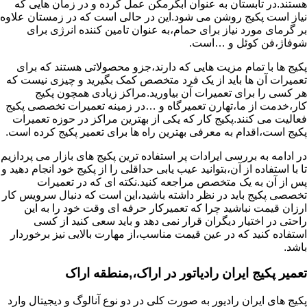
هستند.در تابستان به عنوان آبگرمکن عمل کرده و در زمان هایی که
نیاز است پکیج روشن می شود.این در حالی است که در زمستان علاوه
بر گرمای مورد نیاز برای حمام،به عنوان تامین کننده انرژی برای
شوفاژ،فن کوئل و …است.
پکیج ها با تمام مزیت هایی که دارند،جزو محصولاتی هستند که برای
تعمیرات آن ها باید از یک فرد متخصص کمک بگیرید و چیزی نیست که
هر کسی را برای تعمیرات آن بیاورید.مراکز زیادی همچون پکیج
کار،خدمت از ما،تهارن تعمیرگاه و …در زمینه تعمیرات تخصصی پکیج
فعالیت می کنند.پکیج کار که یکی از بهترین مراکز در حوزه تعمیرات
پکیج است،اقدام به معرفی بهترین راه ها برای تعمیر پکیج کرده است.
در ادامه به بررسی ایرادات پر استفاده ترین پکیج های بازار می پردازیم
تا با استفاده از آن،بتوانید عیب یابی حداقلی را از پکیج خود انجام دهید و
پس از آن به یک متخصص مراجعه کنید.نکته ای که در تعمیرات
تخصصی پکیج باید در نظر داشته باشید،این است که دنبال سرویس کار
ارزان قیمت نباشید چرا که تعمیرکار حرفه ای وقت خود را به این
راحتی در اختیار دیگران قرار نمی دهد و باید سعی کنید از کسی
استفاده کنید که در عین قیمت مناسب،از مهارت بالایی نیز برخوردار
باشد.
تعمیر پکیج ایران رادیاتور در اراک،,منطقه اراک
پکیج های ایران رادیور به صورت کلی در دو نوع آنالوگ و دیجیتال وارد