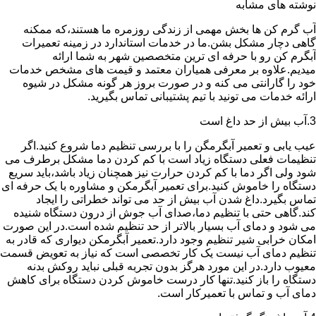
نوشته های مشابه
آب گرم کن ها بخش مهمی از زندگی روزمره ما هستند،که ممکنه
گاهی دچار مشکل بشن.ما در خدمات استاندارد در زمینه تعمیرات
آبگرم کن رو با حرفه ای ترین متخصصین شهر به شما ارائه
میدیم.علاوه بر معرفی همیاران معتمد و قیمت های مشخص خدمات
خود را گارانتی می کنه و در صورت بروز هر گونه مشکل در شیوه
ارائه خدمات می تونید با تیم پشتیبانی تماس بگیرید.
3.آب بیش از حد داغ است
عیب یابی و تعمیر آبگرمگن را با بررسی تنظیم دما شروع کنید.اگر
تنظیمات فعلی دستگاه زیاد است با کم کردن دما مشکل برطرف می
شود ولی اگر دما با کم کردن حرارت نیز همچنان زیاد باشد،باید سریع
دستگاه را خاموش کنید.برای تعمیر آبگرمکن و مشاوره با یک حرفه ای
تماس بگیرد.داغ شدن آب بیش از حد می تواند خطراتی را ایجاد
کند.گاهی حتی با تنظیم دما،صدای آب جوش از درون دستگاه شنیده
می شود و دمای آب بسیار بالاتر از حد تنظیم شده است.در این صورت
امکان خرابی شیر تنظیم وجود دارد.تعمیر آبگرمکن دیواری که قادر به
تنظیم دمای آب نیست یک کار تخصصی است که نیاز به تعویض قسمت
معیوب دارد.در این مورد هرگز بدون تجربه قبلی نباید روکش بدنه
دستگاه را باز کنید.تنها کار درست خاموش کردن دستگاه برای کاهش
دمای آب و تماس با تعمیرکار است.