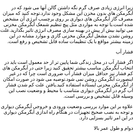
زیرا انرژی زیادی صرف گرم نگه داشتن گالن آنها می شود که در
آبگرمکن های بدون مخزن این مشکل وجود ندارد.توجه کنید که میزان
مصرف گاز آبگرمکن های دیواری بر روی برچسب انرژی آن مشخص
شده است.با توجه به مواردی مثل پیچ تنظیم شمعک آبگرمکن مخزنی
می توانید بیش از پیش در بهینه سازی مصرف انرژی تاثیر بگذارید.علت
روشن نشدن مشعل آبگرمکن مخزنی گازی و موارد مشابه در این
زمینه بیشتر مواقع با یک تنظیمات ساده قابل تشخیص و رفع است.
فشار آب
اگر فشار آب در محل زندگی شما پایین تر از حد معمول است باید در
انتخاب آبگرمکن مناسب بیشتر تحقیق کنید زیرا حتی در آبگرمکن های
کم فشار نیز حداقل میزان فشار آب ضروری است چرا که در غیر
اینصورت آبگرمکن روشن نمی شود.توصیه می شود در صورت امکان
از آبگرمکن مخزنی ایستاده استفاده کنید.یافتن علت کم شدن فشار
آب گرم در آبگرمکن دیواری متناسب با محیط و وضعیت نصب این
وسیله قابل تشخیص و بررسی است.
علاوه بر این موارد بررسی وضعیت ورودی و خروجی آبگرمکن دیواری
و توجه به نصب صحیح تجهیزات در هنگام راه اندازی آبگرمکن دیواری
در این امر تاثیر بسزایی دارد.
دوام و طول عمر بالا