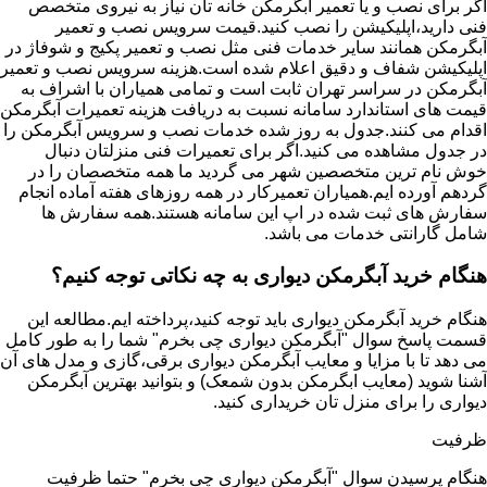
اگر برای نصب و یا تعمیر آبگرمکن خانه تان نیاز به نیروی متخصص
فنی دارید،اپلیکیشن را نصب کنید.قیمت سرویس نصب و تعمیر
آبگرمکن همانند سایر خدمات فنی مثل نصب و تعمیر پکیج و شوفاژ در
اپلیکیشن شفاف و دقیق اعلام شده است.هزینه سرویس نصب و تعمیر
آبگرمکن در سراسر تهران ثابت است و تمامی همیاران با اشراف به
قیمت های استاندارد سامانه نسبت به دریافت هزینه تعمیرات آبگرمکن
اقدام می کنند.جدول به روز شده خدمات نصب و سرویس آبگرمکن را
در جدول مشاهده می کنید.اگر برای تعمیرات فنی منزلتان دنبال
خوش نام ترین متخصصین شهر می گردید ما همه متخصصان را در
گردهم آورده ایم.همیاران تعمیرکار در همه روزهای هفته آماده انجام
سفارش های ثبت شده در اپ این سامانه هستند.همه سفارش ها
شامل گارانتی خدمات می باشد.
هنگام خرید آبگرمکن دیواری به چه نکاتی توجه کنیم؟
هنگام خرید آبگرمکن دیواری باید توجه کنید،پرداخته ایم.مطالعه این
قسمت پاسخ سوال "آبگرمکن دیواری چی بخرم" شما را به طور کامل
می دهد تا با مزایا و معایب آبگرمکن دیواری برقی،گازی و مدل های آن
آشنا شوید (معایب ابگرمکن بدون شمعک) و بتوانید بهترین آبگرمکن
دیواری را برای منزل تان خریداری کنید.
ظرفیت
هنگام پرسیدن سوال "آبگرمکن دیواری چی بخرم" حتما ظرفیت