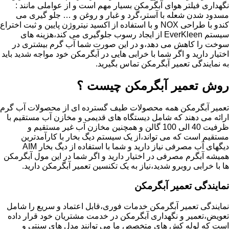
نگهداری فیلتر هوای آبگرمکن بسیار مهم است و از عواملی مانند :
مسدود شدن شعله با آستر،گرد و غبار و روغن و … جلو گیری می
کندو با طراحی NOX و با استفاده از اکسید نیتروژن پایین و ثبت اختراع
سیستم EverKleen از ایجاد رسوب جلوگیری می کند،هزینه های
سوخت را کاهش می دهد،و در این صورت شما آب گرم بیشتری در
اختیار دارید و اگر شما با خرابی هایی در آبگرمکن خود مواجه شدید باید
به نمایندگی تعمیر آبگرمکن تماس بگیرید.
روش تعمیر آبگرمکن چیست ؟
تعمیر آبگرمکن همه محصولات طیف گسترده ای از محصولات آب گرم
ارائه می دهند که شامل دیستگاه های قدیمی و مخازن آب مستقیم با
ظرفیت 40 الی 100 گالن و همچنین مخازن آب غیر مستقیم و
مستقیم است که می تواند،از یک سیستم دیگ بخار با کارآمدترین
دیگهای آب مصرفی نیاز دارید و شما با استفاده از دیگ بخار AIM
همیشه آبگرم مصرفی در اختیار دارید و اگر شما در این مول آبگرمکن
ها با خرابی روبرو شدید،نیاز به یک تکنسین تعمیر آبگرمکن دارید.
نمایندگی تعمیر آبگرمکن
نمایندگی تعمیر آبگرمکن خدمات فوری،قابل اعتماد و سریع را شامل
تعویض،تعمیر و نگهداری آبگرمکن در خدمت مشتریان خود قرار داده
است که لوله کش های متخصص ما می توانند مدل های سنتی و