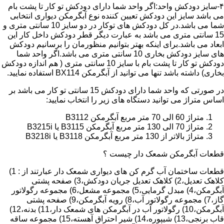
۴-سایز دودکش واحد:اگر واحد شما دارای دودکش تو کار تا پشت بام
می باشد سایز این دودکش تعیین کننده نوع آبگرمکن دیواری انتخابی
شما می باشد.در کل دودکش های توکار در دو سایز 10 سانتی متری و
15 سانتی متری می باشد به عبارت دیگر قطر دودکش داخل کار این
ابعاد می باشد.برای اینکه بهتر بتوانیم منظورمان را برسانیم دودکش
های سایز دودکش بخاری 10 سانتی متری می باشد.اگر واحد شما
دودکش تو کار تا پشت بام با سایز 10 سانتی متری ( هم اندازه دودکش
بخاری) داشته باشد تنها می توانید از آبگرمکن BX114 استفاده نمایید.
در صورتی که واحد شما دارای دودکش 15 سانتی تو کار می باشد بر
اساس متراژ می توانید دستگاه های زیر را انتخاب نمایید:
متراژ 60 الی 70 متر مربع آبگرمکن B3112
متراژ 70 الی 130 متر مربع آبگرمکن B3115 یا B3215i
متراژ بالاتر از 130 متر مربع آبگرمکن B3118 یا B3218i
قطعات آبگرمکن شمعک دار چیست ؟
قطعات ساختمان آب گرم کن های دیواری شمعک دار عبارتند از : 1)
کلاهک تعدیل،2) کلاهک تعدیل جریان دودکش،3) صفحه پشتی
آبگرمکن،4) مبدل گرمایی،5) مجموعه مشعل،6) مجموعه رگولاتور
گاز،7) مجموعه رگولاتور آب،8) رویه آبگرمکن،9) صفحه پشتی
آبگرمکن،10) رگولاتور آب در آبگرمکن های شمعک دار،11) بدنه،12)
قاب برنجی،13) شیپوره،14) شیر احتراق آهسته،15) مجموعه ساقه