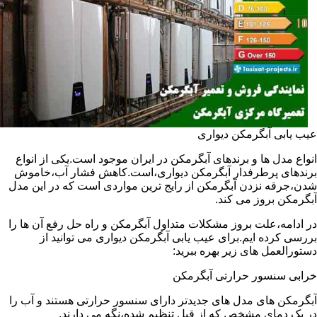
عیب یابی آبگرمکن دیواری
انواع مدل ها و برندهای آبگرمکن در ایران موجود است.یکی از انواع
برندهای پرطرفدار آبگرمکن دیواری،است.کاهش فشار آب،خاموش
شدن،جرقه نزدن آبگرمکن از رایج ترین مواردی است که در این مدل
آبگرمکن بروز می کند.
در ادامه،علت بروز مشکلات متداول آبگرمکن و راه حل رفع آن ها را
بررسی کرده ایم.برای عیب یابی آبگرمکن دیواری می توانید از
دستورالعمل های زیر بهره ببرید:
خرابی سنسور حرارتی آبگرمکن
آبگرمکن های مدل های جدیدتر دارای سنسور حرارتی هستند و آب را
در یک دمای مشخص که از قبل تنظیم شده،نگه می دارند.