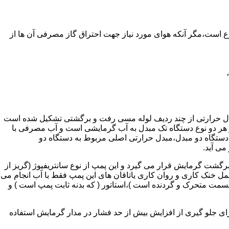
ر واحدهای مسکونی و غیر مسکونی که مسحت آن ها کمتر از 60 متر مربع باشد ممنوع است،مگر آنکه هوای مورد نیاز جهت احتراق گاز مصرفی آن ها از
دل حرارتی از چند ردیف لوله مسی رفت و برگشتی تشکیل شده است
ر هر دو نوع دستگاه تک مبدل به آب گرمایشی است و آب مصرفی با
ه دستگاه دو مبدل،مبدل حرارتی اصلی مربوط به دستگاه دو
می آید.
گشت گرمایش قرار می گیرد و این پمپ از نوع سانتریفیوژ (گریز از
 باشد،عمل خنک کاری و روان کاری یاتاقان های این پمپ فقط با آب انجام می
 قسمت متحرک و گردنده است )،استاتور ( که بدنه ثابت پمپ است ) و
رای جلو گیری از افزایش بیش از حد فشار در مدار گرمایش استفاده