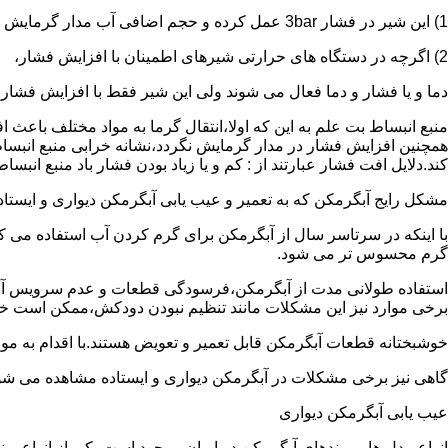
1) این شیر در فشار 3bar عمل کرده و حجم اضافی آب مدار گرمایش را تخلیه می کند.
2) اگرچه در دستگاه های حرارتی شیرهای اطمینان با افزایش فشار،
دما و یا فشار و دما فعال می شوند ولی این شیر فقط با افزایش فشار
منبع انبساط بت علم به این که اولا،انتقال گرما به مواد مختلف باعث
همچنین افزایش فشار در مدار گرمایش نگردد،نشانه خرابی منبع انبساط
کند.دلایل افت فشار عبارتند از : کم و یا زیاد بودن فشار باد منبع انب
مشکل رایج آبگرمکن که به تعمیر و عیب یابی آبگرمکن دیواری و ایستاده 
با اینکه در سرتاسر سال از آبگرمکن برای گرم کردن آب استفاده می ک
گرم محسوس تر می شود.
استفاده طولانی مدت از آبگرمکن،فرسودگی قطعات و عدم سرویس آبگ
برخی موارد نیز این مشکلات مانند تنظیم نبودن دودکش،ممکن است خ
خوشبختانه قطعات آبگرمکن قابل تعمیر و تعویض هستند.با اقدام به م
گاهی نیز برخی مشکلات در آبگرمکن دیواری و ایستاده مشاهده می شو
عیب یابی آبگرمکن دیواری
انواع مدل ها و برندهای آبگرمکن در ایران موجود است.یکی از انواع بر