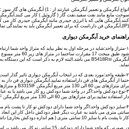
سوخت مایع مانند نفت سفید،نفت گاز ( گازوئیل ) کار می کنند,آبگرمکن 
(IP),آبگرمکن فن دار،است که برای تعمیر آبگرمکن باید به نمایندگی تماس حاصل فرمایید.
راهنمای خرید آبگرمکن دیواری
۱-متراژ واحد:شاید در مرحله اول به نظر بیاید که متراژ واحد شما ارت
آبگرمکن B5418Rsi می باشد.البته لازم به ذکر است که 
نماید.
حتما از آبگرمکن های فن داراستفاده نمایید.آبگرمکن دیواری فن دار 
برای متراژهای بین 60 الی 130 متر مربع آبگرمکن B3315IF و متراژهای بالای 130 متر مربع آبگرمکن B3318IF مناسب می باشد.
۳-نوع دودکش واحد:اگر در واحد شما دودکش رو کار می باشد یا به عبا
دار استفاده نمایید.برای متراژهای بین 60 الی 130 متر مربع آبگرمکن B3315IF و متراژهای بالای 130 متر مربع آبگرمکن B3318IF مناسب می باشد.
کار تا پشت بام با سایز 10 سانتی متری ( هم اندازه دودکش بخاری) داشته باشد تنها می توانید از آبگرمکن BX114 استفاده نمایید.
در صورتی که واحد شما دارای دودکش 15 سانتی تو کار می باشد بر اساس متراژ می توانید دستگاه های زیر را انتخاب نمایید: