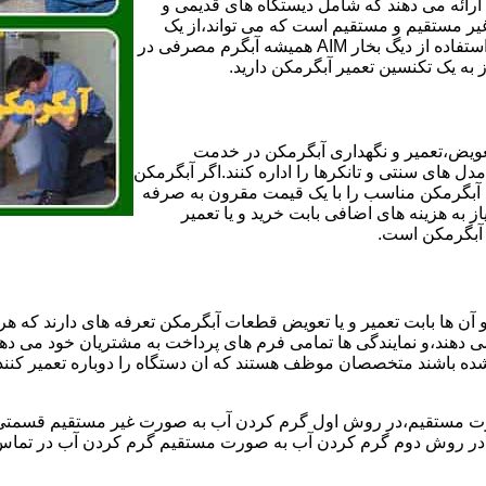
ائه می دهند که شامل دیستگاه های قدیمی و
لن و همچنین مخازن آب غیر مستقیم و مستقیم است که می تواند،از یک
سیستم دیگ بخار با کارآمدترین دیگهای آب مصرفی نیاز دارید و شما با استفاده از دیگ بخار AIM همیشه آبگرم مصرفی در
ز به یک تکنسین تعمیر آبگرمکن دارید.
عویض،تعمیر و نگهداری آبگرمکن در خدمت
 های سنتی و تانکرها را اداره کنند.اگر آبگرمکن
کند آبگرمکن مناسب را با یک قیمت مقرون به صرفه
ز به هزینه های اضافی بابت خرید و یا تعمیر
ر آبگرمکن است.
آن ها بابت تعمیر و یا تعویض قطعات آبگرمکن تعرفه های دارند که هر 
می دهند،و نمایندگی ها تمامی فرم های پرداخت به مشتریان خود می دهند
ده باشند متخصصان موظف هستند که ان دستگاه را دوباره تعمیر کنند و
 مستقیم،در روش اول گرم کردن آب به صورت غیر مستقیم قسمتی از 
ر روش دوم گرم کردن آب به صورت مستقیم گرم کردن آب در تماس مس