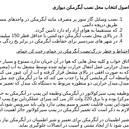
اصول انتخاب محل نصب آبگرمکن دیواری
طریق دریچه دائمی
که مستقیما به هوای آزاد راه دارد تامین گردد.
در بالای محل نصب آبگرمکن دودکشی با حداقل قطر 150 میلیمتر تعبیه شده باشد.
در شهر های سردسیر برای حفاظت آبگرمکن در برابر یخ زدگی م
احتیاط و خطر بزرگ:نصب آبگرمکن در حمام،رخت کن حمام،
اتاق خواب و کلیه محل هایی که هوا در آن جریان ندارد،ممنوع و بسیار
مبدل حرارتی عمل انتقال حرارت تولید شده توسط مشعل به آب (مصر
که به صورت افقی در بالای مشعل قرار گرفته و آب از آن عبور می کن
واسطه آب گرمایشی گرما را جذب می کند.که ما در آبگرمکن چند مبل مب
مبدل،مبدل حرارتی دو منظوره مربوط به دستگاه تک مبدل که تعمیر مب
وظیفه پمپ سیرکولاتور در آبگرمکن:وظیفه این پمپ در آبگرمکن به حر
مرکز) بوده و با برق 220 ولت کار می کند.مبرای ع
شود،این پمپ قابلیت تعمیر و سیم پیچی ندارد ولی باید سرویس شود،این
لازم به ذکر است که تعمیر آبگرمکن در پمپ سیرکولاتور حائز اهمیت ا
شیر اطمینان در آبگرمکن برای تعمیر و شیر اطمینان در آبگرمکن نیاز
می شود تا از ایجاد نشتی و آسیب در اتصالات جلوگیری نماید.