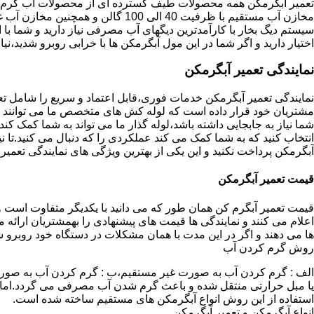
تعمیر آبگرمکن همه محصولات طیف گسترده ای از محصولات آب گرم ار
مخازن آب مستقیم با ظرفیت 40 الی 100 گا
اختیار دارید و اگر شما در این مول آبگرمکن ها با خرابی روبرو شدید،نیا
نمایندگی تعمیر آبگرمکن
نمایندگی تعمیر آبگرمکن خدمات فوری،قابل اعتماد و سریع را شامل ت
مشتریان خود قرار داده است که لوله کش های متخصص ما می توانند مدل
شما نیاز به جابجایی داشته باشد،لوله گذار ما می تواند به شما کمک 
انتخاب کنید که به شما کمک می کند عملکردی را که دنبال می کنید.تا نیا
آبگرمکن پرداخت نکنید و این یکی از بهترین ویژگی های نمایندگی تعمی
قیمت تعمیر آبگرمکن
قیمت تعمیر آبگرم کن همان طور که می دانید با یکدیگر متفاوت است و 
اعلام می کنند و نمایندگی ها قیمت های پیشنهادی را بهمشتریان ارائه 
ها می دهند و اگر در این مدت با همان مشکلات در دستگاه خود روبرو ش
روش گرم کردن آب
الف : گرم کردن آب به صورت غیر مستقیم،ب : گرم کردن آب به صورت
یا مبل حرارتی منتقل شده و باعث گرم شدن آب مصرفی می گردد.اماد
استفاده از این روش انواع آبگرمکن های مستقیم ساخته شده است.
انواع آبگرمکن و تعمیر آبگرمکن