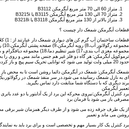
متراژ 60 الی 70 متر مربع آبگرمکن B3112
متراژ 70 الی 130 متر مربع آبگرمکن B3115 یا B3215i
متراژ بالاتر از 130 متر مربع آبگرمکن B3118 یا B3218i
قطعات آبگرمکن شمعک دار چیست ؟
مجموعه مغزی آب بندی،17) شیر تنظیم دما،18) مجموعه دیافگرام و میل سوپاپ آب 19) ترموکوپل و … که ما برای تعمیر آبگرمکن باید به نمایندگی های مجاز همان برند تماس حاصل فرمایید.
ترموکوپل آبگرمکن: هر گاه دو فلز غیر هم جنس مانند مس و روی را به
حدود 20 میلی ولت تولید می شود که توانایی تحریک سیم پیچ و باز کردن شیر مغناطیسی وسایل گاز سوز را در مدت 20 ثانیه دارد.
شمعک آبگرمکن: شمعک در آبگرمکن دائما روشن است تا به محض باز شد
ای به نازل شمعک رسانیده می شود.در سر منفذ شمعک در رگولاتور،یک ص
برند دیگری که با دستگاه شما متابقت دارد تماس بگیرید.
تعمیر آبگرمکن
مصرفی باز می شود با فرمان برد
از یک طرف جرقه زده می شود و از طرف دیگر همزمان شیر برقی مسیر گ
روشن می ماند و تعمیر
برد کنترل یک کار بسیار مهم و تخصصی است و برای برد باید به نمای