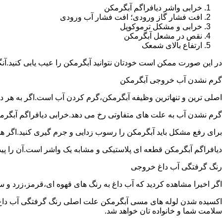
خرابی واشر دیافراگم آبگرمکن
افت فشار گاز ورودی؛ افت فشار آب ورودی
خرابی و مشکل ترموکوپل
نقص در مشعل آبگرمکن
ارتفاع بالای شمعک
در این صورت ممکن است خودتان نتوانید آبگرمکن را عیب یابی کنید.آن
گرم نشدن آب خروجی آبگرمکن
اصلی ترین و تنهاترین وظیفه آبگرمکن،گرم کردن آب است.اگر به هر دلی
گرم نشدن آب به علت های متفاوتی رخ می دهد.خرابی دیافراگم آبگر
برای رفع مشکل باید آبگرمکن را رسوب زدایی و جرم گیری کنید.اگر ه
دیافراگم آبگرمکن قطعه ای پلاستیکی و مشابه یک واشر است.آن را پیدا 
رنگ گرفتگی آب داغ خروجی
اگر اخیرا مشاهده کردید که آب داغ به رنگ های قهوه ای،قرمز،زرد و
اکسیده شدن لوله های مسی آبگرمکن علت اصلی رنگ گرفتگی آب داغ ا
سلامت شما و خانواده تان خواهد شد.