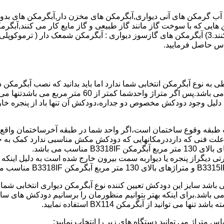
هایی که با سوخت گاز مانند گاز طبیعی و گاز مایع کار می کنند,آبگرمک
کنند,آبگرمکن هایی که با انرژی حیدری مانند آبگرمکن حیدری کار می کنند.3) آبگرمکن های گازسوز دیواری
باطی به نوع آبگرمکن انتخابی شما ندارد اما باید بدانید که نصب آبگرم
شود طبق مبحث 17 مقرارت ساختما در متراژ های زیر 60 متر
این دستگاه به دلیل وجود دودکش مخصوص دو جداره،دودکش آن تنها باد از پنجر
به علت فنی که دارددرمکانهایی که دودکش مکش مناسبی ندارد کمک به خ
رتی دیگراز پنجره یا دیواربه سمت بیرون خارج شده است به دلیل اینک