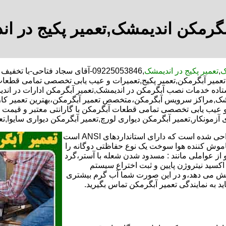
بگرمکن اندیمشک,تعمیر پکیج در ا
ک
,
تعمیر پکیج در اندیمشک
,09225053846-آقای سجاد فتاحی-ب
عمیر آبگرمکن,تعمیر پکیج,تعمیرات و عیب یابی تخصصی تمامی قطعات 
ستاده خدمات نصب آبگرمکن در اندیمشک,تعمیر آبگرمکن ادارات در اندی
ندیمشک,مراکز سرویس آبگرمکن،متخصص تعمیر آبگرمکن،بهترین تعمیر 
و عیب یابی تخصصی تمامی قطعات آبگرمکن با گارانتی معتبر و قیمت م
ی آزمونکار,تعمیر آبگرمکن دیواری لورچ,تعمیر آبگرمکن دیواری سایوا,ت
تعمیر آبگرمکن گازی،آبگرمکن برقی یا آبگرمکن ایستاده ​ آبگرمکن طراحی شده است که دارای استانداردهای ANSI است
خاموش کننده هوا سوخت یک نوع حفاظتی دوگانه را
 از عواملی مانند : مسدود شدن شعله با آستر،گرد
می کندو با طراحی NOX و با استفاده از اکسید نیتروژن پایین و ثبت اختراع سیستم
ا کاهش می دهد،و در این صورت شما آب گرم بیشتری
اید به نمایندگی تعمیر آبگرمکن تماس بگیرید.