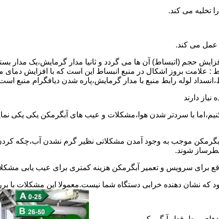
 عمل می کند.
 افزایش حجم (اتبساط) آن ها می گردد و ثانیا مدار گرمایش،یک مدار ب
 : علامت بروز اشکال در منبع انبساط این است که با افزایش دمای م
ساط،انسداد لوله رابط منبع با مدار گرمایش،پاره شدن دیافگرام منبع است
نیاز دارند
نیم،اما با سردتر شدن هوا،مشکلات و عیب های آبگرمکن یکی یکی نمای
رمکن موجب به وجود آمدن مشکلاتی نظیر گرم نشدن آب،چکه کردن آ
طرساز شوند.
وقع برای سرویس و تعمیر آبگرمکن هزینه کمتری برای عیب یابی مشکلا
د که نشان دهنده خرابی دستگاه شما نیست.معمولا این مشکلات با ب
ندهای پرطرفدار آبگرمکن