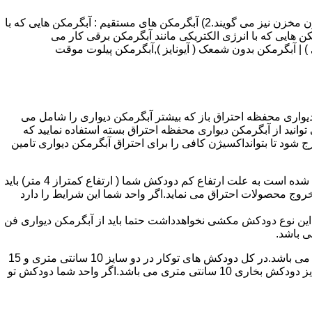
انواع آبگرمکن و تعمیر آبگرمکن عبارتند از : 1) آبگرمکن های گاز سوز : آب گرمکن های آنی دیواری,آبگرمکن های مخزن دار,آبگرمکن های بدون مخزن نیز می گویند.2) آبگرمکن های مستقیم : آبگرمکن هایی که با
ن هایی که با انرژی الکتریکی مانند آبگرمکن برقی کار می
 : آبگرمکن شمعک دار ( ترموکوپلی ) | آبگرمکن بدون شمعک ( آیونایز ),آبگرمکن پیلوت موقت
کن دیواری محفظه احتراق باز که بیشتر آبگرمکن دیواری را شامل می
 ممنوع می باشد.پس اگر متراژ واحدشما کمتر از 60 متر مربع می باشدتنها می توانید از آبگرمکن دیواری محفظه احتراق بسته استفاده نمایید که
ه خارج شود تا بتوانداکسیژن کافی را برای احتراق آبگرمکن دیواری تامین
۲-طبقه واحد:مورد بعدی که در انتخاب آبگرمکن دیواری تاثیر گذار است طبقه وقوع ساختمان است،اگر واحد شما در طبقه آخرساختمان واقع شده است به علت ارتفاع کم دودکش شما ( ارتفاع کمتراز 4 متر) باید
روج محصولات احتراق می نماید.اگر واحد شما این شرایط را دارد
ه این نوع دودکش مکشی نخواهدداشت حتما باید از آبگرمکن دیواری فن
۴-سایز دودکش واحد:اگر واحد شما دارای دودکش تو کار تا پشت بام می باشد سایز این دودکش تعیین کننده نوع آبگرمکن دیواری انتخابی شما می باشد.در کل دودکش های توکار در دو سایز 10 سانتی متری و 15
سانتی متری می باشد به عبارت دیگر قطر دودکش داخل کار این ابعاد می باشد.برای اینکه بهتر بتوانیم منظورمان را برسانیم دودکش های سایز دودکش بخاری 10 سانتی متری می باشد.اگر واحد شما دودکش تو