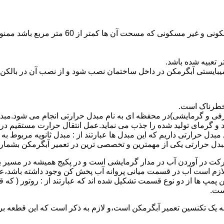
نصب وسایل گاز سوز پر مصرف مانند آبگرمکن د
یبایستی آبگرمکن در داخل ساختمان نصب شود و از نصب آن در بالکن،
 خطرناک است.
فی و گرمایشی)در محفظه ای به نام مبدل حرارتی انجام می شود.مب
د و گرمای تولید شده را جذب می نماید.عمل انتقال حرارت مستقیم د
دل حرارتی داریم که این مبدل ها عبارتند از : مبدل ثانویه مربوط ب
دل حرارتی یکی از مهمترین و تخصصی ترین در تعمیر آبگرمکن بشمار 
کت در آوردن آب در مدار گرمایشی است و در پکیج همیشه در مسیر بر
ملکرداین نوع پمپ لازم است آب در قسمت میانی پروانه آب پخش کن وجود داشته
 پمپ ها از دو نوع قسمت تشکیل شده اند که عبارتند از : روتور ( که
ست.
 به یک تکنسین تعمیر آبگرمکن است،و لازم به ذکر است که این قطعه ب