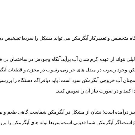
گاه متخصص و تعمیرکار آبگرمکن می تواند مشکل را سریعا تشخیص دهد 
لی نتواند از عهده گرم شدن آب برآید،آنگاه وجودش در ساختمان بی فای
مکن،وجود رسوب در مبدل های حرارتی،رسوب در مخزن و قطعات آبگرم
مچنان آب خروجی آبگرمکن سرد است؛ باید دیافراگم دستگاه را بررسی 
کنید و در صورت نیاز آن را تعویض کنید.
 سبز درآمده است؛ نشان از مشکل در آبگرمکن شماست.گاهی طعم و بوی 
ست.اگر آبگرمکن شما قدیمی است،سریعا لوله های آبگرمکن را بررسی