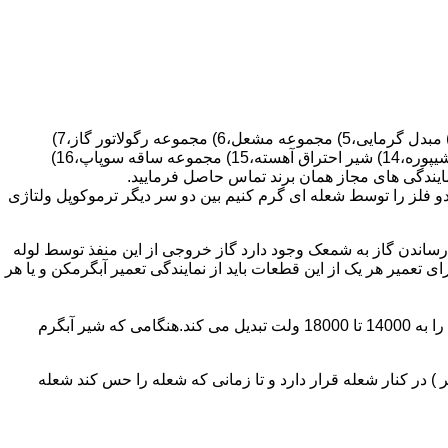
قطعات ساختمان آب گرم کن های دیواری شمعک دار عبارتند از : 1) کلاهک تعدیل،2) کلاهک تعدیل جریان دودکش،3) صفحه پشتی آبگرمکن،4) مبدل گرمایی،5) مجموعه مشعل،6) مجموعه رگولاتور گاز،7)
مجموعه رگولاتور آب،8) رویه آبگرمکن،9) صفحه پشتی آبگرمکن،10) رگولاتور آب در آبگرمکن های شمعک دار،11) بدنه،12) قاب برنجی،13) شیپوره،14) شیر احتراق آهسته،15) مجموعه ساقه سوپاپ،16)
و فلز را توسط شعله ای گرم کنیم بین دو سر دیگر ترموکوپل ولتاژی
ساندن گاز به شمعک وجود دارد گاز خروجی از این منفذ توسط لوله
عمیر هر یک از این قطعات باید از نمایندگی تعمیر آبگرمکن و یا هر
برد کنترل آبگرمکن:نیروی محرکه این برد از یک آدابتور یا دو عدد باتری 1/5 ولت تامین می شود.برای ایجاد جرقه یک تراس افزاینده این 3 ولت را به 14000 تا 18000 ولت تبدیل می کند.هنگامی که شیر آبگرم
در کنار شعله قرار دارد و تا زمانی که شعله را حس کند شعله