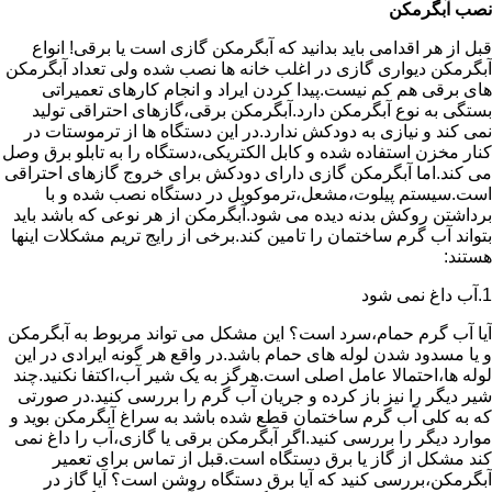
نصب آبگرمکن
قبل از هر اقدامی باید بدانید که آبگرمکن گازی است یا برقی! انواع
آبگرمکن دیواری گازی در اغلب خانه ها نصب شده ولی تعداد آبگرمکن
های برقی هم کم نیست.پیدا کردن ایراد و انجام کارهای تعمیراتی
بستگی به نوع آبگرمکن دارد.آبگرمکن برقی،گازهای احتراقی تولید
نمی کند و نیازی به دودکش ندارد.در این دستگاه ها از ترموستات در
کنار مخزن استفاده شده و کابل الکتریکی،دستگاه را به تابلو برق وصل
می کند.اما آبگرمکن گازی دارای دودکش برای خروج گازهای احتراقی
است.سیستم پیلوت،مشعل،ترموکوبل در دستگاه نصب شده و با
برداشتن روکش بدنه دیده می شود.آبگرمکن از هر نوعی که باشد باید
بتواند آب گرم ساختمان را تامین کند.برخی از رایج تریم مشکلات اینها
هستند:
1.آب داغ نمی شود
آیا آب گرم حمام،سرد است؟ این مشکل می تواند مربوط به آبگرمکن
و یا مسدود شدن لوله های حمام باشد.در واقع هر گونه ایرادی در این
لوله ها،احتمالا عامل اصلی است.هرگز به یک شیر آب،اکتفا نکنید.چند
شیر دیگر را نیز باز کرده و جریان آب گرم را بررسی کنید.در صورتی
که به کلی آب گرم ساختمان قطع شده باشد به سراغ آبگرمکن بوید و
موارد دیگر را بررسی کنید.اگر آبگرمکن برقی یا گازی،آب را داغ نمی
کند مشکل از گاز یا برق دستگاه است.قبل از تماس برای تعمیر
آبگرمکن،بررسی کنید که آیا برق دستگاه روشن است؟ آیا گاز در