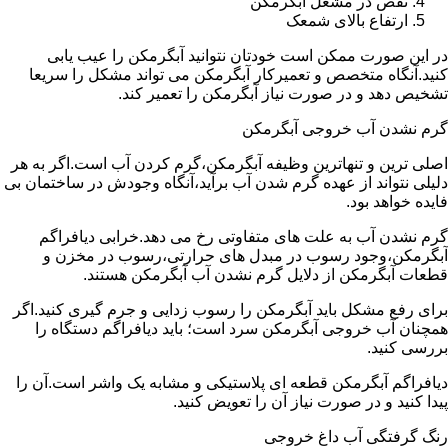
نقص در مشعل آبگرمکن
ارتفاع بالای شمعک
در این صورت ممکن است خودتان نتوانید آبگرمکن را عیب یابی
کنید.آنگاه متخصص و تعمیرکار آبگرمکن می تواند مشکل را سریعا
تشخیص دهد و در صورت نیاز آبگرمکن را تعمیر کند.
گرم نشدن آب خروجی آبگرمکن
اصلی ترین و تنهاترین وظیفه آبگرمکن،گرم کردن آب است.اگر به هر
دلیلی نتواند از عهده گرم شدن آب برآید،آنگاه وجودش در ساختمان بی
فایده خواهد بود.
گرم نشدن آب به علت های متفاوتی رخ می دهد.خرابی دیافراگم
آبگرمکن،وجود رسوب در مبدل های حرارتی،رسوب در مخزن و
قطعات آبگرمکن از دلایل گرم نشدن آب آبگرمکن هستند.
برای رفع مشکل باید آبگرمکن را رسوب زدایی و جرم گیری کنید.اگر
همچنان آب خروجی آبگرمکن سرد است؛ باید دیافراگم دستگاه را
بررسی کنید.
دیافراگم آبگرمکن قطعه ای پلاستیکی و مشابه یک واشر است.آن را
پیدا کنید و در صورت نیاز آن را تعویض کنید.
رنگ گرفتگی آب داغ خروجی