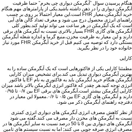
هنگام پرسیدن سوال "آبگرمکن دیواری چی بخرم" حتما ظرفیت
آبگرمکن دیواری را در ذهن داشته باشید.یکی از پارامترهای مهم هنگام
خرید آبگرمکن،معیار FHR است.این معیار احتمالا بر روی بر چسب
راهنمای انرژی محصول درج می شود و معرف تعداد گالن های آبی
است که یک آبگرمکن در هر ساعت می تواند تولید کند.بطور کلی
آبگرمکن های گازی FHR بسیار بالاتری نسبت به آبگرمکن های برقی
دارند و این معیار به ظرفیت مخزن،منبع گرما و اندازه شعله آبگرمکن
بستگی دارد که توصیه می کنیم قبل از خرید آبگرمکن FHR مورد نیاز
خانواده خود را در نظر بگیرید.
کارایی
مطمئنا کارایی یکی از فاکتورهایی است که یک آبگرمکن ساده را به
بهترین آبگرمکن دیواری تبدیل می کند.برای تشخیص میزان کارایی
آبگرمکن هنگام خرید آبگرمکن باید به فاکتوری به نام EF یا فاکتور
انرژی توجه کنید.هر چقدر که فاکتور انرژی آبگرمکن بالاتر باشد میزان
کارایی آبگرمکن بیشتر است.آبگرمکن های برقی EF بین ۰/۷ تا ۰/۹۵
دارند و آبگرمکن های گازی EF بین ۰/۵ تا ۰/۶.معمولا این معیار در
دفترچه راهنمای آبگرمکن ذکر می شود.
از نظر کاهش مصرف انرژی آبگرمکن های دیواری انرژی کمتری
نسبت به آبگرمکن های مخزن دار مصرف می کنند.گفته می شود
آبگرمکن های دیواری بین 8 تا 50 درصد نسبت به سایر آبگرمکن ها در
مصرف انرژی صرفه جویی می کنند; اما به نسبت سیستم های تامین