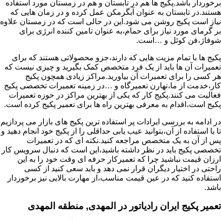
برخوردار باشد.پکیج ها هم در تابستان و هم در زمستان مورد استفاده
هستند.در تابستان به عنوان آبگرمکن عمل کرده و در زمان هایی که
نیاز است پکیج روشن می شود.این در حالی است که در زمستان علاوه
بر گرمای مورد نیاز برای حمام،به عنوان تامین کننده انرژی برای
شوفاژ،فن کوئل و …است.
پکیج ها با تمام مزیت هایی که دارند،جزو محصولاتی هستند که برای
تعمیرات آن ها باید از یک فرد متخصص کمک بگیرید و چیزی نیست که
هر کسی را برای تعمیرات آن بیاورید.مراکز زیادی همچون پکیج
کار،خدمت از ما،تهارن تعمیرگاه و …در زمینه تعمیرات تخصصی پکیج
فعالیت می کنند.پکیج کار که یکی از بهترین مراکز در حوزه تعمیرات
پکیج است،اقدام به معرفی بهترین راه ها برای تعمیر پکیج کرده است.
در ادامه به بررسی ایرادات پر استفاده ترین پکیج های بازار می پردازیم
تا با استفاده از آن،بتوانید عیب یابی حداقلی را از پکیج خود انجام دهید و
پس از آن به یک متخصص مراجعه کنید.نکته ای که در تعمیرات
تخصصی پکیج باید در نظر داشته باشید،این است که دنبال سرویس کار
ارزان قیمت نباشید چرا که تعمیرکار حرفه ای وقت خود را به این
راحتی در اختیار دیگران قرار نمی دهد و باید سعی کنید از کسی
استفاده کنید که در عین قیمت مناسب،از مهارت بالایی نیز برخوردار
باشد.
تعمیر پکیج ایران رادیاتور در المهدی, منطقه المهدی