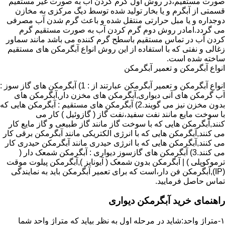
صورت مستقیم،در روش اول گرم کردن آب به صورت غیر مستقیم
قسمتی از آبگرم و یا بخار تولید شده توسط دیگ مرکزی به مخازن
دوجداره و یا مبل حرارتی منتقل شده و باعث گرم شدن آب مصرفی
می گردد.امادر روش دوم گرم کردن آب به صورت مستقیم گرم
کردن آب در تماس مستقیم باسطح گرم کننده می باشد مانند سماور
زغالی و نفتی که با استفاده از این روش انواع آبگرمکن های مستقیم
ساخته شده است.
انواع آبگرمکن و تعمیر آبگرمکن
انواع آبگرمکن و تعمیر آبگرمکن عبارتند از : 1) آبگرمکن های گاز سوز :
آب گرمکن های آنی دیواری,آبگرمکن های مخزن دار,آبگرمکن های
بدون مخزن نیز می گویند.2) آبگرمکن های مستقیم : آبگرمکن هایی که
با سوخت مایع مانند نفت سفید،نفت گاز ( گازوئیل ) کار می
کنند,آبگرمکن هایی که با سوخت گاز مانند گاز طبیعی و گاز مایع کار
می کنند,آبگرمکن هایی که با انرژی الکتریکی مانند آبگرمکن برقی کار
می کنند,آبگرمکن هایی که با انرژی حیدری مانند آبگرمکن حیدری کار
می کنند.3) آبگرمکن های گازسوز دیواری : آبگرمکن شمعک دار (
ترموکوپلی ) | آبگرمکن بدون شمعک ( آیونایز ),آبگرمکن پیلوت موقت
(IP),آبگرمکن فن دار،است که برای تعمیر آبگرمکن باید به نمایندگی
تماس حاصل فرمایید.
راهنمای خرید آبگرمکن دیواری
۱-متراژ واحد:شاید در مرحله اول به نظر بیاید که متراژ واحد شما