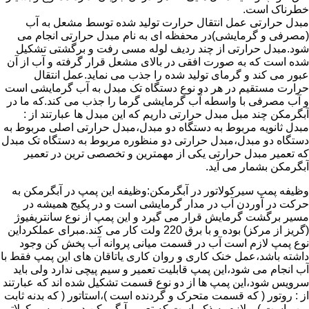
خطرناک است.
مبدل حرارتی عمل انتقال حرارت تولید شده توسط مشعل به آب
(مصرفی و گرمایشی)در محفظه ای به نام مبدل حرارتی انجام می
شود.مبدل حرارتی از چند ردیف لوله مسی رفت و برگشتی تشکیل
شده است که به صورت افقی در بالای مشعل قرار گرفته و آب از آن
عبور می کند و گرمای تولید شده را جذب می نماید.عمل انتقال
حرارت مستقیم در هر دو نوع دستگاه تک مبدل به آب گرمایشی است
و آب مصرفی با واسطه آب گرمایشی گرما را جذب می کند.که ما در
آبگرمکن چند مبل مبدل حرارتی داریم که این مبدل ها عبارتند از :
مبدل ثانویه مربوط به دستگاه دو مبدل،مبدل حرارتی اصلی مربوط به
دستگاه دو مبدل،مبدل حرارتی دو منظوره مربوط به دستگاه تک مبدل
که تعمیر مبدل حرارتی یکی از مهمترین و تخصصی ترین در تعمیر
آبگرمکن بشمار می آید.
وظیفه پمپ سیرکولاتور در آبگرمکن:وظیفه این پمپ در آبگرمکن به
حرکت در آوردن آب در مدار گرمایشی است و در پکیج همیشه در
مسیر برگشت گرمایش قرار می گیرد و این پمپ از نوع سانتریفیوژ
(گریز از مرکز) بوده و با برق 220 ولت کار می کند.مبرای عملکرداین
نوع پمپ لازم است آب در قسمت میانی پروانه آب پخش کن وجود
داشته باشد،عمل خنک کاری و روان کاری یاتاقان های این پمپ فقط با
آب انجام می شود،این پمپ قابلیت تعمیر و سیم پیچی ندارد ولی باید
سرویس شود،این پمپ ها از دو نوع قسمت تشکیل شده اند که عبارتند
از : روتور ( که قسمت متحرک و گردنده است )،استاتور ( که بدنه ثابت
پمپ است ) و لازم به ذکر است که تعمیر آبگرمکن در پمپ سیرکولاتور