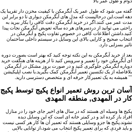
دوام و طول عمر بالا
گفته می شود که طول عمر یک آبگرمکن با کیفیت مخزن دار تقریبا یک
دهه است.این درحالیست که مدل های آبگرمکن دیواری تا دو برابر این
مدت عمر می کنند.اگر در خرید آبگرمکن دقت کافی را بکار ببرید به
راحتی می توانید از دردسرهای هر ده ساله تعویض آبگرمکن نجات پیدا
کنید.داشتن اطلاعات کافی در خصوص تفاوت پکیج و آبگرمکن در
انتخاب صحیح و کارایی بالای این وسایل در سیستم داخلی ساختمان
تاثیر بسزایی دارد.
بعد از خرید آبگرمکن به این نکته توجه کنید که بهتر است بصورت دوره
ای آبگرمکن خود را تعمیر و سرویس کنید تا از هزینه های هنگفت خرید
دوباره آبگرمکن جلوگیری کنید و در صورت بروز مشکل در آبگرمکن
بلافاصله از یک تکنسین تعمیر آبگرمکن کمک بگیرید.با نصب اپلیکیشن
"" همیشه به یک تعمیرکار حرفه ای و متخصص دسترسی دارید.
آسان ترین روش تعمیر انواع پکیج توسط پکیج
کار در المهدی, منطقه المهدی
پکیج ها وسیله ای هستند که در سال های اخیر جای خود را در منازل
افراد باز کرده اند و در کمتر خانه ای است که این وسایل دیده
نشوند.پکیج ها جزو وسایلی هستند که تعمیر آن ها کار هر کسی نیست
و باید فردی که برای تعمیر پکیج انتخاب می شود،از توانایی بالایی