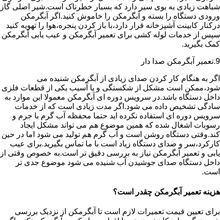
شباهت زیادی به بوی سیر دارد که بسیار خطرناک است.شیر اصلی گاز
ورودی دستگاه را بسته و آبگرمکن را خاموش کنید.اگر آبگرمکن
درکنار کابینت آشپزخانه قرار دارد،با باز کردن پنجره،هوا را تهویه کنید
سپس از خدمات لوله کشی برای تعمیر آبگرمکن و عیب یابی آبگرمکن
کمک بگیرید.
9.تعمیر آبگرمکن صدا دار
اگر به هنگام کار کردن صدای زیادی از آبگرمکن شنیده می
شود،ممکن است مشکل از شکستگی و یا آسیب یکی از قطعات فلزی
داخل دستگاه باشد.در سرویس دوره ای آبگرمکن معمولا این موارد به
سادگی تشخیص داده می شود.اگر مدت زیادی است که از خدمات
سرویس دوره ای استفاده نکرده اید حتما محفظه آب گرم با جرم و
رسوبات اشغال شده که همین موضوع هم می تواند مشکل ایجاد
کند.وقتی دستگاه روشن است و آب گرم هم تولید می شود اما در حین
کارکرد،سر و صدای دستگاه زیاد است با ما تماس بگیرید.برای عیب
یابی و تعمیر آبگرمکن نیاز به بررسی دقیق تر است.به خصوص وقتی از
داخل دستگاه صدای جوشیدن آب شنیده می شود موضوع جدی تر
است.
هزینه تعمیر آبگرمکن چقدر است؟
برای تعیین قیمت تعمیرات لازم است تا آبگرمکن از نزدیک بررسی