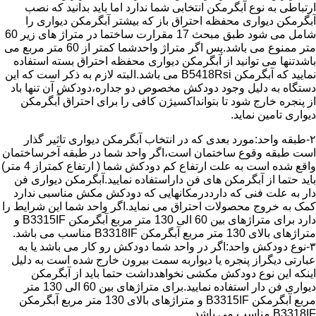
ارتباطی به نوع آبگرمکن انتخابی شما ندارد اما باید بدانید که نصب
آبگرمکن دیواری محفظه احتراق باز که بیشتر آبگرمکن دیواری را
شامل می شود طبق مبحث 17 مقرارت ساختما در متراژ های زیر 60
متر ممنوع می باشد.پس اگر متراژ واحدشما کمتر از 60 متر مربع می
باشدتنها می توانید از آبگرمکن دیواری محفظه احتراق بسته استفاده
نمایید که آبگرمکن B5418Rsi می باشد.البته لازم به ذکر است که این
دستگاه به دلیل وجود دودکش مخصوص دو جداره،دودکش آن تنها باد
از پنجره خارج شود تا بتوانداکسیژن کافی را برای احتراق آبگرمکن
دیواری تامین نماید.
۲-طبقه واحد:مورد بعدی که در انتخاب آبگرمکن دیواری تاثیر گذار
است طبقه وقوع ساختمان است،اگر واحد شما در طبقه آخرساختمان
واقع شده است به علت ارتفاع کم دودکش شما ( ارتفاع کمتراز 4 متر)
باید حتما از آبگرمکن های فن داراستفاده نمایید.آبگرمکن دیواری فن
دار به علت فنی که دارددرمکانهایی که دودکش مکش مناسبی ندارد
کمک به خروج محصولات احتراق می نماید.اگر واحد شما این شرایط را
دارد برای متراژهای بین 60 الی 130 متر مربع آبگرمکن B3315IF و
متراژهای بالای 130 متر مربع آبگرمکن B3318IF مناسب می باشد.
۳-نوع دودکش واحد:اگر در واحد شما دودکش رو کار می باشد یا به
عبارتی دیگراز پنجره یا دیواربه سمت بیرون خارج شده است به دلیل
اینکه این نوع دودکش مکشی نخواهدداشت حتما باید از آبگرمکن
دیواری فن دار استفاده نمایید.برای متراژهای بین 60 الی 130 متر
مربع آبگرمکن B3315IF و متراژهای بالای 130 متر مربع آبگرمکن
B3318IF مناسب می باشد.