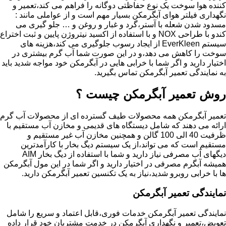
کننده هوا سوخت یک نوع حفاظتی دوگانه را فراهم می کند،تعمیر و
نگهداری فیلتر هوای آبگرمکن بسیار مهم است و از عواملی مانند :
مسدود شدن شعله با آستر،گرد و غبار و روغن و … جلو گیری می
کندو با طراحی NOX و با استفاده از اکسید نیتروژن پایین و ثبت اختراع
سیستم EverKleen از ایجاد رسوب جلوگیری می کند،هزینه های
سوخت را کاهش می دهد،و در این صورت شما آب گرم بیشتری در
اختیار دارید و اگر شما با خرابی هایی در آبگرمکن خود مواجه شدید باید
به نمایندگی تعمیر آبگرمکن تماس بگیرید.
روش تعمیر آبگرمکن چیست ؟
تعمیر آبگرمکن همه محصولات طیف گسترده ای از محصولات آب گرم
ارائه می دهند که شامل دیستگاه های قدیمی و مخازن آب مستقیم با
ظرفیت 40 الی 100 گالن و همچنین مخازن آب غیر مستقیم و
مستقیم است که می تواند،از یک سیستم دیگ بخار با کارآمدترین
دیگهای آب مصرفی نیاز دارید و شما با استفاده از دیگ بخار AIM
همیشه آبگرم مصرفی در اختیار دارید و اگر شما در این مول آبگرمکن
ها با خرابی روبرو شدید،نیاز به یک تکنسین تعمیر آبگرمکن دارید.
نمایندگی تعمیر آبگرمکن
نمایندگی تعمیر آبگرمکن خدمات فوری،قابل اعتماد و سریع را شامل
تعویض،تعمیر و نگهداری آبگرمکن در خدمت مشتریان خود قرار داده