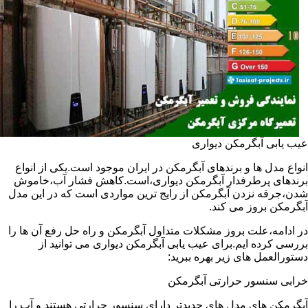
عیب یابی آبگرمکن دیواری
انواع مدل ها و برندهای آبگرمکن در ایران موجود است.یکی از انواع
برندهای پرطرفدار آبگرمکن دیواری،است.کاهش فشار آب،خاموش
شدن،جرقه نزدن آبگرمکن از رایج ترین مواردی است که در این مدل
آبگرمکن بروز می کند.
در ادامه،علت بروز مشکلات متداول آبگرمکن و راه حل رفع آن ها را
بررسی کرده ایم.برای عیب یابی آبگرمکن دیواری می توانید از
دستورالعمل های زیر بهره ببرید:
خرابی سنسور حرارتی آبگرمکن
آبگرمکن های مدل های جدیدتر دارای سنسور حرارتی هستند و آب را