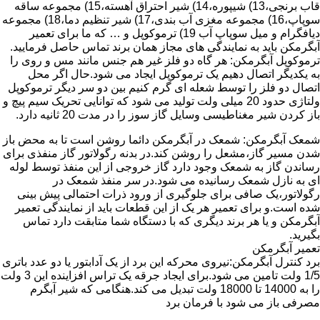
قاب برنجی،13) شیپوره،14) شیر احتراق آهسته،15) مجموعه ساقه
سوپاپ،16) مجموعه مغزی آب بندی،17) شیر تنظیم دما،18) مجموعه
دیافگرام و میل سوپاپ آب 19) ترموکوپل و … که ما برای تعمیر
آبگرمکن باید به نمایندگی های مجاز همان برند تماس حاصل فرمایید.
ترموکوپل آبگرمکن: هر گاه دو فلز غیر هم جنس مانند مس و روی را
به یکدیگر اتصال دهیم یک ترموکوپل ایجاد می شود.حال اگر محل
اتصال دو فلز را توسط شعله ای گرم کنیم بین دو سر دیگر ترموکوپل
ولتاژی حدود 20 میلی ولت تولید می شود که توانایی تحریک سیم پیچ و
باز کردن شیر مغناطیسی وسایل گاز سوز را در مدت 20 ثانیه دارد.
شمعک آبگرمکن: شمعک در آبگرمکن دائما روشن است تا به محض باز
شدن مسیر گاز،مشعل را روشن کند.در بدنه رگولاتور گاز منفذی برای
رساندن گاز به شمعک وجود دارد گاز خروجی از این منفذ توسط لوله
ای به نازل شمعک رسانیده می شود.در سر منفذ شمعک در
رگولاتور،یک صافی برای جلوگیری از ورود ذرات احتمالی پیش بینی
شده است.و برای تعمیر هر یک از این قطعات باید از نمایندگی تعمیر
آبگرمکن و یا هر برند دیگری که با دستگاه شما متابقت دارد تماس
بگیرید.
تعمیر آبگرمکن
برد کنترل آبگرمکن:نیروی محرکه این برد از یک آدابتور یا دو عدد باتری
1/5 ولت تامین می شود.برای ایجاد جرقه یک تراس افزاینده این 3 ولت
را به 14000 تا 18000 ولت تبدیل می کند.هنگامی که شیر آبگرم
مصرفی باز می شود با فرمان برد