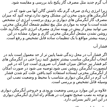
آب گرم جدید مثل مصرف گاز پکیج باید بررسی و مقایسه شود.
زیرا انرژی زیادی صرف گرم نگه داشتن گالن آنها می شود که در
آبگرمکن های بدون مخزن این مشکل وجود ندارد.توجه کنید که میزان
مصرف گاز آبگرمکن های دیواری بر روی برچسب انرژی آن مشخص
شده است.با توجه به مواردی مثل پیچ تنظیم شمعک آبگرمکن مخزنی
می توانید بیش از پیش در بهینه سازی مصرف انرژی تاثیر بگذارید.علت
روشن نشدن مشعل آبگرمکن مخزنی گازی و موارد مشابه در این
زمینه بیشتر مواقع با یک تنظیمات ساده قابل تشخیص و رفع است.
فشار آب
اگر فشار آب در محل زندگی شما پایین تر از حد معمول است باید در
انتخاب آبگرمکن مناسب بیشتر تحقیق کنید زیرا حتی در آبگرمکن های
کم فشار نیز حداقل میزان فشار آب ضروری است چرا که در غیر
اینصورت آبگرمکن روشن نمی شود.توصیه می شود در صورت امکان
از آبگرمکن مخزنی ایستاده استفاده کنید.یافتن علت کم شدن فشار
آب گرم در آبگرمکن دیواری متناسب با محیط و وضعیت نصب این
وسیله قابل تشخیص و بررسی است.
علاوه بر این موارد بررسی وضعیت ورودی و خروجی آبگرمکن دیواری
و توجه به نصب صحیح تجهیزات در هنگام راه اندازی آبگرمکن دیواری
در این امر تاثیر بسزایی دارد.