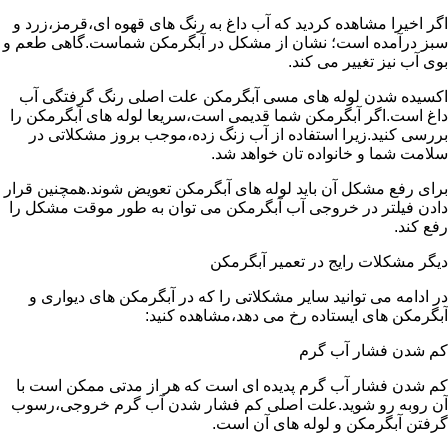
اگر اخیرا مشاهده کردید که آب داغ به رنگ های قهوه ای،قرمز،زرد و
سبز درآمده است؛ نشان از مشکل در آبگرمکن شماست.گاهی طعم و
بوی آب نیز تغییر می کند.
اکسیده شدن لوله های مسی آبگرمکن علت اصلی رنگ گرفتگی آب
داغ است.اگر آبگرمکن شما قدیمی است،سریعا لوله های آبگرمکن را
بررسی کنید.زیرا استفاده از آب زنگ زده،موجب بروز مشکلاتی در
سلامت شما و خانواده تان خواهد شد.
برای رفع مشکل آن باید لوله های آبگرمکن تعویض شوند.همچنین قرار
دادن فیلتر در خروجی آب آبگرمکن می توان به طور موقت مشکل را
رفع کند.
دیگر مشکلات رایج در تعمیر آبگرمکن
در ادامه می توانید سایر مشکلاتی را که در آبگرمکن های دیواری و
آبگرمکن های ایستاده رخ می دهد،مشاهده کنید:
کم شدن فشار آب گرم
کم شدن فشار آب گرم پدیده ای است که هر از مدتی ممکن است با
آن روبه رو شوید.علت اصلی کم فشار شدن آب گرم خروجی،رسوب
گرفتن آبگرمکن و لوله های آن است.