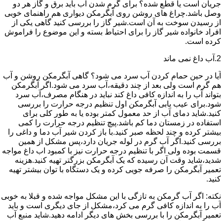
جریان است یا قطع شده؟ برای گرم شدن آب باید برق و گاز هر دو
وصل باشد.چراغ های روشن روی آبگرمکن دیواری هم راهنمای خوبی
از رسیدن سوخت به آن است.شیر گاز را بررسی کنید گاهی یکی از
افراد خانواده شیر گاز را برای احتیاط بسته و این موضوع را فراموش
کرده است.
2.آب داغ نمی ماند
آیا در حین حمام کردن آب سرد می شود؟ گاهی آبگرمکن روشن و آب
هم گرم است ولی بعد از چند دقیقه،آب سرد می شود.اگر آبگرمکن
بتواند آب را به اندازه کافی داغ کند نباید در هنگام مصرف،آب سرد
شود.برای عیب یابی آبگرمکن اول تنظیم درجه حرارت را بررسی
کنید.شاید دمای آب از حد معمول کمتر بوده یا به طور کلی برای
استفاده در زمستان دما کم باشد.پیچ تنظیم درجه حرارت را کمی
بیشتر کرده و چند لحظه صبر کنید.با باز کردن شیر آب دما و داغی را
بررسی کنید.اگر آب گرم در لوله جریان دارد،پس مشکل از همین
قسمت بوده ولی اگر با تنظیم درجه حرارت نیز با کمبود اب داغ مواجه
شدید،شاید وقت آن رسیده که یک آبگرمکن بزرگتر تهیه کنید.هزینه
تعمیر آبگرمکن را صرفه جویی کرده و یک دستگاه با توان بیشتر تهیه
کنید.
نکته: اگر آب گرمکن به تازگی با این مشکل مواجه شده و قبلا به خوبی
آب را به اندازه کافی گرم می کرد،مشکل از جای دیگری است و باید
تعمیر آبگرمکن را با بررسی بخش های دیگر ادامه دهید.شاید منبع آب