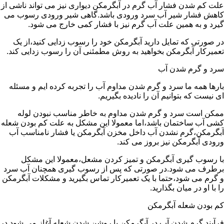
علت کم شدن فشار آب گرم در آبگرمکن دیواری نیز می تواند ناشی از
کاهش فشار شیر آب سرد ورودی باشد.گاهی شیر ورودی رسوب می
گیرد و به همین علت آب گرم نیز با فشار کمی خارج می شود.
در صورتی که تمایل دارید آبگرمکن خود را رسوب زدایی کنید،از یک
تعمیرکار آبگرمکن بخواهید به روش مطمئنی آن را رسوب زدایی کند.
سرد و گرم شدن آب
بارها همه ما سرد و گرم شدن مداوم آب را تجربه کرده ایم و مسئله
ای نیست که بتوانیم آن را نادیده بگیریم.
ممکن است سرد و گرم شدن مداوم به خاطر مناسب نبودن لوله
کشی آب ساختمان باشد،اما معمولا این مشکل به علت کم بودن شعله
آبگرمکن،گرم نشدن آب داخل مخزن آبگرمکن یا فشار نامناسب آب
ورودی آبگرمکن نیز بروز می کند.
با رسوب گیری آبگرمکن و تمیز کردن مشعل،معمولا این مشکل
برطرف می شود.در صورتی که پس از رسوب گیری همچنان آب سرد
و گرم می شود،حتما با یک تعمیرکار تماس بگیرید و مشکلات آبگرمکن
را با او در میان بگذارید.
کم بودن شعله آبگرمکن
فرآیند گرم شدن آب در آبگرمکن با روشن شدن شعله آغاز می شود.در