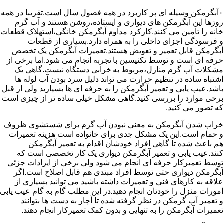
۰آبگرمکن وسیله ای پر کاربرد در همه فصول سال است.تقریبا در همه
روزها این آبگرمکن های دیواری و ایستاده،روشن هستند و آب گرم
خانه را تامین می کنند.کارکرد مداوم آبگرمکن خانگی،استهلاک قطعات
و فرسودگی اجزای داخلی را به همراه دارد.بسیاری از قطعات
آبگرمکن قابل تعمیر و تعویض هستند.تعمیرات آبگرمکن یک تخصص
حرفه ای است و توسط تکنیسین با تجربه انجام می شود.اما برخی از
مشکلات آب گرم منازل،مربوط به خرابی دستگاه نیست.گاهی یک
اشتباه ساده در تنظیم حرارت می تواند دلیل سرد بودن آب لوله ها
باشد.عیب یابی و تعمیر آبگرمکن را به حرفه ای ها بسپارید ولی از قبل
برخی موارد را بررسی کنید.گاهی مشکل خیلی ساده تر از چیزی است
که تصور می کنید.
خراب شدن آبگرمکن به معنی نبودن آب گرم برای شستشوی ظروف
و حمام است.این یک مشکل جدی برای خانواده است هزینه تعمیرات
هم باعث شده تا گاهی افراد خودشان اقدام به تعمیر آبگرمکن
کنند.عیب یابی و تعمیر آبگرمکن دیواری یک کار تخصصی است که
توسط تعمیرکار حرفه ای انجام می شود ولی برخی از ایرادات جزئی
آبگرمکن دیواری حتی توسط افراد مبتدی هم قابل اصلاح است.اگر
علاقه به کارهای فنی و تعمیرات داشته باشید می توانید بسیاری از
امورات منزل را خودتان انجام دهید.در این مطلب گام به گام عیب یابی
و تعمیر آب گرمکن در نظر گرفته شده تا آچار به دست ها بتوانند
تعمیرات آبگرمکن را به تنهایی و بدون کمک تعمیرکار انجام دهند.