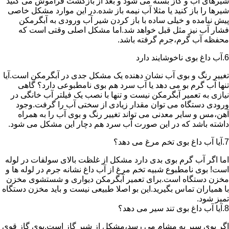
شیرهای آب و گاز بسته می شود و بعد از بازگشت فراموش می کنید
شیرها را باز کنید یا مثلا آب نیمه باز شده.در این موارد مشکل خاصی
پیش نیامده و خیلی ساده با باز کردن شیر آب ورودی به آبگرمکن
فشار آب نیز مثل قبل خواهد شد.اما مشکل اصلی وقتی است که
محفظه آب گرم،جرم گرفته باشد.
6.آب داغ بوی ناخوشایند دارد
تغییر رنگ و بوی آب نشان دهنده یک مشکل جدی در آبگرمکن است.آیا
تنها آب گرم بو می دهد یا آب سرد هم بوی نامطبوعی دارد؟ گاهی
نیازی به تعمیر آبگرمکن نیست و تنها با نصب یک فیلتر آب خانگی در
ورودی دستگاه می توان مقدار زیادی از سختی آب را گرفت.وجود
آهن،مس و سایر معدنی می تواند تغییر رنگ و بوی آب را به همراه
داشته باشد که در این صورت آب سرد هم دچار این مشکل می شود.
7.آیا آب داغ بوی تخم مرغ می دهد؟
اما اگر آب گرم بوی بدی دارد مشکل از غلظت بالای سولفات در لوله
است! بوی نامطبوع شبیه تخم مرغ از آب داغ نشانه جرم در لوله ها و
مخزن دستگاه است.برای تعمیر آبگرمکن دیواری و شستشوی مخزن
با همیاران تماس بگیرید.این بو اصلا طبیعی نیست و باید مخزن دستگاه
تمیز شود.
8.آیا آب داغ بوی تند سیر می دهد؟
اگر بوی سیر به مشام می رسد،مشکل از شیر گاز است.بوی گاز قوی