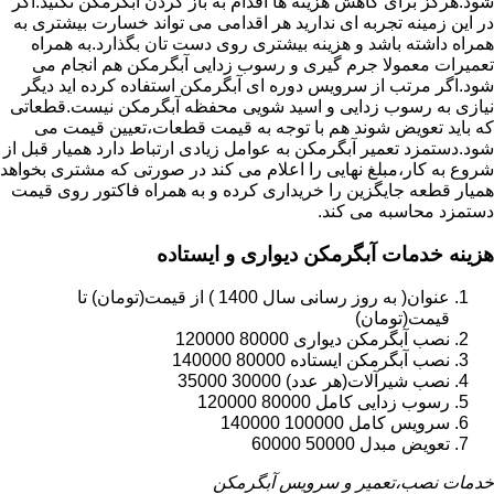
شود.هرگز برای کاهش هزینه ها اقدام به باز کردن آبگرمکن نکنید.اگر
در این زمینه تجربه ای ندارید هر اقدامی می تواند خسارت بیشتری به
همراه داشته باشد و هزینه بیشتری روی دست تان بگذارد.به همراه
تعمیرات معمولا جرم گیری و رسوب زدایی آبگرمکن هم انجام می
شود.اگر مرتب از سرویس دوره ای آبگرمکن استفاده کرده اید دیگر
نیازی به رسوب زدایی و اسید شویی محفظه آبگرمکن نیست.قطعاتی
که باید تعویض شوند هم با توجه به قیمت قطعات،تعیین قیمت می
شود.دستمزد تعمیر آبگرمکن به عوامل زیادی ارتباط دارد همیار قبل از
شروع به کار،مبلغ نهایی را اعلام می کند در صورتی که مشتری بخواهد
همیار قطعه جایگزین را خریداری کرده و به همراه فاکتور روی قیمت
دستمزد محاسبه می کند.
هزینه خدمات آبگرمکن دیواری و ایستاده
عنوان( به روز رسانی سال 1400 ) از قیمت(تومان) تا
قیمت(تومان)
نصب آبگرمکن دیواری 80000 120000
نصب آبگرمکن ایستاده 80000 140000
نصب شیرآلات(هر عدد) 30000 35000
رسوب زدایی کامل 80000 120000
سرویس کامل 100000 140000
تعویض مبدل 50000 60000
خدمات نصب،تعمیر و سرویس آبگرمکن