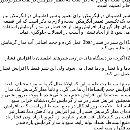
حائز اهمیت است.
شیر اطمینان در آبگرمکن برای تعمیر و شیر اطمینان در آبگرمکن نیاز
به یک تکنسین تعمیر آبگرمکن است،و لازم به ذکر است که این قطعه
برای جلو گیری از افزایش بیش از حد فشار در مدار گرمایش استفاده
می شود تا از ایجاد نشتی و آسیب در اتصالات جلوگیری نماید.
1) این شیر در فشار 3bar عمل کرده و حجم اضافی آب مدار گرمایش
را تخلیه می کند.
2) اگرچه در دستگاه های حرارتی شیرهای اطمینان با افزایش فشار،
دما و یا فشار و دما فعال می شوند ولی این شیر فقط با افزایش فشار
عمل می کند.
منبع انبساط بت علم به این که اولا،انتقال گرما به مواد مختلف باعث
افزایش حجم (اتبساط) آن ها می گردد و ثانیا مدار گرمایش،یک مدار
بسته است،لذا این افزایش حجم باید خنثی شده تا موجب بروز نشتی و
همچنین افزایش فشار در مدار گرمایش نگردد،نشانه خرابی منبع
انبساط : علامت بروز اشکال در منبع انبساط این است که با افزایش
دمای مدار گرمایش فشار آن نیز افزایش و با کاهش دما،فشار نیز
افت می کند.دلایل افت فشار عبارتند از : کم و یا زیاد بودن فشار باد
منبع انبساط،انسداد لوله رابط منبع با مدار گرمایش،پاره شدن
دیافگرام منبع است.