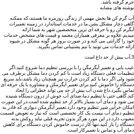
جرم گرفته باشد.
نوشته های مشابه
آب گرم کن ها بخش مهمی از زندگی روزمره ما هستند،که ممکنه
گاهی دچار مشکل بشن.ما در خدمات استاندارد در زمینه تعمیرات
آبگرم کن رو با حرفه ای ترین متخصصین شهر به شما ارائه
میدیم.علاوه بر معرفی همیاران معتمد و قیمت های مشخص خدمات
خود را گارانتی می کنه و در صورت بروز هر گونه مشکل در شیوه
ارائه خدمات می تونید با تیم پشتیبانی تماس بگیرید.
3.آب بیش از حد داغ است
عیب یابی و تعمیر آبگرمگن را با بررسی تنظیم دما شروع کنید.اگر
تنظیمات فعلی دستگاه زیاد است با کم کردن دما مشکل برطرف می
شود ولی اگر دما با کم کردن حرارت نیز همچنان زیاد باشد،باید سریع
دستگاه را خاموش کنید.برای تعمیر آبگرمکن و مشاوره با یک حرفه ای
تماس بگیرد.داغ شدن آب بیش از حد می تواند خطراتی را ایجاد
کند.گاهی حتی با تنظیم دما،صدای آب جوش از درون دستگاه شنیده
می شود و دمای آب بسیار بالاتر از حد تنظیم شده است.در این صورت
امکان خرابی شیر تنظیم وجود دارد.تعمیر آبگرمکن دیواری که قادر به
تنظیم دمای آب نیست یک کار تخصصی است که نیاز به تعویض قسمت
معیوب دارد.در این مورد هرگز بدون تجربه قبلی نباید روکش بدنه
دستگاه را باز کنید.تنها کار درست خاموش کردن دستگاه برای کاهش
دمای آب و تماس با تعمیرکار است.