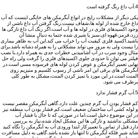
4.آب داغ رنگ گرفته است
یکی دیگر از مشکلات رایج در انواع آبگرمکن های خانگی اینست که آب
داغ خارج شده از لوله ها،شفاف نیست.رنگ گرفتن آب داغ ناشی از
وجود اکسیدهای فلزی در لوله ها و آب است.اگر رنگ آب داغ تازگی ها
زرد،قرمز،قهوه ای،سبز یا شیری شده حتما به دنبال منشا آن
باشید.اکسید فلزی کیفیت آب را خراب می کند.این آب به ظاهر بیماری
زا نیست ولی به مرور می تواند مشکلاتی را به همراه دشاته باشد.برای
مثال وجود سرب در آب آشامیدنی خطرات جدی به همراه دارد.با نصب
فیلتر می توان تا حدودی جلوی اکسیدهای فلزی را گرفت ولی راه حل
نهایی تعمیر آبگرمکن و عوض کردن لوله های فرسوده مسی است.در
آبگرمکن های برقی این امر ناشی از رسوب کلسیم و منیزیم روی
المنت است.در این مورد با تمیز کردن المنت،مشکل به طور کلی
برطرف می شود.
5.آب گرم فشار ندارد
کم فشار بودن آب گرم چندین علت دارد.گاهی آبگرمکن مقصر نیست
و لوله کشی آب ساختمان ضعیف است.کم فشار بودن آب منطقه نیز
در این موضوع دخیل است.اما در صورتی که تا حال با فشار آب
مشکلی نداشتید و تازگی ها این مشکل ایجاد شده،نیاز به بررسی
دارد.قبل از تماس با تعمیرکار ابتدا ورودی آب به آبگرمکن را نگاه کنید
شاید شیر فلکه آبگرمکن تا انتها باز نشده باشد.گاهی به دلیل مسافرت