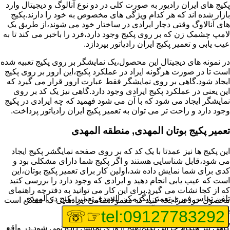
پکیج های ایران رادیور به صورت کلی در دو نوع آنالوگ و دیجیتال وارد
بازار شده اند که هر کدام ویژگی های مخصوص به خود را دارند.پکیج
های آنالاوگ وقتی دچار ایرادی در ساختار خود می شوند،از طریق یک
لامپ چشمک زن که بر روی پکیج وجود دارد،فرد را باخبر می کند تا به
عیب یابی و تعمیر پکیج ایران رادیاتور بپردازد.
در نمونه های دیجیتال این محصول،یک نمایشگر بر روی پکیج تعبیه شده
است تا در صورت هرگونه ایراد در عملکرد پکیج،این ارور بر روی پکیج
ایجاد شود.گاهی بر روی نمایشگر فقط عبارت ارور قرار می گیرد که
این یعنی در عملکرد پکیج ایرادی وجود دارد.گاهی نیز یک کد بر روی
نمایشگر ایجاد می شود که با آن می شود فهمید که چه ایرادی در پکیج
وجود دارد و راحت تر می توان به تعمیر پکیج ایران رادیاتور پرداخت.
تعمیر پکیج بوتان المهدی, منطقه المهدی
این پکیج ها نیز عمدتا با یک کد که بر روی صفحه نمایگشر پکیج ایجاد
می شود،قابل شناسایی هستند و اگر پکیج شما دارای مشکلی بود و
کدی برای شما نمایش داده شد،اولین کار برای تعمیر پکیج بوتان،این
است که عیب یابی انجام دهید و ایرادی که وجود دارد را بررسی کنید
که از کجا نشات می گیرد.برای این کار می توانید به دفترچه راهنمای
تلفن تماس فوری
تعمیر آبگرمکن المهدی,تعمیر پکیج در المهدی
محصول خود مراجعه کنید که معمولا تمامی ایرادهایی که ممکن است
برای پکیج پیش بیاید در آن قرار گرفته است.
☞☏
tel:09127783292
گاهی نیز هنگام خرابی پکیج،هیچ اروری نمایش داده نمی شود.در واقع