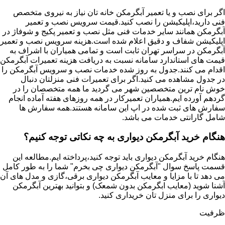
اگر برای نصب و یا تعمیر آبگرمکن خانه تان نیاز به نیروی متخصص
فنی دارید،اپلیکیشن را نصب کنید.قیمت سرویس نصب و تعمیر
آبگرمکن همانند سایر خدمات فنی مثل نصب و تعمیر پکیج و شوفاژ در
اپلیکیشن شفاف و دقیق اعلام شده است.هزینه سرویس نصب و تعمیر
آبگرمکن در سراسر تهران ثابت است و تمامی همیاران با اشراف به
قیمت های استاندارد سامانه نسبت به دریافت هزینه تعمیرات آبگرمکن
اقدام می کنند.جدول به روز شده خدمات نصب و سرویس آبگرمکن را
در جدول مشاهده می کنید.اگر برای تعمیرات فنی منزلتان دنبال
خوش نام ترین متخصصین شهر می گردید ما همه متخصصان را در
گردهم آورده ایم.همیاران تعمیرکار در همه روزهای هفته آماده انجام
سفارش های ثبت شده در اپ این سامانه هستند.همه سفارش ها
شامل گارانتی خدمات می باشد.
هنگام خرید آبگرمکن دیواری به چه نکاتی توجه کنیم؟
هنگام خرید آبگرمکن دیواری باید توجه کنید،پرداخته ایم.مطالعه این
قسمت پاسخ سوال "آبگرمکن دیواری چی بخرم" شما را به طور کامل
می دهد تا با مزایا و معایب آبگرمکن دیواری برقی،گازی و مدل های آن
آشنا شوید (معایب ابگرمکن بدون شمعک) و بتوانید بهترین آبگرمکن
دیواری را برای منزل تان خریداری کنید.
ظرفیت