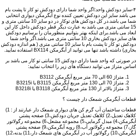
۴-سایز دودکش واحد:اگر واحد شما دارای دودکش تو کار تا پشت بام
می باشد سایز این دودکش تعیین کننده نوع آبگرمکن دیواری انتخابی
شما می باشد.در کل دودکش های توکار در دو سایز 10 سانتی متری و
15 سانتی متری می باشد به عبارت دیگر قطر دودکش داخل کار این
ابعاد می باشد.برای اینکه بهتر بتوانیم منظورمان را برسانیم دودکش
های سایز دودکش بخاری 10 سانتی متری می باشد.اگر واحد شما
دودکش تو کار تا پشت بام با سایز 10 سانتی متری ( هم اندازه دودکش
بخاری) داشته باشد تنها می توانید از آبگرمکن BX114 استفاده نمایید.
در صورتی که واحد شما دارای دودکش 15 سانتی تو کار می باشد بر
اساس متراژ می توانید دستگاه های زیر را انتخاب نمایید:
متراژ 60 الی 70 متر مربع آبگرمکن B3112
متراژ 70 الی 130 متر مربع آبگرمکن B3115 یا B3215i
متراژ بالاتر از 130 متر مربع آبگرمکن B3118 یا B3218i
قطعات آبگرمکن شمعک دار چیست ؟
قطعات ساختمان آب گرم کن های دیواری شمعک دار عبارتند از : 1)
کلاهک تعدیل،2) کلاهک تعدیل جریان دودکش،3) صفحه پشتی
آبگرمکن،4) مبدل گرمایی،5) مجموعه مشعل،6) مجموعه رگولاتور
گاز،7) مجموعه رگولاتور آب،8) رویه آبگرمکن،9) صفحه پشتی
آبگرمکن،10) رگولاتور آب در آبگرمکن های شمعک دار،11) بدنه،12)