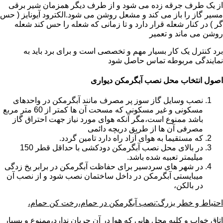
از یک طرف جرقه زده می شود و از طرف دیگر همزمان شیر برقی
مسیر گاز را باز می کند و مشعل روشن می شود.الکترود آیونایز ( حس
گر ) در کنار شعله قرار دارد و تا زمانی که شعله را حس کند شعله
روشن می ماند و تعمیر
برد کنترل یک کار بسیار مهم و تخصصی است و برای برد باید به
نمایندگی مربوطه تماس حاصل شود
اصول انتخاب محل نصب آبگرمکن دیواری
نصب وسایل گاز سوز پر مصرف مانند آبگرمکن در واحدهای
مسکونی و غیر مسکونی که مسحت آن ها کمتر از 60 متر مربع
باشد ممنوع است،مگر آنکه هوای مورد نیاز جهت احتراق گاز
مصرفی آن ها از طریق دریچه دائمی
که مستقیما به هوای آزاد راه دارد تامین گردد.
در بالای محل نصب آبگرمکن دودکشی با حداقل قطر 150
میلیمتر تعبیه شده باشد.
در شهر های سردسیر برای حفاظت آبگرمکن در برابر یخ زدگی
میبایستی آبگرمکن در داخل ساختمان نصب شود و از نصب آن
در بالکن،
احتیاط و خطر بزرگ:نصب آبگرمکن در حمام،رخت کن حمام،
اتاق خواب و کلیه محل هایی که هوا در آن جریان ندارد،ممنوع و بسیار