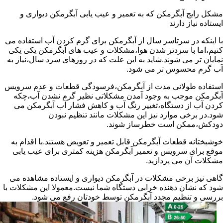
مشکل رایج آبگرمکن که به تعمیر و عیب یابی آبگرمکن دیواری و
ایستاده نیاز دارند
با اینکه در سرتاسر سال از آبگرمکن برای گرم کردن آب استفاده می
کنیم،اما با سردتر شدن هوا،مشکلات و عیب های آبگرمکن یکی یکی
نمایان تر می شوند.شاید به این علت که در روزهای سرد سال،نیاز به
آب گرم محسوس تر می شود.
استفاده طولانی مدت از آبگرمکن،فرسودگی قطعات و عدم سرویس
آبگرمکن موجب به وجود آمدن مشکلاتی نظیر گرم نشدن آب،چکه
کردن آب از دستگاه،تغییر رنگ آب و کاهش فشار آب آبگرمکن می
شود.در برخی موارد نیز این مشکلات مانند تنظیم نبودن
دودکش،ممکن است خطرساز شوند.
خوشبختانه قطعات آبگرمکن قابل تعمیر و تعویض هستند.با اقدام به
موقع برای سرویس و تعمیر آبگرمکن هزینه کمتری برای عیب یابی
مشکلات آن می پردازید.
گاهی نیز برخی مشکلات در آبگرمکن دیواری و ایستاده مشاهده می
شود که نشان دهنده خرابی دستگاه شما نیست.معمولا این مشکلات با
بررسی و تنظیم مجدد آبگرمکن توسط خودتان رفع می شود.