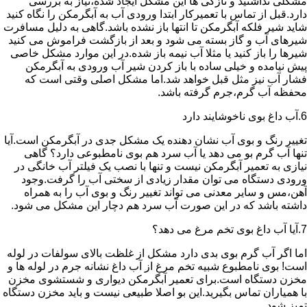
مشکلی نداشتید و تازگی ها این مشکل ایجاد شده،نیاز به بررسی
دارد.قبل از تماس با تعمیرکار ابتدا ورودی آب به آبگرمکن را نگاه کنید
شاید شیر فلکه آبگرمکن تا انتها باز نشده باشد.گاهی به دلیل مسافرت
شیرهای آب و گاز بسته می شود و بعد از بازگشت فراموش می کنید
شیرها را باز کنید یا مثلا آب نیمه باز شده.در این موارد مشکل خاصی
پیش نیامده و خیلی ساده با باز کردن شیر آب ورودی به آبگرمکن
فشار آب نیز مثل قبل خواهد شد.اما مشکل اصلی وقتی است که
محفظه آب گرم،جرم گرفته باشد.
6.آب داغ بوی ناخوشایند دارد
تغییر رنگ و بوی آب نشان دهنده یک مشکل جدی در آبگرمکن است.آیا
تنها آب گرم بو می دهد یا آب سرد هم بوی نامطبوعی دارد؟ گاهی
نیازی به تعمیر آبگرمکن نیست و تنها با نصب یک فیلتر آب خانگی در
ورودی دستگاه می توان مقدار زیادی از سختی آب را گرفت.وجود
آهن،مس و سایر معدنی می تواند تغییر رنگ و بوی آب را به همراه
داشته باشد که در این صورت آب سرد هم دچار این مشکل می شود.
7.آیا آب داغ بوی تخم مرغ می دهد؟
اما اگر آب گرم بوی بدی دارد مشکل از غلظت بالای سولفات در لوله
است! بوی نامطبوع شبیه تخم مرغ از آب داغ نشانه جرم در لوله ها و
مخزن دستگاه است.برای تعمیر آبگرمکن دیواری و شستشوی مخزن
با همیاران تماس بگیرید.این بو اصلا طبیعی نیست و باید مخزن دستگاه
تمیز شود.