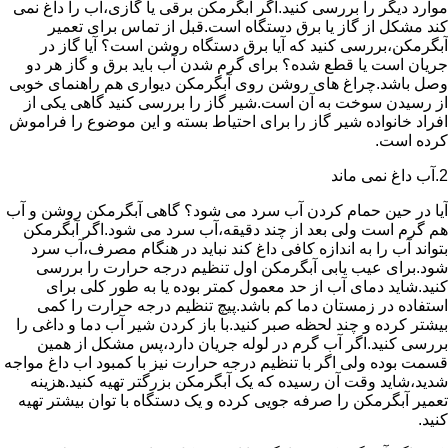
موارد دیگر را بررسی کنید.اگر آبگرمکن برقی یا گازی،آب را داغ نمی
کند مشکل از گاز یا برق دستگاه است.قبل از تماس برای تعمیر
آبگرمکن،بررسی کنید که آیا برق دستگاه روشن است؟ آیا گاز در
جریان است یا قطع شده؟ برای گرم شدن آب باید برق و گاز هر دو
وصل باشد.چراغ های روشن روی آبگرمکن دیواری هم راهنمای خوبی
از رسیدن سوخت به آن است.شیر گاز را بررسی کنید گاهی یکی از
افراد خانواده شیر گاز را برای احتیاط بسته و این موضوع را فراموش
کرده است.
2.آب داغ نمی ماند
آیا در حین حمام کردن آب سرد می شود؟ گاهی آبگرمکن روشن و آب
هم گرم است ولی بعد از چند دقیقه،آب سرد می شود.اگر آبگرمکن
بتواند آب را به اندازه کافی داغ کند نباید در هنگام مصرف،آب سرد
شود.برای عیب یابی آبگرمکن اول تنظیم درجه حرارت را بررسی
کنید.شاید دمای آب از حد معمول کمتر بوده یا به طور کلی برای
استفاده در زمستان دما کم باشد.پیچ تنظیم درجه حرارت را کمی
بیشتر کرده و چند لحظه صبر کنید.با باز کردن شیر آب دما و داغی را
بررسی کنید.اگر آب گرم در لوله جریان دارد،پس مشکل از همین
قسمت بوده ولی اگر با تنظیم درجه حرارت نیز با کمبود اب داغ مواجه
شدید،شاید وقت آن رسیده که یک آبگرمکن بزرگتر تهیه کنید.هزینه
تعمیر آبگرمکن را صرفه جویی کرده و یک دستگاه با توان بیشتر تهیه
کنید.