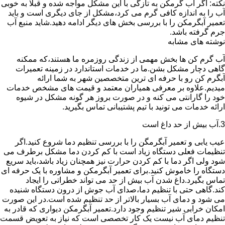
نکته: اگر آب گرمکن به تازگی با این مشکل مواجه شده و قبلا به خوبی
آب را به اندازه کافی گرم می کرد،مشکل از جای دیگری است و باید
تعمیر آبگرمکن را با بررسی بخش های دیگر ادامه دهید.شاید منبع آب
جرم گرفته باشد.
نوشته های مشابه
آب گرم کن ها بخش مهمی از زندگی روزمره ما هستند،که ممکنه
گاهی دچار مشکل بشن.ما در خدمات استاندارد در زمینه تعمیرات
آبگرم کن رو با حرفه ای ترین متخصصین شهر به شما ارائه
میدیم.علاوه بر معرفی همیاران معتمد و قیمت های مشخص خدمات
خود را گارانتی می کنه و در صورت بروز هر گونه مشکل در شیوه
ارائه خدمات می تونید با تیم پشتیبانی تماس بگیرید.
3.آب بیش از حد داغ است
عیب یابی و تعمیر آبگرمگن را با بررسی تنظیم دما شروع کنید.اگر
تنظیمات فعلی دستگاه زیاد است با کم کردن دما مشکل برطرف می
شود ولی اگر دما با کم کردن حرارت نیز همچنان زیاد باشد،باید سریع
دستگاه را خاموش کنید.برای تعمیر آبگرمکن و مشاوره با یک حرفه ای
تماس بگیرد.داغ شدن آب بیش از حد می تواند خطراتی را ایجاد
کند.گاهی حتی با تنظیم دما،صدای آب جوش از درون دستگاه شنیده
می شود و دمای آب بسیار بالاتر از حد تنظیم شده است.در این صورت
امکان خرابی شیر تنظیم وجود دارد.تعمیر آبگرمکن دیواری که قادر به
تنظیم دمای آب نیست یک کار تخصصی است که نیاز به تعویض قسمت