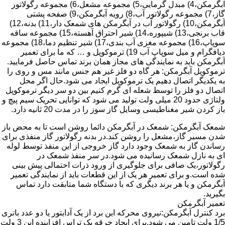
آبگرمکن،4) مبدل گرمایی،5) مجموعه مشعل،6) مجموعه رگولاتور
گاز،7) مجموعه رگولاتور آب،8) رویه آبگرمکن،9) صفحه پشتی
آبگرمکن،10) رگولاتور آب در آبگرمکن های شمعک دار،11) بدنه،12)
قاب برنجی،13) شیپوره،14) شیر احتراق آهسته،15) مجموعه ساقه
سوپاپ،16) مجموعه مغزی آب بندی،17) شیر تنظیم دما،18) مجموعه
دیافگرام و میل سوپاپ آب 19) ترموکوپل و … که ما برای تعمیر
آبگرمکن باید به نمایندگی های مجاز همان برند تماس حاصل فرمایید.
ترموکوپل آبگرمکن: هر گاه دو فلز غیر هم جنس مانند مس و روی را
به یکدیگر اتصال دهیم یک ترموکوپل ایجاد می شود.حال اگر محل
اتصال دو فلز را توسط شعله ای گرم کنیم بین دو سر دیگر ترموکوپل
ولتاژی حدود 20 میلی ولت تولید می شود که توانایی تحریک سیم پیچ و
باز کردن شیر مغناطیسی وسایل گاز سوز را در مدت 20 ثانیه دارد.
شمعک آبگرمکن: شمعک در آبگرمکن دائما روشن است تا به محض باز
شدن مسیر گاز،مشعل را روشن کند.در بدنه رگولاتور گاز منفذی برای
رساندن گاز به شمعک وجود دارد گاز خروجی از این منفذ توسط لوله
ای به نازل شمعک رسانیده می شود.در سر منفذ شمعک در
رگولاتور،یک صافی برای جلوگیری از ورود ذرات احتمالی پیش بینی
شده است.و برای تعمیر هر یک از این قطعات باید از نمایندگی تعمیر
آبگرمکن و یا هر برند دیگری که با دستگاه شما متابقت دارد تماس
بگیرید.
تعمیر آبگرمکن
برد کنترل آبگرمکن:نیروی محرکه این برد از یک آدابتور یا دو عدد باتری
1/5 ولت تامین می شود.برای ایجاد جرقه یک تراس افزاینده این 3 ولت