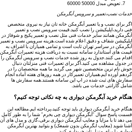
تعویض مبدل 50000 60000
خدمات نصب،تعمیر و سرویس آبگرمکن
اگر برای نصب و یا تعمیر آبگرمکن خانه تان نیاز به نیروی متخصص
فنی دارید،اپلیکیشن را نصب کنید.قیمت سرویس نصب و تعمیر
آبگرمکن همانند سایر خدمات فنی مثل نصب و تعمیر پکیج و شوفاژ در
اپلیکیشن شفاف و دقیق اعلام شده است.هزینه سرویس نصب و تعمیر
آبگرمکن در سراسر تهران ثابت است و تمامی همیاران با اشراف به
قیمت های استاندارد سامانه نسبت به دریافت هزینه تعمیرات آبگرمکن
اقدام می کنند.جدول به روز شده خدمات نصب و سرویس آبگرمکن را
در جدول مشاهده می کنید.اگر برای تعمیرات فنی منزلتان دنبال
خوش نام ترین متخصصین شهر می گردید ما همه متخصصان را در
گردهم آورده ایم.همیاران تعمیرکار در همه روزهای هفته آماده انجام
سفارش های ثبت شده در اپ این سامانه هستند.همه سفارش ها
شامل گارانتی خدمات می باشد.
هنگام خرید آبگرمکن دیواری به چه نکاتی توجه کنیم؟
هنگام خرید آبگرمکن دیواری باید توجه کنید،پرداخته ایم.مطالعه این
قسمت پاسخ سوال "آبگرمکن دیواری چی بخرم" شما را به طور کامل
می دهد تا با مزایا و معایب آبگرمکن دیواری برقی،گازی و مدل های آن
آشنا شوید (معایب ابگرمکن بدون شمعک) و بتوانید بهترین آبگرمکن
دیواری را برای منزل تان خریداری کنید.