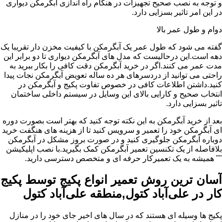
و توجه به نصب صحیح تجهیزات در هنگام راه اندازی آبگرمکن دیواری
در این امر تاثیر بسزایی دارد.
دوام و طول عمر بالا
گفته می شود که طول عمر یک آبگرمکن با کیفیت مخزن دار تقریبا یک
دهه است.این درحالیست که مدل های آبگرمکن دیواری تا دو برابر این
مدت عمر می کنند.اگر در خرید آبگرمکن دقت کافی را بکار ببرید به
راحتی می توانید از دردسرهای هر ده ساله تعویض آبگرمکن نجات پیدا
کنید.داشتن اطلاعات کافی در خصوص تفاوت پکیج و آبگرمکن در
انتخاب صحیح و کارایی بالای این وسایل در سیستم داخلی ساختمان
تاثیر بسزایی دارد.
بعد از خرید آبگرمکن به این نکته توجه کنید که بهتر است بصورت دوره
ای آبگرمکن خود را تعمیر و سرویس کنید تا از هزینه های هنگفت خرید
دوباره آبگرمکن جلوگیری کنید و در صورت بروز مشکل در آبگرمکن
بلافاصله از یک تکنسین تعمیر آبگرمکن کمک بگیرید.با نصب اپلیکیشن
"" همیشه به یک تعمیرکار حرفه ای و متخصص دسترسی دارید.
آسان ترین روش تعمیر انواع پکیج توسط پکیج
کار در علی‌آباد کتول,منطقه علی‌آباد کتول
پکیج ها وسیله ای هستند که در سال های اخیر جای خود را در منازل