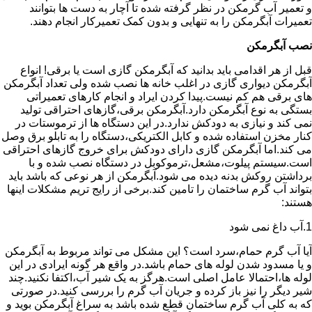
و تعمیر آب گرمکن در نظر گرفته شده تا آچار به دست ها بتوانند
تعمیرات آبگرمکن را به تنهایی و بدون کمک تعمیرکار انجام دهند.
نصب آبگرمکن
قبل از هر اقدامی باید بدانید که آبگرمکن گازی است یا برقی! انواع
آبگرمکن دیواری گازی در اغلب خانه ها نصب شده ولی تعداد آبگرمکن
های برقی هم کم نیست.پیدا کردن ایراد و انجام کارهای تعمیراتی
بستگی به نوع آبگرمکن دارد.آبگرمکن برقی،گازهای احتراقی تولید
نمی کند و نیازی به دودکش ندارد.در این دستگاه ها از ترموستات در
کنار مخزن استفاده شده و کابل الکتریکی،دستگاه را به تابلو برق وصل
می کند.اما آبگرمکن گازی دارای دودکش برای خروج گازهای احتراقی
است.سیستم پیلوت،مشعل،ترموکوبل در دستگاه نصب شده و با
برداشتن روکش بدنه دیده می شود.آبگرمکن از هر نوعی که باشد باید
بتواند آب گرم ساختمان را تامین کند.برخی از رایج تریم مشکلات اینها
هستند:
1.آب داغ نمی شود
آیا آب گرم حمام،سرد است؟ این مشکل می تواند مربوط به آبگرمکن
و یا مسدود شدن لوله های حمام باشد.در واقع هر گونه ایرادی در این
لوله ها،احتمالا عامل اصلی است.هرگز به یک شیر آب،اکتفا نکنید.چند
شیر دیگر را نیز باز کرده و جریان آب گرم را بررسی کنید.در صورتی
که به کلی آب گرم ساختمان قطع شده باشد به سراغ آبگرمکن بوید و