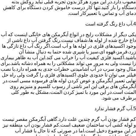
معیوب دارد.در این مورد هرگز بدون تجربه قبلی نباید روکش بدنه
دستگاه را باز کنید.تنها کار درست خاموش کردن دستگاه برای کاهش
دمای آب و تماس با تعمیرکار است.
4.آب داغ رنگ گرفته است
یکی دیگر از مشکلات رایج در انواع آبگرمکن های خانگی اینست که آب
داغ خارج شده از لوله ها،شفاف نیست.رنگ گرفتن آب داغ ناشی از
وجود اکسیدهای فلزی در لوله ها و آب است.اگر رنگ آب داغ تازگی ها
زرد،قرمز،قهوه ای،سبز یا شیری شده حتما به دنبال منشا آن
باشید.اکسید فلزی کیفیت آب را خراب می کند.این آب به ظاهر بیماری
زا نیست ولی به مرور می تواند مشکلاتی را به همراه دشاته باشد.برای
مثال وجود سرب در آب آشامیدنی خطرات جدی به همراه دارد.با نصب
فیلتر می توان تا حدودی جلوی اکسیدهای فلزی را گرفت ولی راه حل
نهایی تعمیر آبگرمکن و عوض کردن لوله های فرسوده مسی است.در
آبگرمکن های برقی این امر ناشی از رسوب کلسیم و منیزیم روی
المنت است.در این مورد با تمیز کردن المنت،مشکل به طور کلی
برطرف می شود.
5.آب گرم فشار ندارد
کم فشار بودن آب گرم چندین علت دارد.گاهی آبگرمکن مقصر نیست
و لوله کشی آب ساختمان ضعیف است.کم فشار بودن آب منطقه نیز
در این موضوع دخیل است.اما در صورتی که تا حال با فشار آب