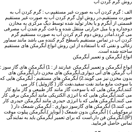
روش گرم کردن آب
الف : گرم کردن آب به صورت غیر مستقیم،ب : گرم کردن آب به
صورت مستقیم،در روش اول گرم کردن آب به صورت غیر مستقیم
قسمتی از آبگرم و یا بخار تولید شده توسط دیگ مرکزی به مخازن
دوجداره و یا مبل حرارتی منتقل شده و باعث گرم شدن آب مصرفی
می گردد.امادر روش دوم گرم کردن آب به صورت مستقیم گرم
کردن آب در تماس مستقیم باسطح گرم کننده می باشد مانند سماور
زغالی و نفتی که با استفاده از این روش انواع آبگرمکن های مستقیم
ساخته شده است.
انواع آبگرمکن و تعمیر آبگرمکن
انواع آبگرمکن و تعمیر آبگرمکن عبارتند از : 1) آبگرمکن های گاز سوز :
آب گرمکن های آنی دیواری,آبگرمکن های مخزن دار,آبگرمکن های
بدون مخزن نیز می گویند.2) آبگرمکن های مستقیم : آبگرمکن هایی که
با سوخت مایع مانند نفت سفید،نفت گاز ( گازوئیل ) کار می
کنند,آبگرمکن هایی که با سوخت گاز مانند گاز طبیعی و گاز مایع کار
می کنند,آبگرمکن هایی که با انرژی الکتریکی مانند آبگرمکن برقی کار
می کنند,آبگرمکن هایی که با انرژی حیدری مانند آبگرمکن حیدری کار
می کنند.3) آبگرمکن های گازسوز دیواری : آبگرمکن شمعک دار (
ترموکوپلی ) | آبگرمکن بدون شمعک ( آیونایز ),آبگرمکن پیلوت موقت
(IP),آبگرمکن فن دار،است که برای تعمیر آبگرمکن باید به نمایندگی
تماس حاصل فرمایید.