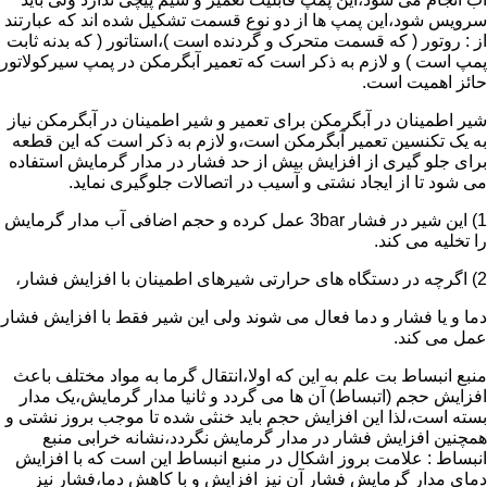
سرویس شود،این پمپ ها از دو نوع قسمت تشکیل شده اند که عبارتند
از : روتور ( که قسمت متحرک و گردنده است )،استاتور ( که بدنه ثابت
پمپ است ) و لازم به ذکر است که تعمیر آبگرمکن در پمپ سیرکولاتور
حائز اهمیت است.
شیر اطمینان در آبگرمکن برای تعمیر و شیر اطمینان در آبگرمکن نیاز
به یک تکنسین تعمیر آبگرمکن است،و لازم به ذکر است که این قطعه
برای جلو گیری از افزایش بیش از حد فشار در مدار گرمایش استفاده
می شود تا از ایجاد نشتی و آسیب در اتصالات جلوگیری نماید.
1) این شیر در فشار 3bar عمل کرده و حجم اضافی آب مدار گرمایش
را تخلیه می کند.
2) اگرچه در دستگاه های حرارتی شیرهای اطمینان با افزایش فشار،
دما و یا فشار و دما فعال می شوند ولی این شیر فقط با افزایش فشار
عمل می کند.
منبع انبساط بت علم به این که اولا،انتقال گرما به مواد مختلف باعث
افزایش حجم (اتبساط) آن ها می گردد و ثانیا مدار گرمایش،یک مدار
بسته است،لذا این افزایش حجم باید خنثی شده تا موجب بروز نشتی و
همچنین افزایش فشار در مدار گرمایش نگردد،نشانه خرابی منبع
انبساط : علامت بروز اشکال در منبع انبساط این است که با افزایش
دمای مدار گرمایش فشار آن نیز افزایش و با کاهش دما،فشار نیز