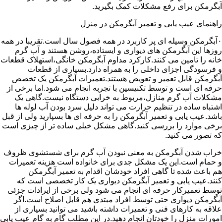
آبگرمکن برای رفع مشکلات کمک بگیرید.
راهنمای عیب یابی و تعمیر آبگرمکن در منزل
۰آبگرمکن وسیله ای پر کاربرد در همه فصول سال است.تقریبا در همه
روزها این آبگرمکن های دیواری و ایستاده،روشن هستند و آب گرم
خانه را تامین می کنند.کارکرد مداوم آبگرمکن خانگی،استهلاک قطعات
و فرسودگی اجزای داخلی را به همراه دارد.بسیاری از قطعات
آبگرمکن قابل تعمیر و تعویض هستند.تعمیرات آبگرمکن یک تخصص
حرفه ای است و توسط تکنیسین با تجربه انجام می شود.اما برخی از
مشکلات آب گرم منازل،مربوط به خرابی دستگاه نیست.گاهی یک
اشتباه ساده در تنظیم حرارت می تواند دلیل سرد بودن آب لوله ها
باشد.عیب یابی و تعمیر آبگرمکن را به حرفه ای ها بسپارید ولی از قبل
برخی موارد را بررسی کنید.گاهی مشکل خیلی ساده تر از چیزی است
که تصور می کنید.
خراب شدن آبگرمکن به معنی نبودن آب گرم برای شستشوی ظروف
و حمام است.این یک مشکل جدی برای خانواده است هزینه تعمیرات
هم باعث شده تا گاهی افراد خودشان اقدام به تعمیر آبگرمکن
کنند.عیب یابی و تعمیر آبگرمکن دیواری یک کار تخصصی است که
توسط تعمیرکار حرفه ای انجام می شود ولی برخی از ایرادات جزئی
آبگرمکن دیواری حتی توسط افراد مبتدی هم قابل اصلاح است.اگر
علاقه به کارهای فنی و تعمیرات داشته باشید می توانید بسیاری از
امورات منزل را خودتان انجام دهید.در این مطلب گام به گام عیب یابی