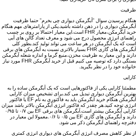
ظرفیت
هنگام پرسیدن سوال "آبگرمکن دیواری چی بخرم" حتما ظرفیت
آبگرمکن دیواری را در ذهن داشته باشید.یکی از پارامترهای مهم هنگام
خرید آبگرمکن،معیار FHR است.این معیار احتمالا بر روی بر چسب
راهنمای انرژی محصول درج می شود و معرف تعداد گالن های آبی
است که یک آبگرمکن در هر ساعت می تواند تولید کند.بطور کلی
آبگرمکن های گازی FHR بسیار بالاتری نسبت به آبگرمکن های برقی
دارند و این معیار به ظرفیت مخزن،منبع گرما و اندازه شعله آبگرمکن
بستگی دارد که توصیه می کنیم قبل از خرید آبگرمکن FHR مورد نیاز
خانواده خود را در نظر بگیرید.
کارایی
مطمئنا کارایی یکی از فاکتورهایی است که یک آبگرمکن ساده را به
بهترین آبگرمکن دیواری تبدیل می کند.برای تشخیص میزان کارایی
آبگرمکن هنگام خرید آبگرمکن باید به فاکتوری به نام EF یا فاکتور
انرژی توجه کنید.هر چقدر که فاکتور انرژی آبگرمکن بالاتر باشد میزان
کارایی آبگرمکن بیشتر است.آبگرمکن های برقی EF بین ۰/۷ تا ۰/۹۵
دارند و آبگرمکن های گازی EF بین ۰/۵ تا ۰/۶.معمولا این معیار در
دفترچه راهنمای آبگرمکن ذکر می شود.
از نظر کاهش مصرف انرژی آبگرمکن های دیواری انرژی کمتری