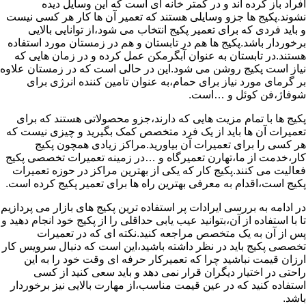
افراد باز کرده اند و در کمتر خانه ای است که این وسایل دیده
نشوند.پکیج ها جزو وسایلی هستند که تعمیر آن ها کار هر کسی نیست
و باید فردی که برای تعمیر پکیج انتخاب می شود،از توانایی بالایی
برخوردار باشد.پکیج ها هم در تابستان و هم در زمستان مورد استفاده
هستند.در تابستان به عنوان آبگرمکن عمل کرده و در زمان هایی که
نیاز است پکیج روشن می شود.این در حالی است که در زمستان علاوه
بر گرمای مورد نیاز برای حمام،به عنوان تامین کننده انرژی برای
شوفاژ،فن کوئل و …است.
پکیج ها با تمام مزیت هایی که دارند،جزو محصولاتی هستند که برای
تعمیرات آن ها باید از یک فرد متخصص کمک بگیرید و چیزی نیست که
هر کسی را برای تعمیرات آن بیاورید.مراکز زیادی همچون پکیج
کار،خدمت از ما،تهارن تعمیرگاه و …در زمینه تعمیرات تخصصی پکیج
فعالیت می کنند.پکیج کار که یکی از بهترین مراکز در حوزه تعمیرات
پکیج است،اقدام به معرفی بهترین راه ها برای تعمیر پکیج کرده است.
در ادامه به بررسی ایرادات پر استفاده ترین پکیج های بازار می پردازیم
تا با استفاده از آن،بتوانید عیب یابی حداقلی را از پکیج خود انجام دهید و
پس از آن به یک متخصص مراجعه کنید.نکته ای که در تعمیرات
تخصصی پکیج باید در نظر داشته باشید،این است که دنبال سرویس کار
ارزان قیمت نباشید چرا که تعمیرکار حرفه ای وقت خود را به این
راحتی در اختیار دیگران قرار نمی دهد و باید سعی کنید از کسی
استفاده کنید که در عین قیمت مناسب،از مهارت بالایی نیز برخوردار
باشد.