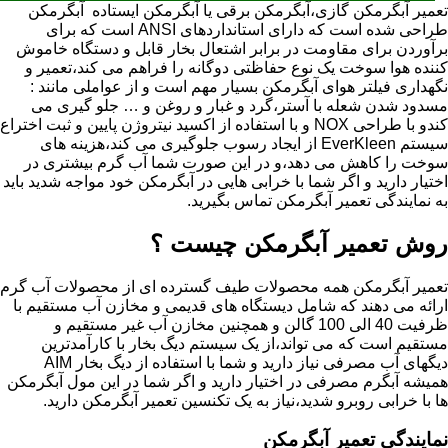
تعمیر آبگرمکن گازی،آبگرمکن برقی یا آبگرمکن ایستاده ​ آبگرمکن
طراحی شده است که دارای استانداردهای ANSI است که برای
برآوردن برای مقاومت در برابر اشتعال بخار قابل و دستگاه خاموش
کننده هوا سوخت یک نوع حفاظتی دوگانه را فراهم می کند،تعمیر و
نگهداری فیلتر هوای آبگرمکن بسیار مهم است و از عواملی مانند :
مسدود شدن شعله با آستر،گرد و غبار و روغن و … جلو گیری می
کندو با طراحی NOX و با استفاده از اکسید نیتروژن پایین و ثبت اختراع
سیستم EverKleen از ایجاد رسوب جلوگیری می کند،هزینه های
سوخت را کاهش می دهد،و در این صورت شما آب گرم بیشتری در
اختیار دارید و اگر شما با خرابی هایی در آبگرمکن خود مواجه شدید باید
به نمایندگی تعمیر آبگرمکن تماس بگیرید.
روش تعمیر آبگرمکن چیست ؟
تعمیر آبگرمکن همه محصولات طیف گسترده ای از محصولات آب گرم
ارائه می دهند که شامل دیستگاه های قدیمی و مخازن آب مستقیم با
ظرفیت 40 الی 100 گالن و همچنین مخازن آب غیر مستقیم و
مستقیم است که می تواند،از یک سیستم دیگ بخار با کارآمدترین
دیگهای آب مصرفی نیاز دارید و شما با استفاده از دیگ بخار AIM
همیشه آبگرم مصرفی در اختیار دارید و اگر شما در این مول آبگرمکن
ها با خرابی روبرو شدید،نیاز به یک تکنسین تعمیر آبگرمکن دارید.
نمایندگی تعمیر آبگرمکن