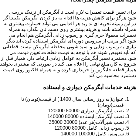
برای تعیین قیمت تعمیرات لازم است تا آبگرمکن از نزدیک بررسی
شود.هرگز برای کاهش هزینه ها اقدام به باز کردن آبگرمکن نکنید.اگر
در این زمینه تجربه ای ندارید هر اقدامی می تواند خسارت بیشتری به
همراه داشته باشد و هزینه بیشتری روی دست تان بگذارد.به همراه
تعمیرات معمولا جرم گیری و رسوب زدایی آبگرمکن هم انجام می
شود.اگر مرتب از سرویس دوره ای آبگرمکن استفاده کرده اید دیگر
نیازی به رسوب زدایی و اسید شویی محفظه آبگرمکن نیست.قطعاتی
که باید تعویض شوند هم با توجه به قیمت قطعات،تعیین قیمت می
شود.دستمزد تعمیر آبگرمکن به عوامل زیادی ارتباط دارد همیار قبل از
شروع به کار،مبلغ نهایی را اعلام می کند در صورتی که مشتری بخواهد
همیار قطعه جایگزین را خریداری کرده و به همراه فاکتور روی قیمت
دستمزد محاسبه می کند.
هزینه خدمات آبگرمکن دیواری و ایستاده
عنوان( به روز رسانی سال 1400 ) از قیمت(تومان) تا
قیمت(تومان)
نصب آبگرمکن دیواری 80000 120000
نصب آبگرمکن ایستاده 80000 140000
نصب شیرآلات(هر عدد) 30000 35000
رسوب زدایی کامل 80000 120000
سرویس کامل 100000 140000