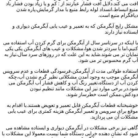
افت می کند.دلایل افت فشار عبارتند از : کم و یا زیاد بودن فشار باد
منبع انبساط،انسداد لوله رابط منبع با مدار گرمایش،پاره شدن
دیافگرام منبع است.
مشکل رایج آبگرمکن که به تعمیر و عیب یابی آبگرمکن دیواری و
ایستاده نیاز دارند
با اینکه در سرتاسر سال از آبگرمکن برای گرم کردن آب استفاده می
کنیم،اما با سردتر شدن هوا،مشکلات و عیب های آبگرمکن یکی یکی
نمایان تر می شوند.شاید به این علت که در روزهای سرد سال،نیاز به
آب گرم محسوس تر می شود.
استفاده طولانی مدت از آبگرمکن،فرسودگی قطعات و عدم سرویس
آبگرمکن موجب به وجود آمدن مشکلاتی نظیر گرم نشدن آب،چکه
کردن آب از دستگاه،تغییر رنگ آب و کاهش فشار آب آبگرمکن می
شود.در برخی موارد نیز این مشکلات مانند تنظیم نبودن
دودکش،ممکن است خطرساز شوند.
خوشبختانه قطعات آبگرمکن قابل تعمیر و تعویض هستند.با اقدام به
موقع برای سرویس و تعمیر آبگرمکن هزینه کمتری برای عیب یابی
مشکلات آن می پردازید.
گاهی نیز برخی مشکلات در آبگرمکن دیواری و ایستاده مشاهده می
شود که نشان دهنده خرابی دستگاه شما نیست.معمولا این مشکلات با