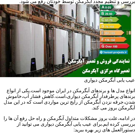
بررسی و تنظیم مجدد آبگرمکن توسط خودتان رفع می شود.
عیب یابی آبگرمکن دیواری
انواع مدل ها و برندهای آبگرمکن در ایران موجود است.یکی از انواع
برندهای پرطرفدار آبگرمکن دیواری،است.کاهش فشار آب،خاموش
شدن،جرقه نزدن آبگرمکن از رایج ترین مواردی است که در این مدل
آبگرمکن بروز می کند.
در ادامه،علت بروز مشکلات متداول آبگرمکن و راه حل رفع آن ها را
بررسی کرده ایم.برای عیب یابی آبگرمکن دیواری می توانید از
دستورالعمل های زیر بهره ببرید: