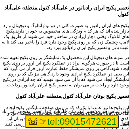
تعمیر پکیج ایران رادیاتور در علی‌آباد کتول,منطقه علی‌آباد
کتول
پکیج های ایران رادیور به صورت کلی در دو نوع آنالوگ و دیجیتال وارد
بازار شده اند که هر کدام ویژگی های مخصوص به خود را دارند.پکیج
های آنالاوگ وقتی دچار ایرادی در ساختار خود می شوند،از طریق یک
لامپ چشمک زن که بر روی پکیج وجود دارد،فرد را باخبر می کند تا به
عیب یابی و تعمیر پکیج ایران رادیاتور بپردازد.
در نمونه های دیجیتال این محصول،یک نمایشگر بر روی پکیج تعبیه شده
است تا در صورت هرگونه ایراد در عملکرد پکیج،این ارور بر روی پکیج
ایجاد شود.گاهی بر روی نمایشگر فقط عبارت ارور قرار می گیرد که
این یعنی در عملکرد پکیج ایرادی وجود دارد.گاهی نیز یک کد بر روی
نمایشگر ایجاد می شود که با آن می شود فهمید که چه ایرادی در پکیج
وجود دارد و راحت تر می توان به تعمیر پکیج ایران رادیاتور پرداخت.
تعمیر پکیج بوتان علی‌آباد کتول,منطقه علی‌آباد کتول
این پکیج ها نیز عمدتا با یک کد که بر روی صفحه نمایگشر پکیج ایجاد
تلفن تماس فوری
تعمیر آبگرمکن علی‌آباد کتول,تعمیر پکیج در علی‌آباد
می شود،قابل شناسایی هستند و اگر پکیج شما دارای مشکلی بود و
کدی برای شما نمایش داده شد،اولین کار برای تعمیر پکیج بوتان،این
☞☏
tel:09015472621
کتول
است که عیب یابی انجام دهید و ایرادی که وجود دارد را بررسی کنید