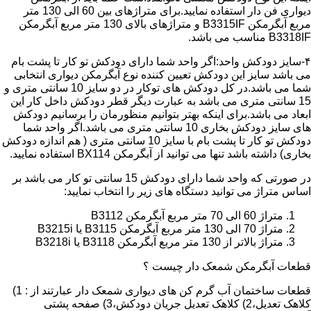
دیواری فن دار استفاده نمایید.برای متراژهای بین 60 الی 130 متر
مربع آبگرمکن B3315IF و متراژهای بالای 130 متر مربع آبگرمکن
B3318IF مناسب می باشد.
۴-سایز دودکش واحد:اگر واحد شما دارای دودکش تو کار تا پشت بام
می باشد سایز این دودکش تعیین کننده نوع آبگرمکن دیواری انتخابی
شما می باشد.در کل دودکش های توکار در دو سایز 10 سانتی متری و
15 سانتی متری می باشد به عبارت دیگر قطر دودکش داخل کار این
ابعاد می باشد.برای اینکه بهتر بتوانیم منظورمان را برسانیم دودکش
های سایز دودکش بخاری 10 سانتی متری می باشد.اگر واحد شما
دودکش تو کار تا پشت بام با سایز 10 سانتی متری ( هم اندازه دودکش
بخاری) داشته باشد تنها می توانید از آبگرمکن BX114 استفاده نمایید.
در صورتی که واحد شما دارای دودکش 15 سانتی تو کار می باشد بر
اساس متراژ می توانید دستگاه های زیر را انتخاب نمایید:
متراژ 60 الی 70 متر مربع آبگرمکن B3112
متراژ 70 الی 130 متر مربع آبگرمکن B3115 یا B3215i
متراژ بالاتر از 130 متر مربع آبگرمکن B3118 یا B3218i
قطعات آبگرمکن شمعک دار چیست ؟
قطعات ساختمان آب گرم کن های دیواری شمعک دار عبارتند از : 1)
کلاهک تعدیل،2) کلاهک تعدیل جریان دودکش،3) صفحه پشتی