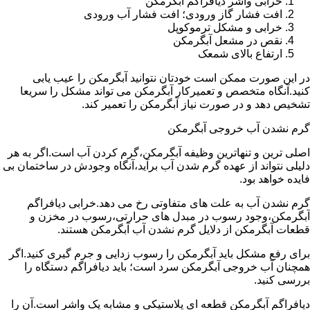
خرابی واشر دیافراگم آبگرمکن
افت فشار گاز ورودی؛ افت فشار آب ورودی
خرابی و مشکل ترموکوپل
نقص در مشعل آبگرمکن
ارتفاع بالای شمعک
در این صورت ممکن است خودتان نتوانید آبگرمکن را عیب یابی
کنید.آنگاه متخصص و تعمیرکار آبگرمکن می تواند مشکل را سریعا
تشخیص دهد و در صورت نیاز آبگرمکن را تعمیر کند.
گرم نشدن آب خروجی آبگرمکن
اصلی ترین و تنهاترین وظیفه آبگرمکن،گرم کردن آب است.اگر به هر
دلیلی نتواند از عهده گرم شدن آب برآید،آنگاه وجودش در ساختمان بی
فایده خواهد بود.
گرم نشدن آب به علت های متفاوتی رخ می دهد.خرابی دیافراگم
آبگرمکن،وجود رسوب در مبدل های حرارتی،رسوب در مخزن و
قطعات آبگرمکن از دلایل گرم نشدن آب آبگرمکن هستند.
برای رفع مشکل باید آبگرمکن را رسوب زدایی و جرم گیری کنید.اگر
همچنان آب خروجی آبگرمکن سرد است؛ باید دیافراگم دستگاه را
بررسی کنید.
دیافراگم آبگرمکن قطعه ای پلاستیکی و مشابه یک واشر است.آن را