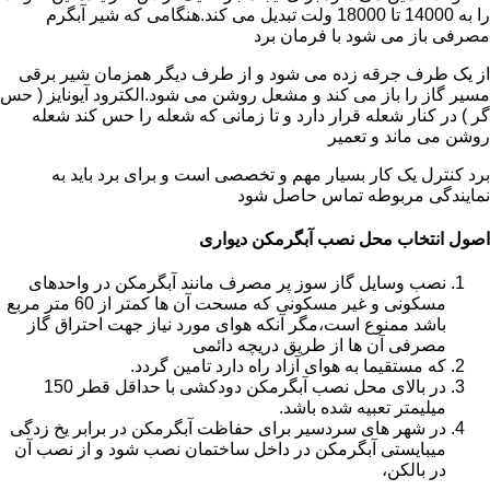
را به 14000 تا 18000 ولت تبدیل می کند.هنگامی که شیر آبگرم
مصرفی باز می شود با فرمان برد
از یک طرف جرقه زده می شود و از طرف دیگر همزمان شیر برقی
مسیر گاز را باز می کند و مشعل روشن می شود.الکترود آیونایز ( حس
گر ) در کنار شعله قرار دارد و تا زمانی که شعله را حس کند شعله
روشن می ماند و تعمیر
برد کنترل یک کار بسیار مهم و تخصصی است و برای برد باید به
نمایندگی مربوطه تماس حاصل شود
اصول انتخاب محل نصب آبگرمکن دیواری
نصب وسایل گاز سوز پر مصرف مانند آبگرمکن در واحدهای
مسکونی و غیر مسکونی که مسحت آن ها کمتر از 60 متر مربع
باشد ممنوع است،مگر آنکه هوای مورد نیاز جهت احتراق گاز
مصرفی آن ها از طریق دریچه دائمی
که مستقیما به هوای آزاد راه دارد تامین گردد.
در بالای محل نصب آبگرمکن دودکشی با حداقل قطر 150
میلیمتر تعبیه شده باشد.
در شهر های سردسیر برای حفاظت آبگرمکن در برابر یخ زدگی
میبایستی آبگرمکن در داخل ساختمان نصب شود و از نصب آن
در بالکن،