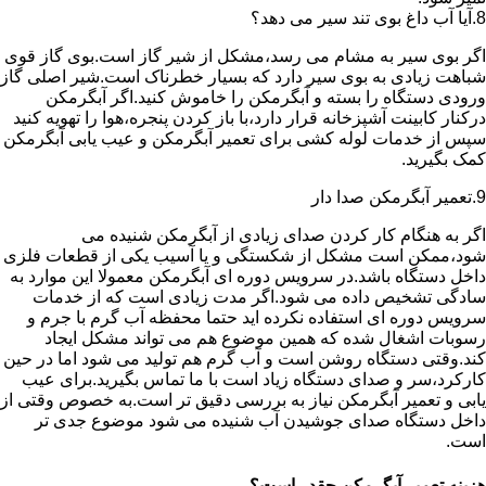
8.آیا آب داغ بوی تند سیر می دهد؟
اگر بوی سیر به مشام می رسد،مشکل از شیر گاز است.بوی گاز قوی
شباهت زیادی به بوی سیر دارد که بسیار خطرناک است.شیر اصلی گاز
ورودی دستگاه را بسته و آبگرمکن را خاموش کنید.اگر آبگرمکن
درکنار کابینت آشپزخانه قرار دارد،با باز کردن پنجره،هوا را تهویه کنید
سپس از خدمات لوله کشی برای تعمیر آبگرمکن و عیب یابی آبگرمکن
کمک بگیرید.
9.تعمیر آبگرمکن صدا دار
اگر به هنگام کار کردن صدای زیادی از آبگرمکن شنیده می
شود،ممکن است مشکل از شکستگی و یا آسیب یکی از قطعات فلزی
داخل دستگاه باشد.در سرویس دوره ای آبگرمکن معمولا این موارد به
سادگی تشخیص داده می شود.اگر مدت زیادی است که از خدمات
سرویس دوره ای استفاده نکرده اید حتما محفظه آب گرم با جرم و
رسوبات اشغال شده که همین موضوع هم می تواند مشکل ایجاد
کند.وقتی دستگاه روشن است و آب گرم هم تولید می شود اما در حین
کارکرد،سر و صدای دستگاه زیاد است با ما تماس بگیرید.برای عیب
یابی و تعمیر آبگرمکن نیاز به بررسی دقیق تر است.به خصوص وقتی از
داخل دستگاه صدای جوشیدن آب شنیده می شود موضوع جدی تر
است.
هزینه تعمیر آبگرمکن چقدر است؟