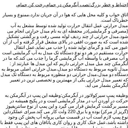
احتیاط و خطر بزرگ:نصب آبگرمکن در حمام،رخت کن حمام،
اتاق خواب و کلیه محل هایی که هوا در آن جریان ندارد،ممنوع و بسیار
خطرناک است.
مبدل حرارتی عمل انتقال حرارت تولید شده توسط مشعل به آب
(مصرفی و گرمایشی)در محفظه ای به نام مبدل حرارتی انجام می
شود.مبدل حرارتی از چند ردیف لوله مسی رفت و برگشتی تشکیل
شده است که به صورت افقی در بالای مشعل قرار گرفته و آب از آن
عبور می کند و گرمای تولید شده را جذب می نماید.عمل انتقال
حرارت مستقیم در هر دو نوع دستگاه تک مبدل به آب گرمایشی است
و آب مصرفی با واسطه آب گرمایشی گرما را جذب می کند.که ما در
آبگرمکن چند مبل مبدل حرارتی داریم که این مبدل ها عبارتند از :
مبدل ثانویه مربوط به دستگاه دو مبدل،مبدل حرارتی اصلی مربوط به
دستگاه دو مبدل،مبدل حرارتی دو منظوره مربوط به دستگاه تک مبدل
که تعمیر مبدل حرارتی یکی از مهمترین و تخصصی ترین در تعمیر
آبگرمکن بشمار می آید.
وظیفه پمپ سیرکولاتور در آبگرمکن:وظیفه این پمپ در آبگرمکن به
حرکت در آوردن آب در مدار گرمایشی است و در پکیج همیشه در
مسیر برگشت گرمایش قرار می گیرد و این پمپ از نوع سانتریفیوژ
(گریز از مرکز) بوده و با برق 220 ولت کار می کند.مبرای عملکرداین
نوع پمپ لازم است آب در قسمت میانی پروانه آب پخش کن وجود
داشته باشد،عمل خنک کاری و روان کاری یاتاقان های این پمپ فقط با
آب انجام می شود،این پمپ قابلیت تعمیر و سیم پیچی ندارد ولی باید