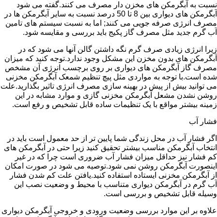
نسبت به آبگرمکن های مخزن دار مصرف می کنند.گفته می شود
آبگرمکن های دیواری بین 8 تا 50 درصد نسبت به سایر آبگرمکن ها در
مصرف انرژی صرفه جویی می کنند; اما به نسبت سیستم های تامین
آب گرم جدید مثل مصرف گاز پکیج باید بررسی و مقایسه شود.
زیرا انرژی زیادی صرف گرم نگه داشتن گالن آنها می شود که در
آبگرمکن های بدون مخزن این مشکل وجود ندارد.توجه کنید که میزان
مصرف گاز آبگرمکن های دیواری بر روی برچسب انرژی آن مشخص
شده است.با توجه به مواردی مثل پیچ تنظیم شمعک آبگرمکن مخزنی
می توانید بیش از پیش در بهینه سازی مصرف انرژی تاثیر بگذارید.علت
روشن نشدن مشعل آبگرمکن مخزنی گازی و موارد مشابه در این
زمینه بیشتر مواقع با یک تنظیمات ساده قابل تشخیص و رفع است.
فشار آب
اگر فشار آب در محل زندگی شما پایین تر از حد معمول است باید در
انتخاب آبگرمکن مناسب بیشتر تحقیق کنید زیرا حتی در آبگرمکن های
کم فشار نیز حداقل میزان فشار آب ضروری است چرا که در غیر
اینصورت آبگرمکن روشن نمی شود.توصیه می شود در صورت امکان
از آبگرمکن مخزنی ایستاده استفاده کنید.یافتن علت کم شدن فشار
آب گرم در آبگرمکن دیواری متناسب با محیط و وضعیت نصب این
وسیله قابل تشخیص و بررسی است.
علاوه بر این موارد بررسی وضعیت ورودی و خروجی آبگرمکن دیواری