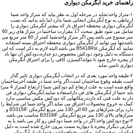
راهنمای خرید آبگرمکن دیواری
۱-متراژ واحد:شاید در مرحله اول به نظر بیاید که متراژ واحد شما
ارتباطی به نوع آبگرمکن انتخابی شما ندارد اما باید بدانید که نصب
آبگرمکن دیواری محفظه احتراق باز که بیشتر آبگرمکن دیواری را
شامل می شود طبق مبحث 17 مقرارت ساختما در متراژ های زیر 60
متر ممنوع می باشد.پس اگر متراژ واحدشما کمتر از 60 متر مربع می
باشدتنها می توانید از آبگرمکن دیواری محفظه احتراق بسته استفاده
نمایید که آبگرمکن B5418Rsi می باشد.البته لازم به ذکر است که این
دستگاه به دلیل وجود دودکش مخصوص دو جداره،دودکش آن تنها باد
از پنجره خارج شود تا بتوانداکسیژن کافی را برای احتراق آبگرمکن
دیواری تامین نماید.
۲-طبقه واحد:مورد بعدی که در انتخاب آبگرمکن دیواری تاثیر گذار
است طبقه وقوع ساختمان است،اگر واحد شما در طبقه آخرساختمان
واقع شده است به علت ارتفاع کم دودکش شما ( ارتفاع کمتراز 4 متر)
باید حتما از آبگرمکن های فن داراستفاده نمایید.آبگرمکن دیواری فن
دار به علت فنی که دارددرمکانهایی که دودکش مکش مناسبی ندارد
کمک به خروج محصولات احتراق می نماید.اگر واحد شما این شرایط را
دارد برای متراژهای بین 60 الی 130 متر مربع آبگرمکن B3315IF و
متراژهای بالای 130 متر مربع آبگرمکن B3318IF مناسب می باشد.
۳-نوع دودکش واحد:اگر در واحد شما دودکش رو کار می باشد یا به
عبارتی دیگراز پنجره یا دیواربه سمت بیرون خارج شده است به دلیل
اینکه این نوع دودکش مکشی نخواهدداشت حتما باید از آبگرمکن