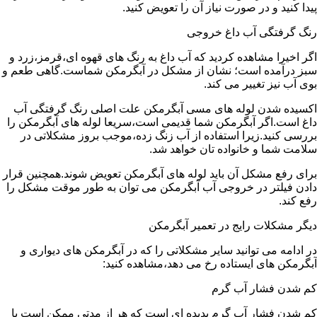
پیدا کنید و در صورت نیاز آن را تعویض کنید.
رنگ گرفتگی آب داغ خروجی
اگر اخیرا مشاهده کردید که آب داغ به رنگ های قهوه ای،قرمز،زرد و
سبز درآمده است؛ نشان از مشکل در آبگرمکن شماست.گاهی طعم و
بوی آب نیز تغییر می کند.
اکسیده شدن لوله های مسی آبگرمکن علت اصلی رنگ گرفتگی آب
داغ است.اگر آبگرمکن شما قدیمی است،سریعا لوله های آبگرمکن را
بررسی کنید.زیرا استفاده از آب زنگ زده،موجب بروز مشکلاتی در
سلامت شما و خانواده تان خواهد شد.
برای رفع مشکل آن باید لوله های آبگرمکن تعویض شوند.همچنین قرار
دادن فیلتر در خروجی آب آبگرمکن می توان به طور موقت مشکل را
رفع کند.
دیگر مشکلات رایج در تعمیر آبگرمکن
در ادامه می توانید سایر مشکلاتی را که در آبگرمکن های دیواری و
آبگرمکن های ایستاده رخ می دهد،مشاهده کنید:
کم شدن فشار آب گرم
کم شدن فشار آب گرم پدیده ای است که هر از مدتی ممکن است با