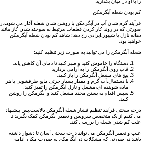
را با او در میان بگذارید.
کم بودن شعله آبگرمکن
فرآیند گرم شدن آب در آبگرمکن با روشن شدن شعله آغاز می شود.در
صورتی که در روند کار کردن قطعات مرتبط به سوخته شدن گاز مانند
دهانه نازل یا شیپور،ایرادی رخ دهد؛ شاهد کم بودن شعله آبگرمکن
خواهید بود.
شعله آبگرمکن را می توانید به صورت زیر تنظیم کنید:
دستگاه را خاموش کنید و صبر کنید تا دمای آن کاهش یابد.
قاب روی آبگرمکن را به آرامی بردارید.
پیچ های مشعل آبگرمکن را باز کنید.
با دستمال،آب گرم و مقدار بسیار جزئی مایع ظرفشویی یا هر
ماده شوینده ای،مشعل و نازل آبگرمکن را تمیز کنید.
سپس اقدام به بستن مجدد مشعل کنید و آبگرمکن را روشن
کنید.
درجه سختی فرآیند تنظیم فشار شعله آبگرمکن بالاست.پس پیشنهاد
می کنیم از یک متخصص سرویس و تعمیر آبگرمکن کمک بگیرید تا
علت کم شدن شعله را بررسی کند.
عیب و تعمیر آبگرمکن می تواند درجه سختی آسان تا دشوار داشته
باشد.در صورتی که مشکلات در آبگرمکن به صورت مکرر ادامه