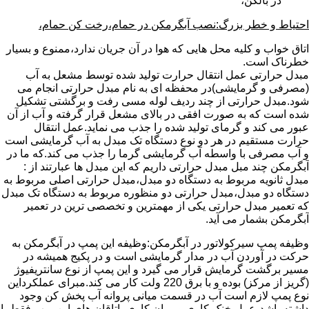
در بالکن،
احتیاط و خطر بزرگ:نصب آبگرمکن در حمام،رخت کن حمام،
اتاق خواب و کلیه محل هایی که هوا در آن جریان ندارد،ممنوع و بسیار
خطرناک است.
مبدل حرارتی عمل انتقال حرارت تولید شده توسط مشعل به آب
(مصرفی و گرمایشی)در محفظه ای به نام مبدل حرارتی انجام می
شود.مبدل حرارتی از چند ردیف لوله مسی رفت و برگشتی تشکیل
شده است که به صورت افقی در بالای مشعل قرار گرفته و آب از آن
عبور می کند و گرمای تولید شده را جذب می نماید.عمل انتقال
حرارت مستقیم در هر دو نوع دستگاه تک مبدل به آب گرمایشی است
و آب مصرفی با واسطه آب گرمایشی گرما را جذب می کند.که ما در
آبگرمکن چند مبل مبدل حرارتی داریم که این مبدل ها عبارتند از :
مبدل ثانویه مربوط به دستگاه دو مبدل،مبدل حرارتی اصلی مربوط به
دستگاه دو مبدل،مبدل حرارتی دو منظوره مربوط به دستگاه تک مبدل
که تعمیر مبدل حرارتی یکی از مهمترین و تخصصی ترین در تعمیر
آبگرمکن بشمار می آید.
وظیفه پمپ سیرکولاتور در آبگرمکن:وظیفه این پمپ در آبگرمکن به
حرکت در آوردن آب در مدار گرمایشی است و در پکیج همیشه در
مسیر برگشت گرمایش قرار می گیرد و این پمپ از نوع سانتریفیوژ
(گریز از مرکز) بوده و با برق 220 ولت کار می کند.مبرای عملکرداین
نوع پمپ لازم است آب در قسمت میانی پروانه آب پخش کن وجود
داشته باشد،عمل خنک کاری و روان کاری یاتاقان های این پمپ فقط با