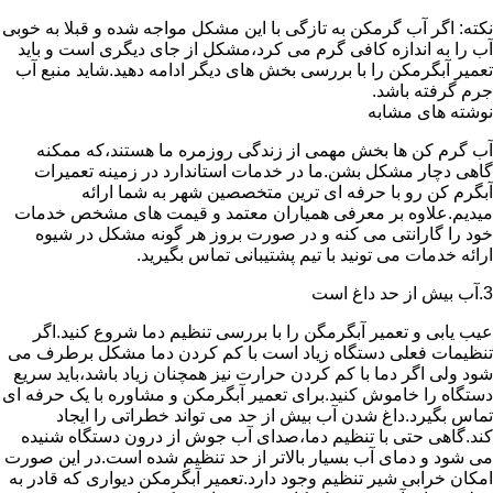
نکته: اگر آب گرمکن به تازگی با این مشکل مواجه شده و قبلا به خوبی
آب را به اندازه کافی گرم می کرد،مشکل از جای دیگری است و باید
تعمیر آبگرمکن را با بررسی بخش های دیگر ادامه دهید.شاید منبع آب
جرم گرفته باشد.
نوشته های مشابه
آب گرم کن ها بخش مهمی از زندگی روزمره ما هستند،که ممکنه
گاهی دچار مشکل بشن.ما در خدمات استاندارد در زمینه تعمیرات
آبگرم کن رو با حرفه ای ترین متخصصین شهر به شما ارائه
میدیم.علاوه بر معرفی همیاران معتمد و قیمت های مشخص خدمات
خود را گارانتی می کنه و در صورت بروز هر گونه مشکل در شیوه
ارائه خدمات می تونید با تیم پشتیبانی تماس بگیرید.
3.آب بیش از حد داغ است
عیب یابی و تعمیر آبگرمگن را با بررسی تنظیم دما شروع کنید.اگر
تنظیمات فعلی دستگاه زیاد است با کم کردن دما مشکل برطرف می
شود ولی اگر دما با کم کردن حرارت نیز همچنان زیاد باشد،باید سریع
دستگاه را خاموش کنید.برای تعمیر آبگرمکن و مشاوره با یک حرفه ای
تماس بگیرد.داغ شدن آب بیش از حد می تواند خطراتی را ایجاد
کند.گاهی حتی با تنظیم دما،صدای آب جوش از درون دستگاه شنیده
می شود و دمای آب بسیار بالاتر از حد تنظیم شده است.در این صورت
امکان خرابی شیر تنظیم وجود دارد.تعمیر آبگرمکن دیواری که قادر به