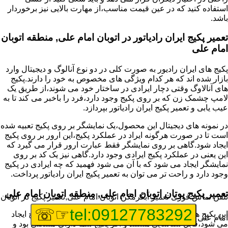
استفاده کنید که در عین قیمت مناسب،از مهارت بالایی نیز برخوردار
باشد.
تعمیر پکیج ایران رادیاتور در اتوبان امام علی, منطقه اتوبان
امام علی
پکیج های ایران رادیور به صورت کلی در دو نوع آنالوگ و دیجیتال وارد
بازار شده اند که هر کدام ویژگی های مخصوص به خود را دارند.پکیج
های آنالاوگ وقتی دچار ایرادی در ساختار خود می شوند،از طریق یک
لامپ چشمک زن که بر روی پکیج وجود دارد،فرد را باخبر می کند تا به
عیب یابی و تعمیر پکیج ایران رادیاتور بپردازد.
در نمونه های دیجیتال این محصول،یک نمایشگر بر روی پکیج تعبیه شده
است تا در صورت هرگونه ایراد در عملکرد پکیج،این ارور بر روی پکیج
ایجاد شود.گاهی بر روی نمایشگر فقط عبارت ارور قرار می گیرد که
این یعنی در عملکرد پکیج ایرادی وجود دارد.گاهی نیز یک کد بر روی
نمایشگر ایجاد می شود که با آن می شود فهمید که چه ایرادی در پکیج
وجود دارد و راحت تر می توان به تعمیر پکیج ایران رادیاتور پرداخت.
تعمیر پکیج بوتان اتوبان امام علی, منطقه اتوبان امام علی
تلفن تماس فوری
تعمیر آبگرمکن اتوبان امام علی,تعمیر پکیج در اتوبان
☞☏
tel:09127783292
این پکیج ها نیز عمدتا با یک کد که بر روی صفحه نمایگشر پکیج ایجاد
امام علی
می شود،قابل شناسایی هستند و اگر پکیج شما دارای مشکلی بود و