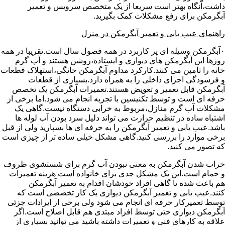
داشت،آنگاه بهتر است سریعا از یک متخصص سرویس و تعمیر
آبگرمکن برای رفع مشکلات کمک بگیرید.
راهنمای عیب یابی و تعمیر آبگرمکن در منزل
۰آبگرمکن وسیله ای پر کاربرد در همه فصول سال است.تقریبا در همه
روزها این آبگرمکن های دیواری و ایستاده،روشن هستند و آب گرم
خانه را تامین می کنند.کارکرد مداوم آبگرمکن خانگی،استهلاک قطعات
و فرسودگی اجزای داخلی را به همراه دارد.بسیاری از قطعات
آبگرمکن قابل تعمیر و تعویض هستند.تعمیرات آبگرمکن یک تخصص
حرفه ای است و توسط تکنیسین با تجربه انجام می شود.اما برخی از
مشکلات آب گرم منازل،مربوط به خرابی دستگاه نیست.گاهی یک
اشتباه ساده در تنظیم حرارت می تواند دلیل سرد بودن آب لوله ها
باشد.عیب یابی و تعمیر آبگرمکن را به حرفه ای ها بسپارید ولی از قبل
برخی موارد را بررسی کنید.گاهی مشکل خیلی ساده تر از چیزی است
که تصور می کنید.
خراب شدن آبگرمکن به معنی نبودن آب گرم برای شستشوی ظروف
و حمام است.این یک مشکل جدی برای خانواده است هزینه تعمیرات
هم باعث شده تا گاهی افراد خودشان اقدام به تعمیر آبگرمکن
کنند.عیب یابی و تعمیر آبگرمکن دیواری یک کار تخصصی است که
توسط تعمیرکار حرفه ای انجام می شود ولی برخی از ایرادات جزئی
آبگرمکن دیواری حتی توسط افراد مبتدی هم قابل اصلاح است.اگر
علاقه به کارهای فنی و تعمیرات داشته باشید می توانید بسیاری از