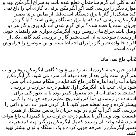
که به کلی آب گرم ساختمان قطع شده باشد به سراغ آبگرمکن بوید و
موارد دیگر را بررسی کنید.اگر آبگرمکن برقی یا گازی،آب را داغ نمی
کند مشکل از گاز یا برق دستگاه است.قبل از تماس برای تعمیر
آبگرمکن،بررسی کنید که آیا برق دستگاه روشن است؟ آیا گاز در
جریان است یا قطع شده؟ برای گرم شدن آب باید برق و گاز هر دو
وصل باشد.چراغ های روشن روی آبگرمکن دیواری هم راهنمای خوبی
از رسیدن سوخت به آن است.شیر گاز را بررسی کنید گاهی یکی از
افراد خانواده شیر گاز را برای احتیاط بسته و این موضوع را فراموش
کرده است.
2.آب داغ نمی ماند
آیا در حین حمام کردن آب سرد می شود؟ گاهی آبگرمکن روشن و آب
هم گرم است ولی بعد از چند دقیقه،آب سرد می شود.اگر آبگرمکن
بتواند آب را به اندازه کافی داغ کند نباید در هنگام مصرف،آب سرد
شود.برای عیب یابی آبگرمکن اول تنظیم درجه حرارت را بررسی
کنید.شاید دمای آب از حد معمول کمتر بوده یا به طور کلی برای
استفاده در زمستان دما کم باشد.پیچ تنظیم درجه حرارت را کمی
بیشتر کرده و چند لحظه صبر کنید.با باز کردن شیر آب دما و داغی را
بررسی کنید.اگر آب گرم در لوله جریان دارد،پس مشکل از همین
قسمت بوده ولی اگر با تنظیم درجه حرارت نیز با کمبود اب داغ مواجه
شدید،شاید وقت آن رسیده که یک آبگرمکن بزرگتر تهیه کنید.هزینه
تعمیر آبگرمکن را صرفه جویی کرده و یک دستگاه با توان بیشتر تهیه
کنید.