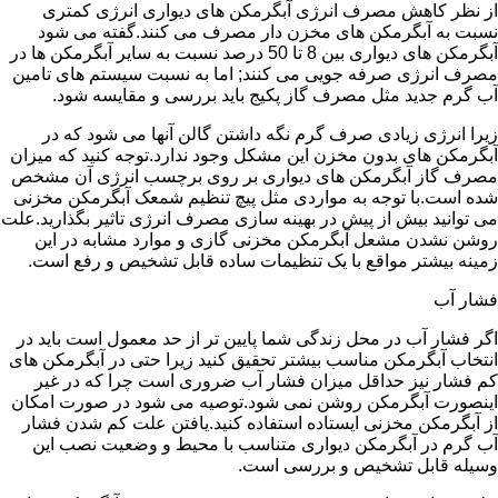
از نظر کاهش مصرف انرژی آبگرمکن های دیواری انرژی کمتری
نسبت به آبگرمکن های مخزن دار مصرف می کنند.گفته می شود
آبگرمکن های دیواری بین 8 تا 50 درصد نسبت به سایر آبگرمکن ها در
مصرف انرژی صرفه جویی می کنند; اما به نسبت سیستم های تامین
آب گرم جدید مثل مصرف گاز پکیج باید بررسی و مقایسه شود.
زیرا انرژی زیادی صرف گرم نگه داشتن گالن آنها می شود که در
آبگرمکن های بدون مخزن این مشکل وجود ندارد.توجه کنید که میزان
مصرف گاز آبگرمکن های دیواری بر روی برچسب انرژی آن مشخص
شده است.با توجه به مواردی مثل پیچ تنظیم شمعک آبگرمکن مخزنی
می توانید بیش از پیش در بهینه سازی مصرف انرژی تاثیر بگذارید.علت
روشن نشدن مشعل آبگرمکن مخزنی گازی و موارد مشابه در این
زمینه بیشتر مواقع با یک تنظیمات ساده قابل تشخیص و رفع است.
فشار آب
اگر فشار آب در محل زندگی شما پایین تر از حد معمول است باید در
انتخاب آبگرمکن مناسب بیشتر تحقیق کنید زیرا حتی در آبگرمکن های
کم فشار نیز حداقل میزان فشار آب ضروری است چرا که در غیر
اینصورت آبگرمکن روشن نمی شود.توصیه می شود در صورت امکان
از آبگرمکن مخزنی ایستاده استفاده کنید.یافتن علت کم شدن فشار
آب گرم در آبگرمکن دیواری متناسب با محیط و وضعیت نصب این
وسیله قابل تشخیص و بررسی است.