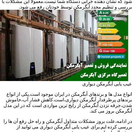
شود که نشان دهنده خرابی دستگاه شما نیست.معمولا این مشکلات با
بررسی و تنظیم مجدد آبگرمکن توسط خودتان رفع می شود.
عیب یابی آبگرمکن دیواری
انواع مدل ها و برندهای آبگرمکن در ایران موجود است.یکی از انواع
برندهای پرطرفدار آبگرمکن دیواری،است.کاهش فشار آب،خاموش
شدن،جرقه نزدن آبگرمکن از رایج ترین مواردی است که در این مدل
آبگرمکن بروز می کند.
در ادامه،علت بروز مشکلات متداول آبگرمکن و راه حل رفع آن ها را
بررسی کرده ایم.برای عیب یابی آبگرمکن دیواری می توانید از