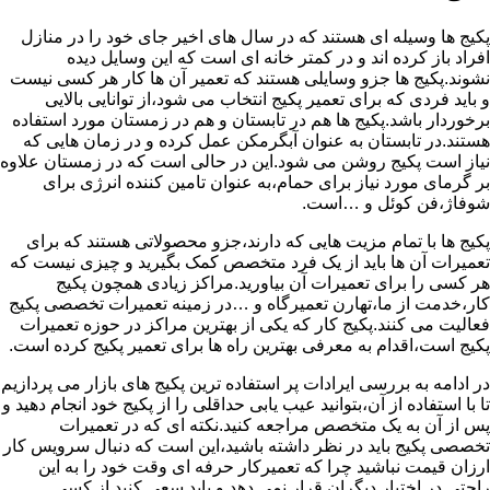
پکیج ها وسیله ای هستند که در سال های اخیر جای خود را در منازل
افراد باز کرده اند و در کمتر خانه ای است که این وسایل دیده
نشوند.پکیج ها جزو وسایلی هستند که تعمیر آن ها کار هر کسی نیست
و باید فردی که برای تعمیر پکیج انتخاب می شود،از توانایی بالایی
برخوردار باشد.پکیج ها هم در تابستان و هم در زمستان مورد استفاده
هستند.در تابستان به عنوان آبگرمکن عمل کرده و در زمان هایی که
نیاز است پکیج روشن می شود.این در حالی است که در زمستان علاوه
بر گرمای مورد نیاز برای حمام،به عنوان تامین کننده انرژی برای
شوفاژ،فن کوئل و …است.
پکیج ها با تمام مزیت هایی که دارند،جزو محصولاتی هستند که برای
تعمیرات آن ها باید از یک فرد متخصص کمک بگیرید و چیزی نیست که
هر کسی را برای تعمیرات آن بیاورید.مراکز زیادی همچون پکیج
کار،خدمت از ما،تهارن تعمیرگاه و …در زمینه تعمیرات تخصصی پکیج
فعالیت می کنند.پکیج کار که یکی از بهترین مراکز در حوزه تعمیرات
پکیج است،اقدام به معرفی بهترین راه ها برای تعمیر پکیج کرده است.
در ادامه به بررسی ایرادات پر استفاده ترین پکیج های بازار می پردازیم
تا با استفاده از آن،بتوانید عیب یابی حداقلی را از پکیج خود انجام دهید و
پس از آن به یک متخصص مراجعه کنید.نکته ای که در تعمیرات
تخصصی پکیج باید در نظر داشته باشید،این است که دنبال سرویس کار
ارزان قیمت نباشید چرا که تعمیرکار حرفه ای وقت خود را به این
راحتی در اختیار دیگران قرار نمی دهد و باید سعی کنید از کسی