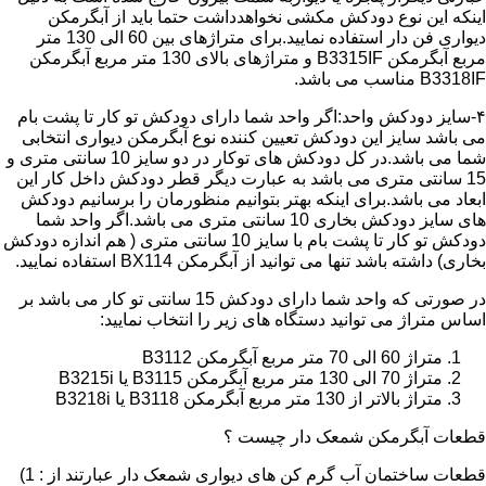
اینکه این نوع دودکش مکشی نخواهدداشت حتما باید از آبگرمکن
دیواری فن دار استفاده نمایید.برای متراژهای بین 60 الی 130 متر
مربع آبگرمکن B3315IF و متراژهای بالای 130 متر مربع آبگرمکن
B3318IF مناسب می باشد.
۴-سایز دودکش واحد:اگر واحد شما دارای دودکش تو کار تا پشت بام
می باشد سایز این دودکش تعیین کننده نوع آبگرمکن دیواری انتخابی
شما می باشد.در کل دودکش های توکار در دو سایز 10 سانتی متری و
15 سانتی متری می باشد به عبارت دیگر قطر دودکش داخل کار این
ابعاد می باشد.برای اینکه بهتر بتوانیم منظورمان را برسانیم دودکش
های سایز دودکش بخاری 10 سانتی متری می باشد.اگر واحد شما
دودکش تو کار تا پشت بام با سایز 10 سانتی متری ( هم اندازه دودکش
بخاری) داشته باشد تنها می توانید از آبگرمکن BX114 استفاده نمایید.
در صورتی که واحد شما دارای دودکش 15 سانتی تو کار می باشد بر
اساس متراژ می توانید دستگاه های زیر را انتخاب نمایید:
متراژ 60 الی 70 متر مربع آبگرمکن B3112
متراژ 70 الی 130 متر مربع آبگرمکن B3115 یا B3215i
متراژ بالاتر از 130 متر مربع آبگرمکن B3118 یا B3218i
قطعات آبگرمکن شمعک دار چیست ؟
قطعات ساختمان آب گرم کن های دیواری شمعک دار عبارتند از : 1)