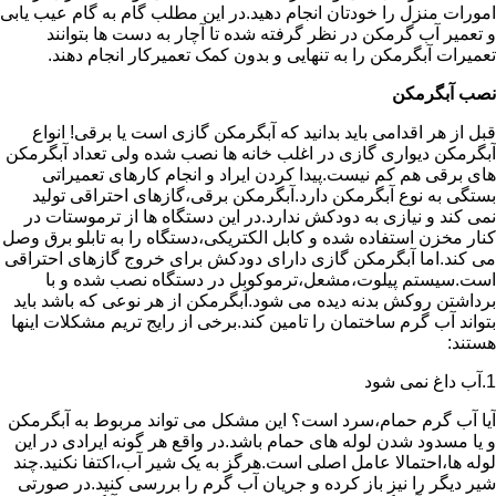
امورات منزل را خودتان انجام دهید.در این مطلب گام به گام عیب یابی
و تعمیر آب گرمکن در نظر گرفته شده تا آچار به دست ها بتوانند
تعمیرات آبگرمکن را به تنهایی و بدون کمک تعمیرکار انجام دهند.
نصب آبگرمکن
قبل از هر اقدامی باید بدانید که آبگرمکن گازی است یا برقی! انواع
آبگرمکن دیواری گازی در اغلب خانه ها نصب شده ولی تعداد آبگرمکن
های برقی هم کم نیست.پیدا کردن ایراد و انجام کارهای تعمیراتی
بستگی به نوع آبگرمکن دارد.آبگرمکن برقی،گازهای احتراقی تولید
نمی کند و نیازی به دودکش ندارد.در این دستگاه ها از ترموستات در
کنار مخزن استفاده شده و کابل الکتریکی،دستگاه را به تابلو برق وصل
می کند.اما آبگرمکن گازی دارای دودکش برای خروج گازهای احتراقی
است.سیستم پیلوت،مشعل،ترموکوبل در دستگاه نصب شده و با
برداشتن روکش بدنه دیده می شود.آبگرمکن از هر نوعی که باشد باید
بتواند آب گرم ساختمان را تامین کند.برخی از رایج تریم مشکلات اینها
هستند:
1.آب داغ نمی شود
آیا آب گرم حمام،سرد است؟ این مشکل می تواند مربوط به آبگرمکن
و یا مسدود شدن لوله های حمام باشد.در واقع هر گونه ایرادی در این
لوله ها،احتمالا عامل اصلی است.هرگز به یک شیر آب،اکتفا نکنید.چند
شیر دیگر را نیز باز کرده و جریان آب گرم را بررسی کنید.در صورتی