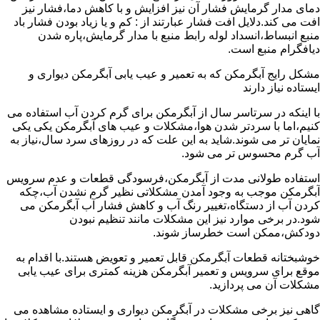
دمای مدار گرمایش فشار آن نیز افزایش و با کاهش دما،فشار نیز
افت می کند.دلایل افت فشار عبارتند از : کم و یا زیاد بودن فشار باد
منبع انبساط،انسداد لوله رابط منبع با مدار گرمایش،پاره شدن
دیافگرام منبع است.
مشکل رایج آبگرمکن که به تعمیر و عیب یابی آبگرمکن دیواری و
ایستاده نیاز دارند
با اینکه در سرتاسر سال از آبگرمکن برای گرم کردن آب استفاده می
کنیم،اما با سردتر شدن هوا،مشکلات و عیب های آبگرمکن یکی یکی
نمایان تر می شوند.شاید به این علت که در روزهای سرد سال،نیاز به
آب گرم محسوس تر می شود.
استفاده طولانی مدت از آبگرمکن،فرسودگی قطعات و عدم سرویس
آبگرمکن موجب به وجود آمدن مشکلاتی نظیر گرم نشدن آب،چکه
کردن آب از دستگاه،تغییر رنگ آب و کاهش فشار آب آبگرمکن می
شود.در برخی موارد نیز این مشکلات مانند تنظیم نبودن
دودکش،ممکن است خطرساز شوند.
خوشبختانه قطعات آبگرمکن قابل تعمیر و تعویض هستند.با اقدام به
موقع برای سرویس و تعمیر آبگرمکن هزینه کمتری برای عیب یابی
مشکلات آن می پردازید.
گاهی نیز برخی مشکلات در آبگرمکن دیواری و ایستاده مشاهده می