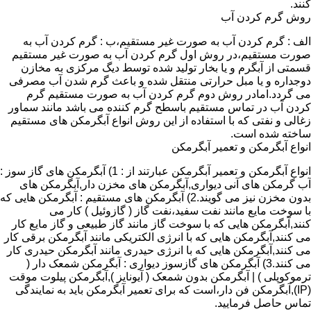
کنند.
روش گرم کردن آب
الف : گرم کردن آب به صورت غیر مستقیم،ب : گرم کردن آب به
صورت مستقیم،در روش اول گرم کردن آب به صورت غیر مستقیم
قسمتی از آبگرم و یا بخار تولید شده توسط دیگ مرکزی به مخازن
دوجداره و یا مبل حرارتی منتقل شده و باعث گرم شدن آب مصرفی
می گردد.امادر روش دوم گرم کردن آب به صورت مستقیم گرم
کردن آب در تماس مستقیم باسطح گرم کننده می باشد مانند سماور
زغالی و نفتی که با استفاده از این روش انواع آبگرمکن های مستقیم
ساخته شده است.
انواع آبگرمکن و تعمیر آبگرمکن
انواع آبگرمکن و تعمیر آبگرمکن عبارتند از : 1) آبگرمکن های گاز سوز :
آب گرمکن های آنی دیواری,آبگرمکن های مخزن دار,آبگرمکن های
بدون مخزن نیز می گویند.2) آبگرمکن های مستقیم : آبگرمکن هایی که
با سوخت مایع مانند نفت سفید،نفت گاز ( گازوئیل ) کار می
کنند,آبگرمکن هایی که با سوخت گاز مانند گاز طبیعی و گاز مایع کار
می کنند,آبگرمکن هایی که با انرژی الکتریکی مانند آبگرمکن برقی کار
می کنند,آبگرمکن هایی که با انرژی حیدری مانند آبگرمکن حیدری کار
می کنند.3) آبگرمکن های گازسوز دیواری : آبگرمکن شمعک دار (
ترموکوپلی ) | آبگرمکن بدون شمعک ( آیونایز ),آبگرمکن پیلوت موقت
(IP),آبگرمکن فن دار،است که برای تعمیر آبگرمکن باید به نمایندگی
تماس حاصل فرمایید.