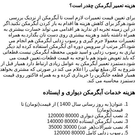
هزینه تعمیر آبگرمکن چقدر است؟
برای تعیین قیمت تعمیرات لازم است تا آبگرمکن از نزدیک بررسی
شود.هرگز برای کاهش هزینه ها اقدام به باز کردن آبگرمکن نکنید.اگر
در این زمینه تجربه ای ندارید هر اقدامی می تواند خسارت بیشتری به
همراه داشته باشد و هزینه بیشتری روی دست تان بگذارد.به همراه
تعمیرات معمولا جرم گیری و رسوب زدایی آبگرمکن هم انجام می
شود.اگر مرتب از سرویس دوره ای آبگرمکن استفاده کرده اید دیگر
نیازی به رسوب زدایی و اسید شویی محفظه آبگرمکن نیست.قطعاتی
که باید تعویض شوند هم با توجه به قیمت قطعات،تعیین قیمت می
شود.دستمزد تعمیر آبگرمکن به عوامل زیادی ارتباط دارد همیار قبل از
شروع به کار،مبلغ نهایی را اعلام می کند در صورتی که مشتری بخواهد
همیار قطعه جایگزین را خریداری کرده و به همراه فاکتور روی قیمت
دستمزد محاسبه می کند.
هزینه خدمات آبگرمکن دیواری و ایستاده
عنوان( به روز رسانی سال 1400 ) از قیمت(تومان) تا
قیمت(تومان)
نصب آبگرمکن دیواری 80000 120000
نصب آبگرمکن ایستاده 80000 140000
نصب شیرآلات(هر عدد) 30000 35000
رسوب زدایی کامل 80000 120000