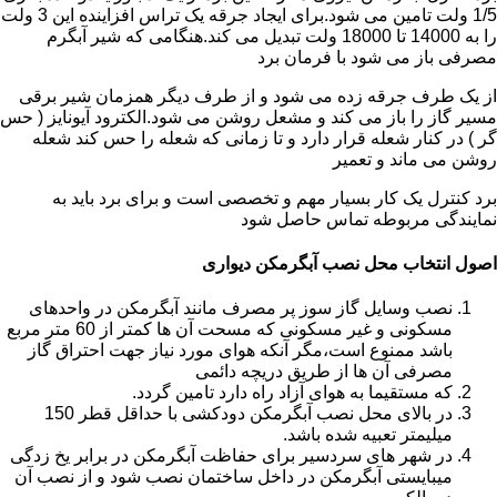
1/5 ولت تامین می شود.برای ایجاد جرقه یک تراس افزاینده این 3 ولت
را به 14000 تا 18000 ولت تبدیل می کند.هنگامی که شیر آبگرم
مصرفی باز می شود با فرمان برد
از یک طرف جرقه زده می شود و از طرف دیگر همزمان شیر برقی
مسیر گاز را باز می کند و مشعل روشن می شود.الکترود آیونایز ( حس
گر ) در کنار شعله قرار دارد و تا زمانی که شعله را حس کند شعله
روشن می ماند و تعمیر
برد کنترل یک کار بسیار مهم و تخصصی است و برای برد باید به
نمایندگی مربوطه تماس حاصل شود
اصول انتخاب محل نصب آبگرمکن دیواری
نصب وسایل گاز سوز پر مصرف مانند آبگرمکن در واحدهای
مسکونی و غیر مسکونی که مسحت آن ها کمتر از 60 متر مربع
باشد ممنوع است،مگر آنکه هوای مورد نیاز جهت احتراق گاز
مصرفی آن ها از طریق دریچه دائمی
که مستقیما به هوای آزاد راه دارد تامین گردد.
در بالای محل نصب آبگرمکن دودکشی با حداقل قطر 150
میلیمتر تعبیه شده باشد.
در شهر های سردسیر برای حفاظت آبگرمکن در برابر یخ زدگی
میبایستی آبگرمکن در داخل ساختمان نصب شود و از نصب آن