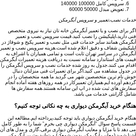
سرویس کامل 100000 140000
تعویض مبدل 50000 60000
خدمات نصب،تعمیر و سرویس آبگرمکن
اگر برای نصب و یا تعمیر آبگرمکن خانه تان نیاز به نیروی متخصص
فنی دارید،اپلیکیشن را نصب کنید.قیمت سرویس نصب و تعمیر
آبگرمکن همانند سایر خدمات فنی مثل نصب و تعمیر پکیج و شوفاژ در
اپلیکیشن شفاف و دقیق اعلام شده است.هزینه سرویس نصب و تعمیر
آبگرمکن در سراسر تهران ثابت است و تمامی همیاران با اشراف به
قیمت های استاندارد سامانه نسبت به دریافت هزینه تعمیرات آبگرمکن
اقدام می کنند.جدول به روز شده خدمات نصب و سرویس آبگرمکن را
در جدول مشاهده می کنید.اگر برای تعمیرات فنی منزلتان دنبال
خوش نام ترین متخصصین شهر می گردید ما همه متخصصان را در
گردهم آورده ایم.همیاران تعمیرکار در همه روزهای هفته آماده انجام
سفارش های ثبت شده در اپ این سامانه هستند.همه سفارش ها
شامل گارانتی خدمات می باشد.
هنگام خرید آبگرمکن دیواری به چه نکاتی توجه کنیم؟
هنگام خرید آبگرمکن دیواری باید توجه کنید،پرداخته ایم.مطالعه این
قسمت پاسخ سوال "آبگرمکن دیواری چی بخرم" شما را به طور کامل
می دهد تا با مزایا و معایب آبگرمکن دیواری برقی،گازی و مدل های آن
آشنا شوید (معایب ابگرمکن بدون شمعک) و بتوانید بهترین آبگرمکن