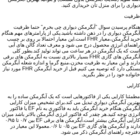
دیواری را برای منزل تان خریداری کنید.
ظرفیت
هنگام پرسیدن سوال "آبگرمکن دیواری چی بخرم" حتما ظرفیت
آبگرمکن دیواری را در ذهن داشته باشید.یکی از پارامترهای مهم هنگام
خرید آبگرمکن،معیار FHR است.این معیار احتمالا بر روی بر چسب
راهنمای انرژی محصول درج می شود و معرف تعداد گالن های آبی
است که یک آبگرمکن در هر ساعت می تواند تولید کند.بطور کلی
آبگرمکن های گازی FHR بسیار بالاتری نسبت به آبگرمکن های برقی
دارند و این معیار به ظرفیت مخزن،منبع گرما و اندازه شعله آبگرمکن
بستگی دارد که توصیه می کنیم قبل از خرید آبگرمکن FHR مورد نیاز
خانواده خود را در نظر بگیرید.
کارایی
مطمئنا کارایی یکی از فاکتورهایی است که یک آبگرمکن ساده را به
بهترین آبگرمکن دیواری تبدیل می کند.برای تشخیص میزان کارایی
آبگرمکن هنگام خرید آبگرمکن باید به فاکتوری به نام EF یا فاکتور
انرژی توجه کنید.هر چقدر که فاکتور انرژی آبگرمکن بالاتر باشد میزان
کارایی آبگرمکن بیشتر است.آبگرمکن های برقی EF بین ۰/۷ تا ۰/۹۵
دارند و آبگرمکن های گازی EF بین ۰/۵ تا ۰/۶.معمولا این معیار در
دفترچه راهنمای آبگرمکن ذکر می شود.