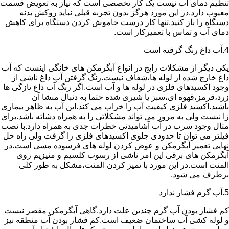
تنظیم دمای آب نیست یک کار تخصصی است که نیاز به تعویض قسمت
معیوب دارد.در این مورد هرگز بدون تجربه قبلی نباید روکش بدنه
دستگاه را باز کنید.تنها کار درست خاموش کردن دستگاه برای کاهش
دمای آب و تماس با تعمیرکار است.
4.آب داغ رنگ گرفته است
یکی دیگر از مشکلات رایج در انواع آبگرمکن های خانگی اینست که آب
داغ خارج شده از لوله ها،شفاف نیست.رنگ گرفتن آب داغ ناشی از
وجود اکسیدهای فلزی در لوله ها و آب است.اگر رنگ آب داغ تازگی ها
زرد،قرمز،قهوه ای،سبز یا شیری شده حتما به دنبال منشا آن
باشید.اکسید فلزی کیفیت آب را خراب می کند.این آب به ظاهر بیماری
زا نیست ولی به مرور می تواند مشکلاتی را به همراه دشاته باشد.برای
مثال وجود سرب در آب آشامیدنی خطرات جدی به همراه دارد.با نصب
فیلتر می توان تا حدودی جلوی اکسیدهای فلزی را گرفت ولی راه حل
نهایی تعمیر آبگرمکن و عوض کردن لوله های فرسوده مسی است.در
آبگرمکن های برقی این امر ناشی از رسوب کلسیم و منیزیم روی
المنت است.در این مورد با تمیز کردن المنت،مشکل به طور کلی
برطرف می شود.
5.آب گرم فشار ندارد
کم فشار بودن آب گرم چندین علت دارد.گاهی آبگرمکن مقصر نیست
و لوله کشی آب ساختمان ضعیف است.کم فشار بودن آب منطقه نیز