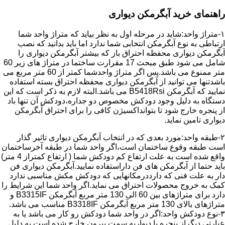
راهنمای خرید آبگرمکن دیواری
۱-متراژ واحد:شاید در مرحله اول به نظر بیاید که متراژ واحد شما
ارتباطی به نوع آبگرمکن انتخابی شما ندارد اما باید بدانید که نصب
آبگرمکن دیواری محفظه احتراق باز که بیشتر آبگرمکن دیواری را
شامل می شود طبق مبحث 17 مقرارت ساختما در متراژ های زیر 60
متر ممنوع می باشد.پس اگر متراژ واحدشما کمتر از 60 متر مربع می
باشدتنها می توانید از آبگرمکن دیواری محفظه احتراق بسته استفاده
نمایید که آبگرمکن B5418Rsi می باشد.البته لازم به ذکر است که این
دستگاه به دلیل وجود دودکش مخصوص دو جداره،دودکش آن تنها باد
از پنجره خارج شود تا بتوانداکسیژن کافی را برای احتراق آبگرمکن
دیواری تامین نماید.
۲-طبقه واحد:مورد بعدی که در انتخاب آبگرمکن دیواری تاثیر گذار
است طبقه وقوع ساختمان است،اگر واحد شما در طبقه آخرساختمان
واقع شده است به علت ارتفاع کم دودکش شما ( ارتفاع کمتراز 4 متر)
باید حتما از آبگرمکن های فن داراستفاده نمایید.آبگرمکن دیواری فن
دار به علت فنی که دارددرمکانهایی که دودکش مکش مناسبی ندارد
کمک به خروج محصولات احتراق می نماید.اگر واحد شما این شرایط را
دارد برای متراژهای بین 60 الی 130 متر مربع آبگرمکن B3315IF و
متراژهای بالای 130 متر مربع آبگرمکن B3318IF مناسب می باشد.
۳-نوع دودکش واحد:اگر در واحد شما دودکش رو کار می باشد یا به
عبارتی دیگراز پنجره یا دیواربه سمت بیرون خارج شده است به دلیل