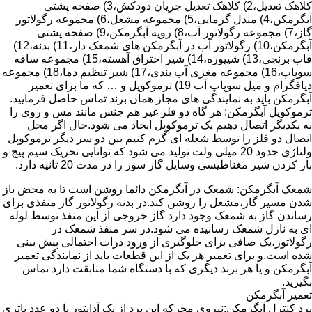
کلاهک تعدیل،2) کلاهک تعدیل جریان دودکش،3) صفحه پشتی
آبگرمکن،4) مبدل گرمایی،5) مجموعه مشعل،6) مجموعه رگولاتور
گاز،7) مجموعه رگولاتور آب،8) رویه آبگرمکن،9) صفحه پشتی
آبگرمکن،10) رگولاتور آب در آبگرمکن های شمعک دار،11) بدنه،12)
قاب برنجی،13) شیپوره،14) شیر احتراق آهسته،15) مجموعه ساقه
سوپاپ،16) مجموعه مغزی آب بندی،17) شیر تنظیم دما،18) مجموعه
دیافگرام و میل سوپاپ آب 19) ترموکوپل و … که ما برای تعمیر
آبگرمکن باید به نمایندگی های مجاز همان برند تماس حاصل فرمایید.
ترموکوپل آبگرمکن: هر گاه دو فلز غیر هم جنس مانند مس و روی را
به یکدیگر اتصال دهیم یک ترموکوپل ایجاد می شود.حال اگر محل
اتصال دو فلز را توسط شعله ای گرم کنیم بین دو سر دیگر ترموکوپل
ولتاژی حدود 20 میلی ولت تولید می شود که توانایی تحریک سیم پیچ و
باز کردن شیر مغناطیسی وسایل گاز سوز را در مدت 20 ثانیه دارد.
شمعک آبگرمکن: شمعک در آبگرمکن دائما روشن است تا به محض باز
شدن مسیر گاز،مشعل را روشن کند.در بدنه رگولاتور گاز منفذی برای
رساندن گاز به شمعک وجود دارد گاز خروجی از این منفذ توسط لوله
ای به نازل شمعک رسانیده می شود.در سر منفذ شمعک در
رگولاتور،یک صافی برای جلوگیری از ورود ذرات احتمالی پیش بینی
شده است.و برای تعمیر هر یک از این قطعات باید از نمایندگی تعمیر
آبگرمکن و یا هر برند دیگری که با دستگاه شما متابقت دارد تماس
بگیرید.
تعمیر آبگرمکن
برد کنترل آبگرمکن:نیروی محرکه این برد از یک آدابتور یا دو عدد باتری