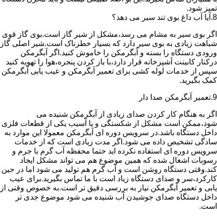
تمیز شود.
8.آیا آب داغ بوی تند سیر می دهد؟
اگر بوی سیر به مشام می رسد،مشکل از شیر گاز است.بوی گاز قوی
شباهت زیادی به بوی سیر دارد که بسیار خطرناک است.شیر اصلی گاز
ورودی دستگاه را بسته و آبگرمکن را خاموش کنید.اگر آبگرمکن
درکنار کابینت آشپزخانه قرار دارد،با باز کردن پنجره،هوا را تهویه کنید
سپس از خدمات لوله کشی برای تعمیر آبگرمکن و عیب یابی آبگرمکن
کمک بگیرید.
9.تعمیر آبگرمکن صدا دار
اگر به هنگام کار کردن صدای زیادی از آبگرمکن شنیده می
شود،ممکن است مشکل از شکستگی و یا آسیب یکی از قطعات فلزی
داخل دستگاه باشد.در سرویس دوره ای آبگرمکن معمولا این موارد به
سادگی تشخیص داده می شود.اگر مدت زیادی است که از خدمات
سرویس دوره ای استفاده نکرده اید حتما محفظه آب گرم با جرم و
رسوبات اشغال شده که همین موضوع هم می تواند مشکل ایجاد
کند.وقتی دستگاه روشن است و آب گرم هم تولید می شود اما در حین
کارکرد،سر و صدای دستگاه زیاد است با ما تماس بگیرید.برای عیب
یابی و تعمیر آبگرمکن نیاز به بررسی دقیق تر است.به خصوص وقتی از
داخل دستگاه صدای جوشیدن آب شنیده می شود موضوع جدی تر
است.