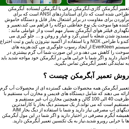
تعمیر آبگرمکن گازی،آبگرمکن برقی یا آبگرمکن ایستاده ​ آبگرمکن
طراحی شده است که دارای استانداردهای ANSI است که برای
برآوردن برای مقاومت در برابر اشتعال بخار قابل و دستگاه خاموش
کننده هوا سوخت یک نوع حفاظتی دوگانه را فراهم می کند،تعمیر و
نگهداری فیلتر هوای آبگرمکن بسیار مهم است و از عواملی مانند :
مسدود شدن شعله با آستر،گرد و غبار و روغن و … جلو گیری می
کندو با طراحی NOX و با استفاده از اکسید نیتروژن پایین و ثبت اختراع
سیستم EverKleen از ایجاد رسوب جلوگیری می کند،هزینه های
سوخت را کاهش می دهد،و در این صورت شما آب گرم بیشتری در
اختیار دارید و اگر شما با خرابی هایی در آبگرمکن خود مواجه شدید باید
به نمایندگی تعمیر آبگرمکن تماس بگیرید.
روش تعمیر آبگرمکن چیست ؟
تعمیر آبگرمکن همه محصولات طیف گسترده ای از محصولات آب گرم
ارائه می دهند که شامل دیستگاه های قدیمی و مخازن آب مستقیم با
ظرفیت 40 الی 100 گالن و همچنین مخازن آب غیر مستقیم و
مستقیم است که می تواند،از یک سیستم دیگ بخار با کارآمدترین
دیگهای آب مصرفی نیاز دارید و شما با استفاده از دیگ بخار AIM
همیشه آبگرم مصرفی در اختیار دارید و اگر شما در این مول آبگرمکن
ها با خرابی روبرو شدید،نیاز به یک تکنسین تعمیر آبگرمکن دارید.