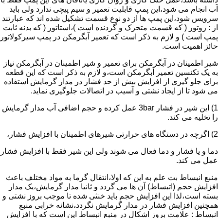
آب انجام می شود،این پمپ قابلیت تعمیر و سیم پیچی ندارد ولی باید
سرویس شود،این پمپ ها از دو نوع قسمت تشکیل شده اند که عبارتند
از : روتور ( که قسمت متحرک و گردنده است )،استاتور ( که بدنه ثابت
پمپ است ) و لازم به ذکر است که تعمیر آبگرمکن در پمپ سیرکولاتور
حائز اهمیت است.
شیر اطمینان در آبگرمکن برای تعمیر و شیر اطمینان در آبگرمکن نیاز
به یک تکنسین تعمیر آبگرمکن است،و لازم به ذکر است که این قطعه
برای جلو گیری از افزایش بیش از حد فشار در مدار گرمایش استفاده
می شود تا از ایجاد نشتی و آسیب در اتصالات جلوگیری نماید.
1) این شیر در فشار 3bar عمل کرده و حجم اضافی آب مدار گرمایش
را تخلیه می کند.
2) اگرچه در دستگاه های حرارتی شیرهای اطمینان با افزایش فشار،
دما و یا فشار و دما فعال می شوند ولی این شیر فقط با افزایش فشار
عمل می کند.
منبع انبساط بت علم به این که اولا،انتقال گرما به مواد مختلف باعث
افزایش حجم (اتبساط) آن ها می گردد و ثانیا مدار گرمایش،یک مدار
بسته است،لذا این افزایش حجم باید خنثی شده تا موجب بروز نشتی و
همچنین افزایش فشار در مدار گرمایش نگردد،نشانه خرابی منبع
انبساط : علامت بروز اشکال در منبع انبساط این است که با افزایش