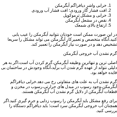
خرابی واشر دیافراگم آبگرمکن
افت فشار گاز ورودی؛ افت فشار آب ورودی
خرابی و مشکل ترموکوپل
نقص در مشعل آبگرمکن
ارتفاع بالای شمعک
در این صورت ممکن است خودتان نتوانید آبگرمکن را عیب یابی
کنید.آنگاه متخصص و تعمیرکار آبگرمکن می تواند مشکل را سریعا
تشخیص دهد و در صورت نیاز آبگرمکن را تعمیر کند.
گرم نشدن آب خروجی آبگرمکن
اصلی ترین و تنهاترین وظیفه آبگرمکن،گرم کردن آب است.اگر به هر
دلیلی نتواند از عهده گرم شدن آب برآید،آنگاه وجودش در ساختمان بی
فایده خواهد بود.
گرم نشدن آب به علت های متفاوتی رخ می دهد.خرابی دیافراگم
آبگرمکن،وجود رسوب در مبدل های حرارتی،رسوب در مخزن و
قطعات آبگرمکن از دلایل گرم نشدن آب آبگرمکن هستند.
برای رفع مشکل باید آبگرمکن را رسوب زدایی و جرم گیری کنید.اگر
همچنان آب خروجی آبگرمکن سرد است؛ باید دیافراگم دستگاه را
بررسی کنید.