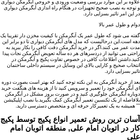
علاوه بر این موارد بررسی وضعیت ورودی و خروجی آبگرمکن دیواری
و توجه به نصب صحیح تجهیزات در هنگام راه اندازی آبگرمکن دیواری
در این امر تاثیر بسزایی دارد.
دوام و طول عمر بالا
گفته می شود که طول عمر یک آبگرمکن با کیفیت مخزن دار تقریبا یک
دهه است.این درحالیست که مدل های آبگرمکن دیواری تا دو برابر این
مدت عمر می کنند.اگر در خرید آبگرمکن دقت کافی را بکار ببرید به
راحتی می توانید از دردسرهای هر ده ساله تعویض آبگرمکن نجات پیدا
کنید.داشتن اطلاعات کافی در خصوص تفاوت پکیج و آبگرمکن در
انتخاب صحیح و کارایی بالای این وسایل در سیستم داخلی ساختمان
تاثیر بسزایی دارد.
بعد از خرید آبگرمکن به این نکته توجه کنید که بهتر است بصورت دوره
ای آبگرمکن خود را تعمیر و سرویس کنید تا از هزینه های هنگفت خرید
دوباره آبگرمکن جلوگیری کنید و در صورت بروز مشکل در آبگرمکن
بلافاصله از یک تکنسین تعمیر آبگرمکن کمک بگیرید.با نصب اپلیکیشن
"" همیشه به یک تعمیرکار حرفه ای و متخصص دسترسی دارید.
آسان ترین روش تعمیر انواع پکیج توسط پکیج
کار در اتوبان امام علی, منطقه اتوبان امام
علی