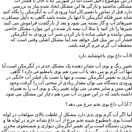
در این موضوع دخیل است.اما در صورتی که تا حال با فشار آب
مشکلی نداشتید و تازگی ها این مشکل ایجاد شده،نیاز به بررسی
دارد.قبل از تماس با تعمیرکار ابتدا ورودی آب به آبگرمکن را نگاه کنید
شاید شیر فلکه آبگرمکن تا انتها باز نشده باشد.گاهی به دلیل مسافرت
شیرهای آب و گاز بسته می شود و بعد از بازگشت فراموش می کنید
شیرها را باز کنید یا مثلا آب نیمه باز شده.در این موارد مشکل خاصی
پیش نیامده و خیلی ساده با باز کردن شیر آب ورودی به آبگرمکن
فشار آب نیز مثل قبل خواهد شد.اما مشکل اصلی وقتی است که
محفظه آب گرم،جرم گرفته باشد.
6.آب داغ بوی ناخوشایند دارد
تغییر رنگ و بوی آب نشان دهنده یک مشکل جدی در آبگرمکن است.آیا
تنها آب گرم بو می دهد یا آب سرد هم بوی نامطبوعی دارد؟ گاهی
نیازی به تعمیر آبگرمکن نیست و تنها با نصب یک فیلتر آب خانگی در
ورودی دستگاه می توان مقدار زیادی از سختی آب را گرفت.وجود
آهن،مس و سایر معدنی می تواند تغییر رنگ و بوی آب را به همراه
داشته باشد که در این صورت آب سرد هم دچار این مشکل می شود.
7.آیا آب داغ بوی تخم مرغ می دهد؟
اما اگر آب گرم بوی بدی دارد مشکل از غلظت بالای سولفات در لوله
است! بوی نامطبوع شبیه تخم مرغ از آب داغ نشانه جرم در لوله ها و
مخزن دستگاه است.برای تعمیر آبگرمکن دیواری و شستشوی مخزن
با همیاران تماس بگیرید.این بو اصلا طبیعی نیست و باید مخزن دستگاه