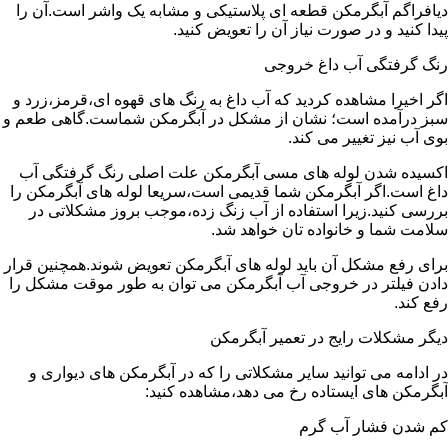
دیافراگم آبگرمکن قطعه ای پلاستیکی و مشابه یک واشر است.آن را
پیدا کنید و در صورت نیاز آن را تعویض کنید.
رنگ گرفتگی آب داغ خروجی
اگر اخیرا مشاهده کردید که آب داغ به رنگ های قهوه ای،قرمز،زرد و
سبز درآمده است؛ نشان از مشکل در آبگرمکن شماست.گاهی طعم و
بوی آب نیز تغییر می کند.
اکسیده شدن لوله های مسی آبگرمکن علت اصلی رنگ گرفتگی آب
داغ است.اگر آبگرمکن شما قدیمی است،سریعا لوله های آبگرمکن را
بررسی کنید.زیرا استفاده از آب زنگ زده،موجب بروز مشکلاتی در
سلامت شما و خانواده تان خواهد شد.
برای رفع مشکل آن باید لوله های آبگرمکن تعویض شوند.همچنین قرار
دادن فیلتر در خروجی آب آبگرمکن می توان به طور موقت مشکل را
رفع کند.
دیگر مشکلات رایج در تعمیر آبگرمکن
در ادامه می توانید سایر مشکلاتی را که در آبگرمکن های دیواری و
آبگرمکن های ایستاده رخ می دهد،مشاهده کنید:
کم شدن فشار آب گرم