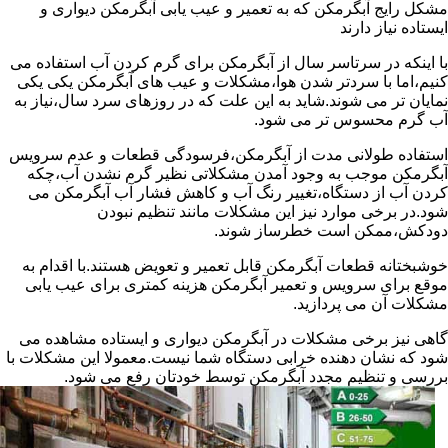
مشکل رایج آبگرمکن که به تعمیر و عیب یابی آبگرمکن دیواری و
ایستاده نیاز دارند
با اینکه در سرتاسر سال از آبگرمکن برای گرم کردن آب استفاده می
کنیم،اما با سردتر شدن هوا،مشکلات و عیب های آبگرمکن یکی یکی
نمایان تر می شوند.شاید به این علت که در روزهای سرد سال،نیاز به
آب گرم محسوس تر می شود.
استفاده طولانی مدت از آبگرمکن،فرسودگی قطعات و عدم سرویس
آبگرمکن موجب به وجود آمدن مشکلاتی نظیر گرم نشدن آب،چکه
کردن آب از دستگاه،تغییر رنگ آب و کاهش فشار آب آبگرمکن می
شود.در برخی موارد نیز این مشکلات مانند تنظیم نبودن
دودکش،ممکن است خطرساز شوند.
خوشبختانه قطعات آبگرمکن قابل تعمیر و تعویض هستند.با اقدام به
موقع برای سرویس و تعمیر آبگرمکن هزینه کمتری برای عیب یابی
مشکلات آن می پردازید.
گاهی نیز برخی مشکلات در آبگرمکن دیواری و ایستاده مشاهده می
شود که نشان دهنده خرابی دستگاه شما نیست.معمولا این مشکلات با
بررسی و تنظیم مجدد آبگرمکن توسط خودتان رفع می شود.