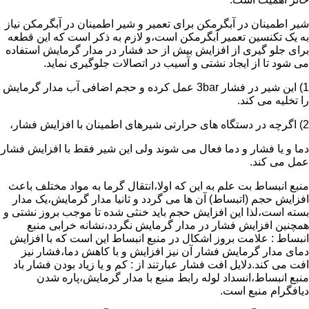
شیر اطمینان در آبگرمکن برای تعمیر و شیر اطمینان در آبگرمکن نیاز
به یک تکنسین تعمیر آبگرمکن است،و لازم به ذکر است که این قطعه
برای جلو گیری از افزایش بیش از حد فشار در مدار گرمایش استفاده
می شود تا از ایجاد نشتی و آسیب در اتصالات جلوگیری نماید.
1) این شیر در فشار 3bar عمل کرده و حجم اضافی آب مدار گرمایش
را تخلیه می کند.
2) اگرچه در دستگاه های حرارتی شیرهای اطمینان با افزایش فشار،
دما و یا فشار و دما فعال می شوند ولی این شیر فقط با افزایش فشار
عمل می کند.
منبع انبساط بت علم به این که اولا،انتقال گرما به مواد مختلف باعث
افزایش حجم (اتبساط) آن ها می گردد و ثانیا مدار گرمایش،یک مدار
بسته است،لذا این افزایش حجم باید خنثی شده تا موجب بروز نشتی و
همچنین افزایش فشار در مدار گرمایش نگردد،نشانه خرابی منبع
انبساط : علامت بروز اشکال در منبع انبساط این است که با افزایش
دمای مدار گرمایش فشار آن نیز افزایش و با کاهش دما،فشار نیز
افت می کند.دلایل افت فشار عبارتند از : کم و یا زیاد بودن فشار باد
منبع انبساط،انسداد لوله رابط منبع با مدار گرمایش،پاره شدن
دیافگرام منبع است.