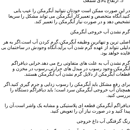
ارتفاع بالای شمعک
در این صورت ممکن است خودتان نتوانید آبگرمکن را عیب یابی
کنید.آنگاه متخصص و تعمیرکار آبگرمکن می تواند مشکل را سریعا
تشخیص دهد و در صورت نیاز آبگرمکن را تعمیر کند.
گرم نشدن آب خروجی آبگرمکن
اصلی ترین و تنهاترین وظیفه آبگرمکن،گرم کردن آب است.اگر به هر
دلیلی نتواند از عهده گرم شدن آب برآید،آنگاه وجودش در ساختمان بی
فایده خواهد بود.
گرم نشدن آب به علت های متفاوتی رخ می دهد.خرابی دیافراگم
آبگرمکن،وجود رسوب در مبدل های حرارتی،رسوب در مخزن و
قطعات آبگرمکن از دلایل گرم نشدن آب آبگرمکن هستند.
برای رفع مشکل باید آبگرمکن را رسوب زدایی و جرم گیری کنید.اگر
همچنان آب خروجی آبگرمکن سرد است؛ باید دیافراگم دستگاه را
بررسی کنید.
دیافراگم آبگرمکن قطعه ای پلاستیکی و مشابه یک واشر است.آن را
پیدا کنید و در صورت نیاز آن را تعویض کنید.
رنگ گرفتگی آب داغ خروجی