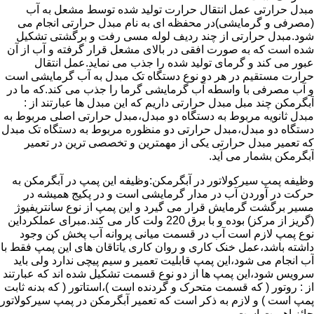
مبدل حرارتی عمل انتقال حرارت تولید شده توسط مشعل به آب
(مصرفی و گرمایشی)در محفظه ای به نام مبدل حرارتی انجام می
شود.مبدل حرارتی از چند ردیف لوله مسی رفت و برگشتی تشکیل
شده است که به صورت افقی در بالای مشعل قرار گرفته و آب از آن
عبور می کند و گرمای تولید شده را جذب می نماید.عمل انتقال
حرارت مستقیم در هر دو نوع دستگاه تک مبدل به آب گرمایشی است
و آب مصرفی با واسطه آب گرمایشی گرما را جذب می کند.که ما در
آبگرمکن چند مبل مبدل حرارتی داریم که این مبدل ها عبارتند از :
مبدل ثانویه مربوط به دستگاه دو مبدل،مبدل حرارتی اصلی مربوط به
دستگاه دو مبدل،مبدل حرارتی دو منظوره مربوط به دستگاه تک مبدل
که تعمیر مبدل حرارتی یکی از مهمترین و تخصصی ترین در تعمیر
آبگرمکن بشمار می آید.
وظیفه پمپ سیرکولاتور در آبگرمکن:وظیفه این پمپ در آبگرمکن به
حرکت در آوردن آب در مدار گرمایشی است و در پکیج همیشه در
مسیر برگشت گرمایش قرار می گیرد و این پمپ از نوع سانتریفیوژ
(گریز از مرکز) بوده و با برق 220 ولت کار می کند.مبرای عملکرداین
نوع پمپ لازم است آب در قسمت میانی پروانه آب پخش کن وجود
داشته باشد،عمل خنک کاری و روان کاری یاتاقان های این پمپ فقط با
آب انجام می شود،این پمپ قابلیت تعمیر و سیم پیچی ندارد ولی باید
سرویس شود،این پمپ ها از دو نوع قسمت تشکیل شده اند که عبارتند
از : روتور ( که قسمت متحرک و گردنده است )،استاتور ( که بدنه ثابت
پمپ است ) و لازم به ذکر است که تعمیر آبگرمکن در پمپ سیرکولاتور
حائز اهمیت است.