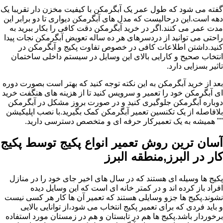
گفته می شود که طول عمر یک آبگرمکن با کیفیت مخزن دار تقریبا یک
دهه است.این درحالیست که مدل های آبگرمکن دیواری تا دو برابر این
مدت عمر می کنند.اگر در خرید آبگرمکن دقت کافی را بکار ببرید به
راحتی می توانید از دردسرهای هر ده ساله تعویض آبگرمکن نجات پیدا
کنید.داشتن اطلاعات کافی در خصوص تفاوت پکیج و آبگرمکن در
انتخاب صحیح و کارایی بالای این وسایل در سیستم داخلی ساختمان
تاثیر بسزایی دارد.
بعد از خرید آبگرمکن به این نکته توجه کنید که بهتر است بصورت دوره
ای آبگرمکن خود را تعمیر و سرویس کنید تا از هزینه های هنگفت خرید
دوباره آبگرمکن جلوگیری کنید و در صورت بروز مشکل در آبگرمکن
بلافاصله از یک تکنسین تعمیر آبگرمکن کمک بگیرید.با نصب اپلیکیشن
"" همیشه به یک تعمیرکار حرفه ای و متخصص دسترسی دارید.
آسان ترین روش تعمیر انواع پکیج توسط پکیج
کار در البرز,منطقه البرز
پکیج ها وسیله ای هستند که در سال های اخیر جای خود را در منازل
افراد باز کرده اند و در کمتر خانه ای است که این وسایل دیده
نشوند.پکیج ها جزو وسایلی هستند که تعمیر آن ها کار هر کسی نیست
و باید فردی که برای تعمیر پکیج انتخاب می شود،از توانایی بالایی
برخوردار باشد.پکیج ها هم در تابستان و هم در زمستان مورد استفاده