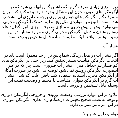
زیرا انرژی زیادی صرف گرم نگه داشتن گالن آنها می شود که در
آبگرمکن های بدون مخزن این مشکل وجود ندارد.توجه کنید که میزان
مصرف گاز آبگرمکن های دیواری بر روی برچسب انرژی آن مشخص
شده است.با توجه به مواردی مثل پیچ تنظیم شمعک آبگرمکن مخزنی
می توانید بیش از پیش در بهینه سازی مصرف انرژی تاثیر بگذارید.علت
روشن نشدن مشعل آبگرمکن مخزنی گازی و موارد مشابه در این
زمینه بیشتر مواقع با یک تنظیمات ساده قابل تشخیص و رفع است.
فشار آب
اگر فشار آب در محل زندگی شما پایین تر از حد معمول است باید در
انتخاب آبگرمکن مناسب بیشتر تحقیق کنید زیرا حتی در آبگرمکن های
کم فشار نیز حداقل میزان فشار آب ضروری است چرا که در غیر
اینصورت آبگرمکن روشن نمی شود.توصیه می شود در صورت امکان
از آبگرمکن مخزنی ایستاده استفاده کنید.یافتن علت کم شدن فشار
آب گرم در آبگرمکن دیواری متناسب با محیط و وضعیت نصب این
وسیله قابل تشخیص و بررسی است.
علاوه بر این موارد بررسی وضعیت ورودی و خروجی آبگرمکن دیواری
و توجه به نصب صحیح تجهیزات در هنگام راه اندازی آبگرمکن دیواری
در این امر تاثیر بسزایی دارد.
دوام و طول عمر بالا