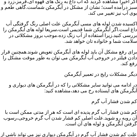
اگر اخیرا مشاهده کردید که آب داغ به رنگ های قهوه ای،قرمز،زرد و
سبز درآمده است؛ نشان از مشکل در آبگرمکن شماست.گاهی طعم و
بوی آب نیز تغییر می کند.
اکسیده شدن لوله های مسی آبگرمکن علت اصلی رنگ گرفتگی آب
داغ است.اگر آبگرمکن شما قدیمی است،سریعا لوله های آبگرمکن را
بررسی کنید.زیرا استفاده از آب زنگ زده،موجب بروز مشکلاتی در
سلامت شما و خانواده تان خواهد شد.
برای رفع مشکل آن باید لوله های آبگرمکن تعویض شوند.همچنین قرار
دادن فیلتر در خروجی آب آبگرمکن می توان به طور موقت مشکل را
رفع کند.
دیگر مشکلات رایج در تعمیر آبگرمکن
در ادامه می توانید سایر مشکلاتی را که در آبگرمکن های دیواری و
آبگرمکن های ایستاده رخ می دهد،مشاهده کنید:
کم شدن فشار آب گرم
کم شدن فشار آب گرم پدیده ای است که هر از مدتی ممکن است با
آن روبه رو شوید.علت اصلی کم فشار شدن آب گرم خروجی،رسوب
گرفتن آبگرمکن و لوله های آن است.
علت کم شدن فشار آب گرم در آبگرمکن دیواری نیز می تواند ناشی از