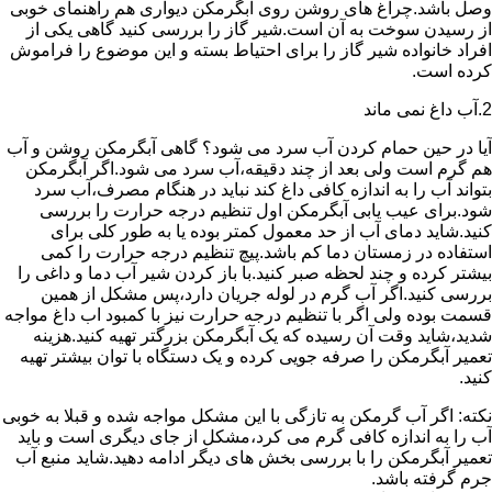
وصل باشد.چراغ های روشن روی آبگرمکن دیواری هم راهنمای خوبی
از رسیدن سوخت به آن است.شیر گاز را بررسی کنید گاهی یکی از
افراد خانواده شیر گاز را برای احتیاط بسته و این موضوع را فراموش
کرده است.
2.آب داغ نمی ماند
آیا در حین حمام کردن آب سرد می شود؟ گاهی آبگرمکن روشن و آب
هم گرم است ولی بعد از چند دقیقه،آب سرد می شود.اگر آبگرمکن
بتواند آب را به اندازه کافی داغ کند نباید در هنگام مصرف،آب سرد
شود.برای عیب یابی آبگرمکن اول تنظیم درجه حرارت را بررسی
کنید.شاید دمای آب از حد معمول کمتر بوده یا به طور کلی برای
استفاده در زمستان دما کم باشد.پیچ تنظیم درجه حرارت را کمی
بیشتر کرده و چند لحظه صبر کنید.با باز کردن شیر آب دما و داغی را
بررسی کنید.اگر آب گرم در لوله جریان دارد،پس مشکل از همین
قسمت بوده ولی اگر با تنظیم درجه حرارت نیز با کمبود اب داغ مواجه
شدید،شاید وقت آن رسیده که یک آبگرمکن بزرگتر تهیه کنید.هزینه
تعمیر آبگرمکن را صرفه جویی کرده و یک دستگاه با توان بیشتر تهیه
کنید.
نکته: اگر آب گرمکن به تازگی با این مشکل مواجه شده و قبلا به خوبی
آب را به اندازه کافی گرم می کرد،مشکل از جای دیگری است و باید
تعمیر آبگرمکن را با بررسی بخش های دیگر ادامه دهید.شاید منبع آب
جرم گرفته باشد.