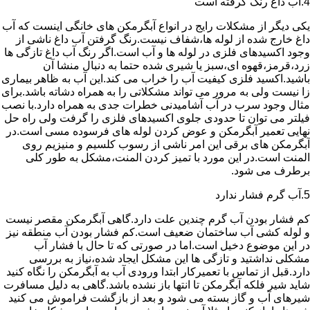
4.آب داغ رنگ گرفته است
یکی دیگر از مشکلات رایج در انواع آبگرمکن های خانگی اینست که آب
داغ خارج شده از لوله ها،شفاف نیست.رنگ گرفتن آب داغ ناشی از
وجود اکسیدهای فلزی در لوله ها و آب است.اگر رنگ آب داغ تازگی ها
زرد،قرمز،قهوه ای،سبز یا شیری شده حتما به دنبال منشا آن
باشید.اکسید فلزی کیفیت آب را خراب می کند.این آب به ظاهر بیماری
زا نیست ولی به مرور می تواند مشکلاتی را به همراه دشاته باشد.برای
مثال وجود سرب در آب آشامیدنی خطرات جدی به همراه دارد.با نصب
فیلتر می توان تا حدودی جلوی اکسیدهای فلزی را گرفت ولی راه حل
نهایی تعمیر آبگرمکن و عوض کردن لوله های فرسوده مسی است.در
آبگرمکن های برقی این امر ناشی از رسوب کلسیم و منیزیم روی
المنت است.در این مورد با تمیز کردن المنت،مشکل به طور کلی
برطرف می شود.
5.آب گرم فشار ندارد
کم فشار بودن آب گرم چندین علت دارد.گاهی آبگرمکن مقصر نیست
و لوله کشی آب ساختمان ضعیف است.کم فشار بودن آب منطقه نیز
در این موضوع دخیل است.اما در صورتی که تا حال با فشار آب
مشکلی نداشتید و تازگی ها این مشکل ایجاد شده،نیاز به بررسی
دارد.قبل از تماس با تعمیرکار ابتدا ورودی آب به آبگرمکن را نگاه کنید
شاید شیر فلکه آبگرمکن تا انتها باز نشده باشد.گاهی به دلیل مسافرت
شیرهای آب و گاز بسته می شود و بعد از بازگشت فراموش می کنید