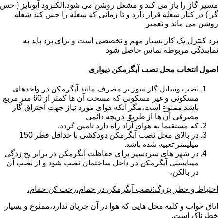
مسیر گاز را باز می کند و مشعل روشن می شود.الکترود آیونایز ( حس
گر ) در کنار شعله قرار دارد و تا زمانی که شعله را حس کند شعله
روشن می ماند و تعمیر
برد کنترل یک کار بسیار مهم و تخصصی است و برای برد باید به
نمایندگی مربوطه تماس حاصل شود
اصول انتخاب محل نصب آبگرمکن دیواری
نصب وسایل گاز سوز پر مصرف مانند آبگرمکن در واحدهای
مسکونی و غیر مسکونی که مسحت آن ها کمتر از 60 متر مربع
باشد ممنوع است،مگر آنکه هوای مورد نیاز جهت احتراق گاز
مصرفی آن ها از طریق دریچه دائمی
که مستقیما به هوای آزاد راه دارد تامین گردد.
در بالای محل نصب آبگرمکن دودکشی با حداقل قطر 150
میلیمتر تعبیه شده باشد.
در شهر های سردسیر برای حفاظت آبگرمکن در برابر یخ زدگی
میبایستی آبگرمکن در داخل ساختمان نصب شود و از نصب آن
در بالکن،
احتیاط و خطر بزرگ:نصب آبگرمکن در حمام،رخت کن حمام،
اتاق خواب و کلیه محل هایی که هوا در آن جریان ندارد،ممنوع و بسیار
خطرناک است.