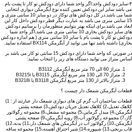
۴-سایز دودکش واحد:اگر واحد شما دارای دودکش تو کار تا پشت بام
می باشد سایز این دودکش تعیین کننده نوع آبگرمکن دیواری انتخابی
شما می باشد.در کل دودکش های توکار در دو سایز 10 سانتی متری و
15 سانتی متری می باشد به عبارت دیگر قطر دودکش داخل کار این
ابعاد می باشد.برای اینکه بهتر بتوانیم منظورمان را برسانیم دودکش
های سایز دودکش بخاری 10 سانتی متری می باشد.اگر واحد شما
دودکش تو کار تا پشت بام با سایز 10 سانتی متری ( هم اندازه دودکش
بخاری) داشته باشد تنها می توانید از آبگرمکن BX114 استفاده نمایید.
در صورتی که واحد شما دارای دودکش 15 سانتی تو کار می باشد بر
اساس متراژ می توانید دستگاه های زیر را انتخاب نمایید:
متراژ 60 الی 70 متر مربع آبگرمکن B3112
متراژ 70 الی 130 متر مربع آبگرمکن B3115 یا B3215i
متراژ بالاتر از 130 متر مربع آبگرمکن B3118 یا B3218i
قطعات آبگرمکن شمعک دار چیست ؟
قطعات ساختمان آب گرم کن های دیواری شمعک دار عبارتند از : 1)
کلاهک تعدیل،2) کلاهک تعدیل جریان دودکش،3) صفحه پشتی
آبگرمکن،4) مبدل گرمایی،5) مجموعه مشعل،6) مجموعه رگولاتور
گاز،7) مجموعه رگولاتور آب،8) رویه آبگرمکن،9) صفحه پشتی
آبگرمکن،10) رگولاتور آب در آبگرمکن های شمعک دار،11) بدنه،12)
قاب برنجی،13) شیپوره،14) شیر احتراق آهسته،15) مجموعه ساقه