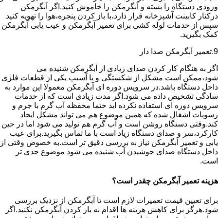
ورودی دستگاه را بسته و آبگرمکن را خاموش کنید.اگر آبگرمکن
درکنار کابینت آشپزخانه قرار دارد،با باز کردن پنجره،هوا را تهویه کنید
سپس از خدمات لوله کشی برای تعمیر آبگرمکن و عیب یابی آبگرمکن
کمک بگیرید.
9.تعمیر آبگرمکن صدا دار
اگر به هنگام کار کردن صدای زیادی از آبگرمکن شنیده می
شود،ممکن است مشکل از شکستگی و یا آسیب یکی از قطعات فلزی
داخل دستگاه باشد.در سرویس دوره ای آبگرمکن معمولا این موارد به
سادگی تشخیص داده می شود.اگر مدت زیادی است که از خدمات
سرویس دوره ای استفاده نکرده اید حتما محفظه آب گرم با جرم و
رسوبات اشغال شده که همین موضوع هم می تواند مشکل ایجاد
کند.وقتی دستگاه روشن است و آب گرم هم تولید می شود اما در حین
کارکرد،سر و صدای دستگاه زیاد است با ما تماس بگیرید.برای عیب
یابی و تعمیر آبگرمکن نیاز به بررسی دقیق تر است.به خصوص وقتی از
داخل دستگاه صدای جوشیدن آب شنیده می شود موضوع جدی تر
است.
هزینه تعمیر آبگرمکن چقدر است؟
برای تعیین قیمت تعمیرات لازم است تا آبگرمکن از نزدیک بررسی
شود.هرگز برای کاهش هزینه ها اقدام به باز کردن آبگرمکن نکنید.اگر