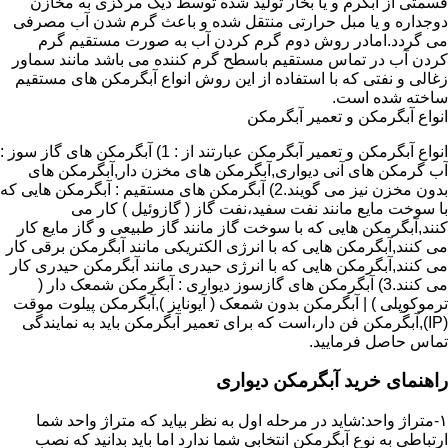
قسمتی از آبگرم و یا بخار تولید شده توسط دیگ مرکزی به مخازن
دوجداره و یا مبل حرارتی منتقل شده و باعث گرم شدن آب مصرفی
می گردد.امادر روش دوم گرم کردن آب به صورت مستقیم گرم
کردن آب در تماس مستقیم باسطح گرم کننده می باشد مانند سماور
زغالی و نفتی که با استفاده از این روش انواع آبگرمکن های مستقیم
ساخته شده است.
انواع آبگرمکن و تعمیر آبگرمکن
انواع آبگرمکن و تعمیر آبگرمکن عبارتند از : 1) آبگرمکن های گاز سوز :
آب گرمکن های آنی دیواری,آبگرمکن های مخزن دار,آبگرمکن های
بدون مخزن نیز می گویند.2) آبگرمکن های مستقیم : آبگرمکن هایی که
با سوخت مایع مانند نفت سفید،نفت گاز ( گازوئیل ) کار می
کنند,آبگرمکن هایی که با سوخت گاز مانند گاز طبیعی و گاز مایع کار
می کنند,آبگرمکن هایی که با انرژی الکتریکی مانند آبگرمکن برقی کار
می کنند,آبگرمکن هایی که با انرژی حیدری مانند آبگرمکن حیدری کار
می کنند.3) آبگرمکن های گازسوز دیواری : آبگرمکن شمعک دار (
ترموکوپلی ) | آبگرمکن بدون شمعک ( آیونایز ),آبگرمکن پیلوت موقت
(IP),آبگرمکن فن دار،است که برای تعمیر آبگرمکن باید به نمایندگی
تماس حاصل فرمایید.
راهنمای خرید آبگرمکن دیواری
۱-متراژ واحد:شاید در مرحله اول به نظر بیاید که متراژ واحد شما
ارتباطی به نوع آبگرمکن انتخابی شما ندارد اما باید بدانید که نصب