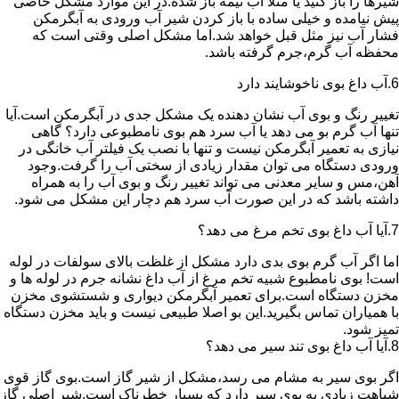
شیرها را باز کنید یا مثلا آب نیمه باز شده.در این موارد مشکل خاصی
پیش نیامده و خیلی ساده با باز کردن شیر آب ورودی به آبگرمکن
فشار آب نیز مثل قبل خواهد شد.اما مشکل اصلی وقتی است که
محفظه آب گرم،جرم گرفته باشد.
6.آب داغ بوی ناخوشایند دارد
تغییر رنگ و بوی آب نشان دهنده یک مشکل جدی در آبگرمکن است.آیا
تنها آب گرم بو می دهد یا آب سرد هم بوی نامطبوعی دارد؟ گاهی
نیازی به تعمیر آبگرمکن نیست و تنها با نصب یک فیلتر آب خانگی در
ورودی دستگاه می توان مقدار زیادی از سختی آب را گرفت.وجود
آهن،مس و سایر معدنی می تواند تغییر رنگ و بوی آب را به همراه
داشته باشد که در این صورت آب سرد هم دچار این مشکل می شود.
7.آیا آب داغ بوی تخم مرغ می دهد؟
اما اگر آب گرم بوی بدی دارد مشکل از غلظت بالای سولفات در لوله
است! بوی نامطبوع شبیه تخم مرغ از آب داغ نشانه جرم در لوله ها و
مخزن دستگاه است.برای تعمیر آبگرمکن دیواری و شستشوی مخزن
با همیاران تماس بگیرید.این بو اصلا طبیعی نیست و باید مخزن دستگاه
تمیز شود.
8.آیا آب داغ بوی تند سیر می دهد؟
اگر بوی سیر به مشام می رسد،مشکل از شیر گاز است.بوی گاز قوی
شباهت زیادی به بوی سیر دارد که بسیار خطرناک است.شیر اصلی گاز