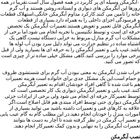
۰آبگرمکن وسیله ای پر کاربرد در همه فصول سال است.تقریبا در همه
روزها این آبگرمکن های دیواری و ایستاده،روشن هستند و آب گرم
خانه را تامین می کنند.کارکرد مداوم آبگرمکن خانگی،استهلاک قطعات
و فرسودگی اجزای داخلی را به همراه دارد.بسیاری از قطعات
آبگرمکن قابل تعمیر و تعویض هستند.تعمیرات آبگرمکن یک تخصص
حرفه ای است و توسط تکنیسین با تجربه انجام می شود.اما برخی از
مشکلات آب گرم منازل،مربوط به خرابی دستگاه نیست.گاهی یک
اشتباه ساده در تنظیم حرارت می تواند دلیل سرد بودن آب لوله ها
باشد.عیب یابی و تعمیر آبگرمکن را به حرفه ای ها بسپارید ولی از قبل
برخی موارد را بررسی کنید.گاهی مشکل خیلی ساده تر از چیزی است
که تصور می کنید.
خراب شدن آبگرمکن به معنی نبودن آب گرم برای شستشوی ظروف
و حمام است.این یک مشکل جدی برای خانواده است هزینه تعمیرات
هم باعث شده تا گاهی افراد خودشان اقدام به تعمیر آبگرمکن
کنند.عیب یابی و تعمیر آبگرمکن دیواری یک کار تخصصی است که
توسط تعمیرکار حرفه ای انجام می شود ولی برخی از ایرادات جزئی
آبگرمکن دیواری حتی توسط افراد مبتدی هم قابل اصلاح است.اگر
علاقه به کارهای فنی و تعمیرات داشته باشید می توانید بسیاری از
امورات منزل را خودتان انجام دهید.در این مطلب گام به گام عیب یابی
و تعمیر آب گرمکن در نظر گرفته شده تا آچار به دست ها بتوانند
تعمیرات آبگرمکن را به تنهایی و بدون کمک تعمیرکار انجام دهند.
نصب آبگرمکن