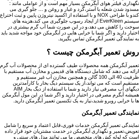
نگهداری فیلتر هوای آبگرمکن بسیار مهم است و از عواملی مانند :
مسدود شدن شعله با آستر،گرد و غبار و روغن و … جلو گیری می
کندو با طراحی NOX و با استفاده از اکسید نیتروژن پایین و ثبت اختراع
سیستم EverKleen از ایجاد رسوب جلوگیری می کند،هزینه های
سوخت را کاهش می دهد،و در این صورت شما آب گرم بیشتری در
اختیار دارید و اگر شما با خرابی هایی در آبگرمکن خود مواجه شدید باید
به نمایندگی تعمیر آبگرمکن تماس بگیرید.
روش تعمیر آبگرمکن چیست ؟
تعمیر آبگرمکن همه محصولات طیف گسترده ای از محصولات آب گرم
ارائه می دهند که شامل دیستگاه های قدیمی و مخازن آب مستقیم با
ظرفیت 40 الی 100 گالن و همچنین مخازن آب غیر مستقیم و
مستقیم است که می تواند،از یک سیستم دیگ بخار با کارآمدترین
دیگهای آب مصرفی نیاز دارید و شما با استفاده از دیگ بخار AIM
همیشه آبگرم مصرفی در اختیار دارید و اگر شما در این مول آبگرمکن
ها با خرابی روبرو شدید،نیاز به یک تکنسین تعمیر آبگرمکن دارید.
نمایندگی تعمیر آبگرمکن
نمایندگی تعمیر آبگرمکن خدمات فوری،قابل اعتماد و سریع را شامل
تعویض،تعمیر و نگهداری آبگرمکن در خدمت مشتریان خود قرار داده
است که لوله کش های متخصص ما می توانند مدل های سنتی و