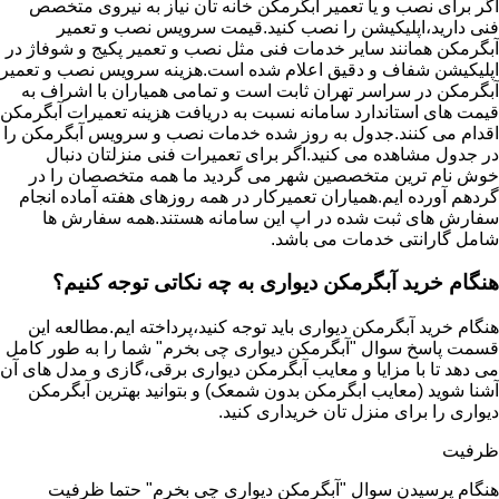
اگر برای نصب و یا تعمیر آبگرمکن خانه تان نیاز به نیروی متخصص
فنی دارید،اپلیکیشن را نصب کنید.قیمت سرویس نصب و تعمیر
آبگرمکن همانند سایر خدمات فنی مثل نصب و تعمیر پکیج و شوفاژ در
اپلیکیشن شفاف و دقیق اعلام شده است.هزینه سرویس نصب و تعمیر
آبگرمکن در سراسر تهران ثابت است و تمامی همیاران با اشراف به
قیمت های استاندارد سامانه نسبت به دریافت هزینه تعمیرات آبگرمکن
اقدام می کنند.جدول به روز شده خدمات نصب و سرویس آبگرمکن را
در جدول مشاهده می کنید.اگر برای تعمیرات فنی منزلتان دنبال
خوش نام ترین متخصصین شهر می گردید ما همه متخصصان را در
گردهم آورده ایم.همیاران تعمیرکار در همه روزهای هفته آماده انجام
سفارش های ثبت شده در اپ این سامانه هستند.همه سفارش ها
شامل گارانتی خدمات می باشد.
هنگام خرید آبگرمکن دیواری به چه نکاتی توجه کنیم؟
هنگام خرید آبگرمکن دیواری باید توجه کنید،پرداخته ایم.مطالعه این
قسمت پاسخ سوال "آبگرمکن دیواری چی بخرم" شما را به طور کامل
می دهد تا با مزایا و معایب آبگرمکن دیواری برقی،گازی و مدل های آن
آشنا شوید (معایب ابگرمکن بدون شمعک) و بتوانید بهترین آبگرمکن
دیواری را برای منزل تان خریداری کنید.
ظرفیت
هنگام پرسیدن سوال "آبگرمکن دیواری چی بخرم" حتما ظرفیت