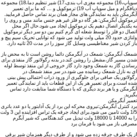
سوپاپ،16) مجموعه مغزی آب بندی،17) شیر تنظیم دما،18) مجموعه
دیافگرام و میل سوپاپ آب 19) ترموکوپل و … که ما برای تعمیر
آبگرمکن باید به نمایندگی های مجاز همان برند تماس حاصل فرمایید.
ترموکوپل آبگرمکن: هر گاه دو فلز غیر هم جنس مانند مس و روی را
به یکدیگر اتصال دهیم یک ترموکوپل ایجاد می شود.حال اگر محل
اتصال دو فلز را توسط شعله ای گرم کنیم بین دو سر دیگر ترموکوپل
ولتاژی حدود 20 میلی ولت تولید می شود که توانایی تحریک سیم پیچ و
باز کردن شیر مغناطیسی وسایل گاز سوز را در مدت 20 ثانیه دارد.
شمعک آبگرمکن: شمعک در آبگرمکن دائما روشن است تا به محض باز
شدن مسیر گاز،مشعل را روشن کند.در بدنه رگولاتور گاز منفذی برای
رساندن گاز به شمعک وجود دارد گاز خروجی از این منفذ توسط لوله
ای به نازل شمعک رسانیده می شود.در سر منفذ شمعک در
رگولاتور،یک صافی برای جلوگیری از ورود ذرات احتمالی پیش بینی
شده است.و برای تعمیر هر یک از این قطعات باید از نمایندگی تعمیر
آبگرمکن و یا هر برند دیگری که با دستگاه شما متابقت دارد تماس
بگیرید.
تعمیر آبگرمکن
برد کنترل آبگرمکن:نیروی محرکه این برد از یک آدابتور یا دو عدد باتری
1/5 ولت تامین می شود.برای ایجاد جرقه یک تراس افزاینده این 3 ولت
را به 14000 تا 18000 ولت تبدیل می کند.هنگامی که شیر آبگرم
مصرفی باز می شود با فرمان برد
از یک طرف جرقه زده می شود و از طرف دیگر همزمان شیر برقی