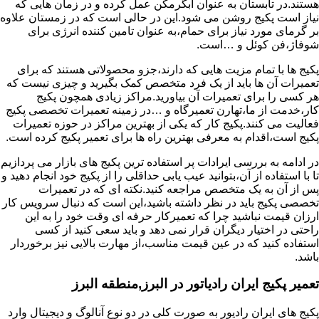
هستند.در تابستان به عنوان آبگرمکن عمل کرده و در زمان هایی که
نیاز است پکیج روشن می شود.این در حالی است که در زمستان علاوه
بر گرمای مورد نیاز برای حمام،به عنوان تامین کننده انرژی برای
شوفاژ،فن کوئل و …است.
پکیج ها با تمام مزیت هایی که دارند،جزو محصولاتی هستند که برای
تعمیرات آن ها باید از یک فرد متخصص کمک بگیرید و چیزی نیست که
هر کسی را برای تعمیرات آن بیاورید.مراکز زیادی همچون پکیج
کار،خدمت از ما،تهارن تعمیرگاه و …در زمینه تعمیرات تخصصی پکیج
فعالیت می کنند.پکیج کار که یکی از بهترین مراکز در حوزه تعمیرات
پکیج است،اقدام به معرفی بهترین راه ها برای تعمیر پکیج کرده است.
در ادامه به بررسی ایرادات پر استفاده ترین پکیج های بازار می پردازیم
تا با استفاده از آن،بتوانید عیب یابی حداقلی را از پکیج خود انجام دهید و
پس از آن به یک متخصص مراجعه کنید.نکته ای که در تعمیرات
تخصصی پکیج باید در نظر داشته باشید،این است که دنبال سرویس کار
ارزان قیمت نباشید چرا که تعمیرکار حرفه ای وقت خود را به این
راحتی در اختیار دیگران قرار نمی دهد و باید سعی کنید از کسی
استفاده کنید که در عین قیمت مناسب،از مهارت بالایی نیز برخوردار
باشد.
تعمیر پکیج ایران رادیاتور در البرز,منطقه البرز
پکیج های ایران رادیور به صورت کلی در دو نوع آنالوگ و دیجیتال وارد