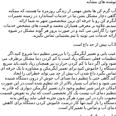
نوشته های مشابه
آب گرم کن ها بخش مهمی از زندگی روزمره ما هستند،که ممکنه
گاهی دچار مشکل بشن.ما در خدمات استاندارد در زمینه تعمیرات
آبگرم کن رو با حرفه ای ترین متخصصین شهر به شما ارائه
میدیم.علاوه بر معرفی همیاران معتمد و قیمت های مشخص خدمات
خود را گارانتی می کنه و در صورت بروز هر گونه مشکل در شیوه
ارائه خدمات می تونید با تیم پشتیبانی تماس بگیرید.
3.آب بیش از حد داغ است
عیب یابی و تعمیر آبگرمگن را با بررسی تنظیم دما شروع کنید.اگر
تنظیمات فعلی دستگاه زیاد است با کم کردن دما مشکل برطرف می
شود ولی اگر دما با کم کردن حرارت نیز همچنان زیاد باشد،باید سریع
دستگاه را خاموش کنید.برای تعمیر آبگرمکن و مشاوره با یک حرفه ای
تماس بگیرد.داغ شدن آب بیش از حد می تواند خطراتی را ایجاد
کند.گاهی حتی با تنظیم دما،صدای آب جوش از درون دستگاه شنیده
می شود و دمای آب بسیار بالاتر از حد تنظیم شده است.در این صورت
امکان خرابی شیر تنظیم وجود دارد.تعمیر آبگرمکن دیواری که قادر به
تنظیم دمای آب نیست یک کار تخصصی است که نیاز به تعویض قسمت
معیوب دارد.در این مورد هرگز بدون تجربه قبلی نباید روکش بدنه
دستگاه را باز کنید.تنها کار درست خاموش کردن دستگاه برای کاهش
دمای آب و تماس با تعمیرکار است.