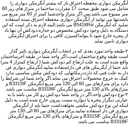
آبگرمکن دیواری محفظه احتراق باز که بیشتر آبگرمکن دیواری را
شامل می شود طبق مبحث 17 مقرارت ساختما در متراژ های زیر 60
متر ممنوع می باشد.پس اگر متراژ واحدشما کمتر از 60 متر مربع می
باشدتنها می توانید از آبگرمکن دیواری محفظه احتراق بسته استفاده
نمایید که آبگرمکن B5418Rsi می باشد.البته لازم به ذکر است که این
دستگاه به دلیل وجود دودکش مخصوص دو جداره،دودکش آن تنها باد
از پنجره خارج شود تا بتوانداکسیژن کافی را برای احتراق آبگرمکن
دیواری تامین نماید.
۲-طبقه واحد:مورد بعدی که در انتخاب آبگرمکن دیواری تاثیر گذار
است طبقه وقوع ساختمان است،اگر واحد شما در طبقه آخرساختمان
واقع شده است به علت ارتفاع کم دودکش شما ( ارتفاع کمتراز 4 متر)
باید حتما از آبگرمکن های فن داراستفاده نمایید.آبگرمکن دیواری فن
دار به علت فنی که دارددرمکانهایی که دودکش مکش مناسبی ندارد
کمک به خروج محصولات احتراق می نماید.اگر واحد شما این شرایط را
دارد برای متراژهای بین 60 الی 130 متر مربع آبگرمکن B3315IF و
متراژهای بالای 130 متر مربع آبگرمکن B3318IF مناسب می باشد.
۳-نوع دودکش واحد:اگر در واحد شما دودکش رو کار می باشد یا به
عبارتی دیگراز پنجره یا دیواربه سمت بیرون خارج شده است به دلیل
اینکه این نوع دودکش مکشی نخواهدداشت حتما باید از آبگرمکن
دیواری فن دار استفاده نمایید.برای متراژهای بین 60 الی 130 متر
مربع آبگرمکن B3315IF و متراژهای بالای 130 متر مربع آبگرمکن
B3318IF مناسب می باشد.