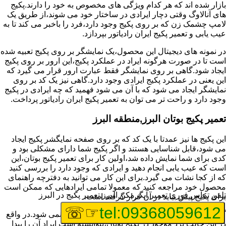
بازار شده اند که هر کدام ویژگی های مخصوص به خود را دارند.پکیج
های آنالاوگ وقتی دچار ایرادی در ساختار خود می شوند،از طریق یک
لامپ چشمک زن که بر روی پکیج وجود دارد،فرد را باخبر می کند تا به
عیب یابی و تعمیر پکیج ایران رادیاتور بپردازد.
در نمونه های دیجیتال این محصول،یک نمایشگر بر روی پکیج تعبیه شده
است تا در صورت هرگونه ایراد در عملکرد پکیج،این ارور بر روی پکیج
ایجاد شود.گاهی بر روی نمایشگر فقط عبارت ارور قرار می گیرد که
این یعنی در عملکرد پکیج ایرادی وجود دارد.گاهی نیز یک کد بر روی
نمایشگر ایجاد می شود که با آن می شود فهمید که چه ایرادی در پکیج
وجود دارد و راحت تر می توان به تعمیر پکیج ایران رادیاتور پرداخت.
تعمیر پکیج بوتان البرز,منطقه البرز
این پکیج ها نیز عمدتا با یک کد که بر روی صفحه نمایگشر پکیج ایجاد
می شود،قابل شناسایی هستند و اگر پکیج شما دارای مشکلی بود و
کدی برای شما نمایش داده شد،اولین کار برای تعمیر پکیج بوتان،این
است که عیب یابی انجام دهید و ایرادی که وجود دارد را بررسی کنید
که از کجا نشات می گیرد.برای این کار می توانید به دفترچه راهنمای
محصول خود مراجعه کنید که معمولا تمامی ایرادهایی که ممکن است
تلفن تماس فوری
تعمیر آبگرمکن البرز,تعمیر پکیج در البرز
برای پکیج پیش بیاید در آن قرار گرفته است.
☞☏
tel:09368059612
گاهی نیز هنگام خرابی پکیج،هیچ اروری نمایش داده نمی شود.در واقع
در این حالت برد موجود در پکیج بوتان،نتوانسته است ایراد آن را پیدا