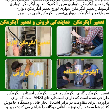
پلار,تعمیر آبگرمکن دیواری سپهر الکتریک,تعمیر آبگرمکن دیواری
آزمونکار,تعمیر آبگرمکن دیواری لورچ,تعمیر آبگرمکن دیواری
سایوا,تعمیر آبگرمکن دیواری,تعمیر آبگرمکن تاچی در البرز,
تعمیر آبگرمکن گازی،آبگرمکن برقی یا آبگرمکن ایستاده ​ آبگرمکن
طراحی شده است که دارای استانداردهای ANSI است که برای
برآوردن برای مقاومت در برابر اشتعال بخار قابل و دستگاه خاموش
کننده هوا سوخت یک نوع حفاظتی دوگانه را فراهم می کند،تعمیر و