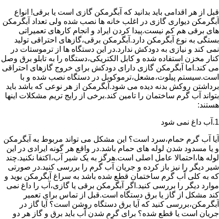
قبل از هر اقدامی باید بدانید که آبگرمکن گازی است یا برقی! انواع
آبگرمکن دیواری گازی در اغلب خانه ها نصب شده ولی تعداد آبگرمکن
های برقی هم کم نیست.پیدا کردن ایراد و انجام کارهای تعمیراتی
بستگی به نوع آبگرمکن دارد.آبگرمکن برقی،گازهای احتراقی تولید
نمی کند و نیازی به دودکش ندارد.در این دستگاه ها از ترموستات در
کنار مخزن استفاده شده و کابل الکتریکی،دستگاه را به تابلو برق وصل
می کند.اما آبگرمکن گازی دارای دودکش برای خروج گازهای احتراقی
است.سیستم پیلوت،مشعل،ترموکوبل در دستگاه نصب شده و با
برداشتن روکش بدنه دیده می شود.آبگرمکن از هر نوعی که باشد باید
بتواند آب گرم ساختمان را تامین کند.برخی از رایج تریم مشکلات اینها
هستند:
1.آب داغ نمی شود
آیا آب گرم حمام،سرد است؟ این مشکل می تواند مربوط به آبگرمکن
و یا مسدود شدن لوله های حمام باشد.در واقع هر گونه ایرادی در این
لوله ها،احتمالا عامل اصلی است.هرگز به یک شیر آب،اکتفا نکنید.چند
شیر دیگر را نیز باز کرده و جریان آب گرم را بررسی کنید.در صورتی
که به کلی آب گرم ساختمان قطع شده باشد به سراغ آبگرمکن بوید و
موارد دیگر را بررسی کنید.اگر آبگرمکن برقی یا گازی،آب را داغ نمی
کند مشکل از گاز یا برق دستگاه است.قبل از تماس برای تعمیر
آبگرمکن،بررسی کنید که آیا برق دستگاه روشن است؟ آیا گاز در
جریان است یا قطع شده؟ برای گرم شدن آب باید برق و گاز هر دو