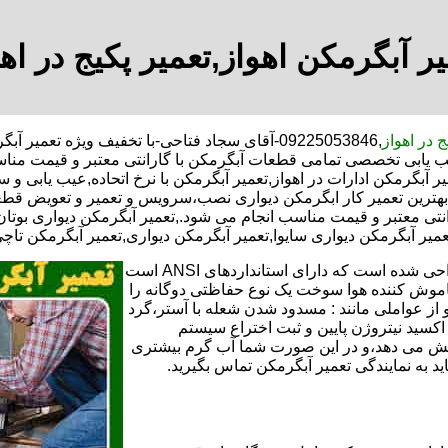
ر آبگرمکن اهواز,تعمیر پکیج در اه
ج در اهواز
,09225053846-آقای سجاد فتاحی-با تخفیف ویژه تع
 عیب یابی تخصصی تمامی قطعات آبگرمکن با گارانتی معتبر و قیمت منا
ر آبگرمکن ادارات در اهواز,تعمیر آبگرمکن با نرخ اتحاده,عیب یابی و 
ترین تعمیر کار ابگرمکن دیواری نصب،سرویس و تعمیر و تعویض قطعا
 معتبر و قیمت مناسب انجام می شود.,تعمیر آبگرمکن دیواری بوتان,ت
میر آبگرمکن دیواری سایوا,تعمیر آبگرمکن دیواری,تعمیر آبگرمکن تاچی 
تعمیر آبگرمکن گازی،آبگرمکن برقی یا آبگرمکن ایستاده ​ آبگرمکن طراحی شده است که دارای استانداردهای ANSI است
خاموش کننده هوا سوخت یک نوع حفاظتی دوگانه را
 از عواملی مانند : مسدود شدن شعله با آستر،گرد
می کندو با طراحی NOX و با استفاده از اکسید نیتروژن پایین و ثبت اختراع سیستم
ا کاهش می دهد،و در این صورت شما آب گرم بیشتری
اید به نمایندگی تعمیر آبگرمکن تماس بگیرید.