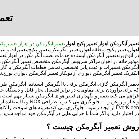
تعمی
تعمیر آبگرمکن اهواز
,
تعمیر پکیج اهواز
تعمیر آبگرمکن در اهواز
,
تعمیر پکی
اهواز,تعمیر پکیج منطقه اهواز,تعمیر آبگرمکن,تعمیر پکیج,تعمیرات و
در انوع برندتعمیر آبگرمکن ایستاده خدمات نصب آبگرمکن در اهواز,تعمی
موتورخانه در اهواز,مراکز سرویس آبگرمکن،متخصص تعمیر آبگرمکن،به
آبگرمکن،تعمیرات و عیب یابی تخصصی تمامی قطعات آبگرمکن با گارانتی
الکتریک,تعمیر آبگرمکن دیواری آزمونکار,تعمیر آبگرمکن دیواری لورچ,تع
که برای برآوردن برای مقاومت در برابر اشتعال بخار قابل و دستگاه 
فراهم می کند،تعمیر و نگهداری فیلتر هوای آبگرمکن بسیار مهم است و
و غبار و روغن و … جلو گیری 
EverKleen از ایجاد رسوب جلوگیری می کند،هزینه های سوخت ر
در اختیار دارید و اگر شما با خرابی هایی در آبگرمکن خود مواجه شدید ب
روش تعمیر آبگرمکن چیست ؟