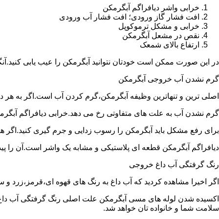
خرابی واشر دیافراگم آبگرمکن
افت فشار گاز ورودی؛ افت فشار آب ورودی
خرابی و مشکل ترموکوپل
نقص در مشعل آبگرمکن
ارتفاع بالای شمعک
در این صورت ممکن است خودتان نتوانید آبگرمکن را عیب یابی کنید.آن
گرم نشدن آب خروجی آبگرمکن
اصلی ترین و تنهاترین وظیفه آبگرمکن،گرم کردن آب است.اگر به هر دلی
گرم نشدن آب به علت های متفاوتی رخ می دهد.خرابی دیافراگم آبگر
برای رفع مشکل باید آبگرمکن را رسوب زدایی و جرم گیری کنید.اگر ه
دیافراگم آبگرمکن قطعه ای پلاستیکی و مشابه یک واشر است.آن را پیدا 
رنگ گرفتگی آب داغ خروجی
اگر اخیرا مشاهده کردید که آب داغ به رنگ های قهوه ای،قرمز،زرد و
اکسیده شدن لوله های مسی آبگرمکن علت اصلی رنگ گرفتگی آب داغ ا
سلامت شما و خانواده تان خواهد شد.