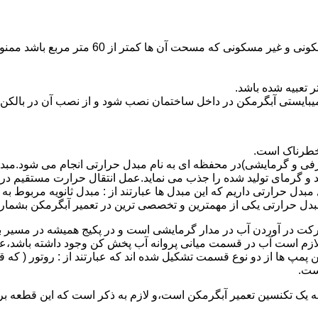
نصب وسایل گاز سوز پر مصرف مانند آبگرمکن د
یبایستی آبگرمکن در داخل ساختمان نصب شود و از نصب آن در بالکن،
 خطرناک است.
فی و گرمایشی)در محفظه ای به نام مبدل حرارتی انجام می شود.مب
د و گرمای تولید شده را جذب می نماید.عمل انتقال حرارت مستقیم د
دل حرارتی داریم که این مبدل ها عبارتند از : مبدل ثانویه مربوط ب
دل حرارتی یکی از مهمترین و تخصصی ترین در تعمیر آبگرمکن بشمار 
کت در آوردن آب در مدار گرمایشی است و در پکیج همیشه در مسیر بر
ملکرداین نوع پمپ لازم است آب در قسمت میانی پروانه آب پخش کن وجود داشته
 پمپ ها از دو نوع قسمت تشکیل شده اند که عبارتند از : روتور ( که
ست.
 به یک تکنسین تعمیر آبگرمکن است،و لازم به ذکر است که این قطعه ب