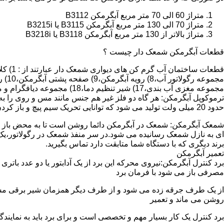
متراژ 60 الی 70 متر مربع آبگرمکن B3112
متراژ 70 الی 130 متر مربع آبگرمکن B3115 یا B3215i
متراژ بالاتر از 130 متر مربع آبگرمکن B3118 یا B3218i
قطعات آبگرمکن شمعک دار چیست ؟
مجموعه مغزی آب بندی،17) شیر تنظیم دما،18) مجموعه دیافگرام و میل سوپاپ آب 19) ترموکوپل و … که ما برای تعمیر آبگرمکن باید به نمایندگی های مجاز همان برند تماس حاصل فرمایید.
ترموکوپل آبگرمکن: هر گاه دو فلز غیر هم جنس مانند مس و روی را به
حدود 20 میلی ولت تولید می شود که توانایی تحریک سیم پیچ و باز کردن شیر مغناطیسی وسایل گاز سوز را در مدت 20 ثانیه دارد.
شمعک آبگرمکن: شمعک در آبگرمکن دائما روشن است تا به محض باز شد
ای به نازل شمعک رسانیده می شود.در سر منفذ شمعک در رگولاتور،یک ص
برند دیگری که با دستگاه شما متابقت دارد تماس بگیرید.
تعمیر آبگرمکن
مصرفی باز می شود با فرمان برد
از یک طرف جرقه زده می شود و از طرف دیگر همزمان شیر برقی مسیر گ
روشن می ماند و تعمیر
برد کنترل یک کار بسیار مهم و تخصصی است و برای برد باید به نمای