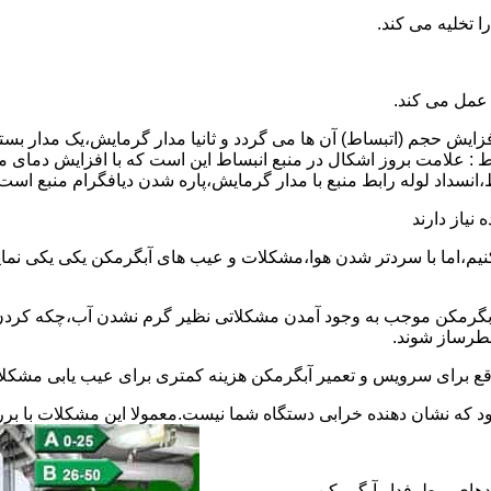
 عمل می کند.
 افزایش حجم (اتبساط) آن ها می گردد و ثانیا مدار گرمایش،یک مدار ب
 : علامت بروز اشکال در منبع انبساط این است که با افزایش دمای م
ساط،انسداد لوله رابط منبع با مدار گرمایش،پاره شدن دیافگرام منبع است
نیاز دارند
نیم،اما با سردتر شدن هوا،مشکلات و عیب های آبگرمکن یکی یکی نمای
رمکن موجب به وجود آمدن مشکلاتی نظیر گرم نشدن آب،چکه کردن آ
طرساز شوند.
وقع برای سرویس و تعمیر آبگرمکن هزینه کمتری برای عیب یابی مشکلا
د که نشان دهنده خرابی دستگاه شما نیست.معمولا این مشکلات با ب
ندهای پرطرفدار آبگرمکن