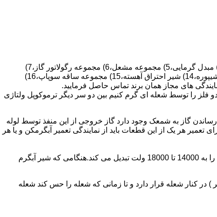
قطعات ساختمان آب گرم کن های دیواری شمعک دار عبارتند از : 1) کلاهک تعدیل،2) کلاهک تعدیل جریان دودکش،3) صفحه پشتی آبگرمکن،4) مبدل گرمایی،5) مجموعه مشعل،6) مجموعه رگولاتور گاز،7)
مجموعه رگولاتور آب،8) رویه آبگرمکن،9) صفحه پشتی آبگرمکن،10) رگولاتور آب در آبگرمکن های شمعک دار،11) بدنه،12) قاب برنجی،13) شیپوره،14) شیر احتراق آهسته،15) مجموعه ساقه سوپاپ،16)
و فلز را توسط شعله ای گرم کنیم بین دو سر دیگر ترموکوپل ولتاژی
ساندن گاز به شمعک وجود دارد گاز خروجی از این منفذ توسط لوله
عمیر هر یک از این قطعات باید از نمایندگی تعمیر آبگرمکن و یا هر
برد کنترل آبگرمکن:نیروی محرکه این برد از یک آدابتور یا دو عدد باتری 1/5 ولت تامین می شود.برای ایجاد جرقه یک تراس افزاینده این 3 ولت را به 14000 تا 18000 ولت تبدیل می کند.هنگامی که شیر آبگرم
در کنار شعله قرار دارد و تا زمانی که شعله را حس کند شعله