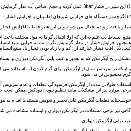
1) این شیر در فشار 3bar عمل کرده و حجم اضافی آب مدار گرمایش را تخلیه می کند.
2) اگرچه در دستگاه های حرارتی شیرهای اطمینان با افزایش فشار،
دما و یا فشار و دما فعال می شوند ولی این شیر فقط با افزایش فشار
منبع انبساط بت علم به این که اولا،انتقال گرما به مواد مختلف باعث
همچنین افزایش فشار در مدار گرمایش نگردد،نشانه خرابی منبع انبساط
کند.دلایل افت فشار عبارتند از : کم و یا زیاد بودن فشار باد منبع انب
مشکل رایج آبگرمکن که به تعمیر و عیب یابی آبگرمکن دیواری و ایستاده 
با اینکه در سرتاسر سال از آبگرمکن برای گرم کردن آب استفاده می ک
گرم محسوس تر می شود.
استفاده طولانی مدت از آبگرمکن،فرسودگی قطعات و عدم سرویس آبگ
برخی موارد نیز این مشکلات مانند تنظیم نبودن دودکش،ممکن است خ
خوشبختانه قطعات آبگرمکن قابل تعمیر و تعویض هستند.با اقدام به م
گاهی نیز برخی مشکلات در آبگرمکن دیواری و ایستاده مشاهده می شو
عیب یابی آبگرمکن دیواری
انواع مدل ها و برندهای آبگرمکن در ایران موجود است.یکی از انواع بر