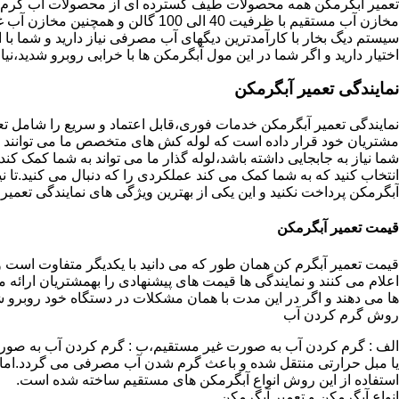
تعمیر آبگرمکن همه محصولات طیف گسترده ای از محصولات آب گرم ار
مخازن آب مستقیم با ظرفیت 40 الی 100 گا
اختیار دارید و اگر شما در این مول آبگرمکن ها با خرابی روبرو شدید،نیا
نمایندگی تعمیر آبگرمکن
نمایندگی تعمیر آبگرمکن خدمات فوری،قابل اعتماد و سریع را شامل ت
مشتریان خود قرار داده است که لوله کش های متخصص ما می توانند مدل
شما نیاز به جابجایی داشته باشد،لوله گذار ما می تواند به شما کمک 
انتخاب کنید که به شما کمک می کند عملکردی را که دنبال می کنید.تا نیا
آبگرمکن پرداخت نکنید و این یکی از بهترین ویژگی های نمایندگی تعمی
قیمت تعمیر آبگرمکن
قیمت تعمیر آبگرم کن همان طور که می دانید با یکدیگر متفاوت است و 
اعلام می کنند و نمایندگی ها قیمت های پیشنهادی را بهمشتریان ارائه 
ها می دهند و اگر در این مدت با همان مشکلات در دستگاه خود روبرو ش
روش گرم کردن آب
الف : گرم کردن آب به صورت غیر مستقیم،ب : گرم کردن آب به صورت
یا مبل حرارتی منتقل شده و باعث گرم شدن آب مصرفی می گردد.اماد
استفاده از این روش انواع آبگرمکن های مستقیم ساخته شده است.
انواع آبگرمکن و تعمیر آبگرمکن