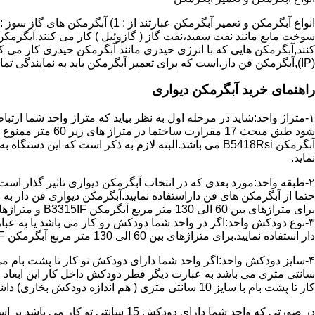
سوخت مایع مانند نفت سفید،نفت گاز ( گازوئیل ) کار می کنند,آبگرمکن 
(IP),آبگرمکن فن دار،است که برای تعمیر آبگرمکن باید به نمایندگی تماس حاصل فرمایید.
راهنمای خرید آبگرمکن دیواری
۱-متراژ واحد:شاید در مرحله اول به نظر بیاید که متراژ واحد شما ارت
آبگرمکن B5418Rsi می باشد.البته لازم به ذکر است که 
نماید.
حتما از آبگرمکن های فن داراستفاده نمایید.آبگرمکن دیواری فن دار 
برای متراژهای بین 60 الی 130 متر مربع آبگرمکن B3315IF و متراژهای بالای 130 متر مربع آبگرمکن B3318IF مناسب می باشد.
۳-نوع دودکش واحد:اگر در واحد شما دودکش رو کار می باشد یا به عبا
دار استفاده نمایید.برای متراژهای بین 60 الی 130 متر مربع آبگرمکن B3315IF و متراژهای بالای 130 متر مربع آبگرمکن B3318IF مناسب می باشد.
کار تا پشت بام با سایز 10 سانتی متری ( هم اندازه دودکش بخاری) داشته باشد تنها می توانید از آبگرمکن BX114 استفاده نمایید.
در صورتی که واحد شما دارای دودکش 15 سانتی تو کار می باشد بر اساس متراژ می توانید دستگاه های زیر را انتخاب نمایید: