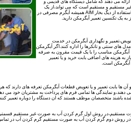
ائه می دهند که شامل دیستگاه های قدیمی و
لن و همچنین مخازن آب غیر مستقیم و مستقیم است که می تواند،از یک
سیستم دیگ بخار با کارآمدترین دیگهای آب مصرفی نیاز دارید و شما با استفاده از دیگ بخار AIM همیشه آبگرم مصرفی در
ز به یک تکنسین تعمیر آبگرمکن دارید.
عویض،تعمیر و نگهداری آبگرمکن در خدمت
 های سنتی و تانکرها را اداره کنند.اگر آبگرمکن
کند آبگرمکن مناسب را با یک قیمت مقرون به صرفه
ز به هزینه های اضافی بابت خرید و یا تعمیر
ر آبگرمکن است.
آن ها بابت تعمیر و یا تعویض قطعات آبگرمکن تعرفه های دارند که هر 
می دهند،و نمایندگی ها تمامی فرم های پرداخت به مشتریان خود می دهند
ده باشند متخصصان موظف هستند که ان دستگاه را دوباره تعمیر کنند و
 مستقیم،در روش اول گرم کردن آب به صورت غیر مستقیم قسمتی از 
ر روش دوم گرم کردن آب به صورت مستقیم گرم کردن آب در تماس مس