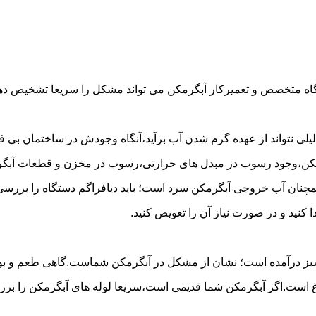
گاه متخصص و تعمیرکار آبگرمکن می تواند مشکل را سریعا تشخیص دهد 
لی نتواند از عهده گرم شدن آب برآید،آنگاه وجودش در ساختمان بی فای
مکن،وجود رسوب در مبدل های حرارتی،رسوب در مخزن و قطعات آبگرم
مچنان آب خروجی آبگرمکن سرد است؛ باید دیافراگم دستگاه را بررسی 
کنید و در صورت نیاز آن را تعویض کنید.
 سبز درآمده است؛ نشان از مشکل در آبگرمکن شماست.گاهی طعم و بوی 
ست.اگر آبگرمکن شما قدیمی است،سریعا لوله های آبگرمکن را بررسی