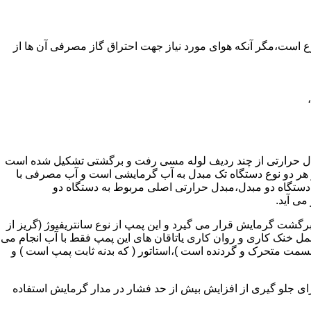
ر واحدهای مسکونی و غیر مسکونی که مسحت آن ها کمتر از 60 متر مربع باشد ممنوع است،مگر آنکه هوای مورد نیاز جهت احتراق گاز مصرفی آن ها از
دل حرارتی از چند ردیف لوله مسی رفت و برگشتی تشکیل شده است
ر هر دو نوع دستگاه تک مبدل به آب گرمایشی است و آب مصرفی با
ه دستگاه دو مبدل،مبدل حرارتی اصلی مربوط به دستگاه دو
می آید.
گشت گرمایش قرار می گیرد و این پمپ از نوع سانتریفیوژ (گریز از
 باشد،عمل خنک کاری و روان کاری یاتاقان های این پمپ فقط با آب انجام می
 قسمت متحرک و گردنده است )،استاتور ( که بدنه ثابت پمپ است ) و
رای جلو گیری از افزایش بیش از حد فشار در مدار گرمایش استفاده