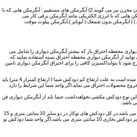
انواع آبگرمکن و تعمیر آبگرمکن عبارتند از : 1) آبگرمکن های گاز سوز : آب گرمکن های آنی دیواری,آبگرمکن های مخزن دار,آبگرمکن های بدون مخزن نیز می گویند.2) آبگرمکن های مستقیم : آبگرمکن هایی که با
ن هایی که با انرژی الکتریکی مانند آبگرمکن برقی کار می
 : آبگرمکن شمعک دار ( ترموکوپلی ) | آبگرمکن بدون شمعک ( آیونایز ),آبگرمکن پیلوت موقت
کن دیواری محفظه احتراق باز که بیشتر آبگرمکن دیواری را شامل می
 ممنوع می باشد.پس اگر متراژ واحدشما کمتر از 60 متر مربع می باشدتنها می توانید از آبگرمکن دیواری محفظه احتراق بسته استفاده نمایید که
ه خارج شود تا بتوانداکسیژن کافی را برای احتراق آبگرمکن دیواری تامین
۲-طبقه واحد:مورد بعدی که در انتخاب آبگرمکن دیواری تاثیر گذار است طبقه وقوع ساختمان است،اگر واحد شما در طبقه آخرساختمان واقع شده است به علت ارتفاع کم دودکش شما ( ارتفاع کمتراز 4 متر) باید
روج محصولات احتراق می نماید.اگر واحد شما این شرایط را دارد
ه این نوع دودکش مکشی نخواهدداشت حتما باید از آبگرمکن دیواری فن
۴-سایز دودکش واحد:اگر واحد شما دارای دودکش تو کار تا پشت بام می باشد سایز این دودکش تعیین کننده نوع آبگرمکن دیواری انتخابی شما می باشد.در کل دودکش های توکار در دو سایز 10 سانتی متری و 15
سانتی متری می باشد به عبارت دیگر قطر دودکش داخل کار این ابعاد می باشد.برای اینکه بهتر بتوانیم منظورمان را برسانیم دودکش های سایز دودکش بخاری 10 سانتی متری می باشد.اگر واحد شما دودکش تو