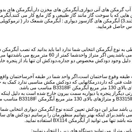
هایی که با سوخت گاز مانند گاز طبیعی و گاز مایع کار می کنند,آبگرمک
کنند,آبگرمکن هایی که با انرژی حیدری مانند آبگرمکن حیدری کار می کنند.3) آبگرمکن های گازسوز دیواری
باطی به نوع آبگرمکن انتخابی شما ندارد اما باید بدانید که نصب آبگرم
شود طبق مبحث 17 مقرارت ساختما در متراژ های زیر 60 متر
این دستگاه به دلیل وجود دودکش مخصوص دو جداره،دودکش آن تنها باد از پنجر
به علت فنی که دارددرمکانهایی که دودکش مکش مناسبی ندارد کمک به خ
رتی دیگراز پنجره یا دیواربه سمت بیرون خارج شده است به دلیل اینک