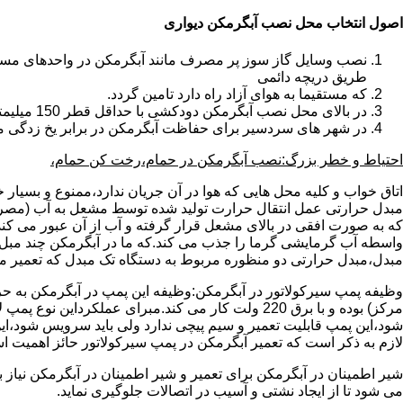
اصول انتخاب محل نصب آبگرمکن دیواری
طریق دریچه دائمی
که مستقیما به هوای آزاد راه دارد تامین گردد.
در بالای محل نصب آبگرمکن دودکشی با حداقل قطر 150 میلیمتر تعبیه شده باشد.
در شهر های سردسیر برای حفاظت آبگرمکن در برابر یخ زدگی م
احتیاط و خطر بزرگ:نصب آبگرمکن در حمام،رخت کن حمام،
اتاق خواب و کلیه محل هایی که هوا در آن جریان ندارد،ممنوع و بسیار
مبدل حرارتی عمل انتقال حرارت تولید شده توسط مشعل به آب (مصر
که به صورت افقی در بالای مشعل قرار گرفته و آب از آن عبور می کن
واسطه آب گرمایشی گرما را جذب می کند.که ما در آبگرمکن چند مبل مب
مبدل،مبدل حرارتی دو منظوره مربوط به دستگاه تک مبدل که تعمیر مب
وظیفه پمپ سیرکولاتور در آبگرمکن:وظیفه این پمپ در آبگرمکن به حر
مرکز) بوده و با برق 220 ولت کار می کند.مبرای ع
شود،این پمپ قابلیت تعمیر و سیم پیچی ندارد ولی باید سرویس شود،این
لازم به ذکر است که تعمیر آبگرمکن در پمپ سیرکولاتور حائز اهمیت ا
شیر اطمینان در آبگرمکن برای تعمیر و شیر اطمینان در آبگرمکن نیاز
می شود تا از ایجاد نشتی و آسیب در اتصالات جلوگیری نماید.