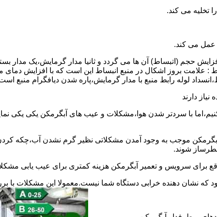
 عمل می کند.
 افزایش حجم (اتبساط) آن ها می گردد و ثانیا مدار گرمایش،یک مدار ب
 : علامت بروز اشکال در منبع انبساط این است که با افزایش دمای م
ساط،انسداد لوله رابط منبع با مدار گرمایش،پاره شدن دیافگرام منبع است
نیاز دارند
نیم،اما با سردتر شدن هوا،مشکلات و عیب های آبگرمکن یکی یکی نمای
رمکن موجب به وجود آمدن مشکلاتی نظیر گرم نشدن آب،چکه کردن آ
طرساز شوند.
وقع برای سرویس و تعمیر آبگرمکن هزینه کمتری برای عیب یابی مشکلا
د که نشان دهنده خرابی دستگاه شما نیست.معمولا این مشکلات با ب
ندهای پرطرفدار آبگرمکن