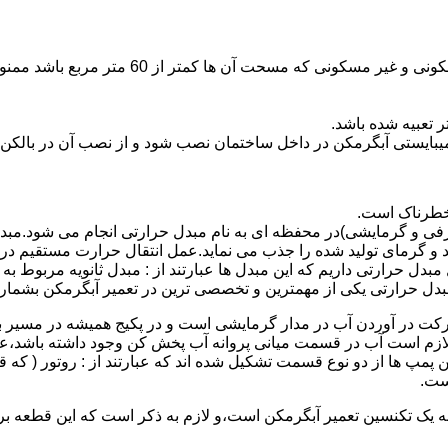
نصب وسایل گاز سوز پر مصرف مانند آبگرمکن د
یبایستی آبگرمکن در داخل ساختمان نصب شود و از نصب آن در بالکن،
 خطرناک است.
فی و گرمایشی)در محفظه ای به نام مبدل حرارتی انجام می شود.مب
د و گرمای تولید شده را جذب می نماید.عمل انتقال حرارت مستقیم د
دل حرارتی داریم که این مبدل ها عبارتند از : مبدل ثانویه مربوط ب
دل حرارتی یکی از مهمترین و تخصصی ترین در تعمیر آبگرمکن بشمار 
کت در آوردن آب در مدار گرمایشی است و در پکیج همیشه در مسیر بر
ملکرداین نوع پمپ لازم است آب در قسمت میانی پروانه آب پخش کن وجود داشته
 پمپ ها از دو نوع قسمت تشکیل شده اند که عبارتند از : روتور ( که
ست.
 به یک تکنسین تعمیر آبگرمکن است،و لازم به ذکر است که این قطعه ب