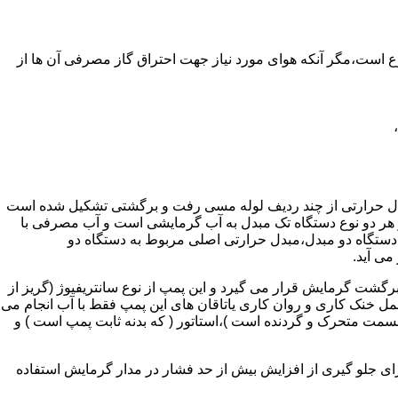
ر واحدهای مسکونی و غیر مسکونی که مسحت آن ها کمتر از 60 متر مربع باشد ممنوع است،مگر آنکه هوای مورد نیاز جهت احتراق گاز مصرفی آن ها از
دل حرارتی از چند ردیف لوله مسی رفت و برگشتی تشکیل شده است
ر هر دو نوع دستگاه تک مبدل به آب گرمایشی است و آب مصرفی با
ه دستگاه دو مبدل،مبدل حرارتی اصلی مربوط به دستگاه دو
می آید.
گشت گرمایش قرار می گیرد و این پمپ از نوع سانتریفیوژ (گریز از
 باشد،عمل خنک کاری و روان کاری یاتاقان های این پمپ فقط با آب انجام می
 قسمت متحرک و گردنده است )،استاتور ( که بدنه ثابت پمپ است ) و
رای جلو گیری از افزایش بیش از حد فشار در مدار گرمایش استفاده