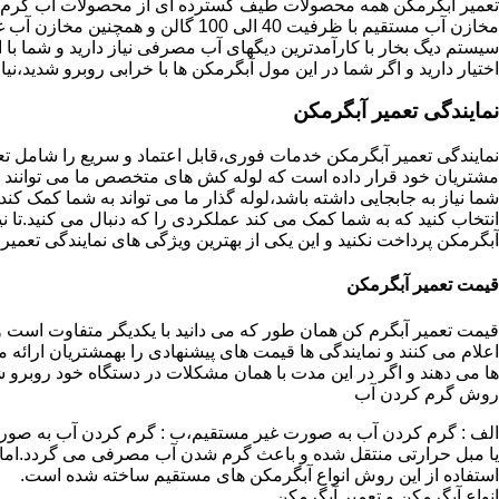
تعمیر آبگرمکن همه محصولات طیف گسترده ای از محصولات آب گرم ار
مخازن آب مستقیم با ظرفیت 40 الی 100 گا
اختیار دارید و اگر شما در این مول آبگرمکن ها با خرابی روبرو شدید،نیا
نمایندگی تعمیر آبگرمکن
نمایندگی تعمیر آبگرمکن خدمات فوری،قابل اعتماد و سریع را شامل ت
مشتریان خود قرار داده است که لوله کش های متخصص ما می توانند مدل
شما نیاز به جابجایی داشته باشد،لوله گذار ما می تواند به شما کمک 
انتخاب کنید که به شما کمک می کند عملکردی را که دنبال می کنید.تا نیا
آبگرمکن پرداخت نکنید و این یکی از بهترین ویژگی های نمایندگی تعمی
قیمت تعمیر آبگرمکن
قیمت تعمیر آبگرم کن همان طور که می دانید با یکدیگر متفاوت است و 
اعلام می کنند و نمایندگی ها قیمت های پیشنهادی را بهمشتریان ارائه 
ها می دهند و اگر در این مدت با همان مشکلات در دستگاه خود روبرو ش
روش گرم کردن آب
الف : گرم کردن آب به صورت غیر مستقیم،ب : گرم کردن آب به صورت
یا مبل حرارتی منتقل شده و باعث گرم شدن آب مصرفی می گردد.اماد
استفاده از این روش انواع آبگرمکن های مستقیم ساخته شده است.
انواع آبگرمکن و تعمیر آبگرمکن