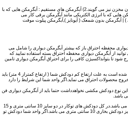
انواع آبگرمکن و تعمیر آبگرمکن عبارتند از : 1) آبگرمکن های گاز سوز : آب گرمکن های آنی دیواری,آبگرمکن های مخزن دار,آبگرمکن های بدون مخزن نیز می گویند.2) آبگرمکن های مستقیم : آبگرمکن هایی که با
ن هایی که با انرژی الکتریکی مانند آبگرمکن برقی کار می
 : آبگرمکن شمعک دار ( ترموکوپلی ) | آبگرمکن بدون شمعک ( آیونایز ),آبگرمکن پیلوت موقت
کن دیواری محفظه احتراق باز که بیشتر آبگرمکن دیواری را شامل می
 ممنوع می باشد.پس اگر متراژ واحدشما کمتر از 60 متر مربع می باشدتنها می توانید از آبگرمکن دیواری محفظه احتراق بسته استفاده نمایید که
ه خارج شود تا بتوانداکسیژن کافی را برای احتراق آبگرمکن دیواری تامین
۲-طبقه واحد:مورد بعدی که در انتخاب آبگرمکن دیواری تاثیر گذار است طبقه وقوع ساختمان است،اگر واحد شما در طبقه آخرساختمان واقع شده است به علت ارتفاع کم دودکش شما ( ارتفاع کمتراز 4 متر) باید
روج محصولات احتراق می نماید.اگر واحد شما این شرایط را دارد
ه این نوع دودکش مکشی نخواهدداشت حتما باید از آبگرمکن دیواری فن
۴-سایز دودکش واحد:اگر واحد شما دارای دودکش تو کار تا پشت بام می باشد سایز این دودکش تعیین کننده نوع آبگرمکن دیواری انتخابی شما می باشد.در کل دودکش های توکار در دو سایز 10 سانتی متری و 15
سانتی متری می باشد به عبارت دیگر قطر دودکش داخل کار این ابعاد می باشد.برای اینکه بهتر بتوانیم منظورمان را برسانیم دودکش های سایز دودکش بخاری 10 سانتی متری می باشد.اگر واحد شما دودکش تو