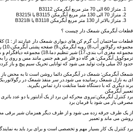
متراژ 60 الی 70 متر مربع آبگرمکن B3112
متراژ 70 الی 130 متر مربع آبگرمکن B3115 یا B3215i
متراژ بالاتر از 130 متر مربع آبگرمکن B3118 یا B3218i
قطعات آبگرمکن شمعک دار چیست ؟
مجموعه مغزی آب بندی،17) شیر تنظیم دما،18) مجموعه دیافگرام و میل سوپاپ آب 19) ترموکوپل و … که ما برای تعمیر آبگرمکن باید به نمایندگی های مجاز همان برند تماس حاصل فرمایید.
ترموکوپل آبگرمکن: هر گاه دو فلز غیر هم جنس مانند مس و روی را به
حدود 20 میلی ولت تولید می شود که توانایی تحریک سیم پیچ و باز کردن شیر مغناطیسی وسایل گاز سوز را در مدت 20 ثانیه دارد.
شمعک آبگرمکن: شمعک در آبگرمکن دائما روشن است تا به محض باز شد
ای به نازل شمعک رسانیده می شود.در سر منفذ شمعک در رگولاتور،یک ص
برند دیگری که با دستگاه شما متابقت دارد تماس بگیرید.
تعمیر آبگرمکن
مصرفی باز می شود با فرمان برد
از یک طرف جرقه زده می شود و از طرف دیگر همزمان شیر برقی مسیر گ
روشن می ماند و تعمیر
برد کنترل یک کار بسیار مهم و تخصصی است و برای برد باید به نمای