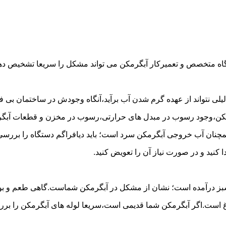
گاه متخصص و تعمیرکار آبگرمکن می تواند مشکل را سریعا تشخیص دهد 
لی نتواند از عهده گرم شدن آب برآید،آنگاه وجودش در ساختمان بی فای
مکن،وجود رسوب در مبدل های حرارتی،رسوب در مخزن و قطعات آبگرم
مچنان آب خروجی آبگرمکن سرد است؛ باید دیافراگم دستگاه را بررسی 
کنید و در صورت نیاز آن را تعویض کنید.
 سبز درآمده است؛ نشان از مشکل در آبگرمکن شماست.گاهی طعم و بوی 
ست.اگر آبگرمکن شما قدیمی است،سریعا لوله های آبگرمکن را بررسی