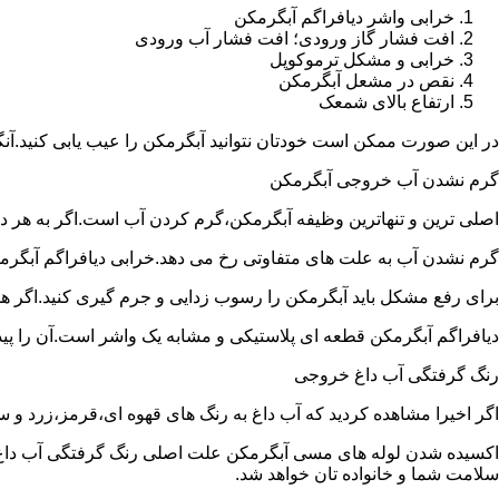
خرابی واشر دیافراگم آبگرمکن
افت فشار گاز ورودی؛ افت فشار آب ورودی
خرابی و مشکل ترموکوپل
نقص در مشعل آبگرمکن
ارتفاع بالای شمعک
در این صورت ممکن است خودتان نتوانید آبگرمکن را عیب یابی کنید.آن
گرم نشدن آب خروجی آبگرمکن
اصلی ترین و تنهاترین وظیفه آبگرمکن،گرم کردن آب است.اگر به هر دلی
گرم نشدن آب به علت های متفاوتی رخ می دهد.خرابی دیافراگم آبگر
برای رفع مشکل باید آبگرمکن را رسوب زدایی و جرم گیری کنید.اگر ه
دیافراگم آبگرمکن قطعه ای پلاستیکی و مشابه یک واشر است.آن را پیدا 
رنگ گرفتگی آب داغ خروجی
اگر اخیرا مشاهده کردید که آب داغ به رنگ های قهوه ای،قرمز،زرد و
اکسیده شدن لوله های مسی آبگرمکن علت اصلی رنگ گرفتگی آب داغ ا
سلامت شما و خانواده تان خواهد شد.