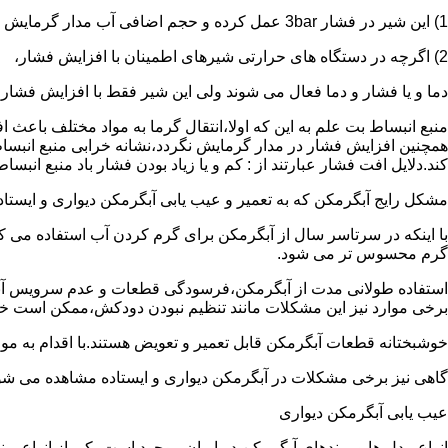
1) این شیر در فشار 3bar عمل کرده و حجم اضافی آب مدار گرمایش را تخلیه می کند.
2) اگرچه در دستگاه های حرارتی شیرهای اطمینان با افزایش فشار،
دما و یا فشار و دما فعال می شوند ولی این شیر فقط با افزایش فشار
منبع انبساط بت علم به این که اولا،انتقال گرما به مواد مختلف باعث
همچنین افزایش فشار در مدار گرمایش نگردد،نشانه خرابی منبع انبساط
کند.دلایل افت فشار عبارتند از : کم و یا زیاد بودن فشار باد منبع انب
مشکل رایج آبگرمکن که به تعمیر و عیب یابی آبگرمکن دیواری و ایستاده 
با اینکه در سرتاسر سال از آبگرمکن برای گرم کردن آب استفاده می ک
گرم محسوس تر می شود.
استفاده طولانی مدت از آبگرمکن،فرسودگی قطعات و عدم سرویس آبگ
برخی موارد نیز این مشکلات مانند تنظیم نبودن دودکش،ممکن است خ
خوشبختانه قطعات آبگرمکن قابل تعمیر و تعویض هستند.با اقدام به م
گاهی نیز برخی مشکلات در آبگرمکن دیواری و ایستاده مشاهده می شو
عیب یابی آبگرمکن دیواری
انواع مدل ها و برندهای آبگرمکن در ایران موجود است.یکی از انواع بر