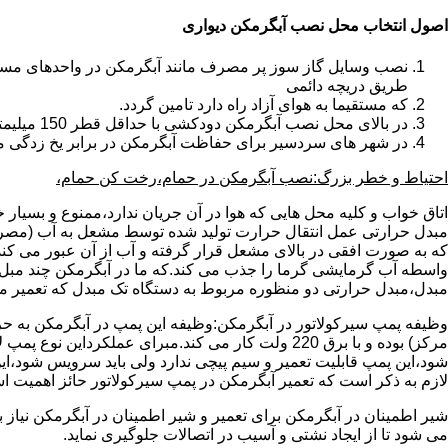
اصول انتخاب محل نصب آبگرمکن دیواری
طریق دریچه دائمی
که مستقیما به هوای آزاد راه دارد تامین گردد.
در بالای محل نصب آبگرمکن دودکشی با حداقل قطر 150 میلیمتر تعبیه شده باشد.
در شهر های سردسیر برای حفاظت آبگرمکن در برابر یخ زدگی م
احتیاط و خطر بزرگ:نصب آبگرمکن در حمام،رخت کن حمام،
اتاق خواب و کلیه محل هایی که هوا در آن جریان ندارد،ممنوع و بسیار
مبدل حرارتی عمل انتقال حرارت تولید شده توسط مشعل به آب (مصر
که به صورت افقی در بالای مشعل قرار گرفته و آب از آن عبور می کن
واسطه آب گرمایشی گرما را جذب می کند.که ما در آبگرمکن چند مبل مب
مبدل،مبدل حرارتی دو منظوره مربوط به دستگاه تک مبدل که تعمیر مب
وظیفه پمپ سیرکولاتور در آبگرمکن:وظیفه این پمپ در آبگرمکن به حر
مرکز) بوده و با برق 220 ولت کار می کند.مبرای ع
شود،این پمپ قابلیت تعمیر و سیم پیچی ندارد ولی باید سرویس شود،این
لازم به ذکر است که تعمیر آبگرمکن در پمپ سیرکولاتور حائز اهمیت ا
شیر اطمینان در آبگرمکن برای تعمیر و شیر اطمینان در آبگرمکن نیاز
می شود تا از ایجاد نشتی و آسیب در اتصالات جلوگیری نماید.