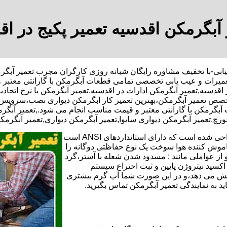
 آبگرمکن اقدسیه تعمیر پکیج در اق
,تعمیرات و عیب یابی تخصصی تمامی قطعات آبگرمکن با گارانتی معتب
 اقدسیه,تعمیر آبگرمکن ادارات در اقدسیه,تعمیر آبگرمکن با نرخ اتح
تخصص تعمیر آبگرمکن،بهترین تعمیر کار ابگرمکن دیواری نصب،سرویس
گرمکن با گارانتی معتبر و قیمت مناسب انجام می شود.,تعمیر آبگرمکن
ورچ,تعمیر آبگرمکن دیواری سایوا,تعمیر آبگرمکن دیواری,تعمیر آبگرمک
تعمیر آبگرمکن گازی،آبگرمکن برقی یا آبگرمکن ایستاده ​ آبگرمکن طراحی شده است که دارای استانداردهای ANSI است
خاموش کننده هوا سوخت یک نوع حفاظتی دوگانه را
 از عواملی مانند : مسدود شدن شعله با آستر،گرد
می کندو با طراحی NOX و با استفاده از اکسید نیتروژن پایین و ثبت اختراع سیستم
ا کاهش می دهد،و در این صورت شما آب گرم بیشتری
اید به نمایندگی تعمیر آبگرمکن تماس بگیرید.