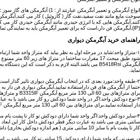
سوخت مایع مانند نفت سفید،نفت گاز ( گازوئیل ) کار می کنند,آبگرمکن 
(IP),آبگرمکن فن دار،است که برای تعمیر آبگرمکن باید به نمایندگی تماس حاصل فرمایید.
راهنمای خرید آبگرمکن دیواری
۱-متراژ واحد:شاید در مرحله اول به نظر بیاید که متراژ واحد شما ارت
آبگرمکن B5418Rsi می باشد.البته لازم به ذکر است که 
نماید.
حتما از آبگرمکن های فن داراستفاده نمایید.آبگرمکن دیواری فن دار 
برای متراژهای بین 60 الی 130 متر مربع آبگرمکن B3315IF و متراژهای بالای 130 متر مربع آبگرمکن B3318IF مناسب می باشد.
۳-نوع دودکش واحد:اگر در واحد شما دودکش رو کار می باشد یا به عبا
دار استفاده نمایید.برای متراژهای بین 60 الی 130 متر مربع آبگرمکن B3315IF و متراژهای بالای 130 متر مربع آبگرمکن B3318IF مناسب می باشد.
کار تا پشت بام با سایز 10 سانتی متری ( هم اندازه دودکش بخاری) داشته باشد تنها می توانید از آبگرمکن BX114 استفاده نمایید.
در صورتی که واحد شما دارای دودکش 15 سانتی تو کار می باشد بر اساس متراژ می توانید دستگاه های زیر را انتخاب نمایید: