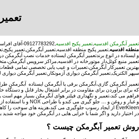
تعمیر
تعمیر آبگرمکن اقدسیه
,
تعمیر پکیج اقدسیه
,09127783292-آقای افراسیابی-با تخفیف مشاوره رایگان شبانه روزی کارگران مجرب تعمیر آبگرمکن محدوده اقدسیه,
منطقه اقدسیه
,تعمیر پکیج منطقه اقدسیه,تعمیر آبگرمکن,تعمیر پکیج
و ایستاده در انوع برندتعمیر آبگرمکن ایستاده خدمات نصب آبگرمکن در
تعمیر منبع کوئل‌دار موتورخانه در اقدسیه,مراکز سرویس آبگرمکن،م
بهترین تعمیرکار آبگرمکن،تعمیرات و عیب یابی تخصصی تمامی قطعات آب
سپهر الکتریک,تعمیر آبگرمکن دیواری آزمونکار,تعمیر آبگرمکن دیواری ل
که برای برآوردن برای مقاومت در برابر اشتعال بخار قابل و دستگاه 
فراهم می کند،تعمیر و نگهداری فیلتر هوای آبگرمکن بسیار مهم است و
و غبار و روغن و … جلو گیری 
EverKleen از ایجاد رسوب جلوگیری می کند،هزینه های سوخت ر
در اختیار دارید و اگر شما با خرابی هایی در آبگرمکن خود مواجه شدید ب
روش تعمیر آبگرمکن چیست ؟