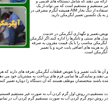
ائه می دهند که شامل دیستگاه های قدیمی و
لن و همچنین مخازن آب غیر مستقیم و مستقیم است که می تواند،از یک
سیستم دیگ بخار با کارآمدترین دیگهای آب مصرفی نیاز دارید و شما با استفاده از دیگ بخار AIM همیشه آبگرم مصرفی در
ز به یک تکنسین تعمیر آبگرمکن دارید.
عویض،تعمیر و نگهداری آبگرمکن در خدمت
 های سنتی و تانکرها را اداره کنند.اگر آبگرمکن
کند آبگرمکن مناسب را با یک قیمت مقرون به صرفه
ز به هزینه های اضافی بابت خرید و یا تعمیر
ر آبگرمکن است.
آن ها بابت تعمیر و یا تعویض قطعات آبگرمکن تعرفه های دارند که هر 
می دهند،و نمایندگی ها تمامی فرم های پرداخت به مشتریان خود می دهند
ده باشند متخصصان موظف هستند که ان دستگاه را دوباره تعمیر کنند و
 مستقیم،در روش اول گرم کردن آب به صورت غیر مستقیم قسمتی از 
ر روش دوم گرم کردن آب به صورت مستقیم گرم کردن آب در تماس مس