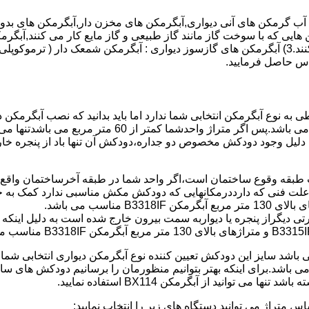
هایی که با سوخت گاز مانند گاز طبیعی و گاز مایع کار می کنند,آبگرمک
کنند,آبگرمکن هایی که با انرژی حیدری مانند آبگرمکن حیدری کار می کنند.3) آبگرمکن های گازسوز دیواری
باطی به نوع آبگرمکن انتخابی شما ندارد اما باید بدانید که نصب آبگرم
شود طبق مبحث 17 مقرارت ساختما در متراژ های زیر 60 متر
این دستگاه به دلیل وجود دودکش مخصوص دو جداره،دودکش آن تنها باد از پنجر
به علت فنی که دارددرمکانهایی که دودکش مکش مناسبی ندارد کمک به خ
رتی دیگراز پنجره یا دیواربه سمت بیرون خارج شده است به دلیل اینک