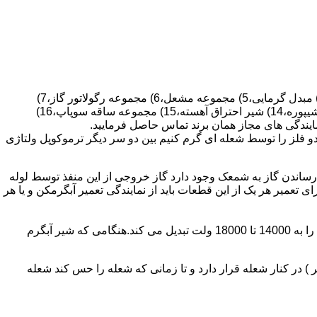
قطعات ساختمان آب گرم کن های دیواری شمعک دار عبارتند از : 1) کلاهک تعدیل،2) کلاهک تعدیل جریان دودکش،3) صفحه پشتی آبگرمکن،4) مبدل گرمایی،5) مجموعه مشعل،6) مجموعه رگولاتور گاز،7)
مجموعه رگولاتور آب،8) رویه آبگرمکن،9) صفحه پشتی آبگرمکن،10) رگولاتور آب در آبگرمکن های شمعک دار،11) بدنه،12) قاب برنجی،13) شیپوره،14) شیر احتراق آهسته،15) مجموعه ساقه سوپاپ،16)
و فلز را توسط شعله ای گرم کنیم بین دو سر دیگر ترموکوپل ولتاژی
ساندن گاز به شمعک وجود دارد گاز خروجی از این منفذ توسط لوله
عمیر هر یک از این قطعات باید از نمایندگی تعمیر آبگرمکن و یا هر
برد کنترل آبگرمکن:نیروی محرکه این برد از یک آدابتور یا دو عدد باتری 1/5 ولت تامین می شود.برای ایجاد جرقه یک تراس افزاینده این 3 ولت را به 14000 تا 18000 ولت تبدیل می کند.هنگامی که شیر آبگرم
در کنار شعله قرار دارد و تا زمانی که شعله را حس کند شعله